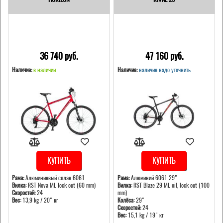
36 740 pуб.
47 160 pуб.
Наличие:
в наличии
Наличие:
наличие надо уточнить
КУПИТЬ
КУПИТЬ
Рама:
Алюминиевый сплав 6061
Рама:
Алюминий 6061 29"
Вилка:
RST Nova ML lock out (60 mm)
Вилка:
RST Blaze 29 ML oil, lock out (100
Скоростей:
24
mm)
Вес:
13,9 kg / 20" кг
Колёса:
29"
Скоростей:
24
Вес:
15,1 kg / 19" кг