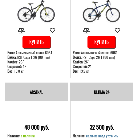
КУПИТЬ
КУПИТЬ
Рама:
Алюминиевый сплав 6061
Рама:
Алюминиевый сплав 6061
Вилка:
RST Capa T 26 (80 mm)
Вилка:
RST Capa 26 T (80 mm)
Колёса:
26"
Колёса:
26"
Скоростей:
18
Скоростей:
21
Вес:
13.8 кг
Вес:
13.9 кг
ARSENAL
ULTIMA 24
48 000 pуб.
32 500 pуб.
Наличие:
в наличии
Наличие:
наличие надо уточнить