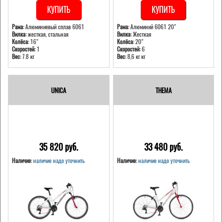
КУПИТЬ
КУПИТЬ
Рама:
Алюминиевый сплав 6061
Рама:
Алюминий 6061 20"
Вилка:
жесткая, стальная
Вилка:
Жесткая
Колёса:
16"
Колёса:
20"
Скоростей:
1
Скоростей:
6
Вес:
7.8 кг
Вес:
8,6 кг кг
UNICA
THEMA
35 820 pуб.
33 480 pуб.
Наличие:
наличие надо уточнить
Наличие:
наличие надо уточнить