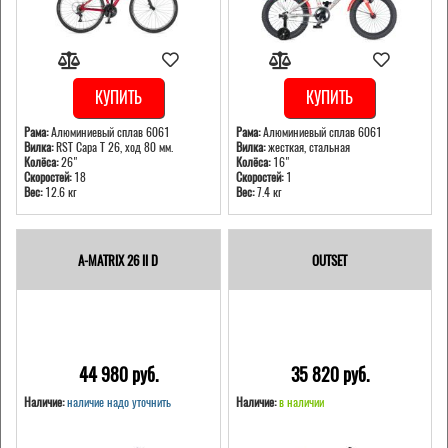
КУПИТЬ
КУПИТЬ
Рама:
Алюминиевый сплав 6061
Рама:
Алюминиевый сплав 6061
Вилка:
RST Capa T 26, ход 80 мм.
Вилка:
жесткая, стальная
Колёса:
26"
Колёса:
16"
Скоростей:
18
Скоростей:
1
Вес:
12.6 кг
Вес:
7.4 кг
A-MATRIX 26 II D
OUTSET
44 980 pуб.
35 820 pуб.
Наличие:
наличие надо уточнить
Наличие:
в наличии