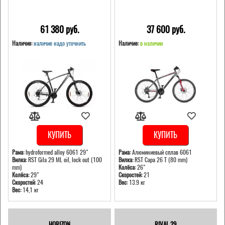
61 380 pуб.
37 600 pуб.
Наличие:
наличие надо уточнить
Наличие:
в наличии
КУПИТЬ
КУПИТЬ
Рама:
hydroformed alloy 6061 29"
Рама:
Алюминиевый сплав 6061
Вилка:
RST Gila 29 ML oil, lock out (100
Вилка:
RST Capa 26 T (80 mm)
mm)
Колёса:
26"
Колёса:
29"
Скоростей:
21
Скоростей:
24
Вес:
13.9 кг
Вес:
14,1 кг
HORIZON
RIVAL 29