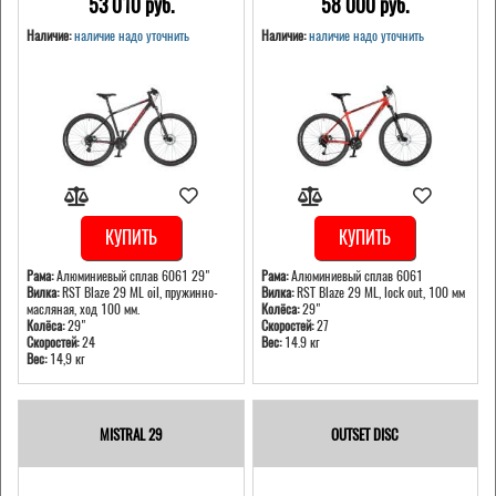
53 010 pуб.
58 000 pуб.
Наличие:
наличие надо уточнить
Наличие:
наличие надо уточнить
КУПИТЬ
КУПИТЬ
Рама:
Алюминиевый сплав 6061 29"
Рама:
Алюминиевый сплав 6061
Вилка:
RST Blaze 29 ML oil, пружинно-
Вилка:
RST Blaze 29 ML, lock out, 100 мм
масляная, ход 100 мм.
Колёса:
29"
Колёса:
29"
Скоростей:
27
Скоростей:
24
Вес:
14.9 кг
Вес:
14,9 кг
MISTRAL 29
OUTSET DISC