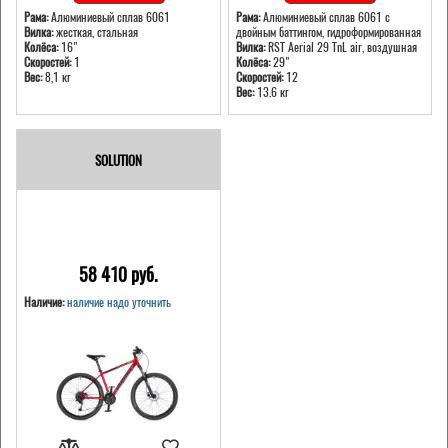
Рама:
Алюминиевый сплав 6061
Рама:
Алюминиевый сплав 6061 с
Вилка:
жесткая, стальная
двойным баттингом, гидроформированная
Колёса:
16"
Вилка:
RST Aerial 29 TnL air, воздушная
Скоростей:
1
Колёса:
29"
Вес:
8,1 кг
Скоростей:
12
Вес:
13.6 кг
SOLUTION
58 410 pуб.
Наличие:
наличие надо уточнить