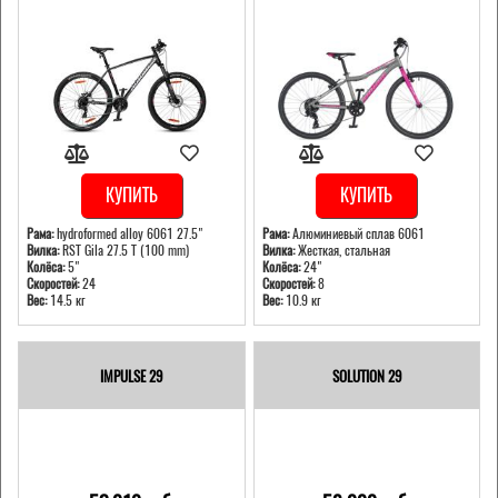
КУПИТЬ
КУПИТЬ
Рама:
hydroformed alloy 6061 27.5"
Рама:
Алюминиевый сплав 6061
Вилка:
RST Gila 27.5 T (100 mm)
Вилка:
Жесткая, стальная
Колёса:
5"
Колёса:
24"
Скоростей:
24
Скоростей:
8
Вес:
14.5 кг
Вес:
10.9 кг
IMPULSE 29
SOLUTION 29