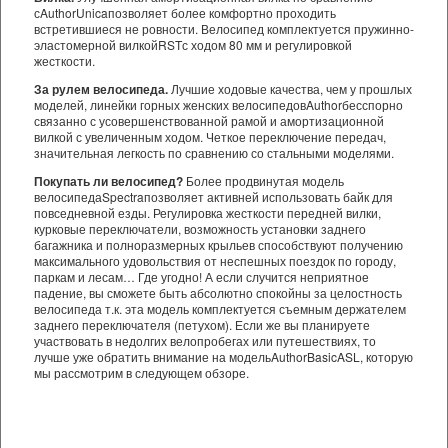
с
Author
Unica
позволяет более комфортно проходить
встретившиеся не ровности. Велосипед комплектуется пружинно-
эластомерной вилкой
RST
с ходом 80 мм и регулировкой
жесткости.
За рулем велосипеда.
Лучшие ходовые качества, чем у прошлых
моделей, линейки горных женских велосипедов
Author
бесспорно
связанно с усовершенствованной рамой и амортизационной
вилкой с увеличенным ходом. Четкое переключение передач,
значительная легкость по сравнению со стальными моделями.
Покупать ли велосипед?
Более продвинутая модель
велосипеда
Spectra
позволяет активней использовать байк для
повседневной езды. Регулировка жесткости передней вилки,
курковые переключатели, возможность установки заднего
багажника и полноразмерных крыльев способствуют получению
максимального удовольствия от неспешных поездок по городу,
паркам и лесам… Где угодно! А если случится неприятное
падение, вы сможете быть абсолютно спокойны за целостность
велосипеда т.к. эта модель комплектуется съемным держателем
заднего переключателя (петухом). Если же вы планируете
участвовать в недолгих велопробегах или путешествиях, то
лучше уже обратить внимание на модель
Author
Basic
ASL, которую
мы рассмотрим в следующем обзоре.