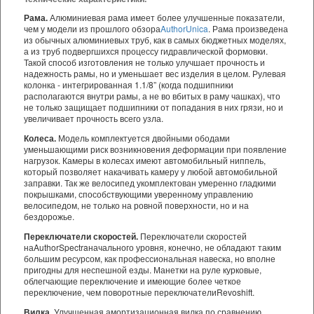
Рама.
Алюминиевая рама имеет более улучшенные показатели,
чем у модели из прошлого обзора
Author
Unica
. Рама произведена
из обычных алюминиевых труб, как в самых бюджетных моделях,
а из труб подвергшихся процессу гидравлической формовки.
Такой способ изготовления не только улучшает прочность и
надежность рамы, но и уменьшает вес изделия в целом. Рулевая
колонка - интегрированная 1.1/8” (когда подшипники
располагаются внутри рамы, а не во вбитых в раму чашках), что
не только защищает подшипники от попадания в них грязи, но и
увеличивает прочность всего узла.
Колеса.
Модель комплектуется двойными ободами
уменьшающими риск возникновения деформации при появление
нагрузок. Камеры в колесах имеют автомобильный ниппель,
который позволяет накачивать камеру у любой автомобильной
заправки. Так же велосипед укомплектован умеренно гладкими
покрышками, способствующими уверенному управлению
велосипедом, не только на ровной поверхности, но и на
бездорожье.
Переключатели скоростей.
Переключатели скоростей
на
Author
Spectra
начального уровня, конечно, не обладают таким
большим ресурсом, как профессиональная навеска, но вполне
пригодны для неспешной езды. Манетки на руле курковые,
облегчающие переключение и имеющие более четкое
переключение, чем поворотные переключатели
Revoshift
.
Вилка.
Улучшенная амортизационная вилка по сравнению