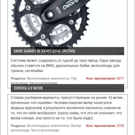
КАКИЕ БЫВАЮТ ВЕЛОСИПЕДНЫЕ СИСТЕМЫ
Система может содержать от одной до трех звезд. Одна звезда
обычно ставится на BMX, даунхильные байки, велосипеды для
триала, ситибайки.
Разделы:
Велосипедные компоненты; Про
Кол. просмотров:
8277
велосипед; Части велосипеда;
ПОКУПКА Б/У ВИЛОК
Сперва разберем варианты, присутствующие на рынке. А) вилки,
купленные «по ошибке» Человек покупая вилку начитался
модных журналов, в результате купленное оказалось совсем не
то, что он себе вообразил. (сразу скажу, что это не означает, что
вилка плохая, она просто не то, что было надо).
Разделы:
Велосипедные компоненты; Выбор
Кол. просмотров:
5730
велосипеда; Части велосипеда;