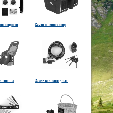
лосипедные
Сумки на велосипед
локресла
Замки велосипедные