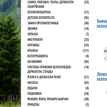
СУМКИ, РЮКЗАКИ, ЧЕХЛЫ, ДЕРЖАТЕЛИ
(33)
СМАРТФОНОВ
ВЕЛОКОМПЬЮТЕРЫ
(31)
ДЕТСКИЕ ВЕЛОКРЕСЛА
(45)
Камеры
ЗАМКИ ПРОТИВОУГОННЫЕ
(96)
велос
ЗВОНКИ
(16)
ЗЕРКАЛА
(7)
ИНСТРУМЕНТ
(23)
КОРЗИНЫ
(35)
КРЫЛЬЯ
(121)
ВЕЛОТРЕНАЖЕРЫ
(4)
БАГАЖНИКИ
(60)
СИСТЕМЫ ХРАНЕНИЯ ВЕЛОСИПЕДОВ:
(14)
ДЕРЖАТЕЛИ, СТЕНДЫ
Держа
ФЛЯГИ И ДЕРЖАТЕЛИ ФЛЯГ
(51)
велос
НАСОСЫ
(83)
ПЕДАЛИ
(4)
ПОДНОЖКИ
(54)
ФОНАРИ, ФАРЫ, ФОНАРИ-МАЯЧКИ
(99)
ПРИЦЕПЫ
(3)