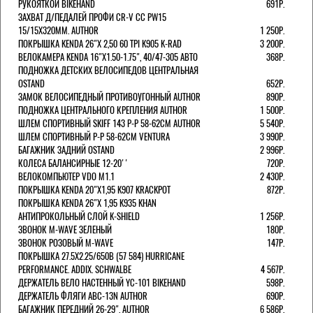
РУКОЯТКОЙ BIKEHAND
691Р.
ЗАХВАТ Д/ПЕДАЛЕЙ ПРОФИ CR-V CC PW15
15/15X320ММ. AUTHOR
1 250Р.
ПОКРЫШКА KENDA 26"Х 2,50 60 TPI K905 K-RAD
3 200Р.
ВЕЛОКАМЕРА KENDA 16"Х1.50-1.75", 40/47-305 АВТО
368Р.
ПОДНОЖКА ДЕТСКИХ ВЕЛОСИПЕДОВ ЦЕНТРАЛЬНАЯ
OSTAND
652Р.
ЗАМОК ВЕЛОСИПЕДНЫЙ ПРОТИВОУГОННЫЙ AUTHOR
890Р.
ПОДНОЖКА ЦЕНТРАЛЬНОГО КРЕПЛЕНИЯ AUTHOR
1 500Р.
ШЛЕМ СПОРТИВНЫЙ SKIFF 143 Р-Р 58-62СМ AUTHOR
5 540Р.
ШЛЕМ СПОРТИВНЫЙ Р-Р 58-62СМ VENTURA
3 990Р.
БАГАЖНИК ЗАДНИЙ OSTAND
2 996Р.
КОЛЕСА БАЛАНСИРНЫЕ 12-20''
720Р.
ВЕЛОКОМПЬЮТЕР VDO M1.1
2 430Р.
ПОКРЫШКА KENDA 20"Х1,95 K907 KRACKPOT
872Р.
ПОКРЫШКА KENDA 26"Х 1,95 K935 KHAN
АНТИПРОКОЛЬНЫЙ СЛОЙ K-SHIELD
1 256Р.
ЗВОНОК M-WAVE ЗЕЛЕНЫЙ
180Р.
ЗВОНОК РОЗОВЫЙ M-WAVE
147Р.
ПОКРЫШКА 27.5X2.25/650B (57 584) HURRICANE
PERFORMANCE. ADDIX. SCHWALBE
4 567Р.
ДЕРЖАТЕЛЬ ВЕЛО НАСТЕННЫЙ YC-101 BIKEHAND
598Р.
ДЕРЖАТЕЛЬ ФЛЯГИ ABC-13N AUTHOR
690Р.
БАГАЖНИК ПЕРЕДНИЙ 26-29". AUTHOR
6 586Р.