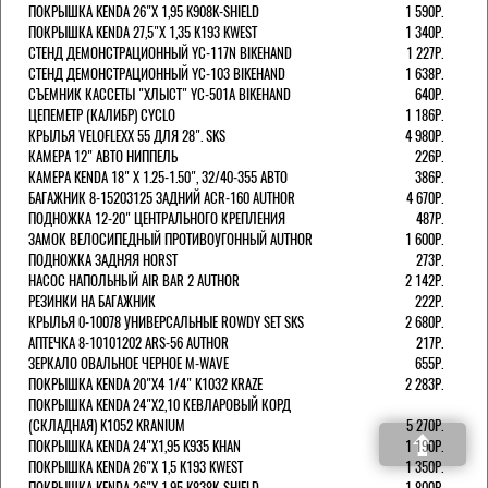
ПОКРЫШКА KENDA 26"Х 1,95 K908K-SHIELD
1 590Р.
ПОКРЫШКА KENDA 27,5"Х 1,35 K193 KWEST
1 340Р.
СТЕНД ДЕМОНСТРАЦИОННЫЙ YC-117N BIKEHAND
1 227Р.
СТЕНД ДЕМОНСТРАЦИОННЫЙ YC-103 BIKEHAND
1 638Р.
СЪЕМНИК КАССЕТЫ "ХЛЫСТ" YC-501A BIKEHAND
640Р.
ЦЕПЕМЕТР (КАЛИБР) CYCLO
1 186Р.
КРЫЛЬЯ VELOFLEXX 55 ДЛЯ 28". SKS
4 980Р.
КАМЕРА 12" АВТО НИППЕЛЬ
226Р.
КАМЕРА KENDA 18" Х 1.25-1.50", 32/40-355 АВТО
386Р.
БАГАЖНИК 8-15203125 ЗАДНИЙ ACR-160 AUTHOR
4 670Р.
ПОДНОЖКА 12-20" ЦЕНТРАЛЬНОГО КРЕПЛЕНИЯ
487Р.
ЗАМОК ВЕЛОСИПЕДНЫЙ ПРОТИВОУГОННЫЙ AUTHOR
1 600Р.
ПОДНОЖКА ЗАДНЯЯ HORST
273Р.
НАСОС НАПОЛЬНЫЙ AIR BAR 2 AUTHOR
2 142Р.
РЕЗИНКИ НА БАГАЖНИК
222Р.
КРЫЛЬЯ 0-10078 УНИВЕРСАЛЬНЫЕ ROWDY SET SKS
2 680Р.
АПТЕЧКА 8-10101202 ARS-56 AUTHOR
217Р.
ЗЕРКАЛО ОВАЛЬНОЕ ЧЕРНОЕ M-WAVE
655Р.
ПОКРЫШКА KENDA 20"Х4 1/4" K1032 KRAZE
2 283Р.
ПОКРЫШКА KENDA 24"Х2,10 КЕВЛАРОВЫЙ КОРД
(СКЛАДНАЯ) K1052 KRANIUM
5 270Р.
ПОКРЫШКА KENDA 24"Х1,95 K935 KHAN
1 190Р.
ПОКРЫШКА KENDA 26"Х 1,5 K193 KWEST
1 350Р.
ПОКРЫШКА KENDA 26"Х 1,95 K838K-SHIELD
1 800Р.