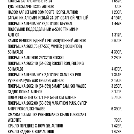
КОЛЕСА БАЛАНСИРНЫЕ 16-24''
1 652Р.
ТУКЛИПСЫ APD-TC313 AUTHOR
770Р.
НАСОС AAP JET MINI COMPOSITE 120PSI. AUTHOR
1 200Р.
БАГАЖНИК АЛЮМИНИЕВЫЙ 24-29" СВАРНОЙ. ЧЕРНЫЙ
4 194Р.
ПОКРЫШКА KENDA 26"Х2,10 K1010 NEVEGAL
1 447Р.
ПОДСУМОК ПОДСЕДЕЛЬНЫЙ A-S310 TPN МИНИ
AUTHOR
1 317Р.
ЗАМОК ВЕЛОСИПЕДНЫЙ ПРОТИВОУГОННЫЙ AUTHOR
3 670Р.
ПОКРЫШКА 26X1,75 (47-559) WINTER (100ШИПОВ).
SCHWALBE
4 390Р.
ПОКРЫШКА AUTHOR 26"Х2,10 ROCKET
2 280Р.
ПОКРЫШКА 26X2.10 (54-559) ROCKET RON, FOLDING.
SCHWALBE
4 870Р.
ПОКРЫШКА KENDA 26"Х 2,10K1080 SLANT SIX PRO
1 344Р.
РУЧКИ НА РУЛЬ AGR ERGO 20 AUTHOR
2 190Р.
ПОКРЫШКА 26X2.10 (54-559) SMART SAM. SCHWALBE
3 250Р.
СЕДЛО DONNA. AUTHOR
3 170Р.
ШЛЕМ PULSE LED X8 171 Р-Р 58-61 СМ AUTHOR
5 710Р.
ПОКРЫШКА 26X2.00 (50-559) MARATHON PLUS, СУПЕР
АНТИПРОКОЛ, SCHWALBE
6 390Р.
СМАЗКА 100МЛ TF2 PERFORMANCE CHAIN LUBRICANT
WELDTITE
786Р.
КРЫЛО ПЕРЕДНЕЕ X-BOW QR. AUTHOR
1 428Р.
КРЫЛО ЗАДНЕЕ X-BOW AUTHOR
1 428Р.