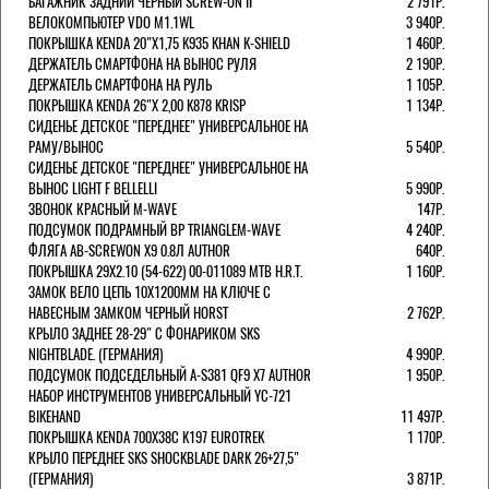
БАГАЖНИК ЗАДНИЙ ЧЕРНЫЙ SCREW-ON II
2 791Р.
ВЕЛОКОМПЬЮТЕР VDO M1.1WL
3 940Р.
ПОКРЫШКА KENDA 20"Х1,75 K935 KHAN K-SHIELD
1 460Р.
ДЕРЖАТЕЛЬ СМАРТФОНА НА ВЫНОС РУЛЯ
2 190Р.
ДЕРЖАТЕЛЬ СМАРТФОНА НА РУЛЬ
1 105Р.
ПОКРЫШКА KENDA 26"Х 2,00 K878 KRISP
1 134Р.
СИДЕНЬЕ ДЕТСКОЕ "ПЕРЕДНЕЕ" УНИВЕРСАЛЬНОЕ НА
РАМУ/ВЫНОС
5 540Р.
СИДЕНЬЕ ДЕТСКОЕ "ПЕРЕДНЕЕ" УНИВЕРСАЛЬНОЕ НА
ВЫНОС LIGHT F BELLELLI
5 990Р.
ЗВОНОК КРАСНЫЙ M-WAVE
147Р.
ПОДСУМОК ПОДРАМНЫЙ BP TRIANGLEM-WAVE
4 240Р.
ФЛЯГА AB-SCREWON X9 0.8Л AUTHOR
640Р.
ПОКРЫШКА 29X2.10 (54-622) 00-011089 MTB H.R.T.
1 160Р.
ЗАМОК ВЕЛО ЦЕПЬ 10Х1200ММ НА КЛЮЧЕ С
НАВЕСНЫМ ЗАМКОМ ЧЕРНЫЙ HORST
2 762Р.
КРЫЛО ЗАДНЕЕ 28-29" С ФОНАРИКОМ SKS
NIGHTBLADE. (ГЕРМАНИЯ)
4 990Р.
ПОДСУМОК ПОДСЕДЕЛЬНЫЙ A-S381 QF9 X7 AUTHOR
1 950Р.
НАБОР ИНСТРУМЕНТОВ УНИВЕРСАЛЬНЫЙ YC-721
BIKEHAND
11 497Р.
ПОКРЫШКА KENDA 700Х38С K197 EUROTREK
1 170Р.
КРЫЛО ПЕРЕДНЕЕ SKS SHOCKBLADE DARK 26+27,5"
(ГЕРМАНИЯ)
3 871Р.