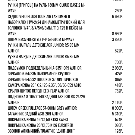
РУЧКИ (ГРИПСЫ) НА РУЛЬ 130ММ CLOUD BASE 2 M-
WAVE
260Р.
СЕДЛО VELO PLUSH TOUR AIR LASTOMER II
6 690Р.
НАБОР КЛЮЧ TW-2/24 ДИНАМОМЕТРИЧЕСКИЙ ДЛЯ
ГОЛОВОК 1/4", 3/4/5/6/8ММ, T10, T25 В КЕЙСЕ M-
WAVE
8 990Р.
ШЛЕМ ВМХ/FREESTYLE Р-Р 58-61СМ M-WAVE
3 890Р.
РУЧКИ НА РУЛЬ ДЕТСКИЕ AGR JUNIOR R5 85 ММ
AUTHOR
522Р.
РУЧКИ НА РУЛЬ ДЕТСКИЕ AGR JUNIOR R5 85 ММ
AUTHOR
700Р.
ПОДСУМОК ПОДСЕДЕЛЬНЫЙ A-S351 QF9 AUTHOR
2 030Р.
ЗЕРКАЛО 6-647335 ПАНОРАМНОЕ КРУГЛОЕ
427Р.
ЗЕРКАЛО 6-647332 ПЛОСКОЕ ЭЛЛИПТИЧЕСКОЕ
867Р.
КАМЕРА KENDA 26" Х 2.125-2.35", 50/60-559 АВТО
418Р.
КРЫЛО-ЩИТОК ПЕРЕДНЕЕ X-FLAP AUTHOR
732Р.
ПОДНОЖКА 8-16500140 ЗАДНЯЯ AKS-530 RS-24/29
AUTHOR
2 110Р.
ШЛЕМ CREEK FULLFACE 57-60СМ GREY AUTHOR
8 990Р.
БАГАЖНИК ЗАДНИЙ ACR-20N AUTHOR
5 310Р.
ПОКРЫШКА KENDA 16"Х1,50 K193 KWEST
574Р.
ПОКРЫШКА KENDA 26"Х1,75 K197 EUROTREK
986Р.
ЗВОНОК АЛЮМИНИЙ/ПЛАСТИК "ДИНГ-ДОН"
123Р.