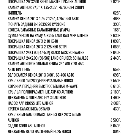
ПОКРЫШКА 29"Х2,00 SPEED MASTER П/СЛИК AUTHOR
2 920Р.
КАМЕРА AUTHOR 27,5" Х 1.75-2.35", 47/60-584 СПОРТ
НИППЕЛЬ
626Р.
КАМЕРА KENDA 26" Х 1.75-2.125", 47/57-559 АВТО
468Р.
ФОНАРЬ ЗАДНИЙ 8-12039220 CYCLONE
390Р.
КОЛЕСА ЗАПАСНЫЕ БАЛАНСИРНЫЕ (ПАРА)
166Р.
CУМКА-ЧЕХОЛ НА РАМУ A-R255 TANK BAG MPP AUTHOR
2 630Р.
ПОКРЫШКА KENDA 26"Х 2,10 K848
1 098Р.
ПОКРЫШКА KENDA 26"Х 2,125 K50 60TPI
1 689Р.
ПОКРЫШКА 24X1.90 (47-507) BLACK JACK SCHWALBE
2 040Р.
ПОКРЫШКА 24X2.00 (50-507) LAND CRUISER SCHWALBE
2 440Р.
КАМЕРА АНТИПРОКОЛЬНАЯ KENDA 28" 700 Х 28-45C
АВТО НИППЕЛЬ
658Р.
ВЕЛОКАМЕРА KENDA 20" Х 3,00", 68-406 АВТО
696Р.
КРЫЛЬЯ 00-170280 УНИВЕРСАЛЬНЫЕ HORST
2 550Р.
КОРЗИНА ПЕРЕДНЯЯ БЫСТРОСЪЕМНАЯ M-WAVE
6 610Р.
КРЫЛЬЯ ПОЛНОРАЗМЕРНЫЕ AXP-60 AUTHOR
2 180Р.
ДЕРЖАТЕЛЬ ФЛЯГИ АВС FLY 33 AUTHOR
1 490Р.
НАСОС AAP CROSS LITE AUTHOR
2 007Р.
КРЕПЕЖ БАГАЖНИКА OSTAND
430Р.
КРЫЛЬЯ МЕТАЛЛОПЛАСТ. AXP-53 BLK 28"Х 53 ММ
AUTHOR
3 500Р.
СЕДЛО SONO ASL AUTHOR
5 040Р.
ДЕРЖАТЕЛЬ ВЕЛО НАСТЕННЫЙ H025 HORST
804Р.