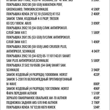
ПОКРЫШКА 26X2.00 (50-559) MARATHON PERF,
GREENGUARD, TWINSKIN,SCHWALBE
4 590Р.
ПОКРЫШКА KENDA 29"Х2,10 (55X622) K1153
2 400Р.
ЗАМОК 12ММ, КОДОВЫЙ 4-Х РАЗР, TRESOR
6512C/180СМ. ABUS
3 890Р.
ПОКРЫШКА 26X2.10 (54-559) СЛИК АНТИПРОКОЛ.
СЛОЙ 3ММ H.R.T.
1 580Р.
ПОКРЫШКА 26X1.95 (53-559) П/СЛИК АНТИПРОКОЛ.
СЛОЙ 3ММ H.R.T.
1 490Р.
ПОКРЫШКА 26X2.00 (50-559) LAND CRUISER PLUS,
АНТИПРКОЛ, SCHWALBE
4 047Р.
ПОКРЫШКА 29X2.10 (54-622) 05-11101143.01 SMART
SAM PLUS АНТИПРОКОЛ,SCHWALBE
5 580Р.
ПОКРЫШКА 27.5X2.10/650B (54-584) SMART SAM.
SCHWALBE
3 940Р.
ЗАМОК КОДОВЫЙ (4 РАЗРЯДА) 10Х800ММ. HORST
433Р.
ЗАМОК 5-230170 ВЕЛОСИПЕДНЫЙ ПРОТИВОУГОННЫЙ
M-WAVE
800Р.
ЗАМОК КОДОВЫЙ (4 РАЗРЯДА) 10Х1200ММ. HORST
496Р.
ФАРА ПЕРЕДНЯЯ AUTHOR
1 510Р.
ЗЕРКАЛО ПАНОРАМНОЕ ОВАЛЬНОЕ AM-70 AUTHOR
450Р.
ПОДНОЖКА ЗАДНЯЯ AKS-570 R40 AUTHOR
2 790Р.
ПОКРЫШКА KENDA 16"Х2,00 K879 KWICK
594Р.