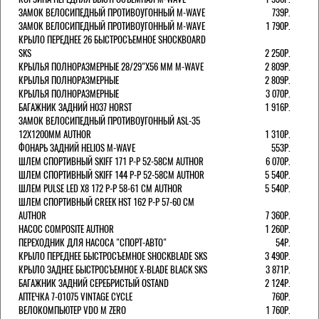
ЗАМОК ВЕЛОСИПЕДНЫЙ ПРОТИВОУГОННЫЙ M-WAVE
739Р.
ЗАМОК ВЕЛОСИПЕДНЫЙ ПРОТИВОУГОННЫЙ M-WAVE
1 790Р.
КРЫЛО ПЕРЕДНЕЕ 26 БЫСТРОСЪЕМНОЕ SHOCKBOARD
SKS
2 250Р.
КРЫЛЬЯ ПОЛНОРАЗМЕРНЫЕ 28/29"Х56 ММ M-WAVE
2 809Р.
КРЫЛЬЯ ПОЛНОРАЗМЕРНЫЕ
2 809Р.
КРЫЛЬЯ ПОЛНОРАЗМЕРНЫЕ
3 070Р.
БАГАЖНИК ЗАДНИЙ H037 HORST
1 916Р.
ЗАМОК ВЕЛОСИПЕДНЫЙ ПРОТИВОУГОННЫЙ ASL-35
12Х1200ММ AUTHOR
1 310Р.
ФОНАРЬ ЗАДНИЙ HELIOS M-WAVE
553Р.
ШЛЕМ СПОРТИВНЫЙ SKIFF 171 Р-Р 52-58СМ AUTHOR
6 070Р.
ШЛЕМ СПОРТИВНЫЙ SKIFF 144 Р-Р 52-58СМ AUTHOR
5 540Р.
ШЛЕМ PULSE LED X8 172 Р-Р 58-61 СМ AUTHOR
5 540Р.
ШЛЕМ СПОРТИВНЫЙ CREEK HST 162 Р-Р 57-60 СМ
AUTHOR
7 360Р.
НАСОС COMPOSITE AUTHOR
1 260Р.
ПЕРЕХОДНИК ДЛЯ НАСОСА "СПОРТ-АВТО"
54Р.
КРЫЛО ПЕРЕДНЕЕ БЫСТРОСЪЕМНОЕ SHOCKBLADE SKS
3 490Р.
КРЫЛО ЗАДНЕЕ БЫСТРОСЪЕМНОЕ X-BLADE BLACK SKS
3 871Р.
БАГАЖНИК ЗАДНИЙ СЕРЕБРИСТЫЙ OSTAND
2 124Р.
АПТЕЧКА 7-01075 VINTAGE CYCLE
760Р.
ВЕЛОКОМПЬЮТЕР VDO M ZERO
1 760Р.