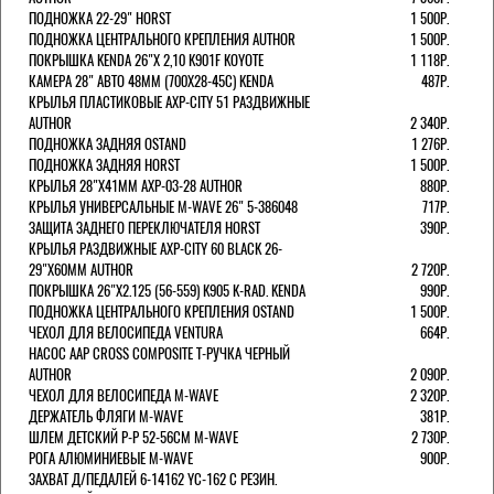
ПОДНОЖКА 22-29" HORST
1 500Р.
ПОДНОЖКА ЦЕНТРАЛЬНОГО КРЕПЛЕНИЯ AUTHOR
1 500Р.
ПОКРЫШКА KENDA 26"Х 2,10 K901F KOYOTE
1 118Р.
КАМЕРА 28" АВТО 48ММ (700Х28-45С) KENDA
487Р.
КРЫЛЬЯ ПЛАСТИКОВЫЕ AXP-CITY 51 РАЗДВИЖНЫЕ
AUTHOR
2 340Р.
ПОДНОЖКА ЗАДНЯЯ OSTAND
1 276Р.
ПОДНОЖКА ЗАДНЯЯ HORST
1 500Р.
КРЫЛЬЯ 28"Х41ММ AXP-03-28 AUTHOR
880Р.
КРЫЛЬЯ УНИВЕРСАЛЬНЫЕ M-WAVE 26" 5-386048
717Р.
ЗАЩИТА ЗАДНЕГО ПЕРЕКЛЮЧАТЕЛЯ HORST
390Р.
КРЫЛЬЯ РАЗДВИЖНЫЕ AXP-CITY 60 BLACK 26-
29"Х60ММ AUTHOR
2 720Р.
ПОКРЫШКА 26"Х2.125 (56-559) K905 K-RAD. KENDA
990Р.
ПОДНОЖКА ЦЕНТРАЛЬНОГО КРЕПЛЕНИЯ OSTAND
1 500Р.
ЧЕХОЛ ДЛЯ ВЕЛОСИПЕДА VENTURA
664Р.
НАСОС AAP CROSS COMPOSITE Т-РУЧКА ЧЕРНЫЙ
AUTHOR
2 090Р.
ЧЕХОЛ ДЛЯ ВЕЛОСИПЕДА M-WAVE
2 320Р.
ДЕРЖАТЕЛЬ ФЛЯГИ M-WAVE
381Р.
ШЛЕМ ДЕТСКИЙ Р-Р 52-56СМ M-WAVE
2 730Р.
РОГА АЛЮМИНИЕВЫЕ M-WAVE
900Р.
ЗАХВАТ Д/ПЕДАЛЕЙ 6-14162 YC-162 С РЕЗИН.