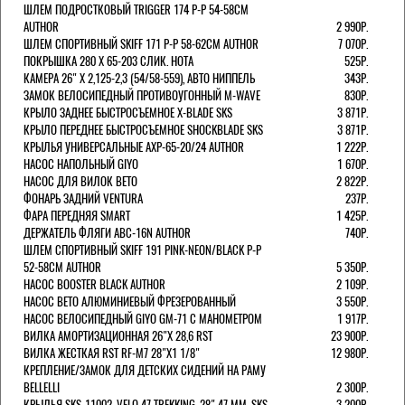
ШЛЕМ ПОДРОСТКОВЫЙ TRIGGER 174 Р-Р 54-58СМ
AUTHOR
2 990Р.
ШЛЕМ СПОРТИВНЫЙ SKIFF 171 Р-Р 58-62СМ AUTHOR
7 070Р.
ПОКРЫШКА 280 X 65-203 СЛИК. HOTA
525Р.
КАМЕРА 26" X 2,125-2,3 (54/58-559), АВТО НИППЕЛЬ
343Р.
ЗАМОК ВЕЛОСИПЕДНЫЙ ПРОТИВОУГОННЫЙ M-WAVE
830Р.
КРЫЛО ЗАДНЕЕ БЫСТРОСЪЕМНОЕ X-BLADE SKS
3 871Р.
КРЫЛО ПЕРЕДНЕЕ БЫСТРОСЪЕМНОЕ SHOCKBLADE SKS
3 871Р.
КРЫЛЬЯ УНИВЕРСАЛЬНЫЕ AXP-65-20/24 AUTHOR
1 222Р.
НАСОС НАПОЛЬНЫЙ GIYO
1 670Р.
НАСОС ДЛЯ ВИЛОК ВЕТО
2 822Р.
ФОНАРЬ ЗАДНИЙ VENTURA
237Р.
ФАРА ПЕРЕДНЯЯ SMART
1 425Р.
ДЕРЖАТЕЛЬ ФЛЯГИ ABC-16N AUTHOR
740Р.
ШЛЕМ СПОРТИВНЫЙ SKIFF 191 PINK-NEON/BLACK Р-Р
52-58СМ AUTHOR
5 350Р.
НАСОС BOOSTER BLACK AUTHOR
2 109Р.
НАСОС BETO АЛЮМИНИЕВЫЙ ФРЕЗЕРОВАННЫЙ
3 550Р.
НАСОС ВЕЛОСИПЕДНЫЙ GIYO GM-71 С МАНОМЕТРОМ
1 917Р.
ВИЛКА АМОРТИЗАЦИОННАЯ 26"Х 28,6 RST
23 900Р.
ВИЛКА ЖЕСТКАЯ RST RF-M7 28"Х1 1/8"
12 980Р.
КРЕПЛЕНИЕ/ЗАМОК ДЛЯ ДЕТСКИХ СИДЕНИЙ НА РАМУ
BELLELLI
2 300Р.
КРЫЛЬЯ SKS-11002, VELO 47 TREKKING, 28" 47 ММ. SKS
3 200Р.