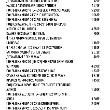
ДЕРЖАТЕЛЬ ВЕЛО НАСТЕННЫЙ H017 HORST
729Р.
НАСОС 8-18101046 AAP CROSS 2 AUTHOR
1 770Р.
ПОКРЫШКА 26X2.10 (54-559) BLACK JACK SCHWALBE
5 290Р.
ПОКРЫШКА KENDA 24"Х 2,10 K887 KINETICS
1 063Р.
ПОКРЫШКА KENDA 26"Х 2,00 K885 KOBRA
1 096Р.
ПОДНОЖКА AKS-670 R18 24-29" E-BIKE (DROPOUT
AUTHOR IS-R18). AUTHOR
3 550Р.
КАМЕРА 200Х50 АВТО НИППЕЛЬ
200Р.
ФЛЯГА AB-TCX-SHANTI X9 0.85Л СЕРЕБРИСТО-
НЕОНОВАЯ
1 180Р.
ФЛЯГА 0.85Л AB-TCX-SHANTI X9 TACX/AUTHOR
1 180Р.
БАГАЖНИК ЗАДНИЙ CD-15B OSTAND
2 672Р.
ДЕРЖАТЕЛЬ ФЛЯГИ M-WAVE
402Р.
ПОКРЫШКА 29X2.00 (50-622) HURRICANE GREENGUARD.
SCHWALBE
4 890Р.
ПОКРЫШКА KENDA 24"Х1,95 K905 K-RAD
1 330Р.
СУМКА НА РАМУ ROTTERDAM TOP XL SC. M-WAVE
1 879Р.
КРЫЛЬЯ AXP-04-24/26 AUTHOR
1 450Р.
ПОДНОЖКА 8-16503115 ЦЕНТРАЛЬНОГО КРЕПЛЕНИЯ
AUTHOR
1 500Р.
ПОКРЫШКА 27.5"Х2.10 (54-584) K1162 WATER SPIRIT.
KENDA
1 587Р.
ПОКРЫШКА KENDA 26"Х2,35 K1010 NEVEGAL
2 002Р.
ПОКРЫШКА 26"Х2.10 (52-559) K1153 APTOR 30TPI