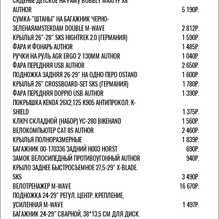
СИДЕНЬЕ ДЕТСКОЕ НА РАМУ BUBBLY MAXI FF X8
AUTHOR
5 190Р.
СУМКА-"ШТАНЫ" НА БАГАЖНИК ЧЕРНО-
ЗЕЛЕНАЯAMSTERDAM DOUBLE M-WAVE
2 812Р.
КРЫЛЬЯ 26"-28" SKS HIGHTREK 2.0 (ГЕРМАНИЯ)
1 590Р.
ФАРА И ФОНАРЬ AUTHOR
1 485Р.
РУЧКИ НА РУЛЬ AGR ERGO 2 130ММ AUTHOR
1 040Р.
ФАРА ПЕРЕДНЯЯ USB AUTHOR
2 650Р.
ПОДНОЖКА ЗАДНЯЯ 26-29" НА ОДНО ПЕРО OSTAND
1 600Р.
КРЫЛЬЯ 26" CROSSBOARD-SET SKS (ГЕРМАНИЯ)
1 780Р.
ФАРА ПЕРЕДНЯЯ DOPPIO USB AUTHOR
1 390Р.
ПОКРЫШКА KENDA 26Х2,125 K905 АНТИПРОКОЛ. K-
SHIELD
1 375Р.
КЛЮЧ СКЛАДНОЙ (НАБОР) YC-280 BIKEHAND
1 560Р.
ВЕЛОКОМПЬЮТЕР CAT 8S AUTHOR
2 460Р.
КРЫЛЬЯ ПОЛНОРАЗМЕРНЫЕ
1 839Р.
БАГАЖНИК 00-170336 ЗАДНИЙ H003 HORST
690Р.
ЗАМОК ВЕЛОСИПЕДНЫЙ ПРОТИВОУГОННЫЙ AUTHOR
940Р.
КРЫЛО ЗАДНЕЕ БЫСТРОСЪЕМНОЕ 27,5-29" X-BLADE.
SKS
3 490Р.
ВЕЛОТРЕНАЖЕР M-WAVE
16 670Р.
ПОДНОЖКА 24-29" РЕГУЛ. ЦЕНТР. КРЕПЛЕНИЕ,
УСИЛЕННАЯ M-WAVE
1 497Р.
БАГАЖНИК 24-29" СВАРНОЙ, 38*13,5 СМ ДЛЯ ДИСК.