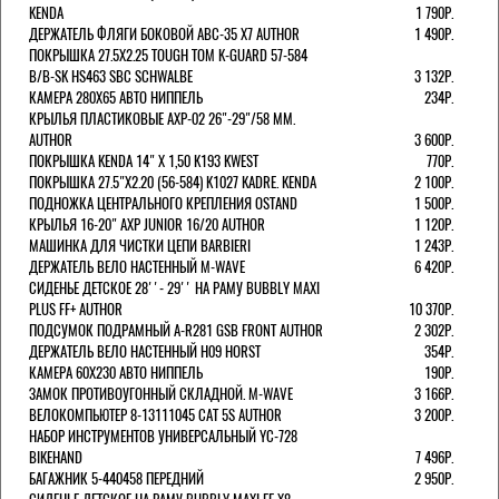
KENDA
1 790Р.
ДЕРЖАТЕЛЬ ФЛЯГИ БОКОВОЙ ABC-35 X7 AUTHOR
1 490Р.
ПОКРЫШКА 27.5X2.25 TOUGH TOM K-GUARD 57-584
B/B-SK HS463 SBC SCHWALBE
3 132Р.
КАМЕРА 280Х65 АВТО НИППЕЛЬ
234Р.
КРЫЛЬЯ ПЛАСТИКОВЫЕ AXP-02 26"-29"/58 ММ.
AUTHOR
3 600Р.
ПОКРЫШКА KENDA 14" Х 1,50 K193 KWEST
770Р.
ПОКРЫШКА 27.5"Х2.20 (56-584) K1027 KADRE. KENDA
2 100Р.
ПОДНОЖКА ЦЕНТРАЛЬНОГО КРЕПЛЕНИЯ OSTAND
1 500Р.
КРЫЛЬЯ 16-20" AXP JUNIOR 16/20 AUTHOR
1 120Р.
МАШИНКА ДЛЯ ЧИСТКИ ЦЕПИ BARBIERI
1 243Р.
ДЕРЖАТЕЛЬ ВЕЛО НАСТЕННЫЙ M-WAVE
6 420Р.
СИДЕНЬЕ ДЕТСКОЕ 28''- 29'' НА РАМУ BUBBLY MAXI
PLUS FF+ AUTHOR
10 370Р.
ПОДСУМОК ПОДРАМНЫЙ A-R281 GSB FRONT AUTHOR
2 302Р.
ДЕРЖАТЕЛЬ ВЕЛО НАСТЕННЫЙ H09 HORST
354Р.
КАМЕРА 60X230 АВТО НИППЕЛЬ
190Р.
ЗАМОК ПРОТИВОУГОННЫЙ СКЛАДНОЙ. M-WAVE
3 166Р.
ВЕЛОКОМПЬЮТЕР 8-13111045 CAT 5S AUTHOR
3 200Р.
НАБОР ИНСТРУМЕНТОВ УНИВЕРСАЛЬНЫЙ YC-728
BIKEHAND
7 496Р.
БАГАЖНИК 5-440458 ПЕРЕДНИЙ
2 950Р.