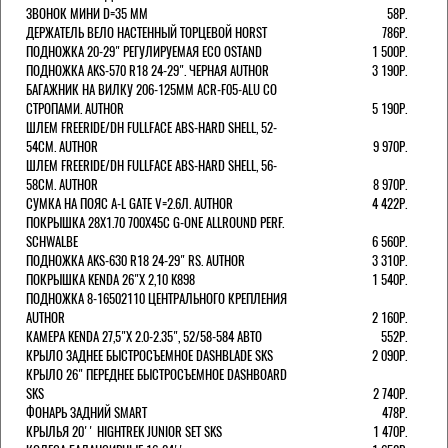
ЗВОНОК МИНИ D=35 ММ
58Р.
ДЕРЖАТЕЛЬ ВЕЛО НАСТЕННЫЙ ТОРЦЕВОЙ HORST
786Р.
ПОДНОЖКА 20-29" РЕГУЛИРУЕМАЯ ECO OSTAND
1 500Р.
ПОДНОЖКА AKS-570 R18 24-29". ЧЕРНАЯ AUTHOR
3 190Р.
БАГАЖНИК НА ВИЛКУ 206-125ММ ACR-F05-ALU СО
СТРОПАМИ. AUTHOR
5 190Р.
ШЛЕМ FREERIDE/DH FULLFACE ABS-HARD SHELL, 52-
54СМ. AUTHOR
9 970Р.
ШЛЕМ FREERIDE/DH FULLFACE ABS-HARD SHELL, 56-
58СМ. AUTHOR
8 970Р.
СУМКА НА ПОЯС A-L GATE V=2.6Л. AUTHOR
4 422Р.
ПОКРЫШКА 28X1.70 700X45C G-ONE ALLROUND PERF.
SCHWALBE
6 560Р.
ПОДНОЖКА AKS-630 R18 24-29" RS. AUTHOR
3 310Р.
ПОКРЫШКА KENDA 26"Х 2,10 K898
1 540Р.
ПОДНОЖКА 8-16502110 ЦЕНТРАЛЬНОГО КРЕПЛЕНИЯ
AUTHOR
2 160Р.
КАМЕРА KENDA 27,5"Х 2.0-2.35", 52/58-584 АВТО
552Р.
КРЫЛО ЗАДНЕЕ БЫСТРОСЪЕМНОЕ DASHBLADE SKS
2 090Р.
КРЫЛО 26" ПЕРЕДНЕЕ БЫСТРОСЪЕМНОЕ DASHBOARD
SKS
2 740Р.
ФОНАРЬ ЗАДНИЙ SMART
478Р.
КРЫЛЬЯ 20'' HIGHTREK JUNIOR SET SKS
1 470Р.