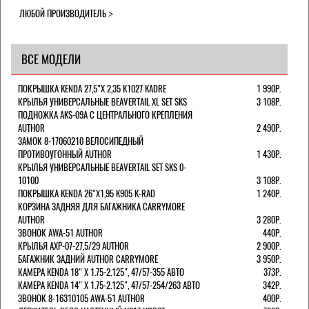
ЛЮБОЙ ПРОИЗВОДИТЕЛЬ
ВСЕ МОДЕЛИ
ПОКРЫШКА KENDA 27,5"Х 2,35 K1027 KADRE
1 990Р.
КРЫЛЬЯ УНИВЕРСАЛЬНЫЕ BEAVERTAIL XL SET SKS
3 108Р.
ПОДНОЖКА AKS-09A C ЦЕНТРАЛЬНОГО КРЕПЛЕНИЯ
AUTHOR
2 490Р.
ЗАМОК 8-17060210 ВЕЛОСИПЕДНЫЙ
ПРОТИВОУГОННЫЙ AUTHOR
1 430Р.
КРЫЛЬЯ УНИВЕРСАЛЬНЫЕ BEAVERTAIL SET SKS 0-
10100
3 108Р.
ПОКРЫШКА KENDA 26"Х1,95 K905 K-RAD
1 240Р.
КОРЗИНА ЗАДНЯЯ ДЛЯ БАГАЖНИКА CARRYMORE
AUTHOR
3 280Р.
ЗВОНОК AWA-51 AUTHOR
440Р.
КРЫЛЬЯ AXP-07-27,5/29 AUTHOR
2 900Р.
БАГАЖНИК ЗАДНИЙ AUTHOR CARRYMORE
3 950Р.
КАМЕРА KENDA 18" Х 1.75-2.125", 47/57-355 АВТО
373Р.
КАМЕРА KENDA 14" Х 1.75-2.125", 47/57-254/263 АВТО
342Р.
ЗВОНОК 8-16310105 AWA-51 AUTHOR
400Р.