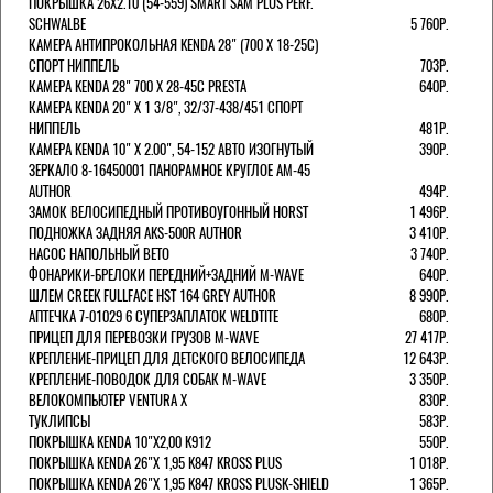
ПОКРЫШКА 26X2.10 (54-559) SMART SAM PLUS PERF.
SCHWALBE
5 760Р.
КАМЕРА АНТИПРОКОЛЬНАЯ KENDA 28" (700 Х 18-25C)
СПОРТ НИППЕЛЬ
703Р.
КАМЕРА KENDA 28" 700 Х 28-45С PRESTA
640Р.
КАМЕРА KENDA 20" Х 1 3/8", 32/37-438/451 СПОРТ
НИППЕЛЬ
481Р.
КАМЕРА KENDA 10" Х 2.00", 54-152 АВТО ИЗОГНУТЫЙ
390Р.
ЗЕРКАЛО 8-16450001 ПАНОРАМНОЕ КРУГЛОЕ AM-45
AUTHOR
494Р.
ЗАМОК ВЕЛОСИПЕДНЫЙ ПРОТИВОУГОННЫЙ HORST
1 496Р.
ПОДНОЖКА ЗАДНЯЯ AKS-500R AUTHOR
3 410Р.
НАСОС НАПОЛЬНЫЙ BETO
3 740Р.
ФОНАРИКИ-БРЕЛОКИ ПЕРЕДНИЙ+ЗАДНИЙ M-WAVE
640Р.
ШЛЕМ CREEK FULLFACE HST 164 GREY AUTHOR
8 990Р.
АПТЕЧКА 7-01029 6 СУПЕРЗАПЛАТОК WELDTITE
680Р.
ПРИЦЕП ДЛЯ ПЕРЕВОЗКИ ГРУЗОВ M-WAVE
27 417Р.
КРЕПЛЕНИЕ-ПРИЦЕП ДЛЯ ДЕТСКОГО ВЕЛОСИПЕДА
12 643Р.
КРЕПЛЕНИЕ-ПОВОДОК ДЛЯ СОБАК M-WAVE
3 350Р.
ВЕЛОКОМПЬЮТЕР VENTURA Х
830Р.
ТУКЛИПСЫ
583Р.
ПОКРЫШКА KENDA 10"Х2,00 K912
550Р.
ПОКРЫШКА KENDA 26"Х 1,95 K847 KROSS PLUS
1 018Р.
ПОКРЫШКА KENDA 26"Х 1,95 K847 KROSS PLUSK-SHIELD
1 365Р.