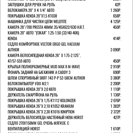
ЗАГЛУШКИ ДЛЯ РУЧЕК НА РУЛЬ
42Р.
ВЕЛОКАМЕРА 20" Х 4 1/4" АВТО
1 260Р.
ПОКРЫШКА KENDA 20"Х1,5 K1038
658Р.
МАШИНКА ДЛЯ ЧИСТКИ ЦЕПИ WELDTITE
4 125Р.
КАМЕРА 28"/700 PRESTA 48ММ 35/45Х622/630 H.R.T.
450Р.
КАМЕРА 20" АВТО "УЗКАЯ" 1.25-1.50 (32/40-406)
KENDA
414Р.
СЕДЛО КОМФОРТНОЕ VECTOR ERGO GEL VACUUM
AUTHOR
3 090Р.
КАМЕРА ВЕЛОСИПЕДНАЯ KENDA 26" Х 1.75-2.125",
47/57-559 АВТО
450Р.
КРЫЛЬЯ ПОЛНОРАЗМЕРНЫЕ MUD MAX II M-WAVE
2 910Р.
ФОНАРЬ ЗАДНИЙ НА БАГАЖНИК A CADDY 3
690Р.
ШЛЕМ СПОРТИВНЫЙ SKIFF 143 Р-Р 52-58СМ AUTHOR
3 380Р.
ВЕЛОКОМПЬЮТЕР VDO M2.1
2 200Р.
ПОКРЫШКА KENDA 20"Х 2,0 K870
1 110Р.
ДЕРЖАТЕЛЬ СМАРТФОНА НА РУЛЬ
1 136Р.
ПОКРЫШКА KENDA 26"Х 1,75 K1112 KOLONIZER
2 076Р.
ПОКРЫШКА KENDA 26"Х 2,10 K1052 KRANIUM
1 382Р.
ПОКРЫШКА KENDA 26"Х 2,30 K1016 KINIPTION
2 372Р.
ДЕРЖАТЕЛЬ ВЕЛОСИПЕДА НАСТЕННЫЙ H09A HORST
427Р.
СЕДЛО 270Х158ММ GEL ОЧЕНЬ МЯГКОЕ. С
ВЕНТИЛЯЦИЕЙ HORST
1 610Р.