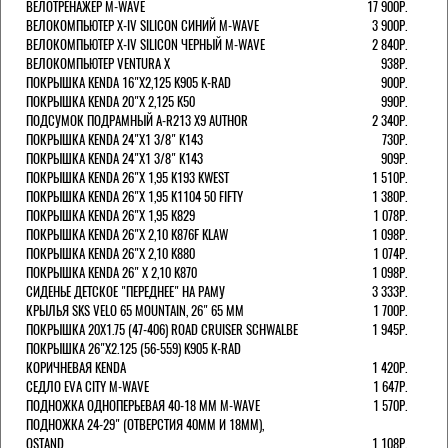
ВЕЛОТРЕНАЖЕР M-WAVE
17 900Р.
ВЕЛОКОМПЬЮТЕР X-IV SILICON СИНИЙ M-WAVE
3 900Р.
ВЕЛОКОМПЬЮТЕР X-IV SILICON ЧЕРНЫЙ M-WAVE
2 840Р.
ВЕЛОКОМПЬЮТЕР VENTURA Х
938Р.
ПОКРЫШКА KENDA 16"Х2,125 K905 K-RAD
900Р.
ПОКРЫШКА KENDA 20"Х 2,125 K50
990Р.
ПОДСУМОК ПОДРАМНЫЙ A-R213 X9 AUTHOR
2 340Р.
ПОКРЫШКА KENDA 24"Х1 3/8" K143
730Р.
ПОКРЫШКА KENDA 24"Х1 3/8" K143
909Р.
ПОКРЫШКА KENDA 26"Х 1,95 K193 KWEST
1 510Р.
ПОКРЫШКА KENDA 26"Х 1,95 K1104 50 FIFTY
1 380Р.
ПОКРЫШКА KENDA 26"Х 1,95 K829
1 078Р.
ПОКРЫШКА KENDA 26"Х 2,10 K876F KLAW
1 098Р.
ПОКРЫШКА KENDA 26"Х 2,10 K880
1 074Р.
ПОКРЫШКА KENDA 26" Х 2,10 K870
1 098Р.
СИДЕНЬЕ ДЕТСКОЕ "ПЕРЕДНЕЕ" НА РАМУ
3 333Р.
КРЫЛЬЯ SKS VELO 65 MOUNTAIN, 26" 65 ММ
1 700Р.
ПОКРЫШКА 20X1.75 (47-406) ROAD CRUISER SCHWALBE
1 945Р.
ПОКРЫШКА 26"Х2.125 (56-559) K905 K-RAD
КОРИЧНЕВАЯ KENDA
1 420Р.
СЕДЛО EVA CITY M-WAVE
1 647Р.
ПОДНОЖКА ОДНОПЕРЬЕВАЯ 40-18 ММ M-WAVE
1 570Р.
ПОДНОЖКА 24-29" (ОТВЕРСТИЯ 40ММ И 18ММ),
OSTAND
1 108Р.