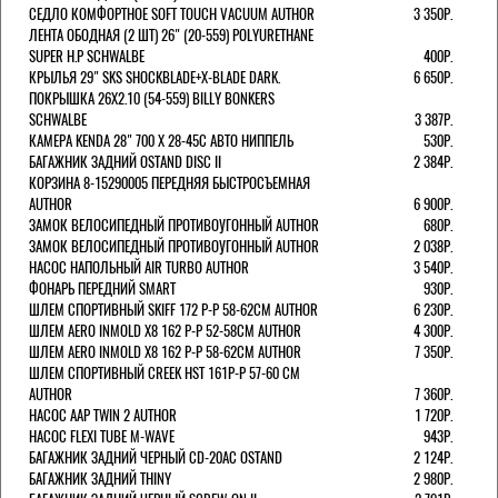
СЕДЛО КОМФОРТНОЕ SOFT TOUCH VACUUM AUTHOR
3 350Р.
ЛЕНТА ОБОДНАЯ (2 ШТ) 26" (20-559) POLYURETHANE
SUPER H.P SCHWALBE
400Р.
КРЫЛЬЯ 29" SKS SHOCKBLADE+X-BLADE DARK.
6 650Р.
ПОКРЫШКА 26X2.10 (54-559) BILLY BONKERS
SCHWALBE
3 387Р.
КАМЕРА KENDA 28" 700 Х 28-45С АВТО НИППЕЛЬ
530Р.
БАГАЖНИК ЗАДНИЙ OSTAND DISC II
2 384Р.
КОРЗИНА 8-15290005 ПЕРЕДНЯЯ БЫСТРОСЪЕМНАЯ
AUTHOR
6 900Р.
ЗАМОК ВЕЛОСИПЕДНЫЙ ПРОТИВОУГОННЫЙ AUTHOR
680Р.
ЗАМОК ВЕЛОСИПЕДНЫЙ ПРОТИВОУГОННЫЙ AUTHOR
2 038Р.
НАСОС НАПОЛЬНЫЙ AIR TURBO AUTHOR
3 540Р.
ФОНАРЬ ПЕРЕДНИЙ SMART
930Р.
ШЛЕМ СПОРТИВНЫЙ SKIFF 172 Р-Р 58-62СМ AUTHOR
6 230Р.
ШЛЕМ AERO INMOLD X8 162 Р-Р 52-58СМ AUTHOR
4 300Р.
ШЛЕМ AERO INMOLD X8 162 Р-Р 58-62СМ AUTHOR
7 350Р.
ШЛЕМ СПОРТИВНЫЙ CREEK HST 161Р-Р 57-60 СМ
AUTHOR
7 360Р.
НАСОС AAP TWIN 2 AUTHOR
1 720Р.
НАСОС FLEXI TUBE M-WAVE
943Р.
БАГАЖНИК ЗАДНИЙ ЧЕРНЫЙ СD-20AC OSTAND
2 124Р.
БАГАЖНИК ЗАДНИЙ THINY
2 980Р.