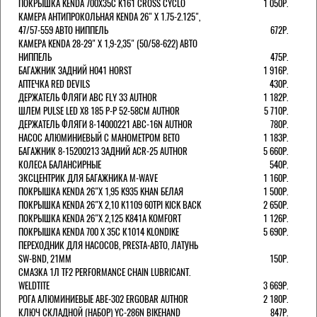
ПОКРЫШКА KENDA 700Х35С K161 CROSS CYCLO
1 050Р.
КАМЕРА АНТИПРОКОЛЬНАЯ KENDA 26" Х 1.75-2.125",
47/57-559 АВТО НИППЕЛЬ
672Р.
КАМЕРА KENDA 28-29" Х 1,9-2,35" (50/58-622) АВТО
НИППЕЛЬ
475Р.
БАГАЖНИК ЗАДНИЙ H041 HORST
1 916Р.
АПТЕЧКА RED DEVILS
430Р.
ДЕРЖАТЕЛЬ ФЛЯГИ АВС FLY 33 AUTHOR
1 182Р.
ШЛЕМ PULSE LED X8 185 Р-Р 52-58СМ AUTHOR
5 710Р.
ДЕРЖАТЕЛЬ ФЛЯГИ 8-14000221 ABC-16N AUTHOR
780Р.
НАСОС АЛЮМИНИЕВЫЙ С МАНОМЕТРОМ BETO
1 183Р.
БАГАЖНИК 8-15200213 ЗАДНИЙ ACR-25 AUTHOR
5 660Р.
КОЛЕСА БАЛАНСИРНЫЕ
540Р.
ЭКСЦЕНТРИК ДЛЯ БАГАЖНИКА M-WAVE
1 160Р.
ПОКРЫШКА KENDA 26"Х 1,95 K935 KHAN БЕЛАЯ
1 500Р.
ПОКРЫШКА KENDA 26"Х 2,10 K1109 60TPI KICK BACK
2 650Р.
ПОКРЫШКА KENDA 26"Х 2,125 K841A KOMFORT
1 126Р.
ПОКРЫШКА KENDA 700 Х 35С К1014 KLONDIKE
5 690Р.
ПЕРЕХОДНИК ДЛЯ НАСОСОВ, PRESTA-АВТО, ЛАТУНЬ
SW-BND, 21ММ
150Р.
СМАЗКА 1Л TF2 PERFORMANCE CHAIN LUBRICANT.
WELDTITE
3 669Р.
РОГА АЛЮМИНИЕВЫЕ ABE-302 ERGOBAR AUTHOR
2 180Р.
КЛЮЧ СКЛАДНОЙ (НАБОР) YC-286N BIKEHAND
847Р.