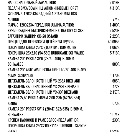
НАСОС НАПОЛЬНЫЙ AAP AUTHOR
2 019Р.
ПЕДАЛИ BMX/DOWNHILL АЛЮМИНИЕВЫЕ HORST
4 310Р.
ФОНАРЬ 8-12039134 ЗАДНИЙ A-STAKE MINI USB
AUTHOR
774Р.
ФАРА 8-12002234 ПЕРЕДНЯЯ LUMINA AUTHOR
1 400Р.
КРЫЛО ЗАДНЕЕ БЫСТРОСЪЕМНОЕ X-TRA-DRY XL SKS
2 520Р.
БАГАЖНИК ЗАДНИЙ CD-28 OSTAND
2 223Р.
ПРИЦЕП ДЛЯ ПЕРЕВОЗКИ ДЕТЕЙ ИЛИ ГРУЗОВ
40 095Р.
ПОКРЫШКА KENDA 26"Х 2,00 K1045 KOMMUTER
1 062Р.
ПОКРЫШКА 26X2.10 (54-559) HURRICANE SCHWALBE
5 718Р.
КАМЕРА 20" PRESTA SV6 (28/40-406) IB 40MM.
SCHWALBE
880Р.
КАМЕРА 20" АВТО AV7C EXTRA LIGHT 40/60-406 IB AGV
40MM. SCHWALBE
1 170Р.
ДЕРЖАТЕЛЬ ВЕЛО НАСТЕННЫЙ YC-23SA BIKEHAND
685Р.
ДЕРЖАТЕЛЬ ВЕЛО НАСТЕННЫЙ YC-28H BIKEHAND
472Р.
ДЕРЖАТЕЛЬ ВЕЛО НАСТЕННЫЙ YC-30F BIKEHAND
2 157Р.
КАМЕРА 27,5" PRESTA 48ММ 2,00-2,35 (52/58-584)
KENDA
673Р.
КАМЕРА 28" PRESTA SV17 (28/47-622/635) IB 50MM.
SCHWALBE
1 074Р.
КРЕПЕЖ НАСОСОВ К РАМЕ ВЕЛОСИПЕДА AUTHOR
230Р.
ПОКРЫШКА KENDA 29"Х2,00 K1113 TURNBULL CANYON
SPORT
1 520Р.