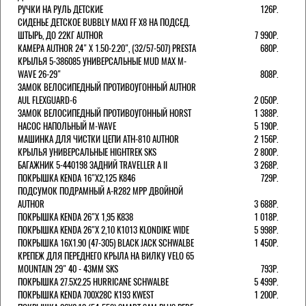
РУЧКИ НА РУЛЬ ДЕТСКИЕ
126Р.
СИДЕНЬЕ ДЕТСКОЕ BUBBLY MAXI FF X8 НА ПОДСЕД.
ШТЫРЬ, ДО 22КГ AUTHOR
7 990Р.
КАМЕРА AUTHOR 24" Х 1.50-2.20", (32/57-507) PRESTA
680Р.
КРЫЛЬЯ 5-386085 УНИВЕРСАЛЬНЫЕ MUD MAX M-
WAVE 26-29"
808Р.
ЗАМОК ВЕЛОСИПЕДНЫЙ ПРОТИВОУГОННЫЙ AUTHOR
AUL FLEXGUARD-6
2 050Р.
ЗАМОК ВЕЛОСИПЕДНЫЙ ПРОТИВОУГОННЫЙ HORST
1 388Р.
НАСОС НАПОЛЬНЫЙ M-WAVE
5 190Р.
МАШИНКА ДЛЯ ЧИСТКИ ЦЕПИ ATH-810 AUTHOR
2 156Р.
КРЫЛЬЯ УНИВЕРСАЛЬНЫЕ HIGHTREK SKS
2 800Р.
БАГАЖНИК 5-440198 ЗАДНИЙ TRAVELLER A II
3 268Р.
ПОКРЫШКА KENDA 16"Х2,125 K846
729Р.
ПОДСУМОК ПОДРАМНЫЙ A-R282 MPP ДВОЙНОЙ
AUTHOR
3 688Р.
ПОКРЫШКА KENDA 26"Х 1,95 K838
1 018Р.
ПОКРЫШКА KENDA 26"Х 2,10 K1013 KLONDIKE WIDE
5 998Р.
ПОКРЫШКА 16X1.90 (47-305) BLACK JACK SCHWALBE
1 450Р.
КРЕПЕЖ ДЛЯ ПЕРЕДНЕГО КРЫЛА НА ВИЛКУ VELO 65
MOUNTAIN 29" 40 - 43ММ SKS
793Р.
ПОКРЫШКА 27.5X2.25 HURRICANE SCHWALBE
5 499Р.
ПОКРЫШКА KENDA 700Х28С K193 KWEST
1 200Р.