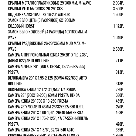
КРЫЛЬЯ МЕТАЛЛОПЛАСТИКОВЫЕ 29"Х60 ММ. M-WAVE
2 994Р.
КРЫЛЬЯ VELO 55 CROSS, 26-29" SKS
3 500Р.
ПОДНОЖКА AKS-16A C X9 16-20" AUTHOR
1 500Р.
ЗАМОК ВЕЛО ЦЕПЬ (5 РАЗРЯДОВ) 6Х1200ММ
КОДОВЫЙ HORST
1 172Р.
ЗАМОК ВЕЛО КОДОВЫЙ (4 РАЗРЯДА) 10Х1800ММ. M-
WAVE
1 040Р.
КРЫЛЬЯ РАЗДВИЖНЫЕ 26-29"Х65ММ MUD MAX. M-
WAVE
2 530Р.
КАМЕРА АНТИПРОКОЛЬНАЯ KENDA 29/28" Х 1.9-2.35",
(50/58-622) АВТО НИППЕЛЬ
711Р.
КАМЕРА AUTHOR 28" (700 Х 18-25С, 18/25-622/635)
PRESTA
813Р.
ВЕЛОКАМЕРА 29" X 1,95-2,125 (50/54-622/630) АВТО
НИППЕЛЬ
318Р.
ПОКРЫШКА KENDA 12 1/2"Х1,75X2 1/4 K909A
720Р.
КАМЕРА 28" (700Х18-25С), 60ММ PRESTA. KENDA
680Р.
КАМЕРА KENDA 28" 700 Х 18-25С PRESTA
459Р.
КАМЕРА 28"/700 АВТО 48ММ 28/32Х622/630 H.R.T.
270Р.
КАМЕРА KENDA 26" Х 1,00-1,50", 26/40-559 PRESTA
468Р.
КАМЕРА KENDA 26" Х 1.75-2.125", 47/57-559 НИППЕЛЬ
PRESTA
478Р.
КАМЕРА KENDA 24" Х 1 3/8", 32/37-540 АВТО
355Р.
КОРЗИНА ПЕРЕДНЯЯ БЫСТРОСЪЕМНАЯ M-WAVE
1 936Р.