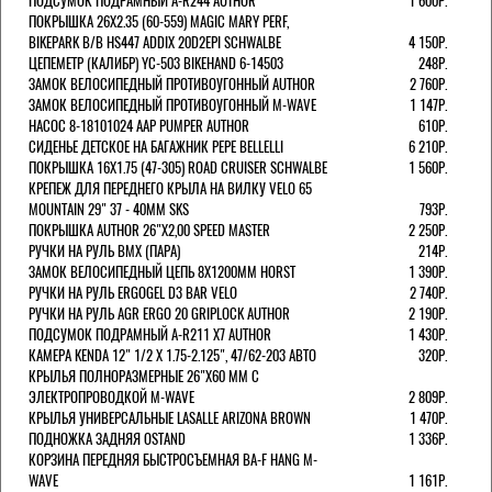
ПОДСУМОК ПОДРАМНЫЙ A-R244 AUTHOR
1 600Р.
ПОКРЫШКА 26X2.35 (60-559) MAGIC MARY PERF,
BIKEPARK B/B HS447 ADDIX 20D2EPI SCHWALBE
4 150Р.
ЦЕПЕМЕТР (КАЛИБР) YC-503 BIKEHAND 6-14503
248Р.
ЗАМОК ВЕЛОСИПЕДНЫЙ ПРОТИВОУГОННЫЙ AUTHOR
2 760Р.
ЗАМОК ВЕЛОСИПЕДНЫЙ ПРОТИВОУГОННЫЙ M-WAVE
1 147Р.
НАСОС 8-18101024 AAP PUMPER AUTHOR
610Р.
СИДЕНЬЕ ДЕТСКОЕ НА БАГАЖНИК PEPE BELLELLI
6 210Р.
ПОКРЫШКА 16X1.75 (47-305) ROAD CRUISER SCHWALBE
1 560Р.
КРЕПЕЖ ДЛЯ ПЕРЕДНЕГО КРЫЛА НА ВИЛКУ VELO 65
MOUNTAIN 29" 37 - 40ММ SKS
793Р.
ПОКРЫШКА AUTHOR 26"Х2,00 SPEED MASTER
2 250Р.
РУЧКИ НА РУЛЬ BMX (ПАРА)
214Р.
ЗАМОК ВЕЛОCИПЕДНЫЙ ЦЕПЬ 8Х1200ММ HORST
1 390Р.
РУЧКИ НА РУЛЬ ERGOGEL D3 BAR VELO
2 740Р.
РУЧКИ НА РУЛЬ AGR ERGO 20 GRIPLOCK AUTHOR
2 190Р.
ПОДСУМОК ПОДРАМНЫЙ A-R211 X7 AUTHOR
1 430Р.
КАМЕРА KENDA 12" 1/2 Х 1.75-2.125", 47/62-203 АВТО
320Р.
КРЫЛЬЯ ПОЛНОРАЗМЕРНЫЕ 26"Х60 ММ С
ЭЛЕКТРОПРОВОДКОЙ M-WAVE
2 809Р.
КРЫЛЬЯ УНИВЕРСАЛЬНЫЕ LASALLE ARIZONA BROWN
1 470Р.
ПОДНОЖКА ЗАДНЯЯ OSTAND
1 336Р.
КОРЗИНА ПЕРЕДНЯЯ БЫСТРОСЪЕМНАЯ BA-F HANG M-
WAVE
1 161Р.