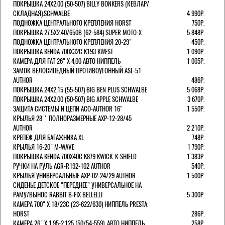
ПОКРЫШКА 24X2.00 (50-507) BILLY BONKERS (КЕВЛАР/
СКЛАДНАЯ).SCHWALBE
4 990Р.
ПОДНОЖКА ЦЕНТРАЛЬНОГО КРЕПЛЕНИЯ HORST
750Р.
ПОКРЫШКА 27.5X2.40/650B (62-584) SUPER MOTO-X
5 848Р.
ПОДНОЖКА ЦЕНТРАЛЬНОГО КРЕПЛЕНИЯ 20-29"
450Р.
ПОКРЫШКА KENDA 700Х32С K193 KWEST
1 090Р.
КАМЕРА ДЛЯ FAT 26" X 4,00 АВТО НИППЕЛЬ
1 005Р.
ЗАМОК ВЕЛОСИПЕДНЫЙ ПРОТИВОУГОННЫЙ ASL-51
AUTHOR
486Р.
ПОКРЫШКА 24X2,15 (55-507) BIG BEN PLUS SCHWALBE
5 068Р.
ПОКРЫШКА 24X2.00 (50-507) BIG APPLE SCHWALBE
3 670Р.
ЗАЩИТА СИСТЕМЫ И ЦЕПИ ACO-AUTHOR 16"
1 550Р.
КРЫЛЬЯ 28'' ПОЛНОРАЗМЕРНЫЕ AXP-12-28/45
AUTHOR
2 210Р.
КРЕПЕЖ ДЛЯ БАГАЖНИКА XL
748Р.
КРЫЛЬЯ 16-20" M-WAVE
1 790Р.
ПОКРЫШКА KENDA 700Х40С K879 KWICK. K-SHIELD
1 383Р.
РУЧКИ НА РУЛЬ AGR-R192-102 AUTHOR
540Р.
КРЫЛЬЯ УНИВЕРСАЛЬНЫЕ AXP-02-24/29 AUTHOR
1 500Р.
СИДЕНЬЕ ДЕТСКОЕ "ПЕРЕДНЕЕ" УНИВЕРСАЛЬНОЕ НА
РАМУ/ВЫНОС RABBIT B-FIX BELLELLI
5 300Р.
КАМЕРА 700" Х 18/23C (23-622/630) НИППЕЛЬ PRESTA.
HORST
286Р.
КАМЕРА 26" X 1,95-2,125 (50/54-559), АВТО НИППЕЛЬ
258Р.