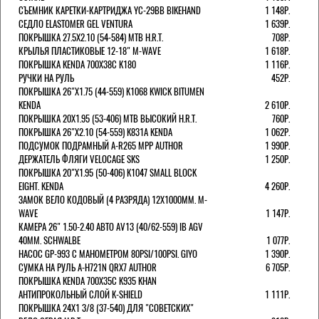
СЪЕМНИК КАРЕТКИ-КАРТРИДЖА YC-29BB BIKEHAND
1 148Р.
СЕДЛО ELASTOMER GEL VENTURA
1 639Р.
ПОКРЫШКА 27.5X2.10 (54-584) MTB H.R.T.
708Р.
КРЫЛЬЯ ПЛАСТИКОВЫЕ 12-18" M-WAVE
1 618Р.
ПОКРЫШКА KENDA 700Х38С K180
1 116Р.
РУЧКИ НА РУЛЬ
452Р.
ПОКРЫШКА 26"Х1.75 (44-559) K1068 KWICK BITUMEN
KENDA
2 610Р.
ПОКРЫШКА 20X1.95 (53-406) MTB ВЫСОКИЙ H.R.T.
760Р.
ПОКРЫШКА 26"Х2.10 (54-559) K831A KENDA
1 062Р.
ПОДСУМОК ПОДРАМНЫЙ A-R265 MPP AUTHOR
1 990Р.
ДЕРЖАТЕЛЬ ФЛЯГИ VELOCAGE SKS
1 250Р.
ПОКРЫШКА 20"Х1.95 (50-406) K1047 SMALL BLOCK
EIGHT. KENDA
4 260Р.
ЗАМОК ВЕЛО КОДОВЫЙ (4 РАЗРЯДА) 12Х1000ММ. M-
WAVE
1 147Р.
КАМЕРА 26" 1.50-2.40 АВТО AV13 (40/62-559) IB AGV
40MM. SCHWALBE
1 077Р.
НАСОС GP-993 С МАНОМЕТРОМ 80PSI/100PSI. GIYO
1 390Р.
СУМКА НА РУЛЬ A-H721N QRX7 AUTHOR
6 705Р.
ПОКРЫШКА KENDA 700Х35С K935 KHAN
АНТИПРОКОЛЬНЫЙ СЛОЙ K-SHIELD
1 111Р.
ПОКРЫШКА 24X1 3/8 (37-540) ДЛЯ "СОВЕТСКИХ"