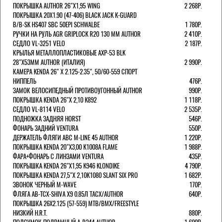
ПОКРЫШКА AUTHOR 26"Х1,95 WING
2 268Р.
ПОКРЫШКА 20X1.90 (47-406) BLACK JACK K-GUARD
B/B-SK HS407 SBC 50EPI SCHWALBE
1 780Р.
РУЧКИ НА РУЛЬ AGR GRIPLOCK R20 130 ММ AUTHOR
2 410Р.
СЕДЛО VL-3251 VELO
2 187Р.
КРЫЛЬЯ МЕТАЛЛОПЛАСТИКОВЫЕ AXP-53 BLK
28"Х53ММ AUTHOR (ИТАЛИЯ)
2 990Р.
КАМЕРА KENDA 26" Х 2.125-2.35", 50/60-559 СПОРТ
НИППЕЛЬ
476Р.
ЗАМОК ВЕЛОСИПЕДНЫЙ ПРОТИВОУГОННЫЙ AUTHOR
990Р.
ПОКРЫШКА KENDA 26"Х 2,10 K892
1 118Р.
СЕДЛО VL-8114 VELO
2 535Р.
ПОДНОЖКА ЗАДНЯЯ HORST
546Р.
ФОНАРЬ ЗАДНИЙ VENTURA
550Р.
ДЕРЖАТЕЛЬ ФЛЯГИ АВС M-LINE 45 AUTHOR
1 220Р.
ПОКРЫШКА KENDA 20"Х3,00 K1008A FLAME
1 988Р.
ФАРА+ФОНАРЬ С ЛИНЗАМИ VENTURA
435Р.
ПОКРЫШКА KENDA 26"Х1,95 K946 KLONDIKE
4 790Р.
ПОКРЫШКА KENDA 27,5"Х 2,10K1080 SLANT SIX PRO
1 682Р.
ЗВОНОК ЧЕРНЫЙ M-WAVE
170Р.
ФЛЯГА AB-TCX-SHIVA X9 0.85Л TACX/AUTHOR
640Р.
ПОКРЫШКА 26X2.125 (57-559) MTB/BMX/FREESTYLE
НИЗКИЙ H.R.T.
880Р.