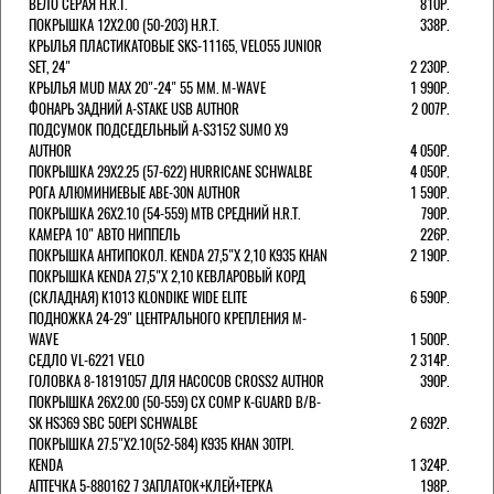
ВЕЛО СЕРАЯ H.R.T.
810Р.
ПОКРЫШКА 12X2.00 (50-203) H.R.T.
338Р.
КРЫЛЬЯ ПЛАСТИКАТОВЫЕ SKS-11165, VELO55 JUNIOR
SET, 24"
2 230Р.
КРЫЛЬЯ MUD MAX 20"-24" 55 ММ. M-WAVE
1 990Р.
ФОНАРЬ ЗАДНИЙ A-STAKE USB AUTHOR
2 007Р.
ПОДСУМОК ПОДСЕДЕЛЬНЫЙ A-S3152 SUMO X9
AUTHOR
4 050Р.
ПОКРЫШКА 29X2.25 (57-622) HURRICANE SCHWALBE
4 050Р.
РОГА АЛЮМИНИЕВЫЕ ABE-30N AUTHOR
1 590Р.
ПОКРЫШКА 26X2.10 (54-559) MTB СРЕДНИЙ H.R.T.
790Р.
КАМЕРА 10" АВТО НИППЕЛЬ
226Р.
ПОКРЫШКА АНТИПОКОЛ. KENDA 27,5"Х 2,10 K935 KHAN
2 190Р.
ПОКРЫШКА KENDA 27,5"Х 2,10 КЕВЛАРОВЫЙ КОРД
(СКЛАДНАЯ) K1013 KLONDIKE WIDE ELITE
6 590Р.
ПОДНОЖКА 24-29" ЦЕНТРАЛЬНОГО КРЕПЛЕНИЯ M-
WAVE
1 500Р.
СЕДЛО VL-6221 VELO
2 314Р.
ГОЛОВКА 8-18191057 ДЛЯ НАСОСОВ CROSS2 AUTHOR
390Р.
ПОКРЫШКА 26X2.00 (50-559) CX COMP K-GUARD B/B-
SK HS369 SBC 50EPI SCHWALBE
2 692Р.
ПОКРЫШКА 27.5"Х2.10(52-584) K935 KHAN 30TPI.
KENDA
1 324Р.
АПТЕЧКА 5-880162 7 ЗАПЛАТОК+КЛЕЙ+ТЕРКА
198Р.