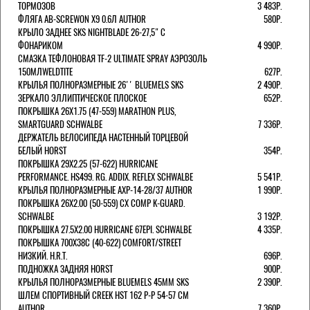
ТОРМОЗОВ
3 483Р.
ФЛЯГА AB-SCREWON X9 0.6Л AUTHOR
580Р.
КРЫЛО ЗАДНЕЕ SKS NIGHTBLADE 26-27,5" С
ФОНАРИКОМ
4 990Р.
СМАЗКА ТЕФЛОНОВАЯ TF-2 ULTIMATE SPRAY АЭРОЗОЛЬ
150МЛWELDTITE
627Р.
КРЫЛЬЯ ПОЛНОРАЗМЕРНЫЕ 26'' BLUEMELS SKS
2 490Р.
ЗЕРКАЛО ЭЛЛИПТИЧЕСКОЕ ПЛОСКОЕ
652Р.
ПОКРЫШКА 26X1.75 (47-559) MARATHON PLUS,
SMARTGUARD SCHWALBE
7 336Р.
ДЕРЖАТЕЛЬ ВЕЛОCИПЕДА НАСТЕННЫЙ ТОРЦЕВОЙ
БЕЛЫЙ HORST
354Р.
ПОКРЫШКА 29X2.25 (57-622) HURRICANE
PERFORMANCE. HS499. RG. ADDIX. REFLEX SCHWALBE
5 541Р.
КРЫЛЬЯ ПОЛНОРАЗМЕРНЫЕ AXP-14-28/37 AUTHOR
1 990Р.
ПОКРЫШКА 26X2.00 (50-559) CX COMP K-GUARD.
SCHWALBE
3 192Р.
ПОКРЫШКА 27.5X2.00 HURRICANE 67EPI. SCHWALBE
4 335Р.
ПОКРЫШКА 700X38С (40-622) COMFORT/STREET
НИЗКИЙ. H.R.T.
696Р.
ПОДНОЖКА ЗАДНЯЯ HORST
900Р.
КРЫЛЬЯ ПОЛНОРАЗМЕРНЫЕ BLUEMELS 45MM SKS
2 390Р.
ШЛЕМ СПОРТИВНЫЙ CREEK HST 162 Р-Р 54-57 СМ
AUTHOR
7 360Р.