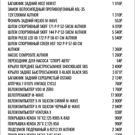
БАГАЖНИК ЗАДНИЙ H037 HORST
1 916Р.
ЗАМОК ВЕЛОСИПЕДНЫЙ ПРОТИВОУГОННЫЙ ASL-35
12Х1200ММ AUTHOR
1 310Р.
ФОНАРЬ ЗАДНИЙ HELIOS M-WAVE
553Р.
ШЛЕМ СПОРТИВНЫЙ SKIFF 171 Р-Р 52-58СМ AUTHOR
6 070Р.
ШЛЕМ СПОРТИВНЫЙ SKIFF 144 Р-Р 52-58СМ AUTHOR
5 540Р.
ШЛЕМ PULSE LED X8 172 Р-Р 58-61 СМ AUTHOR
5 540Р.
ШЛЕМ СПОРТИВНЫЙ CREEK HST 162 Р-Р 57-60 СМ
AUTHOR
7 360Р.
НАСОС COMPOSITE AUTHOR
1 260Р.
ПЕРЕХОДНИК ДЛЯ НАСОСА "СПОРТ-АВТО"
54Р.
КРЫЛО ПЕРЕДНЕЕ БЫСТРОСЪЕМНОЕ SHOCKBLADE SKS
3 490Р.
КРЫЛО ЗАДНЕЕ БЫСТРОСЪЕМНОЕ X-BLADE BLACK SKS
3 871Р.
БАГАЖНИК ЗАДНИЙ СЕРЕБРИСТЫЙ OSTAND
2 124Р.
АПТЕЧКА 7-01075 VINTAGE CYCLE
760Р.
ВЕЛОКОМПЬЮТЕР VDO M ZERO
1 760Р.
ВЕЛОТРЕНАЖЕР M-WAVE
17 900Р.
ВЕЛОКОМПЬЮТЕР X-IV SILICON СИНИЙ M-WAVE
3 900Р.
ВЕЛОКОМПЬЮТЕР X-IV SILICON ЧЕРНЫЙ M-WAVE
2 840Р.
ВЕЛОКОМПЬЮТЕР VENTURA Х
938Р.
ПОКРЫШКА KENDA 16"Х2,125 K905 K-RAD
900Р.
ПОКРЫШКА KENDA 20"Х 2,125 K50
990Р.
ПОДСУМОК ПОДРАМНЫЙ A-R213 X9 AUTHOR
2 340Р.