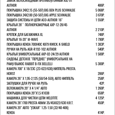
ЗАМОК ВЕЛОСИПЕДНЫЙ ПРОТИВОУГОННЫЙ ASL-51
AUTHOR
486Р.
ПОКРЫШКА 24X2,15 (55-507) BIG BEN PLUS SCHWALBE
5 068Р.
ПОКРЫШКА 24X2.00 (50-507) BIG APPLE SCHWALBE
3 670Р.
ЗАЩИТА СИСТЕМЫ И ЦЕПИ ACO-AUTHOR 16"
1 550Р.
КРЫЛЬЯ 28'' ПОЛНОРАЗМЕРНЫЕ AXP-12-28/45
AUTHOR
2 210Р.
КРЕПЕЖ ДЛЯ БАГАЖНИКА XL
748Р.
КРЫЛЬЯ 16-20" M-WAVE
1 790Р.
ПОКРЫШКА KENDA 700Х40С K879 KWICK. K-SHIELD
1 383Р.
РУЧКИ НА РУЛЬ AGR-R192-102 AUTHOR
540Р.
КРЫЛЬЯ УНИВЕРСАЛЬНЫЕ AXP-02-24/29 AUTHOR
1 500Р.
СИДЕНЬЕ ДЕТСКОЕ "ПЕРЕДНЕЕ" УНИВЕРСАЛЬНОЕ НА
РАМУ/ВЫНОС RABBIT B-FIX BELLELLI
5 300Р.
КАМЕРА 700" Х 18/23C (23-622/630) НИППЕЛЬ PRESTA.
HORST
286Р.
КАМЕРА 26" X 1,95-2,125 (50/54-559), АВТО НИППЕЛЬ
258Р.
ЗАГЛУШКИ ДЛЯ РУЧЕК НА РУЛЬ
42Р.
ВЕЛОКАМЕРА 20" Х 4 1/4" АВТО
1 260Р.
ПОКРЫШКА KENDA 20"Х1,5 K1038
658Р.
МАШИНКА ДЛЯ ЧИСТКИ ЦЕПИ WELDTITE
4 125Р.
КАМЕРА 28"/700 PRESTA 48ММ 35/45Х622/630 H.R.T.
450Р.
КАМЕРА 20" АВТО "УЗКАЯ" 1.25-1.50 (32/40-406)
KENDA
414Р.