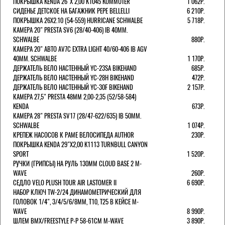
ПОКРЫШКА KENDA 26"Х 2,00 K1045 KOMMUTER
1 062Р.
СИДЕНЬЕ ДЕТСКОЕ НА БАГАЖНИК PEPE BELLELLI
6 210Р.
ПОКРЫШКА 26X2.10 (54-559) HURRICANE SCHWALBE
5 718Р.
КАМЕРА 20" PRESTA SV6 (28/40-406) IB 40MM.
SCHWALBE
880Р.
КАМЕРА 20" АВТО AV7C EXTRA LIGHT 40/60-406 IB AGV
40MM. SCHWALBE
1 170Р.
ДЕРЖАТЕЛЬ ВЕЛО НАСТЕННЫЙ YC-23SA BIKEHAND
685Р.
ДЕРЖАТЕЛЬ ВЕЛО НАСТЕННЫЙ YC-28H BIKEHAND
472Р.
ДЕРЖАТЕЛЬ ВЕЛО НАСТЕННЫЙ YC-30F BIKEHAND
2 157Р.
КАМЕРА 27,5" PRESTA 48ММ 2,00-2,35 (52/58-584)
KENDA
673Р.
КАМЕРА 28" PRESTA SV17 (28/47-622/635) IB 50MM.
SCHWALBE
1 074Р.
КРЕПЕЖ НАСОСОВ К РАМЕ ВЕЛОСИПЕДА AUTHOR
230Р.
ПОКРЫШКА KENDA 29"Х2,00 K1113 TURNBULL CANYON
SPORT
1 520Р.
РУЧКИ (ГРИПСЫ) НА РУЛЬ 130ММ CLOUD BASE 2 M-
WAVE
260Р.
СЕДЛО VELO PLUSH TOUR AIR LASTOMER II
6 690Р.
НАБОР КЛЮЧ TW-2/24 ДИНАМОМЕТРИЧЕСКИЙ ДЛЯ
ГОЛОВОК 1/4", 3/4/5/6/8ММ, T10, T25 В КЕЙСЕ M-
WAVE
8 990Р.
ШЛЕМ ВМХ/FREESTYLE Р-Р 58-61СМ M-WAVE
3 890Р.