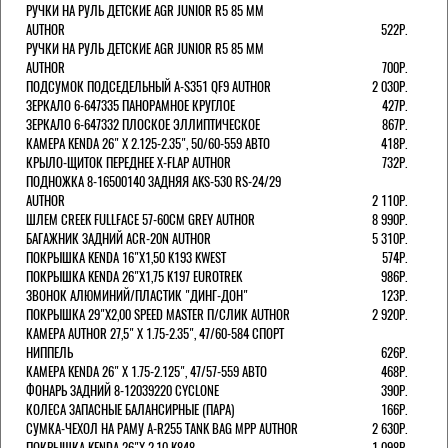
РУЧКИ НА РУЛЬ ДЕТСКИЕ AGR JUNIOR R5 85 ММ
AUTHOR
522Р.
РУЧКИ НА РУЛЬ ДЕТСКИЕ AGR JUNIOR R5 85 ММ
AUTHOR
700Р.
ПОДСУМОК ПОДСЕДЕЛЬНЫЙ A-S351 QF9 AUTHOR
2 030Р.
ЗЕРКАЛО 6-647335 ПАНОРАМНОЕ КРУГЛОЕ
427Р.
ЗЕРКАЛО 6-647332 ПЛОСКОЕ ЭЛЛИПТИЧЕСКОЕ
867Р.
КАМЕРА KENDA 26" Х 2.125-2.35", 50/60-559 АВТО
418Р.
КРЫЛО-ЩИТОК ПЕРЕДНЕЕ X-FLAP AUTHOR
732Р.
ПОДНОЖКА 8-16500140 ЗАДНЯЯ AKS-530 RS-24/29
AUTHOR
2 110Р.
ШЛЕМ CREEK FULLFACE 57-60СМ GREY AUTHOR
8 990Р.
БАГАЖНИК ЗАДНИЙ ACR-20N AUTHOR
5 310Р.
ПОКРЫШКА KENDA 16"Х1,50 K193 KWEST
574Р.
ПОКРЫШКА KENDA 26"Х1,75 K197 EUROTREK
986Р.
ЗВОНОК АЛЮМИНИЙ/ПЛАСТИК "ДИНГ-ДОН"
123Р.
ПОКРЫШКА 29"Х2,00 SPEED MASTER П/СЛИК AUTHOR
2 920Р.
КАМЕРА AUTHOR 27,5" Х 1.75-2.35", 47/60-584 СПОРТ
НИППЕЛЬ
626Р.
КАМЕРА KENDA 26" Х 1.75-2.125", 47/57-559 АВТО
468Р.
ФОНАРЬ ЗАДНИЙ 8-12039220 CYCLONE
390Р.
КОЛЕСА ЗАПАСНЫЕ БАЛАНСИРНЫЕ (ПАРА)
166Р.
CУМКА-ЧЕХОЛ НА РАМУ A-R255 TANK BAG MPP AUTHOR
2 630Р.
ПОКРЫШКА KENDA 26"Х 2,10 K848
1 098Р.