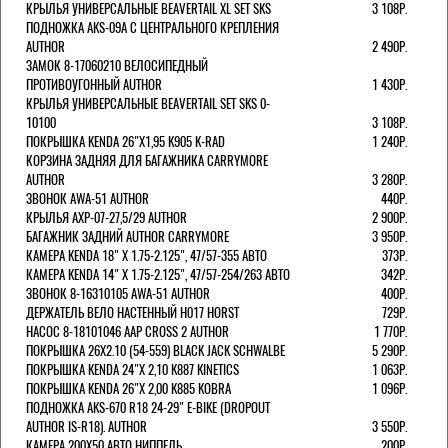
КРЫЛЬЯ УНИВЕРСАЛЬНЫЕ BEAVERTAIL XL SET SKS
3 108Р.
ПОДНОЖКА AKS-09A C ЦЕНТРАЛЬНОГО КРЕПЛЕНИЯ
AUTHOR
2 490Р.
ЗАМОК 8-17060210 ВЕЛОСИПЕДНЫЙ
ПРОТИВОУГОННЫЙ AUTHOR
1 430Р.
КРЫЛЬЯ УНИВЕРСАЛЬНЫЕ BEAVERTAIL SET SKS 0-
10100
3 108Р.
ПОКРЫШКА KENDA 26"Х1,95 K905 K-RAD
1 240Р.
КОРЗИНА ЗАДНЯЯ ДЛЯ БАГАЖНИКА CARRYMORE
AUTHOR
3 280Р.
ЗВОНОК AWA-51 AUTHOR
440Р.
КРЫЛЬЯ AXP-07-27,5/29 AUTHOR
2 900Р.
БАГАЖНИК ЗАДНИЙ AUTHOR CARRYMORE
3 950Р.
КАМЕРА KENDA 18" Х 1.75-2.125", 47/57-355 АВТО
373Р.
КАМЕРА KENDA 14" Х 1.75-2.125", 47/57-254/263 АВТО
342Р.
ЗВОНОК 8-16310105 AWA-51 AUTHOR
400Р.
ДЕРЖАТЕЛЬ ВЕЛО НАСТЕННЫЙ H017 HORST
729Р.
НАСОС 8-18101046 AAP CROSS 2 AUTHOR
1 770Р.
ПОКРЫШКА 26X2.10 (54-559) BLACK JACK SCHWALBE
5 290Р.
ПОКРЫШКА KENDA 24"Х 2,10 K887 KINETICS
1 063Р.
ПОКРЫШКА KENDA 26"Х 2,00 K885 KOBRA
1 096Р.
ПОДНОЖКА AKS-670 R18 24-29" E-BIKE (DROPOUT
AUTHOR IS-R18). AUTHOR
3 550Р.
КАМЕРА 200Х50 АВТО НИППЕЛЬ
200Р.