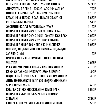
ШЛЕМ PULSE LED X8 185 Р-Р 52-58СМ AUTHOR
5 710Р.
ДЕРЖАТЕЛЬ ФЛЯГИ 8-14000221 ABC-16N AUTHOR
780Р.
НАСОС АЛЮМИНИЕВЫЙ С МАНОМЕТРОМ BETO
1 183Р.
БАГАЖНИК 8-15200213 ЗАДНИЙ ACR-25 AUTHOR
5 660Р.
КОЛЕСА БАЛАНСИРНЫЕ
540Р.
ЭКСЦЕНТРИК ДЛЯ БАГАЖНИКА M-WAVE
1 160Р.
ПОКРЫШКА KENDA 26"Х 1,95 K935 KHAN БЕЛАЯ
1 500Р.
ПОКРЫШКА KENDA 26"Х 2,10 K1109 60TPI KICK BACK
2 650Р.
ПОКРЫШКА KENDA 26"Х 2,125 K841A KOMFORT
1 126Р.
ПОКРЫШКА KENDA 700 Х 35С К1014 KLONDIKE
5 690Р.
ПЕРЕХОДНИК ДЛЯ НАСОСОВ, PRESTA-АВТО, ЛАТУНЬ
SW-BND, 21ММ
150Р.
СМАЗКА 1Л TF2 PERFORMANCE CHAIN LUBRICANT.
WELDTITE
3 669Р.
РОГА АЛЮМИНИЕВЫЕ ABE-302 ERGOBAR AUTHOR
2 180Р.
КЛЮЧ СКЛАДНОЙ (НАБОР) YC-286N BIKEHAND
847Р.
СЕДЛО КОМФОРТНОЕ SOFT TOUCH VACUUM AUTHOR
3 350Р.
ЛЕНТА ОБОДНАЯ (2 ШТ) 26" (20-559) POLYURETHANE
SUPER H.P SCHWALBE
400Р.
КРЫЛЬЯ 29" SKS SHOCKBLADE+X-BLADE DARK.
6 650Р.
ПОКРЫШКА 26X2.10 (54-559) BILLY BONKERS
SCHWALBE
3 387Р.
КАМЕРА KENDA 28" 700 Х 28-45С АВТО НИППЕЛЬ
530Р.