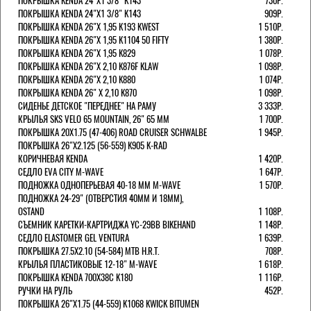
ПОКРЫШКА KENDA 24"Х1 3/8" K143
730Р.
ПОКРЫШКА KENDA 24"Х1 3/8" K143
909Р.
ПОКРЫШКА KENDA 26"Х 1,95 K193 KWEST
1 510Р.
ПОКРЫШКА KENDA 26"Х 1,95 K1104 50 FIFTY
1 380Р.
ПОКРЫШКА KENDA 26"Х 1,95 K829
1 078Р.
ПОКРЫШКА KENDA 26"Х 2,10 K876F KLAW
1 098Р.
ПОКРЫШКА KENDA 26"Х 2,10 K880
1 074Р.
ПОКРЫШКА KENDA 26" Х 2,10 K870
1 098Р.
СИДЕНЬЕ ДЕТСКОЕ "ПЕРЕДНЕЕ" НА РАМУ
3 333Р.
КРЫЛЬЯ SKS VELO 65 MOUNTAIN, 26" 65 ММ
1 700Р.
ПОКРЫШКА 20X1.75 (47-406) ROAD CRUISER SCHWALBE
1 945Р.
ПОКРЫШКА 26"Х2.125 (56-559) K905 K-RAD
КОРИЧНЕВАЯ KENDA
1 420Р.
СЕДЛО EVA CITY M-WAVE
1 647Р.
ПОДНОЖКА ОДНОПЕРЬЕВАЯ 40-18 ММ M-WAVE
1 570Р.
ПОДНОЖКА 24-29" (ОТВЕРСТИЯ 40ММ И 18ММ),
OSTAND
1 108Р.
СЪЕМНИК КАРЕТКИ-КАРТРИДЖА YC-29BB BIKEHAND
1 148Р.
СЕДЛО ELASTOMER GEL VENTURA
1 639Р.
ПОКРЫШКА 27.5X2.10 (54-584) MTB H.R.T.
708Р.
КРЫЛЬЯ ПЛАСТИКОВЫЕ 12-18" M-WAVE
1 618Р.
ПОКРЫШКА KENDA 700Х38С K180
1 116Р.
РУЧКИ НА РУЛЬ
452Р.
ПОКРЫШКА 26"Х1.75 (44-559) K1068 KWICK BITUMEN