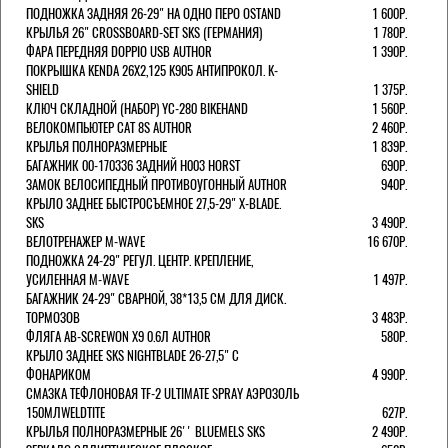
ПОДНОЖКА ЗАДНЯЯ 26-29" НА ОДНО ПЕРО OSTAND
1 600Р.
КРЫЛЬЯ 26" CROSSBOARD-SET SKS (ГЕРМАНИЯ)
1 780Р.
ФАРА ПЕРЕДНЯЯ DOPPIO USB AUTHOR
1 390Р.
ПОКРЫШКА KENDA 26Х2,125 K905 АНТИПРОКОЛ. K-
SHIELD
1 375Р.
КЛЮЧ СКЛАДНОЙ (НАБОР) YC-280 BIKEHAND
1 560Р.
ВЕЛОКОМПЬЮТЕР CAT 8S AUTHOR
2 460Р.
КРЫЛЬЯ ПОЛНОРАЗМЕРНЫЕ
1 839Р.
БАГАЖНИК 00-170336 ЗАДНИЙ H003 HORST
690Р.
ЗАМОК ВЕЛОСИПЕДНЫЙ ПРОТИВОУГОННЫЙ AUTHOR
940Р.
КРЫЛО ЗАДНЕЕ БЫСТРОСЪЕМНОЕ 27,5-29" X-BLADE.
SKS
3 490Р.
ВЕЛОТРЕНАЖЕР M-WAVE
16 670Р.
ПОДНОЖКА 24-29" РЕГУЛ. ЦЕНТР. КРЕПЛЕНИЕ,
УСИЛЕННАЯ M-WAVE
1 497Р.
БАГАЖНИК 24-29" СВАРНОЙ, 38*13,5 СМ ДЛЯ ДИСК.
ТОРМОЗОВ
3 483Р.
ФЛЯГА AB-SCREWON X9 0.6Л AUTHOR
580Р.
КРЫЛО ЗАДНЕЕ SKS NIGHTBLADE 26-27,5" С
ФОНАРИКОМ
4 990Р.
СМАЗКА ТЕФЛОНОВАЯ TF-2 ULTIMATE SPRAY АЭРОЗОЛЬ
150МЛWELDTITE
627Р.
КРЫЛЬЯ ПОЛНОРАЗМЕРНЫЕ 26'' BLUEMELS SKS
2 490Р.