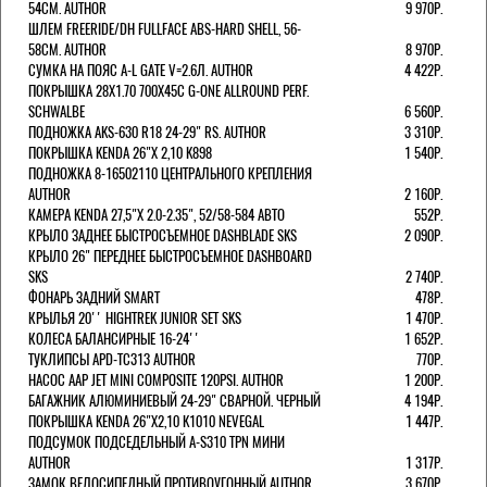
54СМ. AUTHOR
9 970Р.
ШЛЕМ FREERIDE/DH FULLFACE ABS-HARD SHELL, 56-
58СМ. AUTHOR
8 970Р.
СУМКА НА ПОЯС A-L GATE V=2.6Л. AUTHOR
4 422Р.
ПОКРЫШКА 28X1.70 700X45C G-ONE ALLROUND PERF.
SCHWALBE
6 560Р.
ПОДНОЖКА AKS-630 R18 24-29" RS. AUTHOR
3 310Р.
ПОКРЫШКА KENDA 26"Х 2,10 K898
1 540Р.
ПОДНОЖКА 8-16502110 ЦЕНТРАЛЬНОГО КРЕПЛЕНИЯ
AUTHOR
2 160Р.
КАМЕРА KENDA 27,5"Х 2.0-2.35", 52/58-584 АВТО
552Р.
КРЫЛО ЗАДНЕЕ БЫСТРОСЪЕМНОЕ DASHBLADE SKS
2 090Р.
КРЫЛО 26" ПЕРЕДНЕЕ БЫСТРОСЪЕМНОЕ DASHBOARD
SKS
2 740Р.
ФОНАРЬ ЗАДНИЙ SMART
478Р.
КРЫЛЬЯ 20'' HIGHTREK JUNIOR SET SKS
1 470Р.
КОЛЕСА БАЛАНСИРНЫЕ 16-24''
1 652Р.
ТУКЛИПСЫ APD-TC313 AUTHOR
770Р.
НАСОС AAP JET MINI COMPOSITE 120PSI. AUTHOR
1 200Р.
БАГАЖНИК АЛЮМИНИЕВЫЙ 24-29" СВАРНОЙ. ЧЕРНЫЙ
4 194Р.
ПОКРЫШКА KENDA 26"Х2,10 K1010 NEVEGAL
1 447Р.
ПОДСУМОК ПОДСЕДЕЛЬНЫЙ A-S310 TPN МИНИ
AUTHOR
1 317Р.
ЗАМОК ВЕЛОСИПЕДНЫЙ ПРОТИВОУГОННЫЙ AUTHOR
3 670Р.