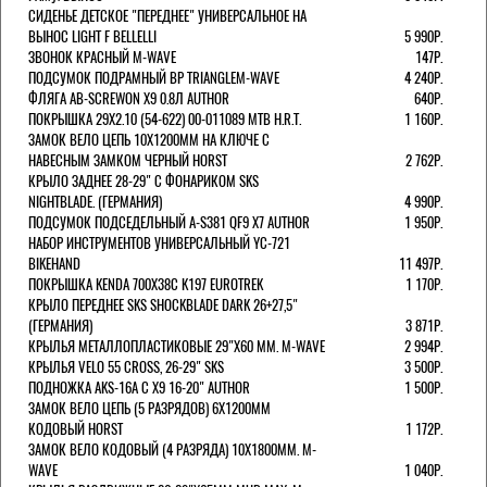
СИДЕНЬЕ ДЕТСКОЕ "ПЕРЕДНЕЕ" УНИВЕРСАЛЬНОЕ НА
ВЫНОС LIGHT F BELLELLI
5 990Р.
ЗВОНОК КРАСНЫЙ M-WAVE
147Р.
ПОДСУМОК ПОДРАМНЫЙ BP TRIANGLEM-WAVE
4 240Р.
ФЛЯГА AB-SCREWON X9 0.8Л AUTHOR
640Р.
ПОКРЫШКА 29X2.10 (54-622) 00-011089 MTB H.R.T.
1 160Р.
ЗАМОК ВЕЛО ЦЕПЬ 10Х1200ММ НА КЛЮЧЕ С
НАВЕСНЫМ ЗАМКОМ ЧЕРНЫЙ HORST
2 762Р.
КРЫЛО ЗАДНЕЕ 28-29" С ФОНАРИКОМ SKS
NIGHTBLADE. (ГЕРМАНИЯ)
4 990Р.
ПОДСУМОК ПОДСЕДЕЛЬНЫЙ A-S381 QF9 X7 AUTHOR
1 950Р.
НАБОР ИНСТРУМЕНТОВ УНИВЕРСАЛЬНЫЙ YC-721
BIKEHAND
11 497Р.
ПОКРЫШКА KENDA 700Х38С K197 EUROTREK
1 170Р.
КРЫЛО ПЕРЕДНЕЕ SKS SHOCKBLADE DARK 26+27,5"
(ГЕРМАНИЯ)
3 871Р.
КРЫЛЬЯ МЕТАЛЛОПЛАСТИКОВЫЕ 29"Х60 ММ. M-WAVE
2 994Р.
КРЫЛЬЯ VELO 55 CROSS, 26-29" SKS
3 500Р.
ПОДНОЖКА AKS-16A C X9 16-20" AUTHOR
1 500Р.
ЗАМОК ВЕЛО ЦЕПЬ (5 РАЗРЯДОВ) 6Х1200ММ
КОДОВЫЙ HORST
1 172Р.
ЗАМОК ВЕЛО КОДОВЫЙ (4 РАЗРЯДА) 10Х1800ММ. M-
WAVE
1 040Р.