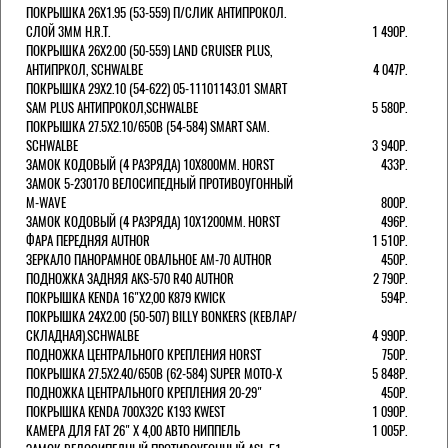
ПОКРЫШКА 26X1.95 (53-559) П/СЛИК АНТИПРОКОЛ.
СЛОЙ 3ММ H.R.T.
1 490Р.
ПОКРЫШКА 26X2.00 (50-559) LAND CRUISER PLUS,
АНТИПРКОЛ, SCHWALBE
4 047Р.
ПОКРЫШКА 29X2.10 (54-622) 05-11101143.01 SMART
SAM PLUS АНТИПРОКОЛ,SCHWALBE
5 580Р.
ПОКРЫШКА 27.5X2.10/650B (54-584) SMART SAM.
SCHWALBE
3 940Р.
ЗАМОК КОДОВЫЙ (4 РАЗРЯДА) 10Х800ММ. HORST
433Р.
ЗАМОК 5-230170 ВЕЛОСИПЕДНЫЙ ПРОТИВОУГОННЫЙ
M-WAVE
800Р.
ЗАМОК КОДОВЫЙ (4 РАЗРЯДА) 10Х1200ММ. HORST
496Р.
ФАРА ПЕРЕДНЯЯ AUTHOR
1 510Р.
ЗЕРКАЛО ПАНОРАМНОЕ ОВАЛЬНОЕ AM-70 AUTHOR
450Р.
ПОДНОЖКА ЗАДНЯЯ AKS-570 R40 AUTHOR
2 790Р.
ПОКРЫШКА KENDA 16"Х2,00 K879 KWICK
594Р.
ПОКРЫШКА 24X2.00 (50-507) BILLY BONKERS (КЕВЛАР/
СКЛАДНАЯ).SCHWALBE
4 990Р.
ПОДНОЖКА ЦЕНТРАЛЬНОГО КРЕПЛЕНИЯ HORST
750Р.
ПОКРЫШКА 27.5X2.40/650B (62-584) SUPER MOTO-X
5 848Р.
ПОДНОЖКА ЦЕНТРАЛЬНОГО КРЕПЛЕНИЯ 20-29"
450Р.
ПОКРЫШКА KENDA 700Х32С K193 KWEST
1 090Р.
КАМЕРА ДЛЯ FAT 26" X 4,00 АВТО НИППЕЛЬ
1 005Р.