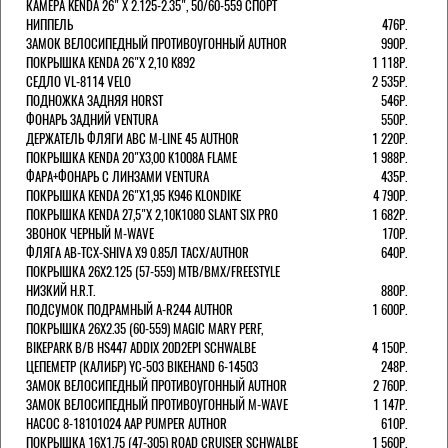
КАМЕРА KENDA 26" Х 2.125-2.35", 50/60-559 СПОРТ
НИППЕЛЬ
476Р.
ЗАМОК ВЕЛОСИПЕДНЫЙ ПРОТИВОУГОННЫЙ AUTHOR
990Р.
ПОКРЫШКА KENDA 26"Х 2,10 K892
1 118Р.
СЕДЛО VL-8114 VELO
2 535Р.
ПОДНОЖКА ЗАДНЯЯ HORST
546Р.
ФОНАРЬ ЗАДНИЙ VENTURA
550Р.
ДЕРЖАТЕЛЬ ФЛЯГИ АВС M-LINE 45 AUTHOR
1 220Р.
ПОКРЫШКА KENDA 20"Х3,00 K1008A FLAME
1 988Р.
ФАРА+ФОНАРЬ С ЛИНЗАМИ VENTURA
435Р.
ПОКРЫШКА KENDA 26"Х1,95 K946 KLONDIKE
4 790Р.
ПОКРЫШКА KENDA 27,5"Х 2,10K1080 SLANT SIX PRO
1 682Р.
ЗВОНОК ЧЕРНЫЙ M-WAVE
170Р.
ФЛЯГА AB-TCX-SHIVA X9 0.85Л TACX/AUTHOR
640Р.
ПОКРЫШКА 26X2.125 (57-559) MTB/BMX/FREESTYLE
НИЗКИЙ H.R.T.
880Р.
ПОДСУМОК ПОДРАМНЫЙ A-R244 AUTHOR
1 600Р.
ПОКРЫШКА 26X2.35 (60-559) MAGIC MARY PERF,
BIKEPARK B/B HS447 ADDIX 20D2EPI SCHWALBE
4 150Р.
ЦЕПЕМЕТР (КАЛИБР) YC-503 BIKEHAND 6-14503
248Р.
ЗАМОК ВЕЛОСИПЕДНЫЙ ПРОТИВОУГОННЫЙ AUTHOR
2 760Р.
ЗАМОК ВЕЛОСИПЕДНЫЙ ПРОТИВОУГОННЫЙ M-WAVE
1 147Р.
НАСОС 8-18101024 AAP PUMPER AUTHOR
610Р.
ПОКРЫШКА 16X1.75 (47-305) ROAD CRUISER SCHWALBE
1 560Р.