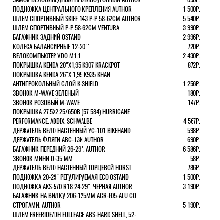
ПОДНОЖКА ЦЕНТРАЛЬНОГО КРЕПЛЕНИЯ AUTHOR
1 500Р.
ШЛЕМ СПОРТИВНЫЙ SKIFF 143 Р-Р 58-62СМ AUTHOR
5 540Р.
ШЛЕМ СПОРТИВНЫЙ Р-Р 58-62СМ VENTURA
3 990Р.
БАГАЖНИК ЗАДНИЙ OSTAND
2 996Р.
КОЛЕСА БАЛАНСИРНЫЕ 12-20''
720Р.
ВЕЛОКОМПЬЮТЕР VDO M1.1
2 430Р.
ПОКРЫШКА KENDA 20"Х1,95 K907 KRACKPOT
872Р.
ПОКРЫШКА KENDA 26"Х 1,95 K935 KHAN
АНТИПРОКОЛЬНЫЙ СЛОЙ K-SHIELD
1 256Р.
ЗВОНОК M-WAVE ЗЕЛЕНЫЙ
180Р.
ЗВОНОК РОЗОВЫЙ M-WAVE
147Р.
ПОКРЫШКА 27.5X2.25/650B (57 584) HURRICANE
PERFORMANCE. ADDIX. SCHWALBE
4 567Р.
ДЕРЖАТЕЛЬ ВЕЛО НАСТЕННЫЙ YC-101 BIKEHAND
598Р.
ДЕРЖАТЕЛЬ ФЛЯГИ ABC-13N AUTHOR
690Р.
БАГАЖНИК ПЕРЕДНИЙ 26-29". AUTHOR
6 586Р.
ЗВОНОК МИНИ D=35 ММ
58Р.
ДЕРЖАТЕЛЬ ВЕЛО НАСТЕННЫЙ ТОРЦЕВОЙ HORST
786Р.
ПОДНОЖКА 20-29" РЕГУЛИРУЕМАЯ ECO OSTAND
1 500Р.
ПОДНОЖКА AKS-570 R18 24-29". ЧЕРНАЯ AUTHOR
3 190Р.
БАГАЖНИК НА ВИЛКУ 206-125ММ ACR-F05-ALU СО
СТРОПАМИ. AUTHOR
5 190Р.
ШЛЕМ FREERIDE/DH FULLFACE ABS-HARD SHELL, 52-