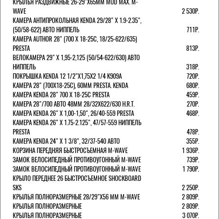
КРЫЛЬЯ РАЗДВИЖНЫЕ 26-29"Х65ММ MUD MAX. M-
WAVE
2 530Р.
КАМЕРА АНТИПРОКОЛЬНАЯ KENDA 29/28" Х 1.9-2.35",
(50/58-622) АВТО НИППЕЛЬ
711Р.
КАМЕРА AUTHOR 28" (700 Х 18-25С, 18/25-622/635)
PRESTA
813Р.
ВЕЛОКАМЕРА 29" X 1,95-2,125 (50/54-622/630) АВТО
НИППЕЛЬ
318Р.
ПОКРЫШКА KENDA 12 1/2"Х1,75X2 1/4 K909A
720Р.
КАМЕРА 28" (700Х18-25С), 60ММ PRESTA. KENDA
680Р.
КАМЕРА KENDA 28" 700 Х 18-25С PRESTA
459Р.
КАМЕРА 28"/700 АВТО 48ММ 28/32Х622/630 H.R.T.
270Р.
КАМЕРА KENDA 26" Х 1,00-1,50", 26/40-559 PRESTA
468Р.
КАМЕРА KENDA 26" Х 1.75-2.125", 47/57-559 НИППЕЛЬ
PRESTA
478Р.
КАМЕРА KENDA 24" Х 1 3/8", 32/37-540 АВТО
355Р.
КОРЗИНА ПЕРЕДНЯЯ БЫСТРОСЪЕМНАЯ M-WAVE
1 936Р.
ЗАМОК ВЕЛОСИПЕДНЫЙ ПРОТИВОУГОННЫЙ M-WAVE
739Р.
ЗАМОК ВЕЛОСИПЕДНЫЙ ПРОТИВОУГОННЫЙ M-WAVE
1 790Р.
КРЫЛО ПЕРЕДНЕЕ 26 БЫСТРОСЪЕМНОЕ SHOCKBOARD
SKS
2 250Р.
КРЫЛЬЯ ПОЛНОРАЗМЕРНЫЕ 28/29"Х56 ММ M-WAVE
2 809Р.
КРЫЛЬЯ ПОЛНОРАЗМЕРНЫЕ
2 809Р.
КРЫЛЬЯ ПОЛНОРАЗМЕРНЫЕ
3 070Р.