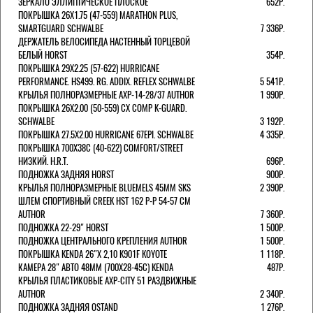
ЗЕРКАЛО ЭЛЛИПТИЧЕСКОЕ ПЛОСКОЕ
652Р.
ПОКРЫШКА 26X1.75 (47-559) MARATHON PLUS,
SMARTGUARD SCHWALBE
7 336Р.
ДЕРЖАТЕЛЬ ВЕЛОCИПЕДА НАСТЕННЫЙ ТОРЦЕВОЙ
БЕЛЫЙ HORST
354Р.
ПОКРЫШКА 29X2.25 (57-622) HURRICANE
PERFORMANCE. HS499. RG. ADDIX. REFLEX SCHWALBE
5 541Р.
КРЫЛЬЯ ПОЛНОРАЗМЕРНЫЕ AXP-14-28/37 AUTHOR
1 990Р.
ПОКРЫШКА 26X2.00 (50-559) CX COMP K-GUARD.
SCHWALBE
3 192Р.
ПОКРЫШКА 27.5X2.00 HURRICANE 67EPI. SCHWALBE
4 335Р.
ПОКРЫШКА 700X38С (40-622) COMFORT/STREET
НИЗКИЙ. H.R.T.
696Р.
ПОДНОЖКА ЗАДНЯЯ HORST
900Р.
КРЫЛЬЯ ПОЛНОРАЗМЕРНЫЕ BLUEMELS 45MM SKS
2 390Р.
ШЛЕМ СПОРТИВНЫЙ CREEK HST 162 Р-Р 54-57 СМ
AUTHOR
7 360Р.
ПОДНОЖКА 22-29" HORST
1 500Р.
ПОДНОЖКА ЦЕНТРАЛЬНОГО КРЕПЛЕНИЯ AUTHOR
1 500Р.
ПОКРЫШКА KENDA 26"Х 2,10 K901F KOYOTE
1 118Р.
КАМЕРА 28" АВТО 48ММ (700Х28-45С) KENDA
487Р.
КРЫЛЬЯ ПЛАСТИКОВЫЕ AXP-CITY 51 РАЗДВИЖНЫЕ
AUTHOR
2 340Р.
ПОДНОЖКА ЗАДНЯЯ OSTAND
1 276Р.