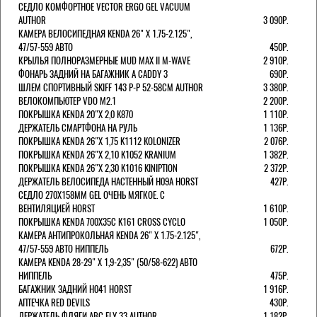
СЕДЛО КОМФОРТНОЕ VECTOR ERGO GEL VACUUM
AUTHOR
3 090Р.
КАМЕРА ВЕЛОСИПЕДНАЯ KENDA 26" Х 1.75-2.125",
47/57-559 АВТО
450Р.
КРЫЛЬЯ ПОЛНОРАЗМЕРНЫЕ MUD MAX II M-WAVE
2 910Р.
ФОНАРЬ ЗАДНИЙ НА БАГАЖНИК A CADDY 3
690Р.
ШЛЕМ СПОРТИВНЫЙ SKIFF 143 Р-Р 52-58СМ AUTHOR
3 380Р.
ВЕЛОКОМПЬЮТЕР VDO M2.1
2 200Р.
ПОКРЫШКА KENDA 20"Х 2,0 K870
1 110Р.
ДЕРЖАТЕЛЬ СМАРТФОНА НА РУЛЬ
1 136Р.
ПОКРЫШКА KENDA 26"Х 1,75 K1112 KOLONIZER
2 076Р.
ПОКРЫШКА KENDA 26"Х 2,10 K1052 KRANIUM
1 382Р.
ПОКРЫШКА KENDA 26"Х 2,30 K1016 KINIPTION
2 372Р.
ДЕРЖАТЕЛЬ ВЕЛОСИПЕДА НАСТЕННЫЙ H09A HORST
427Р.
СЕДЛО 270Х158ММ GEL ОЧЕНЬ МЯГКОЕ. С
ВЕНТИЛЯЦИЕЙ HORST
1 610Р.
ПОКРЫШКА KENDA 700Х35С K161 CROSS CYCLO
1 050Р.
КАМЕРА АНТИПРОКОЛЬНАЯ KENDA 26" Х 1.75-2.125",
47/57-559 АВТО НИППЕЛЬ
672Р.
КАМЕРА KENDA 28-29" Х 1,9-2,35" (50/58-622) АВТО
НИППЕЛЬ
475Р.
БАГАЖНИК ЗАДНИЙ H041 HORST
1 916Р.
АПТЕЧКА RED DEVILS
430Р.
ДЕРЖАТЕЛЬ ФЛЯГИ АВС FLY 33 AUTHOR
1 182Р.