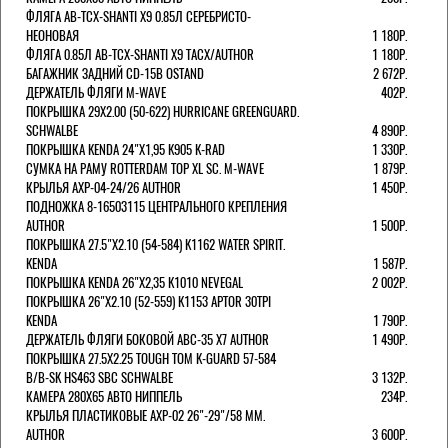
ФЛЯГА AB-TCX-SHANTI X9 0.85Л СЕРЕБРИСТО-
НЕОНОВАЯ
1 180Р.
ФЛЯГА 0.85Л AB-TCX-SHANTI X9 TACX/AUTHOR
1 180Р.
БАГАЖНИК ЗАДНИЙ CD-15B OSTAND
2 672Р.
ДЕРЖАТЕЛЬ ФЛЯГИ M-WAVE
402Р.
ПОКРЫШКА 29X2.00 (50-622) HURRICANE GREENGUARD.
SCHWALBE
4 890Р.
ПОКРЫШКА KENDA 24"Х1,95 K905 K-RAD
1 330Р.
СУМКА НА РАМУ ROTTERDAM TOP XL SC. M-WAVE
1 879Р.
КРЫЛЬЯ AXP-04-24/26 AUTHOR
1 450Р.
ПОДНОЖКА 8-16503115 ЦЕНТРАЛЬНОГО КРЕПЛЕНИЯ
AUTHOR
1 500Р.
ПОКРЫШКА 27.5"Х2.10 (54-584) K1162 WATER SPIRIT.
KENDA
1 587Р.
ПОКРЫШКА KENDA 26"Х2,35 K1010 NEVEGAL
2 002Р.
ПОКРЫШКА 26"Х2.10 (52-559) K1153 APTOR 30TPI
KENDA
1 790Р.
ДЕРЖАТЕЛЬ ФЛЯГИ БОКОВОЙ ABC-35 X7 AUTHOR
1 490Р.
ПОКРЫШКА 27.5X2.25 TOUGH TOM K-GUARD 57-584
B/B-SK HS463 SBC SCHWALBE
3 132Р.
КАМЕРА 280Х65 АВТО НИППЕЛЬ
234Р.
КРЫЛЬЯ ПЛАСТИКОВЫЕ AXP-02 26"-29"/58 ММ.
AUTHOR
3 600Р.