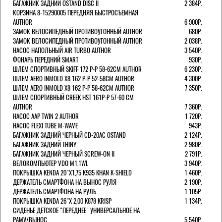
БАГАЖНИК ЗАДНИЙ OSTAND DISC II
2 384Р.
КОРЗИНА 8-15290005 ПЕРЕДНЯЯ БЫСТРОСЪЕМНАЯ
AUTHOR
6 900Р.
ЗАМОК ВЕЛОСИПЕДНЫЙ ПРОТИВОУГОННЫЙ AUTHOR
680Р.
ЗАМОК ВЕЛОСИПЕДНЫЙ ПРОТИВОУГОННЫЙ AUTHOR
2 038Р.
НАСОС НАПОЛЬНЫЙ AIR TURBO AUTHOR
3 540Р.
ФОНАРЬ ПЕРЕДНИЙ SMART
930Р.
ШЛЕМ СПОРТИВНЫЙ SKIFF 172 Р-Р 58-62СМ AUTHOR
6 230Р.
ШЛЕМ AERO INMOLD X8 162 Р-Р 52-58СМ AUTHOR
4 300Р.
ШЛЕМ AERO INMOLD X8 162 Р-Р 58-62СМ AUTHOR
7 350Р.
ШЛЕМ СПОРТИВНЫЙ CREEK HST 161Р-Р 57-60 СМ
AUTHOR
7 360Р.
НАСОС AAP TWIN 2 AUTHOR
1 720Р.
НАСОС FLEXI TUBE M-WAVE
943Р.
БАГАЖНИК ЗАДНИЙ ЧЕРНЫЙ СD-20AC OSTAND
2 124Р.
БАГАЖНИК ЗАДНИЙ THINY
2 980Р.
БАГАЖНИК ЗАДНИЙ ЧЕРНЫЙ SCREW-ON II
2 791Р.
ВЕЛОКОМПЬЮТЕР VDO M1.1WL
3 940Р.
ПОКРЫШКА KENDA 20"Х1,75 K935 KHAN K-SHIELD
1 460Р.
ДЕРЖАТЕЛЬ СМАРТФОНА НА ВЫНОС РУЛЯ
2 190Р.
ДЕРЖАТЕЛЬ СМАРТФОНА НА РУЛЬ
1 105Р.
ПОКРЫШКА KENDA 26"Х 2,00 K878 KRISP
1 134Р.
СИДЕНЬЕ ДЕТСКОЕ "ПЕРЕДНЕЕ" УНИВЕРСАЛЬНОЕ НА
РАМУ/ВЫНОС
5 540Р.