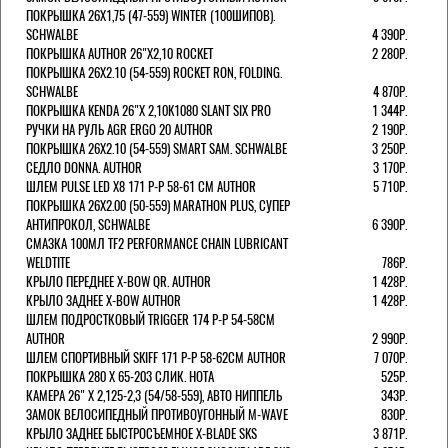
ПОКРЫШКА 26X1,75 (47-559) WINTER (100ШИПОВ).
SCHWALBE
4 390Р.
ПОКРЫШКА AUTHOR 26"Х2,10 ROCKET
2 280Р.
ПОКРЫШКА 26X2.10 (54-559) ROCKET RON, FOLDING.
SCHWALBE
4 870Р.
ПОКРЫШКА KENDA 26"Х 2,10K1080 SLANT SIX PRO
1 344Р.
РУЧКИ НА РУЛЬ AGR ERGO 20 AUTHOR
2 190Р.
ПОКРЫШКА 26X2.10 (54-559) SMART SAM. SCHWALBE
3 250Р.
СЕДЛО DONNA. AUTHOR
3 170Р.
ШЛЕМ PULSE LED X8 171 Р-Р 58-61 СМ AUTHOR
5 710Р.
ПОКРЫШКА 26X2.00 (50-559) MARATHON PLUS, СУПЕР
АНТИПРОКОЛ, SCHWALBE
6 390Р.
СМАЗКА 100МЛ TF2 PERFORMANCE CHAIN LUBRICANT
WELDTITE
786Р.
КРЫЛО ПЕРЕДНЕЕ X-BOW QR. AUTHOR
1 428Р.
КРЫЛО ЗАДНЕЕ X-BOW AUTHOR
1 428Р.
ШЛЕМ ПОДРОСТКОВЫЙ TRIGGER 174 Р-Р 54-58СМ
AUTHOR
2 990Р.
ШЛЕМ СПОРТИВНЫЙ SKIFF 171 Р-Р 58-62СМ AUTHOR
7 070Р.
ПОКРЫШКА 280 X 65-203 СЛИК. HOTA
525Р.
КАМЕРА 26" X 2,125-2,3 (54/58-559), АВТО НИППЕЛЬ
343Р.
ЗАМОК ВЕЛОСИПЕДНЫЙ ПРОТИВОУГОННЫЙ M-WAVE
830Р.
КРЫЛО ЗАДНЕЕ БЫСТРОСЪЕМНОЕ X-BLADE SKS
3 871Р.