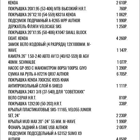
KENDA
2 610Р.
ПОКРЫШКА 20X1.95 (53-406) MTB ВЫСОКИЙ H.R.T.
760Р.
ПОКРЫШКА 26"Х2.10 (54-559) K831A KENDA
1 062Р.
ПОДСУМОК ПОДРАМНЫЙ A-R265 MPP AUTHOR
1 990Р.
ДЕРЖАТЕЛЬ ФЛЯГИ VELOCAGE SKS
1 250Р.
ПОКРЫШКА 20"Х1.95 (50-406) K1047 SMALL BLOCK
EIGHT. KENDA
4 260Р.
ЗАМОК ВЕЛО КОДОВЫЙ (4 РАЗРЯДА) 12Х1000ММ. M-
WAVE
1 147Р.
КАМЕРА 26" 1.50-2.40 АВТО AV13 (40/62-559) IB AGV
40MM. SCHWALBE
1 077Р.
НАСОС GP-993 С МАНОМЕТРОМ 80PSI/100PSI. GIYO
1 390Р.
СУМКА НА РУЛЬ A-H721N QRX7 AUTHOR
6 705Р.
ПОКРЫШКА KENDA 700Х35С K935 KHAN
АНТИПРОКОЛЬНЫЙ СЛОЙ K-SHIELD
1 111Р.
ПОКРЫШКА 24X1 3/8 (37-540) ДЛЯ "СОВЕТСКИХ"
ВЕЛО СЕРАЯ H.R.T.
810Р.
ПОКРЫШКА 12X2.00 (50-203) H.R.T.
338Р.
КРЫЛЬЯ ПЛАСТИКАТОВЫЕ SKS-11165, VELO55 JUNIOR
SET, 24"
2 230Р.
КРЫЛЬЯ MUD MAX 20"-24" 55 ММ. M-WAVE
1 990Р.
ФОНАРЬ ЗАДНИЙ A-STAKE USB AUTHOR
2 007Р.
ПОДСУМОК ПОДСЕДЕЛЬНЫЙ A-S3152 SUMO X9
AUTHOR
4 050Р.