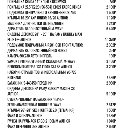
ПОКРЫШКА KENDA 14" Х 1,50 K193 KWEST
770Р.
ПОКРЫШКА 27.5"Х2.20 (56-584) K1027 KADRE. KENDA
2 100Р.
ПОДНОЖКА ЦЕНТРАЛЬНОГО КРЕПЛЕНИЯ OSTAND
1 500Р.
КРЫЛЬЯ 16-20" AXP JUNIOR 16/20 AUTHOR
1 120Р.
МАШИНКА ДЛЯ ЧИСТКИ ЦЕПИ BARBIERI
1 243Р.
ДЕРЖАТЕЛЬ ВЕЛО НАСТЕННЫЙ M-WAVE
6 420Р.
СИДЕНЬЕ ДЕТСКОЕ 28''- 29'' НА РАМУ BUBBLY MAXI
PLUS FF+ AUTHOR
10 370Р.
ПОДСУМОК ПОДРАМНЫЙ A-R281 GSB FRONT AUTHOR
2 302Р.
ДЕРЖАТЕЛЬ ВЕЛО НАСТЕННЫЙ H09 HORST
354Р.
КАМЕРА 60X230 АВТО НИППЕЛЬ
190Р.
ЗАМОК ПРОТИВОУГОННЫЙ СКЛАДНОЙ. M-WAVE
3 166Р.
ВЕЛОКОМПЬЮТЕР 8-13111045 CAT 5S AUTHOR
3 200Р.
НАБОР ИНСТРУМЕНТОВ УНИВЕРСАЛЬНЫЙ YC-728
BIKEHAND
7 496Р.
БАГАЖНИК 5-440458 ПЕРЕДНИЙ
2 950Р.
СИДЕНЬЕ ДЕТСКОЕ НА РАМУ BUBBLY MAXI FF X8
AUTHOR
5 190Р.
СУМКА-"ШТАНЫ" НА БАГАЖНИК ЧЕРНО-
ЗЕЛЕНАЯAMSTERDAM DOUBLE M-WAVE
2 812Р.
КРЫЛЬЯ 26"-28" SKS HIGHTREK 2.0 (ГЕРМАНИЯ)
1 590Р.
ФАРА И ФОНАРЬ AUTHOR
1 485Р.
РУЧКИ НА РУЛЬ AGR ERGO 2 130ММ AUTHOR
1 040Р.
ФАРА ПЕРЕДНЯЯ USB AUTHOR
2 650Р.