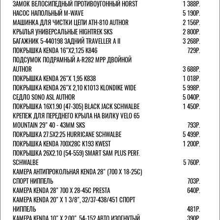
ЗАМОК ВЕЛОСИПЕДНЫЙ ПРОТИВОУГОННЫЙ HORST
1 388Р.
НАСОС НАПОЛЬНЫЙ M-WAVE
5 190Р.
МАШИНКА ДЛЯ ЧИСТКИ ЦЕПИ ATH-810 AUTHOR
2 156Р.
КРЫЛЬЯ УНИВЕРСАЛЬНЫЕ HIGHTREK SKS
2 800Р.
БАГАЖНИК 5-440198 ЗАДНИЙ TRAVELLER A II
3 268Р.
ПОКРЫШКА KENDA 16"Х2,125 K846
729Р.
ПОДСУМОК ПОДРАМНЫЙ A-R282 MPP ДВОЙНОЙ
AUTHOR
3 688Р.
ПОКРЫШКА KENDA 26"Х 1,95 K838
1 018Р.
ПОКРЫШКА KENDA 26"Х 2,10 K1013 KLONDIKE WIDE
5 998Р.
СЕДЛО SONO ASL AUTHOR
5 040Р.
ПОКРЫШКА 16X1.90 (47-305) BLACK JACK SCHWALBE
1 450Р.
КРЕПЕЖ ДЛЯ ПЕРЕДНЕГО КРЫЛА НА ВИЛКУ VELO 65
MOUNTAIN 29" 40 - 43ММ SKS
793Р.
ПОКРЫШКА 27.5X2.25 HURRICANE SCHWALBE
5 499Р.
ПОКРЫШКА KENDA 700Х28С K193 KWEST
1 200Р.
ПОКРЫШКА 26X2.10 (54-559) SMART SAM PLUS PERF.
SCHWALBE
5 760Р.
КАМЕРА АНТИПРОКОЛЬНАЯ KENDA 28" (700 Х 18-25C)
СПОРТ НИППЕЛЬ
703Р.
КАМЕРА KENDA 28" 700 Х 28-45С PRESTA
640Р.
КАМЕРА KENDA 20" Х 1 3/8", 32/37-438/451 СПОРТ
НИППЕЛЬ
481Р.
КАМЕРА KENDA 10" Х 2.00", 54-152 АВТО ИЗОГНУТЫЙ
390Р.