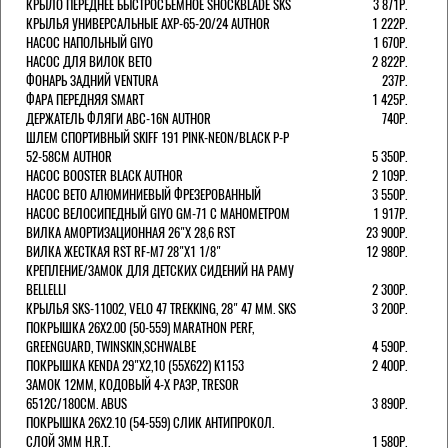
КРЫЛО ПЕРЕДНЕЕ БЫСТРОСЪЕМНОЕ SHOCKBLADE SKS
3 871Р.
КРЫЛЬЯ УНИВЕРСАЛЬНЫЕ AXP-65-20/24 AUTHOR
1 222Р.
НАСОС НАПОЛЬНЫЙ GIYO
1 670Р.
НАСОС ДЛЯ ВИЛОК ВЕТО
2 822Р.
ФОНАРЬ ЗАДНИЙ VENTURA
237Р.
ФАРА ПЕРЕДНЯЯ SMART
1 425Р.
ДЕРЖАТЕЛЬ ФЛЯГИ ABC-16N AUTHOR
740Р.
ШЛЕМ СПОРТИВНЫЙ SKIFF 191 PINK-NEON/BLACK Р-Р
52-58СМ AUTHOR
5 350Р.
НАСОС BOOSTER BLACK AUTHOR
2 109Р.
НАСОС BETO АЛЮМИНИЕВЫЙ ФРЕЗЕРОВАННЫЙ
3 550Р.
НАСОС ВЕЛОСИПЕДНЫЙ GIYO GM-71 С МАНОМЕТРОМ
1 917Р.
ВИЛКА АМОРТИЗАЦИОННАЯ 26"Х 28,6 RST
23 900Р.
ВИЛКА ЖЕСТКАЯ RST RF-M7 28"Х1 1/8"
12 980Р.
КРЕПЛЕНИЕ/ЗАМОК ДЛЯ ДЕТСКИХ СИДЕНИЙ НА РАМУ
BELLELLI
2 300Р.
КРЫЛЬЯ SKS-11002, VELO 47 TREKKING, 28" 47 ММ. SKS
3 200Р.
ПОКРЫШКА 26X2.00 (50-559) MARATHON PERF,
GREENGUARD, TWINSKIN,SCHWALBE
4 590Р.
ПОКРЫШКА KENDA 29"Х2,10 (55X622) K1153
2 400Р.
ЗАМОК 12ММ, КОДОВЫЙ 4-Х РАЗР, TRESOR
6512C/180СМ. ABUS
3 890Р.
ПОКРЫШКА 26X2.10 (54-559) СЛИК АНТИПРОКОЛ.
СЛОЙ 3ММ H.R.T.
1 580Р.