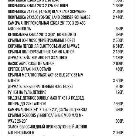
ПОКРЫШКА KENDA 26"Х 2,125 K50 60TPI
1 689Р.
ПОКРЫШКА 24X1.90 (47-507) BLACK JACK SCHWALBE
2 040Р.
ПОКРЫШКА 24X2.00 (50-507) LAND CRUISER SCHWALBE
2 440Р.
КАМЕРА АНТИПРОКОЛЬНАЯ KENDA 28" 700 Х 28-45C
АВТО НИППЕЛЬ
658Р.
ВЕЛОКАМЕРА KENDA 20" Х 3,00", 68-406 АВТО
696Р.
КРЫЛЬЯ 00-170280 УНИВЕРСАЛЬНЫЕ HORST
2 550Р.
КОРЗИНА ПЕРЕДНЯЯ БЫСТРОСЪЕМНАЯ M-WAVE
6 610Р.
КРЫЛЬЯ ПОЛНОРАЗМЕРНЫЕ AXP-60 AUTHOR
2 180Р.
ДЕРЖАТЕЛЬ ФЛЯГИ АВС FLY 33 AUTHOR
1 490Р.
НАСОС AAP CROSS LITE AUTHOR
2 007Р.
КРЕПЕЖ БАГАЖНИКА OSTAND
430Р.
КРЫЛЬЯ МЕТАЛЛОПЛАСТ. AXP-53 BLK 28"Х 53 ММ
AUTHOR
3 500Р.
ДЕРЖАТЕЛЬ ВЕЛО НАСТЕННЫЙ H025 HORST
804Р.
РУЧКИ НА РУЛЬ ДЕТСКИЕ
126Р.
СИДЕНЬЕ ДЕТСКОЕ BUBBLY MAXI FF X8 НА ПОДСЕД.
ШТЫРЬ, ДО 22КГ AUTHOR
7 990Р.
КАМЕРА AUTHOR 24" Х 1.50-2.20", (32/57-507) PRESTA
680Р.
КРЫЛЬЯ 5-386085 УНИВЕРСАЛЬНЫЕ MUD MAX M-
WAVE 26-29"
808Р.
ЗАМОК ВЕЛОСИПЕДНЫЙ ПРОТИВОУГОННЫЙ AUTHOR
AUL FLEXGUARD-6
2 050Р.