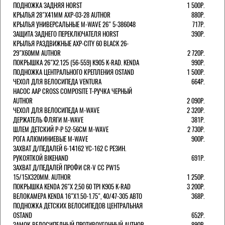
ПОДНОЖКА ЗАДНЯЯ HORST
1 500Р.
КРЫЛЬЯ 28"Х41ММ AXP-03-28 AUTHOR
880Р.
КРЫЛЬЯ УНИВЕРСАЛЬНЫЕ M-WAVE 26" 5-386048
717Р.
ЗАЩИТА ЗАДНЕГО ПЕРЕКЛЮЧАТЕЛЯ HORST
390Р.
КРЫЛЬЯ РАЗДВИЖНЫЕ AXP-CITY 60 BLACK 26-
29"Х60ММ AUTHOR
2 720Р.
ПОКРЫШКА 26"Х2.125 (56-559) K905 K-RAD. KENDA
990Р.
ПОДНОЖКА ЦЕНТРАЛЬНОГО КРЕПЛЕНИЯ OSTAND
1 500Р.
ЧЕХОЛ ДЛЯ ВЕЛОСИПЕДА VENTURA
664Р.
НАСОС AAP CROSS COMPOSITE Т-РУЧКА ЧЕРНЫЙ
AUTHOR
2 090Р.
ЧЕХОЛ ДЛЯ ВЕЛОСИПЕДА M-WAVE
2 320Р.
ДЕРЖАТЕЛЬ ФЛЯГИ M-WAVE
381Р.
ШЛЕМ ДЕТСКИЙ Р-Р 52-56СМ M-WAVE
2 730Р.
РОГА АЛЮМИНИЕВЫЕ M-WAVE
900Р.
ЗАХВАТ Д/ПЕДАЛЕЙ 6-14162 YC-162 С РЕЗИН.
РУКОЯТКОЙ BIKEHAND
691Р.
ЗАХВАТ Д/ПЕДАЛЕЙ ПРОФИ CR-V CC PW15
15/15X320ММ. AUTHOR
1 250Р.
ПОКРЫШКА KENDA 26"Х 2,50 60 TPI K905 K-RAD
3 200Р.
ВЕЛОКАМЕРА KENDA 16"Х1.50-1.75", 40/47-305 АВТО
368Р.
ПОДНОЖКА ДЕТСКИХ ВЕЛОСИПЕДОВ ЦЕНТРАЛЬНАЯ
OSTAND
652Р.
ЗАМОК ВЕЛОСИПЕДНЫЙ ПРОТИВОУГОННЫЙ AUTHOR
890Р.