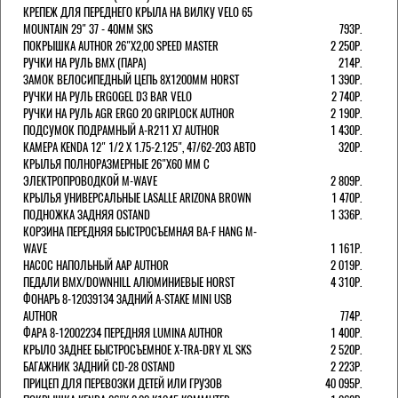
КРЕПЕЖ ДЛЯ ПЕРЕДНЕГО КРЫЛА НА ВИЛКУ VELO 65
MOUNTAIN 29" 37 - 40ММ SKS
793Р.
ПОКРЫШКА AUTHOR 26"Х2,00 SPEED MASTER
2 250Р.
РУЧКИ НА РУЛЬ BMX (ПАРА)
214Р.
ЗАМОК ВЕЛОCИПЕДНЫЙ ЦЕПЬ 8Х1200ММ HORST
1 390Р.
РУЧКИ НА РУЛЬ ERGOGEL D3 BAR VELO
2 740Р.
РУЧКИ НА РУЛЬ AGR ERGO 20 GRIPLOCK AUTHOR
2 190Р.
ПОДСУМОК ПОДРАМНЫЙ A-R211 X7 AUTHOR
1 430Р.
КАМЕРА KENDA 12" 1/2 Х 1.75-2.125", 47/62-203 АВТО
320Р.
КРЫЛЬЯ ПОЛНОРАЗМЕРНЫЕ 26"Х60 ММ С
ЭЛЕКТРОПРОВОДКОЙ M-WAVE
2 809Р.
КРЫЛЬЯ УНИВЕРСАЛЬНЫЕ LASALLE ARIZONA BROWN
1 470Р.
ПОДНОЖКА ЗАДНЯЯ OSTAND
1 336Р.
КОРЗИНА ПЕРЕДНЯЯ БЫСТРОСЪЕМНАЯ BA-F HANG M-
WAVE
1 161Р.
НАСОС НАПОЛЬНЫЙ AAP AUTHOR
2 019Р.
ПЕДАЛИ BMX/DOWNHILL АЛЮМИНИЕВЫЕ HORST
4 310Р.
ФОНАРЬ 8-12039134 ЗАДНИЙ A-STAKE MINI USB
AUTHOR
774Р.
ФАРА 8-12002234 ПЕРЕДНЯЯ LUMINA AUTHOR
1 400Р.
КРЫЛО ЗАДНЕЕ БЫСТРОСЪЕМНОЕ X-TRA-DRY XL SKS
2 520Р.
БАГАЖНИК ЗАДНИЙ CD-28 OSTAND
2 223Р.
ПРИЦЕП ДЛЯ ПЕРЕВОЗКИ ДЕТЕЙ ИЛИ ГРУЗОВ
40 095Р.