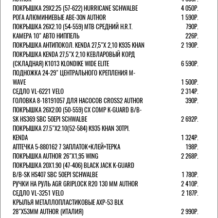
ПОКРЫШКА 29X2.25 (57-622) HURRICANE SCHWALBE
4 050Р.
РОГА АЛЮМИНИЕВЫЕ ABE-30N AUTHOR
1 590Р.
ПОКРЫШКА 26X2.10 (54-559) MTB СРЕДНИЙ H.R.T.
790Р.
КАМЕРА 10" АВТО НИППЕЛЬ
226Р.
ПОКРЫШКА АНТИПОКОЛ. KENDA 27,5"Х 2,10 K935 KHAN
2 190Р.
ПОКРЫШКА KENDA 27,5"Х 2,10 КЕВЛАРОВЫЙ КОРД
(СКЛАДНАЯ) K1013 KLONDIKE WIDE ELITE
6 590Р.
ПОДНОЖКА 24-29" ЦЕНТРАЛЬНОГО КРЕПЛЕНИЯ M-
WAVE
1 500Р.
СЕДЛО VL-6221 VELO
2 314Р.
ГОЛОВКА 8-18191057 ДЛЯ НАСОСОВ CROSS2 AUTHOR
390Р.
ПОКРЫШКА 26X2.00 (50-559) CX COMP K-GUARD B/B-
SK HS369 SBC 50EPI SCHWALBE
2 692Р.
ПОКРЫШКА 27.5"Х2.10(52-584) K935 KHAN 30TPI.
KENDA
1 324Р.
АПТЕЧКА 5-880162 7 ЗАПЛАТОК+КЛЕЙ+ТЕРКА
198Р.
ПОКРЫШКА AUTHOR 26"Х1,95 WING
2 268Р.
ПОКРЫШКА 20X1.90 (47-406) BLACK JACK K-GUARD
B/B-SK HS407 SBC 50EPI SCHWALBE
1 780Р.
РУЧКИ НА РУЛЬ AGR GRIPLOCK R20 130 ММ AUTHOR
2 410Р.
СЕДЛО VL-3251 VELO
2 187Р.
КРЫЛЬЯ МЕТАЛЛОПЛАСТИКОВЫЕ AXP-53 BLK
28"Х53ММ AUTHOR (ИТАЛИЯ)
2 990Р.