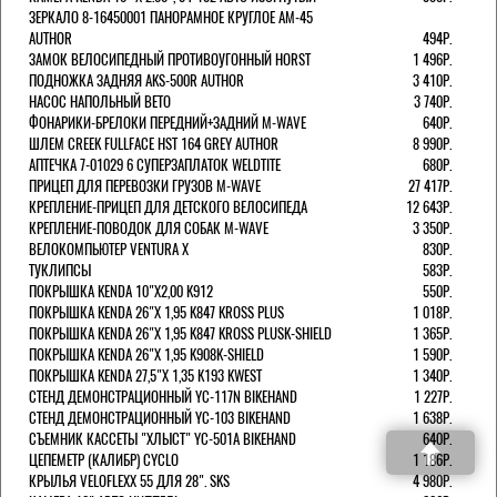
ЗЕРКАЛО 8-16450001 ПАНОРАМНОЕ КРУГЛОЕ AM-45
AUTHOR
494Р.
ЗАМОК ВЕЛОСИПЕДНЫЙ ПРОТИВОУГОННЫЙ HORST
1 496Р.
ПОДНОЖКА ЗАДНЯЯ AKS-500R AUTHOR
3 410Р.
НАСОС НАПОЛЬНЫЙ BETO
3 740Р.
ФОНАРИКИ-БРЕЛОКИ ПЕРЕДНИЙ+ЗАДНИЙ M-WAVE
640Р.
ШЛЕМ CREEK FULLFACE HST 164 GREY AUTHOR
8 990Р.
АПТЕЧКА 7-01029 6 СУПЕРЗАПЛАТОК WELDTITE
680Р.
ПРИЦЕП ДЛЯ ПЕРЕВОЗКИ ГРУЗОВ M-WAVE
27 417Р.
КРЕПЛЕНИЕ-ПРИЦЕП ДЛЯ ДЕТСКОГО ВЕЛОСИПЕДА
12 643Р.
КРЕПЛЕНИЕ-ПОВОДОК ДЛЯ СОБАК M-WAVE
3 350Р.
ВЕЛОКОМПЬЮТЕР VENTURA Х
830Р.
ТУКЛИПСЫ
583Р.
ПОКРЫШКА KENDA 10"Х2,00 K912
550Р.
ПОКРЫШКА KENDA 26"Х 1,95 K847 KROSS PLUS
1 018Р.
ПОКРЫШКА KENDA 26"Х 1,95 K847 KROSS PLUSK-SHIELD
1 365Р.
ПОКРЫШКА KENDA 26"Х 1,95 K908K-SHIELD
1 590Р.
ПОКРЫШКА KENDA 27,5"Х 1,35 K193 KWEST
1 340Р.
СТЕНД ДЕМОНСТРАЦИОННЫЙ YC-117N BIKEHAND
1 227Р.
СТЕНД ДЕМОНСТРАЦИОННЫЙ YC-103 BIKEHAND
1 638Р.
СЪЕМНИК КАССЕТЫ "ХЛЫСТ" YC-501A BIKEHAND
640Р.
ЦЕПЕМЕТР (КАЛИБР) CYCLO
1 186Р.
КРЫЛЬЯ VELOFLEXX 55 ДЛЯ 28". SKS
4 980Р.