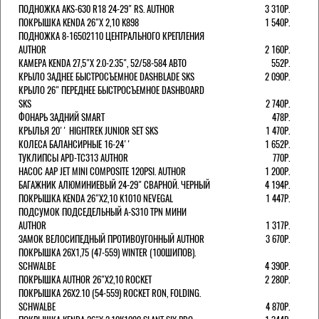
ПОДНОЖКА AKS-630 R18 24-29" RS. AUTHOR
3 310Р.
ПОКРЫШКА KENDA 26"Х 2,10 K898
1 540Р.
ПОДНОЖКА 8-16502110 ЦЕНТРАЛЬНОГО КРЕПЛЕНИЯ
AUTHOR
2 160Р.
КАМЕРА KENDA 27,5"Х 2.0-2.35", 52/58-584 АВТО
552Р.
КРЫЛО ЗАДНЕЕ БЫСТРОСЪЕМНОЕ DASHBLADE SKS
2 090Р.
КРЫЛО 26" ПЕРЕДНЕЕ БЫСТРОСЪЕМНОЕ DASHBOARD
SKS
2 740Р.
ФОНАРЬ ЗАДНИЙ SMART
478Р.
КРЫЛЬЯ 20'' HIGHTREK JUNIOR SET SKS
1 470Р.
КОЛЕСА БАЛАНСИРНЫЕ 16-24''
1 652Р.
ТУКЛИПСЫ APD-TC313 AUTHOR
770Р.
НАСОС AAP JET MINI COMPOSITE 120PSI. AUTHOR
1 200Р.
БАГАЖНИК АЛЮМИНИЕВЫЙ 24-29" СВАРНОЙ. ЧЕРНЫЙ
4 194Р.
ПОКРЫШКА KENDA 26"Х2,10 K1010 NEVEGAL
1 447Р.
ПОДСУМОК ПОДСЕДЕЛЬНЫЙ A-S310 TPN МИНИ
AUTHOR
1 317Р.
ЗАМОК ВЕЛОСИПЕДНЫЙ ПРОТИВОУГОННЫЙ AUTHOR
3 670Р.
ПОКРЫШКА 26X1,75 (47-559) WINTER (100ШИПОВ).
SCHWALBE
4 390Р.
ПОКРЫШКА AUTHOR 26"Х2,10 ROCKET
2 280Р.
ПОКРЫШКА 26X2.10 (54-559) ROCKET RON, FOLDING.
SCHWALBE
4 870Р.