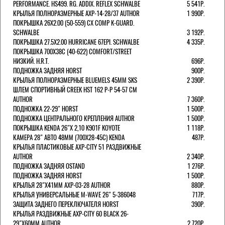
PERFORMANCE. HS499. RG. ADDIX. REFLEX SCHWALBE
5 541Р.
КРЫЛЬЯ ПОЛНОРАЗМЕРНЫЕ AXP-14-28/37 AUTHOR
1 990Р.
ПОКРЫШКА 26X2.00 (50-559) CX COMP K-GUARD.
SCHWALBE
3 192Р.
ПОКРЫШКА 27.5X2.00 HURRICANE 67EPI. SCHWALBE
4 335Р.
ПОКРЫШКА 700X38С (40-622) COMFORT/STREET
НИЗКИЙ. H.R.T.
696Р.
ПОДНОЖКА ЗАДНЯЯ HORST
900Р.
КРЫЛЬЯ ПОЛНОРАЗМЕРНЫЕ BLUEMELS 45MM SKS
2 390Р.
ШЛЕМ СПОРТИВНЫЙ CREEK HST 162 Р-Р 54-57 СМ
AUTHOR
7 360Р.
ПОДНОЖКА 22-29" HORST
1 500Р.
ПОДНОЖКА ЦЕНТРАЛЬНОГО КРЕПЛЕНИЯ AUTHOR
1 500Р.
ПОКРЫШКА KENDA 26"Х 2,10 K901F KOYOTE
1 118Р.
КАМЕРА 28" АВТО 48ММ (700Х28-45С) KENDA
487Р.
КРЫЛЬЯ ПЛАСТИКОВЫЕ AXP-CITY 51 РАЗДВИЖНЫЕ
AUTHOR
2 340Р.
ПОДНОЖКА ЗАДНЯЯ OSTAND
1 276Р.
ПОДНОЖКА ЗАДНЯЯ HORST
1 500Р.
КРЫЛЬЯ 28"Х41ММ AXP-03-28 AUTHOR
880Р.
КРЫЛЬЯ УНИВЕРСАЛЬНЫЕ M-WAVE 26" 5-386048
717Р.
ЗАЩИТА ЗАДНЕГО ПЕРЕКЛЮЧАТЕЛЯ HORST
390Р.
КРЫЛЬЯ РАЗДВИЖНЫЕ AXP-CITY 60 BLACK 26-
29"Х60ММ AUTHOR
2 720Р.