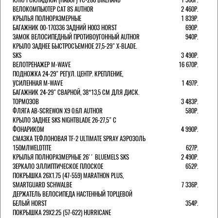
ВЕЛОКОМПЬЮТЕР CAT 8S AUTHOR
2 460Р.
КРЫЛЬЯ ПОЛНОРАЗМЕРНЫЕ
1 839Р.
БАГАЖНИК 00-170336 ЗАДНИЙ H003 HORST
690Р.
ЗАМОК ВЕЛОСИПЕДНЫЙ ПРОТИВОУГОННЫЙ AUTHOR
940Р.
КРЫЛО ЗАДНЕЕ БЫСТРОСЪЕМНОЕ 27,5-29" X-BLADE.
SKS
3 490Р.
ВЕЛОТРЕНАЖЕР M-WAVE
16 670Р.
ПОДНОЖКА 24-29" РЕГУЛ. ЦЕНТР. КРЕПЛЕНИЕ,
УСИЛЕННАЯ M-WAVE
1 497Р.
БАГАЖНИК 24-29" СВАРНОЙ, 38*13,5 СМ ДЛЯ ДИСК.
ТОРМОЗОВ
3 483Р.
ФЛЯГА AB-SCREWON X9 0.6Л AUTHOR
580Р.
КРЫЛО ЗАДНЕЕ SKS NIGHTBLADE 26-27,5" С
ФОНАРИКОМ
4 990Р.
СМАЗКА ТЕФЛОНОВАЯ TF-2 ULTIMATE SPRAY АЭРОЗОЛЬ
150МЛWELDTITE
627Р.
КРЫЛЬЯ ПОЛНОРАЗМЕРНЫЕ 26'' BLUEMELS SKS
2 490Р.
ЗЕРКАЛО ЭЛЛИПТИЧЕСКОЕ ПЛОСКОЕ
652Р.
ПОКРЫШКА 26X1.75 (47-559) MARATHON PLUS,
SMARTGUARD SCHWALBE
7 336Р.
ДЕРЖАТЕЛЬ ВЕЛОCИПЕДА НАСТЕННЫЙ ТОРЦЕВОЙ
БЕЛЫЙ HORST
354Р.
ПОКРЫШКА 29X2.25 (57-622) HURRICANE