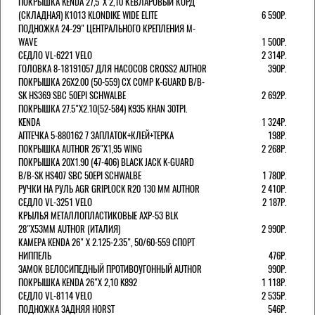
ПОКРЫШКА KENDA 27,5"Х 2,10 КЕВЛАРОВЫЙ КОРД
(СКЛАДНАЯ) K1013 KLONDIKE WIDE ELITE
6 590Р.
ПОДНОЖКА 24-29" ЦЕНТРАЛЬНОГО КРЕПЛЕНИЯ M-
WAVE
1 500Р.
СЕДЛО VL-6221 VELO
2 314Р.
ГОЛОВКА 8-18191057 ДЛЯ НАСОСОВ CROSS2 AUTHOR
390Р.
ПОКРЫШКА 26X2.00 (50-559) CX COMP K-GUARD B/B-
SK HS369 SBC 50EPI SCHWALBE
2 692Р.
ПОКРЫШКА 27.5"Х2.10(52-584) K935 KHAN 30TPI.
KENDA
1 324Р.
АПТЕЧКА 5-880162 7 ЗАПЛАТОК+КЛЕЙ+ТЕРКА
198Р.
ПОКРЫШКА AUTHOR 26"Х1,95 WING
2 268Р.
ПОКРЫШКА 20X1.90 (47-406) BLACK JACK K-GUARD
B/B-SK HS407 SBC 50EPI SCHWALBE
1 780Р.
РУЧКИ НА РУЛЬ AGR GRIPLOCK R20 130 ММ AUTHOR
2 410Р.
СЕДЛО VL-3251 VELO
2 187Р.
КРЫЛЬЯ МЕТАЛЛОПЛАСТИКОВЫЕ AXP-53 BLK
28"Х53ММ AUTHOR (ИТАЛИЯ)
2 990Р.
КАМЕРА KENDA 26" Х 2.125-2.35", 50/60-559 СПОРТ
НИППЕЛЬ
476Р.
ЗАМОК ВЕЛОСИПЕДНЫЙ ПРОТИВОУГОННЫЙ AUTHOR
990Р.
ПОКРЫШКА KENDA 26"Х 2,10 K892
1 118Р.
СЕДЛО VL-8114 VELO
2 535Р.
ПОДНОЖКА ЗАДНЯЯ HORST
546Р.