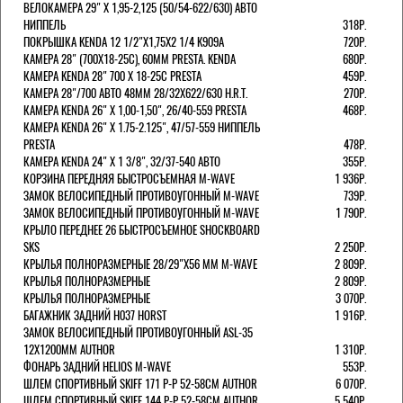
ВЕЛОКАМЕРА 29" X 1,95-2,125 (50/54-622/630) АВТО
НИППЕЛЬ
318Р.
ПОКРЫШКА KENDA 12 1/2"Х1,75X2 1/4 K909A
720Р.
КАМЕРА 28" (700Х18-25С), 60ММ PRESTA. KENDA
680Р.
КАМЕРА KENDA 28" 700 Х 18-25С PRESTA
459Р.
КАМЕРА 28"/700 АВТО 48ММ 28/32Х622/630 H.R.T.
270Р.
КАМЕРА KENDA 26" Х 1,00-1,50", 26/40-559 PRESTA
468Р.
КАМЕРА KENDA 26" Х 1.75-2.125", 47/57-559 НИППЕЛЬ
PRESTA
478Р.
КАМЕРА KENDA 24" Х 1 3/8", 32/37-540 АВТО
355Р.
КОРЗИНА ПЕРЕДНЯЯ БЫСТРОСЪЕМНАЯ M-WAVE
1 936Р.
ЗАМОК ВЕЛОСИПЕДНЫЙ ПРОТИВОУГОННЫЙ M-WAVE
739Р.
ЗАМОК ВЕЛОСИПЕДНЫЙ ПРОТИВОУГОННЫЙ M-WAVE
1 790Р.
КРЫЛО ПЕРЕДНЕЕ 26 БЫСТРОСЪЕМНОЕ SHOCKBOARD
SKS
2 250Р.
КРЫЛЬЯ ПОЛНОРАЗМЕРНЫЕ 28/29"Х56 ММ M-WAVE
2 809Р.
КРЫЛЬЯ ПОЛНОРАЗМЕРНЫЕ
2 809Р.
КРЫЛЬЯ ПОЛНОРАЗМЕРНЫЕ
3 070Р.
БАГАЖНИК ЗАДНИЙ H037 HORST
1 916Р.
ЗАМОК ВЕЛОСИПЕДНЫЙ ПРОТИВОУГОННЫЙ ASL-35
12Х1200ММ AUTHOR
1 310Р.
ФОНАРЬ ЗАДНИЙ HELIOS M-WAVE
553Р.
ШЛЕМ СПОРТИВНЫЙ SKIFF 171 Р-Р 52-58СМ AUTHOR
6 070Р.
ШЛЕМ СПОРТИВНЫЙ SKIFF 144 Р-Р 52-58СМ AUTHOR
5 540Р.