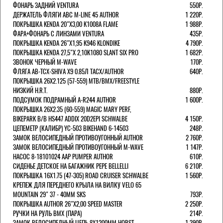
ФОНАРЬ ЗАДНИЙ VENTURA
550Р.
ДЕРЖАТЕЛЬ ФЛЯГИ АВС M-LINE 45 AUTHOR
1 220Р.
ПОКРЫШКА KENDA 20"Х3,00 K1008A FLAME
1 988Р.
ФАРА+ФОНАРЬ С ЛИНЗАМИ VENTURA
435Р.
ПОКРЫШКА KENDA 26"Х1,95 K946 KLONDIKE
4 790Р.
ПОКРЫШКА KENDA 27,5"Х 2,10K1080 SLANT SIX PRO
1 682Р.
ЗВОНОК ЧЕРНЫЙ M-WAVE
170Р.
ФЛЯГА AB-TCX-SHIVA X9 0.85Л TACX/AUTHOR
640Р.
ПОКРЫШКА 26X2.125 (57-559) MTB/BMX/FREESTYLE
НИЗКИЙ H.R.T.
880Р.
ПОДСУМОК ПОДРАМНЫЙ A-R244 AUTHOR
1 600Р.
ПОКРЫШКА 26X2.35 (60-559) MAGIC MARY PERF,
BIKEPARK B/B HS447 ADDIX 20D2EPI SCHWALBE
4 150Р.
ЦЕПЕМЕТР (КАЛИБР) YC-503 BIKEHAND 6-14503
248Р.
ЗАМОК ВЕЛОСИПЕДНЫЙ ПРОТИВОУГОННЫЙ AUTHOR
2 760Р.
ЗАМОК ВЕЛОСИПЕДНЫЙ ПРОТИВОУГОННЫЙ M-WAVE
1 147Р.
НАСОС 8-18101024 AAP PUMPER AUTHOR
610Р.
СИДЕНЬЕ ДЕТСКОЕ НА БАГАЖНИК PEPE BELLELLI
6 210Р.
ПОКРЫШКА 16X1.75 (47-305) ROAD CRUISER SCHWALBE
1 560Р.
КРЕПЕЖ ДЛЯ ПЕРЕДНЕГО КРЫЛА НА ВИЛКУ VELO 65
MOUNTAIN 29" 37 - 40ММ SKS
793Р.
ПОКРЫШКА AUTHOR 26"Х2,00 SPEED MASTER
2 250Р.
РУЧКИ НА РУЛЬ BMX (ПАРА)
214Р.
ЗАМОК ВЕЛОCИПЕДНЫЙ ЦЕПЬ 8Х1200ММ HORST
1 390Р.