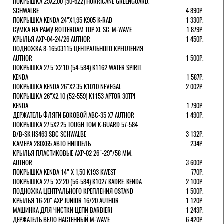
ПОКРЫШКА 29X2.00 (50-622) HURRICANE GREENGUARD.
SCHWALBE
4 890Р.
ПОКРЫШКА KENDA 24"Х1,95 K905 K-RAD
1 330Р.
СУМКА НА РАМУ ROTTERDAM TOP XL SC. M-WAVE
1 879Р.
КРЫЛЬЯ AXP-04-24/26 AUTHOR
1 450Р.
ПОДНОЖКА 8-16503115 ЦЕНТРАЛЬНОГО КРЕПЛЕНИЯ
AUTHOR
1 500Р.
ПОКРЫШКА 27.5"Х2.10 (54-584) K1162 WATER SPIRIT.
KENDA
1 587Р.
ПОКРЫШКА KENDA 26"Х2,35 K1010 NEVEGAL
2 002Р.
ПОКРЫШКА 26"Х2.10 (52-559) K1153 APTOR 30TPI
KENDA
1 790Р.
ДЕРЖАТЕЛЬ ФЛЯГИ БОКОВОЙ ABC-35 X7 AUTHOR
1 490Р.
ПОКРЫШКА 27.5X2.25 TOUGH TOM K-GUARD 57-584
B/B-SK HS463 SBC SCHWALBE
3 132Р.
КАМЕРА 280Х65 АВТО НИППЕЛЬ
234Р.
КРЫЛЬЯ ПЛАСТИКОВЫЕ AXP-02 26"-29"/58 ММ.
AUTHOR
3 600Р.
ПОКРЫШКА KENDA 14" Х 1,50 K193 KWEST
770Р.
ПОКРЫШКА 27.5"Х2.20 (56-584) K1027 KADRE. KENDA
2 100Р.
ПОДНОЖКА ЦЕНТРАЛЬНОГО КРЕПЛЕНИЯ OSTAND
1 500Р.
КРЫЛЬЯ 16-20" AXP JUNIOR 16/20 AUTHOR
1 120Р.
МАШИНКА ДЛЯ ЧИСТКИ ЦЕПИ BARBIERI
1 243Р.
ДЕРЖАТЕЛЬ ВЕЛО НАСТЕННЫЙ M-WAVE
6 420Р.