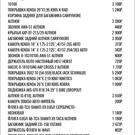
10100
3 108Р.
ПОКРЫШКА KENDA 26"Х1,95 K905 K-RAD
1 240Р.
КОРЗИНА ЗАДНЯЯ ДЛЯ БАГАЖНИКА CARRYMORE
AUTHOR
3 280Р.
ЗВОНОК AWA-51 AUTHOR
440Р.
КРЫЛЬЯ AXP-07-27,5/29 AUTHOR
2 900Р.
БАГАЖНИК ЗАДНИЙ AUTHOR CARRYMORE
3 950Р.
КАМЕРА KENDA 18" Х 1.75-2.125", 47/57-355 АВТО
373Р.
КАМЕРА KENDA 14" Х 1.75-2.125", 47/57-254/263 АВТО
342Р.
ЗВОНОК 8-16310105 AWA-51 AUTHOR
400Р.
ДЕРЖАТЕЛЬ ВЕЛО НАСТЕННЫЙ H017 HORST
729Р.
НАСОС 8-18101046 AAP CROSS 2 AUTHOR
1 770Р.
ПОКРЫШКА 26X2.10 (54-559) BLACK JACK SCHWALBE
5 290Р.
ПОКРЫШКА KENDA 24"Х 2,10 K887 KINETICS
1 063Р.
ПОКРЫШКА KENDA 26"Х 2,00 K885 KOBRA
1 096Р.
ПОДНОЖКА AKS-670 R18 24-29" E-BIKE (DROPOUT
AUTHOR IS-R18). AUTHOR
3 550Р.
КАМЕРА 200Х50 АВТО НИППЕЛЬ
200Р.
ФЛЯГА AB-TCX-SHANTI X9 0.85Л СЕРЕБРИСТО-
НЕОНОВАЯ
1 180Р.
ФЛЯГА 0.85Л AB-TCX-SHANTI X9 TACX/AUTHOR
1 180Р.
БАГАЖНИК ЗАДНИЙ CD-15B OSTAND
2 672Р.
ДЕРЖАТЕЛЬ ФЛЯГИ M-WAVE
402Р.