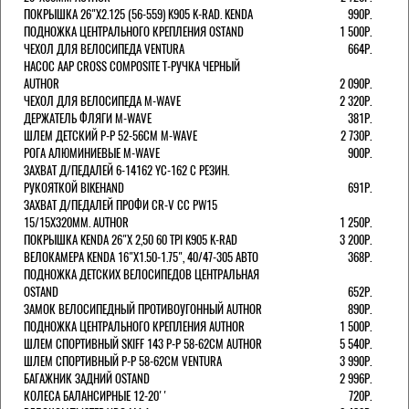
ПОКРЫШКА 26"Х2.125 (56-559) K905 K-RAD. KENDA
990Р.
ПОДНОЖКА ЦЕНТРАЛЬНОГО КРЕПЛЕНИЯ OSTAND
1 500Р.
ЧЕХОЛ ДЛЯ ВЕЛОСИПЕДА VENTURA
664Р.
НАСОС AAP CROSS COMPOSITE Т-РУЧКА ЧЕРНЫЙ
AUTHOR
2 090Р.
ЧЕХОЛ ДЛЯ ВЕЛОСИПЕДА M-WAVE
2 320Р.
ДЕРЖАТЕЛЬ ФЛЯГИ M-WAVE
381Р.
ШЛЕМ ДЕТСКИЙ Р-Р 52-56СМ M-WAVE
2 730Р.
РОГА АЛЮМИНИЕВЫЕ M-WAVE
900Р.
ЗАХВАТ Д/ПЕДАЛЕЙ 6-14162 YC-162 С РЕЗИН.
РУКОЯТКОЙ BIKEHAND
691Р.
ЗАХВАТ Д/ПЕДАЛЕЙ ПРОФИ CR-V CC PW15
15/15X320ММ. AUTHOR
1 250Р.
ПОКРЫШКА KENDA 26"Х 2,50 60 TPI K905 K-RAD
3 200Р.
ВЕЛОКАМЕРА KENDA 16"Х1.50-1.75", 40/47-305 АВТО
368Р.
ПОДНОЖКА ДЕТСКИХ ВЕЛОСИПЕДОВ ЦЕНТРАЛЬНАЯ
OSTAND
652Р.
ЗАМОК ВЕЛОСИПЕДНЫЙ ПРОТИВОУГОННЫЙ AUTHOR
890Р.
ПОДНОЖКА ЦЕНТРАЛЬНОГО КРЕПЛЕНИЯ AUTHOR
1 500Р.
ШЛЕМ СПОРТИВНЫЙ SKIFF 143 Р-Р 58-62СМ AUTHOR
5 540Р.
ШЛЕМ СПОРТИВНЫЙ Р-Р 58-62СМ VENTURA
3 990Р.
БАГАЖНИК ЗАДНИЙ OSTAND
2 996Р.
КОЛЕСА БАЛАНСИРНЫЕ 12-20''
720Р.