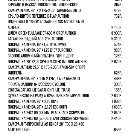
ЗЕРКАЛО 6-647332 ПЛОСКОЕ ЭЛЛИПТИЧЕСКОЕ
867Р.
КАМЕРА KENDA 26" Х 2.125-2.35", 50/60-559 АВТО
418Р.
КРЫЛО-ЩИТОК ПЕРЕДНЕЕ X-FLAP AUTHOR
732Р.
ПОДНОЖКА 8-16500140 ЗАДНЯЯ AKS-530 RS-24/29
AUTHOR
2 110Р.
ШЛЕМ CREEK FULLFACE 57-60СМ GREY AUTHOR
8 990Р.
БАГАЖНИК ЗАДНИЙ ACR-20N AUTHOR
5 310Р.
ПОКРЫШКА KENDA 16"Х1,50 K193 KWEST
574Р.
ПОКРЫШКА KENDA 26"Х1,75 K197 EUROTREK
986Р.
ЗВОНОК АЛЮМИНИЙ/ПЛАСТИК "ДИНГ-ДОН"
123Р.
ПОКРЫШКА 29"Х2,00 SPEED MASTER П/СЛИК AUTHOR
2 920Р.
КАМЕРА AUTHOR 27,5" Х 1.75-2.35", 47/60-584 СПОРТ
НИППЕЛЬ
626Р.
КАМЕРА KENDA 26" Х 1.75-2.125", 47/57-559 АВТО
468Р.
ФОНАРЬ ЗАДНИЙ 8-12039220 CYCLONE
390Р.
КОЛЕСА ЗАПАСНЫЕ БАЛАНСИРНЫЕ (ПАРА)
166Р.
CУМКА-ЧЕХОЛ НА РАМУ A-R255 TANK BAG MPP AUTHOR
2 630Р.
ПОКРЫШКА KENDA 26"Х 2,10 K848
1 098Р.
ПОКРЫШКА KENDA 26"Х 2,125 K50 60TPI
1 689Р.
ПОКРЫШКА 24X1.90 (47-507) BLACK JACK SCHWALBE
2 040Р.
ПОКРЫШКА 24X2.00 (50-507) LAND CRUISER SCHWALBE
2 440Р.
КАМЕРА АНТИПРОКОЛЬНАЯ KENDA 28" 700 Х 28-45C
АВТО НИППЕЛЬ
658Р.