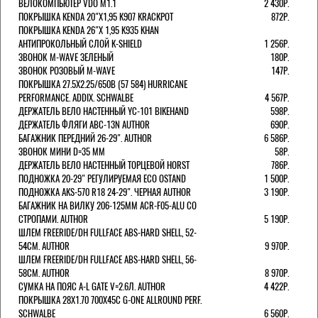
ВЕЛОКОМПЬЮТЕР VDO M1.1
2 430Р.
ПОКРЫШКА KENDA 20"Х1,95 K907 KRACKPOT
872Р.
ПОКРЫШКА KENDA 26"Х 1,95 K935 KHAN
АНТИПРОКОЛЬНЫЙ СЛОЙ K-SHIELD
1 256Р.
ЗВОНОК M-WAVE ЗЕЛЕНЫЙ
180Р.
ЗВОНОК РОЗОВЫЙ M-WAVE
147Р.
ПОКРЫШКА 27.5X2.25/650B (57 584) HURRICANE
PERFORMANCE. ADDIX. SCHWALBE
4 567Р.
ДЕРЖАТЕЛЬ ВЕЛО НАСТЕННЫЙ YC-101 BIKEHAND
598Р.
ДЕРЖАТЕЛЬ ФЛЯГИ ABC-13N AUTHOR
690Р.
БАГАЖНИК ПЕРЕДНИЙ 26-29". AUTHOR
6 586Р.
ЗВОНОК МИНИ D=35 ММ
58Р.
ДЕРЖАТЕЛЬ ВЕЛО НАСТЕННЫЙ ТОРЦЕВОЙ HORST
786Р.
ПОДНОЖКА 20-29" РЕГУЛИРУЕМАЯ ECO OSTAND
1 500Р.
ПОДНОЖКА AKS-570 R18 24-29". ЧЕРНАЯ AUTHOR
3 190Р.
БАГАЖНИК НА ВИЛКУ 206-125ММ ACR-F05-ALU СО
СТРОПАМИ. AUTHOR
5 190Р.
ШЛЕМ FREERIDE/DH FULLFACE ABS-HARD SHELL, 52-
54СМ. AUTHOR
9 970Р.
ШЛЕМ FREERIDE/DH FULLFACE ABS-HARD SHELL, 56-
58СМ. AUTHOR
8 970Р.
СУМКА НА ПОЯС A-L GATE V=2.6Л. AUTHOR
4 422Р.
ПОКРЫШКА 28X1.70 700X45C G-ONE ALLROUND PERF.
SCHWALBE
6 560Р.