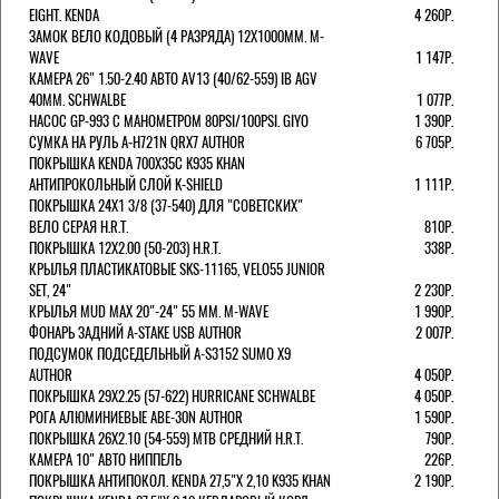
EIGHT. KENDA
4 260Р.
ЗАМОК ВЕЛО КОДОВЫЙ (4 РАЗРЯДА) 12Х1000ММ. M-
WAVE
1 147Р.
КАМЕРА 26" 1.50-2.40 АВТО AV13 (40/62-559) IB AGV
40MM. SCHWALBE
1 077Р.
НАСОС GP-993 С МАНОМЕТРОМ 80PSI/100PSI. GIYO
1 390Р.
СУМКА НА РУЛЬ A-H721N QRX7 AUTHOR
6 705Р.
ПОКРЫШКА KENDA 700Х35С K935 KHAN
АНТИПРОКОЛЬНЫЙ СЛОЙ K-SHIELD
1 111Р.
ПОКРЫШКА 24X1 3/8 (37-540) ДЛЯ "СОВЕТСКИХ"
ВЕЛО СЕРАЯ H.R.T.
810Р.
ПОКРЫШКА 12X2.00 (50-203) H.R.T.
338Р.
КРЫЛЬЯ ПЛАСТИКАТОВЫЕ SKS-11165, VELO55 JUNIOR
SET, 24"
2 230Р.
КРЫЛЬЯ MUD MAX 20"-24" 55 ММ. M-WAVE
1 990Р.
ФОНАРЬ ЗАДНИЙ A-STAKE USB AUTHOR
2 007Р.
ПОДСУМОК ПОДСЕДЕЛЬНЫЙ A-S3152 SUMO X9
AUTHOR
4 050Р.
ПОКРЫШКА 29X2.25 (57-622) HURRICANE SCHWALBE
4 050Р.
РОГА АЛЮМИНИЕВЫЕ ABE-30N AUTHOR
1 590Р.
ПОКРЫШКА 26X2.10 (54-559) MTB СРЕДНИЙ H.R.T.
790Р.
КАМЕРА 10" АВТО НИППЕЛЬ
226Р.
ПОКРЫШКА АНТИПОКОЛ. KENDA 27,5"Х 2,10 K935 KHAN
2 190Р.