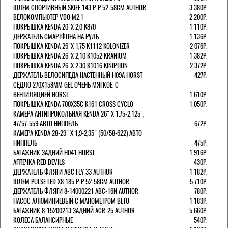
ШЛЕМ СПОРТИВНЫЙ SKIFF 143 Р-Р 52-58СМ AUTHOR
3 380Р.
ВЕЛОКОМПЬЮТЕР VDO M2.1
2 200Р.
ПОКРЫШКА KENDA 20"Х 2,0 K870
1 110Р.
ДЕРЖАТЕЛЬ СМАРТФОНА НА РУЛЬ
1 136Р.
ПОКРЫШКА KENDA 26"Х 1,75 K1112 KOLONIZER
2 076Р.
ПОКРЫШКА KENDA 26"Х 2,10 K1052 KRANIUM
1 382Р.
ПОКРЫШКА KENDA 26"Х 2,30 K1016 KINIPTION
2 372Р.
ДЕРЖАТЕЛЬ ВЕЛОСИПЕДА НАСТЕННЫЙ H09A HORST
427Р.
СЕДЛО 270Х158ММ GEL ОЧЕНЬ МЯГКОЕ. С
ВЕНТИЛЯЦИЕЙ HORST
1 610Р.
ПОКРЫШКА KENDA 700Х35С K161 CROSS CYCLO
1 050Р.
КАМЕРА АНТИПРОКОЛЬНАЯ KENDA 26" Х 1.75-2.125",
47/57-559 АВТО НИППЕЛЬ
672Р.
КАМЕРА KENDA 28-29" Х 1,9-2,35" (50/58-622) АВТО
НИППЕЛЬ
475Р.
БАГАЖНИК ЗАДНИЙ H041 HORST
1 916Р.
АПТЕЧКА RED DEVILS
430Р.
ДЕРЖАТЕЛЬ ФЛЯГИ АВС FLY 33 AUTHOR
1 182Р.
ШЛЕМ PULSE LED X8 185 Р-Р 52-58СМ AUTHOR
5 710Р.
ДЕРЖАТЕЛЬ ФЛЯГИ 8-14000221 ABC-16N AUTHOR
780Р.
НАСОС АЛЮМИНИЕВЫЙ С МАНОМЕТРОМ BETO
1 183Р.
БАГАЖНИК 8-15200213 ЗАДНИЙ ACR-25 AUTHOR
5 660Р.
КОЛЕСА БАЛАНСИРНЫЕ
540Р.