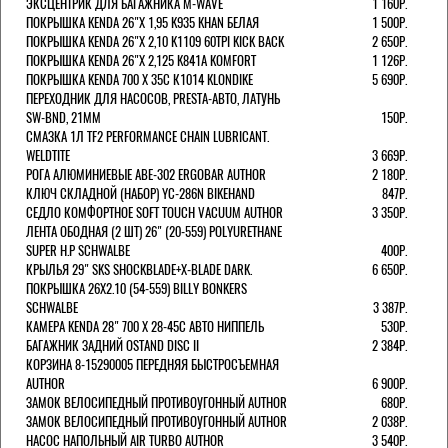
ЭКСЦЕНТРИК ДЛЯ БАГАЖНИКА M-WAVE
1 160Р.
ПОКРЫШКА KENDA 26"Х 1,95 K935 KHAN БЕЛАЯ
1 500Р.
ПОКРЫШКА KENDA 26"Х 2,10 K1109 60TPI KICK BACK
2 650Р.
ПОКРЫШКА KENDA 26"Х 2,125 K841A KOMFORT
1 126Р.
ПОКРЫШКА KENDA 700 Х 35С К1014 KLONDIKE
5 690Р.
ПЕРЕХОДНИК ДЛЯ НАСОСОВ, PRESTA-АВТО, ЛАТУНЬ
SW-BND, 21ММ
150Р.
СМАЗКА 1Л TF2 PERFORMANCE CHAIN LUBRICANT.
WELDTITE
3 669Р.
РОГА АЛЮМИНИЕВЫЕ ABE-302 ERGOBAR AUTHOR
2 180Р.
КЛЮЧ СКЛАДНОЙ (НАБОР) YC-286N BIKEHAND
847Р.
СЕДЛО КОМФОРТНОЕ SOFT TOUCH VACUUM AUTHOR
3 350Р.
ЛЕНТА ОБОДНАЯ (2 ШТ) 26" (20-559) POLYURETHANE
SUPER H.P SCHWALBE
400Р.
КРЫЛЬЯ 29" SKS SHOCKBLADE+X-BLADE DARK.
6 650Р.
ПОКРЫШКА 26X2.10 (54-559) BILLY BONKERS
SCHWALBE
3 387Р.
КАМЕРА KENDA 28" 700 Х 28-45С АВТО НИППЕЛЬ
530Р.
БАГАЖНИК ЗАДНИЙ OSTAND DISC II
2 384Р.
КОРЗИНА 8-15290005 ПЕРЕДНЯЯ БЫСТРОСЪЕМНАЯ
AUTHOR
6 900Р.
ЗАМОК ВЕЛОСИПЕДНЫЙ ПРОТИВОУГОННЫЙ AUTHOR
680Р.
ЗАМОК ВЕЛОСИПЕДНЫЙ ПРОТИВОУГОННЫЙ AUTHOR
2 038Р.
НАСОС НАПОЛЬНЫЙ AIR TURBO AUTHOR
3 540Р.