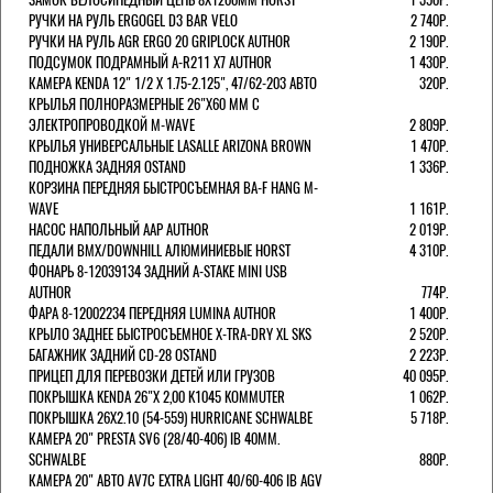
РУЧКИ НА РУЛЬ ERGOGEL D3 BAR VELO
2 740Р.
РУЧКИ НА РУЛЬ AGR ERGO 20 GRIPLOCK AUTHOR
2 190Р.
ПОДСУМОК ПОДРАМНЫЙ A-R211 X7 AUTHOR
1 430Р.
КАМЕРА KENDA 12" 1/2 Х 1.75-2.125", 47/62-203 АВТО
320Р.
КРЫЛЬЯ ПОЛНОРАЗМЕРНЫЕ 26"Х60 ММ С
ЭЛЕКТРОПРОВОДКОЙ M-WAVE
2 809Р.
КРЫЛЬЯ УНИВЕРСАЛЬНЫЕ LASALLE ARIZONA BROWN
1 470Р.
ПОДНОЖКА ЗАДНЯЯ OSTAND
1 336Р.
КОРЗИНА ПЕРЕДНЯЯ БЫСТРОСЪЕМНАЯ BA-F HANG M-
WAVE
1 161Р.
НАСОС НАПОЛЬНЫЙ AAP AUTHOR
2 019Р.
ПЕДАЛИ BMX/DOWNHILL АЛЮМИНИЕВЫЕ HORST
4 310Р.
ФОНАРЬ 8-12039134 ЗАДНИЙ A-STAKE MINI USB
AUTHOR
774Р.
ФАРА 8-12002234 ПЕРЕДНЯЯ LUMINA AUTHOR
1 400Р.
КРЫЛО ЗАДНЕЕ БЫСТРОСЪЕМНОЕ X-TRA-DRY XL SKS
2 520Р.
БАГАЖНИК ЗАДНИЙ CD-28 OSTAND
2 223Р.
ПРИЦЕП ДЛЯ ПЕРЕВОЗКИ ДЕТЕЙ ИЛИ ГРУЗОВ
40 095Р.
ПОКРЫШКА KENDA 26"Х 2,00 K1045 KOMMUTER
1 062Р.
ПОКРЫШКА 26X2.10 (54-559) HURRICANE SCHWALBE
5 718Р.
КАМЕРА 20" PRESTA SV6 (28/40-406) IB 40MM.
SCHWALBE
880Р.
КАМЕРА 20" АВТО AV7C EXTRA LIGHT 40/60-406 IB AGV