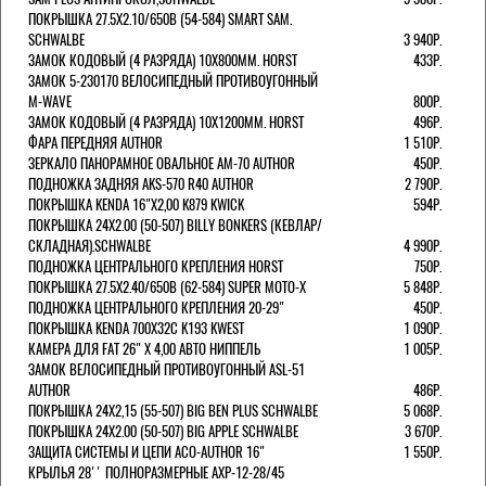
ПОКРЫШКА 27.5X2.10/650B (54-584) SMART SAM.
SCHWALBE
3 940Р.
ЗАМОК КОДОВЫЙ (4 РАЗРЯДА) 10Х800ММ. HORST
433Р.
ЗАМОК 5-230170 ВЕЛОСИПЕДНЫЙ ПРОТИВОУГОННЫЙ
M-WAVE
800Р.
ЗАМОК КОДОВЫЙ (4 РАЗРЯДА) 10Х1200ММ. HORST
496Р.
ФАРА ПЕРЕДНЯЯ AUTHOR
1 510Р.
ЗЕРКАЛО ПАНОРАМНОЕ ОВАЛЬНОЕ AM-70 AUTHOR
450Р.
ПОДНОЖКА ЗАДНЯЯ AKS-570 R40 AUTHOR
2 790Р.
ПОКРЫШКА KENDA 16"Х2,00 K879 KWICK
594Р.
ПОКРЫШКА 24X2.00 (50-507) BILLY BONKERS (КЕВЛАР/
СКЛАДНАЯ).SCHWALBE
4 990Р.
ПОДНОЖКА ЦЕНТРАЛЬНОГО КРЕПЛЕНИЯ HORST
750Р.
ПОКРЫШКА 27.5X2.40/650B (62-584) SUPER MOTO-X
5 848Р.
ПОДНОЖКА ЦЕНТРАЛЬНОГО КРЕПЛЕНИЯ 20-29"
450Р.
ПОКРЫШКА KENDA 700Х32С K193 KWEST
1 090Р.
КАМЕРА ДЛЯ FAT 26" X 4,00 АВТО НИППЕЛЬ
1 005Р.
ЗАМОК ВЕЛОСИПЕДНЫЙ ПРОТИВОУГОННЫЙ ASL-51
AUTHOR
486Р.
ПОКРЫШКА 24X2,15 (55-507) BIG BEN PLUS SCHWALBE
5 068Р.
ПОКРЫШКА 24X2.00 (50-507) BIG APPLE SCHWALBE
3 670Р.
ЗАЩИТА СИСТЕМЫ И ЦЕПИ ACO-AUTHOR 16"
1 550Р.
КРЫЛЬЯ 28'' ПОЛНОРАЗМЕРНЫЕ AXP-12-28/45