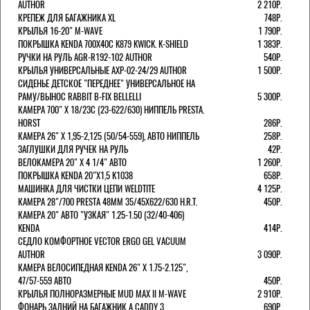
AUTHOR
2 210Р.
КРЕПЕЖ ДЛЯ БАГАЖНИКА XL
748Р.
КРЫЛЬЯ 16-20" M-WAVE
1 790Р.
ПОКРЫШКА KENDA 700Х40С K879 KWICK. K-SHIELD
1 383Р.
РУЧКИ НА РУЛЬ AGR-R192-102 AUTHOR
540Р.
КРЫЛЬЯ УНИВЕРСАЛЬНЫЕ AXP-02-24/29 AUTHOR
1 500Р.
СИДЕНЬЕ ДЕТСКОЕ "ПЕРЕДНЕЕ" УНИВЕРСАЛЬНОЕ НА
РАМУ/ВЫНОС RABBIT B-FIX BELLELLI
5 300Р.
КАМЕРА 700" Х 18/23C (23-622/630) НИППЕЛЬ PRESTA.
HORST
286Р.
КАМЕРА 26" X 1,95-2,125 (50/54-559), АВТО НИППЕЛЬ
258Р.
ЗАГЛУШКИ ДЛЯ РУЧЕК НА РУЛЬ
42Р.
ВЕЛОКАМЕРА 20" Х 4 1/4" АВТО
1 260Р.
ПОКРЫШКА KENDA 20"Х1,5 K1038
658Р.
МАШИНКА ДЛЯ ЧИСТКИ ЦЕПИ WELDTITE
4 125Р.
КАМЕРА 28"/700 PRESTA 48ММ 35/45Х622/630 H.R.T.
450Р.
КАМЕРА 20" АВТО "УЗКАЯ" 1.25-1.50 (32/40-406)
KENDA
414Р.
СЕДЛО КОМФОРТНОЕ VECTOR ERGO GEL VACUUM
AUTHOR
3 090Р.
КАМЕРА ВЕЛОСИПЕДНАЯ KENDA 26" Х 1.75-2.125",
47/57-559 АВТО
450Р.
КРЫЛЬЯ ПОЛНОРАЗМЕРНЫЕ MUD MAX II M-WAVE
2 910Р.
ФОНАРЬ ЗАДНИЙ НА БАГАЖНИК A CADDY 3
690Р.