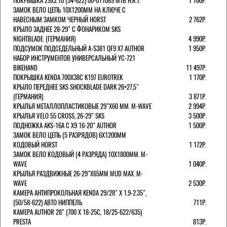
ПОКРЫШКА 29X2.10 (54-622) 00-011089 MTB H.R.T.
1 160Р.
ЗАМОК ВЕЛО ЦЕПЬ 10Х1200ММ НА КЛЮЧЕ С
НАВЕСНЫМ ЗАМКОМ ЧЕРНЫЙ HORST
2 762Р.
КРЫЛО ЗАДНЕЕ 28-29" С ФОНАРИКОМ SKS
NIGHTBLADE. (ГЕРМАНИЯ)
4 990Р.
ПОДСУМОК ПОДСЕДЕЛЬНЫЙ A-S381 QF9 X7 AUTHOR
1 950Р.
НАБОР ИНСТРУМЕНТОВ УНИВЕРСАЛЬНЫЙ YC-721
BIKEHAND
11 497Р.
ПОКРЫШКА KENDA 700Х38С K197 EUROTREK
1 170Р.
КРЫЛО ПЕРЕДНЕЕ SKS SHOCKBLADE DARK 26+27,5"
(ГЕРМАНИЯ)
3 871Р.
КРЫЛЬЯ МЕТАЛЛОПЛАСТИКОВЫЕ 29"Х60 ММ. M-WAVE
2 994Р.
КРЫЛЬЯ VELO 55 CROSS, 26-29" SKS
3 500Р.
ПОДНОЖКА AKS-16A C X9 16-20" AUTHOR
1 500Р.
ЗАМОК ВЕЛО ЦЕПЬ (5 РАЗРЯДОВ) 6Х1200ММ
КОДОВЫЙ HORST
1 172Р.
ЗАМОК ВЕЛО КОДОВЫЙ (4 РАЗРЯДА) 10Х1800ММ. M-
WAVE
1 040Р.
КРЫЛЬЯ РАЗДВИЖНЫЕ 26-29"Х65ММ MUD MAX. M-
WAVE
2 530Р.
КАМЕРА АНТИПРОКОЛЬНАЯ KENDA 29/28" Х 1.9-2.35",
(50/58-622) АВТО НИППЕЛЬ
711Р.
КАМЕРА AUTHOR 28" (700 Х 18-25С, 18/25-622/635)
PRESTA
813Р.