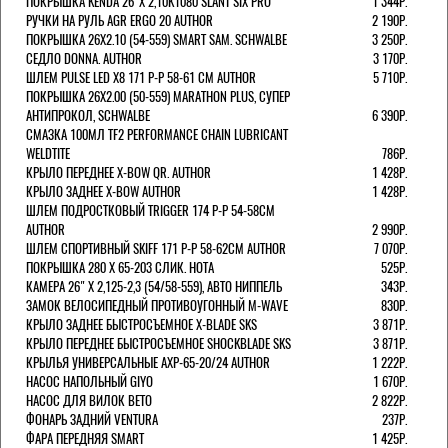
ПОКРЫШКА KENDA 26"Х 2,10K1080 SLANT SIX PRO
1 344Р.
РУЧКИ НА РУЛЬ AGR ERGO 20 AUTHOR
2 190Р.
ПОКРЫШКА 26X2.10 (54-559) SMART SAM. SCHWALBE
3 250Р.
СЕДЛО DONNA. AUTHOR
3 170Р.
ШЛЕМ PULSE LED X8 171 Р-Р 58-61 СМ AUTHOR
5 710Р.
ПОКРЫШКА 26X2.00 (50-559) MARATHON PLUS, СУПЕР
АНТИПРОКОЛ, SCHWALBE
6 390Р.
СМАЗКА 100МЛ TF2 PERFORMANCE CHAIN LUBRICANT
WELDTITE
786Р.
КРЫЛО ПЕРЕДНЕЕ X-BOW QR. AUTHOR
1 428Р.
КРЫЛО ЗАДНЕЕ X-BOW AUTHOR
1 428Р.
ШЛЕМ ПОДРОСТКОВЫЙ TRIGGER 174 Р-Р 54-58СМ
AUTHOR
2 990Р.
ШЛЕМ СПОРТИВНЫЙ SKIFF 171 Р-Р 58-62СМ AUTHOR
7 070Р.
ПОКРЫШКА 280 X 65-203 СЛИК. HOTA
525Р.
КАМЕРА 26" X 2,125-2,3 (54/58-559), АВТО НИППЕЛЬ
343Р.
ЗАМОК ВЕЛОСИПЕДНЫЙ ПРОТИВОУГОННЫЙ M-WAVE
830Р.
КРЫЛО ЗАДНЕЕ БЫСТРОСЪЕМНОЕ X-BLADE SKS
3 871Р.
КРЫЛО ПЕРЕДНЕЕ БЫСТРОСЪЕМНОЕ SHOCKBLADE SKS
3 871Р.
КРЫЛЬЯ УНИВЕРСАЛЬНЫЕ AXP-65-20/24 AUTHOR
1 222Р.
НАСОС НАПОЛЬНЫЙ GIYO
1 670Р.
НАСОС ДЛЯ ВИЛОК ВЕТО
2 822Р.
ФОНАРЬ ЗАДНИЙ VENTURA
237Р.
ФАРА ПЕРЕДНЯЯ SMART
1 425Р.