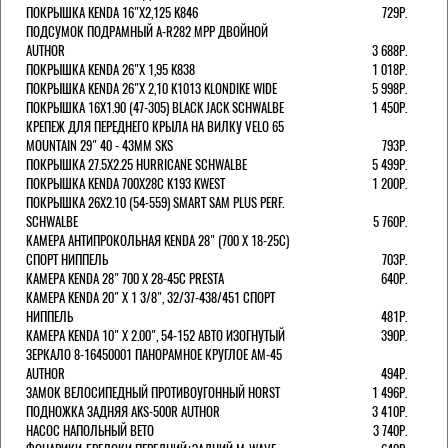
ПОКРЫШКА KENDA 16"Х2,125 K846
729Р.
ПОДСУМОК ПОДРАМНЫЙ A-R282 MPP ДВОЙНОЙ
AUTHOR
3 688Р.
ПОКРЫШКА KENDA 26"Х 1,95 K838
1 018Р.
ПОКРЫШКА KENDA 26"Х 2,10 K1013 KLONDIKE WIDE
5 998Р.
ПОКРЫШКА 16X1.90 (47-305) BLACK JACK SCHWALBE
1 450Р.
КРЕПЕЖ ДЛЯ ПЕРЕДНЕГО КРЫЛА НА ВИЛКУ VELO 65
MOUNTAIN 29" 40 - 43ММ SKS
793Р.
ПОКРЫШКА 27.5X2.25 HURRICANE SCHWALBE
5 499Р.
ПОКРЫШКА KENDA 700Х28С K193 KWEST
1 200Р.
ПОКРЫШКА 26X2.10 (54-559) SMART SAM PLUS PERF.
SCHWALBE
5 760Р.
КАМЕРА АНТИПРОКОЛЬНАЯ KENDA 28" (700 Х 18-25C)
СПОРТ НИППЕЛЬ
703Р.
КАМЕРА KENDA 28" 700 Х 28-45С PRESTA
640Р.
КАМЕРА KENDA 20" Х 1 3/8", 32/37-438/451 СПОРТ
НИППЕЛЬ
481Р.
КАМЕРА KENDA 10" Х 2.00", 54-152 АВТО ИЗОГНУТЫЙ
390Р.
ЗЕРКАЛО 8-16450001 ПАНОРАМНОЕ КРУГЛОЕ AM-45
AUTHOR
494Р.
ЗАМОК ВЕЛОСИПЕДНЫЙ ПРОТИВОУГОННЫЙ HORST
1 496Р.
ПОДНОЖКА ЗАДНЯЯ AKS-500R AUTHOR
3 410Р.
НАСОС НАПОЛЬНЫЙ BETO
3 740Р.