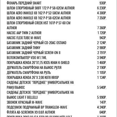
ФОНАРЬ ПЕРЕДНИЙ SMART
930Р.
ШЛЕМ СПОРТИВНЫЙ SKIFF 172 Р-Р 58-62СМ AUTHOR
6 230Р.
ШЛЕМ AERO INMOLD X8 162 Р-Р 52-58СМ AUTHOR
4 300Р.
ШЛЕМ AERO INMOLD X8 162 Р-Р 58-62СМ AUTHOR
7 350Р.
ШЛЕМ СПОРТИВНЫЙ CREEK HST 161Р-Р 57-60 СМ
AUTHOR
7 360Р.
НАСОС AAP TWIN 2 AUTHOR
1 720Р.
НАСОС FLEXI TUBE M-WAVE
943Р.
БАГАЖНИК ЗАДНИЙ ЧЕРНЫЙ СD-20AC OSTAND
2 124Р.
БАГАЖНИК ЗАДНИЙ THINY
2 980Р.
БАГАЖНИК ЗАДНИЙ ЧЕРНЫЙ SCREW-ON II
2 791Р.
ВЕЛОКОМПЬЮТЕР VDO M1.1WL
3 940Р.
ПОКРЫШКА KENDA 20"Х1,75 K935 KHAN K-SHIELD
1 460Р.
ДЕРЖАТЕЛЬ СМАРТФОНА НА ВЫНОС РУЛЯ
2 190Р.
ДЕРЖАТЕЛЬ СМАРТФОНА НА РУЛЬ
1 105Р.
ПОКРЫШКА KENDA 26"Х 2,00 K878 KRISP
1 134Р.
СИДЕНЬЕ ДЕТСКОЕ "ПЕРЕДНЕЕ" УНИВЕРСАЛЬНОЕ НА
РАМУ/ВЫНОС
5 540Р.
СИДЕНЬЕ ДЕТСКОЕ "ПЕРЕДНЕЕ" УНИВЕРСАЛЬНОЕ НА
ВЫНОС LIGHT F BELLELLI
5 990Р.
ЗВОНОК КРАСНЫЙ M-WAVE
147Р.
ПОДСУМОК ПОДРАМНЫЙ BP TRIANGLEM-WAVE
4 240Р.
ФЛЯГА AB-SCREWON X9 0.8Л AUTHOR
640Р.