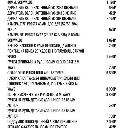
40MM. SCHWALBE
1 170Р.
ДЕРЖАТЕЛЬ ВЕЛО НАСТЕННЫЙ YC-23SA BIKEHAND
685Р.
ДЕРЖАТЕЛЬ ВЕЛО НАСТЕННЫЙ YC-28H BIKEHAND
472Р.
ДЕРЖАТЕЛЬ ВЕЛО НАСТЕННЫЙ YC-30F BIKEHAND
2 157Р.
КАМЕРА 27,5" PRESTA 48ММ 2,00-2,35 (52/58-584)
KENDA
673Р.
КАМЕРА 28" PRESTA SV17 (28/47-622/635) IB 50MM.
SCHWALBE
1 074Р.
КРЕПЕЖ НАСОСОВ К РАМЕ ВЕЛОСИПЕДА AUTHOR
230Р.
ПОКРЫШКА KENDA 29"Х2,00 K1113 TURNBULL CANYON
SPORT
1 520Р.
РУЧКИ (ГРИПСЫ) НА РУЛЬ 130ММ CLOUD BASE 2 M-
WAVE
260Р.
СЕДЛО VELO PLUSH TOUR AIR LASTOMER II
6 690Р.
НАБОР КЛЮЧ TW-2/24 ДИНАМОМЕТРИЧЕСКИЙ ДЛЯ
ГОЛОВОК 1/4", 3/4/5/6/8ММ, T10, T25 В КЕЙСЕ M-
WAVE
8 990Р.
ШЛЕМ ВМХ/FREESTYLE Р-Р 58-61СМ M-WAVE
3 890Р.
РУЧКИ НА РУЛЬ ДЕТСКИЕ AGR JUNIOR R5 85 ММ
AUTHOR
522Р.
РУЧКИ НА РУЛЬ ДЕТСКИЕ AGR JUNIOR R5 85 ММ
AUTHOR
700Р.
ПОДСУМОК ПОДСЕДЕЛЬНЫЙ A-S351 QF9 AUTHOR
2 030Р.
ЗЕРКАЛО 6-647335 ПАНОРАМНОЕ КРУГЛОЕ
427Р.