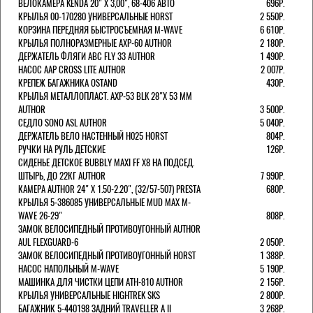
ВЕЛОКАМЕРА KENDA 20" Х 3,00", 68-406 АВТО
696Р.
КРЫЛЬЯ 00-170280 УНИВЕРСАЛЬНЫЕ HORST
2 550Р.
КОРЗИНА ПЕРЕДНЯЯ БЫСТРОСЪЕМНАЯ M-WAVE
6 610Р.
КРЫЛЬЯ ПОЛНОРАЗМЕРНЫЕ AXP-60 AUTHOR
2 180Р.
ДЕРЖАТЕЛЬ ФЛЯГИ АВС FLY 33 AUTHOR
1 490Р.
НАСОС AAP CROSS LITE AUTHOR
2 007Р.
КРЕПЕЖ БАГАЖНИКА OSTAND
430Р.
КРЫЛЬЯ МЕТАЛЛОПЛАСТ. AXP-53 BLK 28"Х 53 ММ
AUTHOR
3 500Р.
СЕДЛО SONO ASL AUTHOR
5 040Р.
ДЕРЖАТЕЛЬ ВЕЛО НАСТЕННЫЙ H025 HORST
804Р.
РУЧКИ НА РУЛЬ ДЕТСКИЕ
126Р.
СИДЕНЬЕ ДЕТСКОЕ BUBBLY MAXI FF X8 НА ПОДСЕД.
ШТЫРЬ, ДО 22КГ AUTHOR
7 990Р.
КАМЕРА AUTHOR 24" Х 1.50-2.20", (32/57-507) PRESTA
680Р.
КРЫЛЬЯ 5-386085 УНИВЕРСАЛЬНЫЕ MUD MAX M-
WAVE 26-29"
808Р.
ЗАМОК ВЕЛОСИПЕДНЫЙ ПРОТИВОУГОННЫЙ AUTHOR
AUL FLEXGUARD-6
2 050Р.
ЗАМОК ВЕЛОСИПЕДНЫЙ ПРОТИВОУГОННЫЙ HORST
1 388Р.
НАСОС НАПОЛЬНЫЙ M-WAVE
5 190Р.
МАШИНКА ДЛЯ ЧИСТКИ ЦЕПИ ATH-810 AUTHOR
2 156Р.
КРЫЛЬЯ УНИВЕРСАЛЬНЫЕ HIGHTREK SKS
2 800Р.
БАГАЖНИК 5-440198 ЗАДНИЙ TRAVELLER A II
3 268Р.