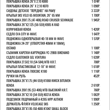
ПОКРЫШКА KENDA 26"Х 2,10 K880
1 074Р.
ПОКРЫШКА KENDA 26" Х 2,10 K870
1 098Р.
СИДЕНЬЕ ДЕТСКОЕ "ПЕРЕДНЕЕ" НА РАМУ
3 333Р.
КРЫЛЬЯ SKS VELO 65 MOUNTAIN, 26" 65 ММ
1 700Р.
ПОКРЫШКА 20X1.75 (47-406) ROAD CRUISER SCHWALBE
1 945Р.
ПОКРЫШКА 26"Х2.125 (56-559) K905 K-RAD
КОРИЧНЕВАЯ KENDA
1 420Р.
СЕДЛО EVA CITY M-WAVE
1 647Р.
ПОДНОЖКА ОДНОПЕРЬЕВАЯ 40-18 ММ M-WAVE
1 570Р.
ПОДНОЖКА 24-29" (ОТВЕРСТИЯ 40ММ И 18ММ),
OSTAND
1 108Р.
СЪЕМНИК КАРЕТКИ-КАРТРИДЖА YC-29BB BIKEHAND
1 148Р.
СЕДЛО ELASTOMER GEL VENTURA
1 639Р.
ПОКРЫШКА 27.5X2.10 (54-584) MTB H.R.T.
708Р.
КРЫЛЬЯ ПЛАСТИКОВЫЕ 12-18" M-WAVE
1 618Р.
ПОКРЫШКА KENDA 700Х38С K180
1 116Р.
РУЧКИ НА РУЛЬ
452Р.
ПОКРЫШКА 26"Х1.75 (44-559) K1068 KWICK BITUMEN
KENDA
2 610Р.
ПОКРЫШКА 20X1.95 (53-406) MTB ВЫСОКИЙ H.R.T.
760Р.
ПОКРЫШКА 26"Х2.10 (54-559) K831A KENDA
1 062Р.
ПОДСУМОК ПОДРАМНЫЙ A-R265 MPP AUTHOR
1 990Р.
ДЕРЖАТЕЛЬ ФЛЯГИ VELOCAGE SKS
1 250Р.
ПОКРЫШКА 20"Х1.95 (50-406) K1047 SMALL BLOCK