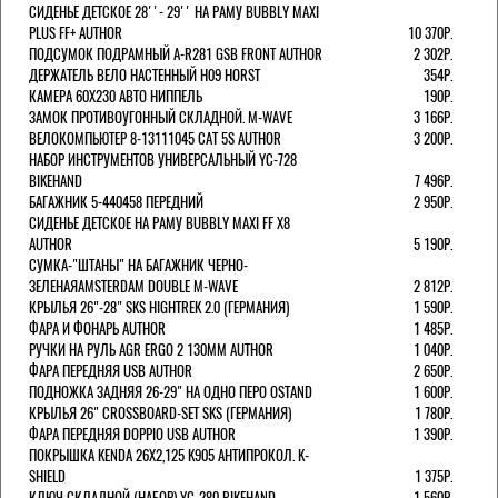
СИДЕНЬЕ ДЕТСКОЕ 28''- 29'' НА РАМУ BUBBLY MAXI
PLUS FF+ AUTHOR
10 370Р.
ПОДСУМОК ПОДРАМНЫЙ A-R281 GSB FRONT AUTHOR
2 302Р.
ДЕРЖАТЕЛЬ ВЕЛО НАСТЕННЫЙ H09 HORST
354Р.
КАМЕРА 60X230 АВТО НИППЕЛЬ
190Р.
ЗАМОК ПРОТИВОУГОННЫЙ СКЛАДНОЙ. M-WAVE
3 166Р.
ВЕЛОКОМПЬЮТЕР 8-13111045 CAT 5S AUTHOR
3 200Р.
НАБОР ИНСТРУМЕНТОВ УНИВЕРСАЛЬНЫЙ YC-728
BIKEHAND
7 496Р.
БАГАЖНИК 5-440458 ПЕРЕДНИЙ
2 950Р.
СИДЕНЬЕ ДЕТСКОЕ НА РАМУ BUBBLY MAXI FF X8
AUTHOR
5 190Р.
СУМКА-"ШТАНЫ" НА БАГАЖНИК ЧЕРНО-
ЗЕЛЕНАЯAMSTERDAM DOUBLE M-WAVE
2 812Р.
КРЫЛЬЯ 26"-28" SKS HIGHTREK 2.0 (ГЕРМАНИЯ)
1 590Р.
ФАРА И ФОНАРЬ AUTHOR
1 485Р.
РУЧКИ НА РУЛЬ AGR ERGO 2 130ММ AUTHOR
1 040Р.
ФАРА ПЕРЕДНЯЯ USB AUTHOR
2 650Р.
ПОДНОЖКА ЗАДНЯЯ 26-29" НА ОДНО ПЕРО OSTAND
1 600Р.
КРЫЛЬЯ 26" CROSSBOARD-SET SKS (ГЕРМАНИЯ)
1 780Р.
ФАРА ПЕРЕДНЯЯ DOPPIO USB AUTHOR
1 390Р.
ПОКРЫШКА KENDA 26Х2,125 K905 АНТИПРОКОЛ. K-
SHIELD
1 375Р.
КЛЮЧ СКЛАДНОЙ (НАБОР) YC-280 BIKEHAND
1 560Р.