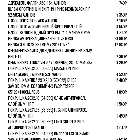
ДЕРЖАТЕЛЬ ФЛЯГИ ABC-16N AUTHOR
740Р.
ШЛЕМ СПОРТИВНЫЙ SKIFF 191 PINK-NEON/BLACK Р-Р
52-58СМ AUTHOR
5 350Р.
НАСОС BOOSTER BLACK AUTHOR
2 109Р.
НАСОС BETO АЛЮМИНИЕВЫЙ ФРЕЗЕРОВАННЫЙ
3 550Р.
НАСОС ВЕЛОСИПЕДНЫЙ GIYO GM-71 С МАНОМЕТРОМ
1 917Р.
ВИЛКА АМОРТИЗАЦИОННАЯ 26"Х 28,6 RST
23 900Р.
ВИЛКА ЖЕСТКАЯ RST RF-M7 28"Х1 1/8"
12 980Р.
КРЕПЛЕНИЕ/ЗАМОК ДЛЯ ДЕТСКИХ СИДЕНИЙ НА РАМУ
BELLELLI
2 300Р.
КРЫЛЬЯ SKS-11002, VELO 47 TREKKING, 28" 47 ММ. SKS
3 200Р.
ПОКРЫШКА 26X2.00 (50-559) MARATHON PERF,
GREENGUARD, TWINSKIN,SCHWALBE
4 590Р.
ПОКРЫШКА KENDA 29"Х2,10 (55X622) K1153
2 400Р.
ЗАМОК 12ММ, КОДОВЫЙ 4-Х РАЗР, TRESOR
6512C/180СМ. ABUS
3 890Р.
ПОКРЫШКА 26X2.10 (54-559) СЛИК АНТИПРОКОЛ.
СЛОЙ 3ММ H.R.T.
1 580Р.
ПОКРЫШКА 26X1.95 (53-559) П/СЛИК АНТИПРОКОЛ.
СЛОЙ 3ММ H.R.T.
1 490Р.
ПОКРЫШКА 26X2.00 (50-559) LAND CRUISER PLUS,
АНТИПРКОЛ, SCHWALBE
4 047Р.
ПОКРЫШКА 29X2.10 (54-622) 05-11101143.01 SMART
SAM PLUS АНТИПРОКОЛ,SCHWALBE
5 580Р.