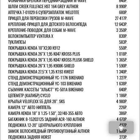
ФОНАРИКИ-БРЕЛОКИ ПЕРЕДНИЙ+ЗАДНИЙ M-WAVE
640Р.
ШЛЕМ CREEK FULLFACE HST 164 GREY AUTHOR
8 990Р.
АПТЕЧКА 7-01029 6 СУПЕРЗАПЛАТОК WELDTITE
680Р.
ПРИЦЕП ДЛЯ ПЕРЕВОЗКИ ГРУЗОВ M-WAVE
27 417Р.
КРЕПЛЕНИЕ-ПРИЦЕП ДЛЯ ДЕТСКОГО ВЕЛОСИПЕДА
12 643Р.
КРЕПЛЕНИЕ-ПОВОДОК ДЛЯ СОБАК M-WAVE
3 350Р.
ВЕЛОКОМПЬЮТЕР VENTURA Х
830Р.
ТУКЛИПСЫ
583Р.
ПОКРЫШКА KENDA 10"Х2,00 K912
550Р.
ПОКРЫШКА KENDA 26"Х 1,95 K847 KROSS PLUS
1 018Р.
ПОКРЫШКА KENDA 26"Х 1,95 K847 KROSS PLUSK-SHIELD
1 365Р.
ПОКРЫШКА KENDA 26"Х 1,95 K908K-SHIELD
1 590Р.
ПОКРЫШКА KENDA 27,5"Х 1,35 K193 KWEST
1 340Р.
СТЕНД ДЕМОНСТРАЦИОННЫЙ YC-117N BIKEHAND
1 227Р.
СТЕНД ДЕМОНСТРАЦИОННЫЙ YC-103 BIKEHAND
1 638Р.
СЪЕМНИК КАССЕТЫ "ХЛЫСТ" YC-501A BIKEHAND
640Р.
ЦЕПЕМЕТР (КАЛИБР) CYCLO
1 186Р.
КРЫЛЬЯ VELOFLEXX 55 ДЛЯ 28". SKS
4 980Р.
КАМЕРА 12" АВТО НИППЕЛЬ
226Р.
КАМЕРА KENDA 18" Х 1.25-1.50", 32/40-355 АВТО
386Р.
БАГАЖНИК 8-15203125 ЗАДНИЙ ACR-160 AUTHOR
4 670Р.
ПОДНОЖКА 12-20" ЦЕНТРАЛЬНОГО КРЕПЛЕНИЯ
487Р.
ЗАМОК ВЕЛОСИПЕДНЫЙ ПРОТИВОУГОННЫЙ AUTHOR
1 600Р.
ПОДНОЖКА ЗАДНЯЯ HORST
273Р.