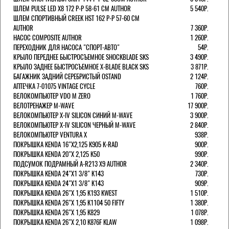
ШЛЕМ PULSE LED X8 172 Р-Р 58-61 СМ AUTHOR
5 540Р.
ШЛЕМ СПОРТИВНЫЙ CREEK HST 162 Р-Р 57-60 СМ
AUTHOR
7 360Р.
НАСОС COMPOSITE AUTHOR
1 260Р.
ПЕРЕХОДНИК ДЛЯ НАСОСА "СПОРТ-АВТО"
54Р.
КРЫЛО ПЕРЕДНЕЕ БЫСТРОСЪЕМНОЕ SHOCKBLADE SKS
3 490Р.
КРЫЛО ЗАДНЕЕ БЫСТРОСЪЕМНОЕ X-BLADE BLACK SKS
3 871Р.
БАГАЖНИК ЗАДНИЙ СЕРЕБРИСТЫЙ OSTAND
2 124Р.
АПТЕЧКА 7-01075 VINTAGE CYCLE
760Р.
ВЕЛОКОМПЬЮТЕР VDO M ZERO
1 760Р.
ВЕЛОТРЕНАЖЕР M-WAVE
17 900Р.
ВЕЛОКОМПЬЮТЕР X-IV SILICON СИНИЙ M-WAVE
3 900Р.
ВЕЛОКОМПЬЮТЕР X-IV SILICON ЧЕРНЫЙ M-WAVE
2 840Р.
ВЕЛОКОМПЬЮТЕР VENTURA Х
938Р.
ПОКРЫШКА KENDA 16"Х2,125 K905 K-RAD
900Р.
ПОКРЫШКА KENDA 20"Х 2,125 K50
990Р.
ПОДСУМОК ПОДРАМНЫЙ A-R213 X9 AUTHOR
2 340Р.
ПОКРЫШКА KENDA 24"Х1 3/8" K143
730Р.
ПОКРЫШКА KENDA 24"Х1 3/8" K143
909Р.
ПОКРЫШКА KENDA 26"Х 1,95 K193 KWEST
1 510Р.
ПОКРЫШКА KENDA 26"Х 1,95 K1104 50 FIFTY
1 380Р.
ПОКРЫШКА KENDA 26"Х 1,95 K829
1 078Р.
ПОКРЫШКА KENDA 26"Х 2,10 K876F KLAW
1 098Р.