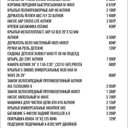
КОРЗИНА ПЕРЕДНЯЯ БЫСТРОСЪЕМНАЯ M-WAVE
6 610Р.
КРЫЛЬЯ ПОЛНОРАЗМЕРНЫЕ AXP-60 AUTHOR
2 180Р.
ДЕРЖАТЕЛЬ ФЛЯГИ АВС FLY 33 AUTHOR
1 490Р.
НАСОС AAP CROSS LITE AUTHOR
2 007Р.
КРЕПЕЖ БАГАЖНИКА OSTAND
430Р.
КРЫЛЬЯ МЕТАЛЛОПЛАСТ. AXP-53 BLK 28"Х 53 ММ
AUTHOR
3 500Р.
ДЕРЖАТЕЛЬ ВЕЛО НАСТЕННЫЙ H025 HORST
804Р.
РУЧКИ НА РУЛЬ ДЕТСКИЕ
126Р.
СИДЕНЬЕ ДЕТСКОЕ BUBBLY MAXI FF X8 НА ПОДСЕД.
ШТЫРЬ, ДО 22КГ AUTHOR
7 990Р.
КАМЕРА AUTHOR 24" Х 1.50-2.20", (32/57-507) PRESTA
680Р.
КРЫЛЬЯ 5-386085 УНИВЕРСАЛЬНЫЕ MUD MAX M-
WAVE 26-29"
808Р.
ЗАМОК ВЕЛОСИПЕДНЫЙ ПРОТИВОУГОННЫЙ AUTHOR
AUL FLEXGUARD-6
2 050Р.
ЗАМОК ВЕЛОСИПЕДНЫЙ ПРОТИВОУГОННЫЙ HORST
1 388Р.
НАСОС НАПОЛЬНЫЙ M-WAVE
5 190Р.
МАШИНКА ДЛЯ ЧИСТКИ ЦЕПИ ATH-810 AUTHOR
2 156Р.
КРЫЛЬЯ УНИВЕРСАЛЬНЫЕ HIGHTREK SKS
2 800Р.
БАГАЖНИК 5-440198 ЗАДНИЙ TRAVELLER A II
3 268Р.
ПОКРЫШКА KENDA 16"Х2,125 K846
729Р.
ПОДСУМОК ПОДРАМНЫЙ A-R282 MPP ДВОЙНОЙ