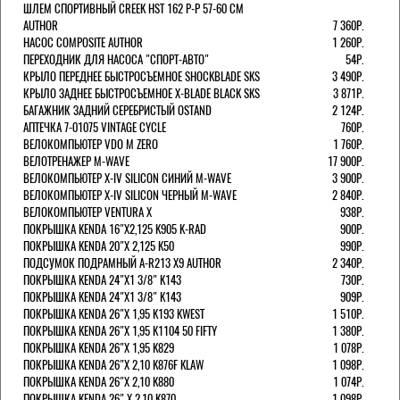
ШЛЕМ СПОРТИВНЫЙ CREEK HST 162 Р-Р 57-60 СМ
AUTHOR
7 360Р.
НАСОС COMPOSITE AUTHOR
1 260Р.
ПЕРЕХОДНИК ДЛЯ НАСОСА "СПОРТ-АВТО"
54Р.
КРЫЛО ПЕРЕДНЕЕ БЫСТРОСЪЕМНОЕ SHOCKBLADE SKS
3 490Р.
КРЫЛО ЗАДНЕЕ БЫСТРОСЪЕМНОЕ X-BLADE BLACK SKS
3 871Р.
БАГАЖНИК ЗАДНИЙ СЕРЕБРИСТЫЙ OSTAND
2 124Р.
АПТЕЧКА 7-01075 VINTAGE CYCLE
760Р.
ВЕЛОКОМПЬЮТЕР VDO M ZERO
1 760Р.
ВЕЛОТРЕНАЖЕР M-WAVE
17 900Р.
ВЕЛОКОМПЬЮТЕР X-IV SILICON СИНИЙ M-WAVE
3 900Р.
ВЕЛОКОМПЬЮТЕР X-IV SILICON ЧЕРНЫЙ M-WAVE
2 840Р.
ВЕЛОКОМПЬЮТЕР VENTURA Х
938Р.
ПОКРЫШКА KENDA 16"Х2,125 K905 K-RAD
900Р.
ПОКРЫШКА KENDA 20"Х 2,125 K50
990Р.
ПОДСУМОК ПОДРАМНЫЙ A-R213 X9 AUTHOR
2 340Р.
ПОКРЫШКА KENDA 24"Х1 3/8" K143
730Р.
ПОКРЫШКА KENDA 24"Х1 3/8" K143
909Р.
ПОКРЫШКА KENDA 26"Х 1,95 K193 KWEST
1 510Р.
ПОКРЫШКА KENDA 26"Х 1,95 K1104 50 FIFTY
1 380Р.
ПОКРЫШКА KENDA 26"Х 1,95 K829
1 078Р.
ПОКРЫШКА KENDA 26"Х 2,10 K876F KLAW
1 098Р.
ПОКРЫШКА KENDA 26"Х 2,10 K880
1 074Р.
ПОКРЫШКА KENDA 26" Х 2,10 K870
1 098Р.