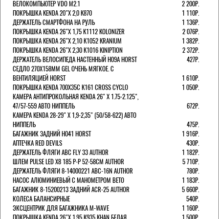
ВЕЛОКОМПЬЮТЕР VDO M2.1
2 200Р.
ПОКРЫШКА KENDA 20"Х 2,0 K870
1 110Р.
ДЕРЖАТЕЛЬ СМАРТФОНА НА РУЛЬ
1 136Р.
ПОКРЫШКА KENDA 26"Х 1,75 K1112 KOLONIZER
2 076Р.
ПОКРЫШКА KENDA 26"Х 2,10 K1052 KRANIUM
1 382Р.
ПОКРЫШКА KENDA 26"Х 2,30 K1016 KINIPTION
2 372Р.
ДЕРЖАТЕЛЬ ВЕЛОСИПЕДА НАСТЕННЫЙ H09A HORST
427Р.
СЕДЛО 270Х158ММ GEL ОЧЕНЬ МЯГКОЕ. С
ВЕНТИЛЯЦИЕЙ HORST
1 610Р.
ПОКРЫШКА KENDA 700Х35С K161 CROSS CYCLO
1 050Р.
КАМЕРА АНТИПРОКОЛЬНАЯ KENDA 26" Х 1.75-2.125",
47/57-559 АВТО НИППЕЛЬ
672Р.
КАМЕРА KENDA 28-29" Х 1,9-2,35" (50/58-622) АВТО
НИППЕЛЬ
475Р.
БАГАЖНИК ЗАДНИЙ H041 HORST
1 916Р.
АПТЕЧКА RED DEVILS
430Р.
ДЕРЖАТЕЛЬ ФЛЯГИ АВС FLY 33 AUTHOR
1 182Р.
ШЛЕМ PULSE LED X8 185 Р-Р 52-58СМ AUTHOR
5 710Р.
ДЕРЖАТЕЛЬ ФЛЯГИ 8-14000221 ABC-16N AUTHOR
780Р.
НАСОС АЛЮМИНИЕВЫЙ С МАНОМЕТРОМ BETO
1 183Р.
БАГАЖНИК 8-15200213 ЗАДНИЙ ACR-25 AUTHOR
5 660Р.
КОЛЕСА БАЛАНСИРНЫЕ
540Р.
ЭКСЦЕНТРИК ДЛЯ БАГАЖНИКА M-WAVE
1 160Р.
ПОКРЫШКА KENDA 26"Х 1,95 K935 KHAN БЕЛАЯ
1 500Р.