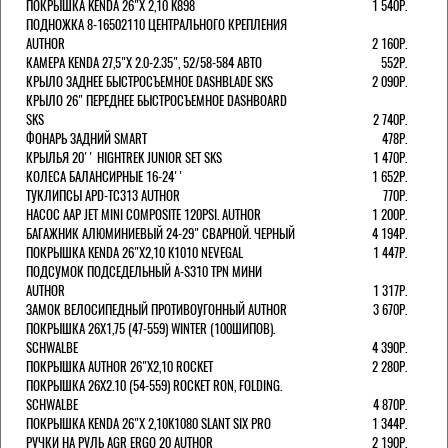
ПОКРЫШКА KENDA 26"Х 2,10 K898
1 540Р.
ПОДНОЖКА 8-16502110 ЦЕНТРАЛЬНОГО КРЕПЛЕНИЯ
AUTHOR
2 160Р.
КАМЕРА KENDA 27,5"Х 2.0-2.35", 52/58-584 АВТО
552Р.
КРЫЛО ЗАДНЕЕ БЫСТРОСЪЕМНОЕ DASHBLADE SKS
2 090Р.
КРЫЛО 26" ПЕРЕДНЕЕ БЫСТРОСЪЕМНОЕ DASHBOARD
SKS
2 740Р.
ФОНАРЬ ЗАДНИЙ SMART
478Р.
КРЫЛЬЯ 20'' HIGHTREK JUNIOR SET SKS
1 470Р.
КОЛЕСА БАЛАНСИРНЫЕ 16-24''
1 652Р.
ТУКЛИПСЫ APD-TC313 AUTHOR
770Р.
НАСОС AAP JET MINI COMPOSITE 120PSI. AUTHOR
1 200Р.
БАГАЖНИК АЛЮМИНИЕВЫЙ 24-29" СВАРНОЙ. ЧЕРНЫЙ
4 194Р.
ПОКРЫШКА KENDA 26"Х2,10 K1010 NEVEGAL
1 447Р.
ПОДСУМОК ПОДСЕДЕЛЬНЫЙ A-S310 TPN МИНИ
AUTHOR
1 317Р.
ЗАМОК ВЕЛОСИПЕДНЫЙ ПРОТИВОУГОННЫЙ AUTHOR
3 670Р.
ПОКРЫШКА 26X1,75 (47-559) WINTER (100ШИПОВ).
SCHWALBE
4 390Р.
ПОКРЫШКА AUTHOR 26"Х2,10 ROCKET
2 280Р.
ПОКРЫШКА 26X2.10 (54-559) ROCKET RON, FOLDING.
SCHWALBE
4 870Р.
ПОКРЫШКА KENDA 26"Х 2,10K1080 SLANT SIX PRO
1 344Р.
РУЧКИ НА РУЛЬ AGR ERGO 20 AUTHOR
2 190Р.