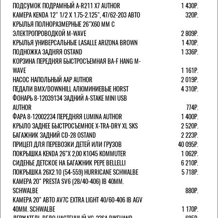
ПОДСУМОК ПОДРАМНЫЙ A-R211 X7 AUTHOR
1 430Р.
КАМЕРА KENDA 12" 1/2 Х 1.75-2.125", 47/62-203 АВТО
320Р.
КРЫЛЬЯ ПОЛНОРАЗМЕРНЫЕ 26"Х60 ММ С
ЭЛЕКТРОПРОВОДКОЙ M-WAVE
2 809Р.
КРЫЛЬЯ УНИВЕРСАЛЬНЫЕ LASALLE ARIZONA BROWN
1 470Р.
ПОДНОЖКА ЗАДНЯЯ OSTAND
1 336Р.
КОРЗИНА ПЕРЕДНЯЯ БЫСТРОСЪЕМНАЯ BA-F HANG M-
WAVE
1 161Р.
НАСОС НАПОЛЬНЫЙ AAP AUTHOR
2 019Р.
ПЕДАЛИ BMX/DOWNHILL АЛЮМИНИЕВЫЕ HORST
4 310Р.
ФОНАРЬ 8-12039134 ЗАДНИЙ A-STAKE MINI USB
AUTHOR
774Р.
ФАРА 8-12002234 ПЕРЕДНЯЯ LUMINA AUTHOR
1 400Р.
КРЫЛО ЗАДНЕЕ БЫСТРОСЪЕМНОЕ X-TRA-DRY XL SKS
2 520Р.
БАГАЖНИК ЗАДНИЙ CD-28 OSTAND
2 223Р.
ПРИЦЕП ДЛЯ ПЕРЕВОЗКИ ДЕТЕЙ ИЛИ ГРУЗОВ
40 095Р.
ПОКРЫШКА KENDA 26"Х 2,00 K1045 KOMMUTER
1 062Р.
СИДЕНЬЕ ДЕТСКОЕ НА БАГАЖНИК PEPE BELLELLI
6 210Р.
ПОКРЫШКА 26X2.10 (54-559) HURRICANE SCHWALBE
5 718Р.
КАМЕРА 20" PRESTA SV6 (28/40-406) IB 40MM.
SCHWALBE
880Р.
КАМЕРА 20" АВТО AV7C EXTRA LIGHT 40/60-406 IB AGV
40MM. SCHWALBE
1 170Р.