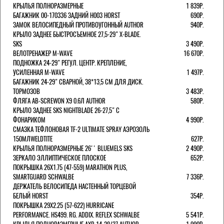
КРЫЛЬЯ ПОЛНОРАЗМЕРНЫЕ
1 839Р.
БАГАЖНИК 00-170336 ЗАДНИЙ H003 HORST
690Р.
ЗАМОК ВЕЛОСИПЕДНЫЙ ПРОТИВОУГОННЫЙ AUTHOR
940Р.
КРЫЛО ЗАДНЕЕ БЫСТРОСЪЕМНОЕ 27,5-29" X-BLADE.
SKS
3 490Р.
ВЕЛОТРЕНАЖЕР M-WAVE
16 670Р.
ПОДНОЖКА 24-29" РЕГУЛ. ЦЕНТР. КРЕПЛЕНИЕ,
УСИЛЕННАЯ M-WAVE
1 497Р.
БАГАЖНИК 24-29" СВАРНОЙ, 38*13,5 СМ ДЛЯ ДИСК.
ТОРМОЗОВ
3 483Р.
ФЛЯГА AB-SCREWON X9 0.6Л AUTHOR
580Р.
КРЫЛО ЗАДНЕЕ SKS NIGHTBLADE 26-27,5" С
ФОНАРИКОМ
4 990Р.
СМАЗКА ТЕФЛОНОВАЯ TF-2 ULTIMATE SPRAY АЭРОЗОЛЬ
150МЛWELDTITE
627Р.
КРЫЛЬЯ ПОЛНОРАЗМЕРНЫЕ 26'' BLUEMELS SKS
2 490Р.
ЗЕРКАЛО ЭЛЛИПТИЧЕСКОЕ ПЛОСКОЕ
652Р.
ПОКРЫШКА 26X1.75 (47-559) MARATHON PLUS,
SMARTGUARD SCHWALBE
7 336Р.
ДЕРЖАТЕЛЬ ВЕЛОCИПЕДА НАСТЕННЫЙ ТОРЦЕВОЙ
БЕЛЫЙ HORST
354Р.
ПОКРЫШКА 29X2.25 (57-622) HURRICANE
PERFORMANCE. HS499. RG. ADDIX. REFLEX SCHWALBE
5 541Р.