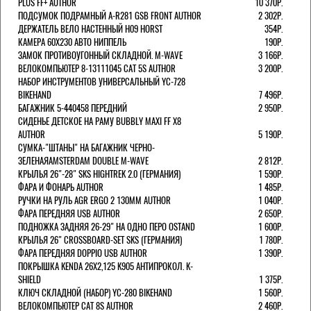
PLUS FF+ AUTHOR
10 370Р.
ПОДСУМОК ПОДРАМНЫЙ A-R281 GSB FRONT AUTHOR
2 302Р.
ДЕРЖАТЕЛЬ ВЕЛО НАСТЕННЫЙ H09 HORST
354Р.
КАМЕРА 60X230 АВТО НИППЕЛЬ
190Р.
ЗАМОК ПРОТИВОУГОННЫЙ СКЛАДНОЙ. M-WAVE
3 166Р.
ВЕЛОКОМПЬЮТЕР 8-13111045 CAT 5S AUTHOR
3 200Р.
НАБОР ИНСТРУМЕНТОВ УНИВЕРСАЛЬНЫЙ YC-728
BIKEHAND
7 496Р.
БАГАЖНИК 5-440458 ПЕРЕДНИЙ
2 950Р.
СИДЕНЬЕ ДЕТСКОЕ НА РАМУ BUBBLY MAXI FF X8
AUTHOR
5 190Р.
СУМКА-"ШТАНЫ" НА БАГАЖНИК ЧЕРНО-
ЗЕЛЕНАЯAMSTERDAM DOUBLE M-WAVE
2 812Р.
КРЫЛЬЯ 26"-28" SKS HIGHTREK 2.0 (ГЕРМАНИЯ)
1 590Р.
ФАРА И ФОНАРЬ AUTHOR
1 485Р.
РУЧКИ НА РУЛЬ AGR ERGO 2 130ММ AUTHOR
1 040Р.
ФАРА ПЕРЕДНЯЯ USB AUTHOR
2 650Р.
ПОДНОЖКА ЗАДНЯЯ 26-29" НА ОДНО ПЕРО OSTAND
1 600Р.
КРЫЛЬЯ 26" CROSSBOARD-SET SKS (ГЕРМАНИЯ)
1 780Р.
ФАРА ПЕРЕДНЯЯ DOPPIO USB AUTHOR
1 390Р.
ПОКРЫШКА KENDA 26Х2,125 K905 АНТИПРОКОЛ. K-
SHIELD
1 375Р.
КЛЮЧ СКЛАДНОЙ (НАБОР) YC-280 BIKEHAND
1 560Р.
ВЕЛОКОМПЬЮТЕР CAT 8S AUTHOR
2 460Р.