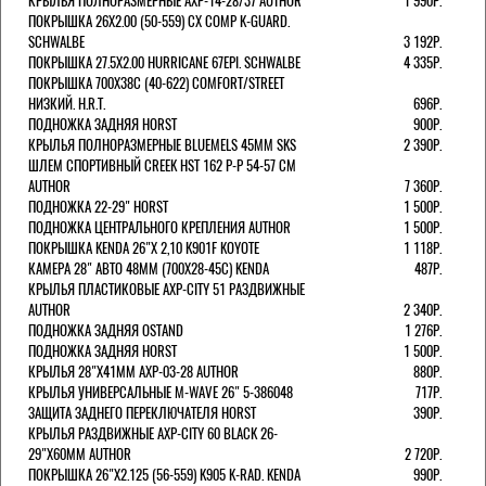
КРЫЛЬЯ ПОЛНОРАЗМЕРНЫЕ AXP-14-28/37 AUTHOR
1 990Р.
ПОКРЫШКА 26X2.00 (50-559) CX COMP K-GUARD.
SCHWALBE
3 192Р.
ПОКРЫШКА 27.5X2.00 HURRICANE 67EPI. SCHWALBE
4 335Р.
ПОКРЫШКА 700X38С (40-622) COMFORT/STREET
НИЗКИЙ. H.R.T.
696Р.
ПОДНОЖКА ЗАДНЯЯ HORST
900Р.
КРЫЛЬЯ ПОЛНОРАЗМЕРНЫЕ BLUEMELS 45MM SKS
2 390Р.
ШЛЕМ СПОРТИВНЫЙ CREEK HST 162 Р-Р 54-57 СМ
AUTHOR
7 360Р.
ПОДНОЖКА 22-29" HORST
1 500Р.
ПОДНОЖКА ЦЕНТРАЛЬНОГО КРЕПЛЕНИЯ AUTHOR
1 500Р.
ПОКРЫШКА KENDA 26"Х 2,10 K901F KOYOTE
1 118Р.
КАМЕРА 28" АВТО 48ММ (700Х28-45С) KENDA
487Р.
КРЫЛЬЯ ПЛАСТИКОВЫЕ AXP-CITY 51 РАЗДВИЖНЫЕ
AUTHOR
2 340Р.
ПОДНОЖКА ЗАДНЯЯ OSTAND
1 276Р.
ПОДНОЖКА ЗАДНЯЯ HORST
1 500Р.
КРЫЛЬЯ 28"Х41ММ AXP-03-28 AUTHOR
880Р.
КРЫЛЬЯ УНИВЕРСАЛЬНЫЕ M-WAVE 26" 5-386048
717Р.
ЗАЩИТА ЗАДНЕГО ПЕРЕКЛЮЧАТЕЛЯ HORST
390Р.
КРЫЛЬЯ РАЗДВИЖНЫЕ AXP-CITY 60 BLACK 26-
29"Х60ММ AUTHOR
2 720Р.
ПОКРЫШКА 26"Х2.125 (56-559) K905 K-RAD. KENDA
990Р.