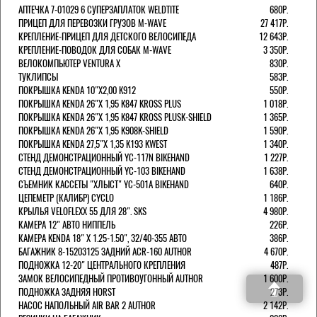
АПТЕЧКА 7-01029 6 СУПЕРЗАПЛАТОК WELDTITE
680Р.
ПРИЦЕП ДЛЯ ПЕРЕВОЗКИ ГРУЗОВ M-WAVE
27 417Р.
КРЕПЛЕНИЕ-ПРИЦЕП ДЛЯ ДЕТСКОГО ВЕЛОСИПЕДА
12 643Р.
КРЕПЛЕНИЕ-ПОВОДОК ДЛЯ СОБАК M-WAVE
3 350Р.
ВЕЛОКОМПЬЮТЕР VENTURA Х
830Р.
ТУКЛИПСЫ
583Р.
ПОКРЫШКА KENDA 10"Х2,00 K912
550Р.
ПОКРЫШКА KENDA 26"Х 1,95 K847 KROSS PLUS
1 018Р.
ПОКРЫШКА KENDA 26"Х 1,95 K847 KROSS PLUSK-SHIELD
1 365Р.
ПОКРЫШКА KENDA 26"Х 1,95 K908K-SHIELD
1 590Р.
ПОКРЫШКА KENDA 27,5"Х 1,35 K193 KWEST
1 340Р.
СТЕНД ДЕМОНСТРАЦИОННЫЙ YC-117N BIKEHAND
1 227Р.
СТЕНД ДЕМОНСТРАЦИОННЫЙ YC-103 BIKEHAND
1 638Р.
СЪЕМНИК КАССЕТЫ "ХЛЫСТ" YC-501A BIKEHAND
640Р.
ЦЕПЕМЕТР (КАЛИБР) CYCLO
1 186Р.
КРЫЛЬЯ VELOFLEXX 55 ДЛЯ 28". SKS
4 980Р.
КАМЕРА 12" АВТО НИППЕЛЬ
226Р.
КАМЕРА KENDA 18" Х 1.25-1.50", 32/40-355 АВТО
386Р.
БАГАЖНИК 8-15203125 ЗАДНИЙ ACR-160 AUTHOR
4 670Р.
ПОДНОЖКА 12-20" ЦЕНТРАЛЬНОГО КРЕПЛЕНИЯ
487Р.
ЗАМОК ВЕЛОСИПЕДНЫЙ ПРОТИВОУГОННЫЙ AUTHOR
1 600Р.
ПОДНОЖКА ЗАДНЯЯ HORST
273Р.
НАСОС НАПОЛЬНЫЙ AIR BAR 2 AUTHOR
2 142Р.