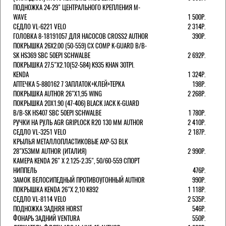
ПОДНОЖКА 24-29" ЦЕНТРАЛЬНОГО КРЕПЛЕНИЯ M-
WAVE
1 500Р.
СЕДЛО VL-6221 VELO
2 314Р.
ГОЛОВКА 8-18191057 ДЛЯ НАСОСОВ CROSS2 AUTHOR
390Р.
ПОКРЫШКА 26X2.00 (50-559) CX COMP K-GUARD B/B-
SK HS369 SBC 50EPI SCHWALBE
2 692Р.
ПОКРЫШКА 27.5"Х2.10(52-584) K935 KHAN 30TPI.
KENDA
1 324Р.
АПТЕЧКА 5-880162 7 ЗАПЛАТОК+КЛЕЙ+ТЕРКА
198Р.
ПОКРЫШКА AUTHOR 26"Х1,95 WING
2 268Р.
ПОКРЫШКА 20X1.90 (47-406) BLACK JACK K-GUARD
B/B-SK HS407 SBC 50EPI SCHWALBE
1 780Р.
РУЧКИ НА РУЛЬ AGR GRIPLOCK R20 130 ММ AUTHOR
2 410Р.
СЕДЛО VL-3251 VELO
2 187Р.
КРЫЛЬЯ МЕТАЛЛОПЛАСТИКОВЫЕ AXP-53 BLK
28"Х53ММ AUTHOR (ИТАЛИЯ)
2 990Р.
КАМЕРА KENDA 26" Х 2.125-2.35", 50/60-559 СПОРТ
НИППЕЛЬ
476Р.
ЗАМОК ВЕЛОСИПЕДНЫЙ ПРОТИВОУГОННЫЙ AUTHOR
990Р.
ПОКРЫШКА KENDA 26"Х 2,10 K892
1 118Р.
СЕДЛО VL-8114 VELO
2 535Р.
ПОДНОЖКА ЗАДНЯЯ HORST
546Р.
ФОНАРЬ ЗАДНИЙ VENTURA
550Р.