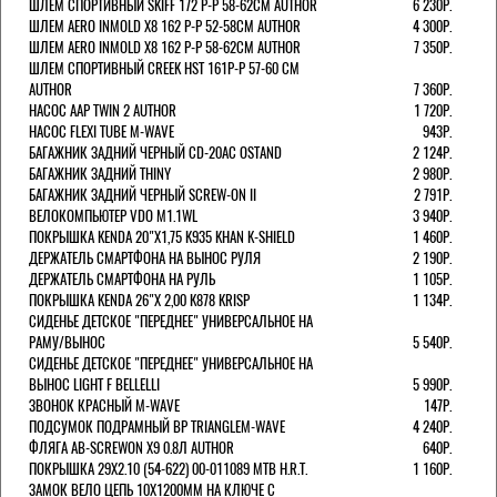
ШЛЕМ СПОРТИВНЫЙ SKIFF 172 Р-Р 58-62СМ AUTHOR
6 230Р.
ШЛЕМ AERO INMOLD X8 162 Р-Р 52-58СМ AUTHOR
4 300Р.
ШЛЕМ AERO INMOLD X8 162 Р-Р 58-62СМ AUTHOR
7 350Р.
ШЛЕМ СПОРТИВНЫЙ CREEK HST 161Р-Р 57-60 СМ
AUTHOR
7 360Р.
НАСОС AAP TWIN 2 AUTHOR
1 720Р.
НАСОС FLEXI TUBE M-WAVE
943Р.
БАГАЖНИК ЗАДНИЙ ЧЕРНЫЙ СD-20AC OSTAND
2 124Р.
БАГАЖНИК ЗАДНИЙ THINY
2 980Р.
БАГАЖНИК ЗАДНИЙ ЧЕРНЫЙ SCREW-ON II
2 791Р.
ВЕЛОКОМПЬЮТЕР VDO M1.1WL
3 940Р.
ПОКРЫШКА KENDA 20"Х1,75 K935 KHAN K-SHIELD
1 460Р.
ДЕРЖАТЕЛЬ СМАРТФОНА НА ВЫНОС РУЛЯ
2 190Р.
ДЕРЖАТЕЛЬ СМАРТФОНА НА РУЛЬ
1 105Р.
ПОКРЫШКА KENDA 26"Х 2,00 K878 KRISP
1 134Р.
СИДЕНЬЕ ДЕТСКОЕ "ПЕРЕДНЕЕ" УНИВЕРСАЛЬНОЕ НА
РАМУ/ВЫНОС
5 540Р.
СИДЕНЬЕ ДЕТСКОЕ "ПЕРЕДНЕЕ" УНИВЕРСАЛЬНОЕ НА
ВЫНОС LIGHT F BELLELLI
5 990Р.
ЗВОНОК КРАСНЫЙ M-WAVE
147Р.
ПОДСУМОК ПОДРАМНЫЙ BP TRIANGLEM-WAVE
4 240Р.
ФЛЯГА AB-SCREWON X9 0.8Л AUTHOR
640Р.
ПОКРЫШКА 29X2.10 (54-622) 00-011089 MTB H.R.T.
1 160Р.
ЗАМОК ВЕЛО ЦЕПЬ 10Х1200ММ НА КЛЮЧЕ С