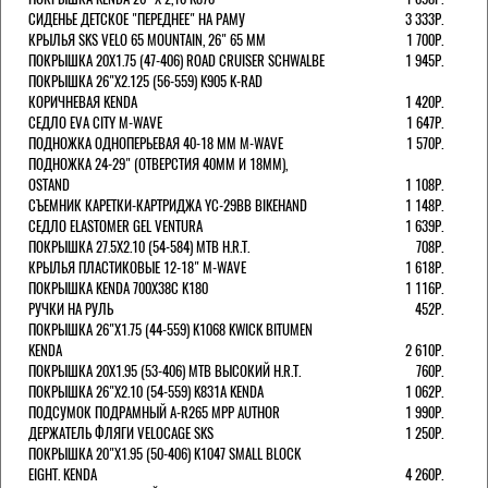
СИДЕНЬЕ ДЕТСКОЕ "ПЕРЕДНЕЕ" НА РАМУ
3 333Р.
КРЫЛЬЯ SKS VELO 65 MOUNTAIN, 26" 65 ММ
1 700Р.
ПОКРЫШКА 20X1.75 (47-406) ROAD CRUISER SCHWALBE
1 945Р.
ПОКРЫШКА 26"Х2.125 (56-559) K905 K-RAD
КОРИЧНЕВАЯ KENDA
1 420Р.
СЕДЛО EVA CITY M-WAVE
1 647Р.
ПОДНОЖКА ОДНОПЕРЬЕВАЯ 40-18 ММ M-WAVE
1 570Р.
ПОДНОЖКА 24-29" (ОТВЕРСТИЯ 40ММ И 18ММ),
OSTAND
1 108Р.
СЪЕМНИК КАРЕТКИ-КАРТРИДЖА YC-29BB BIKEHAND
1 148Р.
СЕДЛО ELASTOMER GEL VENTURA
1 639Р.
ПОКРЫШКА 27.5X2.10 (54-584) MTB H.R.T.
708Р.
КРЫЛЬЯ ПЛАСТИКОВЫЕ 12-18" M-WAVE
1 618Р.
ПОКРЫШКА KENDA 700Х38С K180
1 116Р.
РУЧКИ НА РУЛЬ
452Р.
ПОКРЫШКА 26"Х1.75 (44-559) K1068 KWICK BITUMEN
KENDA
2 610Р.
ПОКРЫШКА 20X1.95 (53-406) MTB ВЫСОКИЙ H.R.T.
760Р.
ПОКРЫШКА 26"Х2.10 (54-559) K831A KENDA
1 062Р.
ПОДСУМОК ПОДРАМНЫЙ A-R265 MPP AUTHOR
1 990Р.
ДЕРЖАТЕЛЬ ФЛЯГИ VELOCAGE SKS
1 250Р.
ПОКРЫШКА 20"Х1.95 (50-406) K1047 SMALL BLOCK
EIGHT. KENDA
4 260Р.