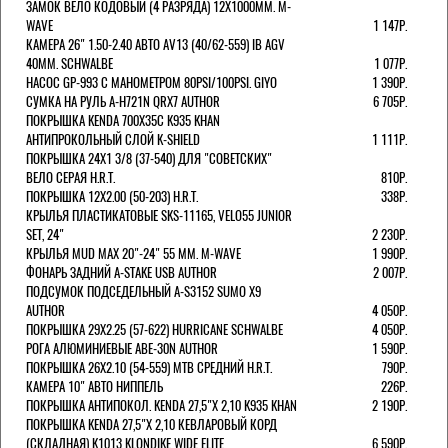
ЗАМОК ВЕЛО КОДОВЫЙ (4 РАЗРЯДА) 12Х1000ММ. M-
WAVE
1 147Р.
КАМЕРА 26" 1.50-2.40 АВТО AV13 (40/62-559) IB AGV
40MM. SCHWALBE
1 077Р.
НАСОС GP-993 С МАНОМЕТРОМ 80PSI/100PSI. GIYO
1 390Р.
СУМКА НА РУЛЬ A-H721N QRX7 AUTHOR
6 705Р.
ПОКРЫШКА KENDA 700Х35С K935 KHAN
АНТИПРОКОЛЬНЫЙ СЛОЙ K-SHIELD
1 111Р.
ПОКРЫШКА 24X1 3/8 (37-540) ДЛЯ "СОВЕТСКИХ"
ВЕЛО СЕРАЯ H.R.T.
810Р.
ПОКРЫШКА 12X2.00 (50-203) H.R.T.
338Р.
КРЫЛЬЯ ПЛАСТИКАТОВЫЕ SKS-11165, VELO55 JUNIOR
SET, 24"
2 230Р.
КРЫЛЬЯ MUD MAX 20"-24" 55 ММ. M-WAVE
1 990Р.
ФОНАРЬ ЗАДНИЙ A-STAKE USB AUTHOR
2 007Р.
ПОДСУМОК ПОДСЕДЕЛЬНЫЙ A-S3152 SUMO X9
AUTHOR
4 050Р.
ПОКРЫШКА 29X2.25 (57-622) HURRICANE SCHWALBE
4 050Р.
РОГА АЛЮМИНИЕВЫЕ ABE-30N AUTHOR
1 590Р.
ПОКРЫШКА 26X2.10 (54-559) MTB СРЕДНИЙ H.R.T.
790Р.
КАМЕРА 10" АВТО НИППЕЛЬ
226Р.
ПОКРЫШКА АНТИПОКОЛ. KENDA 27,5"Х 2,10 K935 KHAN
2 190Р.
ПОКРЫШКА KENDA 27,5"Х 2,10 КЕВЛАРОВЫЙ КОРД
(СКЛАДНАЯ) K1013 KLONDIKE WIDE ELITE
6 590Р.