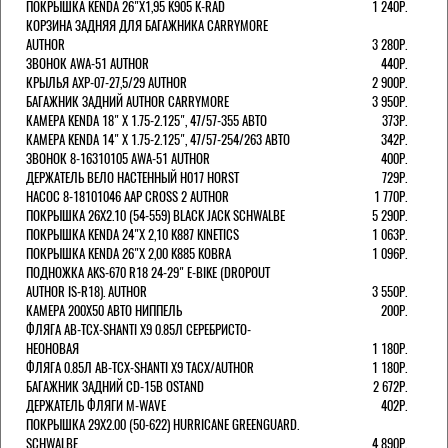
ПОКРЫШКА KENDA 26"Х1,95 K905 K-RAD
1 240Р.
КОРЗИНА ЗАДНЯЯ ДЛЯ БАГАЖНИКА CARRYMORE
AUTHOR
3 280Р.
ЗВОНОК AWA-51 AUTHOR
440Р.
КРЫЛЬЯ AXP-07-27,5/29 AUTHOR
2 900Р.
БАГАЖНИК ЗАДНИЙ AUTHOR CARRYMORE
3 950Р.
КАМЕРА KENDA 18" Х 1.75-2.125", 47/57-355 АВТО
373Р.
КАМЕРА KENDA 14" Х 1.75-2.125", 47/57-254/263 АВТО
342Р.
ЗВОНОК 8-16310105 AWA-51 AUTHOR
400Р.
ДЕРЖАТЕЛЬ ВЕЛО НАСТЕННЫЙ H017 HORST
729Р.
НАСОС 8-18101046 AAP CROSS 2 AUTHOR
1 770Р.
ПОКРЫШКА 26X2.10 (54-559) BLACK JACK SCHWALBE
5 290Р.
ПОКРЫШКА KENDA 24"Х 2,10 K887 KINETICS
1 063Р.
ПОКРЫШКА KENDA 26"Х 2,00 K885 KOBRA
1 096Р.
ПОДНОЖКА AKS-670 R18 24-29" E-BIKE (DROPOUT
AUTHOR IS-R18). AUTHOR
3 550Р.
КАМЕРА 200Х50 АВТО НИППЕЛЬ
200Р.
ФЛЯГА AB-TCX-SHANTI X9 0.85Л СЕРЕБРИСТО-
НЕОНОВАЯ
1 180Р.
ФЛЯГА 0.85Л AB-TCX-SHANTI X9 TACX/AUTHOR
1 180Р.
БАГАЖНИК ЗАДНИЙ CD-15B OSTAND
2 672Р.
ДЕРЖАТЕЛЬ ФЛЯГИ M-WAVE
402Р.
ПОКРЫШКА 29X2.00 (50-622) HURRICANE GREENGUARD.
SCHWALBE
4 890Р.