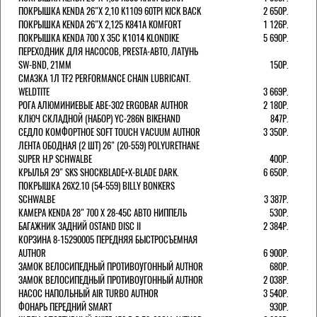
ПОКРЫШКА KENDA 26"Х 2,10 K1109 60TPI KICK BACK
2 650Р.
ПОКРЫШКА KENDA 26"Х 2,125 K841A KOMFORT
1 126Р.
ПОКРЫШКА KENDA 700 Х 35С К1014 KLONDIKE
5 690Р.
ПЕРЕХОДНИК ДЛЯ НАСОСОВ, PRESTA-АВТО, ЛАТУНЬ
SW-BND, 21ММ
150Р.
СМАЗКА 1Л TF2 PERFORMANCE CHAIN LUBRICANT.
WELDTITE
3 669Р.
РОГА АЛЮМИНИЕВЫЕ ABE-302 ERGOBAR AUTHOR
2 180Р.
КЛЮЧ СКЛАДНОЙ (НАБОР) YC-286N BIKEHAND
847Р.
СЕДЛО КОМФОРТНОЕ SOFT TOUCH VACUUM AUTHOR
3 350Р.
ЛЕНТА ОБОДНАЯ (2 ШТ) 26" (20-559) POLYURETHANE
SUPER H.P SCHWALBE
400Р.
КРЫЛЬЯ 29" SKS SHOCKBLADE+X-BLADE DARK.
6 650Р.
ПОКРЫШКА 26X2.10 (54-559) BILLY BONKERS
SCHWALBE
3 387Р.
КАМЕРА KENDA 28" 700 Х 28-45С АВТО НИППЕЛЬ
530Р.
БАГАЖНИК ЗАДНИЙ OSTAND DISC II
2 384Р.
КОРЗИНА 8-15290005 ПЕРЕДНЯЯ БЫСТРОСЪЕМНАЯ
AUTHOR
6 900Р.
ЗАМОК ВЕЛОСИПЕДНЫЙ ПРОТИВОУГОННЫЙ AUTHOR
680Р.
ЗАМОК ВЕЛОСИПЕДНЫЙ ПРОТИВОУГОННЫЙ AUTHOR
2 038Р.
НАСОС НАПОЛЬНЫЙ AIR TURBO AUTHOR
3 540Р.
ФОНАРЬ ПЕРЕДНИЙ SMART
930Р.