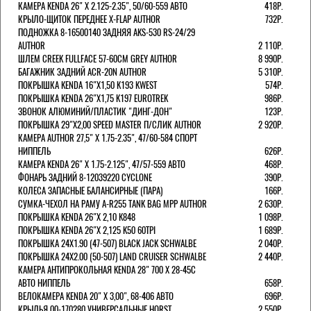
КАМЕРА KENDA 26" Х 2.125-2.35", 50/60-559 АВТО
418Р.
КРЫЛО-ЩИТОК ПЕРЕДНЕЕ X-FLAP AUTHOR
732Р.
ПОДНОЖКА 8-16500140 ЗАДНЯЯ AKS-530 RS-24/29
AUTHOR
2 110Р.
ШЛЕМ CREEK FULLFACE 57-60СМ GREY AUTHOR
8 990Р.
БАГАЖНИК ЗАДНИЙ ACR-20N AUTHOR
5 310Р.
ПОКРЫШКА KENDA 16"Х1,50 K193 KWEST
574Р.
ПОКРЫШКА KENDA 26"Х1,75 K197 EUROTREK
986Р.
ЗВОНОК АЛЮМИНИЙ/ПЛАСТИК "ДИНГ-ДОН"
123Р.
ПОКРЫШКА 29"Х2,00 SPEED MASTER П/СЛИК AUTHOR
2 920Р.
КАМЕРА AUTHOR 27,5" Х 1.75-2.35", 47/60-584 СПОРТ
НИППЕЛЬ
626Р.
КАМЕРА KENDA 26" Х 1.75-2.125", 47/57-559 АВТО
468Р.
ФОНАРЬ ЗАДНИЙ 8-12039220 CYCLONE
390Р.
КОЛЕСА ЗАПАСНЫЕ БАЛАНСИРНЫЕ (ПАРА)
166Р.
CУМКА-ЧЕХОЛ НА РАМУ A-R255 TANK BAG MPP AUTHOR
2 630Р.
ПОКРЫШКА KENDA 26"Х 2,10 K848
1 098Р.
ПОКРЫШКА KENDA 26"Х 2,125 K50 60TPI
1 689Р.
ПОКРЫШКА 24X1.90 (47-507) BLACK JACK SCHWALBE
2 040Р.
ПОКРЫШКА 24X2.00 (50-507) LAND CRUISER SCHWALBE
2 440Р.
КАМЕРА АНТИПРОКОЛЬНАЯ KENDA 28" 700 Х 28-45C
АВТО НИППЕЛЬ
658Р.
ВЕЛОКАМЕРА KENDA 20" Х 3,00", 68-406 АВТО
696Р.
КРЫЛЬЯ 00-170280 УНИВЕРСАЛЬНЫЕ HORST
2 550Р.