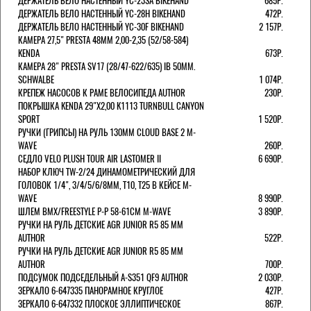
ДЕРЖАТЕЛЬ ВЕЛО НАСТЕННЫЙ YC-23SA BIKEHAND
685Р.
ДЕРЖАТЕЛЬ ВЕЛО НАСТЕННЫЙ YC-28H BIKEHAND
472Р.
ДЕРЖАТЕЛЬ ВЕЛО НАСТЕННЫЙ YC-30F BIKEHAND
2 157Р.
КАМЕРА 27,5" PRESTA 48ММ 2,00-2,35 (52/58-584)
KENDA
673Р.
КАМЕРА 28" PRESTA SV17 (28/47-622/635) IB 50MM.
SCHWALBE
1 074Р.
КРЕПЕЖ НАСОСОВ К РАМЕ ВЕЛОСИПЕДА AUTHOR
230Р.
ПОКРЫШКА KENDA 29"Х2,00 K1113 TURNBULL CANYON
SPORT
1 520Р.
РУЧКИ (ГРИПСЫ) НА РУЛЬ 130ММ CLOUD BASE 2 M-
WAVE
260Р.
СЕДЛО VELO PLUSH TOUR AIR LASTOMER II
6 690Р.
НАБОР КЛЮЧ TW-2/24 ДИНАМОМЕТРИЧЕСКИЙ ДЛЯ
ГОЛОВОК 1/4", 3/4/5/6/8ММ, T10, T25 В КЕЙСЕ M-
WAVE
8 990Р.
ШЛЕМ ВМХ/FREESTYLE Р-Р 58-61СМ M-WAVE
3 890Р.
РУЧКИ НА РУЛЬ ДЕТСКИЕ AGR JUNIOR R5 85 ММ
AUTHOR
522Р.
РУЧКИ НА РУЛЬ ДЕТСКИЕ AGR JUNIOR R5 85 ММ
AUTHOR
700Р.
ПОДСУМОК ПОДСЕДЕЛЬНЫЙ A-S351 QF9 AUTHOR
2 030Р.
ЗЕРКАЛО 6-647335 ПАНОРАМНОЕ КРУГЛОЕ
427Р.
ЗЕРКАЛО 6-647332 ПЛОСКОЕ ЭЛЛИПТИЧЕСКОЕ
867Р.