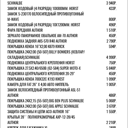
SCHWALBE
3 940Р.
ЗАМОК КОДОВЫЙ (4 РАЗРЯДА) 10Х800ММ. HORST
433Р.
ЗАМОК 5-230170 ВЕЛОСИПЕДНЫЙ ПРОТИВОУГОННЫЙ
M-WAVE
800Р.
ЗАМОК КОДОВЫЙ (4 РАЗРЯДА) 10Х1200ММ. HORST
496Р.
ФАРА ПЕРЕДНЯЯ AUTHOR
1 510Р.
ЗЕРКАЛО ПАНОРАМНОЕ ОВАЛЬНОЕ AM-70 AUTHOR
450Р.
ПОДНОЖКА ЗАДНЯЯ AKS-570 R40 AUTHOR
2 790Р.
ПОКРЫШКА KENDA 16"Х2,00 K879 KWICK
594Р.
ПОКРЫШКА 24X2.00 (50-507) BILLY BONKERS (КЕВЛАР/
СКЛАДНАЯ).SCHWALBE
4 990Р.
ПОДНОЖКА ЦЕНТРАЛЬНОГО КРЕПЛЕНИЯ HORST
750Р.
ПОКРЫШКА 27.5X2.40/650B (62-584) SUPER MOTO-X
5 848Р.
ПОДНОЖКА ЦЕНТРАЛЬНОГО КРЕПЛЕНИЯ 20-29"
450Р.
ПОКРЫШКА KENDA 700Х32С K193 KWEST
1 090Р.
КАМЕРА ДЛЯ FAT 26" X 4,00 АВТО НИППЕЛЬ
1 005Р.
ЗАМОК ВЕЛОСИПЕДНЫЙ ПРОТИВОУГОННЫЙ ASL-51
AUTHOR
486Р.
ПОКРЫШКА 24X2,15 (55-507) BIG BEN PLUS SCHWALBE
5 068Р.
ПОКРЫШКА 24X2.00 (50-507) BIG APPLE SCHWALBE
3 670Р.
ЗАЩИТА СИСТЕМЫ И ЦЕПИ ACO-AUTHOR 16"
1 550Р.
КРЫЛЬЯ 28'' ПОЛНОРАЗМЕРНЫЕ AXP-12-28/45
AUTHOR
2 210Р.
КРЕПЕЖ ДЛЯ БАГАЖНИКА XL
748Р.