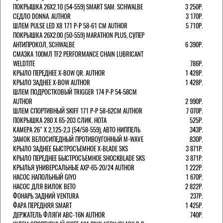
ПОКРЫШКА 26X2.10 (54-559) SMART SAM. SCHWALBE
3 250Р.
СЕДЛО DONNA. AUTHOR
3 170Р.
ШЛЕМ PULSE LED X8 171 Р-Р 58-61 СМ AUTHOR
5 710Р.
ПОКРЫШКА 26X2.00 (50-559) MARATHON PLUS, СУПЕР
АНТИПРОКОЛ, SCHWALBE
6 390Р.
СМАЗКА 100МЛ TF2 PERFORMANCE CHAIN LUBRICANT
WELDTITE
786Р.
КРЫЛО ПЕРЕДНЕЕ X-BOW QR. AUTHOR
1 428Р.
КРЫЛО ЗАДНЕЕ X-BOW AUTHOR
1 428Р.
ШЛЕМ ПОДРОСТКОВЫЙ TRIGGER 174 Р-Р 54-58СМ
AUTHOR
2 990Р.
ШЛЕМ СПОРТИВНЫЙ SKIFF 171 Р-Р 58-62СМ AUTHOR
7 070Р.
ПОКРЫШКА 280 X 65-203 СЛИК. HOTA
525Р.
КАМЕРА 26" X 2,125-2,3 (54/58-559), АВТО НИППЕЛЬ
343Р.
ЗАМОК ВЕЛОСИПЕДНЫЙ ПРОТИВОУГОННЫЙ M-WAVE
830Р.
КРЫЛО ЗАДНЕЕ БЫСТРОСЪЕМНОЕ X-BLADE SKS
3 871Р.
КРЫЛО ПЕРЕДНЕЕ БЫСТРОСЪЕМНОЕ SHOCKBLADE SKS
3 871Р.
КРЫЛЬЯ УНИВЕРСАЛЬНЫЕ AXP-65-20/24 AUTHOR
1 222Р.
НАСОС НАПОЛЬНЫЙ GIYO
1 670Р.
НАСОС ДЛЯ ВИЛОК ВЕТО
2 822Р.
ФОНАРЬ ЗАДНИЙ VENTURA
237Р.
ФАРА ПЕРЕДНЯЯ SMART
1 425Р.
ДЕРЖАТЕЛЬ ФЛЯГИ ABC-16N AUTHOR
740Р.