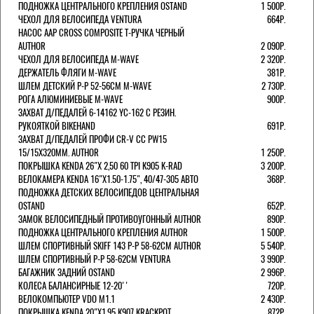
ПОДНОЖКА ЦЕНТРАЛЬНОГО КРЕПЛЕНИЯ OSTAND
1 500Р.
ЧЕХОЛ ДЛЯ ВЕЛОСИПЕДА VENTURA
664Р.
НАСОС AAP CROSS COMPOSITE Т-РУЧКА ЧЕРНЫЙ
AUTHOR
2 090Р.
ЧЕХОЛ ДЛЯ ВЕЛОСИПЕДА M-WAVE
2 320Р.
ДЕРЖАТЕЛЬ ФЛЯГИ M-WAVE
381Р.
ШЛЕМ ДЕТСКИЙ Р-Р 52-56СМ M-WAVE
2 730Р.
РОГА АЛЮМИНИЕВЫЕ M-WAVE
900Р.
ЗАХВАТ Д/ПЕДАЛЕЙ 6-14162 YC-162 С РЕЗИН.
РУКОЯТКОЙ BIKEHAND
691Р.
ЗАХВАТ Д/ПЕДАЛЕЙ ПРОФИ CR-V CC PW15
15/15X320ММ. AUTHOR
1 250Р.
ПОКРЫШКА KENDA 26"Х 2,50 60 TPI K905 K-RAD
3 200Р.
ВЕЛОКАМЕРА KENDA 16"Х1.50-1.75", 40/47-305 АВТО
368Р.
ПОДНОЖКА ДЕТСКИХ ВЕЛОСИПЕДОВ ЦЕНТРАЛЬНАЯ
OSTAND
652Р.
ЗАМОК ВЕЛОСИПЕДНЫЙ ПРОТИВОУГОННЫЙ AUTHOR
890Р.
ПОДНОЖКА ЦЕНТРАЛЬНОГО КРЕПЛЕНИЯ AUTHOR
1 500Р.
ШЛЕМ СПОРТИВНЫЙ SKIFF 143 Р-Р 58-62СМ AUTHOR
5 540Р.
ШЛЕМ СПОРТИВНЫЙ Р-Р 58-62СМ VENTURA
3 990Р.
БАГАЖНИК ЗАДНИЙ OSTAND
2 996Р.
КОЛЕСА БАЛАНСИРНЫЕ 12-20''
720Р.
ВЕЛОКОМПЬЮТЕР VDO M1.1
2 430Р.
ПОКРЫШКА KENDA 20"Х1,95 K907 KRACKPOT
872Р.