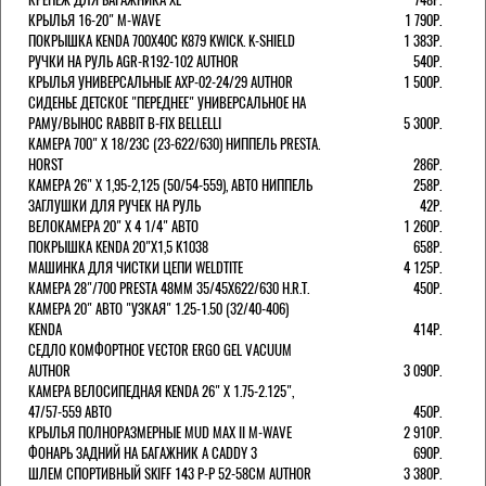
КРЫЛЬЯ 16-20" M-WAVE
1 790Р.
ПОКРЫШКА KENDA 700Х40С K879 KWICK. K-SHIELD
1 383Р.
РУЧКИ НА РУЛЬ AGR-R192-102 AUTHOR
540Р.
КРЫЛЬЯ УНИВЕРСАЛЬНЫЕ AXP-02-24/29 AUTHOR
1 500Р.
СИДЕНЬЕ ДЕТСКОЕ "ПЕРЕДНЕЕ" УНИВЕРСАЛЬНОЕ НА
РАМУ/ВЫНОС RABBIT B-FIX BELLELLI
5 300Р.
КАМЕРА 700" Х 18/23C (23-622/630) НИППЕЛЬ PRESTA.
HORST
286Р.
КАМЕРА 26" X 1,95-2,125 (50/54-559), АВТО НИППЕЛЬ
258Р.
ЗАГЛУШКИ ДЛЯ РУЧЕК НА РУЛЬ
42Р.
ВЕЛОКАМЕРА 20" Х 4 1/4" АВТО
1 260Р.
ПОКРЫШКА KENDA 20"Х1,5 K1038
658Р.
МАШИНКА ДЛЯ ЧИСТКИ ЦЕПИ WELDTITE
4 125Р.
КАМЕРА 28"/700 PRESTA 48ММ 35/45Х622/630 H.R.T.
450Р.
КАМЕРА 20" АВТО "УЗКАЯ" 1.25-1.50 (32/40-406)
KENDA
414Р.
СЕДЛО КОМФОРТНОЕ VECTOR ERGO GEL VACUUM
AUTHOR
3 090Р.
КАМЕРА ВЕЛОСИПЕДНАЯ KENDA 26" Х 1.75-2.125",
47/57-559 АВТО
450Р.
КРЫЛЬЯ ПОЛНОРАЗМЕРНЫЕ MUD MAX II M-WAVE
2 910Р.
ФОНАРЬ ЗАДНИЙ НА БАГАЖНИК A CADDY 3
690Р.
ШЛЕМ СПОРТИВНЫЙ SKIFF 143 Р-Р 52-58СМ AUTHOR
3 380Р.