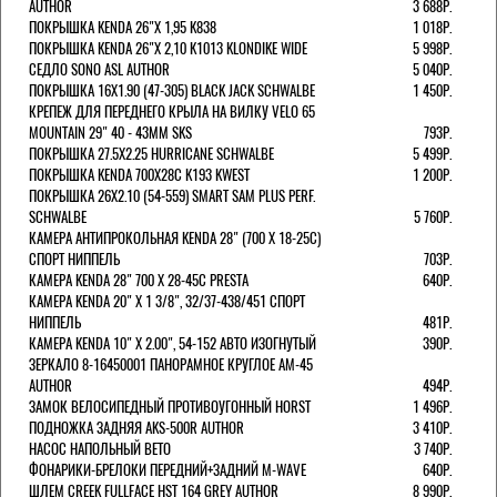
AUTHOR
3 688Р.
ПОКРЫШКА KENDA 26"Х 1,95 K838
1 018Р.
ПОКРЫШКА KENDA 26"Х 2,10 K1013 KLONDIKE WIDE
5 998Р.
СЕДЛО SONO ASL AUTHOR
5 040Р.
ПОКРЫШКА 16X1.90 (47-305) BLACK JACK SCHWALBE
1 450Р.
КРЕПЕЖ ДЛЯ ПЕРЕДНЕГО КРЫЛА НА ВИЛКУ VELO 65
MOUNTAIN 29" 40 - 43ММ SKS
793Р.
ПОКРЫШКА 27.5X2.25 HURRICANE SCHWALBE
5 499Р.
ПОКРЫШКА KENDA 700Х28С K193 KWEST
1 200Р.
ПОКРЫШКА 26X2.10 (54-559) SMART SAM PLUS PERF.
SCHWALBE
5 760Р.
КАМЕРА АНТИПРОКОЛЬНАЯ KENDA 28" (700 Х 18-25C)
СПОРТ НИППЕЛЬ
703Р.
КАМЕРА KENDA 28" 700 Х 28-45С PRESTA
640Р.
КАМЕРА KENDA 20" Х 1 3/8", 32/37-438/451 СПОРТ
НИППЕЛЬ
481Р.
КАМЕРА KENDA 10" Х 2.00", 54-152 АВТО ИЗОГНУТЫЙ
390Р.
ЗЕРКАЛО 8-16450001 ПАНОРАМНОЕ КРУГЛОЕ AM-45
AUTHOR
494Р.
ЗАМОК ВЕЛОСИПЕДНЫЙ ПРОТИВОУГОННЫЙ HORST
1 496Р.
ПОДНОЖКА ЗАДНЯЯ AKS-500R AUTHOR
3 410Р.
НАСОС НАПОЛЬНЫЙ BETO
3 740Р.
ФОНАРИКИ-БРЕЛОКИ ПЕРЕДНИЙ+ЗАДНИЙ M-WAVE
640Р.
ШЛЕМ CREEK FULLFACE HST 164 GREY AUTHOR
8 990Р.