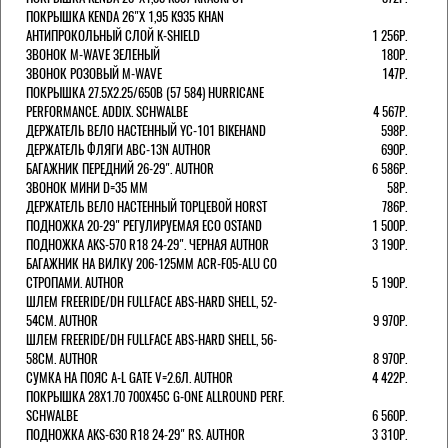
ПОКРЫШКА KENDA 26"Х 1,95 K935 KHAN
АНТИПРОКОЛЬНЫЙ СЛОЙ K-SHIELD
1 256Р.
ЗВОНОК M-WAVE ЗЕЛЕНЫЙ
180Р.
ЗВОНОК РОЗОВЫЙ M-WAVE
147Р.
ПОКРЫШКА 27.5X2.25/650B (57 584) HURRICANE
PERFORMANCE. ADDIX. SCHWALBE
4 567Р.
ДЕРЖАТЕЛЬ ВЕЛО НАСТЕННЫЙ YC-101 BIKEHAND
598Р.
ДЕРЖАТЕЛЬ ФЛЯГИ ABC-13N AUTHOR
690Р.
БАГАЖНИК ПЕРЕДНИЙ 26-29". AUTHOR
6 586Р.
ЗВОНОК МИНИ D=35 ММ
58Р.
ДЕРЖАТЕЛЬ ВЕЛО НАСТЕННЫЙ ТОРЦЕВОЙ HORST
786Р.
ПОДНОЖКА 20-29" РЕГУЛИРУЕМАЯ ECO OSTAND
1 500Р.
ПОДНОЖКА AKS-570 R18 24-29". ЧЕРНАЯ AUTHOR
3 190Р.
БАГАЖНИК НА ВИЛКУ 206-125ММ ACR-F05-ALU СО
СТРОПАМИ. AUTHOR
5 190Р.
ШЛЕМ FREERIDE/DH FULLFACE ABS-HARD SHELL, 52-
54СМ. AUTHOR
9 970Р.
ШЛЕМ FREERIDE/DH FULLFACE ABS-HARD SHELL, 56-
58СМ. AUTHOR
8 970Р.
СУМКА НА ПОЯС A-L GATE V=2.6Л. AUTHOR
4 422Р.
ПОКРЫШКА 28X1.70 700X45C G-ONE ALLROUND PERF.
SCHWALBE
6 560Р.
ПОДНОЖКА AKS-630 R18 24-29" RS. AUTHOR
3 310Р.