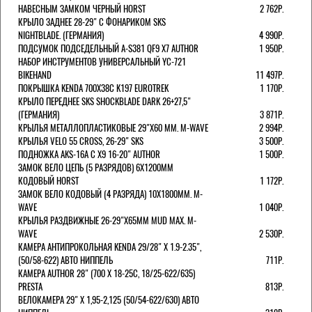
НАВЕСНЫМ ЗАМКОМ ЧЕРНЫЙ HORST
2 762Р.
КРЫЛО ЗАДНЕЕ 28-29" С ФОНАРИКОМ SKS
NIGHTBLADE. (ГЕРМАНИЯ)
4 990Р.
ПОДСУМОК ПОДСЕДЕЛЬНЫЙ A-S381 QF9 X7 AUTHOR
1 950Р.
НАБОР ИНСТРУМЕНТОВ УНИВЕРСАЛЬНЫЙ YC-721
BIKEHAND
11 497Р.
ПОКРЫШКА KENDA 700Х38С K197 EUROTREK
1 170Р.
КРЫЛО ПЕРЕДНЕЕ SKS SHOCKBLADE DARK 26+27,5"
(ГЕРМАНИЯ)
3 871Р.
КРЫЛЬЯ МЕТАЛЛОПЛАСТИКОВЫЕ 29"Х60 ММ. M-WAVE
2 994Р.
КРЫЛЬЯ VELO 55 CROSS, 26-29" SKS
3 500Р.
ПОДНОЖКА AKS-16A C X9 16-20" AUTHOR
1 500Р.
ЗАМОК ВЕЛО ЦЕПЬ (5 РАЗРЯДОВ) 6Х1200ММ
КОДОВЫЙ HORST
1 172Р.
ЗАМОК ВЕЛО КОДОВЫЙ (4 РАЗРЯДА) 10Х1800ММ. M-
WAVE
1 040Р.
КРЫЛЬЯ РАЗДВИЖНЫЕ 26-29"Х65ММ MUD MAX. M-
WAVE
2 530Р.
КАМЕРА АНТИПРОКОЛЬНАЯ KENDA 29/28" Х 1.9-2.35",
(50/58-622) АВТО НИППЕЛЬ
711Р.
КАМЕРА AUTHOR 28" (700 Х 18-25С, 18/25-622/635)
PRESTA
813Р.
ВЕЛОКАМЕРА 29" X 1,95-2,125 (50/54-622/630) АВТО