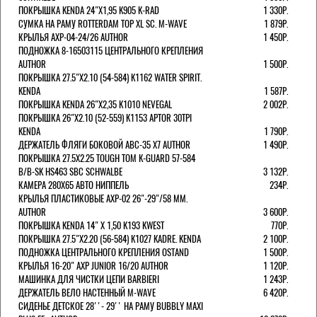
ПОКРЫШКА KENDA 24"Х1,95 K905 K-RAD
1 330Р.
СУМКА НА РАМУ ROTTERDAM TOP XL SC. M-WAVE
1 879Р.
КРЫЛЬЯ AXP-04-24/26 AUTHOR
1 450Р.
ПОДНОЖКА 8-16503115 ЦЕНТРАЛЬНОГО КРЕПЛЕНИЯ
AUTHOR
1 500Р.
ПОКРЫШКА 27.5"Х2.10 (54-584) K1162 WATER SPIRIT.
KENDA
1 587Р.
ПОКРЫШКА KENDA 26"Х2,35 K1010 NEVEGAL
2 002Р.
ПОКРЫШКА 26"Х2.10 (52-559) K1153 APTOR 30TPI
KENDA
1 790Р.
ДЕРЖАТЕЛЬ ФЛЯГИ БОКОВОЙ ABC-35 X7 AUTHOR
1 490Р.
ПОКРЫШКА 27.5X2.25 TOUGH TOM K-GUARD 57-584
B/B-SK HS463 SBC SCHWALBE
3 132Р.
КАМЕРА 280Х65 АВТО НИППЕЛЬ
234Р.
КРЫЛЬЯ ПЛАСТИКОВЫЕ AXP-02 26"-29"/58 ММ.
AUTHOR
3 600Р.
ПОКРЫШКА KENDA 14" Х 1,50 K193 KWEST
770Р.
ПОКРЫШКА 27.5"Х2.20 (56-584) K1027 KADRE. KENDA
2 100Р.
ПОДНОЖКА ЦЕНТРАЛЬНОГО КРЕПЛЕНИЯ OSTAND
1 500Р.
КРЫЛЬЯ 16-20" AXP JUNIOR 16/20 AUTHOR
1 120Р.
МАШИНКА ДЛЯ ЧИСТКИ ЦЕПИ BARBIERI
1 243Р.
ДЕРЖАТЕЛЬ ВЕЛО НАСТЕННЫЙ M-WAVE
6 420Р.
СИДЕНЬЕ ДЕТСКОЕ 28''- 29'' НА РАМУ BUBBLY MAXI