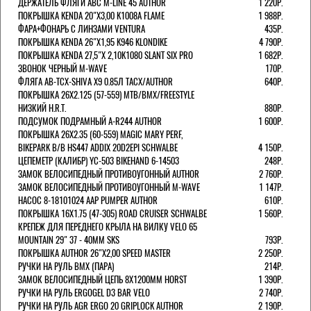
ДЕРЖАТЕЛЬ ФЛЯГИ АВС M-LINE 45 AUTHOR
1 220Р.
ПОКРЫШКА KENDA 20"Х3,00 K1008A FLAME
1 988Р.
ФАРА+ФОНАРЬ С ЛИНЗАМИ VENTURA
435Р.
ПОКРЫШКА KENDA 26"Х1,95 K946 KLONDIKE
4 790Р.
ПОКРЫШКА KENDA 27,5"Х 2,10K1080 SLANT SIX PRO
1 682Р.
ЗВОНОК ЧЕРНЫЙ M-WAVE
170Р.
ФЛЯГА AB-TCX-SHIVA X9 0.85Л TACX/AUTHOR
640Р.
ПОКРЫШКА 26X2.125 (57-559) MTB/BMX/FREESTYLE
НИЗКИЙ H.R.T.
880Р.
ПОДСУМОК ПОДРАМНЫЙ A-R244 AUTHOR
1 600Р.
ПОКРЫШКА 26X2.35 (60-559) MAGIC MARY PERF,
BIKEPARK B/B HS447 ADDIX 20D2EPI SCHWALBE
4 150Р.
ЦЕПЕМЕТР (КАЛИБР) YC-503 BIKEHAND 6-14503
248Р.
ЗАМОК ВЕЛОСИПЕДНЫЙ ПРОТИВОУГОННЫЙ AUTHOR
2 760Р.
ЗАМОК ВЕЛОСИПЕДНЫЙ ПРОТИВОУГОННЫЙ M-WAVE
1 147Р.
НАСОС 8-18101024 AAP PUMPER AUTHOR
610Р.
ПОКРЫШКА 16X1.75 (47-305) ROAD CRUISER SCHWALBE
1 560Р.
КРЕПЕЖ ДЛЯ ПЕРЕДНЕГО КРЫЛА НА ВИЛКУ VELO 65
MOUNTAIN 29" 37 - 40ММ SKS
793Р.
ПОКРЫШКА AUTHOR 26"Х2,00 SPEED MASTER
2 250Р.
РУЧКИ НА РУЛЬ BMX (ПАРА)
214Р.
ЗАМОК ВЕЛОCИПЕДНЫЙ ЦЕПЬ 8Х1200ММ HORST
1 390Р.
РУЧКИ НА РУЛЬ ERGOGEL D3 BAR VELO
2 740Р.
РУЧКИ НА РУЛЬ AGR ERGO 20 GRIPLOCK AUTHOR
2 190Р.