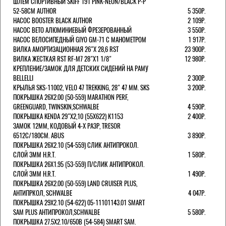
ШЛЕМ СПОРТИВНЫЙ SKIFF 191 PINK-NEON/BLACK Р-Р
52-58СМ AUTHOR
5 350Р.
НАСОС BOOSTER BLACK AUTHOR
2 109Р.
НАСОС BETO АЛЮМИНИЕВЫЙ ФРЕЗЕРОВАННЫЙ
3 550Р.
НАСОС ВЕЛОСИПЕДНЫЙ GIYO GM-71 С МАНОМЕТРОМ
1 917Р.
ВИЛКА АМОРТИЗАЦИОННАЯ 26"Х 28,6 RST
23 900Р.
ВИЛКА ЖЕСТКАЯ RST RF-M7 28"Х1 1/8"
12 980Р.
КРЕПЛЕНИЕ/ЗАМОК ДЛЯ ДЕТСКИХ СИДЕНИЙ НА РАМУ
BELLELLI
2 300Р.
КРЫЛЬЯ SKS-11002, VELO 47 TREKKING, 28" 47 ММ. SKS
3 200Р.
ПОКРЫШКА 26X2.00 (50-559) MARATHON PERF,
GREENGUARD, TWINSKIN,SCHWALBE
4 590Р.
ПОКРЫШКА KENDA 29"Х2,10 (55X622) K1153
2 400Р.
ЗАМОК 12ММ, КОДОВЫЙ 4-Х РАЗР, TRESOR
6512C/180СМ. ABUS
3 890Р.
ПОКРЫШКА 26X2.10 (54-559) СЛИК АНТИПРОКОЛ.
СЛОЙ 3ММ H.R.T.
1 580Р.
ПОКРЫШКА 26X1.95 (53-559) П/СЛИК АНТИПРОКОЛ.
СЛОЙ 3ММ H.R.T.
1 490Р.
ПОКРЫШКА 26X2.00 (50-559) LAND CRUISER PLUS,
АНТИПРКОЛ, SCHWALBE
4 047Р.
ПОКРЫШКА 29X2.10 (54-622) 05-11101143.01 SMART
SAM PLUS АНТИПРОКОЛ,SCHWALBE
5 580Р.
ПОКРЫШКА 27.5X2.10/650B (54-584) SMART SAM.