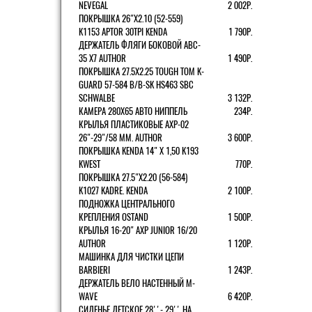
NEVEGAL
2 002Р.
ПОКРЫШКА 26"Х2.10 (52-559)
K1153 APTOR 30TPI KENDA
1 790Р.
ДЕРЖАТЕЛЬ ФЛЯГИ БОКОВОЙ ABC-
35 X7 AUTHOR
1 490Р.
ПОКРЫШКА 27.5X2.25 TOUGH TOM K-
GUARD 57-584 B/B-SK HS463 SBC
SCHWALBE
3 132Р.
КАМЕРА 280Х65 АВТО НИППЕЛЬ
234Р.
КРЫЛЬЯ ПЛАСТИКОВЫЕ AXP-02
26"-29"/58 ММ. AUTHOR
3 600Р.
ПОКРЫШКА KENDA 14" Х 1,50 K193
KWEST
770Р.
ПОКРЫШКА 27.5"Х2.20 (56-584)
K1027 KADRE. KENDA
2 100Р.
ПОДНОЖКА ЦЕНТРАЛЬНОГО
КРЕПЛЕНИЯ OSTAND
1 500Р.
КРЫЛЬЯ 16-20" AXP JUNIOR 16/20
AUTHOR
1 120Р.
МАШИНКА ДЛЯ ЧИСТКИ ЦЕПИ
BARBIERI
1 243Р.
ДЕРЖАТЕЛЬ ВЕЛО НАСТЕННЫЙ M-
WAVE
6 420Р.
СИДЕНЬЕ ДЕТСКОЕ 28''- 29'' НА