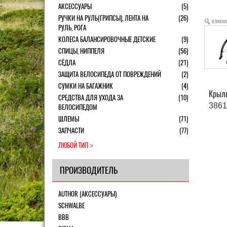
АКСЕССУАРЫ
(5)
РУЧКИ НА РУЛЬ(ГРИПСЫ), ЛЕНТА НА
(26)
кликни
РУЛЬ, РОГА
КОЛЕСА БАЛАНСИРОВОЧНЫЕ ДЕТСКИЕ
(9)
СПИЦЫ, НИППЕЛЯ
(56)
СЁДЛА
(21)
ЗАЩИТА ВЕЛОСИПЕДА ОТ ПОВРЕЖДЕНИЙ
(2)
СУМКИ НА БАГАЖНИК
(4)
Крыль
СРЕДСТВА ДЛЯ УХОДА ЗА
(10)
3861
ВЕЛОСИПЕДОМ
ШЛЕМЫ
(71)
ЗАПЧАСТИ
(77)
ЛЮБОЙ ТИП
ПРОИЗВОДИТЕЛЬ
AUTHOR (АКСЕССУАРЫ)
SCHWALBE
BBB