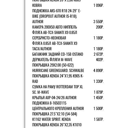
KOBRA
1 096Р.
ПОДНОЖКА AKS-670 R18 24-29" E-
BIKE (DROPOUT AUTHOR IS-R18).
AUTHOR
3 550Р.
КАМЕРА 200Х50 АВТО НИППЕЛЬ
200Р.
ФЛЯГА AB-TCX-SHANTI X9 0.85Л
СЕРЕБРИСТО-НЕОНОВАЯ
1 180Р.
ФЛЯГА 0.85Л AB-TCX-SHANTI X9
TACX/AUTHOR
1 180Р.
БАГАЖНИК ЗАДНИЙ CD-15B OSTAND
2 672Р.
ДЕРЖАТЕЛЬ ФЛЯГИ M-WAVE
402Р.
ПОКРЫШКА 29X2.00 (50-622)
HURRICANE GREENGUARD. SCHWALBE
4 890Р.
ПОКРЫШКА KENDA 24"Х1,95 K905 K-
RAD
1 330Р.
СУМКА НА РАМУ ROTTERDAM TOP XL
SC. M-WAVE
1 879Р.
КРЫЛЬЯ AXP-04-24/26 AUTHOR
1 450Р.
ПОДНОЖКА 8-16503115
ЦЕНТРАЛЬНОГО КРЕПЛЕНИЯ AUTHOR
1 500Р.
ПОКРЫШКА 27.5"Х2.10 (54-584)
K1162 WATER SPIRIT. KENDA
1 587Р.
ПОКРЫШКА KENDA 26"Х2,35 K1010