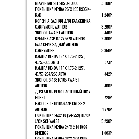
BEAVERTAIL SET SKS 0-10100
3 108Р.
ПОКРЫШКА KENDA 26"Х1,95 K905 K-
RAD
1 240Р.
КОРЗИНА ЗАДНЯЯ ДЛЯ БАГАЖНИКА
CARRYMORE AUTHOR
3 280Р.
ЗВОНОК AWA-51 AUTHOR
440Р.
КРЫЛЬЯ AXP-07-27,5/29 AUTHOR
2 900Р.
БАГАЖНИК ЗАДНИЙ AUTHOR
CARRYMORE
3 950Р.
КАМЕРА KENDA 18" Х 1.75-2.125",
47/57-355 АВТО
373Р.
КАМЕРА KENDA 14" Х 1.75-2.125",
47/57-254/263 АВТО
342Р.
ЗВОНОК 8-16310105 AWA-51
AUTHOR
400Р.
ДЕРЖАТЕЛЬ ВЕЛО НАСТЕННЫЙ H017
HORST
729Р.
НАСОС 8-18101046 AAP CROSS 2
AUTHOR
1 770Р.
ПОКРЫШКА 26X2.10 (54-559) BLACK
JACK SCHWALBE
5 290Р.
ПОКРЫШКА KENDA 24"Х 2,10 K887
KINETICS
1 063Р.
ПОКРЫШКА KENDA 26"Х 2,00 K885