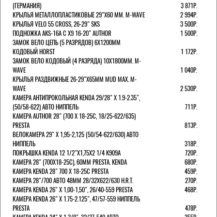
(ГЕРМАНИЯ)
3 871Р.
КРЫЛЬЯ МЕТАЛЛОПЛАСТИКОВЫЕ 29"Х60 ММ. M-WAVE
2 994Р.
КРЫЛЬЯ VELO 55 CROSS, 26-29" SKS
3 500Р.
ПОДНОЖКА AKS-16A C X9 16-20" AUTHOR
1 500Р.
ЗАМОК ВЕЛО ЦЕПЬ (5 РАЗРЯДОВ) 6Х1200ММ
КОДОВЫЙ HORST
1 172Р.
ЗАМОК ВЕЛО КОДОВЫЙ (4 РАЗРЯДА) 10Х1800ММ. M-
WAVE
1 040Р.
КРЫЛЬЯ РАЗДВИЖНЫЕ 26-29"Х65ММ MUD MAX. M-
WAVE
2 530Р.
КАМЕРА АНТИПРОКОЛЬНАЯ KENDA 29/28" Х 1.9-2.35",
(50/58-622) АВТО НИППЕЛЬ
711Р.
КАМЕРА AUTHOR 28" (700 Х 18-25С, 18/25-622/635)
PRESTA
813Р.
ВЕЛОКАМЕРА 29" X 1,95-2,125 (50/54-622/630) АВТО
НИППЕЛЬ
318Р.
ПОКРЫШКА KENDA 12 1/2"Х1,75X2 1/4 K909A
720Р.
КАМЕРА 28" (700Х18-25С), 60ММ PRESTA. KENDA
680Р.
КАМЕРА KENDA 28" 700 Х 18-25С PRESTA
459Р.
КАМЕРА 28"/700 АВТО 48ММ 28/32Х622/630 H.R.T.
270Р.
КАМЕРА KENDA 26" Х 1,00-1,50", 26/40-559 PRESTA
468Р.
КАМЕРА KENDA 26" Х 1.75-2.125", 47/57-559 НИППЕЛЬ
PRESTA
478Р.