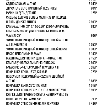
СЕДЛО SONO ASL AUTHOR
5 040Р.
ДЕРЖАТЕЛЬ ВЕЛО НАСТЕННЫЙ H025 HORST
804Р.
РУЧКИ НА РУЛЬ ДЕТСКИЕ
126Р.
СИДЕНЬЕ ДЕТСКОЕ BUBBLY MAXI FF X8 НА ПОДСЕД.
ШТЫРЬ, ДО 22КГ AUTHOR
7 990Р.
КАМЕРА AUTHOR 24" Х 1.50-2.20", (32/57-507) PRESTA
680Р.
КРЫЛЬЯ 5-386085 УНИВЕРСАЛЬНЫЕ MUD MAX M-
WAVE 26-29"
808Р.
ЗАМОК ВЕЛОСИПЕДНЫЙ ПРОТИВОУГОННЫЙ AUTHOR
AUL FLEXGUARD-6
2 050Р.
ЗАМОК ВЕЛОСИПЕДНЫЙ ПРОТИВОУГОННЫЙ HORST
1 388Р.
НАСОС НАПОЛЬНЫЙ M-WAVE
5 190Р.
МАШИНКА ДЛЯ ЧИСТКИ ЦЕПИ ATH-810 AUTHOR
2 156Р.
КРЫЛЬЯ УНИВЕРСАЛЬНЫЕ HIGHTREK SKS
2 800Р.
БАГАЖНИК 5-440198 ЗАДНИЙ TRAVELLER A II
3 268Р.
ПОКРЫШКА KENDA 16"Х2,125 K846
729Р.
ПОДСУМОК ПОДРАМНЫЙ A-R282 MPP ДВОЙНОЙ
AUTHOR
3 688Р.
ПОКРЫШКА KENDA 26"Х 1,95 K838
1 018Р.
ПОКРЫШКА KENDA 26"Х 2,10 K1013 KLONDIKE WIDE
5 998Р.
КРЕПЕЖ ДЛЯ ПЕРЕДНЕГО КРЫЛА НА ВИЛКУ VELO 65
MOUNTAIN 29" 40 - 43ММ SKS
793Р.
ПОКРЫШКА 27.5X2.25 HURRICANE SCHWALBE
5 499Р.