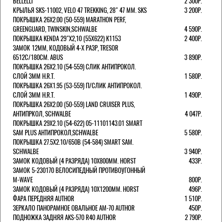
BELLELLI
2 300Р.
КРЫЛЬЯ SKS-11002, VELO 47 TREKKING, 28" 47 ММ. SKS
3 200Р.
ПОКРЫШКА 26X2.00 (50-559) MARATHON PERF,
GREENGUARD, TWINSKIN,SCHWALBE
4 590Р.
ПОКРЫШКА KENDA 29"Х2,10 (55X622) K1153
2 400Р.
ЗАМОК 12ММ, КОДОВЫЙ 4-Х РАЗР, TRESOR
6512C/180СМ. ABUS
3 890Р.
ПОКРЫШКА 26X2.10 (54-559) СЛИК АНТИПРОКОЛ.
СЛОЙ 3ММ H.R.T.
1 580Р.
ПОКРЫШКА 26X1.95 (53-559) П/СЛИК АНТИПРОКОЛ.
СЛОЙ 3ММ H.R.T.
1 490Р.
ПОКРЫШКА 26X2.00 (50-559) LAND CRUISER PLUS,
АНТИПРКОЛ, SCHWALBE
4 047Р.
ПОКРЫШКА 29X2.10 (54-622) 05-11101143.01 SMART
SAM PLUS АНТИПРОКОЛ,SCHWALBE
5 580Р.
ПОКРЫШКА 27.5X2.10/650B (54-584) SMART SAM.
SCHWALBE
3 940Р.
ЗАМОК КОДОВЫЙ (4 РАЗРЯДА) 10Х800ММ. HORST
433Р.
ЗАМОК 5-230170 ВЕЛОСИПЕДНЫЙ ПРОТИВОУГОННЫЙ
M-WAVE
800Р.
ЗАМОК КОДОВЫЙ (4 РАЗРЯДА) 10Х1200ММ. HORST
496Р.
ФАРА ПЕРЕДНЯЯ AUTHOR
1 510Р.
ЗЕРКАЛО ПАНОРАМНОЕ ОВАЛЬНОЕ AM-70 AUTHOR
450Р.
ПОДНОЖКА ЗАДНЯЯ AKS-570 R40 AUTHOR
2 790Р.