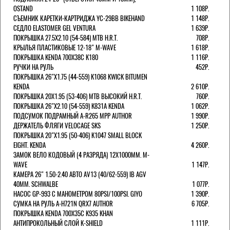
OSTAND
1 108Р.
СЪЕМНИК КАРЕТКИ-КАРТРИДЖА YC-29BB BIKEHAND
1 148Р.
СЕДЛО ELASTOMER GEL VENTURA
1 639Р.
ПОКРЫШКА 27.5X2.10 (54-584) MTB H.R.T.
708Р.
КРЫЛЬЯ ПЛАСТИКОВЫЕ 12-18" M-WAVE
1 618Р.
ПОКРЫШКА KENDA 700Х38С K180
1 116Р.
РУЧКИ НА РУЛЬ
452Р.
ПОКРЫШКА 26"Х1.75 (44-559) K1068 KWICK BITUMEN
KENDA
2 610Р.
ПОКРЫШКА 20X1.95 (53-406) MTB ВЫСОКИЙ H.R.T.
760Р.
ПОКРЫШКА 26"Х2.10 (54-559) K831A KENDA
1 062Р.
ПОДСУМОК ПОДРАМНЫЙ A-R265 MPP AUTHOR
1 990Р.
ДЕРЖАТЕЛЬ ФЛЯГИ VELOCAGE SKS
1 250Р.
ПОКРЫШКА 20"Х1.95 (50-406) K1047 SMALL BLOCK
EIGHT. KENDA
4 260Р.
ЗАМОК ВЕЛО КОДОВЫЙ (4 РАЗРЯДА) 12Х1000ММ. M-
WAVE
1 147Р.
КАМЕРА 26" 1.50-2.40 АВТО AV13 (40/62-559) IB AGV
40MM. SCHWALBE
1 077Р.
НАСОС GP-993 С МАНОМЕТРОМ 80PSI/100PSI. GIYO
1 390Р.
СУМКА НА РУЛЬ A-H721N QRX7 AUTHOR
6 705Р.
ПОКРЫШКА KENDA 700Х35С K935 KHAN
АНТИПРОКОЛЬНЫЙ СЛОЙ K-SHIELD
1 111Р.