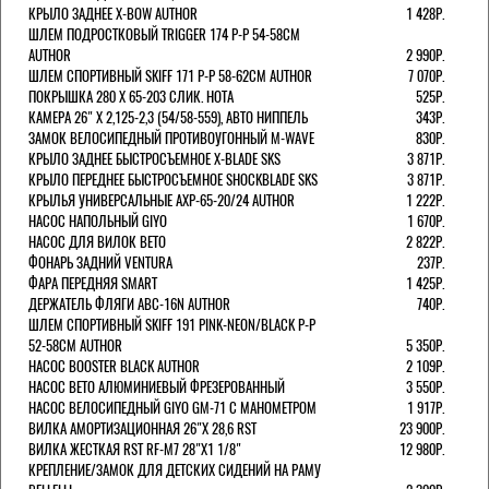
КРЫЛО ЗАДНЕЕ X-BOW AUTHOR
1 428Р.
ШЛЕМ ПОДРОСТКОВЫЙ TRIGGER 174 Р-Р 54-58СМ
AUTHOR
2 990Р.
ШЛЕМ СПОРТИВНЫЙ SKIFF 171 Р-Р 58-62СМ AUTHOR
7 070Р.
ПОКРЫШКА 280 X 65-203 СЛИК. HOTA
525Р.
КАМЕРА 26" X 2,125-2,3 (54/58-559), АВТО НИППЕЛЬ
343Р.
ЗАМОК ВЕЛОСИПЕДНЫЙ ПРОТИВОУГОННЫЙ M-WAVE
830Р.
КРЫЛО ЗАДНЕЕ БЫСТРОСЪЕМНОЕ X-BLADE SKS
3 871Р.
КРЫЛО ПЕРЕДНЕЕ БЫСТРОСЪЕМНОЕ SHOCKBLADE SKS
3 871Р.
КРЫЛЬЯ УНИВЕРСАЛЬНЫЕ AXP-65-20/24 AUTHOR
1 222Р.
НАСОС НАПОЛЬНЫЙ GIYO
1 670Р.
НАСОС ДЛЯ ВИЛОК ВЕТО
2 822Р.
ФОНАРЬ ЗАДНИЙ VENTURA
237Р.
ФАРА ПЕРЕДНЯЯ SMART
1 425Р.
ДЕРЖАТЕЛЬ ФЛЯГИ ABC-16N AUTHOR
740Р.
ШЛЕМ СПОРТИВНЫЙ SKIFF 191 PINK-NEON/BLACK Р-Р
52-58СМ AUTHOR
5 350Р.
НАСОС BOOSTER BLACK AUTHOR
2 109Р.
НАСОС BETO АЛЮМИНИЕВЫЙ ФРЕЗЕРОВАННЫЙ
3 550Р.
НАСОС ВЕЛОСИПЕДНЫЙ GIYO GM-71 С МАНОМЕТРОМ
1 917Р.
ВИЛКА АМОРТИЗАЦИОННАЯ 26"Х 28,6 RST
23 900Р.
ВИЛКА ЖЕСТКАЯ RST RF-M7 28"Х1 1/8"
12 980Р.
КРЕПЛЕНИЕ/ЗАМОК ДЛЯ ДЕТСКИХ СИДЕНИЙ НА РАМУ