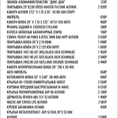
ЗВОНОК АЛЮМИНИЙ/ПЛАСТИК "ДИНГ-ДОН"
123Р.
ПОКРЫШКА 29"Х2,00 SPEED MASTER П/СЛИК AUTHOR
2 920Р.
КАМЕРА AUTHOR 27,5" Х 1.75-2.35", 47/60-584 СПОРТ
НИППЕЛЬ
626Р.
КАМЕРА KENDA 26" Х 1.75-2.125", 47/57-559 АВТО
468Р.
ФОНАРЬ ЗАДНИЙ 8-12039220 CYCLONE
390Р.
КОЛЕСА ЗАПАСНЫЕ БАЛАНСИРНЫЕ (ПАРА)
166Р.
CУМКА-ЧЕХОЛ НА РАМУ A-R255 TANK BAG MPP AUTHOR
2 630Р.
ПОКРЫШКА KENDA 26"Х 2,10 K848
1 098Р.
ПОКРЫШКА KENDA 26"Х 2,125 K50 60TPI
1 689Р.
ПОКРЫШКА 16X1.90 (47-305) BLACK JACK SCHWALBE
1 450Р.
ПОКРЫШКА 24X1.90 (47-507) BLACK JACK SCHWALBE
2 040Р.
ПОКРЫШКА 24X2.00 (50-507) LAND CRUISER SCHWALBE
2 440Р.
КАМЕРА АНТИПРОКОЛЬНАЯ KENDA 28" 700 Х 28-45C
АВТО НИППЕЛЬ
658Р.
ВЕЛОКАМЕРА KENDA 20" Х 3,00", 68-406 АВТО
696Р.
КРЫЛЬЯ 00-170280 УНИВЕРСАЛЬНЫЕ HORST
2 550Р.
КОРЗИНА ПЕРЕДНЯЯ БЫСТРОСЪЕМНАЯ M-WAVE
6 610Р.
КРЫЛЬЯ ПОЛНОРАЗМЕРНЫЕ AXP-60 AUTHOR
2 180Р.
ДЕРЖАТЕЛЬ ФЛЯГИ АВС FLY 33 AUTHOR
1 490Р.
НАСОС AAP CROSS LITE AUTHOR
2 007Р.
КРЕПЕЖ БАГАЖНИКА OSTAND
430Р.
КРЫЛЬЯ МЕТАЛЛОПЛАСТ. AXP-53 BLK 28"Х 53 ММ
AUTHOR
3 500Р.