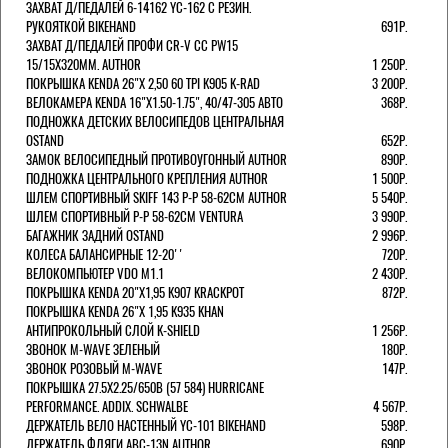
ЗАХВАТ Д/ПЕДАЛЕЙ 6-14162 YC-162 С РЕЗИН.
РУКОЯТКОЙ BIKEHAND
691Р.
ЗАХВАТ Д/ПЕДАЛЕЙ ПРОФИ CR-V CC PW15
15/15X320ММ. AUTHOR
1 250Р.
ПОКРЫШКА KENDA 26"Х 2,50 60 TPI K905 K-RAD
3 200Р.
ВЕЛОКАМЕРА KENDA 16"Х1.50-1.75", 40/47-305 АВТО
368Р.
ПОДНОЖКА ДЕТСКИХ ВЕЛОСИПЕДОВ ЦЕНТРАЛЬНАЯ
OSTAND
652Р.
ЗАМОК ВЕЛОСИПЕДНЫЙ ПРОТИВОУГОННЫЙ AUTHOR
890Р.
ПОДНОЖКА ЦЕНТРАЛЬНОГО КРЕПЛЕНИЯ AUTHOR
1 500Р.
ШЛЕМ СПОРТИВНЫЙ SKIFF 143 Р-Р 58-62СМ AUTHOR
5 540Р.
ШЛЕМ СПОРТИВНЫЙ Р-Р 58-62СМ VENTURA
3 990Р.
БАГАЖНИК ЗАДНИЙ OSTAND
2 996Р.
КОЛЕСА БАЛАНСИРНЫЕ 12-20''
720Р.
ВЕЛОКОМПЬЮТЕР VDO M1.1
2 430Р.
ПОКРЫШКА KENDA 20"Х1,95 K907 KRACKPOT
872Р.
ПОКРЫШКА KENDA 26"Х 1,95 K935 KHAN
АНТИПРОКОЛЬНЫЙ СЛОЙ K-SHIELD
1 256Р.
ЗВОНОК M-WAVE ЗЕЛЕНЫЙ
180Р.
ЗВОНОК РОЗОВЫЙ M-WAVE
147Р.
ПОКРЫШКА 27.5X2.25/650B (57 584) HURRICANE
PERFORMANCE. ADDIX. SCHWALBE
4 567Р.
ДЕРЖАТЕЛЬ ВЕЛО НАСТЕННЫЙ YC-101 BIKEHAND
598Р.
ДЕРЖАТЕЛЬ ФЛЯГИ ABC-13N AUTHOR
690Р.