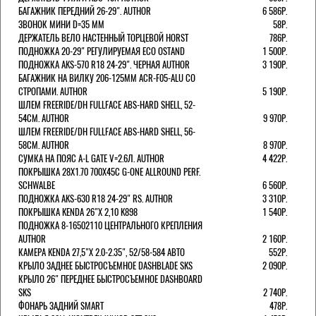
БАГАЖНИК ПЕРЕДНИЙ 26-29". AUTHOR
6 586Р.
ЗВОНОК МИНИ D=35 ММ
58Р.
ДЕРЖАТЕЛЬ ВЕЛО НАСТЕННЫЙ ТОРЦЕВОЙ HORST
786Р.
ПОДНОЖКА 20-29" РЕГУЛИРУЕМАЯ ECO OSTAND
1 500Р.
ПОДНОЖКА AKS-570 R18 24-29". ЧЕРНАЯ AUTHOR
3 190Р.
БАГАЖНИК НА ВИЛКУ 206-125ММ ACR-F05-ALU СО
СТРОПАМИ. AUTHOR
5 190Р.
ШЛЕМ FREERIDE/DH FULLFACE ABS-HARD SHELL, 52-
54СМ. AUTHOR
9 970Р.
ШЛЕМ FREERIDE/DH FULLFACE ABS-HARD SHELL, 56-
58СМ. AUTHOR
8 970Р.
СУМКА НА ПОЯС A-L GATE V=2.6Л. AUTHOR
4 422Р.
ПОКРЫШКА 28X1.70 700X45C G-ONE ALLROUND PERF.
SCHWALBE
6 560Р.
ПОДНОЖКА AKS-630 R18 24-29" RS. AUTHOR
3 310Р.
ПОКРЫШКА KENDA 26"Х 2,10 K898
1 540Р.
ПОДНОЖКА 8-16502110 ЦЕНТРАЛЬНОГО КРЕПЛЕНИЯ
AUTHOR
2 160Р.
КАМЕРА KENDA 27,5"Х 2.0-2.35", 52/58-584 АВТО
552Р.
КРЫЛО ЗАДНЕЕ БЫСТРОСЪЕМНОЕ DASHBLADE SKS
2 090Р.
КРЫЛО 26" ПЕРЕДНЕЕ БЫСТРОСЪЕМНОЕ DASHBOARD
SKS
2 740Р.
ФОНАРЬ ЗАДНИЙ SMART
478Р.