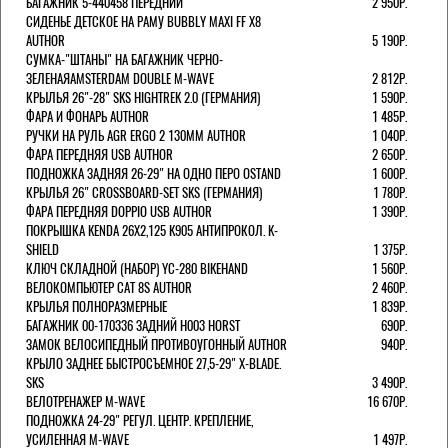
БАГАЖНИК 5-440458 ПЕРЕДНИЙ
2 950Р.
СИДЕНЬЕ ДЕТСКОЕ НА РАМУ BUBBLY MAXI FF X8
AUTHOR
5 190Р.
СУМКА-"ШТАНЫ" НА БАГАЖНИК ЧЕРНО-
ЗЕЛЕНАЯAMSTERDAM DOUBLE M-WAVE
2 812Р.
КРЫЛЬЯ 26"-28" SKS HIGHTREK 2.0 (ГЕРМАНИЯ)
1 590Р.
ФАРА И ФОНАРЬ AUTHOR
1 485Р.
РУЧКИ НА РУЛЬ AGR ERGO 2 130ММ AUTHOR
1 040Р.
ФАРА ПЕРЕДНЯЯ USB AUTHOR
2 650Р.
ПОДНОЖКА ЗАДНЯЯ 26-29" НА ОДНО ПЕРО OSTAND
1 600Р.
КРЫЛЬЯ 26" CROSSBOARD-SET SKS (ГЕРМАНИЯ)
1 780Р.
ФАРА ПЕРЕДНЯЯ DOPPIO USB AUTHOR
1 390Р.
ПОКРЫШКА KENDA 26Х2,125 K905 АНТИПРОКОЛ. K-
SHIELD
1 375Р.
КЛЮЧ СКЛАДНОЙ (НАБОР) YC-280 BIKEHAND
1 560Р.
ВЕЛОКОМПЬЮТЕР CAT 8S AUTHOR
2 460Р.
КРЫЛЬЯ ПОЛНОРАЗМЕРНЫЕ
1 839Р.
БАГАЖНИК 00-170336 ЗАДНИЙ H003 HORST
690Р.
ЗАМОК ВЕЛОСИПЕДНЫЙ ПРОТИВОУГОННЫЙ AUTHOR
940Р.
КРЫЛО ЗАДНЕЕ БЫСТРОСЪЕМНОЕ 27,5-29" X-BLADE.
SKS
3 490Р.
ВЕЛОТРЕНАЖЕР M-WAVE
16 670Р.
ПОДНОЖКА 24-29" РЕГУЛ. ЦЕНТР. КРЕПЛЕНИЕ,
УСИЛЕННАЯ M-WAVE
1 497Р.