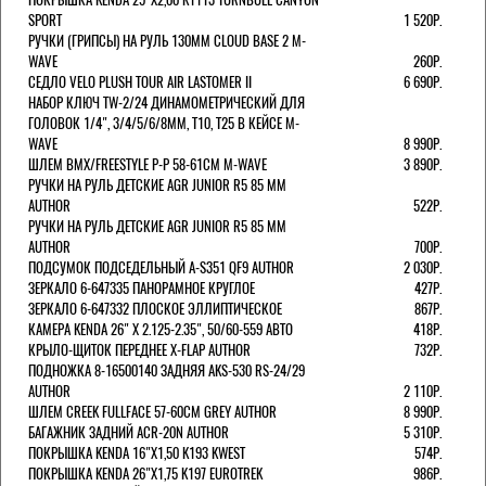
SPORT
1 520Р.
РУЧКИ (ГРИПСЫ) НА РУЛЬ 130ММ CLOUD BASE 2 M-
WAVE
260Р.
СЕДЛО VELO PLUSH TOUR AIR LASTOMER II
6 690Р.
НАБОР КЛЮЧ TW-2/24 ДИНАМОМЕТРИЧЕСКИЙ ДЛЯ
ГОЛОВОК 1/4", 3/4/5/6/8ММ, T10, T25 В КЕЙСЕ M-
WAVE
8 990Р.
ШЛЕМ ВМХ/FREESTYLE Р-Р 58-61СМ M-WAVE
3 890Р.
РУЧКИ НА РУЛЬ ДЕТСКИЕ AGR JUNIOR R5 85 ММ
AUTHOR
522Р.
РУЧКИ НА РУЛЬ ДЕТСКИЕ AGR JUNIOR R5 85 ММ
AUTHOR
700Р.
ПОДСУМОК ПОДСЕДЕЛЬНЫЙ A-S351 QF9 AUTHOR
2 030Р.
ЗЕРКАЛО 6-647335 ПАНОРАМНОЕ КРУГЛОЕ
427Р.
ЗЕРКАЛО 6-647332 ПЛОСКОЕ ЭЛЛИПТИЧЕСКОЕ
867Р.
КАМЕРА KENDA 26" Х 2.125-2.35", 50/60-559 АВТО
418Р.
КРЫЛО-ЩИТОК ПЕРЕДНЕЕ X-FLAP AUTHOR
732Р.
ПОДНОЖКА 8-16500140 ЗАДНЯЯ AKS-530 RS-24/29
AUTHOR
2 110Р.
ШЛЕМ CREEK FULLFACE 57-60СМ GREY AUTHOR
8 990Р.
БАГАЖНИК ЗАДНИЙ ACR-20N AUTHOR
5 310Р.
ПОКРЫШКА KENDA 16"Х1,50 K193 KWEST
574Р.
ПОКРЫШКА KENDA 26"Х1,75 K197 EUROTREK
986Р.