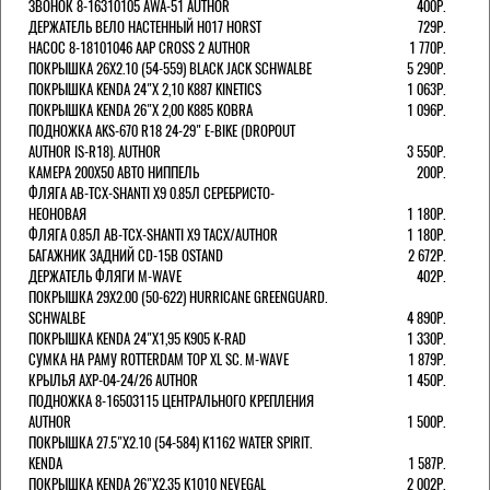
ЗВОНОК 8-16310105 AWA-51 AUTHOR
400Р.
ДЕРЖАТЕЛЬ ВЕЛО НАСТЕННЫЙ H017 HORST
729Р.
НАСОС 8-18101046 AAP CROSS 2 AUTHOR
1 770Р.
ПОКРЫШКА 26X2.10 (54-559) BLACK JACK SCHWALBE
5 290Р.
ПОКРЫШКА KENDA 24"Х 2,10 K887 KINETICS
1 063Р.
ПОКРЫШКА KENDA 26"Х 2,00 K885 KOBRA
1 096Р.
ПОДНОЖКА AKS-670 R18 24-29" E-BIKE (DROPOUT
AUTHOR IS-R18). AUTHOR
3 550Р.
КАМЕРА 200Х50 АВТО НИППЕЛЬ
200Р.
ФЛЯГА AB-TCX-SHANTI X9 0.85Л СЕРЕБРИСТО-
НЕОНОВАЯ
1 180Р.
ФЛЯГА 0.85Л AB-TCX-SHANTI X9 TACX/AUTHOR
1 180Р.
БАГАЖНИК ЗАДНИЙ CD-15B OSTAND
2 672Р.
ДЕРЖАТЕЛЬ ФЛЯГИ M-WAVE
402Р.
ПОКРЫШКА 29X2.00 (50-622) HURRICANE GREENGUARD.
SCHWALBE
4 890Р.
ПОКРЫШКА KENDA 24"Х1,95 K905 K-RAD
1 330Р.
СУМКА НА РАМУ ROTTERDAM TOP XL SC. M-WAVE
1 879Р.
КРЫЛЬЯ AXP-04-24/26 AUTHOR
1 450Р.
ПОДНОЖКА 8-16503115 ЦЕНТРАЛЬНОГО КРЕПЛЕНИЯ
AUTHOR
1 500Р.
ПОКРЫШКА 27.5"Х2.10 (54-584) K1162 WATER SPIRIT.
KENDA
1 587Р.
ПОКРЫШКА KENDA 26"Х2,35 K1010 NEVEGAL
2 002Р.