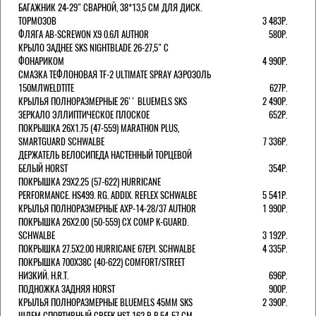
БАГАЖНИК 24-29" СВАРНОЙ, 38*13,5 СМ ДЛЯ ДИСК.
ТОРМОЗОВ
3 483Р.
ФЛЯГА AB-SCREWON X9 0.6Л AUTHOR
580Р.
КРЫЛО ЗАДНЕЕ SKS NIGHTBLADE 26-27,5" С
ФОНАРИКОМ
4 990Р.
СМАЗКА ТЕФЛОНОВАЯ TF-2 ULTIMATE SPRAY АЭРОЗОЛЬ
150МЛWELDTITE
627Р.
КРЫЛЬЯ ПОЛНОРАЗМЕРНЫЕ 26'' BLUEMELS SKS
2 490Р.
ЗЕРКАЛО ЭЛЛИПТИЧЕСКОЕ ПЛОСКОЕ
652Р.
ПОКРЫШКА 26X1.75 (47-559) MARATHON PLUS,
SMARTGUARD SCHWALBE
7 336Р.
ДЕРЖАТЕЛЬ ВЕЛОCИПЕДА НАСТЕННЫЙ ТОРЦЕВОЙ
БЕЛЫЙ HORST
354Р.
ПОКРЫШКА 29X2.25 (57-622) HURRICANE
PERFORMANCE. HS499. RG. ADDIX. REFLEX SCHWALBE
5 541Р.
КРЫЛЬЯ ПОЛНОРАЗМЕРНЫЕ AXP-14-28/37 AUTHOR
1 990Р.
ПОКРЫШКА 26X2.00 (50-559) CX COMP K-GUARD.
SCHWALBE
3 192Р.
ПОКРЫШКА 27.5X2.00 HURRICANE 67EPI. SCHWALBE
4 335Р.
ПОКРЫШКА 700X38С (40-622) COMFORT/STREET
НИЗКИЙ. H.R.T.
696Р.
ПОДНОЖКА ЗАДНЯЯ HORST
900Р.
КРЫЛЬЯ ПОЛНОРАЗМЕРНЫЕ BLUEMELS 45MM SKS
2 390Р.
ШЛЕМ СПОРТИВНЫЙ CREEK HST 162 Р-Р 54-57 СМ