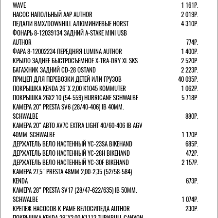
WAVE
1 161Р.
НАСОС НАПОЛЬНЫЙ AAP AUTHOR
2 019Р.
ПЕДАЛИ BMX/DOWNHILL АЛЮМИНИЕВЫЕ HORST
4 310Р.
ФОНАРЬ 8-12039134 ЗАДНИЙ A-STAKE MINI USB
AUTHOR
774Р.
ФАРА 8-12002234 ПЕРЕДНЯЯ LUMINA AUTHOR
1 400Р.
КРЫЛО ЗАДНЕЕ БЫСТРОСЪЕМНОЕ X-TRA-DRY XL SKS
2 520Р.
БАГАЖНИК ЗАДНИЙ CD-28 OSTAND
2 223Р.
ПРИЦЕП ДЛЯ ПЕРЕВОЗКИ ДЕТЕЙ ИЛИ ГРУЗОВ
40 095Р.
ПОКРЫШКА KENDA 26"Х 2,00 K1045 KOMMUTER
1 062Р.
ПОКРЫШКА 26X2.10 (54-559) HURRICANE SCHWALBE
5 718Р.
КАМЕРА 20" PRESTA SV6 (28/40-406) IB 40MM.
SCHWALBE
880Р.
КАМЕРА 20" АВТО AV7C EXTRA LIGHT 40/60-406 IB AGV
40MM. SCHWALBE
1 170Р.
ДЕРЖАТЕЛЬ ВЕЛО НАСТЕННЫЙ YC-23SA BIKEHAND
685Р.
ДЕРЖАТЕЛЬ ВЕЛО НАСТЕННЫЙ YC-28H BIKEHAND
472Р.
ДЕРЖАТЕЛЬ ВЕЛО НАСТЕННЫЙ YC-30F BIKEHAND
2 157Р.
КАМЕРА 27,5" PRESTA 48ММ 2,00-2,35 (52/58-584)
KENDA
673Р.
КАМЕРА 28" PRESTA SV17 (28/47-622/635) IB 50MM.
SCHWALBE
1 074Р.
КРЕПЕЖ НАСОСОВ К РАМЕ ВЕЛОСИПЕДА AUTHOR
230Р.
ПОКРЫШКА KENDA 29"Х2,00 K1113 TURNBULL CANYON