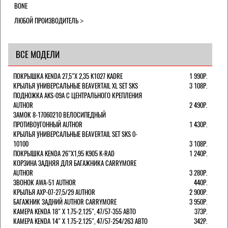
BONE
ЛЮБОЙ ПРОИЗВОДИТЕЛЬ
ВСЕ МОДЕЛИ
ПОКРЫШКА KENDA 27,5"Х 2,35 K1027 KADRE
1 990Р.
КРЫЛЬЯ УНИВЕРСАЛЬНЫЕ BEAVERTAIL XL SET SKS
3 108Р.
ПОДНОЖКА AKS-09A C ЦЕНТРАЛЬНОГО КРЕПЛЕНИЯ
AUTHOR
2 490Р.
ЗАМОК 8-17060210 ВЕЛОСИПЕДНЫЙ
ПРОТИВОУГОННЫЙ AUTHOR
1 430Р.
КРЫЛЬЯ УНИВЕРСАЛЬНЫЕ BEAVERTAIL SET SKS 0-
10100
3 108Р.
ПОКРЫШКА KENDA 26"Х1,95 K905 K-RAD
1 240Р.
КОРЗИНА ЗАДНЯЯ ДЛЯ БАГАЖНИКА CARRYMORE
AUTHOR
3 280Р.
ЗВОНОК AWA-51 AUTHOR
440Р.
КРЫЛЬЯ AXP-07-27,5/29 AUTHOR
2 900Р.
БАГАЖНИК ЗАДНИЙ AUTHOR CARRYMORE
3 950Р.
КАМЕРА KENDA 18" Х 1.75-2.125", 47/57-355 АВТО
373Р.
КАМЕРА KENDA 14" Х 1.75-2.125", 47/57-254/263 АВТО
342Р.