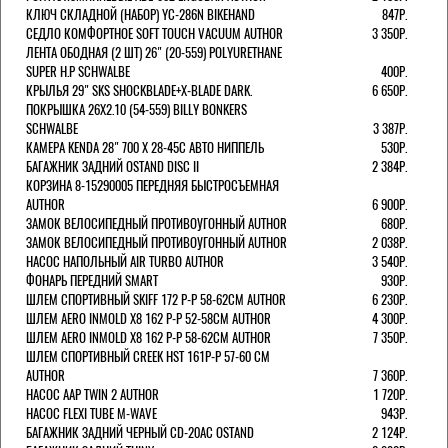
КЛЮЧ СКЛАДНОЙ (НАБОР) YC-286N BIKEHAND
847Р.
СЕДЛО КОМФОРТНОЕ SOFT TOUCH VACUUM AUTHOR
3 350Р.
ЛЕНТА ОБОДНАЯ (2 ШТ) 26" (20-559) POLYURETHANE
SUPER H.P SCHWALBE
400Р.
КРЫЛЬЯ 29" SKS SHOCKBLADE+X-BLADE DARK.
6 650Р.
ПОКРЫШКА 26X2.10 (54-559) BILLY BONKERS
SCHWALBE
3 387Р.
КАМЕРА KENDA 28" 700 Х 28-45С АВТО НИППЕЛЬ
530Р.
БАГАЖНИК ЗАДНИЙ OSTAND DISC II
2 384Р.
КОРЗИНА 8-15290005 ПЕРЕДНЯЯ БЫСТРОСЪЕМНАЯ
AUTHOR
6 900Р.
ЗАМОК ВЕЛОСИПЕДНЫЙ ПРОТИВОУГОННЫЙ AUTHOR
680Р.
ЗАМОК ВЕЛОСИПЕДНЫЙ ПРОТИВОУГОННЫЙ AUTHOR
2 038Р.
НАСОС НАПОЛЬНЫЙ AIR TURBO AUTHOR
3 540Р.
ФОНАРЬ ПЕРЕДНИЙ SMART
930Р.
ШЛЕМ СПОРТИВНЫЙ SKIFF 172 Р-Р 58-62СМ AUTHOR
6 230Р.
ШЛЕМ AERO INMOLD X8 162 Р-Р 52-58СМ AUTHOR
4 300Р.
ШЛЕМ AERO INMOLD X8 162 Р-Р 58-62СМ AUTHOR
7 350Р.
ШЛЕМ СПОРТИВНЫЙ CREEK HST 161Р-Р 57-60 СМ
AUTHOR
7 360Р.
НАСОС AAP TWIN 2 AUTHOR
1 720Р.
НАСОС FLEXI TUBE M-WAVE
943Р.
БАГАЖНИК ЗАДНИЙ ЧЕРНЫЙ СD-20AC OSTAND
2 124Р.