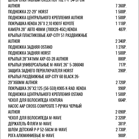
AUTHOR
7 360Р.
ПОДНОЖКА 22-29" HORST
1 500Р.
ПОДНОЖКА ЦЕНТРАЛЬНОГО КРЕПЛЕНИЯ AUTHOR
1 500Р.
ПОКРЫШКА KENDA 26"Х 2,10 K901F KOYOTE
1 118Р.
КАМЕРА 28" АВТО 48ММ (700Х28-45С) KENDA
487Р.
КРЫЛЬЯ ПЛАСТИКОВЫЕ AXP-CITY 51 РАЗДВИЖНЫЕ
AUTHOR
2 340Р.
ПОДНОЖКА ЗАДНЯЯ OSTAND
1 276Р.
ПОДНОЖКА ЗАДНЯЯ HORST
1 500Р.
КРЫЛЬЯ 28"Х41ММ AXP-03-28 AUTHOR
880Р.
КРЫЛЬЯ УНИВЕРСАЛЬНЫЕ M-WAVE 26" 5-386048
717Р.
ЗАЩИТА ЗАДНЕГО ПЕРЕКЛЮЧАТЕЛЯ HORST
390Р.
КРЫЛЬЯ РАЗДВИЖНЫЕ AXP-CITY 60 BLACK 26-
29"Х60ММ AUTHOR
2 720Р.
ПОКРЫШКА 26"Х2.125 (56-559) K905 K-RAD. KENDA
990Р.
ПОДНОЖКА ЦЕНТРАЛЬНОГО КРЕПЛЕНИЯ OSTAND
1 500Р.
ЧЕХОЛ ДЛЯ ВЕЛОСИПЕДА VENTURA
664Р.
НАСОС AAP CROSS COMPOSITE Т-РУЧКА ЧЕРНЫЙ
AUTHOR
2 090Р.
ЧЕХОЛ ДЛЯ ВЕЛОСИПЕДА M-WAVE
2 320Р.
ДЕРЖАТЕЛЬ ФЛЯГИ M-WAVE
381Р.
ШЛЕМ ДЕТСКИЙ Р-Р 52-56СМ M-WAVE
2 730Р.
РОГА АЛЮМИНИЕВЫЕ M-WAVE
900Р.