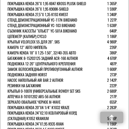
ПОКРЫШКА KENDA 26"Х 1,95 K847 KROSS PLUSK-SHIELD
1 365Р.
ПОКРЫШКА KENDA 26"Х 1,95 K908K-SHIELD
1 590Р.
ПОКРЫШКА KENDA 27,5"Х 1,35 K193 KWEST
1 340Р.
СТЕНД ДЕМОНСТРАЦИОННЫЙ YC-117N BIKEHAND
1 227Р.
СТЕНД ДЕМОНСТРАЦИОННЫЙ YC-103 BIKEHAND
1 638Р.
СЪЕМНИК КАССЕТЫ "ХЛЫСТ" YC-501A BIKEHAND
640Р.
ЦЕПЕМЕТР (КАЛИБР) CYCLO
1 186Р.
КРЫЛЬЯ VELOFLEXX 55 ДЛЯ 28". SKS
4 980Р.
КАМЕРА 12" АВТО НИППЕЛЬ
226Р.
КАМЕРА KENDA 18" Х 1.25-1.50", 32/40-355 АВТО
386Р.
БАГАЖНИК 8-15203125 ЗАДНИЙ ACR-160 AUTHOR
4 670Р.
ПОДНОЖКА 12-20" ЦЕНТРАЛЬНОГО КРЕПЛЕНИЯ
487Р.
ЗАМОК ВЕЛОСИПЕДНЫЙ ПРОТИВОУГОННЫЙ AUTHOR
1 600Р.
ПОДНОЖКА ЗАДНЯЯ HORST
273Р.
НАСОС НАПОЛЬНЫЙ AIR BAR 2 AUTHOR
2 142Р.
РЕЗИНКИ НА БАГАЖНИК
222Р.
КРЫЛЬЯ 0-10078 УНИВЕРСАЛЬНЫЕ ROWDY SET SKS
2 680Р.
АПТЕЧКА 8-10101202 ARS-56 AUTHOR
217Р.
ЗЕРКАЛО ОВАЛЬНОЕ ЧЕРНОЕ M-WAVE
655Р.
ПОКРЫШКА KENDA 20"Х4 1/4" K1032 KRAZE
2 283Р.
ПОКРЫШКА KENDA 24"Х2,10 КЕВЛАРОВЫЙ КОРД
(СКЛАДНАЯ) K1052 KRANIUM
5 270Р.
ПОКРЫШКА KENDA 24"Х1,95 K935 KHAN
1 190Р.