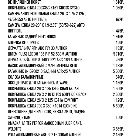
ВЕНТИЛЯЦИЕЙ HORST
1 610Р.
ПОКРЫШКА KENDA 700Х35С K161 CROSS CYCLO
1 050Р.
КАМЕРА АНТИПРОКОЛЬНАЯ KENDA 26" Х 1.75-2.125",
47/57-559 АВТО НИППЕЛЬ
672Р.
КАМЕРА KENDA 28-29" Х 1,9-2,35" (50/58-622) АВТО
НИППЕЛЬ
475Р.
БАГАЖНИК ЗАДНИЙ H041 HORST
1 916Р.
АПТЕЧКА RED DEVILS
430Р.
ДЕРЖАТЕЛЬ ФЛЯГИ АВС FLY 33 AUTHOR
1 182Р.
ШЛЕМ PULSE LED X8 185 Р-Р 52-58СМ AUTHOR
5 710Р.
ДЕРЖАТЕЛЬ ФЛЯГИ 8-14000221 ABC-16N AUTHOR
780Р.
НАСОС АЛЮМИНИЕВЫЙ С МАНОМЕТРОМ BETO
1 183Р.
БАГАЖНИК 8-15200213 ЗАДНИЙ ACR-25 AUTHOR
5 660Р.
КОЛЕСА БАЛАНСИРНЫЕ
540Р.
ЭКСЦЕНТРИК ДЛЯ БАГАЖНИКА M-WAVE
1 160Р.
ПОКРЫШКА KENDA 26"Х 1,95 K935 KHAN БЕЛАЯ
1 500Р.
ПОКРЫШКА KENDA 26"Х 2,10 K1109 60TPI KICK BACK
2 650Р.
ПОКРЫШКА KENDA 26"Х 2,125 K841A KOMFORT
1 126Р.
ПОКРЫШКА KENDA 700 Х 35С К1014 KLONDIKE
5 690Р.
ПЕРЕХОДНИК ДЛЯ НАСОСОВ, PRESTA-АВТО, ЛАТУНЬ
SW-BND, 21ММ
150Р.
СМАЗКА 1Л TF2 PERFORMANCE CHAIN LUBRICANT.
WELDTITE
3 669Р.
РОГА АЛЮМИНИЕВЫЕ ABE-302 ERGOBAR AUTHOR
2 180Р.