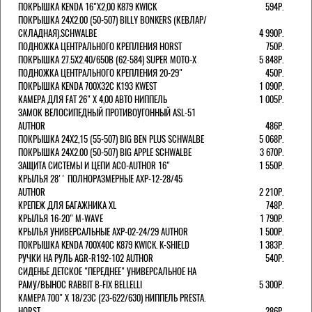
ПОКРЫШКА KENDA 16"Х2,00 K879 KWICK
594Р.
ПОКРЫШКА 24X2.00 (50-507) BILLY BONKERS (КЕВЛАР/
СКЛАДНАЯ).SCHWALBE
4 990Р.
ПОДНОЖКА ЦЕНТРАЛЬНОГО КРЕПЛЕНИЯ HORST
750Р.
ПОКРЫШКА 27.5X2.40/650B (62-584) SUPER MOTO-X
5 848Р.
ПОДНОЖКА ЦЕНТРАЛЬНОГО КРЕПЛЕНИЯ 20-29"
450Р.
ПОКРЫШКА KENDA 700Х32С K193 KWEST
1 090Р.
КАМЕРА ДЛЯ FAT 26" X 4,00 АВТО НИППЕЛЬ
1 005Р.
ЗАМОК ВЕЛОСИПЕДНЫЙ ПРОТИВОУГОННЫЙ ASL-51
AUTHOR
486Р.
ПОКРЫШКА 24X2,15 (55-507) BIG BEN PLUS SCHWALBE
5 068Р.
ПОКРЫШКА 24X2.00 (50-507) BIG APPLE SCHWALBE
3 670Р.
ЗАЩИТА СИСТЕМЫ И ЦЕПИ ACO-AUTHOR 16"
1 550Р.
КРЫЛЬЯ 28'' ПОЛНОРАЗМЕРНЫЕ AXP-12-28/45
AUTHOR
2 210Р.
КРЕПЕЖ ДЛЯ БАГАЖНИКА XL
748Р.
КРЫЛЬЯ 16-20" M-WAVE
1 790Р.
КРЫЛЬЯ УНИВЕРСАЛЬНЫЕ AXP-02-24/29 AUTHOR
1 500Р.
ПОКРЫШКА KENDA 700Х40С K879 KWICK. K-SHIELD
1 383Р.
РУЧКИ НА РУЛЬ AGR-R192-102 AUTHOR
540Р.
СИДЕНЬЕ ДЕТСКОЕ "ПЕРЕДНЕЕ" УНИВЕРСАЛЬНОЕ НА
РАМУ/ВЫНОС RABBIT B-FIX BELLELLI
5 300Р.
КАМЕРА 700" Х 18/23C (23-622/630) НИППЕЛЬ PRESTA.
HORST
286Р.