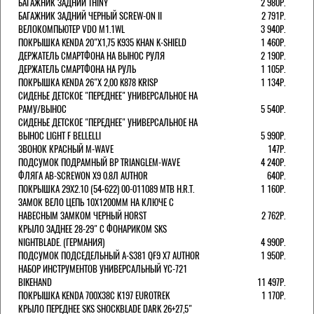
БАГАЖНИК ЗАДНИЙ THINY
2 980Р.
БАГАЖНИК ЗАДНИЙ ЧЕРНЫЙ SCREW-ON II
2 791Р.
ВЕЛОКОМПЬЮТЕР VDO M1.1WL
3 940Р.
ПОКРЫШКА KENDA 20"Х1,75 K935 KHAN K-SHIELD
1 460Р.
ДЕРЖАТЕЛЬ СМАРТФОНА НА ВЫНОС РУЛЯ
2 190Р.
ДЕРЖАТЕЛЬ СМАРТФОНА НА РУЛЬ
1 105Р.
ПОКРЫШКА KENDA 26"Х 2,00 K878 KRISP
1 134Р.
СИДЕНЬЕ ДЕТСКОЕ "ПЕРЕДНЕЕ" УНИВЕРСАЛЬНОЕ НА
РАМУ/ВЫНОС
5 540Р.
СИДЕНЬЕ ДЕТСКОЕ "ПЕРЕДНЕЕ" УНИВЕРСАЛЬНОЕ НА
ВЫНОС LIGHT F BELLELLI
5 990Р.
ЗВОНОК КРАСНЫЙ M-WAVE
147Р.
ПОДСУМОК ПОДРАМНЫЙ BP TRIANGLEM-WAVE
4 240Р.
ФЛЯГА AB-SCREWON X9 0.8Л AUTHOR
640Р.
ПОКРЫШКА 29X2.10 (54-622) 00-011089 MTB H.R.T.
1 160Р.
ЗАМОК ВЕЛО ЦЕПЬ 10Х1200ММ НА КЛЮЧЕ С
НАВЕСНЫМ ЗАМКОМ ЧЕРНЫЙ HORST
2 762Р.
КРЫЛО ЗАДНЕЕ 28-29" С ФОНАРИКОМ SKS
NIGHTBLADE. (ГЕРМАНИЯ)
4 990Р.
ПОДСУМОК ПОДСЕДЕЛЬНЫЙ A-S381 QF9 X7 AUTHOR
1 950Р.
НАБОР ИНСТРУМЕНТОВ УНИВЕРСАЛЬНЫЙ YC-721
BIKEHAND
11 497Р.
ПОКРЫШКА KENDA 700Х38С K197 EUROTREK
1 170Р.
КРЫЛО ПЕРЕДНЕЕ SKS SHOCKBLADE DARK 26+27,5"