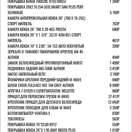
ПОКРЫШКА KENDA 700Х28С K193 KWEST
1 200Р.
ПОКРЫШКА 26X2.10 (54-559) SMART SAM PLUS PERF.
SCHWALBE
5 760Р.
КАМЕРА АНТИПРОКОЛЬНАЯ KENDA 28" (700 Х 18-25C)
СПОРТ НИППЕЛЬ
703Р.
КАМЕРА KENDA 28" 700 Х 28-45С PRESTA
640Р.
КАМЕРА KENDA 20" Х 1 3/8", 32/37-438/451 СПОРТ
НИППЕЛЬ
481Р.
КАМЕРА KENDA 10" Х 2.00", 54-152 АВТО ИЗОГНУТЫЙ
390Р.
ЗЕРКАЛО 8-16450001 ПАНОРАМНОЕ КРУГЛОЕ AM-45
AUTHOR
494Р.
ЗАМОК ВЕЛОСИПЕДНЫЙ ПРОТИВОУГОННЫЙ HORST
1 496Р.
ПОДНОЖКА ЗАДНЯЯ AKS-500R AUTHOR
3 410Р.
НАСОС НАПОЛЬНЫЙ BETO
3 740Р.
ФОНАРИКИ-БРЕЛОКИ ПЕРЕДНИЙ+ЗАДНИЙ M-WAVE
640Р.
ШЛЕМ CREEK FULLFACE HST 164 GREY AUTHOR
8 990Р.
АПТЕЧКА 7-01029 6 СУПЕРЗАПЛАТОК WELDTITE
680Р.
ПРИЦЕП ДЛЯ ПЕРЕВОЗКИ ГРУЗОВ M-WAVE
27 417Р.
КРЕПЛЕНИЕ-ПРИЦЕП ДЛЯ ДЕТСКОГО ВЕЛОСИПЕДА
12 643Р.
КРЕПЛЕНИЕ-ПОВОДОК ДЛЯ СОБАК M-WAVE
3 350Р.
ВЕЛОКОМПЬЮТЕР VENTURA Х
830Р.
ТУКЛИПСЫ
583Р.
ПОКРЫШКА KENDA 10"Х2,00 K912
550Р.
ПОКРЫШКА KENDA 26"Х 1,95 K847 KROSS PLUS
1 018Р.