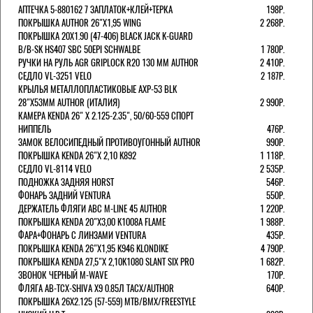
АПТЕЧКА 5-880162 7 ЗАПЛАТОК+КЛЕЙ+ТЕРКА
198Р.
ПОКРЫШКА AUTHOR 26"Х1,95 WING
2 268Р.
ПОКРЫШКА 20X1.90 (47-406) BLACK JACK K-GUARD
B/B-SK HS407 SBC 50EPI SCHWALBE
1 780Р.
РУЧКИ НА РУЛЬ AGR GRIPLOCK R20 130 ММ AUTHOR
2 410Р.
СЕДЛО VL-3251 VELO
2 187Р.
КРЫЛЬЯ МЕТАЛЛОПЛАСТИКОВЫЕ AXP-53 BLK
28"Х53ММ AUTHOR (ИТАЛИЯ)
2 990Р.
КАМЕРА KENDA 26" Х 2.125-2.35", 50/60-559 СПОРТ
НИППЕЛЬ
476Р.
ЗАМОК ВЕЛОСИПЕДНЫЙ ПРОТИВОУГОННЫЙ AUTHOR
990Р.
ПОКРЫШКА KENDA 26"Х 2,10 K892
1 118Р.
СЕДЛО VL-8114 VELO
2 535Р.
ПОДНОЖКА ЗАДНЯЯ HORST
546Р.
ФОНАРЬ ЗАДНИЙ VENTURA
550Р.
ДЕРЖАТЕЛЬ ФЛЯГИ АВС M-LINE 45 AUTHOR
1 220Р.
ПОКРЫШКА KENDA 20"Х3,00 K1008A FLAME
1 988Р.
ФАРА+ФОНАРЬ С ЛИНЗАМИ VENTURA
435Р.
ПОКРЫШКА KENDA 26"Х1,95 K946 KLONDIKE
4 790Р.
ПОКРЫШКА KENDA 27,5"Х 2,10K1080 SLANT SIX PRO
1 682Р.
ЗВОНОК ЧЕРНЫЙ M-WAVE
170Р.
ФЛЯГА AB-TCX-SHIVA X9 0.85Л TACX/AUTHOR
640Р.
ПОКРЫШКА 26X2.125 (57-559) MTB/BMX/FREESTYLE