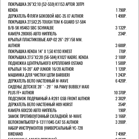
ПОКРЫШКА 26"Х2.10 (52-559) K1153 APTOR 30TPI
KENDA
1 790Р.
ДЕРЖАТЕЛЬ ФЛЯГИ БОКОВОЙ ABC-35 X7 AUTHOR
1 490Р.
ПОКРЫШКА 27.5X2.25 TOUGH TOM K-GUARD 57-584
B/B-SK HS463 SBC SCHWALBE
3 132Р.
КАМЕРА 280Х65 АВТО НИППЕЛЬ
234Р.
КРЫЛЬЯ ПЛАСТИКОВЫЕ AXP-02 26"-29"/58 ММ.
AUTHOR
3 600Р.
ПОКРЫШКА KENDA 14" Х 1,50 K193 KWEST
770Р.
ПОКРЫШКА 27.5"Х2.20 (56-584) K1027 KADRE. KENDA
2 100Р.
ПОДНОЖКА ЦЕНТРАЛЬНОГО КРЕПЛЕНИЯ OSTAND
1 500Р.
КРЫЛЬЯ 16-20" AXP JUNIOR 16/20 AUTHOR
1 120Р.
МАШИНКА ДЛЯ ЧИСТКИ ЦЕПИ BARBIERI
1 243Р.
ДЕРЖАТЕЛЬ ВЕЛО НАСТЕННЫЙ M-WAVE
6 420Р.
СИДЕНЬЕ ДЕТСКОЕ 28''- 29'' НА РАМУ BUBBLY MAXI
PLUS FF+ AUTHOR
10 370Р.
ПОДСУМОК ПОДРАМНЫЙ A-R281 GSB FRONT AUTHOR
2 302Р.
ДЕРЖАТЕЛЬ ВЕЛО НАСТЕННЫЙ H09 HORST
354Р.
КАМЕРА 60X230 АВТО НИППЕЛЬ
190Р.
ЗАМОК ПРОТИВОУГОННЫЙ СКЛАДНОЙ. M-WAVE
3 166Р.
ВЕЛОКОМПЬЮТЕР 8-13111045 CAT 5S AUTHOR
3 200Р.
НАБОР ИНСТРУМЕНТОВ УНИВЕРСАЛЬНЫЙ YC-728
BIKEHAND
7 496Р.