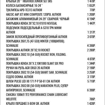
КРЫЛЬЯ 20'' HIGHTREK JUNIOR SET SKS
1 470Р.
КОЛЕСА БАЛАНСИРНЫЕ 16-24''
1 652Р.
ТУКЛИПСЫ APD-TC313 AUTHOR
770Р.
НАСОС AAP JET MINI COMPOSITE 120PSI. AUTHOR
1 200Р.
БАГАЖНИК АЛЮМИНИЕВЫЙ 24-29" СВАРНОЙ. ЧЕРНЫЙ
4 194Р.
ПОКРЫШКА KENDA 26"Х2,10 K1010 NEVEGAL
1 447Р.
ПОДСУМОК ПОДСЕДЕЛЬНЫЙ A-S310 TPN МИНИ
AUTHOR
1 317Р.
ЗАМОК ВЕЛОСИПЕДНЫЙ ПРОТИВОУГОННЫЙ AUTHOR
3 670Р.
ПОКРЫШКА 26X1,75 (47-559) WINTER (100ШИПОВ).
SCHWALBE
4 390Р.
ПОКРЫШКА AUTHOR 26"Х2,10 ROCKET
2 280Р.
ПОКРЫШКА 26X2.10 (54-559) ROCKET RON, FOLDING.
SCHWALBE
4 870Р.
ПОКРЫШКА KENDA 26"Х 2,10K1080 SLANT SIX PRO
1 344Р.
РУЧКИ НА РУЛЬ AGR ERGO 20 AUTHOR
2 190Р.
ПОКРЫШКА 26X2.10 (54-559) SMART SAM. SCHWALBE
3 250Р.
СЕДЛО DONNA. AUTHOR
3 170Р.
ШЛЕМ PULSE LED X8 171 Р-Р 58-61 СМ AUTHOR
5 710Р.
ПОКРЫШКА 26X2.00 (50-559) MARATHON PLUS, СУПЕР
АНТИПРОКОЛ, SCHWALBE
6 390Р.
СМАЗКА 100МЛ TF2 PERFORMANCE CHAIN LUBRICANT
WELDTITE
786Р.
КРЫЛО ПЕРЕДНЕЕ X-BOW QR. AUTHOR
1 428Р.