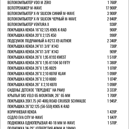
ВЕЛОКОМПЬЮТЕР VDO M ZERO
1 760Р.
ВЕЛОТРЕНАЖЕР M-WAVE
17 900Р.
ВЕЛОКОМПЬЮТЕР X-IV SILICON СИНИЙ M-WAVE
3 900Р.
ВЕЛОКОМПЬЮТЕР X-IV SILICON ЧЕРНЫЙ M-WAVE
2 840Р.
ВЕЛОКОМПЬЮТЕР VENTURA Х
938Р.
ПОКРЫШКА KENDA 16"Х2,125 K905 K-RAD
900Р.
ПОКРЫШКА KENDA 20"Х 2,125 K50
990Р.
ПОДСУМОК ПОДРАМНЫЙ A-R213 X9 AUTHOR
2 340Р.
ПОКРЫШКА KENDA 24"Х1 3/8" K143
730Р.
ПОКРЫШКА KENDA 24"Х1 3/8" K143
909Р.
ПОКРЫШКА KENDA 26"Х 1,95 K193 KWEST
1 510Р.
ПОКРЫШКА KENDA 26"Х 1,95 K1104 50 FIFTY
1 380Р.
ПОКРЫШКА KENDA 26"Х 1,95 K829
1 078Р.
ПОКРЫШКА KENDA 26"Х 2,10 K876F KLAW
1 098Р.
ПОКРЫШКА KENDA 26"Х 2,10 K880
1 074Р.
ПОКРЫШКА KENDA 26" Х 2,10 K870
1 098Р.
СИДЕНЬЕ ДЕТСКОЕ "ПЕРЕДНЕЕ" НА РАМУ
3 333Р.
КРЫЛЬЯ SKS VELO 65 MOUNTAIN, 26" 65 ММ
1 700Р.
ПОКРЫШКА 20X1.75 (47-406) ROAD CRUISER SCHWALBE
1 945Р.
ПОКРЫШКА 26"Х2.125 (56-559) K905 K-RAD
КОРИЧНЕВАЯ KENDA
1 420Р.
СЕДЛО EVA CITY M-WAVE
1 647Р.
ПОДНОЖКА ОДНОПЕРЬЕВАЯ 40-18 ММ M-WAVE
1 570Р.
ПОДНОЖКА 24-29" (ОТВЕРСТИЯ 40ММ И 18ММ),