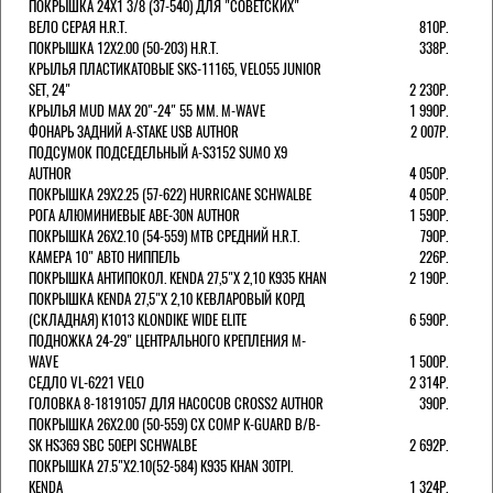
ПОКРЫШКА 24X1 3/8 (37-540) ДЛЯ "СОВЕТСКИХ"
ВЕЛО СЕРАЯ H.R.T.
810Р.
ПОКРЫШКА 12X2.00 (50-203) H.R.T.
338Р.
КРЫЛЬЯ ПЛАСТИКАТОВЫЕ SKS-11165, VELO55 JUNIOR
SET, 24"
2 230Р.
КРЫЛЬЯ MUD MAX 20"-24" 55 ММ. M-WAVE
1 990Р.
ФОНАРЬ ЗАДНИЙ A-STAKE USB AUTHOR
2 007Р.
ПОДСУМОК ПОДСЕДЕЛЬНЫЙ A-S3152 SUMO X9
AUTHOR
4 050Р.
ПОКРЫШКА 29X2.25 (57-622) HURRICANE SCHWALBE
4 050Р.
РОГА АЛЮМИНИЕВЫЕ ABE-30N AUTHOR
1 590Р.
ПОКРЫШКА 26X2.10 (54-559) MTB СРЕДНИЙ H.R.T.
790Р.
КАМЕРА 10" АВТО НИППЕЛЬ
226Р.
ПОКРЫШКА АНТИПОКОЛ. KENDA 27,5"Х 2,10 K935 KHAN
2 190Р.
ПОКРЫШКА KENDA 27,5"Х 2,10 КЕВЛАРОВЫЙ КОРД
(СКЛАДНАЯ) K1013 KLONDIKE WIDE ELITE
6 590Р.
ПОДНОЖКА 24-29" ЦЕНТРАЛЬНОГО КРЕПЛЕНИЯ M-
WAVE
1 500Р.
СЕДЛО VL-6221 VELO
2 314Р.
ГОЛОВКА 8-18191057 ДЛЯ НАСОСОВ CROSS2 AUTHOR
390Р.
ПОКРЫШКА 26X2.00 (50-559) CX COMP K-GUARD B/B-
SK HS369 SBC 50EPI SCHWALBE
2 692Р.
ПОКРЫШКА 27.5"Х2.10(52-584) K935 KHAN 30TPI.
KENDA
1 324Р.