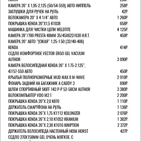
КАМЕРА 26" X 1,95-2,125 (50/54-559), АВТО НИППЕЛЬ
258Р.
ЗАГЛУШКИ ДЛЯ РУЧЕК НА РУЛЬ
42Р.
ВЕЛОКАМЕРА 20" Х 4 1/4" АВТО
1 260Р.
ПОКРЫШКА KENDA 20"Х1,5 K1038
658Р.
МАШИНКА ДЛЯ ЧИСТКИ ЦЕПИ WELDTITE
4 125Р.
КАМЕРА 28"/700 PRESTA 48ММ 35/45Х622/630 H.R.T.
450Р.
КАМЕРА 20" АВТО "УЗКАЯ" 1.25-1.50 (32/40-406)
KENDA
414Р.
СЕДЛО КОМФОРТНОЕ VECTOR ERGO GEL VACUUM
AUTHOR
3 090Р.
КАМЕРА ВЕЛОСИПЕДНАЯ KENDA 26" Х 1.75-2.125",
47/57-559 АВТО
450Р.
КРЫЛЬЯ ПОЛНОРАЗМЕРНЫЕ MUD MAX II M-WAVE
2 910Р.
ФОНАРЬ ЗАДНИЙ НА БАГАЖНИК A CADDY 3
690Р.
ШЛЕМ СПОРТИВНЫЙ SKIFF 143 Р-Р 52-58СМ AUTHOR
3 380Р.
ВЕЛОКОМПЬЮТЕР VDO M2.1
2 200Р.
ПОКРЫШКА KENDA 20"Х 2,0 K870
1 110Р.
ДЕРЖАТЕЛЬ СМАРТФОНА НА РУЛЬ
1 136Р.
ПОКРЫШКА KENDA 26"Х 1,75 K1112 KOLONIZER
2 076Р.
ПОКРЫШКА KENDA 26"Х 2,10 K1052 KRANIUM
1 382Р.
ПОКРЫШКА KENDA 26"Х 2,30 K1016 KINIPTION
2 372Р.
ДЕРЖАТЕЛЬ ВЕЛОСИПЕДА НАСТЕННЫЙ H09A HORST
427Р.
СЕДЛО 270Х158ММ GEL ОЧЕНЬ МЯГКОЕ. С