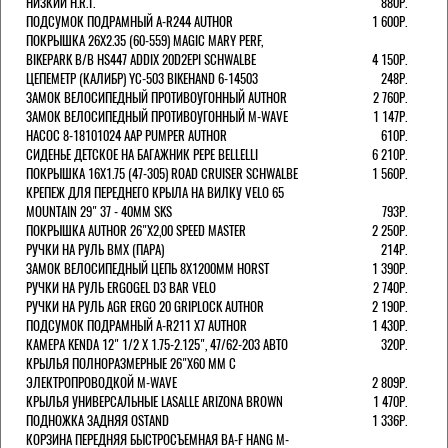
НИЗКИЙ H.R.T.
880Р.
ПОДСУМОК ПОДРАМНЫЙ A-R244 AUTHOR
1 600Р.
ПОКРЫШКА 26X2.35 (60-559) MAGIC MARY PERF,
BIKEPARK B/B HS447 ADDIX 20D2EPI SCHWALBE
4 150Р.
ЦЕПЕМЕТР (КАЛИБР) YC-503 BIKEHAND 6-14503
248Р.
ЗАМОК ВЕЛОСИПЕДНЫЙ ПРОТИВОУГОННЫЙ AUTHOR
2 760Р.
ЗАМОК ВЕЛОСИПЕДНЫЙ ПРОТИВОУГОННЫЙ M-WAVE
1 147Р.
НАСОС 8-18101024 AAP PUMPER AUTHOR
610Р.
СИДЕНЬЕ ДЕТСКОЕ НА БАГАЖНИК PEPE BELLELLI
6 210Р.
ПОКРЫШКА 16X1.75 (47-305) ROAD CRUISER SCHWALBE
1 560Р.
КРЕПЕЖ ДЛЯ ПЕРЕДНЕГО КРЫЛА НА ВИЛКУ VELO 65
MOUNTAIN 29" 37 - 40ММ SKS
793Р.
ПОКРЫШКА AUTHOR 26"Х2,00 SPEED MASTER
2 250Р.
РУЧКИ НА РУЛЬ BMX (ПАРА)
214Р.
ЗАМОК ВЕЛОCИПЕДНЫЙ ЦЕПЬ 8Х1200ММ HORST
1 390Р.
РУЧКИ НА РУЛЬ ERGOGEL D3 BAR VELO
2 740Р.
РУЧКИ НА РУЛЬ AGR ERGO 20 GRIPLOCK AUTHOR
2 190Р.
ПОДСУМОК ПОДРАМНЫЙ A-R211 X7 AUTHOR
1 430Р.
КАМЕРА KENDA 12" 1/2 Х 1.75-2.125", 47/62-203 АВТО
320Р.
КРЫЛЬЯ ПОЛНОРАЗМЕРНЫЕ 26"Х60 ММ С
ЭЛЕКТРОПРОВОДКОЙ M-WAVE
2 809Р.
КРЫЛЬЯ УНИВЕРСАЛЬНЫЕ LASALLE ARIZONA BROWN
1 470Р.
ПОДНОЖКА ЗАДНЯЯ OSTAND
1 336Р.
КОРЗИНА ПЕРЕДНЯЯ БЫСТРОСЪЕМНАЯ BA-F HANG M-