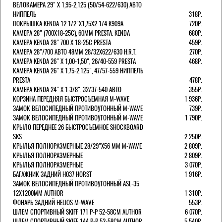
ВЕЛОКАМЕРА 29" X 1,95-2,125 (50/54-622/630) АВТО
НИППЕЛЬ
318Р.
ПОКРЫШКА KENDA 12 1/2"Х1,75X2 1/4 K909A
720Р.
КАМЕРА 28" (700Х18-25С), 60ММ PRESTA. KENDA
680Р.
КАМЕРА KENDA 28" 700 Х 18-25С PRESTA
459Р.
КАМЕРА 28"/700 АВТО 48ММ 28/32Х622/630 H.R.T.
270Р.
КАМЕРА KENDA 26" Х 1,00-1,50", 26/40-559 PRESTA
468Р.
КАМЕРА KENDA 26" Х 1.75-2.125", 47/57-559 НИППЕЛЬ
PRESTA
478Р.
КАМЕРА KENDA 24" Х 1 3/8", 32/37-540 АВТО
355Р.
КОРЗИНА ПЕРЕДНЯЯ БЫСТРОСЪЕМНАЯ M-WAVE
1 936Р.
ЗАМОК ВЕЛОСИПЕДНЫЙ ПРОТИВОУГОННЫЙ M-WAVE
739Р.
ЗАМОК ВЕЛОСИПЕДНЫЙ ПРОТИВОУГОННЫЙ M-WAVE
1 790Р.
КРЫЛО ПЕРЕДНЕЕ 26 БЫСТРОСЪЕМНОЕ SHOCKBOARD
SKS
2 250Р.
КРЫЛЬЯ ПОЛНОРАЗМЕРНЫЕ 28/29"Х56 ММ M-WAVE
2 809Р.
КРЫЛЬЯ ПОЛНОРАЗМЕРНЫЕ
2 809Р.
КРЫЛЬЯ ПОЛНОРАЗМЕРНЫЕ
3 070Р.
БАГАЖНИК ЗАДНИЙ H037 HORST
1 916Р.
ЗАМОК ВЕЛОСИПЕДНЫЙ ПРОТИВОУГОННЫЙ ASL-35
12Х1200ММ AUTHOR
1 310Р.
ФОНАРЬ ЗАДНИЙ HELIOS M-WAVE
553Р.
ШЛЕМ СПОРТИВНЫЙ SKIFF 171 Р-Р 52-58СМ AUTHOR
6 070Р.
ШЛЕМ СПОРТИВНЫЙ SKIFF 144 Р-Р 52-58СМ AUTHOR
5 540Р.