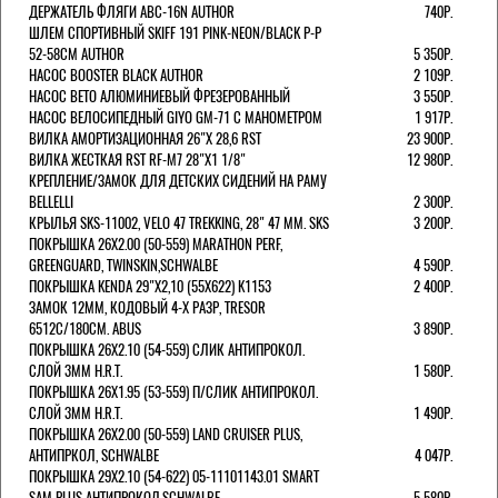
ДЕРЖАТЕЛЬ ФЛЯГИ ABC-16N AUTHOR
740Р.
ШЛЕМ СПОРТИВНЫЙ SKIFF 191 PINK-NEON/BLACK Р-Р
52-58СМ AUTHOR
5 350Р.
НАСОС BOOSTER BLACK AUTHOR
2 109Р.
НАСОС BETO АЛЮМИНИЕВЫЙ ФРЕЗЕРОВАННЫЙ
3 550Р.
НАСОС ВЕЛОСИПЕДНЫЙ GIYO GM-71 С МАНОМЕТРОМ
1 917Р.
ВИЛКА АМОРТИЗАЦИОННАЯ 26"Х 28,6 RST
23 900Р.
ВИЛКА ЖЕСТКАЯ RST RF-M7 28"Х1 1/8"
12 980Р.
КРЕПЛЕНИЕ/ЗАМОК ДЛЯ ДЕТСКИХ СИДЕНИЙ НА РАМУ
BELLELLI
2 300Р.
КРЫЛЬЯ SKS-11002, VELO 47 TREKKING, 28" 47 ММ. SKS
3 200Р.
ПОКРЫШКА 26X2.00 (50-559) MARATHON PERF,
GREENGUARD, TWINSKIN,SCHWALBE
4 590Р.
ПОКРЫШКА KENDA 29"Х2,10 (55X622) K1153
2 400Р.
ЗАМОК 12ММ, КОДОВЫЙ 4-Х РАЗР, TRESOR
6512C/180СМ. ABUS
3 890Р.
ПОКРЫШКА 26X2.10 (54-559) СЛИК АНТИПРОКОЛ.
СЛОЙ 3ММ H.R.T.
1 580Р.
ПОКРЫШКА 26X1.95 (53-559) П/СЛИК АНТИПРОКОЛ.
СЛОЙ 3ММ H.R.T.
1 490Р.
ПОКРЫШКА 26X2.00 (50-559) LAND CRUISER PLUS,
АНТИПРКОЛ, SCHWALBE
4 047Р.
ПОКРЫШКА 29X2.10 (54-622) 05-11101143.01 SMART
SAM PLUS АНТИПРОКОЛ,SCHWALBE
5 580Р.