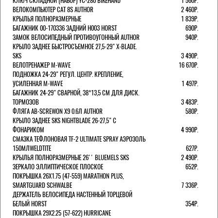
КЛЮЧ СКЛАДНОЙ (НАБОР) YC-280 BIKEHAND
1 560Р.
ВЕЛОКОМПЬЮТЕР CAT 8S AUTHOR
2 460Р.
КРЫЛЬЯ ПОЛНОРАЗМЕРНЫЕ
1 839Р.
БАГАЖНИК 00-170336 ЗАДНИЙ H003 HORST
690Р.
ЗАМОК ВЕЛОСИПЕДНЫЙ ПРОТИВОУГОННЫЙ AUTHOR
940Р.
КРЫЛО ЗАДНЕЕ БЫСТРОСЪЕМНОЕ 27,5-29" X-BLADE.
SKS
3 490Р.
ВЕЛОТРЕНАЖЕР M-WAVE
16 670Р.
ПОДНОЖКА 24-29" РЕГУЛ. ЦЕНТР. КРЕПЛЕНИЕ,
УСИЛЕННАЯ M-WAVE
1 497Р.
БАГАЖНИК 24-29" СВАРНОЙ, 38*13,5 СМ ДЛЯ ДИСК.
ТОРМОЗОВ
3 483Р.
ФЛЯГА AB-SCREWON X9 0.6Л AUTHOR
580Р.
КРЫЛО ЗАДНЕЕ SKS NIGHTBLADE 26-27,5" С
ФОНАРИКОМ
4 990Р.
СМАЗКА ТЕФЛОНОВАЯ TF-2 ULTIMATE SPRAY АЭРОЗОЛЬ
150МЛWELDTITE
627Р.
КРЫЛЬЯ ПОЛНОРАЗМЕРНЫЕ 26'' BLUEMELS SKS
2 490Р.
ЗЕРКАЛО ЭЛЛИПТИЧЕСКОЕ ПЛОСКОЕ
652Р.
ПОКРЫШКА 26X1.75 (47-559) MARATHON PLUS,
SMARTGUARD SCHWALBE
7 336Р.
ДЕРЖАТЕЛЬ ВЕЛОCИПЕДА НАСТЕННЫЙ ТОРЦЕВОЙ
БЕЛЫЙ HORST
354Р.
ПОКРЫШКА 29X2.25 (57-622) HURRICANE