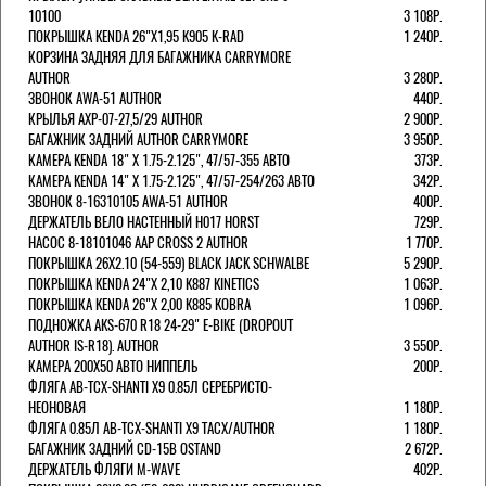
10100
3 108Р.
ПОКРЫШКА KENDA 26"Х1,95 K905 K-RAD
1 240Р.
КОРЗИНА ЗАДНЯЯ ДЛЯ БАГАЖНИКА CARRYMORE
AUTHOR
3 280Р.
ЗВОНОК AWA-51 AUTHOR
440Р.
КРЫЛЬЯ AXP-07-27,5/29 AUTHOR
2 900Р.
БАГАЖНИК ЗАДНИЙ AUTHOR CARRYMORE
3 950Р.
КАМЕРА KENDA 18" Х 1.75-2.125", 47/57-355 АВТО
373Р.
КАМЕРА KENDA 14" Х 1.75-2.125", 47/57-254/263 АВТО
342Р.
ЗВОНОК 8-16310105 AWA-51 AUTHOR
400Р.
ДЕРЖАТЕЛЬ ВЕЛО НАСТЕННЫЙ H017 HORST
729Р.
НАСОС 8-18101046 AAP CROSS 2 AUTHOR
1 770Р.
ПОКРЫШКА 26X2.10 (54-559) BLACK JACK SCHWALBE
5 290Р.
ПОКРЫШКА KENDA 24"Х 2,10 K887 KINETICS
1 063Р.
ПОКРЫШКА KENDA 26"Х 2,00 K885 KOBRA
1 096Р.
ПОДНОЖКА AKS-670 R18 24-29" E-BIKE (DROPOUT
AUTHOR IS-R18). AUTHOR
3 550Р.
КАМЕРА 200Х50 АВТО НИППЕЛЬ
200Р.
ФЛЯГА AB-TCX-SHANTI X9 0.85Л СЕРЕБРИСТО-
НЕОНОВАЯ
1 180Р.
ФЛЯГА 0.85Л AB-TCX-SHANTI X9 TACX/AUTHOR
1 180Р.
БАГАЖНИК ЗАДНИЙ CD-15B OSTAND
2 672Р.
ДЕРЖАТЕЛЬ ФЛЯГИ M-WAVE
402Р.