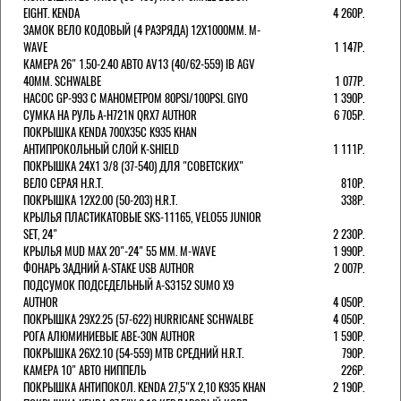
EIGHT. KENDA
4 260Р.
ЗАМОК ВЕЛО КОДОВЫЙ (4 РАЗРЯДА) 12Х1000ММ. M-
WAVE
1 147Р.
КАМЕРА 26" 1.50-2.40 АВТО AV13 (40/62-559) IB AGV
40MM. SCHWALBE
1 077Р.
НАСОС GP-993 С МАНОМЕТРОМ 80PSI/100PSI. GIYO
1 390Р.
СУМКА НА РУЛЬ A-H721N QRX7 AUTHOR
6 705Р.
ПОКРЫШКА KENDA 700Х35С K935 KHAN
АНТИПРОКОЛЬНЫЙ СЛОЙ K-SHIELD
1 111Р.
ПОКРЫШКА 24X1 3/8 (37-540) ДЛЯ "СОВЕТСКИХ"
ВЕЛО СЕРАЯ H.R.T.
810Р.
ПОКРЫШКА 12X2.00 (50-203) H.R.T.
338Р.
КРЫЛЬЯ ПЛАСТИКАТОВЫЕ SKS-11165, VELO55 JUNIOR
SET, 24"
2 230Р.
КРЫЛЬЯ MUD MAX 20"-24" 55 ММ. M-WAVE
1 990Р.
ФОНАРЬ ЗАДНИЙ A-STAKE USB AUTHOR
2 007Р.
ПОДСУМОК ПОДСЕДЕЛЬНЫЙ A-S3152 SUMO X9
AUTHOR
4 050Р.
ПОКРЫШКА 29X2.25 (57-622) HURRICANE SCHWALBE
4 050Р.
РОГА АЛЮМИНИЕВЫЕ ABE-30N AUTHOR
1 590Р.
ПОКРЫШКА 26X2.10 (54-559) MTB СРЕДНИЙ H.R.T.
790Р.
КАМЕРА 10" АВТО НИППЕЛЬ
226Р.
ПОКРЫШКА АНТИПОКОЛ. KENDA 27,5"Х 2,10 K935 KHAN
2 190Р.