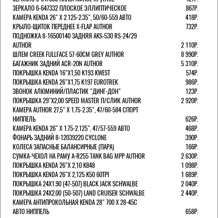
ЗЕРКАЛО 6-647332 ПЛОСКОЕ ЭЛЛИПТИЧЕСКОЕ
867Р.
КАМЕРА KENDA 26" Х 2.125-2.35", 50/60-559 АВТО
418Р.
КРЫЛО-ЩИТОК ПЕРЕДНЕЕ X-FLAP AUTHOR
732Р.
ПОДНОЖКА 8-16500140 ЗАДНЯЯ AKS-530 RS-24/29
AUTHOR
2 110Р.
ШЛЕМ CREEK FULLFACE 57-60СМ GREY AUTHOR
8 990Р.
БАГАЖНИК ЗАДНИЙ ACR-20N AUTHOR
5 310Р.
ПОКРЫШКА KENDA 16"Х1,50 K193 KWEST
574Р.
ПОКРЫШКА KENDA 26"Х1,75 K197 EUROTREK
986Р.
ЗВОНОК АЛЮМИНИЙ/ПЛАСТИК "ДИНГ-ДОН"
123Р.
ПОКРЫШКА 29"Х2,00 SPEED MASTER П/СЛИК AUTHOR
2 920Р.
КАМЕРА AUTHOR 27,5" Х 1.75-2.35", 47/60-584 СПОРТ
НИППЕЛЬ
626Р.
КАМЕРА KENDA 26" Х 1.75-2.125", 47/57-559 АВТО
468Р.
ФОНАРЬ ЗАДНИЙ 8-12039220 CYCLONE
390Р.
КОЛЕСА ЗАПАСНЫЕ БАЛАНСИРНЫЕ (ПАРА)
166Р.
CУМКА-ЧЕХОЛ НА РАМУ A-R255 TANK BAG MPP AUTHOR
2 630Р.
ПОКРЫШКА KENDA 26"Х 2,10 K848
1 098Р.
ПОКРЫШКА KENDA 26"Х 2,125 K50 60TPI
1 689Р.
ПОКРЫШКА 24X1.90 (47-507) BLACK JACK SCHWALBE
2 040Р.
ПОКРЫШКА 24X2.00 (50-507) LAND CRUISER SCHWALBE
2 440Р.
КАМЕРА АНТИПРОКОЛЬНАЯ KENDA 28" 700 Х 28-45C
АВТО НИППЕЛЬ
658Р.