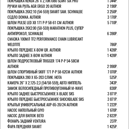
ПОКРЫШКА KENDA 26"Х 2,10K1080 SLANT SIX PRO
1 344Р.
РУЧКИ НА РУЛЬ AGR ERGO 20 AUTHOR
2 190Р.
ПОКРЫШКА 26X2.10 (54-559) SMART SAM. SCHWALBE
3 250Р.
СЕДЛО DONNA. AUTHOR
3 170Р.
ШЛЕМ PULSE LED X8 171 Р-Р 58-61 СМ AUTHOR
5 710Р.
ПОКРЫШКА 26X2.00 (50-559) MARATHON PLUS, СУПЕР
АНТИПРОКОЛ, SCHWALBE
6 390Р.
СМАЗКА 100МЛ TF2 PERFORMANCE CHAIN LUBRICANT
WELDTITE
786Р.
КРЫЛО ПЕРЕДНЕЕ X-BOW QR. AUTHOR
1 428Р.
КРЫЛО ЗАДНЕЕ X-BOW AUTHOR
1 428Р.
ШЛЕМ ПОДРОСТКОВЫЙ TRIGGER 174 Р-Р 54-58СМ
AUTHOR
2 990Р.
ШЛЕМ СПОРТИВНЫЙ SKIFF 171 Р-Р 58-62СМ AUTHOR
7 070Р.
ПОКРЫШКА 280 X 65-203 СЛИК. HOTA
525Р.
КАМЕРА 26" X 2,125-2,3 (54/58-559), АВТО НИППЕЛЬ
343Р.
ЗАМОК ВЕЛОСИПЕДНЫЙ ПРОТИВОУГОННЫЙ M-WAVE
830Р.
КРЫЛО ЗАДНЕЕ БЫСТРОСЪЕМНОЕ X-BLADE SKS
3 871Р.
КРЫЛО ПЕРЕДНЕЕ БЫСТРОСЪЕМНОЕ SHOCKBLADE SKS
3 871Р.
КРЫЛЬЯ УНИВЕРСАЛЬНЫЕ AXP-65-20/24 AUTHOR
1 222Р.
НАСОС НАПОЛЬНЫЙ GIYO
1 670Р.
НАСОС ДЛЯ ВИЛОК ВЕТО
2 822Р.
ФОНАРЬ ЗАДНИЙ VENTURA
237Р.
ФАРА ПЕРЕДНЯЯ SMART
1 425Р.