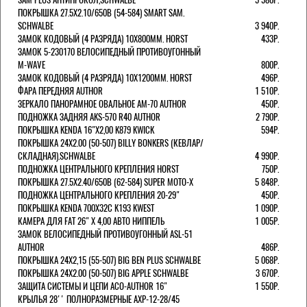
ПОКРЫШКА 27.5X2.10/650B (54-584) SMART SAM.
SCHWALBE
3 940Р.
ЗАМОК КОДОВЫЙ (4 РАЗРЯДА) 10Х800ММ. HORST
433Р.
ЗАМОК 5-230170 ВЕЛОСИПЕДНЫЙ ПРОТИВОУГОННЫЙ
M-WAVE
800Р.
ЗАМОК КОДОВЫЙ (4 РАЗРЯДА) 10Х1200ММ. HORST
496Р.
ФАРА ПЕРЕДНЯЯ AUTHOR
1 510Р.
ЗЕРКАЛО ПАНОРАМНОЕ ОВАЛЬНОЕ AM-70 AUTHOR
450Р.
ПОДНОЖКА ЗАДНЯЯ AKS-570 R40 AUTHOR
2 790Р.
ПОКРЫШКА KENDA 16"Х2,00 K879 KWICK
594Р.
ПОКРЫШКА 24X2.00 (50-507) BILLY BONKERS (КЕВЛАР/
СКЛАДНАЯ).SCHWALBE
4 990Р.
ПОДНОЖКА ЦЕНТРАЛЬНОГО КРЕПЛЕНИЯ HORST
750Р.
ПОКРЫШКА 27.5X2.40/650B (62-584) SUPER MOTO-X
5 848Р.
ПОДНОЖКА ЦЕНТРАЛЬНОГО КРЕПЛЕНИЯ 20-29"
450Р.
ПОКРЫШКА KENDA 700Х32С K193 KWEST
1 090Р.
КАМЕРА ДЛЯ FAT 26" X 4,00 АВТО НИППЕЛЬ
1 005Р.
ЗАМОК ВЕЛОСИПЕДНЫЙ ПРОТИВОУГОННЫЙ ASL-51
AUTHOR
486Р.
ПОКРЫШКА 24X2,15 (55-507) BIG BEN PLUS SCHWALBE
5 068Р.
ПОКРЫШКА 24X2.00 (50-507) BIG APPLE SCHWALBE
3 670Р.
ЗАЩИТА СИСТЕМЫ И ЦЕПИ ACO-AUTHOR 16"
1 550Р.
КРЫЛЬЯ 28'' ПОЛНОРАЗМЕРНЫЕ AXP-12-28/45