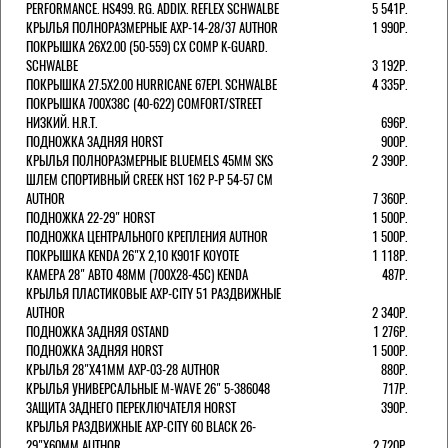
PERFORMANCE. HS499. RG. ADDIX. REFLEX SCHWALBE
5 541Р.
КРЫЛЬЯ ПОЛНОРАЗМЕРНЫЕ AXP-14-28/37 AUTHOR
1 990Р.
ПОКРЫШКА 26X2.00 (50-559) CX COMP K-GUARD.
SCHWALBE
3 192Р.
ПОКРЫШКА 27.5X2.00 HURRICANE 67EPI. SCHWALBE
4 335Р.
ПОКРЫШКА 700X38С (40-622) COMFORT/STREET
НИЗКИЙ. H.R.T.
696Р.
ПОДНОЖКА ЗАДНЯЯ HORST
900Р.
КРЫЛЬЯ ПОЛНОРАЗМЕРНЫЕ BLUEMELS 45MM SKS
2 390Р.
ШЛЕМ СПОРТИВНЫЙ CREEK HST 162 Р-Р 54-57 СМ
AUTHOR
7 360Р.
ПОДНОЖКА 22-29" HORST
1 500Р.
ПОДНОЖКА ЦЕНТРАЛЬНОГО КРЕПЛЕНИЯ AUTHOR
1 500Р.
ПОКРЫШКА KENDA 26"Х 2,10 K901F KOYOTE
1 118Р.
КАМЕРА 28" АВТО 48ММ (700Х28-45С) KENDA
487Р.
КРЫЛЬЯ ПЛАСТИКОВЫЕ AXP-CITY 51 РАЗДВИЖНЫЕ
AUTHOR
2 340Р.
ПОДНОЖКА ЗАДНЯЯ OSTAND
1 276Р.
ПОДНОЖКА ЗАДНЯЯ HORST
1 500Р.
КРЫЛЬЯ 28"Х41ММ AXP-03-28 AUTHOR
880Р.
КРЫЛЬЯ УНИВЕРСАЛЬНЫЕ M-WAVE 26" 5-386048
717Р.
ЗАЩИТА ЗАДНЕГО ПЕРЕКЛЮЧАТЕЛЯ HORST
390Р.
КРЫЛЬЯ РАЗДВИЖНЫЕ AXP-CITY 60 BLACK 26-
29"Х60ММ AUTHOR
2 720Р.