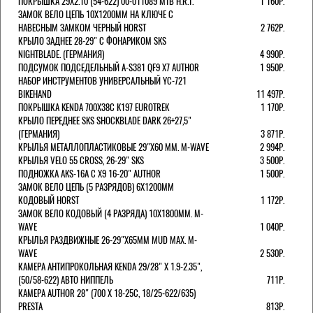
ПОКРЫШКА 29X2.10 (54-622) 00-011089 MTB H.R.T.
1 160Р.
ЗАМОК ВЕЛО ЦЕПЬ 10Х1200ММ НА КЛЮЧЕ С
НАВЕСНЫМ ЗАМКОМ ЧЕРНЫЙ HORST
2 762Р.
КРЫЛО ЗАДНЕЕ 28-29" С ФОНАРИКОМ SKS
NIGHTBLADE. (ГЕРМАНИЯ)
4 990Р.
ПОДСУМОК ПОДСЕДЕЛЬНЫЙ A-S381 QF9 X7 AUTHOR
1 950Р.
НАБОР ИНСТРУМЕНТОВ УНИВЕРСАЛЬНЫЙ YC-721
BIKEHAND
11 497Р.
ПОКРЫШКА KENDA 700Х38С K197 EUROTREK
1 170Р.
КРЫЛО ПЕРЕДНЕЕ SKS SHOCKBLADE DARK 26+27,5"
(ГЕРМАНИЯ)
3 871Р.
КРЫЛЬЯ МЕТАЛЛОПЛАСТИКОВЫЕ 29"Х60 ММ. M-WAVE
2 994Р.
КРЫЛЬЯ VELO 55 CROSS, 26-29" SKS
3 500Р.
ПОДНОЖКА AKS-16A C X9 16-20" AUTHOR
1 500Р.
ЗАМОК ВЕЛО ЦЕПЬ (5 РАЗРЯДОВ) 6Х1200ММ
КОДОВЫЙ HORST
1 172Р.
ЗАМОК ВЕЛО КОДОВЫЙ (4 РАЗРЯДА) 10Х1800ММ. M-
WAVE
1 040Р.
КРЫЛЬЯ РАЗДВИЖНЫЕ 26-29"Х65ММ MUD MAX. M-
WAVE
2 530Р.
КАМЕРА АНТИПРОКОЛЬНАЯ KENDA 29/28" Х 1.9-2.35",
(50/58-622) АВТО НИППЕЛЬ
711Р.
КАМЕРА AUTHOR 28" (700 Х 18-25С, 18/25-622/635)
PRESTA
813Р.