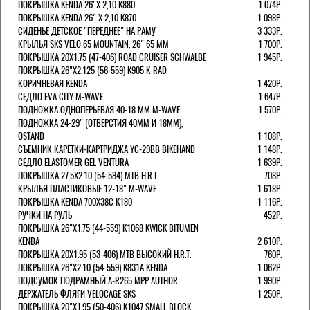
ПОКРЫШКА KENDA 26"Х 2,10 K880
1 074Р.
ПОКРЫШКА KENDA 26" Х 2,10 K870
1 098Р.
СИДЕНЬЕ ДЕТСКОЕ "ПЕРЕДНЕЕ" НА РАМУ
3 333Р.
КРЫЛЬЯ SKS VELO 65 MOUNTAIN, 26" 65 ММ
1 700Р.
ПОКРЫШКА 20X1.75 (47-406) ROAD CRUISER SCHWALBE
1 945Р.
ПОКРЫШКА 26"Х2.125 (56-559) K905 K-RAD
КОРИЧНЕВАЯ KENDA
1 420Р.
СЕДЛО EVA CITY M-WAVE
1 647Р.
ПОДНОЖКА ОДНОПЕРЬЕВАЯ 40-18 ММ M-WAVE
1 570Р.
ПОДНОЖКА 24-29" (ОТВЕРСТИЯ 40ММ И 18ММ),
OSTAND
1 108Р.
СЪЕМНИК КАРЕТКИ-КАРТРИДЖА YC-29BB BIKEHAND
1 148Р.
СЕДЛО ELASTOMER GEL VENTURA
1 639Р.
ПОКРЫШКА 27.5X2.10 (54-584) MTB H.R.T.
708Р.
КРЫЛЬЯ ПЛАСТИКОВЫЕ 12-18" M-WAVE
1 618Р.
ПОКРЫШКА KENDA 700Х38С K180
1 116Р.
РУЧКИ НА РУЛЬ
452Р.
ПОКРЫШКА 26"Х1.75 (44-559) K1068 KWICK BITUMEN
KENDA
2 610Р.
ПОКРЫШКА 20X1.95 (53-406) MTB ВЫСОКИЙ H.R.T.
760Р.
ПОКРЫШКА 26"Х2.10 (54-559) K831A KENDA
1 062Р.
ПОДСУМОК ПОДРАМНЫЙ A-R265 MPP AUTHOR
1 990Р.
ДЕРЖАТЕЛЬ ФЛЯГИ VELOCAGE SKS
1 250Р.
ПОКРЫШКА 20"Х1.95 (50-406) K1047 SMALL BLOCK