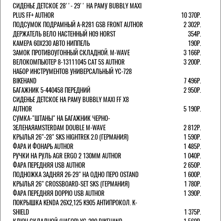
СИДЕНЬЕ ДЕТСКОЕ 28''- 29'' НА РАМУ BUBBLY MAXI
PLUS FF+ AUTHOR
10 370Р.
ПОДСУМОК ПОДРАМНЫЙ A-R281 GSB FRONT AUTHOR
2 302Р.
ДЕРЖАТЕЛЬ ВЕЛО НАСТЕННЫЙ H09 HORST
354Р.
КАМЕРА 60X230 АВТО НИППЕЛЬ
190Р.
ЗАМОК ПРОТИВОУГОННЫЙ СКЛАДНОЙ. M-WAVE
3 166Р.
ВЕЛОКОМПЬЮТЕР 8-13111045 CAT 5S AUTHOR
3 200Р.
НАБОР ИНСТРУМЕНТОВ УНИВЕРСАЛЬНЫЙ YC-728
BIKEHAND
7 496Р.
БАГАЖНИК 5-440458 ПЕРЕДНИЙ
2 950Р.
СИДЕНЬЕ ДЕТСКОЕ НА РАМУ BUBBLY MAXI FF X8
AUTHOR
5 190Р.
СУМКА-"ШТАНЫ" НА БАГАЖНИК ЧЕРНО-
ЗЕЛЕНАЯAMSTERDAM DOUBLE M-WAVE
2 812Р.
КРЫЛЬЯ 26"-28" SKS HIGHTREK 2.0 (ГЕРМАНИЯ)
1 590Р.
ФАРА И ФОНАРЬ AUTHOR
1 485Р.
РУЧКИ НА РУЛЬ AGR ERGO 2 130ММ AUTHOR
1 040Р.
ФАРА ПЕРЕДНЯЯ USB AUTHOR
2 650Р.
ПОДНОЖКА ЗАДНЯЯ 26-29" НА ОДНО ПЕРО OSTAND
1 600Р.
КРЫЛЬЯ 26" CROSSBOARD-SET SKS (ГЕРМАНИЯ)
1 780Р.
ФАРА ПЕРЕДНЯЯ DOPPIO USB AUTHOR
1 390Р.
ПОКРЫШКА KENDA 26Х2,125 K905 АНТИПРОКОЛ. K-
SHIELD
1 375Р.