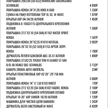
ПОКРЫШКА 29X2.00 (50-622) HURRICANE GREENGUARD.
SCHWALBE
4 890Р.
ПОКРЫШКА KENDA 24"Х1,95 K905 K-RAD
1 330Р.
СУМКА НА РАМУ ROTTERDAM TOP XL SC. M-WAVE
1 879Р.
КРЫЛЬЯ AXP-04-24/26 AUTHOR
1 450Р.
ПОДНОЖКА 8-16503115 ЦЕНТРАЛЬНОГО КРЕПЛЕНИЯ
AUTHOR
1 500Р.
ПОКРЫШКА 27.5"Х2.10 (54-584) K1162 WATER SPIRIT.
KENDA
1 587Р.
ПОКРЫШКА KENDA 26"Х2,35 K1010 NEVEGAL
2 002Р.
ПОКРЫШКА 26"Х2.10 (52-559) K1153 APTOR 30TPI
KENDA
1 790Р.
ДЕРЖАТЕЛЬ ФЛЯГИ БОКОВОЙ ABC-35 X7 AUTHOR
1 490Р.
ПОКРЫШКА 27.5X2.25 TOUGH TOM K-GUARD 57-584
B/B-SK HS463 SBC SCHWALBE
3 132Р.
КАМЕРА 280Х65 АВТО НИППЕЛЬ
234Р.
КРЫЛЬЯ ПЛАСТИКОВЫЕ AXP-02 26"-29"/58 ММ.
AUTHOR
3 600Р.
ПОКРЫШКА KENDA 14" Х 1,50 K193 KWEST
770Р.
ПОКРЫШКА 27.5"Х2.20 (56-584) K1027 KADRE. KENDA
2 100Р.
ПОДНОЖКА ЦЕНТРАЛЬНОГО КРЕПЛЕНИЯ OSTAND
1 500Р.
КРЫЛЬЯ 16-20" AXP JUNIOR 16/20 AUTHOR
1 120Р.
МАШИНКА ДЛЯ ЧИСТКИ ЦЕПИ BARBIERI
1 243Р.
ДЕРЖАТЕЛЬ ВЕЛО НАСТЕННЫЙ M-WAVE
6 420Р.