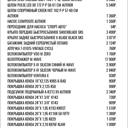
ШЛЕМ PULSE LED X8 172 Р-Р 58-61 СМ AUTHOR
5 540Р.
ШЛЕМ СПОРТИВНЫЙ CREEK HST 162 Р-Р 57-60 СМ
AUTHOR
7 360Р.
НАСОС COMPOSITE AUTHOR
1 260Р.
ПЕРЕХОДНИК ДЛЯ НАСОСА "СПОРТ-АВТО"
54Р.
КРЫЛО ПЕРЕДНЕЕ БЫСТРОСЪЕМНОЕ SHOCKBLADE SKS
3 490Р.
КРЫЛО ЗАДНЕЕ БЫСТРОСЪЕМНОЕ X-BLADE BLACK SKS
3 871Р.
БАГАЖНИК ЗАДНИЙ СЕРЕБРИСТЫЙ OSTAND
2 124Р.
АПТЕЧКА 7-01075 VINTAGE CYCLE
760Р.
ВЕЛОКОМПЬЮТЕР VDO M ZERO
1 760Р.
ВЕЛОТРЕНАЖЕР M-WAVE
17 900Р.
ВЕЛОКОМПЬЮТЕР X-IV SILICON СИНИЙ M-WAVE
3 900Р.
ВЕЛОКОМПЬЮТЕР X-IV SILICON ЧЕРНЫЙ M-WAVE
2 840Р.
ВЕЛОКОМПЬЮТЕР VENTURA Х
938Р.
ПОКРЫШКА KENDA 16"Х2,125 K905 K-RAD
900Р.
ПОКРЫШКА KENDA 20"Х 2,125 K50
990Р.
ПОДСУМОК ПОДРАМНЫЙ A-R213 X9 AUTHOR
2 340Р.
ПОКРЫШКА KENDA 24"Х1 3/8" K143
730Р.
ПОКРЫШКА KENDA 24"Х1 3/8" K143
909Р.
ПОКРЫШКА KENDA 26"Х 1,95 K193 KWEST
1 510Р.
ПОКРЫШКА KENDA 26"Х 1,95 K1104 50 FIFTY
1 380Р.
ПОКРЫШКА KENDA 26"Х 1,95 K829
1 078Р.
ПОКРЫШКА KENDA 26"Х 2,10 K876F KLAW
1 098Р.