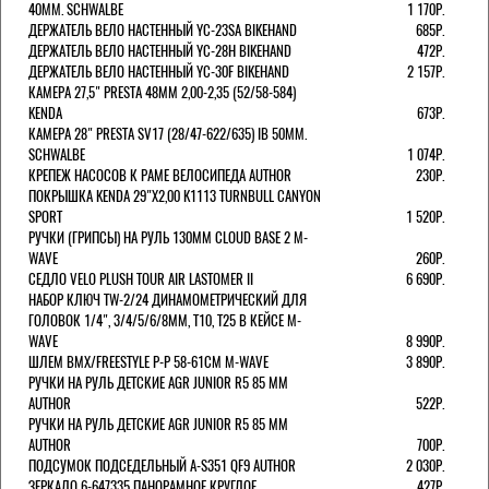
40MM. SCHWALBE
1 170Р.
ДЕРЖАТЕЛЬ ВЕЛО НАСТЕННЫЙ YC-23SA BIKEHAND
685Р.
ДЕРЖАТЕЛЬ ВЕЛО НАСТЕННЫЙ YC-28H BIKEHAND
472Р.
ДЕРЖАТЕЛЬ ВЕЛО НАСТЕННЫЙ YC-30F BIKEHAND
2 157Р.
КАМЕРА 27,5" PRESTA 48ММ 2,00-2,35 (52/58-584)
KENDA
673Р.
КАМЕРА 28" PRESTA SV17 (28/47-622/635) IB 50MM.
SCHWALBE
1 074Р.
КРЕПЕЖ НАСОСОВ К РАМЕ ВЕЛОСИПЕДА AUTHOR
230Р.
ПОКРЫШКА KENDA 29"Х2,00 K1113 TURNBULL CANYON
SPORT
1 520Р.
РУЧКИ (ГРИПСЫ) НА РУЛЬ 130ММ CLOUD BASE 2 M-
WAVE
260Р.
СЕДЛО VELO PLUSH TOUR AIR LASTOMER II
6 690Р.
НАБОР КЛЮЧ TW-2/24 ДИНАМОМЕТРИЧЕСКИЙ ДЛЯ
ГОЛОВОК 1/4", 3/4/5/6/8ММ, T10, T25 В КЕЙСЕ M-
WAVE
8 990Р.
ШЛЕМ ВМХ/FREESTYLE Р-Р 58-61СМ M-WAVE
3 890Р.
РУЧКИ НА РУЛЬ ДЕТСКИЕ AGR JUNIOR R5 85 ММ
AUTHOR
522Р.
РУЧКИ НА РУЛЬ ДЕТСКИЕ AGR JUNIOR R5 85 ММ
AUTHOR
700Р.
ПОДСУМОК ПОДСЕДЕЛЬНЫЙ A-S351 QF9 AUTHOR
2 030Р.
ЗЕРКАЛО 6-647335 ПАНОРАМНОЕ КРУГЛОЕ
427Р.