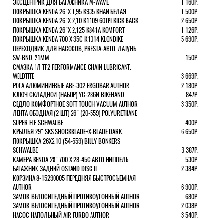
ЭКСЦЕНТРИК ДЛЯ БАГАЖНИКА M-WAVE
1 160Р.
ПОКРЫШКА KENDA 26"Х 1,95 K935 KHAN БЕЛАЯ
1 500Р.
ПОКРЫШКА KENDA 26"Х 2,10 K1109 60TPI KICK BACK
2 650Р.
ПОКРЫШКА KENDA 26"Х 2,125 K841A KOMFORT
1 126Р.
ПОКРЫШКА KENDA 700 Х 35С К1014 KLONDIKE
5 690Р.
ПЕРЕХОДНИК ДЛЯ НАСОСОВ, PRESTA-АВТО, ЛАТУНЬ
SW-BND, 21ММ
150Р.
СМАЗКА 1Л TF2 PERFORMANCE CHAIN LUBRICANT.
WELDTITE
3 669Р.
РОГА АЛЮМИНИЕВЫЕ ABE-302 ERGOBAR AUTHOR
2 180Р.
КЛЮЧ СКЛАДНОЙ (НАБОР) YC-286N BIKEHAND
847Р.
СЕДЛО КОМФОРТНОЕ SOFT TOUCH VACUUM AUTHOR
3 350Р.
ЛЕНТА ОБОДНАЯ (2 ШТ) 26" (20-559) POLYURETHANE
SUPER H.P SCHWALBE
400Р.
КРЫЛЬЯ 29" SKS SHOCKBLADE+X-BLADE DARK.
6 650Р.
ПОКРЫШКА 26X2.10 (54-559) BILLY BONKERS
SCHWALBE
3 387Р.
КАМЕРА KENDA 28" 700 Х 28-45С АВТО НИППЕЛЬ
530Р.
БАГАЖНИК ЗАДНИЙ OSTAND DISC II
2 384Р.
КОРЗИНА 8-15290005 ПЕРЕДНЯЯ БЫСТРОСЪЕМНАЯ
AUTHOR
6 900Р.
ЗАМОК ВЕЛОСИПЕДНЫЙ ПРОТИВОУГОННЫЙ AUTHOR
680Р.
ЗАМОК ВЕЛОСИПЕДНЫЙ ПРОТИВОУГОННЫЙ AUTHOR
2 038Р.
НАСОС НАПОЛЬНЫЙ AIR TURBO AUTHOR
3 540Р.