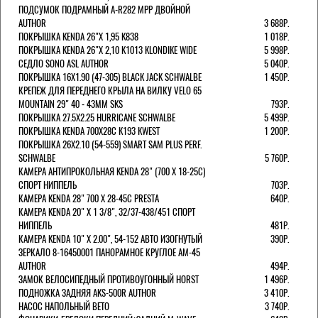
ПОДСУМОК ПОДРАМНЫЙ A-R282 MPP ДВОЙНОЙ
AUTHOR
3 688Р.
ПОКРЫШКА KENDA 26"Х 1,95 K838
1 018Р.
ПОКРЫШКА KENDA 26"Х 2,10 K1013 KLONDIKE WIDE
5 998Р.
СЕДЛО SONO ASL AUTHOR
5 040Р.
ПОКРЫШКА 16X1.90 (47-305) BLACK JACK SCHWALBE
1 450Р.
КРЕПЕЖ ДЛЯ ПЕРЕДНЕГО КРЫЛА НА ВИЛКУ VELO 65
MOUNTAIN 29" 40 - 43ММ SKS
793Р.
ПОКРЫШКА 27.5X2.25 HURRICANE SCHWALBE
5 499Р.
ПОКРЫШКА KENDA 700Х28С K193 KWEST
1 200Р.
ПОКРЫШКА 26X2.10 (54-559) SMART SAM PLUS PERF.
SCHWALBE
5 760Р.
КАМЕРА АНТИПРОКОЛЬНАЯ KENDA 28" (700 Х 18-25C)
СПОРТ НИППЕЛЬ
703Р.
КАМЕРА KENDA 28" 700 Х 28-45С PRESTA
640Р.
КАМЕРА KENDA 20" Х 1 3/8", 32/37-438/451 СПОРТ
НИППЕЛЬ
481Р.
КАМЕРА KENDA 10" Х 2.00", 54-152 АВТО ИЗОГНУТЫЙ
390Р.
ЗЕРКАЛО 8-16450001 ПАНОРАМНОЕ КРУГЛОЕ AM-45
AUTHOR
494Р.
ЗАМОК ВЕЛОСИПЕДНЫЙ ПРОТИВОУГОННЫЙ HORST
1 496Р.
ПОДНОЖКА ЗАДНЯЯ AKS-500R AUTHOR
3 410Р.
НАСОС НАПОЛЬНЫЙ BETO
3 740Р.