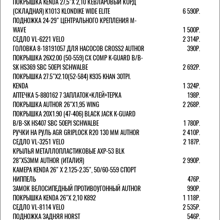
ПОКРЫШКА KENDA 27,5"Х 2,10 КЕВЛАРОВЫЙ КОРД
(СКЛАДНАЯ) K1013 KLONDIKE WIDE ELITE
6 590Р.
ПОДНОЖКА 24-29" ЦЕНТРАЛЬНОГО КРЕПЛЕНИЯ M-
WAVE
1 500Р.
СЕДЛО VL-6221 VELO
2 314Р.
ГОЛОВКА 8-18191057 ДЛЯ НАСОСОВ CROSS2 AUTHOR
390Р.
ПОКРЫШКА 26X2.00 (50-559) CX COMP K-GUARD B/B-
SK HS369 SBC 50EPI SCHWALBE
2 692Р.
ПОКРЫШКА 27.5"Х2.10(52-584) K935 KHAN 30TPI.
KENDA
1 324Р.
АПТЕЧКА 5-880162 7 ЗАПЛАТОК+КЛЕЙ+ТЕРКА
198Р.
ПОКРЫШКА AUTHOR 26"Х1,95 WING
2 268Р.
ПОКРЫШКА 20X1.90 (47-406) BLACK JACK K-GUARD
B/B-SK HS407 SBC 50EPI SCHWALBE
1 780Р.
РУЧКИ НА РУЛЬ AGR GRIPLOCK R20 130 ММ AUTHOR
2 410Р.
СЕДЛО VL-3251 VELO
2 187Р.
КРЫЛЬЯ МЕТАЛЛОПЛАСТИКОВЫЕ AXP-53 BLK
28"Х53ММ AUTHOR (ИТАЛИЯ)
2 990Р.
КАМЕРА KENDA 26" Х 2.125-2.35", 50/60-559 СПОРТ
НИППЕЛЬ
476Р.
ЗАМОК ВЕЛОСИПЕДНЫЙ ПРОТИВОУГОННЫЙ AUTHOR
990Р.
ПОКРЫШКА KENDA 26"Х 2,10 K892
1 118Р.
СЕДЛО VL-8114 VELO
2 535Р.
ПОДНОЖКА ЗАДНЯЯ HORST
546Р.