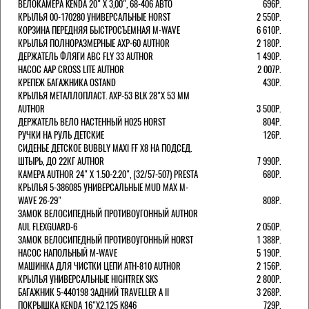
ВЕЛОКАМЕРА KENDA 20" Х 3,00", 68-406 АВТО
696Р.
КРЫЛЬЯ 00-170280 УНИВЕРСАЛЬНЫЕ HORST
2 550Р.
КОРЗИНА ПЕРЕДНЯЯ БЫСТРОСЪЕМНАЯ M-WAVE
6 610Р.
КРЫЛЬЯ ПОЛНОРАЗМЕРНЫЕ AXP-60 AUTHOR
2 180Р.
ДЕРЖАТЕЛЬ ФЛЯГИ АВС FLY 33 AUTHOR
1 490Р.
НАСОС AAP CROSS LITE AUTHOR
2 007Р.
КРЕПЕЖ БАГАЖНИКА OSTAND
430Р.
КРЫЛЬЯ МЕТАЛЛОПЛАСТ. AXP-53 BLK 28"Х 53 ММ
AUTHOR
3 500Р.
ДЕРЖАТЕЛЬ ВЕЛО НАСТЕННЫЙ H025 HORST
804Р.
РУЧКИ НА РУЛЬ ДЕТСКИЕ
126Р.
СИДЕНЬЕ ДЕТСКОЕ BUBBLY MAXI FF X8 НА ПОДСЕД.
ШТЫРЬ, ДО 22КГ AUTHOR
7 990Р.
КАМЕРА AUTHOR 24" Х 1.50-2.20", (32/57-507) PRESTA
680Р.
КРЫЛЬЯ 5-386085 УНИВЕРСАЛЬНЫЕ MUD MAX M-
WAVE 26-29"
808Р.
ЗАМОК ВЕЛОСИПЕДНЫЙ ПРОТИВОУГОННЫЙ AUTHOR
AUL FLEXGUARD-6
2 050Р.
ЗАМОК ВЕЛОСИПЕДНЫЙ ПРОТИВОУГОННЫЙ HORST
1 388Р.
НАСОС НАПОЛЬНЫЙ M-WAVE
5 190Р.
МАШИНКА ДЛЯ ЧИСТКИ ЦЕПИ ATH-810 AUTHOR
2 156Р.
КРЫЛЬЯ УНИВЕРСАЛЬНЫЕ HIGHTREK SKS
2 800Р.
БАГАЖНИК 5-440198 ЗАДНИЙ TRAVELLER A II
3 268Р.
ПОКРЫШКА KENDA 16"Х2,125 K846
729Р.