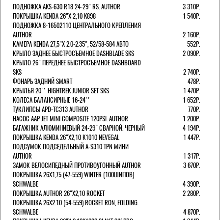
ПОДНОЖКА AKS-630 R18 24-29" RS. AUTHOR
3 310Р.
ПОКРЫШКА KENDA 26"Х 2,10 K898
1 540Р.
ПОДНОЖКА 8-16502110 ЦЕНТРАЛЬНОГО КРЕПЛЕНИЯ
AUTHOR
2 160Р.
КАМЕРА KENDA 27,5"Х 2.0-2.35", 52/58-584 АВТО
552Р.
КРЫЛО ЗАДНЕЕ БЫСТРОСЪЕМНОЕ DASHBLADE SKS
2 090Р.
КРЫЛО 26" ПЕРЕДНЕЕ БЫСТРОСЪЕМНОЕ DASHBOARD
SKS
2 740Р.
ФОНАРЬ ЗАДНИЙ SMART
478Р.
КРЫЛЬЯ 20'' HIGHTREK JUNIOR SET SKS
1 470Р.
КОЛЕСА БАЛАНСИРНЫЕ 16-24''
1 652Р.
ТУКЛИПСЫ APD-TC313 AUTHOR
770Р.
НАСОС AAP JET MINI COMPOSITE 120PSI. AUTHOR
1 200Р.
БАГАЖНИК АЛЮМИНИЕВЫЙ 24-29" СВАРНОЙ. ЧЕРНЫЙ
4 194Р.
ПОКРЫШКА KENDA 26"Х2,10 K1010 NEVEGAL
1 447Р.
ПОДСУМОК ПОДСЕДЕЛЬНЫЙ A-S310 TPN МИНИ
AUTHOR
1 317Р.
ЗАМОК ВЕЛОСИПЕДНЫЙ ПРОТИВОУГОННЫЙ AUTHOR
3 670Р.
ПОКРЫШКА 26X1,75 (47-559) WINTER (100ШИПОВ).
SCHWALBE
4 390Р.
ПОКРЫШКА AUTHOR 26"Х2,10 ROCKET
2 280Р.
ПОКРЫШКА 26X2.10 (54-559) ROCKET RON, FOLDING.
SCHWALBE
4 870Р.