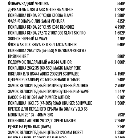
ФОНАРЬ ЗАДНИЙ VENTURA
550Р.
ДЕРЖАТЕЛЬ ФЛЯГИ АВС M-LINE 45 AUTHOR
1 220Р.
ПОКРЫШКА KENDA 20"Х3,00 K1008A FLAME
1 988Р.
ФАРА+ФОНАРЬ С ЛИНЗАМИ VENTURA
435Р.
ПОКРЫШКА KENDA 26"Х1,95 K946 KLONDIKE
4 790Р.
ПОКРЫШКА KENDA 27,5"Х 2,10K1080 SLANT SIX PRO
1 682Р.
ЗВОНОК ЧЕРНЫЙ M-WAVE
170Р.
ФЛЯГА AB-TCX-SHIVA X9 0.85Л TACX/AUTHOR
640Р.
ПОКРЫШКА 26X2.125 (57-559) MTB/BMX/FREESTYLE
НИЗКИЙ H.R.T.
880Р.
ПОДСУМОК ПОДРАМНЫЙ A-R244 AUTHOR
1 600Р.
ПОКРЫШКА 26X2.35 (60-559) MAGIC MARY PERF,
BIKEPARK B/B HS447 ADDIX 20D2EPI SCHWALBE
4 150Р.
ЦЕПЕМЕТР (КАЛИБР) YC-503 BIKEHAND 6-14503
248Р.
ЗАМОК ВЕЛОСИПЕДНЫЙ ПРОТИВОУГОННЫЙ AUTHOR
2 760Р.
ЗАМОК ВЕЛОСИПЕДНЫЙ ПРОТИВОУГОННЫЙ M-WAVE
1 147Р.
НАСОС 8-18101024 AAP PUMPER AUTHOR
610Р.
ПОКРЫШКА 16X1.75 (47-305) ROAD CRUISER SCHWALBE
1 560Р.
КРЕПЕЖ ДЛЯ ПЕРЕДНЕГО КРЫЛА НА ВИЛКУ VELO 65
MOUNTAIN 29" 37 - 40ММ SKS
793Р.
ПОКРЫШКА AUTHOR 26"Х2,00 SPEED MASTER
2 250Р.
РУЧКИ НА РУЛЬ BMX (ПАРА)
214Р.
ЗАМОК ВЕЛОCИПЕДНЫЙ ЦЕПЬ 8Х1200ММ HORST
1 390Р.