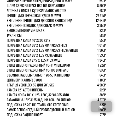
ФОНАРИКИ-БРЕЛОКИ ПЕРЕДНИЙ+ЗАДНИЙ M-WAVE
640Р.
ШЛЕМ CREEK FULLFACE HST 164 GREY AUTHOR
8 990Р.
АПТЕЧКА 7-01029 6 СУПЕРЗАПЛАТОК WELDTITE
680Р.
ПРИЦЕП ДЛЯ ПЕРЕВОЗКИ ГРУЗОВ M-WAVE
27 417Р.
КРЕПЛЕНИЕ-ПРИЦЕП ДЛЯ ДЕТСКОГО ВЕЛОСИПЕДА
12 643Р.
КРЕПЛЕНИЕ-ПОВОДОК ДЛЯ СОБАК M-WAVE
3 350Р.
ВЕЛОКОМПЬЮТЕР VENTURA Х
830Р.
ТУКЛИПСЫ
583Р.
ПОКРЫШКА KENDA 10"Х2,00 K912
550Р.
ПОКРЫШКА KENDA 26"Х 1,95 K847 KROSS PLUS
1 018Р.
ПОКРЫШКА KENDA 26"Х 1,95 K847 KROSS PLUSK-SHIELD
1 365Р.
ПОКРЫШКА KENDA 26"Х 1,95 K908K-SHIELD
1 590Р.
ПОКРЫШКА KENDA 27,5"Х 1,35 K193 KWEST
1 340Р.
СТЕНД ДЕМОНСТРАЦИОННЫЙ YC-117N BIKEHAND
1 227Р.
СТЕНД ДЕМОНСТРАЦИОННЫЙ YC-103 BIKEHAND
1 638Р.
СЪЕМНИК КАССЕТЫ "ХЛЫСТ" YC-501A BIKEHAND
640Р.
ЦЕПЕМЕТР (КАЛИБР) CYCLO
1 186Р.
КРЫЛЬЯ VELOFLEXX 55 ДЛЯ 28". SKS
4 980Р.
КАМЕРА 12" АВТО НИППЕЛЬ
226Р.
КАМЕРА KENDA 18" Х 1.25-1.50", 32/40-355 АВТО
386Р.
БАГАЖНИК 8-15203125 ЗАДНИЙ ACR-160 AUTHOR
4 670Р.
ПОДНОЖКА 12-20" ЦЕНТРАЛЬНОГО КРЕПЛЕНИЯ
487Р.
ЗАМОК ВЕЛОСИПЕДНЫЙ ПРОТИВОУГОННЫЙ AUTHOR
1 600Р.
ПОДНОЖКА ЗАДНЯЯ HORST
273Р.