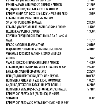
РУЧКИ НА РУЛЬ ERGOGEL D3 BAR VELO
2 740Р.
РУЧКИ НА РУЛЬ AGR ERGO 20 GRIPLOCK AUTHOR
2 190Р.
ПОДСУМОК ПОДРАМНЫЙ A-R211 X7 AUTHOR
1 430Р.
КАМЕРА KENDA 12" 1/2 Х 1.75-2.125", 47/62-203 АВТО
320Р.
КРЫЛЬЯ ПОЛНОРАЗМЕРНЫЕ 26"Х60 ММ С
ЭЛЕКТРОПРОВОДКОЙ M-WAVE
2 809Р.
КРЫЛЬЯ УНИВЕРСАЛЬНЫЕ LASALLE ARIZONA BROWN
1 470Р.
ПОДНОЖКА ЗАДНЯЯ OSTAND
1 336Р.
КОРЗИНА ПЕРЕДНЯЯ БЫСТРОСЪЕМНАЯ BA-F HANG M-
WAVE
1 161Р.
НАСОС НАПОЛЬНЫЙ AAP AUTHOR
2 019Р.
ПЕДАЛИ BMX/DOWNHILL АЛЮМИНИЕВЫЕ HORST
4 310Р.
ФОНАРЬ 8-12039134 ЗАДНИЙ A-STAKE MINI USB
AUTHOR
774Р.
ФАРА 8-12002234 ПЕРЕДНЯЯ LUMINA AUTHOR
1 400Р.
КРЫЛО ЗАДНЕЕ БЫСТРОСЪЕМНОЕ X-TRA-DRY XL SKS
2 520Р.
БАГАЖНИК ЗАДНИЙ CD-28 OSTAND
2 223Р.
ПРИЦЕП ДЛЯ ПЕРЕВОЗКИ ДЕТЕЙ ИЛИ ГРУЗОВ
40 095Р.
ПОКРЫШКА KENDA 26"Х 2,00 K1045 KOMMUTER
1 062Р.
СИДЕНЬЕ ДЕТСКОЕ НА БАГАЖНИК PEPE BELLELLI
6 210Р.
ПОКРЫШКА 26X2.10 (54-559) HURRICANE SCHWALBE
5 718Р.
КАМЕРА 20" PRESTA SV6 (28/40-406) IB 40MM.
SCHWALBE
880Р.
КАМЕРА 20" АВТО AV7C EXTRA LIGHT 40/60-406 IB AGV