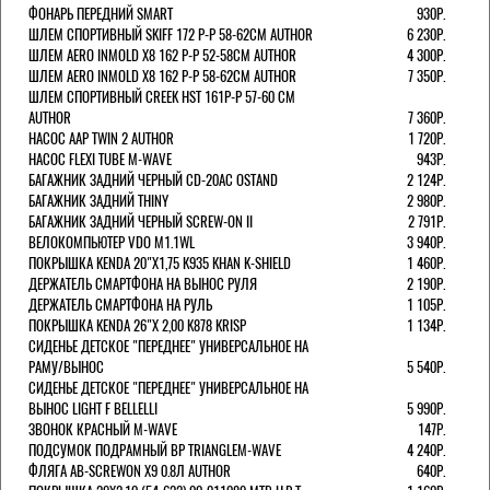
ФОНАРЬ ПЕРЕДНИЙ SMART
930Р.
ШЛЕМ СПОРТИВНЫЙ SKIFF 172 Р-Р 58-62СМ AUTHOR
6 230Р.
ШЛЕМ AERO INMOLD X8 162 Р-Р 52-58СМ AUTHOR
4 300Р.
ШЛЕМ AERO INMOLD X8 162 Р-Р 58-62СМ AUTHOR
7 350Р.
ШЛЕМ СПОРТИВНЫЙ CREEK HST 161Р-Р 57-60 СМ
AUTHOR
7 360Р.
НАСОС AAP TWIN 2 AUTHOR
1 720Р.
НАСОС FLEXI TUBE M-WAVE
943Р.
БАГАЖНИК ЗАДНИЙ ЧЕРНЫЙ СD-20AC OSTAND
2 124Р.
БАГАЖНИК ЗАДНИЙ THINY
2 980Р.
БАГАЖНИК ЗАДНИЙ ЧЕРНЫЙ SCREW-ON II
2 791Р.
ВЕЛОКОМПЬЮТЕР VDO M1.1WL
3 940Р.
ПОКРЫШКА KENDA 20"Х1,75 K935 KHAN K-SHIELD
1 460Р.
ДЕРЖАТЕЛЬ СМАРТФОНА НА ВЫНОС РУЛЯ
2 190Р.
ДЕРЖАТЕЛЬ СМАРТФОНА НА РУЛЬ
1 105Р.
ПОКРЫШКА KENDA 26"Х 2,00 K878 KRISP
1 134Р.
СИДЕНЬЕ ДЕТСКОЕ "ПЕРЕДНЕЕ" УНИВЕРСАЛЬНОЕ НА
РАМУ/ВЫНОС
5 540Р.
СИДЕНЬЕ ДЕТСКОЕ "ПЕРЕДНЕЕ" УНИВЕРСАЛЬНОЕ НА
ВЫНОС LIGHT F BELLELLI
5 990Р.
ЗВОНОК КРАСНЫЙ M-WAVE
147Р.
ПОДСУМОК ПОДРАМНЫЙ BP TRIANGLEM-WAVE
4 240Р.
ФЛЯГА AB-SCREWON X9 0.8Л AUTHOR
640Р.