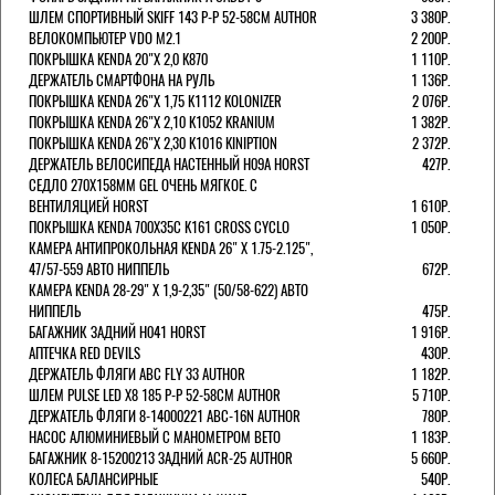
ШЛЕМ СПОРТИВНЫЙ SKIFF 143 Р-Р 52-58СМ AUTHOR
3 380Р.
ВЕЛОКОМПЬЮТЕР VDO M2.1
2 200Р.
ПОКРЫШКА KENDA 20"Х 2,0 K870
1 110Р.
ДЕРЖАТЕЛЬ СМАРТФОНА НА РУЛЬ
1 136Р.
ПОКРЫШКА KENDA 26"Х 1,75 K1112 KOLONIZER
2 076Р.
ПОКРЫШКА KENDA 26"Х 2,10 K1052 KRANIUM
1 382Р.
ПОКРЫШКА KENDA 26"Х 2,30 K1016 KINIPTION
2 372Р.
ДЕРЖАТЕЛЬ ВЕЛОСИПЕДА НАСТЕННЫЙ H09A HORST
427Р.
СЕДЛО 270Х158ММ GEL ОЧЕНЬ МЯГКОЕ. С
ВЕНТИЛЯЦИЕЙ HORST
1 610Р.
ПОКРЫШКА KENDA 700Х35С K161 CROSS CYCLO
1 050Р.
КАМЕРА АНТИПРОКОЛЬНАЯ KENDA 26" Х 1.75-2.125",
47/57-559 АВТО НИППЕЛЬ
672Р.
КАМЕРА KENDA 28-29" Х 1,9-2,35" (50/58-622) АВТО
НИППЕЛЬ
475Р.
БАГАЖНИК ЗАДНИЙ H041 HORST
1 916Р.
АПТЕЧКА RED DEVILS
430Р.
ДЕРЖАТЕЛЬ ФЛЯГИ АВС FLY 33 AUTHOR
1 182Р.
ШЛЕМ PULSE LED X8 185 Р-Р 52-58СМ AUTHOR
5 710Р.
ДЕРЖАТЕЛЬ ФЛЯГИ 8-14000221 ABC-16N AUTHOR
780Р.
НАСОС АЛЮМИНИЕВЫЙ С МАНОМЕТРОМ BETO
1 183Р.
БАГАЖНИК 8-15200213 ЗАДНИЙ ACR-25 AUTHOR
5 660Р.
КОЛЕСА БАЛАНСИРНЫЕ
540Р.