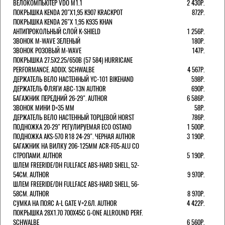
ВЕЛОКОМПЬЮТЕР VDO M1.1
2 430Р.
ПОКРЫШКА KENDA 20"Х1,95 K907 KRACKPOT
872Р.
ПОКРЫШКА KENDA 26"Х 1,95 K935 KHAN
АНТИПРОКОЛЬНЫЙ СЛОЙ K-SHIELD
1 256Р.
ЗВОНОК M-WAVE ЗЕЛЕНЫЙ
180Р.
ЗВОНОК РОЗОВЫЙ M-WAVE
147Р.
ПОКРЫШКА 27.5X2.25/650B (57 584) HURRICANE
PERFORMANCE. ADDIX. SCHWALBE
4 567Р.
ДЕРЖАТЕЛЬ ВЕЛО НАСТЕННЫЙ YC-101 BIKEHAND
598Р.
ДЕРЖАТЕЛЬ ФЛЯГИ ABC-13N AUTHOR
690Р.
БАГАЖНИК ПЕРЕДНИЙ 26-29". AUTHOR
6 586Р.
ЗВОНОК МИНИ D=35 ММ
58Р.
ДЕРЖАТЕЛЬ ВЕЛО НАСТЕННЫЙ ТОРЦЕВОЙ HORST
786Р.
ПОДНОЖКА 20-29" РЕГУЛИРУЕМАЯ ECO OSTAND
1 500Р.
ПОДНОЖКА AKS-570 R18 24-29". ЧЕРНАЯ AUTHOR
3 190Р.
БАГАЖНИК НА ВИЛКУ 206-125ММ ACR-F05-ALU СО
СТРОПАМИ. AUTHOR
5 190Р.
ШЛЕМ FREERIDE/DH FULLFACE ABS-HARD SHELL, 52-
54СМ. AUTHOR
9 970Р.
ШЛЕМ FREERIDE/DH FULLFACE ABS-HARD SHELL, 56-
58СМ. AUTHOR
8 970Р.
СУМКА НА ПОЯС A-L GATE V=2.6Л. AUTHOR
4 422Р.
ПОКРЫШКА 28X1.70 700X45C G-ONE ALLROUND PERF.
SCHWALBE
6 560Р.