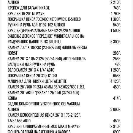
AUTHOR
2 210Р.
КРЕПЕЖ ДЛЯ БАГАЖНИКА XL
748Р.
КРЫЛЬЯ 16-20" M-WAVE
1 790Р.
ПОКРЫШКА KENDA 700Х40С K879 KWICK. K-SHIELD
1 383Р.
РУЧКИ НА РУЛЬ AGR-R192-102 AUTHOR
540Р.
КРЫЛЬЯ УНИВЕРСАЛЬНЫЕ AXP-02-24/29 AUTHOR
1 500Р.
СИДЕНЬЕ ДЕТСКОЕ "ПЕРЕДНЕЕ" УНИВЕРСАЛЬНОЕ НА
РАМУ/ВЫНОС RABBIT B-FIX BELLELLI
5 300Р.
КАМЕРА 700" Х 18/23C (23-622/630) НИППЕЛЬ PRESTA.
HORST
286Р.
КАМЕРА 26" X 1,95-2,125 (50/54-559), АВТО НИППЕЛЬ
258Р.
ЗАГЛУШКИ ДЛЯ РУЧЕК НА РУЛЬ
42Р.
ВЕЛОКАМЕРА 20" Х 4 1/4" АВТО
1 260Р.
ПОКРЫШКА KENDA 20"Х1,5 K1038
658Р.
МАШИНКА ДЛЯ ЧИСТКИ ЦЕПИ WELDTITE
4 125Р.
КАМЕРА 28"/700 PRESTA 48ММ 35/45Х622/630 H.R.T.
450Р.
КАМЕРА 20" АВТО "УЗКАЯ" 1.25-1.50 (32/40-406)
KENDA
414Р.
СЕДЛО КОМФОРТНОЕ VECTOR ERGO GEL VACUUM
AUTHOR
3 090Р.
КАМЕРА ВЕЛОСИПЕДНАЯ KENDA 26" Х 1.75-2.125",
47/57-559 АВТО
450Р.
КРЫЛЬЯ ПОЛНОРАЗМЕРНЫЕ MUD MAX II M-WAVE
2 910Р.
ФОНАРЬ ЗАДНИЙ НА БАГАЖНИК A CADDY 3
690Р.