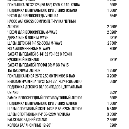
ПОКРЫШКА 26"Х2.125 (56-559) K905 K-RAD. KENDA
990Р.
ПОДНОЖКА ЦЕНТРАЛЬНОГО КРЕПЛЕНИЯ OSTAND
1 500Р.
ЧЕХОЛ ДЛЯ ВЕЛОСИПЕДА VENTURA
664Р.
НАСОС AAP CROSS COMPOSITE Т-РУЧКА ЧЕРНЫЙ
AUTHOR
2 090Р.
ЧЕХОЛ ДЛЯ ВЕЛОСИПЕДА M-WAVE
2 320Р.
ДЕРЖАТЕЛЬ ФЛЯГИ M-WAVE
381Р.
ШЛЕМ ДЕТСКИЙ Р-Р 52-56СМ M-WAVE
2 730Р.
РОГА АЛЮМИНИЕВЫЕ M-WAVE
900Р.
ЗАХВАТ Д/ПЕДАЛЕЙ 6-14162 YC-162 С РЕЗИН.
РУКОЯТКОЙ BIKEHAND
691Р.
ЗАХВАТ Д/ПЕДАЛЕЙ ПРОФИ CR-V CC PW15
15/15X320ММ. AUTHOR
1 250Р.
ПОКРЫШКА KENDA 26"Х 2,50 60 TPI K905 K-RAD
3 200Р.
ВЕЛОКАМЕРА KENDA 16"Х1.50-1.75", 40/47-305 АВТО
368Р.
ПОДНОЖКА ДЕТСКИХ ВЕЛОСИПЕДОВ ЦЕНТРАЛЬНАЯ
OSTAND
652Р.
ЗАМОК ВЕЛОСИПЕДНЫЙ ПРОТИВОУГОННЫЙ AUTHOR
890Р.
ПОДНОЖКА ЦЕНТРАЛЬНОГО КРЕПЛЕНИЯ AUTHOR
1 500Р.
ШЛЕМ СПОРТИВНЫЙ SKIFF 143 Р-Р 58-62СМ AUTHOR
5 540Р.
ШЛЕМ СПОРТИВНЫЙ Р-Р 58-62СМ VENTURA
3 990Р.
БАГАЖНИК ЗАДНИЙ OSTAND
2 996Р.
КОЛЕСА БАЛАНСИРНЫЕ 12-20''
720Р.