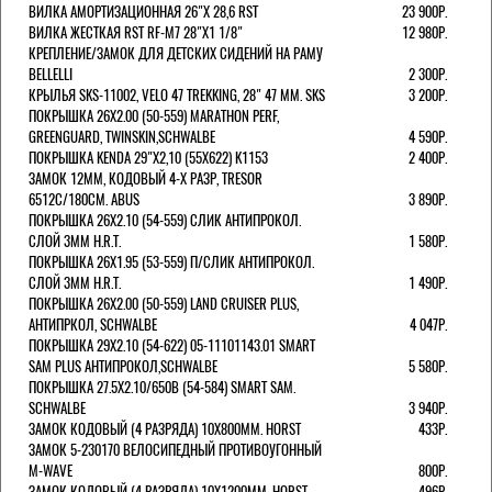
ВИЛКА АМОРТИЗАЦИОННАЯ 26"Х 28,6 RST
23 900Р.
ВИЛКА ЖЕСТКАЯ RST RF-M7 28"Х1 1/8"
12 980Р.
КРЕПЛЕНИЕ/ЗАМОК ДЛЯ ДЕТСКИХ СИДЕНИЙ НА РАМУ
BELLELLI
2 300Р.
КРЫЛЬЯ SKS-11002, VELO 47 TREKKING, 28" 47 ММ. SKS
3 200Р.
ПОКРЫШКА 26X2.00 (50-559) MARATHON PERF,
GREENGUARD, TWINSKIN,SCHWALBE
4 590Р.
ПОКРЫШКА KENDA 29"Х2,10 (55X622) K1153
2 400Р.
ЗАМОК 12ММ, КОДОВЫЙ 4-Х РАЗР, TRESOR
6512C/180СМ. ABUS
3 890Р.
ПОКРЫШКА 26X2.10 (54-559) СЛИК АНТИПРОКОЛ.
СЛОЙ 3ММ H.R.T.
1 580Р.
ПОКРЫШКА 26X1.95 (53-559) П/СЛИК АНТИПРОКОЛ.
СЛОЙ 3ММ H.R.T.
1 490Р.
ПОКРЫШКА 26X2.00 (50-559) LAND CRUISER PLUS,
АНТИПРКОЛ, SCHWALBE
4 047Р.
ПОКРЫШКА 29X2.10 (54-622) 05-11101143.01 SMART
SAM PLUS АНТИПРОКОЛ,SCHWALBE
5 580Р.
ПОКРЫШКА 27.5X2.10/650B (54-584) SMART SAM.
SCHWALBE
3 940Р.
ЗАМОК КОДОВЫЙ (4 РАЗРЯДА) 10Х800ММ. HORST
433Р.
ЗАМОК 5-230170 ВЕЛОСИПЕДНЫЙ ПРОТИВОУГОННЫЙ
M-WAVE
800Р.
ЗАМОК КОДОВЫЙ (4 РАЗРЯДА) 10Х1200ММ. HORST
496Р.