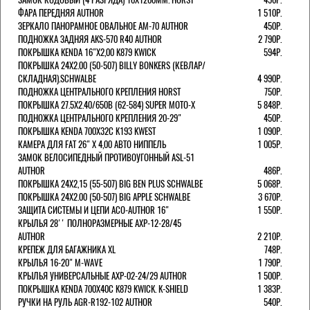
ФАРА ПЕРЕДНЯЯ AUTHOR
1 510Р.
ЗЕРКАЛО ПАНОРАМНОЕ ОВАЛЬНОЕ AM-70 AUTHOR
450Р.
ПОДНОЖКА ЗАДНЯЯ AKS-570 R40 AUTHOR
2 790Р.
ПОКРЫШКА KENDA 16"Х2,00 K879 KWICK
594Р.
ПОКРЫШКА 24X2.00 (50-507) BILLY BONKERS (КЕВЛАР/
СКЛАДНАЯ).SCHWALBE
4 990Р.
ПОДНОЖКА ЦЕНТРАЛЬНОГО КРЕПЛЕНИЯ HORST
750Р.
ПОКРЫШКА 27.5X2.40/650B (62-584) SUPER MOTO-X
5 848Р.
ПОДНОЖКА ЦЕНТРАЛЬНОГО КРЕПЛЕНИЯ 20-29"
450Р.
ПОКРЫШКА KENDA 700Х32С K193 KWEST
1 090Р.
КАМЕРА ДЛЯ FAT 26" X 4,00 АВТО НИППЕЛЬ
1 005Р.
ЗАМОК ВЕЛОСИПЕДНЫЙ ПРОТИВОУГОННЫЙ ASL-51
AUTHOR
486Р.
ПОКРЫШКА 24X2,15 (55-507) BIG BEN PLUS SCHWALBE
5 068Р.
ПОКРЫШКА 24X2.00 (50-507) BIG APPLE SCHWALBE
3 670Р.
ЗАЩИТА СИСТЕМЫ И ЦЕПИ ACO-AUTHOR 16"
1 550Р.
КРЫЛЬЯ 28'' ПОЛНОРАЗМЕРНЫЕ AXP-12-28/45
AUTHOR
2 210Р.
КРЕПЕЖ ДЛЯ БАГАЖНИКА XL
748Р.
КРЫЛЬЯ 16-20" M-WAVE
1 790Р.
КРЫЛЬЯ УНИВЕРСАЛЬНЫЕ AXP-02-24/29 AUTHOR
1 500Р.
ПОКРЫШКА KENDA 700Х40С K879 KWICK. K-SHIELD
1 383Р.
РУЧКИ НА РУЛЬ AGR-R192-102 AUTHOR
540Р.