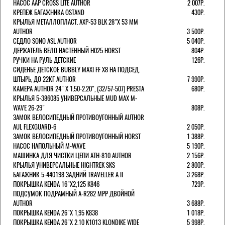
НАСОС AAP CROSS LITE AUTHOR
2 007Р.
КРЕПЕЖ БАГАЖНИКА OSTAND
430Р.
КРЫЛЬЯ МЕТАЛЛОПЛАСТ. AXP-53 BLK 28"Х 53 ММ
AUTHOR
3 500Р.
СЕДЛО SONO ASL AUTHOR
5 040Р.
ДЕРЖАТЕЛЬ ВЕЛО НАСТЕННЫЙ H025 HORST
804Р.
РУЧКИ НА РУЛЬ ДЕТСКИЕ
126Р.
СИДЕНЬЕ ДЕТСКОЕ BUBBLY MAXI FF X8 НА ПОДСЕД.
ШТЫРЬ, ДО 22КГ AUTHOR
7 990Р.
КАМЕРА AUTHOR 24" Х 1.50-2.20", (32/57-507) PRESTA
680Р.
КРЫЛЬЯ 5-386085 УНИВЕРСАЛЬНЫЕ MUD MAX M-
WAVE 26-29"
808Р.
ЗАМОК ВЕЛОСИПЕДНЫЙ ПРОТИВОУГОННЫЙ AUTHOR
AUL FLEXGUARD-6
2 050Р.
ЗАМОК ВЕЛОСИПЕДНЫЙ ПРОТИВОУГОННЫЙ HORST
1 388Р.
НАСОС НАПОЛЬНЫЙ M-WAVE
5 190Р.
МАШИНКА ДЛЯ ЧИСТКИ ЦЕПИ ATH-810 AUTHOR
2 156Р.
КРЫЛЬЯ УНИВЕРСАЛЬНЫЕ HIGHTREK SKS
2 800Р.
БАГАЖНИК 5-440198 ЗАДНИЙ TRAVELLER A II
3 268Р.
ПОКРЫШКА KENDA 16"Х2,125 K846
729Р.
ПОДСУМОК ПОДРАМНЫЙ A-R282 MPP ДВОЙНОЙ
AUTHOR
3 688Р.
ПОКРЫШКА KENDA 26"Х 1,95 K838
1 018Р.
ПОКРЫШКА KENDA 26"Х 2,10 K1013 KLONDIKE WIDE
5 998Р.