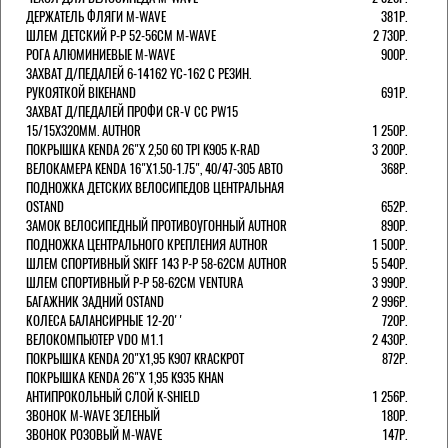
ДЕРЖАТЕЛЬ ФЛЯГИ M-WAVE
381Р.
ШЛЕМ ДЕТСКИЙ Р-Р 52-56СМ M-WAVE
2 730Р.
РОГА АЛЮМИНИЕВЫЕ M-WAVE
900Р.
ЗАХВАТ Д/ПЕДАЛЕЙ 6-14162 YC-162 С РЕЗИН.
РУКОЯТКОЙ BIKEHAND
691Р.
ЗАХВАТ Д/ПЕДАЛЕЙ ПРОФИ CR-V CC PW15
15/15X320ММ. AUTHOR
1 250Р.
ПОКРЫШКА KENDA 26"Х 2,50 60 TPI K905 K-RAD
3 200Р.
ВЕЛОКАМЕРА KENDA 16"Х1.50-1.75", 40/47-305 АВТО
368Р.
ПОДНОЖКА ДЕТСКИХ ВЕЛОСИПЕДОВ ЦЕНТРАЛЬНАЯ
OSTAND
652Р.
ЗАМОК ВЕЛОСИПЕДНЫЙ ПРОТИВОУГОННЫЙ AUTHOR
890Р.
ПОДНОЖКА ЦЕНТРАЛЬНОГО КРЕПЛЕНИЯ AUTHOR
1 500Р.
ШЛЕМ СПОРТИВНЫЙ SKIFF 143 Р-Р 58-62СМ AUTHOR
5 540Р.
ШЛЕМ СПОРТИВНЫЙ Р-Р 58-62СМ VENTURA
3 990Р.
БАГАЖНИК ЗАДНИЙ OSTAND
2 996Р.
КОЛЕСА БАЛАНСИРНЫЕ 12-20''
720Р.
ВЕЛОКОМПЬЮТЕР VDO M1.1
2 430Р.
ПОКРЫШКА KENDA 20"Х1,95 K907 KRACKPOT
872Р.
ПОКРЫШКА KENDA 26"Х 1,95 K935 KHAN
АНТИПРОКОЛЬНЫЙ СЛОЙ K-SHIELD
1 256Р.
ЗВОНОК M-WAVE ЗЕЛЕНЫЙ
180Р.
ЗВОНОК РОЗОВЫЙ M-WAVE
147Р.