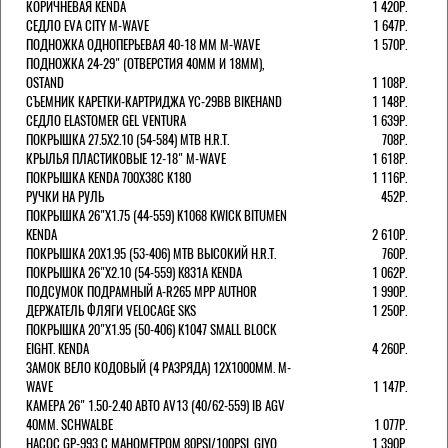
КОРИЧНЕВАЯ KENDA
1 420Р.
СЕДЛО EVA CITY M-WAVE
1 647Р.
ПОДНОЖКА ОДНОПЕРЬЕВАЯ 40-18 ММ M-WAVE
1 570Р.
ПОДНОЖКА 24-29" (ОТВЕРСТИЯ 40ММ И 18ММ),
OSTAND
1 108Р.
СЪЕМНИК КАРЕТКИ-КАРТРИДЖА YC-29BB BIKEHAND
1 148Р.
СЕДЛО ELASTOMER GEL VENTURA
1 639Р.
ПОКРЫШКА 27.5X2.10 (54-584) MTB H.R.T.
708Р.
КРЫЛЬЯ ПЛАСТИКОВЫЕ 12-18" M-WAVE
1 618Р.
ПОКРЫШКА KENDA 700Х38С K180
1 116Р.
РУЧКИ НА РУЛЬ
452Р.
ПОКРЫШКА 26"Х1.75 (44-559) K1068 KWICK BITUMEN
KENDA
2 610Р.
ПОКРЫШКА 20X1.95 (53-406) MTB ВЫСОКИЙ H.R.T.
760Р.
ПОКРЫШКА 26"Х2.10 (54-559) K831A KENDA
1 062Р.
ПОДСУМОК ПОДРАМНЫЙ A-R265 MPP AUTHOR
1 990Р.
ДЕРЖАТЕЛЬ ФЛЯГИ VELOCAGE SKS
1 250Р.
ПОКРЫШКА 20"Х1.95 (50-406) K1047 SMALL BLOCK
EIGHT. KENDA
4 260Р.
ЗАМОК ВЕЛО КОДОВЫЙ (4 РАЗРЯДА) 12Х1000ММ. M-
WAVE
1 147Р.
КАМЕРА 26" 1.50-2.40 АВТО AV13 (40/62-559) IB AGV
40MM. SCHWALBE
1 077Р.
НАСОС GP-993 С МАНОМЕТРОМ 80PSI/100PSI. GIYO
1 390Р.