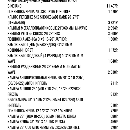
НАБОР ИНСТРУМЕНТОВ УНИВЕРСАЛЬНЫЙ YC-721
BIKEHAND
11 497Р.
ПОКРЫШКА KENDA 700Х38С K197 EUROTREK
1 170Р.
КРЫЛО ПЕРЕДНЕЕ SKS SHOCKBLADE DARK 26+27,5"
(ГЕРМАНИЯ)
3 871Р.
КРЫЛЬЯ МЕТАЛЛОПЛАСТИКОВЫЕ 29"Х60 ММ. M-WAVE
2 994Р.
КРЫЛЬЯ VELO 55 CROSS, 26-29" SKS
3 500Р.
ПОДНОЖКА AKS-16A C X9 16-20" AUTHOR
1 500Р.
ЗАМОК ВЕЛО ЦЕПЬ (5 РАЗРЯДОВ) 6Х1200ММ
КОДОВЫЙ HORST
1 172Р.
ЗАМОК ВЕЛО КОДОВЫЙ (4 РАЗРЯДА) 10Х1800ММ. M-
WAVE
1 040Р.
КРЫЛЬЯ РАЗДВИЖНЫЕ 26-29"Х65ММ MUD MAX. M-
WAVE
2 530Р.
КАМЕРА АНТИПРОКОЛЬНАЯ KENDA 29/28" Х 1.9-2.35",
(50/58-622) АВТО НИППЕЛЬ
711Р.
КАМЕРА AUTHOR 28" (700 Х 18-25С, 18/25-622/635)
PRESTA
813Р.
ВЕЛОКАМЕРА 29" X 1,95-2,125 (50/54-622/630) АВТО
НИППЕЛЬ
318Р.
ПОКРЫШКА KENDA 12 1/2"Х1,75X2 1/4 K909A
720Р.
КАМЕРА 28" (700Х18-25С), 60ММ PRESTA. KENDA
680Р.
КАМЕРА KENDA 28" 700 Х 18-25С PRESTA
459Р.
КАМЕРА 28"/700 АВТО 48ММ 28/32Х622/630 H.R.T.
270Р.