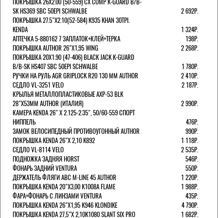
ПОКРЫШКА 26X2.00 (50-559) CX COMP K-GUARD B/B-
SK HS369 SBC 50EPI SCHWALBE
2 692Р.
ПОКРЫШКА 27.5"Х2.10(52-584) K935 KHAN 30TPI.
KENDA
1 324Р.
АПТЕЧКА 5-880162 7 ЗАПЛАТОК+КЛЕЙ+ТЕРКА
198Р.
ПОКРЫШКА AUTHOR 26"Х1,95 WING
2 268Р.
ПОКРЫШКА 20X1.90 (47-406) BLACK JACK K-GUARD
B/B-SK HS407 SBC 50EPI SCHWALBE
1 780Р.
РУЧКИ НА РУЛЬ AGR GRIPLOCK R20 130 ММ AUTHOR
2 410Р.
СЕДЛО VL-3251 VELO
2 187Р.
КРЫЛЬЯ МЕТАЛЛОПЛАСТИКОВЫЕ AXP-53 BLK
28"Х53ММ AUTHOR (ИТАЛИЯ)
2 990Р.
КАМЕРА KENDA 26" Х 2.125-2.35", 50/60-559 СПОРТ
НИППЕЛЬ
476Р.
ЗАМОК ВЕЛОСИПЕДНЫЙ ПРОТИВОУГОННЫЙ AUTHOR
990Р.
ПОКРЫШКА KENDA 26"Х 2,10 K892
1 118Р.
СЕДЛО VL-8114 VELO
2 535Р.
ПОДНОЖКА ЗАДНЯЯ HORST
546Р.
ФОНАРЬ ЗАДНИЙ VENTURA
550Р.
ДЕРЖАТЕЛЬ ФЛЯГИ АВС M-LINE 45 AUTHOR
1 220Р.
ПОКРЫШКА KENDA 20"Х3,00 K1008A FLAME
1 988Р.
ФАРА+ФОНАРЬ С ЛИНЗАМИ VENTURA
435Р.
ПОКРЫШКА KENDA 26"Х1,95 K946 KLONDIKE
4 790Р.
ПОКРЫШКА KENDA 27,5"Х 2,10K1080 SLANT SIX PRO
1 682Р.