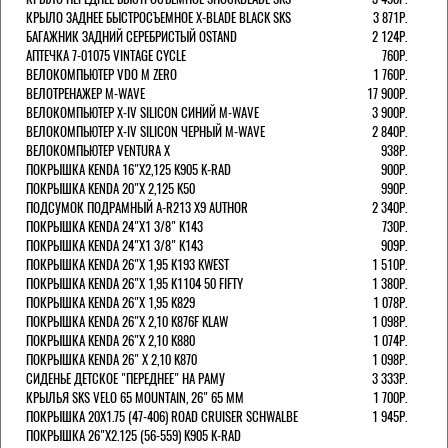
КРЫЛО ЗАДНЕЕ БЫСТРОСЪЕМНОЕ X-BLADE BLACK SKS
3 871Р.
БАГАЖНИК ЗАДНИЙ СЕРЕБРИСТЫЙ OSTAND
2 124Р.
АПТЕЧКА 7-01075 VINTAGE CYCLE
760Р.
ВЕЛОКОМПЬЮТЕР VDO M ZERO
1 760Р.
ВЕЛОТРЕНАЖЕР M-WAVE
17 900Р.
ВЕЛОКОМПЬЮТЕР X-IV SILICON СИНИЙ M-WAVE
3 900Р.
ВЕЛОКОМПЬЮТЕР X-IV SILICON ЧЕРНЫЙ M-WAVE
2 840Р.
ВЕЛОКОМПЬЮТЕР VENTURA Х
938Р.
ПОКРЫШКА KENDA 16"Х2,125 K905 K-RAD
900Р.
ПОКРЫШКА KENDA 20"Х 2,125 K50
990Р.
ПОДСУМОК ПОДРАМНЫЙ A-R213 X9 AUTHOR
2 340Р.
ПОКРЫШКА KENDA 24"Х1 3/8" K143
730Р.
ПОКРЫШКА KENDA 24"Х1 3/8" K143
909Р.
ПОКРЫШКА KENDA 26"Х 1,95 K193 KWEST
1 510Р.
ПОКРЫШКА KENDA 26"Х 1,95 K1104 50 FIFTY
1 380Р.
ПОКРЫШКА KENDA 26"Х 1,95 K829
1 078Р.
ПОКРЫШКА KENDA 26"Х 2,10 K876F KLAW
1 098Р.
ПОКРЫШКА KENDA 26"Х 2,10 K880
1 074Р.
ПОКРЫШКА KENDA 26" Х 2,10 K870
1 098Р.
СИДЕНЬЕ ДЕТСКОЕ "ПЕРЕДНЕЕ" НА РАМУ
3 333Р.
КРЫЛЬЯ SKS VELO 65 MOUNTAIN, 26" 65 ММ
1 700Р.
ПОКРЫШКА 20X1.75 (47-406) ROAD CRUISER SCHWALBE
1 945Р.
ПОКРЫШКА 26"Х2.125 (56-559) K905 K-RAD