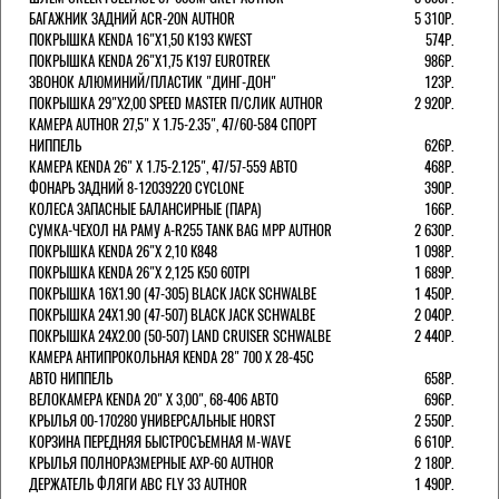
БАГАЖНИК ЗАДНИЙ ACR-20N AUTHOR
5 310Р.
ПОКРЫШКА KENDA 16"Х1,50 K193 KWEST
574Р.
ПОКРЫШКА KENDA 26"Х1,75 K197 EUROTREK
986Р.
ЗВОНОК АЛЮМИНИЙ/ПЛАСТИК "ДИНГ-ДОН"
123Р.
ПОКРЫШКА 29"Х2,00 SPEED MASTER П/СЛИК AUTHOR
2 920Р.
КАМЕРА AUTHOR 27,5" Х 1.75-2.35", 47/60-584 СПОРТ
НИППЕЛЬ
626Р.
КАМЕРА KENDA 26" Х 1.75-2.125", 47/57-559 АВТО
468Р.
ФОНАРЬ ЗАДНИЙ 8-12039220 CYCLONE
390Р.
КОЛЕСА ЗАПАСНЫЕ БАЛАНСИРНЫЕ (ПАРА)
166Р.
CУМКА-ЧЕХОЛ НА РАМУ A-R255 TANK BAG MPP AUTHOR
2 630Р.
ПОКРЫШКА KENDA 26"Х 2,10 K848
1 098Р.
ПОКРЫШКА KENDA 26"Х 2,125 K50 60TPI
1 689Р.
ПОКРЫШКА 16X1.90 (47-305) BLACK JACK SCHWALBE
1 450Р.
ПОКРЫШКА 24X1.90 (47-507) BLACK JACK SCHWALBE
2 040Р.
ПОКРЫШКА 24X2.00 (50-507) LAND CRUISER SCHWALBE
2 440Р.
КАМЕРА АНТИПРОКОЛЬНАЯ KENDA 28" 700 Х 28-45C
АВТО НИППЕЛЬ
658Р.
ВЕЛОКАМЕРА KENDA 20" Х 3,00", 68-406 АВТО
696Р.
КРЫЛЬЯ 00-170280 УНИВЕРСАЛЬНЫЕ HORST
2 550Р.
КОРЗИНА ПЕРЕДНЯЯ БЫСТРОСЪЕМНАЯ M-WAVE
6 610Р.
КРЫЛЬЯ ПОЛНОРАЗМЕРНЫЕ AXP-60 AUTHOR
2 180Р.
ДЕРЖАТЕЛЬ ФЛЯГИ АВС FLY 33 AUTHOR
1 490Р.