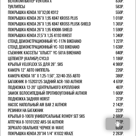
ВЕЛОКОМПЬЮТЕР VENTURA Х
830Р.
ТУКЛИПСЫ
583Р.
ПОКРЫШКА KENDA 10"Х2,00 K912
550Р.
ПОКРЫШКА KENDA 26"Х 1,95 K847 KROSS PLUS
1 018Р.
ПОКРЫШКА KENDA 26"Х 1,95 K847 KROSS PLUSK-SHIELD
1 365Р.
ПОКРЫШКА KENDA 26"Х 1,95 K908K-SHIELD
1 590Р.
ПОКРЫШКА KENDA 27,5"Х 1,35 K193 KWEST
1 340Р.
СТЕНД ДЕМОНСТРАЦИОННЫЙ YC-117N BIKEHAND
1 227Р.
СТЕНД ДЕМОНСТРАЦИОННЫЙ YC-103 BIKEHAND
1 638Р.
СЪЕМНИК КАССЕТЫ "ХЛЫСТ" YC-501A BIKEHAND
640Р.
ЦЕПЕМЕТР (КАЛИБР) CYCLO
1 186Р.
КРЫЛЬЯ VELOFLEXX 55 ДЛЯ 28". SKS
4 980Р.
КАМЕРА 12" АВТО НИППЕЛЬ
226Р.
КАМЕРА KENDA 18" Х 1.25-1.50", 32/40-355 АВТО
386Р.
БАГАЖНИК 8-15203125 ЗАДНИЙ ACR-160 AUTHOR
4 670Р.
ПОДНОЖКА 12-20" ЦЕНТРАЛЬНОГО КРЕПЛЕНИЯ
487Р.
ЗАМОК ВЕЛОСИПЕДНЫЙ ПРОТИВОУГОННЫЙ AUTHOR
1 600Р.
ПОДНОЖКА ЗАДНЯЯ HORST
273Р.
НАСОС НАПОЛЬНЫЙ AIR BAR 2 AUTHOR
2 142Р.
РЕЗИНКИ НА БАГАЖНИК
222Р.
КРЫЛЬЯ 0-10078 УНИВЕРСАЛЬНЫЕ ROWDY SET SKS
2 680Р.
АПТЕЧКА 8-10101202 ARS-56 AUTHOR
217Р.
ЗЕРКАЛО ОВАЛЬНОЕ ЧЕРНОЕ M-WAVE
655Р.
ПОКРЫШКА KENDA 20"Х4 1/4" K1032 KRAZE
2 283Р.