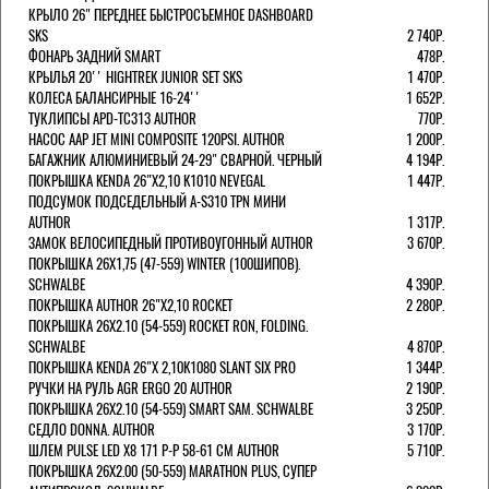
КРЫЛО 26" ПЕРЕДНЕЕ БЫСТРОСЪЕМНОЕ DASHBOARD
SKS
2 740Р.
ФОНАРЬ ЗАДНИЙ SMART
478Р.
КРЫЛЬЯ 20'' HIGHTREK JUNIOR SET SKS
1 470Р.
КОЛЕСА БАЛАНСИРНЫЕ 16-24''
1 652Р.
ТУКЛИПСЫ APD-TC313 AUTHOR
770Р.
НАСОС AAP JET MINI COMPOSITE 120PSI. AUTHOR
1 200Р.
БАГАЖНИК АЛЮМИНИЕВЫЙ 24-29" СВАРНОЙ. ЧЕРНЫЙ
4 194Р.
ПОКРЫШКА KENDA 26"Х2,10 K1010 NEVEGAL
1 447Р.
ПОДСУМОК ПОДСЕДЕЛЬНЫЙ A-S310 TPN МИНИ
AUTHOR
1 317Р.
ЗАМОК ВЕЛОСИПЕДНЫЙ ПРОТИВОУГОННЫЙ AUTHOR
3 670Р.
ПОКРЫШКА 26X1,75 (47-559) WINTER (100ШИПОВ).
SCHWALBE
4 390Р.
ПОКРЫШКА AUTHOR 26"Х2,10 ROCKET
2 280Р.
ПОКРЫШКА 26X2.10 (54-559) ROCKET RON, FOLDING.
SCHWALBE
4 870Р.
ПОКРЫШКА KENDA 26"Х 2,10K1080 SLANT SIX PRO
1 344Р.
РУЧКИ НА РУЛЬ AGR ERGO 20 AUTHOR
2 190Р.
ПОКРЫШКА 26X2.10 (54-559) SMART SAM. SCHWALBE
3 250Р.
СЕДЛО DONNA. AUTHOR
3 170Р.
ШЛЕМ PULSE LED X8 171 Р-Р 58-61 СМ AUTHOR
5 710Р.
ПОКРЫШКА 26X2.00 (50-559) MARATHON PLUS, СУПЕР