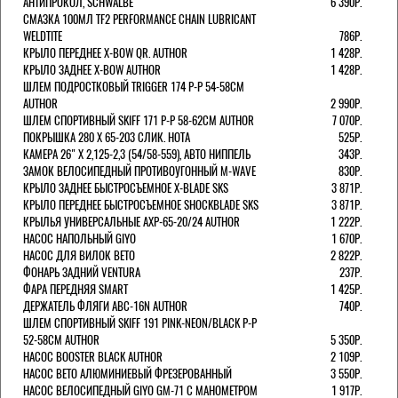
АНТИПРОКОЛ, SCHWALBE
6 390Р.
СМАЗКА 100МЛ TF2 PERFORMANCE CHAIN LUBRICANT
WELDTITE
786Р.
КРЫЛО ПЕРЕДНЕЕ X-BOW QR. AUTHOR
1 428Р.
КРЫЛО ЗАДНЕЕ X-BOW AUTHOR
1 428Р.
ШЛЕМ ПОДРОСТКОВЫЙ TRIGGER 174 Р-Р 54-58СМ
AUTHOR
2 990Р.
ШЛЕМ СПОРТИВНЫЙ SKIFF 171 Р-Р 58-62СМ AUTHOR
7 070Р.
ПОКРЫШКА 280 X 65-203 СЛИК. HOTA
525Р.
КАМЕРА 26" X 2,125-2,3 (54/58-559), АВТО НИППЕЛЬ
343Р.
ЗАМОК ВЕЛОСИПЕДНЫЙ ПРОТИВОУГОННЫЙ M-WAVE
830Р.
КРЫЛО ЗАДНЕЕ БЫСТРОСЪЕМНОЕ X-BLADE SKS
3 871Р.
КРЫЛО ПЕРЕДНЕЕ БЫСТРОСЪЕМНОЕ SHOCKBLADE SKS
3 871Р.
КРЫЛЬЯ УНИВЕРСАЛЬНЫЕ AXP-65-20/24 AUTHOR
1 222Р.
НАСОС НАПОЛЬНЫЙ GIYO
1 670Р.
НАСОС ДЛЯ ВИЛОК ВЕТО
2 822Р.
ФОНАРЬ ЗАДНИЙ VENTURA
237Р.
ФАРА ПЕРЕДНЯЯ SMART
1 425Р.
ДЕРЖАТЕЛЬ ФЛЯГИ ABC-16N AUTHOR
740Р.
ШЛЕМ СПОРТИВНЫЙ SKIFF 191 PINK-NEON/BLACK Р-Р
52-58СМ AUTHOR
5 350Р.
НАСОС BOOSTER BLACK AUTHOR
2 109Р.
НАСОС BETO АЛЮМИНИЕВЫЙ ФРЕЗЕРОВАННЫЙ
3 550Р.
НАСОС ВЕЛОСИПЕДНЫЙ GIYO GM-71 С МАНОМЕТРОМ
1 917Р.