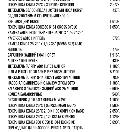
ПОКРЫШКА KENDA 26"Х 2,30 K1016 KINIPTION
2 372Р.
ДЕРЖАТЕЛЬ ВЕЛОСИПЕДА НАСТЕННЫЙ H09A HORST
427Р.
СЕДЛО 270Х158ММ GEL ОЧЕНЬ МЯГКОЕ. С
ВЕНТИЛЯЦИЕЙ HORST
1 610Р.
ПОКРЫШКА KENDA 700Х35С K161 CROSS CYCLO
1 050Р.
КАМЕРА АНТИПРОКОЛЬНАЯ KENDA 26" Х 1.75-2.125",
47/57-559 АВТО НИППЕЛЬ
672Р.
КАМЕРА KENDA 28-29" Х 1,9-2,35" (50/58-622) АВТО
НИППЕЛЬ
475Р.
БАГАЖНИК ЗАДНИЙ H041 HORST
1 916Р.
АПТЕЧКА RED DEVILS
430Р.
ДЕРЖАТЕЛЬ ФЛЯГИ АВС FLY 33 AUTHOR
1 182Р.
ШЛЕМ PULSE LED X8 185 Р-Р 52-58СМ AUTHOR
5 710Р.
ДЕРЖАТЕЛЬ ФЛЯГИ 8-14000221 ABC-16N AUTHOR
780Р.
НАСОС АЛЮМИНИЕВЫЙ С МАНОМЕТРОМ BETO
1 183Р.
БАГАЖНИК 8-15200213 ЗАДНИЙ ACR-25 AUTHOR
5 660Р.
КОЛЕСА БАЛАНСИРНЫЕ
540Р.
ЭКСЦЕНТРИК ДЛЯ БАГАЖНИКА M-WAVE
1 160Р.
ПОКРЫШКА KENDA 26"Х 1,95 K935 KHAN БЕЛАЯ
1 500Р.
ПОКРЫШКА KENDA 26"Х 2,10 K1109 60TPI KICK BACK
2 650Р.
ПОКРЫШКА KENDA 26"Х 2,125 K841A KOMFORT
1 126Р.
ПОКРЫШКА KENDA 700 Х 35С К1014 KLONDIKE
5 690Р.
ПЕРЕХОДНИК ДЛЯ НАСОСОВ, PRESTA-АВТО, ЛАТУНЬ