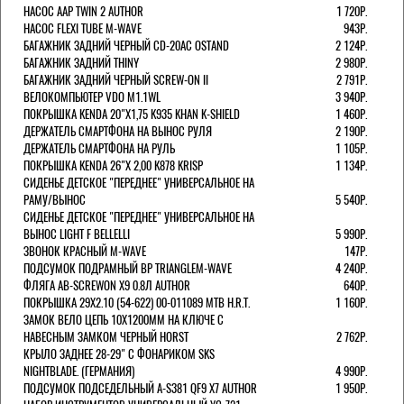
НАСОС AAP TWIN 2 AUTHOR
1 720Р.
НАСОС FLEXI TUBE M-WAVE
943Р.
БАГАЖНИК ЗАДНИЙ ЧЕРНЫЙ СD-20AC OSTAND
2 124Р.
БАГАЖНИК ЗАДНИЙ THINY
2 980Р.
БАГАЖНИК ЗАДНИЙ ЧЕРНЫЙ SCREW-ON II
2 791Р.
ВЕЛОКОМПЬЮТЕР VDO M1.1WL
3 940Р.
ПОКРЫШКА KENDA 20"Х1,75 K935 KHAN K-SHIELD
1 460Р.
ДЕРЖАТЕЛЬ СМАРТФОНА НА ВЫНОС РУЛЯ
2 190Р.
ДЕРЖАТЕЛЬ СМАРТФОНА НА РУЛЬ
1 105Р.
ПОКРЫШКА KENDA 26"Х 2,00 K878 KRISP
1 134Р.
СИДЕНЬЕ ДЕТСКОЕ "ПЕРЕДНЕЕ" УНИВЕРСАЛЬНОЕ НА
РАМУ/ВЫНОС
5 540Р.
СИДЕНЬЕ ДЕТСКОЕ "ПЕРЕДНЕЕ" УНИВЕРСАЛЬНОЕ НА
ВЫНОС LIGHT F BELLELLI
5 990Р.
ЗВОНОК КРАСНЫЙ M-WAVE
147Р.
ПОДСУМОК ПОДРАМНЫЙ BP TRIANGLEM-WAVE
4 240Р.
ФЛЯГА AB-SCREWON X9 0.8Л AUTHOR
640Р.
ПОКРЫШКА 29X2.10 (54-622) 00-011089 MTB H.R.T.
1 160Р.
ЗАМОК ВЕЛО ЦЕПЬ 10Х1200ММ НА КЛЮЧЕ С
НАВЕСНЫМ ЗАМКОМ ЧЕРНЫЙ HORST
2 762Р.
КРЫЛО ЗАДНЕЕ 28-29" С ФОНАРИКОМ SKS
NIGHTBLADE. (ГЕРМАНИЯ)
4 990Р.
ПОДСУМОК ПОДСЕДЕЛЬНЫЙ A-S381 QF9 X7 AUTHOR
1 950Р.