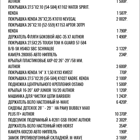
AUTHOR
1 500Р.
ПОКРЫШКА 27.5"Х2.10 (54-584) K1162 WATER SPIRIT.
KENDA
1 587Р.
ПОКРЫШКА KENDA 26"Х2,35 K1010 NEVEGAL
2 002Р.
ПОКРЫШКА 26"Х2.10 (52-559) K1153 APTOR 30TPI
KENDA
1 790Р.
ДЕРЖАТЕЛЬ ФЛЯГИ БОКОВОЙ ABC-35 X7 AUTHOR
1 490Р.
ПОКРЫШКА 27.5X2.25 TOUGH TOM K-GUARD 57-584
B/B-SK HS463 SBC SCHWALBE
3 132Р.
КАМЕРА 280Х65 АВТО НИППЕЛЬ
234Р.
КРЫЛЬЯ ПЛАСТИКОВЫЕ AXP-02 26"-29"/58 ММ.
AUTHOR
3 600Р.
ПОКРЫШКА KENDA 14" Х 1,50 K193 KWEST
770Р.
ПОКРЫШКА 27.5"Х2.20 (56-584) K1027 KADRE. KENDA
2 100Р.
ПОДНОЖКА ЦЕНТРАЛЬНОГО КРЕПЛЕНИЯ OSTAND
1 500Р.
КРЫЛЬЯ 16-20" AXP JUNIOR 16/20 AUTHOR
1 120Р.
МАШИНКА ДЛЯ ЧИСТКИ ЦЕПИ BARBIERI
1 243Р.
ДЕРЖАТЕЛЬ ВЕЛО НАСТЕННЫЙ M-WAVE
6 420Р.
СИДЕНЬЕ ДЕТСКОЕ 28''- 29'' НА РАМУ BUBBLY MAXI
PLUS FF+ AUTHOR
10 370Р.
ПОДСУМОК ПОДРАМНЫЙ A-R281 GSB FRONT AUTHOR
2 302Р.
ДЕРЖАТЕЛЬ ВЕЛО НАСТЕННЫЙ H09 HORST
354Р.
КАМЕРА 60X230 АВТО НИППЕЛЬ
190Р.
ЗАМОК ПРОТИВОУГОННЫЙ СКЛАДНОЙ. M-WAVE
3 166Р.