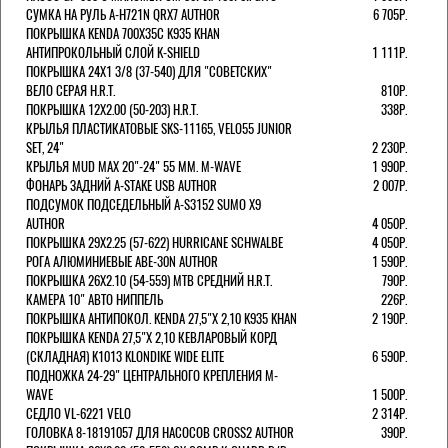
СУМКА НА РУЛЬ A-H721N QRX7 AUTHOR
6 705Р.
ПОКРЫШКА KENDA 700Х35С K935 KHAN
АНТИПРОКОЛЬНЫЙ СЛОЙ K-SHIELD
1 111Р.
ПОКРЫШКА 24X1 3/8 (37-540) ДЛЯ "СОВЕТСКИХ"
ВЕЛО СЕРАЯ H.R.T.
810Р.
ПОКРЫШКА 12X2.00 (50-203) H.R.T.
338Р.
КРЫЛЬЯ ПЛАСТИКАТОВЫЕ SKS-11165, VELO55 JUNIOR
SET, 24"
2 230Р.
КРЫЛЬЯ MUD MAX 20"-24" 55 ММ. M-WAVE
1 990Р.
ФОНАРЬ ЗАДНИЙ A-STAKE USB AUTHOR
2 007Р.
ПОДСУМОК ПОДСЕДЕЛЬНЫЙ A-S3152 SUMO X9
AUTHOR
4 050Р.
ПОКРЫШКА 29X2.25 (57-622) HURRICANE SCHWALBE
4 050Р.
РОГА АЛЮМИНИЕВЫЕ ABE-30N AUTHOR
1 590Р.
ПОКРЫШКА 26X2.10 (54-559) MTB СРЕДНИЙ H.R.T.
790Р.
КАМЕРА 10" АВТО НИППЕЛЬ
226Р.
ПОКРЫШКА АНТИПОКОЛ. KENDA 27,5"Х 2,10 K935 KHAN
2 190Р.
ПОКРЫШКА KENDA 27,5"Х 2,10 КЕВЛАРОВЫЙ КОРД
(СКЛАДНАЯ) K1013 KLONDIKE WIDE ELITE
6 590Р.
ПОДНОЖКА 24-29" ЦЕНТРАЛЬНОГО КРЕПЛЕНИЯ M-
WAVE
1 500Р.
СЕДЛО VL-6221 VELO
2 314Р.
ГОЛОВКА 8-18191057 ДЛЯ НАСОСОВ CROSS2 AUTHOR
390Р.