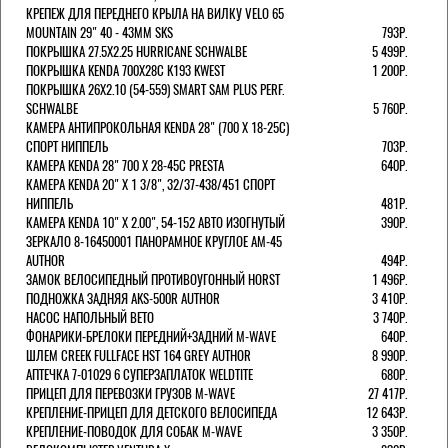
КРЕПЕЖ ДЛЯ ПЕРЕДНЕГО КРЫЛА НА ВИЛКУ VELO 65
MOUNTAIN 29" 40 - 43ММ SKS
793Р.
ПОКРЫШКА 27.5X2.25 HURRICANE SCHWALBE
5 499Р.
ПОКРЫШКА KENDA 700Х28С K193 KWEST
1 200Р.
ПОКРЫШКА 26X2.10 (54-559) SMART SAM PLUS PERF.
SCHWALBE
5 760Р.
КАМЕРА АНТИПРОКОЛЬНАЯ KENDA 28" (700 Х 18-25C)
СПОРТ НИППЕЛЬ
703Р.
КАМЕРА KENDA 28" 700 Х 28-45С PRESTA
640Р.
КАМЕРА KENDA 20" Х 1 3/8", 32/37-438/451 СПОРТ
НИППЕЛЬ
481Р.
КАМЕРА KENDA 10" Х 2.00", 54-152 АВТО ИЗОГНУТЫЙ
390Р.
ЗЕРКАЛО 8-16450001 ПАНОРАМНОЕ КРУГЛОЕ AM-45
AUTHOR
494Р.
ЗАМОК ВЕЛОСИПЕДНЫЙ ПРОТИВОУГОННЫЙ HORST
1 496Р.
ПОДНОЖКА ЗАДНЯЯ AKS-500R AUTHOR
3 410Р.
НАСОС НАПОЛЬНЫЙ BETO
3 740Р.
ФОНАРИКИ-БРЕЛОКИ ПЕРЕДНИЙ+ЗАДНИЙ M-WAVE
640Р.
ШЛЕМ CREEK FULLFACE HST 164 GREY AUTHOR
8 990Р.
АПТЕЧКА 7-01029 6 СУПЕРЗАПЛАТОК WELDTITE
680Р.
ПРИЦЕП ДЛЯ ПЕРЕВОЗКИ ГРУЗОВ M-WAVE
27 417Р.
КРЕПЛЕНИЕ-ПРИЦЕП ДЛЯ ДЕТСКОГО ВЕЛОСИПЕДА
12 643Р.
КРЕПЛЕНИЕ-ПОВОДОК ДЛЯ СОБАК M-WAVE
3 350Р.