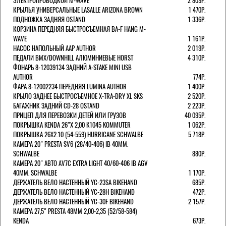
ЭЛЕКТРОПРОВОДКОЙ M-WAVE
2 809Р.
КРЫЛЬЯ УНИВЕРСАЛЬНЫЕ LASALLE ARIZONA BROWN
1 470Р.
ПОДНОЖКА ЗАДНЯЯ OSTAND
1 336Р.
КОРЗИНА ПЕРЕДНЯЯ БЫСТРОСЪЕМНАЯ BA-F HANG M-
WAVE
1 161Р.
НАСОС НАПОЛЬНЫЙ AAP AUTHOR
2 019Р.
ПЕДАЛИ BMX/DOWNHILL АЛЮМИНИЕВЫЕ HORST
4 310Р.
ФОНАРЬ 8-12039134 ЗАДНИЙ A-STAKE MINI USB
AUTHOR
774Р.
ФАРА 8-12002234 ПЕРЕДНЯЯ LUMINA AUTHOR
1 400Р.
КРЫЛО ЗАДНЕЕ БЫСТРОСЪЕМНОЕ X-TRA-DRY XL SKS
2 520Р.
БАГАЖНИК ЗАДНИЙ CD-28 OSTAND
2 223Р.
ПРИЦЕП ДЛЯ ПЕРЕВОЗКИ ДЕТЕЙ ИЛИ ГРУЗОВ
40 095Р.
ПОКРЫШКА KENDA 26"Х 2,00 K1045 KOMMUTER
1 062Р.
ПОКРЫШКА 26X2.10 (54-559) HURRICANE SCHWALBE
5 718Р.
КАМЕРА 20" PRESTA SV6 (28/40-406) IB 40MM.
SCHWALBE
880Р.
КАМЕРА 20" АВТО AV7C EXTRA LIGHT 40/60-406 IB AGV
40MM. SCHWALBE
1 170Р.
ДЕРЖАТЕЛЬ ВЕЛО НАСТЕННЫЙ YC-23SA BIKEHAND
685Р.
ДЕРЖАТЕЛЬ ВЕЛО НАСТЕННЫЙ YC-28H BIKEHAND
472Р.
ДЕРЖАТЕЛЬ ВЕЛО НАСТЕННЫЙ YC-30F BIKEHAND
2 157Р.
КАМЕРА 27,5" PRESTA 48ММ 2,00-2,35 (52/58-584)
KENDA
673Р.