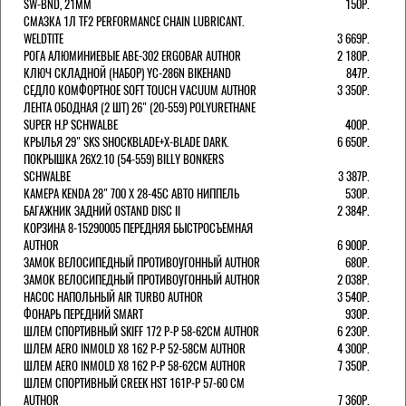
SW-BND, 21ММ
150Р.
СМАЗКА 1Л TF2 PERFORMANCE CHAIN LUBRICANT.
WELDTITE
3 669Р.
РОГА АЛЮМИНИЕВЫЕ ABE-302 ERGOBAR AUTHOR
2 180Р.
КЛЮЧ СКЛАДНОЙ (НАБОР) YC-286N BIKEHAND
847Р.
СЕДЛО КОМФОРТНОЕ SOFT TOUCH VACUUM AUTHOR
3 350Р.
ЛЕНТА ОБОДНАЯ (2 ШТ) 26" (20-559) POLYURETHANE
SUPER H.P SCHWALBE
400Р.
КРЫЛЬЯ 29" SKS SHOCKBLADE+X-BLADE DARK.
6 650Р.
ПОКРЫШКА 26X2.10 (54-559) BILLY BONKERS
SCHWALBE
3 387Р.
КАМЕРА KENDA 28" 700 Х 28-45С АВТО НИППЕЛЬ
530Р.
БАГАЖНИК ЗАДНИЙ OSTAND DISC II
2 384Р.
КОРЗИНА 8-15290005 ПЕРЕДНЯЯ БЫСТРОСЪЕМНАЯ
AUTHOR
6 900Р.
ЗАМОК ВЕЛОСИПЕДНЫЙ ПРОТИВОУГОННЫЙ AUTHOR
680Р.
ЗАМОК ВЕЛОСИПЕДНЫЙ ПРОТИВОУГОННЫЙ AUTHOR
2 038Р.
НАСОС НАПОЛЬНЫЙ AIR TURBO AUTHOR
3 540Р.
ФОНАРЬ ПЕРЕДНИЙ SMART
930Р.
ШЛЕМ СПОРТИВНЫЙ SKIFF 172 Р-Р 58-62СМ AUTHOR
6 230Р.
ШЛЕМ AERO INMOLD X8 162 Р-Р 52-58СМ AUTHOR
4 300Р.
ШЛЕМ AERO INMOLD X8 162 Р-Р 58-62СМ AUTHOR
7 350Р.
ШЛЕМ СПОРТИВНЫЙ CREEK HST 161Р-Р 57-60 СМ
AUTHOR
7 360Р.