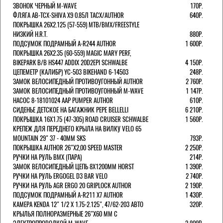
ЗВОНОК ЧЕРНЫЙ M-WAVE
170Р.
ФЛЯГА AB-TCX-SHIVA X9 0.85Л TACX/AUTHOR
640Р.
ПОКРЫШКА 26X2.125 (57-559) MTB/BMX/FREESTYLE
НИЗКИЙ H.R.T.
880Р.
ПОДСУМОК ПОДРАМНЫЙ A-R244 AUTHOR
1 600Р.
ПОКРЫШКА 26X2.35 (60-559) MAGIC MARY PERF,
BIKEPARK B/B HS447 ADDIX 20D2EPI SCHWALBE
4 150Р.
ЦЕПЕМЕТР (КАЛИБР) YC-503 BIKEHAND 6-14503
248Р.
ЗАМОК ВЕЛОСИПЕДНЫЙ ПРОТИВОУГОННЫЙ AUTHOR
2 760Р.
ЗАМОК ВЕЛОСИПЕДНЫЙ ПРОТИВОУГОННЫЙ M-WAVE
1 147Р.
НАСОС 8-18101024 AAP PUMPER AUTHOR
610Р.
СИДЕНЬЕ ДЕТСКОЕ НА БАГАЖНИК PEPE BELLELLI
6 210Р.
ПОКРЫШКА 16X1.75 (47-305) ROAD CRUISER SCHWALBE
1 560Р.
КРЕПЕЖ ДЛЯ ПЕРЕДНЕГО КРЫЛА НА ВИЛКУ VELO 65
MOUNTAIN 29" 37 - 40ММ SKS
793Р.
ПОКРЫШКА AUTHOR 26"Х2,00 SPEED MASTER
2 250Р.
РУЧКИ НА РУЛЬ BMX (ПАРА)
214Р.
ЗАМОК ВЕЛОCИПЕДНЫЙ ЦЕПЬ 8Х1200ММ HORST
1 390Р.
РУЧКИ НА РУЛЬ ERGOGEL D3 BAR VELO
2 740Р.
РУЧКИ НА РУЛЬ AGR ERGO 20 GRIPLOCK AUTHOR
2 190Р.
ПОДСУМОК ПОДРАМНЫЙ A-R211 X7 AUTHOR
1 430Р.
КАМЕРА KENDA 12" 1/2 Х 1.75-2.125", 47/62-203 АВТО
320Р.
КРЫЛЬЯ ПОЛНОРАЗМЕРНЫЕ 26"Х60 ММ С