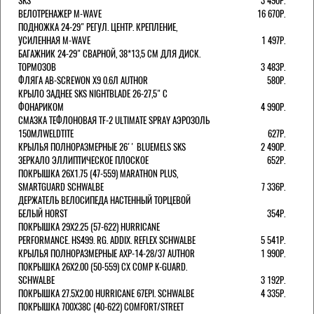
SKS
3 490Р.
ВЕЛОТРЕНАЖЕР M-WAVE
16 670Р.
ПОДНОЖКА 24-29" РЕГУЛ. ЦЕНТР. КРЕПЛЕНИЕ,
УСИЛЕННАЯ M-WAVE
1 497Р.
БАГАЖНИК 24-29" СВАРНОЙ, 38*13,5 СМ ДЛЯ ДИСК.
ТОРМОЗОВ
3 483Р.
ФЛЯГА AB-SCREWON X9 0.6Л AUTHOR
580Р.
КРЫЛО ЗАДНЕЕ SKS NIGHTBLADE 26-27,5" С
ФОНАРИКОМ
4 990Р.
СМАЗКА ТЕФЛОНОВАЯ TF-2 ULTIMATE SPRAY АЭРОЗОЛЬ
150МЛWELDTITE
627Р.
КРЫЛЬЯ ПОЛНОРАЗМЕРНЫЕ 26'' BLUEMELS SKS
2 490Р.
ЗЕРКАЛО ЭЛЛИПТИЧЕСКОЕ ПЛОСКОЕ
652Р.
ПОКРЫШКА 26X1.75 (47-559) MARATHON PLUS,
SMARTGUARD SCHWALBE
7 336Р.
ДЕРЖАТЕЛЬ ВЕЛОCИПЕДА НАСТЕННЫЙ ТОРЦЕВОЙ
БЕЛЫЙ HORST
354Р.
ПОКРЫШКА 29X2.25 (57-622) HURRICANE
PERFORMANCE. HS499. RG. ADDIX. REFLEX SCHWALBE
5 541Р.
КРЫЛЬЯ ПОЛНОРАЗМЕРНЫЕ AXP-14-28/37 AUTHOR
1 990Р.
ПОКРЫШКА 26X2.00 (50-559) CX COMP K-GUARD.
SCHWALBE
3 192Р.
ПОКРЫШКА 27.5X2.00 HURRICANE 67EPI. SCHWALBE
4 335Р.
ПОКРЫШКА 700X38С (40-622) COMFORT/STREET