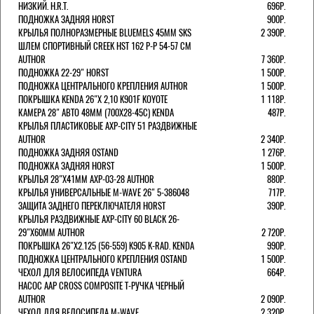
НИЗКИЙ. H.R.T.
696Р.
ПОДНОЖКА ЗАДНЯЯ HORST
900Р.
КРЫЛЬЯ ПОЛНОРАЗМЕРНЫЕ BLUEMELS 45MM SKS
2 390Р.
ШЛЕМ СПОРТИВНЫЙ CREEK HST 162 Р-Р 54-57 СМ
AUTHOR
7 360Р.
ПОДНОЖКА 22-29" HORST
1 500Р.
ПОДНОЖКА ЦЕНТРАЛЬНОГО КРЕПЛЕНИЯ AUTHOR
1 500Р.
ПОКРЫШКА KENDA 26"Х 2,10 K901F KOYOTE
1 118Р.
КАМЕРА 28" АВТО 48ММ (700Х28-45С) KENDA
487Р.
КРЫЛЬЯ ПЛАСТИКОВЫЕ AXP-CITY 51 РАЗДВИЖНЫЕ
AUTHOR
2 340Р.
ПОДНОЖКА ЗАДНЯЯ OSTAND
1 276Р.
ПОДНОЖКА ЗАДНЯЯ HORST
1 500Р.
КРЫЛЬЯ 28"Х41ММ AXP-03-28 AUTHOR
880Р.
КРЫЛЬЯ УНИВЕРСАЛЬНЫЕ M-WAVE 26" 5-386048
717Р.
ЗАЩИТА ЗАДНЕГО ПЕРЕКЛЮЧАТЕЛЯ HORST
390Р.
КРЫЛЬЯ РАЗДВИЖНЫЕ AXP-CITY 60 BLACK 26-
29"Х60ММ AUTHOR
2 720Р.
ПОКРЫШКА 26"Х2.125 (56-559) K905 K-RAD. KENDA
990Р.
ПОДНОЖКА ЦЕНТРАЛЬНОГО КРЕПЛЕНИЯ OSTAND
1 500Р.
ЧЕХОЛ ДЛЯ ВЕЛОСИПЕДА VENTURA
664Р.
НАСОС AAP CROSS COMPOSITE Т-РУЧКА ЧЕРНЫЙ
AUTHOR
2 090Р.
ЧЕХОЛ ДЛЯ ВЕЛОСИПЕДА M-WAVE
2 320Р.