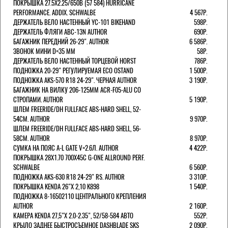
ПОКРЫШКА 27.5X2.25/650B (57 584) HURRICANE
PERFORMANCE. ADDIX. SCHWALBE
4 567Р.
ДЕРЖАТЕЛЬ ВЕЛО НАСТЕННЫЙ YC-101 BIKEHAND
598Р.
ДЕРЖАТЕЛЬ ФЛЯГИ ABC-13N AUTHOR
690Р.
БАГАЖНИК ПЕРЕДНИЙ 26-29". AUTHOR
6 586Р.
ЗВОНОК МИНИ D=35 ММ
58Р.
ДЕРЖАТЕЛЬ ВЕЛО НАСТЕННЫЙ ТОРЦЕВОЙ HORST
786Р.
ПОДНОЖКА 20-29" РЕГУЛИРУЕМАЯ ECO OSTAND
1 500Р.
ПОДНОЖКА AKS-570 R18 24-29". ЧЕРНАЯ AUTHOR
3 190Р.
БАГАЖНИК НА ВИЛКУ 206-125ММ ACR-F05-ALU СО
СТРОПАМИ. AUTHOR
5 190Р.
ШЛЕМ FREERIDE/DH FULLFACE ABS-HARD SHELL, 52-
54СМ. AUTHOR
9 970Р.
ШЛЕМ FREERIDE/DH FULLFACE ABS-HARD SHELL, 56-
58СМ. AUTHOR
8 970Р.
СУМКА НА ПОЯС A-L GATE V=2.6Л. AUTHOR
4 422Р.
ПОКРЫШКА 28X1.70 700X45C G-ONE ALLROUND PERF.
SCHWALBE
6 560Р.
ПОДНОЖКА AKS-630 R18 24-29" RS. AUTHOR
3 310Р.
ПОКРЫШКА KENDA 26"Х 2,10 K898
1 540Р.
ПОДНОЖКА 8-16502110 ЦЕНТРАЛЬНОГО КРЕПЛЕНИЯ
AUTHOR
2 160Р.
КАМЕРА KENDA 27,5"Х 2.0-2.35", 52/58-584 АВТО
552Р.
КРЫЛО ЗАДНЕЕ БЫСТРОСЪЕМНОЕ DASHBLADE SKS
2 090Р.