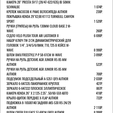
КАМЕРА 28" PRESTA SV17 (28/47-622/635) IB 50MM.
SCHWALBE
1 074Р.
КРЕПЕЖ НАСОСОВ К РАМЕ ВЕЛОСИПЕДА AUTHOR
230Р.
ПОКРЫШКА KENDA 29"Х2,00 K1113 TURNBULL CANYON
SPORT
1 520Р.
РУЧКИ (ГРИПСЫ) НА РУЛЬ 130ММ CLOUD BASE 2 M-
WAVE
260Р.
СЕДЛО VELO PLUSH TOUR AIR LASTOMER II
6 690Р.
НАБОР КЛЮЧ TW-2/24 ДИНАМОМЕТРИЧЕСКИЙ ДЛЯ
ГОЛОВОК 1/4", 3/4/5/6/8ММ, T10, T25 В КЕЙСЕ M-
WAVE
8 990Р.
ШЛЕМ ВМХ/FREESTYLE Р-Р 58-61СМ M-WAVE
3 890Р.
РУЧКИ НА РУЛЬ ДЕТСКИЕ AGR JUNIOR R5 85 ММ
AUTHOR
522Р.
РУЧКИ НА РУЛЬ ДЕТСКИЕ AGR JUNIOR R5 85 ММ
AUTHOR
700Р.
ПОДСУМОК ПОДСЕДЕЛЬНЫЙ A-S351 QF9 AUTHOR
2 030Р.
ЗЕРКАЛО 6-647335 ПАНОРАМНОЕ КРУГЛОЕ
427Р.
ЗЕРКАЛО 6-647332 ПЛОСКОЕ ЭЛЛИПТИЧЕСКОЕ
867Р.
КАМЕРА KENDA 26" Х 2.125-2.35", 50/60-559 АВТО
418Р.
КРЫЛО-ЩИТОК ПЕРЕДНЕЕ X-FLAP AUTHOR
732Р.
ПОДНОЖКА 8-16500140 ЗАДНЯЯ AKS-530 RS-24/29
AUTHOR
2 110Р.
ШЛЕМ CREEK FULLFACE 57-60СМ GREY AUTHOR
8 990Р.