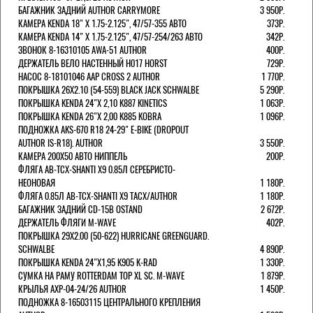
БАГАЖНИК ЗАДНИЙ AUTHOR CARRYMORE
3 950Р.
КАМЕРА KENDA 18" Х 1.75-2.125", 47/57-355 АВТО
373Р.
КАМЕРА KENDA 14" Х 1.75-2.125", 47/57-254/263 АВТО
342Р.
ЗВОНОК 8-16310105 AWA-51 AUTHOR
400Р.
ДЕРЖАТЕЛЬ ВЕЛО НАСТЕННЫЙ H017 HORST
729Р.
НАСОС 8-18101046 AAP CROSS 2 AUTHOR
1 770Р.
ПОКРЫШКА 26X2.10 (54-559) BLACK JACK SCHWALBE
5 290Р.
ПОКРЫШКА KENDA 24"Х 2,10 K887 KINETICS
1 063Р.
ПОКРЫШКА KENDA 26"Х 2,00 K885 KOBRA
1 096Р.
ПОДНОЖКА AKS-670 R18 24-29" E-BIKE (DROPOUT
AUTHOR IS-R18). AUTHOR
3 550Р.
КАМЕРА 200Х50 АВТО НИППЕЛЬ
200Р.
ФЛЯГА AB-TCX-SHANTI X9 0.85Л СЕРЕБРИСТО-
НЕОНОВАЯ
1 180Р.
ФЛЯГА 0.85Л AB-TCX-SHANTI X9 TACX/AUTHOR
1 180Р.
БАГАЖНИК ЗАДНИЙ CD-15B OSTAND
2 672Р.
ДЕРЖАТЕЛЬ ФЛЯГИ M-WAVE
402Р.
ПОКРЫШКА 29X2.00 (50-622) HURRICANE GREENGUARD.
SCHWALBE
4 890Р.
ПОКРЫШКА KENDA 24"Х1,95 K905 K-RAD
1 330Р.
СУМКА НА РАМУ ROTTERDAM TOP XL SC. M-WAVE
1 879Р.
КРЫЛЬЯ AXP-04-24/26 AUTHOR
1 450Р.
ПОДНОЖКА 8-16503115 ЦЕНТРАЛЬНОГО КРЕПЛЕНИЯ