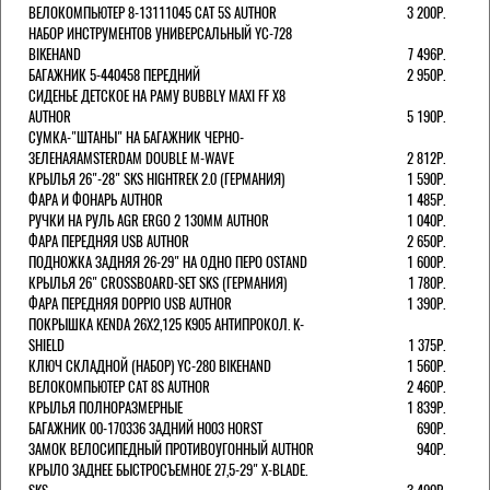
ВЕЛОКОМПЬЮТЕР 8-13111045 CAT 5S AUTHOR
3 200Р.
НАБОР ИНСТРУМЕНТОВ УНИВЕРСАЛЬНЫЙ YC-728
BIKEHAND
7 496Р.
БАГАЖНИК 5-440458 ПЕРЕДНИЙ
2 950Р.
СИДЕНЬЕ ДЕТСКОЕ НА РАМУ BUBBLY MAXI FF X8
AUTHOR
5 190Р.
СУМКА-"ШТАНЫ" НА БАГАЖНИК ЧЕРНО-
ЗЕЛЕНАЯAMSTERDAM DOUBLE M-WAVE
2 812Р.
КРЫЛЬЯ 26"-28" SKS HIGHTREK 2.0 (ГЕРМАНИЯ)
1 590Р.
ФАРА И ФОНАРЬ AUTHOR
1 485Р.
РУЧКИ НА РУЛЬ AGR ERGO 2 130ММ AUTHOR
1 040Р.
ФАРА ПЕРЕДНЯЯ USB AUTHOR
2 650Р.
ПОДНОЖКА ЗАДНЯЯ 26-29" НА ОДНО ПЕРО OSTAND
1 600Р.
КРЫЛЬЯ 26" CROSSBOARD-SET SKS (ГЕРМАНИЯ)
1 780Р.
ФАРА ПЕРЕДНЯЯ DOPPIO USB AUTHOR
1 390Р.
ПОКРЫШКА KENDA 26Х2,125 K905 АНТИПРОКОЛ. K-
SHIELD
1 375Р.
КЛЮЧ СКЛАДНОЙ (НАБОР) YC-280 BIKEHAND
1 560Р.
ВЕЛОКОМПЬЮТЕР CAT 8S AUTHOR
2 460Р.
КРЫЛЬЯ ПОЛНОРАЗМЕРНЫЕ
1 839Р.
БАГАЖНИК 00-170336 ЗАДНИЙ H003 HORST
690Р.
ЗАМОК ВЕЛОСИПЕДНЫЙ ПРОТИВОУГОННЫЙ AUTHOR
940Р.
КРЫЛО ЗАДНЕЕ БЫСТРОСЪЕМНОЕ 27,5-29" X-BLADE.