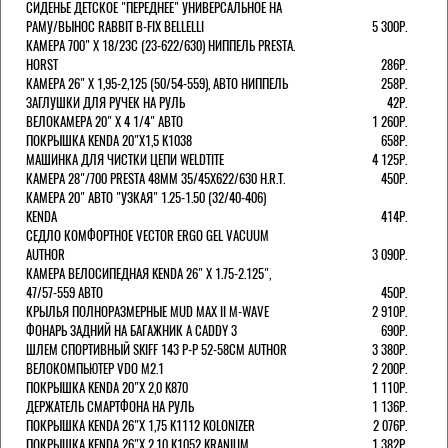
СИДЕНЬЕ ДЕТСКОЕ "ПЕРЕДНЕЕ" УНИВЕРСАЛЬНОЕ НА
РАМУ/ВЫНОС RABBIT B-FIX BELLELLI
5 300Р.
КАМЕРА 700" Х 18/23C (23-622/630) НИППЕЛЬ PRESTA.
HORST
286Р.
КАМЕРА 26" X 1,95-2,125 (50/54-559), АВТО НИППЕЛЬ
258Р.
ЗАГЛУШКИ ДЛЯ РУЧЕК НА РУЛЬ
42Р.
ВЕЛОКАМЕРА 20" Х 4 1/4" АВТО
1 260Р.
ПОКРЫШКА KENDA 20"Х1,5 K1038
658Р.
МАШИНКА ДЛЯ ЧИСТКИ ЦЕПИ WELDTITE
4 125Р.
КАМЕРА 28"/700 PRESTA 48ММ 35/45Х622/630 H.R.T.
450Р.
КАМЕРА 20" АВТО "УЗКАЯ" 1.25-1.50 (32/40-406)
KENDA
414Р.
СЕДЛО КОМФОРТНОЕ VECTOR ERGO GEL VACUUM
AUTHOR
3 090Р.
КАМЕРА ВЕЛОСИПЕДНАЯ KENDA 26" Х 1.75-2.125",
47/57-559 АВТО
450Р.
КРЫЛЬЯ ПОЛНОРАЗМЕРНЫЕ MUD MAX II M-WAVE
2 910Р.
ФОНАРЬ ЗАДНИЙ НА БАГАЖНИК A CADDY 3
690Р.
ШЛЕМ СПОРТИВНЫЙ SKIFF 143 Р-Р 52-58СМ AUTHOR
3 380Р.
ВЕЛОКОМПЬЮТЕР VDO M2.1
2 200Р.
ПОКРЫШКА KENDA 20"Х 2,0 K870
1 110Р.
ДЕРЖАТЕЛЬ СМАРТФОНА НА РУЛЬ
1 136Р.
ПОКРЫШКА KENDA 26"Х 1,75 K1112 KOLONIZER
2 076Р.
ПОКРЫШКА KENDA 26"Х 2,10 K1052 KRANIUM
1 382Р.