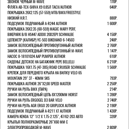
ЗВОНОК ЧЕРНЫЙ M-WAVE
170Р.
ФЛЯГА AB-TCX-SHIVA X9 0.85Л TACX/AUTHOR
640Р.
ПОКРЫШКА 26X2.125 (57-559) MTB/BMX/FREESTYLE
НИЗКИЙ H.R.T.
880Р.
ПОДСУМОК ПОДРАМНЫЙ A-R244 AUTHOR
1 600Р.
ПОКРЫШКА 26X2.35 (60-559) MAGIC MARY PERF,
BIKEPARK B/B HS447 ADDIX 20D2EPI SCHWALBE
4 150Р.
ЦЕПЕМЕТР (КАЛИБР) YC-503 BIKEHAND 6-14503
248Р.
ЗАМОК ВЕЛОСИПЕДНЫЙ ПРОТИВОУГОННЫЙ AUTHOR
2 760Р.
ЗАМОК ВЕЛОСИПЕДНЫЙ ПРОТИВОУГОННЫЙ M-WAVE
1 147Р.
НАСОС 8-18101024 AAP PUMPER AUTHOR
610Р.
СИДЕНЬЕ ДЕТСКОЕ НА БАГАЖНИК PEPE BELLELLI
6 210Р.
ПОКРЫШКА 16X1.75 (47-305) ROAD CRUISER SCHWALBE
1 560Р.
КРЕПЕЖ ДЛЯ ПЕРЕДНЕГО КРЫЛА НА ВИЛКУ VELO 65
MOUNTAIN 29" 37 - 40ММ SKS
793Р.
ПОКРЫШКА AUTHOR 26"Х2,00 SPEED MASTER
2 250Р.
РУЧКИ НА РУЛЬ BMX (ПАРА)
214Р.
ЗАМОК ВЕЛОCИПЕДНЫЙ ЦЕПЬ 8Х1200ММ HORST
1 390Р.
РУЧКИ НА РУЛЬ ERGOGEL D3 BAR VELO
2 740Р.
РУЧКИ НА РУЛЬ AGR ERGO 20 GRIPLOCK AUTHOR
2 190Р.
ПОДСУМОК ПОДРАМНЫЙ A-R211 X7 AUTHOR
1 430Р.
КАМЕРА KENDA 12" 1/2 Х 1.75-2.125", 47/62-203 АВТО
320Р.
КРЫЛЬЯ ПОЛНОРАЗМЕРНЫЕ 26"Х60 ММ С
ЭЛЕКТРОПРОВОДКОЙ M-WAVE
2 809Р.