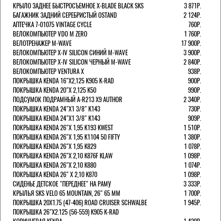
КРЫЛО ЗАДНЕЕ БЫСТРОСЪЕМНОЕ X-BLADE BLACK SKS
3 871Р.
БАГАЖНИК ЗАДНИЙ СЕРЕБРИСТЫЙ OSTAND
2 124Р.
АПТЕЧКА 7-01075 VINTAGE CYCLE
760Р.
ВЕЛОКОМПЬЮТЕР VDO M ZERO
1 760Р.
ВЕЛОТРЕНАЖЕР M-WAVE
17 900Р.
ВЕЛОКОМПЬЮТЕР X-IV SILICON СИНИЙ M-WAVE
3 900Р.
ВЕЛОКОМПЬЮТЕР X-IV SILICON ЧЕРНЫЙ M-WAVE
2 840Р.
ВЕЛОКОМПЬЮТЕР VENTURA Х
938Р.
ПОКРЫШКА KENDA 16"Х2,125 K905 K-RAD
900Р.
ПОКРЫШКА KENDA 20"Х 2,125 K50
990Р.
ПОДСУМОК ПОДРАМНЫЙ A-R213 X9 AUTHOR
2 340Р.
ПОКРЫШКА KENDA 24"Х1 3/8" K143
730Р.
ПОКРЫШКА KENDA 24"Х1 3/8" K143
909Р.
ПОКРЫШКА KENDA 26"Х 1,95 K193 KWEST
1 510Р.
ПОКРЫШКА KENDA 26"Х 1,95 K1104 50 FIFTY
1 380Р.
ПОКРЫШКА KENDA 26"Х 1,95 K829
1 078Р.
ПОКРЫШКА KENDA 26"Х 2,10 K876F KLAW
1 098Р.
ПОКРЫШКА KENDA 26"Х 2,10 K880
1 074Р.
ПОКРЫШКА KENDA 26" Х 2,10 K870
1 098Р.
СИДЕНЬЕ ДЕТСКОЕ "ПЕРЕДНЕЕ" НА РАМУ
3 333Р.
КРЫЛЬЯ SKS VELO 65 MOUNTAIN, 26" 65 ММ
1 700Р.
ПОКРЫШКА 20X1.75 (47-406) ROAD CRUISER SCHWALBE
1 945Р.
ПОКРЫШКА 26"Х2.125 (56-559) K905 K-RAD