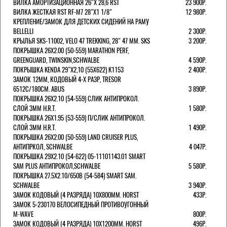
ВИЛКА АМОРТИЗАЦИОННАЯ 26"Х 28,6 RST
23 900Р.
ВИЛКА ЖЕСТКАЯ RST RF-M7 28"Х1 1/8"
12 980Р.
КРЕПЛЕНИЕ/ЗАМОК ДЛЯ ДЕТСКИХ СИДЕНИЙ НА РАМУ
BELLELLI
2 300Р.
КРЫЛЬЯ SKS-11002, VELO 47 TREKKING, 28" 47 ММ. SKS
3 200Р.
ПОКРЫШКА 26X2.00 (50-559) MARATHON PERF,
GREENGUARD, TWINSKIN,SCHWALBE
4 590Р.
ПОКРЫШКА KENDA 29"Х2,10 (55X622) K1153
2 400Р.
ЗАМОК 12ММ, КОДОВЫЙ 4-Х РАЗР, TRESOR
6512C/180СМ. ABUS
3 890Р.
ПОКРЫШКА 26X2.10 (54-559) СЛИК АНТИПРОКОЛ.
СЛОЙ 3ММ H.R.T.
1 580Р.
ПОКРЫШКА 26X1.95 (53-559) П/СЛИК АНТИПРОКОЛ.
СЛОЙ 3ММ H.R.T.
1 490Р.
ПОКРЫШКА 26X2.00 (50-559) LAND CRUISER PLUS,
АНТИПРКОЛ, SCHWALBE
4 047Р.
ПОКРЫШКА 29X2.10 (54-622) 05-11101143.01 SMART
SAM PLUS АНТИПРОКОЛ,SCHWALBE
5 580Р.
ПОКРЫШКА 27.5X2.10/650B (54-584) SMART SAM.
SCHWALBE
3 940Р.
ЗАМОК КОДОВЫЙ (4 РАЗРЯДА) 10Х800ММ. HORST
433Р.
ЗАМОК 5-230170 ВЕЛОСИПЕДНЫЙ ПРОТИВОУГОННЫЙ
M-WAVE
800Р.
ЗАМОК КОДОВЫЙ (4 РАЗРЯДА) 10Х1200ММ. HORST
496Р.