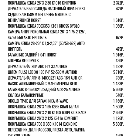
ПОКРЫШКА KENDA 26"Х 2,30 K1016 KINIPTION
2 372Р.
ДЕРЖАТЕЛЬ ВЕЛОСИПЕДА НАСТЕННЫЙ H09A HORST
427Р.
СЕДЛО 270Х158ММ GEL ОЧЕНЬ МЯГКОЕ. С
ВЕНТИЛЯЦИЕЙ HORST
1 610Р.
ПОКРЫШКА KENDA 700Х35С K161 CROSS CYCLO
1 050Р.
КАМЕРА АНТИПРОКОЛЬНАЯ KENDA 26" Х 1.75-2.125",
47/57-559 АВТО НИППЕЛЬ
672Р.
КАМЕРА KENDA 28-29" Х 1,9-2,35" (50/58-622) АВТО
НИППЕЛЬ
475Р.
БАГАЖНИК ЗАДНИЙ H041 HORST
1 916Р.
АПТЕЧКА RED DEVILS
430Р.
ДЕРЖАТЕЛЬ ФЛЯГИ АВС FLY 33 AUTHOR
1 182Р.
ШЛЕМ PULSE LED X8 185 Р-Р 52-58СМ AUTHOR
5 710Р.
ДЕРЖАТЕЛЬ ФЛЯГИ 8-14000221 ABC-16N AUTHOR
780Р.
НАСОС АЛЮМИНИЕВЫЙ С МАНОМЕТРОМ BETO
1 183Р.
БАГАЖНИК 8-15200213 ЗАДНИЙ ACR-25 AUTHOR
5 660Р.
КОЛЕСА БАЛАНСИРНЫЕ
540Р.
ЭКСЦЕНТРИК ДЛЯ БАГАЖНИКА M-WAVE
1 160Р.
ПОКРЫШКА KENDA 26"Х 1,95 K935 KHAN БЕЛАЯ
1 500Р.
ПОКРЫШКА KENDA 26"Х 2,10 K1109 60TPI KICK BACK
2 650Р.
ПОКРЫШКА KENDA 26"Х 2,125 K841A KOMFORT
1 126Р.
ПОКРЫШКА KENDA 700 Х 35С К1014 KLONDIKE
5 690Р.
ПЕРЕХОДНИК ДЛЯ НАСОСОВ, PRESTA-АВТО, ЛАТУНЬ
SW-BND, 21ММ
150Р.