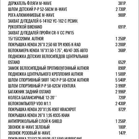
ДЕРЖАТЕЛЬ ФЛЯГИ M-WAVE
381Р.
ШЛЕМ ДЕТСКИЙ Р-Р 52-56СМ M-WAVE
2 730Р.
РОГА АЛЮМИНИЕВЫЕ M-WAVE
900Р.
ЗАХВАТ Д/ПЕДАЛЕЙ 6-14162 YC-162 С РЕЗИН.
РУКОЯТКОЙ BIKEHAND
691Р.
ЗАХВАТ Д/ПЕДАЛЕЙ ПРОФИ CR-V CC PW15
15/15X320ММ. AUTHOR
1 250Р.
ПОКРЫШКА KENDA 26"Х 2,50 60 TPI K905 K-RAD
3 200Р.
ВЕЛОКАМЕРА KENDA 16"Х1.50-1.75", 40/47-305 АВТО
368Р.
ПОДНОЖКА ДЕТСКИХ ВЕЛОСИПЕДОВ ЦЕНТРАЛЬНАЯ
OSTAND
652Р.
ЗАМОК ВЕЛОСИПЕДНЫЙ ПРОТИВОУГОННЫЙ AUTHOR
890Р.
ПОДНОЖКА ЦЕНТРАЛЬНОГО КРЕПЛЕНИЯ AUTHOR
1 500Р.
ШЛЕМ СПОРТИВНЫЙ SKIFF 143 Р-Р 58-62СМ AUTHOR
5 540Р.
ШЛЕМ СПОРТИВНЫЙ Р-Р 58-62СМ VENTURA
3 990Р.
БАГАЖНИК ЗАДНИЙ OSTAND
2 996Р.
КОЛЕСА БАЛАНСИРНЫЕ 12-20''
720Р.
ВЕЛОКОМПЬЮТЕР VDO M1.1
2 430Р.
ПОКРЫШКА KENDA 20"Х1,95 K907 KRACKPOT
872Р.
ПОКРЫШКА KENDA 26"Х 1,95 K935 KHAN
АНТИПРОКОЛЬНЫЙ СЛОЙ K-SHIELD
1 256Р.
ЗВОНОК M-WAVE ЗЕЛЕНЫЙ
180Р.
ЗВОНОК РОЗОВЫЙ M-WAVE
147Р.
ПОКРЫШКА 27.5X2.25/650B (57 584) HURRICANE