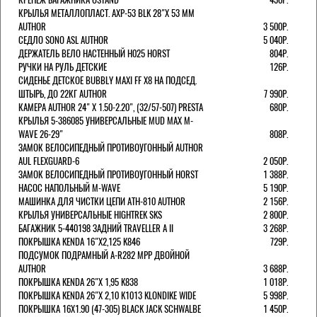
КРЫЛЬЯ МЕТАЛЛОПЛАСТ. AXP-53 BLK 28"Х 53 ММ
AUTHOR
3 500Р.
СЕДЛО SONO ASL AUTHOR
5 040Р.
ДЕРЖАТЕЛЬ ВЕЛО НАСТЕННЫЙ H025 HORST
804Р.
РУЧКИ НА РУЛЬ ДЕТСКИЕ
126Р.
СИДЕНЬЕ ДЕТСКОЕ BUBBLY MAXI FF X8 НА ПОДСЕД.
ШТЫРЬ, ДО 22КГ AUTHOR
7 990Р.
КАМЕРА AUTHOR 24" Х 1.50-2.20", (32/57-507) PRESTA
680Р.
КРЫЛЬЯ 5-386085 УНИВЕРСАЛЬНЫЕ MUD MAX M-
WAVE 26-29"
808Р.
ЗАМОК ВЕЛОСИПЕДНЫЙ ПРОТИВОУГОННЫЙ AUTHOR
AUL FLEXGUARD-6
2 050Р.
ЗАМОК ВЕЛОСИПЕДНЫЙ ПРОТИВОУГОННЫЙ HORST
1 388Р.
НАСОС НАПОЛЬНЫЙ M-WAVE
5 190Р.
МАШИНКА ДЛЯ ЧИСТКИ ЦЕПИ ATH-810 AUTHOR
2 156Р.
КРЫЛЬЯ УНИВЕРСАЛЬНЫЕ HIGHTREK SKS
2 800Р.
БАГАЖНИК 5-440198 ЗАДНИЙ TRAVELLER A II
3 268Р.
ПОКРЫШКА KENDA 16"Х2,125 K846
729Р.
ПОДСУМОК ПОДРАМНЫЙ A-R282 MPP ДВОЙНОЙ
AUTHOR
3 688Р.
ПОКРЫШКА KENDA 26"Х 1,95 K838
1 018Р.
ПОКРЫШКА KENDA 26"Х 2,10 K1013 KLONDIKE WIDE
5 998Р.
ПОКРЫШКА 16X1.90 (47-305) BLACK JACK SCHWALBE
1 450Р.