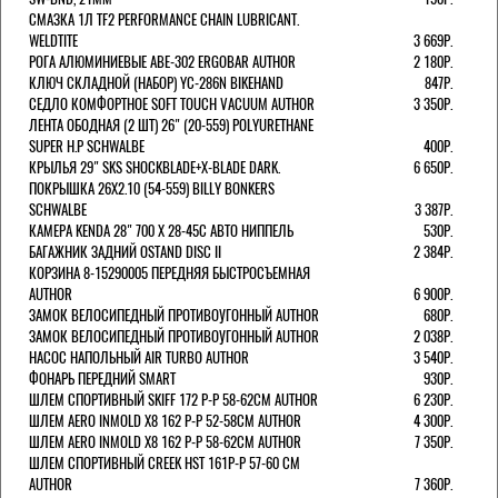
СМАЗКА 1Л TF2 PERFORMANCE CHAIN LUBRICANT.
WELDTITE
3 669Р.
РОГА АЛЮМИНИЕВЫЕ ABE-302 ERGOBAR AUTHOR
2 180Р.
КЛЮЧ СКЛАДНОЙ (НАБОР) YC-286N BIKEHAND
847Р.
СЕДЛО КОМФОРТНОЕ SOFT TOUCH VACUUM AUTHOR
3 350Р.
ЛЕНТА ОБОДНАЯ (2 ШТ) 26" (20-559) POLYURETHANE
SUPER H.P SCHWALBE
400Р.
КРЫЛЬЯ 29" SKS SHOCKBLADE+X-BLADE DARK.
6 650Р.
ПОКРЫШКА 26X2.10 (54-559) BILLY BONKERS
SCHWALBE
3 387Р.
КАМЕРА KENDA 28" 700 Х 28-45С АВТО НИППЕЛЬ
530Р.
БАГАЖНИК ЗАДНИЙ OSTAND DISC II
2 384Р.
КОРЗИНА 8-15290005 ПЕРЕДНЯЯ БЫСТРОСЪЕМНАЯ
AUTHOR
6 900Р.
ЗАМОК ВЕЛОСИПЕДНЫЙ ПРОТИВОУГОННЫЙ AUTHOR
680Р.
ЗАМОК ВЕЛОСИПЕДНЫЙ ПРОТИВОУГОННЫЙ AUTHOR
2 038Р.
НАСОС НАПОЛЬНЫЙ AIR TURBO AUTHOR
3 540Р.
ФОНАРЬ ПЕРЕДНИЙ SMART
930Р.
ШЛЕМ СПОРТИВНЫЙ SKIFF 172 Р-Р 58-62СМ AUTHOR
6 230Р.
ШЛЕМ AERO INMOLD X8 162 Р-Р 52-58СМ AUTHOR
4 300Р.
ШЛЕМ AERO INMOLD X8 162 Р-Р 58-62СМ AUTHOR
7 350Р.
ШЛЕМ СПОРТИВНЫЙ CREEK HST 161Р-Р 57-60 СМ
AUTHOR
7 360Р.