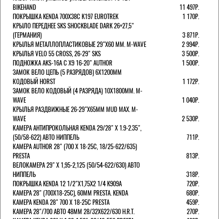
BIKEHAND
11 497Р.
ПОКРЫШКА KENDA 700Х38С K197 EUROTREK
1 170Р.
КРЫЛО ПЕРЕДНЕЕ SKS SHOCKBLADE DARK 26+27,5"
(ГЕРМАНИЯ)
3 871Р.
КРЫЛЬЯ МЕТАЛЛОПЛАСТИКОВЫЕ 29"Х60 ММ. M-WAVE
2 994Р.
КРЫЛЬЯ VELO 55 CROSS, 26-29" SKS
3 500Р.
ПОДНОЖКА AKS-16A C X9 16-20" AUTHOR
1 500Р.
ЗАМОК ВЕЛО ЦЕПЬ (5 РАЗРЯДОВ) 6Х1200ММ
КОДОВЫЙ HORST
1 172Р.
ЗАМОК ВЕЛО КОДОВЫЙ (4 РАЗРЯДА) 10Х1800ММ. M-
WAVE
1 040Р.
КРЫЛЬЯ РАЗДВИЖНЫЕ 26-29"Х65ММ MUD MAX. M-
WAVE
2 530Р.
КАМЕРА АНТИПРОКОЛЬНАЯ KENDA 29/28" Х 1.9-2.35",
(50/58-622) АВТО НИППЕЛЬ
711Р.
КАМЕРА AUTHOR 28" (700 Х 18-25С, 18/25-622/635)
PRESTA
813Р.
ВЕЛОКАМЕРА 29" X 1,95-2,125 (50/54-622/630) АВТО
НИППЕЛЬ
318Р.
ПОКРЫШКА KENDA 12 1/2"Х1,75X2 1/4 K909A
720Р.
КАМЕРА 28" (700Х18-25С), 60ММ PRESTA. KENDA
680Р.
КАМЕРА KENDA 28" 700 Х 18-25С PRESTA
459Р.
КАМЕРА 28"/700 АВТО 48ММ 28/32Х622/630 H.R.T.
270Р.