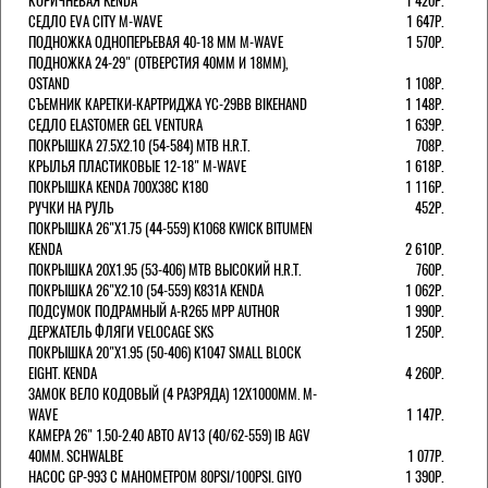
КОРИЧНЕВАЯ KENDA
1 420Р.
СЕДЛО EVA CITY M-WAVE
1 647Р.
ПОДНОЖКА ОДНОПЕРЬЕВАЯ 40-18 ММ M-WAVE
1 570Р.
ПОДНОЖКА 24-29" (ОТВЕРСТИЯ 40ММ И 18ММ),
OSTAND
1 108Р.
СЪЕМНИК КАРЕТКИ-КАРТРИДЖА YC-29BB BIKEHAND
1 148Р.
СЕДЛО ELASTOMER GEL VENTURA
1 639Р.
ПОКРЫШКА 27.5X2.10 (54-584) MTB H.R.T.
708Р.
КРЫЛЬЯ ПЛАСТИКОВЫЕ 12-18" M-WAVE
1 618Р.
ПОКРЫШКА KENDA 700Х38С K180
1 116Р.
РУЧКИ НА РУЛЬ
452Р.
ПОКРЫШКА 26"Х1.75 (44-559) K1068 KWICK BITUMEN
KENDA
2 610Р.
ПОКРЫШКА 20X1.95 (53-406) MTB ВЫСОКИЙ H.R.T.
760Р.
ПОКРЫШКА 26"Х2.10 (54-559) K831A KENDA
1 062Р.
ПОДСУМОК ПОДРАМНЫЙ A-R265 MPP AUTHOR
1 990Р.
ДЕРЖАТЕЛЬ ФЛЯГИ VELOCAGE SKS
1 250Р.
ПОКРЫШКА 20"Х1.95 (50-406) K1047 SMALL BLOCK
EIGHT. KENDA
4 260Р.
ЗАМОК ВЕЛО КОДОВЫЙ (4 РАЗРЯДА) 12Х1000ММ. M-
WAVE
1 147Р.
КАМЕРА 26" 1.50-2.40 АВТО AV13 (40/62-559) IB AGV
40MM. SCHWALBE
1 077Р.
НАСОС GP-993 С МАНОМЕТРОМ 80PSI/100PSI. GIYO
1 390Р.