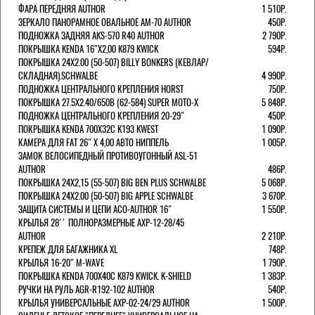
ФАРА ПЕРЕДНЯЯ AUTHOR
1 510Р.
ЗЕРКАЛО ПАНОРАМНОЕ ОВАЛЬНОЕ AM-70 AUTHOR
450Р.
ПОДНОЖКА ЗАДНЯЯ AKS-570 R40 AUTHOR
2 790Р.
ПОКРЫШКА KENDA 16"Х2,00 K879 KWICK
594Р.
ПОКРЫШКА 24X2.00 (50-507) BILLY BONKERS (КЕВЛАР/
СКЛАДНАЯ).SCHWALBE
4 990Р.
ПОДНОЖКА ЦЕНТРАЛЬНОГО КРЕПЛЕНИЯ HORST
750Р.
ПОКРЫШКА 27.5X2.40/650B (62-584) SUPER MOTO-X
5 848Р.
ПОДНОЖКА ЦЕНТРАЛЬНОГО КРЕПЛЕНИЯ 20-29"
450Р.
ПОКРЫШКА KENDA 700Х32С K193 KWEST
1 090Р.
КАМЕРА ДЛЯ FAT 26" X 4,00 АВТО НИППЕЛЬ
1 005Р.
ЗАМОК ВЕЛОСИПЕДНЫЙ ПРОТИВОУГОННЫЙ ASL-51
AUTHOR
486Р.
ПОКРЫШКА 24X2,15 (55-507) BIG BEN PLUS SCHWALBE
5 068Р.
ПОКРЫШКА 24X2.00 (50-507) BIG APPLE SCHWALBE
3 670Р.
ЗАЩИТА СИСТЕМЫ И ЦЕПИ ACO-AUTHOR 16"
1 550Р.
КРЫЛЬЯ 28'' ПОЛНОРАЗМЕРНЫЕ AXP-12-28/45
AUTHOR
2 210Р.
КРЕПЕЖ ДЛЯ БАГАЖНИКА XL
748Р.
КРЫЛЬЯ 16-20" M-WAVE
1 790Р.
ПОКРЫШКА KENDA 700Х40С K879 KWICK. K-SHIELD
1 383Р.
РУЧКИ НА РУЛЬ AGR-R192-102 AUTHOR
540Р.
КРЫЛЬЯ УНИВЕРСАЛЬНЫЕ AXP-02-24/29 AUTHOR
1 500Р.