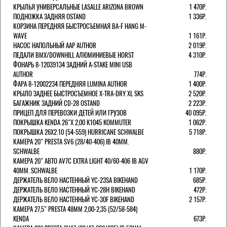
КРЫЛЬЯ УНИВЕРСАЛЬНЫЕ LASALLE ARIZONA BROWN
1 470Р.
ПОДНОЖКА ЗАДНЯЯ OSTAND
1 336Р.
КОРЗИНА ПЕРЕДНЯЯ БЫСТРОСЪЕМНАЯ BA-F HANG M-
WAVE
1 161Р.
НАСОС НАПОЛЬНЫЙ AAP AUTHOR
2 019Р.
ПЕДАЛИ BMX/DOWNHILL АЛЮМИНИЕВЫЕ HORST
4 310Р.
ФОНАРЬ 8-12039134 ЗАДНИЙ A-STAKE MINI USB
AUTHOR
774Р.
ФАРА 8-12002234 ПЕРЕДНЯЯ LUMINA AUTHOR
1 400Р.
КРЫЛО ЗАДНЕЕ БЫСТРОСЪЕМНОЕ X-TRA-DRY XL SKS
2 520Р.
БАГАЖНИК ЗАДНИЙ CD-28 OSTAND
2 223Р.
ПРИЦЕП ДЛЯ ПЕРЕВОЗКИ ДЕТЕЙ ИЛИ ГРУЗОВ
40 095Р.
ПОКРЫШКА KENDA 26"Х 2,00 K1045 KOMMUTER
1 062Р.
ПОКРЫШКА 26X2.10 (54-559) HURRICANE SCHWALBE
5 718Р.
КАМЕРА 20" PRESTA SV6 (28/40-406) IB 40MM.
SCHWALBE
880Р.
КАМЕРА 20" АВТО AV7C EXTRA LIGHT 40/60-406 IB AGV
40MM. SCHWALBE
1 170Р.
ДЕРЖАТЕЛЬ ВЕЛО НАСТЕННЫЙ YC-23SA BIKEHAND
685Р.
ДЕРЖАТЕЛЬ ВЕЛО НАСТЕННЫЙ YC-28H BIKEHAND
472Р.
ДЕРЖАТЕЛЬ ВЕЛО НАСТЕННЫЙ YC-30F BIKEHAND
2 157Р.
КАМЕРА 27,5" PRESTA 48ММ 2,00-2,35 (52/58-584)
KENDA
673Р.