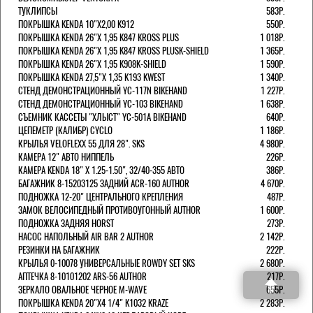
ТУКЛИПСЫ
583Р.
ПОКРЫШКА KENDA 10"Х2,00 K912
550Р.
ПОКРЫШКА KENDA 26"Х 1,95 K847 KROSS PLUS
1 018Р.
ПОКРЫШКА KENDA 26"Х 1,95 K847 KROSS PLUSK-SHIELD
1 365Р.
ПОКРЫШКА KENDA 26"Х 1,95 K908K-SHIELD
1 590Р.
ПОКРЫШКА KENDA 27,5"Х 1,35 K193 KWEST
1 340Р.
СТЕНД ДЕМОНСТРАЦИОННЫЙ YC-117N BIKEHAND
1 227Р.
СТЕНД ДЕМОНСТРАЦИОННЫЙ YC-103 BIKEHAND
1 638Р.
СЪЕМНИК КАССЕТЫ "ХЛЫСТ" YC-501A BIKEHAND
640Р.
ЦЕПЕМЕТР (КАЛИБР) CYCLO
1 186Р.
КРЫЛЬЯ VELOFLEXX 55 ДЛЯ 28". SKS
4 980Р.
КАМЕРА 12" АВТО НИППЕЛЬ
226Р.
КАМЕРА KENDA 18" Х 1.25-1.50", 32/40-355 АВТО
386Р.
БАГАЖНИК 8-15203125 ЗАДНИЙ ACR-160 AUTHOR
4 670Р.
ПОДНОЖКА 12-20" ЦЕНТРАЛЬНОГО КРЕПЛЕНИЯ
487Р.
ЗАМОК ВЕЛОСИПЕДНЫЙ ПРОТИВОУГОННЫЙ AUTHOR
1 600Р.
ПОДНОЖКА ЗАДНЯЯ HORST
273Р.
НАСОС НАПОЛЬНЫЙ AIR BAR 2 AUTHOR
2 142Р.
РЕЗИНКИ НА БАГАЖНИК
222Р.
КРЫЛЬЯ 0-10078 УНИВЕРСАЛЬНЫЕ ROWDY SET SKS
2 680Р.
АПТЕЧКА 8-10101202 ARS-56 AUTHOR
217Р.
ЗЕРКАЛО ОВАЛЬНОЕ ЧЕРНОЕ M-WAVE
655Р.
ПОКРЫШКА KENDA 20"Х4 1/4" K1032 KRAZE
2 283Р.