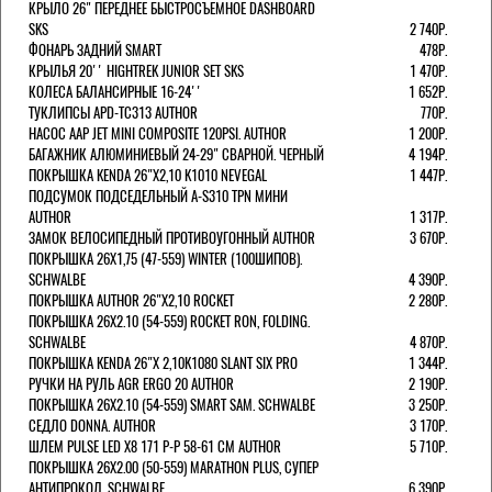
КРЫЛО 26" ПЕРЕДНЕЕ БЫСТРОСЪЕМНОЕ DASHBOARD
SKS
2 740Р.
ФОНАРЬ ЗАДНИЙ SMART
478Р.
КРЫЛЬЯ 20'' HIGHTREK JUNIOR SET SKS
1 470Р.
КОЛЕСА БАЛАНСИРНЫЕ 16-24''
1 652Р.
ТУКЛИПСЫ APD-TC313 AUTHOR
770Р.
НАСОС AAP JET MINI COMPOSITE 120PSI. AUTHOR
1 200Р.
БАГАЖНИК АЛЮМИНИЕВЫЙ 24-29" СВАРНОЙ. ЧЕРНЫЙ
4 194Р.
ПОКРЫШКА KENDA 26"Х2,10 K1010 NEVEGAL
1 447Р.
ПОДСУМОК ПОДСЕДЕЛЬНЫЙ A-S310 TPN МИНИ
AUTHOR
1 317Р.
ЗАМОК ВЕЛОСИПЕДНЫЙ ПРОТИВОУГОННЫЙ AUTHOR
3 670Р.
ПОКРЫШКА 26X1,75 (47-559) WINTER (100ШИПОВ).
SCHWALBE
4 390Р.
ПОКРЫШКА AUTHOR 26"Х2,10 ROCKET
2 280Р.
ПОКРЫШКА 26X2.10 (54-559) ROCKET RON, FOLDING.
SCHWALBE
4 870Р.
ПОКРЫШКА KENDA 26"Х 2,10K1080 SLANT SIX PRO
1 344Р.
РУЧКИ НА РУЛЬ AGR ERGO 20 AUTHOR
2 190Р.
ПОКРЫШКА 26X2.10 (54-559) SMART SAM. SCHWALBE
3 250Р.
СЕДЛО DONNA. AUTHOR
3 170Р.
ШЛЕМ PULSE LED X8 171 Р-Р 58-61 СМ AUTHOR
5 710Р.
ПОКРЫШКА 26X2.00 (50-559) MARATHON PLUS, СУПЕР
АНТИПРОКОЛ, SCHWALBE
6 390Р.