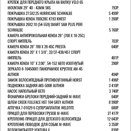
КРЕПЕЖ ДЛЯ ПЕРЕДНЕГО КРЫЛА НА ВИЛКУ VELO 65
MOUNTAIN 29" 40 - 43ММ SKS
793Р.
ПОКРЫШКА 27.5X2.25 HURRICANE SCHWALBE
5 499Р.
ПОКРЫШКА KENDA 700Х28С K193 KWEST
1 200Р.
ПОКРЫШКА 26X2.10 (54-559) SMART SAM PLUS PERF.
SCHWALBE
5 760Р.
КАМЕРА АНТИПРОКОЛЬНАЯ KENDA 28" (700 Х 18-25C)
СПОРТ НИППЕЛЬ
703Р.
КАМЕРА KENDA 28" 700 Х 28-45С PRESTA
640Р.
КАМЕРА KENDA 20" Х 1 3/8", 32/37-438/451 СПОРТ
НИППЕЛЬ
481Р.
КАМЕРА KENDA 10" Х 2.00", 54-152 АВТО ИЗОГНУТЫЙ
390Р.
ЗЕРКАЛО 8-16450001 ПАНОРАМНОЕ КРУГЛОЕ AM-45
AUTHOR
494Р.
ЗАМОК ВЕЛОСИПЕДНЫЙ ПРОТИВОУГОННЫЙ HORST
1 496Р.
ПОДНОЖКА ЗАДНЯЯ AKS-500R AUTHOR
3 410Р.
НАСОС НАПОЛЬНЫЙ BETO
3 740Р.
ФОНАРИКИ-БРЕЛОКИ ПЕРЕДНИЙ+ЗАДНИЙ M-WAVE
640Р.
ШЛЕМ CREEK FULLFACE HST 164 GREY AUTHOR
8 990Р.
АПТЕЧКА 7-01029 6 СУПЕРЗАПЛАТОК WELDTITE
680Р.
ПРИЦЕП ДЛЯ ПЕРЕВОЗКИ ГРУЗОВ M-WAVE
27 417Р.
КРЕПЛЕНИЕ-ПРИЦЕП ДЛЯ ДЕТСКОГО ВЕЛОСИПЕДА
12 643Р.
КРЕПЛЕНИЕ-ПОВОДОК ДЛЯ СОБАК M-WAVE
3 350Р.
ВЕЛОКОМПЬЮТЕР VENTURA Х
830Р.