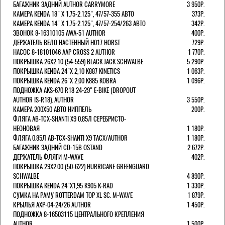
БАГАЖНИК ЗАДНИЙ AUTHOR CARRYMORE
3 950Р.
КАМЕРА KENDA 18" Х 1.75-2.125", 47/57-355 АВТО
373Р.
КАМЕРА KENDA 14" Х 1.75-2.125", 47/57-254/263 АВТО
342Р.
ЗВОНОК 8-16310105 AWA-51 AUTHOR
400Р.
ДЕРЖАТЕЛЬ ВЕЛО НАСТЕННЫЙ H017 HORST
729Р.
НАСОС 8-18101046 AAP CROSS 2 AUTHOR
1 770Р.
ПОКРЫШКА 26X2.10 (54-559) BLACK JACK SCHWALBE
5 290Р.
ПОКРЫШКА KENDA 24"Х 2,10 K887 KINETICS
1 063Р.
ПОКРЫШКА KENDA 26"Х 2,00 K885 KOBRA
1 096Р.
ПОДНОЖКА AKS-670 R18 24-29" E-BIKE (DROPOUT
AUTHOR IS-R18). AUTHOR
3 550Р.
КАМЕРА 200Х50 АВТО НИППЕЛЬ
200Р.
ФЛЯГА AB-TCX-SHANTI X9 0.85Л СЕРЕБРИСТО-
НЕОНОВАЯ
1 180Р.
ФЛЯГА 0.85Л AB-TCX-SHANTI X9 TACX/AUTHOR
1 180Р.
БАГАЖНИК ЗАДНИЙ CD-15B OSTAND
2 672Р.
ДЕРЖАТЕЛЬ ФЛЯГИ M-WAVE
402Р.
ПОКРЫШКА 29X2.00 (50-622) HURRICANE GREENGUARD.
SCHWALBE
4 890Р.
ПОКРЫШКА KENDA 24"Х1,95 K905 K-RAD
1 330Р.
СУМКА НА РАМУ ROTTERDAM TOP XL SC. M-WAVE
1 879Р.
КРЫЛЬЯ AXP-04-24/26 AUTHOR
1 450Р.
ПОДНОЖКА 8-16503115 ЦЕНТРАЛЬНОГО КРЕПЛЕНИЯ
AUTHOR
1 500Р.