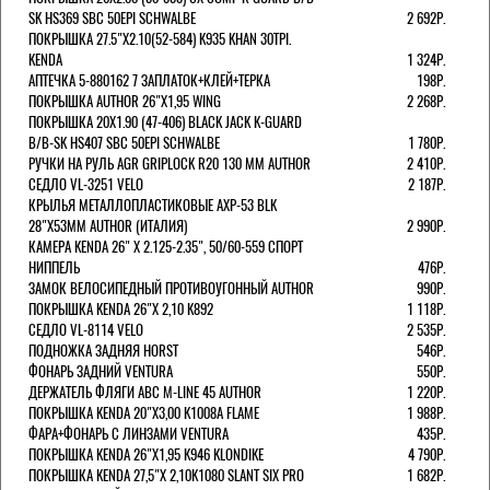
SK HS369 SBC 50EPI SCHWALBE
2 692Р.
ПОКРЫШКА 27.5"Х2.10(52-584) K935 KHAN 30TPI.
KENDA
1 324Р.
АПТЕЧКА 5-880162 7 ЗАПЛАТОК+КЛЕЙ+ТЕРКА
198Р.
ПОКРЫШКА AUTHOR 26"Х1,95 WING
2 268Р.
ПОКРЫШКА 20X1.90 (47-406) BLACK JACK K-GUARD
B/B-SK HS407 SBC 50EPI SCHWALBE
1 780Р.
РУЧКИ НА РУЛЬ AGR GRIPLOCK R20 130 ММ AUTHOR
2 410Р.
СЕДЛО VL-3251 VELO
2 187Р.
КРЫЛЬЯ МЕТАЛЛОПЛАСТИКОВЫЕ AXP-53 BLK
28"Х53ММ AUTHOR (ИТАЛИЯ)
2 990Р.
КАМЕРА KENDA 26" Х 2.125-2.35", 50/60-559 СПОРТ
НИППЕЛЬ
476Р.
ЗАМОК ВЕЛОСИПЕДНЫЙ ПРОТИВОУГОННЫЙ AUTHOR
990Р.
ПОКРЫШКА KENDA 26"Х 2,10 K892
1 118Р.
СЕДЛО VL-8114 VELO
2 535Р.
ПОДНОЖКА ЗАДНЯЯ HORST
546Р.
ФОНАРЬ ЗАДНИЙ VENTURA
550Р.
ДЕРЖАТЕЛЬ ФЛЯГИ АВС M-LINE 45 AUTHOR
1 220Р.
ПОКРЫШКА KENDA 20"Х3,00 K1008A FLAME
1 988Р.
ФАРА+ФОНАРЬ С ЛИНЗАМИ VENTURA
435Р.
ПОКРЫШКА KENDA 26"Х1,95 K946 KLONDIKE
4 790Р.
ПОКРЫШКА KENDA 27,5"Х 2,10K1080 SLANT SIX PRO
1 682Р.