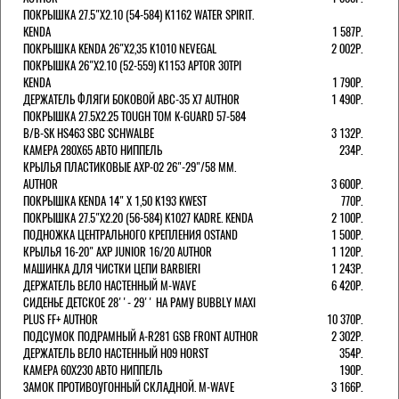
ПОКРЫШКА 27.5"Х2.10 (54-584) K1162 WATER SPIRIT.
KENDA
1 587Р.
ПОКРЫШКА KENDA 26"Х2,35 K1010 NEVEGAL
2 002Р.
ПОКРЫШКА 26"Х2.10 (52-559) K1153 APTOR 30TPI
KENDA
1 790Р.
ДЕРЖАТЕЛЬ ФЛЯГИ БОКОВОЙ ABC-35 X7 AUTHOR
1 490Р.
ПОКРЫШКА 27.5X2.25 TOUGH TOM K-GUARD 57-584
B/B-SK HS463 SBC SCHWALBE
3 132Р.
КАМЕРА 280Х65 АВТО НИППЕЛЬ
234Р.
КРЫЛЬЯ ПЛАСТИКОВЫЕ AXP-02 26"-29"/58 ММ.
AUTHOR
3 600Р.
ПОКРЫШКА KENDA 14" Х 1,50 K193 KWEST
770Р.
ПОКРЫШКА 27.5"Х2.20 (56-584) K1027 KADRE. KENDA
2 100Р.
ПОДНОЖКА ЦЕНТРАЛЬНОГО КРЕПЛЕНИЯ OSTAND
1 500Р.
КРЫЛЬЯ 16-20" AXP JUNIOR 16/20 AUTHOR
1 120Р.
МАШИНКА ДЛЯ ЧИСТКИ ЦЕПИ BARBIERI
1 243Р.
ДЕРЖАТЕЛЬ ВЕЛО НАСТЕННЫЙ M-WAVE
6 420Р.
СИДЕНЬЕ ДЕТСКОЕ 28''- 29'' НА РАМУ BUBBLY MAXI
PLUS FF+ AUTHOR
10 370Р.
ПОДСУМОК ПОДРАМНЫЙ A-R281 GSB FRONT AUTHOR
2 302Р.
ДЕРЖАТЕЛЬ ВЕЛО НАСТЕННЫЙ H09 HORST
354Р.
КАМЕРА 60X230 АВТО НИППЕЛЬ
190Р.
ЗАМОК ПРОТИВОУГОННЫЙ СКЛАДНОЙ. M-WAVE
3 166Р.