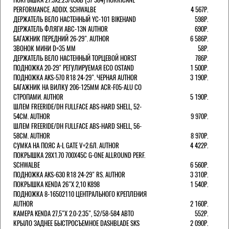
PERFORMANCE. ADDIX. SCHWALBE
4 567Р.
ДЕРЖАТЕЛЬ ВЕЛО НАСТЕННЫЙ YC-101 BIKEHAND
598Р.
ДЕРЖАТЕЛЬ ФЛЯГИ ABC-13N AUTHOR
690Р.
БАГАЖНИК ПЕРЕДНИЙ 26-29". AUTHOR
6 586Р.
ЗВОНОК МИНИ D=35 ММ
58Р.
ДЕРЖАТЕЛЬ ВЕЛО НАСТЕННЫЙ ТОРЦЕВОЙ HORST
786Р.
ПОДНОЖКА 20-29" РЕГУЛИРУЕМАЯ ECO OSTAND
1 500Р.
ПОДНОЖКА AKS-570 R18 24-29". ЧЕРНАЯ AUTHOR
3 190Р.
БАГАЖНИК НА ВИЛКУ 206-125ММ ACR-F05-ALU СО
СТРОПАМИ. AUTHOR
5 190Р.
ШЛЕМ FREERIDE/DH FULLFACE ABS-HARD SHELL, 52-
54СМ. AUTHOR
9 970Р.
ШЛЕМ FREERIDE/DH FULLFACE ABS-HARD SHELL, 56-
58СМ. AUTHOR
8 970Р.
СУМКА НА ПОЯС A-L GATE V=2.6Л. AUTHOR
4 422Р.
ПОКРЫШКА 28X1.70 700X45C G-ONE ALLROUND PERF.
SCHWALBE
6 560Р.
ПОДНОЖКА AKS-630 R18 24-29" RS. AUTHOR
3 310Р.
ПОКРЫШКА KENDA 26"Х 2,10 K898
1 540Р.
ПОДНОЖКА 8-16502110 ЦЕНТРАЛЬНОГО КРЕПЛЕНИЯ
AUTHOR
2 160Р.
КАМЕРА KENDA 27,5"Х 2.0-2.35", 52/58-584 АВТО
552Р.
КРЫЛО ЗАДНЕЕ БЫСТРОСЪЕМНОЕ DASHBLADE SKS
2 090Р.