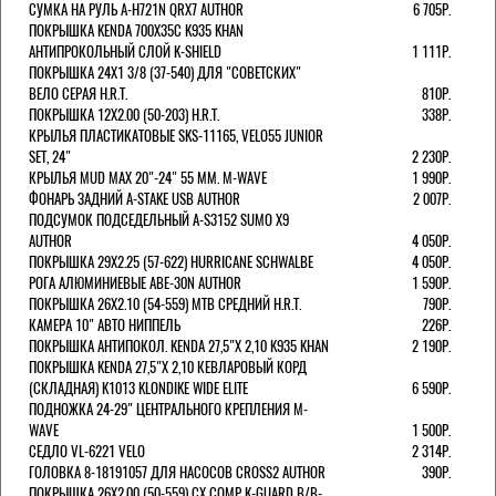
СУМКА НА РУЛЬ A-H721N QRX7 AUTHOR
6 705Р.
ПОКРЫШКА KENDA 700Х35С K935 KHAN
АНТИПРОКОЛЬНЫЙ СЛОЙ K-SHIELD
1 111Р.
ПОКРЫШКА 24X1 3/8 (37-540) ДЛЯ "СОВЕТСКИХ"
ВЕЛО СЕРАЯ H.R.T.
810Р.
ПОКРЫШКА 12X2.00 (50-203) H.R.T.
338Р.
КРЫЛЬЯ ПЛАСТИКАТОВЫЕ SKS-11165, VELO55 JUNIOR
SET, 24"
2 230Р.
КРЫЛЬЯ MUD MAX 20"-24" 55 ММ. M-WAVE
1 990Р.
ФОНАРЬ ЗАДНИЙ A-STAKE USB AUTHOR
2 007Р.
ПОДСУМОК ПОДСЕДЕЛЬНЫЙ A-S3152 SUMO X9
AUTHOR
4 050Р.
ПОКРЫШКА 29X2.25 (57-622) HURRICANE SCHWALBE
4 050Р.
РОГА АЛЮМИНИЕВЫЕ ABE-30N AUTHOR
1 590Р.
ПОКРЫШКА 26X2.10 (54-559) MTB СРЕДНИЙ H.R.T.
790Р.
КАМЕРА 10" АВТО НИППЕЛЬ
226Р.
ПОКРЫШКА АНТИПОКОЛ. KENDA 27,5"Х 2,10 K935 KHAN
2 190Р.
ПОКРЫШКА KENDA 27,5"Х 2,10 КЕВЛАРОВЫЙ КОРД
(СКЛАДНАЯ) K1013 KLONDIKE WIDE ELITE
6 590Р.
ПОДНОЖКА 24-29" ЦЕНТРАЛЬНОГО КРЕПЛЕНИЯ M-
WAVE
1 500Р.
СЕДЛО VL-6221 VELO
2 314Р.
ГОЛОВКА 8-18191057 ДЛЯ НАСОСОВ CROSS2 AUTHOR
390Р.
ПОКРЫШКА 26X2.00 (50-559) CX COMP K-GUARD B/B-