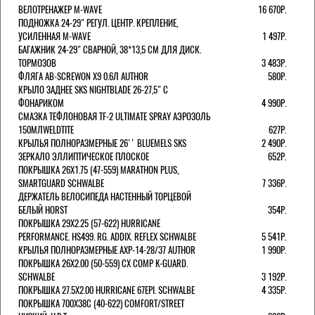
ВЕЛОТРЕНАЖЕР M-WAVE
16 670Р.
ПОДНОЖКА 24-29" РЕГУЛ. ЦЕНТР. КРЕПЛЕНИЕ,
УСИЛЕННАЯ M-WAVE
1 497Р.
БАГАЖНИК 24-29" СВАРНОЙ, 38*13,5 СМ ДЛЯ ДИСК.
ТОРМОЗОВ
3 483Р.
ФЛЯГА AB-SCREWON X9 0.6Л AUTHOR
580Р.
КРЫЛО ЗАДНЕЕ SKS NIGHTBLADE 26-27,5" С
ФОНАРИКОМ
4 990Р.
СМАЗКА ТЕФЛОНОВАЯ TF-2 ULTIMATE SPRAY АЭРОЗОЛЬ
150МЛWELDTITE
627Р.
КРЫЛЬЯ ПОЛНОРАЗМЕРНЫЕ 26'' BLUEMELS SKS
2 490Р.
ЗЕРКАЛО ЭЛЛИПТИЧЕСКОЕ ПЛОСКОЕ
652Р.
ПОКРЫШКА 26X1.75 (47-559) MARATHON PLUS,
SMARTGUARD SCHWALBE
7 336Р.
ДЕРЖАТЕЛЬ ВЕЛОCИПЕДА НАСТЕННЫЙ ТОРЦЕВОЙ
БЕЛЫЙ HORST
354Р.
ПОКРЫШКА 29X2.25 (57-622) HURRICANE
PERFORMANCE. HS499. RG. ADDIX. REFLEX SCHWALBE
5 541Р.
КРЫЛЬЯ ПОЛНОРАЗМЕРНЫЕ AXP-14-28/37 AUTHOR
1 990Р.
ПОКРЫШКА 26X2.00 (50-559) CX COMP K-GUARD.
SCHWALBE
3 192Р.
ПОКРЫШКА 27.5X2.00 HURRICANE 67EPI. SCHWALBE
4 335Р.
ПОКРЫШКА 700X38С (40-622) COMFORT/STREET