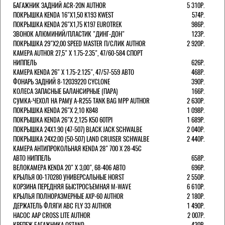
БАГАЖНИК ЗАДНИЙ ACR-20N AUTHOR
5 310Р.
ПОКРЫШКА KENDA 16"Х1,50 K193 KWEST
574Р.
ПОКРЫШКА KENDA 26"Х1,75 K197 EUROTREK
986Р.
ЗВОНОК АЛЮМИНИЙ/ПЛАСТИК "ДИНГ-ДОН"
123Р.
ПОКРЫШКА 29"Х2,00 SPEED MASTER П/СЛИК AUTHOR
2 920Р.
КАМЕРА AUTHOR 27,5" Х 1.75-2.35", 47/60-584 СПОРТ
НИППЕЛЬ
626Р.
КАМЕРА KENDA 26" Х 1.75-2.125", 47/57-559 АВТО
468Р.
ФОНАРЬ ЗАДНИЙ 8-12039220 CYCLONE
390Р.
КОЛЕСА ЗАПАСНЫЕ БАЛАНСИРНЫЕ (ПАРА)
166Р.
CУМКА-ЧЕХОЛ НА РАМУ A-R255 TANK BAG MPP AUTHOR
2 630Р.
ПОКРЫШКА KENDA 26"Х 2,10 K848
1 098Р.
ПОКРЫШКА KENDA 26"Х 2,125 K50 60TPI
1 689Р.
ПОКРЫШКА 24X1.90 (47-507) BLACK JACK SCHWALBE
2 040Р.
ПОКРЫШКА 24X2.00 (50-507) LAND CRUISER SCHWALBE
2 440Р.
КАМЕРА АНТИПРОКОЛЬНАЯ KENDA 28" 700 Х 28-45C
АВТО НИППЕЛЬ
658Р.
ВЕЛОКАМЕРА KENDA 20" Х 3,00", 68-406 АВТО
696Р.
КРЫЛЬЯ 00-170280 УНИВЕРСАЛЬНЫЕ HORST
2 550Р.
КОРЗИНА ПЕРЕДНЯЯ БЫСТРОСЪЕМНАЯ M-WAVE
6 610Р.
КРЫЛЬЯ ПОЛНОРАЗМЕРНЫЕ AXP-60 AUTHOR
2 180Р.
ДЕРЖАТЕЛЬ ФЛЯГИ АВС FLY 33 AUTHOR
1 490Р.
НАСОС AAP CROSS LITE AUTHOR
2 007Р.
КРЕПЕЖ БАГАЖНИКА OSTAND
430Р.