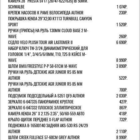
КАМЕРА 28" PRESTA SV17 (28/47-622/635) IB 50MM.
SCHWALBE
1 074Р.
КРЕПЕЖ НАСОСОВ К РАМЕ ВЕЛОСИПЕДА AUTHOR
230Р.
ПОКРЫШКА KENDA 29"Х2,00 K1113 TURNBULL CANYON
SPORT
1 520Р.
РУЧКИ (ГРИПСЫ) НА РУЛЬ 130ММ CLOUD BASE 2 M-
WAVE
260Р.
СЕДЛО VELO PLUSH TOUR AIR LASTOMER II
6 690Р.
НАБОР КЛЮЧ TW-2/24 ДИНАМОМЕТРИЧЕСКИЙ ДЛЯ
ГОЛОВОК 1/4", 3/4/5/6/8ММ, T10, T25 В КЕЙСЕ M-
WAVE
8 990Р.
ШЛЕМ ВМХ/FREESTYLE Р-Р 58-61СМ M-WAVE
3 890Р.
РУЧКИ НА РУЛЬ ДЕТСКИЕ AGR JUNIOR R5 85 ММ
AUTHOR
522Р.
РУЧКИ НА РУЛЬ ДЕТСКИЕ AGR JUNIOR R5 85 ММ
AUTHOR
700Р.
ПОДСУМОК ПОДСЕДЕЛЬНЫЙ A-S351 QF9 AUTHOR
2 030Р.
ЗЕРКАЛО 6-647335 ПАНОРАМНОЕ КРУГЛОЕ
427Р.
ЗЕРКАЛО 6-647332 ПЛОСКОЕ ЭЛЛИПТИЧЕСКОЕ
867Р.
КАМЕРА KENDA 26" Х 2.125-2.35", 50/60-559 АВТО
418Р.
КРЫЛО-ЩИТОК ПЕРЕДНЕЕ X-FLAP AUTHOR
732Р.
ПОДНОЖКА 8-16500140 ЗАДНЯЯ AKS-530 RS-24/29
AUTHOR
2 110Р.
ШЛЕМ CREEK FULLFACE 57-60СМ GREY AUTHOR
8 990Р.