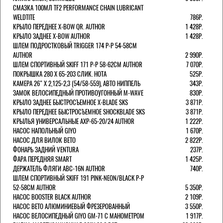
СМАЗКА 100МЛ TF2 PERFORMANCE CHAIN LUBRICANT
WELDTITE
786Р.
КРЫЛО ПЕРЕДНЕЕ X-BOW QR. AUTHOR
1 428Р.
КРЫЛО ЗАДНЕЕ X-BOW AUTHOR
1 428Р.
ШЛЕМ ПОДРОСТКОВЫЙ TRIGGER 174 Р-Р 54-58СМ
AUTHOR
2 990Р.
ШЛЕМ СПОРТИВНЫЙ SKIFF 171 Р-Р 58-62СМ AUTHOR
7 070Р.
ПОКРЫШКА 280 X 65-203 СЛИК. HOTA
525Р.
КАМЕРА 26" X 2,125-2,3 (54/58-559), АВТО НИППЕЛЬ
343Р.
ЗАМОК ВЕЛОСИПЕДНЫЙ ПРОТИВОУГОННЫЙ M-WAVE
830Р.
КРЫЛО ЗАДНЕЕ БЫСТРОСЪЕМНОЕ X-BLADE SKS
3 871Р.
КРЫЛО ПЕРЕДНЕЕ БЫСТРОСЪЕМНОЕ SHOCKBLADE SKS
3 871Р.
КРЫЛЬЯ УНИВЕРСАЛЬНЫЕ AXP-65-20/24 AUTHOR
1 222Р.
НАСОС НАПОЛЬНЫЙ GIYO
1 670Р.
НАСОС ДЛЯ ВИЛОК ВЕТО
2 822Р.
ФОНАРЬ ЗАДНИЙ VENTURA
237Р.
ФАРА ПЕРЕДНЯЯ SMART
1 425Р.
ДЕРЖАТЕЛЬ ФЛЯГИ ABC-16N AUTHOR
740Р.
ШЛЕМ СПОРТИВНЫЙ SKIFF 191 PINK-NEON/BLACK Р-Р
52-58СМ AUTHOR
5 350Р.
НАСОС BOOSTER BLACK AUTHOR
2 109Р.
НАСОС BETO АЛЮМИНИЕВЫЙ ФРЕЗЕРОВАННЫЙ
3 550Р.
НАСОС ВЕЛОСИПЕДНЫЙ GIYO GM-71 С МАНОМЕТРОМ
1 917Р.