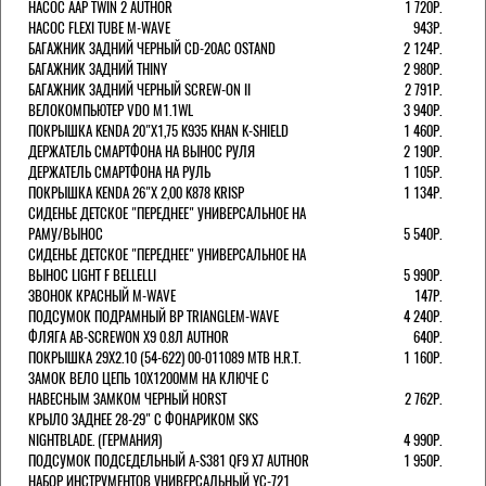
НАСОС AAP TWIN 2 AUTHOR
1 720Р.
НАСОС FLEXI TUBE M-WAVE
943Р.
БАГАЖНИК ЗАДНИЙ ЧЕРНЫЙ СD-20AC OSTAND
2 124Р.
БАГАЖНИК ЗАДНИЙ THINY
2 980Р.
БАГАЖНИК ЗАДНИЙ ЧЕРНЫЙ SCREW-ON II
2 791Р.
ВЕЛОКОМПЬЮТЕР VDO M1.1WL
3 940Р.
ПОКРЫШКА KENDA 20"Х1,75 K935 KHAN K-SHIELD
1 460Р.
ДЕРЖАТЕЛЬ СМАРТФОНА НА ВЫНОС РУЛЯ
2 190Р.
ДЕРЖАТЕЛЬ СМАРТФОНА НА РУЛЬ
1 105Р.
ПОКРЫШКА KENDA 26"Х 2,00 K878 KRISP
1 134Р.
СИДЕНЬЕ ДЕТСКОЕ "ПЕРЕДНЕЕ" УНИВЕРСАЛЬНОЕ НА
РАМУ/ВЫНОС
5 540Р.
СИДЕНЬЕ ДЕТСКОЕ "ПЕРЕДНЕЕ" УНИВЕРСАЛЬНОЕ НА
ВЫНОС LIGHT F BELLELLI
5 990Р.
ЗВОНОК КРАСНЫЙ M-WAVE
147Р.
ПОДСУМОК ПОДРАМНЫЙ BP TRIANGLEM-WAVE
4 240Р.
ФЛЯГА AB-SCREWON X9 0.8Л AUTHOR
640Р.
ПОКРЫШКА 29X2.10 (54-622) 00-011089 MTB H.R.T.
1 160Р.
ЗАМОК ВЕЛО ЦЕПЬ 10Х1200ММ НА КЛЮЧЕ С
НАВЕСНЫМ ЗАМКОМ ЧЕРНЫЙ HORST
2 762Р.
КРЫЛО ЗАДНЕЕ 28-29" С ФОНАРИКОМ SKS
NIGHTBLADE. (ГЕРМАНИЯ)
4 990Р.
ПОДСУМОК ПОДСЕДЕЛЬНЫЙ A-S381 QF9 X7 AUTHOR
1 950Р.
НАБОР ИНСТРУМЕНТОВ УНИВЕРСАЛЬНЫЙ YC-721