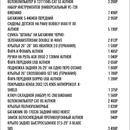
ВЕЛОКОМПЬЮТЕР 8-13111045 CAT 5S AUTHOR
3 200Р.
НАБОР ИНСТРУМЕНТОВ УНИВЕРСАЛЬНЫЙ YC-728
BIKEHAND
7 496Р.
БАГАЖНИК 5-440458 ПЕРЕДНИЙ
2 950Р.
СИДЕНЬЕ ДЕТСКОЕ НА РАМУ BUBBLY MAXI FF X8
AUTHOR
5 190Р.
СУМКА-"ШТАНЫ" НА БАГАЖНИК ЧЕРНО-
ЗЕЛЕНАЯAMSTERDAM DOUBLE M-WAVE
2 812Р.
КРЫЛЬЯ 26"-28" SKS HIGHTREK 2.0 (ГЕРМАНИЯ)
1 590Р.
ФАРА И ФОНАРЬ AUTHOR
1 485Р.
РУЧКИ НА РУЛЬ AGR ERGO 2 130ММ AUTHOR
1 040Р.
ФАРА ПЕРЕДНЯЯ USB AUTHOR
2 650Р.
ПОДНОЖКА ЗАДНЯЯ 26-29" НА ОДНО ПЕРО OSTAND
1 600Р.
КРЫЛЬЯ 26" CROSSBOARD-SET SKS (ГЕРМАНИЯ)
1 780Р.
ФАРА ПЕРЕДНЯЯ DOPPIO USB AUTHOR
1 390Р.
ПОКРЫШКА KENDA 26Х2,125 K905 АНТИПРОКОЛ. K-
SHIELD
1 375Р.
КЛЮЧ СКЛАДНОЙ (НАБОР) YC-280 BIKEHAND
1 560Р.
ВЕЛОКОМПЬЮТЕР CAT 8S AUTHOR
2 460Р.
КРЫЛЬЯ ПОЛНОРАЗМЕРНЫЕ
1 839Р.
БАГАЖНИК 00-170336 ЗАДНИЙ H003 HORST
690Р.
ЗАМОК ВЕЛОСИПЕДНЫЙ ПРОТИВОУГОННЫЙ AUTHOR
940Р.
КРЫЛО ЗАДНЕЕ БЫСТРОСЪЕМНОЕ 27,5-29" X-BLADE.
SKS
3 490Р.