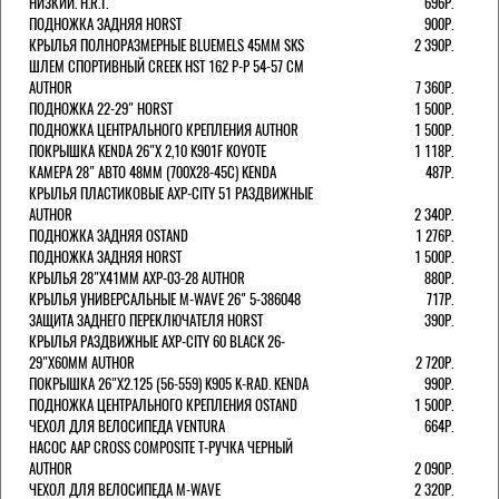
НИЗКИЙ. H.R.T.
696Р.
ПОДНОЖКА ЗАДНЯЯ HORST
900Р.
КРЫЛЬЯ ПОЛНОРАЗМЕРНЫЕ BLUEMELS 45MM SKS
2 390Р.
ШЛЕМ СПОРТИВНЫЙ CREEK HST 162 Р-Р 54-57 СМ
AUTHOR
7 360Р.
ПОДНОЖКА 22-29" HORST
1 500Р.
ПОДНОЖКА ЦЕНТРАЛЬНОГО КРЕПЛЕНИЯ AUTHOR
1 500Р.
ПОКРЫШКА KENDA 26"Х 2,10 K901F KOYOTE
1 118Р.
КАМЕРА 28" АВТО 48ММ (700Х28-45С) KENDA
487Р.
КРЫЛЬЯ ПЛАСТИКОВЫЕ AXP-CITY 51 РАЗДВИЖНЫЕ
AUTHOR
2 340Р.
ПОДНОЖКА ЗАДНЯЯ OSTAND
1 276Р.
ПОДНОЖКА ЗАДНЯЯ HORST
1 500Р.
КРЫЛЬЯ 28"Х41ММ AXP-03-28 AUTHOR
880Р.
КРЫЛЬЯ УНИВЕРСАЛЬНЫЕ M-WAVE 26" 5-386048
717Р.
ЗАЩИТА ЗАДНЕГО ПЕРЕКЛЮЧАТЕЛЯ HORST
390Р.
КРЫЛЬЯ РАЗДВИЖНЫЕ AXP-CITY 60 BLACK 26-
29"Х60ММ AUTHOR
2 720Р.
ПОКРЫШКА 26"Х2.125 (56-559) K905 K-RAD. KENDA
990Р.
ПОДНОЖКА ЦЕНТРАЛЬНОГО КРЕПЛЕНИЯ OSTAND
1 500Р.
ЧЕХОЛ ДЛЯ ВЕЛОСИПЕДА VENTURA
664Р.
НАСОС AAP CROSS COMPOSITE Т-РУЧКА ЧЕРНЫЙ
AUTHOR
2 090Р.
ЧЕХОЛ ДЛЯ ВЕЛОСИПЕДА M-WAVE
2 320Р.