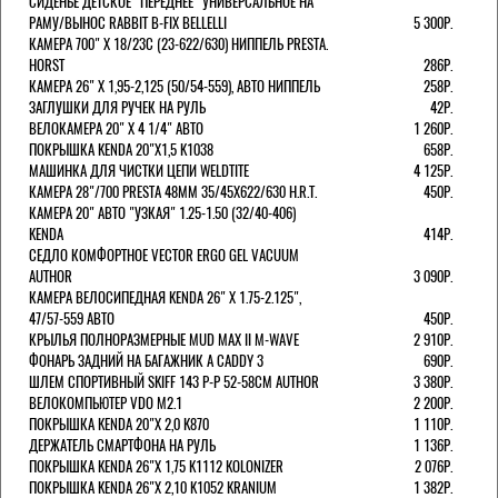
СИДЕНЬЕ ДЕТСКОЕ "ПЕРЕДНЕЕ" УНИВЕРСАЛЬНОЕ НА
РАМУ/ВЫНОС RABBIT B-FIX BELLELLI
5 300Р.
КАМЕРА 700" Х 18/23C (23-622/630) НИППЕЛЬ PRESTA.
HORST
286Р.
КАМЕРА 26" X 1,95-2,125 (50/54-559), АВТО НИППЕЛЬ
258Р.
ЗАГЛУШКИ ДЛЯ РУЧЕК НА РУЛЬ
42Р.
ВЕЛОКАМЕРА 20" Х 4 1/4" АВТО
1 260Р.
ПОКРЫШКА KENDA 20"Х1,5 K1038
658Р.
МАШИНКА ДЛЯ ЧИСТКИ ЦЕПИ WELDTITE
4 125Р.
КАМЕРА 28"/700 PRESTA 48ММ 35/45Х622/630 H.R.T.
450Р.
КАМЕРА 20" АВТО "УЗКАЯ" 1.25-1.50 (32/40-406)
KENDA
414Р.
СЕДЛО КОМФОРТНОЕ VECTOR ERGO GEL VACUUM
AUTHOR
3 090Р.
КАМЕРА ВЕЛОСИПЕДНАЯ KENDA 26" Х 1.75-2.125",
47/57-559 АВТО
450Р.
КРЫЛЬЯ ПОЛНОРАЗМЕРНЫЕ MUD MAX II M-WAVE
2 910Р.
ФОНАРЬ ЗАДНИЙ НА БАГАЖНИК A CADDY 3
690Р.
ШЛЕМ СПОРТИВНЫЙ SKIFF 143 Р-Р 52-58СМ AUTHOR
3 380Р.
ВЕЛОКОМПЬЮТЕР VDO M2.1
2 200Р.
ПОКРЫШКА KENDA 20"Х 2,0 K870
1 110Р.
ДЕРЖАТЕЛЬ СМАРТФОНА НА РУЛЬ
1 136Р.
ПОКРЫШКА KENDA 26"Х 1,75 K1112 KOLONIZER
2 076Р.
ПОКРЫШКА KENDA 26"Х 2,10 K1052 KRANIUM
1 382Р.