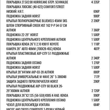
ПОКРЫШКА 27.5X2.00 HURRICANE 67EPI. SCHWALBE
4 335Р.
ПОКРЫШКА 700X38С (40-622) COMFORT/STREET
НИЗКИЙ. H.R.T.
696Р.
ПОДНОЖКА ЗАДНЯЯ HORST
900Р.
КРЫЛЬЯ ПОЛНОРАЗМЕРНЫЕ BLUEMELS 45MM SKS
2 390Р.
ШЛЕМ СПОРТИВНЫЙ CREEK HST 162 Р-Р 54-57 СМ
AUTHOR
7 360Р.
ПОДНОЖКА 22-29" HORST
1 500Р.
ПОДНОЖКА ЦЕНТРАЛЬНОГО КРЕПЛЕНИЯ AUTHOR
1 500Р.
ПОКРЫШКА KENDA 26"Х 2,10 K901F KOYOTE
1 118Р.
КАМЕРА 28" АВТО 48ММ (700Х28-45С) KENDA
487Р.
КРЫЛЬЯ ПЛАСТИКОВЫЕ AXP-CITY 51 РАЗДВИЖНЫЕ
AUTHOR
2 340Р.
ПОДНОЖКА ЗАДНЯЯ OSTAND
1 276Р.
ПОДНОЖКА ЗАДНЯЯ HORST
1 500Р.
КРЫЛЬЯ 28"Х41ММ AXP-03-28 AUTHOR
880Р.
КРЫЛЬЯ УНИВЕРСАЛЬНЫЕ M-WAVE 26" 5-386048
717Р.
ЗАЩИТА ЗАДНЕГО ПЕРЕКЛЮЧАТЕЛЯ HORST
390Р.
КРЫЛЬЯ РАЗДВИЖНЫЕ AXP-CITY 60 BLACK 26-
29"Х60ММ AUTHOR
2 720Р.
ПОКРЫШКА 26"Х2.125 (56-559) K905 K-RAD. KENDA
990Р.
ПОДНОЖКА ЦЕНТРАЛЬНОГО КРЕПЛЕНИЯ OSTAND
1 500Р.
ЧЕХОЛ ДЛЯ ВЕЛОСИПЕДА VENTURA
664Р.
НАСОС AAP CROSS COMPOSITE Т-РУЧКА ЧЕРНЫЙ