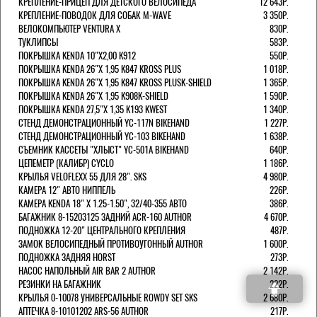
КРЕПЛЕНИЕ-ПРИЦЕП ДЛЯ ДЕТСКОГО ВЕЛОСИПЕДА
12 643Р.
КРЕПЛЕНИЕ-ПОВОДОК ДЛЯ СОБАК M-WAVE
3 350Р.
ВЕЛОКОМПЬЮТЕР VENTURA Х
830Р.
ТУКЛИПСЫ
583Р.
ПОКРЫШКА KENDA 10"Х2,00 K912
550Р.
ПОКРЫШКА KENDA 26"Х 1,95 K847 KROSS PLUS
1 018Р.
ПОКРЫШКА KENDA 26"Х 1,95 K847 KROSS PLUSK-SHIELD
1 365Р.
ПОКРЫШКА KENDA 26"Х 1,95 K908K-SHIELD
1 590Р.
ПОКРЫШКА KENDA 27,5"Х 1,35 K193 KWEST
1 340Р.
СТЕНД ДЕМОНСТРАЦИОННЫЙ YC-117N BIKEHAND
1 227Р.
СТЕНД ДЕМОНСТРАЦИОННЫЙ YC-103 BIKEHAND
1 638Р.
СЪЕМНИК КАССЕТЫ "ХЛЫСТ" YC-501A BIKEHAND
640Р.
ЦЕПЕМЕТР (КАЛИБР) CYCLO
1 186Р.
КРЫЛЬЯ VELOFLEXX 55 ДЛЯ 28". SKS
4 980Р.
КАМЕРА 12" АВТО НИППЕЛЬ
226Р.
КАМЕРА KENDA 18" Х 1.25-1.50", 32/40-355 АВТО
386Р.
БАГАЖНИК 8-15203125 ЗАДНИЙ ACR-160 AUTHOR
4 670Р.
ПОДНОЖКА 12-20" ЦЕНТРАЛЬНОГО КРЕПЛЕНИЯ
487Р.
ЗАМОК ВЕЛОСИПЕДНЫЙ ПРОТИВОУГОННЫЙ AUTHOR
1 600Р.
ПОДНОЖКА ЗАДНЯЯ HORST
273Р.
НАСОС НАПОЛЬНЫЙ AIR BAR 2 AUTHOR
2 142Р.
РЕЗИНКИ НА БАГАЖНИК
222Р.
КРЫЛЬЯ 0-10078 УНИВЕРСАЛЬНЫЕ ROWDY SET SKS
2 680Р.
АПТЕЧКА 8-10101202 ARS-56 AUTHOR
217Р.