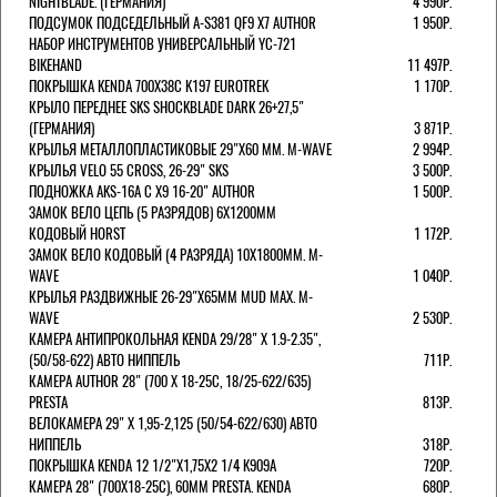
NIGHTBLADE. (ГЕРМАНИЯ)
4 990Р.
ПОДСУМОК ПОДСЕДЕЛЬНЫЙ A-S381 QF9 X7 AUTHOR
1 950Р.
НАБОР ИНСТРУМЕНТОВ УНИВЕРСАЛЬНЫЙ YC-721
BIKEHAND
11 497Р.
ПОКРЫШКА KENDA 700Х38С K197 EUROTREK
1 170Р.
КРЫЛО ПЕРЕДНЕЕ SKS SHOCKBLADE DARK 26+27,5"
(ГЕРМАНИЯ)
3 871Р.
КРЫЛЬЯ МЕТАЛЛОПЛАСТИКОВЫЕ 29"Х60 ММ. M-WAVE
2 994Р.
КРЫЛЬЯ VELO 55 CROSS, 26-29" SKS
3 500Р.
ПОДНОЖКА AKS-16A C X9 16-20" AUTHOR
1 500Р.
ЗАМОК ВЕЛО ЦЕПЬ (5 РАЗРЯДОВ) 6Х1200ММ
КОДОВЫЙ HORST
1 172Р.
ЗАМОК ВЕЛО КОДОВЫЙ (4 РАЗРЯДА) 10Х1800ММ. M-
WAVE
1 040Р.
КРЫЛЬЯ РАЗДВИЖНЫЕ 26-29"Х65ММ MUD MAX. M-
WAVE
2 530Р.
КАМЕРА АНТИПРОКОЛЬНАЯ KENDA 29/28" Х 1.9-2.35",
(50/58-622) АВТО НИППЕЛЬ
711Р.
КАМЕРА AUTHOR 28" (700 Х 18-25С, 18/25-622/635)
PRESTA
813Р.
ВЕЛОКАМЕРА 29" X 1,95-2,125 (50/54-622/630) АВТО
НИППЕЛЬ
318Р.
ПОКРЫШКА KENDA 12 1/2"Х1,75X2 1/4 K909A
720Р.
КАМЕРА 28" (700Х18-25С), 60ММ PRESTA. KENDA
680Р.