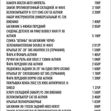
КАМЕРА 60X230 АВТО НИППЕЛЬ
190Р.
ЗАМОК ПРОТИВОУГОННЫЙ СКЛАДНОЙ. M-WAVE
3 166Р.
ВЕЛОКОМПЬЮТЕР 8-13111045 CAT 5S AUTHOR
3 200Р.
НАБОР ИНСТРУМЕНТОВ УНИВЕРСАЛЬНЫЙ YC-728
BIKEHAND
7 496Р.
БАГАЖНИК 5-440458 ПЕРЕДНИЙ
2 950Р.
СИДЕНЬЕ ДЕТСКОЕ НА РАМУ BUBBLY MAXI FF X8
AUTHOR
5 190Р.
СУМКА-"ШТАНЫ" НА БАГАЖНИК ЧЕРНО-
ЗЕЛЕНАЯAMSTERDAM DOUBLE M-WAVE
2 812Р.
КРЫЛЬЯ 26"-28" SKS HIGHTREK 2.0 (ГЕРМАНИЯ)
1 590Р.
ФАРА И ФОНАРЬ AUTHOR
1 485Р.
РУЧКИ НА РУЛЬ AGR ERGO 2 130ММ AUTHOR
1 040Р.
ФАРА ПЕРЕДНЯЯ USB AUTHOR
2 650Р.
ПОДНОЖКА ЗАДНЯЯ 26-29" НА ОДНО ПЕРО OSTAND
1 600Р.
КРЫЛЬЯ 26" CROSSBOARD-SET SKS (ГЕРМАНИЯ)
1 780Р.
ФАРА ПЕРЕДНЯЯ DOPPIO USB AUTHOR
1 390Р.
ПОКРЫШКА KENDA 26Х2,125 K905 АНТИПРОКОЛ. K-
SHIELD
1 375Р.
КЛЮЧ СКЛАДНОЙ (НАБОР) YC-280 BIKEHAND
1 560Р.
ВЕЛОКОМПЬЮТЕР CAT 8S AUTHOR
2 460Р.
КРЫЛЬЯ ПОЛНОРАЗМЕРНЫЕ
1 839Р.
БАГАЖНИК 00-170336 ЗАДНИЙ H003 HORST
690Р.