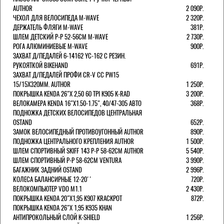
AUTHOR
2 090Р.
ЧЕХОЛ ДЛЯ ВЕЛОСИПЕДА M-WAVE
2 320Р.
ДЕРЖАТЕЛЬ ФЛЯГИ M-WAVE
381Р.
ШЛЕМ ДЕТСКИЙ Р-Р 52-56СМ M-WAVE
2 730Р.
РОГА АЛЮМИНИЕВЫЕ M-WAVE
900Р.
ЗАХВАТ Д/ПЕДАЛЕЙ 6-14162 YC-162 С РЕЗИН.
РУКОЯТКОЙ BIKEHAND
691Р.
ЗАХВАТ Д/ПЕДАЛЕЙ ПРОФИ CR-V CC PW15
15/15X320ММ. AUTHOR
1 250Р.
ПОКРЫШКА KENDA 26"Х 2,50 60 TPI K905 K-RAD
3 200Р.
ВЕЛОКАМЕРА KENDA 16"Х1.50-1.75", 40/47-305 АВТО
368Р.
ПОДНОЖКА ДЕТСКИХ ВЕЛОСИПЕДОВ ЦЕНТРАЛЬНАЯ
OSTAND
652Р.
ЗАМОК ВЕЛОСИПЕДНЫЙ ПРОТИВОУГОННЫЙ AUTHOR
890Р.
ПОДНОЖКА ЦЕНТРАЛЬНОГО КРЕПЛЕНИЯ AUTHOR
1 500Р.
ШЛЕМ СПОРТИВНЫЙ SKIFF 143 Р-Р 58-62СМ AUTHOR
5 540Р.
ШЛЕМ СПОРТИВНЫЙ Р-Р 58-62СМ VENTURA
3 990Р.
БАГАЖНИК ЗАДНИЙ OSTAND
2 996Р.
КОЛЕСА БАЛАНСИРНЫЕ 12-20''
720Р.
ВЕЛОКОМПЬЮТЕР VDO M1.1
2 430Р.
ПОКРЫШКА KENDA 20"Х1,95 K907 KRACKPOT
872Р.
ПОКРЫШКА KENDA 26"Х 1,95 K935 KHAN
АНТИПРОКОЛЬНЫЙ СЛОЙ K-SHIELD
1 256Р.