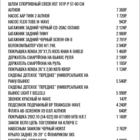
ШЛЕМ СПОРТИВНЫЙ CREEK HST 161Р-Р 57-60 СМ
AUTHOR
7 360Р.
НАСОС AAP TWIN 2 AUTHOR
1 720Р.
НАСОС FLEXI TUBE M-WAVE
943Р.
БАГАЖНИК ЗАДНИЙ ЧЕРНЫЙ СD-20AC OSTAND
2 124Р.
БАГАЖНИК ЗАДНИЙ THINY
2 980Р.
БАГАЖНИК ЗАДНИЙ ЧЕРНЫЙ SCREW-ON II
2 791Р.
ВЕЛОКОМПЬЮТЕР VDO M1.1WL
3 940Р.
ПОКРЫШКА KENDA 20"Х1,75 K935 KHAN K-SHIELD
1 460Р.
ДЕРЖАТЕЛЬ СМАРТФОНА НА ВЫНОС РУЛЯ
2 190Р.
ДЕРЖАТЕЛЬ СМАРТФОНА НА РУЛЬ
1 105Р.
ПОКРЫШКА KENDA 26"Х 2,00 K878 KRISP
1 134Р.
СИДЕНЬЕ ДЕТСКОЕ "ПЕРЕДНЕЕ" УНИВЕРСАЛЬНОЕ НА
РАМУ/ВЫНОС
5 540Р.
СИДЕНЬЕ ДЕТСКОЕ "ПЕРЕДНЕЕ" УНИВЕРСАЛЬНОЕ НА
ВЫНОС LIGHT F BELLELLI
5 990Р.
ЗВОНОК КРАСНЫЙ M-WAVE
147Р.
ПОДСУМОК ПОДРАМНЫЙ BP TRIANGLEM-WAVE
4 240Р.
ФЛЯГА AB-SCREWON X9 0.8Л AUTHOR
640Р.
ПОКРЫШКА 29X2.10 (54-622) 00-011089 MTB H.R.T.
1 160Р.
ЗАМОК ВЕЛО ЦЕПЬ 10Х1200ММ НА КЛЮЧЕ С
НАВЕСНЫМ ЗАМКОМ ЧЕРНЫЙ HORST
2 762Р.
КРЫЛО ЗАДНЕЕ 28-29" С ФОНАРИКОМ SKS