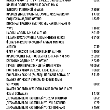
КАМЕРА KENDA 12" 1/2 Х 1.75-2.125", 47/62-203 АВТО
320Р.
КРЫЛЬЯ ПОЛНОРАЗМЕРНЫЕ 26"Х60 ММ С
ЭЛЕКТРОПРОВОДКОЙ M-WAVE
2 809Р.
КРЫЛЬЯ УНИВЕРСАЛЬНЫЕ LASALLE ARIZONA BROWN
1 470Р.
ПОДНОЖКА ЗАДНЯЯ OSTAND
1 336Р.
КОРЗИНА ПЕРЕДНЯЯ БЫСТРОСЪЕМНАЯ BA-F HANG M-
WAVE
1 161Р.
НАСОС НАПОЛЬНЫЙ AAP AUTHOR
2 019Р.
ПЕДАЛИ BMX/DOWNHILL АЛЮМИНИЕВЫЕ HORST
4 310Р.
ФОНАРЬ 8-12039134 ЗАДНИЙ A-STAKE MINI USB
AUTHOR
774Р.
ФАРА 8-12002234 ПЕРЕДНЯЯ LUMINA AUTHOR
1 400Р.
КРЫЛО ЗАДНЕЕ БЫСТРОСЪЕМНОЕ X-TRA-DRY XL SKS
2 520Р.
БАГАЖНИК ЗАДНИЙ CD-28 OSTAND
2 223Р.
ПРИЦЕП ДЛЯ ПЕРЕВОЗКИ ДЕТЕЙ ИЛИ ГРУЗОВ
40 095Р.
ПОКРЫШКА KENDA 26"Х 2,00 K1045 KOMMUTER
1 062Р.
ПОКРЫШКА 26X2.10 (54-559) HURRICANE SCHWALBE
5 718Р.
КАМЕРА 20" PRESTA SV6 (28/40-406) IB 40MM.
SCHWALBE
880Р.
КАМЕРА 20" АВТО AV7C EXTRA LIGHT 40/60-406 IB AGV
40MM. SCHWALBE
1 170Р.
ДЕРЖАТЕЛЬ ВЕЛО НАСТЕННЫЙ YC-23SA BIKEHAND
685Р.
ДЕРЖАТЕЛЬ ВЕЛО НАСТЕННЫЙ YC-28H BIKEHAND
472Р.
ДЕРЖАТЕЛЬ ВЕЛО НАСТЕННЫЙ YC-30F BIKEHAND
2 157Р.