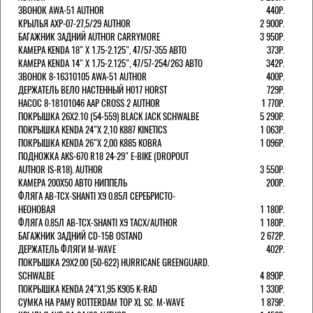
ЗВОНОК AWA-51 AUTHOR
440Р.
КРЫЛЬЯ AXP-07-27,5/29 AUTHOR
2 900Р.
БАГАЖНИК ЗАДНИЙ AUTHOR CARRYMORE
3 950Р.
КАМЕРА KENDA 18" Х 1.75-2.125", 47/57-355 АВТО
373Р.
КАМЕРА KENDA 14" Х 1.75-2.125", 47/57-254/263 АВТО
342Р.
ЗВОНОК 8-16310105 AWA-51 AUTHOR
400Р.
ДЕРЖАТЕЛЬ ВЕЛО НАСТЕННЫЙ H017 HORST
729Р.
НАСОС 8-18101046 AAP CROSS 2 AUTHOR
1 770Р.
ПОКРЫШКА 26X2.10 (54-559) BLACK JACK SCHWALBE
5 290Р.
ПОКРЫШКА KENDA 24"Х 2,10 K887 KINETICS
1 063Р.
ПОКРЫШКА KENDA 26"Х 2,00 K885 KOBRA
1 096Р.
ПОДНОЖКА AKS-670 R18 24-29" E-BIKE (DROPOUT
AUTHOR IS-R18). AUTHOR
3 550Р.
КАМЕРА 200Х50 АВТО НИППЕЛЬ
200Р.
ФЛЯГА AB-TCX-SHANTI X9 0.85Л СЕРЕБРИСТО-
НЕОНОВАЯ
1 180Р.
ФЛЯГА 0.85Л AB-TCX-SHANTI X9 TACX/AUTHOR
1 180Р.
БАГАЖНИК ЗАДНИЙ CD-15B OSTAND
2 672Р.
ДЕРЖАТЕЛЬ ФЛЯГИ M-WAVE
402Р.
ПОКРЫШКА 29X2.00 (50-622) HURRICANE GREENGUARD.
SCHWALBE
4 890Р.
ПОКРЫШКА KENDA 24"Х1,95 K905 K-RAD
1 330Р.
СУМКА НА РАМУ ROTTERDAM TOP XL SC. M-WAVE
1 879Р.