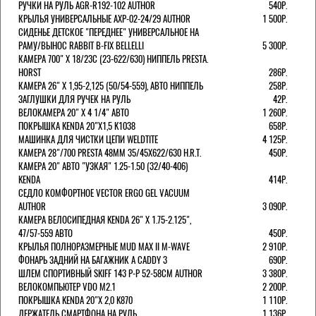
РУЧКИ НА РУЛЬ AGR-R192-102 AUTHOR
540Р.
КРЫЛЬЯ УНИВЕРСАЛЬНЫЕ AXP-02-24/29 AUTHOR
1 500Р.
СИДЕНЬЕ ДЕТСКОЕ "ПЕРЕДНЕЕ" УНИВЕРСАЛЬНОЕ НА
РАМУ/ВЫНОС RABBIT B-FIX BELLELLI
5 300Р.
КАМЕРА 700" Х 18/23C (23-622/630) НИППЕЛЬ PRESTA.
HORST
286Р.
КАМЕРА 26" X 1,95-2,125 (50/54-559), АВТО НИППЕЛЬ
258Р.
ЗАГЛУШКИ ДЛЯ РУЧЕК НА РУЛЬ
42Р.
ВЕЛОКАМЕРА 20" Х 4 1/4" АВТО
1 260Р.
ПОКРЫШКА KENDA 20"Х1,5 K1038
658Р.
МАШИНКА ДЛЯ ЧИСТКИ ЦЕПИ WELDTITE
4 125Р.
КАМЕРА 28"/700 PRESTA 48ММ 35/45Х622/630 H.R.T.
450Р.
КАМЕРА 20" АВТО "УЗКАЯ" 1.25-1.50 (32/40-406)
KENDA
414Р.
СЕДЛО КОМФОРТНОЕ VECTOR ERGO GEL VACUUM
AUTHOR
3 090Р.
КАМЕРА ВЕЛОСИПЕДНАЯ KENDA 26" Х 1.75-2.125",
47/57-559 АВТО
450Р.
КРЫЛЬЯ ПОЛНОРАЗМЕРНЫЕ MUD MAX II M-WAVE
2 910Р.
ФОНАРЬ ЗАДНИЙ НА БАГАЖНИК A CADDY 3
690Р.
ШЛЕМ СПОРТИВНЫЙ SKIFF 143 Р-Р 52-58СМ AUTHOR
3 380Р.
ВЕЛОКОМПЬЮТЕР VDO M2.1
2 200Р.
ПОКРЫШКА KENDA 20"Х 2,0 K870
1 110Р.
ДЕРЖАТЕЛЬ СМАРТФОНА НА РУЛЬ
1 136Р.