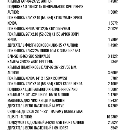
КРЫЛЬЯ AXP-04-24/26 AUTHOR
1 450Р.
ПОДНОЖКА 8-16503115 ЦЕНТРАЛЬНОГО КРЕПЛЕНИЯ
AUTHOR
1 500Р.
ПОКРЫШКА 27.5"Х2.10 (54-584) K1162 WATER SPIRIT.
KENDA
1 587Р.
ПОКРЫШКА KENDA 26"Х2,35 K1010 NEVEGAL
2 002Р.
ПОКРЫШКА 26"Х2.10 (52-559) K1153 APTOR 30TPI
KENDA
1 790Р.
ДЕРЖАТЕЛЬ ФЛЯГИ БОКОВОЙ ABC-35 X7 AUTHOR
1 490Р.
ПОКРЫШКА 27.5X2.25 TOUGH TOM K-GUARD 57-584
B/B-SK HS463 SBC SCHWALBE
3 132Р.
КАМЕРА 280Х65 АВТО НИППЕЛЬ
234Р.
КРЫЛЬЯ ПЛАСТИКОВЫЕ AXP-02 26"-29"/58 ММ.
AUTHOR
3 600Р.
ПОКРЫШКА KENDA 14" Х 1,50 K193 KWEST
770Р.
ПОКРЫШКА 27.5"Х2.20 (56-584) K1027 KADRE. KENDA
2 100Р.
ПОДНОЖКА ЦЕНТРАЛЬНОГО КРЕПЛЕНИЯ OSTAND
1 500Р.
КРЫЛЬЯ 16-20" AXP JUNIOR 16/20 AUTHOR
1 120Р.
МАШИНКА ДЛЯ ЧИСТКИ ЦЕПИ BARBIERI
1 243Р.
ДЕРЖАТЕЛЬ ВЕЛО НАСТЕННЫЙ M-WAVE
6 420Р.
СИДЕНЬЕ ДЕТСКОЕ 28''- 29'' НА РАМУ BUBBLY MAXI
PLUS FF+ AUTHOR
10 370Р.
ПОДСУМОК ПОДРАМНЫЙ A-R281 GSB FRONT AUTHOR
2 302Р.
ДЕРЖАТЕЛЬ ВЕЛО НАСТЕННЫЙ H09 HORST
354Р.