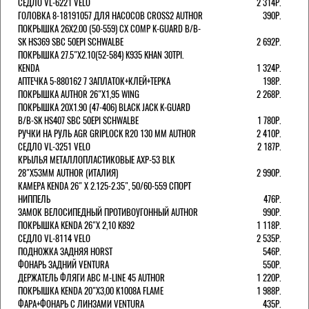
СЕДЛО VL-6221 VELO
2 314Р.
ГОЛОВКА 8-18191057 ДЛЯ НАСОСОВ CROSS2 AUTHOR
390Р.
ПОКРЫШКА 26X2.00 (50-559) CX COMP K-GUARD B/B-
SK HS369 SBC 50EPI SCHWALBE
2 692Р.
ПОКРЫШКА 27.5"Х2.10(52-584) K935 KHAN 30TPI.
KENDA
1 324Р.
АПТЕЧКА 5-880162 7 ЗАПЛАТОК+КЛЕЙ+ТЕРКА
198Р.
ПОКРЫШКА AUTHOR 26"Х1,95 WING
2 268Р.
ПОКРЫШКА 20X1.90 (47-406) BLACK JACK K-GUARD
B/B-SK HS407 SBC 50EPI SCHWALBE
1 780Р.
РУЧКИ НА РУЛЬ AGR GRIPLOCK R20 130 ММ AUTHOR
2 410Р.
СЕДЛО VL-3251 VELO
2 187Р.
КРЫЛЬЯ МЕТАЛЛОПЛАСТИКОВЫЕ AXP-53 BLK
28"Х53ММ AUTHOR (ИТАЛИЯ)
2 990Р.
КАМЕРА KENDA 26" Х 2.125-2.35", 50/60-559 СПОРТ
НИППЕЛЬ
476Р.
ЗАМОК ВЕЛОСИПЕДНЫЙ ПРОТИВОУГОННЫЙ AUTHOR
990Р.
ПОКРЫШКА KENDA 26"Х 2,10 K892
1 118Р.
СЕДЛО VL-8114 VELO
2 535Р.
ПОДНОЖКА ЗАДНЯЯ HORST
546Р.
ФОНАРЬ ЗАДНИЙ VENTURA
550Р.
ДЕРЖАТЕЛЬ ФЛЯГИ АВС M-LINE 45 AUTHOR
1 220Р.
ПОКРЫШКА KENDA 20"Х3,00 K1008A FLAME
1 988Р.
ФАРА+ФОНАРЬ С ЛИНЗАМИ VENTURA
435Р.