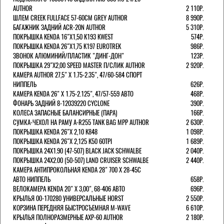
AUTHOR
2 110Р.
ШЛЕМ CREEK FULLFACE 57-60СМ GREY AUTHOR
8 990Р.
БАГАЖНИК ЗАДНИЙ ACR-20N AUTHOR
5 310Р.
ПОКРЫШКА KENDA 16"Х1,50 K193 KWEST
574Р.
ПОКРЫШКА KENDA 26"Х1,75 K197 EUROTREK
986Р.
ЗВОНОК АЛЮМИНИЙ/ПЛАСТИК "ДИНГ-ДОН"
123Р.
ПОКРЫШКА 29"Х2,00 SPEED MASTER П/СЛИК AUTHOR
2 920Р.
КАМЕРА AUTHOR 27,5" Х 1.75-2.35", 47/60-584 СПОРТ
НИППЕЛЬ
626Р.
КАМЕРА KENDA 26" Х 1.75-2.125", 47/57-559 АВТО
468Р.
ФОНАРЬ ЗАДНИЙ 8-12039220 CYCLONE
390Р.
КОЛЕСА ЗАПАСНЫЕ БАЛАНСИРНЫЕ (ПАРА)
166Р.
CУМКА-ЧЕХОЛ НА РАМУ A-R255 TANK BAG MPP AUTHOR
2 630Р.
ПОКРЫШКА KENDA 26"Х 2,10 K848
1 098Р.
ПОКРЫШКА KENDA 26"Х 2,125 K50 60TPI
1 689Р.
ПОКРЫШКА 24X1.90 (47-507) BLACK JACK SCHWALBE
2 040Р.
ПОКРЫШКА 24X2.00 (50-507) LAND CRUISER SCHWALBE
2 440Р.
КАМЕРА АНТИПРОКОЛЬНАЯ KENDA 28" 700 Х 28-45C
АВТО НИППЕЛЬ
658Р.
ВЕЛОКАМЕРА KENDA 20" Х 3,00", 68-406 АВТО
696Р.
КРЫЛЬЯ 00-170280 УНИВЕРСАЛЬНЫЕ HORST
2 550Р.
КОРЗИНА ПЕРЕДНЯЯ БЫСТРОСЪЕМНАЯ M-WAVE
6 610Р.
КРЫЛЬЯ ПОЛНОРАЗМЕРНЫЕ AXP-60 AUTHOR
2 180Р.