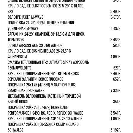
ЗАМОК ВЕЛОСИПЕДНЫЙ ПРОТИВОУГОННЫЙ AUTHOR
940Р.
КРЫЛО ЗАДНЕЕ БЫСТРОСЪЕМНОЕ 27,5-29" X-BLADE.
SKS
3 490Р.
ВЕЛОТРЕНАЖЕР M-WAVE
16 670Р.
ПОДНОЖКА 24-29" РЕГУЛ. ЦЕНТР. КРЕПЛЕНИЕ,
УСИЛЕННАЯ M-WAVE
1 497Р.
БАГАЖНИК 24-29" СВАРНОЙ, 38*13,5 СМ ДЛЯ ДИСК.
ТОРМОЗОВ
3 483Р.
ФЛЯГА AB-SCREWON X9 0.6Л AUTHOR
580Р.
КРЫЛО ЗАДНЕЕ SKS NIGHTBLADE 26-27,5" С
ФОНАРИКОМ
4 990Р.
СМАЗКА ТЕФЛОНОВАЯ TF-2 ULTIMATE SPRAY АЭРОЗОЛЬ
150МЛWELDTITE
627Р.
КРЫЛЬЯ ПОЛНОРАЗМЕРНЫЕ 26'' BLUEMELS SKS
2 490Р.
ЗЕРКАЛО ЭЛЛИПТИЧЕСКОЕ ПЛОСКОЕ
652Р.
ПОКРЫШКА 26X1.75 (47-559) MARATHON PLUS,
SMARTGUARD SCHWALBE
7 336Р.
ДЕРЖАТЕЛЬ ВЕЛОCИПЕДА НАСТЕННЫЙ ТОРЦЕВОЙ
БЕЛЫЙ HORST
354Р.
ПОКРЫШКА 29X2.25 (57-622) HURRICANE
PERFORMANCE. HS499. RG. ADDIX. REFLEX SCHWALBE
5 541Р.
КРЫЛЬЯ ПОЛНОРАЗМЕРНЫЕ AXP-14-28/37 AUTHOR
1 990Р.
ПОКРЫШКА 26X2.00 (50-559) CX COMP K-GUARD.
SCHWALBE
3 192Р.