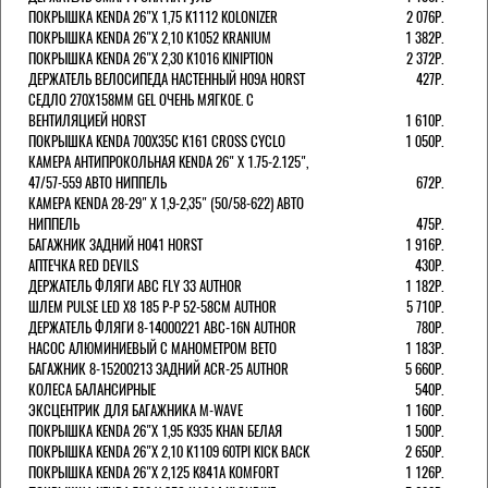
ПОКРЫШКА KENDA 26"Х 1,75 K1112 KOLONIZER
2 076Р.
ПОКРЫШКА KENDA 26"Х 2,10 K1052 KRANIUM
1 382Р.
ПОКРЫШКА KENDA 26"Х 2,30 K1016 KINIPTION
2 372Р.
ДЕРЖАТЕЛЬ ВЕЛОСИПЕДА НАСТЕННЫЙ H09A HORST
427Р.
СЕДЛО 270Х158ММ GEL ОЧЕНЬ МЯГКОЕ. С
ВЕНТИЛЯЦИЕЙ HORST
1 610Р.
ПОКРЫШКА KENDA 700Х35С K161 CROSS CYCLO
1 050Р.
КАМЕРА АНТИПРОКОЛЬНАЯ KENDA 26" Х 1.75-2.125",
47/57-559 АВТО НИППЕЛЬ
672Р.
КАМЕРА KENDA 28-29" Х 1,9-2,35" (50/58-622) АВТО
НИППЕЛЬ
475Р.
БАГАЖНИК ЗАДНИЙ H041 HORST
1 916Р.
АПТЕЧКА RED DEVILS
430Р.
ДЕРЖАТЕЛЬ ФЛЯГИ АВС FLY 33 AUTHOR
1 182Р.
ШЛЕМ PULSE LED X8 185 Р-Р 52-58СМ AUTHOR
5 710Р.
ДЕРЖАТЕЛЬ ФЛЯГИ 8-14000221 ABC-16N AUTHOR
780Р.
НАСОС АЛЮМИНИЕВЫЙ С МАНОМЕТРОМ BETO
1 183Р.
БАГАЖНИК 8-15200213 ЗАДНИЙ ACR-25 AUTHOR
5 660Р.
КОЛЕСА БАЛАНСИРНЫЕ
540Р.
ЭКСЦЕНТРИК ДЛЯ БАГАЖНИКА M-WAVE
1 160Р.
ПОКРЫШКА KENDA 26"Х 1,95 K935 KHAN БЕЛАЯ
1 500Р.
ПОКРЫШКА KENDA 26"Х 2,10 K1109 60TPI KICK BACK
2 650Р.
ПОКРЫШКА KENDA 26"Х 2,125 K841A KOMFORT
1 126Р.