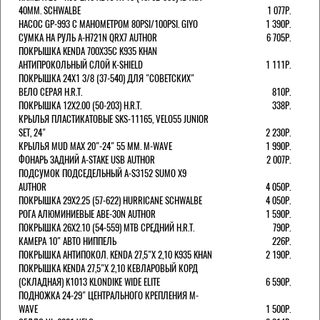
40MM. SCHWALBE
1 077Р.
НАСОС GP-993 С МАНОМЕТРОМ 80PSI/100PSI. GIYO
1 390Р.
СУМКА НА РУЛЬ A-H721N QRX7 AUTHOR
6 705Р.
ПОКРЫШКА KENDA 700Х35С K935 KHAN
АНТИПРОКОЛЬНЫЙ СЛОЙ K-SHIELD
1 111Р.
ПОКРЫШКА 24X1 3/8 (37-540) ДЛЯ "СОВЕТСКИХ"
ВЕЛО СЕРАЯ H.R.T.
810Р.
ПОКРЫШКА 12X2.00 (50-203) H.R.T.
338Р.
КРЫЛЬЯ ПЛАСТИКАТОВЫЕ SKS-11165, VELO55 JUNIOR
SET, 24"
2 230Р.
КРЫЛЬЯ MUD MAX 20"-24" 55 ММ. M-WAVE
1 990Р.
ФОНАРЬ ЗАДНИЙ A-STAKE USB AUTHOR
2 007Р.
ПОДСУМОК ПОДСЕДЕЛЬНЫЙ A-S3152 SUMO X9
AUTHOR
4 050Р.
ПОКРЫШКА 29X2.25 (57-622) HURRICANE SCHWALBE
4 050Р.
РОГА АЛЮМИНИЕВЫЕ ABE-30N AUTHOR
1 590Р.
ПОКРЫШКА 26X2.10 (54-559) MTB СРЕДНИЙ H.R.T.
790Р.
КАМЕРА 10" АВТО НИППЕЛЬ
226Р.
ПОКРЫШКА АНТИПОКОЛ. KENDA 27,5"Х 2,10 K935 KHAN
2 190Р.
ПОКРЫШКА KENDA 27,5"Х 2,10 КЕВЛАРОВЫЙ КОРД
(СКЛАДНАЯ) K1013 KLONDIKE WIDE ELITE
6 590Р.
ПОДНОЖКА 24-29" ЦЕНТРАЛЬНОГО КРЕПЛЕНИЯ M-
WAVE
1 500Р.