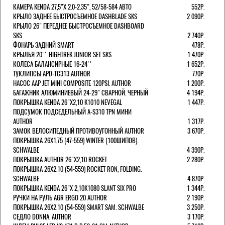
КАМЕРА KENDA 27,5"Х 2.0-2.35", 52/58-584 АВТО
552Р.
КРЫЛО ЗАДНЕЕ БЫСТРОСЪЕМНОЕ DASHBLADE SKS
2 090Р.
КРЫЛО 26" ПЕРЕДНЕЕ БЫСТРОСЪЕМНОЕ DASHBOARD
SKS
2 740Р.
ФОНАРЬ ЗАДНИЙ SMART
478Р.
КРЫЛЬЯ 20'' HIGHTREK JUNIOR SET SKS
1 470Р.
КОЛЕСА БАЛАНСИРНЫЕ 16-24''
1 652Р.
ТУКЛИПСЫ APD-TC313 AUTHOR
770Р.
НАСОС AAP JET MINI COMPOSITE 120PSI. AUTHOR
1 200Р.
БАГАЖНИК АЛЮМИНИЕВЫЙ 24-29" СВАРНОЙ. ЧЕРНЫЙ
4 194Р.
ПОКРЫШКА KENDA 26"Х2,10 K1010 NEVEGAL
1 447Р.
ПОДСУМОК ПОДСЕДЕЛЬНЫЙ A-S310 TPN МИНИ
AUTHOR
1 317Р.
ЗАМОК ВЕЛОСИПЕДНЫЙ ПРОТИВОУГОННЫЙ AUTHOR
3 670Р.
ПОКРЫШКА 26X1,75 (47-559) WINTER (100ШИПОВ).
SCHWALBE
4 390Р.
ПОКРЫШКА AUTHOR 26"Х2,10 ROCKET
2 280Р.
ПОКРЫШКА 26X2.10 (54-559) ROCKET RON, FOLDING.
SCHWALBE
4 870Р.
ПОКРЫШКА KENDA 26"Х 2,10K1080 SLANT SIX PRO
1 344Р.
РУЧКИ НА РУЛЬ AGR ERGO 20 AUTHOR
2 190Р.
ПОКРЫШКА 26X2.10 (54-559) SMART SAM. SCHWALBE
3 250Р.
СЕДЛО DONNA. AUTHOR
3 170Р.