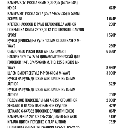
КАМЕРА 27,5" PRESTA 48ММ 2,00-2,35 (52/58-584)
KENDA
673Р.
КАМЕРА 28" PRESTA SV17 (28/47-622/635) IB 50MM.
SCHWALBE
1 074Р.
КРЕПЕЖ НАСОСОВ К РАМЕ ВЕЛОСИПЕДА AUTHOR
230Р.
ПОКРЫШКА KENDA 29"Х2,00 K1113 TURNBULL CANYON
SPORT
1 520Р.
РУЧКИ (ГРИПСЫ) НА РУЛЬ 130ММ CLOUD BASE 2 M-
WAVE
260Р.
СЕДЛО VELO PLUSH TOUR AIR LASTOMER II
6 690Р.
НАБОР КЛЮЧ TW-2/24 ДИНАМОМЕТРИЧЕСКИЙ ДЛЯ
ГОЛОВОК 1/4", 3/4/5/6/8ММ, T10, T25 В КЕЙСЕ M-
WAVE
8 990Р.
ШЛЕМ ВМХ/FREESTYLE Р-Р 58-61СМ M-WAVE
3 890Р.
РУЧКИ НА РУЛЬ ДЕТСКИЕ AGR JUNIOR R5 85 ММ
AUTHOR
522Р.
РУЧКИ НА РУЛЬ ДЕТСКИЕ AGR JUNIOR R5 85 ММ
AUTHOR
700Р.
ПОДСУМОК ПОДСЕДЕЛЬНЫЙ A-S351 QF9 AUTHOR
2 030Р.
ЗЕРКАЛО 6-647335 ПАНОРАМНОЕ КРУГЛОЕ
427Р.
ЗЕРКАЛО 6-647332 ПЛОСКОЕ ЭЛЛИПТИЧЕСКОЕ
867Р.
КАМЕРА KENDA 26" Х 2.125-2.35", 50/60-559 АВТО
418Р.
КРЫЛО-ЩИТОК ПЕРЕДНЕЕ X-FLAP AUTHOR
732Р.
ПОДНОЖКА 8-16500140 ЗАДНЯЯ AKS-530 RS-24/29