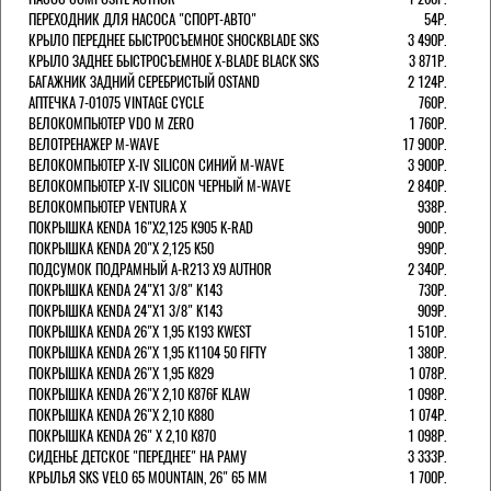
ПЕРЕХОДНИК ДЛЯ НАСОСА "СПОРТ-АВТО"
54Р.
КРЫЛО ПЕРЕДНЕЕ БЫСТРОСЪЕМНОЕ SHOCKBLADE SKS
3 490Р.
КРЫЛО ЗАДНЕЕ БЫСТРОСЪЕМНОЕ X-BLADE BLACK SKS
3 871Р.
БАГАЖНИК ЗАДНИЙ СЕРЕБРИСТЫЙ OSTAND
2 124Р.
АПТЕЧКА 7-01075 VINTAGE CYCLE
760Р.
ВЕЛОКОМПЬЮТЕР VDO M ZERO
1 760Р.
ВЕЛОТРЕНАЖЕР M-WAVE
17 900Р.
ВЕЛОКОМПЬЮТЕР X-IV SILICON СИНИЙ M-WAVE
3 900Р.
ВЕЛОКОМПЬЮТЕР X-IV SILICON ЧЕРНЫЙ M-WAVE
2 840Р.
ВЕЛОКОМПЬЮТЕР VENTURA Х
938Р.
ПОКРЫШКА KENDA 16"Х2,125 K905 K-RAD
900Р.
ПОКРЫШКА KENDA 20"Х 2,125 K50
990Р.
ПОДСУМОК ПОДРАМНЫЙ A-R213 X9 AUTHOR
2 340Р.
ПОКРЫШКА KENDA 24"Х1 3/8" K143
730Р.
ПОКРЫШКА KENDA 24"Х1 3/8" K143
909Р.
ПОКРЫШКА KENDA 26"Х 1,95 K193 KWEST
1 510Р.
ПОКРЫШКА KENDA 26"Х 1,95 K1104 50 FIFTY
1 380Р.
ПОКРЫШКА KENDA 26"Х 1,95 K829
1 078Р.
ПОКРЫШКА KENDA 26"Х 2,10 K876F KLAW
1 098Р.
ПОКРЫШКА KENDA 26"Х 2,10 K880
1 074Р.
ПОКРЫШКА KENDA 26" Х 2,10 K870
1 098Р.
СИДЕНЬЕ ДЕТСКОЕ "ПЕРЕДНЕЕ" НА РАМУ
3 333Р.
КРЫЛЬЯ SKS VELO 65 MOUNTAIN, 26" 65 ММ
1 700Р.