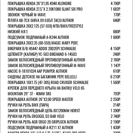
ПОКРЫШКА KENDA 26"Х1,95 K946 KLONDIKE
4 790Р.
ПОКРЫШКА KENDA 27,5"Х 2,10K1080 SLANT SIX PRO
1 682Р.
ЗВОНОК ЧЕРНЫЙ M-WAVE
170Р.
ФЛЯГА AB-TCX-SHIVA X9 0.85Л TACX/AUTHOR
640Р.
ПОКРЫШКА 26X2.125 (57-559) MTB/BMX/FREESTYLE
НИЗКИЙ H.R.T.
880Р.
ПОДСУМОК ПОДРАМНЫЙ A-R244 AUTHOR
1 600Р.
ПОКРЫШКА 26X2.35 (60-559) MAGIC MARY PERF,
BIKEPARK B/B HS447 ADDIX 20D2EPI SCHWALBE
4 150Р.
ЦЕПЕМЕТР (КАЛИБР) YC-503 BIKEHAND 6-14503
248Р.
ЗАМОК ВЕЛОСИПЕДНЫЙ ПРОТИВОУГОННЫЙ AUTHOR
2 760Р.
ЗАМОК ВЕЛОСИПЕДНЫЙ ПРОТИВОУГОННЫЙ M-WAVE
1 147Р.
НАСОС 8-18101024 AAP PUMPER AUTHOR
610Р.
СИДЕНЬЕ ДЕТСКОЕ НА БАГАЖНИК PEPE BELLELLI
6 210Р.
ПОКРЫШКА 16X1.75 (47-305) ROAD CRUISER SCHWALBE
1 560Р.
КРЕПЕЖ ДЛЯ ПЕРЕДНЕГО КРЫЛА НА ВИЛКУ VELO 65
MOUNTAIN 29" 37 - 40ММ SKS
793Р.
ПОКРЫШКА AUTHOR 26"Х2,00 SPEED MASTER
2 250Р.
РУЧКИ НА РУЛЬ BMX (ПАРА)
214Р.
ЗАМОК ВЕЛОCИПЕДНЫЙ ЦЕПЬ 8Х1200ММ HORST
1 390Р.
РУЧКИ НА РУЛЬ ERGOGEL D3 BAR VELO
2 740Р.
РУЧКИ НА РУЛЬ AGR ERGO 20 GRIPLOCK AUTHOR
2 190Р.
ПОДСУМОК ПОДРАМНЫЙ A-R211 X7 AUTHOR
1 430Р.