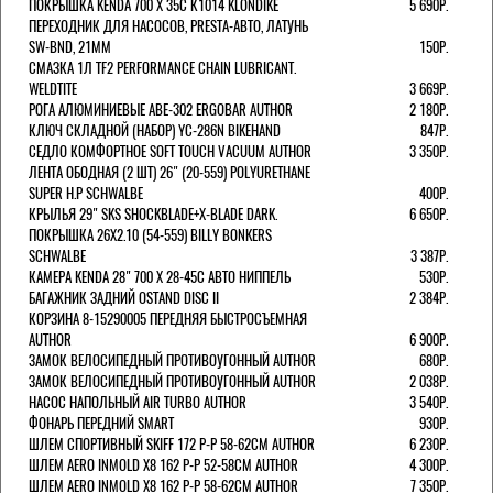
ПОКРЫШКА KENDA 700 Х 35С К1014 KLONDIKE
5 690Р.
ПЕРЕХОДНИК ДЛЯ НАСОСОВ, PRESTA-АВТО, ЛАТУНЬ
SW-BND, 21ММ
150Р.
СМАЗКА 1Л TF2 PERFORMANCE CHAIN LUBRICANT.
WELDTITE
3 669Р.
РОГА АЛЮМИНИЕВЫЕ ABE-302 ERGOBAR AUTHOR
2 180Р.
КЛЮЧ СКЛАДНОЙ (НАБОР) YC-286N BIKEHAND
847Р.
СЕДЛО КОМФОРТНОЕ SOFT TOUCH VACUUM AUTHOR
3 350Р.
ЛЕНТА ОБОДНАЯ (2 ШТ) 26" (20-559) POLYURETHANE
SUPER H.P SCHWALBE
400Р.
КРЫЛЬЯ 29" SKS SHOCKBLADE+X-BLADE DARK.
6 650Р.
ПОКРЫШКА 26X2.10 (54-559) BILLY BONKERS
SCHWALBE
3 387Р.
КАМЕРА KENDA 28" 700 Х 28-45С АВТО НИППЕЛЬ
530Р.
БАГАЖНИК ЗАДНИЙ OSTAND DISC II
2 384Р.
КОРЗИНА 8-15290005 ПЕРЕДНЯЯ БЫСТРОСЪЕМНАЯ
AUTHOR
6 900Р.
ЗАМОК ВЕЛОСИПЕДНЫЙ ПРОТИВОУГОННЫЙ AUTHOR
680Р.
ЗАМОК ВЕЛОСИПЕДНЫЙ ПРОТИВОУГОННЫЙ AUTHOR
2 038Р.
НАСОС НАПОЛЬНЫЙ AIR TURBO AUTHOR
3 540Р.
ФОНАРЬ ПЕРЕДНИЙ SMART
930Р.
ШЛЕМ СПОРТИВНЫЙ SKIFF 172 Р-Р 58-62СМ AUTHOR
6 230Р.
ШЛЕМ AERO INMOLD X8 162 Р-Р 52-58СМ AUTHOR
4 300Р.
ШЛЕМ AERO INMOLD X8 162 Р-Р 58-62СМ AUTHOR
7 350Р.