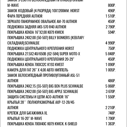
M-WAVE
800Р.
ЗАМОК КОДОВЫЙ (4 РАЗРЯДА) 10Х1200ММ. HORST
496Р.
ФАРА ПЕРЕДНЯЯ AUTHOR
1 510Р.
ЗЕРКАЛО ПАНОРАМНОЕ ОВАЛЬНОЕ AM-70 AUTHOR
450Р.
ПОДНОЖКА ЗАДНЯЯ AKS-570 R40 AUTHOR
2 790Р.
ПОКРЫШКА KENDA 16"Х2,00 K879 KWICK
594Р.
ПОКРЫШКА 24X2.00 (50-507) BILLY BONKERS (КЕВЛАР/
СКЛАДНАЯ).SCHWALBE
4 990Р.
ПОДНОЖКА ЦЕНТРАЛЬНОГО КРЕПЛЕНИЯ HORST
750Р.
ПОКРЫШКА 27.5X2.40/650B (62-584) SUPER MOTO-X
5 848Р.
ПОДНОЖКА ЦЕНТРАЛЬНОГО КРЕПЛЕНИЯ 20-29"
450Р.
ПОКРЫШКА KENDA 700Х32С K193 KWEST
1 090Р.
КАМЕРА ДЛЯ FAT 26" X 4,00 АВТО НИППЕЛЬ
1 005Р.
ЗАМОК ВЕЛОСИПЕДНЫЙ ПРОТИВОУГОННЫЙ ASL-51
AUTHOR
486Р.
ПОКРЫШКА 24X2,15 (55-507) BIG BEN PLUS SCHWALBE
5 068Р.
ПОКРЫШКА 24X2.00 (50-507) BIG APPLE SCHWALBE
3 670Р.
ЗАЩИТА СИСТЕМЫ И ЦЕПИ ACO-AUTHOR 16"
1 550Р.
КРЫЛЬЯ 28'' ПОЛНОРАЗМЕРНЫЕ AXP-12-28/45
AUTHOR
2 210Р.
КРЕПЕЖ ДЛЯ БАГАЖНИКА XL
748Р.
КРЫЛЬЯ 16-20" M-WAVE
1 790Р.
ПОКРЫШКА KENDA 700Х40С K879 KWICK. K-SHIELD
1 383Р.