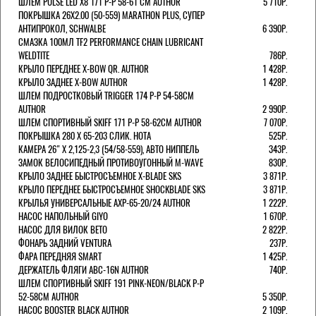
ШЛЕМ PULSE LED X8 171 Р-Р 58-61 СМ AUTHOR
5 710Р.
ПОКРЫШКА 26X2.00 (50-559) MARATHON PLUS, СУПЕР
АНТИПРОКОЛ, SCHWALBE
6 390Р.
СМАЗКА 100МЛ TF2 PERFORMANCE CHAIN LUBRICANT
WELDTITE
786Р.
КРЫЛО ПЕРЕДНЕЕ X-BOW QR. AUTHOR
1 428Р.
КРЫЛО ЗАДНЕЕ X-BOW AUTHOR
1 428Р.
ШЛЕМ ПОДРОСТКОВЫЙ TRIGGER 174 Р-Р 54-58СМ
AUTHOR
2 990Р.
ШЛЕМ СПОРТИВНЫЙ SKIFF 171 Р-Р 58-62СМ AUTHOR
7 070Р.
ПОКРЫШКА 280 X 65-203 СЛИК. HOTA
525Р.
КАМЕРА 26" X 2,125-2,3 (54/58-559), АВТО НИППЕЛЬ
343Р.
ЗАМОК ВЕЛОСИПЕДНЫЙ ПРОТИВОУГОННЫЙ M-WAVE
830Р.
КРЫЛО ЗАДНЕЕ БЫСТРОСЪЕМНОЕ X-BLADE SKS
3 871Р.
КРЫЛО ПЕРЕДНЕЕ БЫСТРОСЪЕМНОЕ SHOCKBLADE SKS
3 871Р.
КРЫЛЬЯ УНИВЕРСАЛЬНЫЕ AXP-65-20/24 AUTHOR
1 222Р.
НАСОС НАПОЛЬНЫЙ GIYO
1 670Р.
НАСОС ДЛЯ ВИЛОК ВЕТО
2 822Р.
ФОНАРЬ ЗАДНИЙ VENTURA
237Р.
ФАРА ПЕРЕДНЯЯ SMART
1 425Р.
ДЕРЖАТЕЛЬ ФЛЯГИ ABC-16N AUTHOR
740Р.
ШЛЕМ СПОРТИВНЫЙ SKIFF 191 PINK-NEON/BLACK Р-Р
52-58СМ AUTHOR
5 350Р.
НАСОС BOOSTER BLACK AUTHOR
2 109Р.