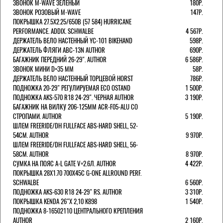
ЗВОНОК M-WAVE ЗЕЛЕНЫЙ
180Р.
ЗВОНОК РОЗОВЫЙ M-WAVE
147Р.
ПОКРЫШКА 27.5X2.25/650B (57 584) HURRICANE
PERFORMANCE. ADDIX. SCHWALBE
4 567Р.
ДЕРЖАТЕЛЬ ВЕЛО НАСТЕННЫЙ YC-101 BIKEHAND
598Р.
ДЕРЖАТЕЛЬ ФЛЯГИ ABC-13N AUTHOR
690Р.
БАГАЖНИК ПЕРЕДНИЙ 26-29". AUTHOR
6 586Р.
ЗВОНОК МИНИ D=35 ММ
58Р.
ДЕРЖАТЕЛЬ ВЕЛО НАСТЕННЫЙ ТОРЦЕВОЙ HORST
786Р.
ПОДНОЖКА 20-29" РЕГУЛИРУЕМАЯ ECO OSTAND
1 500Р.
ПОДНОЖКА AKS-570 R18 24-29". ЧЕРНАЯ AUTHOR
3 190Р.
БАГАЖНИК НА ВИЛКУ 206-125ММ ACR-F05-ALU СО
СТРОПАМИ. AUTHOR
5 190Р.
ШЛЕМ FREERIDE/DH FULLFACE ABS-HARD SHELL, 52-
54СМ. AUTHOR
9 970Р.
ШЛЕМ FREERIDE/DH FULLFACE ABS-HARD SHELL, 56-
58СМ. AUTHOR
8 970Р.
СУМКА НА ПОЯС A-L GATE V=2.6Л. AUTHOR
4 422Р.
ПОКРЫШКА 28X1.70 700X45C G-ONE ALLROUND PERF.
SCHWALBE
6 560Р.
ПОДНОЖКА AKS-630 R18 24-29" RS. AUTHOR
3 310Р.
ПОКРЫШКА KENDA 26"Х 2,10 K898
1 540Р.
ПОДНОЖКА 8-16502110 ЦЕНТРАЛЬНОГО КРЕПЛЕНИЯ
AUTHOR
2 160Р.