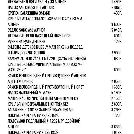
ДЕРЖАТЕЛЬ ФЛЯГИ АВС FLY 33 AUTHOR
1 490Р.
НАСОС AAP CROSS LITE AUTHOR
2 007Р.
КРЕПЕЖ БАГАЖНИКА OSTAND
430Р.
КРЫЛЬЯ МЕТАЛЛОПЛАСТ. AXP-53 BLK 28"Х 53 ММ
AUTHOR
3 500Р.
СЕДЛО SONO ASL AUTHOR
5 040Р.
ДЕРЖАТЕЛЬ ВЕЛО НАСТЕННЫЙ H025 HORST
804Р.
РУЧКИ НА РУЛЬ ДЕТСКИЕ
126Р.
СИДЕНЬЕ ДЕТСКОЕ BUBBLY MAXI FF X8 НА ПОДСЕД.
ШТЫРЬ, ДО 22КГ AUTHOR
7 990Р.
КАМЕРА AUTHOR 24" Х 1.50-2.20", (32/57-507) PRESTA
680Р.
КРЫЛЬЯ 5-386085 УНИВЕРСАЛЬНЫЕ MUD MAX M-
WAVE 26-29"
808Р.
ЗАМОК ВЕЛОСИПЕДНЫЙ ПРОТИВОУГОННЫЙ AUTHOR
AUL FLEXGUARD-6
2 050Р.
ЗАМОК ВЕЛОСИПЕДНЫЙ ПРОТИВОУГОННЫЙ HORST
1 388Р.
НАСОС НАПОЛЬНЫЙ M-WAVE
5 190Р.
МАШИНКА ДЛЯ ЧИСТКИ ЦЕПИ ATH-810 AUTHOR
2 156Р.
КРЫЛЬЯ УНИВЕРСАЛЬНЫЕ HIGHTREK SKS
2 800Р.
БАГАЖНИК 5-440198 ЗАДНИЙ TRAVELLER A II
3 268Р.
ПОКРЫШКА KENDA 16"Х2,125 K846
729Р.
ПОДСУМОК ПОДРАМНЫЙ A-R282 MPP ДВОЙНОЙ
AUTHOR
3 688Р.
ПОКРЫШКА KENDA 26"Х 1,95 K838
1 018Р.