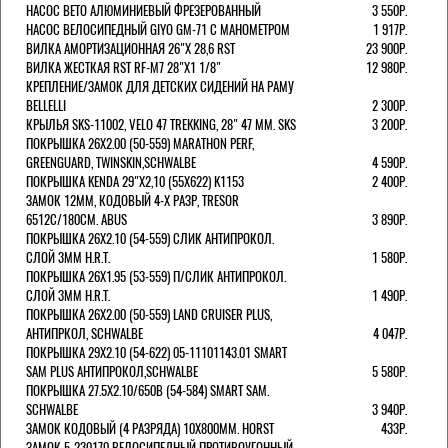
НАСОС BETO АЛЮМИНИЕВЫЙ ФРЕЗЕРОВАННЫЙ
3 550Р.
НАСОС ВЕЛОСИПЕДНЫЙ GIYO GM-71 С МАНОМЕТРОМ
1 917Р.
ВИЛКА АМОРТИЗАЦИОННАЯ 26"Х 28,6 RST
23 900Р.
ВИЛКА ЖЕСТКАЯ RST RF-M7 28"Х1 1/8"
12 980Р.
КРЕПЛЕНИЕ/ЗАМОК ДЛЯ ДЕТСКИХ СИДЕНИЙ НА РАМУ
BELLELLI
2 300Р.
КРЫЛЬЯ SKS-11002, VELO 47 TREKKING, 28" 47 ММ. SKS
3 200Р.
ПОКРЫШКА 26X2.00 (50-559) MARATHON PERF,
GREENGUARD, TWINSKIN,SCHWALBE
4 590Р.
ПОКРЫШКА KENDA 29"Х2,10 (55X622) K1153
2 400Р.
ЗАМОК 12ММ, КОДОВЫЙ 4-Х РАЗР, TRESOR
6512C/180СМ. ABUS
3 890Р.
ПОКРЫШКА 26X2.10 (54-559) СЛИК АНТИПРОКОЛ.
СЛОЙ 3ММ H.R.T.
1 580Р.
ПОКРЫШКА 26X1.95 (53-559) П/СЛИК АНТИПРОКОЛ.
СЛОЙ 3ММ H.R.T.
1 490Р.
ПОКРЫШКА 26X2.00 (50-559) LAND CRUISER PLUS,
АНТИПРКОЛ, SCHWALBE
4 047Р.
ПОКРЫШКА 29X2.10 (54-622) 05-11101143.01 SMART
SAM PLUS АНТИПРОКОЛ,SCHWALBE
5 580Р.
ПОКРЫШКА 27.5X2.10/650B (54-584) SMART SAM.
SCHWALBE
3 940Р.
ЗАМОК КОДОВЫЙ (4 РАЗРЯДА) 10Х800ММ. HORST
433Р.
ЗАМОК 5-230170 ВЕЛОСИПЕДНЫЙ ПРОТИВОУГОННЫЙ