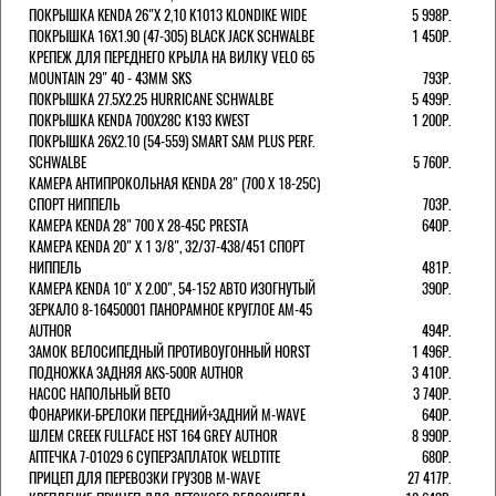
ПОКРЫШКА KENDA 26"Х 2,10 K1013 KLONDIKE WIDE
5 998Р.
ПОКРЫШКА 16X1.90 (47-305) BLACK JACK SCHWALBE
1 450Р.
КРЕПЕЖ ДЛЯ ПЕРЕДНЕГО КРЫЛА НА ВИЛКУ VELO 65
MOUNTAIN 29" 40 - 43ММ SKS
793Р.
ПОКРЫШКА 27.5X2.25 HURRICANE SCHWALBE
5 499Р.
ПОКРЫШКА KENDA 700Х28С K193 KWEST
1 200Р.
ПОКРЫШКА 26X2.10 (54-559) SMART SAM PLUS PERF.
SCHWALBE
5 760Р.
КАМЕРА АНТИПРОКОЛЬНАЯ KENDA 28" (700 Х 18-25C)
СПОРТ НИППЕЛЬ
703Р.
КАМЕРА KENDA 28" 700 Х 28-45С PRESTA
640Р.
КАМЕРА KENDA 20" Х 1 3/8", 32/37-438/451 СПОРТ
НИППЕЛЬ
481Р.
КАМЕРА KENDA 10" Х 2.00", 54-152 АВТО ИЗОГНУТЫЙ
390Р.
ЗЕРКАЛО 8-16450001 ПАНОРАМНОЕ КРУГЛОЕ AM-45
AUTHOR
494Р.
ЗАМОК ВЕЛОСИПЕДНЫЙ ПРОТИВОУГОННЫЙ HORST
1 496Р.
ПОДНОЖКА ЗАДНЯЯ AKS-500R AUTHOR
3 410Р.
НАСОС НАПОЛЬНЫЙ BETO
3 740Р.
ФОНАРИКИ-БРЕЛОКИ ПЕРЕДНИЙ+ЗАДНИЙ M-WAVE
640Р.
ШЛЕМ CREEK FULLFACE HST 164 GREY AUTHOR
8 990Р.
АПТЕЧКА 7-01029 6 СУПЕРЗАПЛАТОК WELDTITE
680Р.
ПРИЦЕП ДЛЯ ПЕРЕВОЗКИ ГРУЗОВ M-WAVE
27 417Р.