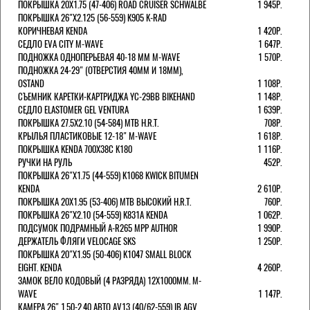
ПОКРЫШКА 20X1.75 (47-406) ROAD CRUISER SCHWALBE
1 945Р.
ПОКРЫШКА 26"Х2.125 (56-559) K905 K-RAD
КОРИЧНЕВАЯ KENDA
1 420Р.
СЕДЛО EVA CITY M-WAVE
1 647Р.
ПОДНОЖКА ОДНОПЕРЬЕВАЯ 40-18 ММ M-WAVE
1 570Р.
ПОДНОЖКА 24-29" (ОТВЕРСТИЯ 40ММ И 18ММ),
OSTAND
1 108Р.
СЪЕМНИК КАРЕТКИ-КАРТРИДЖА YC-29BB BIKEHAND
1 148Р.
СЕДЛО ELASTOMER GEL VENTURA
1 639Р.
ПОКРЫШКА 27.5X2.10 (54-584) MTB H.R.T.
708Р.
КРЫЛЬЯ ПЛАСТИКОВЫЕ 12-18" M-WAVE
1 618Р.
ПОКРЫШКА KENDA 700Х38С K180
1 116Р.
РУЧКИ НА РУЛЬ
452Р.
ПОКРЫШКА 26"Х1.75 (44-559) K1068 KWICK BITUMEN
KENDA
2 610Р.
ПОКРЫШКА 20X1.95 (53-406) MTB ВЫСОКИЙ H.R.T.
760Р.
ПОКРЫШКА 26"Х2.10 (54-559) K831A KENDA
1 062Р.
ПОДСУМОК ПОДРАМНЫЙ A-R265 MPP AUTHOR
1 990Р.
ДЕРЖАТЕЛЬ ФЛЯГИ VELOCAGE SKS
1 250Р.
ПОКРЫШКА 20"Х1.95 (50-406) K1047 SMALL BLOCK
EIGHT. KENDA
4 260Р.
ЗАМОК ВЕЛО КОДОВЫЙ (4 РАЗРЯДА) 12Х1000ММ. M-
WAVE
1 147Р.
КАМЕРА 26" 1.50-2.40 АВТО AV13 (40/62-559) IB AGV