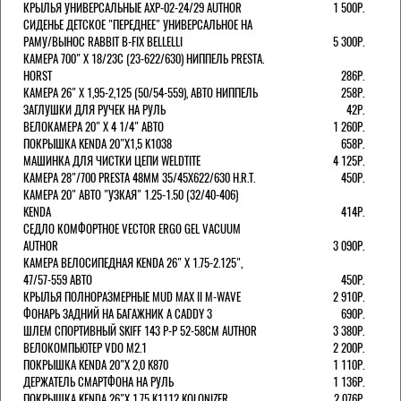
КРЫЛЬЯ УНИВЕРСАЛЬНЫЕ AXP-02-24/29 AUTHOR
1 500Р.
СИДЕНЬЕ ДЕТСКОЕ "ПЕРЕДНЕЕ" УНИВЕРСАЛЬНОЕ НА
РАМУ/ВЫНОС RABBIT B-FIX BELLELLI
5 300Р.
КАМЕРА 700" Х 18/23C (23-622/630) НИППЕЛЬ PRESTA.
HORST
286Р.
КАМЕРА 26" X 1,95-2,125 (50/54-559), АВТО НИППЕЛЬ
258Р.
ЗАГЛУШКИ ДЛЯ РУЧЕК НА РУЛЬ
42Р.
ВЕЛОКАМЕРА 20" Х 4 1/4" АВТО
1 260Р.
ПОКРЫШКА KENDA 20"Х1,5 K1038
658Р.
МАШИНКА ДЛЯ ЧИСТКИ ЦЕПИ WELDTITE
4 125Р.
КАМЕРА 28"/700 PRESTA 48ММ 35/45Х622/630 H.R.T.
450Р.
КАМЕРА 20" АВТО "УЗКАЯ" 1.25-1.50 (32/40-406)
KENDA
414Р.
СЕДЛО КОМФОРТНОЕ VECTOR ERGO GEL VACUUM
AUTHOR
3 090Р.
КАМЕРА ВЕЛОСИПЕДНАЯ KENDA 26" Х 1.75-2.125",
47/57-559 АВТО
450Р.
КРЫЛЬЯ ПОЛНОРАЗМЕРНЫЕ MUD MAX II M-WAVE
2 910Р.
ФОНАРЬ ЗАДНИЙ НА БАГАЖНИК A CADDY 3
690Р.
ШЛЕМ СПОРТИВНЫЙ SKIFF 143 Р-Р 52-58СМ AUTHOR
3 380Р.
ВЕЛОКОМПЬЮТЕР VDO M2.1
2 200Р.
ПОКРЫШКА KENDA 20"Х 2,0 K870
1 110Р.
ДЕРЖАТЕЛЬ СМАРТФОНА НА РУЛЬ
1 136Р.
ПОКРЫШКА KENDA 26"Х 1,75 K1112 KOLONIZER
2 076Р.