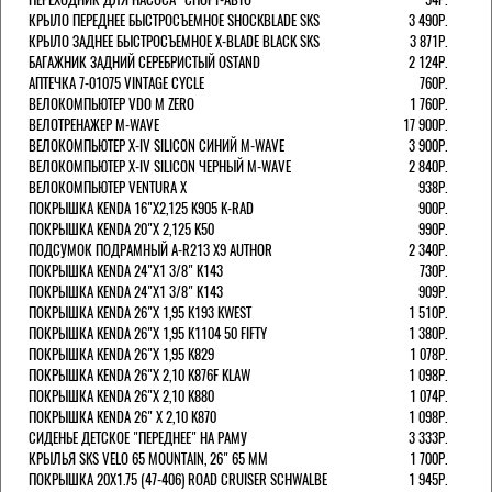
КРЫЛО ПЕРЕДНЕЕ БЫСТРОСЪЕМНОЕ SHOCKBLADE SKS
3 490Р.
КРЫЛО ЗАДНЕЕ БЫСТРОСЪЕМНОЕ X-BLADE BLACK SKS
3 871Р.
БАГАЖНИК ЗАДНИЙ СЕРЕБРИСТЫЙ OSTAND
2 124Р.
АПТЕЧКА 7-01075 VINTAGE CYCLE
760Р.
ВЕЛОКОМПЬЮТЕР VDO M ZERO
1 760Р.
ВЕЛОТРЕНАЖЕР M-WAVE
17 900Р.
ВЕЛОКОМПЬЮТЕР X-IV SILICON СИНИЙ M-WAVE
3 900Р.
ВЕЛОКОМПЬЮТЕР X-IV SILICON ЧЕРНЫЙ M-WAVE
2 840Р.
ВЕЛОКОМПЬЮТЕР VENTURA Х
938Р.
ПОКРЫШКА KENDA 16"Х2,125 K905 K-RAD
900Р.
ПОКРЫШКА KENDA 20"Х 2,125 K50
990Р.
ПОДСУМОК ПОДРАМНЫЙ A-R213 X9 AUTHOR
2 340Р.
ПОКРЫШКА KENDA 24"Х1 3/8" K143
730Р.
ПОКРЫШКА KENDA 24"Х1 3/8" K143
909Р.
ПОКРЫШКА KENDA 26"Х 1,95 K193 KWEST
1 510Р.
ПОКРЫШКА KENDA 26"Х 1,95 K1104 50 FIFTY
1 380Р.
ПОКРЫШКА KENDA 26"Х 1,95 K829
1 078Р.
ПОКРЫШКА KENDA 26"Х 2,10 K876F KLAW
1 098Р.
ПОКРЫШКА KENDA 26"Х 2,10 K880
1 074Р.
ПОКРЫШКА KENDA 26" Х 2,10 K870
1 098Р.
СИДЕНЬЕ ДЕТСКОЕ "ПЕРЕДНЕЕ" НА РАМУ
3 333Р.
КРЫЛЬЯ SKS VELO 65 MOUNTAIN, 26" 65 ММ
1 700Р.
ПОКРЫШКА 20X1.75 (47-406) ROAD CRUISER SCHWALBE
1 945Р.