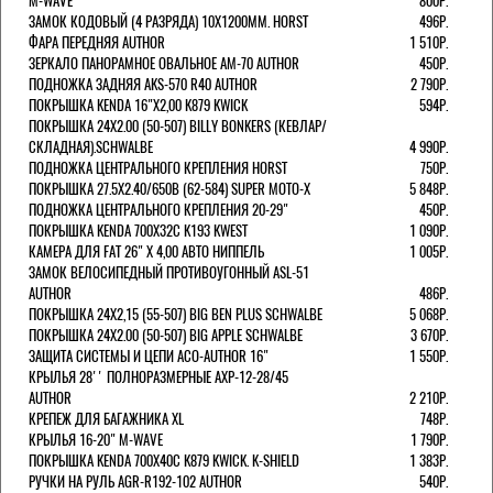
M-WAVE
800Р.
ЗАМОК КОДОВЫЙ (4 РАЗРЯДА) 10Х1200ММ. HORST
496Р.
ФАРА ПЕРЕДНЯЯ AUTHOR
1 510Р.
ЗЕРКАЛО ПАНОРАМНОЕ ОВАЛЬНОЕ AM-70 AUTHOR
450Р.
ПОДНОЖКА ЗАДНЯЯ AKS-570 R40 AUTHOR
2 790Р.
ПОКРЫШКА KENDA 16"Х2,00 K879 KWICK
594Р.
ПОКРЫШКА 24X2.00 (50-507) BILLY BONKERS (КЕВЛАР/
СКЛАДНАЯ).SCHWALBE
4 990Р.
ПОДНОЖКА ЦЕНТРАЛЬНОГО КРЕПЛЕНИЯ HORST
750Р.
ПОКРЫШКА 27.5X2.40/650B (62-584) SUPER MOTO-X
5 848Р.
ПОДНОЖКА ЦЕНТРАЛЬНОГО КРЕПЛЕНИЯ 20-29"
450Р.
ПОКРЫШКА KENDA 700Х32С K193 KWEST
1 090Р.
КАМЕРА ДЛЯ FAT 26" X 4,00 АВТО НИППЕЛЬ
1 005Р.
ЗАМОК ВЕЛОСИПЕДНЫЙ ПРОТИВОУГОННЫЙ ASL-51
AUTHOR
486Р.
ПОКРЫШКА 24X2,15 (55-507) BIG BEN PLUS SCHWALBE
5 068Р.
ПОКРЫШКА 24X2.00 (50-507) BIG APPLE SCHWALBE
3 670Р.
ЗАЩИТА СИСТЕМЫ И ЦЕПИ ACO-AUTHOR 16"
1 550Р.
КРЫЛЬЯ 28'' ПОЛНОРАЗМЕРНЫЕ AXP-12-28/45
AUTHOR
2 210Р.
КРЕПЕЖ ДЛЯ БАГАЖНИКА XL
748Р.
КРЫЛЬЯ 16-20" M-WAVE
1 790Р.
ПОКРЫШКА KENDA 700Х40С K879 KWICK. K-SHIELD
1 383Р.
РУЧКИ НА РУЛЬ AGR-R192-102 AUTHOR
540Р.