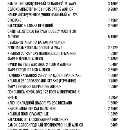
ЗАМОК ПРОТИВОУГОННЫЙ СКЛАДНОЙ. M-WAVE
3 166Р.
ВЕЛОКОМПЬЮТЕР 8-13111045 CAT 5S AUTHOR
3 200Р.
НАБОР ИНСТРУМЕНТОВ УНИВЕРСАЛЬНЫЙ YC-728
BIKEHAND
7 496Р.
БАГАЖНИК 5-440458 ПЕРЕДНИЙ
2 950Р.
СИДЕНЬЕ ДЕТСКОЕ НА РАМУ BUBBLY MAXI FF X8
AUTHOR
5 190Р.
СУМКА-"ШТАНЫ" НА БАГАЖНИК ЧЕРНО-
ЗЕЛЕНАЯAMSTERDAM DOUBLE M-WAVE
2 812Р.
КРЫЛЬЯ 26"-28" SKS HIGHTREK 2.0 (ГЕРМАНИЯ)
1 590Р.
ФАРА И ФОНАРЬ AUTHOR
1 485Р.
РУЧКИ НА РУЛЬ AGR ERGO 2 130ММ AUTHOR
1 040Р.
ФАРА ПЕРЕДНЯЯ USB AUTHOR
2 650Р.
ПОДНОЖКА ЗАДНЯЯ 26-29" НА ОДНО ПЕРО OSTAND
1 600Р.
КРЫЛЬЯ 26" CROSSBOARD-SET SKS (ГЕРМАНИЯ)
1 780Р.
ФАРА ПЕРЕДНЯЯ DOPPIO USB AUTHOR
1 390Р.
ПОКРЫШКА KENDA 26Х2,125 K905 АНТИПРОКОЛ. K-
SHIELD
1 375Р.
КЛЮЧ СКЛАДНОЙ (НАБОР) YC-280 BIKEHAND
1 560Р.
ВЕЛОКОМПЬЮТЕР CAT 8S AUTHOR
2 460Р.
КРЫЛЬЯ ПОЛНОРАЗМЕРНЫЕ
1 839Р.
БАГАЖНИК 00-170336 ЗАДНИЙ H003 HORST
690Р.
ЗАМОК ВЕЛОСИПЕДНЫЙ ПРОТИВОУГОННЫЙ AUTHOR
940Р.