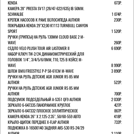
KENDA
673Р.
КАМЕРА 28" PRESTA SV17 (28/47-622/635) IB 50MM.
SCHWALBE
1 074Р.
КРЕПЕЖ НАСОСОВ К РАМЕ ВЕЛОСИПЕДА AUTHOR
230Р.
ПОКРЫШКА KENDA 29"Х2,00 K1113 TURNBULL CANYON
SPORT
1 520Р.
РУЧКИ (ГРИПСЫ) НА РУЛЬ 130ММ CLOUD BASE 2 M-
WAVE
260Р.
СЕДЛО VELO PLUSH TOUR AIR LASTOMER II
6 690Р.
НАБОР КЛЮЧ TW-2/24 ДИНАМОМЕТРИЧЕСКИЙ ДЛЯ
ГОЛОВОК 1/4", 3/4/5/6/8ММ, T10, T25 В КЕЙСЕ M-
WAVE
8 990Р.
ШЛЕМ ВМХ/FREESTYLE Р-Р 58-61СМ M-WAVE
3 890Р.
РУЧКИ НА РУЛЬ ДЕТСКИЕ AGR JUNIOR R5 85 ММ
AUTHOR
522Р.
РУЧКИ НА РУЛЬ ДЕТСКИЕ AGR JUNIOR R5 85 ММ
AUTHOR
700Р.
ПОДСУМОК ПОДСЕДЕЛЬНЫЙ A-S351 QF9 AUTHOR
2 030Р.
ЗЕРКАЛО 6-647335 ПАНОРАМНОЕ КРУГЛОЕ
427Р.
ЗЕРКАЛО 6-647332 ПЛОСКОЕ ЭЛЛИПТИЧЕСКОЕ
867Р.
КАМЕРА KENDA 26" Х 2.125-2.35", 50/60-559 АВТО
418Р.
КРЫЛО-ЩИТОК ПЕРЕДНЕЕ X-FLAP AUTHOR
732Р.
ПОДНОЖКА 8-16500140 ЗАДНЯЯ AKS-530 RS-24/29
AUTHOR
2 110Р.