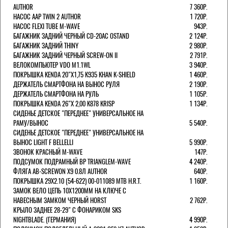
AUTHOR
7 360Р.
НАСОС AAP TWIN 2 AUTHOR
1 720Р.
НАСОС FLEXI TUBE M-WAVE
943Р.
БАГАЖНИК ЗАДНИЙ ЧЕРНЫЙ СD-20AC OSTAND
2 124Р.
БАГАЖНИК ЗАДНИЙ THINY
2 980Р.
БАГАЖНИК ЗАДНИЙ ЧЕРНЫЙ SCREW-ON II
2 791Р.
ВЕЛОКОМПЬЮТЕР VDO M1.1WL
3 940Р.
ПОКРЫШКА KENDA 20"Х1,75 K935 KHAN K-SHIELD
1 460Р.
ДЕРЖАТЕЛЬ СМАРТФОНА НА ВЫНОС РУЛЯ
2 190Р.
ДЕРЖАТЕЛЬ СМАРТФОНА НА РУЛЬ
1 105Р.
ПОКРЫШКА KENDA 26"Х 2,00 K878 KRISP
1 134Р.
СИДЕНЬЕ ДЕТСКОЕ "ПЕРЕДНЕЕ" УНИВЕРСАЛЬНОЕ НА
РАМУ/ВЫНОС
5 540Р.
СИДЕНЬЕ ДЕТСКОЕ "ПЕРЕДНЕЕ" УНИВЕРСАЛЬНОЕ НА
ВЫНОС LIGHT F BELLELLI
5 990Р.
ЗВОНОК КРАСНЫЙ M-WAVE
147Р.
ПОДСУМОК ПОДРАМНЫЙ BP TRIANGLEM-WAVE
4 240Р.
ФЛЯГА AB-SCREWON X9 0.8Л AUTHOR
640Р.
ПОКРЫШКА 29X2.10 (54-622) 00-011089 MTB H.R.T.
1 160Р.
ЗАМОК ВЕЛО ЦЕПЬ 10Х1200ММ НА КЛЮЧЕ С
НАВЕСНЫМ ЗАМКОМ ЧЕРНЫЙ HORST
2 762Р.
КРЫЛО ЗАДНЕЕ 28-29" С ФОНАРИКОМ SKS
NIGHTBLADE. (ГЕРМАНИЯ)
4 990Р.