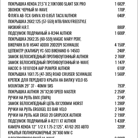
ПОКРЫШКА KENDA 27,5"Х 2,10K1080 SLANT SIX PRO
1 682Р.
ЗВОНОК ЧЕРНЫЙ M-WAVE
170Р.
ФЛЯГА AB-TCX-SHIVA X9 0.85Л TACX/AUTHOR
640Р.
ПОКРЫШКА 26X2.125 (57-559) MTB/BMX/FREESTYLE
НИЗКИЙ H.R.T.
880Р.
ПОДСУМОК ПОДРАМНЫЙ A-R244 AUTHOR
1 600Р.
ПОКРЫШКА 26X2.35 (60-559) MAGIC MARY PERF,
BIKEPARK B/B HS447 ADDIX 20D2EPI SCHWALBE
4 150Р.
ЦЕПЕМЕТР (КАЛИБР) YC-503 BIKEHAND 6-14503
248Р.
ЗАМОК ВЕЛОСИПЕДНЫЙ ПРОТИВОУГОННЫЙ AUTHOR
2 760Р.
ЗАМОК ВЕЛОСИПЕДНЫЙ ПРОТИВОУГОННЫЙ M-WAVE
1 147Р.
НАСОС 8-18101024 AAP PUMPER AUTHOR
610Р.
ПОКРЫШКА 16X1.75 (47-305) ROAD CRUISER SCHWALBE
1 560Р.
КРЕПЕЖ ДЛЯ ПЕРЕДНЕГО КРЫЛА НА ВИЛКУ VELO 65
MOUNTAIN 29" 37 - 40ММ SKS
793Р.
ПОКРЫШКА AUTHOR 26"Х2,00 SPEED MASTER
2 250Р.
РУЧКИ НА РУЛЬ BMX (ПАРА)
214Р.
ЗАМОК ВЕЛОCИПЕДНЫЙ ЦЕПЬ 8Х1200ММ HORST
1 390Р.
РУЧКИ НА РУЛЬ ERGOGEL D3 BAR VELO
2 740Р.
РУЧКИ НА РУЛЬ AGR ERGO 20 GRIPLOCK AUTHOR
2 190Р.
ПОДСУМОК ПОДРАМНЫЙ A-R211 X7 AUTHOR
1 430Р.
КАМЕРА KENDA 12" 1/2 Х 1.75-2.125", 47/62-203 АВТО
320Р.
КРЫЛЬЯ ПОЛНОРАЗМЕРНЫЕ 26"Х60 ММ С