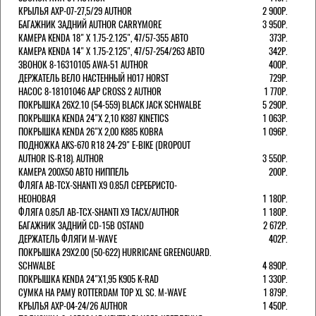
КРЫЛЬЯ AXP-07-27,5/29 AUTHOR
2 900Р.
БАГАЖНИК ЗАДНИЙ AUTHOR CARRYMORE
3 950Р.
КАМЕРА KENDA 18" Х 1.75-2.125", 47/57-355 АВТО
373Р.
КАМЕРА KENDA 14" Х 1.75-2.125", 47/57-254/263 АВТО
342Р.
ЗВОНОК 8-16310105 AWA-51 AUTHOR
400Р.
ДЕРЖАТЕЛЬ ВЕЛО НАСТЕННЫЙ H017 HORST
729Р.
НАСОС 8-18101046 AAP CROSS 2 AUTHOR
1 770Р.
ПОКРЫШКА 26X2.10 (54-559) BLACK JACK SCHWALBE
5 290Р.
ПОКРЫШКА KENDA 24"Х 2,10 K887 KINETICS
1 063Р.
ПОКРЫШКА KENDA 26"Х 2,00 K885 KOBRA
1 096Р.
ПОДНОЖКА AKS-670 R18 24-29" E-BIKE (DROPOUT
AUTHOR IS-R18). AUTHOR
3 550Р.
КАМЕРА 200Х50 АВТО НИППЕЛЬ
200Р.
ФЛЯГА AB-TCX-SHANTI X9 0.85Л СЕРЕБРИСТО-
НЕОНОВАЯ
1 180Р.
ФЛЯГА 0.85Л AB-TCX-SHANTI X9 TACX/AUTHOR
1 180Р.
БАГАЖНИК ЗАДНИЙ CD-15B OSTAND
2 672Р.
ДЕРЖАТЕЛЬ ФЛЯГИ M-WAVE
402Р.
ПОКРЫШКА 29X2.00 (50-622) HURRICANE GREENGUARD.
SCHWALBE
4 890Р.
ПОКРЫШКА KENDA 24"Х1,95 K905 K-RAD
1 330Р.
СУМКА НА РАМУ ROTTERDAM TOP XL SC. M-WAVE
1 879Р.
КРЫЛЬЯ AXP-04-24/26 AUTHOR
1 450Р.