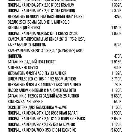
ПОКРЫШКА KENDA 26"Х 2,10 K1052 KRANIUM
1 382Р.
ПОКРЫШКА KENDA 26"Х 2,30 K1016 KINIPTION
2 372Р.
ДЕРЖАТЕЛЬ ВЕЛОСИПЕДА НАСТЕННЫЙ H09A HORST
427Р.
СЕДЛО 270Х158ММ GEL ОЧЕНЬ МЯГКОЕ. С
ВЕНТИЛЯЦИЕЙ HORST
1 610Р.
ПОКРЫШКА KENDA 700Х35С K161 CROSS CYCLO
1 050Р.
КАМЕРА АНТИПРОКОЛЬНАЯ KENDA 26" Х 1.75-2.125",
47/57-559 АВТО НИППЕЛЬ
672Р.
КАМЕРА KENDA 28-29" Х 1,9-2,35" (50/58-622) АВТО
НИППЕЛЬ
475Р.
БАГАЖНИК ЗАДНИЙ H041 HORST
1 916Р.
АПТЕЧКА RED DEVILS
430Р.
ДЕРЖАТЕЛЬ ФЛЯГИ АВС FLY 33 AUTHOR
1 182Р.
ШЛЕМ PULSE LED X8 185 Р-Р 52-58СМ AUTHOR
5 710Р.
ДЕРЖАТЕЛЬ ФЛЯГИ 8-14000221 ABC-16N AUTHOR
780Р.
НАСОС АЛЮМИНИЕВЫЙ С МАНОМЕТРОМ BETO
1 183Р.
БАГАЖНИК 8-15200213 ЗАДНИЙ ACR-25 AUTHOR
5 660Р.
КОЛЕСА БАЛАНСИРНЫЕ
540Р.
ЭКСЦЕНТРИК ДЛЯ БАГАЖНИКА M-WAVE
1 160Р.
ПОКРЫШКА KENDA 26"Х 1,95 K935 KHAN БЕЛАЯ
1 500Р.
ПОКРЫШКА KENDA 26"Х 2,10 K1109 60TPI KICK BACK
2 650Р.
ПОКРЫШКА KENDA 26"Х 2,125 K841A KOMFORT
1 126Р.
ПОКРЫШКА KENDA 700 Х 35С К1014 KLONDIKE
5 690Р.