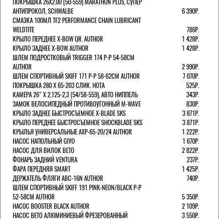
ПОКРЫШКА 26X2.00 (50-559) MARATHON PLUS, СУПЕР
АНТИПРОКОЛ, SCHWALBE
6 390Р.
СМАЗКА 100МЛ TF2 PERFORMANCE CHAIN LUBRICANT
WELDTITE
786Р.
КРЫЛО ПЕРЕДНЕЕ X-BOW QR. AUTHOR
1 428Р.
КРЫЛО ЗАДНЕЕ X-BOW AUTHOR
1 428Р.
ШЛЕМ ПОДРОСТКОВЫЙ TRIGGER 174 Р-Р 54-58СМ
AUTHOR
2 990Р.
ШЛЕМ СПОРТИВНЫЙ SKIFF 171 Р-Р 58-62СМ AUTHOR
7 070Р.
ПОКРЫШКА 280 X 65-203 СЛИК. HOTA
525Р.
КАМЕРА 26" X 2,125-2,3 (54/58-559), АВТО НИППЕЛЬ
343Р.
ЗАМОК ВЕЛОСИПЕДНЫЙ ПРОТИВОУГОННЫЙ M-WAVE
830Р.
КРЫЛО ЗАДНЕЕ БЫСТРОСЪЕМНОЕ X-BLADE SKS
3 871Р.
КРЫЛО ПЕРЕДНЕЕ БЫСТРОСЪЕМНОЕ SHOCKBLADE SKS
3 871Р.
КРЫЛЬЯ УНИВЕРСАЛЬНЫЕ AXP-65-20/24 AUTHOR
1 222Р.
НАСОС НАПОЛЬНЫЙ GIYO
1 670Р.
НАСОС ДЛЯ ВИЛОК ВЕТО
2 822Р.
ФОНАРЬ ЗАДНИЙ VENTURA
237Р.
ФАРА ПЕРЕДНЯЯ SMART
1 425Р.
ДЕРЖАТЕЛЬ ФЛЯГИ ABC-16N AUTHOR
740Р.
ШЛЕМ СПОРТИВНЫЙ SKIFF 191 PINK-NEON/BLACK Р-Р
52-58СМ AUTHOR
5 350Р.
НАСОС BOOSTER BLACK AUTHOR
2 109Р.
НАСОС BETO АЛЮМИНИЕВЫЙ ФРЕЗЕРОВАННЫЙ
3 550Р.