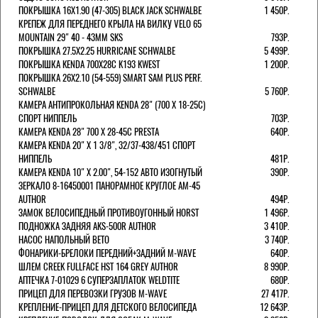
ПОКРЫШКА 16X1.90 (47-305) BLACK JACK SCHWALBE
1 450Р.
КРЕПЕЖ ДЛЯ ПЕРЕДНЕГО КРЫЛА НА ВИЛКУ VELO 65
MOUNTAIN 29" 40 - 43ММ SKS
793Р.
ПОКРЫШКА 27.5X2.25 HURRICANE SCHWALBE
5 499Р.
ПОКРЫШКА KENDA 700Х28С K193 KWEST
1 200Р.
ПОКРЫШКА 26X2.10 (54-559) SMART SAM PLUS PERF.
SCHWALBE
5 760Р.
КАМЕРА АНТИПРОКОЛЬНАЯ KENDA 28" (700 Х 18-25C)
СПОРТ НИППЕЛЬ
703Р.
КАМЕРА KENDA 28" 700 Х 28-45С PRESTA
640Р.
КАМЕРА KENDA 20" Х 1 3/8", 32/37-438/451 СПОРТ
НИППЕЛЬ
481Р.
КАМЕРА KENDA 10" Х 2.00", 54-152 АВТО ИЗОГНУТЫЙ
390Р.
ЗЕРКАЛО 8-16450001 ПАНОРАМНОЕ КРУГЛОЕ AM-45
AUTHOR
494Р.
ЗАМОК ВЕЛОСИПЕДНЫЙ ПРОТИВОУГОННЫЙ HORST
1 496Р.
ПОДНОЖКА ЗАДНЯЯ AKS-500R AUTHOR
3 410Р.
НАСОС НАПОЛЬНЫЙ BETO
3 740Р.
ФОНАРИКИ-БРЕЛОКИ ПЕРЕДНИЙ+ЗАДНИЙ M-WAVE
640Р.
ШЛЕМ CREEK FULLFACE HST 164 GREY AUTHOR
8 990Р.
АПТЕЧКА 7-01029 6 СУПЕРЗАПЛАТОК WELDTITE
680Р.
ПРИЦЕП ДЛЯ ПЕРЕВОЗКИ ГРУЗОВ M-WAVE
27 417Р.
КРЕПЛЕНИЕ-ПРИЦЕП ДЛЯ ДЕТСКОГО ВЕЛОСИПЕДА
12 643Р.