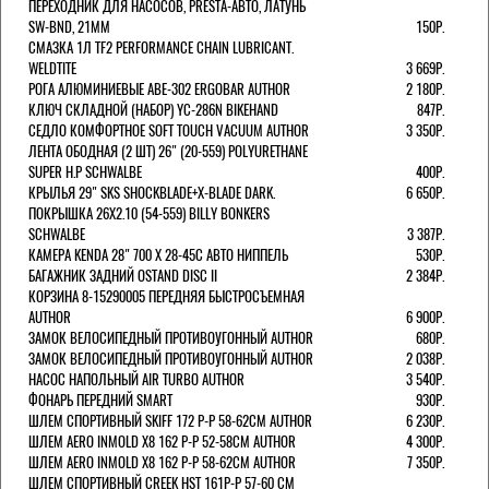
ПЕРЕХОДНИК ДЛЯ НАСОСОВ, PRESTA-АВТО, ЛАТУНЬ
SW-BND, 21ММ
150Р.
СМАЗКА 1Л TF2 PERFORMANCE CHAIN LUBRICANT.
WELDTITE
3 669Р.
РОГА АЛЮМИНИЕВЫЕ ABE-302 ERGOBAR AUTHOR
2 180Р.
КЛЮЧ СКЛАДНОЙ (НАБОР) YC-286N BIKEHAND
847Р.
СЕДЛО КОМФОРТНОЕ SOFT TOUCH VACUUM AUTHOR
3 350Р.
ЛЕНТА ОБОДНАЯ (2 ШТ) 26" (20-559) POLYURETHANE
SUPER H.P SCHWALBE
400Р.
КРЫЛЬЯ 29" SKS SHOCKBLADE+X-BLADE DARK.
6 650Р.
ПОКРЫШКА 26X2.10 (54-559) BILLY BONKERS
SCHWALBE
3 387Р.
КАМЕРА KENDA 28" 700 Х 28-45С АВТО НИППЕЛЬ
530Р.
БАГАЖНИК ЗАДНИЙ OSTAND DISC II
2 384Р.
КОРЗИНА 8-15290005 ПЕРЕДНЯЯ БЫСТРОСЪЕМНАЯ
AUTHOR
6 900Р.
ЗАМОК ВЕЛОСИПЕДНЫЙ ПРОТИВОУГОННЫЙ AUTHOR
680Р.
ЗАМОК ВЕЛОСИПЕДНЫЙ ПРОТИВОУГОННЫЙ AUTHOR
2 038Р.
НАСОС НАПОЛЬНЫЙ AIR TURBO AUTHOR
3 540Р.
ФОНАРЬ ПЕРЕДНИЙ SMART
930Р.
ШЛЕМ СПОРТИВНЫЙ SKIFF 172 Р-Р 58-62СМ AUTHOR
6 230Р.
ШЛЕМ AERO INMOLD X8 162 Р-Р 52-58СМ AUTHOR
4 300Р.
ШЛЕМ AERO INMOLD X8 162 Р-Р 58-62СМ AUTHOR
7 350Р.
ШЛЕМ СПОРТИВНЫЙ CREEK HST 161Р-Р 57-60 СМ