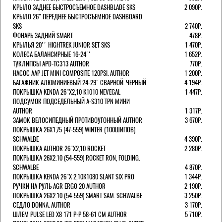
КРЫЛО ЗАДНЕЕ БЫСТРОСЪЕМНОЕ DASHBLADE SKS
2 090Р.
КРЫЛО 26" ПЕРЕДНЕЕ БЫСТРОСЪЕМНОЕ DASHBOARD
SKS
2 740Р.
ФОНАРЬ ЗАДНИЙ SMART
478Р.
КРЫЛЬЯ 20'' HIGHTREK JUNIOR SET SKS
1 470Р.
КОЛЕСА БАЛАНСИРНЫЕ 16-24''
1 652Р.
ТУКЛИПСЫ APD-TC313 AUTHOR
770Р.
НАСОС AAP JET MINI COMPOSITE 120PSI. AUTHOR
1 200Р.
БАГАЖНИК АЛЮМИНИЕВЫЙ 24-29" СВАРНОЙ. ЧЕРНЫЙ
4 194Р.
ПОКРЫШКА KENDA 26"Х2,10 K1010 NEVEGAL
1 447Р.
ПОДСУМОК ПОДСЕДЕЛЬНЫЙ A-S310 TPN МИНИ
AUTHOR
1 317Р.
ЗАМОК ВЕЛОСИПЕДНЫЙ ПРОТИВОУГОННЫЙ AUTHOR
3 670Р.
ПОКРЫШКА 26X1,75 (47-559) WINTER (100ШИПОВ).
SCHWALBE
4 390Р.
ПОКРЫШКА AUTHOR 26"Х2,10 ROCKET
2 280Р.
ПОКРЫШКА 26X2.10 (54-559) ROCKET RON, FOLDING.
SCHWALBE
4 870Р.
ПОКРЫШКА KENDA 26"Х 2,10K1080 SLANT SIX PRO
1 344Р.
РУЧКИ НА РУЛЬ AGR ERGO 20 AUTHOR
2 190Р.
ПОКРЫШКА 26X2.10 (54-559) SMART SAM. SCHWALBE
3 250Р.
СЕДЛО DONNA. AUTHOR
3 170Р.
ШЛЕМ PULSE LED X8 171 Р-Р 58-61 СМ AUTHOR
5 710Р.