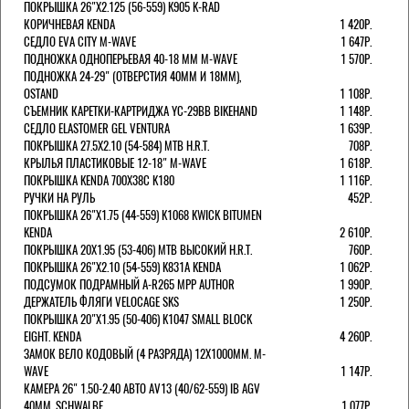
ПОКРЫШКА 26"Х2.125 (56-559) K905 K-RAD
КОРИЧНЕВАЯ KENDA
1 420Р.
СЕДЛО EVA CITY M-WAVE
1 647Р.
ПОДНОЖКА ОДНОПЕРЬЕВАЯ 40-18 ММ M-WAVE
1 570Р.
ПОДНОЖКА 24-29" (ОТВЕРСТИЯ 40ММ И 18ММ),
OSTAND
1 108Р.
СЪЕМНИК КАРЕТКИ-КАРТРИДЖА YC-29BB BIKEHAND
1 148Р.
СЕДЛО ELASTOMER GEL VENTURA
1 639Р.
ПОКРЫШКА 27.5X2.10 (54-584) MTB H.R.T.
708Р.
КРЫЛЬЯ ПЛАСТИКОВЫЕ 12-18" M-WAVE
1 618Р.
ПОКРЫШКА KENDA 700Х38С K180
1 116Р.
РУЧКИ НА РУЛЬ
452Р.
ПОКРЫШКА 26"Х1.75 (44-559) K1068 KWICK BITUMEN
KENDA
2 610Р.
ПОКРЫШКА 20X1.95 (53-406) MTB ВЫСОКИЙ H.R.T.
760Р.
ПОКРЫШКА 26"Х2.10 (54-559) K831A KENDA
1 062Р.
ПОДСУМОК ПОДРАМНЫЙ A-R265 MPP AUTHOR
1 990Р.
ДЕРЖАТЕЛЬ ФЛЯГИ VELOCAGE SKS
1 250Р.
ПОКРЫШКА 20"Х1.95 (50-406) K1047 SMALL BLOCK
EIGHT. KENDA
4 260Р.
ЗАМОК ВЕЛО КОДОВЫЙ (4 РАЗРЯДА) 12Х1000ММ. M-
WAVE
1 147Р.
КАМЕРА 26" 1.50-2.40 АВТО AV13 (40/62-559) IB AGV
40MM. SCHWALBE
1 077Р.