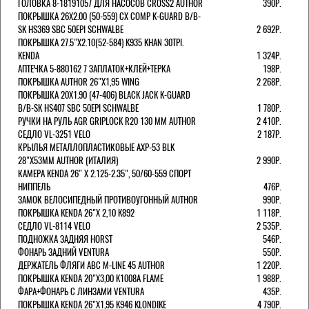
ГОЛОВКА 8-18191057 ДЛЯ НАСОСОВ CROSS2 AUTHOR
390Р.
ПОКРЫШКА 26X2.00 (50-559) CX COMP K-GUARD B/B-
SK HS369 SBC 50EPI SCHWALBE
2 692Р.
ПОКРЫШКА 27.5"Х2.10(52-584) K935 KHAN 30TPI.
KENDA
1 324Р.
АПТЕЧКА 5-880162 7 ЗАПЛАТОК+КЛЕЙ+ТЕРКА
198Р.
ПОКРЫШКА AUTHOR 26"Х1,95 WING
2 268Р.
ПОКРЫШКА 20X1.90 (47-406) BLACK JACK K-GUARD
B/B-SK HS407 SBC 50EPI SCHWALBE
1 780Р.
РУЧКИ НА РУЛЬ AGR GRIPLOCK R20 130 ММ AUTHOR
2 410Р.
СЕДЛО VL-3251 VELO
2 187Р.
КРЫЛЬЯ МЕТАЛЛОПЛАСТИКОВЫЕ AXP-53 BLK
28"Х53ММ AUTHOR (ИТАЛИЯ)
2 990Р.
КАМЕРА KENDA 26" Х 2.125-2.35", 50/60-559 СПОРТ
НИППЕЛЬ
476Р.
ЗАМОК ВЕЛОСИПЕДНЫЙ ПРОТИВОУГОННЫЙ AUTHOR
990Р.
ПОКРЫШКА KENDA 26"Х 2,10 K892
1 118Р.
СЕДЛО VL-8114 VELO
2 535Р.
ПОДНОЖКА ЗАДНЯЯ HORST
546Р.
ФОНАРЬ ЗАДНИЙ VENTURA
550Р.
ДЕРЖАТЕЛЬ ФЛЯГИ АВС M-LINE 45 AUTHOR
1 220Р.
ПОКРЫШКА KENDA 20"Х3,00 K1008A FLAME
1 988Р.
ФАРА+ФОНАРЬ С ЛИНЗАМИ VENTURA
435Р.
ПОКРЫШКА KENDA 26"Х1,95 K946 KLONDIKE
4 790Р.