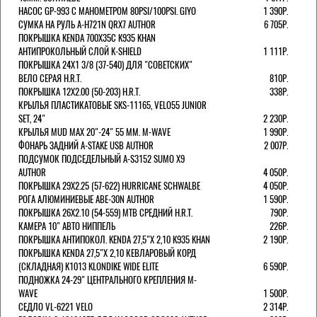
НАСОС GP-993 С МАНОМЕТРОМ 80PSI/100PSI. GIYO
1 390Р.
СУМКА НА РУЛЬ A-H721N QRX7 AUTHOR
6 705Р.
ПОКРЫШКА KENDA 700Х35С K935 KHAN
АНТИПРОКОЛЬНЫЙ СЛОЙ K-SHIELD
1 111Р.
ПОКРЫШКА 24X1 3/8 (37-540) ДЛЯ "СОВЕТСКИХ"
ВЕЛО СЕРАЯ H.R.T.
810Р.
ПОКРЫШКА 12X2.00 (50-203) H.R.T.
338Р.
КРЫЛЬЯ ПЛАСТИКАТОВЫЕ SKS-11165, VELO55 JUNIOR
SET, 24"
2 230Р.
КРЫЛЬЯ MUD MAX 20"-24" 55 ММ. M-WAVE
1 990Р.
ФОНАРЬ ЗАДНИЙ A-STAKE USB AUTHOR
2 007Р.
ПОДСУМОК ПОДСЕДЕЛЬНЫЙ A-S3152 SUMO X9
AUTHOR
4 050Р.
ПОКРЫШКА 29X2.25 (57-622) HURRICANE SCHWALBE
4 050Р.
РОГА АЛЮМИНИЕВЫЕ ABE-30N AUTHOR
1 590Р.
ПОКРЫШКА 26X2.10 (54-559) MTB СРЕДНИЙ H.R.T.
790Р.
КАМЕРА 10" АВТО НИППЕЛЬ
226Р.
ПОКРЫШКА АНТИПОКОЛ. KENDA 27,5"Х 2,10 K935 KHAN
2 190Р.
ПОКРЫШКА KENDA 27,5"Х 2,10 КЕВЛАРОВЫЙ КОРД
(СКЛАДНАЯ) K1013 KLONDIKE WIDE ELITE
6 590Р.
ПОДНОЖКА 24-29" ЦЕНТРАЛЬНОГО КРЕПЛЕНИЯ M-
WAVE
1 500Р.
СЕДЛО VL-6221 VELO
2 314Р.