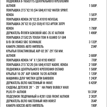
ПОДНОЖКА 8-16503115 ЦЕНТРАЛЬНОГО КРЕПЛЕНИЯ
AUTHOR
1 500Р.
ПОКРЫШКА 27.5"Х2.10 (54-584) K1162 WATER SPIRIT.
KENDA
1 587Р.
ПОКРЫШКА KENDA 26"Х2,35 K1010 NEVEGAL
2 002Р.
ПОКРЫШКА 26"Х2.10 (52-559) K1153 APTOR 30TPI
KENDA
1 790Р.
ДЕРЖАТЕЛЬ ФЛЯГИ БОКОВОЙ ABC-35 X7 AUTHOR
1 490Р.
ПОКРЫШКА 27.5X2.25 TOUGH TOM K-GUARD 57-584
B/B-SK HS463 SBC SCHWALBE
3 132Р.
КАМЕРА 280Х65 АВТО НИППЕЛЬ
234Р.
КРЫЛЬЯ ПЛАСТИКОВЫЕ AXP-02 26"-29"/58 ММ.
AUTHOR
3 600Р.
ПОКРЫШКА KENDA 14" Х 1,50 K193 KWEST
770Р.
ПОКРЫШКА 27.5"Х2.20 (56-584) K1027 KADRE. KENDA
2 100Р.
ПОДНОЖКА ЦЕНТРАЛЬНОГО КРЕПЛЕНИЯ OSTAND
1 500Р.
КРЫЛЬЯ 16-20" AXP JUNIOR 16/20 AUTHOR
1 120Р.
МАШИНКА ДЛЯ ЧИСТКИ ЦЕПИ BARBIERI
1 243Р.
ДЕРЖАТЕЛЬ ВЕЛО НАСТЕННЫЙ M-WAVE
6 420Р.
СИДЕНЬЕ ДЕТСКОЕ 28''- 29'' НА РАМУ BUBBLY MAXI
PLUS FF+ AUTHOR
10 370Р.
ПОДСУМОК ПОДРАМНЫЙ A-R281 GSB FRONT AUTHOR
2 302Р.
ДЕРЖАТЕЛЬ ВЕЛО НАСТЕННЫЙ H09 HORST
354Р.
КАМЕРА 60X230 АВТО НИППЕЛЬ
190Р.