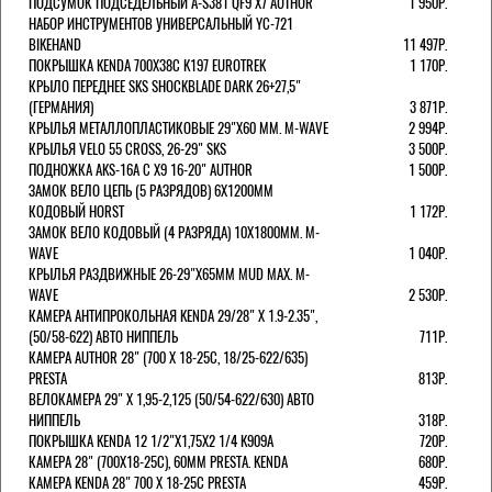
ПОДСУМОК ПОДСЕДЕЛЬНЫЙ A-S381 QF9 X7 AUTHOR
1 950Р.
НАБОР ИНСТРУМЕНТОВ УНИВЕРСАЛЬНЫЙ YC-721
BIKEHAND
11 497Р.
ПОКРЫШКА KENDA 700Х38С K197 EUROTREK
1 170Р.
КРЫЛО ПЕРЕДНЕЕ SKS SHOCKBLADE DARK 26+27,5"
(ГЕРМАНИЯ)
3 871Р.
КРЫЛЬЯ МЕТАЛЛОПЛАСТИКОВЫЕ 29"Х60 ММ. M-WAVE
2 994Р.
КРЫЛЬЯ VELO 55 CROSS, 26-29" SKS
3 500Р.
ПОДНОЖКА AKS-16A C X9 16-20" AUTHOR
1 500Р.
ЗАМОК ВЕЛО ЦЕПЬ (5 РАЗРЯДОВ) 6Х1200ММ
КОДОВЫЙ HORST
1 172Р.
ЗАМОК ВЕЛО КОДОВЫЙ (4 РАЗРЯДА) 10Х1800ММ. M-
WAVE
1 040Р.
КРЫЛЬЯ РАЗДВИЖНЫЕ 26-29"Х65ММ MUD MAX. M-
WAVE
2 530Р.
КАМЕРА АНТИПРОКОЛЬНАЯ KENDA 29/28" Х 1.9-2.35",
(50/58-622) АВТО НИППЕЛЬ
711Р.
КАМЕРА AUTHOR 28" (700 Х 18-25С, 18/25-622/635)
PRESTA
813Р.
ВЕЛОКАМЕРА 29" X 1,95-2,125 (50/54-622/630) АВТО
НИППЕЛЬ
318Р.
ПОКРЫШКА KENDA 12 1/2"Х1,75X2 1/4 K909A
720Р.
КАМЕРА 28" (700Х18-25С), 60ММ PRESTA. KENDA
680Р.
КАМЕРА KENDA 28" 700 Х 18-25С PRESTA
459Р.