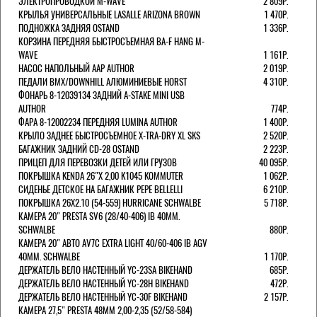
ЭЛЕКТРОПРОВОДКОЙ M-WAVE
2 809Р.
КРЫЛЬЯ УНИВЕРСАЛЬНЫЕ LASALLE ARIZONA BROWN
1 470Р.
ПОДНОЖКА ЗАДНЯЯ OSTAND
1 336Р.
КОРЗИНА ПЕРЕДНЯЯ БЫСТРОСЪЕМНАЯ BA-F HANG M-
WAVE
1 161Р.
НАСОС НАПОЛЬНЫЙ AAP AUTHOR
2 019Р.
ПЕДАЛИ BMX/DOWNHILL АЛЮМИНИЕВЫЕ HORST
4 310Р.
ФОНАРЬ 8-12039134 ЗАДНИЙ A-STAKE MINI USB
AUTHOR
774Р.
ФАРА 8-12002234 ПЕРЕДНЯЯ LUMINA AUTHOR
1 400Р.
КРЫЛО ЗАДНЕЕ БЫСТРОСЪЕМНОЕ X-TRA-DRY XL SKS
2 520Р.
БАГАЖНИК ЗАДНИЙ CD-28 OSTAND
2 223Р.
ПРИЦЕП ДЛЯ ПЕРЕВОЗКИ ДЕТЕЙ ИЛИ ГРУЗОВ
40 095Р.
ПОКРЫШКА KENDA 26"Х 2,00 K1045 KOMMUTER
1 062Р.
СИДЕНЬЕ ДЕТСКОЕ НА БАГАЖНИК PEPE BELLELLI
6 210Р.
ПОКРЫШКА 26X2.10 (54-559) HURRICANE SCHWALBE
5 718Р.
КАМЕРА 20" PRESTA SV6 (28/40-406) IB 40MM.
SCHWALBE
880Р.
КАМЕРА 20" АВТО AV7C EXTRA LIGHT 40/60-406 IB AGV
40MM. SCHWALBE
1 170Р.
ДЕРЖАТЕЛЬ ВЕЛО НАСТЕННЫЙ YC-23SA BIKEHAND
685Р.
ДЕРЖАТЕЛЬ ВЕЛО НАСТЕННЫЙ YC-28H BIKEHAND
472Р.
ДЕРЖАТЕЛЬ ВЕЛО НАСТЕННЫЙ YC-30F BIKEHAND
2 157Р.
КАМЕРА 27,5" PRESTA 48ММ 2,00-2,35 (52/58-584)