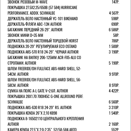
ЗВОНОК РОЗОВЫЙ M-WAVE
147Р.
ПОКРЫШКА 27.5X2.25/650B (57 584) HURRICANE
PERFORMANCE. ADDIX. SCHWALBE
4 567Р.
ДЕРЖАТЕЛЬ ВЕЛО НАСТЕННЫЙ YC-101 BIKEHAND
598Р.
ДЕРЖАТЕЛЬ ФЛЯГИ ABC-13N AUTHOR
690Р.
БАГАЖНИК ПЕРЕДНИЙ 26-29". AUTHOR
6 586Р.
ЗВОНОК МИНИ D=35 ММ
58Р.
ДЕРЖАТЕЛЬ ВЕЛО НАСТЕННЫЙ ТОРЦЕВОЙ HORST
786Р.
ПОДНОЖКА 20-29" РЕГУЛИРУЕМАЯ ECO OSTAND
1 500Р.
ПОДНОЖКА AKS-570 R18 24-29". ЧЕРНАЯ AUTHOR
3 190Р.
БАГАЖНИК НА ВИЛКУ 206-125ММ ACR-F05-ALU СО
СТРОПАМИ. AUTHOR
5 190Р.
ШЛЕМ FREERIDE/DH FULLFACE ABS-HARD SHELL, 52-
54СМ. AUTHOR
9 970Р.
ШЛЕМ FREERIDE/DH FULLFACE ABS-HARD SHELL, 56-
58СМ. AUTHOR
8 970Р.
СУМКА НА ПОЯС A-L GATE V=2.6Л. AUTHOR
4 422Р.
ПОКРЫШКА 28X1.70 700X45C G-ONE ALLROUND PERF.
SCHWALBE
6 560Р.
ПОДНОЖКА AKS-630 R18 24-29" RS. AUTHOR
3 310Р.
ПОКРЫШКА KENDA 26"Х 2,10 K898
1 540Р.
ПОДНОЖКА 8-16502110 ЦЕНТРАЛЬНОГО КРЕПЛЕНИЯ
AUTHOR
2 160Р.
КАМЕРА KENDA 27,5"Х 2.0-2.35", 52/58-584 АВТО
552Р.