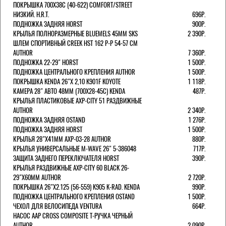
ПОКРЫШКА 700X38С (40-622) COMFORT/STREET
НИЗКИЙ. H.R.T.
696Р.
ПОДНОЖКА ЗАДНЯЯ HORST
900Р.
КРЫЛЬЯ ПОЛНОРАЗМЕРНЫЕ BLUEMELS 45MM SKS
2 390Р.
ШЛЕМ СПОРТИВНЫЙ CREEK HST 162 Р-Р 54-57 СМ
AUTHOR
7 360Р.
ПОДНОЖКА 22-29" HORST
1 500Р.
ПОДНОЖКА ЦЕНТРАЛЬНОГО КРЕПЛЕНИЯ AUTHOR
1 500Р.
ПОКРЫШКА KENDA 26"Х 2,10 K901F KOYOTE
1 118Р.
КАМЕРА 28" АВТО 48ММ (700Х28-45С) KENDA
487Р.
КРЫЛЬЯ ПЛАСТИКОВЫЕ AXP-CITY 51 РАЗДВИЖНЫЕ
AUTHOR
2 340Р.
ПОДНОЖКА ЗАДНЯЯ OSTAND
1 276Р.
ПОДНОЖКА ЗАДНЯЯ HORST
1 500Р.
КРЫЛЬЯ 28"Х41ММ AXP-03-28 AUTHOR
880Р.
КРЫЛЬЯ УНИВЕРСАЛЬНЫЕ M-WAVE 26" 5-386048
717Р.
ЗАЩИТА ЗАДНЕГО ПЕРЕКЛЮЧАТЕЛЯ HORST
390Р.
КРЫЛЬЯ РАЗДВИЖНЫЕ AXP-CITY 60 BLACK 26-
29"Х60ММ AUTHOR
2 720Р.
ПОКРЫШКА 26"Х2.125 (56-559) K905 K-RAD. KENDA
990Р.
ПОДНОЖКА ЦЕНТРАЛЬНОГО КРЕПЛЕНИЯ OSTAND
1 500Р.
ЧЕХОЛ ДЛЯ ВЕЛОСИПЕДА VENTURA
664Р.
НАСОС AAP CROSS COMPOSITE Т-РУЧКА ЧЕРНЫЙ
AUTHOR
2 090Р.