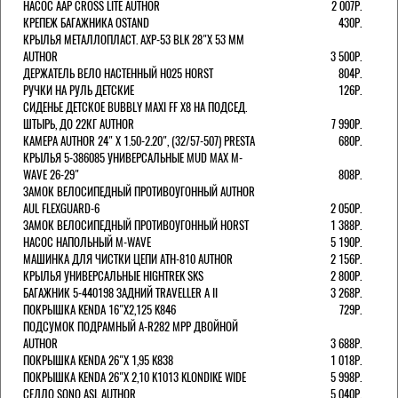
НАСОС AAP CROSS LITE AUTHOR
2 007Р.
КРЕПЕЖ БАГАЖНИКА OSTAND
430Р.
КРЫЛЬЯ МЕТАЛЛОПЛАСТ. AXP-53 BLK 28"Х 53 ММ
AUTHOR
3 500Р.
ДЕРЖАТЕЛЬ ВЕЛО НАСТЕННЫЙ H025 HORST
804Р.
РУЧКИ НА РУЛЬ ДЕТСКИЕ
126Р.
СИДЕНЬЕ ДЕТСКОЕ BUBBLY MAXI FF X8 НА ПОДСЕД.
ШТЫРЬ, ДО 22КГ AUTHOR
7 990Р.
КАМЕРА AUTHOR 24" Х 1.50-2.20", (32/57-507) PRESTA
680Р.
КРЫЛЬЯ 5-386085 УНИВЕРСАЛЬНЫЕ MUD MAX M-
WAVE 26-29"
808Р.
ЗАМОК ВЕЛОСИПЕДНЫЙ ПРОТИВОУГОННЫЙ AUTHOR
AUL FLEXGUARD-6
2 050Р.
ЗАМОК ВЕЛОСИПЕДНЫЙ ПРОТИВОУГОННЫЙ HORST
1 388Р.
НАСОС НАПОЛЬНЫЙ M-WAVE
5 190Р.
МАШИНКА ДЛЯ ЧИСТКИ ЦЕПИ ATH-810 AUTHOR
2 156Р.
КРЫЛЬЯ УНИВЕРСАЛЬНЫЕ HIGHTREK SKS
2 800Р.
БАГАЖНИК 5-440198 ЗАДНИЙ TRAVELLER A II
3 268Р.
ПОКРЫШКА KENDA 16"Х2,125 K846
729Р.
ПОДСУМОК ПОДРАМНЫЙ A-R282 MPP ДВОЙНОЙ
AUTHOR
3 688Р.
ПОКРЫШКА KENDA 26"Х 1,95 K838
1 018Р.
ПОКРЫШКА KENDA 26"Х 2,10 K1013 KLONDIKE WIDE
5 998Р.
СЕДЛО SONO ASL AUTHOR
5 040Р.