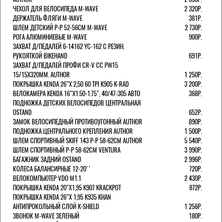
ЧЕХОЛ ДЛЯ ВЕЛОСИПЕДА M-WAVE
2 320Р.
ДЕРЖАТЕЛЬ ФЛЯГИ M-WAVE
381Р.
ШЛЕМ ДЕТСКИЙ Р-Р 52-56СМ M-WAVE
2 730Р.
РОГА АЛЮМИНИЕВЫЕ M-WAVE
900Р.
ЗАХВАТ Д/ПЕДАЛЕЙ 6-14162 YC-162 С РЕЗИН.
РУКОЯТКОЙ BIKEHAND
691Р.
ЗАХВАТ Д/ПЕДАЛЕЙ ПРОФИ CR-V CC PW15
15/15X320ММ. AUTHOR
1 250Р.
ПОКРЫШКА KENDA 26"Х 2,50 60 TPI K905 K-RAD
3 200Р.
ВЕЛОКАМЕРА KENDA 16"Х1.50-1.75", 40/47-305 АВТО
368Р.
ПОДНОЖКА ДЕТСКИХ ВЕЛОСИПЕДОВ ЦЕНТРАЛЬНАЯ
OSTAND
652Р.
ЗАМОК ВЕЛОСИПЕДНЫЙ ПРОТИВОУГОННЫЙ AUTHOR
890Р.
ПОДНОЖКА ЦЕНТРАЛЬНОГО КРЕПЛЕНИЯ AUTHOR
1 500Р.
ШЛЕМ СПОРТИВНЫЙ SKIFF 143 Р-Р 58-62СМ AUTHOR
5 540Р.
ШЛЕМ СПОРТИВНЫЙ Р-Р 58-62СМ VENTURA
3 990Р.
БАГАЖНИК ЗАДНИЙ OSTAND
2 996Р.
КОЛЕСА БАЛАНСИРНЫЕ 12-20''
720Р.
ВЕЛОКОМПЬЮТЕР VDO M1.1
2 430Р.
ПОКРЫШКА KENDA 20"Х1,95 K907 KRACKPOT
872Р.
ПОКРЫШКА KENDA 26"Х 1,95 K935 KHAN
АНТИПРОКОЛЬНЫЙ СЛОЙ K-SHIELD
1 256Р.
ЗВОНОК M-WAVE ЗЕЛЕНЫЙ
180Р.