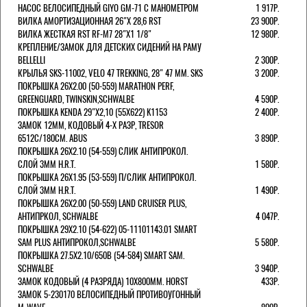
НАСОС ВЕЛОСИПЕДНЫЙ GIYO GM-71 С МАНОМЕТРОМ
1 917Р.
ВИЛКА АМОРТИЗАЦИОННАЯ 26"Х 28,6 RST
23 900Р.
ВИЛКА ЖЕСТКАЯ RST RF-M7 28"Х1 1/8"
12 980Р.
КРЕПЛЕНИЕ/ЗАМОК ДЛЯ ДЕТСКИХ СИДЕНИЙ НА РАМУ
BELLELLI
2 300Р.
КРЫЛЬЯ SKS-11002, VELO 47 TREKKING, 28" 47 ММ. SKS
3 200Р.
ПОКРЫШКА 26X2.00 (50-559) MARATHON PERF,
GREENGUARD, TWINSKIN,SCHWALBE
4 590Р.
ПОКРЫШКА KENDA 29"Х2,10 (55X622) K1153
2 400Р.
ЗАМОК 12ММ, КОДОВЫЙ 4-Х РАЗР, TRESOR
6512C/180СМ. ABUS
3 890Р.
ПОКРЫШКА 26X2.10 (54-559) СЛИК АНТИПРОКОЛ.
СЛОЙ 3ММ H.R.T.
1 580Р.
ПОКРЫШКА 26X1.95 (53-559) П/СЛИК АНТИПРОКОЛ.
СЛОЙ 3ММ H.R.T.
1 490Р.
ПОКРЫШКА 26X2.00 (50-559) LAND CRUISER PLUS,
АНТИПРКОЛ, SCHWALBE
4 047Р.
ПОКРЫШКА 29X2.10 (54-622) 05-11101143.01 SMART
SAM PLUS АНТИПРОКОЛ,SCHWALBE
5 580Р.
ПОКРЫШКА 27.5X2.10/650B (54-584) SMART SAM.
SCHWALBE
3 940Р.
ЗАМОК КОДОВЫЙ (4 РАЗРЯДА) 10Х800ММ. HORST
433Р.
ЗАМОК 5-230170 ВЕЛОСИПЕДНЫЙ ПРОТИВОУГОННЫЙ