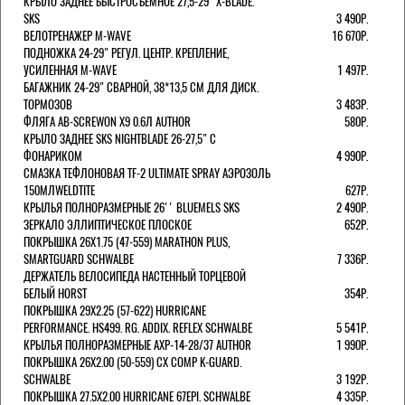
КРЫЛО ЗАДНЕЕ БЫСТРОСЪЕМНОЕ 27,5-29" X-BLADE.
SKS
3 490Р.
ВЕЛОТРЕНАЖЕР M-WAVE
16 670Р.
ПОДНОЖКА 24-29" РЕГУЛ. ЦЕНТР. КРЕПЛЕНИЕ,
УСИЛЕННАЯ M-WAVE
1 497Р.
БАГАЖНИК 24-29" СВАРНОЙ, 38*13,5 СМ ДЛЯ ДИСК.
ТОРМОЗОВ
3 483Р.
ФЛЯГА AB-SCREWON X9 0.6Л AUTHOR
580Р.
КРЫЛО ЗАДНЕЕ SKS NIGHTBLADE 26-27,5" С
ФОНАРИКОМ
4 990Р.
СМАЗКА ТЕФЛОНОВАЯ TF-2 ULTIMATE SPRAY АЭРОЗОЛЬ
150МЛWELDTITE
627Р.
КРЫЛЬЯ ПОЛНОРАЗМЕРНЫЕ 26'' BLUEMELS SKS
2 490Р.
ЗЕРКАЛО ЭЛЛИПТИЧЕСКОЕ ПЛОСКОЕ
652Р.
ПОКРЫШКА 26X1.75 (47-559) MARATHON PLUS,
SMARTGUARD SCHWALBE
7 336Р.
ДЕРЖАТЕЛЬ ВЕЛОCИПЕДА НАСТЕННЫЙ ТОРЦЕВОЙ
БЕЛЫЙ HORST
354Р.
ПОКРЫШКА 29X2.25 (57-622) HURRICANE
PERFORMANCE. HS499. RG. ADDIX. REFLEX SCHWALBE
5 541Р.
КРЫЛЬЯ ПОЛНОРАЗМЕРНЫЕ AXP-14-28/37 AUTHOR
1 990Р.
ПОКРЫШКА 26X2.00 (50-559) CX COMP K-GUARD.
SCHWALBE
3 192Р.
ПОКРЫШКА 27.5X2.00 HURRICANE 67EPI. SCHWALBE
4 335Р.