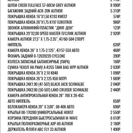
ШЛЕМ CREEK FULLFACE 57-60СМ GREY AUTHOR
8 990Р.
БАГАЖНИК ЗАДНИЙ ACR-20N AUTHOR
5 310Р.
ПОКРЫШКА KENDA 16"Х1,50 K193 KWEST
574Р.
ПОКРЫШКА KENDA 26"Х1,75 K197 EUROTREK
986Р.
ЗВОНОК АЛЮМИНИЙ/ПЛАСТИК "ДИНГ-ДОН"
123Р.
ПОКРЫШКА 29"Х2,00 SPEED MASTER П/СЛИК AUTHOR
2 920Р.
КАМЕРА AUTHOR 27,5" Х 1.75-2.35", 47/60-584 СПОРТ
НИППЕЛЬ
626Р.
КАМЕРА KENDA 26" Х 1.75-2.125", 47/57-559 АВТО
468Р.
ФОНАРЬ ЗАДНИЙ 8-12039220 CYCLONE
390Р.
КОЛЕСА ЗАПАСНЫЕ БАЛАНСИРНЫЕ (ПАРА)
166Р.
CУМКА-ЧЕХОЛ НА РАМУ A-R255 TANK BAG MPP AUTHOR
2 630Р.
ПОКРЫШКА KENDA 26"Х 2,10 K848
1 098Р.
ПОКРЫШКА KENDA 26"Х 2,125 K50 60TPI
1 689Р.
ПОКРЫШКА 24X1.90 (47-507) BLACK JACK SCHWALBE
2 040Р.
ПОКРЫШКА 24X2.00 (50-507) LAND CRUISER SCHWALBE
2 440Р.
КАМЕРА АНТИПРОКОЛЬНАЯ KENDA 28" 700 Х 28-45C
АВТО НИППЕЛЬ
658Р.
ВЕЛОКАМЕРА KENDA 20" Х 3,00", 68-406 АВТО
696Р.
КРЫЛЬЯ 00-170280 УНИВЕРСАЛЬНЫЕ HORST
2 550Р.
КОРЗИНА ПЕРЕДНЯЯ БЫСТРОСЪЕМНАЯ M-WAVE
6 610Р.
КРЫЛЬЯ ПОЛНОРАЗМЕРНЫЕ AXP-60 AUTHOR
2 180Р.
ДЕРЖАТЕЛЬ ФЛЯГИ АВС FLY 33 AUTHOR
1 490Р.