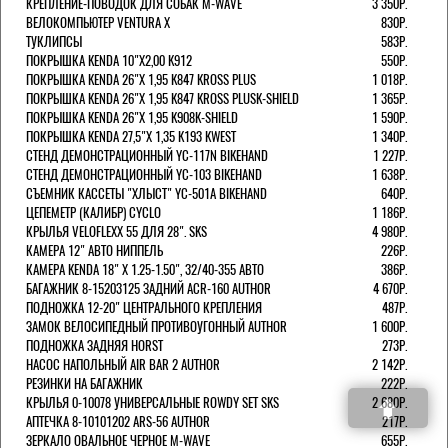
КРЕПЛЕНИЕ-ПОВОДОК ДЛЯ СОБАК M-WAVE
3 350Р.
ВЕЛОКОМПЬЮТЕР VENTURA Х
830Р.
ТУКЛИПСЫ
583Р.
ПОКРЫШКА KENDA 10"Х2,00 K912
550Р.
ПОКРЫШКА KENDA 26"Х 1,95 K847 KROSS PLUS
1 018Р.
ПОКРЫШКА KENDA 26"Х 1,95 K847 KROSS PLUSK-SHIELD
1 365Р.
ПОКРЫШКА KENDA 26"Х 1,95 K908K-SHIELD
1 590Р.
ПОКРЫШКА KENDA 27,5"Х 1,35 K193 KWEST
1 340Р.
СТЕНД ДЕМОНСТРАЦИОННЫЙ YC-117N BIKEHAND
1 227Р.
СТЕНД ДЕМОНСТРАЦИОННЫЙ YC-103 BIKEHAND
1 638Р.
СЪЕМНИК КАССЕТЫ "ХЛЫСТ" YC-501A BIKEHAND
640Р.
ЦЕПЕМЕТР (КАЛИБР) CYCLO
1 186Р.
КРЫЛЬЯ VELOFLEXX 55 ДЛЯ 28". SKS
4 980Р.
КАМЕРА 12" АВТО НИППЕЛЬ
226Р.
КАМЕРА KENDA 18" Х 1.25-1.50", 32/40-355 АВТО
386Р.
БАГАЖНИК 8-15203125 ЗАДНИЙ ACR-160 AUTHOR
4 670Р.
ПОДНОЖКА 12-20" ЦЕНТРАЛЬНОГО КРЕПЛЕНИЯ
487Р.
ЗАМОК ВЕЛОСИПЕДНЫЙ ПРОТИВОУГОННЫЙ AUTHOR
1 600Р.
ПОДНОЖКА ЗАДНЯЯ HORST
273Р.
НАСОС НАПОЛЬНЫЙ AIR BAR 2 AUTHOR
2 142Р.
РЕЗИНКИ НА БАГАЖНИК
222Р.
КРЫЛЬЯ 0-10078 УНИВЕРСАЛЬНЫЕ ROWDY SET SKS
2 680Р.
АПТЕЧКА 8-10101202 ARS-56 AUTHOR
217Р.
ЗЕРКАЛО ОВАЛЬНОЕ ЧЕРНОЕ M-WAVE
655Р.