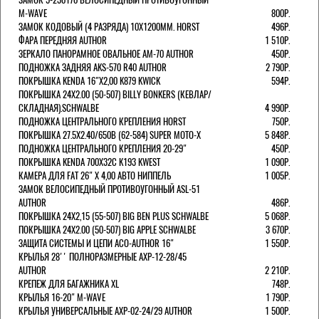
M-WAVE
800Р.
ЗАМОК КОДОВЫЙ (4 РАЗРЯДА) 10Х1200ММ. HORST
496Р.
ФАРА ПЕРЕДНЯЯ AUTHOR
1 510Р.
ЗЕРКАЛО ПАНОРАМНОЕ ОВАЛЬНОЕ AM-70 AUTHOR
450Р.
ПОДНОЖКА ЗАДНЯЯ AKS-570 R40 AUTHOR
2 790Р.
ПОКРЫШКА KENDA 16"Х2,00 K879 KWICK
594Р.
ПОКРЫШКА 24X2.00 (50-507) BILLY BONKERS (КЕВЛАР/
СКЛАДНАЯ).SCHWALBE
4 990Р.
ПОДНОЖКА ЦЕНТРАЛЬНОГО КРЕПЛЕНИЯ HORST
750Р.
ПОКРЫШКА 27.5X2.40/650B (62-584) SUPER MOTO-X
5 848Р.
ПОДНОЖКА ЦЕНТРАЛЬНОГО КРЕПЛЕНИЯ 20-29"
450Р.
ПОКРЫШКА KENDA 700Х32С K193 KWEST
1 090Р.
КАМЕРА ДЛЯ FAT 26" X 4,00 АВТО НИППЕЛЬ
1 005Р.
ЗАМОК ВЕЛОСИПЕДНЫЙ ПРОТИВОУГОННЫЙ ASL-51
AUTHOR
486Р.
ПОКРЫШКА 24X2,15 (55-507) BIG BEN PLUS SCHWALBE
5 068Р.
ПОКРЫШКА 24X2.00 (50-507) BIG APPLE SCHWALBE
3 670Р.
ЗАЩИТА СИСТЕМЫ И ЦЕПИ ACO-AUTHOR 16"
1 550Р.
КРЫЛЬЯ 28'' ПОЛНОРАЗМЕРНЫЕ AXP-12-28/45
AUTHOR
2 210Р.
КРЕПЕЖ ДЛЯ БАГАЖНИКА XL
748Р.
КРЫЛЬЯ 16-20" M-WAVE
1 790Р.
КРЫЛЬЯ УНИВЕРСАЛЬНЫЕ AXP-02-24/29 AUTHOR
1 500Р.