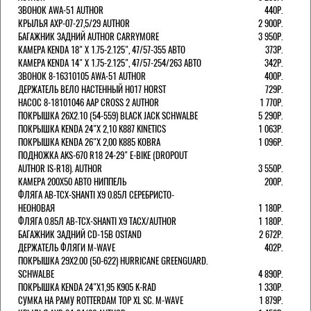
ЗВОНОК AWA-51 AUTHOR
440Р.
КРЫЛЬЯ AXP-07-27,5/29 AUTHOR
2 900Р.
БАГАЖНИК ЗАДНИЙ AUTHOR CARRYMORE
3 950Р.
КАМЕРА KENDA 18" Х 1.75-2.125", 47/57-355 АВТО
373Р.
КАМЕРА KENDA 14" Х 1.75-2.125", 47/57-254/263 АВТО
342Р.
ЗВОНОК 8-16310105 AWA-51 AUTHOR
400Р.
ДЕРЖАТЕЛЬ ВЕЛО НАСТЕННЫЙ H017 HORST
729Р.
НАСОС 8-18101046 AAP CROSS 2 AUTHOR
1 770Р.
ПОКРЫШКА 26X2.10 (54-559) BLACK JACK SCHWALBE
5 290Р.
ПОКРЫШКА KENDA 24"Х 2,10 K887 KINETICS
1 063Р.
ПОКРЫШКА KENDA 26"Х 2,00 K885 KOBRA
1 096Р.
ПОДНОЖКА AKS-670 R18 24-29" E-BIKE (DROPOUT
AUTHOR IS-R18). AUTHOR
3 550Р.
КАМЕРА 200Х50 АВТО НИППЕЛЬ
200Р.
ФЛЯГА AB-TCX-SHANTI X9 0.85Л СЕРЕБРИСТО-
НЕОНОВАЯ
1 180Р.
ФЛЯГА 0.85Л AB-TCX-SHANTI X9 TACX/AUTHOR
1 180Р.
БАГАЖНИК ЗАДНИЙ CD-15B OSTAND
2 672Р.
ДЕРЖАТЕЛЬ ФЛЯГИ M-WAVE
402Р.
ПОКРЫШКА 29X2.00 (50-622) HURRICANE GREENGUARD.
SCHWALBE
4 890Р.
ПОКРЫШКА KENDA 24"Х1,95 K905 K-RAD
1 330Р.
СУМКА НА РАМУ ROTTERDAM TOP XL SC. M-WAVE
1 879Р.