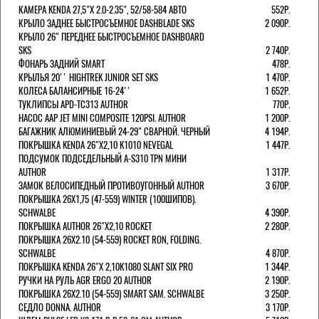
КАМЕРА KENDA 27,5"Х 2.0-2.35", 52/58-584 АВТО
552Р.
КРЫЛО ЗАДНЕЕ БЫСТРОСЪЕМНОЕ DASHBLADE SKS
2 090Р.
КРЫЛО 26" ПЕРЕДНЕЕ БЫСТРОСЪЕМНОЕ DASHBOARD
SKS
2 740Р.
ФОНАРЬ ЗАДНИЙ SMART
478Р.
КРЫЛЬЯ 20'' HIGHTREK JUNIOR SET SKS
1 470Р.
КОЛЕСА БАЛАНСИРНЫЕ 16-24''
1 652Р.
ТУКЛИПСЫ APD-TC313 AUTHOR
770Р.
НАСОС AAP JET MINI COMPOSITE 120PSI. AUTHOR
1 200Р.
БАГАЖНИК АЛЮМИНИЕВЫЙ 24-29" СВАРНОЙ. ЧЕРНЫЙ
4 194Р.
ПОКРЫШКА KENDA 26"Х2,10 K1010 NEVEGAL
1 447Р.
ПОДСУМОК ПОДСЕДЕЛЬНЫЙ A-S310 TPN МИНИ
AUTHOR
1 317Р.
ЗАМОК ВЕЛОСИПЕДНЫЙ ПРОТИВОУГОННЫЙ AUTHOR
3 670Р.
ПОКРЫШКА 26X1,75 (47-559) WINTER (100ШИПОВ).
SCHWALBE
4 390Р.
ПОКРЫШКА AUTHOR 26"Х2,10 ROCKET
2 280Р.
ПОКРЫШКА 26X2.10 (54-559) ROCKET RON, FOLDING.
SCHWALBE
4 870Р.
ПОКРЫШКА KENDA 26"Х 2,10K1080 SLANT SIX PRO
1 344Р.
РУЧКИ НА РУЛЬ AGR ERGO 20 AUTHOR
2 190Р.
ПОКРЫШКА 26X2.10 (54-559) SMART SAM. SCHWALBE
3 250Р.
СЕДЛО DONNA. AUTHOR
3 170Р.