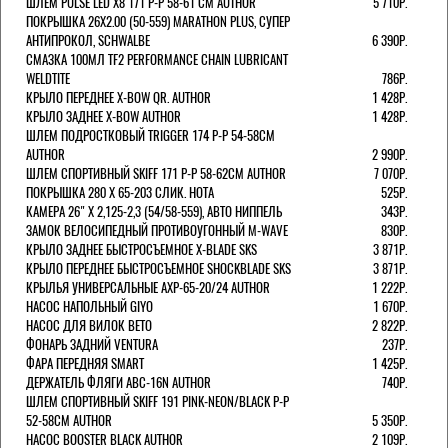
ШЛЕМ PULSE LED X8 171 Р-Р 58-61 СМ AUTHOR
5 710Р.
ПОКРЫШКА 26X2.00 (50-559) MARATHON PLUS, СУПЕР
АНТИПРОКОЛ, SCHWALBE
6 390Р.
СМАЗКА 100МЛ TF2 PERFORMANCE CHAIN LUBRICANT
WELDTITE
786Р.
КРЫЛО ПЕРЕДНЕЕ X-BOW QR. AUTHOR
1 428Р.
КРЫЛО ЗАДНЕЕ X-BOW AUTHOR
1 428Р.
ШЛЕМ ПОДРОСТКОВЫЙ TRIGGER 174 Р-Р 54-58СМ
AUTHOR
2 990Р.
ШЛЕМ СПОРТИВНЫЙ SKIFF 171 Р-Р 58-62СМ AUTHOR
7 070Р.
ПОКРЫШКА 280 X 65-203 СЛИК. HOTA
525Р.
КАМЕРА 26" X 2,125-2,3 (54/58-559), АВТО НИППЕЛЬ
343Р.
ЗАМОК ВЕЛОСИПЕДНЫЙ ПРОТИВОУГОННЫЙ M-WAVE
830Р.
КРЫЛО ЗАДНЕЕ БЫСТРОСЪЕМНОЕ X-BLADE SKS
3 871Р.
КРЫЛО ПЕРЕДНЕЕ БЫСТРОСЪЕМНОЕ SHOCKBLADE SKS
3 871Р.
КРЫЛЬЯ УНИВЕРСАЛЬНЫЕ AXP-65-20/24 AUTHOR
1 222Р.
НАСОС НАПОЛЬНЫЙ GIYO
1 670Р.
НАСОС ДЛЯ ВИЛОК ВЕТО
2 822Р.
ФОНАРЬ ЗАДНИЙ VENTURA
237Р.
ФАРА ПЕРЕДНЯЯ SMART
1 425Р.
ДЕРЖАТЕЛЬ ФЛЯГИ ABC-16N AUTHOR
740Р.
ШЛЕМ СПОРТИВНЫЙ SKIFF 191 PINK-NEON/BLACK Р-Р
52-58СМ AUTHOR
5 350Р.
НАСОС BOOSTER BLACK AUTHOR
2 109Р.