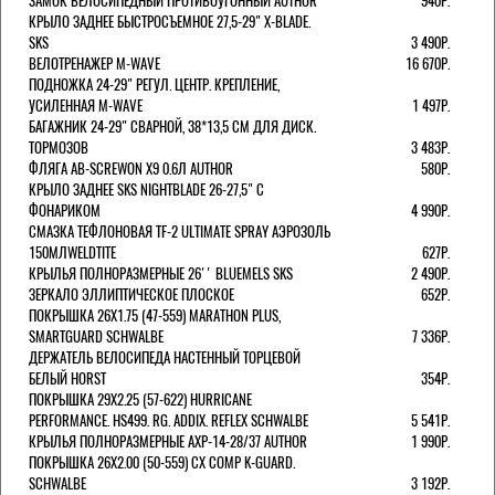
ЗАМОК ВЕЛОСИПЕДНЫЙ ПРОТИВОУГОННЫЙ AUTHOR
940Р.
КРЫЛО ЗАДНЕЕ БЫСТРОСЪЕМНОЕ 27,5-29" X-BLADE.
SKS
3 490Р.
ВЕЛОТРЕНАЖЕР M-WAVE
16 670Р.
ПОДНОЖКА 24-29" РЕГУЛ. ЦЕНТР. КРЕПЛЕНИЕ,
УСИЛЕННАЯ M-WAVE
1 497Р.
БАГАЖНИК 24-29" СВАРНОЙ, 38*13,5 СМ ДЛЯ ДИСК.
ТОРМОЗОВ
3 483Р.
ФЛЯГА AB-SCREWON X9 0.6Л AUTHOR
580Р.
КРЫЛО ЗАДНЕЕ SKS NIGHTBLADE 26-27,5" С
ФОНАРИКОМ
4 990Р.
СМАЗКА ТЕФЛОНОВАЯ TF-2 ULTIMATE SPRAY АЭРОЗОЛЬ
150МЛWELDTITE
627Р.
КРЫЛЬЯ ПОЛНОРАЗМЕРНЫЕ 26'' BLUEMELS SKS
2 490Р.
ЗЕРКАЛО ЭЛЛИПТИЧЕСКОЕ ПЛОСКОЕ
652Р.
ПОКРЫШКА 26X1.75 (47-559) MARATHON PLUS,
SMARTGUARD SCHWALBE
7 336Р.
ДЕРЖАТЕЛЬ ВЕЛОCИПЕДА НАСТЕННЫЙ ТОРЦЕВОЙ
БЕЛЫЙ HORST
354Р.
ПОКРЫШКА 29X2.25 (57-622) HURRICANE
PERFORMANCE. HS499. RG. ADDIX. REFLEX SCHWALBE
5 541Р.
КРЫЛЬЯ ПОЛНОРАЗМЕРНЫЕ AXP-14-28/37 AUTHOR
1 990Р.
ПОКРЫШКА 26X2.00 (50-559) CX COMP K-GUARD.
SCHWALBE
3 192Р.