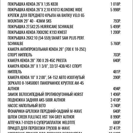
ПОКРЫШКА KENDA 26"Х 1,95 K838
1 018Р.
ПОКРЫШКА KENDA 26"Х 2,10 K1013 KLONDIKE WIDE
5 998Р.
КРЕПЕЖ ДЛЯ ПЕРЕДНЕГО КРЫЛА НА ВИЛКУ VELO 65
MOUNTAIN 29" 40 - 43ММ SKS
793Р.
ПОКРЫШКА 27.5X2.25 HURRICANE SCHWALBE
5 499Р.
ПОКРЫШКА KENDA 700Х28С K193 KWEST
1 200Р.
ПОКРЫШКА 26X2.10 (54-559) SMART SAM PLUS PERF.
SCHWALBE
5 760Р.
КАМЕРА АНТИПРОКОЛЬНАЯ KENDA 28" (700 Х 18-25C)
СПОРТ НИППЕЛЬ
703Р.
КАМЕРА KENDA 28" 700 Х 28-45С PRESTA
640Р.
КАМЕРА KENDA 20" Х 1 3/8", 32/37-438/451 СПОРТ
НИППЕЛЬ
481Р.
КАМЕРА KENDA 10" Х 2.00", 54-152 АВТО ИЗОГНУТЫЙ
390Р.
ЗЕРКАЛО 8-16450001 ПАНОРАМНОЕ КРУГЛОЕ AM-45
AUTHOR
494Р.
ЗАМОК ВЕЛОСИПЕДНЫЙ ПРОТИВОУГОННЫЙ HORST
1 496Р.
ПОДНОЖКА ЗАДНЯЯ AKS-500R AUTHOR
3 410Р.
НАСОС НАПОЛЬНЫЙ BETO
3 740Р.
ФОНАРИКИ-БРЕЛОКИ ПЕРЕДНИЙ+ЗАДНИЙ M-WAVE
640Р.
ШЛЕМ CREEK FULLFACE HST 164 GREY AUTHOR
8 990Р.
АПТЕЧКА 7-01029 6 СУПЕРЗАПЛАТОК WELDTITE
680Р.
ПРИЦЕП ДЛЯ ПЕРЕВОЗКИ ГРУЗОВ M-WAVE
27 417Р.