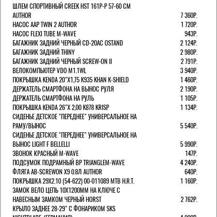
ШЛЕМ СПОРТИВНЫЙ CREEK HST 161Р-Р 57-60 СМ
AUTHOR
7 360Р.
НАСОС AAP TWIN 2 AUTHOR
1 720Р.
НАСОС FLEXI TUBE M-WAVE
943Р.
БАГАЖНИК ЗАДНИЙ ЧЕРНЫЙ СD-20AC OSTAND
2 124Р.
БАГАЖНИК ЗАДНИЙ THINY
2 980Р.
БАГАЖНИК ЗАДНИЙ ЧЕРНЫЙ SCREW-ON II
2 791Р.
ВЕЛОКОМПЬЮТЕР VDO M1.1WL
3 940Р.
ПОКРЫШКА KENDA 20"Х1,75 K935 KHAN K-SHIELD
1 460Р.
ДЕРЖАТЕЛЬ СМАРТФОНА НА ВЫНОС РУЛЯ
2 190Р.
ДЕРЖАТЕЛЬ СМАРТФОНА НА РУЛЬ
1 105Р.
ПОКРЫШКА KENDA 26"Х 2,00 K878 KRISP
1 134Р.
СИДЕНЬЕ ДЕТСКОЕ "ПЕРЕДНЕЕ" УНИВЕРСАЛЬНОЕ НА
РАМУ/ВЫНОС
5 540Р.
СИДЕНЬЕ ДЕТСКОЕ "ПЕРЕДНЕЕ" УНИВЕРСАЛЬНОЕ НА
ВЫНОС LIGHT F BELLELLI
5 990Р.
ЗВОНОК КРАСНЫЙ M-WAVE
147Р.
ПОДСУМОК ПОДРАМНЫЙ BP TRIANGLEM-WAVE
4 240Р.
ФЛЯГА AB-SCREWON X9 0.8Л AUTHOR
640Р.
ПОКРЫШКА 29X2.10 (54-622) 00-011089 MTB H.R.T.
1 160Р.
ЗАМОК ВЕЛО ЦЕПЬ 10Х1200ММ НА КЛЮЧЕ С
НАВЕСНЫМ ЗАМКОМ ЧЕРНЫЙ HORST
2 762Р.
КРЫЛО ЗАДНЕЕ 28-29" С ФОНАРИКОМ SKS