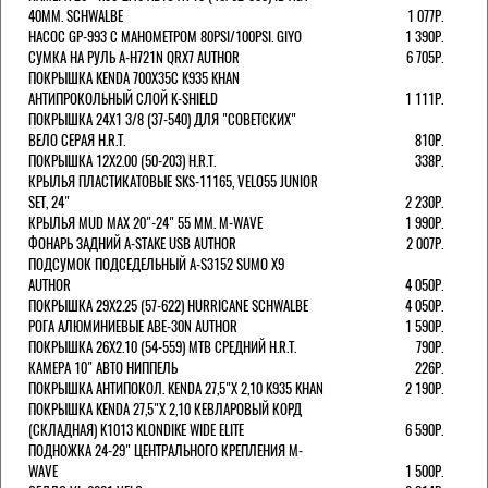
40MM. SCHWALBE
1 077Р.
НАСОС GP-993 С МАНОМЕТРОМ 80PSI/100PSI. GIYO
1 390Р.
СУМКА НА РУЛЬ A-H721N QRX7 AUTHOR
6 705Р.
ПОКРЫШКА KENDA 700Х35С K935 KHAN
АНТИПРОКОЛЬНЫЙ СЛОЙ K-SHIELD
1 111Р.
ПОКРЫШКА 24X1 3/8 (37-540) ДЛЯ "СОВЕТСКИХ"
ВЕЛО СЕРАЯ H.R.T.
810Р.
ПОКРЫШКА 12X2.00 (50-203) H.R.T.
338Р.
КРЫЛЬЯ ПЛАСТИКАТОВЫЕ SKS-11165, VELO55 JUNIOR
SET, 24"
2 230Р.
КРЫЛЬЯ MUD MAX 20"-24" 55 ММ. M-WAVE
1 990Р.
ФОНАРЬ ЗАДНИЙ A-STAKE USB AUTHOR
2 007Р.
ПОДСУМОК ПОДСЕДЕЛЬНЫЙ A-S3152 SUMO X9
AUTHOR
4 050Р.
ПОКРЫШКА 29X2.25 (57-622) HURRICANE SCHWALBE
4 050Р.
РОГА АЛЮМИНИЕВЫЕ ABE-30N AUTHOR
1 590Р.
ПОКРЫШКА 26X2.10 (54-559) MTB СРЕДНИЙ H.R.T.
790Р.
КАМЕРА 10" АВТО НИППЕЛЬ
226Р.
ПОКРЫШКА АНТИПОКОЛ. KENDA 27,5"Х 2,10 K935 KHAN
2 190Р.
ПОКРЫШКА KENDA 27,5"Х 2,10 КЕВЛАРОВЫЙ КОРД
(СКЛАДНАЯ) K1013 KLONDIKE WIDE ELITE
6 590Р.
ПОДНОЖКА 24-29" ЦЕНТРАЛЬНОГО КРЕПЛЕНИЯ M-
WAVE
1 500Р.