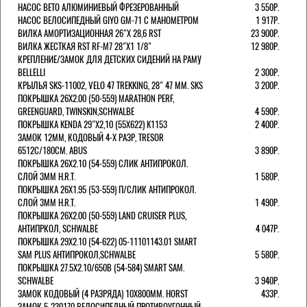
НАСОС BETO АЛЮМИНИЕВЫЙ ФРЕЗЕРОВАННЫЙ
3 550Р.
НАСОС ВЕЛОСИПЕДНЫЙ GIYO GM-71 С МАНОМЕТРОМ
1 917Р.
ВИЛКА АМОРТИЗАЦИОННАЯ 26"Х 28,6 RST
23 900Р.
ВИЛКА ЖЕСТКАЯ RST RF-M7 28"Х1 1/8"
12 980Р.
КРЕПЛЕНИЕ/ЗАМОК ДЛЯ ДЕТСКИХ СИДЕНИЙ НА РАМУ
BELLELLI
2 300Р.
КРЫЛЬЯ SKS-11002, VELO 47 TREKKING, 28" 47 ММ. SKS
3 200Р.
ПОКРЫШКА 26X2.00 (50-559) MARATHON PERF,
GREENGUARD, TWINSKIN,SCHWALBE
4 590Р.
ПОКРЫШКА KENDA 29"Х2,10 (55X622) K1153
2 400Р.
ЗАМОК 12ММ, КОДОВЫЙ 4-Х РАЗР, TRESOR
6512C/180СМ. ABUS
3 890Р.
ПОКРЫШКА 26X2.10 (54-559) СЛИК АНТИПРОКОЛ.
СЛОЙ 3ММ H.R.T.
1 580Р.
ПОКРЫШКА 26X1.95 (53-559) П/СЛИК АНТИПРОКОЛ.
СЛОЙ 3ММ H.R.T.
1 490Р.
ПОКРЫШКА 26X2.00 (50-559) LAND CRUISER PLUS,
АНТИПРКОЛ, SCHWALBE
4 047Р.
ПОКРЫШКА 29X2.10 (54-622) 05-11101143.01 SMART
SAM PLUS АНТИПРОКОЛ,SCHWALBE
5 580Р.
ПОКРЫШКА 27.5X2.10/650B (54-584) SMART SAM.
SCHWALBE
3 940Р.
ЗАМОК КОДОВЫЙ (4 РАЗРЯДА) 10Х800ММ. HORST
433Р.
ЗАМОК 5-230170 ВЕЛОСИПЕДНЫЙ ПРОТИВОУГОННЫЙ