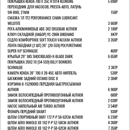
ПОКРЫШКА KENDA 700 Х 35С К1014 KLONDIKE
5 690Р.
ПЕРЕХОДНИК ДЛЯ НАСОСОВ, PRESTA-АВТО, ЛАТУНЬ
SW-BND, 21ММ
150Р.
СМАЗКА 1Л TF2 PERFORMANCE CHAIN LUBRICANT.
WELDTITE
3 669Р.
РОГА АЛЮМИНИЕВЫЕ ABE-302 ERGOBAR AUTHOR
2 180Р.
КЛЮЧ СКЛАДНОЙ (НАБОР) YC-286N BIKEHAND
847Р.
СЕДЛО КОМФОРТНОЕ SOFT TOUCH VACUUM AUTHOR
3 350Р.
ЛЕНТА ОБОДНАЯ (2 ШТ) 26" (20-559) POLYURETHANE
SUPER H.P SCHWALBE
400Р.
КРЫЛЬЯ 29" SKS SHOCKBLADE+X-BLADE DARK.
6 650Р.
ПОКРЫШКА 26X2.10 (54-559) BILLY BONKERS
SCHWALBE
3 387Р.
КАМЕРА KENDA 28" 700 Х 28-45С АВТО НИППЕЛЬ
530Р.
БАГАЖНИК ЗАДНИЙ OSTAND DISC II
2 384Р.
КОРЗИНА 8-15290005 ПЕРЕДНЯЯ БЫСТРОСЪЕМНАЯ
AUTHOR
6 900Р.
ЗАМОК ВЕЛОСИПЕДНЫЙ ПРОТИВОУГОННЫЙ AUTHOR
680Р.
ЗАМОК ВЕЛОСИПЕДНЫЙ ПРОТИВОУГОННЫЙ AUTHOR
2 038Р.
НАСОС НАПОЛЬНЫЙ AIR TURBO AUTHOR
3 540Р.
ФОНАРЬ ПЕРЕДНИЙ SMART
930Р.
ШЛЕМ СПОРТИВНЫЙ SKIFF 172 Р-Р 58-62СМ AUTHOR
6 230Р.
ШЛЕМ AERO INMOLD X8 162 Р-Р 52-58СМ AUTHOR
4 300Р.
ШЛЕМ AERO INMOLD X8 162 Р-Р 58-62СМ AUTHOR
7 350Р.