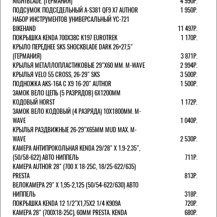
NIGHTBLADE. (ГЕРМАНИЯ)
4 990Р.
ПОДСУМОК ПОДСЕДЕЛЬНЫЙ A-S381 QF9 X7 AUTHOR
1 950Р.
НАБОР ИНСТРУМЕНТОВ УНИВЕРСАЛЬНЫЙ YC-721
BIKEHAND
11 497Р.
ПОКРЫШКА KENDA 700Х38С K197 EUROTREK
1 170Р.
КРЫЛО ПЕРЕДНЕЕ SKS SHOCKBLADE DARK 26+27,5"
(ГЕРМАНИЯ)
3 871Р.
КРЫЛЬЯ МЕТАЛЛОПЛАСТИКОВЫЕ 29"Х60 ММ. M-WAVE
2 994Р.
КРЫЛЬЯ VELO 55 CROSS, 26-29" SKS
3 500Р.
ПОДНОЖКА AKS-16A C X9 16-20" AUTHOR
1 500Р.
ЗАМОК ВЕЛО ЦЕПЬ (5 РАЗРЯДОВ) 6Х1200ММ
КОДОВЫЙ HORST
1 172Р.
ЗАМОК ВЕЛО КОДОВЫЙ (4 РАЗРЯДА) 10Х1800ММ. M-
WAVE
1 040Р.
КРЫЛЬЯ РАЗДВИЖНЫЕ 26-29"Х65ММ MUD MAX. M-
WAVE
2 530Р.
КАМЕРА АНТИПРОКОЛЬНАЯ KENDA 29/28" Х 1.9-2.35",
(50/58-622) АВТО НИППЕЛЬ
711Р.
КАМЕРА AUTHOR 28" (700 Х 18-25С, 18/25-622/635)
PRESTA
813Р.
ВЕЛОКАМЕРА 29" X 1,95-2,125 (50/54-622/630) АВТО
НИППЕЛЬ
318Р.
ПОКРЫШКА KENDA 12 1/2"Х1,75X2 1/4 K909A
720Р.
КАМЕРА 28" (700Х18-25С), 60ММ PRESTA. KENDA
680Р.