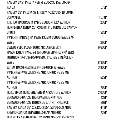
КАМЕРА 27,5" PRESTA 48ММ 2,00-2,35 (52/58-584)
KENDA
673Р.
КАМЕРА 28" PRESTA SV17 (28/47-622/635) IB 50MM.
SCHWALBE
1 074Р.
КРЕПЕЖ НАСОСОВ К РАМЕ ВЕЛОСИПЕДА AUTHOR
230Р.
ПОКРЫШКА KENDA 29"Х2,00 K1113 TURNBULL CANYON
SPORT
1 520Р.
РУЧКИ (ГРИПСЫ) НА РУЛЬ 130ММ CLOUD BASE 2 M-
WAVE
260Р.
СЕДЛО VELO PLUSH TOUR AIR LASTOMER II
6 690Р.
НАБОР КЛЮЧ TW-2/24 ДИНАМОМЕТРИЧЕСКИЙ ДЛЯ
ГОЛОВОК 1/4", 3/4/5/6/8ММ, T10, T25 В КЕЙСЕ M-
WAVE
8 990Р.
ШЛЕМ ВМХ/FREESTYLE Р-Р 58-61СМ M-WAVE
3 890Р.
РУЧКИ НА РУЛЬ ДЕТСКИЕ AGR JUNIOR R5 85 ММ
AUTHOR
522Р.
РУЧКИ НА РУЛЬ ДЕТСКИЕ AGR JUNIOR R5 85 ММ
AUTHOR
700Р.
ПОДСУМОК ПОДСЕДЕЛЬНЫЙ A-S351 QF9 AUTHOR
2 030Р.
ЗЕРКАЛО 6-647335 ПАНОРАМНОЕ КРУГЛОЕ
427Р.
ЗЕРКАЛО 6-647332 ПЛОСКОЕ ЭЛЛИПТИЧЕСКОЕ
867Р.
КАМЕРА KENDA 26" Х 2.125-2.35", 50/60-559 АВТО
418Р.
КРЫЛО-ЩИТОК ПЕРЕДНЕЕ X-FLAP AUTHOR
732Р.
ПОДНОЖКА 8-16500140 ЗАДНЯЯ AKS-530 RS-24/29