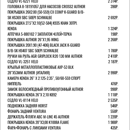
СЕДЛО VL-6221 VELO
2 314Р.
ГОЛОВКА 8-18191057 ДЛЯ НАСОСОВ CROSS2 AUTHOR
390Р.
ПОКРЫШКА 26X2.00 (50-559) CX COMP K-GUARD B/B-
SK HS369 SBC 50EPI SCHWALBE
2 692Р.
ПОКРЫШКА 27.5"Х2.10(52-584) K935 KHAN 30TPI.
KENDA
1 324Р.
АПТЕЧКА 5-880162 7 ЗАПЛАТОК+КЛЕЙ+ТЕРКА
198Р.
ПОКРЫШКА AUTHOR 26"Х1,95 WING
2 268Р.
ПОКРЫШКА 20X1.90 (47-406) BLACK JACK K-GUARD
B/B-SK HS407 SBC 50EPI SCHWALBE
1 780Р.
РУЧКИ НА РУЛЬ AGR GRIPLOCK R20 130 ММ AUTHOR
2 410Р.
СЕДЛО VL-3251 VELO
2 187Р.
КРЫЛЬЯ МЕТАЛЛОПЛАСТИКОВЫЕ AXP-53 BLK
28"Х53ММ AUTHOR (ИТАЛИЯ)
2 990Р.
КАМЕРА KENDA 26" Х 2.125-2.35", 50/60-559 СПОРТ
НИППЕЛЬ
476Р.
ЗАМОК ВЕЛОСИПЕДНЫЙ ПРОТИВОУГОННЫЙ AUTHOR
990Р.
ПОКРЫШКА KENDA 26"Х 2,10 K892
1 118Р.
СЕДЛО VL-8114 VELO
2 535Р.
ПОДНОЖКА ЗАДНЯЯ HORST
546Р.
ФОНАРЬ ЗАДНИЙ VENTURA
550Р.
ДЕРЖАТЕЛЬ ФЛЯГИ АВС M-LINE 45 AUTHOR
1 220Р.
ПОКРЫШКА KENDA 20"Х3,00 K1008A FLAME
1 988Р.
ФАРА+ФОНАРЬ С ЛИНЗАМИ VENTURA
435Р.