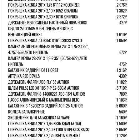
ПОКРЫШКА KENDA 26"Х 1,75 K1112 KOLONIZER
2 076Р.
ПОКРЫШКА KENDA 26"Х 2,10 K1052 KRANIUM
1 382Р.
ПОКРЫШКА KENDA 26"Х 2,30 K1016 KINIPTION
2 372Р.
ДЕРЖАТЕЛЬ ВЕЛОСИПЕДА НАСТЕННЫЙ H09A HORST
427Р.
СЕДЛО 270Х158ММ GEL ОЧЕНЬ МЯГКОЕ. С
ВЕНТИЛЯЦИЕЙ HORST
1 610Р.
ПОКРЫШКА KENDA 700Х35С K161 CROSS CYCLO
1 050Р.
КАМЕРА АНТИПРОКОЛЬНАЯ KENDA 26" Х 1.75-2.125",
47/57-559 АВТО НИППЕЛЬ
672Р.
КАМЕРА KENDA 28-29" Х 1,9-2,35" (50/58-622) АВТО
НИППЕЛЬ
475Р.
БАГАЖНИК ЗАДНИЙ H041 HORST
1 916Р.
АПТЕЧКА RED DEVILS
430Р.
ДЕРЖАТЕЛЬ ФЛЯГИ АВС FLY 33 AUTHOR
1 182Р.
ШЛЕМ PULSE LED X8 185 Р-Р 52-58СМ AUTHOR
5 710Р.
ДЕРЖАТЕЛЬ ФЛЯГИ 8-14000221 ABC-16N AUTHOR
780Р.
НАСОС АЛЮМИНИЕВЫЙ С МАНОМЕТРОМ BETO
1 183Р.
БАГАЖНИК 8-15200213 ЗАДНИЙ ACR-25 AUTHOR
5 660Р.
КОЛЕСА БАЛАНСИРНЫЕ
540Р.
ЭКСЦЕНТРИК ДЛЯ БАГАЖНИКА M-WAVE
1 160Р.
ПОКРЫШКА KENDA 26"Х 1,95 K935 KHAN БЕЛАЯ
1 500Р.
ПОКРЫШКА KENDA 26"Х 2,10 K1109 60TPI KICK BACK
2 650Р.
ПОКРЫШКА KENDA 26"Х 2,125 K841A KOMFORT
1 126Р.