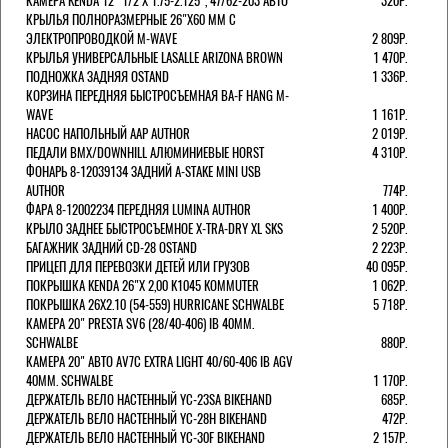
КАМЕРА KENDA 12" 1/2 Х 1.75-2.125", 47/62-203 АВТО
320Р.
КРЫЛЬЯ ПОЛНОРАЗМЕРНЫЕ 26"Х60 ММ С
ЭЛЕКТРОПРОВОДКОЙ M-WAVE
2 809Р.
КРЫЛЬЯ УНИВЕРСАЛЬНЫЕ LASALLE ARIZONA BROWN
1 470Р.
ПОДНОЖКА ЗАДНЯЯ OSTAND
1 336Р.
КОРЗИНА ПЕРЕДНЯЯ БЫСТРОСЪЕМНАЯ BA-F HANG M-
WAVE
1 161Р.
НАСОС НАПОЛЬНЫЙ AAP AUTHOR
2 019Р.
ПЕДАЛИ BMX/DOWNHILL АЛЮМИНИЕВЫЕ HORST
4 310Р.
ФОНАРЬ 8-12039134 ЗАДНИЙ A-STAKE MINI USB
AUTHOR
774Р.
ФАРА 8-12002234 ПЕРЕДНЯЯ LUMINA AUTHOR
1 400Р.
КРЫЛО ЗАДНЕЕ БЫСТРОСЪЕМНОЕ X-TRA-DRY XL SKS
2 520Р.
БАГАЖНИК ЗАДНИЙ CD-28 OSTAND
2 223Р.
ПРИЦЕП ДЛЯ ПЕРЕВОЗКИ ДЕТЕЙ ИЛИ ГРУЗОВ
40 095Р.
ПОКРЫШКА KENDA 26"Х 2,00 K1045 KOMMUTER
1 062Р.
ПОКРЫШКА 26X2.10 (54-559) HURRICANE SCHWALBE
5 718Р.
КАМЕРА 20" PRESTA SV6 (28/40-406) IB 40MM.
SCHWALBE
880Р.
КАМЕРА 20" АВТО AV7C EXTRA LIGHT 40/60-406 IB AGV
40MM. SCHWALBE
1 170Р.
ДЕРЖАТЕЛЬ ВЕЛО НАСТЕННЫЙ YC-23SA BIKEHAND
685Р.
ДЕРЖАТЕЛЬ ВЕЛО НАСТЕННЫЙ YC-28H BIKEHAND
472Р.
ДЕРЖАТЕЛЬ ВЕЛО НАСТЕННЫЙ YC-30F BIKEHAND
2 157Р.