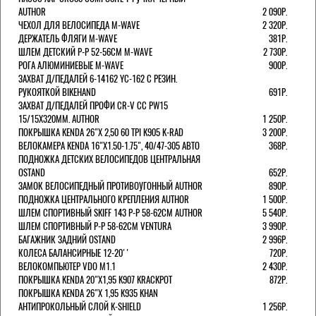
AUTHOR
2 090Р.
ЧЕХОЛ ДЛЯ ВЕЛОСИПЕДА M-WAVE
2 320Р.
ДЕРЖАТЕЛЬ ФЛЯГИ M-WAVE
381Р.
ШЛЕМ ДЕТСКИЙ Р-Р 52-56СМ M-WAVE
2 730Р.
РОГА АЛЮМИНИЕВЫЕ M-WAVE
900Р.
ЗАХВАТ Д/ПЕДАЛЕЙ 6-14162 YC-162 С РЕЗИН.
РУКОЯТКОЙ BIKEHAND
691Р.
ЗАХВАТ Д/ПЕДАЛЕЙ ПРОФИ CR-V CC PW15
15/15X320ММ. AUTHOR
1 250Р.
ПОКРЫШКА KENDA 26"Х 2,50 60 TPI K905 K-RAD
3 200Р.
ВЕЛОКАМЕРА KENDA 16"Х1.50-1.75", 40/47-305 АВТО
368Р.
ПОДНОЖКА ДЕТСКИХ ВЕЛОСИПЕДОВ ЦЕНТРАЛЬНАЯ
OSTAND
652Р.
ЗАМОК ВЕЛОСИПЕДНЫЙ ПРОТИВОУГОННЫЙ AUTHOR
890Р.
ПОДНОЖКА ЦЕНТРАЛЬНОГО КРЕПЛЕНИЯ AUTHOR
1 500Р.
ШЛЕМ СПОРТИВНЫЙ SKIFF 143 Р-Р 58-62СМ AUTHOR
5 540Р.
ШЛЕМ СПОРТИВНЫЙ Р-Р 58-62СМ VENTURA
3 990Р.
БАГАЖНИК ЗАДНИЙ OSTAND
2 996Р.
КОЛЕСА БАЛАНСИРНЫЕ 12-20''
720Р.
ВЕЛОКОМПЬЮТЕР VDO M1.1
2 430Р.
ПОКРЫШКА KENDA 20"Х1,95 K907 KRACKPOT
872Р.
ПОКРЫШКА KENDA 26"Х 1,95 K935 KHAN
АНТИПРОКОЛЬНЫЙ СЛОЙ K-SHIELD
1 256Р.