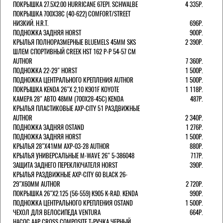
ПОКРЫШКА 27.5X2.00 HURRICANE 67EPI. SCHWALBE
4 335Р.
ПОКРЫШКА 700X38С (40-622) COMFORT/STREET
НИЗКИЙ. H.R.T.
696Р.
ПОДНОЖКА ЗАДНЯЯ HORST
900Р.
КРЫЛЬЯ ПОЛНОРАЗМЕРНЫЕ BLUEMELS 45MM SKS
2 390Р.
ШЛЕМ СПОРТИВНЫЙ CREEK HST 162 Р-Р 54-57 СМ
AUTHOR
7 360Р.
ПОДНОЖКА 22-29" HORST
1 500Р.
ПОДНОЖКА ЦЕНТРАЛЬНОГО КРЕПЛЕНИЯ AUTHOR
1 500Р.
ПОКРЫШКА KENDA 26"Х 2,10 K901F KOYOTE
1 118Р.
КАМЕРА 28" АВТО 48ММ (700Х28-45С) KENDA
487Р.
КРЫЛЬЯ ПЛАСТИКОВЫЕ AXP-CITY 51 РАЗДВИЖНЫЕ
AUTHOR
2 340Р.
ПОДНОЖКА ЗАДНЯЯ OSTAND
1 276Р.
ПОДНОЖКА ЗАДНЯЯ HORST
1 500Р.
КРЫЛЬЯ 28"Х41ММ AXP-03-28 AUTHOR
880Р.
КРЫЛЬЯ УНИВЕРСАЛЬНЫЕ M-WAVE 26" 5-386048
717Р.
ЗАЩИТА ЗАДНЕГО ПЕРЕКЛЮЧАТЕЛЯ HORST
390Р.
КРЫЛЬЯ РАЗДВИЖНЫЕ AXP-CITY 60 BLACK 26-
29"Х60ММ AUTHOR
2 720Р.
ПОКРЫШКА 26"Х2.125 (56-559) K905 K-RAD. KENDA
990Р.
ПОДНОЖКА ЦЕНТРАЛЬНОГО КРЕПЛЕНИЯ OSTAND
1 500Р.
ЧЕХОЛ ДЛЯ ВЕЛОСИПЕДА VENTURA
664Р.
НАСОС AAP CROSS COMPOSITE Т-РУЧКА ЧЕРНЫЙ