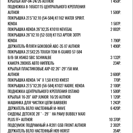
КРЫЛЬЯ AXP-04-24/26 AUTHOR
1 450Р.
ПОДНОЖКА 8-16503115 ЦЕНТРАЛЬНОГО КРЕПЛЕНИЯ
AUTHOR
1 500Р.
ПОКРЫШКА 27.5"Х2.10 (54-584) K1162 WATER SPIRIT.
KENDA
1 587Р.
ПОКРЫШКА KENDA 26"Х2,35 K1010 NEVEGAL
2 002Р.
ПОКРЫШКА 26"Х2.10 (52-559) K1153 APTOR 30TPI
KENDA
1 790Р.
ДЕРЖАТЕЛЬ ФЛЯГИ БОКОВОЙ ABC-35 X7 AUTHOR
1 490Р.
ПОКРЫШКА 27.5X2.25 TOUGH TOM K-GUARD 57-584
B/B-SK HS463 SBC SCHWALBE
3 132Р.
КАМЕРА 280Х65 АВТО НИППЕЛЬ
234Р.
КРЫЛЬЯ ПЛАСТИКОВЫЕ AXP-02 26"-29"/58 ММ.
AUTHOR
3 600Р.
ПОКРЫШКА KENDA 14" Х 1,50 K193 KWEST
770Р.
ПОКРЫШКА 27.5"Х2.20 (56-584) K1027 KADRE. KENDA
2 100Р.
ПОДНОЖКА ЦЕНТРАЛЬНОГО КРЕПЛЕНИЯ OSTAND
1 500Р.
КРЫЛЬЯ 16-20" AXP JUNIOR 16/20 AUTHOR
1 120Р.
МАШИНКА ДЛЯ ЧИСТКИ ЦЕПИ BARBIERI
1 243Р.
ДЕРЖАТЕЛЬ ВЕЛО НАСТЕННЫЙ M-WAVE
6 420Р.
СИДЕНЬЕ ДЕТСКОЕ 28''- 29'' НА РАМУ BUBBLY MAXI
PLUS FF+ AUTHOR
10 370Р.
ПОДСУМОК ПОДРАМНЫЙ A-R281 GSB FRONT AUTHOR
2 302Р.
ДЕРЖАТЕЛЬ ВЕЛО НАСТЕННЫЙ H09 HORST
354Р.