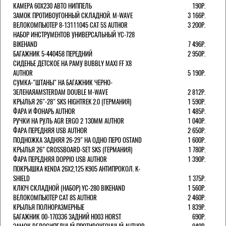
КАМЕРА 60X230 АВТО НИППЕЛЬ
190Р.
ЗАМОК ПРОТИВОУГОННЫЙ СКЛАДНОЙ. M-WAVE
3 166Р.
ВЕЛОКОМПЬЮТЕР 8-13111045 CAT 5S AUTHOR
3 200Р.
НАБОР ИНСТРУМЕНТОВ УНИВЕРСАЛЬНЫЙ YC-728
BIKEHAND
7 496Р.
БАГАЖНИК 5-440458 ПЕРЕДНИЙ
2 950Р.
СИДЕНЬЕ ДЕТСКОЕ НА РАМУ BUBBLY MAXI FF X8
AUTHOR
5 190Р.
СУМКА-"ШТАНЫ" НА БАГАЖНИК ЧЕРНО-
ЗЕЛЕНАЯAMSTERDAM DOUBLE M-WAVE
2 812Р.
КРЫЛЬЯ 26"-28" SKS HIGHTREK 2.0 (ГЕРМАНИЯ)
1 590Р.
ФАРА И ФОНАРЬ AUTHOR
1 485Р.
РУЧКИ НА РУЛЬ AGR ERGO 2 130ММ AUTHOR
1 040Р.
ФАРА ПЕРЕДНЯЯ USB AUTHOR
2 650Р.
ПОДНОЖКА ЗАДНЯЯ 26-29" НА ОДНО ПЕРО OSTAND
1 600Р.
КРЫЛЬЯ 26" CROSSBOARD-SET SKS (ГЕРМАНИЯ)
1 780Р.
ФАРА ПЕРЕДНЯЯ DOPPIO USB AUTHOR
1 390Р.
ПОКРЫШКА KENDA 26Х2,125 K905 АНТИПРОКОЛ. K-
SHIELD
1 375Р.
КЛЮЧ СКЛАДНОЙ (НАБОР) YC-280 BIKEHAND
1 560Р.
ВЕЛОКОМПЬЮТЕР CAT 8S AUTHOR
2 460Р.
КРЫЛЬЯ ПОЛНОРАЗМЕРНЫЕ
1 839Р.
БАГАЖНИК 00-170336 ЗАДНИЙ H003 HORST
690Р.