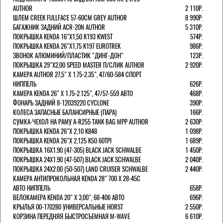
AUTHOR
2 110Р.
ШЛЕМ CREEK FULLFACE 57-60СМ GREY AUTHOR
8 990Р.
БАГАЖНИК ЗАДНИЙ ACR-20N AUTHOR
5 310Р.
ПОКРЫШКА KENDA 16"Х1,50 K193 KWEST
574Р.
ПОКРЫШКА KENDA 26"Х1,75 K197 EUROTREK
986Р.
ЗВОНОК АЛЮМИНИЙ/ПЛАСТИК "ДИНГ-ДОН"
123Р.
ПОКРЫШКА 29"Х2,00 SPEED MASTER П/СЛИК AUTHOR
2 920Р.
КАМЕРА AUTHOR 27,5" Х 1.75-2.35", 47/60-584 СПОРТ
НИППЕЛЬ
626Р.
КАМЕРА KENDA 26" Х 1.75-2.125", 47/57-559 АВТО
468Р.
ФОНАРЬ ЗАДНИЙ 8-12039220 CYCLONE
390Р.
КОЛЕСА ЗАПАСНЫЕ БАЛАНСИРНЫЕ (ПАРА)
166Р.
CУМКА-ЧЕХОЛ НА РАМУ A-R255 TANK BAG MPP AUTHOR
2 630Р.
ПОКРЫШКА KENDA 26"Х 2,10 K848
1 098Р.
ПОКРЫШКА KENDA 26"Х 2,125 K50 60TPI
1 689Р.
ПОКРЫШКА 16X1.90 (47-305) BLACK JACK SCHWALBE
1 450Р.
ПОКРЫШКА 24X1.90 (47-507) BLACK JACK SCHWALBE
2 040Р.
ПОКРЫШКА 24X2.00 (50-507) LAND CRUISER SCHWALBE
2 440Р.
КАМЕРА АНТИПРОКОЛЬНАЯ KENDA 28" 700 Х 28-45C
АВТО НИППЕЛЬ
658Р.
ВЕЛОКАМЕРА KENDA 20" Х 3,00", 68-406 АВТО
696Р.
КРЫЛЬЯ 00-170280 УНИВЕРСАЛЬНЫЕ HORST
2 550Р.
КОРЗИНА ПЕРЕДНЯЯ БЫСТРОСЪЕМНАЯ M-WAVE
6 610Р.