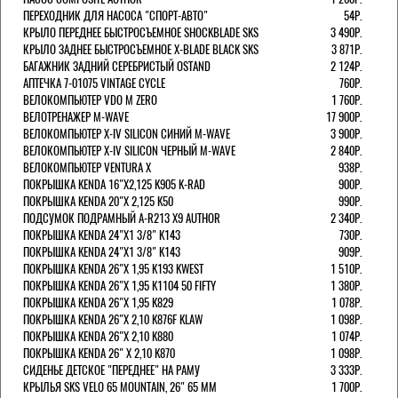
ПЕРЕХОДНИК ДЛЯ НАСОСА "СПОРТ-АВТО"
54Р.
КРЫЛО ПЕРЕДНЕЕ БЫСТРОСЪЕМНОЕ SHOCKBLADE SKS
3 490Р.
КРЫЛО ЗАДНЕЕ БЫСТРОСЪЕМНОЕ X-BLADE BLACK SKS
3 871Р.
БАГАЖНИК ЗАДНИЙ СЕРЕБРИСТЫЙ OSTAND
2 124Р.
АПТЕЧКА 7-01075 VINTAGE CYCLE
760Р.
ВЕЛОКОМПЬЮТЕР VDO M ZERO
1 760Р.
ВЕЛОТРЕНАЖЕР M-WAVE
17 900Р.
ВЕЛОКОМПЬЮТЕР X-IV SILICON СИНИЙ M-WAVE
3 900Р.
ВЕЛОКОМПЬЮТЕР X-IV SILICON ЧЕРНЫЙ M-WAVE
2 840Р.
ВЕЛОКОМПЬЮТЕР VENTURA Х
938Р.
ПОКРЫШКА KENDA 16"Х2,125 K905 K-RAD
900Р.
ПОКРЫШКА KENDA 20"Х 2,125 K50
990Р.
ПОДСУМОК ПОДРАМНЫЙ A-R213 X9 AUTHOR
2 340Р.
ПОКРЫШКА KENDA 24"Х1 3/8" K143
730Р.
ПОКРЫШКА KENDA 24"Х1 3/8" K143
909Р.
ПОКРЫШКА KENDA 26"Х 1,95 K193 KWEST
1 510Р.
ПОКРЫШКА KENDA 26"Х 1,95 K1104 50 FIFTY
1 380Р.
ПОКРЫШКА KENDA 26"Х 1,95 K829
1 078Р.
ПОКРЫШКА KENDA 26"Х 2,10 K876F KLAW
1 098Р.
ПОКРЫШКА KENDA 26"Х 2,10 K880
1 074Р.
ПОКРЫШКА KENDA 26" Х 2,10 K870
1 098Р.
СИДЕНЬЕ ДЕТСКОЕ "ПЕРЕДНЕЕ" НА РАМУ
3 333Р.
КРЫЛЬЯ SKS VELO 65 MOUNTAIN, 26" 65 ММ
1 700Р.