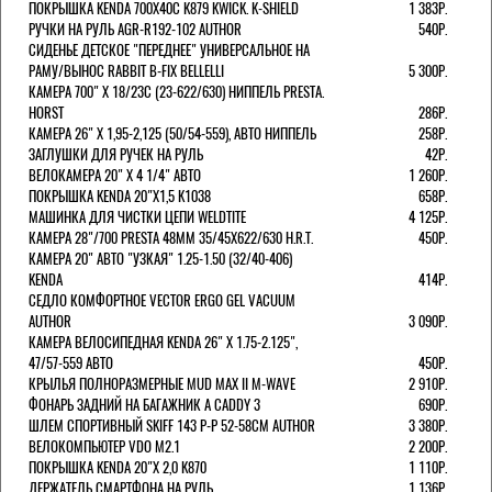
ПОКРЫШКА KENDA 700Х40С K879 KWICK. K-SHIELD
1 383Р.
РУЧКИ НА РУЛЬ AGR-R192-102 AUTHOR
540Р.
СИДЕНЬЕ ДЕТСКОЕ "ПЕРЕДНЕЕ" УНИВЕРСАЛЬНОЕ НА
РАМУ/ВЫНОС RABBIT B-FIX BELLELLI
5 300Р.
КАМЕРА 700" Х 18/23C (23-622/630) НИППЕЛЬ PRESTA.
HORST
286Р.
КАМЕРА 26" X 1,95-2,125 (50/54-559), АВТО НИППЕЛЬ
258Р.
ЗАГЛУШКИ ДЛЯ РУЧЕК НА РУЛЬ
42Р.
ВЕЛОКАМЕРА 20" Х 4 1/4" АВТО
1 260Р.
ПОКРЫШКА KENDA 20"Х1,5 K1038
658Р.
МАШИНКА ДЛЯ ЧИСТКИ ЦЕПИ WELDTITE
4 125Р.
КАМЕРА 28"/700 PRESTA 48ММ 35/45Х622/630 H.R.T.
450Р.
КАМЕРА 20" АВТО "УЗКАЯ" 1.25-1.50 (32/40-406)
KENDA
414Р.
СЕДЛО КОМФОРТНОЕ VECTOR ERGO GEL VACUUM
AUTHOR
3 090Р.
КАМЕРА ВЕЛОСИПЕДНАЯ KENDA 26" Х 1.75-2.125",
47/57-559 АВТО
450Р.
КРЫЛЬЯ ПОЛНОРАЗМЕРНЫЕ MUD MAX II M-WAVE
2 910Р.
ФОНАРЬ ЗАДНИЙ НА БАГАЖНИК A CADDY 3
690Р.
ШЛЕМ СПОРТИВНЫЙ SKIFF 143 Р-Р 52-58СМ AUTHOR
3 380Р.
ВЕЛОКОМПЬЮТЕР VDO M2.1
2 200Р.
ПОКРЫШКА KENDA 20"Х 2,0 K870
1 110Р.
ДЕРЖАТЕЛЬ СМАРТФОНА НА РУЛЬ
1 136Р.