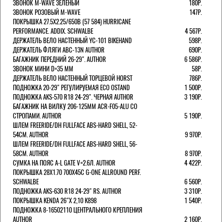
ЗВОНОК M-WAVE ЗЕЛЕНЫЙ
180Р.
ЗВОНОК РОЗОВЫЙ M-WAVE
147Р.
ПОКРЫШКА 27.5X2.25/650B (57 584) HURRICANE
PERFORMANCE. ADDIX. SCHWALBE
4 567Р.
ДЕРЖАТЕЛЬ ВЕЛО НАСТЕННЫЙ YC-101 BIKEHAND
598Р.
ДЕРЖАТЕЛЬ ФЛЯГИ ABC-13N AUTHOR
690Р.
БАГАЖНИК ПЕРЕДНИЙ 26-29". AUTHOR
6 586Р.
ЗВОНОК МИНИ D=35 ММ
58Р.
ДЕРЖАТЕЛЬ ВЕЛО НАСТЕННЫЙ ТОРЦЕВОЙ HORST
786Р.
ПОДНОЖКА 20-29" РЕГУЛИРУЕМАЯ ECO OSTAND
1 500Р.
ПОДНОЖКА AKS-570 R18 24-29". ЧЕРНАЯ AUTHOR
3 190Р.
БАГАЖНИК НА ВИЛКУ 206-125ММ ACR-F05-ALU СО
СТРОПАМИ. AUTHOR
5 190Р.
ШЛЕМ FREERIDE/DH FULLFACE ABS-HARD SHELL, 52-
54СМ. AUTHOR
9 970Р.
ШЛЕМ FREERIDE/DH FULLFACE ABS-HARD SHELL, 56-
58СМ. AUTHOR
8 970Р.
СУМКА НА ПОЯС A-L GATE V=2.6Л. AUTHOR
4 422Р.
ПОКРЫШКА 28X1.70 700X45C G-ONE ALLROUND PERF.
SCHWALBE
6 560Р.
ПОДНОЖКА AKS-630 R18 24-29" RS. AUTHOR
3 310Р.
ПОКРЫШКА KENDA 26"Х 2,10 K898
1 540Р.
ПОДНОЖКА 8-16502110 ЦЕНТРАЛЬНОГО КРЕПЛЕНИЯ
AUTHOR
2 160Р.