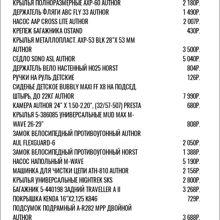
КРЫЛЬЯ ПОЛНОРАЗМЕРНЫЕ AXP-60 AUTHOR
2 180Р.
ДЕРЖАТЕЛЬ ФЛЯГИ АВС FLY 33 AUTHOR
1 490Р.
НАСОС AAP CROSS LITE AUTHOR
2 007Р.
КРЕПЕЖ БАГАЖНИКА OSTAND
430Р.
КРЫЛЬЯ МЕТАЛЛОПЛАСТ. AXP-53 BLK 28"Х 53 ММ
AUTHOR
3 500Р.
СЕДЛО SONO ASL AUTHOR
5 040Р.
ДЕРЖАТЕЛЬ ВЕЛО НАСТЕННЫЙ H025 HORST
804Р.
РУЧКИ НА РУЛЬ ДЕТСКИЕ
126Р.
СИДЕНЬЕ ДЕТСКОЕ BUBBLY MAXI FF X8 НА ПОДСЕД.
ШТЫРЬ, ДО 22КГ AUTHOR
7 990Р.
КАМЕРА AUTHOR 24" Х 1.50-2.20", (32/57-507) PRESTA
680Р.
КРЫЛЬЯ 5-386085 УНИВЕРСАЛЬНЫЕ MUD MAX M-
WAVE 26-29"
808Р.
ЗАМОК ВЕЛОСИПЕДНЫЙ ПРОТИВОУГОННЫЙ AUTHOR
AUL FLEXGUARD-6
2 050Р.
ЗАМОК ВЕЛОСИПЕДНЫЙ ПРОТИВОУГОННЫЙ HORST
1 388Р.
НАСОС НАПОЛЬНЫЙ M-WAVE
5 190Р.
МАШИНКА ДЛЯ ЧИСТКИ ЦЕПИ ATH-810 AUTHOR
2 156Р.
КРЫЛЬЯ УНИВЕРСАЛЬНЫЕ HIGHTREK SKS
2 800Р.
БАГАЖНИК 5-440198 ЗАДНИЙ TRAVELLER A II
3 268Р.
ПОКРЫШКА KENDA 16"Х2,125 K846
729Р.
ПОДСУМОК ПОДРАМНЫЙ A-R282 MPP ДВОЙНОЙ
AUTHOR
3 688Р.