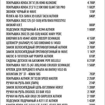
ПОКРЫШКА KENDA 26"Х1,95 K946 KLONDIKE
4 790Р.
ПОКРЫШКА KENDA 27,5"Х 2,10K1080 SLANT SIX PRO
1 682Р.
ЗВОНОК ЧЕРНЫЙ M-WAVE
170Р.
ФЛЯГА AB-TCX-SHIVA X9 0.85Л TACX/AUTHOR
640Р.
ПОКРЫШКА 26X2.125 (57-559) MTB/BMX/FREESTYLE
НИЗКИЙ H.R.T.
880Р.
ПОДСУМОК ПОДРАМНЫЙ A-R244 AUTHOR
1 600Р.
ПОКРЫШКА 26X2.35 (60-559) MAGIC MARY PERF,
BIKEPARK B/B HS447 ADDIX 20D2EPI SCHWALBE
4 150Р.
ЦЕПЕМЕТР (КАЛИБР) YC-503 BIKEHAND 6-14503
248Р.
ЗАМОК ВЕЛОСИПЕДНЫЙ ПРОТИВОУГОННЫЙ AUTHOR
2 760Р.
ЗАМОК ВЕЛОСИПЕДНЫЙ ПРОТИВОУГОННЫЙ M-WAVE
1 147Р.
НАСОС 8-18101024 AAP PUMPER AUTHOR
610Р.
СИДЕНЬЕ ДЕТСКОЕ НА БАГАЖНИК PEPE BELLELLI
6 210Р.
ПОКРЫШКА 16X1.75 (47-305) ROAD CRUISER SCHWALBE
1 560Р.
КРЕПЕЖ ДЛЯ ПЕРЕДНЕГО КРЫЛА НА ВИЛКУ VELO 65
MOUNTAIN 29" 37 - 40ММ SKS
793Р.
ПОКРЫШКА AUTHOR 26"Х2,00 SPEED MASTER
2 250Р.
РУЧКИ НА РУЛЬ BMX (ПАРА)
214Р.
ЗАМОК ВЕЛОCИПЕДНЫЙ ЦЕПЬ 8Х1200ММ HORST
1 390Р.
РУЧКИ НА РУЛЬ ERGOGEL D3 BAR VELO
2 740Р.
РУЧКИ НА РУЛЬ AGR ERGO 20 GRIPLOCK AUTHOR
2 190Р.
ПОДСУМОК ПОДРАМНЫЙ A-R211 X7 AUTHOR
1 430Р.