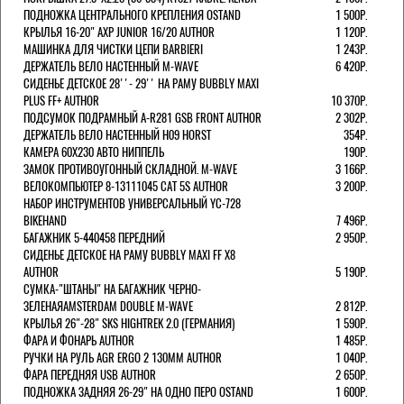
ПОДНОЖКА ЦЕНТРАЛЬНОГО КРЕПЛЕНИЯ OSTAND
1 500Р.
КРЫЛЬЯ 16-20" AXP JUNIOR 16/20 AUTHOR
1 120Р.
МАШИНКА ДЛЯ ЧИСТКИ ЦЕПИ BARBIERI
1 243Р.
ДЕРЖАТЕЛЬ ВЕЛО НАСТЕННЫЙ M-WAVE
6 420Р.
СИДЕНЬЕ ДЕТСКОЕ 28''- 29'' НА РАМУ BUBBLY MAXI
PLUS FF+ AUTHOR
10 370Р.
ПОДСУМОК ПОДРАМНЫЙ A-R281 GSB FRONT AUTHOR
2 302Р.
ДЕРЖАТЕЛЬ ВЕЛО НАСТЕННЫЙ H09 HORST
354Р.
КАМЕРА 60X230 АВТО НИППЕЛЬ
190Р.
ЗАМОК ПРОТИВОУГОННЫЙ СКЛАДНОЙ. M-WAVE
3 166Р.
ВЕЛОКОМПЬЮТЕР 8-13111045 CAT 5S AUTHOR
3 200Р.
НАБОР ИНСТРУМЕНТОВ УНИВЕРСАЛЬНЫЙ YC-728
BIKEHAND
7 496Р.
БАГАЖНИК 5-440458 ПЕРЕДНИЙ
2 950Р.
СИДЕНЬЕ ДЕТСКОЕ НА РАМУ BUBBLY MAXI FF X8
AUTHOR
5 190Р.
СУМКА-"ШТАНЫ" НА БАГАЖНИК ЧЕРНО-
ЗЕЛЕНАЯAMSTERDAM DOUBLE M-WAVE
2 812Р.
КРЫЛЬЯ 26"-28" SKS HIGHTREK 2.0 (ГЕРМАНИЯ)
1 590Р.
ФАРА И ФОНАРЬ AUTHOR
1 485Р.
РУЧКИ НА РУЛЬ AGR ERGO 2 130ММ AUTHOR
1 040Р.
ФАРА ПЕРЕДНЯЯ USB AUTHOR
2 650Р.
ПОДНОЖКА ЗАДНЯЯ 26-29" НА ОДНО ПЕРО OSTAND
1 600Р.