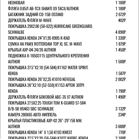
НЕОНОВАЯ
1 180Р.
ФЛЯГА 0.85Л AB-TCX-SHANTI X9 TACX/AUTHOR
1 180Р.
БАГАЖНИК ЗАДНИЙ CD-15B OSTAND
2 672Р.
ДЕРЖАТЕЛЬ ФЛЯГИ M-WAVE
402Р.
ПОКРЫШКА 29X2.00 (50-622) HURRICANE GREENGUARD.
SCHWALBE
4 890Р.
ПОКРЫШКА KENDA 24"Х1,95 K905 K-RAD
1 330Р.
СУМКА НА РАМУ ROTTERDAM TOP XL SC. M-WAVE
1 879Р.
КРЫЛЬЯ AXP-04-24/26 AUTHOR
1 450Р.
ПОДНОЖКА 8-16503115 ЦЕНТРАЛЬНОГО КРЕПЛЕНИЯ
AUTHOR
1 500Р.
ПОКРЫШКА 27.5"Х2.10 (54-584) K1162 WATER SPIRIT.
KENDA
1 587Р.
ПОКРЫШКА KENDA 26"Х2,35 K1010 NEVEGAL
2 002Р.
ПОКРЫШКА 26"Х2.10 (52-559) K1153 APTOR 30TPI
KENDA
1 790Р.
ДЕРЖАТЕЛЬ ФЛЯГИ БОКОВОЙ ABC-35 X7 AUTHOR
1 490Р.
ПОКРЫШКА 27.5X2.25 TOUGH TOM K-GUARD 57-584
B/B-SK HS463 SBC SCHWALBE
3 132Р.
КАМЕРА 280Х65 АВТО НИППЕЛЬ
234Р.
КРЫЛЬЯ ПЛАСТИКОВЫЕ AXP-02 26"-29"/58 ММ.
AUTHOR
3 600Р.
ПОКРЫШКА KENDA 14" Х 1,50 K193 KWEST
770Р.
ПОКРЫШКА 27.5"Х2.20 (56-584) K1027 KADRE. KENDA
2 100Р.