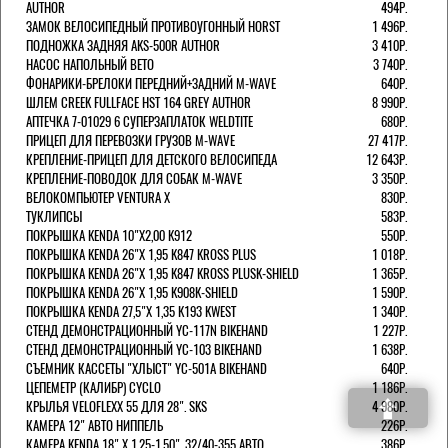
AUTHOR
494Р.
ЗАМОК ВЕЛОСИПЕДНЫЙ ПРОТИВОУГОННЫЙ HORST
1 496Р.
ПОДНОЖКА ЗАДНЯЯ AKS-500R AUTHOR
3 410Р.
НАСОС НАПОЛЬНЫЙ BETO
3 740Р.
ФОНАРИКИ-БРЕЛОКИ ПЕРЕДНИЙ+ЗАДНИЙ M-WAVE
640Р.
ШЛЕМ CREEK FULLFACE HST 164 GREY AUTHOR
8 990Р.
АПТЕЧКА 7-01029 6 СУПЕРЗАПЛАТОК WELDTITE
680Р.
ПРИЦЕП ДЛЯ ПЕРЕВОЗКИ ГРУЗОВ M-WAVE
27 417Р.
КРЕПЛЕНИЕ-ПРИЦЕП ДЛЯ ДЕТСКОГО ВЕЛОСИПЕДА
12 643Р.
КРЕПЛЕНИЕ-ПОВОДОК ДЛЯ СОБАК M-WAVE
3 350Р.
ВЕЛОКОМПЬЮТЕР VENTURA Х
830Р.
ТУКЛИПСЫ
583Р.
ПОКРЫШКА KENDA 10"Х2,00 K912
550Р.
ПОКРЫШКА KENDA 26"Х 1,95 K847 KROSS PLUS
1 018Р.
ПОКРЫШКА KENDA 26"Х 1,95 K847 KROSS PLUSK-SHIELD
1 365Р.
ПОКРЫШКА KENDA 26"Х 1,95 K908K-SHIELD
1 590Р.
ПОКРЫШКА KENDA 27,5"Х 1,35 K193 KWEST
1 340Р.
СТЕНД ДЕМОНСТРАЦИОННЫЙ YC-117N BIKEHAND
1 227Р.
СТЕНД ДЕМОНСТРАЦИОННЫЙ YC-103 BIKEHAND
1 638Р.
СЪЕМНИК КАССЕТЫ "ХЛЫСТ" YC-501A BIKEHAND
640Р.
ЦЕПЕМЕТР (КАЛИБР) CYCLO
1 186Р.
КРЫЛЬЯ VELOFLEXX 55 ДЛЯ 28". SKS
4 980Р.
КАМЕРА 12" АВТО НИППЕЛЬ
226Р.
КАМЕРА KENDA 18" Х 1.25-1.50", 32/40-355 АВТО
386Р.