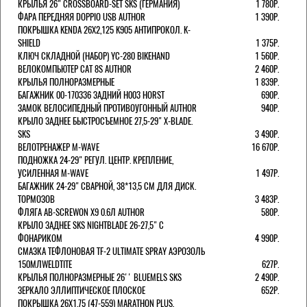
КРЫЛЬЯ 26" CROSSBOARD-SET SKS (ГЕРМАНИЯ)
1 780Р.
ФАРА ПЕРЕДНЯЯ DOPPIO USB AUTHOR
1 390Р.
ПОКРЫШКА KENDA 26Х2,125 K905 АНТИПРОКОЛ. K-
SHIELD
1 375Р.
КЛЮЧ СКЛАДНОЙ (НАБОР) YC-280 BIKEHAND
1 560Р.
ВЕЛОКОМПЬЮТЕР CAT 8S AUTHOR
2 460Р.
КРЫЛЬЯ ПОЛНОРАЗМЕРНЫЕ
1 839Р.
БАГАЖНИК 00-170336 ЗАДНИЙ H003 HORST
690Р.
ЗАМОК ВЕЛОСИПЕДНЫЙ ПРОТИВОУГОННЫЙ AUTHOR
940Р.
КРЫЛО ЗАДНЕЕ БЫСТРОСЪЕМНОЕ 27,5-29" X-BLADE.
SKS
3 490Р.
ВЕЛОТРЕНАЖЕР M-WAVE
16 670Р.
ПОДНОЖКА 24-29" РЕГУЛ. ЦЕНТР. КРЕПЛЕНИЕ,
УСИЛЕННАЯ M-WAVE
1 497Р.
БАГАЖНИК 24-29" СВАРНОЙ, 38*13,5 СМ ДЛЯ ДИСК.
ТОРМОЗОВ
3 483Р.
ФЛЯГА AB-SCREWON X9 0.6Л AUTHOR
580Р.
КРЫЛО ЗАДНЕЕ SKS NIGHTBLADE 26-27,5" С
ФОНАРИКОМ
4 990Р.
СМАЗКА ТЕФЛОНОВАЯ TF-2 ULTIMATE SPRAY АЭРОЗОЛЬ
150МЛWELDTITE
627Р.
КРЫЛЬЯ ПОЛНОРАЗМЕРНЫЕ 26'' BLUEMELS SKS
2 490Р.
ЗЕРКАЛО ЭЛЛИПТИЧЕСКОЕ ПЛОСКОЕ
652Р.
ПОКРЫШКА 26X1.75 (47-559) MARATHON PLUS,