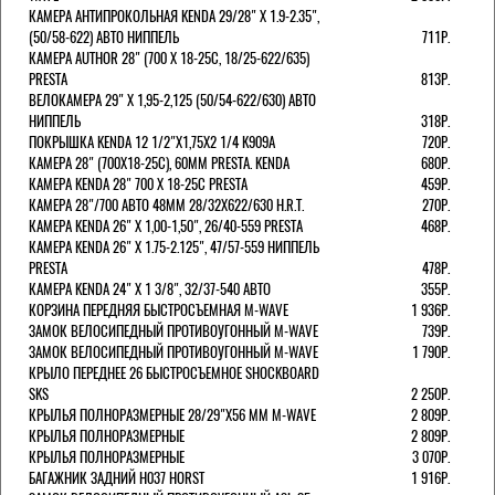
КАМЕРА АНТИПРОКОЛЬНАЯ KENDA 29/28" Х 1.9-2.35",
(50/58-622) АВТО НИППЕЛЬ
711Р.
КАМЕРА AUTHOR 28" (700 Х 18-25С, 18/25-622/635)
PRESTA
813Р.
ВЕЛОКАМЕРА 29" X 1,95-2,125 (50/54-622/630) АВТО
НИППЕЛЬ
318Р.
ПОКРЫШКА KENDA 12 1/2"Х1,75X2 1/4 K909A
720Р.
КАМЕРА 28" (700Х18-25С), 60ММ PRESTA. KENDA
680Р.
КАМЕРА KENDA 28" 700 Х 18-25С PRESTA
459Р.
КАМЕРА 28"/700 АВТО 48ММ 28/32Х622/630 H.R.T.
270Р.
КАМЕРА KENDA 26" Х 1,00-1,50", 26/40-559 PRESTA
468Р.
КАМЕРА KENDA 26" Х 1.75-2.125", 47/57-559 НИППЕЛЬ
PRESTA
478Р.
КАМЕРА KENDA 24" Х 1 3/8", 32/37-540 АВТО
355Р.
КОРЗИНА ПЕРЕДНЯЯ БЫСТРОСЪЕМНАЯ M-WAVE
1 936Р.
ЗАМОК ВЕЛОСИПЕДНЫЙ ПРОТИВОУГОННЫЙ M-WAVE
739Р.
ЗАМОК ВЕЛОСИПЕДНЫЙ ПРОТИВОУГОННЫЙ M-WAVE
1 790Р.
КРЫЛО ПЕРЕДНЕЕ 26 БЫСТРОСЪЕМНОЕ SHOCKBOARD
SKS
2 250Р.
КРЫЛЬЯ ПОЛНОРАЗМЕРНЫЕ 28/29"Х56 ММ M-WAVE
2 809Р.
КРЫЛЬЯ ПОЛНОРАЗМЕРНЫЕ
2 809Р.
КРЫЛЬЯ ПОЛНОРАЗМЕРНЫЕ
3 070Р.
БАГАЖНИК ЗАДНИЙ H037 HORST
1 916Р.