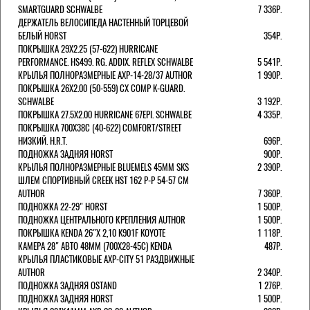
SMARTGUARD SCHWALBE
7 336Р.
ДЕРЖАТЕЛЬ ВЕЛОCИПЕДА НАСТЕННЫЙ ТОРЦЕВОЙ
БЕЛЫЙ HORST
354Р.
ПОКРЫШКА 29X2.25 (57-622) HURRICANE
PERFORMANCE. HS499. RG. ADDIX. REFLEX SCHWALBE
5 541Р.
КРЫЛЬЯ ПОЛНОРАЗМЕРНЫЕ AXP-14-28/37 AUTHOR
1 990Р.
ПОКРЫШКА 26X2.00 (50-559) CX COMP K-GUARD.
SCHWALBE
3 192Р.
ПОКРЫШКА 27.5X2.00 HURRICANE 67EPI. SCHWALBE
4 335Р.
ПОКРЫШКА 700X38С (40-622) COMFORT/STREET
НИЗКИЙ. H.R.T.
696Р.
ПОДНОЖКА ЗАДНЯЯ HORST
900Р.
КРЫЛЬЯ ПОЛНОРАЗМЕРНЫЕ BLUEMELS 45MM SKS
2 390Р.
ШЛЕМ СПОРТИВНЫЙ CREEK HST 162 Р-Р 54-57 СМ
AUTHOR
7 360Р.
ПОДНОЖКА 22-29" HORST
1 500Р.
ПОДНОЖКА ЦЕНТРАЛЬНОГО КРЕПЛЕНИЯ AUTHOR
1 500Р.
ПОКРЫШКА KENDA 26"Х 2,10 K901F KOYOTE
1 118Р.
КАМЕРА 28" АВТО 48ММ (700Х28-45С) KENDA
487Р.
КРЫЛЬЯ ПЛАСТИКОВЫЕ AXP-CITY 51 РАЗДВИЖНЫЕ
AUTHOR
2 340Р.
ПОДНОЖКА ЗАДНЯЯ OSTAND
1 276Р.
ПОДНОЖКА ЗАДНЯЯ HORST
1 500Р.