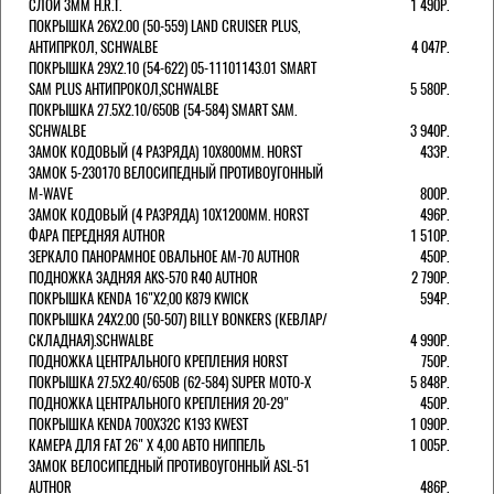
СЛОЙ 3ММ H.R.T.
1 490Р.
ПОКРЫШКА 26X2.00 (50-559) LAND CRUISER PLUS,
АНТИПРКОЛ, SCHWALBE
4 047Р.
ПОКРЫШКА 29X2.10 (54-622) 05-11101143.01 SMART
SAM PLUS АНТИПРОКОЛ,SCHWALBE
5 580Р.
ПОКРЫШКА 27.5X2.10/650B (54-584) SMART SAM.
SCHWALBE
3 940Р.
ЗАМОК КОДОВЫЙ (4 РАЗРЯДА) 10Х800ММ. HORST
433Р.
ЗАМОК 5-230170 ВЕЛОСИПЕДНЫЙ ПРОТИВОУГОННЫЙ
M-WAVE
800Р.
ЗАМОК КОДОВЫЙ (4 РАЗРЯДА) 10Х1200ММ. HORST
496Р.
ФАРА ПЕРЕДНЯЯ AUTHOR
1 510Р.
ЗЕРКАЛО ПАНОРАМНОЕ ОВАЛЬНОЕ AM-70 AUTHOR
450Р.
ПОДНОЖКА ЗАДНЯЯ AKS-570 R40 AUTHOR
2 790Р.
ПОКРЫШКА KENDA 16"Х2,00 K879 KWICK
594Р.
ПОКРЫШКА 24X2.00 (50-507) BILLY BONKERS (КЕВЛАР/
СКЛАДНАЯ).SCHWALBE
4 990Р.
ПОДНОЖКА ЦЕНТРАЛЬНОГО КРЕПЛЕНИЯ HORST
750Р.
ПОКРЫШКА 27.5X2.40/650B (62-584) SUPER MOTO-X
5 848Р.
ПОДНОЖКА ЦЕНТРАЛЬНОГО КРЕПЛЕНИЯ 20-29"
450Р.
ПОКРЫШКА KENDA 700Х32С K193 KWEST
1 090Р.
КАМЕРА ДЛЯ FAT 26" X 4,00 АВТО НИППЕЛЬ
1 005Р.
ЗАМОК ВЕЛОСИПЕДНЫЙ ПРОТИВОУГОННЫЙ ASL-51
AUTHOR
486Р.