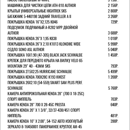
МАШИНКА ДЛЯ ЧИСТКИ ЦЕПИ ATH-810 AUTHOR
2 156Р.
КРЫЛЬЯ УНИВЕРСАЛЬНЫЕ HIGHTREK SKS
2 800Р.
БАГАЖНИК 5-440198 ЗАДНИЙ TRAVELLER A II
3 268Р.
ПОКРЫШКА KENDA 16"Х2,125 K846
729Р.
ПОДСУМОК ПОДРАМНЫЙ A-R282 MPP ДВОЙНОЙ
AUTHOR
3 688Р.
ПОКРЫШКА KENDA 26"Х 1,95 K838
1 018Р.
ПОКРЫШКА KENDA 26"Х 2,10 K1013 KLONDIKE WIDE
5 998Р.
СЕДЛО SONO ASL AUTHOR
5 040Р.
ПОКРЫШКА 16X1.90 (47-305) BLACK JACK SCHWALBE
1 450Р.
КРЕПЕЖ ДЛЯ ПЕРЕДНЕГО КРЫЛА НА ВИЛКУ VELO 65
MOUNTAIN 29" 40 - 43ММ SKS
793Р.
ПОКРЫШКА 27.5X2.25 HURRICANE SCHWALBE
5 499Р.
ПОКРЫШКА KENDA 700Х28С K193 KWEST
1 200Р.
ПОКРЫШКА 26X2.10 (54-559) SMART SAM PLUS PERF.
SCHWALBE
5 760Р.
КАМЕРА АНТИПРОКОЛЬНАЯ KENDA 28" (700 Х 18-25C)
СПОРТ НИППЕЛЬ
703Р.
КАМЕРА KENDA 28" 700 Х 28-45С PRESTA
640Р.
КАМЕРА KENDA 20" Х 1 3/8", 32/37-438/451 СПОРТ
НИППЕЛЬ
481Р.
КАМЕРА KENDA 10" Х 2.00", 54-152 АВТО ИЗОГНУТЫЙ
390Р.
ЗЕРКАЛО 8-16450001 ПАНОРАМНОЕ КРУГЛОЕ AM-45