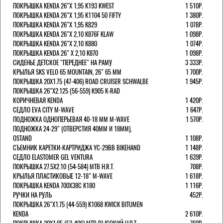
ПОКРЫШКА KENDA 26"Х 1,95 K193 KWEST
1 510Р.
ПОКРЫШКА KENDA 26"Х 1,95 K1104 50 FIFTY
1 380Р.
ПОКРЫШКА KENDA 26"Х 1,95 K829
1 078Р.
ПОКРЫШКА KENDA 26"Х 2,10 K876F KLAW
1 098Р.
ПОКРЫШКА KENDA 26"Х 2,10 K880
1 074Р.
ПОКРЫШКА KENDA 26" Х 2,10 K870
1 098Р.
СИДЕНЬЕ ДЕТСКОЕ "ПЕРЕДНЕЕ" НА РАМУ
3 333Р.
КРЫЛЬЯ SKS VELO 65 MOUNTAIN, 26" 65 ММ
1 700Р.
ПОКРЫШКА 20X1.75 (47-406) ROAD CRUISER SCHWALBE
1 945Р.
ПОКРЫШКА 26"Х2.125 (56-559) K905 K-RAD
КОРИЧНЕВАЯ KENDA
1 420Р.
СЕДЛО EVA CITY M-WAVE
1 647Р.
ПОДНОЖКА ОДНОПЕРЬЕВАЯ 40-18 ММ M-WAVE
1 570Р.
ПОДНОЖКА 24-29" (ОТВЕРСТИЯ 40ММ И 18ММ),
OSTAND
1 108Р.
СЪЕМНИК КАРЕТКИ-КАРТРИДЖА YC-29BB BIKEHAND
1 148Р.
СЕДЛО ELASTOMER GEL VENTURA
1 639Р.
ПОКРЫШКА 27.5X2.10 (54-584) MTB H.R.T.
708Р.
КРЫЛЬЯ ПЛАСТИКОВЫЕ 12-18" M-WAVE
1 618Р.
ПОКРЫШКА KENDA 700Х38С K180
1 116Р.
РУЧКИ НА РУЛЬ
452Р.
ПОКРЫШКА 26"Х1.75 (44-559) K1068 KWICK BITUMEN
KENDA
2 610Р.