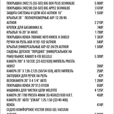
ПОКРЫШКА 24X2,15 (55-507) BIG BEN PLUS SCHWALBE
5 068Р.
ПОКРЫШКА 24X2.00 (50-507) BIG APPLE SCHWALBE
3 670Р.
ЗАЩИТА СИСТЕМЫ И ЦЕПИ ACO-AUTHOR 16"
1 550Р.
КРЫЛЬЯ 28'' ПОЛНОРАЗМЕРНЫЕ AXP-12-28/45
AUTHOR
2 210Р.
КРЕПЕЖ ДЛЯ БАГАЖНИКА XL
748Р.
КРЫЛЬЯ 16-20" M-WAVE
1 790Р.
ПОКРЫШКА KENDA 700Х40С K879 KWICK. K-SHIELD
1 383Р.
РУЧКИ НА РУЛЬ AGR-R192-102 AUTHOR
540Р.
КРЫЛЬЯ УНИВЕРСАЛЬНЫЕ AXP-02-24/29 AUTHOR
1 500Р.
СИДЕНЬЕ ДЕТСКОЕ "ПЕРЕДНЕЕ" УНИВЕРСАЛЬНОЕ НА
РАМУ/ВЫНОС RABBIT B-FIX BELLELLI
5 300Р.
КАМЕРА 700" Х 18/23C (23-622/630) НИППЕЛЬ PRESTA.
HORST
286Р.
КАМЕРА 26" X 1,95-2,125 (50/54-559), АВТО НИППЕЛЬ
258Р.
ЗАГЛУШКИ ДЛЯ РУЧЕК НА РУЛЬ
42Р.
ВЕЛОКАМЕРА 20" Х 4 1/4" АВТО
1 260Р.
ПОКРЫШКА KENDA 20"Х1,5 K1038
658Р.
МАШИНКА ДЛЯ ЧИСТКИ ЦЕПИ WELDTITE
4 125Р.
КАМЕРА 28"/700 PRESTA 48ММ 35/45Х622/630 H.R.T.
450Р.
КАМЕРА 20" АВТО "УЗКАЯ" 1.25-1.50 (32/40-406)
KENDA
414Р.
СЕДЛО КОМФОРТНОЕ VECTOR ERGO GEL VACUUM