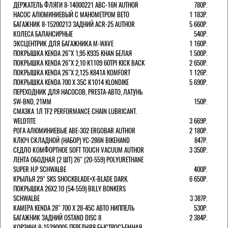
ДЕРЖАТЕЛЬ ФЛЯГИ 8-14000221 ABC-16N AUTHOR
780Р.
НАСОС АЛЮМИНИЕВЫЙ С МАНОМЕТРОМ BETO
1 183Р.
БАГАЖНИК 8-15200213 ЗАДНИЙ ACR-25 AUTHOR
5 660Р.
КОЛЕСА БАЛАНСИРНЫЕ
540Р.
ЭКСЦЕНТРИК ДЛЯ БАГАЖНИКА M-WAVE
1 160Р.
ПОКРЫШКА KENDA 26"Х 1,95 K935 KHAN БЕЛАЯ
1 500Р.
ПОКРЫШКА KENDA 26"Х 2,10 K1109 60TPI KICK BACK
2 650Р.
ПОКРЫШКА KENDA 26"Х 2,125 K841A KOMFORT
1 126Р.
ПОКРЫШКА KENDA 700 Х 35С К1014 KLONDIKE
5 690Р.
ПЕРЕХОДНИК ДЛЯ НАСОСОВ, PRESTA-АВТО, ЛАТУНЬ
SW-BND, 21ММ
150Р.
СМАЗКА 1Л TF2 PERFORMANCE CHAIN LUBRICANT.
WELDTITE
3 669Р.
РОГА АЛЮМИНИЕВЫЕ ABE-302 ERGOBAR AUTHOR
2 180Р.
КЛЮЧ СКЛАДНОЙ (НАБОР) YC-286N BIKEHAND
847Р.
СЕДЛО КОМФОРТНОЕ SOFT TOUCH VACUUM AUTHOR
3 350Р.
ЛЕНТА ОБОДНАЯ (2 ШТ) 26" (20-559) POLYURETHANE
SUPER H.P SCHWALBE
400Р.
КРЫЛЬЯ 29" SKS SHOCKBLADE+X-BLADE DARK.
6 650Р.
ПОКРЫШКА 26X2.10 (54-559) BILLY BONKERS
SCHWALBE
3 387Р.
КАМЕРА KENDA 28" 700 Х 28-45С АВТО НИППЕЛЬ
530Р.
БАГАЖНИК ЗАДНИЙ OSTAND DISC II
2 384Р.
КОРЗИНА 8-15290005 ПЕРЕДНЯЯ БЫСТРОСЪЕМНАЯ