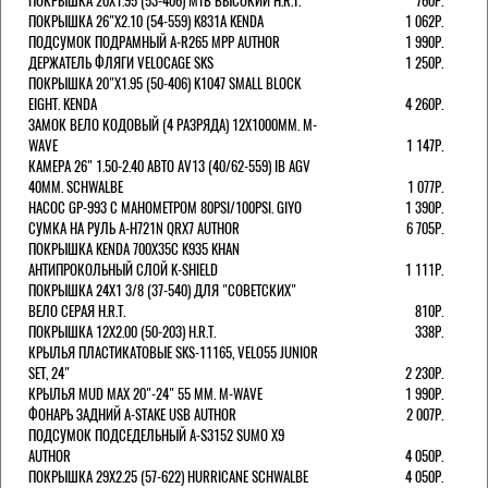
ПОКРЫШКА 20X1.95 (53-406) MTB ВЫСОКИЙ H.R.T.
760Р.
ПОКРЫШКА 26"Х2.10 (54-559) K831A KENDA
1 062Р.
ПОДСУМОК ПОДРАМНЫЙ A-R265 MPP AUTHOR
1 990Р.
ДЕРЖАТЕЛЬ ФЛЯГИ VELOCAGE SKS
1 250Р.
ПОКРЫШКА 20"Х1.95 (50-406) K1047 SMALL BLOCK
EIGHT. KENDA
4 260Р.
ЗАМОК ВЕЛО КОДОВЫЙ (4 РАЗРЯДА) 12Х1000ММ. M-
WAVE
1 147Р.
КАМЕРА 26" 1.50-2.40 АВТО AV13 (40/62-559) IB AGV
40MM. SCHWALBE
1 077Р.
НАСОС GP-993 С МАНОМЕТРОМ 80PSI/100PSI. GIYO
1 390Р.
СУМКА НА РУЛЬ A-H721N QRX7 AUTHOR
6 705Р.
ПОКРЫШКА KENDA 700Х35С K935 KHAN
АНТИПРОКОЛЬНЫЙ СЛОЙ K-SHIELD
1 111Р.
ПОКРЫШКА 24X1 3/8 (37-540) ДЛЯ "СОВЕТСКИХ"
ВЕЛО СЕРАЯ H.R.T.
810Р.
ПОКРЫШКА 12X2.00 (50-203) H.R.T.
338Р.
КРЫЛЬЯ ПЛАСТИКАТОВЫЕ SKS-11165, VELO55 JUNIOR
SET, 24"
2 230Р.
КРЫЛЬЯ MUD MAX 20"-24" 55 ММ. M-WAVE
1 990Р.
ФОНАРЬ ЗАДНИЙ A-STAKE USB AUTHOR
2 007Р.
ПОДСУМОК ПОДСЕДЕЛЬНЫЙ A-S3152 SUMO X9
AUTHOR
4 050Р.
ПОКРЫШКА 29X2.25 (57-622) HURRICANE SCHWALBE
4 050Р.