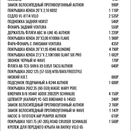
ЗАМОК ВЕЛОСИПЕДНЫЙ ПРОТИВОУГОННЫЙ AUTHOR
990Р.
ПОКРЫШКА KENDA 26"Х 2,10 K892
1 118Р.
СЕДЛО VL-8114 VELO
2 535Р.
ПОДНОЖКА ЗАДНЯЯ HORST
546Р.
ФОНАРЬ ЗАДНИЙ VENTURA
550Р.
ДЕРЖАТЕЛЬ ФЛЯГИ АВС M-LINE 45 AUTHOR
1 220Р.
ПОКРЫШКА KENDA 20"Х3,00 K1008A FLAME
1 988Р.
ФАРА+ФОНАРЬ С ЛИНЗАМИ VENTURA
435Р.
ПОКРЫШКА KENDA 26"Х1,95 K946 KLONDIKE
4 790Р.
ПОКРЫШКА KENDA 27,5"Х 2,10K1080 SLANT SIX PRO
1 682Р.
ЗВОНОК ЧЕРНЫЙ M-WAVE
170Р.
ФЛЯГА AB-TCX-SHIVA X9 0.85Л TACX/AUTHOR
640Р.
ПОКРЫШКА 26X2.125 (57-559) MTB/BMX/FREESTYLE
НИЗКИЙ H.R.T.
880Р.
ПОДСУМОК ПОДРАМНЫЙ A-R244 AUTHOR
1 600Р.
ПОКРЫШКА 26X2.35 (60-559) MAGIC MARY PERF,
BIKEPARK B/B HS447 ADDIX 20D2EPI SCHWALBE
4 150Р.
ЦЕПЕМЕТР (КАЛИБР) YC-503 BIKEHAND 6-14503
248Р.
ЗАМОК ВЕЛОСИПЕДНЫЙ ПРОТИВОУГОННЫЙ AUTHOR
2 760Р.
ЗАМОК ВЕЛОСИПЕДНЫЙ ПРОТИВОУГОННЫЙ M-WAVE
1 147Р.
НАСОС 8-18101024 AAP PUMPER AUTHOR
610Р.
ПОКРЫШКА 16X1.75 (47-305) ROAD CRUISER SCHWALBE
1 560Р.
КРЕПЕЖ ДЛЯ ПЕРЕДНЕГО КРЫЛА НА ВИЛКУ VELO 65