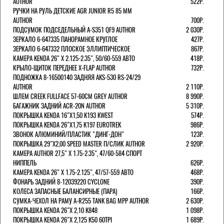
AUTHOR
522Р.
РУЧКИ НА РУЛЬ ДЕТСКИЕ AGR JUNIOR R5 85 ММ
AUTHOR
700Р.
ПОДСУМОК ПОДСЕДЕЛЬНЫЙ A-S351 QF9 AUTHOR
2 030Р.
ЗЕРКАЛО 6-647335 ПАНОРАМНОЕ КРУГЛОЕ
427Р.
ЗЕРКАЛО 6-647332 ПЛОСКОЕ ЭЛЛИПТИЧЕСКОЕ
867Р.
КАМЕРА KENDA 26" Х 2.125-2.35", 50/60-559 АВТО
418Р.
КРЫЛО-ЩИТОК ПЕРЕДНЕЕ X-FLAP AUTHOR
732Р.
ПОДНОЖКА 8-16500140 ЗАДНЯЯ AKS-530 RS-24/29
AUTHOR
2 110Р.
ШЛЕМ CREEK FULLFACE 57-60СМ GREY AUTHOR
8 990Р.
БАГАЖНИК ЗАДНИЙ ACR-20N AUTHOR
5 310Р.
ПОКРЫШКА KENDA 16"Х1,50 K193 KWEST
574Р.
ПОКРЫШКА KENDA 26"Х1,75 K197 EUROTREK
986Р.
ЗВОНОК АЛЮМИНИЙ/ПЛАСТИК "ДИНГ-ДОН"
123Р.
ПОКРЫШКА 29"Х2,00 SPEED MASTER П/СЛИК AUTHOR
2 920Р.
КАМЕРА AUTHOR 27,5" Х 1.75-2.35", 47/60-584 СПОРТ
НИППЕЛЬ
626Р.
КАМЕРА KENDA 26" Х 1.75-2.125", 47/57-559 АВТО
468Р.
ФОНАРЬ ЗАДНИЙ 8-12039220 CYCLONE
390Р.
КОЛЕСА ЗАПАСНЫЕ БАЛАНСИРНЫЕ (ПАРА)
166Р.
CУМКА-ЧЕХОЛ НА РАМУ A-R255 TANK BAG MPP AUTHOR
2 630Р.
ПОКРЫШКА KENDA 26"Х 2,10 K848
1 098Р.
ПОКРЫШКА KENDA 26"Х 2,125 K50 60TPI
1 689Р.