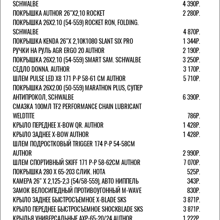
SCHWALBE
4 390Р.
ПОКРЫШКА AUTHOR 26"Х2,10 ROCKET
2 280Р.
ПОКРЫШКА 26X2.10 (54-559) ROCKET RON, FOLDING.
SCHWALBE
4 870Р.
ПОКРЫШКА KENDA 26"Х 2,10K1080 SLANT SIX PRO
1 344Р.
РУЧКИ НА РУЛЬ AGR ERGO 20 AUTHOR
2 190Р.
ПОКРЫШКА 26X2.10 (54-559) SMART SAM. SCHWALBE
3 250Р.
СЕДЛО DONNA. AUTHOR
3 170Р.
ШЛЕМ PULSE LED X8 171 Р-Р 58-61 СМ AUTHOR
5 710Р.
ПОКРЫШКА 26X2.00 (50-559) MARATHON PLUS, СУПЕР
АНТИПРОКОЛ, SCHWALBE
6 390Р.
СМАЗКА 100МЛ TF2 PERFORMANCE CHAIN LUBRICANT
WELDTITE
786Р.
КРЫЛО ПЕРЕДНЕЕ X-BOW QR. AUTHOR
1 428Р.
КРЫЛО ЗАДНЕЕ X-BOW AUTHOR
1 428Р.
ШЛЕМ ПОДРОСТКОВЫЙ TRIGGER 174 Р-Р 54-58СМ
AUTHOR
2 990Р.
ШЛЕМ СПОРТИВНЫЙ SKIFF 171 Р-Р 58-62СМ AUTHOR
7 070Р.
ПОКРЫШКА 280 X 65-203 СЛИК. HOTA
525Р.
КАМЕРА 26" X 2,125-2,3 (54/58-559), АВТО НИППЕЛЬ
343Р.
ЗАМОК ВЕЛОСИПЕДНЫЙ ПРОТИВОУГОННЫЙ M-WAVE
830Р.
КРЫЛО ЗАДНЕЕ БЫСТРОСЪЕМНОЕ X-BLADE SKS
3 871Р.
КРЫЛО ПЕРЕДНЕЕ БЫСТРОСЪЕМНОЕ SHOCKBLADE SKS
3 871Р.
КРЫЛЬЯ УНИВЕРСАЛЬНЫЕ AXP-65-20/24 AUTHOR
1 222Р.