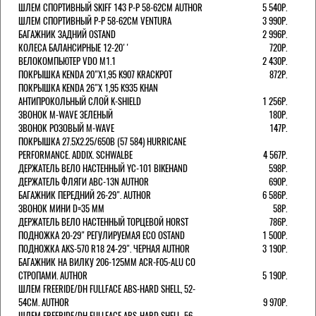
ШЛЕМ СПОРТИВНЫЙ SKIFF 143 Р-Р 58-62СМ AUTHOR
5 540Р.
ШЛЕМ СПОРТИВНЫЙ Р-Р 58-62СМ VENTURA
3 990Р.
БАГАЖНИК ЗАДНИЙ OSTAND
2 996Р.
КОЛЕСА БАЛАНСИРНЫЕ 12-20''
720Р.
ВЕЛОКОМПЬЮТЕР VDO M1.1
2 430Р.
ПОКРЫШКА KENDA 20"Х1,95 K907 KRACKPOT
872Р.
ПОКРЫШКА KENDA 26"Х 1,95 K935 KHAN
АНТИПРОКОЛЬНЫЙ СЛОЙ K-SHIELD
1 256Р.
ЗВОНОК M-WAVE ЗЕЛЕНЫЙ
180Р.
ЗВОНОК РОЗОВЫЙ M-WAVE
147Р.
ПОКРЫШКА 27.5X2.25/650B (57 584) HURRICANE
PERFORMANCE. ADDIX. SCHWALBE
4 567Р.
ДЕРЖАТЕЛЬ ВЕЛО НАСТЕННЫЙ YC-101 BIKEHAND
598Р.
ДЕРЖАТЕЛЬ ФЛЯГИ ABC-13N AUTHOR
690Р.
БАГАЖНИК ПЕРЕДНИЙ 26-29". AUTHOR
6 586Р.
ЗВОНОК МИНИ D=35 ММ
58Р.
ДЕРЖАТЕЛЬ ВЕЛО НАСТЕННЫЙ ТОРЦЕВОЙ HORST
786Р.
ПОДНОЖКА 20-29" РЕГУЛИРУЕМАЯ ECO OSTAND
1 500Р.
ПОДНОЖКА AKS-570 R18 24-29". ЧЕРНАЯ AUTHOR
3 190Р.
БАГАЖНИК НА ВИЛКУ 206-125ММ ACR-F05-ALU СО
СТРОПАМИ. AUTHOR
5 190Р.
ШЛЕМ FREERIDE/DH FULLFACE ABS-HARD SHELL, 52-
54СМ. AUTHOR
9 970Р.
ШЛЕМ FREERIDE/DH FULLFACE ABS-HARD SHELL, 56-