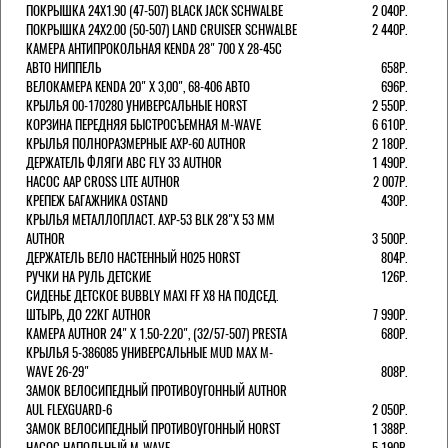
ПОКРЫШКА 24X1.90 (47-507) BLACK JACK SCHWALBE
2 040Р.
ПОКРЫШКА 24X2.00 (50-507) LAND CRUISER SCHWALBE
2 440Р.
КАМЕРА АНТИПРОКОЛЬНАЯ KENDA 28" 700 Х 28-45C
АВТО НИППЕЛЬ
658Р.
ВЕЛОКАМЕРА KENDA 20" Х 3,00", 68-406 АВТО
696Р.
КРЫЛЬЯ 00-170280 УНИВЕРСАЛЬНЫЕ HORST
2 550Р.
КОРЗИНА ПЕРЕДНЯЯ БЫСТРОСЪЕМНАЯ M-WAVE
6 610Р.
КРЫЛЬЯ ПОЛНОРАЗМЕРНЫЕ AXP-60 AUTHOR
2 180Р.
ДЕРЖАТЕЛЬ ФЛЯГИ АВС FLY 33 AUTHOR
1 490Р.
НАСОС AAP CROSS LITE AUTHOR
2 007Р.
КРЕПЕЖ БАГАЖНИКА OSTAND
430Р.
КРЫЛЬЯ МЕТАЛЛОПЛАСТ. AXP-53 BLK 28"Х 53 ММ
AUTHOR
3 500Р.
ДЕРЖАТЕЛЬ ВЕЛО НАСТЕННЫЙ H025 HORST
804Р.
РУЧКИ НА РУЛЬ ДЕТСКИЕ
126Р.
СИДЕНЬЕ ДЕТСКОЕ BUBBLY MAXI FF X8 НА ПОДСЕД.
ШТЫРЬ, ДО 22КГ AUTHOR
7 990Р.
КАМЕРА AUTHOR 24" Х 1.50-2.20", (32/57-507) PRESTA
680Р.
КРЫЛЬЯ 5-386085 УНИВЕРСАЛЬНЫЕ MUD MAX M-
WAVE 26-29"
808Р.
ЗАМОК ВЕЛОСИПЕДНЫЙ ПРОТИВОУГОННЫЙ AUTHOR
AUL FLEXGUARD-6
2 050Р.
ЗАМОК ВЕЛОСИПЕДНЫЙ ПРОТИВОУГОННЫЙ HORST
1 388Р.
НАСОС НАПОЛЬНЫЙ M-WAVE
5 190Р.