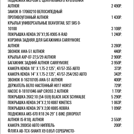
ПОДНОЖКА AKS-09A C ЦЕНТРАЛЬНОГО КРЕПЛЕНИЯ
AUTHOR
2 490Р.
ЗАМОК 8-17060210 ВЕЛОСИПЕДНЫЙ
ПРОТИВОУГОННЫЙ AUTHOR
1 430Р.
КРЫЛЬЯ УНИВЕРСАЛЬНЫЕ BEAVERTAIL SET SKS 0-
10100
3 108Р.
ПОКРЫШКА KENDA 26"Х1,95 K905 K-RAD
1 240Р.
КОРЗИНА ЗАДНЯЯ ДЛЯ БАГАЖНИКА CARRYMORE
AUTHOR
3 280Р.
ЗВОНОК AWA-51 AUTHOR
440Р.
КРЫЛЬЯ AXP-07-27,5/29 AUTHOR
2 900Р.
БАГАЖНИК ЗАДНИЙ AUTHOR CARRYMORE
3 950Р.
КАМЕРА KENDA 18" Х 1.75-2.125", 47/57-355 АВТО
373Р.
КАМЕРА KENDA 14" Х 1.75-2.125", 47/57-254/263 АВТО
342Р.
ЗВОНОК 8-16310105 AWA-51 AUTHOR
400Р.
ДЕРЖАТЕЛЬ ВЕЛО НАСТЕННЫЙ H017 HORST
729Р.
НАСОС 8-18101046 AAP CROSS 2 AUTHOR
1 770Р.
ПОКРЫШКА 26X2.10 (54-559) BLACK JACK SCHWALBE
5 290Р.
ПОКРЫШКА KENDA 24"Х 2,10 K887 KINETICS
1 063Р.
ПОКРЫШКА KENDA 26"Х 2,00 K885 KOBRA
1 096Р.
ПОДНОЖКА AKS-670 R18 24-29" E-BIKE (DROPOUT
AUTHOR IS-R18). AUTHOR
3 550Р.
КАМЕРА 200Х50 АВТО НИППЕЛЬ
200Р.
ФЛЯГА AB-TCX-SHANTI X9 0.85Л СЕРЕБРИСТО-