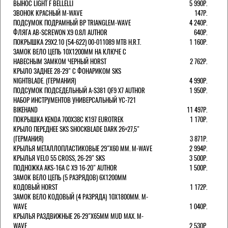
ВЫНОС LIGHT F BELLELLI
5 990Р.
ЗВОНОК КРАСНЫЙ M-WAVE
147Р.
ПОДСУМОК ПОДРАМНЫЙ BP TRIANGLEM-WAVE
4 240Р.
ФЛЯГА AB-SCREWON X9 0.8Л AUTHOR
640Р.
ПОКРЫШКА 29X2.10 (54-622) 00-011089 MTB H.R.T.
1 160Р.
ЗАМОК ВЕЛО ЦЕПЬ 10Х1200ММ НА КЛЮЧЕ С
НАВЕСНЫМ ЗАМКОМ ЧЕРНЫЙ HORST
2 762Р.
КРЫЛО ЗАДНЕЕ 28-29" С ФОНАРИКОМ SKS
NIGHTBLADE. (ГЕРМАНИЯ)
4 990Р.
ПОДСУМОК ПОДСЕДЕЛЬНЫЙ A-S381 QF9 X7 AUTHOR
1 950Р.
НАБОР ИНСТРУМЕНТОВ УНИВЕРСАЛЬНЫЙ YC-721
BIKEHAND
11 497Р.
ПОКРЫШКА KENDA 700Х38С K197 EUROTREK
1 170Р.
КРЫЛО ПЕРЕДНЕЕ SKS SHOCKBLADE DARK 26+27,5"
(ГЕРМАНИЯ)
3 871Р.
КРЫЛЬЯ МЕТАЛЛОПЛАСТИКОВЫЕ 29"Х60 ММ. M-WAVE
2 994Р.
КРЫЛЬЯ VELO 55 CROSS, 26-29" SKS
3 500Р.
ПОДНОЖКА AKS-16A C X9 16-20" AUTHOR
1 500Р.
ЗАМОК ВЕЛО ЦЕПЬ (5 РАЗРЯДОВ) 6Х1200ММ
КОДОВЫЙ HORST
1 172Р.
ЗАМОК ВЕЛО КОДОВЫЙ (4 РАЗРЯДА) 10Х1800ММ. M-
WAVE
1 040Р.
КРЫЛЬЯ РАЗДВИЖНЫЕ 26-29"Х65ММ MUD MAX. M-
WAVE
2 530Р.