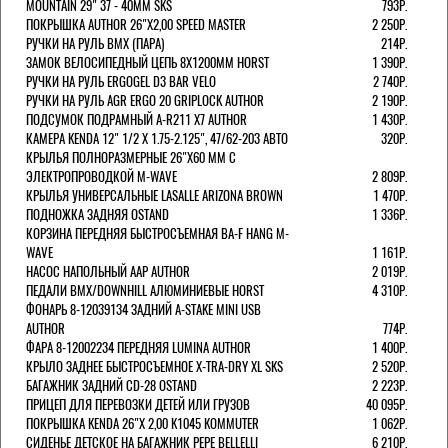
MOUNTAIN 29" 37 - 40ММ SKS
793Р.
ПОКРЫШКА AUTHOR 26"Х2,00 SPEED MASTER
2 250Р.
РУЧКИ НА РУЛЬ BMX (ПАРА)
214Р.
ЗАМОК ВЕЛОCИПЕДНЫЙ ЦЕПЬ 8Х1200ММ HORST
1 390Р.
РУЧКИ НА РУЛЬ ERGOGEL D3 BAR VELO
2 740Р.
РУЧКИ НА РУЛЬ AGR ERGO 20 GRIPLOCK AUTHOR
2 190Р.
ПОДСУМОК ПОДРАМНЫЙ A-R211 X7 AUTHOR
1 430Р.
КАМЕРА KENDA 12" 1/2 Х 1.75-2.125", 47/62-203 АВТО
320Р.
КРЫЛЬЯ ПОЛНОРАЗМЕРНЫЕ 26"Х60 ММ С
ЭЛЕКТРОПРОВОДКОЙ M-WAVE
2 809Р.
КРЫЛЬЯ УНИВЕРСАЛЬНЫЕ LASALLE ARIZONA BROWN
1 470Р.
ПОДНОЖКА ЗАДНЯЯ OSTAND
1 336Р.
КОРЗИНА ПЕРЕДНЯЯ БЫСТРОСЪЕМНАЯ BA-F HANG M-
WAVE
1 161Р.
НАСОС НАПОЛЬНЫЙ AAP AUTHOR
2 019Р.
ПЕДАЛИ BMX/DOWNHILL АЛЮМИНИЕВЫЕ HORST
4 310Р.
ФОНАРЬ 8-12039134 ЗАДНИЙ A-STAKE MINI USB
AUTHOR
774Р.
ФАРА 8-12002234 ПЕРЕДНЯЯ LUMINA AUTHOR
1 400Р.
КРЫЛО ЗАДНЕЕ БЫСТРОСЪЕМНОЕ X-TRA-DRY XL SKS
2 520Р.
БАГАЖНИК ЗАДНИЙ CD-28 OSTAND
2 223Р.
ПРИЦЕП ДЛЯ ПЕРЕВОЗКИ ДЕТЕЙ ИЛИ ГРУЗОВ
40 095Р.
ПОКРЫШКА KENDA 26"Х 2,00 K1045 KOMMUTER
1 062Р.
СИДЕНЬЕ ДЕТСКОЕ НА БАГАЖНИК PEPE BELLELLI
6 210Р.