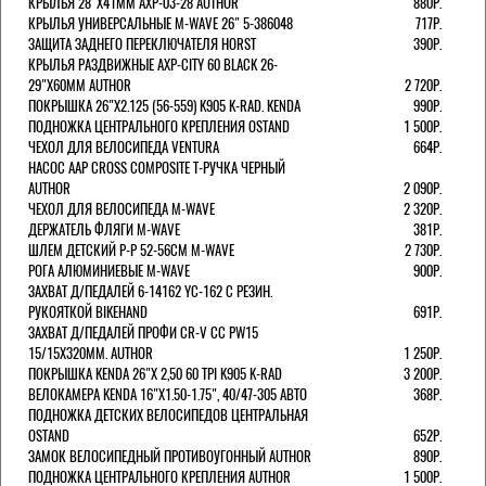
КРЫЛЬЯ 28"Х41ММ AXP-03-28 AUTHOR
880Р.
КРЫЛЬЯ УНИВЕРСАЛЬНЫЕ M-WAVE 26" 5-386048
717Р.
ЗАЩИТА ЗАДНЕГО ПЕРЕКЛЮЧАТЕЛЯ HORST
390Р.
КРЫЛЬЯ РАЗДВИЖНЫЕ AXP-CITY 60 BLACK 26-
29"Х60ММ AUTHOR
2 720Р.
ПОКРЫШКА 26"Х2.125 (56-559) K905 K-RAD. KENDA
990Р.
ПОДНОЖКА ЦЕНТРАЛЬНОГО КРЕПЛЕНИЯ OSTAND
1 500Р.
ЧЕХОЛ ДЛЯ ВЕЛОСИПЕДА VENTURA
664Р.
НАСОС AAP CROSS COMPOSITE Т-РУЧКА ЧЕРНЫЙ
AUTHOR
2 090Р.
ЧЕХОЛ ДЛЯ ВЕЛОСИПЕДА M-WAVE
2 320Р.
ДЕРЖАТЕЛЬ ФЛЯГИ M-WAVE
381Р.
ШЛЕМ ДЕТСКИЙ Р-Р 52-56СМ M-WAVE
2 730Р.
РОГА АЛЮМИНИЕВЫЕ M-WAVE
900Р.
ЗАХВАТ Д/ПЕДАЛЕЙ 6-14162 YC-162 С РЕЗИН.
РУКОЯТКОЙ BIKEHAND
691Р.
ЗАХВАТ Д/ПЕДАЛЕЙ ПРОФИ CR-V CC PW15
15/15X320ММ. AUTHOR
1 250Р.
ПОКРЫШКА KENDA 26"Х 2,50 60 TPI K905 K-RAD
3 200Р.
ВЕЛОКАМЕРА KENDA 16"Х1.50-1.75", 40/47-305 АВТО
368Р.
ПОДНОЖКА ДЕТСКИХ ВЕЛОСИПЕДОВ ЦЕНТРАЛЬНАЯ
OSTAND
652Р.
ЗАМОК ВЕЛОСИПЕДНЫЙ ПРОТИВОУГОННЫЙ AUTHOR
890Р.
ПОДНОЖКА ЦЕНТРАЛЬНОГО КРЕПЛЕНИЯ AUTHOR
1 500Р.