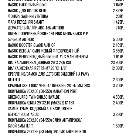
НАСОС НАПОЛЬНЫЙ GIYO
1 670Р.
НАСОС ДЛЯ ВИЛОК ВЕТО
2 822Р.
ФОНАРЬ ЗАДНИЙ VENTURA
237Р.
ФАРА ПЕРЕДНЯЯ SMART
1 425Р.
ДЕРЖАТЕЛЬ ФЛЯГИ ABC-16N AUTHOR
740Р.
ШЛЕМ СПОРТИВНЫЙ SKIFF 191 PINK-NEON/BLACK Р-Р
52-58СМ AUTHOR
5 350Р.
НАСОС BOOSTER BLACK AUTHOR
2 109Р.
НАСОС BETO АЛЮМИНИЕВЫЙ ФРЕЗЕРОВАННЫЙ
3 550Р.
НАСОС ВЕЛОСИПЕДНЫЙ GIYO GM-71 С МАНОМЕТРОМ
1 917Р.
ВИЛКА АМОРТИЗАЦИОННАЯ 26"Х 28,6 RST
23 900Р.
ВИЛКА ЖЕСТКАЯ RST RF-M7 28"Х1 1/8"
12 980Р.
КРЕПЛЕНИЕ/ЗАМОК ДЛЯ ДЕТСКИХ СИДЕНИЙ НА РАМУ
BELLELLI
2 300Р.
КРЫЛЬЯ SKS-11002, VELO 47 TREKKING, 28" 47 ММ. SKS
3 200Р.
ПОКРЫШКА 26X2.00 (50-559) MARATHON PERF,
GREENGUARD, TWINSKIN,SCHWALBE
4 590Р.
ПОКРЫШКА KENDA 29"Х2,10 (55X622) K1153
2 400Р.
ЗАМОК 12ММ, КОДОВЫЙ 4-Х РАЗР, TRESOR
6512C/180СМ. ABUS
3 890Р.
ПОКРЫШКА 26X2.10 (54-559) СЛИК АНТИПРОКОЛ.
СЛОЙ 3ММ H.R.T.
1 580Р.
ПОКРЫШКА 26X1.95 (53-559) П/СЛИК АНТИПРОКОЛ.