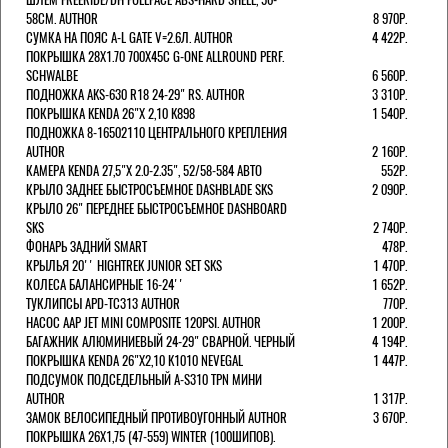
58СМ. AUTHOR
8 970Р.
СУМКА НА ПОЯС A-L GATE V=2.6Л. AUTHOR
4 422Р.
ПОКРЫШКА 28X1.70 700X45C G-ONE ALLROUND PERF.
SCHWALBE
6 560Р.
ПОДНОЖКА AKS-630 R18 24-29" RS. AUTHOR
3 310Р.
ПОКРЫШКА KENDA 26"Х 2,10 K898
1 540Р.
ПОДНОЖКА 8-16502110 ЦЕНТРАЛЬНОГО КРЕПЛЕНИЯ
AUTHOR
2 160Р.
КАМЕРА KENDA 27,5"Х 2.0-2.35", 52/58-584 АВТО
552Р.
КРЫЛО ЗАДНЕЕ БЫСТРОСЪЕМНОЕ DASHBLADE SKS
2 090Р.
КРЫЛО 26" ПЕРЕДНЕЕ БЫСТРОСЪЕМНОЕ DASHBOARD
SKS
2 740Р.
ФОНАРЬ ЗАДНИЙ SMART
478Р.
КРЫЛЬЯ 20'' HIGHTREK JUNIOR SET SKS
1 470Р.
КОЛЕСА БАЛАНСИРНЫЕ 16-24''
1 652Р.
ТУКЛИПСЫ APD-TC313 AUTHOR
770Р.
НАСОС AAP JET MINI COMPOSITE 120PSI. AUTHOR
1 200Р.
БАГАЖНИК АЛЮМИНИЕВЫЙ 24-29" СВАРНОЙ. ЧЕРНЫЙ
4 194Р.
ПОКРЫШКА KENDA 26"Х2,10 K1010 NEVEGAL
1 447Р.
ПОДСУМОК ПОДСЕДЕЛЬНЫЙ A-S310 TPN МИНИ
AUTHOR
1 317Р.
ЗАМОК ВЕЛОСИПЕДНЫЙ ПРОТИВОУГОННЫЙ AUTHOR
3 670Р.
ПОКРЫШКА 26X1,75 (47-559) WINTER (100ШИПОВ).