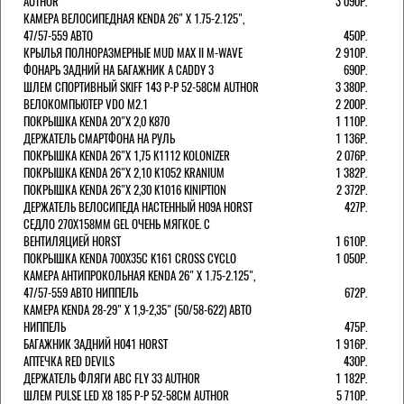
AUTHOR
3 090Р.
КАМЕРА ВЕЛОСИПЕДНАЯ KENDA 26" Х 1.75-2.125",
47/57-559 АВТО
450Р.
КРЫЛЬЯ ПОЛНОРАЗМЕРНЫЕ MUD MAX II M-WAVE
2 910Р.
ФОНАРЬ ЗАДНИЙ НА БАГАЖНИК A CADDY 3
690Р.
ШЛЕМ СПОРТИВНЫЙ SKIFF 143 Р-Р 52-58СМ AUTHOR
3 380Р.
ВЕЛОКОМПЬЮТЕР VDO M2.1
2 200Р.
ПОКРЫШКА KENDA 20"Х 2,0 K870
1 110Р.
ДЕРЖАТЕЛЬ СМАРТФОНА НА РУЛЬ
1 136Р.
ПОКРЫШКА KENDA 26"Х 1,75 K1112 KOLONIZER
2 076Р.
ПОКРЫШКА KENDA 26"Х 2,10 K1052 KRANIUM
1 382Р.
ПОКРЫШКА KENDA 26"Х 2,30 K1016 KINIPTION
2 372Р.
ДЕРЖАТЕЛЬ ВЕЛОСИПЕДА НАСТЕННЫЙ H09A HORST
427Р.
СЕДЛО 270Х158ММ GEL ОЧЕНЬ МЯГКОЕ. С
ВЕНТИЛЯЦИЕЙ HORST
1 610Р.
ПОКРЫШКА KENDA 700Х35С K161 CROSS CYCLO
1 050Р.
КАМЕРА АНТИПРОКОЛЬНАЯ KENDA 26" Х 1.75-2.125",
47/57-559 АВТО НИППЕЛЬ
672Р.
КАМЕРА KENDA 28-29" Х 1,9-2,35" (50/58-622) АВТО
НИППЕЛЬ
475Р.
БАГАЖНИК ЗАДНИЙ H041 HORST
1 916Р.
АПТЕЧКА RED DEVILS
430Р.
ДЕРЖАТЕЛЬ ФЛЯГИ АВС FLY 33 AUTHOR
1 182Р.
ШЛЕМ PULSE LED X8 185 Р-Р 52-58СМ AUTHOR
5 710Р.