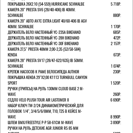
ПОКРЫШКА 26X2.10 (54-559) HURRICANE SCHWALBE
5 718Р.
КАМЕРА 20" PRESTA SV6 (28/40-406) IB 40MM.
SCHWALBE
880Р.
КАМЕРА 20" АВТО AV7C EXTRA LIGHT 40/60-406 IB AGV
40MM. SCHWALBE
1 170Р.
ДЕРЖАТЕЛЬ ВЕЛО НАСТЕННЫЙ YC-23SA BIKEHAND
685Р.
ДЕРЖАТЕЛЬ ВЕЛО НАСТЕННЫЙ YC-28H BIKEHAND
472Р.
ДЕРЖАТЕЛЬ ВЕЛО НАСТЕННЫЙ YC-30F BIKEHAND
2 157Р.
КАМЕРА 27,5" PRESTA 48ММ 2,00-2,35 (52/58-584)
KENDA
673Р.
КАМЕРА 28" PRESTA SV17 (28/47-622/635) IB 50MM.
SCHWALBE
1 074Р.
КРЕПЕЖ НАСОСОВ К РАМЕ ВЕЛОСИПЕДА AUTHOR
230Р.
ПОКРЫШКА KENDA 29"Х2,00 K1113 TURNBULL CANYON
SPORT
1 520Р.
РУЧКИ (ГРИПСЫ) НА РУЛЬ 130ММ CLOUD BASE 2 M-
WAVE
260Р.
СЕДЛО VELO PLUSH TOUR AIR LASTOMER II
6 690Р.
НАБОР КЛЮЧ TW-2/24 ДИНАМОМЕТРИЧЕСКИЙ ДЛЯ
ГОЛОВОК 1/4", 3/4/5/6/8ММ, T10, T25 В КЕЙСЕ M-
WAVE
8 990Р.
ШЛЕМ ВМХ/FREESTYLE Р-Р 58-61СМ M-WAVE
3 890Р.
РУЧКИ НА РУЛЬ ДЕТСКИЕ AGR JUNIOR R5 85 ММ