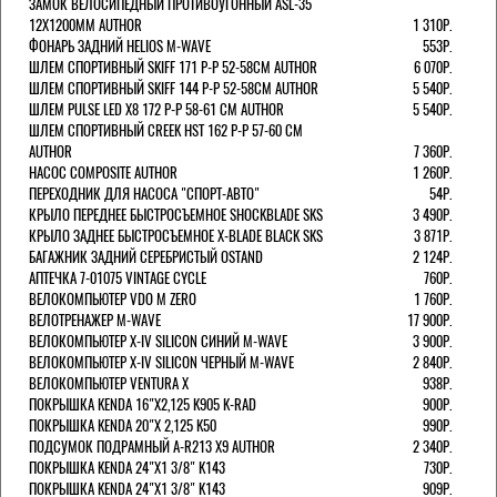
ЗАМОК ВЕЛОСИПЕДНЫЙ ПРОТИВОУГОННЫЙ ASL-35
12Х1200ММ AUTHOR
1 310Р.
ФОНАРЬ ЗАДНИЙ HELIOS M-WAVE
553Р.
ШЛЕМ СПОРТИВНЫЙ SKIFF 171 Р-Р 52-58СМ AUTHOR
6 070Р.
ШЛЕМ СПОРТИВНЫЙ SKIFF 144 Р-Р 52-58СМ AUTHOR
5 540Р.
ШЛЕМ PULSE LED X8 172 Р-Р 58-61 СМ AUTHOR
5 540Р.
ШЛЕМ СПОРТИВНЫЙ CREEK HST 162 Р-Р 57-60 СМ
AUTHOR
7 360Р.
НАСОС COMPOSITE AUTHOR
1 260Р.
ПЕРЕХОДНИК ДЛЯ НАСОСА "СПОРТ-АВТО"
54Р.
КРЫЛО ПЕРЕДНЕЕ БЫСТРОСЪЕМНОЕ SHOCKBLADE SKS
3 490Р.
КРЫЛО ЗАДНЕЕ БЫСТРОСЪЕМНОЕ X-BLADE BLACK SKS
3 871Р.
БАГАЖНИК ЗАДНИЙ СЕРЕБРИСТЫЙ OSTAND
2 124Р.
АПТЕЧКА 7-01075 VINTAGE CYCLE
760Р.
ВЕЛОКОМПЬЮТЕР VDO M ZERO
1 760Р.
ВЕЛОТРЕНАЖЕР M-WAVE
17 900Р.
ВЕЛОКОМПЬЮТЕР X-IV SILICON СИНИЙ M-WAVE
3 900Р.
ВЕЛОКОМПЬЮТЕР X-IV SILICON ЧЕРНЫЙ M-WAVE
2 840Р.
ВЕЛОКОМПЬЮТЕР VENTURA Х
938Р.
ПОКРЫШКА KENDA 16"Х2,125 K905 K-RAD
900Р.
ПОКРЫШКА KENDA 20"Х 2,125 K50
990Р.
ПОДСУМОК ПОДРАМНЫЙ A-R213 X9 AUTHOR
2 340Р.
ПОКРЫШКА KENDA 24"Х1 3/8" K143
730Р.
ПОКРЫШКА KENDA 24"Х1 3/8" K143
909Р.