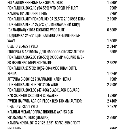
РОГА АЛЮМИНИЕВЫЕ ABE-30N AUTHOR
1 590Р.
ПОКРЫШКА 26X2.10 (54-559) MTB СРЕДНИЙ H.R.T.
790Р.
КАМЕРА 10" АВТО НИППЕЛЬ
226Р.
ПОКРЫШКА АНТИПОКОЛ. KENDA 27,5"Х 2,10 K935 KHAN
2 190Р.
ПОКРЫШКА KENDA 27,5"Х 2,10 КЕВЛАРОВЫЙ КОРД
(СКЛАДНАЯ) K1013 KLONDIKE WIDE ELITE
6 590Р.
ПОДНОЖКА 24-29" ЦЕНТРАЛЬНОГО КРЕПЛЕНИЯ M-
WAVE
1 500Р.
СЕДЛО VL-6221 VELO
2 314Р.
ГОЛОВКА 8-18191057 ДЛЯ НАСОСОВ CROSS2 AUTHOR
390Р.
ПОКРЫШКА 26X2.00 (50-559) CX COMP K-GUARD B/B-
SK HS369 SBC 50EPI SCHWALBE
2 692Р.
ПОКРЫШКА 27.5"Х2.10(52-584) K935 KHAN 30TPI.
KENDA
1 324Р.
АПТЕЧКА 5-880162 7 ЗАПЛАТОК+КЛЕЙ+ТЕРКА
198Р.
ПОКРЫШКА AUTHOR 26"Х1,95 WING
2 268Р.
ПОКРЫШКА 20X1.90 (47-406) BLACK JACK K-GUARD
B/B-SK HS407 SBC 50EPI SCHWALBE
1 780Р.
РУЧКИ НА РУЛЬ AGR GRIPLOCK R20 130 ММ AUTHOR
2 410Р.
СЕДЛО VL-3251 VELO
2 187Р.
КРЫЛЬЯ МЕТАЛЛОПЛАСТИКОВЫЕ AXP-53 BLK
28"Х53ММ AUTHOR (ИТАЛИЯ)
2 990Р.
КАМЕРА KENDA 26" Х 2.125-2.35", 50/60-559 СПОРТ
НИППЕЛЬ
476Р.