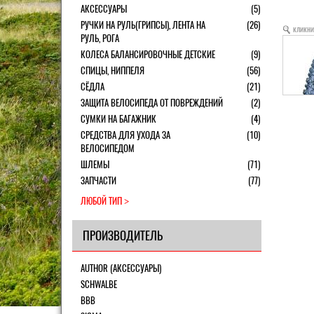
АКСЕССУАРЫ
(5)
РУЧКИ НА РУЛЬ(ГРИПСЫ), ЛЕНТА НА
(26)
кликни
РУЛЬ, РОГА
КОЛЕСА БАЛАНСИРОВОЧНЫЕ ДЕТСКИЕ
(9)
СПИЦЫ, НИППЕЛЯ
(56)
СЁДЛА
(21)
ЗАЩИТА ВЕЛОСИПЕДА ОТ ПОВРЕЖДЕНИЙ
(2)
СУМКИ НА БАГАЖНИК
(4)
СРЕДСТВА ДЛЯ УХОДА ЗА
(10)
ВЕЛОСИПЕДОМ
ШЛЕМЫ
(71)
ЗАПЧАСТИ
(77)
ЛЮБОЙ ТИП
ПРОИЗВОДИТЕЛЬ
AUTHOR (АКСЕССУАРЫ)
SCHWALBE
BBB