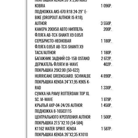
KOBRA
1 096Р.
ПОДНОЖКА AKS-670 R18 24-29" E-
BIKE (DROPOUT AUTHOR IS-R18).
AUTHOR
3 550Р.
КАМЕРА 200Х50 АВТО НИППЕЛЬ
200Р.
ФЛЯГА AB-TCX-SHANTI X9 0.85Л
СЕРЕБРИСТО-НЕОНОВАЯ
1 180Р.
ФЛЯГА 0.85Л AB-TCX-SHANTI X9
TACX/AUTHOR
1 180Р.
БАГАЖНИК ЗАДНИЙ CD-15B OSTAND
2 672Р.
ДЕРЖАТЕЛЬ ФЛЯГИ M-WAVE
402Р.
ПОКРЫШКА 29X2.00 (50-622)
HURRICANE GREENGUARD. SCHWALBE
4 890Р.
ПОКРЫШКА KENDA 24"Х1,95 K905 K-
RAD
1 330Р.
СУМКА НА РАМУ ROTTERDAM TOP XL
SC. M-WAVE
1 879Р.
КРЫЛЬЯ AXP-04-24/26 AUTHOR
1 450Р.
ПОДНОЖКА 8-16503115
ЦЕНТРАЛЬНОГО КРЕПЛЕНИЯ AUTHOR
1 500Р.
ПОКРЫШКА 27.5"Х2.10 (54-584)
K1162 WATER SPIRIT. KENDA
1 587Р.
ПОКРЫШКА KENDA 26"Х2,35 K1010