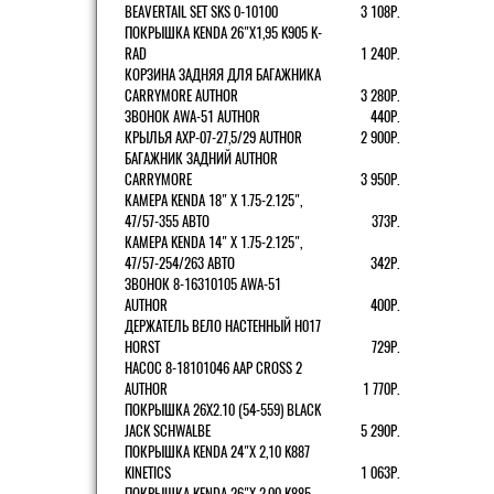
BEAVERTAIL SET SKS 0-10100
3 108Р.
ПОКРЫШКА KENDA 26"Х1,95 K905 K-
RAD
1 240Р.
КОРЗИНА ЗАДНЯЯ ДЛЯ БАГАЖНИКА
CARRYMORE AUTHOR
3 280Р.
ЗВОНОК AWA-51 AUTHOR
440Р.
КРЫЛЬЯ AXP-07-27,5/29 AUTHOR
2 900Р.
БАГАЖНИК ЗАДНИЙ AUTHOR
CARRYMORE
3 950Р.
КАМЕРА KENDA 18" Х 1.75-2.125",
47/57-355 АВТО
373Р.
КАМЕРА KENDA 14" Х 1.75-2.125",
47/57-254/263 АВТО
342Р.
ЗВОНОК 8-16310105 AWA-51
AUTHOR
400Р.
ДЕРЖАТЕЛЬ ВЕЛО НАСТЕННЫЙ H017
HORST
729Р.
НАСОС 8-18101046 AAP CROSS 2
AUTHOR
1 770Р.
ПОКРЫШКА 26X2.10 (54-559) BLACK
JACK SCHWALBE
5 290Р.
ПОКРЫШКА KENDA 24"Х 2,10 K887
KINETICS
1 063Р.
ПОКРЫШКА KENDA 26"Х 2,00 K885