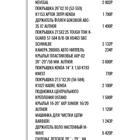
NEVEGAL
2 002Р.
ПОКРЫШКА 26"Х2.10 (52-559)
K1153 APTOR 30TPI KENDA
1 790Р.
ДЕРЖАТЕЛЬ ФЛЯГИ БОКОВОЙ ABC-
35 X7 AUTHOR
1 490Р.
ПОКРЫШКА 27.5X2.25 TOUGH TOM K-
GUARD 57-584 B/B-SK HS463 SBC
SCHWALBE
3 132Р.
КАМЕРА 280Х65 АВТО НИППЕЛЬ
234Р.
КРЫЛЬЯ ПЛАСТИКОВЫЕ AXP-02
26"-29"/58 ММ. AUTHOR
3 600Р.
ПОКРЫШКА KENDA 14" Х 1,50 K193
KWEST
770Р.
ПОКРЫШКА 27.5"Х2.20 (56-584)
K1027 KADRE. KENDA
2 100Р.
ПОДНОЖКА ЦЕНТРАЛЬНОГО
КРЕПЛЕНИЯ OSTAND
1 500Р.
КРЫЛЬЯ 16-20" AXP JUNIOR 16/20
AUTHOR
1 120Р.
МАШИНКА ДЛЯ ЧИСТКИ ЦЕПИ
BARBIERI
1 243Р.
ДЕРЖАТЕЛЬ ВЕЛО НАСТЕННЫЙ M-
WAVE
6 420Р.
СИДЕНЬЕ ДЕТСКОЕ 28''- 29'' НА