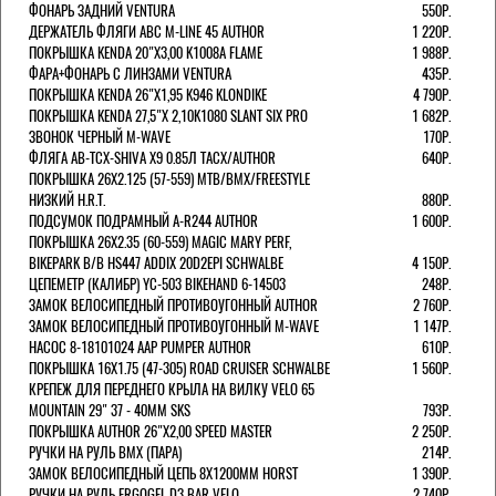
ФОНАРЬ ЗАДНИЙ VENTURA
550Р.
ДЕРЖАТЕЛЬ ФЛЯГИ АВС M-LINE 45 AUTHOR
1 220Р.
ПОКРЫШКА KENDA 20"Х3,00 K1008A FLAME
1 988Р.
ФАРА+ФОНАРЬ С ЛИНЗАМИ VENTURA
435Р.
ПОКРЫШКА KENDA 26"Х1,95 K946 KLONDIKE
4 790Р.
ПОКРЫШКА KENDA 27,5"Х 2,10K1080 SLANT SIX PRO
1 682Р.
ЗВОНОК ЧЕРНЫЙ M-WAVE
170Р.
ФЛЯГА AB-TCX-SHIVA X9 0.85Л TACX/AUTHOR
640Р.
ПОКРЫШКА 26X2.125 (57-559) MTB/BMX/FREESTYLE
НИЗКИЙ H.R.T.
880Р.
ПОДСУМОК ПОДРАМНЫЙ A-R244 AUTHOR
1 600Р.
ПОКРЫШКА 26X2.35 (60-559) MAGIC MARY PERF,
BIKEPARK B/B HS447 ADDIX 20D2EPI SCHWALBE
4 150Р.
ЦЕПЕМЕТР (КАЛИБР) YC-503 BIKEHAND 6-14503
248Р.
ЗАМОК ВЕЛОСИПЕДНЫЙ ПРОТИВОУГОННЫЙ AUTHOR
2 760Р.
ЗАМОК ВЕЛОСИПЕДНЫЙ ПРОТИВОУГОННЫЙ M-WAVE
1 147Р.
НАСОС 8-18101024 AAP PUMPER AUTHOR
610Р.
ПОКРЫШКА 16X1.75 (47-305) ROAD CRUISER SCHWALBE
1 560Р.
КРЕПЕЖ ДЛЯ ПЕРЕДНЕГО КРЫЛА НА ВИЛКУ VELO 65
MOUNTAIN 29" 37 - 40ММ SKS
793Р.
ПОКРЫШКА AUTHOR 26"Х2,00 SPEED MASTER
2 250Р.
РУЧКИ НА РУЛЬ BMX (ПАРА)
214Р.
ЗАМОК ВЕЛОCИПЕДНЫЙ ЦЕПЬ 8Х1200ММ HORST
1 390Р.
РУЧКИ НА РУЛЬ ERGOGEL D3 BAR VELO
2 740Р.