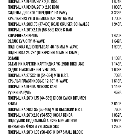
ПОКРЫШКА KENDA 26"Х 2,10 K880
1 074Р.
ПОКРЫШКА KENDA 26" Х 2,10 K870
1 098Р.
СИДЕНЬЕ ДЕТСКОЕ "ПЕРЕДНЕЕ" НА РАМУ
3 333Р.
КРЫЛЬЯ SKS VELO 65 MOUNTAIN, 26" 65 ММ
1 700Р.
ПОКРЫШКА 20X1.75 (47-406) ROAD CRUISER SCHWALBE
1 945Р.
ПОКРЫШКА 26"Х2.125 (56-559) K905 K-RAD
КОРИЧНЕВАЯ KENDA
1 420Р.
СЕДЛО EVA CITY M-WAVE
1 647Р.
ПОДНОЖКА ОДНОПЕРЬЕВАЯ 40-18 ММ M-WAVE
1 570Р.
ПОДНОЖКА 24-29" (ОТВЕРСТИЯ 40ММ И 18ММ),
OSTAND
1 108Р.
СЪЕМНИК КАРЕТКИ-КАРТРИДЖА YC-29BB BIKEHAND
1 148Р.
СЕДЛО ELASTOMER GEL VENTURA
1 639Р.
ПОКРЫШКА 27.5X2.10 (54-584) MTB H.R.T.
708Р.
КРЫЛЬЯ ПЛАСТИКОВЫЕ 12-18" M-WAVE
1 618Р.
ПОКРЫШКА KENDA 700Х38С K180
1 116Р.
РУЧКИ НА РУЛЬ
452Р.
ПОКРЫШКА 26"Х1.75 (44-559) K1068 KWICK BITUMEN
KENDA
2 610Р.
ПОКРЫШКА 20X1.95 (53-406) MTB ВЫСОКИЙ H.R.T.
760Р.
ПОКРЫШКА 26"Х2.10 (54-559) K831A KENDA
1 062Р.
ПОДСУМОК ПОДРАМНЫЙ A-R265 MPP AUTHOR
1 990Р.
ДЕРЖАТЕЛЬ ФЛЯГИ VELOCAGE SKS
1 250Р.
ПОКРЫШКА 20"Х1.95 (50-406) K1047 SMALL BLOCK