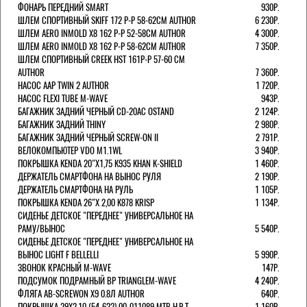
ФОНАРЬ ПЕРЕДНИЙ SMART
930Р.
ШЛЕМ СПОРТИВНЫЙ SKIFF 172 Р-Р 58-62СМ AUTHOR
6 230Р.
ШЛЕМ AERO INMOLD X8 162 Р-Р 52-58СМ AUTHOR
4 300Р.
ШЛЕМ AERO INMOLD X8 162 Р-Р 58-62СМ AUTHOR
7 350Р.
ШЛЕМ СПОРТИВНЫЙ CREEK HST 161Р-Р 57-60 СМ
AUTHOR
7 360Р.
НАСОС AAP TWIN 2 AUTHOR
1 720Р.
НАСОС FLEXI TUBE M-WAVE
943Р.
БАГАЖНИК ЗАДНИЙ ЧЕРНЫЙ СD-20AC OSTAND
2 124Р.
БАГАЖНИК ЗАДНИЙ THINY
2 980Р.
БАГАЖНИК ЗАДНИЙ ЧЕРНЫЙ SCREW-ON II
2 791Р.
ВЕЛОКОМПЬЮТЕР VDO M1.1WL
3 940Р.
ПОКРЫШКА KENDA 20"Х1,75 K935 KHAN K-SHIELD
1 460Р.
ДЕРЖАТЕЛЬ СМАРТФОНА НА ВЫНОС РУЛЯ
2 190Р.
ДЕРЖАТЕЛЬ СМАРТФОНА НА РУЛЬ
1 105Р.
ПОКРЫШКА KENDA 26"Х 2,00 K878 KRISP
1 134Р.
СИДЕНЬЕ ДЕТСКОЕ "ПЕРЕДНЕЕ" УНИВЕРСАЛЬНОЕ НА
РАМУ/ВЫНОС
5 540Р.
СИДЕНЬЕ ДЕТСКОЕ "ПЕРЕДНЕЕ" УНИВЕРСАЛЬНОЕ НА
ВЫНОС LIGHT F BELLELLI
5 990Р.
ЗВОНОК КРАСНЫЙ M-WAVE
147Р.
ПОДСУМОК ПОДРАМНЫЙ BP TRIANGLEM-WAVE
4 240Р.
ФЛЯГА AB-SCREWON X9 0.8Л AUTHOR
640Р.
ПОКРЫШКА 29X2.10 (54-622) 00-011089 MTB H.R.T.
1 160Р.