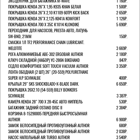
ЭКСЦЕНТРИК ДЛЯ БАГАЖНИКА M-WAVE
1 160Р.
ПОКРЫШКА KENDA 26"Х 1,95 K935 KHAN БЕЛАЯ
1 500Р.
ПОКРЫШКА KENDA 26"Х 2,10 K1109 60TPI KICK BACK
2 650Р.
ПОКРЫШКА KENDA 26"Х 2,125 K841A KOMFORT
1 126Р.
ПОКРЫШКА KENDA 700 Х 35С К1014 KLONDIKE
5 690Р.
ПЕРЕХОДНИК ДЛЯ НАСОСОВ, PRESTA-АВТО, ЛАТУНЬ
SW-BND, 21ММ
150Р.
СМАЗКА 1Л TF2 PERFORMANCE CHAIN LUBRICANT.
WELDTITE
3 669Р.
РОГА АЛЮМИНИЕВЫЕ ABE-302 ERGOBAR AUTHOR
2 180Р.
КЛЮЧ СКЛАДНОЙ (НАБОР) YC-286N BIKEHAND
847Р.
СЕДЛО КОМФОРТНОЕ SOFT TOUCH VACUUM AUTHOR
3 350Р.
ЛЕНТА ОБОДНАЯ (2 ШТ) 26" (20-559) POLYURETHANE
SUPER H.P SCHWALBE
400Р.
КРЫЛЬЯ 29" SKS SHOCKBLADE+X-BLADE DARK.
6 650Р.
ПОКРЫШКА 26X2.10 (54-559) BILLY BONKERS
SCHWALBE
3 387Р.
КАМЕРА KENDA 28" 700 Х 28-45С АВТО НИППЕЛЬ
530Р.
БАГАЖНИК ЗАДНИЙ OSTAND DISC II
2 384Р.
КОРЗИНА 8-15290005 ПЕРЕДНЯЯ БЫСТРОСЪЕМНАЯ
AUTHOR
6 900Р.
ЗАМОК ВЕЛОСИПЕДНЫЙ ПРОТИВОУГОННЫЙ AUTHOR
680Р.
ЗАМОК ВЕЛОСИПЕДНЫЙ ПРОТИВОУГОННЫЙ AUTHOR
2 038Р.
НАСОС НАПОЛЬНЫЙ AIR TURBO AUTHOR
3 540Р.