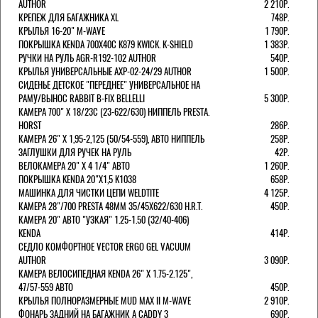
AUTHOR
2 210Р.
КРЕПЕЖ ДЛЯ БАГАЖНИКА XL
748Р.
КРЫЛЬЯ 16-20" M-WAVE
1 790Р.
ПОКРЫШКА KENDA 700Х40С K879 KWICK. K-SHIELD
1 383Р.
РУЧКИ НА РУЛЬ AGR-R192-102 AUTHOR
540Р.
КРЫЛЬЯ УНИВЕРСАЛЬНЫЕ AXP-02-24/29 AUTHOR
1 500Р.
СИДЕНЬЕ ДЕТСКОЕ "ПЕРЕДНЕЕ" УНИВЕРСАЛЬНОЕ НА
РАМУ/ВЫНОС RABBIT B-FIX BELLELLI
5 300Р.
КАМЕРА 700" Х 18/23C (23-622/630) НИППЕЛЬ PRESTA.
HORST
286Р.
КАМЕРА 26" X 1,95-2,125 (50/54-559), АВТО НИППЕЛЬ
258Р.
ЗАГЛУШКИ ДЛЯ РУЧЕК НА РУЛЬ
42Р.
ВЕЛОКАМЕРА 20" Х 4 1/4" АВТО
1 260Р.
ПОКРЫШКА KENDA 20"Х1,5 K1038
658Р.
МАШИНКА ДЛЯ ЧИСТКИ ЦЕПИ WELDTITE
4 125Р.
КАМЕРА 28"/700 PRESTA 48ММ 35/45Х622/630 H.R.T.
450Р.
КАМЕРА 20" АВТО "УЗКАЯ" 1.25-1.50 (32/40-406)
KENDA
414Р.
СЕДЛО КОМФОРТНОЕ VECTOR ERGO GEL VACUUM
AUTHOR
3 090Р.
КАМЕРА ВЕЛОСИПЕДНАЯ KENDA 26" Х 1.75-2.125",
47/57-559 АВТО
450Р.
КРЫЛЬЯ ПОЛНОРАЗМЕРНЫЕ MUD MAX II M-WAVE
2 910Р.
ФОНАРЬ ЗАДНИЙ НА БАГАЖНИК A CADDY 3
690Р.