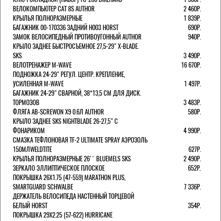
ВЕЛОКОМПЬЮТЕР CAT 8S AUTHOR
2 460Р.
КРЫЛЬЯ ПОЛНОРАЗМЕРНЫЕ
1 839Р.
БАГАЖНИК 00-170336 ЗАДНИЙ H003 HORST
690Р.
ЗАМОК ВЕЛОСИПЕДНЫЙ ПРОТИВОУГОННЫЙ AUTHOR
940Р.
КРЫЛО ЗАДНЕЕ БЫСТРОСЪЕМНОЕ 27,5-29" X-BLADE.
SKS
3 490Р.
ВЕЛОТРЕНАЖЕР M-WAVE
16 670Р.
ПОДНОЖКА 24-29" РЕГУЛ. ЦЕНТР. КРЕПЛЕНИЕ,
УСИЛЕННАЯ M-WAVE
1 497Р.
БАГАЖНИК 24-29" СВАРНОЙ, 38*13,5 СМ ДЛЯ ДИСК.
ТОРМОЗОВ
3 483Р.
ФЛЯГА AB-SCREWON X9 0.6Л AUTHOR
580Р.
КРЫЛО ЗАДНЕЕ SKS NIGHTBLADE 26-27,5" С
ФОНАРИКОМ
4 990Р.
СМАЗКА ТЕФЛОНОВАЯ TF-2 ULTIMATE SPRAY АЭРОЗОЛЬ
150МЛWELDTITE
627Р.
КРЫЛЬЯ ПОЛНОРАЗМЕРНЫЕ 26'' BLUEMELS SKS
2 490Р.
ЗЕРКАЛО ЭЛЛИПТИЧЕСКОЕ ПЛОСКОЕ
652Р.
ПОКРЫШКА 26X1.75 (47-559) MARATHON PLUS,
SMARTGUARD SCHWALBE
7 336Р.
ДЕРЖАТЕЛЬ ВЕЛОCИПЕДА НАСТЕННЫЙ ТОРЦЕВОЙ
БЕЛЫЙ HORST
354Р.
ПОКРЫШКА 29X2.25 (57-622) HURRICANE