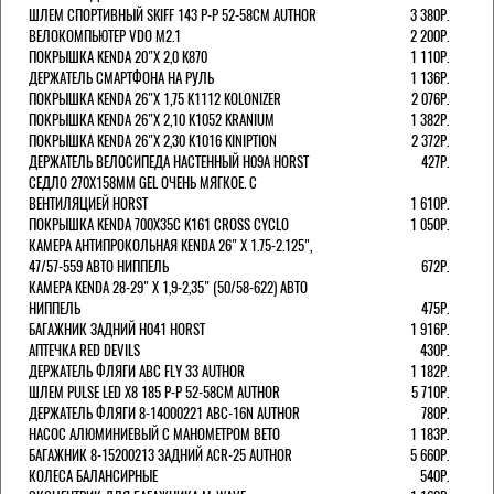
ШЛЕМ СПОРТИВНЫЙ SKIFF 143 Р-Р 52-58СМ AUTHOR
3 380Р.
ВЕЛОКОМПЬЮТЕР VDO M2.1
2 200Р.
ПОКРЫШКА KENDA 20"Х 2,0 K870
1 110Р.
ДЕРЖАТЕЛЬ СМАРТФОНА НА РУЛЬ
1 136Р.
ПОКРЫШКА KENDA 26"Х 1,75 K1112 KOLONIZER
2 076Р.
ПОКРЫШКА KENDA 26"Х 2,10 K1052 KRANIUM
1 382Р.
ПОКРЫШКА KENDA 26"Х 2,30 K1016 KINIPTION
2 372Р.
ДЕРЖАТЕЛЬ ВЕЛОСИПЕДА НАСТЕННЫЙ H09A HORST
427Р.
СЕДЛО 270Х158ММ GEL ОЧЕНЬ МЯГКОЕ. С
ВЕНТИЛЯЦИЕЙ HORST
1 610Р.
ПОКРЫШКА KENDA 700Х35С K161 CROSS CYCLO
1 050Р.
КАМЕРА АНТИПРОКОЛЬНАЯ KENDA 26" Х 1.75-2.125",
47/57-559 АВТО НИППЕЛЬ
672Р.
КАМЕРА KENDA 28-29" Х 1,9-2,35" (50/58-622) АВТО
НИППЕЛЬ
475Р.
БАГАЖНИК ЗАДНИЙ H041 HORST
1 916Р.
АПТЕЧКА RED DEVILS
430Р.
ДЕРЖАТЕЛЬ ФЛЯГИ АВС FLY 33 AUTHOR
1 182Р.
ШЛЕМ PULSE LED X8 185 Р-Р 52-58СМ AUTHOR
5 710Р.
ДЕРЖАТЕЛЬ ФЛЯГИ 8-14000221 ABC-16N AUTHOR
780Р.
НАСОС АЛЮМИНИЕВЫЙ С МАНОМЕТРОМ BETO
1 183Р.
БАГАЖНИК 8-15200213 ЗАДНИЙ ACR-25 AUTHOR
5 660Р.
КОЛЕСА БАЛАНСИРНЫЕ
540Р.