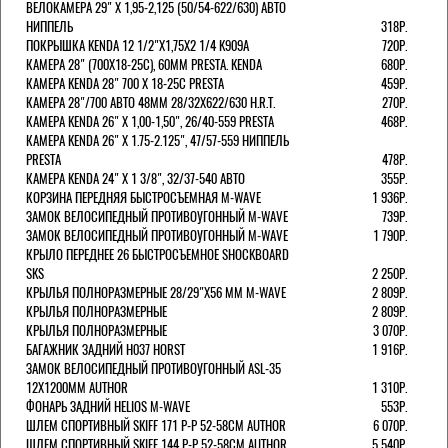
ВЕЛОКАМЕРА 29" X 1,95-2,125 (50/54-622/630) АВТО
НИППЕЛЬ
318Р.
ПОКРЫШКА KENDA 12 1/2"Х1,75X2 1/4 K909A
720Р.
КАМЕРА 28" (700Х18-25С), 60ММ PRESTA. KENDA
680Р.
КАМЕРА KENDA 28" 700 Х 18-25С PRESTA
459Р.
КАМЕРА 28"/700 АВТО 48ММ 28/32Х622/630 H.R.T.
270Р.
КАМЕРА KENDA 26" Х 1,00-1,50", 26/40-559 PRESTA
468Р.
КАМЕРА KENDA 26" Х 1.75-2.125", 47/57-559 НИППЕЛЬ
PRESTA
478Р.
КАМЕРА KENDA 24" Х 1 3/8", 32/37-540 АВТО
355Р.
КОРЗИНА ПЕРЕДНЯЯ БЫСТРОСЪЕМНАЯ M-WAVE
1 936Р.
ЗАМОК ВЕЛОСИПЕДНЫЙ ПРОТИВОУГОННЫЙ M-WAVE
739Р.
ЗАМОК ВЕЛОСИПЕДНЫЙ ПРОТИВОУГОННЫЙ M-WAVE
1 790Р.
КРЫЛО ПЕРЕДНЕЕ 26 БЫСТРОСЪЕМНОЕ SHOCKBOARD
SKS
2 250Р.
КРЫЛЬЯ ПОЛНОРАЗМЕРНЫЕ 28/29"Х56 ММ M-WAVE
2 809Р.
КРЫЛЬЯ ПОЛНОРАЗМЕРНЫЕ
2 809Р.
КРЫЛЬЯ ПОЛНОРАЗМЕРНЫЕ
3 070Р.
БАГАЖНИК ЗАДНИЙ H037 HORST
1 916Р.
ЗАМОК ВЕЛОСИПЕДНЫЙ ПРОТИВОУГОННЫЙ ASL-35
12Х1200ММ AUTHOR
1 310Р.
ФОНАРЬ ЗАДНИЙ HELIOS M-WAVE
553Р.
ШЛЕМ СПОРТИВНЫЙ SKIFF 171 Р-Р 52-58СМ AUTHOR
6 070Р.
ШЛЕМ СПОРТИВНЫЙ SKIFF 144 Р-Р 52-58СМ AUTHOR
5 540Р.