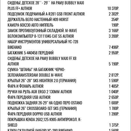
СИДЕНЬЕ ДЕТСКОЕ 28''- 29'' НА РАМУ BUBBLY MAXI
PLUS FF+ AUTHOR
10 370Р.
ПОДСУМОК ПОДРАМНЫЙ A-R281 GSB FRONT AUTHOR
2 302Р.
ДЕРЖАТЕЛЬ ВЕЛО НАСТЕННЫЙ H09 HORST
354Р.
КАМЕРА 60X230 АВТО НИППЕЛЬ
190Р.
ЗАМОК ПРОТИВОУГОННЫЙ СКЛАДНОЙ. M-WAVE
3 166Р.
ВЕЛОКОМПЬЮТЕР 8-13111045 CAT 5S AUTHOR
3 200Р.
НАБОР ИНСТРУМЕНТОВ УНИВЕРСАЛЬНЫЙ YC-728
BIKEHAND
7 496Р.
БАГАЖНИК 5-440458 ПЕРЕДНИЙ
2 950Р.
СИДЕНЬЕ ДЕТСКОЕ НА РАМУ BUBBLY MAXI FF X8
AUTHOR
5 190Р.
СУМКА-"ШТАНЫ" НА БАГАЖНИК ЧЕРНО-
ЗЕЛЕНАЯAMSTERDAM DOUBLE M-WAVE
2 812Р.
КРЫЛЬЯ 26"-28" SKS HIGHTREK 2.0 (ГЕРМАНИЯ)
1 590Р.
ФАРА И ФОНАРЬ AUTHOR
1 485Р.
РУЧКИ НА РУЛЬ AGR ERGO 2 130ММ AUTHOR
1 040Р.
ФАРА ПЕРЕДНЯЯ USB AUTHOR
2 650Р.
ПОДНОЖКА ЗАДНЯЯ 26-29" НА ОДНО ПЕРО OSTAND
1 600Р.
КРЫЛЬЯ 26" CROSSBOARD-SET SKS (ГЕРМАНИЯ)
1 780Р.
ФАРА ПЕРЕДНЯЯ DOPPIO USB AUTHOR
1 390Р.
ПОКРЫШКА KENDA 26Х2,125 K905 АНТИПРОКОЛ. K-
SHIELD
1 375Р.
КЛЮЧ СКЛАДНОЙ (НАБОР) YC-280 BIKEHAND
1 560Р.