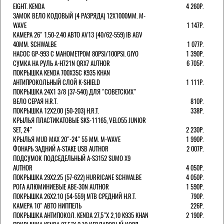
EIGHT. KENDA
4 260Р.
ЗАМОК ВЕЛО КОДОВЫЙ (4 РАЗРЯДА) 12Х1000ММ. M-
WAVE
1 147Р.
КАМЕРА 26" 1.50-2.40 АВТО AV13 (40/62-559) IB AGV
40MM. SCHWALBE
1 077Р.
НАСОС GP-993 С МАНОМЕТРОМ 80PSI/100PSI. GIYO
1 390Р.
СУМКА НА РУЛЬ A-H721N QRX7 AUTHOR
6 705Р.
ПОКРЫШКА KENDA 700Х35С K935 KHAN
АНТИПРОКОЛЬНЫЙ СЛОЙ K-SHIELD
1 111Р.
ПОКРЫШКА 24X1 3/8 (37-540) ДЛЯ "СОВЕТСКИХ"
ВЕЛО СЕРАЯ H.R.T.
810Р.
ПОКРЫШКА 12X2.00 (50-203) H.R.T.
338Р.
КРЫЛЬЯ ПЛАСТИКАТОВЫЕ SKS-11165, VELO55 JUNIOR
SET, 24"
2 230Р.
КРЫЛЬЯ MUD MAX 20"-24" 55 ММ. M-WAVE
1 990Р.
ФОНАРЬ ЗАДНИЙ A-STAKE USB AUTHOR
2 007Р.
ПОДСУМОК ПОДСЕДЕЛЬНЫЙ A-S3152 SUMO X9
AUTHOR
4 050Р.
ПОКРЫШКА 29X2.25 (57-622) HURRICANE SCHWALBE
4 050Р.
РОГА АЛЮМИНИЕВЫЕ ABE-30N AUTHOR
1 590Р.
ПОКРЫШКА 26X2.10 (54-559) MTB СРЕДНИЙ H.R.T.
790Р.
КАМЕРА 10" АВТО НИППЕЛЬ
226Р.
ПОКРЫШКА АНТИПОКОЛ. KENDA 27,5"Х 2,10 K935 KHAN
2 190Р.