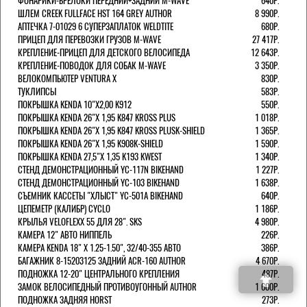
ФОНАРИКИ-БРЕЛОКИ ПЕРЕДНИЙ+ЗАДНИЙ M-WAVE
640Р.
ШЛЕМ CREEK FULLFACE HST 164 GREY AUTHOR
8 990Р.
АПТЕЧКА 7-01029 6 СУПЕРЗАПЛАТОК WELDTITE
680Р.
ПРИЦЕП ДЛЯ ПЕРЕВОЗКИ ГРУЗОВ M-WAVE
27 417Р.
КРЕПЛЕНИЕ-ПРИЦЕП ДЛЯ ДЕТСКОГО ВЕЛОСИПЕДА
12 643Р.
КРЕПЛЕНИЕ-ПОВОДОК ДЛЯ СОБАК M-WAVE
3 350Р.
ВЕЛОКОМПЬЮТЕР VENTURA Х
830Р.
ТУКЛИПСЫ
583Р.
ПОКРЫШКА KENDA 10"Х2,00 K912
550Р.
ПОКРЫШКА KENDA 26"Х 1,95 K847 KROSS PLUS
1 018Р.
ПОКРЫШКА KENDA 26"Х 1,95 K847 KROSS PLUSK-SHIELD
1 365Р.
ПОКРЫШКА KENDA 26"Х 1,95 K908K-SHIELD
1 590Р.
ПОКРЫШКА KENDA 27,5"Х 1,35 K193 KWEST
1 340Р.
СТЕНД ДЕМОНСТРАЦИОННЫЙ YC-117N BIKEHAND
1 227Р.
СТЕНД ДЕМОНСТРАЦИОННЫЙ YC-103 BIKEHAND
1 638Р.
СЪЕМНИК КАССЕТЫ "ХЛЫСТ" YC-501A BIKEHAND
640Р.
ЦЕПЕМЕТР (КАЛИБР) CYCLO
1 186Р.
КРЫЛЬЯ VELOFLEXX 55 ДЛЯ 28". SKS
4 980Р.
КАМЕРА 12" АВТО НИППЕЛЬ
226Р.
КАМЕРА KENDA 18" Х 1.25-1.50", 32/40-355 АВТО
386Р.
БАГАЖНИК 8-15203125 ЗАДНИЙ ACR-160 AUTHOR
4 670Р.
ПОДНОЖКА 12-20" ЦЕНТРАЛЬНОГО КРЕПЛЕНИЯ
487Р.
ЗАМОК ВЕЛОСИПЕДНЫЙ ПРОТИВОУГОННЫЙ AUTHOR
1 600Р.
ПОДНОЖКА ЗАДНЯЯ HORST
273Р.