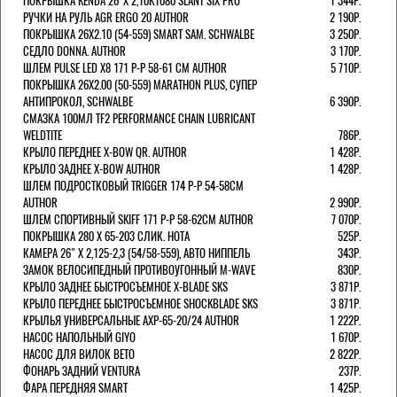
ПОКРЫШКА KENDA 26"Х 2,10K1080 SLANT SIX PRO
1 344Р.
РУЧКИ НА РУЛЬ AGR ERGO 20 AUTHOR
2 190Р.
ПОКРЫШКА 26X2.10 (54-559) SMART SAM. SCHWALBE
3 250Р.
СЕДЛО DONNA. AUTHOR
3 170Р.
ШЛЕМ PULSE LED X8 171 Р-Р 58-61 СМ AUTHOR
5 710Р.
ПОКРЫШКА 26X2.00 (50-559) MARATHON PLUS, СУПЕР
АНТИПРОКОЛ, SCHWALBE
6 390Р.
СМАЗКА 100МЛ TF2 PERFORMANCE CHAIN LUBRICANT
WELDTITE
786Р.
КРЫЛО ПЕРЕДНЕЕ X-BOW QR. AUTHOR
1 428Р.
КРЫЛО ЗАДНЕЕ X-BOW AUTHOR
1 428Р.
ШЛЕМ ПОДРОСТКОВЫЙ TRIGGER 174 Р-Р 54-58СМ
AUTHOR
2 990Р.
ШЛЕМ СПОРТИВНЫЙ SKIFF 171 Р-Р 58-62СМ AUTHOR
7 070Р.
ПОКРЫШКА 280 X 65-203 СЛИК. HOTA
525Р.
КАМЕРА 26" X 2,125-2,3 (54/58-559), АВТО НИППЕЛЬ
343Р.
ЗАМОК ВЕЛОСИПЕДНЫЙ ПРОТИВОУГОННЫЙ M-WAVE
830Р.
КРЫЛО ЗАДНЕЕ БЫСТРОСЪЕМНОЕ X-BLADE SKS
3 871Р.
КРЫЛО ПЕРЕДНЕЕ БЫСТРОСЪЕМНОЕ SHOCKBLADE SKS
3 871Р.
КРЫЛЬЯ УНИВЕРСАЛЬНЫЕ AXP-65-20/24 AUTHOR
1 222Р.
НАСОС НАПОЛЬНЫЙ GIYO
1 670Р.
НАСОС ДЛЯ ВИЛОК ВЕТО
2 822Р.
ФОНАРЬ ЗАДНИЙ VENTURA
237Р.
ФАРА ПЕРЕДНЯЯ SMART
1 425Р.