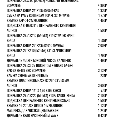
ПОКРЫШКА 29X2.00 (50-622) HURRICANE GREENGUARD.
SCHWALBE
4 890Р.
ПОКРЫШКА KENDA 24"Х1,95 K905 K-RAD
1 330Р.
СУМКА НА РАМУ ROTTERDAM TOP XL SC. M-WAVE
1 879Р.
КРЫЛЬЯ AXP-04-24/26 AUTHOR
1 450Р.
ПОДНОЖКА 8-16503115 ЦЕНТРАЛЬНОГО КРЕПЛЕНИЯ
AUTHOR
1 500Р.
ПОКРЫШКА 27.5"Х2.10 (54-584) K1162 WATER SPIRIT.
KENDA
1 587Р.
ПОКРЫШКА KENDA 26"Х2,35 K1010 NEVEGAL
2 002Р.
ПОКРЫШКА 26"Х2.10 (52-559) K1153 APTOR 30TPI
KENDA
1 790Р.
ДЕРЖАТЕЛЬ ФЛЯГИ БОКОВОЙ ABC-35 X7 AUTHOR
1 490Р.
ПОКРЫШКА 27.5X2.25 TOUGH TOM K-GUARD 57-584
B/B-SK HS463 SBC SCHWALBE
3 132Р.
КАМЕРА 280Х65 АВТО НИППЕЛЬ
234Р.
КРЫЛЬЯ ПЛАСТИКОВЫЕ AXP-02 26"-29"/58 ММ.
AUTHOR
3 600Р.
ПОКРЫШКА KENDA 14" Х 1,50 K193 KWEST
770Р.
ПОКРЫШКА 27.5"Х2.20 (56-584) K1027 KADRE. KENDA
2 100Р.
ПОДНОЖКА ЦЕНТРАЛЬНОГО КРЕПЛЕНИЯ OSTAND
1 500Р.
КРЫЛЬЯ 16-20" AXP JUNIOR 16/20 AUTHOR
1 120Р.
МАШИНКА ДЛЯ ЧИСТКИ ЦЕПИ BARBIERI
1 243Р.
ДЕРЖАТЕЛЬ ВЕЛО НАСТЕННЫЙ M-WAVE
6 420Р.