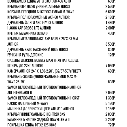
ВЕЛОКАМЕРА KENDA 20" Х 3,00", 68-406 АВТО
696Р.
КРЫЛЬЯ 00-170280 УНИВЕРСАЛЬНЫЕ HORST
2 550Р.
КОРЗИНА ПЕРЕДНЯЯ БЫСТРОСЪЕМНАЯ M-WAVE
6 610Р.
КРЫЛЬЯ ПОЛНОРАЗМЕРНЫЕ AXP-60 AUTHOR
2 180Р.
ДЕРЖАТЕЛЬ ФЛЯГИ АВС FLY 33 AUTHOR
1 490Р.
НАСОС AAP CROSS LITE AUTHOR
2 007Р.
КРЕПЕЖ БАГАЖНИКА OSTAND
430Р.
КРЫЛЬЯ МЕТАЛЛОПЛАСТ. AXP-53 BLK 28"Х 53 ММ
AUTHOR
3 500Р.
ДЕРЖАТЕЛЬ ВЕЛО НАСТЕННЫЙ H025 HORST
804Р.
РУЧКИ НА РУЛЬ ДЕТСКИЕ
126Р.
СИДЕНЬЕ ДЕТСКОЕ BUBBLY MAXI FF X8 НА ПОДСЕД.
ШТЫРЬ, ДО 22КГ AUTHOR
7 990Р.
КАМЕРА AUTHOR 24" Х 1.50-2.20", (32/57-507) PRESTA
680Р.
КРЫЛЬЯ 5-386085 УНИВЕРСАЛЬНЫЕ MUD MAX M-
WAVE 26-29"
808Р.
ЗАМОК ВЕЛОСИПЕДНЫЙ ПРОТИВОУГОННЫЙ AUTHOR
AUL FLEXGUARD-6
2 050Р.
ЗАМОК ВЕЛОСИПЕДНЫЙ ПРОТИВОУГОННЫЙ HORST
1 388Р.
НАСОС НАПОЛЬНЫЙ M-WAVE
5 190Р.
МАШИНКА ДЛЯ ЧИСТКИ ЦЕПИ ATH-810 AUTHOR
2 156Р.
КРЫЛЬЯ УНИВЕРСАЛЬНЫЕ HIGHTREK SKS
2 800Р.
БАГАЖНИК 5-440198 ЗАДНИЙ TRAVELLER A II
3 268Р.
ПОКРЫШКА KENDA 16"Х2,125 K846
729Р.