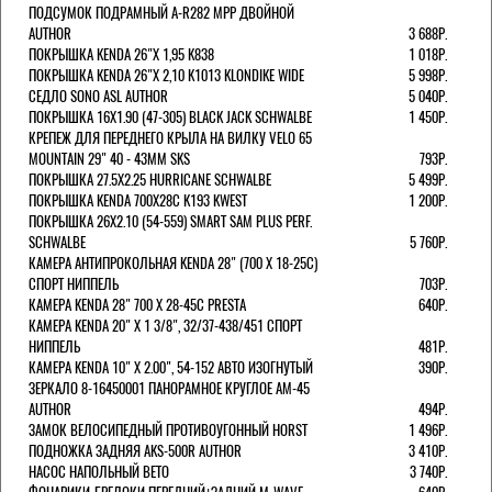
ПОДСУМОК ПОДРАМНЫЙ A-R282 MPP ДВОЙНОЙ
AUTHOR
3 688Р.
ПОКРЫШКА KENDA 26"Х 1,95 K838
1 018Р.
ПОКРЫШКА KENDA 26"Х 2,10 K1013 KLONDIKE WIDE
5 998Р.
СЕДЛО SONO ASL AUTHOR
5 040Р.
ПОКРЫШКА 16X1.90 (47-305) BLACK JACK SCHWALBE
1 450Р.
КРЕПЕЖ ДЛЯ ПЕРЕДНЕГО КРЫЛА НА ВИЛКУ VELO 65
MOUNTAIN 29" 40 - 43ММ SKS
793Р.
ПОКРЫШКА 27.5X2.25 HURRICANE SCHWALBE
5 499Р.
ПОКРЫШКА KENDA 700Х28С K193 KWEST
1 200Р.
ПОКРЫШКА 26X2.10 (54-559) SMART SAM PLUS PERF.
SCHWALBE
5 760Р.
КАМЕРА АНТИПРОКОЛЬНАЯ KENDA 28" (700 Х 18-25C)
СПОРТ НИППЕЛЬ
703Р.
КАМЕРА KENDA 28" 700 Х 28-45С PRESTA
640Р.
КАМЕРА KENDA 20" Х 1 3/8", 32/37-438/451 СПОРТ
НИППЕЛЬ
481Р.
КАМЕРА KENDA 10" Х 2.00", 54-152 АВТО ИЗОГНУТЫЙ
390Р.
ЗЕРКАЛО 8-16450001 ПАНОРАМНОЕ КРУГЛОЕ AM-45
AUTHOR
494Р.
ЗАМОК ВЕЛОСИПЕДНЫЙ ПРОТИВОУГОННЫЙ HORST
1 496Р.
ПОДНОЖКА ЗАДНЯЯ AKS-500R AUTHOR
3 410Р.
НАСОС НАПОЛЬНЫЙ BETO
3 740Р.