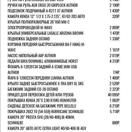
РУЧКИ НА РУЛЬ AGR ERGO 20 GRIPLOCK AUTHOR
2 190Р.
ПОДСУМОК ПОДРАМНЫЙ A-R211 X7 AUTHOR
1 430Р.
КАМЕРА KENDA 12" 1/2 Х 1.75-2.125", 47/62-203 АВТО
320Р.
КРЫЛЬЯ ПОЛНОРАЗМЕРНЫЕ 26"Х60 ММ С
ЭЛЕКТРОПРОВОДКОЙ M-WAVE
2 809Р.
КРЫЛЬЯ УНИВЕРСАЛЬНЫЕ LASALLE ARIZONA BROWN
1 470Р.
ПОДНОЖКА ЗАДНЯЯ OSTAND
1 336Р.
КОРЗИНА ПЕРЕДНЯЯ БЫСТРОСЪЕМНАЯ BA-F HANG M-
WAVE
1 161Р.
НАСОС НАПОЛЬНЫЙ AAP AUTHOR
2 019Р.
ПЕДАЛИ BMX/DOWNHILL АЛЮМИНИЕВЫЕ HORST
4 310Р.
ФОНАРЬ 8-12039134 ЗАДНИЙ A-STAKE MINI USB
AUTHOR
774Р.
ФАРА 8-12002234 ПЕРЕДНЯЯ LUMINA AUTHOR
1 400Р.
КРЫЛО ЗАДНЕЕ БЫСТРОСЪЕМНОЕ X-TRA-DRY XL SKS
2 520Р.
БАГАЖНИК ЗАДНИЙ CD-28 OSTAND
2 223Р.
ПРИЦЕП ДЛЯ ПЕРЕВОЗКИ ДЕТЕЙ ИЛИ ГРУЗОВ
40 095Р.
ПОКРЫШКА KENDA 26"Х 2,00 K1045 KOMMUTER
1 062Р.
СИДЕНЬЕ ДЕТСКОЕ НА БАГАЖНИК PEPE BELLELLI
6 210Р.
ПОКРЫШКА 26X2.10 (54-559) HURRICANE SCHWALBE
5 718Р.
КАМЕРА 20" PRESTA SV6 (28/40-406) IB 40MM.
SCHWALBE
880Р.
КАМЕРА 20" АВТО AV7C EXTRA LIGHT 40/60-406 IB AGV