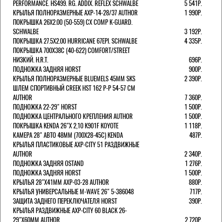
PERFORMANCE. HS499. RG. ADDIX. REFLEX SCHWALBE
5 541Р.
КРЫЛЬЯ ПОЛНОРАЗМЕРНЫЕ AXP-14-28/37 AUTHOR
1 990Р.
ПОКРЫШКА 26X2.00 (50-559) CX COMP K-GUARD.
SCHWALBE
3 192Р.
ПОКРЫШКА 27.5X2.00 HURRICANE 67EPI. SCHWALBE
4 335Р.
ПОКРЫШКА 700X38С (40-622) COMFORT/STREET
НИЗКИЙ. H.R.T.
696Р.
ПОДНОЖКА ЗАДНЯЯ HORST
900Р.
КРЫЛЬЯ ПОЛНОРАЗМЕРНЫЕ BLUEMELS 45MM SKS
2 390Р.
ШЛЕМ СПОРТИВНЫЙ CREEK HST 162 Р-Р 54-57 СМ
AUTHOR
7 360Р.
ПОДНОЖКА 22-29" HORST
1 500Р.
ПОДНОЖКА ЦЕНТРАЛЬНОГО КРЕПЛЕНИЯ AUTHOR
1 500Р.
ПОКРЫШКА KENDA 26"Х 2,10 K901F KOYOTE
1 118Р.
КАМЕРА 28" АВТО 48ММ (700Х28-45С) KENDA
487Р.
КРЫЛЬЯ ПЛАСТИКОВЫЕ AXP-CITY 51 РАЗДВИЖНЫЕ
AUTHOR
2 340Р.
ПОДНОЖКА ЗАДНЯЯ OSTAND
1 276Р.
ПОДНОЖКА ЗАДНЯЯ HORST
1 500Р.
КРЫЛЬЯ 28"Х41ММ AXP-03-28 AUTHOR
880Р.
КРЫЛЬЯ УНИВЕРСАЛЬНЫЕ M-WAVE 26" 5-386048
717Р.
ЗАЩИТА ЗАДНЕГО ПЕРЕКЛЮЧАТЕЛЯ HORST
390Р.
КРЫЛЬЯ РАЗДВИЖНЫЕ AXP-CITY 60 BLACK 26-
29"Х60ММ AUTHOR
2 720Р.