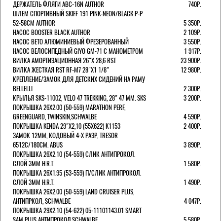
ДЕРЖАТЕЛЬ ФЛЯГИ ABC-16N AUTHOR
740Р.
ШЛЕМ СПОРТИВНЫЙ SKIFF 191 PINK-NEON/BLACK Р-Р
52-58СМ AUTHOR
5 350Р.
НАСОС BOOSTER BLACK AUTHOR
2 109Р.
НАСОС BETO АЛЮМИНИЕВЫЙ ФРЕЗЕРОВАННЫЙ
3 550Р.
НАСОС ВЕЛОСИПЕДНЫЙ GIYO GM-71 С МАНОМЕТРОМ
1 917Р.
ВИЛКА АМОРТИЗАЦИОННАЯ 26"Х 28,6 RST
23 900Р.
ВИЛКА ЖЕСТКАЯ RST RF-M7 28"Х1 1/8"
12 980Р.
КРЕПЛЕНИЕ/ЗАМОК ДЛЯ ДЕТСКИХ СИДЕНИЙ НА РАМУ
BELLELLI
2 300Р.
КРЫЛЬЯ SKS-11002, VELO 47 TREKKING, 28" 47 ММ. SKS
3 200Р.
ПОКРЫШКА 26X2.00 (50-559) MARATHON PERF,
GREENGUARD, TWINSKIN,SCHWALBE
4 590Р.
ПОКРЫШКА KENDA 29"Х2,10 (55X622) K1153
2 400Р.
ЗАМОК 12ММ, КОДОВЫЙ 4-Х РАЗР, TRESOR
6512C/180СМ. ABUS
3 890Р.
ПОКРЫШКА 26X2.10 (54-559) СЛИК АНТИПРОКОЛ.
СЛОЙ 3ММ H.R.T.
1 580Р.
ПОКРЫШКА 26X1.95 (53-559) П/СЛИК АНТИПРОКОЛ.
СЛОЙ 3ММ H.R.T.
1 490Р.
ПОКРЫШКА 26X2.00 (50-559) LAND CRUISER PLUS,
АНТИПРКОЛ, SCHWALBE
4 047Р.
ПОКРЫШКА 29X2.10 (54-622) 05-11101143.01 SMART
SAM PLUS АНТИПРОКОЛ,SCHWALBE
5 580Р.