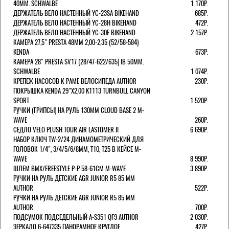
40MM. SCHWALBE
1 170Р.
ДЕРЖАТЕЛЬ ВЕЛО НАСТЕННЫЙ YC-23SA BIKEHAND
685Р.
ДЕРЖАТЕЛЬ ВЕЛО НАСТЕННЫЙ YC-28H BIKEHAND
472Р.
ДЕРЖАТЕЛЬ ВЕЛО НАСТЕННЫЙ YC-30F BIKEHAND
2 157Р.
КАМЕРА 27,5" PRESTA 48ММ 2,00-2,35 (52/58-584)
KENDA
673Р.
КАМЕРА 28" PRESTA SV17 (28/47-622/635) IB 50MM.
SCHWALBE
1 074Р.
КРЕПЕЖ НАСОСОВ К РАМЕ ВЕЛОСИПЕДА AUTHOR
230Р.
ПОКРЫШКА KENDA 29"Х2,00 K1113 TURNBULL CANYON
SPORT
1 520Р.
РУЧКИ (ГРИПСЫ) НА РУЛЬ 130ММ CLOUD BASE 2 M-
WAVE
260Р.
СЕДЛО VELO PLUSH TOUR AIR LASTOMER II
6 690Р.
НАБОР КЛЮЧ TW-2/24 ДИНАМОМЕТРИЧЕСКИЙ ДЛЯ
ГОЛОВОК 1/4", 3/4/5/6/8ММ, T10, T25 В КЕЙСЕ M-
WAVE
8 990Р.
ШЛЕМ ВМХ/FREESTYLE Р-Р 58-61СМ M-WAVE
3 890Р.
РУЧКИ НА РУЛЬ ДЕТСКИЕ AGR JUNIOR R5 85 ММ
AUTHOR
522Р.
РУЧКИ НА РУЛЬ ДЕТСКИЕ AGR JUNIOR R5 85 ММ
AUTHOR
700Р.
ПОДСУМОК ПОДСЕДЕЛЬНЫЙ A-S351 QF9 AUTHOR
2 030Р.
ЗЕРКАЛО 6-647335 ПАНОРАМНОЕ КРУГЛОЕ
427Р.