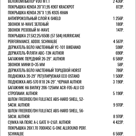
ВЕЛОКОМПЬЮТЕР VDO M1.1
2 430Р.
ПОКРЫШКА KENDA 20"Х1,95 K907 KRACKPOT
872Р.
ПОКРЫШКА KENDA 26"Х 1,95 K935 KHAN
АНТИПРОКОЛЬНЫЙ СЛОЙ K-SHIELD
1 256Р.
ЗВОНОК M-WAVE ЗЕЛЕНЫЙ
180Р.
ЗВОНОК РОЗОВЫЙ M-WAVE
147Р.
ПОКРЫШКА 27.5X2.25/650B (57 584) HURRICANE
PERFORMANCE. ADDIX. SCHWALBE
4 567Р.
ДЕРЖАТЕЛЬ ВЕЛО НАСТЕННЫЙ YC-101 BIKEHAND
598Р.
ДЕРЖАТЕЛЬ ФЛЯГИ ABC-13N AUTHOR
690Р.
БАГАЖНИК ПЕРЕДНИЙ 26-29". AUTHOR
6 586Р.
ЗВОНОК МИНИ D=35 ММ
58Р.
ДЕРЖАТЕЛЬ ВЕЛО НАСТЕННЫЙ ТОРЦЕВОЙ HORST
786Р.
ПОДНОЖКА 20-29" РЕГУЛИРУЕМАЯ ECO OSTAND
1 500Р.
ПОДНОЖКА AKS-570 R18 24-29". ЧЕРНАЯ AUTHOR
3 190Р.
БАГАЖНИК НА ВИЛКУ 206-125ММ ACR-F05-ALU СО
СТРОПАМИ. AUTHOR
5 190Р.
ШЛЕМ FREERIDE/DH FULLFACE ABS-HARD SHELL, 52-
54СМ. AUTHOR
9 970Р.
ШЛЕМ FREERIDE/DH FULLFACE ABS-HARD SHELL, 56-
58СМ. AUTHOR
8 970Р.
СУМКА НА ПОЯС A-L GATE V=2.6Л. AUTHOR
4 422Р.
ПОКРЫШКА 28X1.70 700X45C G-ONE ALLROUND PERF.
SCHWALBE
6 560Р.