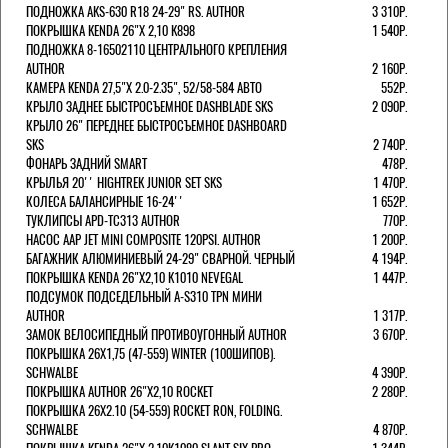
ПОДНОЖКА AKS-630 R18 24-29" RS. AUTHOR
3 310Р.
ПОКРЫШКА KENDA 26"Х 2,10 K898
1 540Р.
ПОДНОЖКА 8-16502110 ЦЕНТРАЛЬНОГО КРЕПЛЕНИЯ
AUTHOR
2 160Р.
КАМЕРА KENDA 27,5"Х 2.0-2.35", 52/58-584 АВТО
552Р.
КРЫЛО ЗАДНЕЕ БЫСТРОСЪЕМНОЕ DASHBLADE SKS
2 090Р.
КРЫЛО 26" ПЕРЕДНЕЕ БЫСТРОСЪЕМНОЕ DASHBOARD
SKS
2 740Р.
ФОНАРЬ ЗАДНИЙ SMART
478Р.
КРЫЛЬЯ 20'' HIGHTREK JUNIOR SET SKS
1 470Р.
КОЛЕСА БАЛАНСИРНЫЕ 16-24''
1 652Р.
ТУКЛИПСЫ APD-TC313 AUTHOR
770Р.
НАСОС AAP JET MINI COMPOSITE 120PSI. AUTHOR
1 200Р.
БАГАЖНИК АЛЮМИНИЕВЫЙ 24-29" СВАРНОЙ. ЧЕРНЫЙ
4 194Р.
ПОКРЫШКА KENDA 26"Х2,10 K1010 NEVEGAL
1 447Р.
ПОДСУМОК ПОДСЕДЕЛЬНЫЙ A-S310 TPN МИНИ
AUTHOR
1 317Р.
ЗАМОК ВЕЛОСИПЕДНЫЙ ПРОТИВОУГОННЫЙ AUTHOR
3 670Р.
ПОКРЫШКА 26X1,75 (47-559) WINTER (100ШИПОВ).
SCHWALBE
4 390Р.
ПОКРЫШКА AUTHOR 26"Х2,10 ROCKET
2 280Р.
ПОКРЫШКА 26X2.10 (54-559) ROCKET RON, FOLDING.
SCHWALBE
4 870Р.