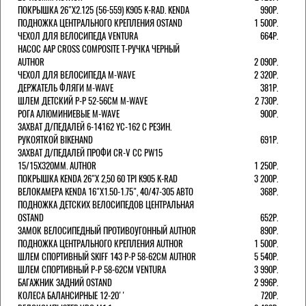
ПОКРЫШКА 26"Х2.125 (56-559) K905 K-RAD. KENDA
990Р.
ПОДНОЖКА ЦЕНТРАЛЬНОГО КРЕПЛЕНИЯ OSTAND
1 500Р.
ЧЕХОЛ ДЛЯ ВЕЛОСИПЕДА VENTURA
664Р.
НАСОС AAP CROSS COMPOSITE Т-РУЧКА ЧЕРНЫЙ
AUTHOR
2 090Р.
ЧЕХОЛ ДЛЯ ВЕЛОСИПЕДА M-WAVE
2 320Р.
ДЕРЖАТЕЛЬ ФЛЯГИ M-WAVE
381Р.
ШЛЕМ ДЕТСКИЙ Р-Р 52-56СМ M-WAVE
2 730Р.
РОГА АЛЮМИНИЕВЫЕ M-WAVE
900Р.
ЗАХВАТ Д/ПЕДАЛЕЙ 6-14162 YC-162 С РЕЗИН.
РУКОЯТКОЙ BIKEHAND
691Р.
ЗАХВАТ Д/ПЕДАЛЕЙ ПРОФИ CR-V CC PW15
15/15X320ММ. AUTHOR
1 250Р.
ПОКРЫШКА KENDA 26"Х 2,50 60 TPI K905 K-RAD
3 200Р.
ВЕЛОКАМЕРА KENDA 16"Х1.50-1.75", 40/47-305 АВТО
368Р.
ПОДНОЖКА ДЕТСКИХ ВЕЛОСИПЕДОВ ЦЕНТРАЛЬНАЯ
OSTAND
652Р.
ЗАМОК ВЕЛОСИПЕДНЫЙ ПРОТИВОУГОННЫЙ AUTHOR
890Р.
ПОДНОЖКА ЦЕНТРАЛЬНОГО КРЕПЛЕНИЯ AUTHOR
1 500Р.
ШЛЕМ СПОРТИВНЫЙ SKIFF 143 Р-Р 58-62СМ AUTHOR
5 540Р.
ШЛЕМ СПОРТИВНЫЙ Р-Р 58-62СМ VENTURA
3 990Р.
БАГАЖНИК ЗАДНИЙ OSTAND
2 996Р.
КОЛЕСА БАЛАНСИРНЫЕ 12-20''
720Р.