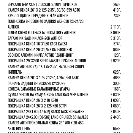
ЗЕРКАЛО 6-647332 ПЛОСКОЕ ЭЛЛИПТИЧЕСКОЕ
867Р.
КАМЕРА KENDA 26" Х 2.125-2.35", 50/60-559 АВТО
418Р.
КРЫЛО-ЩИТОК ПЕРЕДНЕЕ X-FLAP AUTHOR
732Р.
ПОДНОЖКА 8-16500140 ЗАДНЯЯ AKS-530 RS-24/29
AUTHOR
2 110Р.
ШЛЕМ CREEK FULLFACE 57-60СМ GREY AUTHOR
8 990Р.
БАГАЖНИК ЗАДНИЙ ACR-20N AUTHOR
5 310Р.
ПОКРЫШКА KENDA 16"Х1,50 K193 KWEST
574Р.
ПОКРЫШКА KENDA 26"Х1,75 K197 EUROTREK
986Р.
ЗВОНОК АЛЮМИНИЙ/ПЛАСТИК "ДИНГ-ДОН"
123Р.
ПОКРЫШКА 29"Х2,00 SPEED MASTER П/СЛИК AUTHOR
2 920Р.
КАМЕРА AUTHOR 27,5" Х 1.75-2.35", 47/60-584 СПОРТ
НИППЕЛЬ
626Р.
КАМЕРА KENDA 26" Х 1.75-2.125", 47/57-559 АВТО
468Р.
ФОНАРЬ ЗАДНИЙ 8-12039220 CYCLONE
390Р.
КОЛЕСА ЗАПАСНЫЕ БАЛАНСИРНЫЕ (ПАРА)
166Р.
CУМКА-ЧЕХОЛ НА РАМУ A-R255 TANK BAG MPP AUTHOR
2 630Р.
ПОКРЫШКА KENDA 26"Х 2,10 K848
1 098Р.
ПОКРЫШКА KENDA 26"Х 2,125 K50 60TPI
1 689Р.
ПОКРЫШКА 24X1.90 (47-507) BLACK JACK SCHWALBE
2 040Р.
ПОКРЫШКА 24X2.00 (50-507) LAND CRUISER SCHWALBE
2 440Р.
КАМЕРА АНТИПРОКОЛЬНАЯ KENDA 28" 700 Х 28-45C
АВТО НИППЕЛЬ
658Р.