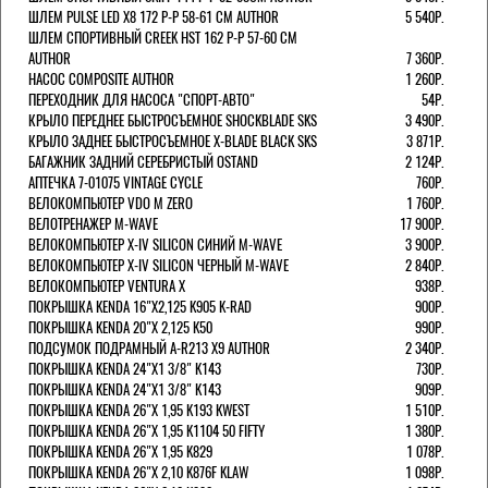
ШЛЕМ PULSE LED X8 172 Р-Р 58-61 СМ AUTHOR
5 540Р.
ШЛЕМ СПОРТИВНЫЙ CREEK HST 162 Р-Р 57-60 СМ
AUTHOR
7 360Р.
НАСОС COMPOSITE AUTHOR
1 260Р.
ПЕРЕХОДНИК ДЛЯ НАСОСА "СПОРТ-АВТО"
54Р.
КРЫЛО ПЕРЕДНЕЕ БЫСТРОСЪЕМНОЕ SHOCKBLADE SKS
3 490Р.
КРЫЛО ЗАДНЕЕ БЫСТРОСЪЕМНОЕ X-BLADE BLACK SKS
3 871Р.
БАГАЖНИК ЗАДНИЙ СЕРЕБРИСТЫЙ OSTAND
2 124Р.
АПТЕЧКА 7-01075 VINTAGE CYCLE
760Р.
ВЕЛОКОМПЬЮТЕР VDO M ZERO
1 760Р.
ВЕЛОТРЕНАЖЕР M-WAVE
17 900Р.
ВЕЛОКОМПЬЮТЕР X-IV SILICON СИНИЙ M-WAVE
3 900Р.
ВЕЛОКОМПЬЮТЕР X-IV SILICON ЧЕРНЫЙ M-WAVE
2 840Р.
ВЕЛОКОМПЬЮТЕР VENTURA Х
938Р.
ПОКРЫШКА KENDA 16"Х2,125 K905 K-RAD
900Р.
ПОКРЫШКА KENDA 20"Х 2,125 K50
990Р.
ПОДСУМОК ПОДРАМНЫЙ A-R213 X9 AUTHOR
2 340Р.
ПОКРЫШКА KENDA 24"Х1 3/8" K143
730Р.
ПОКРЫШКА KENDA 24"Х1 3/8" K143
909Р.
ПОКРЫШКА KENDA 26"Х 1,95 K193 KWEST
1 510Р.
ПОКРЫШКА KENDA 26"Х 1,95 K1104 50 FIFTY
1 380Р.
ПОКРЫШКА KENDA 26"Х 1,95 K829
1 078Р.
ПОКРЫШКА KENDA 26"Х 2,10 K876F KLAW
1 098Р.