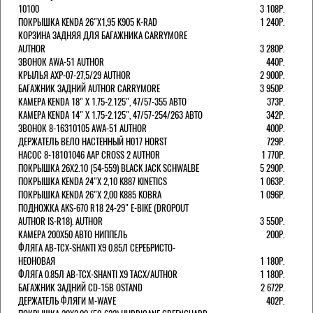
10100
3 108Р.
ПОКРЫШКА KENDA 26"Х1,95 K905 K-RAD
1 240Р.
КОРЗИНА ЗАДНЯЯ ДЛЯ БАГАЖНИКА CARRYMORE
AUTHOR
3 280Р.
ЗВОНОК AWA-51 AUTHOR
440Р.
КРЫЛЬЯ AXP-07-27,5/29 AUTHOR
2 900Р.
БАГАЖНИК ЗАДНИЙ AUTHOR CARRYMORE
3 950Р.
КАМЕРА KENDA 18" Х 1.75-2.125", 47/57-355 АВТО
373Р.
КАМЕРА KENDA 14" Х 1.75-2.125", 47/57-254/263 АВТО
342Р.
ЗВОНОК 8-16310105 AWA-51 AUTHOR
400Р.
ДЕРЖАТЕЛЬ ВЕЛО НАСТЕННЫЙ H017 HORST
729Р.
НАСОС 8-18101046 AAP CROSS 2 AUTHOR
1 770Р.
ПОКРЫШКА 26X2.10 (54-559) BLACK JACK SCHWALBE
5 290Р.
ПОКРЫШКА KENDA 24"Х 2,10 K887 KINETICS
1 063Р.
ПОКРЫШКА KENDA 26"Х 2,00 K885 KOBRA
1 096Р.
ПОДНОЖКА AKS-670 R18 24-29" E-BIKE (DROPOUT
AUTHOR IS-R18). AUTHOR
3 550Р.
КАМЕРА 200Х50 АВТО НИППЕЛЬ
200Р.
ФЛЯГА AB-TCX-SHANTI X9 0.85Л СЕРЕБРИСТО-
НЕОНОВАЯ
1 180Р.
ФЛЯГА 0.85Л AB-TCX-SHANTI X9 TACX/AUTHOR
1 180Р.
БАГАЖНИК ЗАДНИЙ CD-15B OSTAND
2 672Р.
ДЕРЖАТЕЛЬ ФЛЯГИ M-WAVE
402Р.