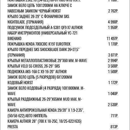
ЗАМОК ВЕЛО ЦЕПЬ 10Х1200ММ НА КЛЮЧЕ С
НАВЕСНЫМ ЗАМКОМ ЧЕРНЫЙ HORST
2 762Р.
КРЫЛО ЗАДНЕЕ 28-29" С ФОНАРИКОМ SKS
NIGHTBLADE. (ГЕРМАНИЯ)
4 990Р.
ПОДСУМОК ПОДСЕДЕЛЬНЫЙ A-S381 QF9 X7 AUTHOR
1 950Р.
НАБОР ИНСТРУМЕНТОВ УНИВЕРСАЛЬНЫЙ YC-721
BIKEHAND
11 497Р.
ПОКРЫШКА KENDA 700Х38С K197 EUROTREK
1 170Р.
КРЫЛО ПЕРЕДНЕЕ SKS SHOCKBLADE DARK 26+27,5"
(ГЕРМАНИЯ)
3 871Р.
КРЫЛЬЯ МЕТАЛЛОПЛАСТИКОВЫЕ 29"Х60 ММ. M-WAVE
2 994Р.
КРЫЛЬЯ VELO 55 CROSS, 26-29" SKS
3 500Р.
ПОДНОЖКА AKS-16A C X9 16-20" AUTHOR
1 500Р.
ЗАМОК ВЕЛО ЦЕПЬ (5 РАЗРЯДОВ) 6Х1200ММ
КОДОВЫЙ HORST
1 172Р.
ЗАМОК ВЕЛО КОДОВЫЙ (4 РАЗРЯДА) 10Х1800ММ. M-
WAVE
1 040Р.
КРЫЛЬЯ РАЗДВИЖНЫЕ 26-29"Х65ММ MUD MAX. M-
WAVE
2 530Р.
КАМЕРА АНТИПРОКОЛЬНАЯ KENDA 29/28" Х 1.9-2.35",
(50/58-622) АВТО НИППЕЛЬ
711Р.
КАМЕРА AUTHOR 28" (700 Х 18-25С, 18/25-622/635)
PRESTA
813Р.