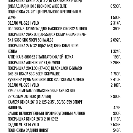
ПОКРЫШКА KENDA 27,5"Х 2,10 КЕВЛАРОВЫЙ КОРД
(СКЛАДНАЯ) K1013 KLONDIKE WIDE ELITE
6 590Р.
ПОДНОЖКА 24-29" ЦЕНТРАЛЬНОГО КРЕПЛЕНИЯ M-
WAVE
1 500Р.
СЕДЛО VL-6221 VELO
2 314Р.
ГОЛОВКА 8-18191057 ДЛЯ НАСОСОВ CROSS2 AUTHOR
390Р.
ПОКРЫШКА 26X2.00 (50-559) CX COMP K-GUARD B/B-
SK HS369 SBC 50EPI SCHWALBE
2 692Р.
ПОКРЫШКА 27.5"Х2.10(52-584) K935 KHAN 30TPI.
KENDA
1 324Р.
АПТЕЧКА 5-880162 7 ЗАПЛАТОК+КЛЕЙ+ТЕРКА
198Р.
ПОКРЫШКА AUTHOR 26"Х1,95 WING
2 268Р.
ПОКРЫШКА 20X1.90 (47-406) BLACK JACK K-GUARD
B/B-SK HS407 SBC 50EPI SCHWALBE
1 780Р.
РУЧКИ НА РУЛЬ AGR GRIPLOCK R20 130 ММ AUTHOR
2 410Р.
СЕДЛО VL-3251 VELO
2 187Р.
КРЫЛЬЯ МЕТАЛЛОПЛАСТИКОВЫЕ AXP-53 BLK
28"Х53ММ AUTHOR (ИТАЛИЯ)
2 990Р.
КАМЕРА KENDA 26" Х 2.125-2.35", 50/60-559 СПОРТ
НИППЕЛЬ
476Р.
ЗАМОК ВЕЛОСИПЕДНЫЙ ПРОТИВОУГОННЫЙ AUTHOR
990Р.
ПОКРЫШКА KENDA 26"Х 2,10 K892
1 118Р.
СЕДЛО VL-8114 VELO
2 535Р.
ПОДНОЖКА ЗАДНЯЯ HORST
546Р.