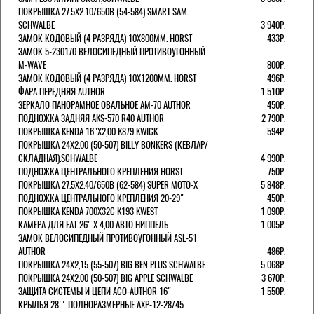
ПОКРЫШКА 27.5X2.10/650B (54-584) SMART SAM.
SCHWALBE
3 940Р.
ЗАМОК КОДОВЫЙ (4 РАЗРЯДА) 10Х800ММ. HORST
433Р.
ЗАМОК 5-230170 ВЕЛОСИПЕДНЫЙ ПРОТИВОУГОННЫЙ
M-WAVE
800Р.
ЗАМОК КОДОВЫЙ (4 РАЗРЯДА) 10Х1200ММ. HORST
496Р.
ФАРА ПЕРЕДНЯЯ AUTHOR
1 510Р.
ЗЕРКАЛО ПАНОРАМНОЕ ОВАЛЬНОЕ AM-70 AUTHOR
450Р.
ПОДНОЖКА ЗАДНЯЯ AKS-570 R40 AUTHOR
2 790Р.
ПОКРЫШКА KENDA 16"Х2,00 K879 KWICK
594Р.
ПОКРЫШКА 24X2.00 (50-507) BILLY BONKERS (КЕВЛАР/
СКЛАДНАЯ).SCHWALBE
4 990Р.
ПОДНОЖКА ЦЕНТРАЛЬНОГО КРЕПЛЕНИЯ HORST
750Р.
ПОКРЫШКА 27.5X2.40/650B (62-584) SUPER MOTO-X
5 848Р.
ПОДНОЖКА ЦЕНТРАЛЬНОГО КРЕПЛЕНИЯ 20-29"
450Р.
ПОКРЫШКА KENDA 700Х32С K193 KWEST
1 090Р.
КАМЕРА ДЛЯ FAT 26" X 4,00 АВТО НИППЕЛЬ
1 005Р.
ЗАМОК ВЕЛОСИПЕДНЫЙ ПРОТИВОУГОННЫЙ ASL-51
AUTHOR
486Р.
ПОКРЫШКА 24X2,15 (55-507) BIG BEN PLUS SCHWALBE
5 068Р.
ПОКРЫШКА 24X2.00 (50-507) BIG APPLE SCHWALBE
3 670Р.
ЗАЩИТА СИСТЕМЫ И ЦЕПИ ACO-AUTHOR 16"
1 550Р.
КРЫЛЬЯ 28'' ПОЛНОРАЗМЕРНЫЕ AXP-12-28/45