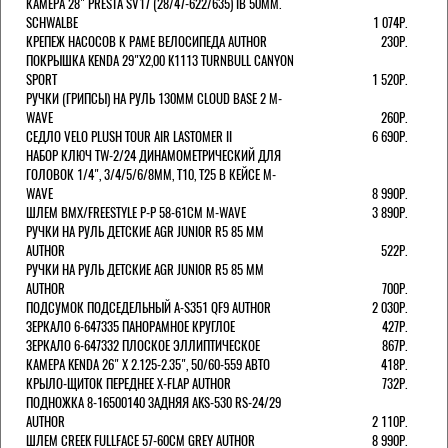
КАМЕРА 28" PRESTA SV17 (28/47-622/635) IB 50MM.
SCHWALBE
1 074Р.
КРЕПЕЖ НАСОСОВ К РАМЕ ВЕЛОСИПЕДА AUTHOR
230Р.
ПОКРЫШКА KENDA 29"Х2,00 K1113 TURNBULL CANYON
SPORT
1 520Р.
РУЧКИ (ГРИПСЫ) НА РУЛЬ 130ММ CLOUD BASE 2 M-
WAVE
260Р.
СЕДЛО VELO PLUSH TOUR AIR LASTOMER II
6 690Р.
НАБОР КЛЮЧ TW-2/24 ДИНАМОМЕТРИЧЕСКИЙ ДЛЯ
ГОЛОВОК 1/4", 3/4/5/6/8ММ, T10, T25 В КЕЙСЕ M-
WAVE
8 990Р.
ШЛЕМ ВМХ/FREESTYLE Р-Р 58-61СМ M-WAVE
3 890Р.
РУЧКИ НА РУЛЬ ДЕТСКИЕ AGR JUNIOR R5 85 ММ
AUTHOR
522Р.
РУЧКИ НА РУЛЬ ДЕТСКИЕ AGR JUNIOR R5 85 ММ
AUTHOR
700Р.
ПОДСУМОК ПОДСЕДЕЛЬНЫЙ A-S351 QF9 AUTHOR
2 030Р.
ЗЕРКАЛО 6-647335 ПАНОРАМНОЕ КРУГЛОЕ
427Р.
ЗЕРКАЛО 6-647332 ПЛОСКОЕ ЭЛЛИПТИЧЕСКОЕ
867Р.
КАМЕРА KENDA 26" Х 2.125-2.35", 50/60-559 АВТО
418Р.
КРЫЛО-ЩИТОК ПЕРЕДНЕЕ X-FLAP AUTHOR
732Р.
ПОДНОЖКА 8-16500140 ЗАДНЯЯ AKS-530 RS-24/29
AUTHOR
2 110Р.
ШЛЕМ CREEK FULLFACE 57-60СМ GREY AUTHOR
8 990Р.