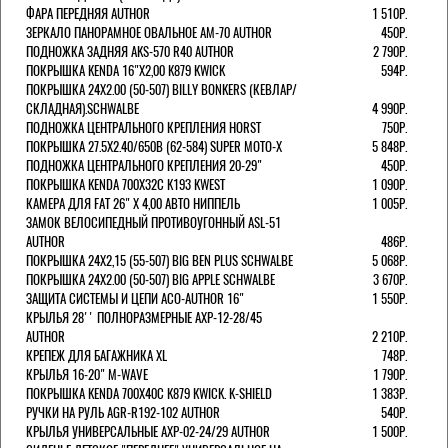
ФАРА ПЕРЕДНЯЯ AUTHOR
1 510Р.
ЗЕРКАЛО ПАНОРАМНОЕ ОВАЛЬНОЕ AM-70 AUTHOR
450Р.
ПОДНОЖКА ЗАДНЯЯ AKS-570 R40 AUTHOR
2 790Р.
ПОКРЫШКА KENDA 16"Х2,00 K879 KWICK
594Р.
ПОКРЫШКА 24X2.00 (50-507) BILLY BONKERS (КЕВЛАР/
СКЛАДНАЯ).SCHWALBE
4 990Р.
ПОДНОЖКА ЦЕНТРАЛЬНОГО КРЕПЛЕНИЯ HORST
750Р.
ПОКРЫШКА 27.5X2.40/650B (62-584) SUPER MOTO-X
5 848Р.
ПОДНОЖКА ЦЕНТРАЛЬНОГО КРЕПЛЕНИЯ 20-29"
450Р.
ПОКРЫШКА KENDA 700Х32С K193 KWEST
1 090Р.
КАМЕРА ДЛЯ FAT 26" X 4,00 АВТО НИППЕЛЬ
1 005Р.
ЗАМОК ВЕЛОСИПЕДНЫЙ ПРОТИВОУГОННЫЙ ASL-51
AUTHOR
486Р.
ПОКРЫШКА 24X2,15 (55-507) BIG BEN PLUS SCHWALBE
5 068Р.
ПОКРЫШКА 24X2.00 (50-507) BIG APPLE SCHWALBE
3 670Р.
ЗАЩИТА СИСТЕМЫ И ЦЕПИ ACO-AUTHOR 16"
1 550Р.
КРЫЛЬЯ 28'' ПОЛНОРАЗМЕРНЫЕ AXP-12-28/45
AUTHOR
2 210Р.
КРЕПЕЖ ДЛЯ БАГАЖНИКА XL
748Р.
КРЫЛЬЯ 16-20" M-WAVE
1 790Р.
ПОКРЫШКА KENDA 700Х40С K879 KWICK. K-SHIELD
1 383Р.
РУЧКИ НА РУЛЬ AGR-R192-102 AUTHOR
540Р.
КРЫЛЬЯ УНИВЕРСАЛЬНЫЕ AXP-02-24/29 AUTHOR
1 500Р.