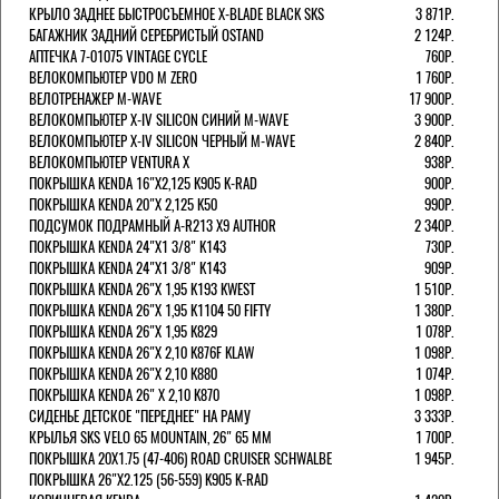
КРЫЛО ЗАДНЕЕ БЫСТРОСЪЕМНОЕ X-BLADE BLACK SKS
3 871Р.
БАГАЖНИК ЗАДНИЙ СЕРЕБРИСТЫЙ OSTAND
2 124Р.
АПТЕЧКА 7-01075 VINTAGE CYCLE
760Р.
ВЕЛОКОМПЬЮТЕР VDO M ZERO
1 760Р.
ВЕЛОТРЕНАЖЕР M-WAVE
17 900Р.
ВЕЛОКОМПЬЮТЕР X-IV SILICON СИНИЙ M-WAVE
3 900Р.
ВЕЛОКОМПЬЮТЕР X-IV SILICON ЧЕРНЫЙ M-WAVE
2 840Р.
ВЕЛОКОМПЬЮТЕР VENTURA Х
938Р.
ПОКРЫШКА KENDA 16"Х2,125 K905 K-RAD
900Р.
ПОКРЫШКА KENDA 20"Х 2,125 K50
990Р.
ПОДСУМОК ПОДРАМНЫЙ A-R213 X9 AUTHOR
2 340Р.
ПОКРЫШКА KENDA 24"Х1 3/8" K143
730Р.
ПОКРЫШКА KENDA 24"Х1 3/8" K143
909Р.
ПОКРЫШКА KENDA 26"Х 1,95 K193 KWEST
1 510Р.
ПОКРЫШКА KENDA 26"Х 1,95 K1104 50 FIFTY
1 380Р.
ПОКРЫШКА KENDA 26"Х 1,95 K829
1 078Р.
ПОКРЫШКА KENDA 26"Х 2,10 K876F KLAW
1 098Р.
ПОКРЫШКА KENDA 26"Х 2,10 K880
1 074Р.
ПОКРЫШКА KENDA 26" Х 2,10 K870
1 098Р.
СИДЕНЬЕ ДЕТСКОЕ "ПЕРЕДНЕЕ" НА РАМУ
3 333Р.
КРЫЛЬЯ SKS VELO 65 MOUNTAIN, 26" 65 ММ
1 700Р.
ПОКРЫШКА 20X1.75 (47-406) ROAD CRUISER SCHWALBE
1 945Р.
ПОКРЫШКА 26"Х2.125 (56-559) K905 K-RAD