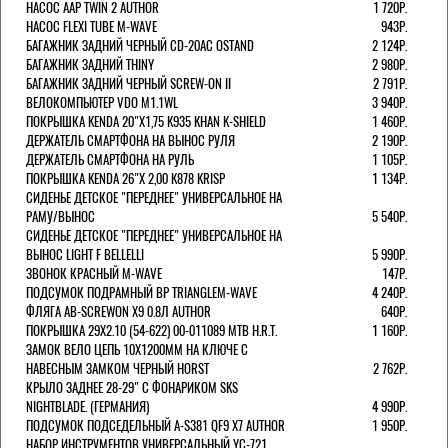
НАСОС AAP TWIN 2 AUTHOR
1 720Р.
НАСОС FLEXI TUBE M-WAVE
943Р.
БАГАЖНИК ЗАДНИЙ ЧЕРНЫЙ СD-20AC OSTAND
2 124Р.
БАГАЖНИК ЗАДНИЙ THINY
2 980Р.
БАГАЖНИК ЗАДНИЙ ЧЕРНЫЙ SCREW-ON II
2 791Р.
ВЕЛОКОМПЬЮТЕР VDO M1.1WL
3 940Р.
ПОКРЫШКА KENDA 20"Х1,75 K935 KHAN K-SHIELD
1 460Р.
ДЕРЖАТЕЛЬ СМАРТФОНА НА ВЫНОС РУЛЯ
2 190Р.
ДЕРЖАТЕЛЬ СМАРТФОНА НА РУЛЬ
1 105Р.
ПОКРЫШКА KENDA 26"Х 2,00 K878 KRISP
1 134Р.
СИДЕНЬЕ ДЕТСКОЕ "ПЕРЕДНЕЕ" УНИВЕРСАЛЬНОЕ НА
РАМУ/ВЫНОС
5 540Р.
СИДЕНЬЕ ДЕТСКОЕ "ПЕРЕДНЕЕ" УНИВЕРСАЛЬНОЕ НА
ВЫНОС LIGHT F BELLELLI
5 990Р.
ЗВОНОК КРАСНЫЙ M-WAVE
147Р.
ПОДСУМОК ПОДРАМНЫЙ BP TRIANGLEM-WAVE
4 240Р.
ФЛЯГА AB-SCREWON X9 0.8Л AUTHOR
640Р.
ПОКРЫШКА 29X2.10 (54-622) 00-011089 MTB H.R.T.
1 160Р.
ЗАМОК ВЕЛО ЦЕПЬ 10Х1200ММ НА КЛЮЧЕ С
НАВЕСНЫМ ЗАМКОМ ЧЕРНЫЙ HORST
2 762Р.
КРЫЛО ЗАДНЕЕ 28-29" С ФОНАРИКОМ SKS
NIGHTBLADE. (ГЕРМАНИЯ)
4 990Р.
ПОДСУМОК ПОДСЕДЕЛЬНЫЙ A-S381 QF9 X7 AUTHOR
1 950Р.
НАБОР ИНСТРУМЕНТОВ УНИВЕРСАЛЬНЫЙ YC-721