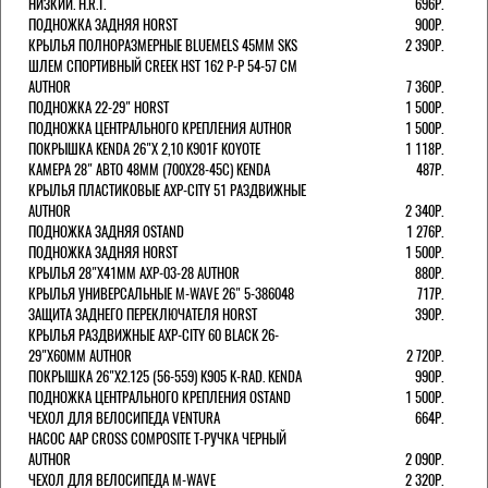
НИЗКИЙ. H.R.T.
696Р.
ПОДНОЖКА ЗАДНЯЯ HORST
900Р.
КРЫЛЬЯ ПОЛНОРАЗМЕРНЫЕ BLUEMELS 45MM SKS
2 390Р.
ШЛЕМ СПОРТИВНЫЙ CREEK HST 162 Р-Р 54-57 СМ
AUTHOR
7 360Р.
ПОДНОЖКА 22-29" HORST
1 500Р.
ПОДНОЖКА ЦЕНТРАЛЬНОГО КРЕПЛЕНИЯ AUTHOR
1 500Р.
ПОКРЫШКА KENDA 26"Х 2,10 K901F KOYOTE
1 118Р.
КАМЕРА 28" АВТО 48ММ (700Х28-45С) KENDA
487Р.
КРЫЛЬЯ ПЛАСТИКОВЫЕ AXP-CITY 51 РАЗДВИЖНЫЕ
AUTHOR
2 340Р.
ПОДНОЖКА ЗАДНЯЯ OSTAND
1 276Р.
ПОДНОЖКА ЗАДНЯЯ HORST
1 500Р.
КРЫЛЬЯ 28"Х41ММ AXP-03-28 AUTHOR
880Р.
КРЫЛЬЯ УНИВЕРСАЛЬНЫЕ M-WAVE 26" 5-386048
717Р.
ЗАЩИТА ЗАДНЕГО ПЕРЕКЛЮЧАТЕЛЯ HORST
390Р.
КРЫЛЬЯ РАЗДВИЖНЫЕ AXP-CITY 60 BLACK 26-
29"Х60ММ AUTHOR
2 720Р.
ПОКРЫШКА 26"Х2.125 (56-559) K905 K-RAD. KENDA
990Р.
ПОДНОЖКА ЦЕНТРАЛЬНОГО КРЕПЛЕНИЯ OSTAND
1 500Р.
ЧЕХОЛ ДЛЯ ВЕЛОСИПЕДА VENTURA
664Р.
НАСОС AAP CROSS COMPOSITE Т-РУЧКА ЧЕРНЫЙ
AUTHOR
2 090Р.
ЧЕХОЛ ДЛЯ ВЕЛОСИПЕДА M-WAVE
2 320Р.