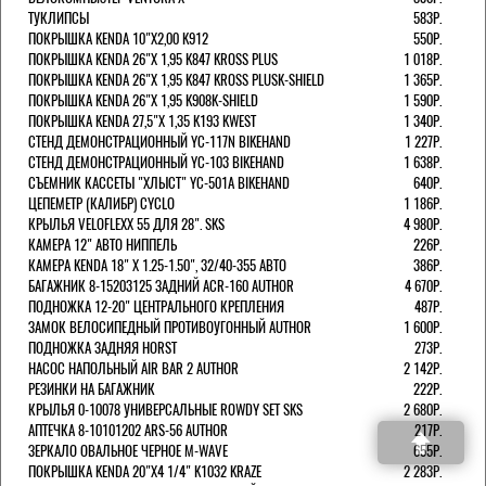
ТУКЛИПСЫ
583Р.
ПОКРЫШКА KENDA 10"Х2,00 K912
550Р.
ПОКРЫШКА KENDA 26"Х 1,95 K847 KROSS PLUS
1 018Р.
ПОКРЫШКА KENDA 26"Х 1,95 K847 KROSS PLUSK-SHIELD
1 365Р.
ПОКРЫШКА KENDA 26"Х 1,95 K908K-SHIELD
1 590Р.
ПОКРЫШКА KENDA 27,5"Х 1,35 K193 KWEST
1 340Р.
СТЕНД ДЕМОНСТРАЦИОННЫЙ YC-117N BIKEHAND
1 227Р.
СТЕНД ДЕМОНСТРАЦИОННЫЙ YC-103 BIKEHAND
1 638Р.
СЪЕМНИК КАССЕТЫ "ХЛЫСТ" YC-501A BIKEHAND
640Р.
ЦЕПЕМЕТР (КАЛИБР) CYCLO
1 186Р.
КРЫЛЬЯ VELOFLEXX 55 ДЛЯ 28". SKS
4 980Р.
КАМЕРА 12" АВТО НИППЕЛЬ
226Р.
КАМЕРА KENDA 18" Х 1.25-1.50", 32/40-355 АВТО
386Р.
БАГАЖНИК 8-15203125 ЗАДНИЙ ACR-160 AUTHOR
4 670Р.
ПОДНОЖКА 12-20" ЦЕНТРАЛЬНОГО КРЕПЛЕНИЯ
487Р.
ЗАМОК ВЕЛОСИПЕДНЫЙ ПРОТИВОУГОННЫЙ AUTHOR
1 600Р.
ПОДНОЖКА ЗАДНЯЯ HORST
273Р.
НАСОС НАПОЛЬНЫЙ AIR BAR 2 AUTHOR
2 142Р.
РЕЗИНКИ НА БАГАЖНИК
222Р.
КРЫЛЬЯ 0-10078 УНИВЕРСАЛЬНЫЕ ROWDY SET SKS
2 680Р.
АПТЕЧКА 8-10101202 ARS-56 AUTHOR
217Р.
ЗЕРКАЛО ОВАЛЬНОЕ ЧЕРНОЕ M-WAVE
655Р.
ПОКРЫШКА KENDA 20"Х4 1/4" K1032 KRAZE
2 283Р.