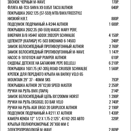
ЗВОНОК ЧЕРНЫЙ M-WAVE
170Р.
ФЛЯГА AB-TCX-SHIVA X9 0.85Л TACX/AUTHOR
640Р.
ПОКРЫШКА 26X2.125 (57-559) MTB/BMX/FREESTYLE
НИЗКИЙ H.R.T.
880Р.
ПОДСУМОК ПОДРАМНЫЙ A-R244 AUTHOR
1 600Р.
ПОКРЫШКА 26X2.35 (60-559) MAGIC MARY PERF,
BIKEPARK B/B HS447 ADDIX 20D2EPI SCHWALBE
4 150Р.
ЦЕПЕМЕТР (КАЛИБР) YC-503 BIKEHAND 6-14503
248Р.
ЗАМОК ВЕЛОСИПЕДНЫЙ ПРОТИВОУГОННЫЙ AUTHOR
2 760Р.
ЗАМОК ВЕЛОСИПЕДНЫЙ ПРОТИВОУГОННЫЙ M-WAVE
1 147Р.
НАСОС 8-18101024 AAP PUMPER AUTHOR
610Р.
СИДЕНЬЕ ДЕТСКОЕ НА БАГАЖНИК PEPE BELLELLI
6 210Р.
ПОКРЫШКА 16X1.75 (47-305) ROAD CRUISER SCHWALBE
1 560Р.
КРЕПЕЖ ДЛЯ ПЕРЕДНЕГО КРЫЛА НА ВИЛКУ VELO 65
MOUNTAIN 29" 37 - 40ММ SKS
793Р.
ПОКРЫШКА AUTHOR 26"Х2,00 SPEED MASTER
2 250Р.
РУЧКИ НА РУЛЬ BMX (ПАРА)
214Р.
ЗАМОК ВЕЛОCИПЕДНЫЙ ЦЕПЬ 8Х1200ММ HORST
1 390Р.
РУЧКИ НА РУЛЬ ERGOGEL D3 BAR VELO
2 740Р.
РУЧКИ НА РУЛЬ AGR ERGO 20 GRIPLOCK AUTHOR
2 190Р.
ПОДСУМОК ПОДРАМНЫЙ A-R211 X7 AUTHOR
1 430Р.
КАМЕРА KENDA 12" 1/2 Х 1.75-2.125", 47/62-203 АВТО
320Р.
КРЫЛЬЯ ПОЛНОРАЗМЕРНЫЕ 26"Х60 ММ С
ЭЛЕКТРОПРОВОДКОЙ M-WAVE
2 809Р.