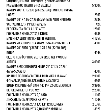
СИДЕНЬЕ ДЕТСКОЕ "ПЕРЕДНЕЕ" УНИВЕРСАЛЬНОЕ НА
РАМУ/ВЫНОС RABBIT B-FIX BELLELLI
5 300Р.
КАМЕРА 700" Х 18/23C (23-622/630) НИППЕЛЬ PRESTA.
HORST
286Р.
КАМЕРА 26" X 1,95-2,125 (50/54-559), АВТО НИППЕЛЬ
258Р.
ЗАГЛУШКИ ДЛЯ РУЧЕК НА РУЛЬ
42Р.
ВЕЛОКАМЕРА 20" Х 4 1/4" АВТО
1 260Р.
ПОКРЫШКА KENDA 20"Х1,5 K1038
658Р.
МАШИНКА ДЛЯ ЧИСТКИ ЦЕПИ WELDTITE
4 125Р.
КАМЕРА 28"/700 PRESTA 48ММ 35/45Х622/630 H.R.T.
450Р.
КАМЕРА 20" АВТО "УЗКАЯ" 1.25-1.50 (32/40-406)
KENDA
414Р.
СЕДЛО КОМФОРТНОЕ VECTOR ERGO GEL VACUUM
AUTHOR
3 090Р.
КАМЕРА ВЕЛОСИПЕДНАЯ KENDA 26" Х 1.75-2.125",
47/57-559 АВТО
450Р.
КРЫЛЬЯ ПОЛНОРАЗМЕРНЫЕ MUD MAX II M-WAVE
2 910Р.
ФОНАРЬ ЗАДНИЙ НА БАГАЖНИК A CADDY 3
690Р.
ШЛЕМ СПОРТИВНЫЙ SKIFF 143 Р-Р 52-58СМ AUTHOR
3 380Р.
ВЕЛОКОМПЬЮТЕР VDO M2.1
2 200Р.
ПОКРЫШКА KENDA 20"Х 2,0 K870
1 110Р.
ДЕРЖАТЕЛЬ СМАРТФОНА НА РУЛЬ
1 136Р.
ПОКРЫШКА KENDA 26"Х 1,75 K1112 KOLONIZER
2 076Р.
ПОКРЫШКА KENDA 26"Х 2,10 K1052 KRANIUM
1 382Р.