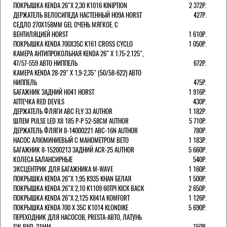
ПОКРЫШКА KENDA 26"Х 2,30 K1016 KINIPTION
2 372Р.
ДЕРЖАТЕЛЬ ВЕЛОСИПЕДА НАСТЕННЫЙ H09A HORST
427Р.
СЕДЛО 270Х158ММ GEL ОЧЕНЬ МЯГКОЕ. С
ВЕНТИЛЯЦИЕЙ HORST
1 610Р.
ПОКРЫШКА KENDA 700Х35С K161 CROSS CYCLO
1 050Р.
КАМЕРА АНТИПРОКОЛЬНАЯ KENDA 26" Х 1.75-2.125",
47/57-559 АВТО НИППЕЛЬ
672Р.
КАМЕРА KENDA 28-29" Х 1,9-2,35" (50/58-622) АВТО
НИППЕЛЬ
475Р.
БАГАЖНИК ЗАДНИЙ H041 HORST
1 916Р.
АПТЕЧКА RED DEVILS
430Р.
ДЕРЖАТЕЛЬ ФЛЯГИ АВС FLY 33 AUTHOR
1 182Р.
ШЛЕМ PULSE LED X8 185 Р-Р 52-58СМ AUTHOR
5 710Р.
ДЕРЖАТЕЛЬ ФЛЯГИ 8-14000221 ABC-16N AUTHOR
780Р.
НАСОС АЛЮМИНИЕВЫЙ С МАНОМЕТРОМ BETO
1 183Р.
БАГАЖНИК 8-15200213 ЗАДНИЙ ACR-25 AUTHOR
5 660Р.
КОЛЕСА БАЛАНСИРНЫЕ
540Р.
ЭКСЦЕНТРИК ДЛЯ БАГАЖНИКА M-WAVE
1 160Р.
ПОКРЫШКА KENDA 26"Х 1,95 K935 KHAN БЕЛАЯ
1 500Р.
ПОКРЫШКА KENDA 26"Х 2,10 K1109 60TPI KICK BACK
2 650Р.
ПОКРЫШКА KENDA 26"Х 2,125 K841A KOMFORT
1 126Р.
ПОКРЫШКА KENDA 700 Х 35С К1014 KLONDIKE
5 690Р.
ПЕРЕХОДНИК ДЛЯ НАСОСОВ, PRESTA-АВТО, ЛАТУНЬ
SW-BND, 21ММ
150Р.