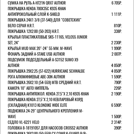
СУМКА НА РУЛЬ A-H721N QRX7 AUTHOR
6 705Р.
ПОКРЫШКА KENDA 700Х35С K935 KHAN
АНТИПРОКОЛЬНЫЙ СЛОЙ K-SHIELD
1 111Р.
ПОКРЫШКА 24X1 3/8 (37-540) ДЛЯ "СОВЕТСКИХ"
ВЕЛО СЕРАЯ H.R.T.
810Р.
ПОКРЫШКА 12X2.00 (50-203) H.R.T.
338Р.
КРЫЛЬЯ ПЛАСТИКАТОВЫЕ SKS-11165, VELO55 JUNIOR
SET, 24"
2 230Р.
КРЫЛЬЯ MUD MAX 20"-24" 55 ММ. M-WAVE
1 990Р.
ФОНАРЬ ЗАДНИЙ A-STAKE USB AUTHOR
2 007Р.
ПОДСУМОК ПОДСЕДЕЛЬНЫЙ A-S3152 SUMO X9
AUTHOR
4 050Р.
ПОКРЫШКА 29X2.25 (57-622) HURRICANE SCHWALBE
4 050Р.
РОГА АЛЮМИНИЕВЫЕ ABE-30N AUTHOR
1 590Р.
ПОКРЫШКА 26X2.10 (54-559) MTB СРЕДНИЙ H.R.T.
790Р.
КАМЕРА 10" АВТО НИППЕЛЬ
226Р.
ПОКРЫШКА АНТИПОКОЛ. KENDA 27,5"Х 2,10 K935 KHAN
2 190Р.
ПОКРЫШКА KENDA 27,5"Х 2,10 КЕВЛАРОВЫЙ КОРД
(СКЛАДНАЯ) K1013 KLONDIKE WIDE ELITE
6 590Р.
ПОДНОЖКА 24-29" ЦЕНТРАЛЬНОГО КРЕПЛЕНИЯ M-
WAVE
1 500Р.
СЕДЛО VL-6221 VELO
2 314Р.
ГОЛОВКА 8-18191057 ДЛЯ НАСОСОВ CROSS2 AUTHOR
390Р.
ПОКРЫШКА 26X2.00 (50-559) CX COMP K-GUARD B/B-