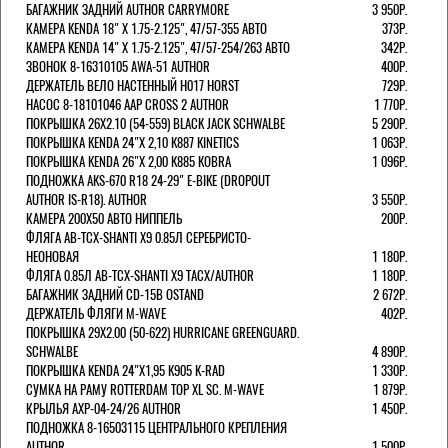
БАГАЖНИК ЗАДНИЙ AUTHOR CARRYMORE
3 950Р.
КАМЕРА KENDA 18" Х 1.75-2.125", 47/57-355 АВТО
373Р.
КАМЕРА KENDA 14" Х 1.75-2.125", 47/57-254/263 АВТО
342Р.
ЗВОНОК 8-16310105 AWA-51 AUTHOR
400Р.
ДЕРЖАТЕЛЬ ВЕЛО НАСТЕННЫЙ H017 HORST
729Р.
НАСОС 8-18101046 AAP CROSS 2 AUTHOR
1 770Р.
ПОКРЫШКА 26X2.10 (54-559) BLACK JACK SCHWALBE
5 290Р.
ПОКРЫШКА KENDA 24"Х 2,10 K887 KINETICS
1 063Р.
ПОКРЫШКА KENDA 26"Х 2,00 K885 KOBRA
1 096Р.
ПОДНОЖКА AKS-670 R18 24-29" E-BIKE (DROPOUT
AUTHOR IS-R18). AUTHOR
3 550Р.
КАМЕРА 200Х50 АВТО НИППЕЛЬ
200Р.
ФЛЯГА AB-TCX-SHANTI X9 0.85Л СЕРЕБРИСТО-
НЕОНОВАЯ
1 180Р.
ФЛЯГА 0.85Л AB-TCX-SHANTI X9 TACX/AUTHOR
1 180Р.
БАГАЖНИК ЗАДНИЙ CD-15B OSTAND
2 672Р.
ДЕРЖАТЕЛЬ ФЛЯГИ M-WAVE
402Р.
ПОКРЫШКА 29X2.00 (50-622) HURRICANE GREENGUARD.
SCHWALBE
4 890Р.
ПОКРЫШКА KENDA 24"Х1,95 K905 K-RAD
1 330Р.
СУМКА НА РАМУ ROTTERDAM TOP XL SC. M-WAVE
1 879Р.
КРЫЛЬЯ AXP-04-24/26 AUTHOR
1 450Р.
ПОДНОЖКА 8-16503115 ЦЕНТРАЛЬНОГО КРЕПЛЕНИЯ
AUTHOR
1 500Р.