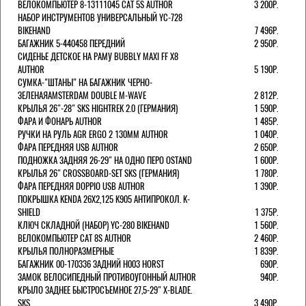
ВЕЛОКОМПЬЮТЕР 8-13111045 CAT 5S AUTHOR
3 200Р.
НАБОР ИНСТРУМЕНТОВ УНИВЕРСАЛЬНЫЙ YC-728
BIKEHAND
7 496Р.
БАГАЖНИК 5-440458 ПЕРЕДНИЙ
2 950Р.
СИДЕНЬЕ ДЕТСКОЕ НА РАМУ BUBBLY MAXI FF X8
AUTHOR
5 190Р.
СУМКА-"ШТАНЫ" НА БАГАЖНИК ЧЕРНО-
ЗЕЛЕНАЯAMSTERDAM DOUBLE M-WAVE
2 812Р.
КРЫЛЬЯ 26"-28" SKS HIGHTREK 2.0 (ГЕРМАНИЯ)
1 590Р.
ФАРА И ФОНАРЬ AUTHOR
1 485Р.
РУЧКИ НА РУЛЬ AGR ERGO 2 130ММ AUTHOR
1 040Р.
ФАРА ПЕРЕДНЯЯ USB AUTHOR
2 650Р.
ПОДНОЖКА ЗАДНЯЯ 26-29" НА ОДНО ПЕРО OSTAND
1 600Р.
КРЫЛЬЯ 26" CROSSBOARD-SET SKS (ГЕРМАНИЯ)
1 780Р.
ФАРА ПЕРЕДНЯЯ DOPPIO USB AUTHOR
1 390Р.
ПОКРЫШКА KENDA 26Х2,125 K905 АНТИПРОКОЛ. K-
SHIELD
1 375Р.
КЛЮЧ СКЛАДНОЙ (НАБОР) YC-280 BIKEHAND
1 560Р.
ВЕЛОКОМПЬЮТЕР CAT 8S AUTHOR
2 460Р.
КРЫЛЬЯ ПОЛНОРАЗМЕРНЫЕ
1 839Р.
БАГАЖНИК 00-170336 ЗАДНИЙ H003 HORST
690Р.
ЗАМОК ВЕЛОСИПЕДНЫЙ ПРОТИВОУГОННЫЙ AUTHOR
940Р.
КРЫЛО ЗАДНЕЕ БЫСТРОСЪЕМНОЕ 27,5-29" X-BLADE.
SKS
3 490Р.