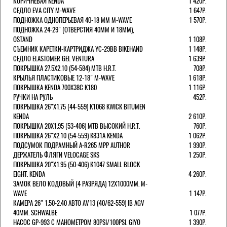
КОРИЧНЕВАЯ KENDA
1 420Р.
СЕДЛО EVA CITY M-WAVE
1 647Р.
ПОДНОЖКА ОДНОПЕРЬЕВАЯ 40-18 ММ M-WAVE
1 570Р.
ПОДНОЖКА 24-29" (ОТВЕРСТИЯ 40ММ И 18ММ),
OSTAND
1 108Р.
СЪЕМНИК КАРЕТКИ-КАРТРИДЖА YC-29BB BIKEHAND
1 148Р.
СЕДЛО ELASTOMER GEL VENTURA
1 639Р.
ПОКРЫШКА 27.5X2.10 (54-584) MTB H.R.T.
708Р.
КРЫЛЬЯ ПЛАСТИКОВЫЕ 12-18" M-WAVE
1 618Р.
ПОКРЫШКА KENDA 700Х38С K180
1 116Р.
РУЧКИ НА РУЛЬ
452Р.
ПОКРЫШКА 26"Х1.75 (44-559) K1068 KWICK BITUMEN
KENDA
2 610Р.
ПОКРЫШКА 20X1.95 (53-406) MTB ВЫСОКИЙ H.R.T.
760Р.
ПОКРЫШКА 26"Х2.10 (54-559) K831A KENDA
1 062Р.
ПОДСУМОК ПОДРАМНЫЙ A-R265 MPP AUTHOR
1 990Р.
ДЕРЖАТЕЛЬ ФЛЯГИ VELOCAGE SKS
1 250Р.
ПОКРЫШКА 20"Х1.95 (50-406) K1047 SMALL BLOCK
EIGHT. KENDA
4 260Р.
ЗАМОК ВЕЛО КОДОВЫЙ (4 РАЗРЯДА) 12Х1000ММ. M-
WAVE
1 147Р.
КАМЕРА 26" 1.50-2.40 АВТО AV13 (40/62-559) IB AGV
40MM. SCHWALBE
1 077Р.
НАСОС GP-993 С МАНОМЕТРОМ 80PSI/100PSI. GIYO
1 390Р.