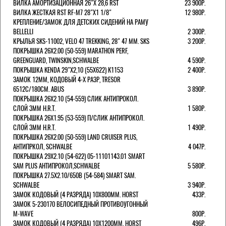
ВИЛКА АМОРТИЗАЦИОННАЯ 26"Х 28,6 RST
23 900Р.
ВИЛКА ЖЕСТКАЯ RST RF-M7 28"Х1 1/8"
12 980Р.
КРЕПЛЕНИЕ/ЗАМОК ДЛЯ ДЕТСКИХ СИДЕНИЙ НА РАМУ
BELLELLI
2 300Р.
КРЫЛЬЯ SKS-11002, VELO 47 TREKKING, 28" 47 ММ. SKS
3 200Р.
ПОКРЫШКА 26X2.00 (50-559) MARATHON PERF,
GREENGUARD, TWINSKIN,SCHWALBE
4 590Р.
ПОКРЫШКА KENDA 29"Х2,10 (55X622) K1153
2 400Р.
ЗАМОК 12ММ, КОДОВЫЙ 4-Х РАЗР, TRESOR
6512C/180СМ. ABUS
3 890Р.
ПОКРЫШКА 26X2.10 (54-559) СЛИК АНТИПРОКОЛ.
СЛОЙ 3ММ H.R.T.
1 580Р.
ПОКРЫШКА 26X1.95 (53-559) П/СЛИК АНТИПРОКОЛ.
СЛОЙ 3ММ H.R.T.
1 490Р.
ПОКРЫШКА 26X2.00 (50-559) LAND CRUISER PLUS,
АНТИПРКОЛ, SCHWALBE
4 047Р.
ПОКРЫШКА 29X2.10 (54-622) 05-11101143.01 SMART
SAM PLUS АНТИПРОКОЛ,SCHWALBE
5 580Р.
ПОКРЫШКА 27.5X2.10/650B (54-584) SMART SAM.
SCHWALBE
3 940Р.
ЗАМОК КОДОВЫЙ (4 РАЗРЯДА) 10Х800ММ. HORST
433Р.
ЗАМОК 5-230170 ВЕЛОСИПЕДНЫЙ ПРОТИВОУГОННЫЙ
M-WAVE
800Р.
ЗАМОК КОДОВЫЙ (4 РАЗРЯДА) 10Х1200ММ. HORST
496Р.