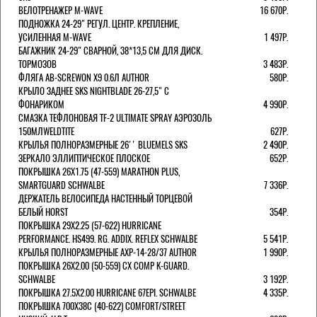
ВЕЛОТРЕНАЖЕР M-WAVE
16 670Р.
ПОДНОЖКА 24-29" РЕГУЛ. ЦЕНТР. КРЕПЛЕНИЕ,
УСИЛЕННАЯ M-WAVE
1 497Р.
БАГАЖНИК 24-29" СВАРНОЙ, 38*13,5 СМ ДЛЯ ДИСК.
ТОРМОЗОВ
3 483Р.
ФЛЯГА AB-SCREWON X9 0.6Л AUTHOR
580Р.
КРЫЛО ЗАДНЕЕ SKS NIGHTBLADE 26-27,5" С
ФОНАРИКОМ
4 990Р.
СМАЗКА ТЕФЛОНОВАЯ TF-2 ULTIMATE SPRAY АЭРОЗОЛЬ
150МЛWELDTITE
627Р.
КРЫЛЬЯ ПОЛНОРАЗМЕРНЫЕ 26'' BLUEMELS SKS
2 490Р.
ЗЕРКАЛО ЭЛЛИПТИЧЕСКОЕ ПЛОСКОЕ
652Р.
ПОКРЫШКА 26X1.75 (47-559) MARATHON PLUS,
SMARTGUARD SCHWALBE
7 336Р.
ДЕРЖАТЕЛЬ ВЕЛОCИПЕДА НАСТЕННЫЙ ТОРЦЕВОЙ
БЕЛЫЙ HORST
354Р.
ПОКРЫШКА 29X2.25 (57-622) HURRICANE
PERFORMANCE. HS499. RG. ADDIX. REFLEX SCHWALBE
5 541Р.
КРЫЛЬЯ ПОЛНОРАЗМЕРНЫЕ AXP-14-28/37 AUTHOR
1 990Р.
ПОКРЫШКА 26X2.00 (50-559) CX COMP K-GUARD.
SCHWALBE
3 192Р.
ПОКРЫШКА 27.5X2.00 HURRICANE 67EPI. SCHWALBE
4 335Р.
ПОКРЫШКА 700X38С (40-622) COMFORT/STREET