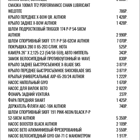
СМАЗКА 100МЛ TF2 PERFORMANCE CHAIN LUBRICANT
WELDTITE
786Р.
КРЫЛО ПЕРЕДНЕЕ X-BOW QR. AUTHOR
1 428Р.
КРЫЛО ЗАДНЕЕ X-BOW AUTHOR
1 428Р.
ШЛЕМ ПОДРОСТКОВЫЙ TRIGGER 174 Р-Р 54-58СМ
AUTHOR
2 990Р.
ШЛЕМ СПОРТИВНЫЙ SKIFF 171 Р-Р 58-62СМ AUTHOR
7 070Р.
ПОКРЫШКА 280 X 65-203 СЛИК. HOTA
525Р.
КАМЕРА 26" X 2,125-2,3 (54/58-559), АВТО НИППЕЛЬ
343Р.
ЗАМОК ВЕЛОСИПЕДНЫЙ ПРОТИВОУГОННЫЙ M-WAVE
830Р.
КРЫЛО ЗАДНЕЕ БЫСТРОСЪЕМНОЕ X-BLADE SKS
3 871Р.
КРЫЛО ПЕРЕДНЕЕ БЫСТРОСЪЕМНОЕ SHOCKBLADE SKS
3 871Р.
КРЫЛЬЯ УНИВЕРСАЛЬНЫЕ AXP-65-20/24 AUTHOR
1 222Р.
НАСОС НАПОЛЬНЫЙ GIYO
1 670Р.
НАСОС ДЛЯ ВИЛОК ВЕТО
2 822Р.
ФОНАРЬ ЗАДНИЙ VENTURA
237Р.
ФАРА ПЕРЕДНЯЯ SMART
1 425Р.
ДЕРЖАТЕЛЬ ФЛЯГИ ABC-16N AUTHOR
740Р.
ШЛЕМ СПОРТИВНЫЙ SKIFF 191 PINK-NEON/BLACK Р-Р
52-58СМ AUTHOR
5 350Р.
НАСОС BOOSTER BLACK AUTHOR
2 109Р.
НАСОС BETO АЛЮМИНИЕВЫЙ ФРЕЗЕРОВАННЫЙ
3 550Р.
НАСОС ВЕЛОСИПЕДНЫЙ GIYO GM-71 С МАНОМЕТРОМ
1 917Р.