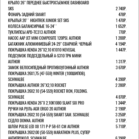
КРЫЛО 26" ПЕРЕДНЕЕ БЫСТРОСЪЕМНОЕ DASHBOARD
SKS
2 740Р.
ФОНАРЬ ЗАДНИЙ SMART
478Р.
КРЫЛЬЯ 20'' HIGHTREK JUNIOR SET SKS
1 470Р.
КОЛЕСА БАЛАНСИРНЫЕ 16-24''
1 652Р.
ТУКЛИПСЫ APD-TC313 AUTHOR
770Р.
НАСОС AAP JET MINI COMPOSITE 120PSI. AUTHOR
1 200Р.
БАГАЖНИК АЛЮМИНИЕВЫЙ 24-29" СВАРНОЙ. ЧЕРНЫЙ
4 194Р.
ПОКРЫШКА KENDA 26"Х2,10 K1010 NEVEGAL
1 447Р.
ПОДСУМОК ПОДСЕДЕЛЬНЫЙ A-S310 TPN МИНИ
AUTHOR
1 317Р.
ЗАМОК ВЕЛОСИПЕДНЫЙ ПРОТИВОУГОННЫЙ AUTHOR
3 670Р.
ПОКРЫШКА 26X1,75 (47-559) WINTER (100ШИПОВ).
SCHWALBE
4 390Р.
ПОКРЫШКА AUTHOR 26"Х2,10 ROCKET
2 280Р.
ПОКРЫШКА 26X2.10 (54-559) ROCKET RON, FOLDING.
SCHWALBE
4 870Р.
ПОКРЫШКА KENDA 26"Х 2,10K1080 SLANT SIX PRO
1 344Р.
РУЧКИ НА РУЛЬ AGR ERGO 20 AUTHOR
2 190Р.
ПОКРЫШКА 26X2.10 (54-559) SMART SAM. SCHWALBE
3 250Р.
СЕДЛО DONNA. AUTHOR
3 170Р.
ШЛЕМ PULSE LED X8 171 Р-Р 58-61 СМ AUTHOR
5 710Р.
ПОКРЫШКА 26X2.00 (50-559) MARATHON PLUS, СУПЕР
АНТИПРОКОЛ, SCHWALBE
6 390Р.