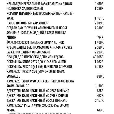
КРЫЛЬЯ УНИВЕРСАЛЬНЫЕ LASALLE ARIZONA BROWN
1 470Р.
ПОДНОЖКА ЗАДНЯЯ OSTAND
1 336Р.
КОРЗИНА ПЕРЕДНЯЯ БЫСТРОСЪЕМНАЯ BA-F HANG M-
WAVE
1 161Р.
НАСОС НАПОЛЬНЫЙ AAP AUTHOR
2 019Р.
ПЕДАЛИ BMX/DOWNHILL АЛЮМИНИЕВЫЕ HORST
4 310Р.
ФОНАРЬ 8-12039134 ЗАДНИЙ A-STAKE MINI USB
AUTHOR
774Р.
ФАРА 8-12002234 ПЕРЕДНЯЯ LUMINA AUTHOR
1 400Р.
КРЫЛО ЗАДНЕЕ БЫСТРОСЪЕМНОЕ X-TRA-DRY XL SKS
2 520Р.
БАГАЖНИК ЗАДНИЙ CD-28 OSTAND
2 223Р.
ПРИЦЕП ДЛЯ ПЕРЕВОЗКИ ДЕТЕЙ ИЛИ ГРУЗОВ
40 095Р.
ПОКРЫШКА KENDA 26"Х 2,00 K1045 KOMMUTER
1 062Р.
ПОКРЫШКА 26X2.10 (54-559) HURRICANE SCHWALBE
5 718Р.
КАМЕРА 20" PRESTA SV6 (28/40-406) IB 40MM.
SCHWALBE
880Р.
КАМЕРА 20" АВТО AV7C EXTRA LIGHT 40/60-406 IB AGV
40MM. SCHWALBE
1 170Р.
ДЕРЖАТЕЛЬ ВЕЛО НАСТЕННЫЙ YC-23SA BIKEHAND
685Р.
ДЕРЖАТЕЛЬ ВЕЛО НАСТЕННЫЙ YC-28H BIKEHAND
472Р.
ДЕРЖАТЕЛЬ ВЕЛО НАСТЕННЫЙ YC-30F BIKEHAND
2 157Р.
КАМЕРА 27,5" PRESTA 48ММ 2,00-2,35 (52/58-584)
KENDA
673Р.