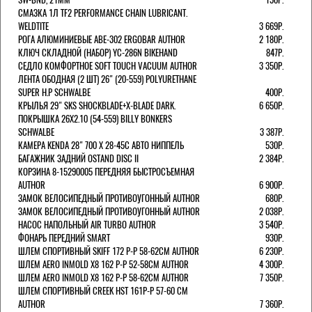
СМАЗКА 1Л TF2 PERFORMANCE CHAIN LUBRICANT.
WELDTITE
3 669Р.
РОГА АЛЮМИНИЕВЫЕ ABE-302 ERGOBAR AUTHOR
2 180Р.
КЛЮЧ СКЛАДНОЙ (НАБОР) YC-286N BIKEHAND
847Р.
СЕДЛО КОМФОРТНОЕ SOFT TOUCH VACUUM AUTHOR
3 350Р.
ЛЕНТА ОБОДНАЯ (2 ШТ) 26" (20-559) POLYURETHANE
SUPER H.P SCHWALBE
400Р.
КРЫЛЬЯ 29" SKS SHOCKBLADE+X-BLADE DARK.
6 650Р.
ПОКРЫШКА 26X2.10 (54-559) BILLY BONKERS
SCHWALBE
3 387Р.
КАМЕРА KENDA 28" 700 Х 28-45С АВТО НИППЕЛЬ
530Р.
БАГАЖНИК ЗАДНИЙ OSTAND DISC II
2 384Р.
КОРЗИНА 8-15290005 ПЕРЕДНЯЯ БЫСТРОСЪЕМНАЯ
AUTHOR
6 900Р.
ЗАМОК ВЕЛОСИПЕДНЫЙ ПРОТИВОУГОННЫЙ AUTHOR
680Р.
ЗАМОК ВЕЛОСИПЕДНЫЙ ПРОТИВОУГОННЫЙ AUTHOR
2 038Р.
НАСОС НАПОЛЬНЫЙ AIR TURBO AUTHOR
3 540Р.
ФОНАРЬ ПЕРЕДНИЙ SMART
930Р.
ШЛЕМ СПОРТИВНЫЙ SKIFF 172 Р-Р 58-62СМ AUTHOR
6 230Р.
ШЛЕМ AERO INMOLD X8 162 Р-Р 52-58СМ AUTHOR
4 300Р.
ШЛЕМ AERO INMOLD X8 162 Р-Р 58-62СМ AUTHOR
7 350Р.
ШЛЕМ СПОРТИВНЫЙ CREEK HST 161Р-Р 57-60 СМ
AUTHOR
7 360Р.