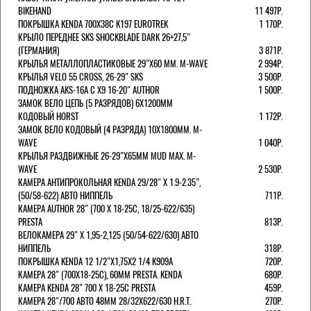
BIKEHAND
11 497Р.
ПОКРЫШКА KENDA 700Х38С K197 EUROTREK
1 170Р.
КРЫЛО ПЕРЕДНЕЕ SKS SHOCKBLADE DARK 26+27,5"
(ГЕРМАНИЯ)
3 871Р.
КРЫЛЬЯ МЕТАЛЛОПЛАСТИКОВЫЕ 29"Х60 ММ. M-WAVE
2 994Р.
КРЫЛЬЯ VELO 55 CROSS, 26-29" SKS
3 500Р.
ПОДНОЖКА AKS-16A C X9 16-20" AUTHOR
1 500Р.
ЗАМОК ВЕЛО ЦЕПЬ (5 РАЗРЯДОВ) 6Х1200ММ
КОДОВЫЙ HORST
1 172Р.
ЗАМОК ВЕЛО КОДОВЫЙ (4 РАЗРЯДА) 10Х1800ММ. M-
WAVE
1 040Р.
КРЫЛЬЯ РАЗДВИЖНЫЕ 26-29"Х65ММ MUD MAX. M-
WAVE
2 530Р.
КАМЕРА АНТИПРОКОЛЬНАЯ KENDA 29/28" Х 1.9-2.35",
(50/58-622) АВТО НИППЕЛЬ
711Р.
КАМЕРА AUTHOR 28" (700 Х 18-25С, 18/25-622/635)
PRESTA
813Р.
ВЕЛОКАМЕРА 29" X 1,95-2,125 (50/54-622/630) АВТО
НИППЕЛЬ
318Р.
ПОКРЫШКА KENDA 12 1/2"Х1,75X2 1/4 K909A
720Р.
КАМЕРА 28" (700Х18-25С), 60ММ PRESTA. KENDA
680Р.
КАМЕРА KENDA 28" 700 Х 18-25С PRESTA
459Р.
КАМЕРА 28"/700 АВТО 48ММ 28/32Х622/630 H.R.T.
270Р.