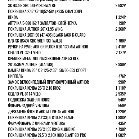
SK HS369 SBC 50EPI SCHWALBE
2 692Р.
ПОКРЫШКА 27.5"Х2.10(52-584) K935 KHAN 30TPI.
KENDA
1 324Р.
АПТЕЧКА 5-880162 7 ЗАПЛАТОК+КЛЕЙ+ТЕРКА
198Р.
ПОКРЫШКА AUTHOR 26"Х1,95 WING
2 268Р.
ПОКРЫШКА 20X1.90 (47-406) BLACK JACK K-GUARD
B/B-SK HS407 SBC 50EPI SCHWALBE
1 780Р.
РУЧКИ НА РУЛЬ AGR GRIPLOCK R20 130 ММ AUTHOR
2 410Р.
СЕДЛО VL-3251 VELO
2 187Р.
КРЫЛЬЯ МЕТАЛЛОПЛАСТИКОВЫЕ AXP-53 BLK
28"Х53ММ AUTHOR (ИТАЛИЯ)
2 990Р.
КАМЕРА KENDA 26" Х 2.125-2.35", 50/60-559 СПОРТ
НИППЕЛЬ
476Р.
ЗАМОК ВЕЛОСИПЕДНЫЙ ПРОТИВОУГОННЫЙ AUTHOR
990Р.
ПОКРЫШКА KENDA 26"Х 2,10 K892
1 118Р.
СЕДЛО VL-8114 VELO
2 535Р.
ПОДНОЖКА ЗАДНЯЯ HORST
546Р.
ФОНАРЬ ЗАДНИЙ VENTURA
550Р.
ДЕРЖАТЕЛЬ ФЛЯГИ АВС M-LINE 45 AUTHOR
1 220Р.
ПОКРЫШКА KENDA 20"Х3,00 K1008A FLAME
1 988Р.
ФАРА+ФОНАРЬ С ЛИНЗАМИ VENTURA
435Р.
ПОКРЫШКА KENDA 26"Х1,95 K946 KLONDIKE
4 790Р.
ПОКРЫШКА KENDA 27,5"Х 2,10K1080 SLANT SIX PRO
1 682Р.