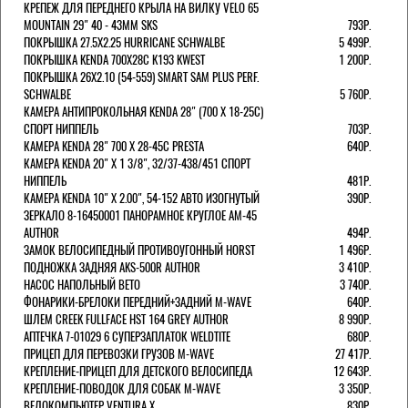
КРЕПЕЖ ДЛЯ ПЕРЕДНЕГО КРЫЛА НА ВИЛКУ VELO 65
MOUNTAIN 29" 40 - 43ММ SKS
793Р.
ПОКРЫШКА 27.5X2.25 HURRICANE SCHWALBE
5 499Р.
ПОКРЫШКА KENDA 700Х28С K193 KWEST
1 200Р.
ПОКРЫШКА 26X2.10 (54-559) SMART SAM PLUS PERF.
SCHWALBE
5 760Р.
КАМЕРА АНТИПРОКОЛЬНАЯ KENDA 28" (700 Х 18-25C)
СПОРТ НИППЕЛЬ
703Р.
КАМЕРА KENDA 28" 700 Х 28-45С PRESTA
640Р.
КАМЕРА KENDA 20" Х 1 3/8", 32/37-438/451 СПОРТ
НИППЕЛЬ
481Р.
КАМЕРА KENDA 10" Х 2.00", 54-152 АВТО ИЗОГНУТЫЙ
390Р.
ЗЕРКАЛО 8-16450001 ПАНОРАМНОЕ КРУГЛОЕ AM-45
AUTHOR
494Р.
ЗАМОК ВЕЛОСИПЕДНЫЙ ПРОТИВОУГОННЫЙ HORST
1 496Р.
ПОДНОЖКА ЗАДНЯЯ AKS-500R AUTHOR
3 410Р.
НАСОС НАПОЛЬНЫЙ BETO
3 740Р.
ФОНАРИКИ-БРЕЛОКИ ПЕРЕДНИЙ+ЗАДНИЙ M-WAVE
640Р.
ШЛЕМ CREEK FULLFACE HST 164 GREY AUTHOR
8 990Р.
АПТЕЧКА 7-01029 6 СУПЕРЗАПЛАТОК WELDTITE
680Р.
ПРИЦЕП ДЛЯ ПЕРЕВОЗКИ ГРУЗОВ M-WAVE
27 417Р.
КРЕПЛЕНИЕ-ПРИЦЕП ДЛЯ ДЕТСКОГО ВЕЛОСИПЕДА
12 643Р.
КРЕПЛЕНИЕ-ПОВОДОК ДЛЯ СОБАК M-WAVE
3 350Р.
ВЕЛОКОМПЬЮТЕР VENTURA Х
830Р.