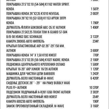
ПОКРЫШКА 27.5"Х2.10 (54-584) K1162 WATER SPIRIT.
KENDA
1 587Р.
ПОКРЫШКА KENDA 26"Х2,35 K1010 NEVEGAL
2 002Р.
ПОКРЫШКА 26"Х2.10 (52-559) K1153 APTOR 30TPI
KENDA
1 790Р.
ДЕРЖАТЕЛЬ ФЛЯГИ БОКОВОЙ ABC-35 X7 AUTHOR
1 490Р.
ПОКРЫШКА 27.5X2.25 TOUGH TOM K-GUARD 57-584
B/B-SK HS463 SBC SCHWALBE
3 132Р.
КАМЕРА 280Х65 АВТО НИППЕЛЬ
234Р.
КРЫЛЬЯ ПЛАСТИКОВЫЕ AXP-02 26"-29"/58 ММ.
AUTHOR
3 600Р.
ПОКРЫШКА KENDA 14" Х 1,50 K193 KWEST
770Р.
ПОКРЫШКА 27.5"Х2.20 (56-584) K1027 KADRE. KENDA
2 100Р.
ПОДНОЖКА ЦЕНТРАЛЬНОГО КРЕПЛЕНИЯ OSTAND
1 500Р.
КРЫЛЬЯ 16-20" AXP JUNIOR 16/20 AUTHOR
1 120Р.
МАШИНКА ДЛЯ ЧИСТКИ ЦЕПИ BARBIERI
1 243Р.
ДЕРЖАТЕЛЬ ВЕЛО НАСТЕННЫЙ M-WAVE
6 420Р.
СИДЕНЬЕ ДЕТСКОЕ 28''- 29'' НА РАМУ BUBBLY MAXI
PLUS FF+ AUTHOR
10 370Р.
ПОДСУМОК ПОДРАМНЫЙ A-R281 GSB FRONT AUTHOR
2 302Р.
ДЕРЖАТЕЛЬ ВЕЛО НАСТЕННЫЙ H09 HORST
354Р.
КАМЕРА 60X230 АВТО НИППЕЛЬ
190Р.
ЗАМОК ПРОТИВОУГОННЫЙ СКЛАДНОЙ. M-WAVE
3 166Р.