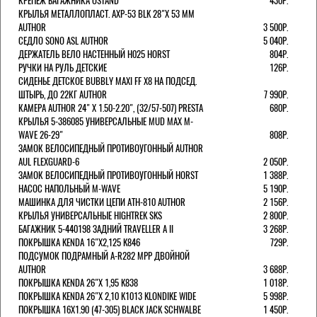
КРЕПЕЖ БАГАЖНИКА OSTAND
430Р.
КРЫЛЬЯ МЕТАЛЛОПЛАСТ. AXP-53 BLK 28"Х 53 ММ
AUTHOR
3 500Р.
СЕДЛО SONO ASL AUTHOR
5 040Р.
ДЕРЖАТЕЛЬ ВЕЛО НАСТЕННЫЙ H025 HORST
804Р.
РУЧКИ НА РУЛЬ ДЕТСКИЕ
126Р.
СИДЕНЬЕ ДЕТСКОЕ BUBBLY MAXI FF X8 НА ПОДСЕД.
ШТЫРЬ, ДО 22КГ AUTHOR
7 990Р.
КАМЕРА AUTHOR 24" Х 1.50-2.20", (32/57-507) PRESTA
680Р.
КРЫЛЬЯ 5-386085 УНИВЕРСАЛЬНЫЕ MUD MAX M-
WAVE 26-29"
808Р.
ЗАМОК ВЕЛОСИПЕДНЫЙ ПРОТИВОУГОННЫЙ AUTHOR
AUL FLEXGUARD-6
2 050Р.
ЗАМОК ВЕЛОСИПЕДНЫЙ ПРОТИВОУГОННЫЙ HORST
1 388Р.
НАСОС НАПОЛЬНЫЙ M-WAVE
5 190Р.
МАШИНКА ДЛЯ ЧИСТКИ ЦЕПИ ATH-810 AUTHOR
2 156Р.
КРЫЛЬЯ УНИВЕРСАЛЬНЫЕ HIGHTREK SKS
2 800Р.
БАГАЖНИК 5-440198 ЗАДНИЙ TRAVELLER A II
3 268Р.
ПОКРЫШКА KENDA 16"Х2,125 K846
729Р.
ПОДСУМОК ПОДРАМНЫЙ A-R282 MPP ДВОЙНОЙ
AUTHOR
3 688Р.
ПОКРЫШКА KENDA 26"Х 1,95 K838
1 018Р.
ПОКРЫШКА KENDA 26"Х 2,10 K1013 KLONDIKE WIDE
5 998Р.
ПОКРЫШКА 16X1.90 (47-305) BLACK JACK SCHWALBE
1 450Р.