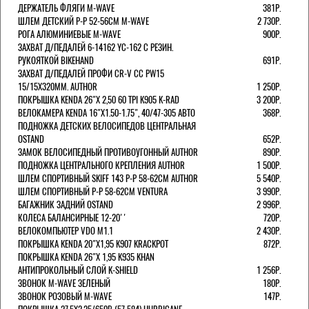
ДЕРЖАТЕЛЬ ФЛЯГИ M-WAVE
381Р.
ШЛЕМ ДЕТСКИЙ Р-Р 52-56СМ M-WAVE
2 730Р.
РОГА АЛЮМИНИЕВЫЕ M-WAVE
900Р.
ЗАХВАТ Д/ПЕДАЛЕЙ 6-14162 YC-162 С РЕЗИН.
РУКОЯТКОЙ BIKEHAND
691Р.
ЗАХВАТ Д/ПЕДАЛЕЙ ПРОФИ CR-V CC PW15
15/15X320ММ. AUTHOR
1 250Р.
ПОКРЫШКА KENDA 26"Х 2,50 60 TPI K905 K-RAD
3 200Р.
ВЕЛОКАМЕРА KENDA 16"Х1.50-1.75", 40/47-305 АВТО
368Р.
ПОДНОЖКА ДЕТСКИХ ВЕЛОСИПЕДОВ ЦЕНТРАЛЬНАЯ
OSTAND
652Р.
ЗАМОК ВЕЛОСИПЕДНЫЙ ПРОТИВОУГОННЫЙ AUTHOR
890Р.
ПОДНОЖКА ЦЕНТРАЛЬНОГО КРЕПЛЕНИЯ AUTHOR
1 500Р.
ШЛЕМ СПОРТИВНЫЙ SKIFF 143 Р-Р 58-62СМ AUTHOR
5 540Р.
ШЛЕМ СПОРТИВНЫЙ Р-Р 58-62СМ VENTURA
3 990Р.
БАГАЖНИК ЗАДНИЙ OSTAND
2 996Р.
КОЛЕСА БАЛАНСИРНЫЕ 12-20''
720Р.
ВЕЛОКОМПЬЮТЕР VDO M1.1
2 430Р.
ПОКРЫШКА KENDA 20"Х1,95 K907 KRACKPOT
872Р.
ПОКРЫШКА KENDA 26"Х 1,95 K935 KHAN
АНТИПРОКОЛЬНЫЙ СЛОЙ K-SHIELD
1 256Р.
ЗВОНОК M-WAVE ЗЕЛЕНЫЙ
180Р.
ЗВОНОК РОЗОВЫЙ M-WAVE
147Р.