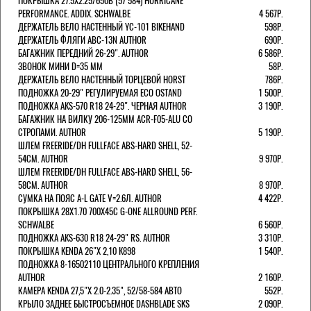
ПОКРЫШКА 27.5X2.25/650B (57 584) HURRICANE
PERFORMANCE. ADDIX. SCHWALBE
4 567Р.
ДЕРЖАТЕЛЬ ВЕЛО НАСТЕННЫЙ YC-101 BIKEHAND
598Р.
ДЕРЖАТЕЛЬ ФЛЯГИ ABC-13N AUTHOR
690Р.
БАГАЖНИК ПЕРЕДНИЙ 26-29". AUTHOR
6 586Р.
ЗВОНОК МИНИ D=35 ММ
58Р.
ДЕРЖАТЕЛЬ ВЕЛО НАСТЕННЫЙ ТОРЦЕВОЙ HORST
786Р.
ПОДНОЖКА 20-29" РЕГУЛИРУЕМАЯ ECO OSTAND
1 500Р.
ПОДНОЖКА AKS-570 R18 24-29". ЧЕРНАЯ AUTHOR
3 190Р.
БАГАЖНИК НА ВИЛКУ 206-125ММ ACR-F05-ALU СО
СТРОПАМИ. AUTHOR
5 190Р.
ШЛЕМ FREERIDE/DH FULLFACE ABS-HARD SHELL, 52-
54СМ. AUTHOR
9 970Р.
ШЛЕМ FREERIDE/DH FULLFACE ABS-HARD SHELL, 56-
58СМ. AUTHOR
8 970Р.
СУМКА НА ПОЯС A-L GATE V=2.6Л. AUTHOR
4 422Р.
ПОКРЫШКА 28X1.70 700X45C G-ONE ALLROUND PERF.
SCHWALBE
6 560Р.
ПОДНОЖКА AKS-630 R18 24-29" RS. AUTHOR
3 310Р.
ПОКРЫШКА KENDA 26"Х 2,10 K898
1 540Р.
ПОДНОЖКА 8-16502110 ЦЕНТРАЛЬНОГО КРЕПЛЕНИЯ
AUTHOR
2 160Р.
КАМЕРА KENDA 27,5"Х 2.0-2.35", 52/58-584 АВТО
552Р.
КРЫЛО ЗАДНЕЕ БЫСТРОСЪЕМНОЕ DASHBLADE SKS
2 090Р.