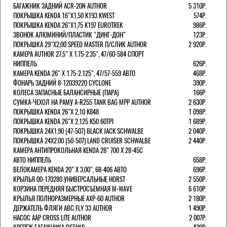
БАГАЖНИК ЗАДНИЙ ACR-20N AUTHOR
5 310Р.
ПОКРЫШКА KENDA 16"Х1,50 K193 KWEST
574Р.
ПОКРЫШКА KENDA 26"Х1,75 K197 EUROTREK
986Р.
ЗВОНОК АЛЮМИНИЙ/ПЛАСТИК "ДИНГ-ДОН"
123Р.
ПОКРЫШКА 29"Х2,00 SPEED MASTER П/СЛИК AUTHOR
2 920Р.
КАМЕРА AUTHOR 27,5" Х 1.75-2.35", 47/60-584 СПОРТ
НИППЕЛЬ
626Р.
КАМЕРА KENDA 26" Х 1.75-2.125", 47/57-559 АВТО
468Р.
ФОНАРЬ ЗАДНИЙ 8-12039220 CYCLONE
390Р.
КОЛЕСА ЗАПАСНЫЕ БАЛАНСИРНЫЕ (ПАРА)
166Р.
CУМКА-ЧЕХОЛ НА РАМУ A-R255 TANK BAG MPP AUTHOR
2 630Р.
ПОКРЫШКА KENDA 26"Х 2,10 K848
1 098Р.
ПОКРЫШКА KENDA 26"Х 2,125 K50 60TPI
1 689Р.
ПОКРЫШКА 24X1.90 (47-507) BLACK JACK SCHWALBE
2 040Р.
ПОКРЫШКА 24X2.00 (50-507) LAND CRUISER SCHWALBE
2 440Р.
КАМЕРА АНТИПРОКОЛЬНАЯ KENDA 28" 700 Х 28-45C
АВТО НИППЕЛЬ
658Р.
ВЕЛОКАМЕРА KENDA 20" Х 3,00", 68-406 АВТО
696Р.
КРЫЛЬЯ 00-170280 УНИВЕРСАЛЬНЫЕ HORST
2 550Р.
КОРЗИНА ПЕРЕДНЯЯ БЫСТРОСЪЕМНАЯ M-WAVE
6 610Р.
КРЫЛЬЯ ПОЛНОРАЗМЕРНЫЕ AXP-60 AUTHOR
2 180Р.
ДЕРЖАТЕЛЬ ФЛЯГИ АВС FLY 33 AUTHOR
1 490Р.
НАСОС AAP CROSS LITE AUTHOR
2 007Р.