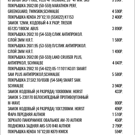
ПОКРЫШКА 26X2.00 (50-559) MARATHON PERF,
GREENGUARD, TWINSKIN,SCHWALBE
4 590Р.
ПОКРЫШКА KENDA 29"Х2,10 (55X622) K1153
2 400Р.
ЗАМОК 12ММ, КОДОВЫЙ 4-Х РАЗР, TRESOR
6512C/180СМ. ABUS
3 890Р.
ПОКРЫШКА 26X2.10 (54-559) СЛИК АНТИПРОКОЛ.
СЛОЙ 3ММ H.R.T.
1 580Р.
ПОКРЫШКА 26X1.95 (53-559) П/СЛИК АНТИПРОКОЛ.
СЛОЙ 3ММ H.R.T.
1 490Р.
ПОКРЫШКА 26X2.00 (50-559) LAND CRUISER PLUS,
АНТИПРКОЛ, SCHWALBE
4 047Р.
ПОКРЫШКА 29X2.10 (54-622) 05-11101143.01 SMART
SAM PLUS АНТИПРОКОЛ,SCHWALBE
5 580Р.
ПОКРЫШКА 27.5X2.10/650B (54-584) SMART SAM.
SCHWALBE
3 940Р.
ЗАМОК КОДОВЫЙ (4 РАЗРЯДА) 10Х800ММ. HORST
433Р.
ЗАМОК 5-230170 ВЕЛОСИПЕДНЫЙ ПРОТИВОУГОННЫЙ
M-WAVE
800Р.
ЗАМОК КОДОВЫЙ (4 РАЗРЯДА) 10Х1200ММ. HORST
496Р.
ФАРА ПЕРЕДНЯЯ AUTHOR
1 510Р.
ЗЕРКАЛО ПАНОРАМНОЕ ОВАЛЬНОЕ AM-70 AUTHOR
450Р.
ПОДНОЖКА ЗАДНЯЯ AKS-570 R40 AUTHOR
2 790Р.
ПОКРЫШКА KENDA 16"Х2,00 K879 KWICK
594Р.