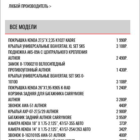
ЛЮБОЙ ПРОИЗВОДИТЕЛЬ
ВСЕ МОДЕЛИ
ПОКРЫШКА KENDA 27,5"Х 2,35 K1027 KADRE
1 990Р.
КРЫЛЬЯ УНИВЕРСАЛЬНЫЕ BEAVERTAIL XL SET SKS
3 108Р.
ПОДНОЖКА AKS-09A C ЦЕНТРАЛЬНОГО КРЕПЛЕНИЯ
AUTHOR
2 490Р.
ЗАМОК 8-17060210 ВЕЛОСИПЕДНЫЙ
ПРОТИВОУГОННЫЙ AUTHOR
1 430Р.
КРЫЛЬЯ УНИВЕРСАЛЬНЫЕ BEAVERTAIL SET SKS 0-
10100
3 108Р.
ПОКРЫШКА KENDA 26"Х1,95 K905 K-RAD
1 240Р.
КОРЗИНА ЗАДНЯЯ ДЛЯ БАГАЖНИКА CARRYMORE
AUTHOR
3 280Р.
ЗВОНОК AWA-51 AUTHOR
440Р.
КРЫЛЬЯ AXP-07-27,5/29 AUTHOR
2 900Р.
БАГАЖНИК ЗАДНИЙ AUTHOR CARRYMORE
3 950Р.
КАМЕРА KENDA 18" Х 1.75-2.125", 47/57-355 АВТО
373Р.
КАМЕРА KENDA 14" Х 1.75-2.125", 47/57-254/263 АВТО
342Р.
ЗВОНОК 8-16310105 AWA-51 AUTHOR
400Р.