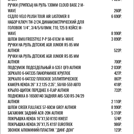
РУЧКИ (ГРИПСЫ) НА РУЛЬ 130ММ CLOUD BASE 2 M-
WAVE
260Р.
СЕДЛО VELO PLUSH TOUR AIR LASTOMER II
6 690Р.
НАБОР КЛЮЧ TW-2/24 ДИНАМОМЕТРИЧЕСКИЙ ДЛЯ
ГОЛОВОК 1/4", 3/4/5/6/8ММ, T10, T25 В КЕЙСЕ M-
WAVE
8 990Р.
ШЛЕМ ВМХ/FREESTYLE Р-Р 58-61СМ M-WAVE
3 890Р.
РУЧКИ НА РУЛЬ ДЕТСКИЕ AGR JUNIOR R5 85 ММ
AUTHOR
522Р.
РУЧКИ НА РУЛЬ ДЕТСКИЕ AGR JUNIOR R5 85 ММ
AUTHOR
700Р.
ПОДСУМОК ПОДСЕДЕЛЬНЫЙ A-S351 QF9 AUTHOR
2 030Р.
ЗЕРКАЛО 6-647335 ПАНОРАМНОЕ КРУГЛОЕ
427Р.
ЗЕРКАЛО 6-647332 ПЛОСКОЕ ЭЛЛИПТИЧЕСКОЕ
867Р.
КАМЕРА KENDA 26" Х 2.125-2.35", 50/60-559 АВТО
418Р.
КРЫЛО-ЩИТОК ПЕРЕДНЕЕ X-FLAP AUTHOR
732Р.
ПОДНОЖКА 8-16500140 ЗАДНЯЯ AKS-530 RS-24/29
AUTHOR
2 110Р.
ШЛЕМ CREEK FULLFACE 57-60СМ GREY AUTHOR
8 990Р.
БАГАЖНИК ЗАДНИЙ ACR-20N AUTHOR
5 310Р.
ПОКРЫШКА KENDA 16"Х1,50 K193 KWEST
574Р.
ПОКРЫШКА KENDA 26"Х1,75 K197 EUROTREK
986Р.
ЗВОНОК АЛЮМИНИЙ/ПЛАСТИК "ДИНГ-ДОН"
123Р.