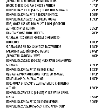
ДЕРЖАТЕЛЬ ВЕЛО НАСТЕННЫЙ H017 HORST
729Р.
НАСОС 8-18101046 AAP CROSS 2 AUTHOR
1 770Р.
ПОКРЫШКА 26X2.10 (54-559) BLACK JACK SCHWALBE
5 290Р.
ПОКРЫШКА KENDA 24"Х 2,10 K887 KINETICS
1 063Р.
ПОКРЫШКА KENDA 26"Х 2,00 K885 KOBRA
1 096Р.
ПОДНОЖКА AKS-670 R18 24-29" E-BIKE (DROPOUT
AUTHOR IS-R18). AUTHOR
3 550Р.
КАМЕРА 200Х50 АВТО НИППЕЛЬ
200Р.
ФЛЯГА AB-TCX-SHANTI X9 0.85Л СЕРЕБРИСТО-
НЕОНОВАЯ
1 180Р.
ФЛЯГА 0.85Л AB-TCX-SHANTI X9 TACX/AUTHOR
1 180Р.
БАГАЖНИК ЗАДНИЙ CD-15B OSTAND
2 672Р.
ДЕРЖАТЕЛЬ ФЛЯГИ M-WAVE
402Р.
ПОКРЫШКА 29X2.00 (50-622) HURRICANE GREENGUARD.
SCHWALBE
4 890Р.
ПОКРЫШКА KENDA 24"Х1,95 K905 K-RAD
1 330Р.
СУМКА НА РАМУ ROTTERDAM TOP XL SC. M-WAVE
1 879Р.
КРЫЛЬЯ AXP-04-24/26 AUTHOR
1 450Р.
ПОДНОЖКА 8-16503115 ЦЕНТРАЛЬНОГО КРЕПЛЕНИЯ
AUTHOR
1 500Р.
ПОКРЫШКА 27.5"Х2.10 (54-584) K1162 WATER SPIRIT.
KENDA
1 587Р.
ПОКРЫШКА KENDA 26"Х2,35 K1010 NEVEGAL
2 002Р.
ПОКРЫШКА 26"Х2.10 (52-559) K1153 APTOR 30TPI