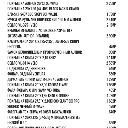
ПОКРЫШКА AUTHOR 26"Х1,95 WING
2 268Р.
ПОКРЫШКА 20X1.90 (47-406) BLACK JACK K-GUARD
B/B-SK HS407 SBC 50EPI SCHWALBE
1 780Р.
РУЧКИ НА РУЛЬ AGR GRIPLOCK R20 130 ММ AUTHOR
2 410Р.
СЕДЛО VL-3251 VELO
2 187Р.
КРЫЛЬЯ МЕТАЛЛОПЛАСТИКОВЫЕ AXP-53 BLK
28"Х53ММ AUTHOR (ИТАЛИЯ)
2 990Р.
КАМЕРА KENDA 26" Х 2.125-2.35", 50/60-559 СПОРТ
НИППЕЛЬ
476Р.
ЗАМОК ВЕЛОСИПЕДНЫЙ ПРОТИВОУГОННЫЙ AUTHOR
990Р.
ПОКРЫШКА KENDA 26"Х 2,10 K892
1 118Р.
СЕДЛО VL-8114 VELO
2 535Р.
ПОДНОЖКА ЗАДНЯЯ HORST
546Р.
ФОНАРЬ ЗАДНИЙ VENTURA
550Р.
ДЕРЖАТЕЛЬ ФЛЯГИ АВС M-LINE 45 AUTHOR
1 220Р.
ПОКРЫШКА KENDA 20"Х3,00 K1008A FLAME
1 988Р.
ФАРА+ФОНАРЬ С ЛИНЗАМИ VENTURA
435Р.
ПОКРЫШКА KENDA 26"Х1,95 K946 KLONDIKE
4 790Р.
ПОКРЫШКА KENDA 27,5"Х 2,10K1080 SLANT SIX PRO
1 682Р.
ЗВОНОК ЧЕРНЫЙ M-WAVE
170Р.
ФЛЯГА AB-TCX-SHIVA X9 0.85Л TACX/AUTHOR
640Р.
ПОКРЫШКА 26X2.125 (57-559) MTB/BMX/FREESTYLE
НИЗКИЙ H.R.T.
880Р.