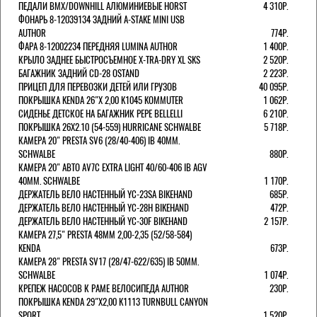
ПЕДАЛИ BMX/DOWNHILL АЛЮМИНИЕВЫЕ HORST
4 310Р.
ФОНАРЬ 8-12039134 ЗАДНИЙ A-STAKE MINI USB
AUTHOR
774Р.
ФАРА 8-12002234 ПЕРЕДНЯЯ LUMINA AUTHOR
1 400Р.
КРЫЛО ЗАДНЕЕ БЫСТРОСЪЕМНОЕ X-TRA-DRY XL SKS
2 520Р.
БАГАЖНИК ЗАДНИЙ CD-28 OSTAND
2 223Р.
ПРИЦЕП ДЛЯ ПЕРЕВОЗКИ ДЕТЕЙ ИЛИ ГРУЗОВ
40 095Р.
ПОКРЫШКА KENDA 26"Х 2,00 K1045 KOMMUTER
1 062Р.
СИДЕНЬЕ ДЕТСКОЕ НА БАГАЖНИК PEPE BELLELLI
6 210Р.
ПОКРЫШКА 26X2.10 (54-559) HURRICANE SCHWALBE
5 718Р.
КАМЕРА 20" PRESTA SV6 (28/40-406) IB 40MM.
SCHWALBE
880Р.
КАМЕРА 20" АВТО AV7C EXTRA LIGHT 40/60-406 IB AGV
40MM. SCHWALBE
1 170Р.
ДЕРЖАТЕЛЬ ВЕЛО НАСТЕННЫЙ YC-23SA BIKEHAND
685Р.
ДЕРЖАТЕЛЬ ВЕЛО НАСТЕННЫЙ YC-28H BIKEHAND
472Р.
ДЕРЖАТЕЛЬ ВЕЛО НАСТЕННЫЙ YC-30F BIKEHAND
2 157Р.
КАМЕРА 27,5" PRESTA 48ММ 2,00-2,35 (52/58-584)
KENDA
673Р.
КАМЕРА 28" PRESTA SV17 (28/47-622/635) IB 50MM.
SCHWALBE
1 074Р.
КРЕПЕЖ НАСОСОВ К РАМЕ ВЕЛОСИПЕДА AUTHOR
230Р.
ПОКРЫШКА KENDA 29"Х2,00 K1113 TURNBULL CANYON
SPORT
1 520Р.