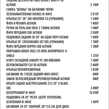
СИДЕНЬЕ ДЕТСКОЕ НА РАМУ BUBBLY MAXI FF X8
AUTHOR
5 190Р.
СУМКА-"ШТАНЫ" НА БАГАЖНИК ЧЕРНО-
ЗЕЛЕНАЯAMSTERDAM DOUBLE M-WAVE
2 812Р.
КРЫЛЬЯ 26"-28" SKS HIGHTREK 2.0 (ГЕРМАНИЯ)
1 590Р.
ФАРА И ФОНАРЬ AUTHOR
1 485Р.
РУЧКИ НА РУЛЬ AGR ERGO 2 130ММ AUTHOR
1 040Р.
ФАРА ПЕРЕДНЯЯ USB AUTHOR
2 650Р.
ПОДНОЖКА ЗАДНЯЯ 26-29" НА ОДНО ПЕРО OSTAND
1 600Р.
КРЫЛЬЯ 26" CROSSBOARD-SET SKS (ГЕРМАНИЯ)
1 780Р.
ФАРА ПЕРЕДНЯЯ DOPPIO USB AUTHOR
1 390Р.
ПОКРЫШКА KENDA 26Х2,125 K905 АНТИПРОКОЛ. K-
SHIELD
1 375Р.
КЛЮЧ СКЛАДНОЙ (НАБОР) YC-280 BIKEHAND
1 560Р.
ВЕЛОКОМПЬЮТЕР CAT 8S AUTHOR
2 460Р.
КРЫЛЬЯ ПОЛНОРАЗМЕРНЫЕ
1 839Р.
БАГАЖНИК 00-170336 ЗАДНИЙ H003 HORST
690Р.
ЗАМОК ВЕЛОСИПЕДНЫЙ ПРОТИВОУГОННЫЙ AUTHOR
940Р.
КРЫЛО ЗАДНЕЕ БЫСТРОСЪЕМНОЕ 27,5-29" X-BLADE.
SKS
3 490Р.
ВЕЛОТРЕНАЖЕР M-WAVE
16 670Р.
ПОДНОЖКА 24-29" РЕГУЛ. ЦЕНТР. КРЕПЛЕНИЕ,
УСИЛЕННАЯ M-WAVE
1 497Р.
БАГАЖНИК 24-29" СВАРНОЙ, 38*13,5 СМ ДЛЯ ДИСК.