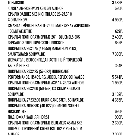
ТОРМОЗОВ
3 483Р.
ФЛЯГА AB-SCREWON X9 0.6Л AUTHOR
580Р.
КРЫЛО ЗАДНЕЕ SKS NIGHTBLADE 26-27,5" С
ФОНАРИКОМ
4 990Р.
СМАЗКА ТЕФЛОНОВАЯ TF-2 ULTIMATE SPRAY АЭРОЗОЛЬ
150МЛWELDTITE
627Р.
КРЫЛЬЯ ПОЛНОРАЗМЕРНЫЕ 26'' BLUEMELS SKS
2 490Р.
ЗЕРКАЛО ЭЛЛИПТИЧЕСКОЕ ПЛОСКОЕ
652Р.
ПОКРЫШКА 26X1.75 (47-559) MARATHON PLUS,
SMARTGUARD SCHWALBE
7 336Р.
ДЕРЖАТЕЛЬ ВЕЛОCИПЕДА НАСТЕННЫЙ ТОРЦЕВОЙ
БЕЛЫЙ HORST
354Р.
ПОКРЫШКА 29X2.25 (57-622) HURRICANE
PERFORMANCE. HS499. RG. ADDIX. REFLEX SCHWALBE
5 541Р.
КРЫЛЬЯ ПОЛНОРАЗМЕРНЫЕ AXP-14-28/37 AUTHOR
1 990Р.
ПОКРЫШКА 26X2.00 (50-559) CX COMP K-GUARD.
SCHWALBE
3 192Р.
ПОКРЫШКА 27.5X2.00 HURRICANE 67EPI. SCHWALBE
4 335Р.
ПОКРЫШКА 700X38С (40-622) COMFORT/STREET
НИЗКИЙ. H.R.T.
696Р.
ПОДНОЖКА ЗАДНЯЯ HORST
900Р.
КРЫЛЬЯ ПОЛНОРАЗМЕРНЫЕ BLUEMELS 45MM SKS
2 390Р.
ШЛЕМ СПОРТИВНЫЙ CREEK HST 162 Р-Р 54-57 СМ
AUTHOR
7 360Р.