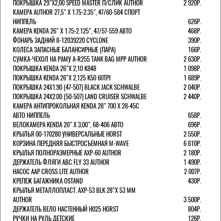
ПОКРЫШКА 29"Х2,00 SPEED MASTER П/СЛИК AUTHOR
2 920Р.
КАМЕРА AUTHOR 27,5" Х 1.75-2.35", 47/60-584 СПОРТ
НИППЕЛЬ
626Р.
КАМЕРА KENDA 26" Х 1.75-2.125", 47/57-559 АВТО
468Р.
ФОНАРЬ ЗАДНИЙ 8-12039220 CYCLONE
390Р.
КОЛЕСА ЗАПАСНЫЕ БАЛАНСИРНЫЕ (ПАРА)
166Р.
CУМКА-ЧЕХОЛ НА РАМУ A-R255 TANK BAG MPP AUTHOR
2 630Р.
ПОКРЫШКА KENDA 26"Х 2,10 K848
1 098Р.
ПОКРЫШКА KENDA 26"Х 2,125 K50 60TPI
1 689Р.
ПОКРЫШКА 24X1.90 (47-507) BLACK JACK SCHWALBE
2 040Р.
ПОКРЫШКА 24X2.00 (50-507) LAND CRUISER SCHWALBE
2 440Р.
КАМЕРА АНТИПРОКОЛЬНАЯ KENDA 28" 700 Х 28-45C
АВТО НИППЕЛЬ
658Р.
ВЕЛОКАМЕРА KENDA 20" Х 3,00", 68-406 АВТО
696Р.
КРЫЛЬЯ 00-170280 УНИВЕРСАЛЬНЫЕ HORST
2 550Р.
КОРЗИНА ПЕРЕДНЯЯ БЫСТРОСЪЕМНАЯ M-WAVE
6 610Р.
КРЫЛЬЯ ПОЛНОРАЗМЕРНЫЕ AXP-60 AUTHOR
2 180Р.
ДЕРЖАТЕЛЬ ФЛЯГИ АВС FLY 33 AUTHOR
1 490Р.
НАСОС AAP CROSS LITE AUTHOR
2 007Р.
КРЕПЕЖ БАГАЖНИКА OSTAND
430Р.
КРЫЛЬЯ МЕТАЛЛОПЛАСТ. AXP-53 BLK 28"Х 53 ММ
AUTHOR
3 500Р.
ДЕРЖАТЕЛЬ ВЕЛО НАСТЕННЫЙ H025 HORST
804Р.
РУЧКИ НА РУЛЬ ДЕТСКИЕ
126Р.