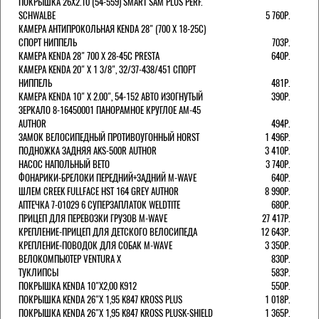
ПОКРЫШКА 26X2.10 (54-559) SMART SAM PLUS PERF.
SCHWALBE
5 760Р.
КАМЕРА АНТИПРОКОЛЬНАЯ KENDA 28" (700 Х 18-25C)
СПОРТ НИППЕЛЬ
703Р.
КАМЕРА KENDA 28" 700 Х 28-45С PRESTA
640Р.
КАМЕРА KENDA 20" Х 1 3/8", 32/37-438/451 СПОРТ
НИППЕЛЬ
481Р.
КАМЕРА KENDA 10" Х 2.00", 54-152 АВТО ИЗОГНУТЫЙ
390Р.
ЗЕРКАЛО 8-16450001 ПАНОРАМНОЕ КРУГЛОЕ AM-45
AUTHOR
494Р.
ЗАМОК ВЕЛОСИПЕДНЫЙ ПРОТИВОУГОННЫЙ HORST
1 496Р.
ПОДНОЖКА ЗАДНЯЯ AKS-500R AUTHOR
3 410Р.
НАСОС НАПОЛЬНЫЙ BETO
3 740Р.
ФОНАРИКИ-БРЕЛОКИ ПЕРЕДНИЙ+ЗАДНИЙ M-WAVE
640Р.
ШЛЕМ CREEK FULLFACE HST 164 GREY AUTHOR
8 990Р.
АПТЕЧКА 7-01029 6 СУПЕРЗАПЛАТОК WELDTITE
680Р.
ПРИЦЕП ДЛЯ ПЕРЕВОЗКИ ГРУЗОВ M-WAVE
27 417Р.
КРЕПЛЕНИЕ-ПРИЦЕП ДЛЯ ДЕТСКОГО ВЕЛОСИПЕДА
12 643Р.
КРЕПЛЕНИЕ-ПОВОДОК ДЛЯ СОБАК M-WAVE
3 350Р.
ВЕЛОКОМПЬЮТЕР VENTURA Х
830Р.
ТУКЛИПСЫ
583Р.
ПОКРЫШКА KENDA 10"Х2,00 K912
550Р.
ПОКРЫШКА KENDA 26"Х 1,95 K847 KROSS PLUS
1 018Р.
ПОКРЫШКА KENDA 26"Х 1,95 K847 KROSS PLUSK-SHIELD
1 365Р.