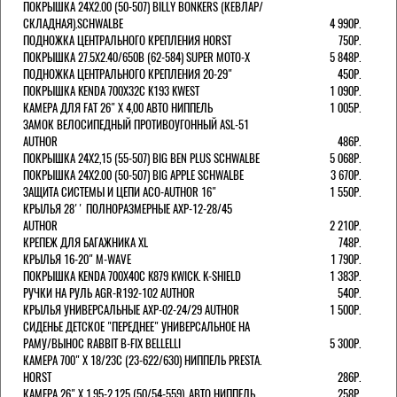
ПОКРЫШКА 24X2.00 (50-507) BILLY BONKERS (КЕВЛАР/
СКЛАДНАЯ).SCHWALBE
4 990Р.
ПОДНОЖКА ЦЕНТРАЛЬНОГО КРЕПЛЕНИЯ HORST
750Р.
ПОКРЫШКА 27.5X2.40/650B (62-584) SUPER MOTO-X
5 848Р.
ПОДНОЖКА ЦЕНТРАЛЬНОГО КРЕПЛЕНИЯ 20-29"
450Р.
ПОКРЫШКА KENDA 700Х32С K193 KWEST
1 090Р.
КАМЕРА ДЛЯ FAT 26" X 4,00 АВТО НИППЕЛЬ
1 005Р.
ЗАМОК ВЕЛОСИПЕДНЫЙ ПРОТИВОУГОННЫЙ ASL-51
AUTHOR
486Р.
ПОКРЫШКА 24X2,15 (55-507) BIG BEN PLUS SCHWALBE
5 068Р.
ПОКРЫШКА 24X2.00 (50-507) BIG APPLE SCHWALBE
3 670Р.
ЗАЩИТА СИСТЕМЫ И ЦЕПИ ACO-AUTHOR 16"
1 550Р.
КРЫЛЬЯ 28'' ПОЛНОРАЗМЕРНЫЕ AXP-12-28/45
AUTHOR
2 210Р.
КРЕПЕЖ ДЛЯ БАГАЖНИКА XL
748Р.
КРЫЛЬЯ 16-20" M-WAVE
1 790Р.
ПОКРЫШКА KENDA 700Х40С K879 KWICK. K-SHIELD
1 383Р.
РУЧКИ НА РУЛЬ AGR-R192-102 AUTHOR
540Р.
КРЫЛЬЯ УНИВЕРСАЛЬНЫЕ AXP-02-24/29 AUTHOR
1 500Р.
СИДЕНЬЕ ДЕТСКОЕ "ПЕРЕДНЕЕ" УНИВЕРСАЛЬНОЕ НА
РАМУ/ВЫНОС RABBIT B-FIX BELLELLI
5 300Р.
КАМЕРА 700" Х 18/23C (23-622/630) НИППЕЛЬ PRESTA.
HORST
286Р.
КАМЕРА 26" X 1,95-2,125 (50/54-559), АВТО НИППЕЛЬ
258Р.