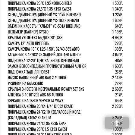
ПОКРЫШКА KENDA 26"Х 1,95 K908K-SHIELD
1 590Р.
ПОКРЫШКА KENDA 27,5"Х 1,35 K193 KWEST
1 340Р.
СТЕНД ДЕМОНСТРАЦИОННЫЙ YC-117N BIKEHAND
1 227Р.
СТЕНД ДЕМОНСТРАЦИОННЫЙ YC-103 BIKEHAND
1 638Р.
СЪЕМНИК КАССЕТЫ "ХЛЫСТ" YC-501A BIKEHAND
640Р.
ЦЕПЕМЕТР (КАЛИБР) CYCLO
1 186Р.
КРЫЛЬЯ VELOFLEXX 55 ДЛЯ 28". SKS
4 980Р.
КАМЕРА 12" АВТО НИППЕЛЬ
226Р.
КАМЕРА KENDA 18" Х 1.25-1.50", 32/40-355 АВТО
386Р.
БАГАЖНИК 8-15203125 ЗАДНИЙ ACR-160 AUTHOR
4 670Р.
ПОДНОЖКА 12-20" ЦЕНТРАЛЬНОГО КРЕПЛЕНИЯ
487Р.
ЗАМОК ВЕЛОСИПЕДНЫЙ ПРОТИВОУГОННЫЙ AUTHOR
1 600Р.
ПОДНОЖКА ЗАДНЯЯ HORST
273Р.
НАСОС НАПОЛЬНЫЙ AIR BAR 2 AUTHOR
2 142Р.
РЕЗИНКИ НА БАГАЖНИК
222Р.
КРЫЛЬЯ 0-10078 УНИВЕРСАЛЬНЫЕ ROWDY SET SKS
2 680Р.
АПТЕЧКА 8-10101202 ARS-56 AUTHOR
217Р.
ЗЕРКАЛО ОВАЛЬНОЕ ЧЕРНОЕ M-WAVE
655Р.
ПОКРЫШКА KENDA 20"Х4 1/4" K1032 KRAZE
2 283Р.
ПОКРЫШКА KENDA 24"Х2,10 КЕВЛАРОВЫЙ КОРД
(СКЛАДНАЯ) K1052 KRANIUM
5 270Р.
ПОКРЫШКА KENDA 24"Х1,95 K935 KHAN
1 190Р.
ПОКРЫШКА KENDA 26"Х 1,5 K193 KWEST
1 350Р.
ПОКРЫШКА KENDA 26"Х 1,95 K838K-SHIELD
1 800Р.