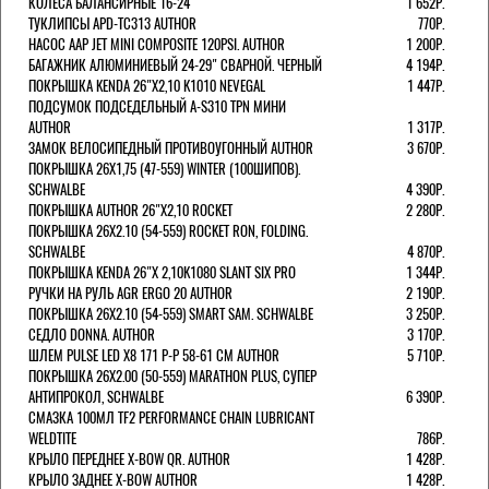
КОЛЕСА БАЛАНСИРНЫЕ 16-24''
1 652Р.
ТУКЛИПСЫ APD-TC313 AUTHOR
770Р.
НАСОС AAP JET MINI COMPOSITE 120PSI. AUTHOR
1 200Р.
БАГАЖНИК АЛЮМИНИЕВЫЙ 24-29" СВАРНОЙ. ЧЕРНЫЙ
4 194Р.
ПОКРЫШКА KENDA 26"Х2,10 K1010 NEVEGAL
1 447Р.
ПОДСУМОК ПОДСЕДЕЛЬНЫЙ A-S310 TPN МИНИ
AUTHOR
1 317Р.
ЗАМОК ВЕЛОСИПЕДНЫЙ ПРОТИВОУГОННЫЙ AUTHOR
3 670Р.
ПОКРЫШКА 26X1,75 (47-559) WINTER (100ШИПОВ).
SCHWALBE
4 390Р.
ПОКРЫШКА AUTHOR 26"Х2,10 ROCKET
2 280Р.
ПОКРЫШКА 26X2.10 (54-559) ROCKET RON, FOLDING.
SCHWALBE
4 870Р.
ПОКРЫШКА KENDA 26"Х 2,10K1080 SLANT SIX PRO
1 344Р.
РУЧКИ НА РУЛЬ AGR ERGO 20 AUTHOR
2 190Р.
ПОКРЫШКА 26X2.10 (54-559) SMART SAM. SCHWALBE
3 250Р.
СЕДЛО DONNA. AUTHOR
3 170Р.
ШЛЕМ PULSE LED X8 171 Р-Р 58-61 СМ AUTHOR
5 710Р.
ПОКРЫШКА 26X2.00 (50-559) MARATHON PLUS, СУПЕР
АНТИПРОКОЛ, SCHWALBE
6 390Р.
СМАЗКА 100МЛ TF2 PERFORMANCE CHAIN LUBRICANT
WELDTITE
786Р.
КРЫЛО ПЕРЕДНЕЕ X-BOW QR. AUTHOR
1 428Р.
КРЫЛО ЗАДНЕЕ X-BOW AUTHOR
1 428Р.