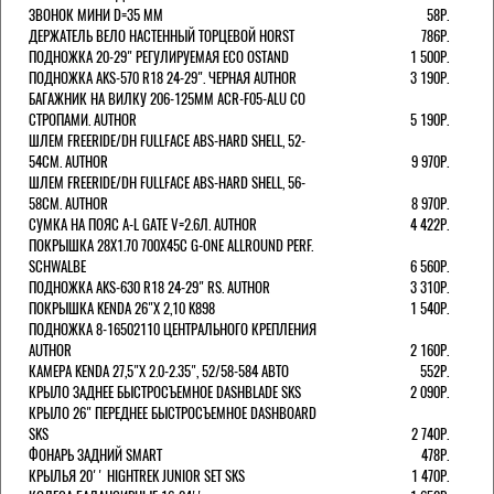
ЗВОНОК МИНИ D=35 ММ
58Р.
ДЕРЖАТЕЛЬ ВЕЛО НАСТЕННЫЙ ТОРЦЕВОЙ HORST
786Р.
ПОДНОЖКА 20-29" РЕГУЛИРУЕМАЯ ECO OSTAND
1 500Р.
ПОДНОЖКА AKS-570 R18 24-29". ЧЕРНАЯ AUTHOR
3 190Р.
БАГАЖНИК НА ВИЛКУ 206-125ММ ACR-F05-ALU СО
СТРОПАМИ. AUTHOR
5 190Р.
ШЛЕМ FREERIDE/DH FULLFACE ABS-HARD SHELL, 52-
54СМ. AUTHOR
9 970Р.
ШЛЕМ FREERIDE/DH FULLFACE ABS-HARD SHELL, 56-
58СМ. AUTHOR
8 970Р.
СУМКА НА ПОЯС A-L GATE V=2.6Л. AUTHOR
4 422Р.
ПОКРЫШКА 28X1.70 700X45C G-ONE ALLROUND PERF.
SCHWALBE
6 560Р.
ПОДНОЖКА AKS-630 R18 24-29" RS. AUTHOR
3 310Р.
ПОКРЫШКА KENDA 26"Х 2,10 K898
1 540Р.
ПОДНОЖКА 8-16502110 ЦЕНТРАЛЬНОГО КРЕПЛЕНИЯ
AUTHOR
2 160Р.
КАМЕРА KENDA 27,5"Х 2.0-2.35", 52/58-584 АВТО
552Р.
КРЫЛО ЗАДНЕЕ БЫСТРОСЪЕМНОЕ DASHBLADE SKS
2 090Р.
КРЫЛО 26" ПЕРЕДНЕЕ БЫСТРОСЪЕМНОЕ DASHBOARD
SKS
2 740Р.
ФОНАРЬ ЗАДНИЙ SMART
478Р.
КРЫЛЬЯ 20'' HIGHTREK JUNIOR SET SKS
1 470Р.