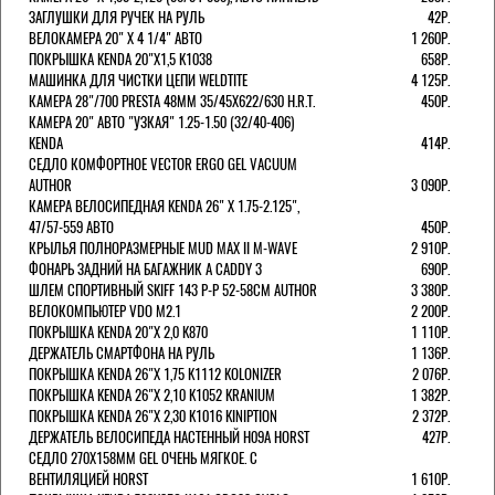
ЗАГЛУШКИ ДЛЯ РУЧЕК НА РУЛЬ
42Р.
ВЕЛОКАМЕРА 20" Х 4 1/4" АВТО
1 260Р.
ПОКРЫШКА KENDA 20"Х1,5 K1038
658Р.
МАШИНКА ДЛЯ ЧИСТКИ ЦЕПИ WELDTITE
4 125Р.
КАМЕРА 28"/700 PRESTA 48ММ 35/45Х622/630 H.R.T.
450Р.
КАМЕРА 20" АВТО "УЗКАЯ" 1.25-1.50 (32/40-406)
KENDA
414Р.
СЕДЛО КОМФОРТНОЕ VECTOR ERGO GEL VACUUM
AUTHOR
3 090Р.
КАМЕРА ВЕЛОСИПЕДНАЯ KENDA 26" Х 1.75-2.125",
47/57-559 АВТО
450Р.
КРЫЛЬЯ ПОЛНОРАЗМЕРНЫЕ MUD MAX II M-WAVE
2 910Р.
ФОНАРЬ ЗАДНИЙ НА БАГАЖНИК A CADDY 3
690Р.
ШЛЕМ СПОРТИВНЫЙ SKIFF 143 Р-Р 52-58СМ AUTHOR
3 380Р.
ВЕЛОКОМПЬЮТЕР VDO M2.1
2 200Р.
ПОКРЫШКА KENDA 20"Х 2,0 K870
1 110Р.
ДЕРЖАТЕЛЬ СМАРТФОНА НА РУЛЬ
1 136Р.
ПОКРЫШКА KENDA 26"Х 1,75 K1112 KOLONIZER
2 076Р.
ПОКРЫШКА KENDA 26"Х 2,10 K1052 KRANIUM
1 382Р.
ПОКРЫШКА KENDA 26"Х 2,30 K1016 KINIPTION
2 372Р.
ДЕРЖАТЕЛЬ ВЕЛОСИПЕДА НАСТЕННЫЙ H09A HORST
427Р.
СЕДЛО 270Х158ММ GEL ОЧЕНЬ МЯГКОЕ. С
ВЕНТИЛЯЦИЕЙ HORST
1 610Р.