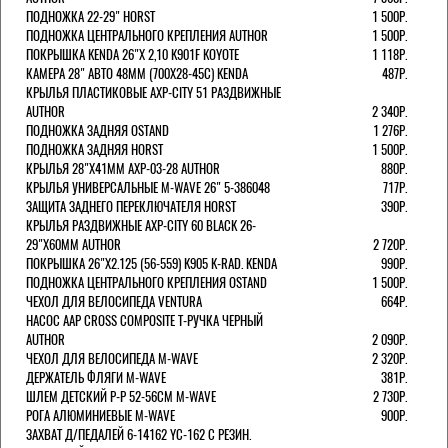
ПОДНОЖКА 22-29" HORST
1 500Р.
ПОДНОЖКА ЦЕНТРАЛЬНОГО КРЕПЛЕНИЯ AUTHOR
1 500Р.
ПОКРЫШКА KENDA 26"Х 2,10 K901F KOYOTE
1 118Р.
КАМЕРА 28" АВТО 48ММ (700Х28-45С) KENDA
487Р.
КРЫЛЬЯ ПЛАСТИКОВЫЕ AXP-CITY 51 РАЗДВИЖНЫЕ
AUTHOR
2 340Р.
ПОДНОЖКА ЗАДНЯЯ OSTAND
1 276Р.
ПОДНОЖКА ЗАДНЯЯ HORST
1 500Р.
КРЫЛЬЯ 28"Х41ММ AXP-03-28 AUTHOR
880Р.
КРЫЛЬЯ УНИВЕРСАЛЬНЫЕ M-WAVE 26" 5-386048
717Р.
ЗАЩИТА ЗАДНЕГО ПЕРЕКЛЮЧАТЕЛЯ HORST
390Р.
КРЫЛЬЯ РАЗДВИЖНЫЕ AXP-CITY 60 BLACK 26-
29"Х60ММ AUTHOR
2 720Р.
ПОКРЫШКА 26"Х2.125 (56-559) K905 K-RAD. KENDA
990Р.
ПОДНОЖКА ЦЕНТРАЛЬНОГО КРЕПЛЕНИЯ OSTAND
1 500Р.
ЧЕХОЛ ДЛЯ ВЕЛОСИПЕДА VENTURA
664Р.
НАСОС AAP CROSS COMPOSITE Т-РУЧКА ЧЕРНЫЙ
AUTHOR
2 090Р.
ЧЕХОЛ ДЛЯ ВЕЛОСИПЕДА M-WAVE
2 320Р.
ДЕРЖАТЕЛЬ ФЛЯГИ M-WAVE
381Р.
ШЛЕМ ДЕТСКИЙ Р-Р 52-56СМ M-WAVE
2 730Р.
РОГА АЛЮМИНИЕВЫЕ M-WAVE
900Р.
ЗАХВАТ Д/ПЕДАЛЕЙ 6-14162 YC-162 С РЕЗИН.