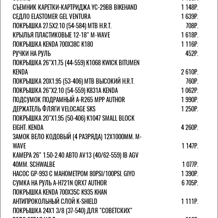
СЪЕМНИК КАРЕТКИ-КАРТРИДЖА YC-29BB BIKEHAND
1 148Р.
СЕДЛО ELASTOMER GEL VENTURA
1 639Р.
ПОКРЫШКА 27.5X2.10 (54-584) MTB H.R.T.
708Р.
КРЫЛЬЯ ПЛАСТИКОВЫЕ 12-18" M-WAVE
1 618Р.
ПОКРЫШКА KENDA 700Х38С K180
1 116Р.
РУЧКИ НА РУЛЬ
452Р.
ПОКРЫШКА 26"Х1.75 (44-559) K1068 KWICK BITUMEN
KENDA
2 610Р.
ПОКРЫШКА 20X1.95 (53-406) MTB ВЫСОКИЙ H.R.T.
760Р.
ПОКРЫШКА 26"Х2.10 (54-559) K831A KENDA
1 062Р.
ПОДСУМОК ПОДРАМНЫЙ A-R265 MPP AUTHOR
1 990Р.
ДЕРЖАТЕЛЬ ФЛЯГИ VELOCAGE SKS
1 250Р.
ПОКРЫШКА 20"Х1.95 (50-406) K1047 SMALL BLOCK
EIGHT. KENDA
4 260Р.
ЗАМОК ВЕЛО КОДОВЫЙ (4 РАЗРЯДА) 12Х1000ММ. M-
WAVE
1 147Р.
КАМЕРА 26" 1.50-2.40 АВТО AV13 (40/62-559) IB AGV
40MM. SCHWALBE
1 077Р.
НАСОС GP-993 С МАНОМЕТРОМ 80PSI/100PSI. GIYO
1 390Р.
СУМКА НА РУЛЬ A-H721N QRX7 AUTHOR
6 705Р.
ПОКРЫШКА KENDA 700Х35С K935 KHAN
АНТИПРОКОЛЬНЫЙ СЛОЙ K-SHIELD
1 111Р.
ПОКРЫШКА 24X1 3/8 (37-540) ДЛЯ "СОВЕТСКИХ"