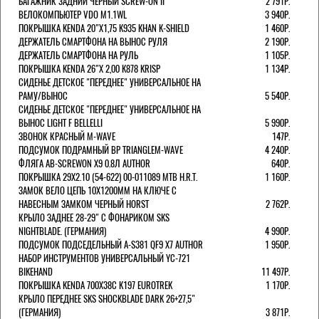
БАГАЖНИК ЗАДНИЙ ЧЕРНЫЙ SCREW-ON II
2 791Р.
ВЕЛОКОМПЬЮТЕР VDO M1.1WL
3 940Р.
ПОКРЫШКА KENDA 20"Х1,75 K935 KHAN K-SHIELD
1 460Р.
ДЕРЖАТЕЛЬ СМАРТФОНА НА ВЫНОС РУЛЯ
2 190Р.
ДЕРЖАТЕЛЬ СМАРТФОНА НА РУЛЬ
1 105Р.
ПОКРЫШКА KENDA 26"Х 2,00 K878 KRISP
1 134Р.
СИДЕНЬЕ ДЕТСКОЕ "ПЕРЕДНЕЕ" УНИВЕРСАЛЬНОЕ НА
РАМУ/ВЫНОС
5 540Р.
СИДЕНЬЕ ДЕТСКОЕ "ПЕРЕДНЕЕ" УНИВЕРСАЛЬНОЕ НА
ВЫНОС LIGHT F BELLELLI
5 990Р.
ЗВОНОК КРАСНЫЙ M-WAVE
147Р.
ПОДСУМОК ПОДРАМНЫЙ BP TRIANGLEM-WAVE
4 240Р.
ФЛЯГА AB-SCREWON X9 0.8Л AUTHOR
640Р.
ПОКРЫШКА 29X2.10 (54-622) 00-011089 MTB H.R.T.
1 160Р.
ЗАМОК ВЕЛО ЦЕПЬ 10Х1200ММ НА КЛЮЧЕ С
НАВЕСНЫМ ЗАМКОМ ЧЕРНЫЙ HORST
2 762Р.
КРЫЛО ЗАДНЕЕ 28-29" С ФОНАРИКОМ SKS
NIGHTBLADE. (ГЕРМАНИЯ)
4 990Р.
ПОДСУМОК ПОДСЕДЕЛЬНЫЙ A-S381 QF9 X7 AUTHOR
1 950Р.
НАБОР ИНСТРУМЕНТОВ УНИВЕРСАЛЬНЫЙ YC-721
BIKEHAND
11 497Р.
ПОКРЫШКА KENDA 700Х38С K197 EUROTREK
1 170Р.
КРЫЛО ПЕРЕДНЕЕ SKS SHOCKBLADE DARK 26+27,5"
(ГЕРМАНИЯ)
3 871Р.