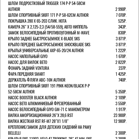
ШЛЕМ ПОДРОСТКОВЫЙ TRIGGER 174 Р-Р 54-58СМ
AUTHOR
2 990Р.
ШЛЕМ СПОРТИВНЫЙ SKIFF 171 Р-Р 58-62СМ AUTHOR
7 070Р.
ПОКРЫШКА 280 X 65-203 СЛИК. HOTA
525Р.
КАМЕРА 26" X 2,125-2,3 (54/58-559), АВТО НИППЕЛЬ
343Р.
ЗАМОК ВЕЛОСИПЕДНЫЙ ПРОТИВОУГОННЫЙ M-WAVE
830Р.
КРЫЛО ЗАДНЕЕ БЫСТРОСЪЕМНОЕ X-BLADE SKS
3 871Р.
КРЫЛО ПЕРЕДНЕЕ БЫСТРОСЪЕМНОЕ SHOCKBLADE SKS
3 871Р.
КРЫЛЬЯ УНИВЕРСАЛЬНЫЕ AXP-65-20/24 AUTHOR
1 222Р.
НАСОС НАПОЛЬНЫЙ GIYO
1 670Р.
НАСОС ДЛЯ ВИЛОК ВЕТО
2 822Р.
ФОНАРЬ ЗАДНИЙ VENTURA
237Р.
ФАРА ПЕРЕДНЯЯ SMART
1 425Р.
ДЕРЖАТЕЛЬ ФЛЯГИ ABC-16N AUTHOR
740Р.
ШЛЕМ СПОРТИВНЫЙ SKIFF 191 PINK-NEON/BLACK Р-Р
52-58СМ AUTHOR
5 350Р.
НАСОС BOOSTER BLACK AUTHOR
2 109Р.
НАСОС BETO АЛЮМИНИЕВЫЙ ФРЕЗЕРОВАННЫЙ
3 550Р.
НАСОС ВЕЛОСИПЕДНЫЙ GIYO GM-71 С МАНОМЕТРОМ
1 917Р.
ВИЛКА АМОРТИЗАЦИОННАЯ 26"Х 28,6 RST
23 900Р.
ВИЛКА ЖЕСТКАЯ RST RF-M7 28"Х1 1/8"
12 980Р.
КРЕПЛЕНИЕ/ЗАМОК ДЛЯ ДЕТСКИХ СИДЕНИЙ НА РАМУ
BELLELLI
2 300Р.
КРЫЛЬЯ SKS-11002, VELO 47 TREKKING, 28" 47 ММ. SKS
3 200Р.