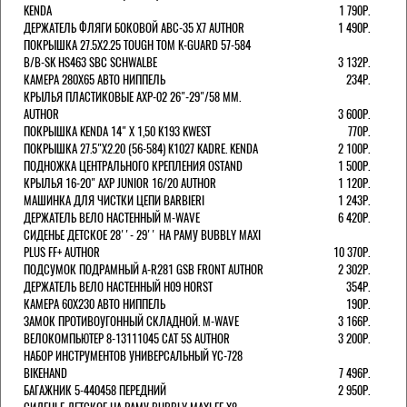
KENDA
1 790Р.
ДЕРЖАТЕЛЬ ФЛЯГИ БОКОВОЙ ABC-35 X7 AUTHOR
1 490Р.
ПОКРЫШКА 27.5X2.25 TOUGH TOM K-GUARD 57-584
B/B-SK HS463 SBC SCHWALBE
3 132Р.
КАМЕРА 280Х65 АВТО НИППЕЛЬ
234Р.
КРЫЛЬЯ ПЛАСТИКОВЫЕ AXP-02 26"-29"/58 ММ.
AUTHOR
3 600Р.
ПОКРЫШКА KENDA 14" Х 1,50 K193 KWEST
770Р.
ПОКРЫШКА 27.5"Х2.20 (56-584) K1027 KADRE. KENDA
2 100Р.
ПОДНОЖКА ЦЕНТРАЛЬНОГО КРЕПЛЕНИЯ OSTAND
1 500Р.
КРЫЛЬЯ 16-20" AXP JUNIOR 16/20 AUTHOR
1 120Р.
МАШИНКА ДЛЯ ЧИСТКИ ЦЕПИ BARBIERI
1 243Р.
ДЕРЖАТЕЛЬ ВЕЛО НАСТЕННЫЙ M-WAVE
6 420Р.
СИДЕНЬЕ ДЕТСКОЕ 28''- 29'' НА РАМУ BUBBLY MAXI
PLUS FF+ AUTHOR
10 370Р.
ПОДСУМОК ПОДРАМНЫЙ A-R281 GSB FRONT AUTHOR
2 302Р.
ДЕРЖАТЕЛЬ ВЕЛО НАСТЕННЫЙ H09 HORST
354Р.
КАМЕРА 60X230 АВТО НИППЕЛЬ
190Р.
ЗАМОК ПРОТИВОУГОННЫЙ СКЛАДНОЙ. M-WAVE
3 166Р.
ВЕЛОКОМПЬЮТЕР 8-13111045 CAT 5S AUTHOR
3 200Р.
НАБОР ИНСТРУМЕНТОВ УНИВЕРСАЛЬНЫЙ YC-728
BIKEHAND
7 496Р.
БАГАЖНИК 5-440458 ПЕРЕДНИЙ
2 950Р.