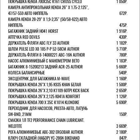
ПОКРЫШКА KENDA 700Х35С K161 CROSS CYCLO
1 050Р.
КАМЕРА АНТИПРОКОЛЬНАЯ KENDA 26" Х 1.75-2.125",
47/57-559 АВТО НИППЕЛЬ
672Р.
КАМЕРА KENDA 28-29" Х 1,9-2,35" (50/58-622) АВТО
НИППЕЛЬ
475Р.
БАГАЖНИК ЗАДНИЙ H041 HORST
1 916Р.
АПТЕЧКА RED DEVILS
430Р.
ДЕРЖАТЕЛЬ ФЛЯГИ АВС FLY 33 AUTHOR
1 182Р.
ШЛЕМ PULSE LED X8 185 Р-Р 52-58СМ AUTHOR
5 710Р.
ДЕРЖАТЕЛЬ ФЛЯГИ 8-14000221 ABC-16N AUTHOR
780Р.
НАСОС АЛЮМИНИЕВЫЙ С МАНОМЕТРОМ BETO
1 183Р.
БАГАЖНИК 8-15200213 ЗАДНИЙ ACR-25 AUTHOR
5 660Р.
КОЛЕСА БАЛАНСИРНЫЕ
540Р.
ЭКСЦЕНТРИК ДЛЯ БАГАЖНИКА M-WAVE
1 160Р.
ПОКРЫШКА KENDA 26"Х 1,95 K935 KHAN БЕЛАЯ
1 500Р.
ПОКРЫШКА KENDA 26"Х 2,10 K1109 60TPI KICK BACK
2 650Р.
ПОКРЫШКА KENDA 26"Х 2,125 K841A KOMFORT
1 126Р.
ПОКРЫШКА KENDA 700 Х 35С К1014 KLONDIKE
5 690Р.
ПЕРЕХОДНИК ДЛЯ НАСОСОВ, PRESTA-АВТО, ЛАТУНЬ
SW-BND, 21ММ
150Р.
СМАЗКА 1Л TF2 PERFORMANCE CHAIN LUBRICANT.
WELDTITE
3 669Р.
РОГА АЛЮМИНИЕВЫЕ ABE-302 ERGOBAR AUTHOR
2 180Р.
КЛЮЧ СКЛАДНОЙ (НАБОР) YC-286N BIKEHAND
847Р.