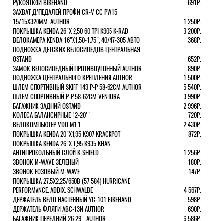
РУКОЯТКОЙ BIKEHAND
691Р.
ЗАХВАТ Д/ПЕДАЛЕЙ ПРОФИ CR-V CC PW15
15/15X320ММ. AUTHOR
1 250Р.
ПОКРЫШКА KENDA 26"Х 2,50 60 TPI K905 K-RAD
3 200Р.
ВЕЛОКАМЕРА KENDA 16"Х1.50-1.75", 40/47-305 АВТО
368Р.
ПОДНОЖКА ДЕТСКИХ ВЕЛОСИПЕДОВ ЦЕНТРАЛЬНАЯ
OSTAND
652Р.
ЗАМОК ВЕЛОСИПЕДНЫЙ ПРОТИВОУГОННЫЙ AUTHOR
890Р.
ПОДНОЖКА ЦЕНТРАЛЬНОГО КРЕПЛЕНИЯ AUTHOR
1 500Р.
ШЛЕМ СПОРТИВНЫЙ SKIFF 143 Р-Р 58-62СМ AUTHOR
5 540Р.
ШЛЕМ СПОРТИВНЫЙ Р-Р 58-62СМ VENTURA
3 990Р.
БАГАЖНИК ЗАДНИЙ OSTAND
2 996Р.
КОЛЕСА БАЛАНСИРНЫЕ 12-20''
720Р.
ВЕЛОКОМПЬЮТЕР VDO M1.1
2 430Р.
ПОКРЫШКА KENDA 20"Х1,95 K907 KRACKPOT
872Р.
ПОКРЫШКА KENDA 26"Х 1,95 K935 KHAN
АНТИПРОКОЛЬНЫЙ СЛОЙ K-SHIELD
1 256Р.
ЗВОНОК M-WAVE ЗЕЛЕНЫЙ
180Р.
ЗВОНОК РОЗОВЫЙ M-WAVE
147Р.
ПОКРЫШКА 27.5X2.25/650B (57 584) HURRICANE
PERFORMANCE. ADDIX. SCHWALBE
4 567Р.
ДЕРЖАТЕЛЬ ВЕЛО НАСТЕННЫЙ YC-101 BIKEHAND
598Р.
ДЕРЖАТЕЛЬ ФЛЯГИ ABC-13N AUTHOR
690Р.
БАГАЖНИК ПЕРЕДНИЙ 26-29". AUTHOR
6 586Р.