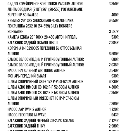
СЕДЛО КОМФОРТНОЕ SOFT TOUCH VACUUM AUTHOR
3 350Р.
ЛЕНТА ОБОДНАЯ (2 ШТ) 26" (20-559) POLYURETHANE
SUPER H.P SCHWALBE
400Р.
КРЫЛЬЯ 29" SKS SHOCKBLADE+X-BLADE DARK.
6 650Р.
ПОКРЫШКА 26X2.10 (54-559) BILLY BONKERS
SCHWALBE
3 387Р.
КАМЕРА KENDA 28" 700 Х 28-45С АВТО НИППЕЛЬ
530Р.
БАГАЖНИК ЗАДНИЙ OSTAND DISC II
2 384Р.
КОРЗИНА 8-15290005 ПЕРЕДНЯЯ БЫСТРОСЪЕМНАЯ
AUTHOR
6 900Р.
ЗАМОК ВЕЛОСИПЕДНЫЙ ПРОТИВОУГОННЫЙ AUTHOR
680Р.
ЗАМОК ВЕЛОСИПЕДНЫЙ ПРОТИВОУГОННЫЙ AUTHOR
2 038Р.
НАСОС НАПОЛЬНЫЙ AIR TURBO AUTHOR
3 540Р.
ФОНАРЬ ПЕРЕДНИЙ SMART
930Р.
ШЛЕМ СПОРТИВНЫЙ SKIFF 172 Р-Р 58-62СМ AUTHOR
6 230Р.
ШЛЕМ AERO INMOLD X8 162 Р-Р 52-58СМ AUTHOR
4 300Р.
ШЛЕМ AERO INMOLD X8 162 Р-Р 58-62СМ AUTHOR
7 350Р.
ШЛЕМ СПОРТИВНЫЙ CREEK HST 161Р-Р 57-60 СМ
AUTHOR
7 360Р.
НАСОС AAP TWIN 2 AUTHOR
1 720Р.
НАСОС FLEXI TUBE M-WAVE
943Р.
БАГАЖНИК ЗАДНИЙ ЧЕРНЫЙ СD-20AC OSTAND
2 124Р.
БАГАЖНИК ЗАДНИЙ THINY
2 980Р.