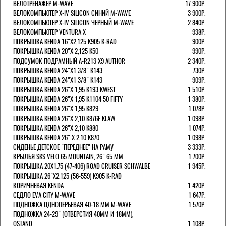
ВЕЛОТРЕНАЖЕР M-WAVE
17 900Р.
ВЕЛОКОМПЬЮТЕР X-IV SILICON СИНИЙ M-WAVE
3 900Р.
ВЕЛОКОМПЬЮТЕР X-IV SILICON ЧЕРНЫЙ M-WAVE
2 840Р.
ВЕЛОКОМПЬЮТЕР VENTURA Х
938Р.
ПОКРЫШКА KENDA 16"Х2,125 K905 K-RAD
900Р.
ПОКРЫШКА KENDA 20"Х 2,125 K50
990Р.
ПОДСУМОК ПОДРАМНЫЙ A-R213 X9 AUTHOR
2 340Р.
ПОКРЫШКА KENDA 24"Х1 3/8" K143
730Р.
ПОКРЫШКА KENDA 24"Х1 3/8" K143
909Р.
ПОКРЫШКА KENDA 26"Х 1,95 K193 KWEST
1 510Р.
ПОКРЫШКА KENDA 26"Х 1,95 K1104 50 FIFTY
1 380Р.
ПОКРЫШКА KENDA 26"Х 1,95 K829
1 078Р.
ПОКРЫШКА KENDA 26"Х 2,10 K876F KLAW
1 098Р.
ПОКРЫШКА KENDA 26"Х 2,10 K880
1 074Р.
ПОКРЫШКА KENDA 26" Х 2,10 K870
1 098Р.
СИДЕНЬЕ ДЕТСКОЕ "ПЕРЕДНЕЕ" НА РАМУ
3 333Р.
КРЫЛЬЯ SKS VELO 65 MOUNTAIN, 26" 65 ММ
1 700Р.
ПОКРЫШКА 20X1.75 (47-406) ROAD CRUISER SCHWALBE
1 945Р.
ПОКРЫШКА 26"Х2.125 (56-559) K905 K-RAD
КОРИЧНЕВАЯ KENDA
1 420Р.
СЕДЛО EVA CITY M-WAVE
1 647Р.
ПОДНОЖКА ОДНОПЕРЬЕВАЯ 40-18 ММ M-WAVE
1 570Р.
ПОДНОЖКА 24-29" (ОТВЕРСТИЯ 40ММ И 18ММ),
OSTAND
1 108Р.