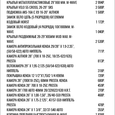
КРЫЛЬЯ МЕТАЛЛОПЛАСТИКОВЫЕ 29"Х60 ММ. M-WAVE
2 994Р.
КРЫЛЬЯ VELO 55 CROSS, 26-29" SKS
3 500Р.
ПОДНОЖКА AKS-16A C X9 16-20" AUTHOR
1 500Р.
ЗАМОК ВЕЛО ЦЕПЬ (5 РАЗРЯДОВ) 6Х1200ММ
КОДОВЫЙ HORST
1 172Р.
ЗАМОК ВЕЛО КОДОВЫЙ (4 РАЗРЯДА) 10Х1800ММ. M-
WAVE
1 040Р.
КРЫЛЬЯ РАЗДВИЖНЫЕ 26-29"Х65ММ MUD MAX. M-
WAVE
2 530Р.
КАМЕРА АНТИПРОКОЛЬНАЯ KENDA 29/28" Х 1.9-2.35",
(50/58-622) АВТО НИППЕЛЬ
711Р.
КАМЕРА AUTHOR 28" (700 Х 18-25С, 18/25-622/635)
PRESTA
813Р.
ВЕЛОКАМЕРА 29" X 1,95-2,125 (50/54-622/630) АВТО
НИППЕЛЬ
318Р.
ПОКРЫШКА KENDA 12 1/2"Х1,75X2 1/4 K909A
720Р.
КАМЕРА 28" (700Х18-25С), 60ММ PRESTA. KENDA
680Р.
КАМЕРА KENDA 28" 700 Х 18-25С PRESTA
459Р.
КАМЕРА 28"/700 АВТО 48ММ 28/32Х622/630 H.R.T.
270Р.
КАМЕРА KENDA 26" Х 1,00-1,50", 26/40-559 PRESTA
468Р.
КАМЕРА KENDA 26" Х 1.75-2.125", 47/57-559 НИППЕЛЬ
PRESTA
478Р.
КАМЕРА KENDA 24" Х 1 3/8", 32/37-540 АВТО
355Р.
КОРЗИНА ПЕРЕДНЯЯ БЫСТРОСЪЕМНАЯ M-WAVE
1 936Р.