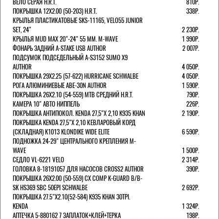
ВЕЛО СЕРАЯ H.R.T.
810Р.
ПОКРЫШКА 12X2.00 (50-203) H.R.T.
338Р.
КРЫЛЬЯ ПЛАСТИКАТОВЫЕ SKS-11165, VELO55 JUNIOR
SET, 24"
2 230Р.
КРЫЛЬЯ MUD MAX 20"-24" 55 ММ. M-WAVE
1 990Р.
ФОНАРЬ ЗАДНИЙ A-STAKE USB AUTHOR
2 007Р.
ПОДСУМОК ПОДСЕДЕЛЬНЫЙ A-S3152 SUMO X9
AUTHOR
4 050Р.
ПОКРЫШКА 29X2.25 (57-622) HURRICANE SCHWALBE
4 050Р.
РОГА АЛЮМИНИЕВЫЕ ABE-30N AUTHOR
1 590Р.
ПОКРЫШКА 26X2.10 (54-559) MTB СРЕДНИЙ H.R.T.
790Р.
КАМЕРА 10" АВТО НИППЕЛЬ
226Р.
ПОКРЫШКА АНТИПОКОЛ. KENDA 27,5"Х 2,10 K935 KHAN
2 190Р.
ПОКРЫШКА KENDA 27,5"Х 2,10 КЕВЛАРОВЫЙ КОРД
(СКЛАДНАЯ) K1013 KLONDIKE WIDE ELITE
6 590Р.
ПОДНОЖКА 24-29" ЦЕНТРАЛЬНОГО КРЕПЛЕНИЯ M-
WAVE
1 500Р.
СЕДЛО VL-6221 VELO
2 314Р.
ГОЛОВКА 8-18191057 ДЛЯ НАСОСОВ CROSS2 AUTHOR
390Р.
ПОКРЫШКА 26X2.00 (50-559) CX COMP K-GUARD B/B-
SK HS369 SBC 50EPI SCHWALBE
2 692Р.
ПОКРЫШКА 27.5"Х2.10(52-584) K935 KHAN 30TPI.
KENDA
1 324Р.
АПТЕЧКА 5-880162 7 ЗАПЛАТОК+КЛЕЙ+ТЕРКА
198Р.