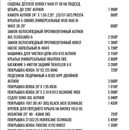
СИДЕНЬЕ ДЕТСКОЕ BUBBLY MAXI FF X8 НА ПОДСЕД.
ШТЫРЬ, ДО 22КГ AUTHOR
7 990Р.
КАМЕРА AUTHOR 24" Х 1.50-2.20", (32/57-507) PRESTA
680Р.
КРЫЛЬЯ 5-386085 УНИВЕРСАЛЬНЫЕ MUD MAX M-
WAVE 26-29"
808Р.
ЗАМОК ВЕЛОСИПЕДНЫЙ ПРОТИВОУГОННЫЙ AUTHOR
AUL FLEXGUARD-6
2 050Р.
ЗАМОК ВЕЛОСИПЕДНЫЙ ПРОТИВОУГОННЫЙ HORST
1 388Р.
НАСОС НАПОЛЬНЫЙ M-WAVE
5 190Р.
МАШИНКА ДЛЯ ЧИСТКИ ЦЕПИ ATH-810 AUTHOR
2 156Р.
КРЫЛЬЯ УНИВЕРСАЛЬНЫЕ HIGHTREK SKS
2 800Р.
БАГАЖНИК 5-440198 ЗАДНИЙ TRAVELLER A II
3 268Р.
ПОКРЫШКА KENDA 16"Х2,125 K846
729Р.
ПОДСУМОК ПОДРАМНЫЙ A-R282 MPP ДВОЙНОЙ
AUTHOR
3 688Р.
ПОКРЫШКА KENDA 26"Х 1,95 K838
1 018Р.
ПОКРЫШКА KENDA 26"Х 2,10 K1013 KLONDIKE WIDE
5 998Р.
СЕДЛО SONO ASL AUTHOR
5 040Р.
ПОКРЫШКА 16X1.90 (47-305) BLACK JACK SCHWALBE
1 450Р.
КРЕПЕЖ ДЛЯ ПЕРЕДНЕГО КРЫЛА НА ВИЛКУ VELO 65
MOUNTAIN 29" 40 - 43ММ SKS
793Р.
ПОКРЫШКА 27.5X2.25 HURRICANE SCHWALBE
5 499Р.
ПОКРЫШКА KENDA 700Х28С K193 KWEST
1 200Р.