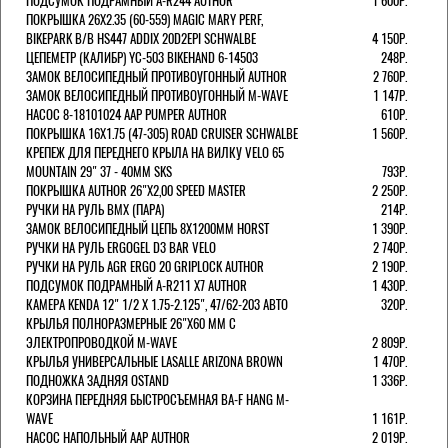
ПОДСУМОК ПОДРАМНЫЙ A-R244 AUTHOR
1 600Р.
ПОКРЫШКА 26X2.35 (60-559) MAGIC MARY PERF,
BIKEPARK B/B HS447 ADDIX 20D2EPI SCHWALBE
4 150Р.
ЦЕПЕМЕТР (КАЛИБР) YC-503 BIKEHAND 6-14503
248Р.
ЗАМОК ВЕЛОСИПЕДНЫЙ ПРОТИВОУГОННЫЙ AUTHOR
2 760Р.
ЗАМОК ВЕЛОСИПЕДНЫЙ ПРОТИВОУГОННЫЙ M-WAVE
1 147Р.
НАСОС 8-18101024 AAP PUMPER AUTHOR
610Р.
ПОКРЫШКА 16X1.75 (47-305) ROAD CRUISER SCHWALBE
1 560Р.
КРЕПЕЖ ДЛЯ ПЕРЕДНЕГО КРЫЛА НА ВИЛКУ VELO 65
MOUNTAIN 29" 37 - 40ММ SKS
793Р.
ПОКРЫШКА AUTHOR 26"Х2,00 SPEED MASTER
2 250Р.
РУЧКИ НА РУЛЬ BMX (ПАРА)
214Р.
ЗАМОК ВЕЛОCИПЕДНЫЙ ЦЕПЬ 8Х1200ММ HORST
1 390Р.
РУЧКИ НА РУЛЬ ERGOGEL D3 BAR VELO
2 740Р.
РУЧКИ НА РУЛЬ AGR ERGO 20 GRIPLOCK AUTHOR
2 190Р.
ПОДСУМОК ПОДРАМНЫЙ A-R211 X7 AUTHOR
1 430Р.
КАМЕРА KENDA 12" 1/2 Х 1.75-2.125", 47/62-203 АВТО
320Р.
КРЫЛЬЯ ПОЛНОРАЗМЕРНЫЕ 26"Х60 ММ С
ЭЛЕКТРОПРОВОДКОЙ M-WAVE
2 809Р.
КРЫЛЬЯ УНИВЕРСАЛЬНЫЕ LASALLE ARIZONA BROWN
1 470Р.
ПОДНОЖКА ЗАДНЯЯ OSTAND
1 336Р.
КОРЗИНА ПЕРЕДНЯЯ БЫСТРОСЪЕМНАЯ BA-F HANG M-
WAVE
1 161Р.
НАСОС НАПОЛЬНЫЙ AAP AUTHOR
2 019Р.