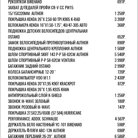
РУКОЯТКОЙ BIKEHAND
691Р.
ЗАХВАТ Д/ПЕДАЛЕЙ ПРОФИ CR-V CC PW15
15/15X320ММ. AUTHOR
1 250Р.
ПОКРЫШКА KENDA 26"Х 2,50 60 TPI K905 K-RAD
3 200Р.
ВЕЛОКАМЕРА KENDA 16"Х1.50-1.75", 40/47-305 АВТО
368Р.
ПОДНОЖКА ДЕТСКИХ ВЕЛОСИПЕДОВ ЦЕНТРАЛЬНАЯ
OSTAND
652Р.
ЗАМОК ВЕЛОСИПЕДНЫЙ ПРОТИВОУГОННЫЙ AUTHOR
890Р.
ПОДНОЖКА ЦЕНТРАЛЬНОГО КРЕПЛЕНИЯ AUTHOR
1 500Р.
ШЛЕМ СПОРТИВНЫЙ SKIFF 143 Р-Р 58-62СМ AUTHOR
5 540Р.
ШЛЕМ СПОРТИВНЫЙ Р-Р 58-62СМ VENTURA
3 990Р.
БАГАЖНИК ЗАДНИЙ OSTAND
2 996Р.
КОЛЕСА БАЛАНСИРНЫЕ 12-20''
720Р.
ВЕЛОКОМПЬЮТЕР VDO M1.1
2 430Р.
ПОКРЫШКА KENDA 20"Х1,95 K907 KRACKPOT
872Р.
ПОКРЫШКА KENDA 26"Х 1,95 K935 KHAN
АНТИПРОКОЛЬНЫЙ СЛОЙ K-SHIELD
1 256Р.
ЗВОНОК M-WAVE ЗЕЛЕНЫЙ
180Р.
ЗВОНОК РОЗОВЫЙ M-WAVE
147Р.
ПОКРЫШКА 27.5X2.25/650B (57 584) HURRICANE
PERFORMANCE. ADDIX. SCHWALBE
4 567Р.
ДЕРЖАТЕЛЬ ВЕЛО НАСТЕННЫЙ YC-101 BIKEHAND
598Р.
ДЕРЖАТЕЛЬ ФЛЯГИ ABC-13N AUTHOR
690Р.
БАГАЖНИК ПЕРЕДНИЙ 26-29". AUTHOR
6 586Р.