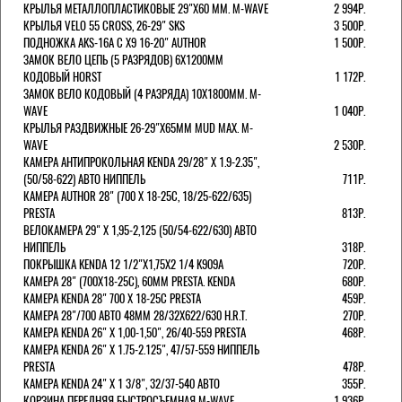
КРЫЛЬЯ МЕТАЛЛОПЛАСТИКОВЫЕ 29"Х60 ММ. M-WAVE
2 994Р.
КРЫЛЬЯ VELO 55 CROSS, 26-29" SKS
3 500Р.
ПОДНОЖКА AKS-16A C X9 16-20" AUTHOR
1 500Р.
ЗАМОК ВЕЛО ЦЕПЬ (5 РАЗРЯДОВ) 6Х1200ММ
КОДОВЫЙ HORST
1 172Р.
ЗАМОК ВЕЛО КОДОВЫЙ (4 РАЗРЯДА) 10Х1800ММ. M-
WAVE
1 040Р.
КРЫЛЬЯ РАЗДВИЖНЫЕ 26-29"Х65ММ MUD MAX. M-
WAVE
2 530Р.
КАМЕРА АНТИПРОКОЛЬНАЯ KENDA 29/28" Х 1.9-2.35",
(50/58-622) АВТО НИППЕЛЬ
711Р.
КАМЕРА AUTHOR 28" (700 Х 18-25С, 18/25-622/635)
PRESTA
813Р.
ВЕЛОКАМЕРА 29" X 1,95-2,125 (50/54-622/630) АВТО
НИППЕЛЬ
318Р.
ПОКРЫШКА KENDA 12 1/2"Х1,75X2 1/4 K909A
720Р.
КАМЕРА 28" (700Х18-25С), 60ММ PRESTA. KENDA
680Р.
КАМЕРА KENDA 28" 700 Х 18-25С PRESTA
459Р.
КАМЕРА 28"/700 АВТО 48ММ 28/32Х622/630 H.R.T.
270Р.
КАМЕРА KENDA 26" Х 1,00-1,50", 26/40-559 PRESTA
468Р.
КАМЕРА KENDA 26" Х 1.75-2.125", 47/57-559 НИППЕЛЬ
PRESTA
478Р.
КАМЕРА KENDA 24" Х 1 3/8", 32/37-540 АВТО
355Р.
КОРЗИНА ПЕРЕДНЯЯ БЫСТРОСЪЕМНАЯ M-WAVE
1 936Р.