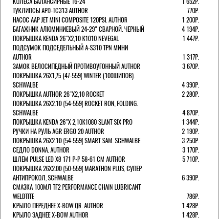
КОЛЕСА БАЛАНСИРНЫЕ 16-24''
1 652Р.
ТУКЛИПСЫ APD-TC313 AUTHOR
770Р.
НАСОС AAP JET MINI COMPOSITE 120PSI. AUTHOR
1 200Р.
БАГАЖНИК АЛЮМИНИЕВЫЙ 24-29" СВАРНОЙ. ЧЕРНЫЙ
4 194Р.
ПОКРЫШКА KENDA 26"Х2,10 K1010 NEVEGAL
1 447Р.
ПОДСУМОК ПОДСЕДЕЛЬНЫЙ A-S310 TPN МИНИ
AUTHOR
1 317Р.
ЗАМОК ВЕЛОСИПЕДНЫЙ ПРОТИВОУГОННЫЙ AUTHOR
3 670Р.
ПОКРЫШКА 26X1,75 (47-559) WINTER (100ШИПОВ).
SCHWALBE
4 390Р.
ПОКРЫШКА AUTHOR 26"Х2,10 ROCKET
2 280Р.
ПОКРЫШКА 26X2.10 (54-559) ROCKET RON, FOLDING.
SCHWALBE
4 870Р.
ПОКРЫШКА KENDA 26"Х 2,10K1080 SLANT SIX PRO
1 344Р.
РУЧКИ НА РУЛЬ AGR ERGO 20 AUTHOR
2 190Р.
ПОКРЫШКА 26X2.10 (54-559) SMART SAM. SCHWALBE
3 250Р.
СЕДЛО DONNA. AUTHOR
3 170Р.
ШЛЕМ PULSE LED X8 171 Р-Р 58-61 СМ AUTHOR
5 710Р.
ПОКРЫШКА 26X2.00 (50-559) MARATHON PLUS, СУПЕР
АНТИПРОКОЛ, SCHWALBE
6 390Р.
СМАЗКА 100МЛ TF2 PERFORMANCE CHAIN LUBRICANT
WELDTITE
786Р.
КРЫЛО ПЕРЕДНЕЕ X-BOW QR. AUTHOR
1 428Р.
КРЫЛО ЗАДНЕЕ X-BOW AUTHOR
1 428Р.