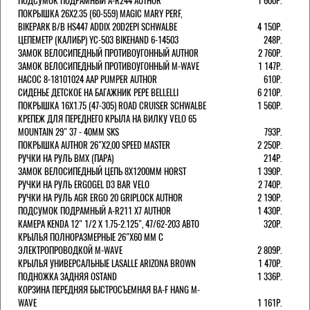
ПОДСУМОК ПОДРАМНЫЙ A-R244 AUTHOR
1 600Р.
ПОКРЫШКА 26X2.35 (60-559) MAGIC MARY PERF,
BIKEPARK B/B HS447 ADDIX 20D2EPI SCHWALBE
4 150Р.
ЦЕПЕМЕТР (КАЛИБР) YC-503 BIKEHAND 6-14503
248Р.
ЗАМОК ВЕЛОСИПЕДНЫЙ ПРОТИВОУГОННЫЙ AUTHOR
2 760Р.
ЗАМОК ВЕЛОСИПЕДНЫЙ ПРОТИВОУГОННЫЙ M-WAVE
1 147Р.
НАСОС 8-18101024 AAP PUMPER AUTHOR
610Р.
СИДЕНЬЕ ДЕТСКОЕ НА БАГАЖНИК PEPE BELLELLI
6 210Р.
ПОКРЫШКА 16X1.75 (47-305) ROAD CRUISER SCHWALBE
1 560Р.
КРЕПЕЖ ДЛЯ ПЕРЕДНЕГО КРЫЛА НА ВИЛКУ VELO 65
MOUNTAIN 29" 37 - 40ММ SKS
793Р.
ПОКРЫШКА AUTHOR 26"Х2,00 SPEED MASTER
2 250Р.
РУЧКИ НА РУЛЬ BMX (ПАРА)
214Р.
ЗАМОК ВЕЛОCИПЕДНЫЙ ЦЕПЬ 8Х1200ММ HORST
1 390Р.
РУЧКИ НА РУЛЬ ERGOGEL D3 BAR VELO
2 740Р.
РУЧКИ НА РУЛЬ AGR ERGO 20 GRIPLOCK AUTHOR
2 190Р.
ПОДСУМОК ПОДРАМНЫЙ A-R211 X7 AUTHOR
1 430Р.
КАМЕРА KENDA 12" 1/2 Х 1.75-2.125", 47/62-203 АВТО
320Р.
КРЫЛЬЯ ПОЛНОРАЗМЕРНЫЕ 26"Х60 ММ С
ЭЛЕКТРОПРОВОДКОЙ M-WAVE
2 809Р.
КРЫЛЬЯ УНИВЕРСАЛЬНЫЕ LASALLE ARIZONA BROWN
1 470Р.
ПОДНОЖКА ЗАДНЯЯ OSTAND
1 336Р.
КОРЗИНА ПЕРЕДНЯЯ БЫСТРОСЪЕМНАЯ BA-F HANG M-
WAVE
1 161Р.