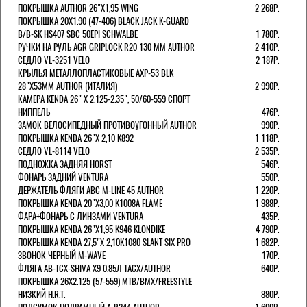
ПОКРЫШКА AUTHOR 26"Х1,95 WING
2 268Р.
ПОКРЫШКА 20X1.90 (47-406) BLACK JACK K-GUARD
B/B-SK HS407 SBC 50EPI SCHWALBE
1 780Р.
РУЧКИ НА РУЛЬ AGR GRIPLOCK R20 130 ММ AUTHOR
2 410Р.
СЕДЛО VL-3251 VELO
2 187Р.
КРЫЛЬЯ МЕТАЛЛОПЛАСТИКОВЫЕ AXP-53 BLK
28"Х53ММ AUTHOR (ИТАЛИЯ)
2 990Р.
КАМЕРА KENDA 26" Х 2.125-2.35", 50/60-559 СПОРТ
НИППЕЛЬ
476Р.
ЗАМОК ВЕЛОСИПЕДНЫЙ ПРОТИВОУГОННЫЙ AUTHOR
990Р.
ПОКРЫШКА KENDA 26"Х 2,10 K892
1 118Р.
СЕДЛО VL-8114 VELO
2 535Р.
ПОДНОЖКА ЗАДНЯЯ HORST
546Р.
ФОНАРЬ ЗАДНИЙ VENTURA
550Р.
ДЕРЖАТЕЛЬ ФЛЯГИ АВС M-LINE 45 AUTHOR
1 220Р.
ПОКРЫШКА KENDA 20"Х3,00 K1008A FLAME
1 988Р.
ФАРА+ФОНАРЬ С ЛИНЗАМИ VENTURA
435Р.
ПОКРЫШКА KENDA 26"Х1,95 K946 KLONDIKE
4 790Р.
ПОКРЫШКА KENDA 27,5"Х 2,10K1080 SLANT SIX PRO
1 682Р.
ЗВОНОК ЧЕРНЫЙ M-WAVE
170Р.
ФЛЯГА AB-TCX-SHIVA X9 0.85Л TACX/AUTHOR
640Р.
ПОКРЫШКА 26X2.125 (57-559) MTB/BMX/FREESTYLE
НИЗКИЙ H.R.T.
880Р.