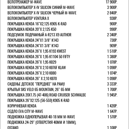
ВЕЛОТРЕНАЖЕР M-WAVE
17 900Р.
ВЕЛОКОМПЬЮТЕР X-IV SILICON СИНИЙ M-WAVE
3 900Р.
ВЕЛОКОМПЬЮТЕР X-IV SILICON ЧЕРНЫЙ M-WAVE
2 840Р.
ВЕЛОКОМПЬЮТЕР VENTURA Х
938Р.
ПОКРЫШКА KENDA 16"Х2,125 K905 K-RAD
900Р.
ПОКРЫШКА KENDA 20"Х 2,125 K50
990Р.
ПОДСУМОК ПОДРАМНЫЙ A-R213 X9 AUTHOR
2 340Р.
ПОКРЫШКА KENDA 24"Х1 3/8" K143
730Р.
ПОКРЫШКА KENDA 24"Х1 3/8" K143
909Р.
ПОКРЫШКА KENDA 26"Х 1,95 K193 KWEST
1 510Р.
ПОКРЫШКА KENDA 26"Х 1,95 K1104 50 FIFTY
1 380Р.
ПОКРЫШКА KENDA 26"Х 1,95 K829
1 078Р.
ПОКРЫШКА KENDA 26"Х 2,10 K876F KLAW
1 098Р.
ПОКРЫШКА KENDA 26"Х 2,10 K880
1 074Р.
ПОКРЫШКА KENDA 26" Х 2,10 K870
1 098Р.
СИДЕНЬЕ ДЕТСКОЕ "ПЕРЕДНЕЕ" НА РАМУ
3 333Р.
КРЫЛЬЯ SKS VELO 65 MOUNTAIN, 26" 65 ММ
1 700Р.
ПОКРЫШКА 20X1.75 (47-406) ROAD CRUISER SCHWALBE
1 945Р.
ПОКРЫШКА 26"Х2.125 (56-559) K905 K-RAD
КОРИЧНЕВАЯ KENDA
1 420Р.
СЕДЛО EVA CITY M-WAVE
1 647Р.
ПОДНОЖКА ОДНОПЕРЬЕВАЯ 40-18 ММ M-WAVE
1 570Р.
ПОДНОЖКА 24-29" (ОТВЕРСТИЯ 40ММ И 18ММ),
OSTAND
1 108Р.