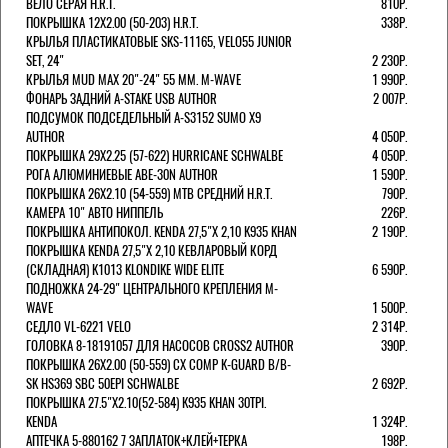
ВЕЛО СЕРАЯ H.R.T.
810Р.
ПОКРЫШКА 12X2.00 (50-203) H.R.T.
338Р.
КРЫЛЬЯ ПЛАСТИКАТОВЫЕ SKS-11165, VELO55 JUNIOR
SET, 24"
2 230Р.
КРЫЛЬЯ MUD MAX 20"-24" 55 ММ. M-WAVE
1 990Р.
ФОНАРЬ ЗАДНИЙ A-STAKE USB AUTHOR
2 007Р.
ПОДСУМОК ПОДСЕДЕЛЬНЫЙ A-S3152 SUMO X9
AUTHOR
4 050Р.
ПОКРЫШКА 29X2.25 (57-622) HURRICANE SCHWALBE
4 050Р.
РОГА АЛЮМИНИЕВЫЕ ABE-30N AUTHOR
1 590Р.
ПОКРЫШКА 26X2.10 (54-559) MTB СРЕДНИЙ H.R.T.
790Р.
КАМЕРА 10" АВТО НИППЕЛЬ
226Р.
ПОКРЫШКА АНТИПОКОЛ. KENDA 27,5"Х 2,10 K935 KHAN
2 190Р.
ПОКРЫШКА KENDA 27,5"Х 2,10 КЕВЛАРОВЫЙ КОРД
(СКЛАДНАЯ) K1013 KLONDIKE WIDE ELITE
6 590Р.
ПОДНОЖКА 24-29" ЦЕНТРАЛЬНОГО КРЕПЛЕНИЯ M-
WAVE
1 500Р.
СЕДЛО VL-6221 VELO
2 314Р.
ГОЛОВКА 8-18191057 ДЛЯ НАСОСОВ CROSS2 AUTHOR
390Р.
ПОКРЫШКА 26X2.00 (50-559) CX COMP K-GUARD B/B-
SK HS369 SBC 50EPI SCHWALBE
2 692Р.
ПОКРЫШКА 27.5"Х2.10(52-584) K935 KHAN 30TPI.
KENDA
1 324Р.
АПТЕЧКА 5-880162 7 ЗАПЛАТОК+КЛЕЙ+ТЕРКА
198Р.