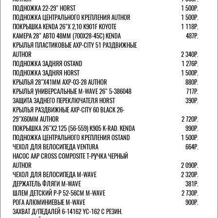
ПОДНОЖКА 22-29" HORST
1 500Р.
ПОДНОЖКА ЦЕНТРАЛЬНОГО КРЕПЛЕНИЯ AUTHOR
1 500Р.
ПОКРЫШКА KENDA 26"Х 2,10 K901F KOYOTE
1 118Р.
КАМЕРА 28" АВТО 48ММ (700Х28-45С) KENDA
487Р.
КРЫЛЬЯ ПЛАСТИКОВЫЕ AXP-CITY 51 РАЗДВИЖНЫЕ
AUTHOR
2 340Р.
ПОДНОЖКА ЗАДНЯЯ OSTAND
1 276Р.
ПОДНОЖКА ЗАДНЯЯ HORST
1 500Р.
КРЫЛЬЯ 28"Х41ММ AXP-03-28 AUTHOR
880Р.
КРЫЛЬЯ УНИВЕРСАЛЬНЫЕ M-WAVE 26" 5-386048
717Р.
ЗАЩИТА ЗАДНЕГО ПЕРЕКЛЮЧАТЕЛЯ HORST
390Р.
КРЫЛЬЯ РАЗДВИЖНЫЕ AXP-CITY 60 BLACK 26-
29"Х60ММ AUTHOR
2 720Р.
ПОКРЫШКА 26"Х2.125 (56-559) K905 K-RAD. KENDA
990Р.
ПОДНОЖКА ЦЕНТРАЛЬНОГО КРЕПЛЕНИЯ OSTAND
1 500Р.
ЧЕХОЛ ДЛЯ ВЕЛОСИПЕДА VENTURA
664Р.
НАСОС AAP CROSS COMPOSITE Т-РУЧКА ЧЕРНЫЙ
AUTHOR
2 090Р.
ЧЕХОЛ ДЛЯ ВЕЛОСИПЕДА M-WAVE
2 320Р.
ДЕРЖАТЕЛЬ ФЛЯГИ M-WAVE
381Р.
ШЛЕМ ДЕТСКИЙ Р-Р 52-56СМ M-WAVE
2 730Р.
РОГА АЛЮМИНИЕВЫЕ M-WAVE
900Р.
ЗАХВАТ Д/ПЕДАЛЕЙ 6-14162 YC-162 С РЕЗИН.