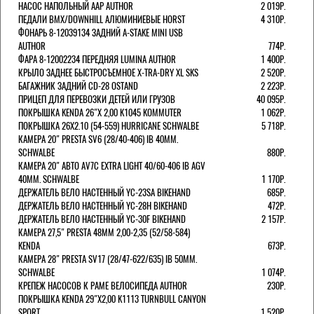
НАСОС НАПОЛЬНЫЙ AAP AUTHOR
2 019Р.
ПЕДАЛИ BMX/DOWNHILL АЛЮМИНИЕВЫЕ HORST
4 310Р.
ФОНАРЬ 8-12039134 ЗАДНИЙ A-STAKE MINI USB
AUTHOR
774Р.
ФАРА 8-12002234 ПЕРЕДНЯЯ LUMINA AUTHOR
1 400Р.
КРЫЛО ЗАДНЕЕ БЫСТРОСЪЕМНОЕ X-TRA-DRY XL SKS
2 520Р.
БАГАЖНИК ЗАДНИЙ CD-28 OSTAND
2 223Р.
ПРИЦЕП ДЛЯ ПЕРЕВОЗКИ ДЕТЕЙ ИЛИ ГРУЗОВ
40 095Р.
ПОКРЫШКА KENDA 26"Х 2,00 K1045 KOMMUTER
1 062Р.
ПОКРЫШКА 26X2.10 (54-559) HURRICANE SCHWALBE
5 718Р.
КАМЕРА 20" PRESTA SV6 (28/40-406) IB 40MM.
SCHWALBE
880Р.
КАМЕРА 20" АВТО AV7C EXTRA LIGHT 40/60-406 IB AGV
40MM. SCHWALBE
1 170Р.
ДЕРЖАТЕЛЬ ВЕЛО НАСТЕННЫЙ YC-23SA BIKEHAND
685Р.
ДЕРЖАТЕЛЬ ВЕЛО НАСТЕННЫЙ YC-28H BIKEHAND
472Р.
ДЕРЖАТЕЛЬ ВЕЛО НАСТЕННЫЙ YC-30F BIKEHAND
2 157Р.
КАМЕРА 27,5" PRESTA 48ММ 2,00-2,35 (52/58-584)
KENDA
673Р.
КАМЕРА 28" PRESTA SV17 (28/47-622/635) IB 50MM.
SCHWALBE
1 074Р.
КРЕПЕЖ НАСОСОВ К РАМЕ ВЕЛОСИПЕДА AUTHOR
230Р.
ПОКРЫШКА KENDA 29"Х2,00 K1113 TURNBULL CANYON
SPORT
1 520Р.