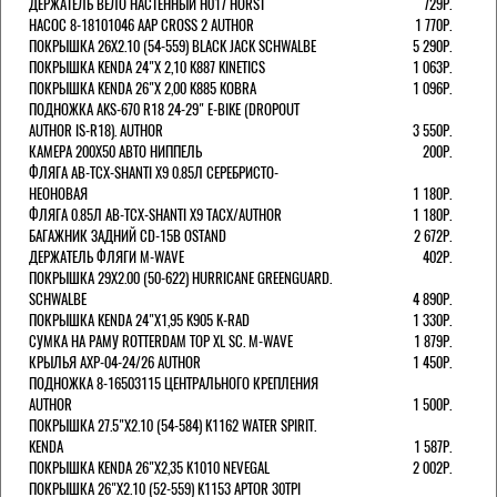
ДЕРЖАТЕЛЬ ВЕЛО НАСТЕННЫЙ H017 HORST
729Р.
НАСОС 8-18101046 AAP CROSS 2 AUTHOR
1 770Р.
ПОКРЫШКА 26X2.10 (54-559) BLACK JACK SCHWALBE
5 290Р.
ПОКРЫШКА KENDA 24"Х 2,10 K887 KINETICS
1 063Р.
ПОКРЫШКА KENDA 26"Х 2,00 K885 KOBRA
1 096Р.
ПОДНОЖКА AKS-670 R18 24-29" E-BIKE (DROPOUT
AUTHOR IS-R18). AUTHOR
3 550Р.
КАМЕРА 200Х50 АВТО НИППЕЛЬ
200Р.
ФЛЯГА AB-TCX-SHANTI X9 0.85Л СЕРЕБРИСТО-
НЕОНОВАЯ
1 180Р.
ФЛЯГА 0.85Л AB-TCX-SHANTI X9 TACX/AUTHOR
1 180Р.
БАГАЖНИК ЗАДНИЙ CD-15B OSTAND
2 672Р.
ДЕРЖАТЕЛЬ ФЛЯГИ M-WAVE
402Р.
ПОКРЫШКА 29X2.00 (50-622) HURRICANE GREENGUARD.
SCHWALBE
4 890Р.
ПОКРЫШКА KENDA 24"Х1,95 K905 K-RAD
1 330Р.
СУМКА НА РАМУ ROTTERDAM TOP XL SC. M-WAVE
1 879Р.
КРЫЛЬЯ AXP-04-24/26 AUTHOR
1 450Р.
ПОДНОЖКА 8-16503115 ЦЕНТРАЛЬНОГО КРЕПЛЕНИЯ
AUTHOR
1 500Р.
ПОКРЫШКА 27.5"Х2.10 (54-584) K1162 WATER SPIRIT.
KENDA
1 587Р.
ПОКРЫШКА KENDA 26"Х2,35 K1010 NEVEGAL
2 002Р.
ПОКРЫШКА 26"Х2.10 (52-559) K1153 APTOR 30TPI