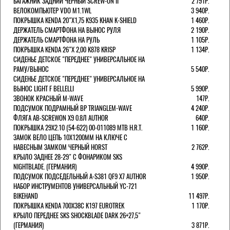
БАГАЖНИК ЗАДНИЙ ЧЕРНЫЙ SCREW-ON II
2 791Р.
ВЕЛОКОМПЬЮТЕР VDO M1.1WL
3 940Р.
ПОКРЫШКА KENDA 20"Х1,75 K935 KHAN K-SHIELD
1 460Р.
ДЕРЖАТЕЛЬ СМАРТФОНА НА ВЫНОС РУЛЯ
2 190Р.
ДЕРЖАТЕЛЬ СМАРТФОНА НА РУЛЬ
1 105Р.
ПОКРЫШКА KENDA 26"Х 2,00 K878 KRISP
1 134Р.
СИДЕНЬЕ ДЕТСКОЕ "ПЕРЕДНЕЕ" УНИВЕРСАЛЬНОЕ НА
РАМУ/ВЫНОС
5 540Р.
СИДЕНЬЕ ДЕТСКОЕ "ПЕРЕДНЕЕ" УНИВЕРСАЛЬНОЕ НА
ВЫНОС LIGHT F BELLELLI
5 990Р.
ЗВОНОК КРАСНЫЙ M-WAVE
147Р.
ПОДСУМОК ПОДРАМНЫЙ BP TRIANGLEM-WAVE
4 240Р.
ФЛЯГА AB-SCREWON X9 0.8Л AUTHOR
640Р.
ПОКРЫШКА 29X2.10 (54-622) 00-011089 MTB H.R.T.
1 160Р.
ЗАМОК ВЕЛО ЦЕПЬ 10Х1200ММ НА КЛЮЧЕ С
НАВЕСНЫМ ЗАМКОМ ЧЕРНЫЙ HORST
2 762Р.
КРЫЛО ЗАДНЕЕ 28-29" С ФОНАРИКОМ SKS
NIGHTBLADE. (ГЕРМАНИЯ)
4 990Р.
ПОДСУМОК ПОДСЕДЕЛЬНЫЙ A-S381 QF9 X7 AUTHOR
1 950Р.
НАБОР ИНСТРУМЕНТОВ УНИВЕРСАЛЬНЫЙ YC-721
BIKEHAND
11 497Р.
ПОКРЫШКА KENDA 700Х38С K197 EUROTREK
1 170Р.
КРЫЛО ПЕРЕДНЕЕ SKS SHOCKBLADE DARK 26+27,5"
(ГЕРМАНИЯ)
3 871Р.