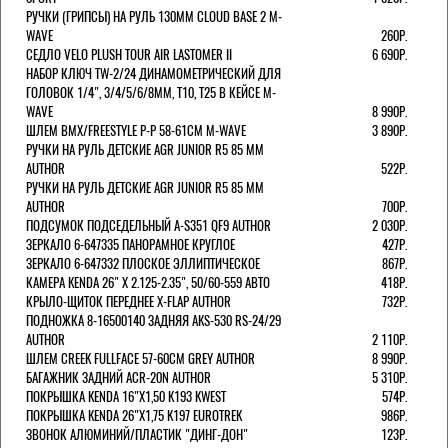
РУЧКИ (ГРИПСЫ) НА РУЛЬ 130ММ CLOUD BASE 2 M-
WAVE
260Р.
СЕДЛО VELO PLUSH TOUR AIR LASTOMER II
6 690Р.
НАБОР КЛЮЧ TW-2/24 ДИНАМОМЕТРИЧЕСКИЙ ДЛЯ
ГОЛОВОК 1/4", 3/4/5/6/8ММ, T10, T25 В КЕЙСЕ M-
WAVE
8 990Р.
ШЛЕМ ВМХ/FREESTYLE Р-Р 58-61СМ M-WAVE
3 890Р.
РУЧКИ НА РУЛЬ ДЕТСКИЕ AGR JUNIOR R5 85 ММ
AUTHOR
522Р.
РУЧКИ НА РУЛЬ ДЕТСКИЕ AGR JUNIOR R5 85 ММ
AUTHOR
700Р.
ПОДСУМОК ПОДСЕДЕЛЬНЫЙ A-S351 QF9 AUTHOR
2 030Р.
ЗЕРКАЛО 6-647335 ПАНОРАМНОЕ КРУГЛОЕ
427Р.
ЗЕРКАЛО 6-647332 ПЛОСКОЕ ЭЛЛИПТИЧЕСКОЕ
867Р.
КАМЕРА KENDA 26" Х 2.125-2.35", 50/60-559 АВТО
418Р.
КРЫЛО-ЩИТОК ПЕРЕДНЕЕ X-FLAP AUTHOR
732Р.
ПОДНОЖКА 8-16500140 ЗАДНЯЯ AKS-530 RS-24/29
AUTHOR
2 110Р.
ШЛЕМ CREEK FULLFACE 57-60СМ GREY AUTHOR
8 990Р.
БАГАЖНИК ЗАДНИЙ ACR-20N AUTHOR
5 310Р.
ПОКРЫШКА KENDA 16"Х1,50 K193 KWEST
574Р.
ПОКРЫШКА KENDA 26"Х1,75 K197 EUROTREK
986Р.
ЗВОНОК АЛЮМИНИЙ/ПЛАСТИК "ДИНГ-ДОН"
123Р.