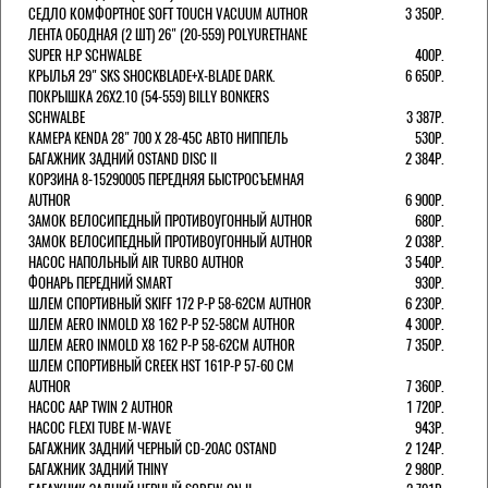
СЕДЛО КОМФОРТНОЕ SOFT TOUCH VACUUM AUTHOR
3 350Р.
ЛЕНТА ОБОДНАЯ (2 ШТ) 26" (20-559) POLYURETHANE
SUPER H.P SCHWALBE
400Р.
КРЫЛЬЯ 29" SKS SHOCKBLADE+X-BLADE DARK.
6 650Р.
ПОКРЫШКА 26X2.10 (54-559) BILLY BONKERS
SCHWALBE
3 387Р.
КАМЕРА KENDA 28" 700 Х 28-45С АВТО НИППЕЛЬ
530Р.
БАГАЖНИК ЗАДНИЙ OSTAND DISC II
2 384Р.
КОРЗИНА 8-15290005 ПЕРЕДНЯЯ БЫСТРОСЪЕМНАЯ
AUTHOR
6 900Р.
ЗАМОК ВЕЛОСИПЕДНЫЙ ПРОТИВОУГОННЫЙ AUTHOR
680Р.
ЗАМОК ВЕЛОСИПЕДНЫЙ ПРОТИВОУГОННЫЙ AUTHOR
2 038Р.
НАСОС НАПОЛЬНЫЙ AIR TURBO AUTHOR
3 540Р.
ФОНАРЬ ПЕРЕДНИЙ SMART
930Р.
ШЛЕМ СПОРТИВНЫЙ SKIFF 172 Р-Р 58-62СМ AUTHOR
6 230Р.
ШЛЕМ AERO INMOLD X8 162 Р-Р 52-58СМ AUTHOR
4 300Р.
ШЛЕМ AERO INMOLD X8 162 Р-Р 58-62СМ AUTHOR
7 350Р.
ШЛЕМ СПОРТИВНЫЙ CREEK HST 161Р-Р 57-60 СМ
AUTHOR
7 360Р.
НАСОС AAP TWIN 2 AUTHOR
1 720Р.
НАСОС FLEXI TUBE M-WAVE
943Р.
БАГАЖНИК ЗАДНИЙ ЧЕРНЫЙ СD-20AC OSTAND
2 124Р.
БАГАЖНИК ЗАДНИЙ THINY
2 980Р.