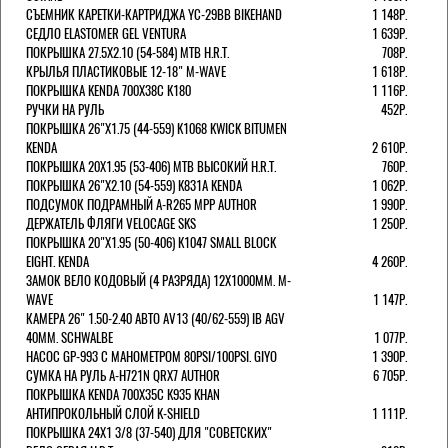
СЪЕМНИК КАРЕТКИ-КАРТРИДЖА YC-29BB BIKEHAND
1 148Р.
СЕДЛО ELASTOMER GEL VENTURA
1 639Р.
ПОКРЫШКА 27.5X2.10 (54-584) MTB H.R.T.
708Р.
КРЫЛЬЯ ПЛАСТИКОВЫЕ 12-18" M-WAVE
1 618Р.
ПОКРЫШКА KENDA 700Х38С K180
1 116Р.
РУЧКИ НА РУЛЬ
452Р.
ПОКРЫШКА 26"Х1.75 (44-559) K1068 KWICK BITUMEN
KENDA
2 610Р.
ПОКРЫШКА 20X1.95 (53-406) MTB ВЫСОКИЙ H.R.T.
760Р.
ПОКРЫШКА 26"Х2.10 (54-559) K831A KENDA
1 062Р.
ПОДСУМОК ПОДРАМНЫЙ A-R265 MPP AUTHOR
1 990Р.
ДЕРЖАТЕЛЬ ФЛЯГИ VELOCAGE SKS
1 250Р.
ПОКРЫШКА 20"Х1.95 (50-406) K1047 SMALL BLOCK
EIGHT. KENDA
4 260Р.
ЗАМОК ВЕЛО КОДОВЫЙ (4 РАЗРЯДА) 12Х1000ММ. M-
WAVE
1 147Р.
КАМЕРА 26" 1.50-2.40 АВТО AV13 (40/62-559) IB AGV
40MM. SCHWALBE
1 077Р.
НАСОС GP-993 С МАНОМЕТРОМ 80PSI/100PSI. GIYO
1 390Р.
СУМКА НА РУЛЬ A-H721N QRX7 AUTHOR
6 705Р.
ПОКРЫШКА KENDA 700Х35С K935 KHAN
АНТИПРОКОЛЬНЫЙ СЛОЙ K-SHIELD
1 111Р.
ПОКРЫШКА 24X1 3/8 (37-540) ДЛЯ "СОВЕТСКИХ"