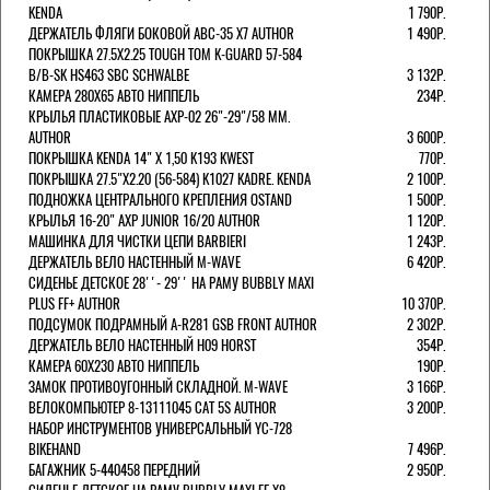
KENDA
1 790Р.
ДЕРЖАТЕЛЬ ФЛЯГИ БОКОВОЙ ABC-35 X7 AUTHOR
1 490Р.
ПОКРЫШКА 27.5X2.25 TOUGH TOM K-GUARD 57-584
B/B-SK HS463 SBC SCHWALBE
3 132Р.
КАМЕРА 280Х65 АВТО НИППЕЛЬ
234Р.
КРЫЛЬЯ ПЛАСТИКОВЫЕ AXP-02 26"-29"/58 ММ.
AUTHOR
3 600Р.
ПОКРЫШКА KENDA 14" Х 1,50 K193 KWEST
770Р.
ПОКРЫШКА 27.5"Х2.20 (56-584) K1027 KADRE. KENDA
2 100Р.
ПОДНОЖКА ЦЕНТРАЛЬНОГО КРЕПЛЕНИЯ OSTAND
1 500Р.
КРЫЛЬЯ 16-20" AXP JUNIOR 16/20 AUTHOR
1 120Р.
МАШИНКА ДЛЯ ЧИСТКИ ЦЕПИ BARBIERI
1 243Р.
ДЕРЖАТЕЛЬ ВЕЛО НАСТЕННЫЙ M-WAVE
6 420Р.
СИДЕНЬЕ ДЕТСКОЕ 28''- 29'' НА РАМУ BUBBLY MAXI
PLUS FF+ AUTHOR
10 370Р.
ПОДСУМОК ПОДРАМНЫЙ A-R281 GSB FRONT AUTHOR
2 302Р.
ДЕРЖАТЕЛЬ ВЕЛО НАСТЕННЫЙ H09 HORST
354Р.
КАМЕРА 60X230 АВТО НИППЕЛЬ
190Р.
ЗАМОК ПРОТИВОУГОННЫЙ СКЛАДНОЙ. M-WAVE
3 166Р.
ВЕЛОКОМПЬЮТЕР 8-13111045 CAT 5S AUTHOR
3 200Р.
НАБОР ИНСТРУМЕНТОВ УНИВЕРСАЛЬНЫЙ YC-728
BIKEHAND
7 496Р.
БАГАЖНИК 5-440458 ПЕРЕДНИЙ
2 950Р.