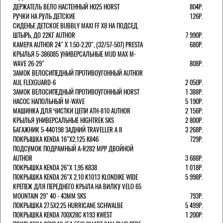
ДЕРЖАТЕЛЬ ВЕЛО НАСТЕННЫЙ H025 HORST
804Р.
РУЧКИ НА РУЛЬ ДЕТСКИЕ
126Р.
СИДЕНЬЕ ДЕТСКОЕ BUBBLY MAXI FF X8 НА ПОДСЕД.
ШТЫРЬ, ДО 22КГ AUTHOR
7 990Р.
КАМЕРА AUTHOR 24" Х 1.50-2.20", (32/57-507) PRESTA
680Р.
КРЫЛЬЯ 5-386085 УНИВЕРСАЛЬНЫЕ MUD MAX M-
WAVE 26-29"
808Р.
ЗАМОК ВЕЛОСИПЕДНЫЙ ПРОТИВОУГОННЫЙ AUTHOR
AUL FLEXGUARD-6
2 050Р.
ЗАМОК ВЕЛОСИПЕДНЫЙ ПРОТИВОУГОННЫЙ HORST
1 388Р.
НАСОС НАПОЛЬНЫЙ M-WAVE
5 190Р.
МАШИНКА ДЛЯ ЧИСТКИ ЦЕПИ ATH-810 AUTHOR
2 156Р.
КРЫЛЬЯ УНИВЕРСАЛЬНЫЕ HIGHTREK SKS
2 800Р.
БАГАЖНИК 5-440198 ЗАДНИЙ TRAVELLER A II
3 268Р.
ПОКРЫШКА KENDA 16"Х2,125 K846
729Р.
ПОДСУМОК ПОДРАМНЫЙ A-R282 MPP ДВОЙНОЙ
AUTHOR
3 688Р.
ПОКРЫШКА KENDA 26"Х 1,95 K838
1 018Р.
ПОКРЫШКА KENDA 26"Х 2,10 K1013 KLONDIKE WIDE
5 998Р.
КРЕПЕЖ ДЛЯ ПЕРЕДНЕГО КРЫЛА НА ВИЛКУ VELO 65
MOUNTAIN 29" 40 - 43ММ SKS
793Р.
ПОКРЫШКА 27.5X2.25 HURRICANE SCHWALBE
5 499Р.
ПОКРЫШКА KENDA 700Х28С K193 KWEST
1 200Р.