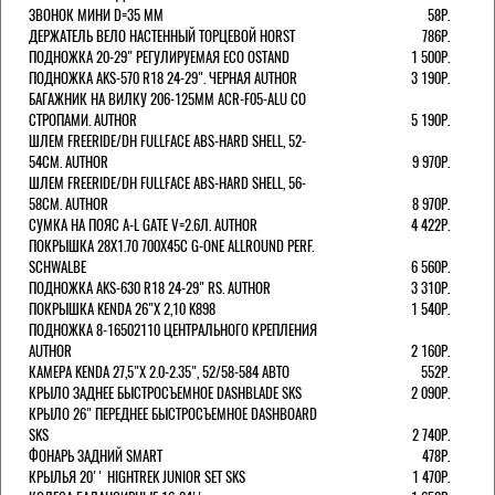
ЗВОНОК МИНИ D=35 ММ
58Р.
ДЕРЖАТЕЛЬ ВЕЛО НАСТЕННЫЙ ТОРЦЕВОЙ HORST
786Р.
ПОДНОЖКА 20-29" РЕГУЛИРУЕМАЯ ECO OSTAND
1 500Р.
ПОДНОЖКА AKS-570 R18 24-29". ЧЕРНАЯ AUTHOR
3 190Р.
БАГАЖНИК НА ВИЛКУ 206-125ММ ACR-F05-ALU СО
СТРОПАМИ. AUTHOR
5 190Р.
ШЛЕМ FREERIDE/DH FULLFACE ABS-HARD SHELL, 52-
54СМ. AUTHOR
9 970Р.
ШЛЕМ FREERIDE/DH FULLFACE ABS-HARD SHELL, 56-
58СМ. AUTHOR
8 970Р.
СУМКА НА ПОЯС A-L GATE V=2.6Л. AUTHOR
4 422Р.
ПОКРЫШКА 28X1.70 700X45C G-ONE ALLROUND PERF.
SCHWALBE
6 560Р.
ПОДНОЖКА AKS-630 R18 24-29" RS. AUTHOR
3 310Р.
ПОКРЫШКА KENDA 26"Х 2,10 K898
1 540Р.
ПОДНОЖКА 8-16502110 ЦЕНТРАЛЬНОГО КРЕПЛЕНИЯ
AUTHOR
2 160Р.
КАМЕРА KENDA 27,5"Х 2.0-2.35", 52/58-584 АВТО
552Р.
КРЫЛО ЗАДНЕЕ БЫСТРОСЪЕМНОЕ DASHBLADE SKS
2 090Р.
КРЫЛО 26" ПЕРЕДНЕЕ БЫСТРОСЪЕМНОЕ DASHBOARD
SKS
2 740Р.
ФОНАРЬ ЗАДНИЙ SMART
478Р.
КРЫЛЬЯ 20'' HIGHTREK JUNIOR SET SKS
1 470Р.