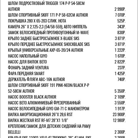
ШЛЕМ ПОДРОСТКОВЫЙ TRIGGER 174 Р-Р 54-58СМ
AUTHOR
2 990Р.
ШЛЕМ СПОРТИВНЫЙ SKIFF 171 Р-Р 58-62СМ AUTHOR
7 070Р.
ПОКРЫШКА 280 X 65-203 СЛИК. HOTA
525Р.
КАМЕРА 26" X 2,125-2,3 (54/58-559), АВТО НИППЕЛЬ
343Р.
ЗАМОК ВЕЛОСИПЕДНЫЙ ПРОТИВОУГОННЫЙ M-WAVE
830Р.
КРЫЛО ЗАДНЕЕ БЫСТРОСЪЕМНОЕ X-BLADE SKS
3 871Р.
КРЫЛО ПЕРЕДНЕЕ БЫСТРОСЪЕМНОЕ SHOCKBLADE SKS
3 871Р.
КРЫЛЬЯ УНИВЕРСАЛЬНЫЕ AXP-65-20/24 AUTHOR
1 222Р.
НАСОС НАПОЛЬНЫЙ GIYO
1 670Р.
НАСОС ДЛЯ ВИЛОК ВЕТО
2 822Р.
ФОНАРЬ ЗАДНИЙ VENTURA
237Р.
ФАРА ПЕРЕДНЯЯ SMART
1 425Р.
ДЕРЖАТЕЛЬ ФЛЯГИ ABC-16N AUTHOR
740Р.
ШЛЕМ СПОРТИВНЫЙ SKIFF 191 PINK-NEON/BLACK Р-Р
52-58СМ AUTHOR
5 350Р.
НАСОС BOOSTER BLACK AUTHOR
2 109Р.
НАСОС BETO АЛЮМИНИЕВЫЙ ФРЕЗЕРОВАННЫЙ
3 550Р.
НАСОС ВЕЛОСИПЕДНЫЙ GIYO GM-71 С МАНОМЕТРОМ
1 917Р.
ВИЛКА АМОРТИЗАЦИОННАЯ 26"Х 28,6 RST
23 900Р.
ВИЛКА ЖЕСТКАЯ RST RF-M7 28"Х1 1/8"
12 980Р.
КРЕПЛЕНИЕ/ЗАМОК ДЛЯ ДЕТСКИХ СИДЕНИЙ НА РАМУ
BELLELLI
2 300Р.
КРЫЛЬЯ SKS-11002, VELO 47 TREKKING, 28" 47 ММ. SKS
3 200Р.