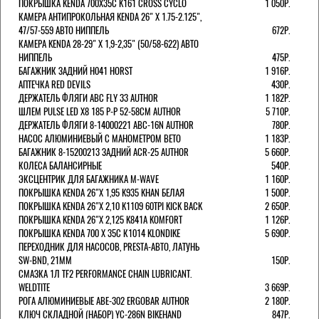
ПОКРЫШКА KENDA 700Х35С K161 CROSS CYCLO
1 050Р.
КАМЕРА АНТИПРОКОЛЬНАЯ KENDA 26" Х 1.75-2.125",
47/57-559 АВТО НИППЕЛЬ
672Р.
КАМЕРА KENDA 28-29" Х 1,9-2,35" (50/58-622) АВТО
НИППЕЛЬ
475Р.
БАГАЖНИК ЗАДНИЙ H041 HORST
1 916Р.
АПТЕЧКА RED DEVILS
430Р.
ДЕРЖАТЕЛЬ ФЛЯГИ АВС FLY 33 AUTHOR
1 182Р.
ШЛЕМ PULSE LED X8 185 Р-Р 52-58СМ AUTHOR
5 710Р.
ДЕРЖАТЕЛЬ ФЛЯГИ 8-14000221 ABC-16N AUTHOR
780Р.
НАСОС АЛЮМИНИЕВЫЙ С МАНОМЕТРОМ BETO
1 183Р.
БАГАЖНИК 8-15200213 ЗАДНИЙ ACR-25 AUTHOR
5 660Р.
КОЛЕСА БАЛАНСИРНЫЕ
540Р.
ЭКСЦЕНТРИК ДЛЯ БАГАЖНИКА M-WAVE
1 160Р.
ПОКРЫШКА KENDA 26"Х 1,95 K935 KHAN БЕЛАЯ
1 500Р.
ПОКРЫШКА KENDA 26"Х 2,10 K1109 60TPI KICK BACK
2 650Р.
ПОКРЫШКА KENDA 26"Х 2,125 K841A KOMFORT
1 126Р.
ПОКРЫШКА KENDA 700 Х 35С К1014 KLONDIKE
5 690Р.
ПЕРЕХОДНИК ДЛЯ НАСОСОВ, PRESTA-АВТО, ЛАТУНЬ
SW-BND, 21ММ
150Р.
СМАЗКА 1Л TF2 PERFORMANCE CHAIN LUBRICANT.
WELDTITE
3 669Р.
РОГА АЛЮМИНИЕВЫЕ ABE-302 ERGOBAR AUTHOR
2 180Р.
КЛЮЧ СКЛАДНОЙ (НАБОР) YC-286N BIKEHAND
847Р.