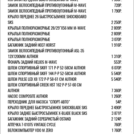
ЗАМОК ВЕЛОСИПЕДНЫЙ ПРОТИВОУГОННЫЙ M-WAVE
739Р.
ЗАМОК ВЕЛОСИПЕДНЫЙ ПРОТИВОУГОННЫЙ M-WAVE
1 790Р.
КРЫЛО ПЕРЕДНЕЕ 26 БЫСТРОСЪЕМНОЕ SHOCKBOARD
SKS
2 250Р.
КРЫЛЬЯ ПОЛНОРАЗМЕРНЫЕ 28/29"Х56 ММ M-WAVE
2 809Р.
КРЫЛЬЯ ПОЛНОРАЗМЕРНЫЕ
2 809Р.
КРЫЛЬЯ ПОЛНОРАЗМЕРНЫЕ
3 070Р.
БАГАЖНИК ЗАДНИЙ H037 HORST
1 916Р.
ЗАМОК ВЕЛОСИПЕДНЫЙ ПРОТИВОУГОННЫЙ ASL-35
12Х1200ММ AUTHOR
1 310Р.
ФОНАРЬ ЗАДНИЙ HELIOS M-WAVE
553Р.
ШЛЕМ СПОРТИВНЫЙ SKIFF 171 Р-Р 52-58СМ AUTHOR
6 070Р.
ШЛЕМ СПОРТИВНЫЙ SKIFF 144 Р-Р 52-58СМ AUTHOR
5 540Р.
ШЛЕМ PULSE LED X8 172 Р-Р 58-61 СМ AUTHOR
5 540Р.
ШЛЕМ СПОРТИВНЫЙ CREEK HST 162 Р-Р 57-60 СМ
AUTHOR
7 360Р.
НАСОС COMPOSITE AUTHOR
1 260Р.
ПЕРЕХОДНИК ДЛЯ НАСОСА "СПОРТ-АВТО"
54Р.
КРЫЛО ПЕРЕДНЕЕ БЫСТРОСЪЕМНОЕ SHOCKBLADE SKS
3 490Р.
КРЫЛО ЗАДНЕЕ БЫСТРОСЪЕМНОЕ X-BLADE BLACK SKS
3 871Р.
БАГАЖНИК ЗАДНИЙ СЕРЕБРИСТЫЙ OSTAND
2 124Р.
АПТЕЧКА 7-01075 VINTAGE CYCLE
760Р.
ВЕЛОКОМПЬЮТЕР VDO M ZERO
1 760Р.