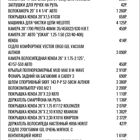
ЗАГЛУШКИ ДЛЯ РУЧЕК НА РУЛЬ
42Р.
ВЕЛОКАМЕРА 20" Х 4 1/4" АВТО
1 260Р.
ПОКРЫШКА KENDA 20"Х1,5 K1038
658Р.
МАШИНКА ДЛЯ ЧИСТКИ ЦЕПИ WELDTITE
4 125Р.
КАМЕРА 28"/700 PRESTA 48ММ 35/45Х622/630 H.R.T.
450Р.
КАМЕРА 20" АВТО "УЗКАЯ" 1.25-1.50 (32/40-406)
KENDA
414Р.
СЕДЛО КОМФОРТНОЕ VECTOR ERGO GEL VACUUM
AUTHOR
3 090Р.
КАМЕРА ВЕЛОСИПЕДНАЯ KENDA 26" Х 1.75-2.125",
47/57-559 АВТО
450Р.
КРЫЛЬЯ ПОЛНОРАЗМЕРНЫЕ MUD MAX II M-WAVE
2 910Р.
ФОНАРЬ ЗАДНИЙ НА БАГАЖНИК A CADDY 3
690Р.
ШЛЕМ СПОРТИВНЫЙ SKIFF 143 Р-Р 52-58СМ AUTHOR
3 380Р.
ВЕЛОКОМПЬЮТЕР VDO M2.1
2 200Р.
ПОКРЫШКА KENDA 20"Х 2,0 K870
1 110Р.
ДЕРЖАТЕЛЬ СМАРТФОНА НА РУЛЬ
1 136Р.
ПОКРЫШКА KENDA 26"Х 1,75 K1112 KOLONIZER
2 076Р.
ПОКРЫШКА KENDA 26"Х 2,10 K1052 KRANIUM
1 382Р.
ПОКРЫШКА KENDA 26"Х 2,30 K1016 KINIPTION
2 372Р.
ДЕРЖАТЕЛЬ ВЕЛОСИПЕДА НАСТЕННЫЙ H09A HORST
427Р.
СЕДЛО 270Х158ММ GEL ОЧЕНЬ МЯГКОЕ. С
ВЕНТИЛЯЦИЕЙ HORST
1 610Р.