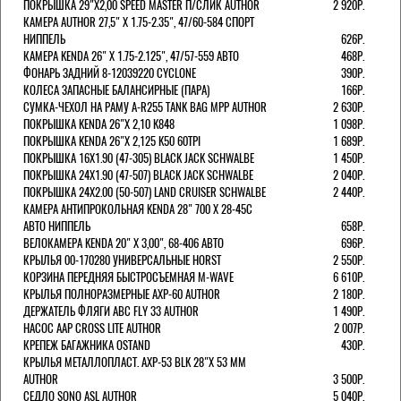
ПОКРЫШКА 29"Х2,00 SPEED MASTER П/СЛИК AUTHOR
2 920Р.
КАМЕРА AUTHOR 27,5" Х 1.75-2.35", 47/60-584 СПОРТ
НИППЕЛЬ
626Р.
КАМЕРА KENDA 26" Х 1.75-2.125", 47/57-559 АВТО
468Р.
ФОНАРЬ ЗАДНИЙ 8-12039220 CYCLONE
390Р.
КОЛЕСА ЗАПАСНЫЕ БАЛАНСИРНЫЕ (ПАРА)
166Р.
CУМКА-ЧЕХОЛ НА РАМУ A-R255 TANK BAG MPP AUTHOR
2 630Р.
ПОКРЫШКА KENDA 26"Х 2,10 K848
1 098Р.
ПОКРЫШКА KENDA 26"Х 2,125 K50 60TPI
1 689Р.
ПОКРЫШКА 16X1.90 (47-305) BLACK JACK SCHWALBE
1 450Р.
ПОКРЫШКА 24X1.90 (47-507) BLACK JACK SCHWALBE
2 040Р.
ПОКРЫШКА 24X2.00 (50-507) LAND CRUISER SCHWALBE
2 440Р.
КАМЕРА АНТИПРОКОЛЬНАЯ KENDA 28" 700 Х 28-45C
АВТО НИППЕЛЬ
658Р.
ВЕЛОКАМЕРА KENDA 20" Х 3,00", 68-406 АВТО
696Р.
КРЫЛЬЯ 00-170280 УНИВЕРСАЛЬНЫЕ HORST
2 550Р.
КОРЗИНА ПЕРЕДНЯЯ БЫСТРОСЪЕМНАЯ M-WAVE
6 610Р.
КРЫЛЬЯ ПОЛНОРАЗМЕРНЫЕ AXP-60 AUTHOR
2 180Р.
ДЕРЖАТЕЛЬ ФЛЯГИ АВС FLY 33 AUTHOR
1 490Р.
НАСОС AAP CROSS LITE AUTHOR
2 007Р.
КРЕПЕЖ БАГАЖНИКА OSTAND
430Р.
КРЫЛЬЯ МЕТАЛЛОПЛАСТ. AXP-53 BLK 28"Х 53 ММ
AUTHOR
3 500Р.
СЕДЛО SONO ASL AUTHOR
5 040Р.