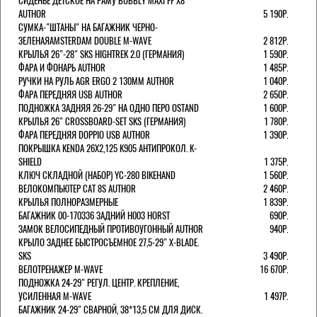
СИДЕНЬЕ ДЕТСКОЕ НА РАМУ BUBBLY MAXI FF X8
AUTHOR
5 190Р.
СУМКА-"ШТАНЫ" НА БАГАЖНИК ЧЕРНО-
ЗЕЛЕНАЯAMSTERDAM DOUBLE M-WAVE
2 812Р.
КРЫЛЬЯ 26"-28" SKS HIGHTREK 2.0 (ГЕРМАНИЯ)
1 590Р.
ФАРА И ФОНАРЬ AUTHOR
1 485Р.
РУЧКИ НА РУЛЬ AGR ERGO 2 130ММ AUTHOR
1 040Р.
ФАРА ПЕРЕДНЯЯ USB AUTHOR
2 650Р.
ПОДНОЖКА ЗАДНЯЯ 26-29" НА ОДНО ПЕРО OSTAND
1 600Р.
КРЫЛЬЯ 26" CROSSBOARD-SET SKS (ГЕРМАНИЯ)
1 780Р.
ФАРА ПЕРЕДНЯЯ DOPPIO USB AUTHOR
1 390Р.
ПОКРЫШКА KENDA 26Х2,125 K905 АНТИПРОКОЛ. K-
SHIELD
1 375Р.
КЛЮЧ СКЛАДНОЙ (НАБОР) YC-280 BIKEHAND
1 560Р.
ВЕЛОКОМПЬЮТЕР CAT 8S AUTHOR
2 460Р.
КРЫЛЬЯ ПОЛНОРАЗМЕРНЫЕ
1 839Р.
БАГАЖНИК 00-170336 ЗАДНИЙ H003 HORST
690Р.
ЗАМОК ВЕЛОСИПЕДНЫЙ ПРОТИВОУГОННЫЙ AUTHOR
940Р.
КРЫЛО ЗАДНЕЕ БЫСТРОСЪЕМНОЕ 27,5-29" X-BLADE.
SKS
3 490Р.
ВЕЛОТРЕНАЖЕР M-WAVE
16 670Р.
ПОДНОЖКА 24-29" РЕГУЛ. ЦЕНТР. КРЕПЛЕНИЕ,
УСИЛЕННАЯ M-WAVE
1 497Р.
БАГАЖНИК 24-29" СВАРНОЙ, 38*13,5 СМ ДЛЯ ДИСК.