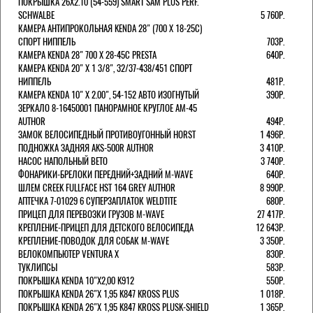
ПОКРЫШКА 26X2.10 (54-559) SMART SAM PLUS PERF.
SCHWALBE
5 760Р.
КАМЕРА АНТИПРОКОЛЬНАЯ KENDA 28" (700 Х 18-25C)
СПОРТ НИППЕЛЬ
703Р.
КАМЕРА KENDA 28" 700 Х 28-45С PRESTA
640Р.
КАМЕРА KENDA 20" Х 1 3/8", 32/37-438/451 СПОРТ
НИППЕЛЬ
481Р.
КАМЕРА KENDA 10" Х 2.00", 54-152 АВТО ИЗОГНУТЫЙ
390Р.
ЗЕРКАЛО 8-16450001 ПАНОРАМНОЕ КРУГЛОЕ AM-45
AUTHOR
494Р.
ЗАМОК ВЕЛОСИПЕДНЫЙ ПРОТИВОУГОННЫЙ HORST
1 496Р.
ПОДНОЖКА ЗАДНЯЯ AKS-500R AUTHOR
3 410Р.
НАСОС НАПОЛЬНЫЙ BETO
3 740Р.
ФОНАРИКИ-БРЕЛОКИ ПЕРЕДНИЙ+ЗАДНИЙ M-WAVE
640Р.
ШЛЕМ CREEK FULLFACE HST 164 GREY AUTHOR
8 990Р.
АПТЕЧКА 7-01029 6 СУПЕРЗАПЛАТОК WELDTITE
680Р.
ПРИЦЕП ДЛЯ ПЕРЕВОЗКИ ГРУЗОВ M-WAVE
27 417Р.
КРЕПЛЕНИЕ-ПРИЦЕП ДЛЯ ДЕТСКОГО ВЕЛОСИПЕДА
12 643Р.
КРЕПЛЕНИЕ-ПОВОДОК ДЛЯ СОБАК M-WAVE
3 350Р.
ВЕЛОКОМПЬЮТЕР VENTURA Х
830Р.
ТУКЛИПСЫ
583Р.
ПОКРЫШКА KENDA 10"Х2,00 K912
550Р.
ПОКРЫШКА KENDA 26"Х 1,95 K847 KROSS PLUS
1 018Р.
ПОКРЫШКА KENDA 26"Х 1,95 K847 KROSS PLUSK-SHIELD
1 365Р.