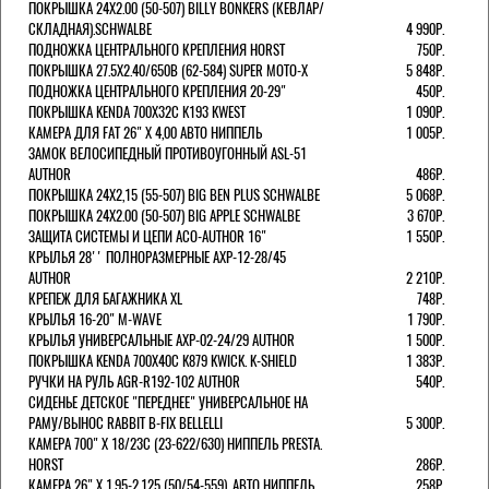
ПОКРЫШКА 24X2.00 (50-507) BILLY BONKERS (КЕВЛАР/
СКЛАДНАЯ).SCHWALBE
4 990Р.
ПОДНОЖКА ЦЕНТРАЛЬНОГО КРЕПЛЕНИЯ HORST
750Р.
ПОКРЫШКА 27.5X2.40/650B (62-584) SUPER MOTO-X
5 848Р.
ПОДНОЖКА ЦЕНТРАЛЬНОГО КРЕПЛЕНИЯ 20-29"
450Р.
ПОКРЫШКА KENDA 700Х32С K193 KWEST
1 090Р.
КАМЕРА ДЛЯ FAT 26" X 4,00 АВТО НИППЕЛЬ
1 005Р.
ЗАМОК ВЕЛОСИПЕДНЫЙ ПРОТИВОУГОННЫЙ ASL-51
AUTHOR
486Р.
ПОКРЫШКА 24X2,15 (55-507) BIG BEN PLUS SCHWALBE
5 068Р.
ПОКРЫШКА 24X2.00 (50-507) BIG APPLE SCHWALBE
3 670Р.
ЗАЩИТА СИСТЕМЫ И ЦЕПИ ACO-AUTHOR 16"
1 550Р.
КРЫЛЬЯ 28'' ПОЛНОРАЗМЕРНЫЕ AXP-12-28/45
AUTHOR
2 210Р.
КРЕПЕЖ ДЛЯ БАГАЖНИКА XL
748Р.
КРЫЛЬЯ 16-20" M-WAVE
1 790Р.
КРЫЛЬЯ УНИВЕРСАЛЬНЫЕ AXP-02-24/29 AUTHOR
1 500Р.
ПОКРЫШКА KENDA 700Х40С K879 KWICK. K-SHIELD
1 383Р.
РУЧКИ НА РУЛЬ AGR-R192-102 AUTHOR
540Р.
СИДЕНЬЕ ДЕТСКОЕ "ПЕРЕДНЕЕ" УНИВЕРСАЛЬНОЕ НА
РАМУ/ВЫНОС RABBIT B-FIX BELLELLI
5 300Р.
КАМЕРА 700" Х 18/23C (23-622/630) НИППЕЛЬ PRESTA.
HORST
286Р.
КАМЕРА 26" X 1,95-2,125 (50/54-559), АВТО НИППЕЛЬ
258Р.