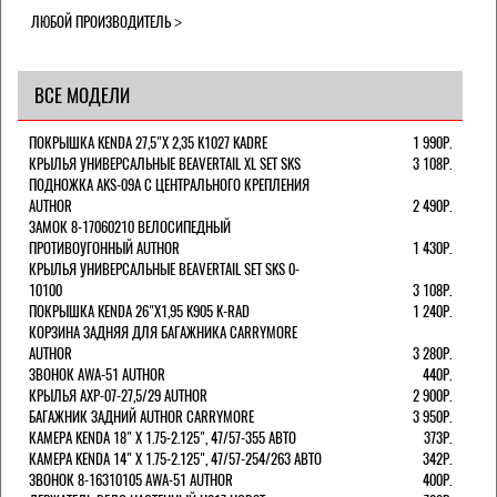
ЛЮБОЙ ПРОИЗВОДИТЕЛЬ
ВСЕ МОДЕЛИ
ПОКРЫШКА KENDA 27,5"Х 2,35 K1027 KADRE
1 990Р.
КРЫЛЬЯ УНИВЕРСАЛЬНЫЕ BEAVERTAIL XL SET SKS
3 108Р.
ПОДНОЖКА AKS-09A C ЦЕНТРАЛЬНОГО КРЕПЛЕНИЯ
AUTHOR
2 490Р.
ЗАМОК 8-17060210 ВЕЛОСИПЕДНЫЙ
ПРОТИВОУГОННЫЙ AUTHOR
1 430Р.
КРЫЛЬЯ УНИВЕРСАЛЬНЫЕ BEAVERTAIL SET SKS 0-
10100
3 108Р.
ПОКРЫШКА KENDA 26"Х1,95 K905 K-RAD
1 240Р.
КОРЗИНА ЗАДНЯЯ ДЛЯ БАГАЖНИКА CARRYMORE
AUTHOR
3 280Р.
ЗВОНОК AWA-51 AUTHOR
440Р.
КРЫЛЬЯ AXP-07-27,5/29 AUTHOR
2 900Р.
БАГАЖНИК ЗАДНИЙ AUTHOR CARRYMORE
3 950Р.
КАМЕРА KENDA 18" Х 1.75-2.125", 47/57-355 АВТО
373Р.
КАМЕРА KENDA 14" Х 1.75-2.125", 47/57-254/263 АВТО
342Р.
ЗВОНОК 8-16310105 AWA-51 AUTHOR
400Р.