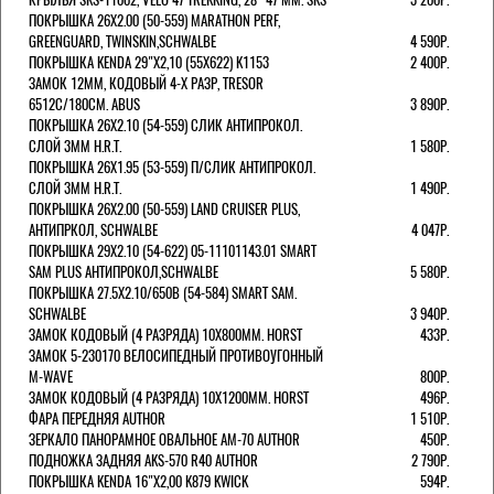
ПОКРЫШКА 26X2.00 (50-559) MARATHON PERF,
GREENGUARD, TWINSKIN,SCHWALBE
4 590Р.
ПОКРЫШКА KENDA 29"Х2,10 (55X622) K1153
2 400Р.
ЗАМОК 12ММ, КОДОВЫЙ 4-Х РАЗР, TRESOR
6512C/180СМ. ABUS
3 890Р.
ПОКРЫШКА 26X2.10 (54-559) СЛИК АНТИПРОКОЛ.
СЛОЙ 3ММ H.R.T.
1 580Р.
ПОКРЫШКА 26X1.95 (53-559) П/СЛИК АНТИПРОКОЛ.
СЛОЙ 3ММ H.R.T.
1 490Р.
ПОКРЫШКА 26X2.00 (50-559) LAND CRUISER PLUS,
АНТИПРКОЛ, SCHWALBE
4 047Р.
ПОКРЫШКА 29X2.10 (54-622) 05-11101143.01 SMART
SAM PLUS АНТИПРОКОЛ,SCHWALBE
5 580Р.
ПОКРЫШКА 27.5X2.10/650B (54-584) SMART SAM.
SCHWALBE
3 940Р.
ЗАМОК КОДОВЫЙ (4 РАЗРЯДА) 10Х800ММ. HORST
433Р.
ЗАМОК 5-230170 ВЕЛОСИПЕДНЫЙ ПРОТИВОУГОННЫЙ
M-WAVE
800Р.
ЗАМОК КОДОВЫЙ (4 РАЗРЯДА) 10Х1200ММ. HORST
496Р.
ФАРА ПЕРЕДНЯЯ AUTHOR
1 510Р.
ЗЕРКАЛО ПАНОРАМНОЕ ОВАЛЬНОЕ AM-70 AUTHOR
450Р.
ПОДНОЖКА ЗАДНЯЯ AKS-570 R40 AUTHOR
2 790Р.
ПОКРЫШКА KENDA 16"Х2,00 K879 KWICK
594Р.