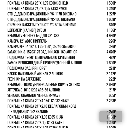
ПОКРЫШКА KENDA 26"Х 1,95 K908K-SHIELD
1 590Р.
ПОКРЫШКА KENDA 27,5"Х 1,35 K193 KWEST
1 340Р.
СТЕНД ДЕМОНСТРАЦИОННЫЙ YC-117N BIKEHAND
1 227Р.
СТЕНД ДЕМОНСТРАЦИОННЫЙ YC-103 BIKEHAND
1 638Р.
СЪЕМНИК КАССЕТЫ "ХЛЫСТ" YC-501A BIKEHAND
640Р.
ЦЕПЕМЕТР (КАЛИБР) CYCLO
1 186Р.
КРЫЛЬЯ VELOFLEXX 55 ДЛЯ 28". SKS
4 980Р.
КАМЕРА 12" АВТО НИППЕЛЬ
226Р.
КАМЕРА KENDA 18" Х 1.25-1.50", 32/40-355 АВТО
386Р.
БАГАЖНИК 8-15203125 ЗАДНИЙ ACR-160 AUTHOR
4 670Р.
ПОДНОЖКА 12-20" ЦЕНТРАЛЬНОГО КРЕПЛЕНИЯ
487Р.
ЗАМОК ВЕЛОСИПЕДНЫЙ ПРОТИВОУГОННЫЙ AUTHOR
1 600Р.
ПОДНОЖКА ЗАДНЯЯ HORST
273Р.
НАСОС НАПОЛЬНЫЙ AIR BAR 2 AUTHOR
2 142Р.
РЕЗИНКИ НА БАГАЖНИК
222Р.
КРЫЛЬЯ 0-10078 УНИВЕРСАЛЬНЫЕ ROWDY SET SKS
2 680Р.
АПТЕЧКА 8-10101202 ARS-56 AUTHOR
217Р.
ЗЕРКАЛО ОВАЛЬНОЕ ЧЕРНОЕ M-WAVE
655Р.
ПОКРЫШКА KENDA 20"Х4 1/4" K1032 KRAZE
2 283Р.
ПОКРЫШКА KENDA 24"Х2,10 КЕВЛАРОВЫЙ КОРД
(СКЛАДНАЯ) K1052 KRANIUM
5 270Р.
ПОКРЫШКА KENDA 24"Х1,95 K935 KHAN
1 190Р.
ПОКРЫШКА KENDA 26"Х 1,5 K193 KWEST
1 350Р.
ПОКРЫШКА KENDA 26"Х 1,95 K838K-SHIELD
1 800Р.