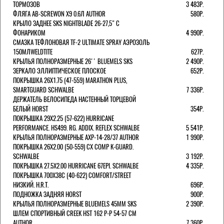
ТОРМОЗОВ
3 483Р.
ФЛЯГА AB-SCREWON X9 0.6Л AUTHOR
580Р.
КРЫЛО ЗАДНЕЕ SKS NIGHTBLADE 26-27,5" С
ФОНАРИКОМ
4 990Р.
СМАЗКА ТЕФЛОНОВАЯ TF-2 ULTIMATE SPRAY АЭРОЗОЛЬ
150МЛWELDTITE
627Р.
КРЫЛЬЯ ПОЛНОРАЗМЕРНЫЕ 26'' BLUEMELS SKS
2 490Р.
ЗЕРКАЛО ЭЛЛИПТИЧЕСКОЕ ПЛОСКОЕ
652Р.
ПОКРЫШКА 26X1.75 (47-559) MARATHON PLUS,
SMARTGUARD SCHWALBE
7 336Р.
ДЕРЖАТЕЛЬ ВЕЛОCИПЕДА НАСТЕННЫЙ ТОРЦЕВОЙ
БЕЛЫЙ HORST
354Р.
ПОКРЫШКА 29X2.25 (57-622) HURRICANE
PERFORMANCE. HS499. RG. ADDIX. REFLEX SCHWALBE
5 541Р.
КРЫЛЬЯ ПОЛНОРАЗМЕРНЫЕ AXP-14-28/37 AUTHOR
1 990Р.
ПОКРЫШКА 26X2.00 (50-559) CX COMP K-GUARD.
SCHWALBE
3 192Р.
ПОКРЫШКА 27.5X2.00 HURRICANE 67EPI. SCHWALBE
4 335Р.
ПОКРЫШКА 700X38С (40-622) COMFORT/STREET
НИЗКИЙ. H.R.T.
696Р.
ПОДНОЖКА ЗАДНЯЯ HORST
900Р.
КРЫЛЬЯ ПОЛНОРАЗМЕРНЫЕ BLUEMELS 45MM SKS
2 390Р.
ШЛЕМ СПОРТИВНЫЙ CREEK HST 162 Р-Р 54-57 СМ
AUTHOR
7 360Р.