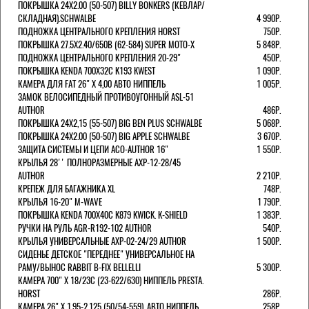
ПОКРЫШКА 24X2.00 (50-507) BILLY BONKERS (КЕВЛАР/
СКЛАДНАЯ).SCHWALBE
4 990Р.
ПОДНОЖКА ЦЕНТРАЛЬНОГО КРЕПЛЕНИЯ HORST
750Р.
ПОКРЫШКА 27.5X2.40/650B (62-584) SUPER MOTO-X
5 848Р.
ПОДНОЖКА ЦЕНТРАЛЬНОГО КРЕПЛЕНИЯ 20-29"
450Р.
ПОКРЫШКА KENDA 700Х32С K193 KWEST
1 090Р.
КАМЕРА ДЛЯ FAT 26" X 4,00 АВТО НИППЕЛЬ
1 005Р.
ЗАМОК ВЕЛОСИПЕДНЫЙ ПРОТИВОУГОННЫЙ ASL-51
AUTHOR
486Р.
ПОКРЫШКА 24X2,15 (55-507) BIG BEN PLUS SCHWALBE
5 068Р.
ПОКРЫШКА 24X2.00 (50-507) BIG APPLE SCHWALBE
3 670Р.
ЗАЩИТА СИСТЕМЫ И ЦЕПИ ACO-AUTHOR 16"
1 550Р.
КРЫЛЬЯ 28'' ПОЛНОРАЗМЕРНЫЕ AXP-12-28/45
AUTHOR
2 210Р.
КРЕПЕЖ ДЛЯ БАГАЖНИКА XL
748Р.
КРЫЛЬЯ 16-20" M-WAVE
1 790Р.
ПОКРЫШКА KENDA 700Х40С K879 KWICK. K-SHIELD
1 383Р.
РУЧКИ НА РУЛЬ AGR-R192-102 AUTHOR
540Р.
КРЫЛЬЯ УНИВЕРСАЛЬНЫЕ AXP-02-24/29 AUTHOR
1 500Р.
СИДЕНЬЕ ДЕТСКОЕ "ПЕРЕДНЕЕ" УНИВЕРСАЛЬНОЕ НА
РАМУ/ВЫНОС RABBIT B-FIX BELLELLI
5 300Р.
КАМЕРА 700" Х 18/23C (23-622/630) НИППЕЛЬ PRESTA.
HORST
286Р.
КАМЕРА 26" X 1,95-2,125 (50/54-559), АВТО НИППЕЛЬ
258Р.