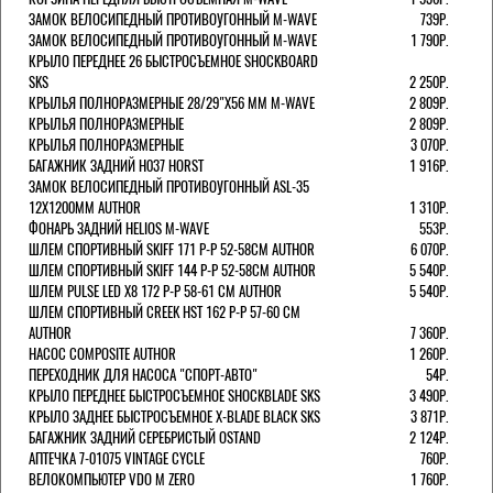
ЗАМОК ВЕЛОСИПЕДНЫЙ ПРОТИВОУГОННЫЙ M-WAVE
739Р.
ЗАМОК ВЕЛОСИПЕДНЫЙ ПРОТИВОУГОННЫЙ M-WAVE
1 790Р.
КРЫЛО ПЕРЕДНЕЕ 26 БЫСТРОСЪЕМНОЕ SHOCKBOARD
SKS
2 250Р.
КРЫЛЬЯ ПОЛНОРАЗМЕРНЫЕ 28/29"Х56 ММ M-WAVE
2 809Р.
КРЫЛЬЯ ПОЛНОРАЗМЕРНЫЕ
2 809Р.
КРЫЛЬЯ ПОЛНОРАЗМЕРНЫЕ
3 070Р.
БАГАЖНИК ЗАДНИЙ H037 HORST
1 916Р.
ЗАМОК ВЕЛОСИПЕДНЫЙ ПРОТИВОУГОННЫЙ ASL-35
12Х1200ММ AUTHOR
1 310Р.
ФОНАРЬ ЗАДНИЙ HELIOS M-WAVE
553Р.
ШЛЕМ СПОРТИВНЫЙ SKIFF 171 Р-Р 52-58СМ AUTHOR
6 070Р.
ШЛЕМ СПОРТИВНЫЙ SKIFF 144 Р-Р 52-58СМ AUTHOR
5 540Р.
ШЛЕМ PULSE LED X8 172 Р-Р 58-61 СМ AUTHOR
5 540Р.
ШЛЕМ СПОРТИВНЫЙ CREEK HST 162 Р-Р 57-60 СМ
AUTHOR
7 360Р.
НАСОС COMPOSITE AUTHOR
1 260Р.
ПЕРЕХОДНИК ДЛЯ НАСОСА "СПОРТ-АВТО"
54Р.
КРЫЛО ПЕРЕДНЕЕ БЫСТРОСЪЕМНОЕ SHOCKBLADE SKS
3 490Р.
КРЫЛО ЗАДНЕЕ БЫСТРОСЪЕМНОЕ X-BLADE BLACK SKS
3 871Р.
БАГАЖНИК ЗАДНИЙ СЕРЕБРИСТЫЙ OSTAND
2 124Р.
АПТЕЧКА 7-01075 VINTAGE CYCLE
760Р.
ВЕЛОКОМПЬЮТЕР VDO M ZERO
1 760Р.