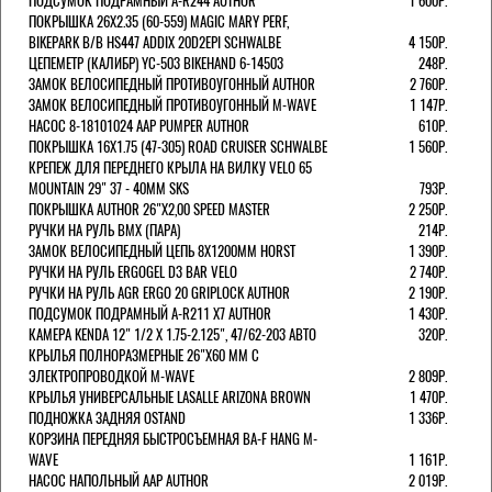
ПОДСУМОК ПОДРАМНЫЙ A-R244 AUTHOR
1 600Р.
ПОКРЫШКА 26X2.35 (60-559) MAGIC MARY PERF,
BIKEPARK B/B HS447 ADDIX 20D2EPI SCHWALBE
4 150Р.
ЦЕПЕМЕТР (КАЛИБР) YC-503 BIKEHAND 6-14503
248Р.
ЗАМОК ВЕЛОСИПЕДНЫЙ ПРОТИВОУГОННЫЙ AUTHOR
2 760Р.
ЗАМОК ВЕЛОСИПЕДНЫЙ ПРОТИВОУГОННЫЙ M-WAVE
1 147Р.
НАСОС 8-18101024 AAP PUMPER AUTHOR
610Р.
ПОКРЫШКА 16X1.75 (47-305) ROAD CRUISER SCHWALBE
1 560Р.
КРЕПЕЖ ДЛЯ ПЕРЕДНЕГО КРЫЛА НА ВИЛКУ VELO 65
MOUNTAIN 29" 37 - 40ММ SKS
793Р.
ПОКРЫШКА AUTHOR 26"Х2,00 SPEED MASTER
2 250Р.
РУЧКИ НА РУЛЬ BMX (ПАРА)
214Р.
ЗАМОК ВЕЛОCИПЕДНЫЙ ЦЕПЬ 8Х1200ММ HORST
1 390Р.
РУЧКИ НА РУЛЬ ERGOGEL D3 BAR VELO
2 740Р.
РУЧКИ НА РУЛЬ AGR ERGO 20 GRIPLOCK AUTHOR
2 190Р.
ПОДСУМОК ПОДРАМНЫЙ A-R211 X7 AUTHOR
1 430Р.
КАМЕРА KENDA 12" 1/2 Х 1.75-2.125", 47/62-203 АВТО
320Р.
КРЫЛЬЯ ПОЛНОРАЗМЕРНЫЕ 26"Х60 ММ С
ЭЛЕКТРОПРОВОДКОЙ M-WAVE
2 809Р.
КРЫЛЬЯ УНИВЕРСАЛЬНЫЕ LASALLE ARIZONA BROWN
1 470Р.
ПОДНОЖКА ЗАДНЯЯ OSTAND
1 336Р.
КОРЗИНА ПЕРЕДНЯЯ БЫСТРОСЪЕМНАЯ BA-F HANG M-
WAVE
1 161Р.
НАСОС НАПОЛЬНЫЙ AAP AUTHOR
2 019Р.