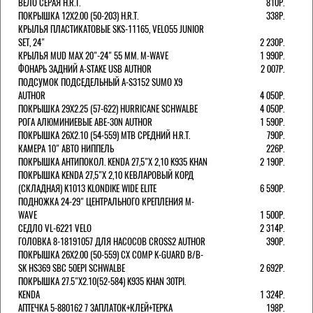
ВЕЛО СЕРАЯ H.R.T.
810Р.
ПОКРЫШКА 12X2.00 (50-203) H.R.T.
338Р.
КРЫЛЬЯ ПЛАСТИКАТОВЫЕ SKS-11165, VELO55 JUNIOR
SET, 24"
2 230Р.
КРЫЛЬЯ MUD MAX 20"-24" 55 ММ. M-WAVE
1 990Р.
ФОНАРЬ ЗАДНИЙ A-STAKE USB AUTHOR
2 007Р.
ПОДСУМОК ПОДСЕДЕЛЬНЫЙ A-S3152 SUMO X9
AUTHOR
4 050Р.
ПОКРЫШКА 29X2.25 (57-622) HURRICANE SCHWALBE
4 050Р.
РОГА АЛЮМИНИЕВЫЕ ABE-30N AUTHOR
1 590Р.
ПОКРЫШКА 26X2.10 (54-559) MTB СРЕДНИЙ H.R.T.
790Р.
КАМЕРА 10" АВТО НИППЕЛЬ
226Р.
ПОКРЫШКА АНТИПОКОЛ. KENDA 27,5"Х 2,10 K935 KHAN
2 190Р.
ПОКРЫШКА KENDA 27,5"Х 2,10 КЕВЛАРОВЫЙ КОРД
(СКЛАДНАЯ) K1013 KLONDIKE WIDE ELITE
6 590Р.
ПОДНОЖКА 24-29" ЦЕНТРАЛЬНОГО КРЕПЛЕНИЯ M-
WAVE
1 500Р.
СЕДЛО VL-6221 VELO
2 314Р.
ГОЛОВКА 8-18191057 ДЛЯ НАСОСОВ CROSS2 AUTHOR
390Р.
ПОКРЫШКА 26X2.00 (50-559) CX COMP K-GUARD B/B-
SK HS369 SBC 50EPI SCHWALBE
2 692Р.
ПОКРЫШКА 27.5"Х2.10(52-584) K935 KHAN 30TPI.
KENDA
1 324Р.
АПТЕЧКА 5-880162 7 ЗАПЛАТОК+КЛЕЙ+ТЕРКА
198Р.