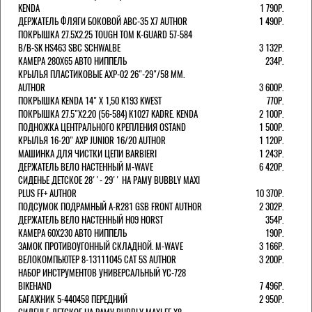
KENDA
1 790Р.
ДЕРЖАТЕЛЬ ФЛЯГИ БОКОВОЙ ABC-35 X7 AUTHOR
1 490Р.
ПОКРЫШКА 27.5X2.25 TOUGH TOM K-GUARD 57-584
B/B-SK HS463 SBC SCHWALBE
3 132Р.
КАМЕРА 280Х65 АВТО НИППЕЛЬ
234Р.
КРЫЛЬЯ ПЛАСТИКОВЫЕ AXP-02 26"-29"/58 ММ.
AUTHOR
3 600Р.
ПОКРЫШКА KENDA 14" Х 1,50 K193 KWEST
770Р.
ПОКРЫШКА 27.5"Х2.20 (56-584) K1027 KADRE. KENDA
2 100Р.
ПОДНОЖКА ЦЕНТРАЛЬНОГО КРЕПЛЕНИЯ OSTAND
1 500Р.
КРЫЛЬЯ 16-20" AXP JUNIOR 16/20 AUTHOR
1 120Р.
МАШИНКА ДЛЯ ЧИСТКИ ЦЕПИ BARBIERI
1 243Р.
ДЕРЖАТЕЛЬ ВЕЛО НАСТЕННЫЙ M-WAVE
6 420Р.
СИДЕНЬЕ ДЕТСКОЕ 28''- 29'' НА РАМУ BUBBLY MAXI
PLUS FF+ AUTHOR
10 370Р.
ПОДСУМОК ПОДРАМНЫЙ A-R281 GSB FRONT AUTHOR
2 302Р.
ДЕРЖАТЕЛЬ ВЕЛО НАСТЕННЫЙ H09 HORST
354Р.
КАМЕРА 60X230 АВТО НИППЕЛЬ
190Р.
ЗАМОК ПРОТИВОУГОННЫЙ СКЛАДНОЙ. M-WAVE
3 166Р.
ВЕЛОКОМПЬЮТЕР 8-13111045 CAT 5S AUTHOR
3 200Р.
НАБОР ИНСТРУМЕНТОВ УНИВЕРСАЛЬНЫЙ YC-728
BIKEHAND
7 496Р.
БАГАЖНИК 5-440458 ПЕРЕДНИЙ
2 950Р.