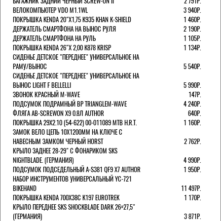
БАГАЖНИК ЗАДНИЙ ЧЕРНЫЙ SCREW-ON II
2 791Р.
ВЕЛОКОМПЬЮТЕР VDO M1.1WL
3 940Р.
ПОКРЫШКА KENDA 20"Х1,75 K935 KHAN K-SHIELD
1 460Р.
ДЕРЖАТЕЛЬ СМАРТФОНА НА ВЫНОС РУЛЯ
2 190Р.
ДЕРЖАТЕЛЬ СМАРТФОНА НА РУЛЬ
1 105Р.
ПОКРЫШКА KENDA 26"Х 2,00 K878 KRISP
1 134Р.
СИДЕНЬЕ ДЕТСКОЕ "ПЕРЕДНЕЕ" УНИВЕРСАЛЬНОЕ НА
РАМУ/ВЫНОС
5 540Р.
СИДЕНЬЕ ДЕТСКОЕ "ПЕРЕДНЕЕ" УНИВЕРСАЛЬНОЕ НА
ВЫНОС LIGHT F BELLELLI
5 990Р.
ЗВОНОК КРАСНЫЙ M-WAVE
147Р.
ПОДСУМОК ПОДРАМНЫЙ BP TRIANGLEM-WAVE
4 240Р.
ФЛЯГА AB-SCREWON X9 0.8Л AUTHOR
640Р.
ПОКРЫШКА 29X2.10 (54-622) 00-011089 MTB H.R.T.
1 160Р.
ЗАМОК ВЕЛО ЦЕПЬ 10Х1200ММ НА КЛЮЧЕ С
НАВЕСНЫМ ЗАМКОМ ЧЕРНЫЙ HORST
2 762Р.
КРЫЛО ЗАДНЕЕ 28-29" С ФОНАРИКОМ SKS
NIGHTBLADE. (ГЕРМАНИЯ)
4 990Р.
ПОДСУМОК ПОДСЕДЕЛЬНЫЙ A-S381 QF9 X7 AUTHOR
1 950Р.
НАБОР ИНСТРУМЕНТОВ УНИВЕРСАЛЬНЫЙ YC-721
BIKEHAND
11 497Р.
ПОКРЫШКА KENDA 700Х38С K197 EUROTREK
1 170Р.
КРЫЛО ПЕРЕДНЕЕ SKS SHOCKBLADE DARK 26+27,5"
(ГЕРМАНИЯ)
3 871Р.