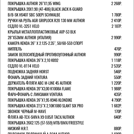
ПОКРЫШКА AUTHOR 26"Х1,95 WING
2 268Р.
ПОКРЫШКА 20X1.90 (47-406) BLACK JACK K-GUARD
B/B-SK HS407 SBC 50EPI SCHWALBE
1 780Р.
РУЧКИ НА РУЛЬ AGR GRIPLOCK R20 130 ММ AUTHOR
2 410Р.
СЕДЛО VL-3251 VELO
2 187Р.
КРЫЛЬЯ МЕТАЛЛОПЛАСТИКОВЫЕ AXP-53 BLK
28"Х53ММ AUTHOR (ИТАЛИЯ)
2 990Р.
КАМЕРА KENDA 26" Х 2.125-2.35", 50/60-559 СПОРТ
НИППЕЛЬ
476Р.
ЗАМОК ВЕЛОСИПЕДНЫЙ ПРОТИВОУГОННЫЙ AUTHOR
990Р.
ПОКРЫШКА KENDA 26"Х 2,10 K892
1 118Р.
СЕДЛО VL-8114 VELO
2 535Р.
ПОДНОЖКА ЗАДНЯЯ HORST
546Р.
ФОНАРЬ ЗАДНИЙ VENTURA
550Р.
ДЕРЖАТЕЛЬ ФЛЯГИ АВС M-LINE 45 AUTHOR
1 220Р.
ПОКРЫШКА KENDA 20"Х3,00 K1008A FLAME
1 988Р.
ФАРА+ФОНАРЬ С ЛИНЗАМИ VENTURA
435Р.
ПОКРЫШКА KENDA 26"Х1,95 K946 KLONDIKE
4 790Р.
ПОКРЫШКА KENDA 27,5"Х 2,10K1080 SLANT SIX PRO
1 682Р.
ЗВОНОК ЧЕРНЫЙ M-WAVE
170Р.
ФЛЯГА AB-TCX-SHIVA X9 0.85Л TACX/AUTHOR
640Р.
ПОКРЫШКА 26X2.125 (57-559) MTB/BMX/FREESTYLE
НИЗКИЙ H.R.T.
880Р.