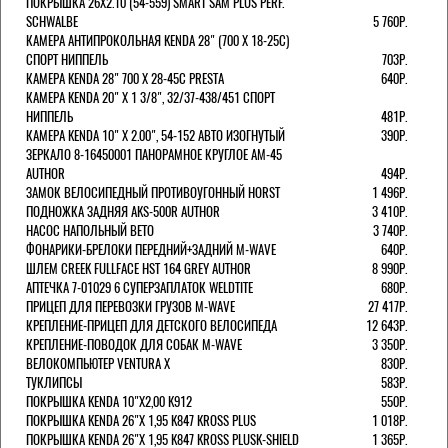
ПОКРЫШКА 26X2.10 (54-559) SMART SAM PLUS PERF.
SCHWALBE
5 760Р.
КАМЕРА АНТИПРОКОЛЬНАЯ KENDA 28" (700 Х 18-25C)
СПОРТ НИППЕЛЬ
703Р.
КАМЕРА KENDA 28" 700 Х 28-45С PRESTA
640Р.
КАМЕРА KENDA 20" Х 1 3/8", 32/37-438/451 СПОРТ
НИППЕЛЬ
481Р.
КАМЕРА KENDA 10" Х 2.00", 54-152 АВТО ИЗОГНУТЫЙ
390Р.
ЗЕРКАЛО 8-16450001 ПАНОРАМНОЕ КРУГЛОЕ AM-45
AUTHOR
494Р.
ЗАМОК ВЕЛОСИПЕДНЫЙ ПРОТИВОУГОННЫЙ HORST
1 496Р.
ПОДНОЖКА ЗАДНЯЯ AKS-500R AUTHOR
3 410Р.
НАСОС НАПОЛЬНЫЙ BETO
3 740Р.
ФОНАРИКИ-БРЕЛОКИ ПЕРЕДНИЙ+ЗАДНИЙ M-WAVE
640Р.
ШЛЕМ CREEK FULLFACE HST 164 GREY AUTHOR
8 990Р.
АПТЕЧКА 7-01029 6 СУПЕРЗАПЛАТОК WELDTITE
680Р.
ПРИЦЕП ДЛЯ ПЕРЕВОЗКИ ГРУЗОВ M-WAVE
27 417Р.
КРЕПЛЕНИЕ-ПРИЦЕП ДЛЯ ДЕТСКОГО ВЕЛОСИПЕДА
12 643Р.
КРЕПЛЕНИЕ-ПОВОДОК ДЛЯ СОБАК M-WAVE
3 350Р.
ВЕЛОКОМПЬЮТЕР VENTURA Х
830Р.
ТУКЛИПСЫ
583Р.
ПОКРЫШКА KENDA 10"Х2,00 K912
550Р.
ПОКРЫШКА KENDA 26"Х 1,95 K847 KROSS PLUS
1 018Р.
ПОКРЫШКА KENDA 26"Х 1,95 K847 KROSS PLUSK-SHIELD
1 365Р.