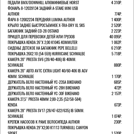
ПЕДАЛИ BMX/DOWNHILL АЛЮМИНИЕВЫЕ HORST
4 310Р.
ФОНАРЬ 8-12039134 ЗАДНИЙ A-STAKE MINI USB
AUTHOR
774Р.
ФАРА 8-12002234 ПЕРЕДНЯЯ LUMINA AUTHOR
1 400Р.
КРЫЛО ЗАДНЕЕ БЫСТРОСЪЕМНОЕ X-TRA-DRY XL SKS
2 520Р.
БАГАЖНИК ЗАДНИЙ CD-28 OSTAND
2 223Р.
ПРИЦЕП ДЛЯ ПЕРЕВОЗКИ ДЕТЕЙ ИЛИ ГРУЗОВ
40 095Р.
ПОКРЫШКА KENDA 26"Х 2,00 K1045 KOMMUTER
1 062Р.
СИДЕНЬЕ ДЕТСКОЕ НА БАГАЖНИК PEPE BELLELLI
6 210Р.
ПОКРЫШКА 26X2.10 (54-559) HURRICANE SCHWALBE
5 718Р.
КАМЕРА 20" PRESTA SV6 (28/40-406) IB 40MM.
SCHWALBE
880Р.
КАМЕРА 20" АВТО AV7C EXTRA LIGHT 40/60-406 IB AGV
40MM. SCHWALBE
1 170Р.
ДЕРЖАТЕЛЬ ВЕЛО НАСТЕННЫЙ YC-23SA BIKEHAND
685Р.
ДЕРЖАТЕЛЬ ВЕЛО НАСТЕННЫЙ YC-28H BIKEHAND
472Р.
ДЕРЖАТЕЛЬ ВЕЛО НАСТЕННЫЙ YC-30F BIKEHAND
2 157Р.
КАМЕРА 27,5" PRESTA 48ММ 2,00-2,35 (52/58-584)
KENDA
673Р.
КАМЕРА 28" PRESTA SV17 (28/47-622/635) IB 50MM.
SCHWALBE
1 074Р.
КРЕПЕЖ НАСОСОВ К РАМЕ ВЕЛОСИПЕДА AUTHOR
230Р.
ПОКРЫШКА KENDA 29"Х2,00 K1113 TURNBULL CANYON
SPORT
1 520Р.