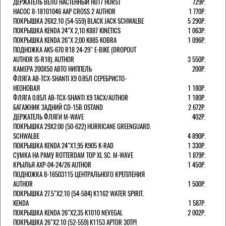
ДЕРЖАТЕЛЬ ВЕЛО НАСТЕННЫЙ H017 HORST
729Р.
НАСОС 8-18101046 AAP CROSS 2 AUTHOR
1 770Р.
ПОКРЫШКА 26X2.10 (54-559) BLACK JACK SCHWALBE
5 290Р.
ПОКРЫШКА KENDA 24"Х 2,10 K887 KINETICS
1 063Р.
ПОКРЫШКА KENDA 26"Х 2,00 K885 KOBRA
1 096Р.
ПОДНОЖКА AKS-670 R18 24-29" E-BIKE (DROPOUT
AUTHOR IS-R18). AUTHOR
3 550Р.
КАМЕРА 200Х50 АВТО НИППЕЛЬ
200Р.
ФЛЯГА AB-TCX-SHANTI X9 0.85Л СЕРЕБРИСТО-
НЕОНОВАЯ
1 180Р.
ФЛЯГА 0.85Л AB-TCX-SHANTI X9 TACX/AUTHOR
1 180Р.
БАГАЖНИК ЗАДНИЙ CD-15B OSTAND
2 672Р.
ДЕРЖАТЕЛЬ ФЛЯГИ M-WAVE
402Р.
ПОКРЫШКА 29X2.00 (50-622) HURRICANE GREENGUARD.
SCHWALBE
4 890Р.
ПОКРЫШКА KENDA 24"Х1,95 K905 K-RAD
1 330Р.
СУМКА НА РАМУ ROTTERDAM TOP XL SC. M-WAVE
1 879Р.
КРЫЛЬЯ AXP-04-24/26 AUTHOR
1 450Р.
ПОДНОЖКА 8-16503115 ЦЕНТРАЛЬНОГО КРЕПЛЕНИЯ
AUTHOR
1 500Р.
ПОКРЫШКА 27.5"Х2.10 (54-584) K1162 WATER SPIRIT.
KENDA
1 587Р.
ПОКРЫШКА KENDA 26"Х2,35 K1010 NEVEGAL
2 002Р.
ПОКРЫШКА 26"Х2.10 (52-559) K1153 APTOR 30TPI