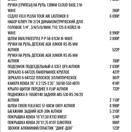
РУЧКИ (ГРИПСЫ) НА РУЛЬ 130ММ CLOUD BASE 2 M-
WAVE
260Р.
СЕДЛО VELO PLUSH TOUR AIR LASTOMER II
6 690Р.
НАБОР КЛЮЧ TW-2/24 ДИНАМОМЕТРИЧЕСКИЙ ДЛЯ
ГОЛОВОК 1/4", 3/4/5/6/8ММ, T10, T25 В КЕЙСЕ M-
WAVE
8 990Р.
ШЛЕМ ВМХ/FREESTYLE Р-Р 58-61СМ M-WAVE
3 890Р.
РУЧКИ НА РУЛЬ ДЕТСКИЕ AGR JUNIOR R5 85 ММ
AUTHOR
522Р.
РУЧКИ НА РУЛЬ ДЕТСКИЕ AGR JUNIOR R5 85 ММ
AUTHOR
700Р.
ПОДСУМОК ПОДСЕДЕЛЬНЫЙ A-S351 QF9 AUTHOR
2 030Р.
ЗЕРКАЛО 6-647335 ПАНОРАМНОЕ КРУГЛОЕ
427Р.
ЗЕРКАЛО 6-647332 ПЛОСКОЕ ЭЛЛИПТИЧЕСКОЕ
867Р.
КАМЕРА KENDA 26" Х 2.125-2.35", 50/60-559 АВТО
418Р.
КРЫЛО-ЩИТОК ПЕРЕДНЕЕ X-FLAP AUTHOR
732Р.
ПОДНОЖКА 8-16500140 ЗАДНЯЯ AKS-530 RS-24/29
AUTHOR
2 110Р.
ШЛЕМ CREEK FULLFACE 57-60СМ GREY AUTHOR
8 990Р.
БАГАЖНИК ЗАДНИЙ ACR-20N AUTHOR
5 310Р.
ПОКРЫШКА KENDA 16"Х1,50 K193 KWEST
574Р.
ПОКРЫШКА KENDA 26"Х1,75 K197 EUROTREK
986Р.
ЗВОНОК АЛЮМИНИЙ/ПЛАСТИК "ДИНГ-ДОН"
123Р.