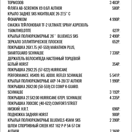
ТОРМОЗОВ
3 483Р.
ФЛЯГА AB-SCREWON X9 0.6Л AUTHOR
580Р.
КРЫЛО ЗАДНЕЕ SKS NIGHTBLADE 26-27,5" С
ФОНАРИКОМ
4 990Р.
СМАЗКА ТЕФЛОНОВАЯ TF-2 ULTIMATE SPRAY АЭРОЗОЛЬ
150МЛWELDTITE
627Р.
КРЫЛЬЯ ПОЛНОРАЗМЕРНЫЕ 26'' BLUEMELS SKS
2 490Р.
ЗЕРКАЛО ЭЛЛИПТИЧЕСКОЕ ПЛОСКОЕ
652Р.
ПОКРЫШКА 26X1.75 (47-559) MARATHON PLUS,
SMARTGUARD SCHWALBE
7 336Р.
ДЕРЖАТЕЛЬ ВЕЛОCИПЕДА НАСТЕННЫЙ ТОРЦЕВОЙ
БЕЛЫЙ HORST
354Р.
ПОКРЫШКА 29X2.25 (57-622) HURRICANE
PERFORMANCE. HS499. RG. ADDIX. REFLEX SCHWALBE
5 541Р.
КРЫЛЬЯ ПОЛНОРАЗМЕРНЫЕ AXP-14-28/37 AUTHOR
1 990Р.
ПОКРЫШКА 26X2.00 (50-559) CX COMP K-GUARD.
SCHWALBE
3 192Р.
ПОКРЫШКА 27.5X2.00 HURRICANE 67EPI. SCHWALBE
4 335Р.
ПОКРЫШКА 700X38С (40-622) COMFORT/STREET
НИЗКИЙ. H.R.T.
696Р.
ПОДНОЖКА ЗАДНЯЯ HORST
900Р.
КРЫЛЬЯ ПОЛНОРАЗМЕРНЫЕ BLUEMELS 45MM SKS
2 390Р.
ШЛЕМ СПОРТИВНЫЙ CREEK HST 162 Р-Р 54-57 СМ
AUTHOR
7 360Р.