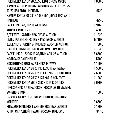
ПОКРЫШКА KENDA 700Х35С K161 CROSS CYCLO
1 050Р.
КАМЕРА АНТИПРОКОЛЬНАЯ KENDA 26" Х 1.75-2.125",
47/57-559 АВТО НИППЕЛЬ
672Р.
КАМЕРА KENDA 28-29" Х 1,9-2,35" (50/58-622) АВТО
НИППЕЛЬ
475Р.
БАГАЖНИК ЗАДНИЙ H041 HORST
1 916Р.
АПТЕЧКА RED DEVILS
430Р.
ДЕРЖАТЕЛЬ ФЛЯГИ АВС FLY 33 AUTHOR
1 182Р.
ШЛЕМ PULSE LED X8 185 Р-Р 52-58СМ AUTHOR
5 710Р.
ДЕРЖАТЕЛЬ ФЛЯГИ 8-14000221 ABC-16N AUTHOR
780Р.
НАСОС АЛЮМИНИЕВЫЙ С МАНОМЕТРОМ BETO
1 183Р.
БАГАЖНИК 8-15200213 ЗАДНИЙ ACR-25 AUTHOR
5 660Р.
КОЛЕСА БАЛАНСИРНЫЕ
540Р.
ЭКСЦЕНТРИК ДЛЯ БАГАЖНИКА M-WAVE
1 160Р.
ПОКРЫШКА KENDA 26"Х 1,95 K935 KHAN БЕЛАЯ
1 500Р.
ПОКРЫШКА KENDA 26"Х 2,10 K1109 60TPI KICK BACK
2 650Р.
ПОКРЫШКА KENDA 26"Х 2,125 K841A KOMFORT
1 126Р.
ПОКРЫШКА KENDA 700 Х 35С К1014 KLONDIKE
5 690Р.
ПЕРЕХОДНИК ДЛЯ НАСОСОВ, PRESTA-АВТО, ЛАТУНЬ
SW-BND, 21ММ
150Р.
СМАЗКА 1Л TF2 PERFORMANCE CHAIN LUBRICANT.
WELDTITE
3 669Р.
РОГА АЛЮМИНИЕВЫЕ ABE-302 ERGOBAR AUTHOR
2 180Р.
КЛЮЧ СКЛАДНОЙ (НАБОР) YC-286N BIKEHAND
847Р.