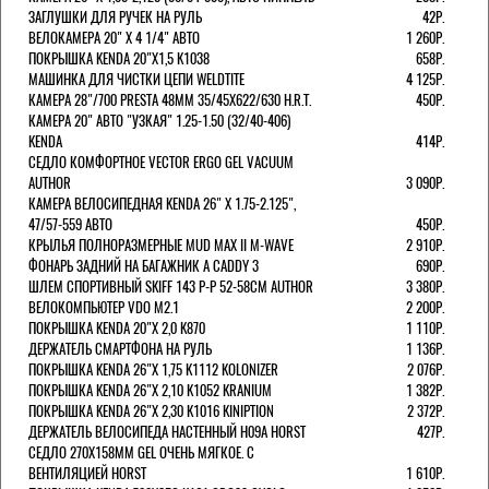
ЗАГЛУШКИ ДЛЯ РУЧЕК НА РУЛЬ
42Р.
ВЕЛОКАМЕРА 20" Х 4 1/4" АВТО
1 260Р.
ПОКРЫШКА KENDA 20"Х1,5 K1038
658Р.
МАШИНКА ДЛЯ ЧИСТКИ ЦЕПИ WELDTITE
4 125Р.
КАМЕРА 28"/700 PRESTA 48ММ 35/45Х622/630 H.R.T.
450Р.
КАМЕРА 20" АВТО "УЗКАЯ" 1.25-1.50 (32/40-406)
KENDA
414Р.
СЕДЛО КОМФОРТНОЕ VECTOR ERGO GEL VACUUM
AUTHOR
3 090Р.
КАМЕРА ВЕЛОСИПЕДНАЯ KENDA 26" Х 1.75-2.125",
47/57-559 АВТО
450Р.
КРЫЛЬЯ ПОЛНОРАЗМЕРНЫЕ MUD MAX II M-WAVE
2 910Р.
ФОНАРЬ ЗАДНИЙ НА БАГАЖНИК A CADDY 3
690Р.
ШЛЕМ СПОРТИВНЫЙ SKIFF 143 Р-Р 52-58СМ AUTHOR
3 380Р.
ВЕЛОКОМПЬЮТЕР VDO M2.1
2 200Р.
ПОКРЫШКА KENDA 20"Х 2,0 K870
1 110Р.
ДЕРЖАТЕЛЬ СМАРТФОНА НА РУЛЬ
1 136Р.
ПОКРЫШКА KENDA 26"Х 1,75 K1112 KOLONIZER
2 076Р.
ПОКРЫШКА KENDA 26"Х 2,10 K1052 KRANIUM
1 382Р.
ПОКРЫШКА KENDA 26"Х 2,30 K1016 KINIPTION
2 372Р.
ДЕРЖАТЕЛЬ ВЕЛОСИПЕДА НАСТЕННЫЙ H09A HORST
427Р.
СЕДЛО 270Х158ММ GEL ОЧЕНЬ МЯГКОЕ. С
ВЕНТИЛЯЦИЕЙ HORST
1 610Р.