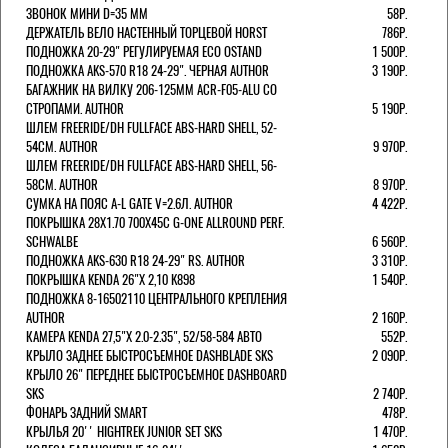
ЗВОНОК МИНИ D=35 ММ
58Р.
ДЕРЖАТЕЛЬ ВЕЛО НАСТЕННЫЙ ТОРЦЕВОЙ HORST
786Р.
ПОДНОЖКА 20-29" РЕГУЛИРУЕМАЯ ECO OSTAND
1 500Р.
ПОДНОЖКА AKS-570 R18 24-29". ЧЕРНАЯ AUTHOR
3 190Р.
БАГАЖНИК НА ВИЛКУ 206-125ММ ACR-F05-ALU СО
СТРОПАМИ. AUTHOR
5 190Р.
ШЛЕМ FREERIDE/DH FULLFACE ABS-HARD SHELL, 52-
54СМ. AUTHOR
9 970Р.
ШЛЕМ FREERIDE/DH FULLFACE ABS-HARD SHELL, 56-
58СМ. AUTHOR
8 970Р.
СУМКА НА ПОЯС A-L GATE V=2.6Л. AUTHOR
4 422Р.
ПОКРЫШКА 28X1.70 700X45C G-ONE ALLROUND PERF.
SCHWALBE
6 560Р.
ПОДНОЖКА AKS-630 R18 24-29" RS. AUTHOR
3 310Р.
ПОКРЫШКА KENDA 26"Х 2,10 K898
1 540Р.
ПОДНОЖКА 8-16502110 ЦЕНТРАЛЬНОГО КРЕПЛЕНИЯ
AUTHOR
2 160Р.
КАМЕРА KENDA 27,5"Х 2.0-2.35", 52/58-584 АВТО
552Р.
КРЫЛО ЗАДНЕЕ БЫСТРОСЪЕМНОЕ DASHBLADE SKS
2 090Р.
КРЫЛО 26" ПЕРЕДНЕЕ БЫСТРОСЪЕМНОЕ DASHBOARD
SKS
2 740Р.
ФОНАРЬ ЗАДНИЙ SMART
478Р.
КРЫЛЬЯ 20'' HIGHTREK JUNIOR SET SKS
1 470Р.