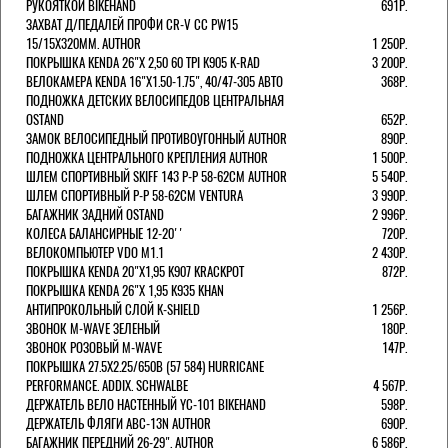
РУКОЯТКОЙ BIKEHAND
691Р.
ЗАХВАТ Д/ПЕДАЛЕЙ ПРОФИ CR-V CC PW15
15/15X320ММ. AUTHOR
1 250Р.
ПОКРЫШКА KENDA 26"Х 2,50 60 TPI K905 K-RAD
3 200Р.
ВЕЛОКАМЕРА KENDA 16"Х1.50-1.75", 40/47-305 АВТО
368Р.
ПОДНОЖКА ДЕТСКИХ ВЕЛОСИПЕДОВ ЦЕНТРАЛЬНАЯ
OSTAND
652Р.
ЗАМОК ВЕЛОСИПЕДНЫЙ ПРОТИВОУГОННЫЙ AUTHOR
890Р.
ПОДНОЖКА ЦЕНТРАЛЬНОГО КРЕПЛЕНИЯ AUTHOR
1 500Р.
ШЛЕМ СПОРТИВНЫЙ SKIFF 143 Р-Р 58-62СМ AUTHOR
5 540Р.
ШЛЕМ СПОРТИВНЫЙ Р-Р 58-62СМ VENTURA
3 990Р.
БАГАЖНИК ЗАДНИЙ OSTAND
2 996Р.
КОЛЕСА БАЛАНСИРНЫЕ 12-20''
720Р.
ВЕЛОКОМПЬЮТЕР VDO M1.1
2 430Р.
ПОКРЫШКА KENDA 20"Х1,95 K907 KRACKPOT
872Р.
ПОКРЫШКА KENDA 26"Х 1,95 K935 KHAN
АНТИПРОКОЛЬНЫЙ СЛОЙ K-SHIELD
1 256Р.
ЗВОНОК M-WAVE ЗЕЛЕНЫЙ
180Р.
ЗВОНОК РОЗОВЫЙ M-WAVE
147Р.
ПОКРЫШКА 27.5X2.25/650B (57 584) HURRICANE
PERFORMANCE. ADDIX. SCHWALBE
4 567Р.
ДЕРЖАТЕЛЬ ВЕЛО НАСТЕННЫЙ YC-101 BIKEHAND
598Р.
ДЕРЖАТЕЛЬ ФЛЯГИ ABC-13N AUTHOR
690Р.
БАГАЖНИК ПЕРЕДНИЙ 26-29". AUTHOR
6 586Р.