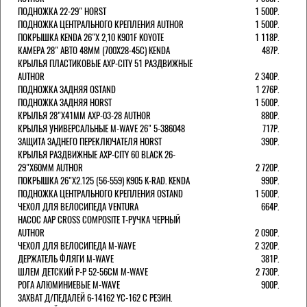
ПОДНОЖКА 22-29" HORST
1 500Р.
ПОДНОЖКА ЦЕНТРАЛЬНОГО КРЕПЛЕНИЯ AUTHOR
1 500Р.
ПОКРЫШКА KENDA 26"Х 2,10 K901F KOYOTE
1 118Р.
КАМЕРА 28" АВТО 48ММ (700Х28-45С) KENDA
487Р.
КРЫЛЬЯ ПЛАСТИКОВЫЕ AXP-CITY 51 РАЗДВИЖНЫЕ
AUTHOR
2 340Р.
ПОДНОЖКА ЗАДНЯЯ OSTAND
1 276Р.
ПОДНОЖКА ЗАДНЯЯ HORST
1 500Р.
КРЫЛЬЯ 28"Х41ММ AXP-03-28 AUTHOR
880Р.
КРЫЛЬЯ УНИВЕРСАЛЬНЫЕ M-WAVE 26" 5-386048
717Р.
ЗАЩИТА ЗАДНЕГО ПЕРЕКЛЮЧАТЕЛЯ HORST
390Р.
КРЫЛЬЯ РАЗДВИЖНЫЕ AXP-CITY 60 BLACK 26-
29"Х60ММ AUTHOR
2 720Р.
ПОКРЫШКА 26"Х2.125 (56-559) K905 K-RAD. KENDA
990Р.
ПОДНОЖКА ЦЕНТРАЛЬНОГО КРЕПЛЕНИЯ OSTAND
1 500Р.
ЧЕХОЛ ДЛЯ ВЕЛОСИПЕДА VENTURA
664Р.
НАСОС AAP CROSS COMPOSITE Т-РУЧКА ЧЕРНЫЙ
AUTHOR
2 090Р.
ЧЕХОЛ ДЛЯ ВЕЛОСИПЕДА M-WAVE
2 320Р.
ДЕРЖАТЕЛЬ ФЛЯГИ M-WAVE
381Р.
ШЛЕМ ДЕТСКИЙ Р-Р 52-56СМ M-WAVE
2 730Р.
РОГА АЛЮМИНИЕВЫЕ M-WAVE
900Р.
ЗАХВАТ Д/ПЕДАЛЕЙ 6-14162 YC-162 С РЕЗИН.