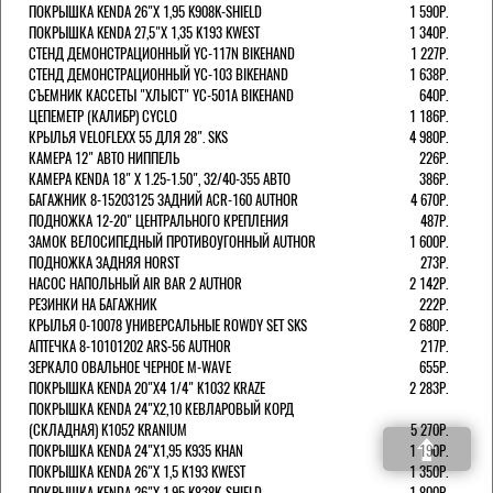
ПОКРЫШКА KENDA 26"Х 1,95 K908K-SHIELD
1 590Р.
ПОКРЫШКА KENDA 27,5"Х 1,35 K193 KWEST
1 340Р.
СТЕНД ДЕМОНСТРАЦИОННЫЙ YC-117N BIKEHAND
1 227Р.
СТЕНД ДЕМОНСТРАЦИОННЫЙ YC-103 BIKEHAND
1 638Р.
СЪЕМНИК КАССЕТЫ "ХЛЫСТ" YC-501A BIKEHAND
640Р.
ЦЕПЕМЕТР (КАЛИБР) CYCLO
1 186Р.
КРЫЛЬЯ VELOFLEXX 55 ДЛЯ 28". SKS
4 980Р.
КАМЕРА 12" АВТО НИППЕЛЬ
226Р.
КАМЕРА KENDA 18" Х 1.25-1.50", 32/40-355 АВТО
386Р.
БАГАЖНИК 8-15203125 ЗАДНИЙ ACR-160 AUTHOR
4 670Р.
ПОДНОЖКА 12-20" ЦЕНТРАЛЬНОГО КРЕПЛЕНИЯ
487Р.
ЗАМОК ВЕЛОСИПЕДНЫЙ ПРОТИВОУГОННЫЙ AUTHOR
1 600Р.
ПОДНОЖКА ЗАДНЯЯ HORST
273Р.
НАСОС НАПОЛЬНЫЙ AIR BAR 2 AUTHOR
2 142Р.
РЕЗИНКИ НА БАГАЖНИК
222Р.
КРЫЛЬЯ 0-10078 УНИВЕРСАЛЬНЫЕ ROWDY SET SKS
2 680Р.
АПТЕЧКА 8-10101202 ARS-56 AUTHOR
217Р.
ЗЕРКАЛО ОВАЛЬНОЕ ЧЕРНОЕ M-WAVE
655Р.
ПОКРЫШКА KENDA 20"Х4 1/4" K1032 KRAZE
2 283Р.
ПОКРЫШКА KENDA 24"Х2,10 КЕВЛАРОВЫЙ КОРД
(СКЛАДНАЯ) K1052 KRANIUM
5 270Р.
ПОКРЫШКА KENDA 24"Х1,95 K935 KHAN
1 190Р.
ПОКРЫШКА KENDA 26"Х 1,5 K193 KWEST
1 350Р.
ПОКРЫШКА KENDA 26"Х 1,95 K838K-SHIELD
1 800Р.