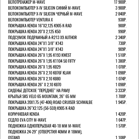
ВЕЛОТРЕНАЖЕР M-WAVE
17 900Р.
ВЕЛОКОМПЬЮТЕР X-IV SILICON СИНИЙ M-WAVE
3 900Р.
ВЕЛОКОМПЬЮТЕР X-IV SILICON ЧЕРНЫЙ M-WAVE
2 840Р.
ВЕЛОКОМПЬЮТЕР VENTURA Х
938Р.
ПОКРЫШКА KENDA 16"Х2,125 K905 K-RAD
900Р.
ПОКРЫШКА KENDA 20"Х 2,125 K50
990Р.
ПОДСУМОК ПОДРАМНЫЙ A-R213 X9 AUTHOR
2 340Р.
ПОКРЫШКА KENDA 24"Х1 3/8" K143
730Р.
ПОКРЫШКА KENDA 24"Х1 3/8" K143
909Р.
ПОКРЫШКА KENDA 26"Х 1,95 K193 KWEST
1 510Р.
ПОКРЫШКА KENDA 26"Х 1,95 K1104 50 FIFTY
1 380Р.
ПОКРЫШКА KENDA 26"Х 1,95 K829
1 078Р.
ПОКРЫШКА KENDA 26"Х 2,10 K876F KLAW
1 098Р.
ПОКРЫШКА KENDA 26"Х 2,10 K880
1 074Р.
ПОКРЫШКА KENDA 26" Х 2,10 K870
1 098Р.
СИДЕНЬЕ ДЕТСКОЕ "ПЕРЕДНЕЕ" НА РАМУ
3 333Р.
КРЫЛЬЯ SKS VELO 65 MOUNTAIN, 26" 65 ММ
1 700Р.
ПОКРЫШКА 20X1.75 (47-406) ROAD CRUISER SCHWALBE
1 945Р.
ПОКРЫШКА 26"Х2.125 (56-559) K905 K-RAD
КОРИЧНЕВАЯ KENDA
1 420Р.
СЕДЛО EVA CITY M-WAVE
1 647Р.
ПОДНОЖКА ОДНОПЕРЬЕВАЯ 40-18 ММ M-WAVE
1 570Р.
ПОДНОЖКА 24-29" (ОТВЕРСТИЯ 40ММ И 18ММ),
OSTAND
1 108Р.