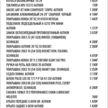
КОЛЕСА БАЛАНСИРНЫЕ 16-24''
1 652Р.
ТУКЛИПСЫ APD-TC313 AUTHOR
770Р.
НАСОС AAP JET MINI COMPOSITE 120PSI. AUTHOR
1 200Р.
БАГАЖНИК АЛЮМИНИЕВЫЙ 24-29" СВАРНОЙ. ЧЕРНЫЙ
4 194Р.
ПОКРЫШКА KENDA 26"Х2,10 K1010 NEVEGAL
1 447Р.
ПОДСУМОК ПОДСЕДЕЛЬНЫЙ A-S310 TPN МИНИ
AUTHOR
1 317Р.
ЗАМОК ВЕЛОСИПЕДНЫЙ ПРОТИВОУГОННЫЙ AUTHOR
3 670Р.
ПОКРЫШКА 26X1,75 (47-559) WINTER (100ШИПОВ).
SCHWALBE
4 390Р.
ПОКРЫШКА AUTHOR 26"Х2,10 ROCKET
2 280Р.
ПОКРЫШКА 26X2.10 (54-559) ROCKET RON, FOLDING.
SCHWALBE
4 870Р.
ПОКРЫШКА KENDA 26"Х 2,10K1080 SLANT SIX PRO
1 344Р.
РУЧКИ НА РУЛЬ AGR ERGO 20 AUTHOR
2 190Р.
ПОКРЫШКА 26X2.10 (54-559) SMART SAM. SCHWALBE
3 250Р.
СЕДЛО DONNA. AUTHOR
3 170Р.
ШЛЕМ PULSE LED X8 171 Р-Р 58-61 СМ AUTHOR
5 710Р.
ПОКРЫШКА 26X2.00 (50-559) MARATHON PLUS, СУПЕР
АНТИПРОКОЛ, SCHWALBE
6 390Р.
СМАЗКА 100МЛ TF2 PERFORMANCE CHAIN LUBRICANT
WELDTITE
786Р.
КРЫЛО ПЕРЕДНЕЕ X-BOW QR. AUTHOR
1 428Р.
КРЫЛО ЗАДНЕЕ X-BOW AUTHOR
1 428Р.