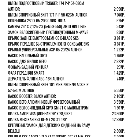
ШЛЕМ ПОДРОСТКОВЫЙ TRIGGER 174 Р-Р 54-58СМ
AUTHOR
2 990Р.
ШЛЕМ СПОРТИВНЫЙ SKIFF 171 Р-Р 58-62СМ AUTHOR
7 070Р.
ПОКРЫШКА 280 X 65-203 СЛИК. HOTA
525Р.
КАМЕРА 26" X 2,125-2,3 (54/58-559), АВТО НИППЕЛЬ
343Р.
ЗАМОК ВЕЛОСИПЕДНЫЙ ПРОТИВОУГОННЫЙ M-WAVE
830Р.
КРЫЛО ЗАДНЕЕ БЫСТРОСЪЕМНОЕ X-BLADE SKS
3 871Р.
КРЫЛО ПЕРЕДНЕЕ БЫСТРОСЪЕМНОЕ SHOCKBLADE SKS
3 871Р.
КРЫЛЬЯ УНИВЕРСАЛЬНЫЕ AXP-65-20/24 AUTHOR
1 222Р.
НАСОС НАПОЛЬНЫЙ GIYO
1 670Р.
НАСОС ДЛЯ ВИЛОК ВЕТО
2 822Р.
ФОНАРЬ ЗАДНИЙ VENTURA
237Р.
ФАРА ПЕРЕДНЯЯ SMART
1 425Р.
ДЕРЖАТЕЛЬ ФЛЯГИ ABC-16N AUTHOR
740Р.
ШЛЕМ СПОРТИВНЫЙ SKIFF 191 PINK-NEON/BLACK Р-Р
52-58СМ AUTHOR
5 350Р.
НАСОС BOOSTER BLACK AUTHOR
2 109Р.
НАСОС BETO АЛЮМИНИЕВЫЙ ФРЕЗЕРОВАННЫЙ
3 550Р.
НАСОС ВЕЛОСИПЕДНЫЙ GIYO GM-71 С МАНОМЕТРОМ
1 917Р.
ВИЛКА АМОРТИЗАЦИОННАЯ 26"Х 28,6 RST
23 900Р.
ВИЛКА ЖЕСТКАЯ RST RF-M7 28"Х1 1/8"
12 980Р.
КРЕПЛЕНИЕ/ЗАМОК ДЛЯ ДЕТСКИХ СИДЕНИЙ НА РАМУ
BELLELLI
2 300Р.
КРЫЛЬЯ SKS-11002, VELO 47 TREKKING, 28" 47 ММ. SKS
3 200Р.