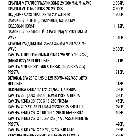
КРЫЛЬЯ МЕТАЛЛОПЛАСТИКОВЫЕ 29"Х60 ММ. M-WAVE
2 994Р.
КРЫЛЬЯ VELO 55 CROSS, 26-29" SKS
3 500Р.
ПОДНОЖКА AKS-16A C X9 16-20" AUTHOR
1 500Р.
ЗАМОК ВЕЛО ЦЕПЬ (5 РАЗРЯДОВ) 6Х1200ММ
КОДОВЫЙ HORST
1 172Р.
ЗАМОК ВЕЛО КОДОВЫЙ (4 РАЗРЯДА) 10Х1800ММ. M-
WAVE
1 040Р.
КРЫЛЬЯ РАЗДВИЖНЫЕ 26-29"Х65ММ MUD MAX. M-
WAVE
2 530Р.
КАМЕРА АНТИПРОКОЛЬНАЯ KENDA 29/28" Х 1.9-2.35",
(50/58-622) АВТО НИППЕЛЬ
711Р.
КАМЕРА AUTHOR 28" (700 Х 18-25С, 18/25-622/635)
PRESTA
813Р.
ВЕЛОКАМЕРА 29" X 1,95-2,125 (50/54-622/630) АВТО
НИППЕЛЬ
318Р.
ПОКРЫШКА KENDA 12 1/2"Х1,75X2 1/4 K909A
720Р.
КАМЕРА 28" (700Х18-25С), 60ММ PRESTA. KENDA
680Р.
КАМЕРА KENDA 28" 700 Х 18-25С PRESTA
459Р.
КАМЕРА 28"/700 АВТО 48ММ 28/32Х622/630 H.R.T.
270Р.
КАМЕРА KENDA 26" Х 1,00-1,50", 26/40-559 PRESTA
468Р.
КАМЕРА KENDA 26" Х 1.75-2.125", 47/57-559 НИППЕЛЬ
PRESTA
478Р.
КАМЕРА KENDA 24" Х 1 3/8", 32/37-540 АВТО
355Р.
КОРЗИНА ПЕРЕДНЯЯ БЫСТРОСЪЕМНАЯ M-WAVE
1 936Р.