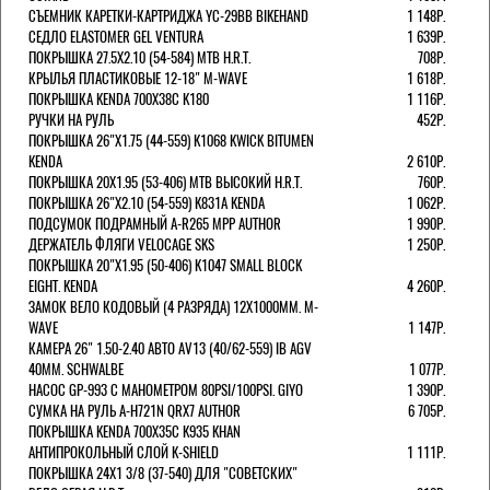
СЪЕМНИК КАРЕТКИ-КАРТРИДЖА YC-29BB BIKEHAND
1 148Р.
СЕДЛО ELASTOMER GEL VENTURA
1 639Р.
ПОКРЫШКА 27.5X2.10 (54-584) MTB H.R.T.
708Р.
КРЫЛЬЯ ПЛАСТИКОВЫЕ 12-18" M-WAVE
1 618Р.
ПОКРЫШКА KENDA 700Х38С K180
1 116Р.
РУЧКИ НА РУЛЬ
452Р.
ПОКРЫШКА 26"Х1.75 (44-559) K1068 KWICK BITUMEN
KENDA
2 610Р.
ПОКРЫШКА 20X1.95 (53-406) MTB ВЫСОКИЙ H.R.T.
760Р.
ПОКРЫШКА 26"Х2.10 (54-559) K831A KENDA
1 062Р.
ПОДСУМОК ПОДРАМНЫЙ A-R265 MPP AUTHOR
1 990Р.
ДЕРЖАТЕЛЬ ФЛЯГИ VELOCAGE SKS
1 250Р.
ПОКРЫШКА 20"Х1.95 (50-406) K1047 SMALL BLOCK
EIGHT. KENDA
4 260Р.
ЗАМОК ВЕЛО КОДОВЫЙ (4 РАЗРЯДА) 12Х1000ММ. M-
WAVE
1 147Р.
КАМЕРА 26" 1.50-2.40 АВТО AV13 (40/62-559) IB AGV
40MM. SCHWALBE
1 077Р.
НАСОС GP-993 С МАНОМЕТРОМ 80PSI/100PSI. GIYO
1 390Р.
СУМКА НА РУЛЬ A-H721N QRX7 AUTHOR
6 705Р.
ПОКРЫШКА KENDA 700Х35С K935 KHAN
АНТИПРОКОЛЬНЫЙ СЛОЙ K-SHIELD
1 111Р.
ПОКРЫШКА 24X1 3/8 (37-540) ДЛЯ "СОВЕТСКИХ"