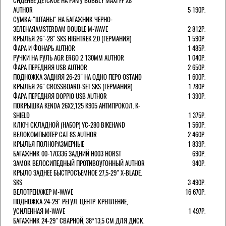
СИДЕНЬЕ ДЕТСКОЕ НА РАМУ BUBBLY MAXI FF X8
AUTHOR
5 190Р.
СУМКА-"ШТАНЫ" НА БАГАЖНИК ЧЕРНО-
ЗЕЛЕНАЯAMSTERDAM DOUBLE M-WAVE
2 812Р.
КРЫЛЬЯ 26"-28" SKS HIGHTREK 2.0 (ГЕРМАНИЯ)
1 590Р.
ФАРА И ФОНАРЬ AUTHOR
1 485Р.
РУЧКИ НА РУЛЬ AGR ERGO 2 130ММ AUTHOR
1 040Р.
ФАРА ПЕРЕДНЯЯ USB AUTHOR
2 650Р.
ПОДНОЖКА ЗАДНЯЯ 26-29" НА ОДНО ПЕРО OSTAND
1 600Р.
КРЫЛЬЯ 26" CROSSBOARD-SET SKS (ГЕРМАНИЯ)
1 780Р.
ФАРА ПЕРЕДНЯЯ DOPPIO USB AUTHOR
1 390Р.
ПОКРЫШКА KENDA 26Х2,125 K905 АНТИПРОКОЛ. K-
SHIELD
1 375Р.
КЛЮЧ СКЛАДНОЙ (НАБОР) YC-280 BIKEHAND
1 560Р.
ВЕЛОКОМПЬЮТЕР CAT 8S AUTHOR
2 460Р.
КРЫЛЬЯ ПОЛНОРАЗМЕРНЫЕ
1 839Р.
БАГАЖНИК 00-170336 ЗАДНИЙ H003 HORST
690Р.
ЗАМОК ВЕЛОСИПЕДНЫЙ ПРОТИВОУГОННЫЙ AUTHOR
940Р.
КРЫЛО ЗАДНЕЕ БЫСТРОСЪЕМНОЕ 27,5-29" X-BLADE.
SKS
3 490Р.
ВЕЛОТРЕНАЖЕР M-WAVE
16 670Р.
ПОДНОЖКА 24-29" РЕГУЛ. ЦЕНТР. КРЕПЛЕНИЕ,
УСИЛЕННАЯ M-WAVE
1 497Р.
БАГАЖНИК 24-29" СВАРНОЙ, 38*13,5 СМ ДЛЯ ДИСК.