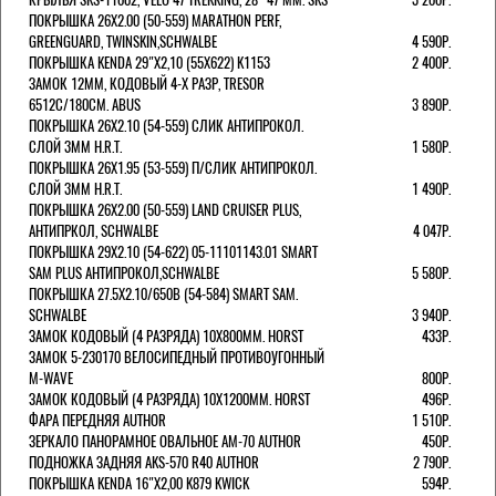
ПОКРЫШКА 26X2.00 (50-559) MARATHON PERF,
GREENGUARD, TWINSKIN,SCHWALBE
4 590Р.
ПОКРЫШКА KENDA 29"Х2,10 (55X622) K1153
2 400Р.
ЗАМОК 12ММ, КОДОВЫЙ 4-Х РАЗР, TRESOR
6512C/180СМ. ABUS
3 890Р.
ПОКРЫШКА 26X2.10 (54-559) СЛИК АНТИПРОКОЛ.
СЛОЙ 3ММ H.R.T.
1 580Р.
ПОКРЫШКА 26X1.95 (53-559) П/СЛИК АНТИПРОКОЛ.
СЛОЙ 3ММ H.R.T.
1 490Р.
ПОКРЫШКА 26X2.00 (50-559) LAND CRUISER PLUS,
АНТИПРКОЛ, SCHWALBE
4 047Р.
ПОКРЫШКА 29X2.10 (54-622) 05-11101143.01 SMART
SAM PLUS АНТИПРОКОЛ,SCHWALBE
5 580Р.
ПОКРЫШКА 27.5X2.10/650B (54-584) SMART SAM.
SCHWALBE
3 940Р.
ЗАМОК КОДОВЫЙ (4 РАЗРЯДА) 10Х800ММ. HORST
433Р.
ЗАМОК 5-230170 ВЕЛОСИПЕДНЫЙ ПРОТИВОУГОННЫЙ
M-WAVE
800Р.
ЗАМОК КОДОВЫЙ (4 РАЗРЯДА) 10Х1200ММ. HORST
496Р.
ФАРА ПЕРЕДНЯЯ AUTHOR
1 510Р.
ЗЕРКАЛО ПАНОРАМНОЕ ОВАЛЬНОЕ AM-70 AUTHOR
450Р.
ПОДНОЖКА ЗАДНЯЯ AKS-570 R40 AUTHOR
2 790Р.
ПОКРЫШКА KENDA 16"Х2,00 K879 KWICK
594Р.