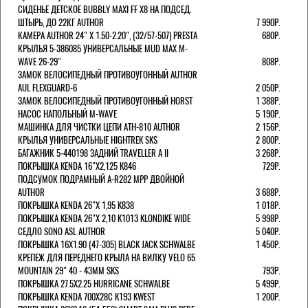
СИДЕНЬЕ ДЕТСКОЕ BUBBLY MAXI FF X8 НА ПОДСЕД.
ШТЫРЬ, ДО 22КГ AUTHOR
7 990Р.
КАМЕРА AUTHOR 24" Х 1.50-2.20", (32/57-507) PRESTA
680Р.
КРЫЛЬЯ 5-386085 УНИВЕРСАЛЬНЫЕ MUD MAX M-
WAVE 26-29"
808Р.
ЗАМОК ВЕЛОСИПЕДНЫЙ ПРОТИВОУГОННЫЙ AUTHOR
AUL FLEXGUARD-6
2 050Р.
ЗАМОК ВЕЛОСИПЕДНЫЙ ПРОТИВОУГОННЫЙ HORST
1 388Р.
НАСОС НАПОЛЬНЫЙ M-WAVE
5 190Р.
МАШИНКА ДЛЯ ЧИСТКИ ЦЕПИ ATH-810 AUTHOR
2 156Р.
КРЫЛЬЯ УНИВЕРСАЛЬНЫЕ HIGHTREK SKS
2 800Р.
БАГАЖНИК 5-440198 ЗАДНИЙ TRAVELLER A II
3 268Р.
ПОКРЫШКА KENDA 16"Х2,125 K846
729Р.
ПОДСУМОК ПОДРАМНЫЙ A-R282 MPP ДВОЙНОЙ
AUTHOR
3 688Р.
ПОКРЫШКА KENDA 26"Х 1,95 K838
1 018Р.
ПОКРЫШКА KENDA 26"Х 2,10 K1013 KLONDIKE WIDE
5 998Р.
СЕДЛО SONO ASL AUTHOR
5 040Р.
ПОКРЫШКА 16X1.90 (47-305) BLACK JACK SCHWALBE
1 450Р.
КРЕПЕЖ ДЛЯ ПЕРЕДНЕГО КРЫЛА НА ВИЛКУ VELO 65
MOUNTAIN 29" 40 - 43ММ SKS
793Р.
ПОКРЫШКА 27.5X2.25 HURRICANE SCHWALBE
5 499Р.
ПОКРЫШКА KENDA 700Х28С K193 KWEST
1 200Р.