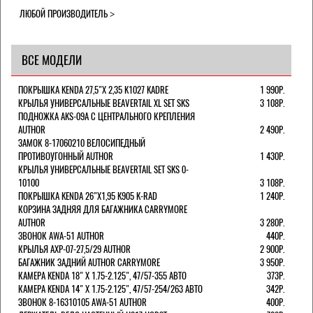
ЛЮБОЙ ПРОИЗВОДИТЕЛЬ
ВСЕ МОДЕЛИ
ПОКРЫШКА KENDA 27,5"Х 2,35 K1027 KADRE
1 990Р.
КРЫЛЬЯ УНИВЕРСАЛЬНЫЕ BEAVERTAIL XL SET SKS
3 108Р.
ПОДНОЖКА AKS-09A C ЦЕНТРАЛЬНОГО КРЕПЛЕНИЯ
AUTHOR
2 490Р.
ЗАМОК 8-17060210 ВЕЛОСИПЕДНЫЙ
ПРОТИВОУГОННЫЙ AUTHOR
1 430Р.
КРЫЛЬЯ УНИВЕРСАЛЬНЫЕ BEAVERTAIL SET SKS 0-
10100
3 108Р.
ПОКРЫШКА KENDA 26"Х1,95 K905 K-RAD
1 240Р.
КОРЗИНА ЗАДНЯЯ ДЛЯ БАГАЖНИКА CARRYMORE
AUTHOR
3 280Р.
ЗВОНОК AWA-51 AUTHOR
440Р.
КРЫЛЬЯ AXP-07-27,5/29 AUTHOR
2 900Р.
БАГАЖНИК ЗАДНИЙ AUTHOR CARRYMORE
3 950Р.
КАМЕРА KENDA 18" Х 1.75-2.125", 47/57-355 АВТО
373Р.
КАМЕРА KENDA 14" Х 1.75-2.125", 47/57-254/263 АВТО
342Р.
ЗВОНОК 8-16310105 AWA-51 AUTHOR
400Р.