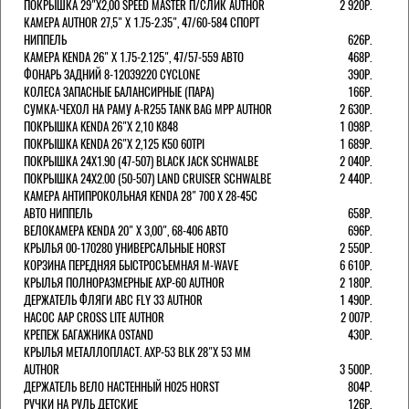
ПОКРЫШКА 29"Х2,00 SPEED MASTER П/СЛИК AUTHOR
2 920Р.
КАМЕРА AUTHOR 27,5" Х 1.75-2.35", 47/60-584 СПОРТ
НИППЕЛЬ
626Р.
КАМЕРА KENDA 26" Х 1.75-2.125", 47/57-559 АВТО
468Р.
ФОНАРЬ ЗАДНИЙ 8-12039220 CYCLONE
390Р.
КОЛЕСА ЗАПАСНЫЕ БАЛАНСИРНЫЕ (ПАРА)
166Р.
CУМКА-ЧЕХОЛ НА РАМУ A-R255 TANK BAG MPP AUTHOR
2 630Р.
ПОКРЫШКА KENDA 26"Х 2,10 K848
1 098Р.
ПОКРЫШКА KENDA 26"Х 2,125 K50 60TPI
1 689Р.
ПОКРЫШКА 24X1.90 (47-507) BLACK JACK SCHWALBE
2 040Р.
ПОКРЫШКА 24X2.00 (50-507) LAND CRUISER SCHWALBE
2 440Р.
КАМЕРА АНТИПРОКОЛЬНАЯ KENDA 28" 700 Х 28-45C
АВТО НИППЕЛЬ
658Р.
ВЕЛОКАМЕРА KENDA 20" Х 3,00", 68-406 АВТО
696Р.
КРЫЛЬЯ 00-170280 УНИВЕРСАЛЬНЫЕ HORST
2 550Р.
КОРЗИНА ПЕРЕДНЯЯ БЫСТРОСЪЕМНАЯ M-WAVE
6 610Р.
КРЫЛЬЯ ПОЛНОРАЗМЕРНЫЕ AXP-60 AUTHOR
2 180Р.
ДЕРЖАТЕЛЬ ФЛЯГИ АВС FLY 33 AUTHOR
1 490Р.
НАСОС AAP CROSS LITE AUTHOR
2 007Р.
КРЕПЕЖ БАГАЖНИКА OSTAND
430Р.
КРЫЛЬЯ МЕТАЛЛОПЛАСТ. AXP-53 BLK 28"Х 53 ММ
AUTHOR
3 500Р.
ДЕРЖАТЕЛЬ ВЕЛО НАСТЕННЫЙ H025 HORST
804Р.
РУЧКИ НА РУЛЬ ДЕТСКИЕ
126Р.