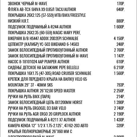
ЗВОНОК ЧЕРНЫЙ M-WAVE
170Р.
ФЛЯГА AB-TCX-SHIVA X9 0.85Л TACX/AUTHOR
640Р.
ПОКРЫШКА 26X2.125 (57-559) MTB/BMX/FREESTYLE
НИЗКИЙ H.R.T.
880Р.
ПОДСУМОК ПОДРАМНЫЙ A-R244 AUTHOR
1 600Р.
ПОКРЫШКА 26X2.35 (60-559) MAGIC MARY PERF,
BIKEPARK B/B HS447 ADDIX 20D2EPI SCHWALBE
4 150Р.
ЦЕПЕМЕТР (КАЛИБР) YC-503 BIKEHAND 6-14503
248Р.
ЗАМОК ВЕЛОСИПЕДНЫЙ ПРОТИВОУГОННЫЙ AUTHOR
2 760Р.
ЗАМОК ВЕЛОСИПЕДНЫЙ ПРОТИВОУГОННЫЙ M-WAVE
1 147Р.
НАСОС 8-18101024 AAP PUMPER AUTHOR
610Р.
СИДЕНЬЕ ДЕТСКОЕ НА БАГАЖНИК PEPE BELLELLI
6 210Р.
ПОКРЫШКА 16X1.75 (47-305) ROAD CRUISER SCHWALBE
1 560Р.
КРЕПЕЖ ДЛЯ ПЕРЕДНЕГО КРЫЛА НА ВИЛКУ VELO 65
MOUNTAIN 29" 37 - 40ММ SKS
793Р.
ПОКРЫШКА AUTHOR 26"Х2,00 SPEED MASTER
2 250Р.
РУЧКИ НА РУЛЬ BMX (ПАРА)
214Р.
ЗАМОК ВЕЛОCИПЕДНЫЙ ЦЕПЬ 8Х1200ММ HORST
1 390Р.
РУЧКИ НА РУЛЬ ERGOGEL D3 BAR VELO
2 740Р.
РУЧКИ НА РУЛЬ AGR ERGO 20 GRIPLOCK AUTHOR
2 190Р.
ПОДСУМОК ПОДРАМНЫЙ A-R211 X7 AUTHOR
1 430Р.
КАМЕРА KENDA 12" 1/2 Х 1.75-2.125", 47/62-203 АВТО
320Р.
КРЫЛЬЯ ПОЛНОРАЗМЕРНЫЕ 26"Х60 ММ С