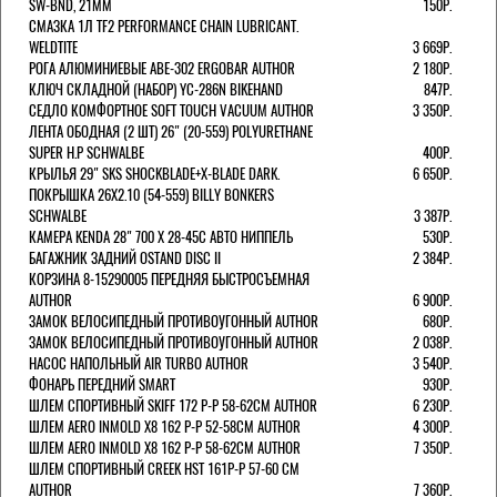
SW-BND, 21ММ
150Р.
СМАЗКА 1Л TF2 PERFORMANCE CHAIN LUBRICANT.
WELDTITE
3 669Р.
РОГА АЛЮМИНИЕВЫЕ ABE-302 ERGOBAR AUTHOR
2 180Р.
КЛЮЧ СКЛАДНОЙ (НАБОР) YC-286N BIKEHAND
847Р.
СЕДЛО КОМФОРТНОЕ SOFT TOUCH VACUUM AUTHOR
3 350Р.
ЛЕНТА ОБОДНАЯ (2 ШТ) 26" (20-559) POLYURETHANE
SUPER H.P SCHWALBE
400Р.
КРЫЛЬЯ 29" SKS SHOCKBLADE+X-BLADE DARK.
6 650Р.
ПОКРЫШКА 26X2.10 (54-559) BILLY BONKERS
SCHWALBE
3 387Р.
КАМЕРА KENDA 28" 700 Х 28-45С АВТО НИППЕЛЬ
530Р.
БАГАЖНИК ЗАДНИЙ OSTAND DISC II
2 384Р.
КОРЗИНА 8-15290005 ПЕРЕДНЯЯ БЫСТРОСЪЕМНАЯ
AUTHOR
6 900Р.
ЗАМОК ВЕЛОСИПЕДНЫЙ ПРОТИВОУГОННЫЙ AUTHOR
680Р.
ЗАМОК ВЕЛОСИПЕДНЫЙ ПРОТИВОУГОННЫЙ AUTHOR
2 038Р.
НАСОС НАПОЛЬНЫЙ AIR TURBO AUTHOR
3 540Р.
ФОНАРЬ ПЕРЕДНИЙ SMART
930Р.
ШЛЕМ СПОРТИВНЫЙ SKIFF 172 Р-Р 58-62СМ AUTHOR
6 230Р.
ШЛЕМ AERO INMOLD X8 162 Р-Р 52-58СМ AUTHOR
4 300Р.
ШЛЕМ AERO INMOLD X8 162 Р-Р 58-62СМ AUTHOR
7 350Р.
ШЛЕМ СПОРТИВНЫЙ CREEK HST 161Р-Р 57-60 СМ
AUTHOR
7 360Р.