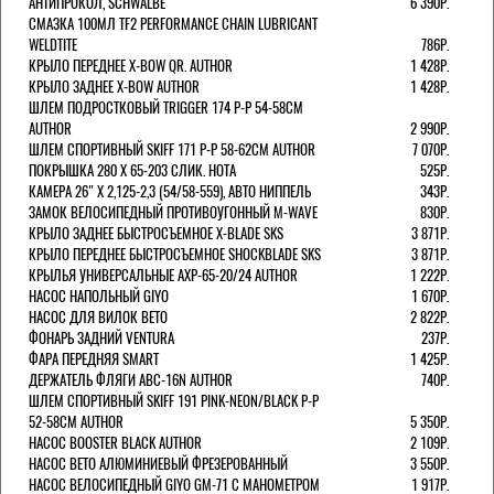
АНТИПРОКОЛ, SCHWALBE
6 390Р.
СМАЗКА 100МЛ TF2 PERFORMANCE CHAIN LUBRICANT
WELDTITE
786Р.
КРЫЛО ПЕРЕДНЕЕ X-BOW QR. AUTHOR
1 428Р.
КРЫЛО ЗАДНЕЕ X-BOW AUTHOR
1 428Р.
ШЛЕМ ПОДРОСТКОВЫЙ TRIGGER 174 Р-Р 54-58СМ
AUTHOR
2 990Р.
ШЛЕМ СПОРТИВНЫЙ SKIFF 171 Р-Р 58-62СМ AUTHOR
7 070Р.
ПОКРЫШКА 280 X 65-203 СЛИК. HOTA
525Р.
КАМЕРА 26" X 2,125-2,3 (54/58-559), АВТО НИППЕЛЬ
343Р.
ЗАМОК ВЕЛОСИПЕДНЫЙ ПРОТИВОУГОННЫЙ M-WAVE
830Р.
КРЫЛО ЗАДНЕЕ БЫСТРОСЪЕМНОЕ X-BLADE SKS
3 871Р.
КРЫЛО ПЕРЕДНЕЕ БЫСТРОСЪЕМНОЕ SHOCKBLADE SKS
3 871Р.
КРЫЛЬЯ УНИВЕРСАЛЬНЫЕ AXP-65-20/24 AUTHOR
1 222Р.
НАСОС НАПОЛЬНЫЙ GIYO
1 670Р.
НАСОС ДЛЯ ВИЛОК ВЕТО
2 822Р.
ФОНАРЬ ЗАДНИЙ VENTURA
237Р.
ФАРА ПЕРЕДНЯЯ SMART
1 425Р.
ДЕРЖАТЕЛЬ ФЛЯГИ ABC-16N AUTHOR
740Р.
ШЛЕМ СПОРТИВНЫЙ SKIFF 191 PINK-NEON/BLACK Р-Р
52-58СМ AUTHOR
5 350Р.
НАСОС BOOSTER BLACK AUTHOR
2 109Р.
НАСОС BETO АЛЮМИНИЕВЫЙ ФРЕЗЕРОВАННЫЙ
3 550Р.
НАСОС ВЕЛОСИПЕДНЫЙ GIYO GM-71 С МАНОМЕТРОМ
1 917Р.