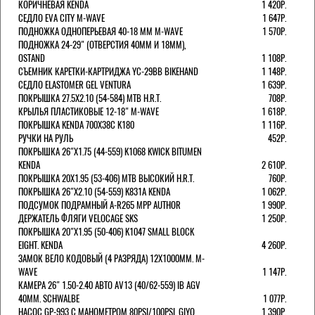
КОРИЧНЕВАЯ KENDA
1 420Р.
СЕДЛО EVA CITY M-WAVE
1 647Р.
ПОДНОЖКА ОДНОПЕРЬЕВАЯ 40-18 ММ M-WAVE
1 570Р.
ПОДНОЖКА 24-29" (ОТВЕРСТИЯ 40ММ И 18ММ),
OSTAND
1 108Р.
СЪЕМНИК КАРЕТКИ-КАРТРИДЖА YC-29BB BIKEHAND
1 148Р.
СЕДЛО ELASTOMER GEL VENTURA
1 639Р.
ПОКРЫШКА 27.5X2.10 (54-584) MTB H.R.T.
708Р.
КРЫЛЬЯ ПЛАСТИКОВЫЕ 12-18" M-WAVE
1 618Р.
ПОКРЫШКА KENDA 700Х38С K180
1 116Р.
РУЧКИ НА РУЛЬ
452Р.
ПОКРЫШКА 26"Х1.75 (44-559) K1068 KWICK BITUMEN
KENDA
2 610Р.
ПОКРЫШКА 20X1.95 (53-406) MTB ВЫСОКИЙ H.R.T.
760Р.
ПОКРЫШКА 26"Х2.10 (54-559) K831A KENDA
1 062Р.
ПОДСУМОК ПОДРАМНЫЙ A-R265 MPP AUTHOR
1 990Р.
ДЕРЖАТЕЛЬ ФЛЯГИ VELOCAGE SKS
1 250Р.
ПОКРЫШКА 20"Х1.95 (50-406) K1047 SMALL BLOCK
EIGHT. KENDA
4 260Р.
ЗАМОК ВЕЛО КОДОВЫЙ (4 РАЗРЯДА) 12Х1000ММ. M-
WAVE
1 147Р.
КАМЕРА 26" 1.50-2.40 АВТО AV13 (40/62-559) IB AGV
40MM. SCHWALBE
1 077Р.
НАСОС GP-993 С МАНОМЕТРОМ 80PSI/100PSI. GIYO
1 390Р.