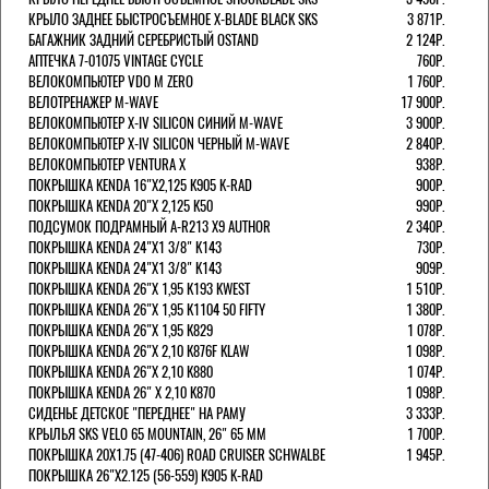
КРЫЛО ЗАДНЕЕ БЫСТРОСЪЕМНОЕ X-BLADE BLACK SKS
3 871Р.
БАГАЖНИК ЗАДНИЙ СЕРЕБРИСТЫЙ OSTAND
2 124Р.
АПТЕЧКА 7-01075 VINTAGE CYCLE
760Р.
ВЕЛОКОМПЬЮТЕР VDO M ZERO
1 760Р.
ВЕЛОТРЕНАЖЕР M-WAVE
17 900Р.
ВЕЛОКОМПЬЮТЕР X-IV SILICON СИНИЙ M-WAVE
3 900Р.
ВЕЛОКОМПЬЮТЕР X-IV SILICON ЧЕРНЫЙ M-WAVE
2 840Р.
ВЕЛОКОМПЬЮТЕР VENTURA Х
938Р.
ПОКРЫШКА KENDA 16"Х2,125 K905 K-RAD
900Р.
ПОКРЫШКА KENDA 20"Х 2,125 K50
990Р.
ПОДСУМОК ПОДРАМНЫЙ A-R213 X9 AUTHOR
2 340Р.
ПОКРЫШКА KENDA 24"Х1 3/8" K143
730Р.
ПОКРЫШКА KENDA 24"Х1 3/8" K143
909Р.
ПОКРЫШКА KENDA 26"Х 1,95 K193 KWEST
1 510Р.
ПОКРЫШКА KENDA 26"Х 1,95 K1104 50 FIFTY
1 380Р.
ПОКРЫШКА KENDA 26"Х 1,95 K829
1 078Р.
ПОКРЫШКА KENDA 26"Х 2,10 K876F KLAW
1 098Р.
ПОКРЫШКА KENDA 26"Х 2,10 K880
1 074Р.
ПОКРЫШКА KENDA 26" Х 2,10 K870
1 098Р.
СИДЕНЬЕ ДЕТСКОЕ "ПЕРЕДНЕЕ" НА РАМУ
3 333Р.
КРЫЛЬЯ SKS VELO 65 MOUNTAIN, 26" 65 ММ
1 700Р.
ПОКРЫШКА 20X1.75 (47-406) ROAD CRUISER SCHWALBE
1 945Р.
ПОКРЫШКА 26"Х2.125 (56-559) K905 K-RAD