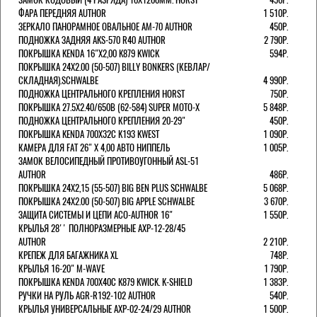
ФАРА ПЕРЕДНЯЯ AUTHOR
1 510Р.
ЗЕРКАЛО ПАНОРАМНОЕ ОВАЛЬНОЕ AM-70 AUTHOR
450Р.
ПОДНОЖКА ЗАДНЯЯ AKS-570 R40 AUTHOR
2 790Р.
ПОКРЫШКА KENDA 16"Х2,00 K879 KWICK
594Р.
ПОКРЫШКА 24X2.00 (50-507) BILLY BONKERS (КЕВЛАР/
СКЛАДНАЯ).SCHWALBE
4 990Р.
ПОДНОЖКА ЦЕНТРАЛЬНОГО КРЕПЛЕНИЯ HORST
750Р.
ПОКРЫШКА 27.5X2.40/650B (62-584) SUPER MOTO-X
5 848Р.
ПОДНОЖКА ЦЕНТРАЛЬНОГО КРЕПЛЕНИЯ 20-29"
450Р.
ПОКРЫШКА KENDA 700Х32С K193 KWEST
1 090Р.
КАМЕРА ДЛЯ FAT 26" X 4,00 АВТО НИППЕЛЬ
1 005Р.
ЗАМОК ВЕЛОСИПЕДНЫЙ ПРОТИВОУГОННЫЙ ASL-51
AUTHOR
486Р.
ПОКРЫШКА 24X2,15 (55-507) BIG BEN PLUS SCHWALBE
5 068Р.
ПОКРЫШКА 24X2.00 (50-507) BIG APPLE SCHWALBE
3 670Р.
ЗАЩИТА СИСТЕМЫ И ЦЕПИ ACO-AUTHOR 16"
1 550Р.
КРЫЛЬЯ 28'' ПОЛНОРАЗМЕРНЫЕ AXP-12-28/45
AUTHOR
2 210Р.
КРЕПЕЖ ДЛЯ БАГАЖНИКА XL
748Р.
КРЫЛЬЯ 16-20" M-WAVE
1 790Р.
ПОКРЫШКА KENDA 700Х40С K879 KWICK. K-SHIELD
1 383Р.
РУЧКИ НА РУЛЬ AGR-R192-102 AUTHOR
540Р.
КРЫЛЬЯ УНИВЕРСАЛЬНЫЕ AXP-02-24/29 AUTHOR
1 500Р.