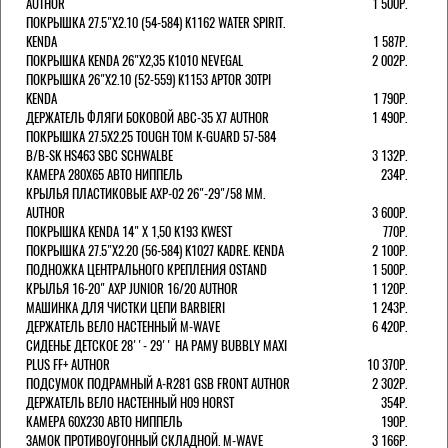
AUTHOR
1 500Р.
ПОКРЫШКА 27.5"Х2.10 (54-584) K1162 WATER SPIRIT.
KENDA
1 587Р.
ПОКРЫШКА KENDA 26"Х2,35 K1010 NEVEGAL
2 002Р.
ПОКРЫШКА 26"Х2.10 (52-559) K1153 APTOR 30TPI
KENDA
1 790Р.
ДЕРЖАТЕЛЬ ФЛЯГИ БОКОВОЙ ABC-35 X7 AUTHOR
1 490Р.
ПОКРЫШКА 27.5X2.25 TOUGH TOM K-GUARD 57-584
B/B-SK HS463 SBC SCHWALBE
3 132Р.
КАМЕРА 280Х65 АВТО НИППЕЛЬ
234Р.
КРЫЛЬЯ ПЛАСТИКОВЫЕ AXP-02 26"-29"/58 ММ.
AUTHOR
3 600Р.
ПОКРЫШКА KENDA 14" Х 1,50 K193 KWEST
770Р.
ПОКРЫШКА 27.5"Х2.20 (56-584) K1027 KADRE. KENDA
2 100Р.
ПОДНОЖКА ЦЕНТРАЛЬНОГО КРЕПЛЕНИЯ OSTAND
1 500Р.
КРЫЛЬЯ 16-20" AXP JUNIOR 16/20 AUTHOR
1 120Р.
МАШИНКА ДЛЯ ЧИСТКИ ЦЕПИ BARBIERI
1 243Р.
ДЕРЖАТЕЛЬ ВЕЛО НАСТЕННЫЙ M-WAVE
6 420Р.
СИДЕНЬЕ ДЕТСКОЕ 28''- 29'' НА РАМУ BUBBLY MAXI
PLUS FF+ AUTHOR
10 370Р.
ПОДСУМОК ПОДРАМНЫЙ A-R281 GSB FRONT AUTHOR
2 302Р.
ДЕРЖАТЕЛЬ ВЕЛО НАСТЕННЫЙ H09 HORST
354Р.
КАМЕРА 60X230 АВТО НИППЕЛЬ
190Р.
ЗАМОК ПРОТИВОУГОННЫЙ СКЛАДНОЙ. M-WAVE
3 166Р.