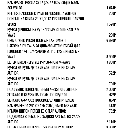
КАМЕРА 28" PRESTA SV17 (28/47-622/635) IB 50MM.
SCHWALBE
1 074Р.
КРЕПЕЖ НАСОСОВ К РАМЕ ВЕЛОСИПЕДА AUTHOR
230Р.
ПОКРЫШКА KENDA 29"Х2,00 K1113 TURNBULL CANYON
SPORT
1 520Р.
РУЧКИ (ГРИПСЫ) НА РУЛЬ 130ММ CLOUD BASE 2 M-
WAVE
260Р.
СЕДЛО VELO PLUSH TOUR AIR LASTOMER II
6 690Р.
НАБОР КЛЮЧ TW-2/24 ДИНАМОМЕТРИЧЕСКИЙ ДЛЯ
ГОЛОВОК 1/4", 3/4/5/6/8ММ, T10, T25 В КЕЙСЕ M-
WAVE
8 990Р.
ШЛЕМ ВМХ/FREESTYLE Р-Р 58-61СМ M-WAVE
3 890Р.
РУЧКИ НА РУЛЬ ДЕТСКИЕ AGR JUNIOR R5 85 ММ
AUTHOR
522Р.
РУЧКИ НА РУЛЬ ДЕТСКИЕ AGR JUNIOR R5 85 ММ
AUTHOR
700Р.
ПОДСУМОК ПОДСЕДЕЛЬНЫЙ A-S351 QF9 AUTHOR
2 030Р.
ЗЕРКАЛО 6-647335 ПАНОРАМНОЕ КРУГЛОЕ
427Р.
ЗЕРКАЛО 6-647332 ПЛОСКОЕ ЭЛЛИПТИЧЕСКОЕ
867Р.
КАМЕРА KENDA 26" Х 2.125-2.35", 50/60-559 АВТО
418Р.
КРЫЛО-ЩИТОК ПЕРЕДНЕЕ X-FLAP AUTHOR
732Р.
ПОДНОЖКА 8-16500140 ЗАДНЯЯ AKS-530 RS-24/29
AUTHOR
2 110Р.
ШЛЕМ CREEK FULLFACE 57-60СМ GREY AUTHOR
8 990Р.