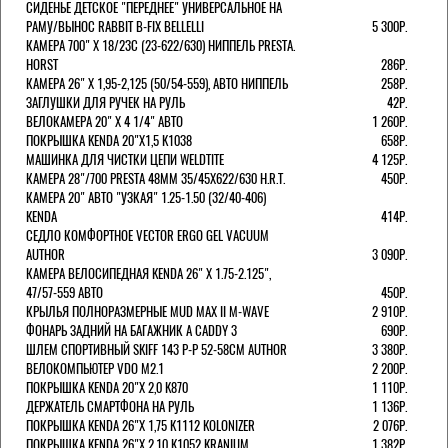
СИДЕНЬЕ ДЕТСКОЕ "ПЕРЕДНЕЕ" УНИВЕРСАЛЬНОЕ НА
РАМУ/ВЫНОС RABBIT B-FIX BELLELLI
5 300Р.
КАМЕРА 700" Х 18/23C (23-622/630) НИППЕЛЬ PRESTA.
HORST
286Р.
КАМЕРА 26" X 1,95-2,125 (50/54-559), АВТО НИППЕЛЬ
258Р.
ЗАГЛУШКИ ДЛЯ РУЧЕК НА РУЛЬ
42Р.
ВЕЛОКАМЕРА 20" Х 4 1/4" АВТО
1 260Р.
ПОКРЫШКА KENDA 20"Х1,5 K1038
658Р.
МАШИНКА ДЛЯ ЧИСТКИ ЦЕПИ WELDTITE
4 125Р.
КАМЕРА 28"/700 PRESTA 48ММ 35/45Х622/630 H.R.T.
450Р.
КАМЕРА 20" АВТО "УЗКАЯ" 1.25-1.50 (32/40-406)
KENDA
414Р.
СЕДЛО КОМФОРТНОЕ VECTOR ERGO GEL VACUUM
AUTHOR
3 090Р.
КАМЕРА ВЕЛОСИПЕДНАЯ KENDA 26" Х 1.75-2.125",
47/57-559 АВТО
450Р.
КРЫЛЬЯ ПОЛНОРАЗМЕРНЫЕ MUD MAX II M-WAVE
2 910Р.
ФОНАРЬ ЗАДНИЙ НА БАГАЖНИК A CADDY 3
690Р.
ШЛЕМ СПОРТИВНЫЙ SKIFF 143 Р-Р 52-58СМ AUTHOR
3 380Р.
ВЕЛОКОМПЬЮТЕР VDO M2.1
2 200Р.
ПОКРЫШКА KENDA 20"Х 2,0 K870
1 110Р.
ДЕРЖАТЕЛЬ СМАРТФОНА НА РУЛЬ
1 136Р.
ПОКРЫШКА KENDA 26"Х 1,75 K1112 KOLONIZER
2 076Р.
ПОКРЫШКА KENDA 26"Х 2,10 K1052 KRANIUM
1 382Р.