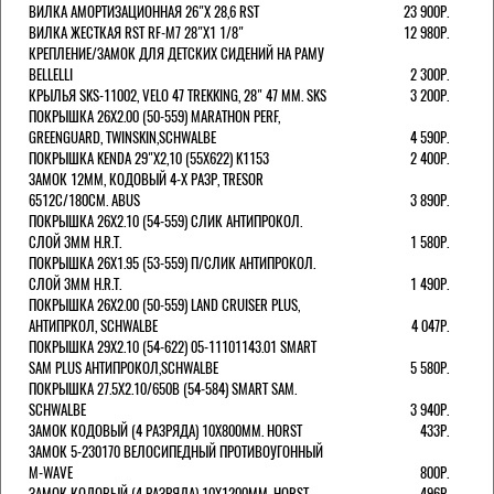
ВИЛКА АМОРТИЗАЦИОННАЯ 26"Х 28,6 RST
23 900Р.
ВИЛКА ЖЕСТКАЯ RST RF-M7 28"Х1 1/8"
12 980Р.
КРЕПЛЕНИЕ/ЗАМОК ДЛЯ ДЕТСКИХ СИДЕНИЙ НА РАМУ
BELLELLI
2 300Р.
КРЫЛЬЯ SKS-11002, VELO 47 TREKKING, 28" 47 ММ. SKS
3 200Р.
ПОКРЫШКА 26X2.00 (50-559) MARATHON PERF,
GREENGUARD, TWINSKIN,SCHWALBE
4 590Р.
ПОКРЫШКА KENDA 29"Х2,10 (55X622) K1153
2 400Р.
ЗАМОК 12ММ, КОДОВЫЙ 4-Х РАЗР, TRESOR
6512C/180СМ. ABUS
3 890Р.
ПОКРЫШКА 26X2.10 (54-559) СЛИК АНТИПРОКОЛ.
СЛОЙ 3ММ H.R.T.
1 580Р.
ПОКРЫШКА 26X1.95 (53-559) П/СЛИК АНТИПРОКОЛ.
СЛОЙ 3ММ H.R.T.
1 490Р.
ПОКРЫШКА 26X2.00 (50-559) LAND CRUISER PLUS,
АНТИПРКОЛ, SCHWALBE
4 047Р.
ПОКРЫШКА 29X2.10 (54-622) 05-11101143.01 SMART
SAM PLUS АНТИПРОКОЛ,SCHWALBE
5 580Р.
ПОКРЫШКА 27.5X2.10/650B (54-584) SMART SAM.
SCHWALBE
3 940Р.
ЗАМОК КОДОВЫЙ (4 РАЗРЯДА) 10Х800ММ. HORST
433Р.
ЗАМОК 5-230170 ВЕЛОСИПЕДНЫЙ ПРОТИВОУГОННЫЙ
M-WAVE
800Р.
ЗАМОК КОДОВЫЙ (4 РАЗРЯДА) 10Х1200ММ. HORST
496Р.