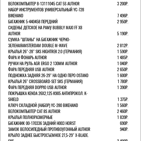
ВЕЛОКОМПЬЮТЕР 8-13111045 CAT 5S AUTHOR
3 200Р.
НАБОР ИНСТРУМЕНТОВ УНИВЕРСАЛЬНЫЙ YC-728
BIKEHAND
7 496Р.
БАГАЖНИК 5-440458 ПЕРЕДНИЙ
2 950Р.
СИДЕНЬЕ ДЕТСКОЕ НА РАМУ BUBBLY MAXI FF X8
AUTHOR
5 190Р.
СУМКА-"ШТАНЫ" НА БАГАЖНИК ЧЕРНО-
ЗЕЛЕНАЯAMSTERDAM DOUBLE M-WAVE
2 812Р.
КРЫЛЬЯ 26"-28" SKS HIGHTREK 2.0 (ГЕРМАНИЯ)
1 590Р.
ФАРА И ФОНАРЬ AUTHOR
1 485Р.
РУЧКИ НА РУЛЬ AGR ERGO 2 130ММ AUTHOR
1 040Р.
ФАРА ПЕРЕДНЯЯ USB AUTHOR
2 650Р.
ПОДНОЖКА ЗАДНЯЯ 26-29" НА ОДНО ПЕРО OSTAND
1 600Р.
КРЫЛЬЯ 26" CROSSBOARD-SET SKS (ГЕРМАНИЯ)
1 780Р.
ФАРА ПЕРЕДНЯЯ DOPPIO USB AUTHOR
1 390Р.
ПОКРЫШКА KENDA 26Х2,125 K905 АНТИПРОКОЛ. K-
SHIELD
1 375Р.
КЛЮЧ СКЛАДНОЙ (НАБОР) YC-280 BIKEHAND
1 560Р.
ВЕЛОКОМПЬЮТЕР CAT 8S AUTHOR
2 460Р.
КРЫЛЬЯ ПОЛНОРАЗМЕРНЫЕ
1 839Р.
БАГАЖНИК 00-170336 ЗАДНИЙ H003 HORST
690Р.
ЗАМОК ВЕЛОСИПЕДНЫЙ ПРОТИВОУГОННЫЙ AUTHOR
940Р.
КРЫЛО ЗАДНЕЕ БЫСТРОСЪЕМНОЕ 27,5-29" X-BLADE.