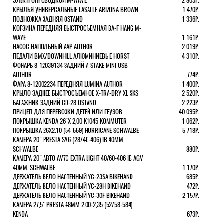
ЭЛЕКТРОПРОВОДКОЙ M-WAVE
2 809Р.
КРЫЛЬЯ УНИВЕРСАЛЬНЫЕ LASALLE ARIZONA BROWN
1 470Р.
ПОДНОЖКА ЗАДНЯЯ OSTAND
1 336Р.
КОРЗИНА ПЕРЕДНЯЯ БЫСТРОСЪЕМНАЯ BA-F HANG M-
WAVE
1 161Р.
НАСОС НАПОЛЬНЫЙ AAP AUTHOR
2 019Р.
ПЕДАЛИ BMX/DOWNHILL АЛЮМИНИЕВЫЕ HORST
4 310Р.
ФОНАРЬ 8-12039134 ЗАДНИЙ A-STAKE MINI USB
AUTHOR
774Р.
ФАРА 8-12002234 ПЕРЕДНЯЯ LUMINA AUTHOR
1 400Р.
КРЫЛО ЗАДНЕЕ БЫСТРОСЪЕМНОЕ X-TRA-DRY XL SKS
2 520Р.
БАГАЖНИК ЗАДНИЙ CD-28 OSTAND
2 223Р.
ПРИЦЕП ДЛЯ ПЕРЕВОЗКИ ДЕТЕЙ ИЛИ ГРУЗОВ
40 095Р.
ПОКРЫШКА KENDA 26"Х 2,00 K1045 KOMMUTER
1 062Р.
ПОКРЫШКА 26X2.10 (54-559) HURRICANE SCHWALBE
5 718Р.
КАМЕРА 20" PRESTA SV6 (28/40-406) IB 40MM.
SCHWALBE
880Р.
КАМЕРА 20" АВТО AV7C EXTRA LIGHT 40/60-406 IB AGV
40MM. SCHWALBE
1 170Р.
ДЕРЖАТЕЛЬ ВЕЛО НАСТЕННЫЙ YC-23SA BIKEHAND
685Р.
ДЕРЖАТЕЛЬ ВЕЛО НАСТЕННЫЙ YC-28H BIKEHAND
472Р.
ДЕРЖАТЕЛЬ ВЕЛО НАСТЕННЫЙ YC-30F BIKEHAND
2 157Р.
КАМЕРА 27,5" PRESTA 48ММ 2,00-2,35 (52/58-584)
KENDA
673Р.