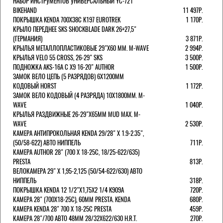
НАБОР ИНСТРУМЕНТОВ УНИВЕРСАЛЬНЫЙ YC-721
BIKEHAND
11 497Р.
ПОКРЫШКА KENDA 700Х38С K197 EUROTREK
1 170Р.
КРЫЛО ПЕРЕДНЕЕ SKS SHOCKBLADE DARK 26+27,5"
(ГЕРМАНИЯ)
3 871Р.
КРЫЛЬЯ МЕТАЛЛОПЛАСТИКОВЫЕ 29"Х60 ММ. M-WAVE
2 994Р.
КРЫЛЬЯ VELO 55 CROSS, 26-29" SKS
3 500Р.
ПОДНОЖКА AKS-16A C X9 16-20" AUTHOR
1 500Р.
ЗАМОК ВЕЛО ЦЕПЬ (5 РАЗРЯДОВ) 6Х1200ММ
КОДОВЫЙ HORST
1 172Р.
ЗАМОК ВЕЛО КОДОВЫЙ (4 РАЗРЯДА) 10Х1800ММ. M-
WAVE
1 040Р.
КРЫЛЬЯ РАЗДВИЖНЫЕ 26-29"Х65ММ MUD MAX. M-
WAVE
2 530Р.
КАМЕРА АНТИПРОКОЛЬНАЯ KENDA 29/28" Х 1.9-2.35",
(50/58-622) АВТО НИППЕЛЬ
711Р.
КАМЕРА AUTHOR 28" (700 Х 18-25С, 18/25-622/635)
PRESTA
813Р.
ВЕЛОКАМЕРА 29" X 1,95-2,125 (50/54-622/630) АВТО
НИППЕЛЬ
318Р.
ПОКРЫШКА KENDA 12 1/2"Х1,75X2 1/4 K909A
720Р.
КАМЕРА 28" (700Х18-25С), 60ММ PRESTA. KENDA
680Р.
КАМЕРА KENDA 28" 700 Х 18-25С PRESTA
459Р.
КАМЕРА 28"/700 АВТО 48ММ 28/32Х622/630 H.R.T.
270Р.