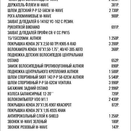
ДЕРЖАТЕЛЬ ФЛЯГИ M-WAVE
381Р.
ШЛЕМ ДЕТСКИЙ Р-Р 52-56СМ M-WAVE
2 730Р.
РОГА АЛЮМИНИЕВЫЕ M-WAVE
900Р.
ЗАХВАТ Д/ПЕДАЛЕЙ 6-14162 YC-162 С РЕЗИН.
РУКОЯТКОЙ BIKEHAND
691Р.
ЗАХВАТ Д/ПЕДАЛЕЙ ПРОФИ CR-V CC PW15
15/15X320ММ. AUTHOR
1 250Р.
ПОКРЫШКА KENDA 26"Х 2,50 60 TPI K905 K-RAD
3 200Р.
ВЕЛОКАМЕРА KENDA 16"Х1.50-1.75", 40/47-305 АВТО
368Р.
ПОДНОЖКА ДЕТСКИХ ВЕЛОСИПЕДОВ ЦЕНТРАЛЬНАЯ
OSTAND
652Р.
ЗАМОК ВЕЛОСИПЕДНЫЙ ПРОТИВОУГОННЫЙ AUTHOR
890Р.
ПОДНОЖКА ЦЕНТРАЛЬНОГО КРЕПЛЕНИЯ AUTHOR
1 500Р.
ШЛЕМ СПОРТИВНЫЙ SKIFF 143 Р-Р 58-62СМ AUTHOR
5 540Р.
ШЛЕМ СПОРТИВНЫЙ Р-Р 58-62СМ VENTURA
3 990Р.
БАГАЖНИК ЗАДНИЙ OSTAND
2 996Р.
КОЛЕСА БАЛАНСИРНЫЕ 12-20''
720Р.
ВЕЛОКОМПЬЮТЕР VDO M1.1
2 430Р.
ПОКРЫШКА KENDA 20"Х1,95 K907 KRACKPOT
872Р.
ПОКРЫШКА KENDA 26"Х 1,95 K935 KHAN
АНТИПРОКОЛЬНЫЙ СЛОЙ K-SHIELD
1 256Р.
ЗВОНОК M-WAVE ЗЕЛЕНЫЙ
180Р.
ЗВОНОК РОЗОВЫЙ M-WAVE
147Р.