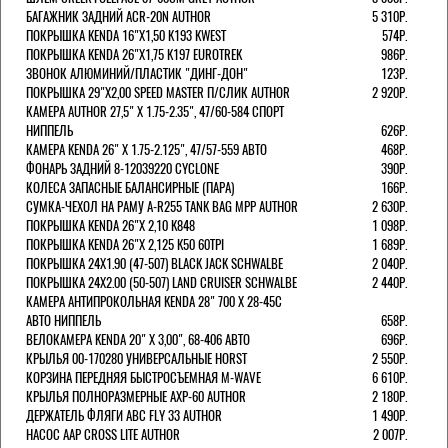
БАГАЖНИК ЗАДНИЙ ACR-20N AUTHOR
5 310Р.
ПОКРЫШКА KENDA 16"Х1,50 K193 KWEST
574Р.
ПОКРЫШКА KENDA 26"Х1,75 K197 EUROTREK
986Р.
ЗВОНОК АЛЮМИНИЙ/ПЛАСТИК "ДИНГ-ДОН"
123Р.
ПОКРЫШКА 29"Х2,00 SPEED MASTER П/СЛИК AUTHOR
2 920Р.
КАМЕРА AUTHOR 27,5" Х 1.75-2.35", 47/60-584 СПОРТ
НИППЕЛЬ
626Р.
КАМЕРА KENDA 26" Х 1.75-2.125", 47/57-559 АВТО
468Р.
ФОНАРЬ ЗАДНИЙ 8-12039220 CYCLONE
390Р.
КОЛЕСА ЗАПАСНЫЕ БАЛАНСИРНЫЕ (ПАРА)
166Р.
CУМКА-ЧЕХОЛ НА РАМУ A-R255 TANK BAG MPP AUTHOR
2 630Р.
ПОКРЫШКА KENDA 26"Х 2,10 K848
1 098Р.
ПОКРЫШКА KENDA 26"Х 2,125 K50 60TPI
1 689Р.
ПОКРЫШКА 24X1.90 (47-507) BLACK JACK SCHWALBE
2 040Р.
ПОКРЫШКА 24X2.00 (50-507) LAND CRUISER SCHWALBE
2 440Р.
КАМЕРА АНТИПРОКОЛЬНАЯ KENDA 28" 700 Х 28-45C
АВТО НИППЕЛЬ
658Р.
ВЕЛОКАМЕРА KENDA 20" Х 3,00", 68-406 АВТО
696Р.
КРЫЛЬЯ 00-170280 УНИВЕРСАЛЬНЫЕ HORST
2 550Р.
КОРЗИНА ПЕРЕДНЯЯ БЫСТРОСЪЕМНАЯ M-WAVE
6 610Р.
КРЫЛЬЯ ПОЛНОРАЗМЕРНЫЕ AXP-60 AUTHOR
2 180Р.
ДЕРЖАТЕЛЬ ФЛЯГИ АВС FLY 33 AUTHOR
1 490Р.
НАСОС AAP CROSS LITE AUTHOR
2 007Р.