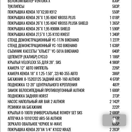
ВЕЛОКОМПЬЮТЕР VENTURA Х
830Р.
ТУКЛИПСЫ
583Р.
ПОКРЫШКА KENDA 10"Х2,00 K912
550Р.
ПОКРЫШКА KENDA 26"Х 1,95 K847 KROSS PLUS
1 018Р.
ПОКРЫШКА KENDA 26"Х 1,95 K847 KROSS PLUSK-SHIELD
1 365Р.
ПОКРЫШКА KENDA 26"Х 1,95 K908K-SHIELD
1 590Р.
ПОКРЫШКА KENDA 27,5"Х 1,35 K193 KWEST
1 340Р.
СТЕНД ДЕМОНСТРАЦИОННЫЙ YC-117N BIKEHAND
1 227Р.
СТЕНД ДЕМОНСТРАЦИОННЫЙ YC-103 BIKEHAND
1 638Р.
СЪЕМНИК КАССЕТЫ "ХЛЫСТ" YC-501A BIKEHAND
640Р.
ЦЕПЕМЕТР (КАЛИБР) CYCLO
1 186Р.
КРЫЛЬЯ VELOFLEXX 55 ДЛЯ 28". SKS
4 980Р.
КАМЕРА 12" АВТО НИППЕЛЬ
226Р.
КАМЕРА KENDA 18" Х 1.25-1.50", 32/40-355 АВТО
386Р.
БАГАЖНИК 8-15203125 ЗАДНИЙ ACR-160 AUTHOR
4 670Р.
ПОДНОЖКА 12-20" ЦЕНТРАЛЬНОГО КРЕПЛЕНИЯ
487Р.
ЗАМОК ВЕЛОСИПЕДНЫЙ ПРОТИВОУГОННЫЙ AUTHOR
1 600Р.
ПОДНОЖКА ЗАДНЯЯ HORST
273Р.
НАСОС НАПОЛЬНЫЙ AIR BAR 2 AUTHOR
2 142Р.
РЕЗИНКИ НА БАГАЖНИК
222Р.
КРЫЛЬЯ 0-10078 УНИВЕРСАЛЬНЫЕ ROWDY SET SKS
2 680Р.
АПТЕЧКА 8-10101202 ARS-56 AUTHOR
217Р.
ЗЕРКАЛО ОВАЛЬНОЕ ЧЕРНОЕ M-WAVE
655Р.
ПОКРЫШКА KENDA 20"Х4 1/4" K1032 KRAZE
2 283Р.