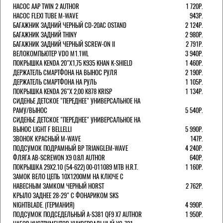
НАСОС AAP TWIN 2 AUTHOR
1 720Р.
НАСОС FLEXI TUBE M-WAVE
943Р.
БАГАЖНИК ЗАДНИЙ ЧЕРНЫЙ СD-20AC OSTAND
2 124Р.
БАГАЖНИК ЗАДНИЙ THINY
2 980Р.
БАГАЖНИК ЗАДНИЙ ЧЕРНЫЙ SCREW-ON II
2 791Р.
ВЕЛОКОМПЬЮТЕР VDO M1.1WL
3 940Р.
ПОКРЫШКА KENDA 20"Х1,75 K935 KHAN K-SHIELD
1 460Р.
ДЕРЖАТЕЛЬ СМАРТФОНА НА ВЫНОС РУЛЯ
2 190Р.
ДЕРЖАТЕЛЬ СМАРТФОНА НА РУЛЬ
1 105Р.
ПОКРЫШКА KENDA 26"Х 2,00 K878 KRISP
1 134Р.
СИДЕНЬЕ ДЕТСКОЕ "ПЕРЕДНЕЕ" УНИВЕРСАЛЬНОЕ НА
РАМУ/ВЫНОС
5 540Р.
СИДЕНЬЕ ДЕТСКОЕ "ПЕРЕДНЕЕ" УНИВЕРСАЛЬНОЕ НА
ВЫНОС LIGHT F BELLELLI
5 990Р.
ЗВОНОК КРАСНЫЙ M-WAVE
147Р.
ПОДСУМОК ПОДРАМНЫЙ BP TRIANGLEM-WAVE
4 240Р.
ФЛЯГА AB-SCREWON X9 0.8Л AUTHOR
640Р.
ПОКРЫШКА 29X2.10 (54-622) 00-011089 MTB H.R.T.
1 160Р.
ЗАМОК ВЕЛО ЦЕПЬ 10Х1200ММ НА КЛЮЧЕ С
НАВЕСНЫМ ЗАМКОМ ЧЕРНЫЙ HORST
2 762Р.
КРЫЛО ЗАДНЕЕ 28-29" С ФОНАРИКОМ SKS
NIGHTBLADE. (ГЕРМАНИЯ)
4 990Р.
ПОДСУМОК ПОДСЕДЕЛЬНЫЙ A-S381 QF9 X7 AUTHOR
1 950Р.