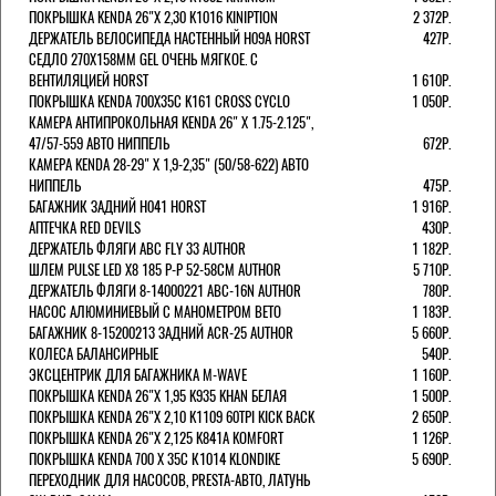
ПОКРЫШКА KENDA 26"Х 2,30 K1016 KINIPTION
2 372Р.
ДЕРЖАТЕЛЬ ВЕЛОСИПЕДА НАСТЕННЫЙ H09A HORST
427Р.
СЕДЛО 270Х158ММ GEL ОЧЕНЬ МЯГКОЕ. С
ВЕНТИЛЯЦИЕЙ HORST
1 610Р.
ПОКРЫШКА KENDA 700Х35С K161 CROSS CYCLO
1 050Р.
КАМЕРА АНТИПРОКОЛЬНАЯ KENDA 26" Х 1.75-2.125",
47/57-559 АВТО НИППЕЛЬ
672Р.
КАМЕРА KENDA 28-29" Х 1,9-2,35" (50/58-622) АВТО
НИППЕЛЬ
475Р.
БАГАЖНИК ЗАДНИЙ H041 HORST
1 916Р.
АПТЕЧКА RED DEVILS
430Р.
ДЕРЖАТЕЛЬ ФЛЯГИ АВС FLY 33 AUTHOR
1 182Р.
ШЛЕМ PULSE LED X8 185 Р-Р 52-58СМ AUTHOR
5 710Р.
ДЕРЖАТЕЛЬ ФЛЯГИ 8-14000221 ABC-16N AUTHOR
780Р.
НАСОС АЛЮМИНИЕВЫЙ С МАНОМЕТРОМ BETO
1 183Р.
БАГАЖНИК 8-15200213 ЗАДНИЙ ACR-25 AUTHOR
5 660Р.
КОЛЕСА БАЛАНСИРНЫЕ
540Р.
ЭКСЦЕНТРИК ДЛЯ БАГАЖНИКА M-WAVE
1 160Р.
ПОКРЫШКА KENDA 26"Х 1,95 K935 KHAN БЕЛАЯ
1 500Р.
ПОКРЫШКА KENDA 26"Х 2,10 K1109 60TPI KICK BACK
2 650Р.
ПОКРЫШКА KENDA 26"Х 2,125 K841A KOMFORT
1 126Р.
ПОКРЫШКА KENDA 700 Х 35С К1014 KLONDIKE
5 690Р.
ПЕРЕХОДНИК ДЛЯ НАСОСОВ, PRESTA-АВТО, ЛАТУНЬ