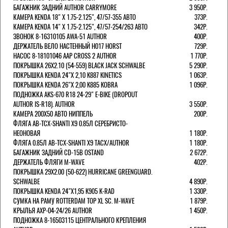
БАГАЖНИК ЗАДНИЙ AUTHOR CARRYMORE
3 950Р.
КАМЕРА KENDA 18" Х 1.75-2.125", 47/57-355 АВТО
373Р.
КАМЕРА KENDA 14" Х 1.75-2.125", 47/57-254/263 АВТО
342Р.
ЗВОНОК 8-16310105 AWA-51 AUTHOR
400Р.
ДЕРЖАТЕЛЬ ВЕЛО НАСТЕННЫЙ H017 HORST
729Р.
НАСОС 8-18101046 AAP CROSS 2 AUTHOR
1 770Р.
ПОКРЫШКА 26X2.10 (54-559) BLACK JACK SCHWALBE
5 290Р.
ПОКРЫШКА KENDA 24"Х 2,10 K887 KINETICS
1 063Р.
ПОКРЫШКА KENDA 26"Х 2,00 K885 KOBRA
1 096Р.
ПОДНОЖКА AKS-670 R18 24-29" E-BIKE (DROPOUT
AUTHOR IS-R18). AUTHOR
3 550Р.
КАМЕРА 200Х50 АВТО НИППЕЛЬ
200Р.
ФЛЯГА AB-TCX-SHANTI X9 0.85Л СЕРЕБРИСТО-
НЕОНОВАЯ
1 180Р.
ФЛЯГА 0.85Л AB-TCX-SHANTI X9 TACX/AUTHOR
1 180Р.
БАГАЖНИК ЗАДНИЙ CD-15B OSTAND
2 672Р.
ДЕРЖАТЕЛЬ ФЛЯГИ M-WAVE
402Р.
ПОКРЫШКА 29X2.00 (50-622) HURRICANE GREENGUARD.
SCHWALBE
4 890Р.
ПОКРЫШКА KENDA 24"Х1,95 K905 K-RAD
1 330Р.
СУМКА НА РАМУ ROTTERDAM TOP XL SC. M-WAVE
1 879Р.
КРЫЛЬЯ AXP-04-24/26 AUTHOR
1 450Р.
ПОДНОЖКА 8-16503115 ЦЕНТРАЛЬНОГО КРЕПЛЕНИЯ