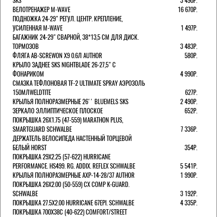
SKS
3 490Р.
ВЕЛОТРЕНАЖЕР M-WAVE
16 670Р.
ПОДНОЖКА 24-29" РЕГУЛ. ЦЕНТР. КРЕПЛЕНИЕ,
УСИЛЕННАЯ M-WAVE
1 497Р.
БАГАЖНИК 24-29" СВАРНОЙ, 38*13,5 СМ ДЛЯ ДИСК.
ТОРМОЗОВ
3 483Р.
ФЛЯГА AB-SCREWON X9 0.6Л AUTHOR
580Р.
КРЫЛО ЗАДНЕЕ SKS NIGHTBLADE 26-27,5" С
ФОНАРИКОМ
4 990Р.
СМАЗКА ТЕФЛОНОВАЯ TF-2 ULTIMATE SPRAY АЭРОЗОЛЬ
150МЛWELDTITE
627Р.
КРЫЛЬЯ ПОЛНОРАЗМЕРНЫЕ 26'' BLUEMELS SKS
2 490Р.
ЗЕРКАЛО ЭЛЛИПТИЧЕСКОЕ ПЛОСКОЕ
652Р.
ПОКРЫШКА 26X1.75 (47-559) MARATHON PLUS,
SMARTGUARD SCHWALBE
7 336Р.
ДЕРЖАТЕЛЬ ВЕЛОCИПЕДА НАСТЕННЫЙ ТОРЦЕВОЙ
БЕЛЫЙ HORST
354Р.
ПОКРЫШКА 29X2.25 (57-622) HURRICANE
PERFORMANCE. HS499. RG. ADDIX. REFLEX SCHWALBE
5 541Р.
КРЫЛЬЯ ПОЛНОРАЗМЕРНЫЕ AXP-14-28/37 AUTHOR
1 990Р.
ПОКРЫШКА 26X2.00 (50-559) CX COMP K-GUARD.
SCHWALBE
3 192Р.
ПОКРЫШКА 27.5X2.00 HURRICANE 67EPI. SCHWALBE
4 335Р.
ПОКРЫШКА 700X38С (40-622) COMFORT/STREET