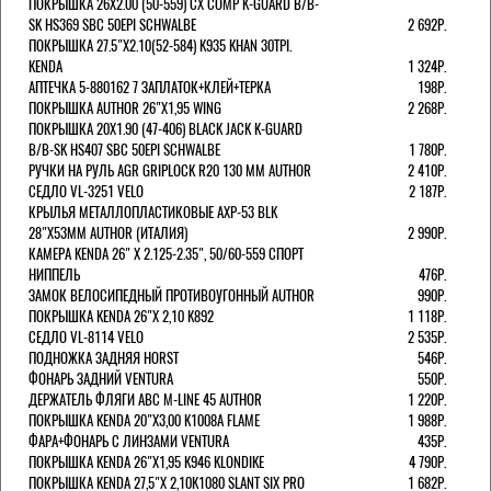
ПОКРЫШКА 26X2.00 (50-559) CX COMP K-GUARD B/B-
SK HS369 SBC 50EPI SCHWALBE
2 692Р.
ПОКРЫШКА 27.5"Х2.10(52-584) K935 KHAN 30TPI.
KENDA
1 324Р.
АПТЕЧКА 5-880162 7 ЗАПЛАТОК+КЛЕЙ+ТЕРКА
198Р.
ПОКРЫШКА AUTHOR 26"Х1,95 WING
2 268Р.
ПОКРЫШКА 20X1.90 (47-406) BLACK JACK K-GUARD
B/B-SK HS407 SBC 50EPI SCHWALBE
1 780Р.
РУЧКИ НА РУЛЬ AGR GRIPLOCK R20 130 ММ AUTHOR
2 410Р.
СЕДЛО VL-3251 VELO
2 187Р.
КРЫЛЬЯ МЕТАЛЛОПЛАСТИКОВЫЕ AXP-53 BLK
28"Х53ММ AUTHOR (ИТАЛИЯ)
2 990Р.
КАМЕРА KENDA 26" Х 2.125-2.35", 50/60-559 СПОРТ
НИППЕЛЬ
476Р.
ЗАМОК ВЕЛОСИПЕДНЫЙ ПРОТИВОУГОННЫЙ AUTHOR
990Р.
ПОКРЫШКА KENDA 26"Х 2,10 K892
1 118Р.
СЕДЛО VL-8114 VELO
2 535Р.
ПОДНОЖКА ЗАДНЯЯ HORST
546Р.
ФОНАРЬ ЗАДНИЙ VENTURA
550Р.
ДЕРЖАТЕЛЬ ФЛЯГИ АВС M-LINE 45 AUTHOR
1 220Р.
ПОКРЫШКА KENDA 20"Х3,00 K1008A FLAME
1 988Р.
ФАРА+ФОНАРЬ С ЛИНЗАМИ VENTURA
435Р.
ПОКРЫШКА KENDA 26"Х1,95 K946 KLONDIKE
4 790Р.
ПОКРЫШКА KENDA 27,5"Х 2,10K1080 SLANT SIX PRO
1 682Р.