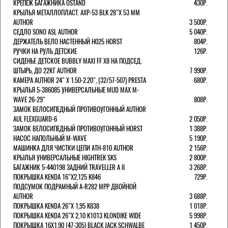
КРЕПЕЖ БАГАЖНИКА OSTAND
430Р.
КРЫЛЬЯ МЕТАЛЛОПЛАСТ. AXP-53 BLK 28"Х 53 ММ
AUTHOR
3 500Р.
СЕДЛО SONO ASL AUTHOR
5 040Р.
ДЕРЖАТЕЛЬ ВЕЛО НАСТЕННЫЙ H025 HORST
804Р.
РУЧКИ НА РУЛЬ ДЕТСКИЕ
126Р.
СИДЕНЬЕ ДЕТСКОЕ BUBBLY MAXI FF X8 НА ПОДСЕД.
ШТЫРЬ, ДО 22КГ AUTHOR
7 990Р.
КАМЕРА AUTHOR 24" Х 1.50-2.20", (32/57-507) PRESTA
680Р.
КРЫЛЬЯ 5-386085 УНИВЕРСАЛЬНЫЕ MUD MAX M-
WAVE 26-29"
808Р.
ЗАМОК ВЕЛОСИПЕДНЫЙ ПРОТИВОУГОННЫЙ AUTHOR
AUL FLEXGUARD-6
2 050Р.
ЗАМОК ВЕЛОСИПЕДНЫЙ ПРОТИВОУГОННЫЙ HORST
1 388Р.
НАСОС НАПОЛЬНЫЙ M-WAVE
5 190Р.
МАШИНКА ДЛЯ ЧИСТКИ ЦЕПИ ATH-810 AUTHOR
2 156Р.
КРЫЛЬЯ УНИВЕРСАЛЬНЫЕ HIGHTREK SKS
2 800Р.
БАГАЖНИК 5-440198 ЗАДНИЙ TRAVELLER A II
3 268Р.
ПОКРЫШКА KENDA 16"Х2,125 K846
729Р.
ПОДСУМОК ПОДРАМНЫЙ A-R282 MPP ДВОЙНОЙ
AUTHOR
3 688Р.
ПОКРЫШКА KENDA 26"Х 1,95 K838
1 018Р.
ПОКРЫШКА KENDA 26"Х 2,10 K1013 KLONDIKE WIDE
5 998Р.
ПОКРЫШКА 16X1.90 (47-305) BLACK JACK SCHWALBE
1 450Р.