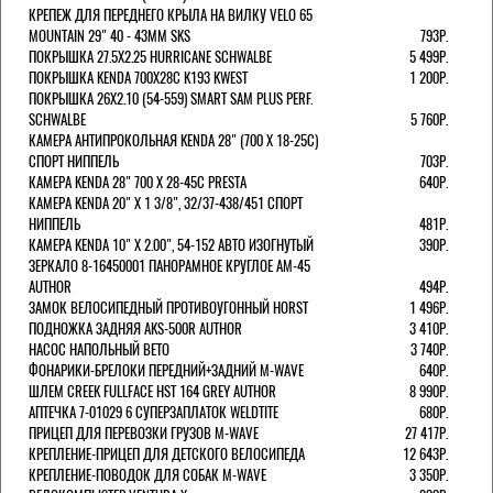
КРЕПЕЖ ДЛЯ ПЕРЕДНЕГО КРЫЛА НА ВИЛКУ VELO 65
MOUNTAIN 29" 40 - 43ММ SKS
793Р.
ПОКРЫШКА 27.5X2.25 HURRICANE SCHWALBE
5 499Р.
ПОКРЫШКА KENDA 700Х28С K193 KWEST
1 200Р.
ПОКРЫШКА 26X2.10 (54-559) SMART SAM PLUS PERF.
SCHWALBE
5 760Р.
КАМЕРА АНТИПРОКОЛЬНАЯ KENDA 28" (700 Х 18-25C)
СПОРТ НИППЕЛЬ
703Р.
КАМЕРА KENDA 28" 700 Х 28-45С PRESTA
640Р.
КАМЕРА KENDA 20" Х 1 3/8", 32/37-438/451 СПОРТ
НИППЕЛЬ
481Р.
КАМЕРА KENDA 10" Х 2.00", 54-152 АВТО ИЗОГНУТЫЙ
390Р.
ЗЕРКАЛО 8-16450001 ПАНОРАМНОЕ КРУГЛОЕ AM-45
AUTHOR
494Р.
ЗАМОК ВЕЛОСИПЕДНЫЙ ПРОТИВОУГОННЫЙ HORST
1 496Р.
ПОДНОЖКА ЗАДНЯЯ AKS-500R AUTHOR
3 410Р.
НАСОС НАПОЛЬНЫЙ BETO
3 740Р.
ФОНАРИКИ-БРЕЛОКИ ПЕРЕДНИЙ+ЗАДНИЙ M-WAVE
640Р.
ШЛЕМ CREEK FULLFACE HST 164 GREY AUTHOR
8 990Р.
АПТЕЧКА 7-01029 6 СУПЕРЗАПЛАТОК WELDTITE
680Р.
ПРИЦЕП ДЛЯ ПЕРЕВОЗКИ ГРУЗОВ M-WAVE
27 417Р.
КРЕПЛЕНИЕ-ПРИЦЕП ДЛЯ ДЕТСКОГО ВЕЛОСИПЕДА
12 643Р.
КРЕПЛЕНИЕ-ПОВОДОК ДЛЯ СОБАК M-WAVE
3 350Р.