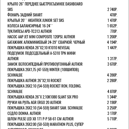
КРЫЛО 26" ПЕРЕДНЕЕ БЫСТРОСЪЕМНОЕ DASHBOARD
SKS
2 740Р.
ФОНАРЬ ЗАДНИЙ SMART
478Р.
КРЫЛЬЯ 20'' HIGHTREK JUNIOR SET SKS
1 470Р.
КОЛЕСА БАЛАНСИРНЫЕ 16-24''
1 652Р.
ТУКЛИПСЫ APD-TC313 AUTHOR
770Р.
НАСОС AAP JET MINI COMPOSITE 120PSI. AUTHOR
1 200Р.
БАГАЖНИК АЛЮМИНИЕВЫЙ 24-29" СВАРНОЙ. ЧЕРНЫЙ
4 194Р.
ПОКРЫШКА KENDA 26"Х2,10 K1010 NEVEGAL
1 447Р.
ПОДСУМОК ПОДСЕДЕЛЬНЫЙ A-S310 TPN МИНИ
AUTHOR
1 317Р.
ЗАМОК ВЕЛОСИПЕДНЫЙ ПРОТИВОУГОННЫЙ AUTHOR
3 670Р.
ПОКРЫШКА 26X1,75 (47-559) WINTER (100ШИПОВ).
SCHWALBE
4 390Р.
ПОКРЫШКА AUTHOR 26"Х2,10 ROCKET
2 280Р.
ПОКРЫШКА 26X2.10 (54-559) ROCKET RON, FOLDING.
SCHWALBE
4 870Р.
ПОКРЫШКА KENDA 26"Х 2,10K1080 SLANT SIX PRO
1 344Р.
РУЧКИ НА РУЛЬ AGR ERGO 20 AUTHOR
2 190Р.
ПОКРЫШКА 26X2.10 (54-559) SMART SAM. SCHWALBE
3 250Р.
СЕДЛО DONNA. AUTHOR
3 170Р.
ШЛЕМ PULSE LED X8 171 Р-Р 58-61 СМ AUTHOR
5 710Р.
ПОКРЫШКА 26X2.00 (50-559) MARATHON PLUS, СУПЕР