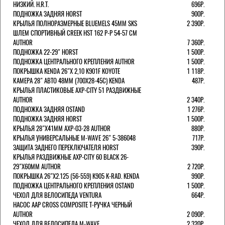
НИЗКИЙ. H.R.T.
696Р.
ПОДНОЖКА ЗАДНЯЯ HORST
900Р.
КРЫЛЬЯ ПОЛНОРАЗМЕРНЫЕ BLUEMELS 45MM SKS
2 390Р.
ШЛЕМ СПОРТИВНЫЙ CREEK HST 162 Р-Р 54-57 СМ
AUTHOR
7 360Р.
ПОДНОЖКА 22-29" HORST
1 500Р.
ПОДНОЖКА ЦЕНТРАЛЬНОГО КРЕПЛЕНИЯ AUTHOR
1 500Р.
ПОКРЫШКА KENDA 26"Х 2,10 K901F KOYOTE
1 118Р.
КАМЕРА 28" АВТО 48ММ (700Х28-45С) KENDA
487Р.
КРЫЛЬЯ ПЛАСТИКОВЫЕ AXP-CITY 51 РАЗДВИЖНЫЕ
AUTHOR
2 340Р.
ПОДНОЖКА ЗАДНЯЯ OSTAND
1 276Р.
ПОДНОЖКА ЗАДНЯЯ HORST
1 500Р.
КРЫЛЬЯ 28"Х41ММ AXP-03-28 AUTHOR
880Р.
КРЫЛЬЯ УНИВЕРСАЛЬНЫЕ M-WAVE 26" 5-386048
717Р.
ЗАЩИТА ЗАДНЕГО ПЕРЕКЛЮЧАТЕЛЯ HORST
390Р.
КРЫЛЬЯ РАЗДВИЖНЫЕ AXP-CITY 60 BLACK 26-
29"Х60ММ AUTHOR
2 720Р.
ПОКРЫШКА 26"Х2.125 (56-559) K905 K-RAD. KENDA
990Р.
ПОДНОЖКА ЦЕНТРАЛЬНОГО КРЕПЛЕНИЯ OSTAND
1 500Р.
ЧЕХОЛ ДЛЯ ВЕЛОСИПЕДА VENTURA
664Р.
НАСОС AAP CROSS COMPOSITE Т-РУЧКА ЧЕРНЫЙ
AUTHOR
2 090Р.
ЧЕХОЛ ДЛЯ ВЕЛОСИПЕДА M-WAVE
2 320Р.