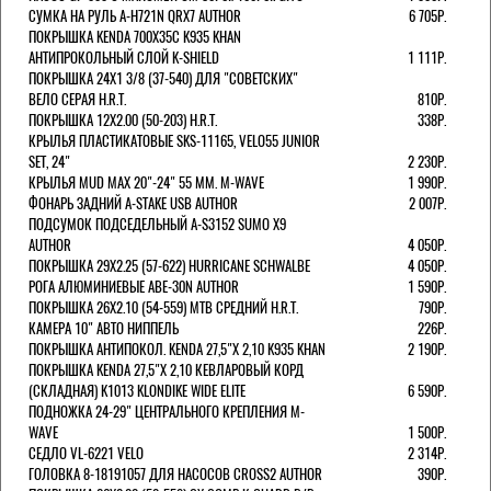
СУМКА НА РУЛЬ A-H721N QRX7 AUTHOR
6 705Р.
ПОКРЫШКА KENDA 700Х35С K935 KHAN
АНТИПРОКОЛЬНЫЙ СЛОЙ K-SHIELD
1 111Р.
ПОКРЫШКА 24X1 3/8 (37-540) ДЛЯ "СОВЕТСКИХ"
ВЕЛО СЕРАЯ H.R.T.
810Р.
ПОКРЫШКА 12X2.00 (50-203) H.R.T.
338Р.
КРЫЛЬЯ ПЛАСТИКАТОВЫЕ SKS-11165, VELO55 JUNIOR
SET, 24"
2 230Р.
КРЫЛЬЯ MUD MAX 20"-24" 55 ММ. M-WAVE
1 990Р.
ФОНАРЬ ЗАДНИЙ A-STAKE USB AUTHOR
2 007Р.
ПОДСУМОК ПОДСЕДЕЛЬНЫЙ A-S3152 SUMO X9
AUTHOR
4 050Р.
ПОКРЫШКА 29X2.25 (57-622) HURRICANE SCHWALBE
4 050Р.
РОГА АЛЮМИНИЕВЫЕ ABE-30N AUTHOR
1 590Р.
ПОКРЫШКА 26X2.10 (54-559) MTB СРЕДНИЙ H.R.T.
790Р.
КАМЕРА 10" АВТО НИППЕЛЬ
226Р.
ПОКРЫШКА АНТИПОКОЛ. KENDA 27,5"Х 2,10 K935 KHAN
2 190Р.
ПОКРЫШКА KENDA 27,5"Х 2,10 КЕВЛАРОВЫЙ КОРД
(СКЛАДНАЯ) K1013 KLONDIKE WIDE ELITE
6 590Р.
ПОДНОЖКА 24-29" ЦЕНТРАЛЬНОГО КРЕПЛЕНИЯ M-
WAVE
1 500Р.
СЕДЛО VL-6221 VELO
2 314Р.
ГОЛОВКА 8-18191057 ДЛЯ НАСОСОВ CROSS2 AUTHOR
390Р.