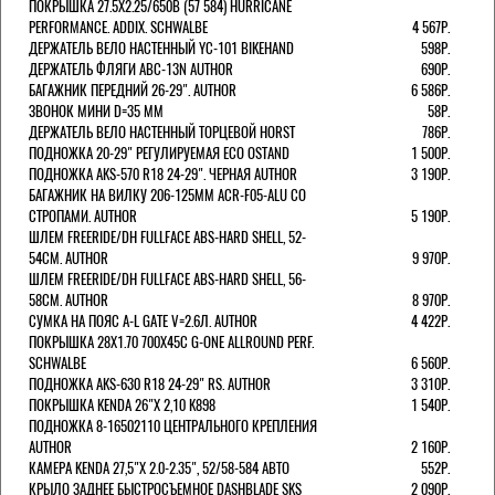
ПОКРЫШКА 27.5X2.25/650B (57 584) HURRICANE
PERFORMANCE. ADDIX. SCHWALBE
4 567Р.
ДЕРЖАТЕЛЬ ВЕЛО НАСТЕННЫЙ YC-101 BIKEHAND
598Р.
ДЕРЖАТЕЛЬ ФЛЯГИ ABC-13N AUTHOR
690Р.
БАГАЖНИК ПЕРЕДНИЙ 26-29". AUTHOR
6 586Р.
ЗВОНОК МИНИ D=35 ММ
58Р.
ДЕРЖАТЕЛЬ ВЕЛО НАСТЕННЫЙ ТОРЦЕВОЙ HORST
786Р.
ПОДНОЖКА 20-29" РЕГУЛИРУЕМАЯ ECO OSTAND
1 500Р.
ПОДНОЖКА AKS-570 R18 24-29". ЧЕРНАЯ AUTHOR
3 190Р.
БАГАЖНИК НА ВИЛКУ 206-125ММ ACR-F05-ALU СО
СТРОПАМИ. AUTHOR
5 190Р.
ШЛЕМ FREERIDE/DH FULLFACE ABS-HARD SHELL, 52-
54СМ. AUTHOR
9 970Р.
ШЛЕМ FREERIDE/DH FULLFACE ABS-HARD SHELL, 56-
58СМ. AUTHOR
8 970Р.
СУМКА НА ПОЯС A-L GATE V=2.6Л. AUTHOR
4 422Р.
ПОКРЫШКА 28X1.70 700X45C G-ONE ALLROUND PERF.
SCHWALBE
6 560Р.
ПОДНОЖКА AKS-630 R18 24-29" RS. AUTHOR
3 310Р.
ПОКРЫШКА KENDA 26"Х 2,10 K898
1 540Р.
ПОДНОЖКА 8-16502110 ЦЕНТРАЛЬНОГО КРЕПЛЕНИЯ
AUTHOR
2 160Р.
КАМЕРА KENDA 27,5"Х 2.0-2.35", 52/58-584 АВТО
552Р.
КРЫЛО ЗАДНЕЕ БЫСТРОСЪЕМНОЕ DASHBLADE SKS
2 090Р.