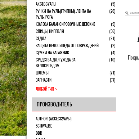
АКСЕССУАРЫ
(5)
РУЧКИ НА РУЛЬ(ГРИПСЫ), ЛЕНТА НА
(26)
кликни
РУЛЬ, РОГА
КОЛЕСА БАЛАНСИРОВОЧНЫЕ ДЕТСКИЕ
(9)
СПИЦЫ, НИППЕЛЯ
(56)
СЁДЛА
(21)
ЗАЩИТА ВЕЛОСИПЕДА ОТ ПОВРЕЖДЕНИЙ
(2)
СУМКИ НА БАГАЖНИК
(4)
Покры
СРЕДСТВА ДЛЯ УХОДА ЗА
(10)
ВЕЛОСИПЕДОМ
ШЛЕМЫ
(71)
ЗАПЧАСТИ
(77)
ЛЮБОЙ ТИП
ПРОИЗВОДИТЕЛЬ
AUTHOR (АКСЕССУАРЫ)
SCHWALBE
BBB