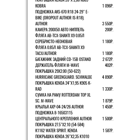
KOBRA
1 096Р.
ПОДНОЖКА AKS-670 R18 24-29" E-
BIKE (DROPOUT AUTHOR IS-R18).
AUTHOR
3 550Р.
КАМЕРА 200Х50 АВТО НИППЕЛЬ
200Р.
ФЛЯГА AB-TCX-SHANTI X9 0.85Л
СЕРЕБРИСТО-НЕОНОВАЯ
1 180Р.
ФЛЯГА 0.85Л AB-TCX-SHANTI X9
TACX/AUTHOR
1 180Р.
БАГАЖНИК ЗАДНИЙ CD-15B OSTAND
2 672Р.
ДЕРЖАТЕЛЬ ФЛЯГИ M-WAVE
402Р.
ПОКРЫШКА 29X2.00 (50-622)
HURRICANE GREENGUARD. SCHWALBE
4 890Р.
ПОКРЫШКА KENDA 24"Х1,95 K905 K-
RAD
1 330Р.
СУМКА НА РАМУ ROTTERDAM TOP XL
SC. M-WAVE
1 879Р.
КРЫЛЬЯ AXP-04-24/26 AUTHOR
1 450Р.
ПОДНОЖКА 8-16503115
ЦЕНТРАЛЬНОГО КРЕПЛЕНИЯ AUTHOR
1 500Р.
ПОКРЫШКА 27.5"Х2.10 (54-584)
K1162 WATER SPIRIT. KENDA
1 587Р.
ПОКРЫШКА KENDA 26"Х2,35 K1010