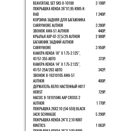
BEAVERTAIL SET SKS 0-10100
3 108Р.
ПОКРЫШКА KENDA 26"Х1,95 K905 K-
RAD
1 240Р.
КОРЗИНА ЗАДНЯЯ ДЛЯ БАГАЖНИКА
CARRYMORE AUTHOR
3 280Р.
ЗВОНОК AWA-51 AUTHOR
440Р.
КРЫЛЬЯ AXP-07-27,5/29 AUTHOR
2 900Р.
БАГАЖНИК ЗАДНИЙ AUTHOR
CARRYMORE
3 950Р.
КАМЕРА KENDA 18" Х 1.75-2.125",
47/57-355 АВТО
373Р.
КАМЕРА KENDA 14" Х 1.75-2.125",
47/57-254/263 АВТО
342Р.
ЗВОНОК 8-16310105 AWA-51
AUTHOR
400Р.
ДЕРЖАТЕЛЬ ВЕЛО НАСТЕННЫЙ H017
HORST
729Р.
НАСОС 8-18101046 AAP CROSS 2
AUTHOR
1 770Р.
ПОКРЫШКА 26X2.10 (54-559) BLACK
JACK SCHWALBE
5 290Р.
ПОКРЫШКА KENDA 24"Х 2,10 K887
KINETICS
1 063Р.
ПОКРЫШКА KENDA 26"Х 2,00 K885