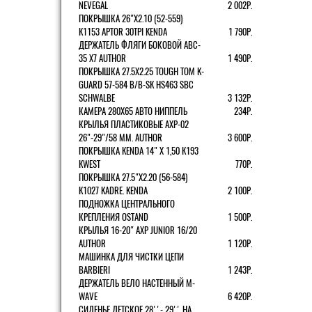
NEVEGAL
2 002Р.
ПОКРЫШКА 26"Х2.10 (52-559)
K1153 APTOR 30TPI KENDA
1 790Р.
ДЕРЖАТЕЛЬ ФЛЯГИ БОКОВОЙ ABC-
35 X7 AUTHOR
1 490Р.
ПОКРЫШКА 27.5X2.25 TOUGH TOM K-
GUARD 57-584 B/B-SK HS463 SBC
SCHWALBE
3 132Р.
КАМЕРА 280Х65 АВТО НИППЕЛЬ
234Р.
КРЫЛЬЯ ПЛАСТИКОВЫЕ AXP-02
26"-29"/58 ММ. AUTHOR
3 600Р.
ПОКРЫШКА KENDA 14" Х 1,50 K193
KWEST
770Р.
ПОКРЫШКА 27.5"Х2.20 (56-584)
K1027 KADRE. KENDA
2 100Р.
ПОДНОЖКА ЦЕНТРАЛЬНОГО
КРЕПЛЕНИЯ OSTAND
1 500Р.
КРЫЛЬЯ 16-20" AXP JUNIOR 16/20
AUTHOR
1 120Р.
МАШИНКА ДЛЯ ЧИСТКИ ЦЕПИ
BARBIERI
1 243Р.
ДЕРЖАТЕЛЬ ВЕЛО НАСТЕННЫЙ M-
WAVE
6 420Р.
СИДЕНЬЕ ДЕТСКОЕ 28''- 29'' НА