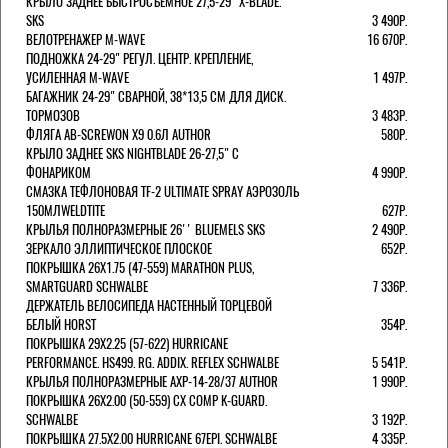
КРЫЛО ЗАДНЕЕ БЫСТРОСЪЕМНОЕ 27,5-29" X-BLADE.
SKS
3 490Р.
ВЕЛОТРЕНАЖЕР M-WAVE
16 670Р.
ПОДНОЖКА 24-29" РЕГУЛ. ЦЕНТР. КРЕПЛЕНИЕ,
УСИЛЕННАЯ M-WAVE
1 497Р.
БАГАЖНИК 24-29" СВАРНОЙ, 38*13,5 СМ ДЛЯ ДИСК.
ТОРМОЗОВ
3 483Р.
ФЛЯГА AB-SCREWON X9 0.6Л AUTHOR
580Р.
КРЫЛО ЗАДНЕЕ SKS NIGHTBLADE 26-27,5" С
ФОНАРИКОМ
4 990Р.
СМАЗКА ТЕФЛОНОВАЯ TF-2 ULTIMATE SPRAY АЭРОЗОЛЬ
150МЛWELDTITE
627Р.
КРЫЛЬЯ ПОЛНОРАЗМЕРНЫЕ 26'' BLUEMELS SKS
2 490Р.
ЗЕРКАЛО ЭЛЛИПТИЧЕСКОЕ ПЛОСКОЕ
652Р.
ПОКРЫШКА 26X1.75 (47-559) MARATHON PLUS,
SMARTGUARD SCHWALBE
7 336Р.
ДЕРЖАТЕЛЬ ВЕЛОCИПЕДА НАСТЕННЫЙ ТОРЦЕВОЙ
БЕЛЫЙ HORST
354Р.
ПОКРЫШКА 29X2.25 (57-622) HURRICANE
PERFORMANCE. HS499. RG. ADDIX. REFLEX SCHWALBE
5 541Р.
КРЫЛЬЯ ПОЛНОРАЗМЕРНЫЕ AXP-14-28/37 AUTHOR
1 990Р.
ПОКРЫШКА 26X2.00 (50-559) CX COMP K-GUARD.
SCHWALBE
3 192Р.
ПОКРЫШКА 27.5X2.00 HURRICANE 67EPI. SCHWALBE
4 335Р.