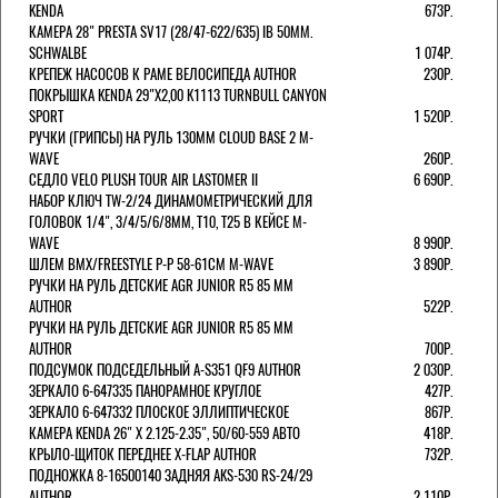
KENDA
673Р.
КАМЕРА 28" PRESTA SV17 (28/47-622/635) IB 50MM.
SCHWALBE
1 074Р.
КРЕПЕЖ НАСОСОВ К РАМЕ ВЕЛОСИПЕДА AUTHOR
230Р.
ПОКРЫШКА KENDA 29"Х2,00 K1113 TURNBULL CANYON
SPORT
1 520Р.
РУЧКИ (ГРИПСЫ) НА РУЛЬ 130ММ CLOUD BASE 2 M-
WAVE
260Р.
СЕДЛО VELO PLUSH TOUR AIR LASTOMER II
6 690Р.
НАБОР КЛЮЧ TW-2/24 ДИНАМОМЕТРИЧЕСКИЙ ДЛЯ
ГОЛОВОК 1/4", 3/4/5/6/8ММ, T10, T25 В КЕЙСЕ M-
WAVE
8 990Р.
ШЛЕМ ВМХ/FREESTYLE Р-Р 58-61СМ M-WAVE
3 890Р.
РУЧКИ НА РУЛЬ ДЕТСКИЕ AGR JUNIOR R5 85 ММ
AUTHOR
522Р.
РУЧКИ НА РУЛЬ ДЕТСКИЕ AGR JUNIOR R5 85 ММ
AUTHOR
700Р.
ПОДСУМОК ПОДСЕДЕЛЬНЫЙ A-S351 QF9 AUTHOR
2 030Р.
ЗЕРКАЛО 6-647335 ПАНОРАМНОЕ КРУГЛОЕ
427Р.
ЗЕРКАЛО 6-647332 ПЛОСКОЕ ЭЛЛИПТИЧЕСКОЕ
867Р.
КАМЕРА KENDA 26" Х 2.125-2.35", 50/60-559 АВТО
418Р.
КРЫЛО-ЩИТОК ПЕРЕДНЕЕ X-FLAP AUTHOR
732Р.
ПОДНОЖКА 8-16500140 ЗАДНЯЯ AKS-530 RS-24/29
AUTHOR
2 110Р.