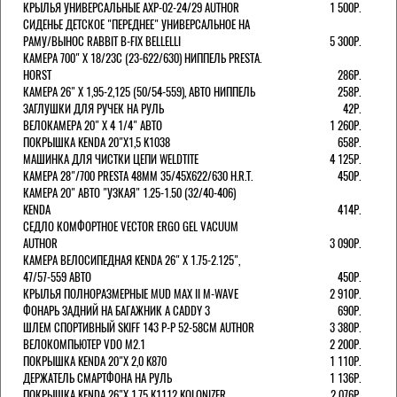
КРЫЛЬЯ УНИВЕРСАЛЬНЫЕ AXP-02-24/29 AUTHOR
1 500Р.
СИДЕНЬЕ ДЕТСКОЕ "ПЕРЕДНЕЕ" УНИВЕРСАЛЬНОЕ НА
РАМУ/ВЫНОС RABBIT B-FIX BELLELLI
5 300Р.
КАМЕРА 700" Х 18/23C (23-622/630) НИППЕЛЬ PRESTA.
HORST
286Р.
КАМЕРА 26" X 1,95-2,125 (50/54-559), АВТО НИППЕЛЬ
258Р.
ЗАГЛУШКИ ДЛЯ РУЧЕК НА РУЛЬ
42Р.
ВЕЛОКАМЕРА 20" Х 4 1/4" АВТО
1 260Р.
ПОКРЫШКА KENDA 20"Х1,5 K1038
658Р.
МАШИНКА ДЛЯ ЧИСТКИ ЦЕПИ WELDTITE
4 125Р.
КАМЕРА 28"/700 PRESTA 48ММ 35/45Х622/630 H.R.T.
450Р.
КАМЕРА 20" АВТО "УЗКАЯ" 1.25-1.50 (32/40-406)
KENDA
414Р.
СЕДЛО КОМФОРТНОЕ VECTOR ERGO GEL VACUUM
AUTHOR
3 090Р.
КАМЕРА ВЕЛОСИПЕДНАЯ KENDA 26" Х 1.75-2.125",
47/57-559 АВТО
450Р.
КРЫЛЬЯ ПОЛНОРАЗМЕРНЫЕ MUD MAX II M-WAVE
2 910Р.
ФОНАРЬ ЗАДНИЙ НА БАГАЖНИК A CADDY 3
690Р.
ШЛЕМ СПОРТИВНЫЙ SKIFF 143 Р-Р 52-58СМ AUTHOR
3 380Р.
ВЕЛОКОМПЬЮТЕР VDO M2.1
2 200Р.
ПОКРЫШКА KENDA 20"Х 2,0 K870
1 110Р.
ДЕРЖАТЕЛЬ СМАРТФОНА НА РУЛЬ
1 136Р.
ПОКРЫШКА KENDA 26"Х 1,75 K1112 KOLONIZER
2 076Р.