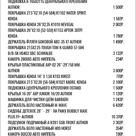
ПОДНОЖКА 8-16503115 ЦЕНТРАЛЬНОГО КРЕПЛЕНИЯ
AUTHOR
1 500Р.
ПОКРЫШКА 27.5"Х2.10 (54-584) K1162 WATER SPIRIT.
KENDA
1 587Р.
ПОКРЫШКА KENDA 26"Х2,35 K1010 NEVEGAL
2 002Р.
ПОКРЫШКА 26"Х2.10 (52-559) K1153 APTOR 30TPI
KENDA
1 790Р.
ДЕРЖАТЕЛЬ ФЛЯГИ БОКОВОЙ ABC-35 X7 AUTHOR
1 490Р.
ПОКРЫШКА 27.5X2.25 TOUGH TOM K-GUARD 57-584
B/B-SK HS463 SBC SCHWALBE
3 132Р.
КАМЕРА 280Х65 АВТО НИППЕЛЬ
234Р.
КРЫЛЬЯ ПЛАСТИКОВЫЕ AXP-02 26"-29"/58 ММ.
AUTHOR
3 600Р.
ПОКРЫШКА KENDA 14" Х 1,50 K193 KWEST
770Р.
ПОКРЫШКА 27.5"Х2.20 (56-584) K1027 KADRE. KENDA
2 100Р.
ПОДНОЖКА ЦЕНТРАЛЬНОГО КРЕПЛЕНИЯ OSTAND
1 500Р.
КРЫЛЬЯ 16-20" AXP JUNIOR 16/20 AUTHOR
1 120Р.
МАШИНКА ДЛЯ ЧИСТКИ ЦЕПИ BARBIERI
1 243Р.
ДЕРЖАТЕЛЬ ВЕЛО НАСТЕННЫЙ M-WAVE
6 420Р.
СИДЕНЬЕ ДЕТСКОЕ 28''- 29'' НА РАМУ BUBBLY MAXI
PLUS FF+ AUTHOR
10 370Р.
ПОДСУМОК ПОДРАМНЫЙ A-R281 GSB FRONT AUTHOR
2 302Р.
ДЕРЖАТЕЛЬ ВЕЛО НАСТЕННЫЙ H09 HORST
354Р.
КАМЕРА 60X230 АВТО НИППЕЛЬ
190Р.