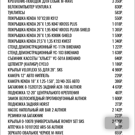
КРЕПЛЕНИЕ-ПОВОДОК ДЛЯ СОБАК M-WAVE
3 350Р.
ВЕЛОКОМПЬЮТЕР VENTURA Х
830Р.
ТУКЛИПСЫ
583Р.
ПОКРЫШКА KENDA 10"Х2,00 K912
550Р.
ПОКРЫШКА KENDA 26"Х 1,95 K847 KROSS PLUS
1 018Р.
ПОКРЫШКА KENDA 26"Х 1,95 K847 KROSS PLUSK-SHIELD
1 365Р.
ПОКРЫШКА KENDA 26"Х 1,95 K908K-SHIELD
1 590Р.
ПОКРЫШКА KENDA 27,5"Х 1,35 K193 KWEST
1 340Р.
СТЕНД ДЕМОНСТРАЦИОННЫЙ YC-117N BIKEHAND
1 227Р.
СТЕНД ДЕМОНСТРАЦИОННЫЙ YC-103 BIKEHAND
1 638Р.
СЪЕМНИК КАССЕТЫ "ХЛЫСТ" YC-501A BIKEHAND
640Р.
ЦЕПЕМЕТР (КАЛИБР) CYCLO
1 186Р.
КРЫЛЬЯ VELOFLEXX 55 ДЛЯ 28". SKS
4 980Р.
КАМЕРА 12" АВТО НИППЕЛЬ
226Р.
КАМЕРА KENDA 18" Х 1.25-1.50", 32/40-355 АВТО
386Р.
БАГАЖНИК 8-15203125 ЗАДНИЙ ACR-160 AUTHOR
4 670Р.
ПОДНОЖКА 12-20" ЦЕНТРАЛЬНОГО КРЕПЛЕНИЯ
487Р.
ЗАМОК ВЕЛОСИПЕДНЫЙ ПРОТИВОУГОННЫЙ AUTHOR
1 600Р.
ПОДНОЖКА ЗАДНЯЯ HORST
273Р.
НАСОС НАПОЛЬНЫЙ AIR BAR 2 AUTHOR
2 142Р.
РЕЗИНКИ НА БАГАЖНИК
222Р.
КРЫЛЬЯ 0-10078 УНИВЕРСАЛЬНЫЕ ROWDY SET SKS
2 680Р.
АПТЕЧКА 8-10101202 ARS-56 AUTHOR
217Р.
ЗЕРКАЛО ОВАЛЬНОЕ ЧЕРНОЕ M-WAVE
655Р.