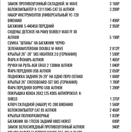
ЗАМОК ПРОТИВОУГОННЫЙ СКЛАДНОЙ. M-WAVE
3 166Р.
ВЕЛОКОМПЬЮТЕР 8-13111045 CAT 5S AUTHOR
3 200Р.
НАБОР ИНСТРУМЕНТОВ УНИВЕРСАЛЬНЫЙ YC-728
BIKEHAND
7 496Р.
БАГАЖНИК 5-440458 ПЕРЕДНИЙ
2 950Р.
СИДЕНЬЕ ДЕТСКОЕ НА РАМУ BUBBLY MAXI FF X8
AUTHOR
5 190Р.
СУМКА-"ШТАНЫ" НА БАГАЖНИК ЧЕРНО-
ЗЕЛЕНАЯAMSTERDAM DOUBLE M-WAVE
2 812Р.
КРЫЛЬЯ 26"-28" SKS HIGHTREK 2.0 (ГЕРМАНИЯ)
1 590Р.
ФАРА И ФОНАРЬ AUTHOR
1 485Р.
РУЧКИ НА РУЛЬ AGR ERGO 2 130ММ AUTHOR
1 040Р.
ФАРА ПЕРЕДНЯЯ USB AUTHOR
2 650Р.
ПОДНОЖКА ЗАДНЯЯ 26-29" НА ОДНО ПЕРО OSTAND
1 600Р.
КРЫЛЬЯ 26" CROSSBOARD-SET SKS (ГЕРМАНИЯ)
1 780Р.
ФАРА ПЕРЕДНЯЯ DOPPIO USB AUTHOR
1 390Р.
ПОКРЫШКА KENDA 26Х2,125 K905 АНТИПРОКОЛ. K-
SHIELD
1 375Р.
КЛЮЧ СКЛАДНОЙ (НАБОР) YC-280 BIKEHAND
1 560Р.
ВЕЛОКОМПЬЮТЕР CAT 8S AUTHOR
2 460Р.
КРЫЛЬЯ ПОЛНОРАЗМЕРНЫЕ
1 839Р.
БАГАЖНИК 00-170336 ЗАДНИЙ H003 HORST
690Р.
ЗАМОК ВЕЛОСИПЕДНЫЙ ПРОТИВОУГОННЫЙ AUTHOR
940Р.