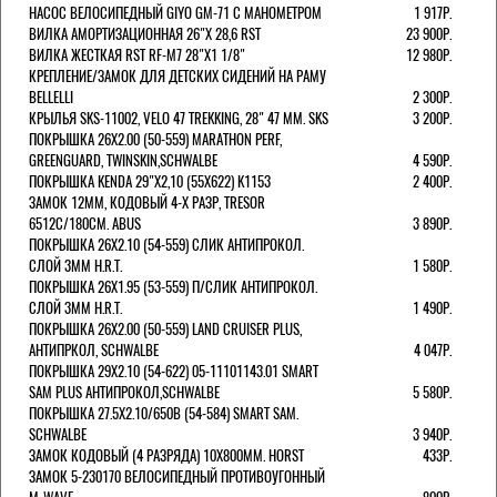
НАСОС ВЕЛОСИПЕДНЫЙ GIYO GM-71 С МАНОМЕТРОМ
1 917Р.
ВИЛКА АМОРТИЗАЦИОННАЯ 26"Х 28,6 RST
23 900Р.
ВИЛКА ЖЕСТКАЯ RST RF-M7 28"Х1 1/8"
12 980Р.
КРЕПЛЕНИЕ/ЗАМОК ДЛЯ ДЕТСКИХ СИДЕНИЙ НА РАМУ
BELLELLI
2 300Р.
КРЫЛЬЯ SKS-11002, VELO 47 TREKKING, 28" 47 ММ. SKS
3 200Р.
ПОКРЫШКА 26X2.00 (50-559) MARATHON PERF,
GREENGUARD, TWINSKIN,SCHWALBE
4 590Р.
ПОКРЫШКА KENDA 29"Х2,10 (55X622) K1153
2 400Р.
ЗАМОК 12ММ, КОДОВЫЙ 4-Х РАЗР, TRESOR
6512C/180СМ. ABUS
3 890Р.
ПОКРЫШКА 26X2.10 (54-559) СЛИК АНТИПРОКОЛ.
СЛОЙ 3ММ H.R.T.
1 580Р.
ПОКРЫШКА 26X1.95 (53-559) П/СЛИК АНТИПРОКОЛ.
СЛОЙ 3ММ H.R.T.
1 490Р.
ПОКРЫШКА 26X2.00 (50-559) LAND CRUISER PLUS,
АНТИПРКОЛ, SCHWALBE
4 047Р.
ПОКРЫШКА 29X2.10 (54-622) 05-11101143.01 SMART
SAM PLUS АНТИПРОКОЛ,SCHWALBE
5 580Р.
ПОКРЫШКА 27.5X2.10/650B (54-584) SMART SAM.
SCHWALBE
3 940Р.
ЗАМОК КОДОВЫЙ (4 РАЗРЯДА) 10Х800ММ. HORST
433Р.
ЗАМОК 5-230170 ВЕЛОСИПЕДНЫЙ ПРОТИВОУГОННЫЙ