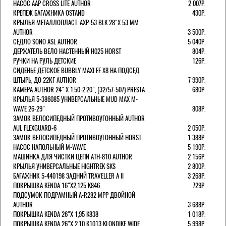
НАСОС AAP CROSS LITE AUTHOR
2 007Р.
КРЕПЕЖ БАГАЖНИКА OSTAND
430Р.
КРЫЛЬЯ МЕТАЛЛОПЛАСТ. AXP-53 BLK 28"Х 53 ММ
AUTHOR
3 500Р.
СЕДЛО SONO ASL AUTHOR
5 040Р.
ДЕРЖАТЕЛЬ ВЕЛО НАСТЕННЫЙ H025 HORST
804Р.
РУЧКИ НА РУЛЬ ДЕТСКИЕ
126Р.
СИДЕНЬЕ ДЕТСКОЕ BUBBLY MAXI FF X8 НА ПОДСЕД.
ШТЫРЬ, ДО 22КГ AUTHOR
7 990Р.
КАМЕРА AUTHOR 24" Х 1.50-2.20", (32/57-507) PRESTA
680Р.
КРЫЛЬЯ 5-386085 УНИВЕРСАЛЬНЫЕ MUD MAX M-
WAVE 26-29"
808Р.
ЗАМОК ВЕЛОСИПЕДНЫЙ ПРОТИВОУГОННЫЙ AUTHOR
AUL FLEXGUARD-6
2 050Р.
ЗАМОК ВЕЛОСИПЕДНЫЙ ПРОТИВОУГОННЫЙ HORST
1 388Р.
НАСОС НАПОЛЬНЫЙ M-WAVE
5 190Р.
МАШИНКА ДЛЯ ЧИСТКИ ЦЕПИ ATH-810 AUTHOR
2 156Р.
КРЫЛЬЯ УНИВЕРСАЛЬНЫЕ HIGHTREK SKS
2 800Р.
БАГАЖНИК 5-440198 ЗАДНИЙ TRAVELLER A II
3 268Р.
ПОКРЫШКА KENDA 16"Х2,125 K846
729Р.
ПОДСУМОК ПОДРАМНЫЙ A-R282 MPP ДВОЙНОЙ
AUTHOR
3 688Р.
ПОКРЫШКА KENDA 26"Х 1,95 K838
1 018Р.
ПОКРЫШКА KENDA 26"Х 2,10 K1013 KLONDIKE WIDE
5 998Р.