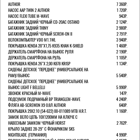
AUTHOR
7 360Р.
НАСОС AAP TWIN 2 AUTHOR
1 720Р.
НАСОС FLEXI TUBE M-WAVE
943Р.
БАГАЖНИК ЗАДНИЙ ЧЕРНЫЙ СD-20AC OSTAND
2 124Р.
БАГАЖНИК ЗАДНИЙ THINY
2 980Р.
БАГАЖНИК ЗАДНИЙ ЧЕРНЫЙ SCREW-ON II
2 791Р.
ВЕЛОКОМПЬЮТЕР VDO M1.1WL
3 940Р.
ПОКРЫШКА KENDA 20"Х1,75 K935 KHAN K-SHIELD
1 460Р.
ДЕРЖАТЕЛЬ СМАРТФОНА НА ВЫНОС РУЛЯ
2 190Р.
ДЕРЖАТЕЛЬ СМАРТФОНА НА РУЛЬ
1 105Р.
ПОКРЫШКА KENDA 26"Х 2,00 K878 KRISP
1 134Р.
СИДЕНЬЕ ДЕТСКОЕ "ПЕРЕДНЕЕ" УНИВЕРСАЛЬНОЕ НА
РАМУ/ВЫНОС
5 540Р.
СИДЕНЬЕ ДЕТСКОЕ "ПЕРЕДНЕЕ" УНИВЕРСАЛЬНОЕ НА
ВЫНОС LIGHT F BELLELLI
5 990Р.
ЗВОНОК КРАСНЫЙ M-WAVE
147Р.
ПОДСУМОК ПОДРАМНЫЙ BP TRIANGLEM-WAVE
4 240Р.
ФЛЯГА AB-SCREWON X9 0.8Л AUTHOR
640Р.
ПОКРЫШКА 29X2.10 (54-622) 00-011089 MTB H.R.T.
1 160Р.
ЗАМОК ВЕЛО ЦЕПЬ 10Х1200ММ НА КЛЮЧЕ С
НАВЕСНЫМ ЗАМКОМ ЧЕРНЫЙ HORST
2 762Р.
КРЫЛО ЗАДНЕЕ 28-29" С ФОНАРИКОМ SKS
NIGHTBLADE. (ГЕРМАНИЯ)
4 990Р.