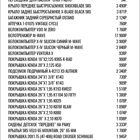
КРЫЛО ПЕРЕДНЕЕ БЫСТРОСЪЕМНОЕ SHOCKBLADE SKS
3 490Р.
КРЫЛО ЗАДНЕЕ БЫСТРОСЪЕМНОЕ X-BLADE BLACK SKS
3 871Р.
БАГАЖНИК ЗАДНИЙ СЕРЕБРИСТЫЙ OSTAND
2 124Р.
АПТЕЧКА 7-01075 VINTAGE CYCLE
760Р.
ВЕЛОКОМПЬЮТЕР VDO M ZERO
1 760Р.
ВЕЛОТРЕНАЖЕР M-WAVE
17 900Р.
ВЕЛОКОМПЬЮТЕР X-IV SILICON СИНИЙ M-WAVE
3 900Р.
ВЕЛОКОМПЬЮТЕР X-IV SILICON ЧЕРНЫЙ M-WAVE
2 840Р.
ВЕЛОКОМПЬЮТЕР VENTURA Х
938Р.
ПОКРЫШКА KENDA 16"Х2,125 K905 K-RAD
900Р.
ПОКРЫШКА KENDA 20"Х 2,125 K50
990Р.
ПОДСУМОК ПОДРАМНЫЙ A-R213 X9 AUTHOR
2 340Р.
ПОКРЫШКА KENDA 24"Х1 3/8" K143
730Р.
ПОКРЫШКА KENDA 24"Х1 3/8" K143
909Р.
ПОКРЫШКА KENDA 26"Х 1,95 K193 KWEST
1 510Р.
ПОКРЫШКА KENDA 26"Х 1,95 K1104 50 FIFTY
1 380Р.
ПОКРЫШКА KENDA 26"Х 1,95 K829
1 078Р.
ПОКРЫШКА KENDA 26"Х 2,10 K876F KLAW
1 098Р.
ПОКРЫШКА KENDA 26"Х 2,10 K880
1 074Р.
ПОКРЫШКА KENDA 26" Х 2,10 K870
1 098Р.
СИДЕНЬЕ ДЕТСКОЕ "ПЕРЕДНЕЕ" НА РАМУ
3 333Р.
КРЫЛЬЯ SKS VELO 65 MOUNTAIN, 26" 65 ММ
1 700Р.
ПОКРЫШКА 20X1.75 (47-406) ROAD CRUISER SCHWALBE
1 945Р.