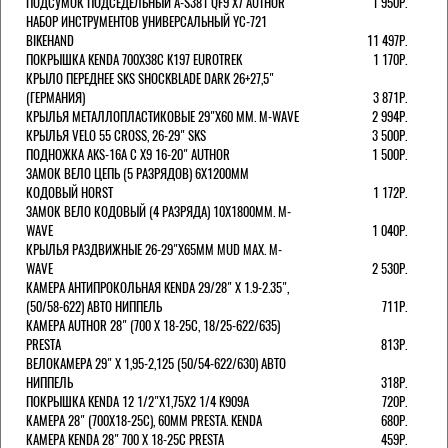
ПОДСУМОК ПОДСЕДЕЛЬНЫЙ A-S381 QF9 X7 AUTHOR
1 950Р.
НАБОР ИНСТРУМЕНТОВ УНИВЕРСАЛЬНЫЙ YC-721
BIKEHAND
11 497Р.
ПОКРЫШКА KENDA 700Х38С K197 EUROTREK
1 170Р.
КРЫЛО ПЕРЕДНЕЕ SKS SHOCKBLADE DARK 26+27,5"
(ГЕРМАНИЯ)
3 871Р.
КРЫЛЬЯ МЕТАЛЛОПЛАСТИКОВЫЕ 29"Х60 ММ. M-WAVE
2 994Р.
КРЫЛЬЯ VELO 55 CROSS, 26-29" SKS
3 500Р.
ПОДНОЖКА AKS-16A C X9 16-20" AUTHOR
1 500Р.
ЗАМОК ВЕЛО ЦЕПЬ (5 РАЗРЯДОВ) 6Х1200ММ
КОДОВЫЙ HORST
1 172Р.
ЗАМОК ВЕЛО КОДОВЫЙ (4 РАЗРЯДА) 10Х1800ММ. M-
WAVE
1 040Р.
КРЫЛЬЯ РАЗДВИЖНЫЕ 26-29"Х65ММ MUD MAX. M-
WAVE
2 530Р.
КАМЕРА АНТИПРОКОЛЬНАЯ KENDA 29/28" Х 1.9-2.35",
(50/58-622) АВТО НИППЕЛЬ
711Р.
КАМЕРА AUTHOR 28" (700 Х 18-25С, 18/25-622/635)
PRESTA
813Р.
ВЕЛОКАМЕРА 29" X 1,95-2,125 (50/54-622/630) АВТО
НИППЕЛЬ
318Р.
ПОКРЫШКА KENDA 12 1/2"Х1,75X2 1/4 K909A
720Р.
КАМЕРА 28" (700Х18-25С), 60ММ PRESTA. KENDA
680Р.
КАМЕРА KENDA 28" 700 Х 18-25С PRESTA
459Р.