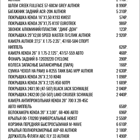
ШЛЕМ CREEK FULLFACE 57-60СМ GREY AUTHOR
8 990Р.
БАГАЖНИК ЗАДНИЙ ACR-20N AUTHOR
5 310Р.
ПОКРЫШКА KENDA 16"Х1,50 K193 KWEST
574Р.
ПОКРЫШКА KENDA 26"Х1,75 K197 EUROTREK
986Р.
ЗВОНОК АЛЮМИНИЙ/ПЛАСТИК "ДИНГ-ДОН"
123Р.
ПОКРЫШКА 29"Х2,00 SPEED MASTER П/СЛИК AUTHOR
2 920Р.
КАМЕРА AUTHOR 27,5" Х 1.75-2.35", 47/60-584 СПОРТ
НИППЕЛЬ
626Р.
КАМЕРА KENDA 26" Х 1.75-2.125", 47/57-559 АВТО
468Р.
ФОНАРЬ ЗАДНИЙ 8-12039220 CYCLONE
390Р.
КОЛЕСА ЗАПАСНЫЕ БАЛАНСИРНЫЕ (ПАРА)
166Р.
CУМКА-ЧЕХОЛ НА РАМУ A-R255 TANK BAG MPP AUTHOR
2 630Р.
ПОКРЫШКА KENDA 26"Х 2,10 K848
1 098Р.
ПОКРЫШКА KENDA 26"Х 2,125 K50 60TPI
1 689Р.
ПОКРЫШКА 24X1.90 (47-507) BLACK JACK SCHWALBE
2 040Р.
ПОКРЫШКА 24X2.00 (50-507) LAND CRUISER SCHWALBE
2 440Р.
КАМЕРА АНТИПРОКОЛЬНАЯ KENDA 28" 700 Х 28-45C
АВТО НИППЕЛЬ
658Р.
ВЕЛОКАМЕРА KENDA 20" Х 3,00", 68-406 АВТО
696Р.
КРЫЛЬЯ 00-170280 УНИВЕРСАЛЬНЫЕ HORST
2 550Р.
КОРЗИНА ПЕРЕДНЯЯ БЫСТРОСЪЕМНАЯ M-WAVE
6 610Р.
КРЫЛЬЯ ПОЛНОРАЗМЕРНЫЕ AXP-60 AUTHOR
2 180Р.
ДЕРЖАТЕЛЬ ФЛЯГИ АВС FLY 33 AUTHOR
1 490Р.