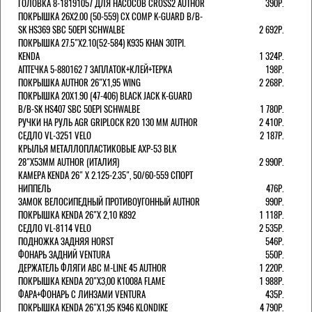
ГОЛОВКА 8-18191057 ДЛЯ НАСОСОВ CROSS2 AUTHOR
390Р.
ПОКРЫШКА 26X2.00 (50-559) CX COMP K-GUARD B/B-
SK HS369 SBC 50EPI SCHWALBE
2 692Р.
ПОКРЫШКА 27.5"Х2.10(52-584) K935 KHAN 30TPI.
KENDA
1 324Р.
АПТЕЧКА 5-880162 7 ЗАПЛАТОК+КЛЕЙ+ТЕРКА
198Р.
ПОКРЫШКА AUTHOR 26"Х1,95 WING
2 268Р.
ПОКРЫШКА 20X1.90 (47-406) BLACK JACK K-GUARD
B/B-SK HS407 SBC 50EPI SCHWALBE
1 780Р.
РУЧКИ НА РУЛЬ AGR GRIPLOCK R20 130 ММ AUTHOR
2 410Р.
СЕДЛО VL-3251 VELO
2 187Р.
КРЫЛЬЯ МЕТАЛЛОПЛАСТИКОВЫЕ AXP-53 BLK
28"Х53ММ AUTHOR (ИТАЛИЯ)
2 990Р.
КАМЕРА KENDA 26" Х 2.125-2.35", 50/60-559 СПОРТ
НИППЕЛЬ
476Р.
ЗАМОК ВЕЛОСИПЕДНЫЙ ПРОТИВОУГОННЫЙ AUTHOR
990Р.
ПОКРЫШКА KENDA 26"Х 2,10 K892
1 118Р.
СЕДЛО VL-8114 VELO
2 535Р.
ПОДНОЖКА ЗАДНЯЯ HORST
546Р.
ФОНАРЬ ЗАДНИЙ VENTURA
550Р.
ДЕРЖАТЕЛЬ ФЛЯГИ АВС M-LINE 45 AUTHOR
1 220Р.
ПОКРЫШКА KENDA 20"Х3,00 K1008A FLAME
1 988Р.
ФАРА+ФОНАРЬ С ЛИНЗАМИ VENTURA
435Р.
ПОКРЫШКА KENDA 26"Х1,95 K946 KLONDIKE
4 790Р.