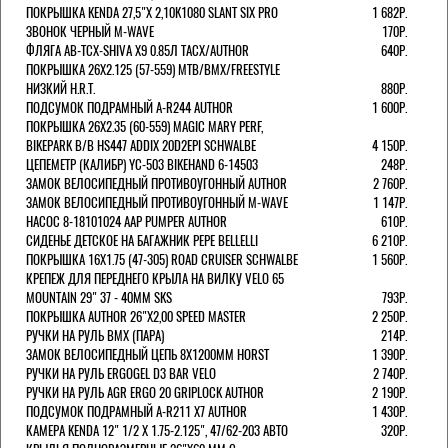
ПОКРЫШКА KENDA 27,5"Х 2,10K1080 SLANT SIX PRO
1 682Р.
ЗВОНОК ЧЕРНЫЙ M-WAVE
170Р.
ФЛЯГА AB-TCX-SHIVA X9 0.85Л TACX/AUTHOR
640Р.
ПОКРЫШКА 26X2.125 (57-559) MTB/BMX/FREESTYLE
НИЗКИЙ H.R.T.
880Р.
ПОДСУМОК ПОДРАМНЫЙ A-R244 AUTHOR
1 600Р.
ПОКРЫШКА 26X2.35 (60-559) MAGIC MARY PERF,
BIKEPARK B/B HS447 ADDIX 20D2EPI SCHWALBE
4 150Р.
ЦЕПЕМЕТР (КАЛИБР) YC-503 BIKEHAND 6-14503
248Р.
ЗАМОК ВЕЛОСИПЕДНЫЙ ПРОТИВОУГОННЫЙ AUTHOR
2 760Р.
ЗАМОК ВЕЛОСИПЕДНЫЙ ПРОТИВОУГОННЫЙ M-WAVE
1 147Р.
НАСОС 8-18101024 AAP PUMPER AUTHOR
610Р.
СИДЕНЬЕ ДЕТСКОЕ НА БАГАЖНИК PEPE BELLELLI
6 210Р.
ПОКРЫШКА 16X1.75 (47-305) ROAD CRUISER SCHWALBE
1 560Р.
КРЕПЕЖ ДЛЯ ПЕРЕДНЕГО КРЫЛА НА ВИЛКУ VELO 65
MOUNTAIN 29" 37 - 40ММ SKS
793Р.
ПОКРЫШКА AUTHOR 26"Х2,00 SPEED MASTER
2 250Р.
РУЧКИ НА РУЛЬ BMX (ПАРА)
214Р.
ЗАМОК ВЕЛОCИПЕДНЫЙ ЦЕПЬ 8Х1200ММ HORST
1 390Р.
РУЧКИ НА РУЛЬ ERGOGEL D3 BAR VELO
2 740Р.
РУЧКИ НА РУЛЬ AGR ERGO 20 GRIPLOCK AUTHOR
2 190Р.
ПОДСУМОК ПОДРАМНЫЙ A-R211 X7 AUTHOR
1 430Р.
КАМЕРА KENDA 12" 1/2 Х 1.75-2.125", 47/62-203 АВТО
320Р.