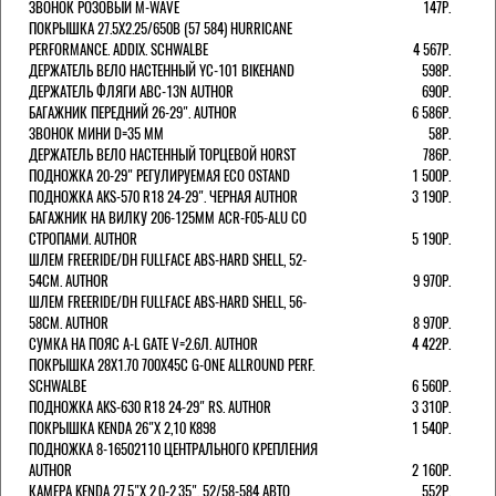
ЗВОНОК РОЗОВЫЙ M-WAVE
147Р.
ПОКРЫШКА 27.5X2.25/650B (57 584) HURRICANE
PERFORMANCE. ADDIX. SCHWALBE
4 567Р.
ДЕРЖАТЕЛЬ ВЕЛО НАСТЕННЫЙ YC-101 BIKEHAND
598Р.
ДЕРЖАТЕЛЬ ФЛЯГИ ABC-13N AUTHOR
690Р.
БАГАЖНИК ПЕРЕДНИЙ 26-29". AUTHOR
6 586Р.
ЗВОНОК МИНИ D=35 ММ
58Р.
ДЕРЖАТЕЛЬ ВЕЛО НАСТЕННЫЙ ТОРЦЕВОЙ HORST
786Р.
ПОДНОЖКА 20-29" РЕГУЛИРУЕМАЯ ECO OSTAND
1 500Р.
ПОДНОЖКА AKS-570 R18 24-29". ЧЕРНАЯ AUTHOR
3 190Р.
БАГАЖНИК НА ВИЛКУ 206-125ММ ACR-F05-ALU СО
СТРОПАМИ. AUTHOR
5 190Р.
ШЛЕМ FREERIDE/DH FULLFACE ABS-HARD SHELL, 52-
54СМ. AUTHOR
9 970Р.
ШЛЕМ FREERIDE/DH FULLFACE ABS-HARD SHELL, 56-
58СМ. AUTHOR
8 970Р.
СУМКА НА ПОЯС A-L GATE V=2.6Л. AUTHOR
4 422Р.
ПОКРЫШКА 28X1.70 700X45C G-ONE ALLROUND PERF.
SCHWALBE
6 560Р.
ПОДНОЖКА AKS-630 R18 24-29" RS. AUTHOR
3 310Р.
ПОКРЫШКА KENDA 26"Х 2,10 K898
1 540Р.
ПОДНОЖКА 8-16502110 ЦЕНТРАЛЬНОГО КРЕПЛЕНИЯ
AUTHOR
2 160Р.
КАМЕРА KENDA 27,5"Х 2.0-2.35", 52/58-584 АВТО
552Р.