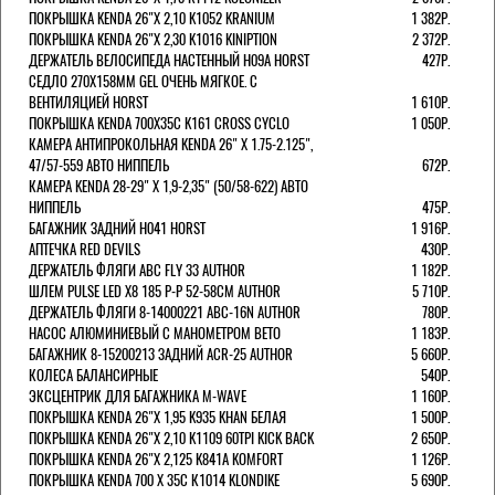
ПОКРЫШКА KENDA 26"Х 2,10 K1052 KRANIUM
1 382Р.
ПОКРЫШКА KENDA 26"Х 2,30 K1016 KINIPTION
2 372Р.
ДЕРЖАТЕЛЬ ВЕЛОСИПЕДА НАСТЕННЫЙ H09A HORST
427Р.
СЕДЛО 270Х158ММ GEL ОЧЕНЬ МЯГКОЕ. С
ВЕНТИЛЯЦИЕЙ HORST
1 610Р.
ПОКРЫШКА KENDA 700Х35С K161 CROSS CYCLO
1 050Р.
КАМЕРА АНТИПРОКОЛЬНАЯ KENDA 26" Х 1.75-2.125",
47/57-559 АВТО НИППЕЛЬ
672Р.
КАМЕРА KENDA 28-29" Х 1,9-2,35" (50/58-622) АВТО
НИППЕЛЬ
475Р.
БАГАЖНИК ЗАДНИЙ H041 HORST
1 916Р.
АПТЕЧКА RED DEVILS
430Р.
ДЕРЖАТЕЛЬ ФЛЯГИ АВС FLY 33 AUTHOR
1 182Р.
ШЛЕМ PULSE LED X8 185 Р-Р 52-58СМ AUTHOR
5 710Р.
ДЕРЖАТЕЛЬ ФЛЯГИ 8-14000221 ABC-16N AUTHOR
780Р.
НАСОС АЛЮМИНИЕВЫЙ С МАНОМЕТРОМ BETO
1 183Р.
БАГАЖНИК 8-15200213 ЗАДНИЙ ACR-25 AUTHOR
5 660Р.
КОЛЕСА БАЛАНСИРНЫЕ
540Р.
ЭКСЦЕНТРИК ДЛЯ БАГАЖНИКА M-WAVE
1 160Р.
ПОКРЫШКА KENDA 26"Х 1,95 K935 KHAN БЕЛАЯ
1 500Р.
ПОКРЫШКА KENDA 26"Х 2,10 K1109 60TPI KICK BACK
2 650Р.
ПОКРЫШКА KENDA 26"Х 2,125 K841A KOMFORT
1 126Р.
ПОКРЫШКА KENDA 700 Х 35С К1014 KLONDIKE
5 690Р.