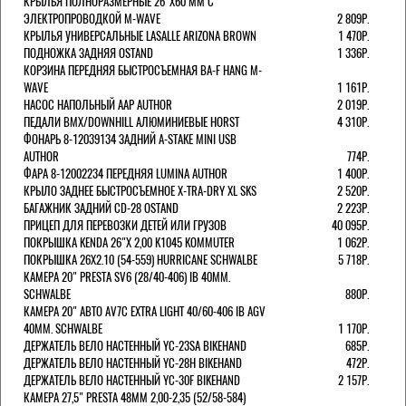
КРЫЛЬЯ ПОЛНОРАЗМЕРНЫЕ 26"Х60 ММ С
ЭЛЕКТРОПРОВОДКОЙ M-WAVE
2 809Р.
КРЫЛЬЯ УНИВЕРСАЛЬНЫЕ LASALLE ARIZONA BROWN
1 470Р.
ПОДНОЖКА ЗАДНЯЯ OSTAND
1 336Р.
КОРЗИНА ПЕРЕДНЯЯ БЫСТРОСЪЕМНАЯ BA-F HANG M-
WAVE
1 161Р.
НАСОС НАПОЛЬНЫЙ AAP AUTHOR
2 019Р.
ПЕДАЛИ BMX/DOWNHILL АЛЮМИНИЕВЫЕ HORST
4 310Р.
ФОНАРЬ 8-12039134 ЗАДНИЙ A-STAKE MINI USB
AUTHOR
774Р.
ФАРА 8-12002234 ПЕРЕДНЯЯ LUMINA AUTHOR
1 400Р.
КРЫЛО ЗАДНЕЕ БЫСТРОСЪЕМНОЕ X-TRA-DRY XL SKS
2 520Р.
БАГАЖНИК ЗАДНИЙ CD-28 OSTAND
2 223Р.
ПРИЦЕП ДЛЯ ПЕРЕВОЗКИ ДЕТЕЙ ИЛИ ГРУЗОВ
40 095Р.
ПОКРЫШКА KENDA 26"Х 2,00 K1045 KOMMUTER
1 062Р.
ПОКРЫШКА 26X2.10 (54-559) HURRICANE SCHWALBE
5 718Р.
КАМЕРА 20" PRESTA SV6 (28/40-406) IB 40MM.
SCHWALBE
880Р.
КАМЕРА 20" АВТО AV7C EXTRA LIGHT 40/60-406 IB AGV
40MM. SCHWALBE
1 170Р.
ДЕРЖАТЕЛЬ ВЕЛО НАСТЕННЫЙ YC-23SA BIKEHAND
685Р.
ДЕРЖАТЕЛЬ ВЕЛО НАСТЕННЫЙ YC-28H BIKEHAND
472Р.
ДЕРЖАТЕЛЬ ВЕЛО НАСТЕННЫЙ YC-30F BIKEHAND
2 157Р.
КАМЕРА 27,5" PRESTA 48ММ 2,00-2,35 (52/58-584)