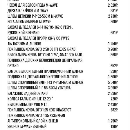
ЧЕХОЛ ДЛЯ ВЕЛОСИПЕДА M-WAVE
2 320Р.
ДЕРЖАТЕЛЬ ФЛЯГИ M-WAVE
381Р.
ШЛЕМ ДЕТСКИЙ Р-Р 52-56СМ M-WAVE
2 730Р.
РОГА АЛЮМИНИЕВЫЕ M-WAVE
900Р.
ЗАХВАТ Д/ПЕДАЛЕЙ 6-14162 YC-162 С РЕЗИН.
РУКОЯТКОЙ BIKEHAND
691Р.
ЗАХВАТ Д/ПЕДАЛЕЙ ПРОФИ CR-V CC PW15
15/15X320ММ. AUTHOR
1 250Р.
ПОКРЫШКА KENDA 26"Х 2,50 60 TPI K905 K-RAD
3 200Р.
ВЕЛОКАМЕРА KENDA 16"Х1.50-1.75", 40/47-305 АВТО
368Р.
ПОДНОЖКА ДЕТСКИХ ВЕЛОСИПЕДОВ ЦЕНТРАЛЬНАЯ
OSTAND
652Р.
ЗАМОК ВЕЛОСИПЕДНЫЙ ПРОТИВОУГОННЫЙ AUTHOR
890Р.
ПОДНОЖКА ЦЕНТРАЛЬНОГО КРЕПЛЕНИЯ AUTHOR
1 500Р.
ШЛЕМ СПОРТИВНЫЙ SKIFF 143 Р-Р 58-62СМ AUTHOR
5 540Р.
ШЛЕМ СПОРТИВНЫЙ Р-Р 58-62СМ VENTURA
3 990Р.
БАГАЖНИК ЗАДНИЙ OSTAND
2 996Р.
КОЛЕСА БАЛАНСИРНЫЕ 12-20''
720Р.
ВЕЛОКОМПЬЮТЕР VDO M1.1
2 430Р.
ПОКРЫШКА KENDA 20"Х1,95 K907 KRACKPOT
872Р.
ПОКРЫШКА KENDA 26"Х 1,95 K935 KHAN
АНТИПРОКОЛЬНЫЙ СЛОЙ K-SHIELD
1 256Р.
ЗВОНОК M-WAVE ЗЕЛЕНЫЙ
180Р.