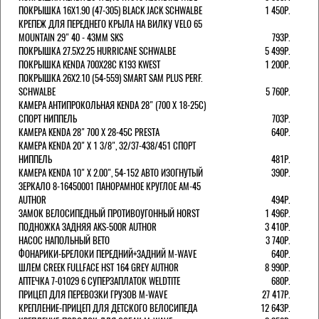
ПОКРЫШКА 16X1.90 (47-305) BLACK JACK SCHWALBE
1 450Р.
КРЕПЕЖ ДЛЯ ПЕРЕДНЕГО КРЫЛА НА ВИЛКУ VELO 65
MOUNTAIN 29" 40 - 43ММ SKS
793Р.
ПОКРЫШКА 27.5X2.25 HURRICANE SCHWALBE
5 499Р.
ПОКРЫШКА KENDA 700Х28С K193 KWEST
1 200Р.
ПОКРЫШКА 26X2.10 (54-559) SMART SAM PLUS PERF.
SCHWALBE
5 760Р.
КАМЕРА АНТИПРОКОЛЬНАЯ KENDA 28" (700 Х 18-25C)
СПОРТ НИППЕЛЬ
703Р.
КАМЕРА KENDA 28" 700 Х 28-45С PRESTA
640Р.
КАМЕРА KENDA 20" Х 1 3/8", 32/37-438/451 СПОРТ
НИППЕЛЬ
481Р.
КАМЕРА KENDA 10" Х 2.00", 54-152 АВТО ИЗОГНУТЫЙ
390Р.
ЗЕРКАЛО 8-16450001 ПАНОРАМНОЕ КРУГЛОЕ AM-45
AUTHOR
494Р.
ЗАМОК ВЕЛОСИПЕДНЫЙ ПРОТИВОУГОННЫЙ HORST
1 496Р.
ПОДНОЖКА ЗАДНЯЯ AKS-500R AUTHOR
3 410Р.
НАСОС НАПОЛЬНЫЙ BETO
3 740Р.
ФОНАРИКИ-БРЕЛОКИ ПЕРЕДНИЙ+ЗАДНИЙ M-WAVE
640Р.
ШЛЕМ CREEK FULLFACE HST 164 GREY AUTHOR
8 990Р.
АПТЕЧКА 7-01029 6 СУПЕРЗАПЛАТОК WELDTITE
680Р.
ПРИЦЕП ДЛЯ ПЕРЕВОЗКИ ГРУЗОВ M-WAVE
27 417Р.
КРЕПЛЕНИЕ-ПРИЦЕП ДЛЯ ДЕТСКОГО ВЕЛОСИПЕДА
12 643Р.