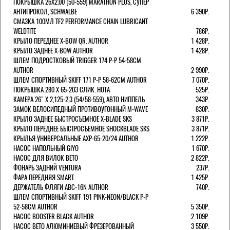
ПОКРЫШКА 26X2.00 (50-559) MARATHON PLUS, СУПЕР
АНТИПРОКОЛ, SCHWALBE
6 390Р.
СМАЗКА 100МЛ TF2 PERFORMANCE CHAIN LUBRICANT
WELDTITE
786Р.
КРЫЛО ПЕРЕДНЕЕ X-BOW QR. AUTHOR
1 428Р.
КРЫЛО ЗАДНЕЕ X-BOW AUTHOR
1 428Р.
ШЛЕМ ПОДРОСТКОВЫЙ TRIGGER 174 Р-Р 54-58СМ
AUTHOR
2 990Р.
ШЛЕМ СПОРТИВНЫЙ SKIFF 171 Р-Р 58-62СМ AUTHOR
7 070Р.
ПОКРЫШКА 280 X 65-203 СЛИК. HOTA
525Р.
КАМЕРА 26" X 2,125-2,3 (54/58-559), АВТО НИППЕЛЬ
343Р.
ЗАМОК ВЕЛОСИПЕДНЫЙ ПРОТИВОУГОННЫЙ M-WAVE
830Р.
КРЫЛО ЗАДНЕЕ БЫСТРОСЪЕМНОЕ X-BLADE SKS
3 871Р.
КРЫЛО ПЕРЕДНЕЕ БЫСТРОСЪЕМНОЕ SHOCKBLADE SKS
3 871Р.
КРЫЛЬЯ УНИВЕРСАЛЬНЫЕ AXP-65-20/24 AUTHOR
1 222Р.
НАСОС НАПОЛЬНЫЙ GIYO
1 670Р.
НАСОС ДЛЯ ВИЛОК ВЕТО
2 822Р.
ФОНАРЬ ЗАДНИЙ VENTURA
237Р.
ФАРА ПЕРЕДНЯЯ SMART
1 425Р.
ДЕРЖАТЕЛЬ ФЛЯГИ ABC-16N AUTHOR
740Р.
ШЛЕМ СПОРТИВНЫЙ SKIFF 191 PINK-NEON/BLACK Р-Р
52-58СМ AUTHOR
5 350Р.
НАСОС BOOSTER BLACK AUTHOR
2 109Р.
НАСОС BETO АЛЮМИНИЕВЫЙ ФРЕЗЕРОВАННЫЙ
3 550Р.