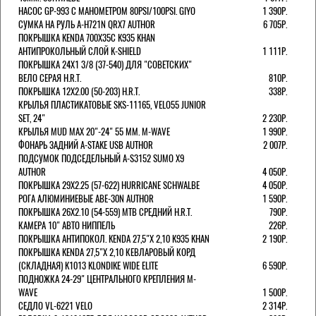
НАСОС GP-993 С МАНОМЕТРОМ 80PSI/100PSI. GIYO
1 390Р.
СУМКА НА РУЛЬ A-H721N QRX7 AUTHOR
6 705Р.
ПОКРЫШКА KENDA 700Х35С K935 KHAN
АНТИПРОКОЛЬНЫЙ СЛОЙ K-SHIELD
1 111Р.
ПОКРЫШКА 24X1 3/8 (37-540) ДЛЯ "СОВЕТСКИХ"
ВЕЛО СЕРАЯ H.R.T.
810Р.
ПОКРЫШКА 12X2.00 (50-203) H.R.T.
338Р.
КРЫЛЬЯ ПЛАСТИКАТОВЫЕ SKS-11165, VELO55 JUNIOR
SET, 24"
2 230Р.
КРЫЛЬЯ MUD MAX 20"-24" 55 ММ. M-WAVE
1 990Р.
ФОНАРЬ ЗАДНИЙ A-STAKE USB AUTHOR
2 007Р.
ПОДСУМОК ПОДСЕДЕЛЬНЫЙ A-S3152 SUMO X9
AUTHOR
4 050Р.
ПОКРЫШКА 29X2.25 (57-622) HURRICANE SCHWALBE
4 050Р.
РОГА АЛЮМИНИЕВЫЕ ABE-30N AUTHOR
1 590Р.
ПОКРЫШКА 26X2.10 (54-559) MTB СРЕДНИЙ H.R.T.
790Р.
КАМЕРА 10" АВТО НИППЕЛЬ
226Р.
ПОКРЫШКА АНТИПОКОЛ. KENDA 27,5"Х 2,10 K935 KHAN
2 190Р.
ПОКРЫШКА KENDA 27,5"Х 2,10 КЕВЛАРОВЫЙ КОРД
(СКЛАДНАЯ) K1013 KLONDIKE WIDE ELITE
6 590Р.
ПОДНОЖКА 24-29" ЦЕНТРАЛЬНОГО КРЕПЛЕНИЯ M-
WAVE
1 500Р.
СЕДЛО VL-6221 VELO
2 314Р.