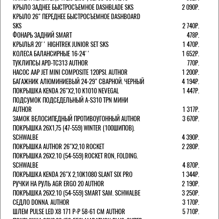
КРЫЛО ЗАДНЕЕ БЫСТРОСЪЕМНОЕ DASHBLADE SKS
2 090Р.
КРЫЛО 26" ПЕРЕДНЕЕ БЫСТРОСЪЕМНОЕ DASHBOARD
SKS
2 740Р.
ФОНАРЬ ЗАДНИЙ SMART
478Р.
КРЫЛЬЯ 20'' HIGHTREK JUNIOR SET SKS
1 470Р.
КОЛЕСА БАЛАНСИРНЫЕ 16-24''
1 652Р.
ТУКЛИПСЫ APD-TC313 AUTHOR
770Р.
НАСОС AAP JET MINI COMPOSITE 120PSI. AUTHOR
1 200Р.
БАГАЖНИК АЛЮМИНИЕВЫЙ 24-29" СВАРНОЙ. ЧЕРНЫЙ
4 194Р.
ПОКРЫШКА KENDA 26"Х2,10 K1010 NEVEGAL
1 447Р.
ПОДСУМОК ПОДСЕДЕЛЬНЫЙ A-S310 TPN МИНИ
AUTHOR
1 317Р.
ЗАМОК ВЕЛОСИПЕДНЫЙ ПРОТИВОУГОННЫЙ AUTHOR
3 670Р.
ПОКРЫШКА 26X1,75 (47-559) WINTER (100ШИПОВ).
SCHWALBE
4 390Р.
ПОКРЫШКА AUTHOR 26"Х2,10 ROCKET
2 280Р.
ПОКРЫШКА 26X2.10 (54-559) ROCKET RON, FOLDING.
SCHWALBE
4 870Р.
ПОКРЫШКА KENDA 26"Х 2,10K1080 SLANT SIX PRO
1 344Р.
РУЧКИ НА РУЛЬ AGR ERGO 20 AUTHOR
2 190Р.
ПОКРЫШКА 26X2.10 (54-559) SMART SAM. SCHWALBE
3 250Р.
СЕДЛО DONNA. AUTHOR
3 170Р.
ШЛЕМ PULSE LED X8 171 Р-Р 58-61 СМ AUTHOR
5 710Р.