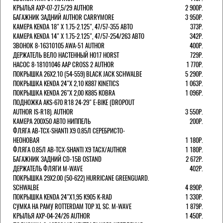
КРЫЛЬЯ AXP-07-27,5/29 AUTHOR
2 900Р.
БАГАЖНИК ЗАДНИЙ AUTHOR CARRYMORE
3 950Р.
КАМЕРА KENDA 18" Х 1.75-2.125", 47/57-355 АВТО
373Р.
КАМЕРА KENDA 14" Х 1.75-2.125", 47/57-254/263 АВТО
342Р.
ЗВОНОК 8-16310105 AWA-51 AUTHOR
400Р.
ДЕРЖАТЕЛЬ ВЕЛО НАСТЕННЫЙ H017 HORST
729Р.
НАСОС 8-18101046 AAP CROSS 2 AUTHOR
1 770Р.
ПОКРЫШКА 26X2.10 (54-559) BLACK JACK SCHWALBE
5 290Р.
ПОКРЫШКА KENDA 24"Х 2,10 K887 KINETICS
1 063Р.
ПОКРЫШКА KENDA 26"Х 2,00 K885 KOBRA
1 096Р.
ПОДНОЖКА AKS-670 R18 24-29" E-BIKE (DROPOUT
AUTHOR IS-R18). AUTHOR
3 550Р.
КАМЕРА 200Х50 АВТО НИППЕЛЬ
200Р.
ФЛЯГА AB-TCX-SHANTI X9 0.85Л СЕРЕБРИСТО-
НЕОНОВАЯ
1 180Р.
ФЛЯГА 0.85Л AB-TCX-SHANTI X9 TACX/AUTHOR
1 180Р.
БАГАЖНИК ЗАДНИЙ CD-15B OSTAND
2 672Р.
ДЕРЖАТЕЛЬ ФЛЯГИ M-WAVE
402Р.
ПОКРЫШКА 29X2.00 (50-622) HURRICANE GREENGUARD.
SCHWALBE
4 890Р.
ПОКРЫШКА KENDA 24"Х1,95 K905 K-RAD
1 330Р.
СУМКА НА РАМУ ROTTERDAM TOP XL SC. M-WAVE
1 879Р.
КРЫЛЬЯ AXP-04-24/26 AUTHOR
1 450Р.