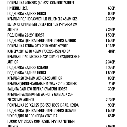
ПОКРЫШКА 700X38С (40-622) COMFORT/STREET
НИЗКИЙ. H.R.T.
696Р.
ПОДНОЖКА ЗАДНЯЯ HORST
900Р.
КРЫЛЬЯ ПОЛНОРАЗМЕРНЫЕ BLUEMELS 45MM SKS
2 390Р.
ШЛЕМ СПОРТИВНЫЙ CREEK HST 162 Р-Р 54-57 СМ
AUTHOR
7 360Р.
ПОДНОЖКА 22-29" HORST
1 500Р.
ПОДНОЖКА ЦЕНТРАЛЬНОГО КРЕПЛЕНИЯ AUTHOR
1 500Р.
ПОКРЫШКА KENDA 26"Х 2,10 K901F KOYOTE
1 118Р.
КАМЕРА 28" АВТО 48ММ (700Х28-45С) KENDA
487Р.
КРЫЛЬЯ ПЛАСТИКОВЫЕ AXP-CITY 51 РАЗДВИЖНЫЕ
AUTHOR
2 340Р.
ПОДНОЖКА ЗАДНЯЯ OSTAND
1 276Р.
ПОДНОЖКА ЗАДНЯЯ HORST
1 500Р.
КРЫЛЬЯ 28"Х41ММ AXP-03-28 AUTHOR
880Р.
КРЫЛЬЯ УНИВЕРСАЛЬНЫЕ M-WAVE 26" 5-386048
717Р.
ЗАЩИТА ЗАДНЕГО ПЕРЕКЛЮЧАТЕЛЯ HORST
390Р.
КРЫЛЬЯ РАЗДВИЖНЫЕ AXP-CITY 60 BLACK 26-
29"Х60ММ AUTHOR
2 720Р.
ПОКРЫШКА 26"Х2.125 (56-559) K905 K-RAD. KENDA
990Р.
ПОДНОЖКА ЦЕНТРАЛЬНОГО КРЕПЛЕНИЯ OSTAND
1 500Р.
ЧЕХОЛ ДЛЯ ВЕЛОСИПЕДА VENTURA
664Р.
НАСОС AAP CROSS COMPOSITE Т-РУЧКА ЧЕРНЫЙ
AUTHOR
2 090Р.