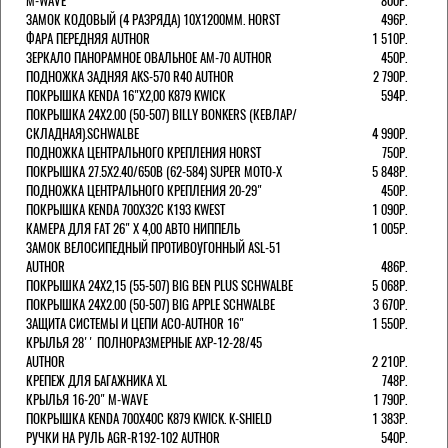
M-WAVE
800Р.
ЗАМОК КОДОВЫЙ (4 РАЗРЯДА) 10Х1200ММ. HORST
496Р.
ФАРА ПЕРЕДНЯЯ AUTHOR
1 510Р.
ЗЕРКАЛО ПАНОРАМНОЕ ОВАЛЬНОЕ AM-70 AUTHOR
450Р.
ПОДНОЖКА ЗАДНЯЯ AKS-570 R40 AUTHOR
2 790Р.
ПОКРЫШКА KENDA 16"Х2,00 K879 KWICK
594Р.
ПОКРЫШКА 24X2.00 (50-507) BILLY BONKERS (КЕВЛАР/
СКЛАДНАЯ).SCHWALBE
4 990Р.
ПОДНОЖКА ЦЕНТРАЛЬНОГО КРЕПЛЕНИЯ HORST
750Р.
ПОКРЫШКА 27.5X2.40/650B (62-584) SUPER MOTO-X
5 848Р.
ПОДНОЖКА ЦЕНТРАЛЬНОГО КРЕПЛЕНИЯ 20-29"
450Р.
ПОКРЫШКА KENDA 700Х32С K193 KWEST
1 090Р.
КАМЕРА ДЛЯ FAT 26" X 4,00 АВТО НИППЕЛЬ
1 005Р.
ЗАМОК ВЕЛОСИПЕДНЫЙ ПРОТИВОУГОННЫЙ ASL-51
AUTHOR
486Р.
ПОКРЫШКА 24X2,15 (55-507) BIG BEN PLUS SCHWALBE
5 068Р.
ПОКРЫШКА 24X2.00 (50-507) BIG APPLE SCHWALBE
3 670Р.
ЗАЩИТА СИСТЕМЫ И ЦЕПИ ACO-AUTHOR 16"
1 550Р.
КРЫЛЬЯ 28'' ПОЛНОРАЗМЕРНЫЕ AXP-12-28/45
AUTHOR
2 210Р.
КРЕПЕЖ ДЛЯ БАГАЖНИКА XL
748Р.
КРЫЛЬЯ 16-20" M-WAVE
1 790Р.
ПОКРЫШКА KENDA 700Х40С K879 KWICK. K-SHIELD
1 383Р.
РУЧКИ НА РУЛЬ AGR-R192-102 AUTHOR
540Р.