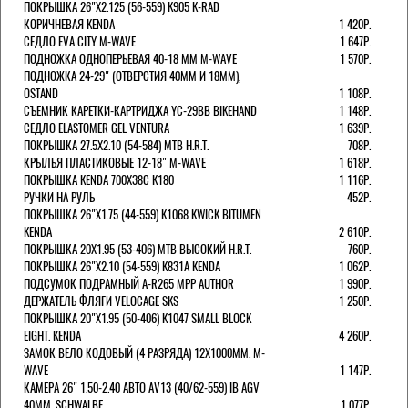
ПОКРЫШКА 26"Х2.125 (56-559) K905 K-RAD
КОРИЧНЕВАЯ KENDA
1 420Р.
СЕДЛО EVA CITY M-WAVE
1 647Р.
ПОДНОЖКА ОДНОПЕРЬЕВАЯ 40-18 ММ M-WAVE
1 570Р.
ПОДНОЖКА 24-29" (ОТВЕРСТИЯ 40ММ И 18ММ),
OSTAND
1 108Р.
СЪЕМНИК КАРЕТКИ-КАРТРИДЖА YC-29BB BIKEHAND
1 148Р.
СЕДЛО ELASTOMER GEL VENTURA
1 639Р.
ПОКРЫШКА 27.5X2.10 (54-584) MTB H.R.T.
708Р.
КРЫЛЬЯ ПЛАСТИКОВЫЕ 12-18" M-WAVE
1 618Р.
ПОКРЫШКА KENDA 700Х38С K180
1 116Р.
РУЧКИ НА РУЛЬ
452Р.
ПОКРЫШКА 26"Х1.75 (44-559) K1068 KWICK BITUMEN
KENDA
2 610Р.
ПОКРЫШКА 20X1.95 (53-406) MTB ВЫСОКИЙ H.R.T.
760Р.
ПОКРЫШКА 26"Х2.10 (54-559) K831A KENDA
1 062Р.
ПОДСУМОК ПОДРАМНЫЙ A-R265 MPP AUTHOR
1 990Р.
ДЕРЖАТЕЛЬ ФЛЯГИ VELOCAGE SKS
1 250Р.
ПОКРЫШКА 20"Х1.95 (50-406) K1047 SMALL BLOCK
EIGHT. KENDA
4 260Р.
ЗАМОК ВЕЛО КОДОВЫЙ (4 РАЗРЯДА) 12Х1000ММ. M-
WAVE
1 147Р.
КАМЕРА 26" 1.50-2.40 АВТО AV13 (40/62-559) IB AGV
40MM. SCHWALBE
1 077Р.