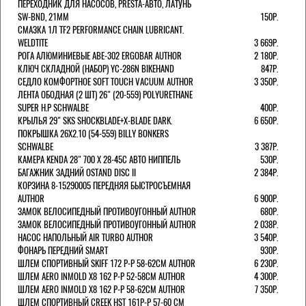
ПЕРЕХОДНИК ДЛЯ НАСОСОВ, PRESTA-АВТО, ЛАТУНЬ
SW-BND, 21ММ
150Р.
СМАЗКА 1Л TF2 PERFORMANCE CHAIN LUBRICANT.
WELDTITE
3 669Р.
РОГА АЛЮМИНИЕВЫЕ ABE-302 ERGOBAR AUTHOR
2 180Р.
КЛЮЧ СКЛАДНОЙ (НАБОР) YC-286N BIKEHAND
847Р.
СЕДЛО КОМФОРТНОЕ SOFT TOUCH VACUUM AUTHOR
3 350Р.
ЛЕНТА ОБОДНАЯ (2 ШТ) 26" (20-559) POLYURETHANE
SUPER H.P SCHWALBE
400Р.
КРЫЛЬЯ 29" SKS SHOCKBLADE+X-BLADE DARK.
6 650Р.
ПОКРЫШКА 26X2.10 (54-559) BILLY BONKERS
SCHWALBE
3 387Р.
КАМЕРА KENDA 28" 700 Х 28-45С АВТО НИППЕЛЬ
530Р.
БАГАЖНИК ЗАДНИЙ OSTAND DISC II
2 384Р.
КОРЗИНА 8-15290005 ПЕРЕДНЯЯ БЫСТРОСЪЕМНАЯ
AUTHOR
6 900Р.
ЗАМОК ВЕЛОСИПЕДНЫЙ ПРОТИВОУГОННЫЙ AUTHOR
680Р.
ЗАМОК ВЕЛОСИПЕДНЫЙ ПРОТИВОУГОННЫЙ AUTHOR
2 038Р.
НАСОС НАПОЛЬНЫЙ AIR TURBO AUTHOR
3 540Р.
ФОНАРЬ ПЕРЕДНИЙ SMART
930Р.
ШЛЕМ СПОРТИВНЫЙ SKIFF 172 Р-Р 58-62СМ AUTHOR
6 230Р.
ШЛЕМ AERO INMOLD X8 162 Р-Р 52-58СМ AUTHOR
4 300Р.
ШЛЕМ AERO INMOLD X8 162 Р-Р 58-62СМ AUTHOR
7 350Р.
ШЛЕМ СПОРТИВНЫЙ CREEK HST 161Р-Р 57-60 СМ