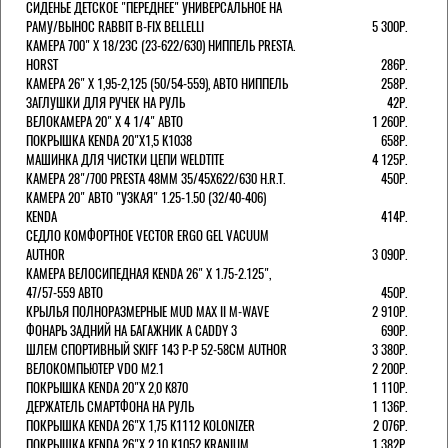
СИДЕНЬЕ ДЕТСКОЕ "ПЕРЕДНЕЕ" УНИВЕРСАЛЬНОЕ НА
РАМУ/ВЫНОС RABBIT B-FIX BELLELLI
5 300Р.
КАМЕРА 700" Х 18/23C (23-622/630) НИППЕЛЬ PRESTA.
HORST
286Р.
КАМЕРА 26" X 1,95-2,125 (50/54-559), АВТО НИППЕЛЬ
258Р.
ЗАГЛУШКИ ДЛЯ РУЧЕК НА РУЛЬ
42Р.
ВЕЛОКАМЕРА 20" Х 4 1/4" АВТО
1 260Р.
ПОКРЫШКА KENDA 20"Х1,5 K1038
658Р.
МАШИНКА ДЛЯ ЧИСТКИ ЦЕПИ WELDTITE
4 125Р.
КАМЕРА 28"/700 PRESTA 48ММ 35/45Х622/630 H.R.T.
450Р.
КАМЕРА 20" АВТО "УЗКАЯ" 1.25-1.50 (32/40-406)
KENDA
414Р.
СЕДЛО КОМФОРТНОЕ VECTOR ERGO GEL VACUUM
AUTHOR
3 090Р.
КАМЕРА ВЕЛОСИПЕДНАЯ KENDA 26" Х 1.75-2.125",
47/57-559 АВТО
450Р.
КРЫЛЬЯ ПОЛНОРАЗМЕРНЫЕ MUD MAX II M-WAVE
2 910Р.
ФОНАРЬ ЗАДНИЙ НА БАГАЖНИК A CADDY 3
690Р.
ШЛЕМ СПОРТИВНЫЙ SKIFF 143 Р-Р 52-58СМ AUTHOR
3 380Р.
ВЕЛОКОМПЬЮТЕР VDO M2.1
2 200Р.
ПОКРЫШКА KENDA 20"Х 2,0 K870
1 110Р.
ДЕРЖАТЕЛЬ СМАРТФОНА НА РУЛЬ
1 136Р.
ПОКРЫШКА KENDA 26"Х 1,75 K1112 KOLONIZER
2 076Р.
ПОКРЫШКА KENDA 26"Х 2,10 K1052 KRANIUM
1 382Р.