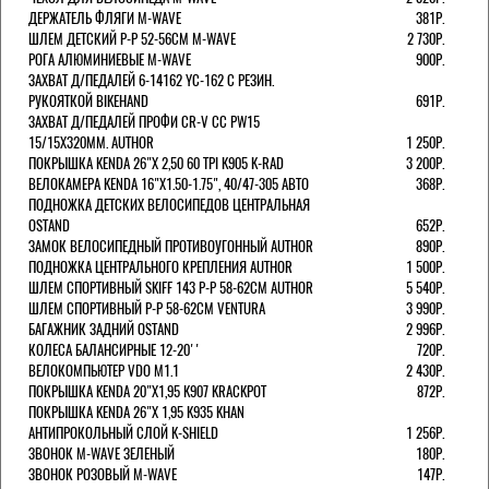
ДЕРЖАТЕЛЬ ФЛЯГИ M-WAVE
381Р.
ШЛЕМ ДЕТСКИЙ Р-Р 52-56СМ M-WAVE
2 730Р.
РОГА АЛЮМИНИЕВЫЕ M-WAVE
900Р.
ЗАХВАТ Д/ПЕДАЛЕЙ 6-14162 YC-162 С РЕЗИН.
РУКОЯТКОЙ BIKEHAND
691Р.
ЗАХВАТ Д/ПЕДАЛЕЙ ПРОФИ CR-V CC PW15
15/15X320ММ. AUTHOR
1 250Р.
ПОКРЫШКА KENDA 26"Х 2,50 60 TPI K905 K-RAD
3 200Р.
ВЕЛОКАМЕРА KENDA 16"Х1.50-1.75", 40/47-305 АВТО
368Р.
ПОДНОЖКА ДЕТСКИХ ВЕЛОСИПЕДОВ ЦЕНТРАЛЬНАЯ
OSTAND
652Р.
ЗАМОК ВЕЛОСИПЕДНЫЙ ПРОТИВОУГОННЫЙ AUTHOR
890Р.
ПОДНОЖКА ЦЕНТРАЛЬНОГО КРЕПЛЕНИЯ AUTHOR
1 500Р.
ШЛЕМ СПОРТИВНЫЙ SKIFF 143 Р-Р 58-62СМ AUTHOR
5 540Р.
ШЛЕМ СПОРТИВНЫЙ Р-Р 58-62СМ VENTURA
3 990Р.
БАГАЖНИК ЗАДНИЙ OSTAND
2 996Р.
КОЛЕСА БАЛАНСИРНЫЕ 12-20''
720Р.
ВЕЛОКОМПЬЮТЕР VDO M1.1
2 430Р.
ПОКРЫШКА KENDA 20"Х1,95 K907 KRACKPOT
872Р.
ПОКРЫШКА KENDA 26"Х 1,95 K935 KHAN
АНТИПРОКОЛЬНЫЙ СЛОЙ K-SHIELD
1 256Р.
ЗВОНОК M-WAVE ЗЕЛЕНЫЙ
180Р.
ЗВОНОК РОЗОВЫЙ M-WAVE
147Р.