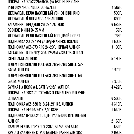
ПОКРЫШКА 27.5X2.25/650B (57 584) HURRICANE
PERFORMANCE. ADDIX. SCHWALBE
4 567Р.
ДЕРЖАТЕЛЬ ВЕЛО НАСТЕННЫЙ YC-101 BIKEHAND
598Р.
ДЕРЖАТЕЛЬ ФЛЯГИ ABC-13N AUTHOR
690Р.
БАГАЖНИК ПЕРЕДНИЙ 26-29". AUTHOR
6 586Р.
ЗВОНОК МИНИ D=35 ММ
58Р.
ДЕРЖАТЕЛЬ ВЕЛО НАСТЕННЫЙ ТОРЦЕВОЙ HORST
786Р.
ПОДНОЖКА 20-29" РЕГУЛИРУЕМАЯ ECO OSTAND
1 500Р.
ПОДНОЖКА AKS-570 R18 24-29". ЧЕРНАЯ AUTHOR
3 190Р.
БАГАЖНИК НА ВИЛКУ 206-125ММ ACR-F05-ALU СО
СТРОПАМИ. AUTHOR
5 190Р.
ШЛЕМ FREERIDE/DH FULLFACE ABS-HARD SHELL, 52-
54СМ. AUTHOR
9 970Р.
ШЛЕМ FREERIDE/DH FULLFACE ABS-HARD SHELL, 56-
58СМ. AUTHOR
8 970Р.
СУМКА НА ПОЯС A-L GATE V=2.6Л. AUTHOR
4 422Р.
ПОКРЫШКА 28X1.70 700X45C G-ONE ALLROUND PERF.
SCHWALBE
6 560Р.
ПОДНОЖКА AKS-630 R18 24-29" RS. AUTHOR
3 310Р.
ПОКРЫШКА KENDA 26"Х 2,10 K898
1 540Р.
ПОДНОЖКА 8-16502110 ЦЕНТРАЛЬНОГО КРЕПЛЕНИЯ
AUTHOR
2 160Р.
КАМЕРА KENDA 27,5"Х 2.0-2.35", 52/58-584 АВТО
552Р.
КРЫЛО ЗАДНЕЕ БЫСТРОСЪЕМНОЕ DASHBLADE SKS
2 090Р.