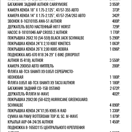
БАГАЖНИК ЗАДНИЙ AUTHOR CARRYMORE
3 950Р.
КАМЕРА KENDA 18" Х 1.75-2.125", 47/57-355 АВТО
373Р.
КАМЕРА KENDA 14" Х 1.75-2.125", 47/57-254/263 АВТО
342Р.
ЗВОНОК 8-16310105 AWA-51 AUTHOR
400Р.
ДЕРЖАТЕЛЬ ВЕЛО НАСТЕННЫЙ H017 HORST
729Р.
НАСОС 8-18101046 AAP CROSS 2 AUTHOR
1 770Р.
ПОКРЫШКА 26X2.10 (54-559) BLACK JACK SCHWALBE
5 290Р.
ПОКРЫШКА KENDA 24"Х 2,10 K887 KINETICS
1 063Р.
ПОКРЫШКА KENDA 26"Х 2,00 K885 KOBRA
1 096Р.
ПОДНОЖКА AKS-670 R18 24-29" E-BIKE (DROPOUT
AUTHOR IS-R18). AUTHOR
3 550Р.
КАМЕРА 200Х50 АВТО НИППЕЛЬ
200Р.
ФЛЯГА AB-TCX-SHANTI X9 0.85Л СЕРЕБРИСТО-
НЕОНОВАЯ
1 180Р.
ФЛЯГА 0.85Л AB-TCX-SHANTI X9 TACX/AUTHOR
1 180Р.
БАГАЖНИК ЗАДНИЙ CD-15B OSTAND
2 672Р.
ДЕРЖАТЕЛЬ ФЛЯГИ M-WAVE
402Р.
ПОКРЫШКА 29X2.00 (50-622) HURRICANE GREENGUARD.
SCHWALBE
4 890Р.
ПОКРЫШКА KENDA 24"Х1,95 K905 K-RAD
1 330Р.
СУМКА НА РАМУ ROTTERDAM TOP XL SC. M-WAVE
1 879Р.
КРЫЛЬЯ AXP-04-24/26 AUTHOR
1 450Р.
ПОДНОЖКА 8-16503115 ЦЕНТРАЛЬНОГО КРЕПЛЕНИЯ