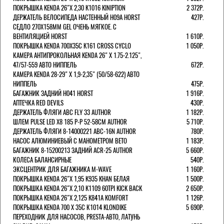
ПОКРЫШКА KENDA 26"Х 2,30 K1016 KINIPTION
2 372Р.
ДЕРЖАТЕЛЬ ВЕЛОСИПЕДА НАСТЕННЫЙ H09A HORST
427Р.
СЕДЛО 270Х158ММ GEL ОЧЕНЬ МЯГКОЕ. С
ВЕНТИЛЯЦИЕЙ HORST
1 610Р.
ПОКРЫШКА KENDA 700Х35С K161 CROSS CYCLO
1 050Р.
КАМЕРА АНТИПРОКОЛЬНАЯ KENDA 26" Х 1.75-2.125",
47/57-559 АВТО НИППЕЛЬ
672Р.
КАМЕРА KENDA 28-29" Х 1,9-2,35" (50/58-622) АВТО
НИППЕЛЬ
475Р.
БАГАЖНИК ЗАДНИЙ H041 HORST
1 916Р.
АПТЕЧКА RED DEVILS
430Р.
ДЕРЖАТЕЛЬ ФЛЯГИ АВС FLY 33 AUTHOR
1 182Р.
ШЛЕМ PULSE LED X8 185 Р-Р 52-58СМ AUTHOR
5 710Р.
ДЕРЖАТЕЛЬ ФЛЯГИ 8-14000221 ABC-16N AUTHOR
780Р.
НАСОС АЛЮМИНИЕВЫЙ С МАНОМЕТРОМ BETO
1 183Р.
БАГАЖНИК 8-15200213 ЗАДНИЙ ACR-25 AUTHOR
5 660Р.
КОЛЕСА БАЛАНСИРНЫЕ
540Р.
ЭКСЦЕНТРИК ДЛЯ БАГАЖНИКА M-WAVE
1 160Р.
ПОКРЫШКА KENDA 26"Х 1,95 K935 KHAN БЕЛАЯ
1 500Р.
ПОКРЫШКА KENDA 26"Х 2,10 K1109 60TPI KICK BACK
2 650Р.
ПОКРЫШКА KENDA 26"Х 2,125 K841A KOMFORT
1 126Р.
ПОКРЫШКА KENDA 700 Х 35С К1014 KLONDIKE
5 690Р.
ПЕРЕХОДНИК ДЛЯ НАСОСОВ, PRESTA-АВТО, ЛАТУНЬ