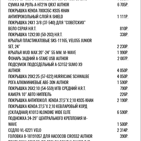
СУМКА НА РУЛЬ A-H721N QRX7 AUTHOR
6 705Р.
ПОКРЫШКА KENDA 700Х35С K935 KHAN
АНТИПРОКОЛЬНЫЙ СЛОЙ K-SHIELD
1 111Р.
ПОКРЫШКА 24X1 3/8 (37-540) ДЛЯ "СОВЕТСКИХ"
ВЕЛО СЕРАЯ H.R.T.
810Р.
ПОКРЫШКА 12X2.00 (50-203) H.R.T.
338Р.
КРЫЛЬЯ ПЛАСТИКАТОВЫЕ SKS-11165, VELO55 JUNIOR
SET, 24"
2 230Р.
КРЫЛЬЯ MUD MAX 20"-24" 55 ММ. M-WAVE
1 990Р.
ФОНАРЬ ЗАДНИЙ A-STAKE USB AUTHOR
2 007Р.
ПОДСУМОК ПОДСЕДЕЛЬНЫЙ A-S3152 SUMO X9
AUTHOR
4 050Р.
ПОКРЫШКА 29X2.25 (57-622) HURRICANE SCHWALBE
4 050Р.
РОГА АЛЮМИНИЕВЫЕ ABE-30N AUTHOR
1 590Р.
ПОКРЫШКА 26X2.10 (54-559) MTB СРЕДНИЙ H.R.T.
790Р.
КАМЕРА 10" АВТО НИППЕЛЬ
226Р.
ПОКРЫШКА АНТИПОКОЛ. KENDA 27,5"Х 2,10 K935 KHAN
2 190Р.
ПОКРЫШКА KENDA 27,5"Х 2,10 КЕВЛАРОВЫЙ КОРД
(СКЛАДНАЯ) K1013 KLONDIKE WIDE ELITE
6 590Р.
ПОДНОЖКА 24-29" ЦЕНТРАЛЬНОГО КРЕПЛЕНИЯ M-
WAVE
1 500Р.
СЕДЛО VL-6221 VELO
2 314Р.
ГОЛОВКА 8-18191057 ДЛЯ НАСОСОВ CROSS2 AUTHOR
390Р.