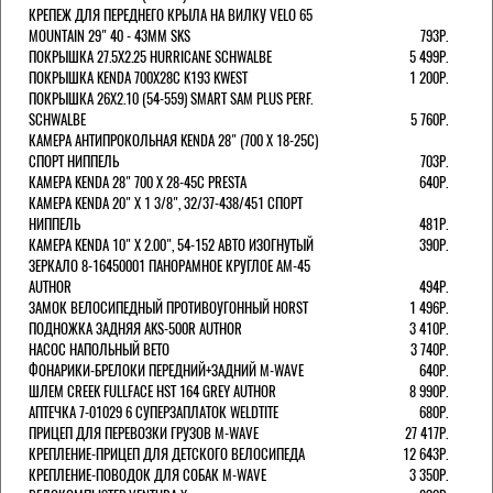
КРЕПЕЖ ДЛЯ ПЕРЕДНЕГО КРЫЛА НА ВИЛКУ VELO 65
MOUNTAIN 29" 40 - 43ММ SKS
793Р.
ПОКРЫШКА 27.5X2.25 HURRICANE SCHWALBE
5 499Р.
ПОКРЫШКА KENDA 700Х28С K193 KWEST
1 200Р.
ПОКРЫШКА 26X2.10 (54-559) SMART SAM PLUS PERF.
SCHWALBE
5 760Р.
КАМЕРА АНТИПРОКОЛЬНАЯ KENDA 28" (700 Х 18-25C)
СПОРТ НИППЕЛЬ
703Р.
КАМЕРА KENDA 28" 700 Х 28-45С PRESTA
640Р.
КАМЕРА KENDA 20" Х 1 3/8", 32/37-438/451 СПОРТ
НИППЕЛЬ
481Р.
КАМЕРА KENDA 10" Х 2.00", 54-152 АВТО ИЗОГНУТЫЙ
390Р.
ЗЕРКАЛО 8-16450001 ПАНОРАМНОЕ КРУГЛОЕ AM-45
AUTHOR
494Р.
ЗАМОК ВЕЛОСИПЕДНЫЙ ПРОТИВОУГОННЫЙ HORST
1 496Р.
ПОДНОЖКА ЗАДНЯЯ AKS-500R AUTHOR
3 410Р.
НАСОС НАПОЛЬНЫЙ BETO
3 740Р.
ФОНАРИКИ-БРЕЛОКИ ПЕРЕДНИЙ+ЗАДНИЙ M-WAVE
640Р.
ШЛЕМ CREEK FULLFACE HST 164 GREY AUTHOR
8 990Р.
АПТЕЧКА 7-01029 6 СУПЕРЗАПЛАТОК WELDTITE
680Р.
ПРИЦЕП ДЛЯ ПЕРЕВОЗКИ ГРУЗОВ M-WAVE
27 417Р.
КРЕПЛЕНИЕ-ПРИЦЕП ДЛЯ ДЕТСКОГО ВЕЛОСИПЕДА
12 643Р.
КРЕПЛЕНИЕ-ПОВОДОК ДЛЯ СОБАК M-WAVE
3 350Р.