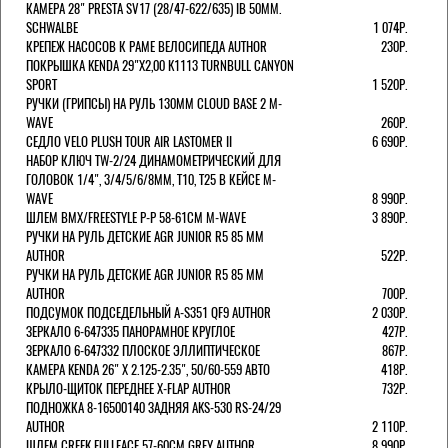
КАМЕРА 28" PRESTA SV17 (28/47-622/635) IB 50MM.
SCHWALBE
1 074Р.
КРЕПЕЖ НАСОСОВ К РАМЕ ВЕЛОСИПЕДА AUTHOR
230Р.
ПОКРЫШКА KENDA 29"Х2,00 K1113 TURNBULL CANYON
SPORT
1 520Р.
РУЧКИ (ГРИПСЫ) НА РУЛЬ 130ММ CLOUD BASE 2 M-
WAVE
260Р.
СЕДЛО VELO PLUSH TOUR AIR LASTOMER II
6 690Р.
НАБОР КЛЮЧ TW-2/24 ДИНАМОМЕТРИЧЕСКИЙ ДЛЯ
ГОЛОВОК 1/4", 3/4/5/6/8ММ, T10, T25 В КЕЙСЕ M-
WAVE
8 990Р.
ШЛЕМ ВМХ/FREESTYLE Р-Р 58-61СМ M-WAVE
3 890Р.
РУЧКИ НА РУЛЬ ДЕТСКИЕ AGR JUNIOR R5 85 ММ
AUTHOR
522Р.
РУЧКИ НА РУЛЬ ДЕТСКИЕ AGR JUNIOR R5 85 ММ
AUTHOR
700Р.
ПОДСУМОК ПОДСЕДЕЛЬНЫЙ A-S351 QF9 AUTHOR
2 030Р.
ЗЕРКАЛО 6-647335 ПАНОРАМНОЕ КРУГЛОЕ
427Р.
ЗЕРКАЛО 6-647332 ПЛОСКОЕ ЭЛЛИПТИЧЕСКОЕ
867Р.
КАМЕРА KENDA 26" Х 2.125-2.35", 50/60-559 АВТО
418Р.
КРЫЛО-ЩИТОК ПЕРЕДНЕЕ X-FLAP AUTHOR
732Р.
ПОДНОЖКА 8-16500140 ЗАДНЯЯ AKS-530 RS-24/29
AUTHOR
2 110Р.
ШЛЕМ CREEK FULLFACE 57-60СМ GREY AUTHOR
8 990Р.