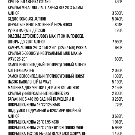
КРЕПЕЖ БАГАЖНИКА OSTAND
430Р.
КРЫЛЬЯ МЕТАЛЛОПЛАСТ. AXP-53 BLK 28"Х 53 ММ
AUTHOR
3 500Р.
СЕДЛО SONO ASL AUTHOR
5 040Р.
ДЕРЖАТЕЛЬ ВЕЛО НАСТЕННЫЙ H025 HORST
804Р.
РУЧКИ НА РУЛЬ ДЕТСКИЕ
126Р.
СИДЕНЬЕ ДЕТСКОЕ BUBBLY MAXI FF X8 НА ПОДСЕД.
ШТЫРЬ, ДО 22КГ AUTHOR
7 990Р.
КАМЕРА AUTHOR 24" Х 1.50-2.20", (32/57-507) PRESTA
680Р.
КРЫЛЬЯ 5-386085 УНИВЕРСАЛЬНЫЕ MUD MAX M-
WAVE 26-29"
808Р.
ЗАМОК ВЕЛОСИПЕДНЫЙ ПРОТИВОУГОННЫЙ AUTHOR
AUL FLEXGUARD-6
2 050Р.
ЗАМОК ВЕЛОСИПЕДНЫЙ ПРОТИВОУГОННЫЙ HORST
1 388Р.
НАСОС НАПОЛЬНЫЙ M-WAVE
5 190Р.
МАШИНКА ДЛЯ ЧИСТКИ ЦЕПИ ATH-810 AUTHOR
2 156Р.
КРЫЛЬЯ УНИВЕРСАЛЬНЫЕ HIGHTREK SKS
2 800Р.
БАГАЖНИК 5-440198 ЗАДНИЙ TRAVELLER A II
3 268Р.
ПОКРЫШКА KENDA 16"Х2,125 K846
729Р.
ПОДСУМОК ПОДРАМНЫЙ A-R282 MPP ДВОЙНОЙ
AUTHOR
3 688Р.
ПОКРЫШКА KENDA 26"Х 1,95 K838
1 018Р.
ПОКРЫШКА KENDA 26"Х 2,10 K1013 KLONDIKE WIDE
5 998Р.
ПОКРЫШКА 16X1.90 (47-305) BLACK JACK SCHWALBE
1 450Р.