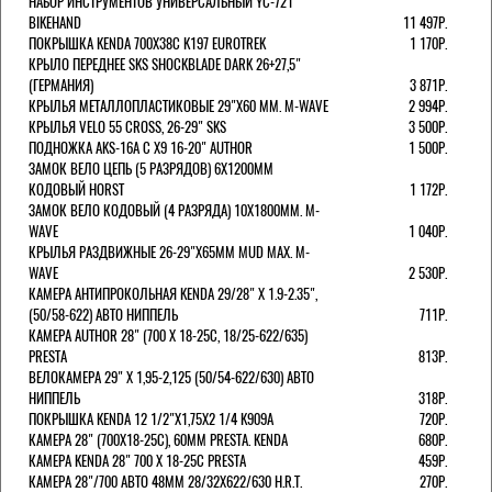
НАБОР ИНСТРУМЕНТОВ УНИВЕРСАЛЬНЫЙ YC-721
BIKEHAND
11 497Р.
ПОКРЫШКА KENDA 700Х38С K197 EUROTREK
1 170Р.
КРЫЛО ПЕРЕДНЕЕ SKS SHOCKBLADE DARK 26+27,5"
(ГЕРМАНИЯ)
3 871Р.
КРЫЛЬЯ МЕТАЛЛОПЛАСТИКОВЫЕ 29"Х60 ММ. M-WAVE
2 994Р.
КРЫЛЬЯ VELO 55 CROSS, 26-29" SKS
3 500Р.
ПОДНОЖКА AKS-16A C X9 16-20" AUTHOR
1 500Р.
ЗАМОК ВЕЛО ЦЕПЬ (5 РАЗРЯДОВ) 6Х1200ММ
КОДОВЫЙ HORST
1 172Р.
ЗАМОК ВЕЛО КОДОВЫЙ (4 РАЗРЯДА) 10Х1800ММ. M-
WAVE
1 040Р.
КРЫЛЬЯ РАЗДВИЖНЫЕ 26-29"Х65ММ MUD MAX. M-
WAVE
2 530Р.
КАМЕРА АНТИПРОКОЛЬНАЯ KENDA 29/28" Х 1.9-2.35",
(50/58-622) АВТО НИППЕЛЬ
711Р.
КАМЕРА AUTHOR 28" (700 Х 18-25С, 18/25-622/635)
PRESTA
813Р.
ВЕЛОКАМЕРА 29" X 1,95-2,125 (50/54-622/630) АВТО
НИППЕЛЬ
318Р.
ПОКРЫШКА KENDA 12 1/2"Х1,75X2 1/4 K909A
720Р.
КАМЕРА 28" (700Х18-25С), 60ММ PRESTA. KENDA
680Р.
КАМЕРА KENDA 28" 700 Х 18-25С PRESTA
459Р.
КАМЕРА 28"/700 АВТО 48ММ 28/32Х622/630 H.R.T.
270Р.