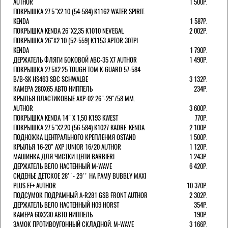
AUTHOR
1 500Р.
ПОКРЫШКА 27.5"Х2.10 (54-584) K1162 WATER SPIRIT.
KENDA
1 587Р.
ПОКРЫШКА KENDA 26"Х2,35 K1010 NEVEGAL
2 002Р.
ПОКРЫШКА 26"Х2.10 (52-559) K1153 APTOR 30TPI
KENDA
1 790Р.
ДЕРЖАТЕЛЬ ФЛЯГИ БОКОВОЙ ABC-35 X7 AUTHOR
1 490Р.
ПОКРЫШКА 27.5X2.25 TOUGH TOM K-GUARD 57-584
B/B-SK HS463 SBC SCHWALBE
3 132Р.
КАМЕРА 280Х65 АВТО НИППЕЛЬ
234Р.
КРЫЛЬЯ ПЛАСТИКОВЫЕ AXP-02 26"-29"/58 ММ.
AUTHOR
3 600Р.
ПОКРЫШКА KENDA 14" Х 1,50 K193 KWEST
770Р.
ПОКРЫШКА 27.5"Х2.20 (56-584) K1027 KADRE. KENDA
2 100Р.
ПОДНОЖКА ЦЕНТРАЛЬНОГО КРЕПЛЕНИЯ OSTAND
1 500Р.
КРЫЛЬЯ 16-20" AXP JUNIOR 16/20 AUTHOR
1 120Р.
МАШИНКА ДЛЯ ЧИСТКИ ЦЕПИ BARBIERI
1 243Р.
ДЕРЖАТЕЛЬ ВЕЛО НАСТЕННЫЙ M-WAVE
6 420Р.
СИДЕНЬЕ ДЕТСКОЕ 28''- 29'' НА РАМУ BUBBLY MAXI
PLUS FF+ AUTHOR
10 370Р.
ПОДСУМОК ПОДРАМНЫЙ A-R281 GSB FRONT AUTHOR
2 302Р.
ДЕРЖАТЕЛЬ ВЕЛО НАСТЕННЫЙ H09 HORST
354Р.
КАМЕРА 60X230 АВТО НИППЕЛЬ
190Р.
ЗАМОК ПРОТИВОУГОННЫЙ СКЛАДНОЙ. M-WAVE
3 166Р.