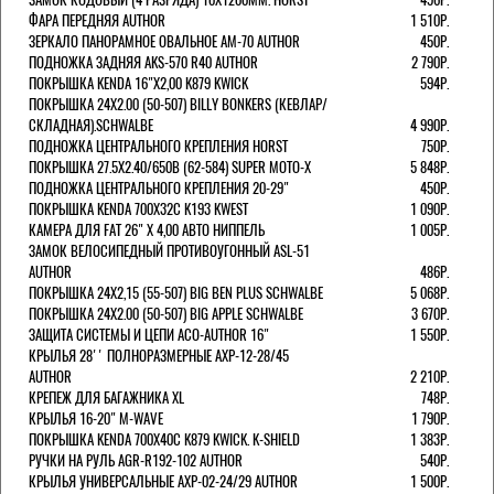
ФАРА ПЕРЕДНЯЯ AUTHOR
1 510Р.
ЗЕРКАЛО ПАНОРАМНОЕ ОВАЛЬНОЕ AM-70 AUTHOR
450Р.
ПОДНОЖКА ЗАДНЯЯ AKS-570 R40 AUTHOR
2 790Р.
ПОКРЫШКА KENDA 16"Х2,00 K879 KWICK
594Р.
ПОКРЫШКА 24X2.00 (50-507) BILLY BONKERS (КЕВЛАР/
СКЛАДНАЯ).SCHWALBE
4 990Р.
ПОДНОЖКА ЦЕНТРАЛЬНОГО КРЕПЛЕНИЯ HORST
750Р.
ПОКРЫШКА 27.5X2.40/650B (62-584) SUPER MOTO-X
5 848Р.
ПОДНОЖКА ЦЕНТРАЛЬНОГО КРЕПЛЕНИЯ 20-29"
450Р.
ПОКРЫШКА KENDA 700Х32С K193 KWEST
1 090Р.
КАМЕРА ДЛЯ FAT 26" X 4,00 АВТО НИППЕЛЬ
1 005Р.
ЗАМОК ВЕЛОСИПЕДНЫЙ ПРОТИВОУГОННЫЙ ASL-51
AUTHOR
486Р.
ПОКРЫШКА 24X2,15 (55-507) BIG BEN PLUS SCHWALBE
5 068Р.
ПОКРЫШКА 24X2.00 (50-507) BIG APPLE SCHWALBE
3 670Р.
ЗАЩИТА СИСТЕМЫ И ЦЕПИ ACO-AUTHOR 16"
1 550Р.
КРЫЛЬЯ 28'' ПОЛНОРАЗМЕРНЫЕ AXP-12-28/45
AUTHOR
2 210Р.
КРЕПЕЖ ДЛЯ БАГАЖНИКА XL
748Р.
КРЫЛЬЯ 16-20" M-WAVE
1 790Р.
ПОКРЫШКА KENDA 700Х40С K879 KWICK. K-SHIELD
1 383Р.
РУЧКИ НА РУЛЬ AGR-R192-102 AUTHOR
540Р.
КРЫЛЬЯ УНИВЕРСАЛЬНЫЕ AXP-02-24/29 AUTHOR
1 500Р.