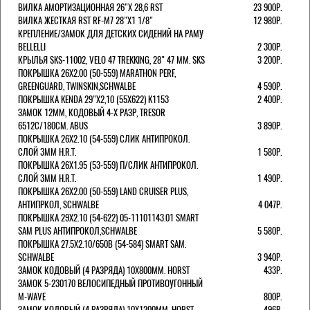
ВИЛКА АМОРТИЗАЦИОННАЯ 26"Х 28,6 RST
23 900Р.
ВИЛКА ЖЕСТКАЯ RST RF-M7 28"Х1 1/8"
12 980Р.
КРЕПЛЕНИЕ/ЗАМОК ДЛЯ ДЕТСКИХ СИДЕНИЙ НА РАМУ
BELLELLI
2 300Р.
КРЫЛЬЯ SKS-11002, VELO 47 TREKKING, 28" 47 ММ. SKS
3 200Р.
ПОКРЫШКА 26X2.00 (50-559) MARATHON PERF,
GREENGUARD, TWINSKIN,SCHWALBE
4 590Р.
ПОКРЫШКА KENDA 29"Х2,10 (55X622) K1153
2 400Р.
ЗАМОК 12ММ, КОДОВЫЙ 4-Х РАЗР, TRESOR
6512C/180СМ. ABUS
3 890Р.
ПОКРЫШКА 26X2.10 (54-559) СЛИК АНТИПРОКОЛ.
СЛОЙ 3ММ H.R.T.
1 580Р.
ПОКРЫШКА 26X1.95 (53-559) П/СЛИК АНТИПРОКОЛ.
СЛОЙ 3ММ H.R.T.
1 490Р.
ПОКРЫШКА 26X2.00 (50-559) LAND CRUISER PLUS,
АНТИПРКОЛ, SCHWALBE
4 047Р.
ПОКРЫШКА 29X2.10 (54-622) 05-11101143.01 SMART
SAM PLUS АНТИПРОКОЛ,SCHWALBE
5 580Р.
ПОКРЫШКА 27.5X2.10/650B (54-584) SMART SAM.
SCHWALBE
3 940Р.
ЗАМОК КОДОВЫЙ (4 РАЗРЯДА) 10Х800ММ. HORST
433Р.
ЗАМОК 5-230170 ВЕЛОСИПЕДНЫЙ ПРОТИВОУГОННЫЙ
M-WAVE
800Р.
ЗАМОК КОДОВЫЙ (4 РАЗРЯДА) 10Х1200ММ. HORST
496Р.