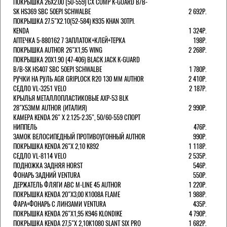
ПОКРЫШКА 26X2.00 (50-559) CX COMP K-GUARD B/B-
SK HS369 SBC 50EPI SCHWALBE
2 692Р.
ПОКРЫШКА 27.5"Х2.10(52-584) K935 KHAN 30TPI.
KENDA
1 324Р.
АПТЕЧКА 5-880162 7 ЗАПЛАТОК+КЛЕЙ+ТЕРКА
198Р.
ПОКРЫШКА AUTHOR 26"Х1,95 WING
2 268Р.
ПОКРЫШКА 20X1.90 (47-406) BLACK JACK K-GUARD
B/B-SK HS407 SBC 50EPI SCHWALBE
1 780Р.
РУЧКИ НА РУЛЬ AGR GRIPLOCK R20 130 ММ AUTHOR
2 410Р.
СЕДЛО VL-3251 VELO
2 187Р.
КРЫЛЬЯ МЕТАЛЛОПЛАСТИКОВЫЕ AXP-53 BLK
28"Х53ММ AUTHOR (ИТАЛИЯ)
2 990Р.
КАМЕРА KENDA 26" Х 2.125-2.35", 50/60-559 СПОРТ
НИППЕЛЬ
476Р.
ЗАМОК ВЕЛОСИПЕДНЫЙ ПРОТИВОУГОННЫЙ AUTHOR
990Р.
ПОКРЫШКА KENDA 26"Х 2,10 K892
1 118Р.
СЕДЛО VL-8114 VELO
2 535Р.
ПОДНОЖКА ЗАДНЯЯ HORST
546Р.
ФОНАРЬ ЗАДНИЙ VENTURA
550Р.
ДЕРЖАТЕЛЬ ФЛЯГИ АВС M-LINE 45 AUTHOR
1 220Р.
ПОКРЫШКА KENDA 20"Х3,00 K1008A FLAME
1 988Р.
ФАРА+ФОНАРЬ С ЛИНЗАМИ VENTURA
435Р.
ПОКРЫШКА KENDA 26"Х1,95 K946 KLONDIKE
4 790Р.
ПОКРЫШКА KENDA 27,5"Х 2,10K1080 SLANT SIX PRO
1 682Р.