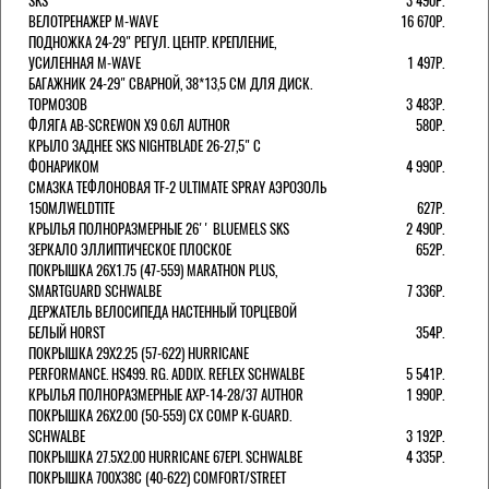
SKS
3 490Р.
ВЕЛОТРЕНАЖЕР M-WAVE
16 670Р.
ПОДНОЖКА 24-29" РЕГУЛ. ЦЕНТР. КРЕПЛЕНИЕ,
УСИЛЕННАЯ M-WAVE
1 497Р.
БАГАЖНИК 24-29" СВАРНОЙ, 38*13,5 СМ ДЛЯ ДИСК.
ТОРМОЗОВ
3 483Р.
ФЛЯГА AB-SCREWON X9 0.6Л AUTHOR
580Р.
КРЫЛО ЗАДНЕЕ SKS NIGHTBLADE 26-27,5" С
ФОНАРИКОМ
4 990Р.
СМАЗКА ТЕФЛОНОВАЯ TF-2 ULTIMATE SPRAY АЭРОЗОЛЬ
150МЛWELDTITE
627Р.
КРЫЛЬЯ ПОЛНОРАЗМЕРНЫЕ 26'' BLUEMELS SKS
2 490Р.
ЗЕРКАЛО ЭЛЛИПТИЧЕСКОЕ ПЛОСКОЕ
652Р.
ПОКРЫШКА 26X1.75 (47-559) MARATHON PLUS,
SMARTGUARD SCHWALBE
7 336Р.
ДЕРЖАТЕЛЬ ВЕЛОCИПЕДА НАСТЕННЫЙ ТОРЦЕВОЙ
БЕЛЫЙ HORST
354Р.
ПОКРЫШКА 29X2.25 (57-622) HURRICANE
PERFORMANCE. HS499. RG. ADDIX. REFLEX SCHWALBE
5 541Р.
КРЫЛЬЯ ПОЛНОРАЗМЕРНЫЕ AXP-14-28/37 AUTHOR
1 990Р.
ПОКРЫШКА 26X2.00 (50-559) CX COMP K-GUARD.
SCHWALBE
3 192Р.
ПОКРЫШКА 27.5X2.00 HURRICANE 67EPI. SCHWALBE
4 335Р.
ПОКРЫШКА 700X38С (40-622) COMFORT/STREET