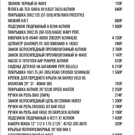
ЗВОНОК ЧЕРНЫЙ M-WAVE
170Р.
ФЛЯГА AB-TCX-SHIVA X9 0.85Л TACX/AUTHOR
640Р.
ПОКРЫШКА 26X2.125 (57-559) MTB/BMX/FREESTYLE
НИЗКИЙ H.R.T.
880Р.
ПОДСУМОК ПОДРАМНЫЙ A-R244 AUTHOR
1 600Р.
ПОКРЫШКА 26X2.35 (60-559) MAGIC MARY PERF,
BIKEPARK B/B HS447 ADDIX 20D2EPI SCHWALBE
4 150Р.
ЦЕПЕМЕТР (КАЛИБР) YC-503 BIKEHAND 6-14503
248Р.
ЗАМОК ВЕЛОСИПЕДНЫЙ ПРОТИВОУГОННЫЙ AUTHOR
2 760Р.
ЗАМОК ВЕЛОСИПЕДНЫЙ ПРОТИВОУГОННЫЙ M-WAVE
1 147Р.
НАСОС 8-18101024 AAP PUMPER AUTHOR
610Р.
СИДЕНЬЕ ДЕТСКОЕ НА БАГАЖНИК PEPE BELLELLI
6 210Р.
ПОКРЫШКА 16X1.75 (47-305) ROAD CRUISER SCHWALBE
1 560Р.
КРЕПЕЖ ДЛЯ ПЕРЕДНЕГО КРЫЛА НА ВИЛКУ VELO 65
MOUNTAIN 29" 37 - 40ММ SKS
793Р.
ПОКРЫШКА AUTHOR 26"Х2,00 SPEED MASTER
2 250Р.
РУЧКИ НА РУЛЬ BMX (ПАРА)
214Р.
ЗАМОК ВЕЛОCИПЕДНЫЙ ЦЕПЬ 8Х1200ММ HORST
1 390Р.
РУЧКИ НА РУЛЬ ERGOGEL D3 BAR VELO
2 740Р.
РУЧКИ НА РУЛЬ AGR ERGO 20 GRIPLOCK AUTHOR
2 190Р.
ПОДСУМОК ПОДРАМНЫЙ A-R211 X7 AUTHOR
1 430Р.
КАМЕРА KENDA 12" 1/2 Х 1.75-2.125", 47/62-203 АВТО
320Р.
КРЫЛЬЯ ПОЛНОРАЗМЕРНЫЕ 26"Х60 ММ С