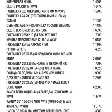
КОРИЧНЕВАЯ KENDA
1 420Р.
СЕДЛО EVA CITY M-WAVE
1 647Р.
ПОДНОЖКА ОДНОПЕРЬЕВАЯ 40-18 ММ M-WAVE
1 570Р.
ПОДНОЖКА 24-29" (ОТВЕРСТИЯ 40ММ И 18ММ),
OSTAND
1 108Р.
СЪЕМНИК КАРЕТКИ-КАРТРИДЖА YC-29BB BIKEHAND
1 148Р.
СЕДЛО ELASTOMER GEL VENTURA
1 639Р.
ПОКРЫШКА 27.5X2.10 (54-584) MTB H.R.T.
708Р.
КРЫЛЬЯ ПЛАСТИКОВЫЕ 12-18" M-WAVE
1 618Р.
ПОКРЫШКА KENDA 700Х38С K180
1 116Р.
РУЧКИ НА РУЛЬ
452Р.
ПОКРЫШКА 26"Х1.75 (44-559) K1068 KWICK BITUMEN
KENDA
2 610Р.
ПОКРЫШКА 20X1.95 (53-406) MTB ВЫСОКИЙ H.R.T.
760Р.
ПОКРЫШКА 26"Х2.10 (54-559) K831A KENDA
1 062Р.
ПОДСУМОК ПОДРАМНЫЙ A-R265 MPP AUTHOR
1 990Р.
ДЕРЖАТЕЛЬ ФЛЯГИ VELOCAGE SKS
1 250Р.
ПОКРЫШКА 20"Х1.95 (50-406) K1047 SMALL BLOCK
EIGHT. KENDA
4 260Р.
ЗАМОК ВЕЛО КОДОВЫЙ (4 РАЗРЯДА) 12Х1000ММ. M-
WAVE
1 147Р.
КАМЕРА 26" 1.50-2.40 АВТО AV13 (40/62-559) IB AGV
40MM. SCHWALBE
1 077Р.
НАСОС GP-993 С МАНОМЕТРОМ 80PSI/100PSI. GIYO
1 390Р.