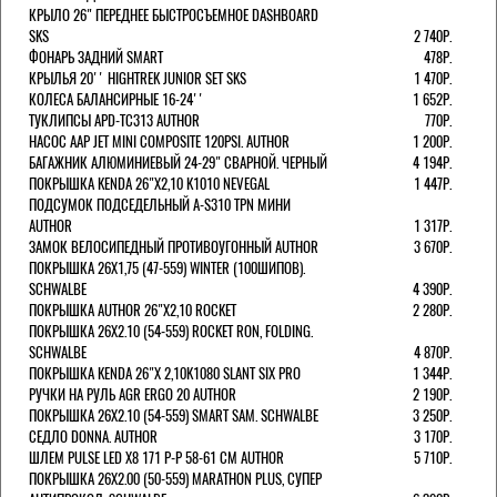
КРЫЛО 26" ПЕРЕДНЕЕ БЫСТРОСЪЕМНОЕ DASHBOARD
SKS
2 740Р.
ФОНАРЬ ЗАДНИЙ SMART
478Р.
КРЫЛЬЯ 20'' HIGHTREK JUNIOR SET SKS
1 470Р.
КОЛЕСА БАЛАНСИРНЫЕ 16-24''
1 652Р.
ТУКЛИПСЫ APD-TC313 AUTHOR
770Р.
НАСОС AAP JET MINI COMPOSITE 120PSI. AUTHOR
1 200Р.
БАГАЖНИК АЛЮМИНИЕВЫЙ 24-29" СВАРНОЙ. ЧЕРНЫЙ
4 194Р.
ПОКРЫШКА KENDA 26"Х2,10 K1010 NEVEGAL
1 447Р.
ПОДСУМОК ПОДСЕДЕЛЬНЫЙ A-S310 TPN МИНИ
AUTHOR
1 317Р.
ЗАМОК ВЕЛОСИПЕДНЫЙ ПРОТИВОУГОННЫЙ AUTHOR
3 670Р.
ПОКРЫШКА 26X1,75 (47-559) WINTER (100ШИПОВ).
SCHWALBE
4 390Р.
ПОКРЫШКА AUTHOR 26"Х2,10 ROCKET
2 280Р.
ПОКРЫШКА 26X2.10 (54-559) ROCKET RON, FOLDING.
SCHWALBE
4 870Р.
ПОКРЫШКА KENDA 26"Х 2,10K1080 SLANT SIX PRO
1 344Р.
РУЧКИ НА РУЛЬ AGR ERGO 20 AUTHOR
2 190Р.
ПОКРЫШКА 26X2.10 (54-559) SMART SAM. SCHWALBE
3 250Р.
СЕДЛО DONNA. AUTHOR
3 170Р.
ШЛЕМ PULSE LED X8 171 Р-Р 58-61 СМ AUTHOR
5 710Р.
ПОКРЫШКА 26X2.00 (50-559) MARATHON PLUS, СУПЕР