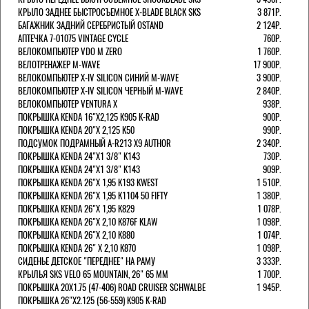
КРЫЛО ЗАДНЕЕ БЫСТРОСЪЕМНОЕ X-BLADE BLACK SKS
3 871Р.
БАГАЖНИК ЗАДНИЙ СЕРЕБРИСТЫЙ OSTAND
2 124Р.
АПТЕЧКА 7-01075 VINTAGE CYCLE
760Р.
ВЕЛОКОМПЬЮТЕР VDO M ZERO
1 760Р.
ВЕЛОТРЕНАЖЕР M-WAVE
17 900Р.
ВЕЛОКОМПЬЮТЕР X-IV SILICON СИНИЙ M-WAVE
3 900Р.
ВЕЛОКОМПЬЮТЕР X-IV SILICON ЧЕРНЫЙ M-WAVE
2 840Р.
ВЕЛОКОМПЬЮТЕР VENTURA Х
938Р.
ПОКРЫШКА KENDA 16"Х2,125 K905 K-RAD
900Р.
ПОКРЫШКА KENDA 20"Х 2,125 K50
990Р.
ПОДСУМОК ПОДРАМНЫЙ A-R213 X9 AUTHOR
2 340Р.
ПОКРЫШКА KENDA 24"Х1 3/8" K143
730Р.
ПОКРЫШКА KENDA 24"Х1 3/8" K143
909Р.
ПОКРЫШКА KENDA 26"Х 1,95 K193 KWEST
1 510Р.
ПОКРЫШКА KENDA 26"Х 1,95 K1104 50 FIFTY
1 380Р.
ПОКРЫШКА KENDA 26"Х 1,95 K829
1 078Р.
ПОКРЫШКА KENDA 26"Х 2,10 K876F KLAW
1 098Р.
ПОКРЫШКА KENDA 26"Х 2,10 K880
1 074Р.
ПОКРЫШКА KENDA 26" Х 2,10 K870
1 098Р.
СИДЕНЬЕ ДЕТСКОЕ "ПЕРЕДНЕЕ" НА РАМУ
3 333Р.
КРЫЛЬЯ SKS VELO 65 MOUNTAIN, 26" 65 ММ
1 700Р.
ПОКРЫШКА 20X1.75 (47-406) ROAD CRUISER SCHWALBE
1 945Р.
ПОКРЫШКА 26"Х2.125 (56-559) K905 K-RAD