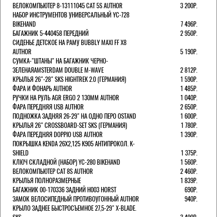
ВЕЛОКОМПЬЮТЕР 8-13111045 CAT 5S AUTHOR
3 200Р.
НАБОР ИНСТРУМЕНТОВ УНИВЕРСАЛЬНЫЙ YC-728
BIKEHAND
7 496Р.
БАГАЖНИК 5-440458 ПЕРЕДНИЙ
2 950Р.
СИДЕНЬЕ ДЕТСКОЕ НА РАМУ BUBBLY MAXI FF X8
AUTHOR
5 190Р.
СУМКА-"ШТАНЫ" НА БАГАЖНИК ЧЕРНО-
ЗЕЛЕНАЯAMSTERDAM DOUBLE M-WAVE
2 812Р.
КРЫЛЬЯ 26"-28" SKS HIGHTREK 2.0 (ГЕРМАНИЯ)
1 590Р.
ФАРА И ФОНАРЬ AUTHOR
1 485Р.
РУЧКИ НА РУЛЬ AGR ERGO 2 130ММ AUTHOR
1 040Р.
ФАРА ПЕРЕДНЯЯ USB AUTHOR
2 650Р.
ПОДНОЖКА ЗАДНЯЯ 26-29" НА ОДНО ПЕРО OSTAND
1 600Р.
КРЫЛЬЯ 26" CROSSBOARD-SET SKS (ГЕРМАНИЯ)
1 780Р.
ФАРА ПЕРЕДНЯЯ DOPPIO USB AUTHOR
1 390Р.
ПОКРЫШКА KENDA 26Х2,125 K905 АНТИПРОКОЛ. K-
SHIELD
1 375Р.
КЛЮЧ СКЛАДНОЙ (НАБОР) YC-280 BIKEHAND
1 560Р.
ВЕЛОКОМПЬЮТЕР CAT 8S AUTHOR
2 460Р.
КРЫЛЬЯ ПОЛНОРАЗМЕРНЫЕ
1 839Р.
БАГАЖНИК 00-170336 ЗАДНИЙ H003 HORST
690Р.
ЗАМОК ВЕЛОСИПЕДНЫЙ ПРОТИВОУГОННЫЙ AUTHOR
940Р.
КРЫЛО ЗАДНЕЕ БЫСТРОСЪЕМНОЕ 27,5-29" X-BLADE.