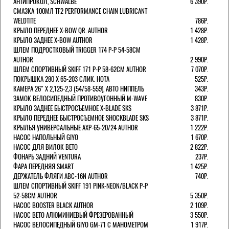
АНТИПРОКОЛ, SCHWALBE
6 390Р.
СМАЗКА 100МЛ TF2 PERFORMANCE CHAIN LUBRICANT
WELDTITE
786Р.
КРЫЛО ПЕРЕДНЕЕ X-BOW QR. AUTHOR
1 428Р.
КРЫЛО ЗАДНЕЕ X-BOW AUTHOR
1 428Р.
ШЛЕМ ПОДРОСТКОВЫЙ TRIGGER 174 Р-Р 54-58СМ
AUTHOR
2 990Р.
ШЛЕМ СПОРТИВНЫЙ SKIFF 171 Р-Р 58-62СМ AUTHOR
7 070Р.
ПОКРЫШКА 280 X 65-203 СЛИК. HOTA
525Р.
КАМЕРА 26" X 2,125-2,3 (54/58-559), АВТО НИППЕЛЬ
343Р.
ЗАМОК ВЕЛОСИПЕДНЫЙ ПРОТИВОУГОННЫЙ M-WAVE
830Р.
КРЫЛО ЗАДНЕЕ БЫСТРОСЪЕМНОЕ X-BLADE SKS
3 871Р.
КРЫЛО ПЕРЕДНЕЕ БЫСТРОСЪЕМНОЕ SHOCKBLADE SKS
3 871Р.
КРЫЛЬЯ УНИВЕРСАЛЬНЫЕ AXP-65-20/24 AUTHOR
1 222Р.
НАСОС НАПОЛЬНЫЙ GIYO
1 670Р.
НАСОС ДЛЯ ВИЛОК ВЕТО
2 822Р.
ФОНАРЬ ЗАДНИЙ VENTURA
237Р.
ФАРА ПЕРЕДНЯЯ SMART
1 425Р.
ДЕРЖАТЕЛЬ ФЛЯГИ ABC-16N AUTHOR
740Р.
ШЛЕМ СПОРТИВНЫЙ SKIFF 191 PINK-NEON/BLACK Р-Р
52-58СМ AUTHOR
5 350Р.
НАСОС BOOSTER BLACK AUTHOR
2 109Р.
НАСОС BETO АЛЮМИНИЕВЫЙ ФРЕЗЕРОВАННЫЙ
3 550Р.
НАСОС ВЕЛОСИПЕДНЫЙ GIYO GM-71 С МАНОМЕТРОМ
1 917Р.