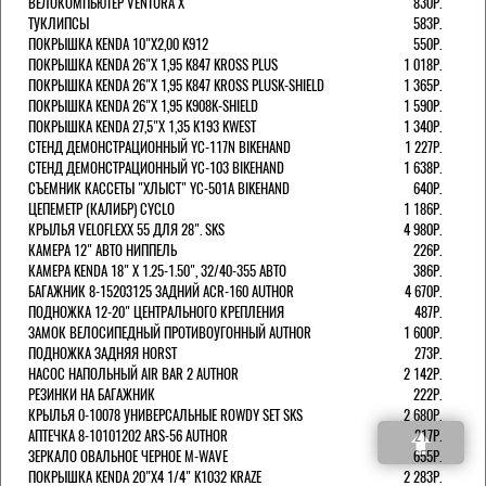
ВЕЛОКОМПЬЮТЕР VENTURA Х
830Р.
ТУКЛИПСЫ
583Р.
ПОКРЫШКА KENDA 10"Х2,00 K912
550Р.
ПОКРЫШКА KENDA 26"Х 1,95 K847 KROSS PLUS
1 018Р.
ПОКРЫШКА KENDA 26"Х 1,95 K847 KROSS PLUSK-SHIELD
1 365Р.
ПОКРЫШКА KENDA 26"Х 1,95 K908K-SHIELD
1 590Р.
ПОКРЫШКА KENDA 27,5"Х 1,35 K193 KWEST
1 340Р.
СТЕНД ДЕМОНСТРАЦИОННЫЙ YC-117N BIKEHAND
1 227Р.
СТЕНД ДЕМОНСТРАЦИОННЫЙ YC-103 BIKEHAND
1 638Р.
СЪЕМНИК КАССЕТЫ "ХЛЫСТ" YC-501A BIKEHAND
640Р.
ЦЕПЕМЕТР (КАЛИБР) CYCLO
1 186Р.
КРЫЛЬЯ VELOFLEXX 55 ДЛЯ 28". SKS
4 980Р.
КАМЕРА 12" АВТО НИППЕЛЬ
226Р.
КАМЕРА KENDA 18" Х 1.25-1.50", 32/40-355 АВТО
386Р.
БАГАЖНИК 8-15203125 ЗАДНИЙ ACR-160 AUTHOR
4 670Р.
ПОДНОЖКА 12-20" ЦЕНТРАЛЬНОГО КРЕПЛЕНИЯ
487Р.
ЗАМОК ВЕЛОСИПЕДНЫЙ ПРОТИВОУГОННЫЙ AUTHOR
1 600Р.
ПОДНОЖКА ЗАДНЯЯ HORST
273Р.
НАСОС НАПОЛЬНЫЙ AIR BAR 2 AUTHOR
2 142Р.
РЕЗИНКИ НА БАГАЖНИК
222Р.
КРЫЛЬЯ 0-10078 УНИВЕРСАЛЬНЫЕ ROWDY SET SKS
2 680Р.
АПТЕЧКА 8-10101202 ARS-56 AUTHOR
217Р.
ЗЕРКАЛО ОВАЛЬНОЕ ЧЕРНОЕ M-WAVE
655Р.
ПОКРЫШКА KENDA 20"Х4 1/4" K1032 KRAZE
2 283Р.