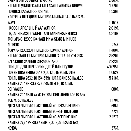
ЭЛЕКТРОПРОВОДКОЙ M-WAVE
2 809Р.
КРЫЛЬЯ УНИВЕРСАЛЬНЫЕ LASALLE ARIZONA BROWN
1 470Р.
ПОДНОЖКА ЗАДНЯЯ OSTAND
1 336Р.
КОРЗИНА ПЕРЕДНЯЯ БЫСТРОСЪЕМНАЯ BA-F HANG M-
WAVE
1 161Р.
НАСОС НАПОЛЬНЫЙ AAP AUTHOR
2 019Р.
ПЕДАЛИ BMX/DOWNHILL АЛЮМИНИЕВЫЕ HORST
4 310Р.
ФОНАРЬ 8-12039134 ЗАДНИЙ A-STAKE MINI USB
AUTHOR
774Р.
ФАРА 8-12002234 ПЕРЕДНЯЯ LUMINA AUTHOR
1 400Р.
КРЫЛО ЗАДНЕЕ БЫСТРОСЪЕМНОЕ X-TRA-DRY XL SKS
2 520Р.
БАГАЖНИК ЗАДНИЙ CD-28 OSTAND
2 223Р.
ПРИЦЕП ДЛЯ ПЕРЕВОЗКИ ДЕТЕЙ ИЛИ ГРУЗОВ
40 095Р.
ПОКРЫШКА KENDA 26"Х 2,00 K1045 KOMMUTER
1 062Р.
ПОКРЫШКА 26X2.10 (54-559) HURRICANE SCHWALBE
5 718Р.
КАМЕРА 20" PRESTA SV6 (28/40-406) IB 40MM.
SCHWALBE
880Р.
КАМЕРА 20" АВТО AV7C EXTRA LIGHT 40/60-406 IB AGV
40MM. SCHWALBE
1 170Р.
ДЕРЖАТЕЛЬ ВЕЛО НАСТЕННЫЙ YC-23SA BIKEHAND
685Р.
ДЕРЖАТЕЛЬ ВЕЛО НАСТЕННЫЙ YC-28H BIKEHAND
472Р.
ДЕРЖАТЕЛЬ ВЕЛО НАСТЕННЫЙ YC-30F BIKEHAND
2 157Р.
КАМЕРА 27,5" PRESTA 48ММ 2,00-2,35 (52/58-584)
KENDA
673Р.