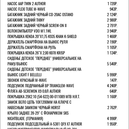
НАСОС AAP TWIN 2 AUTHOR
1 720Р.
НАСОС FLEXI TUBE M-WAVE
943Р.
БАГАЖНИК ЗАДНИЙ ЧЕРНЫЙ СD-20AC OSTAND
2 124Р.
БАГАЖНИК ЗАДНИЙ THINY
2 980Р.
БАГАЖНИК ЗАДНИЙ ЧЕРНЫЙ SCREW-ON II
2 791Р.
ВЕЛОКОМПЬЮТЕР VDO M1.1WL
3 940Р.
ПОКРЫШКА KENDA 20"Х1,75 K935 KHAN K-SHIELD
1 460Р.
ДЕРЖАТЕЛЬ СМАРТФОНА НА ВЫНОС РУЛЯ
2 190Р.
ДЕРЖАТЕЛЬ СМАРТФОНА НА РУЛЬ
1 105Р.
ПОКРЫШКА KENDA 26"Х 2,00 K878 KRISP
1 134Р.
СИДЕНЬЕ ДЕТСКОЕ "ПЕРЕДНЕЕ" УНИВЕРСАЛЬНОЕ НА
РАМУ/ВЫНОС
5 540Р.
СИДЕНЬЕ ДЕТСКОЕ "ПЕРЕДНЕЕ" УНИВЕРСАЛЬНОЕ НА
ВЫНОС LIGHT F BELLELLI
5 990Р.
ЗВОНОК КРАСНЫЙ M-WAVE
147Р.
ПОДСУМОК ПОДРАМНЫЙ BP TRIANGLEM-WAVE
4 240Р.
ФЛЯГА AB-SCREWON X9 0.8Л AUTHOR
640Р.
ПОКРЫШКА 29X2.10 (54-622) 00-011089 MTB H.R.T.
1 160Р.
ЗАМОК ВЕЛО ЦЕПЬ 10Х1200ММ НА КЛЮЧЕ С
НАВЕСНЫМ ЗАМКОМ ЧЕРНЫЙ HORST
2 762Р.
КРЫЛО ЗАДНЕЕ 28-29" С ФОНАРИКОМ SKS
NIGHTBLADE. (ГЕРМАНИЯ)
4 990Р.
ПОДСУМОК ПОДСЕДЕЛЬНЫЙ A-S381 QF9 X7 AUTHOR
1 950Р.