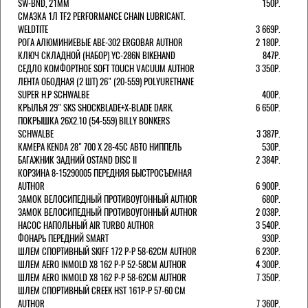
SW-BND, 21ММ
150Р.
СМАЗКА 1Л TF2 PERFORMANCE CHAIN LUBRICANT.
WELDTITE
3 669Р.
РОГА АЛЮМИНИЕВЫЕ ABE-302 ERGOBAR AUTHOR
2 180Р.
КЛЮЧ СКЛАДНОЙ (НАБОР) YC-286N BIKEHAND
847Р.
СЕДЛО КОМФОРТНОЕ SOFT TOUCH VACUUM AUTHOR
3 350Р.
ЛЕНТА ОБОДНАЯ (2 ШТ) 26" (20-559) POLYURETHANE
SUPER H.P SCHWALBE
400Р.
КРЫЛЬЯ 29" SKS SHOCKBLADE+X-BLADE DARK.
6 650Р.
ПОКРЫШКА 26X2.10 (54-559) BILLY BONKERS
SCHWALBE
3 387Р.
КАМЕРА KENDA 28" 700 Х 28-45С АВТО НИППЕЛЬ
530Р.
БАГАЖНИК ЗАДНИЙ OSTAND DISC II
2 384Р.
КОРЗИНА 8-15290005 ПЕРЕДНЯЯ БЫСТРОСЪЕМНАЯ
AUTHOR
6 900Р.
ЗАМОК ВЕЛОСИПЕДНЫЙ ПРОТИВОУГОННЫЙ AUTHOR
680Р.
ЗАМОК ВЕЛОСИПЕДНЫЙ ПРОТИВОУГОННЫЙ AUTHOR
2 038Р.
НАСОС НАПОЛЬНЫЙ AIR TURBO AUTHOR
3 540Р.
ФОНАРЬ ПЕРЕДНИЙ SMART
930Р.
ШЛЕМ СПОРТИВНЫЙ SKIFF 172 Р-Р 58-62СМ AUTHOR
6 230Р.
ШЛЕМ AERO INMOLD X8 162 Р-Р 52-58СМ AUTHOR
4 300Р.
ШЛЕМ AERO INMOLD X8 162 Р-Р 58-62СМ AUTHOR
7 350Р.
ШЛЕМ СПОРТИВНЫЙ CREEK HST 161Р-Р 57-60 СМ
AUTHOR
7 360Р.