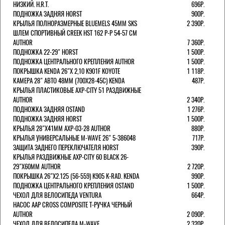
НИЗКИЙ. H.R.T.
696Р.
ПОДНОЖКА ЗАДНЯЯ HORST
900Р.
КРЫЛЬЯ ПОЛНОРАЗМЕРНЫЕ BLUEMELS 45MM SKS
2 390Р.
ШЛЕМ СПОРТИВНЫЙ CREEK HST 162 Р-Р 54-57 СМ
AUTHOR
7 360Р.
ПОДНОЖКА 22-29" HORST
1 500Р.
ПОДНОЖКА ЦЕНТРАЛЬНОГО КРЕПЛЕНИЯ AUTHOR
1 500Р.
ПОКРЫШКА KENDA 26"Х 2,10 K901F KOYOTE
1 118Р.
КАМЕРА 28" АВТО 48ММ (700Х28-45С) KENDA
487Р.
КРЫЛЬЯ ПЛАСТИКОВЫЕ AXP-CITY 51 РАЗДВИЖНЫЕ
AUTHOR
2 340Р.
ПОДНОЖКА ЗАДНЯЯ OSTAND
1 276Р.
ПОДНОЖКА ЗАДНЯЯ HORST
1 500Р.
КРЫЛЬЯ 28"Х41ММ AXP-03-28 AUTHOR
880Р.
КРЫЛЬЯ УНИВЕРСАЛЬНЫЕ M-WAVE 26" 5-386048
717Р.
ЗАЩИТА ЗАДНЕГО ПЕРЕКЛЮЧАТЕЛЯ HORST
390Р.
КРЫЛЬЯ РАЗДВИЖНЫЕ AXP-CITY 60 BLACK 26-
29"Х60ММ AUTHOR
2 720Р.
ПОКРЫШКА 26"Х2.125 (56-559) K905 K-RAD. KENDA
990Р.
ПОДНОЖКА ЦЕНТРАЛЬНОГО КРЕПЛЕНИЯ OSTAND
1 500Р.
ЧЕХОЛ ДЛЯ ВЕЛОСИПЕДА VENTURA
664Р.
НАСОС AAP CROSS COMPOSITE Т-РУЧКА ЧЕРНЫЙ
AUTHOR
2 090Р.
ЧЕХОЛ ДЛЯ ВЕЛОСИПЕДА M-WAVE
2 320Р.