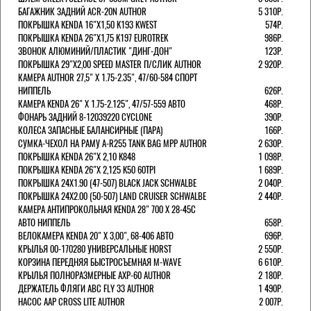
БАГАЖНИК ЗАДНИЙ ACR-20N AUTHOR
5 310Р.
ПОКРЫШКА KENDA 16"Х1,50 K193 KWEST
574Р.
ПОКРЫШКА KENDA 26"Х1,75 K197 EUROTREK
986Р.
ЗВОНОК АЛЮМИНИЙ/ПЛАСТИК "ДИНГ-ДОН"
123Р.
ПОКРЫШКА 29"Х2,00 SPEED MASTER П/СЛИК AUTHOR
2 920Р.
КАМЕРА AUTHOR 27,5" Х 1.75-2.35", 47/60-584 СПОРТ
НИППЕЛЬ
626Р.
КАМЕРА KENDA 26" Х 1.75-2.125", 47/57-559 АВТО
468Р.
ФОНАРЬ ЗАДНИЙ 8-12039220 CYCLONE
390Р.
КОЛЕСА ЗАПАСНЫЕ БАЛАНСИРНЫЕ (ПАРА)
166Р.
CУМКА-ЧЕХОЛ НА РАМУ A-R255 TANK BAG MPP AUTHOR
2 630Р.
ПОКРЫШКА KENDA 26"Х 2,10 K848
1 098Р.
ПОКРЫШКА KENDA 26"Х 2,125 K50 60TPI
1 689Р.
ПОКРЫШКА 24X1.90 (47-507) BLACK JACK SCHWALBE
2 040Р.
ПОКРЫШКА 24X2.00 (50-507) LAND CRUISER SCHWALBE
2 440Р.
КАМЕРА АНТИПРОКОЛЬНАЯ KENDA 28" 700 Х 28-45C
АВТО НИППЕЛЬ
658Р.
ВЕЛОКАМЕРА KENDA 20" Х 3,00", 68-406 АВТО
696Р.
КРЫЛЬЯ 00-170280 УНИВЕРСАЛЬНЫЕ HORST
2 550Р.
КОРЗИНА ПЕРЕДНЯЯ БЫСТРОСЪЕМНАЯ M-WAVE
6 610Р.
КРЫЛЬЯ ПОЛНОРАЗМЕРНЫЕ AXP-60 AUTHOR
2 180Р.
ДЕРЖАТЕЛЬ ФЛЯГИ АВС FLY 33 AUTHOR
1 490Р.
НАСОС AAP CROSS LITE AUTHOR
2 007Р.