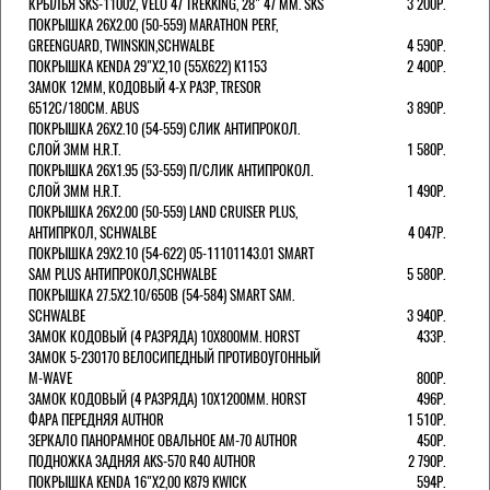
КРЫЛЬЯ SKS-11002, VELO 47 TREKKING, 28" 47 ММ. SKS
3 200Р.
ПОКРЫШКА 26X2.00 (50-559) MARATHON PERF,
GREENGUARD, TWINSKIN,SCHWALBE
4 590Р.
ПОКРЫШКА KENDA 29"Х2,10 (55X622) K1153
2 400Р.
ЗАМОК 12ММ, КОДОВЫЙ 4-Х РАЗР, TRESOR
6512C/180СМ. ABUS
3 890Р.
ПОКРЫШКА 26X2.10 (54-559) СЛИК АНТИПРОКОЛ.
СЛОЙ 3ММ H.R.T.
1 580Р.
ПОКРЫШКА 26X1.95 (53-559) П/СЛИК АНТИПРОКОЛ.
СЛОЙ 3ММ H.R.T.
1 490Р.
ПОКРЫШКА 26X2.00 (50-559) LAND CRUISER PLUS,
АНТИПРКОЛ, SCHWALBE
4 047Р.
ПОКРЫШКА 29X2.10 (54-622) 05-11101143.01 SMART
SAM PLUS АНТИПРОКОЛ,SCHWALBE
5 580Р.
ПОКРЫШКА 27.5X2.10/650B (54-584) SMART SAM.
SCHWALBE
3 940Р.
ЗАМОК КОДОВЫЙ (4 РАЗРЯДА) 10Х800ММ. HORST
433Р.
ЗАМОК 5-230170 ВЕЛОСИПЕДНЫЙ ПРОТИВОУГОННЫЙ
M-WAVE
800Р.
ЗАМОК КОДОВЫЙ (4 РАЗРЯДА) 10Х1200ММ. HORST
496Р.
ФАРА ПЕРЕДНЯЯ AUTHOR
1 510Р.
ЗЕРКАЛО ПАНОРАМНОЕ ОВАЛЬНОЕ AM-70 AUTHOR
450Р.
ПОДНОЖКА ЗАДНЯЯ AKS-570 R40 AUTHOR
2 790Р.
ПОКРЫШКА KENDA 16"Х2,00 K879 KWICK
594Р.