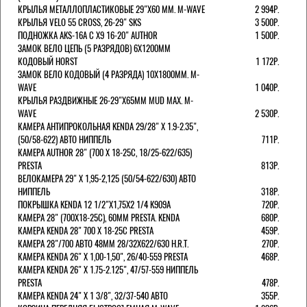
КРЫЛЬЯ МЕТАЛЛОПЛАСТИКОВЫЕ 29"Х60 ММ. M-WAVE
2 994Р.
КРЫЛЬЯ VELO 55 CROSS, 26-29" SKS
3 500Р.
ПОДНОЖКА AKS-16A C X9 16-20" AUTHOR
1 500Р.
ЗАМОК ВЕЛО ЦЕПЬ (5 РАЗРЯДОВ) 6Х1200ММ
КОДОВЫЙ HORST
1 172Р.
ЗАМОК ВЕЛО КОДОВЫЙ (4 РАЗРЯДА) 10Х1800ММ. M-
WAVE
1 040Р.
КРЫЛЬЯ РАЗДВИЖНЫЕ 26-29"Х65ММ MUD MAX. M-
WAVE
2 530Р.
КАМЕРА АНТИПРОКОЛЬНАЯ KENDA 29/28" Х 1.9-2.35",
(50/58-622) АВТО НИППЕЛЬ
711Р.
КАМЕРА AUTHOR 28" (700 Х 18-25С, 18/25-622/635)
PRESTA
813Р.
ВЕЛОКАМЕРА 29" X 1,95-2,125 (50/54-622/630) АВТО
НИППЕЛЬ
318Р.
ПОКРЫШКА KENDA 12 1/2"Х1,75X2 1/4 K909A
720Р.
КАМЕРА 28" (700Х18-25С), 60ММ PRESTA. KENDA
680Р.
КАМЕРА KENDA 28" 700 Х 18-25С PRESTA
459Р.
КАМЕРА 28"/700 АВТО 48ММ 28/32Х622/630 H.R.T.
270Р.
КАМЕРА KENDA 26" Х 1,00-1,50", 26/40-559 PRESTA
468Р.
КАМЕРА KENDA 26" Х 1.75-2.125", 47/57-559 НИППЕЛЬ
PRESTA
478Р.
КАМЕРА KENDA 24" Х 1 3/8", 32/37-540 АВТО
355Р.