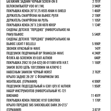
БАГАЖНИК ЗАДНИЙ ЧЕРНЫЙ SCREW-ON II
2 791Р.
ВЕЛОКОМПЬЮТЕР VDO M1.1WL
3 940Р.
ПОКРЫШКА KENDA 20"Х1,75 K935 KHAN K-SHIELD
1 460Р.
ДЕРЖАТЕЛЬ СМАРТФОНА НА ВЫНОС РУЛЯ
2 190Р.
ДЕРЖАТЕЛЬ СМАРТФОНА НА РУЛЬ
1 105Р.
ПОКРЫШКА KENDA 26"Х 2,00 K878 KRISP
1 134Р.
СИДЕНЬЕ ДЕТСКОЕ "ПЕРЕДНЕЕ" УНИВЕРСАЛЬНОЕ НА
РАМУ/ВЫНОС
5 540Р.
СИДЕНЬЕ ДЕТСКОЕ "ПЕРЕДНЕЕ" УНИВЕРСАЛЬНОЕ НА
ВЫНОС LIGHT F BELLELLI
5 990Р.
ЗВОНОК КРАСНЫЙ M-WAVE
147Р.
ПОДСУМОК ПОДРАМНЫЙ BP TRIANGLEM-WAVE
4 240Р.
ФЛЯГА AB-SCREWON X9 0.8Л AUTHOR
640Р.
ПОКРЫШКА 29X2.10 (54-622) 00-011089 MTB H.R.T.
1 160Р.
ЗАМОК ВЕЛО ЦЕПЬ 10Х1200ММ НА КЛЮЧЕ С
НАВЕСНЫМ ЗАМКОМ ЧЕРНЫЙ HORST
2 762Р.
КРЫЛО ЗАДНЕЕ 28-29" С ФОНАРИКОМ SKS
NIGHTBLADE. (ГЕРМАНИЯ)
4 990Р.
ПОДСУМОК ПОДСЕДЕЛЬНЫЙ A-S381 QF9 X7 AUTHOR
1 950Р.
НАБОР ИНСТРУМЕНТОВ УНИВЕРСАЛЬНЫЙ YC-721
BIKEHAND
11 497Р.
ПОКРЫШКА KENDA 700Х38С K197 EUROTREK
1 170Р.
КРЫЛО ПЕРЕДНЕЕ SKS SHOCKBLADE DARK 26+27,5"
(ГЕРМАНИЯ)
3 871Р.