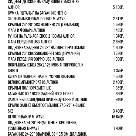
СИДЕНЬЕ ДЕТСКОЕ НА РАМУ BUBBLY MAXI FF X8
AUTHOR
5 190Р.
СУМКА-"ШТАНЫ" НА БАГАЖНИК ЧЕРНО-
ЗЕЛЕНАЯAMSTERDAM DOUBLE M-WAVE
2 812Р.
КРЫЛЬЯ 26"-28" SKS HIGHTREK 2.0 (ГЕРМАНИЯ)
1 590Р.
ФАРА И ФОНАРЬ AUTHOR
1 485Р.
РУЧКИ НА РУЛЬ AGR ERGO 2 130ММ AUTHOR
1 040Р.
ФАРА ПЕРЕДНЯЯ USB AUTHOR
2 650Р.
ПОДНОЖКА ЗАДНЯЯ 26-29" НА ОДНО ПЕРО OSTAND
1 600Р.
КРЫЛЬЯ 26" CROSSBOARD-SET SKS (ГЕРМАНИЯ)
1 780Р.
ФАРА ПЕРЕДНЯЯ DOPPIO USB AUTHOR
1 390Р.
ПОКРЫШКА KENDA 26Х2,125 K905 АНТИПРОКОЛ. K-
SHIELD
1 375Р.
КЛЮЧ СКЛАДНОЙ (НАБОР) YC-280 BIKEHAND
1 560Р.
ВЕЛОКОМПЬЮТЕР CAT 8S AUTHOR
2 460Р.
КРЫЛЬЯ ПОЛНОРАЗМЕРНЫЕ
1 839Р.
БАГАЖНИК 00-170336 ЗАДНИЙ H003 HORST
690Р.
ЗАМОК ВЕЛОСИПЕДНЫЙ ПРОТИВОУГОННЫЙ AUTHOR
940Р.
КРЫЛО ЗАДНЕЕ БЫСТРОСЪЕМНОЕ 27,5-29" X-BLADE.
SKS
3 490Р.
ВЕЛОТРЕНАЖЕР M-WAVE
16 670Р.
ПОДНОЖКА 24-29" РЕГУЛ. ЦЕНТР. КРЕПЛЕНИЕ,
УСИЛЕННАЯ M-WAVE
1 497Р.
БАГАЖНИК 24-29" СВАРНОЙ, 38*13,5 СМ ДЛЯ ДИСК.