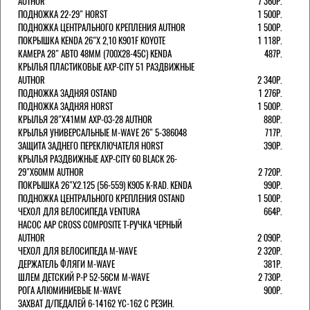
AUTHOR
7 360Р.
ПОДНОЖКА 22-29" HORST
1 500Р.
ПОДНОЖКА ЦЕНТРАЛЬНОГО КРЕПЛЕНИЯ AUTHOR
1 500Р.
ПОКРЫШКА KENDA 26"Х 2,10 K901F KOYOTE
1 118Р.
КАМЕРА 28" АВТО 48ММ (700Х28-45С) KENDA
487Р.
КРЫЛЬЯ ПЛАСТИКОВЫЕ AXP-CITY 51 РАЗДВИЖНЫЕ
AUTHOR
2 340Р.
ПОДНОЖКА ЗАДНЯЯ OSTAND
1 276Р.
ПОДНОЖКА ЗАДНЯЯ HORST
1 500Р.
КРЫЛЬЯ 28"Х41ММ AXP-03-28 AUTHOR
880Р.
КРЫЛЬЯ УНИВЕРСАЛЬНЫЕ M-WAVE 26" 5-386048
717Р.
ЗАЩИТА ЗАДНЕГО ПЕРЕКЛЮЧАТЕЛЯ HORST
390Р.
КРЫЛЬЯ РАЗДВИЖНЫЕ AXP-CITY 60 BLACK 26-
29"Х60ММ AUTHOR
2 720Р.
ПОКРЫШКА 26"Х2.125 (56-559) K905 K-RAD. KENDA
990Р.
ПОДНОЖКА ЦЕНТРАЛЬНОГО КРЕПЛЕНИЯ OSTAND
1 500Р.
ЧЕХОЛ ДЛЯ ВЕЛОСИПЕДА VENTURA
664Р.
НАСОС AAP CROSS COMPOSITE Т-РУЧКА ЧЕРНЫЙ
AUTHOR
2 090Р.
ЧЕХОЛ ДЛЯ ВЕЛОСИПЕДА M-WAVE
2 320Р.
ДЕРЖАТЕЛЬ ФЛЯГИ M-WAVE
381Р.
ШЛЕМ ДЕТСКИЙ Р-Р 52-56СМ M-WAVE
2 730Р.
РОГА АЛЮМИНИЕВЫЕ M-WAVE
900Р.
ЗАХВАТ Д/ПЕДАЛЕЙ 6-14162 YC-162 С РЕЗИН.