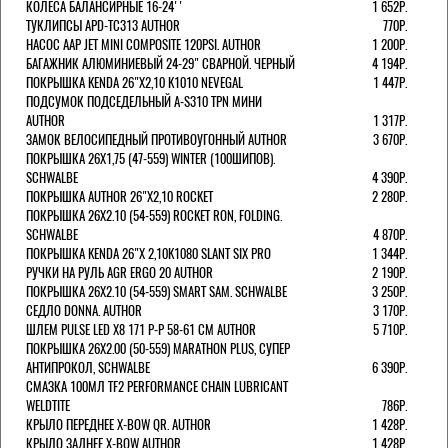
КОЛЕСА БАЛАНСИРНЫЕ 16-24''
1 652Р.
ТУКЛИПСЫ APD-TC313 AUTHOR
770Р.
НАСОС AAP JET MINI COMPOSITE 120PSI. AUTHOR
1 200Р.
БАГАЖНИК АЛЮМИНИЕВЫЙ 24-29" СВАРНОЙ. ЧЕРНЫЙ
4 194Р.
ПОКРЫШКА KENDA 26"Х2,10 K1010 NEVEGAL
1 447Р.
ПОДСУМОК ПОДСЕДЕЛЬНЫЙ A-S310 TPN МИНИ
AUTHOR
1 317Р.
ЗАМОК ВЕЛОСИПЕДНЫЙ ПРОТИВОУГОННЫЙ AUTHOR
3 670Р.
ПОКРЫШКА 26X1,75 (47-559) WINTER (100ШИПОВ).
SCHWALBE
4 390Р.
ПОКРЫШКА AUTHOR 26"Х2,10 ROCKET
2 280Р.
ПОКРЫШКА 26X2.10 (54-559) ROCKET RON, FOLDING.
SCHWALBE
4 870Р.
ПОКРЫШКА KENDA 26"Х 2,10K1080 SLANT SIX PRO
1 344Р.
РУЧКИ НА РУЛЬ AGR ERGO 20 AUTHOR
2 190Р.
ПОКРЫШКА 26X2.10 (54-559) SMART SAM. SCHWALBE
3 250Р.
СЕДЛО DONNA. AUTHOR
3 170Р.
ШЛЕМ PULSE LED X8 171 Р-Р 58-61 СМ AUTHOR
5 710Р.
ПОКРЫШКА 26X2.00 (50-559) MARATHON PLUS, СУПЕР
АНТИПРОКОЛ, SCHWALBE
6 390Р.
СМАЗКА 100МЛ TF2 PERFORMANCE CHAIN LUBRICANT
WELDTITE
786Р.
КРЫЛО ПЕРЕДНЕЕ X-BOW QR. AUTHOR
1 428Р.
КРЫЛО ЗАДНЕЕ X-BOW AUTHOR
1 428Р.