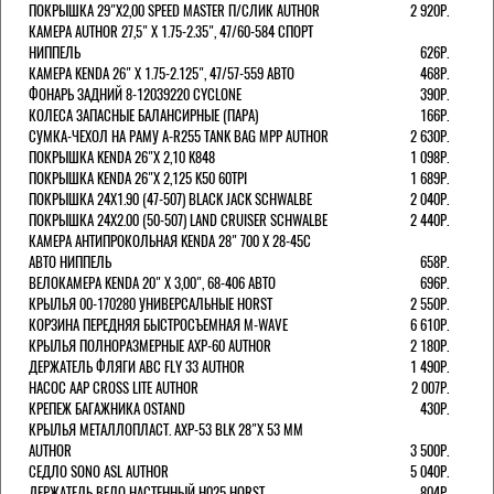
ПОКРЫШКА 29"Х2,00 SPEED MASTER П/СЛИК AUTHOR
2 920Р.
КАМЕРА AUTHOR 27,5" Х 1.75-2.35", 47/60-584 СПОРТ
НИППЕЛЬ
626Р.
КАМЕРА KENDA 26" Х 1.75-2.125", 47/57-559 АВТО
468Р.
ФОНАРЬ ЗАДНИЙ 8-12039220 CYCLONE
390Р.
КОЛЕСА ЗАПАСНЫЕ БАЛАНСИРНЫЕ (ПАРА)
166Р.
CУМКА-ЧЕХОЛ НА РАМУ A-R255 TANK BAG MPP AUTHOR
2 630Р.
ПОКРЫШКА KENDA 26"Х 2,10 K848
1 098Р.
ПОКРЫШКА KENDA 26"Х 2,125 K50 60TPI
1 689Р.
ПОКРЫШКА 24X1.90 (47-507) BLACK JACK SCHWALBE
2 040Р.
ПОКРЫШКА 24X2.00 (50-507) LAND CRUISER SCHWALBE
2 440Р.
КАМЕРА АНТИПРОКОЛЬНАЯ KENDA 28" 700 Х 28-45C
АВТО НИППЕЛЬ
658Р.
ВЕЛОКАМЕРА KENDA 20" Х 3,00", 68-406 АВТО
696Р.
КРЫЛЬЯ 00-170280 УНИВЕРСАЛЬНЫЕ HORST
2 550Р.
КОРЗИНА ПЕРЕДНЯЯ БЫСТРОСЪЕМНАЯ M-WAVE
6 610Р.
КРЫЛЬЯ ПОЛНОРАЗМЕРНЫЕ AXP-60 AUTHOR
2 180Р.
ДЕРЖАТЕЛЬ ФЛЯГИ АВС FLY 33 AUTHOR
1 490Р.
НАСОС AAP CROSS LITE AUTHOR
2 007Р.
КРЕПЕЖ БАГАЖНИКА OSTAND
430Р.
КРЫЛЬЯ МЕТАЛЛОПЛАСТ. AXP-53 BLK 28"Х 53 ММ
AUTHOR
3 500Р.
СЕДЛО SONO ASL AUTHOR
5 040Р.
ДЕРЖАТЕЛЬ ВЕЛО НАСТЕННЫЙ H025 HORST
804Р.