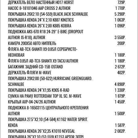
ДЕРЖАТЕЛЬ ВЕЛО НАСТЕННЫЙ H017 HORST
729Р.
НАСОС 8-18101046 AAP CROSS 2 AUTHOR
1 770Р.
ПОКРЫШКА 26X2.10 (54-559) BLACK JACK SCHWALBE
5 290Р.
ПОКРЫШКА KENDA 24"Х 2,10 K887 KINETICS
1 063Р.
ПОКРЫШКА KENDA 26"Х 2,00 K885 KOBRA
1 096Р.
ПОДНОЖКА AKS-670 R18 24-29" E-BIKE (DROPOUT
AUTHOR IS-R18). AUTHOR
3 550Р.
КАМЕРА 200Х50 АВТО НИППЕЛЬ
200Р.
ФЛЯГА AB-TCX-SHANTI X9 0.85Л СЕРЕБРИСТО-
НЕОНОВАЯ
1 180Р.
ФЛЯГА 0.85Л AB-TCX-SHANTI X9 TACX/AUTHOR
1 180Р.
БАГАЖНИК ЗАДНИЙ CD-15B OSTAND
2 672Р.
ДЕРЖАТЕЛЬ ФЛЯГИ M-WAVE
402Р.
ПОКРЫШКА 29X2.00 (50-622) HURRICANE GREENGUARD.
SCHWALBE
4 890Р.
ПОКРЫШКА KENDA 24"Х1,95 K905 K-RAD
1 330Р.
СУМКА НА РАМУ ROTTERDAM TOP XL SC. M-WAVE
1 879Р.
КРЫЛЬЯ AXP-04-24/26 AUTHOR
1 450Р.
ПОДНОЖКА 8-16503115 ЦЕНТРАЛЬНОГО КРЕПЛЕНИЯ
AUTHOR
1 500Р.
ПОКРЫШКА 27.5"Х2.10 (54-584) K1162 WATER SPIRIT.
KENDA
1 587Р.
ПОКРЫШКА KENDA 26"Х2,35 K1010 NEVEGAL
2 002Р.
ПОКРЫШКА 26"Х2.10 (52-559) K1153 APTOR 30TPI