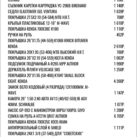
СЪЕМНИК КАРЕТКИ-КАРТРИДЖА YC-29BB BIKEHAND
1 148Р.
СЕДЛО ELASTOMER GEL VENTURA
1 639Р.
ПОКРЫШКА 27.5X2.10 (54-584) MTB H.R.T.
708Р.
КРЫЛЬЯ ПЛАСТИКОВЫЕ 12-18" M-WAVE
1 618Р.
ПОКРЫШКА KENDA 700Х38С K180
1 116Р.
РУЧКИ НА РУЛЬ
452Р.
ПОКРЫШКА 26"Х1.75 (44-559) K1068 KWICK BITUMEN
KENDA
2 610Р.
ПОКРЫШКА 20X1.95 (53-406) MTB ВЫСОКИЙ H.R.T.
760Р.
ПОКРЫШКА 26"Х2.10 (54-559) K831A KENDA
1 062Р.
ПОДСУМОК ПОДРАМНЫЙ A-R265 MPP AUTHOR
1 990Р.
ДЕРЖАТЕЛЬ ФЛЯГИ VELOCAGE SKS
1 250Р.
ПОКРЫШКА 20"Х1.95 (50-406) K1047 SMALL BLOCK
EIGHT. KENDA
4 260Р.
ЗАМОК ВЕЛО КОДОВЫЙ (4 РАЗРЯДА) 12Х1000ММ. M-
WAVE
1 147Р.
КАМЕРА 26" 1.50-2.40 АВТО AV13 (40/62-559) IB AGV
40MM. SCHWALBE
1 077Р.
НАСОС GP-993 С МАНОМЕТРОМ 80PSI/100PSI. GIYO
1 390Р.
СУМКА НА РУЛЬ A-H721N QRX7 AUTHOR
6 705Р.
ПОКРЫШКА KENDA 700Х35С K935 KHAN
АНТИПРОКОЛЬНЫЙ СЛОЙ K-SHIELD
1 111Р.
ПОКРЫШКА 24X1 3/8 (37-540) ДЛЯ "СОВЕТСКИХ"