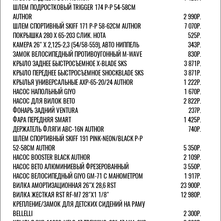
ШЛЕМ ПОДРОСТКОВЫЙ TRIGGER 174 Р-Р 54-58СМ
AUTHOR
2 990Р.
ШЛЕМ СПОРТИВНЫЙ SKIFF 171 Р-Р 58-62СМ AUTHOR
7 070Р.
ПОКРЫШКА 280 X 65-203 СЛИК. HOTA
525Р.
КАМЕРА 26" X 2,125-2,3 (54/58-559), АВТО НИППЕЛЬ
343Р.
ЗАМОК ВЕЛОСИПЕДНЫЙ ПРОТИВОУГОННЫЙ M-WAVE
830Р.
КРЫЛО ЗАДНЕЕ БЫСТРОСЪЕМНОЕ X-BLADE SKS
3 871Р.
КРЫЛО ПЕРЕДНЕЕ БЫСТРОСЪЕМНОЕ SHOCKBLADE SKS
3 871Р.
КРЫЛЬЯ УНИВЕРСАЛЬНЫЕ AXP-65-20/24 AUTHOR
1 222Р.
НАСОС НАПОЛЬНЫЙ GIYO
1 670Р.
НАСОС ДЛЯ ВИЛОК ВЕТО
2 822Р.
ФОНАРЬ ЗАДНИЙ VENTURA
237Р.
ФАРА ПЕРЕДНЯЯ SMART
1 425Р.
ДЕРЖАТЕЛЬ ФЛЯГИ ABC-16N AUTHOR
740Р.
ШЛЕМ СПОРТИВНЫЙ SKIFF 191 PINK-NEON/BLACK Р-Р
52-58СМ AUTHOR
5 350Р.
НАСОС BOOSTER BLACK AUTHOR
2 109Р.
НАСОС BETO АЛЮМИНИЕВЫЙ ФРЕЗЕРОВАННЫЙ
3 550Р.
НАСОС ВЕЛОСИПЕДНЫЙ GIYO GM-71 С МАНОМЕТРОМ
1 917Р.
ВИЛКА АМОРТИЗАЦИОННАЯ 26"Х 28,6 RST
23 900Р.
ВИЛКА ЖЕСТКАЯ RST RF-M7 28"Х1 1/8"
12 980Р.
КРЕПЛЕНИЕ/ЗАМОК ДЛЯ ДЕТСКИХ СИДЕНИЙ НА РАМУ
BELLELLI
2 300Р.