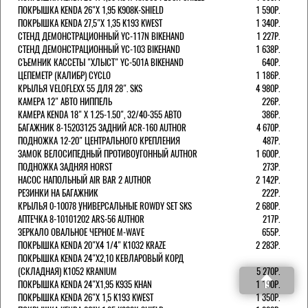
ПОКРЫШКА KENDA 26"Х 1,95 K908K-SHIELD
1 590Р.
ПОКРЫШКА KENDA 27,5"Х 1,35 K193 KWEST
1 340Р.
СТЕНД ДЕМОНСТРАЦИОННЫЙ YC-117N BIKEHAND
1 227Р.
СТЕНД ДЕМОНСТРАЦИОННЫЙ YC-103 BIKEHAND
1 638Р.
СЪЕМНИК КАССЕТЫ "ХЛЫСТ" YC-501A BIKEHAND
640Р.
ЦЕПЕМЕТР (КАЛИБР) CYCLO
1 186Р.
КРЫЛЬЯ VELOFLEXX 55 ДЛЯ 28". SKS
4 980Р.
КАМЕРА 12" АВТО НИППЕЛЬ
226Р.
КАМЕРА KENDA 18" Х 1.25-1.50", 32/40-355 АВТО
386Р.
БАГАЖНИК 8-15203125 ЗАДНИЙ ACR-160 AUTHOR
4 670Р.
ПОДНОЖКА 12-20" ЦЕНТРАЛЬНОГО КРЕПЛЕНИЯ
487Р.
ЗАМОК ВЕЛОСИПЕДНЫЙ ПРОТИВОУГОННЫЙ AUTHOR
1 600Р.
ПОДНОЖКА ЗАДНЯЯ HORST
273Р.
НАСОС НАПОЛЬНЫЙ AIR BAR 2 AUTHOR
2 142Р.
РЕЗИНКИ НА БАГАЖНИК
222Р.
КРЫЛЬЯ 0-10078 УНИВЕРСАЛЬНЫЕ ROWDY SET SKS
2 680Р.
АПТЕЧКА 8-10101202 ARS-56 AUTHOR
217Р.
ЗЕРКАЛО ОВАЛЬНОЕ ЧЕРНОЕ M-WAVE
655Р.
ПОКРЫШКА KENDA 20"Х4 1/4" K1032 KRAZE
2 283Р.
ПОКРЫШКА KENDA 24"Х2,10 КЕВЛАРОВЫЙ КОРД
(СКЛАДНАЯ) K1052 KRANIUM
5 270Р.
ПОКРЫШКА KENDA 24"Х1,95 K935 KHAN
1 190Р.
ПОКРЫШКА KENDA 26"Х 1,5 K193 KWEST
1 350Р.