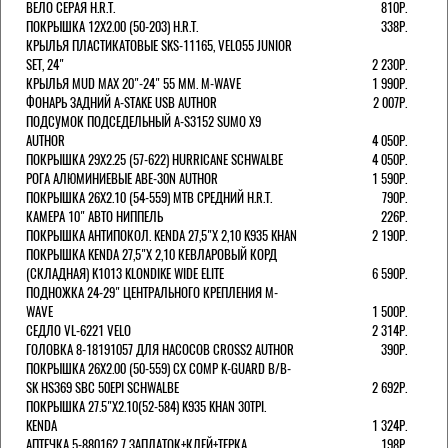
ВЕЛО СЕРАЯ H.R.T.
810Р.
ПОКРЫШКА 12X2.00 (50-203) H.R.T.
338Р.
КРЫЛЬЯ ПЛАСТИКАТОВЫЕ SKS-11165, VELO55 JUNIOR
SET, 24"
2 230Р.
КРЫЛЬЯ MUD MAX 20"-24" 55 ММ. M-WAVE
1 990Р.
ФОНАРЬ ЗАДНИЙ A-STAKE USB AUTHOR
2 007Р.
ПОДСУМОК ПОДСЕДЕЛЬНЫЙ A-S3152 SUMO X9
AUTHOR
4 050Р.
ПОКРЫШКА 29X2.25 (57-622) HURRICANE SCHWALBE
4 050Р.
РОГА АЛЮМИНИЕВЫЕ ABE-30N AUTHOR
1 590Р.
ПОКРЫШКА 26X2.10 (54-559) MTB СРЕДНИЙ H.R.T.
790Р.
КАМЕРА 10" АВТО НИППЕЛЬ
226Р.
ПОКРЫШКА АНТИПОКОЛ. KENDA 27,5"Х 2,10 K935 KHAN
2 190Р.
ПОКРЫШКА KENDA 27,5"Х 2,10 КЕВЛАРОВЫЙ КОРД
(СКЛАДНАЯ) K1013 KLONDIKE WIDE ELITE
6 590Р.
ПОДНОЖКА 24-29" ЦЕНТРАЛЬНОГО КРЕПЛЕНИЯ M-
WAVE
1 500Р.
СЕДЛО VL-6221 VELO
2 314Р.
ГОЛОВКА 8-18191057 ДЛЯ НАСОСОВ CROSS2 AUTHOR
390Р.
ПОКРЫШКА 26X2.00 (50-559) CX COMP K-GUARD B/B-
SK HS369 SBC 50EPI SCHWALBE
2 692Р.
ПОКРЫШКА 27.5"Х2.10(52-584) K935 KHAN 30TPI.
KENDA
1 324Р.
АПТЕЧКА 5-880162 7 ЗАПЛАТОК+КЛЕЙ+ТЕРКА
198Р.