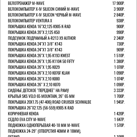
ВЕЛОТРЕНАЖЕР M-WAVE
17 900Р.
ВЕЛОКОМПЬЮТЕР X-IV SILICON СИНИЙ M-WAVE
3 900Р.
ВЕЛОКОМПЬЮТЕР X-IV SILICON ЧЕРНЫЙ M-WAVE
2 840Р.
ВЕЛОКОМПЬЮТЕР VENTURA Х
938Р.
ПОКРЫШКА KENDA 16"Х2,125 K905 K-RAD
900Р.
ПОКРЫШКА KENDA 20"Х 2,125 K50
990Р.
ПОДСУМОК ПОДРАМНЫЙ A-R213 X9 AUTHOR
2 340Р.
ПОКРЫШКА KENDA 24"Х1 3/8" K143
730Р.
ПОКРЫШКА KENDA 24"Х1 3/8" K143
909Р.
ПОКРЫШКА KENDA 26"Х 1,95 K193 KWEST
1 510Р.
ПОКРЫШКА KENDA 26"Х 1,95 K1104 50 FIFTY
1 380Р.
ПОКРЫШКА KENDA 26"Х 1,95 K829
1 078Р.
ПОКРЫШКА KENDA 26"Х 2,10 K876F KLAW
1 098Р.
ПОКРЫШКА KENDA 26"Х 2,10 K880
1 074Р.
ПОКРЫШКА KENDA 26" Х 2,10 K870
1 098Р.
СИДЕНЬЕ ДЕТСКОЕ "ПЕРЕДНЕЕ" НА РАМУ
3 333Р.
КРЫЛЬЯ SKS VELO 65 MOUNTAIN, 26" 65 ММ
1 700Р.
ПОКРЫШКА 20X1.75 (47-406) ROAD CRUISER SCHWALBE
1 945Р.
ПОКРЫШКА 26"Х2.125 (56-559) K905 K-RAD
КОРИЧНЕВАЯ KENDA
1 420Р.
СЕДЛО EVA CITY M-WAVE
1 647Р.
ПОДНОЖКА ОДНОПЕРЬЕВАЯ 40-18 ММ M-WAVE
1 570Р.
ПОДНОЖКА 24-29" (ОТВЕРСТИЯ 40ММ И 18ММ),
OSTAND
1 108Р.