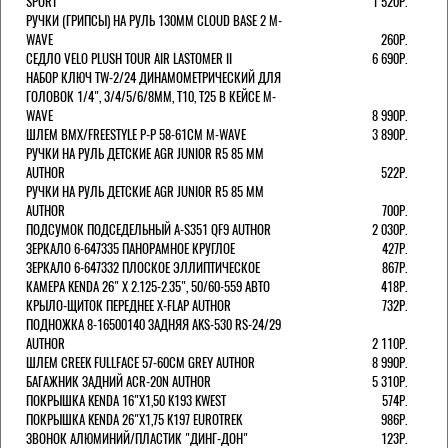
SPORT
1 520Р.
РУЧКИ (ГРИПСЫ) НА РУЛЬ 130ММ CLOUD BASE 2 M-
WAVE
260Р.
СЕДЛО VELO PLUSH TOUR AIR LASTOMER II
6 690Р.
НАБОР КЛЮЧ TW-2/24 ДИНАМОМЕТРИЧЕСКИЙ ДЛЯ
ГОЛОВОК 1/4", 3/4/5/6/8ММ, T10, T25 В КЕЙСЕ M-
WAVE
8 990Р.
ШЛЕМ ВМХ/FREESTYLE Р-Р 58-61СМ M-WAVE
3 890Р.
РУЧКИ НА РУЛЬ ДЕТСКИЕ AGR JUNIOR R5 85 ММ
AUTHOR
522Р.
РУЧКИ НА РУЛЬ ДЕТСКИЕ AGR JUNIOR R5 85 ММ
AUTHOR
700Р.
ПОДСУМОК ПОДСЕДЕЛЬНЫЙ A-S351 QF9 AUTHOR
2 030Р.
ЗЕРКАЛО 6-647335 ПАНОРАМНОЕ КРУГЛОЕ
427Р.
ЗЕРКАЛО 6-647332 ПЛОСКОЕ ЭЛЛИПТИЧЕСКОЕ
867Р.
КАМЕРА KENDA 26" Х 2.125-2.35", 50/60-559 АВТО
418Р.
КРЫЛО-ЩИТОК ПЕРЕДНЕЕ X-FLAP AUTHOR
732Р.
ПОДНОЖКА 8-16500140 ЗАДНЯЯ AKS-530 RS-24/29
AUTHOR
2 110Р.
ШЛЕМ CREEK FULLFACE 57-60СМ GREY AUTHOR
8 990Р.
БАГАЖНИК ЗАДНИЙ ACR-20N AUTHOR
5 310Р.
ПОКРЫШКА KENDA 16"Х1,50 K193 KWEST
574Р.
ПОКРЫШКА KENDA 26"Х1,75 K197 EUROTREK
986Р.
ЗВОНОК АЛЮМИНИЙ/ПЛАСТИК "ДИНГ-ДОН"
123Р.