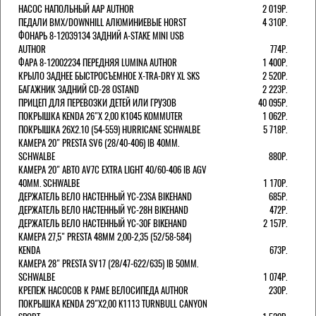
НАСОС НАПОЛЬНЫЙ AAP AUTHOR
2 019Р.
ПЕДАЛИ BMX/DOWNHILL АЛЮМИНИЕВЫЕ HORST
4 310Р.
ФОНАРЬ 8-12039134 ЗАДНИЙ A-STAKE MINI USB
AUTHOR
774Р.
ФАРА 8-12002234 ПЕРЕДНЯЯ LUMINA AUTHOR
1 400Р.
КРЫЛО ЗАДНЕЕ БЫСТРОСЪЕМНОЕ X-TRA-DRY XL SKS
2 520Р.
БАГАЖНИК ЗАДНИЙ CD-28 OSTAND
2 223Р.
ПРИЦЕП ДЛЯ ПЕРЕВОЗКИ ДЕТЕЙ ИЛИ ГРУЗОВ
40 095Р.
ПОКРЫШКА KENDA 26"Х 2,00 K1045 KOMMUTER
1 062Р.
ПОКРЫШКА 26X2.10 (54-559) HURRICANE SCHWALBE
5 718Р.
КАМЕРА 20" PRESTA SV6 (28/40-406) IB 40MM.
SCHWALBE
880Р.
КАМЕРА 20" АВТО AV7C EXTRA LIGHT 40/60-406 IB AGV
40MM. SCHWALBE
1 170Р.
ДЕРЖАТЕЛЬ ВЕЛО НАСТЕННЫЙ YC-23SA BIKEHAND
685Р.
ДЕРЖАТЕЛЬ ВЕЛО НАСТЕННЫЙ YC-28H BIKEHAND
472Р.
ДЕРЖАТЕЛЬ ВЕЛО НАСТЕННЫЙ YC-30F BIKEHAND
2 157Р.
КАМЕРА 27,5" PRESTA 48ММ 2,00-2,35 (52/58-584)
KENDA
673Р.
КАМЕРА 28" PRESTA SV17 (28/47-622/635) IB 50MM.
SCHWALBE
1 074Р.
КРЕПЕЖ НАСОСОВ К РАМЕ ВЕЛОСИПЕДА AUTHOR
230Р.
ПОКРЫШКА KENDA 29"Х2,00 K1113 TURNBULL CANYON