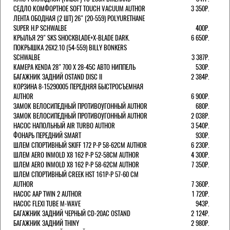
СЕДЛО КОМФОРТНОЕ SOFT TOUCH VACUUM AUTHOR
3 350Р.
ЛЕНТА ОБОДНАЯ (2 ШТ) 26" (20-559) POLYURETHANE
SUPER H.P SCHWALBE
400Р.
КРЫЛЬЯ 29" SKS SHOCKBLADE+X-BLADE DARK.
6 650Р.
ПОКРЫШКА 26X2.10 (54-559) BILLY BONKERS
SCHWALBE
3 387Р.
КАМЕРА KENDA 28" 700 Х 28-45С АВТО НИППЕЛЬ
530Р.
БАГАЖНИК ЗАДНИЙ OSTAND DISC II
2 384Р.
КОРЗИНА 8-15290005 ПЕРЕДНЯЯ БЫСТРОСЪЕМНАЯ
AUTHOR
6 900Р.
ЗАМОК ВЕЛОСИПЕДНЫЙ ПРОТИВОУГОННЫЙ AUTHOR
680Р.
ЗАМОК ВЕЛОСИПЕДНЫЙ ПРОТИВОУГОННЫЙ AUTHOR
2 038Р.
НАСОС НАПОЛЬНЫЙ AIR TURBO AUTHOR
3 540Р.
ФОНАРЬ ПЕРЕДНИЙ SMART
930Р.
ШЛЕМ СПОРТИВНЫЙ SKIFF 172 Р-Р 58-62СМ AUTHOR
6 230Р.
ШЛЕМ AERO INMOLD X8 162 Р-Р 52-58СМ AUTHOR
4 300Р.
ШЛЕМ AERO INMOLD X8 162 Р-Р 58-62СМ AUTHOR
7 350Р.
ШЛЕМ СПОРТИВНЫЙ CREEK HST 161Р-Р 57-60 СМ
AUTHOR
7 360Р.
НАСОС AAP TWIN 2 AUTHOR
1 720Р.
НАСОС FLEXI TUBE M-WAVE
943Р.
БАГАЖНИК ЗАДНИЙ ЧЕРНЫЙ СD-20AC OSTAND
2 124Р.
БАГАЖНИК ЗАДНИЙ THINY
2 980Р.