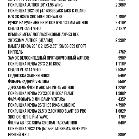
ПОКРЫШКА AUTHOR 26"Х1,95 WING
2 268Р.
ПОКРЫШКА 20X1.90 (47-406) BLACK JACK K-GUARD
B/B-SK HS407 SBC 50EPI SCHWALBE
1 780Р.
РУЧКИ НА РУЛЬ AGR GRIPLOCK R20 130 ММ AUTHOR
2 410Р.
СЕДЛО VL-3251 VELO
2 187Р.
КРЫЛЬЯ МЕТАЛЛОПЛАСТИКОВЫЕ AXP-53 BLK
28"Х53ММ AUTHOR (ИТАЛИЯ)
2 990Р.
КАМЕРА KENDA 26" Х 2.125-2.35", 50/60-559 СПОРТ
НИППЕЛЬ
476Р.
ЗАМОК ВЕЛОСИПЕДНЫЙ ПРОТИВОУГОННЫЙ AUTHOR
990Р.
ПОКРЫШКА KENDA 26"Х 2,10 K892
1 118Р.
СЕДЛО VL-8114 VELO
2 535Р.
ПОДНОЖКА ЗАДНЯЯ HORST
546Р.
ФОНАРЬ ЗАДНИЙ VENTURA
550Р.
ДЕРЖАТЕЛЬ ФЛЯГИ АВС M-LINE 45 AUTHOR
1 220Р.
ПОКРЫШКА KENDA 20"Х3,00 K1008A FLAME
1 988Р.
ФАРА+ФОНАРЬ С ЛИНЗАМИ VENTURA
435Р.
ПОКРЫШКА KENDA 26"Х1,95 K946 KLONDIKE
4 790Р.
ПОКРЫШКА KENDA 27,5"Х 2,10K1080 SLANT SIX PRO
1 682Р.
ЗВОНОК ЧЕРНЫЙ M-WAVE
170Р.
ФЛЯГА AB-TCX-SHIVA X9 0.85Л TACX/AUTHOR
640Р.
ПОКРЫШКА 26X2.125 (57-559) MTB/BMX/FREESTYLE
НИЗКИЙ H.R.T.
880Р.