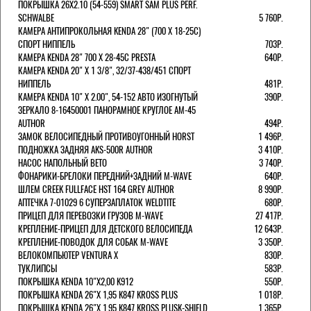
ПОКРЫШКА 26X2.10 (54-559) SMART SAM PLUS PERF.
SCHWALBE
5 760Р.
КАМЕРА АНТИПРОКОЛЬНАЯ KENDA 28" (700 Х 18-25C)
СПОРТ НИППЕЛЬ
703Р.
КАМЕРА KENDA 28" 700 Х 28-45С PRESTA
640Р.
КАМЕРА KENDA 20" Х 1 3/8", 32/37-438/451 СПОРТ
НИППЕЛЬ
481Р.
КАМЕРА KENDA 10" Х 2.00", 54-152 АВТО ИЗОГНУТЫЙ
390Р.
ЗЕРКАЛО 8-16450001 ПАНОРАМНОЕ КРУГЛОЕ AM-45
AUTHOR
494Р.
ЗАМОК ВЕЛОСИПЕДНЫЙ ПРОТИВОУГОННЫЙ HORST
1 496Р.
ПОДНОЖКА ЗАДНЯЯ AKS-500R AUTHOR
3 410Р.
НАСОС НАПОЛЬНЫЙ BETO
3 740Р.
ФОНАРИКИ-БРЕЛОКИ ПЕРЕДНИЙ+ЗАДНИЙ M-WAVE
640Р.
ШЛЕМ CREEK FULLFACE HST 164 GREY AUTHOR
8 990Р.
АПТЕЧКА 7-01029 6 СУПЕРЗАПЛАТОК WELDTITE
680Р.
ПРИЦЕП ДЛЯ ПЕРЕВОЗКИ ГРУЗОВ M-WAVE
27 417Р.
КРЕПЛЕНИЕ-ПРИЦЕП ДЛЯ ДЕТСКОГО ВЕЛОСИПЕДА
12 643Р.
КРЕПЛЕНИЕ-ПОВОДОК ДЛЯ СОБАК M-WAVE
3 350Р.
ВЕЛОКОМПЬЮТЕР VENTURA Х
830Р.
ТУКЛИПСЫ
583Р.
ПОКРЫШКА KENDA 10"Х2,00 K912
550Р.
ПОКРЫШКА KENDA 26"Х 1,95 K847 KROSS PLUS
1 018Р.
ПОКРЫШКА KENDA 26"Х 1,95 K847 KROSS PLUSK-SHIELD
1 365Р.