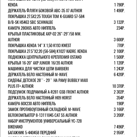
KENDA
1 790Р.
ДЕРЖАТЕЛЬ ФЛЯГИ БОКОВОЙ ABC-35 X7 AUTHOR
1 490Р.
ПОКРЫШКА 27.5X2.25 TOUGH TOM K-GUARD 57-584
B/B-SK HS463 SBC SCHWALBE
3 132Р.
КАМЕРА 280Х65 АВТО НИППЕЛЬ
234Р.
КРЫЛЬЯ ПЛАСТИКОВЫЕ AXP-02 26"-29"/58 ММ.
AUTHOR
3 600Р.
ПОКРЫШКА KENDA 14" Х 1,50 K193 KWEST
770Р.
ПОКРЫШКА 27.5"Х2.20 (56-584) K1027 KADRE. KENDA
2 100Р.
ПОДНОЖКА ЦЕНТРАЛЬНОГО КРЕПЛЕНИЯ OSTAND
1 500Р.
КРЫЛЬЯ 16-20" AXP JUNIOR 16/20 AUTHOR
1 120Р.
МАШИНКА ДЛЯ ЧИСТКИ ЦЕПИ BARBIERI
1 243Р.
ДЕРЖАТЕЛЬ ВЕЛО НАСТЕННЫЙ M-WAVE
6 420Р.
СИДЕНЬЕ ДЕТСКОЕ 28''- 29'' НА РАМУ BUBBLY MAXI
PLUS FF+ AUTHOR
10 370Р.
ПОДСУМОК ПОДРАМНЫЙ A-R281 GSB FRONT AUTHOR
2 302Р.
ДЕРЖАТЕЛЬ ВЕЛО НАСТЕННЫЙ H09 HORST
354Р.
КАМЕРА 60X230 АВТО НИППЕЛЬ
190Р.
ЗАМОК ПРОТИВОУГОННЫЙ СКЛАДНОЙ. M-WAVE
3 166Р.
ВЕЛОКОМПЬЮТЕР 8-13111045 CAT 5S AUTHOR
3 200Р.
НАБОР ИНСТРУМЕНТОВ УНИВЕРСАЛЬНЫЙ YC-728
BIKEHAND
7 496Р.
БАГАЖНИК 5-440458 ПЕРЕДНИЙ
2 950Р.