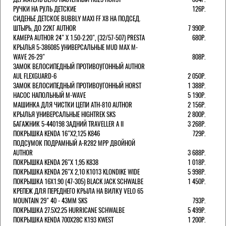
РУЧКИ НА РУЛЬ ДЕТСКИЕ
126Р.
СИДЕНЬЕ ДЕТСКОЕ BUBBLY MAXI FF X8 НА ПОДСЕД.
ШТЫРЬ, ДО 22КГ AUTHOR
7 990Р.
КАМЕРА AUTHOR 24" Х 1.50-2.20", (32/57-507) PRESTA
680Р.
КРЫЛЬЯ 5-386085 УНИВЕРСАЛЬНЫЕ MUD MAX M-
WAVE 26-29"
808Р.
ЗАМОК ВЕЛОСИПЕДНЫЙ ПРОТИВОУГОННЫЙ AUTHOR
AUL FLEXGUARD-6
2 050Р.
ЗАМОК ВЕЛОСИПЕДНЫЙ ПРОТИВОУГОННЫЙ HORST
1 388Р.
НАСОС НАПОЛЬНЫЙ M-WAVE
5 190Р.
МАШИНКА ДЛЯ ЧИСТКИ ЦЕПИ ATH-810 AUTHOR
2 156Р.
КРЫЛЬЯ УНИВЕРСАЛЬНЫЕ HIGHTREK SKS
2 800Р.
БАГАЖНИК 5-440198 ЗАДНИЙ TRAVELLER A II
3 268Р.
ПОКРЫШКА KENDA 16"Х2,125 K846
729Р.
ПОДСУМОК ПОДРАМНЫЙ A-R282 MPP ДВОЙНОЙ
AUTHOR
3 688Р.
ПОКРЫШКА KENDA 26"Х 1,95 K838
1 018Р.
ПОКРЫШКА KENDA 26"Х 2,10 K1013 KLONDIKE WIDE
5 998Р.
ПОКРЫШКА 16X1.90 (47-305) BLACK JACK SCHWALBE
1 450Р.
КРЕПЕЖ ДЛЯ ПЕРЕДНЕГО КРЫЛА НА ВИЛКУ VELO 65
MOUNTAIN 29" 40 - 43ММ SKS
793Р.
ПОКРЫШКА 27.5X2.25 HURRICANE SCHWALBE
5 499Р.
ПОКРЫШКА KENDA 700Х28С K193 KWEST
1 200Р.