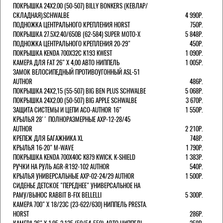
ПОКРЫШКА 24X2.00 (50-507) BILLY BONKERS (КЕВЛАР/
СКЛАДНАЯ).SCHWALBE
4 990Р.
ПОДНОЖКА ЦЕНТРАЛЬНОГО КРЕПЛЕНИЯ HORST
750Р.
ПОКРЫШКА 27.5X2.40/650B (62-584) SUPER MOTO-X
5 848Р.
ПОДНОЖКА ЦЕНТРАЛЬНОГО КРЕПЛЕНИЯ 20-29"
450Р.
ПОКРЫШКА KENDA 700Х32С K193 KWEST
1 090Р.
КАМЕРА ДЛЯ FAT 26" X 4,00 АВТО НИППЕЛЬ
1 005Р.
ЗАМОК ВЕЛОСИПЕДНЫЙ ПРОТИВОУГОННЫЙ ASL-51
AUTHOR
486Р.
ПОКРЫШКА 24X2,15 (55-507) BIG BEN PLUS SCHWALBE
5 068Р.
ПОКРЫШКА 24X2.00 (50-507) BIG APPLE SCHWALBE
3 670Р.
ЗАЩИТА СИСТЕМЫ И ЦЕПИ ACO-AUTHOR 16"
1 550Р.
КРЫЛЬЯ 28'' ПОЛНОРАЗМЕРНЫЕ AXP-12-28/45
AUTHOR
2 210Р.
КРЕПЕЖ ДЛЯ БАГАЖНИКА XL
748Р.
КРЫЛЬЯ 16-20" M-WAVE
1 790Р.
ПОКРЫШКА KENDA 700Х40С K879 KWICK. K-SHIELD
1 383Р.
РУЧКИ НА РУЛЬ AGR-R192-102 AUTHOR
540Р.
КРЫЛЬЯ УНИВЕРСАЛЬНЫЕ AXP-02-24/29 AUTHOR
1 500Р.
СИДЕНЬЕ ДЕТСКОЕ "ПЕРЕДНЕЕ" УНИВЕРСАЛЬНОЕ НА
РАМУ/ВЫНОС RABBIT B-FIX BELLELLI
5 300Р.
КАМЕРА 700" Х 18/23C (23-622/630) НИППЕЛЬ PRESTA.
HORST
286Р.