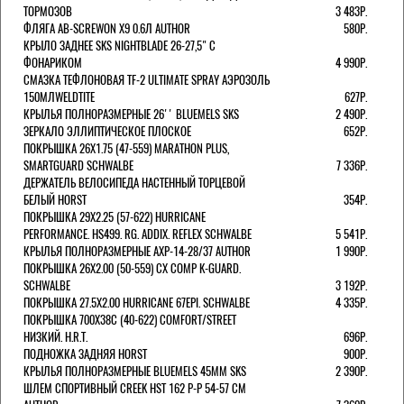
ТОРМОЗОВ
3 483Р.
ФЛЯГА AB-SCREWON X9 0.6Л AUTHOR
580Р.
КРЫЛО ЗАДНЕЕ SKS NIGHTBLADE 26-27,5" С
ФОНАРИКОМ
4 990Р.
СМАЗКА ТЕФЛОНОВАЯ TF-2 ULTIMATE SPRAY АЭРОЗОЛЬ
150МЛWELDTITE
627Р.
КРЫЛЬЯ ПОЛНОРАЗМЕРНЫЕ 26'' BLUEMELS SKS
2 490Р.
ЗЕРКАЛО ЭЛЛИПТИЧЕСКОЕ ПЛОСКОЕ
652Р.
ПОКРЫШКА 26X1.75 (47-559) MARATHON PLUS,
SMARTGUARD SCHWALBE
7 336Р.
ДЕРЖАТЕЛЬ ВЕЛОCИПЕДА НАСТЕННЫЙ ТОРЦЕВОЙ
БЕЛЫЙ HORST
354Р.
ПОКРЫШКА 29X2.25 (57-622) HURRICANE
PERFORMANCE. HS499. RG. ADDIX. REFLEX SCHWALBE
5 541Р.
КРЫЛЬЯ ПОЛНОРАЗМЕРНЫЕ AXP-14-28/37 AUTHOR
1 990Р.
ПОКРЫШКА 26X2.00 (50-559) CX COMP K-GUARD.
SCHWALBE
3 192Р.
ПОКРЫШКА 27.5X2.00 HURRICANE 67EPI. SCHWALBE
4 335Р.
ПОКРЫШКА 700X38С (40-622) COMFORT/STREET
НИЗКИЙ. H.R.T.
696Р.
ПОДНОЖКА ЗАДНЯЯ HORST
900Р.
КРЫЛЬЯ ПОЛНОРАЗМЕРНЫЕ BLUEMELS 45MM SKS
2 390Р.
ШЛЕМ СПОРТИВНЫЙ CREEK HST 162 Р-Р 54-57 СМ