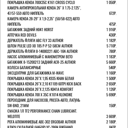
ПОКРЫШКА KENDA 700Х35С K161 CROSS CYCLO
1 050Р.
КАМЕРА АНТИПРОКОЛЬНАЯ KENDA 26" Х 1.75-2.125",
47/57-559 АВТО НИППЕЛЬ
672Р.
КАМЕРА KENDA 28-29" Х 1,9-2,35" (50/58-622) АВТО
НИППЕЛЬ
475Р.
БАГАЖНИК ЗАДНИЙ H041 HORST
1 916Р.
АПТЕЧКА RED DEVILS
430Р.
ДЕРЖАТЕЛЬ ФЛЯГИ АВС FLY 33 AUTHOR
1 182Р.
ШЛЕМ PULSE LED X8 185 Р-Р 52-58СМ AUTHOR
5 710Р.
ДЕРЖАТЕЛЬ ФЛЯГИ 8-14000221 ABC-16N AUTHOR
780Р.
НАСОС АЛЮМИНИЕВЫЙ С МАНОМЕТРОМ BETO
1 183Р.
БАГАЖНИК 8-15200213 ЗАДНИЙ ACR-25 AUTHOR
5 660Р.
КОЛЕСА БАЛАНСИРНЫЕ
540Р.
ЭКСЦЕНТРИК ДЛЯ БАГАЖНИКА M-WAVE
1 160Р.
ПОКРЫШКА KENDA 26"Х 1,95 K935 KHAN БЕЛАЯ
1 500Р.
ПОКРЫШКА KENDA 26"Х 2,10 K1109 60TPI KICK BACK
2 650Р.
ПОКРЫШКА KENDA 26"Х 2,125 K841A KOMFORT
1 126Р.
ПОКРЫШКА KENDA 700 Х 35С К1014 KLONDIKE
5 690Р.
ПЕРЕХОДНИК ДЛЯ НАСОСОВ, PRESTA-АВТО, ЛАТУНЬ
SW-BND, 21ММ
150Р.
СМАЗКА 1Л TF2 PERFORMANCE CHAIN LUBRICANT.
WELDTITE
3 669Р.
РОГА АЛЮМИНИЕВЫЕ ABE-302 ERGOBAR AUTHOR
2 180Р.
КЛЮЧ СКЛАДНОЙ (НАБОР) YC-286N BIKEHAND
847Р.