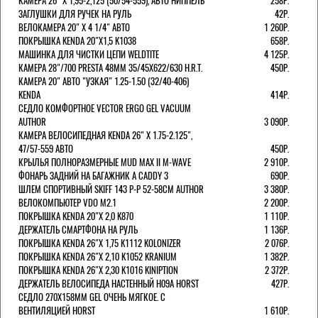
КАМЕРА 26" X 1,95-2,125 (50/54-559), АВТО НИППЕЛЬ
258Р.
ЗАГЛУШКИ ДЛЯ РУЧЕК НА РУЛЬ
42Р.
ВЕЛОКАМЕРА 20" Х 4 1/4" АВТО
1 260Р.
ПОКРЫШКА KENDA 20"Х1,5 K1038
658Р.
МАШИНКА ДЛЯ ЧИСТКИ ЦЕПИ WELDTITE
4 125Р.
КАМЕРА 28"/700 PRESTA 48ММ 35/45Х622/630 H.R.T.
450Р.
КАМЕРА 20" АВТО "УЗКАЯ" 1.25-1.50 (32/40-406)
KENDA
414Р.
СЕДЛО КОМФОРТНОЕ VECTOR ERGO GEL VACUUM
AUTHOR
3 090Р.
КАМЕРА ВЕЛОСИПЕДНАЯ KENDA 26" Х 1.75-2.125",
47/57-559 АВТО
450Р.
КРЫЛЬЯ ПОЛНОРАЗМЕРНЫЕ MUD MAX II M-WAVE
2 910Р.
ФОНАРЬ ЗАДНИЙ НА БАГАЖНИК A CADDY 3
690Р.
ШЛЕМ СПОРТИВНЫЙ SKIFF 143 Р-Р 52-58СМ AUTHOR
3 380Р.
ВЕЛОКОМПЬЮТЕР VDO M2.1
2 200Р.
ПОКРЫШКА KENDA 20"Х 2,0 K870
1 110Р.
ДЕРЖАТЕЛЬ СМАРТФОНА НА РУЛЬ
1 136Р.
ПОКРЫШКА KENDA 26"Х 1,75 K1112 KOLONIZER
2 076Р.
ПОКРЫШКА KENDA 26"Х 2,10 K1052 KRANIUM
1 382Р.
ПОКРЫШКА KENDA 26"Х 2,30 K1016 KINIPTION
2 372Р.
ДЕРЖАТЕЛЬ ВЕЛОСИПЕДА НАСТЕННЫЙ H09A HORST
427Р.
СЕДЛО 270Х158ММ GEL ОЧЕНЬ МЯГКОЕ. С
ВЕНТИЛЯЦИЕЙ HORST
1 610Р.