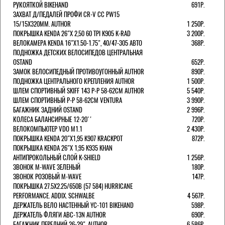
РУКОЯТКОЙ BIKEHAND
691Р.
ЗАХВАТ Д/ПЕДАЛЕЙ ПРОФИ CR-V CC PW15
15/15X320ММ. AUTHOR
1 250Р.
ПОКРЫШКА KENDA 26"Х 2,50 60 TPI K905 K-RAD
3 200Р.
ВЕЛОКАМЕРА KENDA 16"Х1.50-1.75", 40/47-305 АВТО
368Р.
ПОДНОЖКА ДЕТСКИХ ВЕЛОСИПЕДОВ ЦЕНТРАЛЬНАЯ
OSTAND
652Р.
ЗАМОК ВЕЛОСИПЕДНЫЙ ПРОТИВОУГОННЫЙ AUTHOR
890Р.
ПОДНОЖКА ЦЕНТРАЛЬНОГО КРЕПЛЕНИЯ AUTHOR
1 500Р.
ШЛЕМ СПОРТИВНЫЙ SKIFF 143 Р-Р 58-62СМ AUTHOR
5 540Р.
ШЛЕМ СПОРТИВНЫЙ Р-Р 58-62СМ VENTURA
3 990Р.
БАГАЖНИК ЗАДНИЙ OSTAND
2 996Р.
КОЛЕСА БАЛАНСИРНЫЕ 12-20''
720Р.
ВЕЛОКОМПЬЮТЕР VDO M1.1
2 430Р.
ПОКРЫШКА KENDA 20"Х1,95 K907 KRACKPOT
872Р.
ПОКРЫШКА KENDA 26"Х 1,95 K935 KHAN
АНТИПРОКОЛЬНЫЙ СЛОЙ K-SHIELD
1 256Р.
ЗВОНОК M-WAVE ЗЕЛЕНЫЙ
180Р.
ЗВОНОК РОЗОВЫЙ M-WAVE
147Р.
ПОКРЫШКА 27.5X2.25/650B (57 584) HURRICANE
PERFORMANCE. ADDIX. SCHWALBE
4 567Р.
ДЕРЖАТЕЛЬ ВЕЛО НАСТЕННЫЙ YC-101 BIKEHAND
598Р.
ДЕРЖАТЕЛЬ ФЛЯГИ ABC-13N AUTHOR
690Р.
БАГАЖНИК ПЕРЕДНИЙ 26-29". AUTHOR
6 586Р.