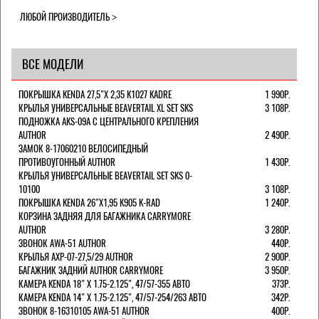
ЛЮБОЙ ПРОИЗВОДИТЕЛЬ
ВСЕ МОДЕЛИ
ПОКРЫШКА KENDA 27,5"Х 2,35 K1027 KADRE
1 990Р.
КРЫЛЬЯ УНИВЕРСАЛЬНЫЕ BEAVERTAIL XL SET SKS
3 108Р.
ПОДНОЖКА AKS-09A C ЦЕНТРАЛЬНОГО КРЕПЛЕНИЯ
AUTHOR
2 490Р.
ЗАМОК 8-17060210 ВЕЛОСИПЕДНЫЙ
ПРОТИВОУГОННЫЙ AUTHOR
1 430Р.
КРЫЛЬЯ УНИВЕРСАЛЬНЫЕ BEAVERTAIL SET SKS 0-
10100
3 108Р.
ПОКРЫШКА KENDA 26"Х1,95 K905 K-RAD
1 240Р.
КОРЗИНА ЗАДНЯЯ ДЛЯ БАГАЖНИКА CARRYMORE
AUTHOR
3 280Р.
ЗВОНОК AWA-51 AUTHOR
440Р.
КРЫЛЬЯ AXP-07-27,5/29 AUTHOR
2 900Р.
БАГАЖНИК ЗАДНИЙ AUTHOR CARRYMORE
3 950Р.
КАМЕРА KENDA 18" Х 1.75-2.125", 47/57-355 АВТО
373Р.
КАМЕРА KENDA 14" Х 1.75-2.125", 47/57-254/263 АВТО
342Р.
ЗВОНОК 8-16310105 AWA-51 AUTHOR
400Р.