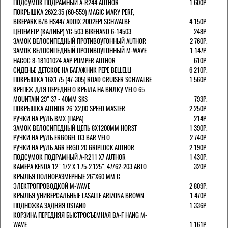
ПОДСУМОК ПОДРАМНЫЙ A-R244 AUTHOR
1 600Р.
ПОКРЫШКА 26X2.35 (60-559) MAGIC MARY PERF,
BIKEPARK B/B HS447 ADDIX 20D2EPI SCHWALBE
4 150Р.
ЦЕПЕМЕТР (КАЛИБР) YC-503 BIKEHAND 6-14503
248Р.
ЗАМОК ВЕЛОСИПЕДНЫЙ ПРОТИВОУГОННЫЙ AUTHOR
2 760Р.
ЗАМОК ВЕЛОСИПЕДНЫЙ ПРОТИВОУГОННЫЙ M-WAVE
1 147Р.
НАСОС 8-18101024 AAP PUMPER AUTHOR
610Р.
СИДЕНЬЕ ДЕТСКОЕ НА БАГАЖНИК PEPE BELLELLI
6 210Р.
ПОКРЫШКА 16X1.75 (47-305) ROAD CRUISER SCHWALBE
1 560Р.
КРЕПЕЖ ДЛЯ ПЕРЕДНЕГО КРЫЛА НА ВИЛКУ VELO 65
MOUNTAIN 29" 37 - 40ММ SKS
793Р.
ПОКРЫШКА AUTHOR 26"Х2,00 SPEED MASTER
2 250Р.
РУЧКИ НА РУЛЬ BMX (ПАРА)
214Р.
ЗАМОК ВЕЛОCИПЕДНЫЙ ЦЕПЬ 8Х1200ММ HORST
1 390Р.
РУЧКИ НА РУЛЬ ERGOGEL D3 BAR VELO
2 740Р.
РУЧКИ НА РУЛЬ AGR ERGO 20 GRIPLOCK AUTHOR
2 190Р.
ПОДСУМОК ПОДРАМНЫЙ A-R211 X7 AUTHOR
1 430Р.
КАМЕРА KENDA 12" 1/2 Х 1.75-2.125", 47/62-203 АВТО
320Р.
КРЫЛЬЯ ПОЛНОРАЗМЕРНЫЕ 26"Х60 ММ С
ЭЛЕКТРОПРОВОДКОЙ M-WAVE
2 809Р.
КРЫЛЬЯ УНИВЕРСАЛЬНЫЕ LASALLE ARIZONA BROWN
1 470Р.
ПОДНОЖКА ЗАДНЯЯ OSTAND
1 336Р.
КОРЗИНА ПЕРЕДНЯЯ БЫСТРОСЪЕМНАЯ BA-F HANG M-
WAVE
1 161Р.