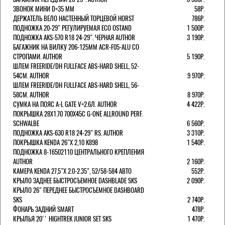
ЗВОНОК МИНИ D=35 ММ
58Р.
ДЕРЖАТЕЛЬ ВЕЛО НАСТЕННЫЙ ТОРЦЕВОЙ HORST
786Р.
ПОДНОЖКА 20-29" РЕГУЛИРУЕМАЯ ECO OSTAND
1 500Р.
ПОДНОЖКА AKS-570 R18 24-29". ЧЕРНАЯ AUTHOR
3 190Р.
БАГАЖНИК НА ВИЛКУ 206-125ММ ACR-F05-ALU СО
СТРОПАМИ. AUTHOR
5 190Р.
ШЛЕМ FREERIDE/DH FULLFACE ABS-HARD SHELL, 52-
54СМ. AUTHOR
9 970Р.
ШЛЕМ FREERIDE/DH FULLFACE ABS-HARD SHELL, 56-
58СМ. AUTHOR
8 970Р.
СУМКА НА ПОЯС A-L GATE V=2.6Л. AUTHOR
4 422Р.
ПОКРЫШКА 28X1.70 700X45C G-ONE ALLROUND PERF.
SCHWALBE
6 560Р.
ПОДНОЖКА AKS-630 R18 24-29" RS. AUTHOR
3 310Р.
ПОКРЫШКА KENDA 26"Х 2,10 K898
1 540Р.
ПОДНОЖКА 8-16502110 ЦЕНТРАЛЬНОГО КРЕПЛЕНИЯ
AUTHOR
2 160Р.
КАМЕРА KENDA 27,5"Х 2.0-2.35", 52/58-584 АВТО
552Р.
КРЫЛО ЗАДНЕЕ БЫСТРОСЪЕМНОЕ DASHBLADE SKS
2 090Р.
КРЫЛО 26" ПЕРЕДНЕЕ БЫСТРОСЪЕМНОЕ DASHBOARD
SKS
2 740Р.
ФОНАРЬ ЗАДНИЙ SMART
478Р.
КРЫЛЬЯ 20'' HIGHTREK JUNIOR SET SKS
1 470Р.