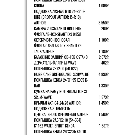
KOBRA
1 096Р.
ПОДНОЖКА AKS-670 R18 24-29" E-
BIKE (DROPOUT AUTHOR IS-R18).
AUTHOR
3 550Р.
КАМЕРА 200Х50 АВТО НИППЕЛЬ
200Р.
ФЛЯГА AB-TCX-SHANTI X9 0.85Л
СЕРЕБРИСТО-НЕОНОВАЯ
1 180Р.
ФЛЯГА 0.85Л AB-TCX-SHANTI X9
TACX/AUTHOR
1 180Р.
БАГАЖНИК ЗАДНИЙ CD-15B OSTAND
2 672Р.
ДЕРЖАТЕЛЬ ФЛЯГИ M-WAVE
402Р.
ПОКРЫШКА 29X2.00 (50-622)
HURRICANE GREENGUARD. SCHWALBE
4 890Р.
ПОКРЫШКА KENDA 24"Х1,95 K905 K-
RAD
1 330Р.
СУМКА НА РАМУ ROTTERDAM TOP XL
SC. M-WAVE
1 879Р.
КРЫЛЬЯ AXP-04-24/26 AUTHOR
1 450Р.
ПОДНОЖКА 8-16503115
ЦЕНТРАЛЬНОГО КРЕПЛЕНИЯ AUTHOR
1 500Р.
ПОКРЫШКА 27.5"Х2.10 (54-584)
K1162 WATER SPIRIT. KENDA
1 587Р.
ПОКРЫШКА KENDA 26"Х2,35 K1010