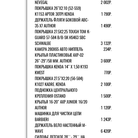
NEVEGAL
2 002Р.
ПОКРЫШКА 26"Х2.10 (52-559)
K1153 APTOR 30TPI KENDA
1 790Р.
ДЕРЖАТЕЛЬ ФЛЯГИ БОКОВОЙ ABC-
35 X7 AUTHOR
1 490Р.
ПОКРЫШКА 27.5X2.25 TOUGH TOM K-
GUARD 57-584 B/B-SK HS463 SBC
SCHWALBE
3 132Р.
КАМЕРА 280Х65 АВТО НИППЕЛЬ
234Р.
КРЫЛЬЯ ПЛАСТИКОВЫЕ AXP-02
26"-29"/58 ММ. AUTHOR
3 600Р.
ПОКРЫШКА KENDA 14" Х 1,50 K193
KWEST
770Р.
ПОКРЫШКА 27.5"Х2.20 (56-584)
K1027 KADRE. KENDA
2 100Р.
ПОДНОЖКА ЦЕНТРАЛЬНОГО
КРЕПЛЕНИЯ OSTAND
1 500Р.
КРЫЛЬЯ 16-20" AXP JUNIOR 16/20
AUTHOR
1 120Р.
МАШИНКА ДЛЯ ЧИСТКИ ЦЕПИ
BARBIERI
1 243Р.
ДЕРЖАТЕЛЬ ВЕЛО НАСТЕННЫЙ M-
WAVE
6 420Р.
СИДЕНЬЕ ДЕТСКОЕ 28''- 29'' НА