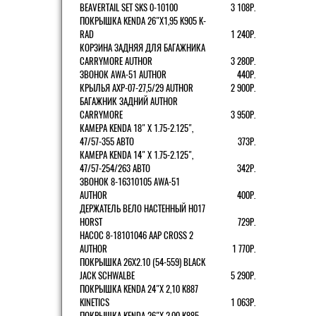
BEAVERTAIL SET SKS 0-10100
3 108Р.
ПОКРЫШКА KENDA 26"Х1,95 K905 K-
RAD
1 240Р.
КОРЗИНА ЗАДНЯЯ ДЛЯ БАГАЖНИКА
CARRYMORE AUTHOR
3 280Р.
ЗВОНОК AWA-51 AUTHOR
440Р.
КРЫЛЬЯ AXP-07-27,5/29 AUTHOR
2 900Р.
БАГАЖНИК ЗАДНИЙ AUTHOR
CARRYMORE
3 950Р.
КАМЕРА KENDA 18" Х 1.75-2.125",
47/57-355 АВТО
373Р.
КАМЕРА KENDA 14" Х 1.75-2.125",
47/57-254/263 АВТО
342Р.
ЗВОНОК 8-16310105 AWA-51
AUTHOR
400Р.
ДЕРЖАТЕЛЬ ВЕЛО НАСТЕННЫЙ H017
HORST
729Р.
НАСОС 8-18101046 AAP CROSS 2
AUTHOR
1 770Р.
ПОКРЫШКА 26X2.10 (54-559) BLACK
JACK SCHWALBE
5 290Р.
ПОКРЫШКА KENDA 24"Х 2,10 K887
KINETICS
1 063Р.
ПОКРЫШКА KENDA 26"Х 2,00 K885