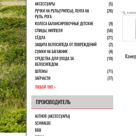
АКСЕССУАРЫ
(5)
РУЧКИ НА РУЛЬ(ГРИПСЫ), ЛЕНТА НА
(26)
кликни
РУЛЬ, РОГА
КОЛЕСА БАЛАНСИРОВОЧНЫЕ ДЕТСКИЕ
(9)
СПИЦЫ, НИППЕЛЯ
(56)
СЁДЛА
(21)
ЗАЩИТА ВЕЛОСИПЕДА ОТ ПОВРЕЖДЕНИЙ
(2)
СУМКИ НА БАГАЖНИК
(4)
Камер
СРЕДСТВА ДЛЯ УХОДА ЗА
(10)
ВЕЛОСИПЕДОМ
ШЛЕМЫ
(71)
ЗАПЧАСТИ
(77)
ЛЮБОЙ ТИП
ПРОИЗВОДИТЕЛЬ
AUTHOR (АКСЕССУАРЫ)
SCHWALBE
BBB