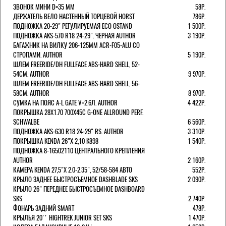
ЗВОНОК МИНИ D=35 ММ
58Р.
ДЕРЖАТЕЛЬ ВЕЛО НАСТЕННЫЙ ТОРЦЕВОЙ HORST
786Р.
ПОДНОЖКА 20-29" РЕГУЛИРУЕМАЯ ECO OSTAND
1 500Р.
ПОДНОЖКА AKS-570 R18 24-29". ЧЕРНАЯ AUTHOR
3 190Р.
БАГАЖНИК НА ВИЛКУ 206-125ММ ACR-F05-ALU СО
СТРОПАМИ. AUTHOR
5 190Р.
ШЛЕМ FREERIDE/DH FULLFACE ABS-HARD SHELL, 52-
54СМ. AUTHOR
9 970Р.
ШЛЕМ FREERIDE/DH FULLFACE ABS-HARD SHELL, 56-
58СМ. AUTHOR
8 970Р.
СУМКА НА ПОЯС A-L GATE V=2.6Л. AUTHOR
4 422Р.
ПОКРЫШКА 28X1.70 700X45C G-ONE ALLROUND PERF.
SCHWALBE
6 560Р.
ПОДНОЖКА AKS-630 R18 24-29" RS. AUTHOR
3 310Р.
ПОКРЫШКА KENDA 26"Х 2,10 K898
1 540Р.
ПОДНОЖКА 8-16502110 ЦЕНТРАЛЬНОГО КРЕПЛЕНИЯ
AUTHOR
2 160Р.
КАМЕРА KENDA 27,5"Х 2.0-2.35", 52/58-584 АВТО
552Р.
КРЫЛО ЗАДНЕЕ БЫСТРОСЪЕМНОЕ DASHBLADE SKS
2 090Р.
КРЫЛО 26" ПЕРЕДНЕЕ БЫСТРОСЪЕМНОЕ DASHBOARD
SKS
2 740Р.
ФОНАРЬ ЗАДНИЙ SMART
478Р.
КРЫЛЬЯ 20'' HIGHTREK JUNIOR SET SKS
1 470Р.