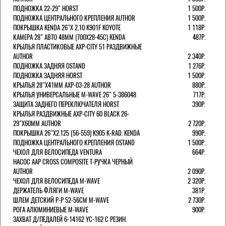
ПОДНОЖКА 22-29" HORST
1 500Р.
ПОДНОЖКА ЦЕНТРАЛЬНОГО КРЕПЛЕНИЯ AUTHOR
1 500Р.
ПОКРЫШКА KENDA 26"Х 2,10 K901F KOYOTE
1 118Р.
КАМЕРА 28" АВТО 48ММ (700Х28-45С) KENDA
487Р.
КРЫЛЬЯ ПЛАСТИКОВЫЕ AXP-CITY 51 РАЗДВИЖНЫЕ
AUTHOR
2 340Р.
ПОДНОЖКА ЗАДНЯЯ OSTAND
1 276Р.
ПОДНОЖКА ЗАДНЯЯ HORST
1 500Р.
КРЫЛЬЯ 28"Х41ММ AXP-03-28 AUTHOR
880Р.
КРЫЛЬЯ УНИВЕРСАЛЬНЫЕ M-WAVE 26" 5-386048
717Р.
ЗАЩИТА ЗАДНЕГО ПЕРЕКЛЮЧАТЕЛЯ HORST
390Р.
КРЫЛЬЯ РАЗДВИЖНЫЕ AXP-CITY 60 BLACK 26-
29"Х60ММ AUTHOR
2 720Р.
ПОКРЫШКА 26"Х2.125 (56-559) K905 K-RAD. KENDA
990Р.
ПОДНОЖКА ЦЕНТРАЛЬНОГО КРЕПЛЕНИЯ OSTAND
1 500Р.
ЧЕХОЛ ДЛЯ ВЕЛОСИПЕДА VENTURA
664Р.
НАСОС AAP CROSS COMPOSITE Т-РУЧКА ЧЕРНЫЙ
AUTHOR
2 090Р.
ЧЕХОЛ ДЛЯ ВЕЛОСИПЕДА M-WAVE
2 320Р.
ДЕРЖАТЕЛЬ ФЛЯГИ M-WAVE
381Р.
ШЛЕМ ДЕТСКИЙ Р-Р 52-56СМ M-WAVE
2 730Р.
РОГА АЛЮМИНИЕВЫЕ M-WAVE
900Р.
ЗАХВАТ Д/ПЕДАЛЕЙ 6-14162 YC-162 С РЕЗИН.