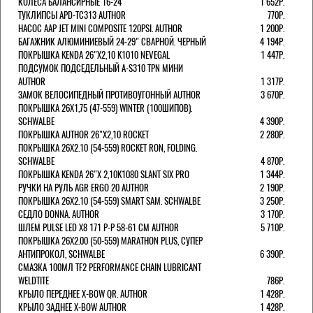
КОЛЕСА БАЛАНСИРНЫЕ 16-24''
1 652Р.
ТУКЛИПСЫ APD-TC313 AUTHOR
770Р.
НАСОС AAP JET MINI COMPOSITE 120PSI. AUTHOR
1 200Р.
БАГАЖНИК АЛЮМИНИЕВЫЙ 24-29" СВАРНОЙ. ЧЕРНЫЙ
4 194Р.
ПОКРЫШКА KENDA 26"Х2,10 K1010 NEVEGAL
1 447Р.
ПОДСУМОК ПОДСЕДЕЛЬНЫЙ A-S310 TPN МИНИ
AUTHOR
1 317Р.
ЗАМОК ВЕЛОСИПЕДНЫЙ ПРОТИВОУГОННЫЙ AUTHOR
3 670Р.
ПОКРЫШКА 26X1,75 (47-559) WINTER (100ШИПОВ).
SCHWALBE
4 390Р.
ПОКРЫШКА AUTHOR 26"Х2,10 ROCKET
2 280Р.
ПОКРЫШКА 26X2.10 (54-559) ROCKET RON, FOLDING.
SCHWALBE
4 870Р.
ПОКРЫШКА KENDA 26"Х 2,10K1080 SLANT SIX PRO
1 344Р.
РУЧКИ НА РУЛЬ AGR ERGO 20 AUTHOR
2 190Р.
ПОКРЫШКА 26X2.10 (54-559) SMART SAM. SCHWALBE
3 250Р.
СЕДЛО DONNA. AUTHOR
3 170Р.
ШЛЕМ PULSE LED X8 171 Р-Р 58-61 СМ AUTHOR
5 710Р.
ПОКРЫШКА 26X2.00 (50-559) MARATHON PLUS, СУПЕР
АНТИПРОКОЛ, SCHWALBE
6 390Р.
СМАЗКА 100МЛ TF2 PERFORMANCE CHAIN LUBRICANT
WELDTITE
786Р.
КРЫЛО ПЕРЕДНЕЕ X-BOW QR. AUTHOR
1 428Р.
КРЫЛО ЗАДНЕЕ X-BOW AUTHOR
1 428Р.