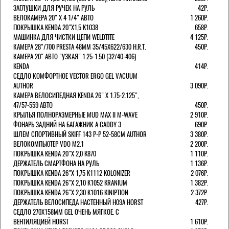
ЗАГЛУШКИ ДЛЯ РУЧЕК НА РУЛЬ
42Р.
ВЕЛОКАМЕРА 20" Х 4 1/4" АВТО
1 260Р.
ПОКРЫШКА KENDA 20"Х1,5 K1038
658Р.
МАШИНКА ДЛЯ ЧИСТКИ ЦЕПИ WELDTITE
4 125Р.
КАМЕРА 28"/700 PRESTA 48ММ 35/45Х622/630 H.R.T.
450Р.
КАМЕРА 20" АВТО "УЗКАЯ" 1.25-1.50 (32/40-406)
KENDA
414Р.
СЕДЛО КОМФОРТНОЕ VECTOR ERGO GEL VACUUM
AUTHOR
3 090Р.
КАМЕРА ВЕЛОСИПЕДНАЯ KENDA 26" Х 1.75-2.125",
47/57-559 АВТО
450Р.
КРЫЛЬЯ ПОЛНОРАЗМЕРНЫЕ MUD MAX II M-WAVE
2 910Р.
ФОНАРЬ ЗАДНИЙ НА БАГАЖНИК A CADDY 3
690Р.
ШЛЕМ СПОРТИВНЫЙ SKIFF 143 Р-Р 52-58СМ AUTHOR
3 380Р.
ВЕЛОКОМПЬЮТЕР VDO M2.1
2 200Р.
ПОКРЫШКА KENDA 20"Х 2,0 K870
1 110Р.
ДЕРЖАТЕЛЬ СМАРТФОНА НА РУЛЬ
1 136Р.
ПОКРЫШКА KENDA 26"Х 1,75 K1112 KOLONIZER
2 076Р.
ПОКРЫШКА KENDA 26"Х 2,10 K1052 KRANIUM
1 382Р.
ПОКРЫШКА KENDA 26"Х 2,30 K1016 KINIPTION
2 372Р.
ДЕРЖАТЕЛЬ ВЕЛОСИПЕДА НАСТЕННЫЙ H09A HORST
427Р.
СЕДЛО 270Х158ММ GEL ОЧЕНЬ МЯГКОЕ. С
ВЕНТИЛЯЦИЕЙ HORST
1 610Р.