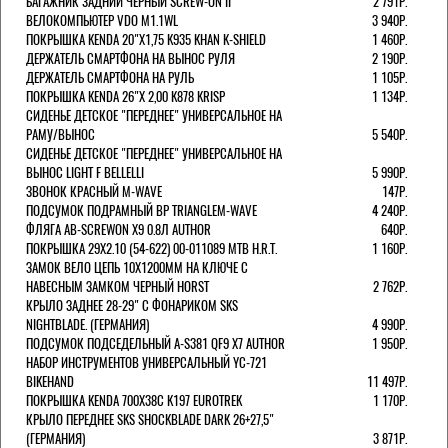
БАГАЖНИК ЗАДНИЙ ЧЕРНЫЙ SCREW-ON II
2 791Р.
ВЕЛОКОМПЬЮТЕР VDO M1.1WL
3 940Р.
ПОКРЫШКА KENDA 20"Х1,75 K935 KHAN K-SHIELD
1 460Р.
ДЕРЖАТЕЛЬ СМАРТФОНА НА ВЫНОС РУЛЯ
2 190Р.
ДЕРЖАТЕЛЬ СМАРТФОНА НА РУЛЬ
1 105Р.
ПОКРЫШКА KENDA 26"Х 2,00 K878 KRISP
1 134Р.
СИДЕНЬЕ ДЕТСКОЕ "ПЕРЕДНЕЕ" УНИВЕРСАЛЬНОЕ НА
РАМУ/ВЫНОС
5 540Р.
СИДЕНЬЕ ДЕТСКОЕ "ПЕРЕДНЕЕ" УНИВЕРСАЛЬНОЕ НА
ВЫНОС LIGHT F BELLELLI
5 990Р.
ЗВОНОК КРАСНЫЙ M-WAVE
147Р.
ПОДСУМОК ПОДРАМНЫЙ BP TRIANGLEM-WAVE
4 240Р.
ФЛЯГА AB-SCREWON X9 0.8Л AUTHOR
640Р.
ПОКРЫШКА 29X2.10 (54-622) 00-011089 MTB H.R.T.
1 160Р.
ЗАМОК ВЕЛО ЦЕПЬ 10Х1200ММ НА КЛЮЧЕ С
НАВЕСНЫМ ЗАМКОМ ЧЕРНЫЙ HORST
2 762Р.
КРЫЛО ЗАДНЕЕ 28-29" С ФОНАРИКОМ SKS
NIGHTBLADE. (ГЕРМАНИЯ)
4 990Р.
ПОДСУМОК ПОДСЕДЕЛЬНЫЙ A-S381 QF9 X7 AUTHOR
1 950Р.
НАБОР ИНСТРУМЕНТОВ УНИВЕРСАЛЬНЫЙ YC-721
BIKEHAND
11 497Р.
ПОКРЫШКА KENDA 700Х38С K197 EUROTREK
1 170Р.
КРЫЛО ПЕРЕДНЕЕ SKS SHOCKBLADE DARK 26+27,5"
(ГЕРМАНИЯ)
3 871Р.