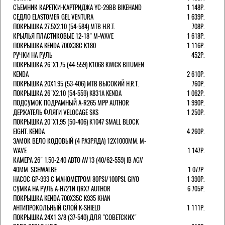
СЪЕМНИК КАРЕТКИ-КАРТРИДЖА YC-29BB BIKEHAND
1 148Р.
СЕДЛО ELASTOMER GEL VENTURA
1 639Р.
ПОКРЫШКА 27.5X2.10 (54-584) MTB H.R.T.
708Р.
КРЫЛЬЯ ПЛАСТИКОВЫЕ 12-18" M-WAVE
1 618Р.
ПОКРЫШКА KENDA 700Х38С K180
1 116Р.
РУЧКИ НА РУЛЬ
452Р.
ПОКРЫШКА 26"Х1.75 (44-559) K1068 KWICK BITUMEN
KENDA
2 610Р.
ПОКРЫШКА 20X1.95 (53-406) MTB ВЫСОКИЙ H.R.T.
760Р.
ПОКРЫШКА 26"Х2.10 (54-559) K831A KENDA
1 062Р.
ПОДСУМОК ПОДРАМНЫЙ A-R265 MPP AUTHOR
1 990Р.
ДЕРЖАТЕЛЬ ФЛЯГИ VELOCAGE SKS
1 250Р.
ПОКРЫШКА 20"Х1.95 (50-406) K1047 SMALL BLOCK
EIGHT. KENDA
4 260Р.
ЗАМОК ВЕЛО КОДОВЫЙ (4 РАЗРЯДА) 12Х1000ММ. M-
WAVE
1 147Р.
КАМЕРА 26" 1.50-2.40 АВТО AV13 (40/62-559) IB AGV
40MM. SCHWALBE
1 077Р.
НАСОС GP-993 С МАНОМЕТРОМ 80PSI/100PSI. GIYO
1 390Р.
СУМКА НА РУЛЬ A-H721N QRX7 AUTHOR
6 705Р.
ПОКРЫШКА KENDA 700Х35С K935 KHAN
АНТИПРОКОЛЬНЫЙ СЛОЙ K-SHIELD
1 111Р.
ПОКРЫШКА 24X1 3/8 (37-540) ДЛЯ "СОВЕТСКИХ"