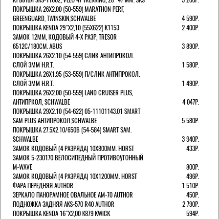
ПОКРЫШКА 26X2.00 (50-559) MARATHON PERF,
GREENGUARD, TWINSKIN,SCHWALBE
4 590Р.
ПОКРЫШКА KENDA 29"Х2,10 (55X622) K1153
2 400Р.
ЗАМОК 12ММ, КОДОВЫЙ 4-Х РАЗР, TRESOR
6512C/180СМ. ABUS
3 890Р.
ПОКРЫШКА 26X2.10 (54-559) СЛИК АНТИПРОКОЛ.
СЛОЙ 3ММ H.R.T.
1 580Р.
ПОКРЫШКА 26X1.95 (53-559) П/СЛИК АНТИПРОКОЛ.
СЛОЙ 3ММ H.R.T.
1 490Р.
ПОКРЫШКА 26X2.00 (50-559) LAND CRUISER PLUS,
АНТИПРКОЛ, SCHWALBE
4 047Р.
ПОКРЫШКА 29X2.10 (54-622) 05-11101143.01 SMART
SAM PLUS АНТИПРОКОЛ,SCHWALBE
5 580Р.
ПОКРЫШКА 27.5X2.10/650B (54-584) SMART SAM.
SCHWALBE
3 940Р.
ЗАМОК КОДОВЫЙ (4 РАЗРЯДА) 10Х800ММ. HORST
433Р.
ЗАМОК 5-230170 ВЕЛОСИПЕДНЫЙ ПРОТИВОУГОННЫЙ
M-WAVE
800Р.
ЗАМОК КОДОВЫЙ (4 РАЗРЯДА) 10Х1200ММ. HORST
496Р.
ФАРА ПЕРЕДНЯЯ AUTHOR
1 510Р.
ЗЕРКАЛО ПАНОРАМНОЕ ОВАЛЬНОЕ AM-70 AUTHOR
450Р.
ПОДНОЖКА ЗАДНЯЯ AKS-570 R40 AUTHOR
2 790Р.
ПОКРЫШКА KENDA 16"Х2,00 K879 KWICK
594Р.