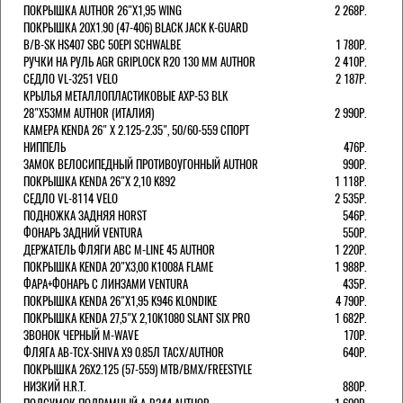
ПОКРЫШКА AUTHOR 26"Х1,95 WING
2 268Р.
ПОКРЫШКА 20X1.90 (47-406) BLACK JACK K-GUARD
B/B-SK HS407 SBC 50EPI SCHWALBE
1 780Р.
РУЧКИ НА РУЛЬ AGR GRIPLOCK R20 130 ММ AUTHOR
2 410Р.
СЕДЛО VL-3251 VELO
2 187Р.
КРЫЛЬЯ МЕТАЛЛОПЛАСТИКОВЫЕ AXP-53 BLK
28"Х53ММ AUTHOR (ИТАЛИЯ)
2 990Р.
КАМЕРА KENDA 26" Х 2.125-2.35", 50/60-559 СПОРТ
НИППЕЛЬ
476Р.
ЗАМОК ВЕЛОСИПЕДНЫЙ ПРОТИВОУГОННЫЙ AUTHOR
990Р.
ПОКРЫШКА KENDA 26"Х 2,10 K892
1 118Р.
СЕДЛО VL-8114 VELO
2 535Р.
ПОДНОЖКА ЗАДНЯЯ HORST
546Р.
ФОНАРЬ ЗАДНИЙ VENTURA
550Р.
ДЕРЖАТЕЛЬ ФЛЯГИ АВС M-LINE 45 AUTHOR
1 220Р.
ПОКРЫШКА KENDA 20"Х3,00 K1008A FLAME
1 988Р.
ФАРА+ФОНАРЬ С ЛИНЗАМИ VENTURA
435Р.
ПОКРЫШКА KENDA 26"Х1,95 K946 KLONDIKE
4 790Р.
ПОКРЫШКА KENDA 27,5"Х 2,10K1080 SLANT SIX PRO
1 682Р.
ЗВОНОК ЧЕРНЫЙ M-WAVE
170Р.
ФЛЯГА AB-TCX-SHIVA X9 0.85Л TACX/AUTHOR
640Р.
ПОКРЫШКА 26X2.125 (57-559) MTB/BMX/FREESTYLE
НИЗКИЙ H.R.T.
880Р.