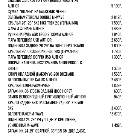
СИДЕНЬЕ ДЕТСКОЕ НА РАМУ BUBBLY MAXI FF X8
AUTHOR
5 190Р.
СУМКА-"ШТАНЫ" НА БАГАЖНИК ЧЕРНО-
ЗЕЛЕНАЯAMSTERDAM DOUBLE M-WAVE
2 812Р.
КРЫЛЬЯ 26"-28" SKS HIGHTREK 2.0 (ГЕРМАНИЯ)
1 590Р.
ФАРА И ФОНАРЬ AUTHOR
1 485Р.
РУЧКИ НА РУЛЬ AGR ERGO 2 130ММ AUTHOR
1 040Р.
ФАРА ПЕРЕДНЯЯ USB AUTHOR
2 650Р.
ПОДНОЖКА ЗАДНЯЯ 26-29" НА ОДНО ПЕРО OSTAND
1 600Р.
КРЫЛЬЯ 26" CROSSBOARD-SET SKS (ГЕРМАНИЯ)
1 780Р.
ФАРА ПЕРЕДНЯЯ DOPPIO USB AUTHOR
1 390Р.
ПОКРЫШКА KENDA 26Х2,125 K905 АНТИПРОКОЛ. K-
SHIELD
1 375Р.
КЛЮЧ СКЛАДНОЙ (НАБОР) YC-280 BIKEHAND
1 560Р.
ВЕЛОКОМПЬЮТЕР CAT 8S AUTHOR
2 460Р.
КРЫЛЬЯ ПОЛНОРАЗМЕРНЫЕ
1 839Р.
БАГАЖНИК 00-170336 ЗАДНИЙ H003 HORST
690Р.
ЗАМОК ВЕЛОСИПЕДНЫЙ ПРОТИВОУГОННЫЙ AUTHOR
940Р.
КРЫЛО ЗАДНЕЕ БЫСТРОСЪЕМНОЕ 27,5-29" X-BLADE.
SKS
3 490Р.
ВЕЛОТРЕНАЖЕР M-WAVE
16 670Р.
ПОДНОЖКА 24-29" РЕГУЛ. ЦЕНТР. КРЕПЛЕНИЕ,
УСИЛЕННАЯ M-WAVE
1 497Р.
БАГАЖНИК 24-29" СВАРНОЙ, 38*13,5 СМ ДЛЯ ДИСК.