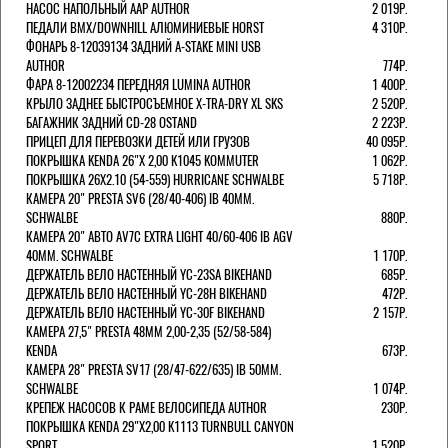
НАСОС НАПОЛЬНЫЙ AAP AUTHOR
2 019Р.
ПЕДАЛИ BMX/DOWNHILL АЛЮМИНИЕВЫЕ HORST
4 310Р.
ФОНАРЬ 8-12039134 ЗАДНИЙ A-STAKE MINI USB
AUTHOR
774Р.
ФАРА 8-12002234 ПЕРЕДНЯЯ LUMINA AUTHOR
1 400Р.
КРЫЛО ЗАДНЕЕ БЫСТРОСЪЕМНОЕ X-TRA-DRY XL SKS
2 520Р.
БАГАЖНИК ЗАДНИЙ CD-28 OSTAND
2 223Р.
ПРИЦЕП ДЛЯ ПЕРЕВОЗКИ ДЕТЕЙ ИЛИ ГРУЗОВ
40 095Р.
ПОКРЫШКА KENDA 26"Х 2,00 K1045 KOMMUTER
1 062Р.
ПОКРЫШКА 26X2.10 (54-559) HURRICANE SCHWALBE
5 718Р.
КАМЕРА 20" PRESTA SV6 (28/40-406) IB 40MM.
SCHWALBE
880Р.
КАМЕРА 20" АВТО AV7C EXTRA LIGHT 40/60-406 IB AGV
40MM. SCHWALBE
1 170Р.
ДЕРЖАТЕЛЬ ВЕЛО НАСТЕННЫЙ YC-23SA BIKEHAND
685Р.
ДЕРЖАТЕЛЬ ВЕЛО НАСТЕННЫЙ YC-28H BIKEHAND
472Р.
ДЕРЖАТЕЛЬ ВЕЛО НАСТЕННЫЙ YC-30F BIKEHAND
2 157Р.
КАМЕРА 27,5" PRESTA 48ММ 2,00-2,35 (52/58-584)
KENDA
673Р.
КАМЕРА 28" PRESTA SV17 (28/47-622/635) IB 50MM.
SCHWALBE
1 074Р.
КРЕПЕЖ НАСОСОВ К РАМЕ ВЕЛОСИПЕДА AUTHOR
230Р.
ПОКРЫШКА KENDA 29"Х2,00 K1113 TURNBULL CANYON
SPORT
1 520Р.