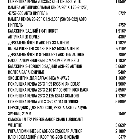
ПОКРЫШКА KENDA 700Х35С K161 CROSS CYCLO
1 050Р.
КАМЕРА АНТИПРОКОЛЬНАЯ KENDA 26" Х 1.75-2.125",
47/57-559 АВТО НИППЕЛЬ
672Р.
КАМЕРА KENDA 28-29" Х 1,9-2,35" (50/58-622) АВТО
НИППЕЛЬ
475Р.
БАГАЖНИК ЗАДНИЙ H041 HORST
1 916Р.
АПТЕЧКА RED DEVILS
430Р.
ДЕРЖАТЕЛЬ ФЛЯГИ АВС FLY 33 AUTHOR
1 182Р.
ШЛЕМ PULSE LED X8 185 Р-Р 52-58СМ AUTHOR
5 710Р.
ДЕРЖАТЕЛЬ ФЛЯГИ 8-14000221 ABC-16N AUTHOR
780Р.
НАСОС АЛЮМИНИЕВЫЙ С МАНОМЕТРОМ BETO
1 183Р.
БАГАЖНИК 8-15200213 ЗАДНИЙ ACR-25 AUTHOR
5 660Р.
КОЛЕСА БАЛАНСИРНЫЕ
540Р.
ЭКСЦЕНТРИК ДЛЯ БАГАЖНИКА M-WAVE
1 160Р.
ПОКРЫШКА KENDA 26"Х 1,95 K935 KHAN БЕЛАЯ
1 500Р.
ПОКРЫШКА KENDA 26"Х 2,10 K1109 60TPI KICK BACK
2 650Р.
ПОКРЫШКА KENDA 26"Х 2,125 K841A KOMFORT
1 126Р.
ПОКРЫШКА KENDA 700 Х 35С К1014 KLONDIKE
5 690Р.
ПЕРЕХОДНИК ДЛЯ НАСОСОВ, PRESTA-АВТО, ЛАТУНЬ
SW-BND, 21ММ
150Р.
СМАЗКА 1Л TF2 PERFORMANCE CHAIN LUBRICANT.
WELDTITE
3 669Р.
РОГА АЛЮМИНИЕВЫЕ ABE-302 ERGOBAR AUTHOR
2 180Р.
КЛЮЧ СКЛАДНОЙ (НАБОР) YC-286N BIKEHAND
847Р.