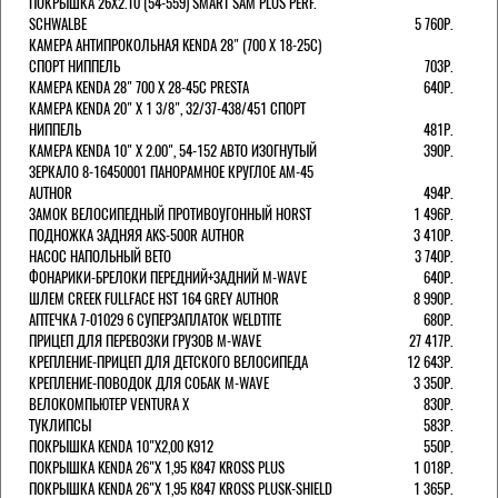
ПОКРЫШКА 26X2.10 (54-559) SMART SAM PLUS PERF.
SCHWALBE
5 760Р.
КАМЕРА АНТИПРОКОЛЬНАЯ KENDA 28" (700 Х 18-25C)
СПОРТ НИППЕЛЬ
703Р.
КАМЕРА KENDA 28" 700 Х 28-45С PRESTA
640Р.
КАМЕРА KENDA 20" Х 1 3/8", 32/37-438/451 СПОРТ
НИППЕЛЬ
481Р.
КАМЕРА KENDA 10" Х 2.00", 54-152 АВТО ИЗОГНУТЫЙ
390Р.
ЗЕРКАЛО 8-16450001 ПАНОРАМНОЕ КРУГЛОЕ AM-45
AUTHOR
494Р.
ЗАМОК ВЕЛОСИПЕДНЫЙ ПРОТИВОУГОННЫЙ HORST
1 496Р.
ПОДНОЖКА ЗАДНЯЯ AKS-500R AUTHOR
3 410Р.
НАСОС НАПОЛЬНЫЙ BETO
3 740Р.
ФОНАРИКИ-БРЕЛОКИ ПЕРЕДНИЙ+ЗАДНИЙ M-WAVE
640Р.
ШЛЕМ CREEK FULLFACE HST 164 GREY AUTHOR
8 990Р.
АПТЕЧКА 7-01029 6 СУПЕРЗАПЛАТОК WELDTITE
680Р.
ПРИЦЕП ДЛЯ ПЕРЕВОЗКИ ГРУЗОВ M-WAVE
27 417Р.
КРЕПЛЕНИЕ-ПРИЦЕП ДЛЯ ДЕТСКОГО ВЕЛОСИПЕДА
12 643Р.
КРЕПЛЕНИЕ-ПОВОДОК ДЛЯ СОБАК M-WAVE
3 350Р.
ВЕЛОКОМПЬЮТЕР VENTURA Х
830Р.
ТУКЛИПСЫ
583Р.
ПОКРЫШКА KENDA 10"Х2,00 K912
550Р.
ПОКРЫШКА KENDA 26"Х 1,95 K847 KROSS PLUS
1 018Р.
ПОКРЫШКА KENDA 26"Х 1,95 K847 KROSS PLUSK-SHIELD
1 365Р.