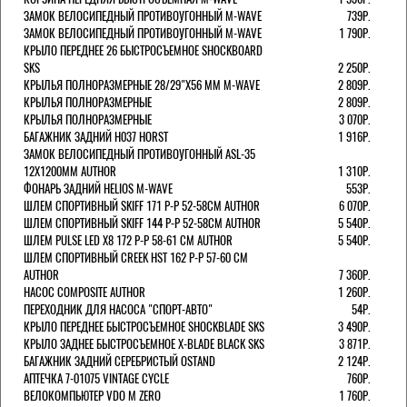
ЗАМОК ВЕЛОСИПЕДНЫЙ ПРОТИВОУГОННЫЙ M-WAVE
739Р.
ЗАМОК ВЕЛОСИПЕДНЫЙ ПРОТИВОУГОННЫЙ M-WAVE
1 790Р.
КРЫЛО ПЕРЕДНЕЕ 26 БЫСТРОСЪЕМНОЕ SHOCKBOARD
SKS
2 250Р.
КРЫЛЬЯ ПОЛНОРАЗМЕРНЫЕ 28/29"Х56 ММ M-WAVE
2 809Р.
КРЫЛЬЯ ПОЛНОРАЗМЕРНЫЕ
2 809Р.
КРЫЛЬЯ ПОЛНОРАЗМЕРНЫЕ
3 070Р.
БАГАЖНИК ЗАДНИЙ H037 HORST
1 916Р.
ЗАМОК ВЕЛОСИПЕДНЫЙ ПРОТИВОУГОННЫЙ ASL-35
12Х1200ММ AUTHOR
1 310Р.
ФОНАРЬ ЗАДНИЙ HELIOS M-WAVE
553Р.
ШЛЕМ СПОРТИВНЫЙ SKIFF 171 Р-Р 52-58СМ AUTHOR
6 070Р.
ШЛЕМ СПОРТИВНЫЙ SKIFF 144 Р-Р 52-58СМ AUTHOR
5 540Р.
ШЛЕМ PULSE LED X8 172 Р-Р 58-61 СМ AUTHOR
5 540Р.
ШЛЕМ СПОРТИВНЫЙ CREEK HST 162 Р-Р 57-60 СМ
AUTHOR
7 360Р.
НАСОС COMPOSITE AUTHOR
1 260Р.
ПЕРЕХОДНИК ДЛЯ НАСОСА "СПОРТ-АВТО"
54Р.
КРЫЛО ПЕРЕДНЕЕ БЫСТРОСЪЕМНОЕ SHOCKBLADE SKS
3 490Р.
КРЫЛО ЗАДНЕЕ БЫСТРОСЪЕМНОЕ X-BLADE BLACK SKS
3 871Р.
БАГАЖНИК ЗАДНИЙ СЕРЕБРИСТЫЙ OSTAND
2 124Р.
АПТЕЧКА 7-01075 VINTAGE CYCLE
760Р.
ВЕЛОКОМПЬЮТЕР VDO M ZERO
1 760Р.