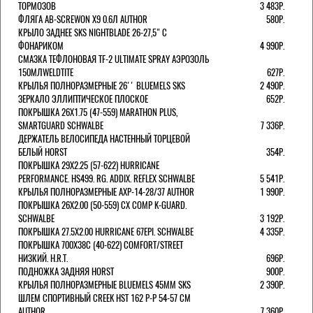
ТОРМОЗОВ
3 483Р.
ФЛЯГА AB-SCREWON X9 0.6Л AUTHOR
580Р.
КРЫЛО ЗАДНЕЕ SKS NIGHTBLADE 26-27,5" С
ФОНАРИКОМ
4 990Р.
СМАЗКА ТЕФЛОНОВАЯ TF-2 ULTIMATE SPRAY АЭРОЗОЛЬ
150МЛWELDTITE
627Р.
КРЫЛЬЯ ПОЛНОРАЗМЕРНЫЕ 26'' BLUEMELS SKS
2 490Р.
ЗЕРКАЛО ЭЛЛИПТИЧЕСКОЕ ПЛОСКОЕ
652Р.
ПОКРЫШКА 26X1.75 (47-559) MARATHON PLUS,
SMARTGUARD SCHWALBE
7 336Р.
ДЕРЖАТЕЛЬ ВЕЛОCИПЕДА НАСТЕННЫЙ ТОРЦЕВОЙ
БЕЛЫЙ HORST
354Р.
ПОКРЫШКА 29X2.25 (57-622) HURRICANE
PERFORMANCE. HS499. RG. ADDIX. REFLEX SCHWALBE
5 541Р.
КРЫЛЬЯ ПОЛНОРАЗМЕРНЫЕ AXP-14-28/37 AUTHOR
1 990Р.
ПОКРЫШКА 26X2.00 (50-559) CX COMP K-GUARD.
SCHWALBE
3 192Р.
ПОКРЫШКА 27.5X2.00 HURRICANE 67EPI. SCHWALBE
4 335Р.
ПОКРЫШКА 700X38С (40-622) COMFORT/STREET
НИЗКИЙ. H.R.T.
696Р.
ПОДНОЖКА ЗАДНЯЯ HORST
900Р.
КРЫЛЬЯ ПОЛНОРАЗМЕРНЫЕ BLUEMELS 45MM SKS
2 390Р.
ШЛЕМ СПОРТИВНЫЙ CREEK HST 162 Р-Р 54-57 СМ
AUTHOR
7 360Р.