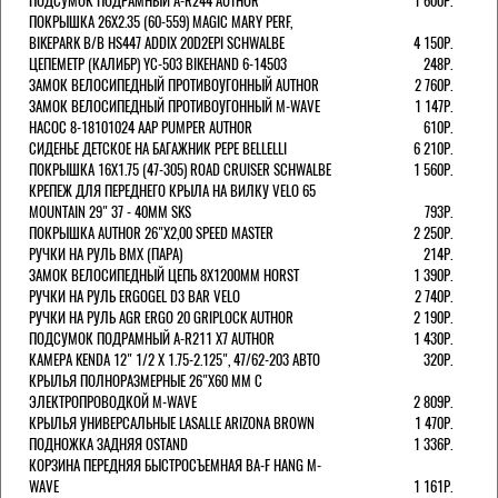
ПОДСУМОК ПОДРАМНЫЙ A-R244 AUTHOR
1 600Р.
ПОКРЫШКА 26X2.35 (60-559) MAGIC MARY PERF,
BIKEPARK B/B HS447 ADDIX 20D2EPI SCHWALBE
4 150Р.
ЦЕПЕМЕТР (КАЛИБР) YC-503 BIKEHAND 6-14503
248Р.
ЗАМОК ВЕЛОСИПЕДНЫЙ ПРОТИВОУГОННЫЙ AUTHOR
2 760Р.
ЗАМОК ВЕЛОСИПЕДНЫЙ ПРОТИВОУГОННЫЙ M-WAVE
1 147Р.
НАСОС 8-18101024 AAP PUMPER AUTHOR
610Р.
СИДЕНЬЕ ДЕТСКОЕ НА БАГАЖНИК PEPE BELLELLI
6 210Р.
ПОКРЫШКА 16X1.75 (47-305) ROAD CRUISER SCHWALBE
1 560Р.
КРЕПЕЖ ДЛЯ ПЕРЕДНЕГО КРЫЛА НА ВИЛКУ VELO 65
MOUNTAIN 29" 37 - 40ММ SKS
793Р.
ПОКРЫШКА AUTHOR 26"Х2,00 SPEED MASTER
2 250Р.
РУЧКИ НА РУЛЬ BMX (ПАРА)
214Р.
ЗАМОК ВЕЛОCИПЕДНЫЙ ЦЕПЬ 8Х1200ММ HORST
1 390Р.
РУЧКИ НА РУЛЬ ERGOGEL D3 BAR VELO
2 740Р.
РУЧКИ НА РУЛЬ AGR ERGO 20 GRIPLOCK AUTHOR
2 190Р.
ПОДСУМОК ПОДРАМНЫЙ A-R211 X7 AUTHOR
1 430Р.
КАМЕРА KENDA 12" 1/2 Х 1.75-2.125", 47/62-203 АВТО
320Р.
КРЫЛЬЯ ПОЛНОРАЗМЕРНЫЕ 26"Х60 ММ С
ЭЛЕКТРОПРОВОДКОЙ M-WAVE
2 809Р.
КРЫЛЬЯ УНИВЕРСАЛЬНЫЕ LASALLE ARIZONA BROWN
1 470Р.
ПОДНОЖКА ЗАДНЯЯ OSTAND
1 336Р.
КОРЗИНА ПЕРЕДНЯЯ БЫСТРОСЪЕМНАЯ BA-F HANG M-
WAVE
1 161Р.