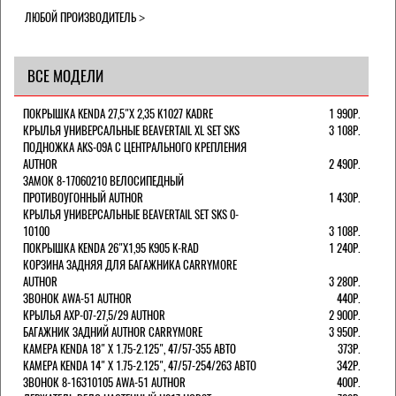
ЛЮБОЙ ПРОИЗВОДИТЕЛЬ
ВСЕ МОДЕЛИ
ПОКРЫШКА KENDA 27,5"Х 2,35 K1027 KADRE
1 990Р.
КРЫЛЬЯ УНИВЕРСАЛЬНЫЕ BEAVERTAIL XL SET SKS
3 108Р.
ПОДНОЖКА AKS-09A C ЦЕНТРАЛЬНОГО КРЕПЛЕНИЯ
AUTHOR
2 490Р.
ЗАМОК 8-17060210 ВЕЛОСИПЕДНЫЙ
ПРОТИВОУГОННЫЙ AUTHOR
1 430Р.
КРЫЛЬЯ УНИВЕРСАЛЬНЫЕ BEAVERTAIL SET SKS 0-
10100
3 108Р.
ПОКРЫШКА KENDA 26"Х1,95 K905 K-RAD
1 240Р.
КОРЗИНА ЗАДНЯЯ ДЛЯ БАГАЖНИКА CARRYMORE
AUTHOR
3 280Р.
ЗВОНОК AWA-51 AUTHOR
440Р.
КРЫЛЬЯ AXP-07-27,5/29 AUTHOR
2 900Р.
БАГАЖНИК ЗАДНИЙ AUTHOR CARRYMORE
3 950Р.
КАМЕРА KENDA 18" Х 1.75-2.125", 47/57-355 АВТО
373Р.
КАМЕРА KENDA 14" Х 1.75-2.125", 47/57-254/263 АВТО
342Р.
ЗВОНОК 8-16310105 AWA-51 AUTHOR
400Р.