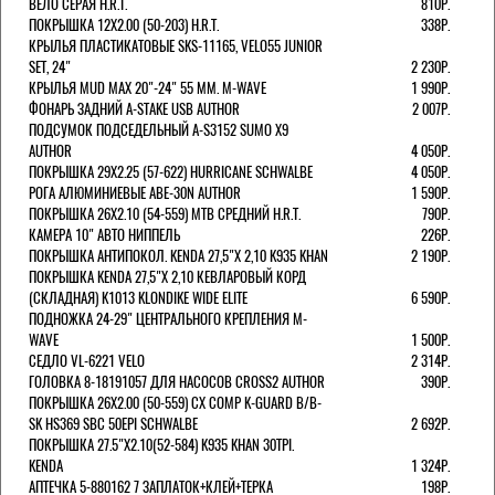
ВЕЛО СЕРАЯ H.R.T.
810Р.
ПОКРЫШКА 12X2.00 (50-203) H.R.T.
338Р.
КРЫЛЬЯ ПЛАСТИКАТОВЫЕ SKS-11165, VELO55 JUNIOR
SET, 24"
2 230Р.
КРЫЛЬЯ MUD MAX 20"-24" 55 ММ. M-WAVE
1 990Р.
ФОНАРЬ ЗАДНИЙ A-STAKE USB AUTHOR
2 007Р.
ПОДСУМОК ПОДСЕДЕЛЬНЫЙ A-S3152 SUMO X9
AUTHOR
4 050Р.
ПОКРЫШКА 29X2.25 (57-622) HURRICANE SCHWALBE
4 050Р.
РОГА АЛЮМИНИЕВЫЕ ABE-30N AUTHOR
1 590Р.
ПОКРЫШКА 26X2.10 (54-559) MTB СРЕДНИЙ H.R.T.
790Р.
КАМЕРА 10" АВТО НИППЕЛЬ
226Р.
ПОКРЫШКА АНТИПОКОЛ. KENDA 27,5"Х 2,10 K935 KHAN
2 190Р.
ПОКРЫШКА KENDA 27,5"Х 2,10 КЕВЛАРОВЫЙ КОРД
(СКЛАДНАЯ) K1013 KLONDIKE WIDE ELITE
6 590Р.
ПОДНОЖКА 24-29" ЦЕНТРАЛЬНОГО КРЕПЛЕНИЯ M-
WAVE
1 500Р.
СЕДЛО VL-6221 VELO
2 314Р.
ГОЛОВКА 8-18191057 ДЛЯ НАСОСОВ CROSS2 AUTHOR
390Р.
ПОКРЫШКА 26X2.00 (50-559) CX COMP K-GUARD B/B-
SK HS369 SBC 50EPI SCHWALBE
2 692Р.
ПОКРЫШКА 27.5"Х2.10(52-584) K935 KHAN 30TPI.
KENDA
1 324Р.
АПТЕЧКА 5-880162 7 ЗАПЛАТОК+КЛЕЙ+ТЕРКА
198Р.