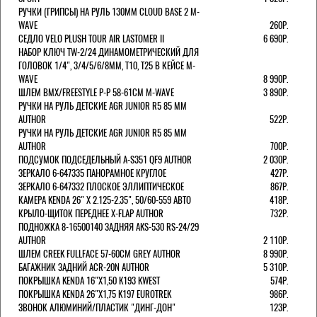
РУЧКИ (ГРИПСЫ) НА РУЛЬ 130ММ CLOUD BASE 2 M-
WAVE
260Р.
СЕДЛО VELO PLUSH TOUR AIR LASTOMER II
6 690Р.
НАБОР КЛЮЧ TW-2/24 ДИНАМОМЕТРИЧЕСКИЙ ДЛЯ
ГОЛОВОК 1/4", 3/4/5/6/8ММ, T10, T25 В КЕЙСЕ M-
WAVE
8 990Р.
ШЛЕМ ВМХ/FREESTYLE Р-Р 58-61СМ M-WAVE
3 890Р.
РУЧКИ НА РУЛЬ ДЕТСКИЕ AGR JUNIOR R5 85 ММ
AUTHOR
522Р.
РУЧКИ НА РУЛЬ ДЕТСКИЕ AGR JUNIOR R5 85 ММ
AUTHOR
700Р.
ПОДСУМОК ПОДСЕДЕЛЬНЫЙ A-S351 QF9 AUTHOR
2 030Р.
ЗЕРКАЛО 6-647335 ПАНОРАМНОЕ КРУГЛОЕ
427Р.
ЗЕРКАЛО 6-647332 ПЛОСКОЕ ЭЛЛИПТИЧЕСКОЕ
867Р.
КАМЕРА KENDA 26" Х 2.125-2.35", 50/60-559 АВТО
418Р.
КРЫЛО-ЩИТОК ПЕРЕДНЕЕ X-FLAP AUTHOR
732Р.
ПОДНОЖКА 8-16500140 ЗАДНЯЯ AKS-530 RS-24/29
AUTHOR
2 110Р.
ШЛЕМ CREEK FULLFACE 57-60СМ GREY AUTHOR
8 990Р.
БАГАЖНИК ЗАДНИЙ ACR-20N AUTHOR
5 310Р.
ПОКРЫШКА KENDA 16"Х1,50 K193 KWEST
574Р.
ПОКРЫШКА KENDA 26"Х1,75 K197 EUROTREK
986Р.
ЗВОНОК АЛЮМИНИЙ/ПЛАСТИК "ДИНГ-ДОН"
123Р.