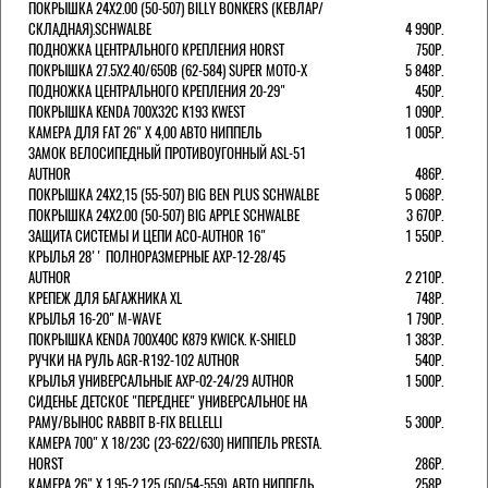
ПОКРЫШКА 24X2.00 (50-507) BILLY BONKERS (КЕВЛАР/
СКЛАДНАЯ).SCHWALBE
4 990Р.
ПОДНОЖКА ЦЕНТРАЛЬНОГО КРЕПЛЕНИЯ HORST
750Р.
ПОКРЫШКА 27.5X2.40/650B (62-584) SUPER MOTO-X
5 848Р.
ПОДНОЖКА ЦЕНТРАЛЬНОГО КРЕПЛЕНИЯ 20-29"
450Р.
ПОКРЫШКА KENDA 700Х32С K193 KWEST
1 090Р.
КАМЕРА ДЛЯ FAT 26" X 4,00 АВТО НИППЕЛЬ
1 005Р.
ЗАМОК ВЕЛОСИПЕДНЫЙ ПРОТИВОУГОННЫЙ ASL-51
AUTHOR
486Р.
ПОКРЫШКА 24X2,15 (55-507) BIG BEN PLUS SCHWALBE
5 068Р.
ПОКРЫШКА 24X2.00 (50-507) BIG APPLE SCHWALBE
3 670Р.
ЗАЩИТА СИСТЕМЫ И ЦЕПИ ACO-AUTHOR 16"
1 550Р.
КРЫЛЬЯ 28'' ПОЛНОРАЗМЕРНЫЕ AXP-12-28/45
AUTHOR
2 210Р.
КРЕПЕЖ ДЛЯ БАГАЖНИКА XL
748Р.
КРЫЛЬЯ 16-20" M-WAVE
1 790Р.
ПОКРЫШКА KENDA 700Х40С K879 KWICK. K-SHIELD
1 383Р.
РУЧКИ НА РУЛЬ AGR-R192-102 AUTHOR
540Р.
КРЫЛЬЯ УНИВЕРСАЛЬНЫЕ AXP-02-24/29 AUTHOR
1 500Р.
СИДЕНЬЕ ДЕТСКОЕ "ПЕРЕДНЕЕ" УНИВЕРСАЛЬНОЕ НА
РАМУ/ВЫНОС RABBIT B-FIX BELLELLI
5 300Р.
КАМЕРА 700" Х 18/23C (23-622/630) НИППЕЛЬ PRESTA.
HORST
286Р.
КАМЕРА 26" X 1,95-2,125 (50/54-559), АВТО НИППЕЛЬ
258Р.