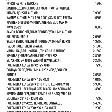
РУЧКИ НА РУЛЬ ДЕТСКИЕ
126Р.
СИДЕНЬЕ ДЕТСКОЕ BUBBLY MAXI FF X8 НА ПОДСЕД.
ШТЫРЬ, ДО 22КГ AUTHOR
7 990Р.
КАМЕРА AUTHOR 24" Х 1.50-2.20", (32/57-507) PRESTA
680Р.
КРЫЛЬЯ 5-386085 УНИВЕРСАЛЬНЫЕ MUD MAX M-
WAVE 26-29"
808Р.
ЗАМОК ВЕЛОСИПЕДНЫЙ ПРОТИВОУГОННЫЙ AUTHOR
AUL FLEXGUARD-6
2 050Р.
ЗАМОК ВЕЛОСИПЕДНЫЙ ПРОТИВОУГОННЫЙ HORST
1 388Р.
НАСОС НАПОЛЬНЫЙ M-WAVE
5 190Р.
МАШИНКА ДЛЯ ЧИСТКИ ЦЕПИ ATH-810 AUTHOR
2 156Р.
КРЫЛЬЯ УНИВЕРСАЛЬНЫЕ HIGHTREK SKS
2 800Р.
БАГАЖНИК 5-440198 ЗАДНИЙ TRAVELLER A II
3 268Р.
ПОКРЫШКА KENDA 16"Х2,125 K846
729Р.
ПОДСУМОК ПОДРАМНЫЙ A-R282 MPP ДВОЙНОЙ
AUTHOR
3 688Р.
ПОКРЫШКА KENDA 26"Х 1,95 K838
1 018Р.
ПОКРЫШКА KENDA 26"Х 2,10 K1013 KLONDIKE WIDE
5 998Р.
ПОКРЫШКА 16X1.90 (47-305) BLACK JACK SCHWALBE
1 450Р.
КРЕПЕЖ ДЛЯ ПЕРЕДНЕГО КРЫЛА НА ВИЛКУ VELO 65
MOUNTAIN 29" 40 - 43ММ SKS
793Р.
ПОКРЫШКА 27.5X2.25 HURRICANE SCHWALBE
5 499Р.
ПОКРЫШКА KENDA 700Х28С K193 KWEST
1 200Р.