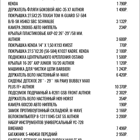
KENDA
1 790Р.
ДЕРЖАТЕЛЬ ФЛЯГИ БОКОВОЙ ABC-35 X7 AUTHOR
1 490Р.
ПОКРЫШКА 27.5X2.25 TOUGH TOM K-GUARD 57-584
B/B-SK HS463 SBC SCHWALBE
3 132Р.
КАМЕРА 280Х65 АВТО НИППЕЛЬ
234Р.
КРЫЛЬЯ ПЛАСТИКОВЫЕ AXP-02 26"-29"/58 ММ.
AUTHOR
3 600Р.
ПОКРЫШКА KENDA 14" Х 1,50 K193 KWEST
770Р.
ПОКРЫШКА 27.5"Х2.20 (56-584) K1027 KADRE. KENDA
2 100Р.
ПОДНОЖКА ЦЕНТРАЛЬНОГО КРЕПЛЕНИЯ OSTAND
1 500Р.
КРЫЛЬЯ 16-20" AXP JUNIOR 16/20 AUTHOR
1 120Р.
МАШИНКА ДЛЯ ЧИСТКИ ЦЕПИ BARBIERI
1 243Р.
ДЕРЖАТЕЛЬ ВЕЛО НАСТЕННЫЙ M-WAVE
6 420Р.
СИДЕНЬЕ ДЕТСКОЕ 28''- 29'' НА РАМУ BUBBLY MAXI
PLUS FF+ AUTHOR
10 370Р.
ПОДСУМОК ПОДРАМНЫЙ A-R281 GSB FRONT AUTHOR
2 302Р.
ДЕРЖАТЕЛЬ ВЕЛО НАСТЕННЫЙ H09 HORST
354Р.
КАМЕРА 60X230 АВТО НИППЕЛЬ
190Р.
ЗАМОК ПРОТИВОУГОННЫЙ СКЛАДНОЙ. M-WAVE
3 166Р.
ВЕЛОКОМПЬЮТЕР 8-13111045 CAT 5S AUTHOR
3 200Р.
НАБОР ИНСТРУМЕНТОВ УНИВЕРСАЛЬНЫЙ YC-728
BIKEHAND
7 496Р.
БАГАЖНИК 5-440458 ПЕРЕДНИЙ
2 950Р.