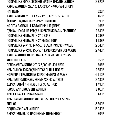
ПОКРЫШКА 29"Х2,00 SPEED MASTER П/СЛИК AUTHOR
2 920Р.
КАМЕРА AUTHOR 27,5" Х 1.75-2.35", 47/60-584 СПОРТ
НИППЕЛЬ
626Р.
КАМЕРА KENDA 26" Х 1.75-2.125", 47/57-559 АВТО
468Р.
ФОНАРЬ ЗАДНИЙ 8-12039220 CYCLONE
390Р.
КОЛЕСА ЗАПАСНЫЕ БАЛАНСИРНЫЕ (ПАРА)
166Р.
CУМКА-ЧЕХОЛ НА РАМУ A-R255 TANK BAG MPP AUTHOR
2 630Р.
ПОКРЫШКА KENDA 26"Х 2,10 K848
1 098Р.
ПОКРЫШКА KENDA 26"Х 2,125 K50 60TPI
1 689Р.
ПОКРЫШКА 24X1.90 (47-507) BLACK JACK SCHWALBE
2 040Р.
ПОКРЫШКА 24X2.00 (50-507) LAND CRUISER SCHWALBE
2 440Р.
КАМЕРА АНТИПРОКОЛЬНАЯ KENDA 28" 700 Х 28-45C
АВТО НИППЕЛЬ
658Р.
ВЕЛОКАМЕРА KENDA 20" Х 3,00", 68-406 АВТО
696Р.
КРЫЛЬЯ 00-170280 УНИВЕРСАЛЬНЫЕ HORST
2 550Р.
КОРЗИНА ПЕРЕДНЯЯ БЫСТРОСЪЕМНАЯ M-WAVE
6 610Р.
КРЫЛЬЯ ПОЛНОРАЗМЕРНЫЕ AXP-60 AUTHOR
2 180Р.
ДЕРЖАТЕЛЬ ФЛЯГИ АВС FLY 33 AUTHOR
1 490Р.
НАСОС AAP CROSS LITE AUTHOR
2 007Р.
КРЕПЕЖ БАГАЖНИКА OSTAND
430Р.
КРЫЛЬЯ МЕТАЛЛОПЛАСТ. AXP-53 BLK 28"Х 53 ММ
AUTHOR
3 500Р.
СЕДЛО SONO ASL AUTHOR
5 040Р.
ДЕРЖАТЕЛЬ ВЕЛО НАСТЕННЫЙ H025 HORST
804Р.