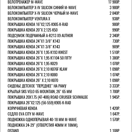
ВЕЛОТРЕНАЖЕР M-WAVE
17 900Р.
ВЕЛОКОМПЬЮТЕР X-IV SILICON СИНИЙ M-WAVE
3 900Р.
ВЕЛОКОМПЬЮТЕР X-IV SILICON ЧЕРНЫЙ M-WAVE
2 840Р.
ВЕЛОКОМПЬЮТЕР VENTURA Х
938Р.
ПОКРЫШКА KENDA 16"Х2,125 K905 K-RAD
900Р.
ПОКРЫШКА KENDA 20"Х 2,125 K50
990Р.
ПОДСУМОК ПОДРАМНЫЙ A-R213 X9 AUTHOR
2 340Р.
ПОКРЫШКА KENDA 24"Х1 3/8" K143
730Р.
ПОКРЫШКА KENDA 24"Х1 3/8" K143
909Р.
ПОКРЫШКА KENDA 26"Х 1,95 K193 KWEST
1 510Р.
ПОКРЫШКА KENDA 26"Х 1,95 K1104 50 FIFTY
1 380Р.
ПОКРЫШКА KENDA 26"Х 1,95 K829
1 078Р.
ПОКРЫШКА KENDA 26"Х 2,10 K876F KLAW
1 098Р.
ПОКРЫШКА KENDA 26"Х 2,10 K880
1 074Р.
ПОКРЫШКА KENDA 26" Х 2,10 K870
1 098Р.
СИДЕНЬЕ ДЕТСКОЕ "ПЕРЕДНЕЕ" НА РАМУ
3 333Р.
КРЫЛЬЯ SKS VELO 65 MOUNTAIN, 26" 65 ММ
1 700Р.
ПОКРЫШКА 20X1.75 (47-406) ROAD CRUISER SCHWALBE
1 945Р.
ПОКРЫШКА 26"Х2.125 (56-559) K905 K-RAD
КОРИЧНЕВАЯ KENDA
1 420Р.
СЕДЛО EVA CITY M-WAVE
1 647Р.
ПОДНОЖКА ОДНОПЕРЬЕВАЯ 40-18 ММ M-WAVE
1 570Р.
ПОДНОЖКА 24-29" (ОТВЕРСТИЯ 40ММ И 18ММ),
OSTAND
1 108Р.