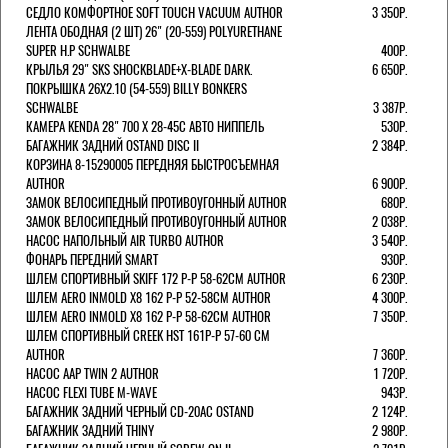
СЕДЛО КОМФОРТНОЕ SOFT TOUCH VACUUM AUTHOR
3 350Р.
ЛЕНТА ОБОДНАЯ (2 ШТ) 26" (20-559) POLYURETHANE
SUPER H.P SCHWALBE
400Р.
КРЫЛЬЯ 29" SKS SHOCKBLADE+X-BLADE DARK.
6 650Р.
ПОКРЫШКА 26X2.10 (54-559) BILLY BONKERS
SCHWALBE
3 387Р.
КАМЕРА KENDA 28" 700 Х 28-45С АВТО НИППЕЛЬ
530Р.
БАГАЖНИК ЗАДНИЙ OSTAND DISC II
2 384Р.
КОРЗИНА 8-15290005 ПЕРЕДНЯЯ БЫСТРОСЪЕМНАЯ
AUTHOR
6 900Р.
ЗАМОК ВЕЛОСИПЕДНЫЙ ПРОТИВОУГОННЫЙ AUTHOR
680Р.
ЗАМОК ВЕЛОСИПЕДНЫЙ ПРОТИВОУГОННЫЙ AUTHOR
2 038Р.
НАСОС НАПОЛЬНЫЙ AIR TURBO AUTHOR
3 540Р.
ФОНАРЬ ПЕРЕДНИЙ SMART
930Р.
ШЛЕМ СПОРТИВНЫЙ SKIFF 172 Р-Р 58-62СМ AUTHOR
6 230Р.
ШЛЕМ AERO INMOLD X8 162 Р-Р 52-58СМ AUTHOR
4 300Р.
ШЛЕМ AERO INMOLD X8 162 Р-Р 58-62СМ AUTHOR
7 350Р.
ШЛЕМ СПОРТИВНЫЙ CREEK HST 161Р-Р 57-60 СМ
AUTHOR
7 360Р.
НАСОС AAP TWIN 2 AUTHOR
1 720Р.
НАСОС FLEXI TUBE M-WAVE
943Р.
БАГАЖНИК ЗАДНИЙ ЧЕРНЫЙ СD-20AC OSTAND
2 124Р.
БАГАЖНИК ЗАДНИЙ THINY
2 980Р.