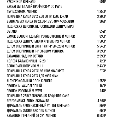
РУКОЯТКОЙ BIKEHAND
691Р.
ЗАХВАТ Д/ПЕДАЛЕЙ ПРОФИ CR-V CC PW15
15/15X320ММ. AUTHOR
1 250Р.
ПОКРЫШКА KENDA 26"Х 2,50 60 TPI K905 K-RAD
3 200Р.
ВЕЛОКАМЕРА KENDA 16"Х1.50-1.75", 40/47-305 АВТО
368Р.
ПОДНОЖКА ДЕТСКИХ ВЕЛОСИПЕДОВ ЦЕНТРАЛЬНАЯ
OSTAND
652Р.
ЗАМОК ВЕЛОСИПЕДНЫЙ ПРОТИВОУГОННЫЙ AUTHOR
890Р.
ПОДНОЖКА ЦЕНТРАЛЬНОГО КРЕПЛЕНИЯ AUTHOR
1 500Р.
ШЛЕМ СПОРТИВНЫЙ SKIFF 143 Р-Р 58-62СМ AUTHOR
5 540Р.
ШЛЕМ СПОРТИВНЫЙ Р-Р 58-62СМ VENTURA
3 990Р.
БАГАЖНИК ЗАДНИЙ OSTAND
2 996Р.
КОЛЕСА БАЛАНСИРНЫЕ 12-20''
720Р.
ВЕЛОКОМПЬЮТЕР VDO M1.1
2 430Р.
ПОКРЫШКА KENDA 20"Х1,95 K907 KRACKPOT
872Р.
ПОКРЫШКА KENDA 26"Х 1,95 K935 KHAN
АНТИПРОКОЛЬНЫЙ СЛОЙ K-SHIELD
1 256Р.
ЗВОНОК M-WAVE ЗЕЛЕНЫЙ
180Р.
ЗВОНОК РОЗОВЫЙ M-WAVE
147Р.
ПОКРЫШКА 27.5X2.25/650B (57 584) HURRICANE
PERFORMANCE. ADDIX. SCHWALBE
4 567Р.
ДЕРЖАТЕЛЬ ВЕЛО НАСТЕННЫЙ YC-101 BIKEHAND
598Р.
ДЕРЖАТЕЛЬ ФЛЯГИ ABC-13N AUTHOR
690Р.
БАГАЖНИК ПЕРЕДНИЙ 26-29". AUTHOR
6 586Р.