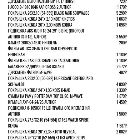
ДЕРЖАТЕЛЬ ВЕЛО НАСТЕННЫЙ H017 HORST
729Р.
НАСОС 8-18101046 AAP CROSS 2 AUTHOR
1 770Р.
ПОКРЫШКА 26X2.10 (54-559) BLACK JACK SCHWALBE
5 290Р.
ПОКРЫШКА KENDA 24"Х 2,10 K887 KINETICS
1 063Р.
ПОКРЫШКА KENDA 26"Х 2,00 K885 KOBRA
1 096Р.
ПОДНОЖКА AKS-670 R18 24-29" E-BIKE (DROPOUT
AUTHOR IS-R18). AUTHOR
3 550Р.
КАМЕРА 200Х50 АВТО НИППЕЛЬ
200Р.
ФЛЯГА AB-TCX-SHANTI X9 0.85Л СЕРЕБРИСТО-
НЕОНОВАЯ
1 180Р.
ФЛЯГА 0.85Л AB-TCX-SHANTI X9 TACX/AUTHOR
1 180Р.
БАГАЖНИК ЗАДНИЙ CD-15B OSTAND
2 672Р.
ДЕРЖАТЕЛЬ ФЛЯГИ M-WAVE
402Р.
ПОКРЫШКА 29X2.00 (50-622) HURRICANE GREENGUARD.
SCHWALBE
4 890Р.
ПОКРЫШКА KENDA 24"Х1,95 K905 K-RAD
1 330Р.
СУМКА НА РАМУ ROTTERDAM TOP XL SC. M-WAVE
1 879Р.
КРЫЛЬЯ AXP-04-24/26 AUTHOR
1 450Р.
ПОДНОЖКА 8-16503115 ЦЕНТРАЛЬНОГО КРЕПЛЕНИЯ
AUTHOR
1 500Р.
ПОКРЫШКА 27.5"Х2.10 (54-584) K1162 WATER SPIRIT.
KENDA
1 587Р.
ПОКРЫШКА KENDA 26"Х2,35 K1010 NEVEGAL
2 002Р.
ПОКРЫШКА 26"Х2.10 (52-559) K1153 APTOR 30TPI