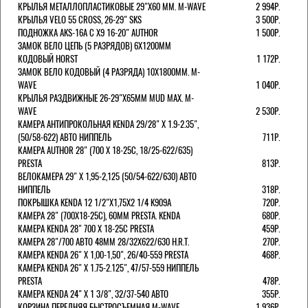
КРЫЛЬЯ МЕТАЛЛОПЛАСТИКОВЫЕ 29"Х60 ММ. M-WAVE
2 994Р.
КРЫЛЬЯ VELO 55 CROSS, 26-29" SKS
3 500Р.
ПОДНОЖКА AKS-16A C X9 16-20" AUTHOR
1 500Р.
ЗАМОК ВЕЛО ЦЕПЬ (5 РАЗРЯДОВ) 6Х1200ММ
КОДОВЫЙ HORST
1 172Р.
ЗАМОК ВЕЛО КОДОВЫЙ (4 РАЗРЯДА) 10Х1800ММ. M-
WAVE
1 040Р.
КРЫЛЬЯ РАЗДВИЖНЫЕ 26-29"Х65ММ MUD MAX. M-
WAVE
2 530Р.
КАМЕРА АНТИПРОКОЛЬНАЯ KENDA 29/28" Х 1.9-2.35",
(50/58-622) АВТО НИППЕЛЬ
711Р.
КАМЕРА AUTHOR 28" (700 Х 18-25С, 18/25-622/635)
PRESTA
813Р.
ВЕЛОКАМЕРА 29" X 1,95-2,125 (50/54-622/630) АВТО
НИППЕЛЬ
318Р.
ПОКРЫШКА KENDA 12 1/2"Х1,75X2 1/4 K909A
720Р.
КАМЕРА 28" (700Х18-25С), 60ММ PRESTA. KENDA
680Р.
КАМЕРА KENDA 28" 700 Х 18-25С PRESTA
459Р.
КАМЕРА 28"/700 АВТО 48ММ 28/32Х622/630 H.R.T.
270Р.
КАМЕРА KENDA 26" Х 1,00-1,50", 26/40-559 PRESTA
468Р.
КАМЕРА KENDA 26" Х 1.75-2.125", 47/57-559 НИППЕЛЬ
PRESTA
478Р.
КАМЕРА KENDA 24" Х 1 3/8", 32/37-540 АВТО
355Р.
КОРЗИНА ПЕРЕДНЯЯ БЫСТРОСЪЕМНАЯ M-WAVE
1 936Р.