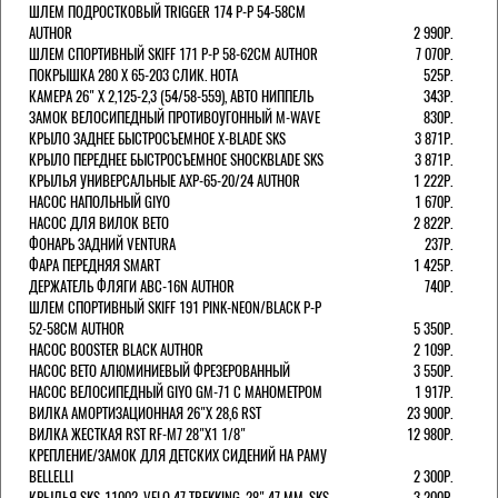
ШЛЕМ ПОДРОСТКОВЫЙ TRIGGER 174 Р-Р 54-58СМ
AUTHOR
2 990Р.
ШЛЕМ СПОРТИВНЫЙ SKIFF 171 Р-Р 58-62СМ AUTHOR
7 070Р.
ПОКРЫШКА 280 X 65-203 СЛИК. HOTA
525Р.
КАМЕРА 26" X 2,125-2,3 (54/58-559), АВТО НИППЕЛЬ
343Р.
ЗАМОК ВЕЛОСИПЕДНЫЙ ПРОТИВОУГОННЫЙ M-WAVE
830Р.
КРЫЛО ЗАДНЕЕ БЫСТРОСЪЕМНОЕ X-BLADE SKS
3 871Р.
КРЫЛО ПЕРЕДНЕЕ БЫСТРОСЪЕМНОЕ SHOCKBLADE SKS
3 871Р.
КРЫЛЬЯ УНИВЕРСАЛЬНЫЕ AXP-65-20/24 AUTHOR
1 222Р.
НАСОС НАПОЛЬНЫЙ GIYO
1 670Р.
НАСОС ДЛЯ ВИЛОК ВЕТО
2 822Р.
ФОНАРЬ ЗАДНИЙ VENTURA
237Р.
ФАРА ПЕРЕДНЯЯ SMART
1 425Р.
ДЕРЖАТЕЛЬ ФЛЯГИ ABC-16N AUTHOR
740Р.
ШЛЕМ СПОРТИВНЫЙ SKIFF 191 PINK-NEON/BLACK Р-Р
52-58СМ AUTHOR
5 350Р.
НАСОС BOOSTER BLACK AUTHOR
2 109Р.
НАСОС BETO АЛЮМИНИЕВЫЙ ФРЕЗЕРОВАННЫЙ
3 550Р.
НАСОС ВЕЛОСИПЕДНЫЙ GIYO GM-71 С МАНОМЕТРОМ
1 917Р.
ВИЛКА АМОРТИЗАЦИОННАЯ 26"Х 28,6 RST
23 900Р.
ВИЛКА ЖЕСТКАЯ RST RF-M7 28"Х1 1/8"
12 980Р.
КРЕПЛЕНИЕ/ЗАМОК ДЛЯ ДЕТСКИХ СИДЕНИЙ НА РАМУ
BELLELLI
2 300Р.
КРЫЛЬЯ SKS-11002, VELO 47 TREKKING, 28" 47 ММ. SKS
3 200Р.