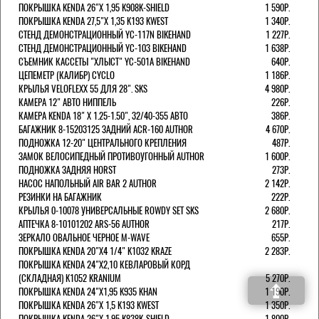
ПОКРЫШКА KENDA 26"Х 1,95 K908K-SHIELD
1 590Р.
ПОКРЫШКА KENDA 27,5"Х 1,35 K193 KWEST
1 340Р.
СТЕНД ДЕМОНСТРАЦИОННЫЙ YC-117N BIKEHAND
1 227Р.
СТЕНД ДЕМОНСТРАЦИОННЫЙ YC-103 BIKEHAND
1 638Р.
СЪЕМНИК КАССЕТЫ "ХЛЫСТ" YC-501A BIKEHAND
640Р.
ЦЕПЕМЕТР (КАЛИБР) CYCLO
1 186Р.
КРЫЛЬЯ VELOFLEXX 55 ДЛЯ 28". SKS
4 980Р.
КАМЕРА 12" АВТО НИППЕЛЬ
226Р.
КАМЕРА KENDA 18" Х 1.25-1.50", 32/40-355 АВТО
386Р.
БАГАЖНИК 8-15203125 ЗАДНИЙ ACR-160 AUTHOR
4 670Р.
ПОДНОЖКА 12-20" ЦЕНТРАЛЬНОГО КРЕПЛЕНИЯ
487Р.
ЗАМОК ВЕЛОСИПЕДНЫЙ ПРОТИВОУГОННЫЙ AUTHOR
1 600Р.
ПОДНОЖКА ЗАДНЯЯ HORST
273Р.
НАСОС НАПОЛЬНЫЙ AIR BAR 2 AUTHOR
2 142Р.
РЕЗИНКИ НА БАГАЖНИК
222Р.
КРЫЛЬЯ 0-10078 УНИВЕРСАЛЬНЫЕ ROWDY SET SKS
2 680Р.
АПТЕЧКА 8-10101202 ARS-56 AUTHOR
217Р.
ЗЕРКАЛО ОВАЛЬНОЕ ЧЕРНОЕ M-WAVE
655Р.
ПОКРЫШКА KENDA 20"Х4 1/4" K1032 KRAZE
2 283Р.
ПОКРЫШКА KENDA 24"Х2,10 КЕВЛАРОВЫЙ КОРД
(СКЛАДНАЯ) K1052 KRANIUM
5 270Р.
ПОКРЫШКА KENDA 24"Х1,95 K935 KHAN
1 190Р.
ПОКРЫШКА KENDA 26"Х 1,5 K193 KWEST
1 350Р.
ПОКРЫШКА KENDA 26"Х 1,95 K838K-SHIELD
1 800Р.