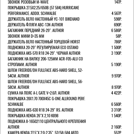
ЗВОНОК РОЗОВЫЙ M-WAVE
147Р.
ПОКРЫШКА 27.5X2.25/650B (57 584) HURRICANE
PERFORMANCE. ADDIX. SCHWALBE
4 567Р.
ДЕРЖАТЕЛЬ ВЕЛО НАСТЕННЫЙ YC-101 BIKEHAND
598Р.
ДЕРЖАТЕЛЬ ФЛЯГИ ABC-13N AUTHOR
690Р.
БАГАЖНИК ПЕРЕДНИЙ 26-29". AUTHOR
6 586Р.
ЗВОНОК МИНИ D=35 ММ
58Р.
ДЕРЖАТЕЛЬ ВЕЛО НАСТЕННЫЙ ТОРЦЕВОЙ HORST
786Р.
ПОДНОЖКА 20-29" РЕГУЛИРУЕМАЯ ECO OSTAND
1 500Р.
ПОДНОЖКА AKS-570 R18 24-29". ЧЕРНАЯ AUTHOR
3 190Р.
БАГАЖНИК НА ВИЛКУ 206-125ММ ACR-F05-ALU СО
СТРОПАМИ. AUTHOR
5 190Р.
ШЛЕМ FREERIDE/DH FULLFACE ABS-HARD SHELL, 52-
54СМ. AUTHOR
9 970Р.
ШЛЕМ FREERIDE/DH FULLFACE ABS-HARD SHELL, 56-
58СМ. AUTHOR
8 970Р.
СУМКА НА ПОЯС A-L GATE V=2.6Л. AUTHOR
4 422Р.
ПОКРЫШКА 28X1.70 700X45C G-ONE ALLROUND PERF.
SCHWALBE
6 560Р.
ПОДНОЖКА AKS-630 R18 24-29" RS. AUTHOR
3 310Р.
ПОКРЫШКА KENDA 26"Х 2,10 K898
1 540Р.
ПОДНОЖКА 8-16502110 ЦЕНТРАЛЬНОГО КРЕПЛЕНИЯ
AUTHOR
2 160Р.
КАМЕРА KENDA 27,5"Х 2.0-2.35", 52/58-584 АВТО
552Р.