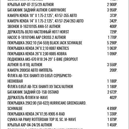
КРЫЛЬЯ AXP-07-27,5/29 AUTHOR
2 900Р.
БАГАЖНИК ЗАДНИЙ AUTHOR CARRYMORE
3 950Р.
КАМЕРА KENDA 18" Х 1.75-2.125", 47/57-355 АВТО
373Р.
КАМЕРА KENDA 14" Х 1.75-2.125", 47/57-254/263 АВТО
342Р.
ЗВОНОК 8-16310105 AWA-51 AUTHOR
400Р.
ДЕРЖАТЕЛЬ ВЕЛО НАСТЕННЫЙ H017 HORST
729Р.
НАСОС 8-18101046 AAP CROSS 2 AUTHOR
1 770Р.
ПОКРЫШКА 26X2.10 (54-559) BLACK JACK SCHWALBE
5 290Р.
ПОКРЫШКА KENDA 24"Х 2,10 K887 KINETICS
1 063Р.
ПОКРЫШКА KENDA 26"Х 2,00 K885 KOBRA
1 096Р.
ПОДНОЖКА AKS-670 R18 24-29" E-BIKE (DROPOUT
AUTHOR IS-R18). AUTHOR
3 550Р.
КАМЕРА 200Х50 АВТО НИППЕЛЬ
200Р.
ФЛЯГА AB-TCX-SHANTI X9 0.85Л СЕРЕБРИСТО-
НЕОНОВАЯ
1 180Р.
ФЛЯГА 0.85Л AB-TCX-SHANTI X9 TACX/AUTHOR
1 180Р.
БАГАЖНИК ЗАДНИЙ CD-15B OSTAND
2 672Р.
ДЕРЖАТЕЛЬ ФЛЯГИ M-WAVE
402Р.
ПОКРЫШКА 29X2.00 (50-622) HURRICANE GREENGUARD.
SCHWALBE
4 890Р.
ПОКРЫШКА KENDA 24"Х1,95 K905 K-RAD
1 330Р.
СУМКА НА РАМУ ROTTERDAM TOP XL SC. M-WAVE
1 879Р.
КРЫЛЬЯ AXP-04-24/26 AUTHOR
1 450Р.