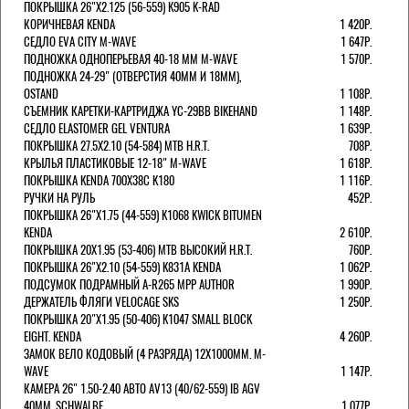
ПОКРЫШКА 26"Х2.125 (56-559) K905 K-RAD
КОРИЧНЕВАЯ KENDA
1 420Р.
СЕДЛО EVA CITY M-WAVE
1 647Р.
ПОДНОЖКА ОДНОПЕРЬЕВАЯ 40-18 ММ M-WAVE
1 570Р.
ПОДНОЖКА 24-29" (ОТВЕРСТИЯ 40ММ И 18ММ),
OSTAND
1 108Р.
СЪЕМНИК КАРЕТКИ-КАРТРИДЖА YC-29BB BIKEHAND
1 148Р.
СЕДЛО ELASTOMER GEL VENTURA
1 639Р.
ПОКРЫШКА 27.5X2.10 (54-584) MTB H.R.T.
708Р.
КРЫЛЬЯ ПЛАСТИКОВЫЕ 12-18" M-WAVE
1 618Р.
ПОКРЫШКА KENDA 700Х38С K180
1 116Р.
РУЧКИ НА РУЛЬ
452Р.
ПОКРЫШКА 26"Х1.75 (44-559) K1068 KWICK BITUMEN
KENDA
2 610Р.
ПОКРЫШКА 20X1.95 (53-406) MTB ВЫСОКИЙ H.R.T.
760Р.
ПОКРЫШКА 26"Х2.10 (54-559) K831A KENDA
1 062Р.
ПОДСУМОК ПОДРАМНЫЙ A-R265 MPP AUTHOR
1 990Р.
ДЕРЖАТЕЛЬ ФЛЯГИ VELOCAGE SKS
1 250Р.
ПОКРЫШКА 20"Х1.95 (50-406) K1047 SMALL BLOCK
EIGHT. KENDA
4 260Р.
ЗАМОК ВЕЛО КОДОВЫЙ (4 РАЗРЯДА) 12Х1000ММ. M-
WAVE
1 147Р.
КАМЕРА 26" 1.50-2.40 АВТО AV13 (40/62-559) IB AGV
40MM. SCHWALBE
1 077Р.