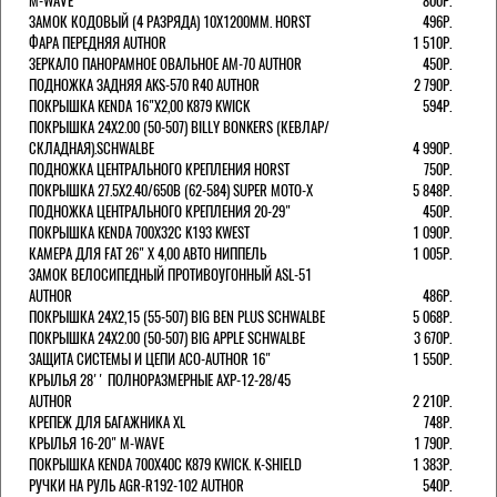
M-WAVE
800Р.
ЗАМОК КОДОВЫЙ (4 РАЗРЯДА) 10Х1200ММ. HORST
496Р.
ФАРА ПЕРЕДНЯЯ AUTHOR
1 510Р.
ЗЕРКАЛО ПАНОРАМНОЕ ОВАЛЬНОЕ AM-70 AUTHOR
450Р.
ПОДНОЖКА ЗАДНЯЯ AKS-570 R40 AUTHOR
2 790Р.
ПОКРЫШКА KENDA 16"Х2,00 K879 KWICK
594Р.
ПОКРЫШКА 24X2.00 (50-507) BILLY BONKERS (КЕВЛАР/
СКЛАДНАЯ).SCHWALBE
4 990Р.
ПОДНОЖКА ЦЕНТРАЛЬНОГО КРЕПЛЕНИЯ HORST
750Р.
ПОКРЫШКА 27.5X2.40/650B (62-584) SUPER MOTO-X
5 848Р.
ПОДНОЖКА ЦЕНТРАЛЬНОГО КРЕПЛЕНИЯ 20-29"
450Р.
ПОКРЫШКА KENDA 700Х32С K193 KWEST
1 090Р.
КАМЕРА ДЛЯ FAT 26" X 4,00 АВТО НИППЕЛЬ
1 005Р.
ЗАМОК ВЕЛОСИПЕДНЫЙ ПРОТИВОУГОННЫЙ ASL-51
AUTHOR
486Р.
ПОКРЫШКА 24X2,15 (55-507) BIG BEN PLUS SCHWALBE
5 068Р.
ПОКРЫШКА 24X2.00 (50-507) BIG APPLE SCHWALBE
3 670Р.
ЗАЩИТА СИСТЕМЫ И ЦЕПИ ACO-AUTHOR 16"
1 550Р.
КРЫЛЬЯ 28'' ПОЛНОРАЗМЕРНЫЕ AXP-12-28/45
AUTHOR
2 210Р.
КРЕПЕЖ ДЛЯ БАГАЖНИКА XL
748Р.
КРЫЛЬЯ 16-20" M-WAVE
1 790Р.
ПОКРЫШКА KENDA 700Х40С K879 KWICK. K-SHIELD
1 383Р.
РУЧКИ НА РУЛЬ AGR-R192-102 AUTHOR
540Р.