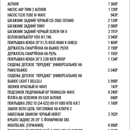
AUTHOR
7 360Р.
НАСОС AAP TWIN 2 AUTHOR
1 720Р.
НАСОС FLEXI TUBE M-WAVE
943Р.
БАГАЖНИК ЗАДНИЙ ЧЕРНЫЙ СD-20AC OSTAND
2 124Р.
БАГАЖНИК ЗАДНИЙ THINY
2 980Р.
БАГАЖНИК ЗАДНИЙ ЧЕРНЫЙ SCREW-ON II
2 791Р.
ВЕЛОКОМПЬЮТЕР VDO M1.1WL
3 940Р.
ПОКРЫШКА KENDA 20"Х1,75 K935 KHAN K-SHIELD
1 460Р.
ДЕРЖАТЕЛЬ СМАРТФОНА НА ВЫНОС РУЛЯ
2 190Р.
ДЕРЖАТЕЛЬ СМАРТФОНА НА РУЛЬ
1 105Р.
ПОКРЫШКА KENDA 26"Х 2,00 K878 KRISP
1 134Р.
СИДЕНЬЕ ДЕТСКОЕ "ПЕРЕДНЕЕ" УНИВЕРСАЛЬНОЕ НА
РАМУ/ВЫНОС
5 540Р.
СИДЕНЬЕ ДЕТСКОЕ "ПЕРЕДНЕЕ" УНИВЕРСАЛЬНОЕ НА
ВЫНОС LIGHT F BELLELLI
5 990Р.
ЗВОНОК КРАСНЫЙ M-WAVE
147Р.
ПОДСУМОК ПОДРАМНЫЙ BP TRIANGLEM-WAVE
4 240Р.
ФЛЯГА AB-SCREWON X9 0.8Л AUTHOR
640Р.
ПОКРЫШКА 29X2.10 (54-622) 00-011089 MTB H.R.T.
1 160Р.
ЗАМОК ВЕЛО ЦЕПЬ 10Х1200ММ НА КЛЮЧЕ С
НАВЕСНЫМ ЗАМКОМ ЧЕРНЫЙ HORST
2 762Р.
КРЫЛО ЗАДНЕЕ 28-29" С ФОНАРИКОМ SKS
NIGHTBLADE. (ГЕРМАНИЯ)
4 990Р.