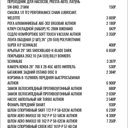
ПЕРЕХОДНИК ДЛЯ НАСОСОВ, PRESTA-АВТО, ЛАТУНЬ
SW-BND, 21ММ
150Р.
СМАЗКА 1Л TF2 PERFORMANCE CHAIN LUBRICANT.
WELDTITE
3 669Р.
РОГА АЛЮМИНИЕВЫЕ ABE-302 ERGOBAR AUTHOR
2 180Р.
КЛЮЧ СКЛАДНОЙ (НАБОР) YC-286N BIKEHAND
847Р.
СЕДЛО КОМФОРТНОЕ SOFT TOUCH VACUUM AUTHOR
3 350Р.
ЛЕНТА ОБОДНАЯ (2 ШТ) 26" (20-559) POLYURETHANE
SUPER H.P SCHWALBE
400Р.
КРЫЛЬЯ 29" SKS SHOCKBLADE+X-BLADE DARK.
6 650Р.
ПОКРЫШКА 26X2.10 (54-559) BILLY BONKERS
SCHWALBE
3 387Р.
КАМЕРА KENDA 28" 700 Х 28-45С АВТО НИППЕЛЬ
530Р.
БАГАЖНИК ЗАДНИЙ OSTAND DISC II
2 384Р.
КОРЗИНА 8-15290005 ПЕРЕДНЯЯ БЫСТРОСЪЕМНАЯ
AUTHOR
6 900Р.
ЗАМОК ВЕЛОСИПЕДНЫЙ ПРОТИВОУГОННЫЙ AUTHOR
680Р.
ЗАМОК ВЕЛОСИПЕДНЫЙ ПРОТИВОУГОННЫЙ AUTHOR
2 038Р.
НАСОС НАПОЛЬНЫЙ AIR TURBO AUTHOR
3 540Р.
ФОНАРЬ ПЕРЕДНИЙ SMART
930Р.
ШЛЕМ СПОРТИВНЫЙ SKIFF 172 Р-Р 58-62СМ AUTHOR
6 230Р.
ШЛЕМ AERO INMOLD X8 162 Р-Р 52-58СМ AUTHOR
4 300Р.
ШЛЕМ AERO INMOLD X8 162 Р-Р 58-62СМ AUTHOR
7 350Р.
ШЛЕМ СПОРТИВНЫЙ CREEK HST 161Р-Р 57-60 СМ