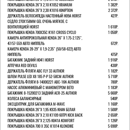
ПОКРЫШКА KENDA 26"Х 2,10 K1052 KRANIUM
1 382Р.
ПОКРЫШКА KENDA 26"Х 2,30 K1016 KINIPTION
2 372Р.
ДЕРЖАТЕЛЬ ВЕЛОСИПЕДА НАСТЕННЫЙ H09A HORST
427Р.
СЕДЛО 270Х158ММ GEL ОЧЕНЬ МЯГКОЕ. С
ВЕНТИЛЯЦИЕЙ HORST
1 610Р.
ПОКРЫШКА KENDA 700Х35С K161 CROSS CYCLO
1 050Р.
КАМЕРА АНТИПРОКОЛЬНАЯ KENDA 26" Х 1.75-2.125",
47/57-559 АВТО НИППЕЛЬ
672Р.
КАМЕРА KENDA 28-29" Х 1,9-2,35" (50/58-622) АВТО
НИППЕЛЬ
475Р.
БАГАЖНИК ЗАДНИЙ H041 HORST
1 916Р.
АПТЕЧКА RED DEVILS
430Р.
ДЕРЖАТЕЛЬ ФЛЯГИ АВС FLY 33 AUTHOR
1 182Р.
ШЛЕМ PULSE LED X8 185 Р-Р 52-58СМ AUTHOR
5 710Р.
ДЕРЖАТЕЛЬ ФЛЯГИ 8-14000221 ABC-16N AUTHOR
780Р.
НАСОС АЛЮМИНИЕВЫЙ С МАНОМЕТРОМ BETO
1 183Р.
БАГАЖНИК 8-15200213 ЗАДНИЙ ACR-25 AUTHOR
5 660Р.
КОЛЕСА БАЛАНСИРНЫЕ
540Р.
ЭКСЦЕНТРИК ДЛЯ БАГАЖНИКА M-WAVE
1 160Р.
ПОКРЫШКА KENDA 26"Х 1,95 K935 KHAN БЕЛАЯ
1 500Р.
ПОКРЫШКА KENDA 26"Х 2,10 K1109 60TPI KICK BACK
2 650Р.
ПОКРЫШКА KENDA 26"Х 2,125 K841A KOMFORT
1 126Р.
ПОКРЫШКА KENDA 700 Х 35С К1014 KLONDIKE
5 690Р.