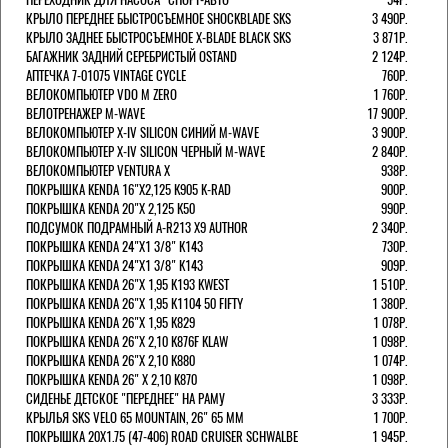
КРЫЛО ПЕРЕДНЕЕ БЫСТРОСЪЕМНОЕ SHOCKBLADE SKS
3 490Р.
КРЫЛО ЗАДНЕЕ БЫСТРОСЪЕМНОЕ X-BLADE BLACK SKS
3 871Р.
БАГАЖНИК ЗАДНИЙ СЕРЕБРИСТЫЙ OSTAND
2 124Р.
АПТЕЧКА 7-01075 VINTAGE CYCLE
760Р.
ВЕЛОКОМПЬЮТЕР VDO M ZERO
1 760Р.
ВЕЛОТРЕНАЖЕР M-WAVE
17 900Р.
ВЕЛОКОМПЬЮТЕР X-IV SILICON СИНИЙ M-WAVE
3 900Р.
ВЕЛОКОМПЬЮТЕР X-IV SILICON ЧЕРНЫЙ M-WAVE
2 840Р.
ВЕЛОКОМПЬЮТЕР VENTURA Х
938Р.
ПОКРЫШКА KENDA 16"Х2,125 K905 K-RAD
900Р.
ПОКРЫШКА KENDA 20"Х 2,125 K50
990Р.
ПОДСУМОК ПОДРАМНЫЙ A-R213 X9 AUTHOR
2 340Р.
ПОКРЫШКА KENDA 24"Х1 3/8" K143
730Р.
ПОКРЫШКА KENDA 24"Х1 3/8" K143
909Р.
ПОКРЫШКА KENDA 26"Х 1,95 K193 KWEST
1 510Р.
ПОКРЫШКА KENDA 26"Х 1,95 K1104 50 FIFTY
1 380Р.
ПОКРЫШКА KENDA 26"Х 1,95 K829
1 078Р.
ПОКРЫШКА KENDA 26"Х 2,10 K876F KLAW
1 098Р.
ПОКРЫШКА KENDA 26"Х 2,10 K880
1 074Р.
ПОКРЫШКА KENDA 26" Х 2,10 K870
1 098Р.
СИДЕНЬЕ ДЕТСКОЕ "ПЕРЕДНЕЕ" НА РАМУ
3 333Р.
КРЫЛЬЯ SKS VELO 65 MOUNTAIN, 26" 65 ММ
1 700Р.
ПОКРЫШКА 20X1.75 (47-406) ROAD CRUISER SCHWALBE
1 945Р.