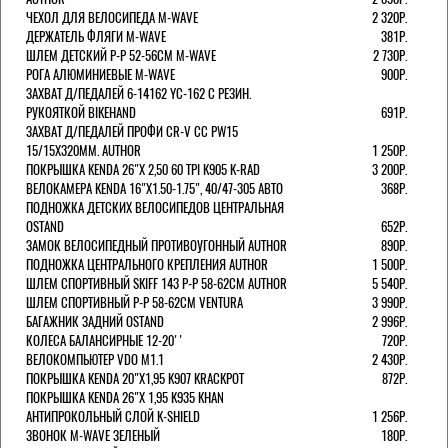
ЧЕХОЛ ДЛЯ ВЕЛОСИПЕДА M-WAVE
2 320Р.
ДЕРЖАТЕЛЬ ФЛЯГИ M-WAVE
381Р.
ШЛЕМ ДЕТСКИЙ Р-Р 52-56СМ M-WAVE
2 730Р.
РОГА АЛЮМИНИЕВЫЕ M-WAVE
900Р.
ЗАХВАТ Д/ПЕДАЛЕЙ 6-14162 YC-162 С РЕЗИН.
РУКОЯТКОЙ BIKEHAND
691Р.
ЗАХВАТ Д/ПЕДАЛЕЙ ПРОФИ CR-V CC PW15
15/15X320ММ. AUTHOR
1 250Р.
ПОКРЫШКА KENDA 26"Х 2,50 60 TPI K905 K-RAD
3 200Р.
ВЕЛОКАМЕРА KENDA 16"Х1.50-1.75", 40/47-305 АВТО
368Р.
ПОДНОЖКА ДЕТСКИХ ВЕЛОСИПЕДОВ ЦЕНТРАЛЬНАЯ
OSTAND
652Р.
ЗАМОК ВЕЛОСИПЕДНЫЙ ПРОТИВОУГОННЫЙ AUTHOR
890Р.
ПОДНОЖКА ЦЕНТРАЛЬНОГО КРЕПЛЕНИЯ AUTHOR
1 500Р.
ШЛЕМ СПОРТИВНЫЙ SKIFF 143 Р-Р 58-62СМ AUTHOR
5 540Р.
ШЛЕМ СПОРТИВНЫЙ Р-Р 58-62СМ VENTURA
3 990Р.
БАГАЖНИК ЗАДНИЙ OSTAND
2 996Р.
КОЛЕСА БАЛАНСИРНЫЕ 12-20''
720Р.
ВЕЛОКОМПЬЮТЕР VDO M1.1
2 430Р.
ПОКРЫШКА KENDA 20"Х1,95 K907 KRACKPOT
872Р.
ПОКРЫШКА KENDA 26"Х 1,95 K935 KHAN
АНТИПРОКОЛЬНЫЙ СЛОЙ K-SHIELD
1 256Р.
ЗВОНОК M-WAVE ЗЕЛЕНЫЙ
180Р.