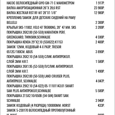
НАСОС ВЕЛОСИПЕДНЫЙ GIYO GM-71 С МАНОМЕТРОМ
1 917Р.
ВИЛКА АМОРТИЗАЦИОННАЯ 26"Х 28,6 RST
23 900Р.
ВИЛКА ЖЕСТКАЯ RST RF-M7 28"Х1 1/8"
12 980Р.
КРЕПЛЕНИЕ/ЗАМОК ДЛЯ ДЕТСКИХ СИДЕНИЙ НА РАМУ
BELLELLI
2 300Р.
КРЫЛЬЯ SKS-11002, VELO 47 TREKKING, 28" 47 ММ. SKS
3 200Р.
ПОКРЫШКА 26X2.00 (50-559) MARATHON PERF,
GREENGUARD, TWINSKIN,SCHWALBE
4 590Р.
ПОКРЫШКА KENDA 29"Х2,10 (55X622) K1153
2 400Р.
ЗАМОК 12ММ, КОДОВЫЙ 4-Х РАЗР, TRESOR
6512C/180СМ. ABUS
3 890Р.
ПОКРЫШКА 26X2.10 (54-559) СЛИК АНТИПРОКОЛ.
СЛОЙ 3ММ H.R.T.
1 580Р.
ПОКРЫШКА 26X1.95 (53-559) П/СЛИК АНТИПРОКОЛ.
СЛОЙ 3ММ H.R.T.
1 490Р.
ПОКРЫШКА 26X2.00 (50-559) LAND CRUISER PLUS,
АНТИПРКОЛ, SCHWALBE
4 047Р.
ПОКРЫШКА 29X2.10 (54-622) 05-11101143.01 SMART
SAM PLUS АНТИПРОКОЛ,SCHWALBE
5 580Р.
ПОКРЫШКА 27.5X2.10/650B (54-584) SMART SAM.
SCHWALBE
3 940Р.
ЗАМОК КОДОВЫЙ (4 РАЗРЯДА) 10Х800ММ. HORST
433Р.
ЗАМОК 5-230170 ВЕЛОСИПЕДНЫЙ ПРОТИВОУГОННЫЙ