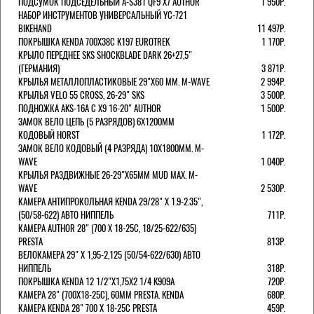
ПОДСУМОК ПОДСЕДЕЛЬНЫЙ A-S381 QF9 X7 AUTHOR
1 950Р.
НАБОР ИНСТРУМЕНТОВ УНИВЕРСАЛЬНЫЙ YC-721
BIKEHAND
11 497Р.
ПОКРЫШКА KENDA 700Х38С K197 EUROTREK
1 170Р.
КРЫЛО ПЕРЕДНЕЕ SKS SHOCKBLADE DARK 26+27,5"
(ГЕРМАНИЯ)
3 871Р.
КРЫЛЬЯ МЕТАЛЛОПЛАСТИКОВЫЕ 29"Х60 ММ. M-WAVE
2 994Р.
КРЫЛЬЯ VELO 55 CROSS, 26-29" SKS
3 500Р.
ПОДНОЖКА AKS-16A C X9 16-20" AUTHOR
1 500Р.
ЗАМОК ВЕЛО ЦЕПЬ (5 РАЗРЯДОВ) 6Х1200ММ
КОДОВЫЙ HORST
1 172Р.
ЗАМОК ВЕЛО КОДОВЫЙ (4 РАЗРЯДА) 10Х1800ММ. M-
WAVE
1 040Р.
КРЫЛЬЯ РАЗДВИЖНЫЕ 26-29"Х65ММ MUD MAX. M-
WAVE
2 530Р.
КАМЕРА АНТИПРОКОЛЬНАЯ KENDA 29/28" Х 1.9-2.35",
(50/58-622) АВТО НИППЕЛЬ
711Р.
КАМЕРА AUTHOR 28" (700 Х 18-25С, 18/25-622/635)
PRESTA
813Р.
ВЕЛОКАМЕРА 29" X 1,95-2,125 (50/54-622/630) АВТО
НИППЕЛЬ
318Р.
ПОКРЫШКА KENDA 12 1/2"Х1,75X2 1/4 K909A
720Р.
КАМЕРА 28" (700Х18-25С), 60ММ PRESTA. KENDA
680Р.
КАМЕРА KENDA 28" 700 Х 18-25С PRESTA
459Р.