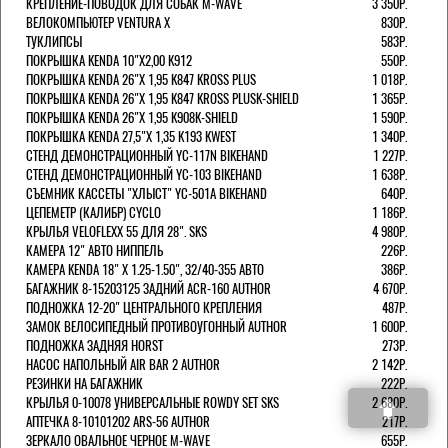
КРЕПЛЕНИЕ-ПОВОДОК ДЛЯ СОБАК M-WAVE
3 350Р.
ВЕЛОКОМПЬЮТЕР VENTURA Х
830Р.
ТУКЛИПСЫ
583Р.
ПОКРЫШКА KENDA 10"Х2,00 K912
550Р.
ПОКРЫШКА KENDA 26"Х 1,95 K847 KROSS PLUS
1 018Р.
ПОКРЫШКА KENDA 26"Х 1,95 K847 KROSS PLUSK-SHIELD
1 365Р.
ПОКРЫШКА KENDA 26"Х 1,95 K908K-SHIELD
1 590Р.
ПОКРЫШКА KENDA 27,5"Х 1,35 K193 KWEST
1 340Р.
СТЕНД ДЕМОНСТРАЦИОННЫЙ YC-117N BIKEHAND
1 227Р.
СТЕНД ДЕМОНСТРАЦИОННЫЙ YC-103 BIKEHAND
1 638Р.
СЪЕМНИК КАССЕТЫ "ХЛЫСТ" YC-501A BIKEHAND
640Р.
ЦЕПЕМЕТР (КАЛИБР) CYCLO
1 186Р.
КРЫЛЬЯ VELOFLEXX 55 ДЛЯ 28". SKS
4 980Р.
КАМЕРА 12" АВТО НИППЕЛЬ
226Р.
КАМЕРА KENDA 18" Х 1.25-1.50", 32/40-355 АВТО
386Р.
БАГАЖНИК 8-15203125 ЗАДНИЙ ACR-160 AUTHOR
4 670Р.
ПОДНОЖКА 12-20" ЦЕНТРАЛЬНОГО КРЕПЛЕНИЯ
487Р.
ЗАМОК ВЕЛОСИПЕДНЫЙ ПРОТИВОУГОННЫЙ AUTHOR
1 600Р.
ПОДНОЖКА ЗАДНЯЯ HORST
273Р.
НАСОС НАПОЛЬНЫЙ AIR BAR 2 AUTHOR
2 142Р.
РЕЗИНКИ НА БАГАЖНИК
222Р.
КРЫЛЬЯ 0-10078 УНИВЕРСАЛЬНЫЕ ROWDY SET SKS
2 680Р.
АПТЕЧКА 8-10101202 ARS-56 AUTHOR
217Р.
ЗЕРКАЛО ОВАЛЬНОЕ ЧЕРНОЕ M-WAVE
655Р.