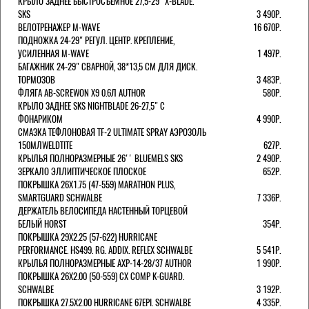
КРЫЛО ЗАДНЕЕ БЫСТРОСЪЕМНОЕ 27,5-29" X-BLADE.
SKS
3 490Р.
ВЕЛОТРЕНАЖЕР M-WAVE
16 670Р.
ПОДНОЖКА 24-29" РЕГУЛ. ЦЕНТР. КРЕПЛЕНИЕ,
УСИЛЕННАЯ M-WAVE
1 497Р.
БАГАЖНИК 24-29" СВАРНОЙ, 38*13,5 СМ ДЛЯ ДИСК.
ТОРМОЗОВ
3 483Р.
ФЛЯГА AB-SCREWON X9 0.6Л AUTHOR
580Р.
КРЫЛО ЗАДНЕЕ SKS NIGHTBLADE 26-27,5" С
ФОНАРИКОМ
4 990Р.
СМАЗКА ТЕФЛОНОВАЯ TF-2 ULTIMATE SPRAY АЭРОЗОЛЬ
150МЛWELDTITE
627Р.
КРЫЛЬЯ ПОЛНОРАЗМЕРНЫЕ 26'' BLUEMELS SKS
2 490Р.
ЗЕРКАЛО ЭЛЛИПТИЧЕСКОЕ ПЛОСКОЕ
652Р.
ПОКРЫШКА 26X1.75 (47-559) MARATHON PLUS,
SMARTGUARD SCHWALBE
7 336Р.
ДЕРЖАТЕЛЬ ВЕЛОCИПЕДА НАСТЕННЫЙ ТОРЦЕВОЙ
БЕЛЫЙ HORST
354Р.
ПОКРЫШКА 29X2.25 (57-622) HURRICANE
PERFORMANCE. HS499. RG. ADDIX. REFLEX SCHWALBE
5 541Р.
КРЫЛЬЯ ПОЛНОРАЗМЕРНЫЕ AXP-14-28/37 AUTHOR
1 990Р.
ПОКРЫШКА 26X2.00 (50-559) CX COMP K-GUARD.
SCHWALBE
3 192Р.
ПОКРЫШКА 27.5X2.00 HURRICANE 67EPI. SCHWALBE
4 335Р.