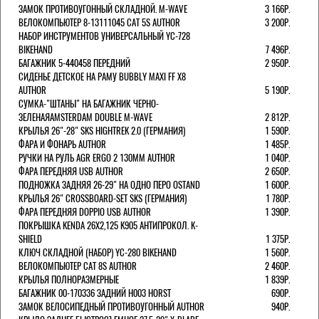
ЗАМОК ПРОТИВОУГОННЫЙ СКЛАДНОЙ. M-WAVE
3 166Р.
ВЕЛОКОМПЬЮТЕР 8-13111045 CAT 5S AUTHOR
3 200Р.
НАБОР ИНСТРУМЕНТОВ УНИВЕРСАЛЬНЫЙ YC-728
BIKEHAND
7 496Р.
БАГАЖНИК 5-440458 ПЕРЕДНИЙ
2 950Р.
СИДЕНЬЕ ДЕТСКОЕ НА РАМУ BUBBLY MAXI FF X8
AUTHOR
5 190Р.
СУМКА-"ШТАНЫ" НА БАГАЖНИК ЧЕРНО-
ЗЕЛЕНАЯAMSTERDAM DOUBLE M-WAVE
2 812Р.
КРЫЛЬЯ 26"-28" SKS HIGHTREK 2.0 (ГЕРМАНИЯ)
1 590Р.
ФАРА И ФОНАРЬ AUTHOR
1 485Р.
РУЧКИ НА РУЛЬ AGR ERGO 2 130ММ AUTHOR
1 040Р.
ФАРА ПЕРЕДНЯЯ USB AUTHOR
2 650Р.
ПОДНОЖКА ЗАДНЯЯ 26-29" НА ОДНО ПЕРО OSTAND
1 600Р.
КРЫЛЬЯ 26" CROSSBOARD-SET SKS (ГЕРМАНИЯ)
1 780Р.
ФАРА ПЕРЕДНЯЯ DOPPIO USB AUTHOR
1 390Р.
ПОКРЫШКА KENDA 26Х2,125 K905 АНТИПРОКОЛ. K-
SHIELD
1 375Р.
КЛЮЧ СКЛАДНОЙ (НАБОР) YC-280 BIKEHAND
1 560Р.
ВЕЛОКОМПЬЮТЕР CAT 8S AUTHOR
2 460Р.
КРЫЛЬЯ ПОЛНОРАЗМЕРНЫЕ
1 839Р.
БАГАЖНИК 00-170336 ЗАДНИЙ H003 HORST
690Р.
ЗАМОК ВЕЛОСИПЕДНЫЙ ПРОТИВОУГОННЫЙ AUTHOR
940Р.