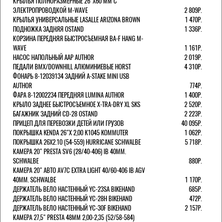
КРЫЛЬЯ ПОЛНОРАЗМЕРНЫЕ 26"Х60 ММ С
ЭЛЕКТРОПРОВОДКОЙ M-WAVE
2 809Р.
КРЫЛЬЯ УНИВЕРСАЛЬНЫЕ LASALLE ARIZONA BROWN
1 470Р.
ПОДНОЖКА ЗАДНЯЯ OSTAND
1 336Р.
КОРЗИНА ПЕРЕДНЯЯ БЫСТРОСЪЕМНАЯ BA-F HANG M-
WAVE
1 161Р.
НАСОС НАПОЛЬНЫЙ AAP AUTHOR
2 019Р.
ПЕДАЛИ BMX/DOWNHILL АЛЮМИНИЕВЫЕ HORST
4 310Р.
ФОНАРЬ 8-12039134 ЗАДНИЙ A-STAKE MINI USB
AUTHOR
774Р.
ФАРА 8-12002234 ПЕРЕДНЯЯ LUMINA AUTHOR
1 400Р.
КРЫЛО ЗАДНЕЕ БЫСТРОСЪЕМНОЕ X-TRA-DRY XL SKS
2 520Р.
БАГАЖНИК ЗАДНИЙ CD-28 OSTAND
2 223Р.
ПРИЦЕП ДЛЯ ПЕРЕВОЗКИ ДЕТЕЙ ИЛИ ГРУЗОВ
40 095Р.
ПОКРЫШКА KENDA 26"Х 2,00 K1045 KOMMUTER
1 062Р.
ПОКРЫШКА 26X2.10 (54-559) HURRICANE SCHWALBE
5 718Р.
КАМЕРА 20" PRESTA SV6 (28/40-406) IB 40MM.
SCHWALBE
880Р.
КАМЕРА 20" АВТО AV7C EXTRA LIGHT 40/60-406 IB AGV
40MM. SCHWALBE
1 170Р.
ДЕРЖАТЕЛЬ ВЕЛО НАСТЕННЫЙ YC-23SA BIKEHAND
685Р.
ДЕРЖАТЕЛЬ ВЕЛО НАСТЕННЫЙ YC-28H BIKEHAND
472Р.
ДЕРЖАТЕЛЬ ВЕЛО НАСТЕННЫЙ YC-30F BIKEHAND
2 157Р.
КАМЕРА 27,5" PRESTA 48ММ 2,00-2,35 (52/58-584)