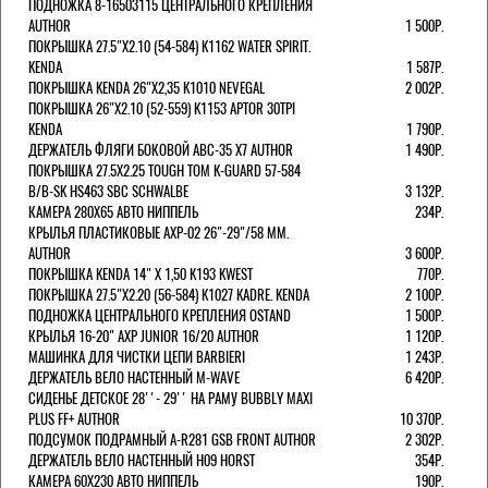
ПОДНОЖКА 8-16503115 ЦЕНТРАЛЬНОГО КРЕПЛЕНИЯ
AUTHOR
1 500Р.
ПОКРЫШКА 27.5"Х2.10 (54-584) K1162 WATER SPIRIT.
KENDA
1 587Р.
ПОКРЫШКА KENDA 26"Х2,35 K1010 NEVEGAL
2 002Р.
ПОКРЫШКА 26"Х2.10 (52-559) K1153 APTOR 30TPI
KENDA
1 790Р.
ДЕРЖАТЕЛЬ ФЛЯГИ БОКОВОЙ ABC-35 X7 AUTHOR
1 490Р.
ПОКРЫШКА 27.5X2.25 TOUGH TOM K-GUARD 57-584
B/B-SK HS463 SBC SCHWALBE
3 132Р.
КАМЕРА 280Х65 АВТО НИППЕЛЬ
234Р.
КРЫЛЬЯ ПЛАСТИКОВЫЕ AXP-02 26"-29"/58 ММ.
AUTHOR
3 600Р.
ПОКРЫШКА KENDA 14" Х 1,50 K193 KWEST
770Р.
ПОКРЫШКА 27.5"Х2.20 (56-584) K1027 KADRE. KENDA
2 100Р.
ПОДНОЖКА ЦЕНТРАЛЬНОГО КРЕПЛЕНИЯ OSTAND
1 500Р.
КРЫЛЬЯ 16-20" AXP JUNIOR 16/20 AUTHOR
1 120Р.
МАШИНКА ДЛЯ ЧИСТКИ ЦЕПИ BARBIERI
1 243Р.
ДЕРЖАТЕЛЬ ВЕЛО НАСТЕННЫЙ M-WAVE
6 420Р.
СИДЕНЬЕ ДЕТСКОЕ 28''- 29'' НА РАМУ BUBBLY MAXI
PLUS FF+ AUTHOR
10 370Р.
ПОДСУМОК ПОДРАМНЫЙ A-R281 GSB FRONT AUTHOR
2 302Р.
ДЕРЖАТЕЛЬ ВЕЛО НАСТЕННЫЙ H09 HORST
354Р.
КАМЕРА 60X230 АВТО НИППЕЛЬ
190Р.