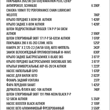
ПОКРЫШКА 26X2.00 (50-559) MARATHON PLUS, СУПЕР
АНТИПРОКОЛ, SCHWALBE
6 390Р.
СМАЗКА 100МЛ TF2 PERFORMANCE CHAIN LUBRICANT
WELDTITE
786Р.
КРЫЛО ПЕРЕДНЕЕ X-BOW QR. AUTHOR
1 428Р.
КРЫЛО ЗАДНЕЕ X-BOW AUTHOR
1 428Р.
ШЛЕМ ПОДРОСТКОВЫЙ TRIGGER 174 Р-Р 54-58СМ
AUTHOR
2 990Р.
ШЛЕМ СПОРТИВНЫЙ SKIFF 171 Р-Р 58-62СМ AUTHOR
7 070Р.
ПОКРЫШКА 280 X 65-203 СЛИК. HOTA
525Р.
КАМЕРА 26" X 2,125-2,3 (54/58-559), АВТО НИППЕЛЬ
343Р.
ЗАМОК ВЕЛОСИПЕДНЫЙ ПРОТИВОУГОННЫЙ M-WAVE
830Р.
КРЫЛО ЗАДНЕЕ БЫСТРОСЪЕМНОЕ X-BLADE SKS
3 871Р.
КРЫЛО ПЕРЕДНЕЕ БЫСТРОСЪЕМНОЕ SHOCKBLADE SKS
3 871Р.
КРЫЛЬЯ УНИВЕРСАЛЬНЫЕ AXP-65-20/24 AUTHOR
1 222Р.
НАСОС НАПОЛЬНЫЙ GIYO
1 670Р.
НАСОС ДЛЯ ВИЛОК ВЕТО
2 822Р.
ФОНАРЬ ЗАДНИЙ VENTURA
237Р.
ФАРА ПЕРЕДНЯЯ SMART
1 425Р.
ДЕРЖАТЕЛЬ ФЛЯГИ ABC-16N AUTHOR
740Р.
ШЛЕМ СПОРТИВНЫЙ SKIFF 191 PINK-NEON/BLACK Р-Р
52-58СМ AUTHOR
5 350Р.
НАСОС BOOSTER BLACK AUTHOR
2 109Р.
НАСОС BETO АЛЮМИНИЕВЫЙ ФРЕЗЕРОВАННЫЙ
3 550Р.