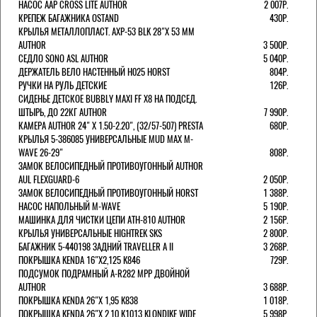
НАСОС AAP CROSS LITE AUTHOR
2 007Р.
КРЕПЕЖ БАГАЖНИКА OSTAND
430Р.
КРЫЛЬЯ МЕТАЛЛОПЛАСТ. AXP-53 BLK 28"Х 53 ММ
AUTHOR
3 500Р.
СЕДЛО SONO ASL AUTHOR
5 040Р.
ДЕРЖАТЕЛЬ ВЕЛО НАСТЕННЫЙ H025 HORST
804Р.
РУЧКИ НА РУЛЬ ДЕТСКИЕ
126Р.
СИДЕНЬЕ ДЕТСКОЕ BUBBLY MAXI FF X8 НА ПОДСЕД.
ШТЫРЬ, ДО 22КГ AUTHOR
7 990Р.
КАМЕРА AUTHOR 24" Х 1.50-2.20", (32/57-507) PRESTA
680Р.
КРЫЛЬЯ 5-386085 УНИВЕРСАЛЬНЫЕ MUD MAX M-
WAVE 26-29"
808Р.
ЗАМОК ВЕЛОСИПЕДНЫЙ ПРОТИВОУГОННЫЙ AUTHOR
AUL FLEXGUARD-6
2 050Р.
ЗАМОК ВЕЛОСИПЕДНЫЙ ПРОТИВОУГОННЫЙ HORST
1 388Р.
НАСОС НАПОЛЬНЫЙ M-WAVE
5 190Р.
МАШИНКА ДЛЯ ЧИСТКИ ЦЕПИ ATH-810 AUTHOR
2 156Р.
КРЫЛЬЯ УНИВЕРСАЛЬНЫЕ HIGHTREK SKS
2 800Р.
БАГАЖНИК 5-440198 ЗАДНИЙ TRAVELLER A II
3 268Р.
ПОКРЫШКА KENDA 16"Х2,125 K846
729Р.
ПОДСУМОК ПОДРАМНЫЙ A-R282 MPP ДВОЙНОЙ
AUTHOR
3 688Р.
ПОКРЫШКА KENDA 26"Х 1,95 K838
1 018Р.
ПОКРЫШКА KENDA 26"Х 2,10 K1013 KLONDIKE WIDE
5 998Р.