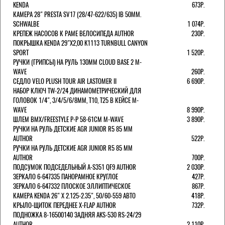
KENDA
673Р.
КАМЕРА 28" PRESTA SV17 (28/47-622/635) IB 50MM.
SCHWALBE
1 074Р.
КРЕПЕЖ НАСОСОВ К РАМЕ ВЕЛОСИПЕДА AUTHOR
230Р.
ПОКРЫШКА KENDA 29"Х2,00 K1113 TURNBULL CANYON
SPORT
1 520Р.
РУЧКИ (ГРИПСЫ) НА РУЛЬ 130ММ CLOUD BASE 2 M-
WAVE
260Р.
СЕДЛО VELO PLUSH TOUR AIR LASTOMER II
6 690Р.
НАБОР КЛЮЧ TW-2/24 ДИНАМОМЕТРИЧЕСКИЙ ДЛЯ
ГОЛОВОК 1/4", 3/4/5/6/8ММ, T10, T25 В КЕЙСЕ M-
WAVE
8 990Р.
ШЛЕМ ВМХ/FREESTYLE Р-Р 58-61СМ M-WAVE
3 890Р.
РУЧКИ НА РУЛЬ ДЕТСКИЕ AGR JUNIOR R5 85 ММ
AUTHOR
522Р.
РУЧКИ НА РУЛЬ ДЕТСКИЕ AGR JUNIOR R5 85 ММ
AUTHOR
700Р.
ПОДСУМОК ПОДСЕДЕЛЬНЫЙ A-S351 QF9 AUTHOR
2 030Р.
ЗЕРКАЛО 6-647335 ПАНОРАМНОЕ КРУГЛОЕ
427Р.
ЗЕРКАЛО 6-647332 ПЛОСКОЕ ЭЛЛИПТИЧЕСКОЕ
867Р.
КАМЕРА KENDA 26" Х 2.125-2.35", 50/60-559 АВТО
418Р.
КРЫЛО-ЩИТОК ПЕРЕДНЕЕ X-FLAP AUTHOR
732Р.
ПОДНОЖКА 8-16500140 ЗАДНЯЯ AKS-530 RS-24/29
AUTHOR
2 110Р.