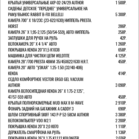
КРЫЛЬЯ УНИВЕРСАЛЬНЫЕ AXP-02-24/29 AUTHOR
1 500Р.
СИДЕНЬЕ ДЕТСКОЕ "ПЕРЕДНЕЕ" УНИВЕРСАЛЬНОЕ НА
РАМУ/ВЫНОС RABBIT B-FIX BELLELLI
5 300Р.
КАМЕРА 700" Х 18/23C (23-622/630) НИППЕЛЬ PRESTA.
HORST
286Р.
КАМЕРА 26" X 1,95-2,125 (50/54-559), АВТО НИППЕЛЬ
258Р.
ЗАГЛУШКИ ДЛЯ РУЧЕК НА РУЛЬ
42Р.
ВЕЛОКАМЕРА 20" Х 4 1/4" АВТО
1 260Р.
ПОКРЫШКА KENDA 20"Х1,5 K1038
658Р.
МАШИНКА ДЛЯ ЧИСТКИ ЦЕПИ WELDTITE
4 125Р.
КАМЕРА 28"/700 PRESTA 48ММ 35/45Х622/630 H.R.T.
450Р.
КАМЕРА 20" АВТО "УЗКАЯ" 1.25-1.50 (32/40-406)
KENDA
414Р.
СЕДЛО КОМФОРТНОЕ VECTOR ERGO GEL VACUUM
AUTHOR
3 090Р.
КАМЕРА ВЕЛОСИПЕДНАЯ KENDA 26" Х 1.75-2.125",
47/57-559 АВТО
450Р.
КРЫЛЬЯ ПОЛНОРАЗМЕРНЫЕ MUD MAX II M-WAVE
2 910Р.
ФОНАРЬ ЗАДНИЙ НА БАГАЖНИК A CADDY 3
690Р.
ШЛЕМ СПОРТИВНЫЙ SKIFF 143 Р-Р 52-58СМ AUTHOR
3 380Р.
ВЕЛОКОМПЬЮТЕР VDO M2.1
2 200Р.
ПОКРЫШКА KENDA 20"Х 2,0 K870
1 110Р.
ДЕРЖАТЕЛЬ СМАРТФОНА НА РУЛЬ
1 136Р.
ПОКРЫШКА KENDA 26"Х 1,75 K1112 KOLONIZER
2 076Р.