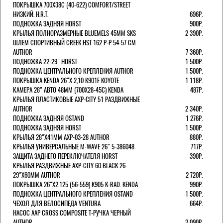
ПОКРЫШКА 700X38С (40-622) COMFORT/STREET
НИЗКИЙ. H.R.T.
696Р.
ПОДНОЖКА ЗАДНЯЯ HORST
900Р.
КРЫЛЬЯ ПОЛНОРАЗМЕРНЫЕ BLUEMELS 45MM SKS
2 390Р.
ШЛЕМ СПОРТИВНЫЙ CREEK HST 162 Р-Р 54-57 СМ
AUTHOR
7 360Р.
ПОДНОЖКА 22-29" HORST
1 500Р.
ПОДНОЖКА ЦЕНТРАЛЬНОГО КРЕПЛЕНИЯ AUTHOR
1 500Р.
ПОКРЫШКА KENDA 26"Х 2,10 K901F KOYOTE
1 118Р.
КАМЕРА 28" АВТО 48ММ (700Х28-45С) KENDA
487Р.
КРЫЛЬЯ ПЛАСТИКОВЫЕ AXP-CITY 51 РАЗДВИЖНЫЕ
AUTHOR
2 340Р.
ПОДНОЖКА ЗАДНЯЯ OSTAND
1 276Р.
ПОДНОЖКА ЗАДНЯЯ HORST
1 500Р.
КРЫЛЬЯ 28"Х41ММ AXP-03-28 AUTHOR
880Р.
КРЫЛЬЯ УНИВЕРСАЛЬНЫЕ M-WAVE 26" 5-386048
717Р.
ЗАЩИТА ЗАДНЕГО ПЕРЕКЛЮЧАТЕЛЯ HORST
390Р.
КРЫЛЬЯ РАЗДВИЖНЫЕ AXP-CITY 60 BLACK 26-
29"Х60ММ AUTHOR
2 720Р.
ПОКРЫШКА 26"Х2.125 (56-559) K905 K-RAD. KENDA
990Р.
ПОДНОЖКА ЦЕНТРАЛЬНОГО КРЕПЛЕНИЯ OSTAND
1 500Р.
ЧЕХОЛ ДЛЯ ВЕЛОСИПЕДА VENTURA
664Р.
НАСОС AAP CROSS COMPOSITE Т-РУЧКА ЧЕРНЫЙ
AUTHOR
2 090Р.