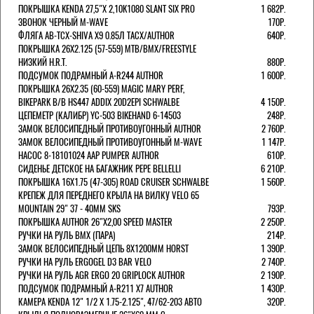
ПОКРЫШКА KENDA 27,5"Х 2,10K1080 SLANT SIX PRO
1 682Р.
ЗВОНОК ЧЕРНЫЙ M-WAVE
170Р.
ФЛЯГА AB-TCX-SHIVA X9 0.85Л TACX/AUTHOR
640Р.
ПОКРЫШКА 26X2.125 (57-559) MTB/BMX/FREESTYLE
НИЗКИЙ H.R.T.
880Р.
ПОДСУМОК ПОДРАМНЫЙ A-R244 AUTHOR
1 600Р.
ПОКРЫШКА 26X2.35 (60-559) MAGIC MARY PERF,
BIKEPARK B/B HS447 ADDIX 20D2EPI SCHWALBE
4 150Р.
ЦЕПЕМЕТР (КАЛИБР) YC-503 BIKEHAND 6-14503
248Р.
ЗАМОК ВЕЛОСИПЕДНЫЙ ПРОТИВОУГОННЫЙ AUTHOR
2 760Р.
ЗАМОК ВЕЛОСИПЕДНЫЙ ПРОТИВОУГОННЫЙ M-WAVE
1 147Р.
НАСОС 8-18101024 AAP PUMPER AUTHOR
610Р.
СИДЕНЬЕ ДЕТСКОЕ НА БАГАЖНИК PEPE BELLELLI
6 210Р.
ПОКРЫШКА 16X1.75 (47-305) ROAD CRUISER SCHWALBE
1 560Р.
КРЕПЕЖ ДЛЯ ПЕРЕДНЕГО КРЫЛА НА ВИЛКУ VELO 65
MOUNTAIN 29" 37 - 40ММ SKS
793Р.
ПОКРЫШКА AUTHOR 26"Х2,00 SPEED MASTER
2 250Р.
РУЧКИ НА РУЛЬ BMX (ПАРА)
214Р.
ЗАМОК ВЕЛОCИПЕДНЫЙ ЦЕПЬ 8Х1200ММ HORST
1 390Р.
РУЧКИ НА РУЛЬ ERGOGEL D3 BAR VELO
2 740Р.
РУЧКИ НА РУЛЬ AGR ERGO 20 GRIPLOCK AUTHOR
2 190Р.
ПОДСУМОК ПОДРАМНЫЙ A-R211 X7 AUTHOR
1 430Р.
КАМЕРА KENDA 12" 1/2 Х 1.75-2.125", 47/62-203 АВТО
320Р.