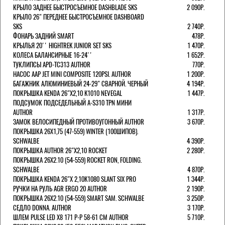
КРЫЛО ЗАДНЕЕ БЫСТРОСЪЕМНОЕ DASHBLADE SKS
2 090Р.
КРЫЛО 26" ПЕРЕДНЕЕ БЫСТРОСЪЕМНОЕ DASHBOARD
SKS
2 740Р.
ФОНАРЬ ЗАДНИЙ SMART
478Р.
КРЫЛЬЯ 20'' HIGHTREK JUNIOR SET SKS
1 470Р.
КОЛЕСА БАЛАНСИРНЫЕ 16-24''
1 652Р.
ТУКЛИПСЫ APD-TC313 AUTHOR
770Р.
НАСОС AAP JET MINI COMPOSITE 120PSI. AUTHOR
1 200Р.
БАГАЖНИК АЛЮМИНИЕВЫЙ 24-29" СВАРНОЙ. ЧЕРНЫЙ
4 194Р.
ПОКРЫШКА KENDA 26"Х2,10 K1010 NEVEGAL
1 447Р.
ПОДСУМОК ПОДСЕДЕЛЬНЫЙ A-S310 TPN МИНИ
AUTHOR
1 317Р.
ЗАМОК ВЕЛОСИПЕДНЫЙ ПРОТИВОУГОННЫЙ AUTHOR
3 670Р.
ПОКРЫШКА 26X1,75 (47-559) WINTER (100ШИПОВ).
SCHWALBE
4 390Р.
ПОКРЫШКА AUTHOR 26"Х2,10 ROCKET
2 280Р.
ПОКРЫШКА 26X2.10 (54-559) ROCKET RON, FOLDING.
SCHWALBE
4 870Р.
ПОКРЫШКА KENDA 26"Х 2,10K1080 SLANT SIX PRO
1 344Р.
РУЧКИ НА РУЛЬ AGR ERGO 20 AUTHOR
2 190Р.
ПОКРЫШКА 26X2.10 (54-559) SMART SAM. SCHWALBE
3 250Р.
СЕДЛО DONNA. AUTHOR
3 170Р.
ШЛЕМ PULSE LED X8 171 Р-Р 58-61 СМ AUTHOR
5 710Р.