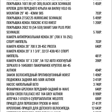
ПОКРЫШКА 16X1.90 (47-305) BLACK JACK SCHWALBE
1 450Р.
КРЕПЕЖ ДЛЯ ПЕРЕДНЕГО КРЫЛА НА ВИЛКУ VELO 65
MOUNTAIN 29" 40 - 43ММ SKS
793Р.
ПОКРЫШКА 27.5X2.25 HURRICANE SCHWALBE
5 499Р.
ПОКРЫШКА KENDA 700Х28С K193 KWEST
1 200Р.
ПОКРЫШКА 26X2.10 (54-559) SMART SAM PLUS PERF.
SCHWALBE
5 760Р.
КАМЕРА АНТИПРОКОЛЬНАЯ KENDA 28" (700 Х 18-25C)
СПОРТ НИППЕЛЬ
703Р.
КАМЕРА KENDA 28" 700 Х 28-45С PRESTA
640Р.
КАМЕРА KENDA 20" Х 1 3/8", 32/37-438/451 СПОРТ
НИППЕЛЬ
481Р.
КАМЕРА KENDA 10" Х 2.00", 54-152 АВТО ИЗОГНУТЫЙ
390Р.
ЗЕРКАЛО 8-16450001 ПАНОРАМНОЕ КРУГЛОЕ AM-45
AUTHOR
494Р.
ЗАМОК ВЕЛОСИПЕДНЫЙ ПРОТИВОУГОННЫЙ HORST
1 496Р.
ПОДНОЖКА ЗАДНЯЯ AKS-500R AUTHOR
3 410Р.
НАСОС НАПОЛЬНЫЙ BETO
3 740Р.
ФОНАРИКИ-БРЕЛОКИ ПЕРЕДНИЙ+ЗАДНИЙ M-WAVE
640Р.
ШЛЕМ CREEK FULLFACE HST 164 GREY AUTHOR
8 990Р.
АПТЕЧКА 7-01029 6 СУПЕРЗАПЛАТОК WELDTITE
680Р.
ПРИЦЕП ДЛЯ ПЕРЕВОЗКИ ГРУЗОВ M-WAVE
27 417Р.
КРЕПЛЕНИЕ-ПРИЦЕП ДЛЯ ДЕТСКОГО ВЕЛОСИПЕДА
12 643Р.