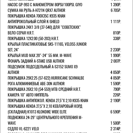
НАСОС GP-993 С МАНОМЕТРОМ 80PSI/100PSI. GIYO
1 390Р.
СУМКА НА РУЛЬ A-H721N QRX7 AUTHOR
6 705Р.
ПОКРЫШКА KENDA 700Х35С K935 KHAN
АНТИПРОКОЛЬНЫЙ СЛОЙ K-SHIELD
1 111Р.
ПОКРЫШКА 24X1 3/8 (37-540) ДЛЯ "СОВЕТСКИХ"
ВЕЛО СЕРАЯ H.R.T.
810Р.
ПОКРЫШКА 12X2.00 (50-203) H.R.T.
338Р.
КРЫЛЬЯ ПЛАСТИКАТОВЫЕ SKS-11165, VELO55 JUNIOR
SET, 24"
2 230Р.
КРЫЛЬЯ MUD MAX 20"-24" 55 ММ. M-WAVE
1 990Р.
ФОНАРЬ ЗАДНИЙ A-STAKE USB AUTHOR
2 007Р.
ПОДСУМОК ПОДСЕДЕЛЬНЫЙ A-S3152 SUMO X9
AUTHOR
4 050Р.
ПОКРЫШКА 29X2.25 (57-622) HURRICANE SCHWALBE
4 050Р.
РОГА АЛЮМИНИЕВЫЕ ABE-30N AUTHOR
1 590Р.
ПОКРЫШКА 26X2.10 (54-559) MTB СРЕДНИЙ H.R.T.
790Р.
КАМЕРА 10" АВТО НИППЕЛЬ
226Р.
ПОКРЫШКА АНТИПОКОЛ. KENDA 27,5"Х 2,10 K935 KHAN
2 190Р.
ПОКРЫШКА KENDA 27,5"Х 2,10 КЕВЛАРОВЫЙ КОРД
(СКЛАДНАЯ) K1013 KLONDIKE WIDE ELITE
6 590Р.
ПОДНОЖКА 24-29" ЦЕНТРАЛЬНОГО КРЕПЛЕНИЯ M-
WAVE
1 500Р.
СЕДЛО VL-6221 VELO
2 314Р.