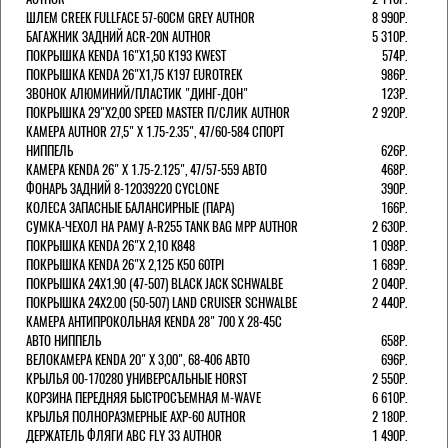
ШЛЕМ CREEK FULLFACE 57-60СМ GREY AUTHOR
8 990Р.
БАГАЖНИК ЗАДНИЙ ACR-20N AUTHOR
5 310Р.
ПОКРЫШКА KENDA 16"Х1,50 K193 KWEST
574Р.
ПОКРЫШКА KENDA 26"Х1,75 K197 EUROTREK
986Р.
ЗВОНОК АЛЮМИНИЙ/ПЛАСТИК "ДИНГ-ДОН"
123Р.
ПОКРЫШКА 29"Х2,00 SPEED MASTER П/СЛИК AUTHOR
2 920Р.
КАМЕРА AUTHOR 27,5" Х 1.75-2.35", 47/60-584 СПОРТ
НИППЕЛЬ
626Р.
КАМЕРА KENDA 26" Х 1.75-2.125", 47/57-559 АВТО
468Р.
ФОНАРЬ ЗАДНИЙ 8-12039220 CYCLONE
390Р.
КОЛЕСА ЗАПАСНЫЕ БАЛАНСИРНЫЕ (ПАРА)
166Р.
CУМКА-ЧЕХОЛ НА РАМУ A-R255 TANK BAG MPP AUTHOR
2 630Р.
ПОКРЫШКА KENDA 26"Х 2,10 K848
1 098Р.
ПОКРЫШКА KENDA 26"Х 2,125 K50 60TPI
1 689Р.
ПОКРЫШКА 24X1.90 (47-507) BLACK JACK SCHWALBE
2 040Р.
ПОКРЫШКА 24X2.00 (50-507) LAND CRUISER SCHWALBE
2 440Р.
КАМЕРА АНТИПРОКОЛЬНАЯ KENDA 28" 700 Х 28-45C
АВТО НИППЕЛЬ
658Р.
ВЕЛОКАМЕРА KENDA 20" Х 3,00", 68-406 АВТО
696Р.
КРЫЛЬЯ 00-170280 УНИВЕРСАЛЬНЫЕ HORST
2 550Р.
КОРЗИНА ПЕРЕДНЯЯ БЫСТРОСЪЕМНАЯ M-WAVE
6 610Р.
КРЫЛЬЯ ПОЛНОРАЗМЕРНЫЕ AXP-60 AUTHOR
2 180Р.
ДЕРЖАТЕЛЬ ФЛЯГИ АВС FLY 33 AUTHOR
1 490Р.