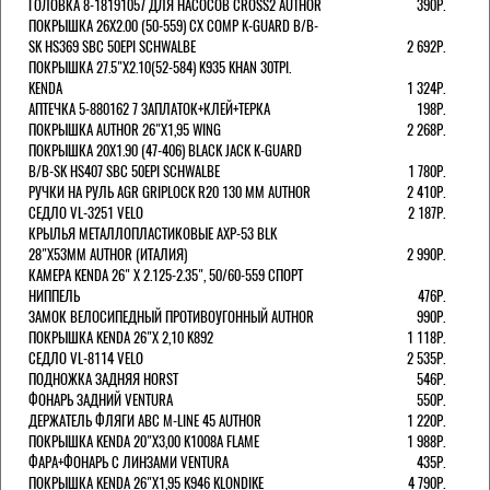
ГОЛОВКА 8-18191057 ДЛЯ НАСОСОВ CROSS2 AUTHOR
390Р.
ПОКРЫШКА 26X2.00 (50-559) CX COMP K-GUARD B/B-
SK HS369 SBC 50EPI SCHWALBE
2 692Р.
ПОКРЫШКА 27.5"Х2.10(52-584) K935 KHAN 30TPI.
KENDA
1 324Р.
АПТЕЧКА 5-880162 7 ЗАПЛАТОК+КЛЕЙ+ТЕРКА
198Р.
ПОКРЫШКА AUTHOR 26"Х1,95 WING
2 268Р.
ПОКРЫШКА 20X1.90 (47-406) BLACK JACK K-GUARD
B/B-SK HS407 SBC 50EPI SCHWALBE
1 780Р.
РУЧКИ НА РУЛЬ AGR GRIPLOCK R20 130 ММ AUTHOR
2 410Р.
СЕДЛО VL-3251 VELO
2 187Р.
КРЫЛЬЯ МЕТАЛЛОПЛАСТИКОВЫЕ AXP-53 BLK
28"Х53ММ AUTHOR (ИТАЛИЯ)
2 990Р.
КАМЕРА KENDA 26" Х 2.125-2.35", 50/60-559 СПОРТ
НИППЕЛЬ
476Р.
ЗАМОК ВЕЛОСИПЕДНЫЙ ПРОТИВОУГОННЫЙ AUTHOR
990Р.
ПОКРЫШКА KENDA 26"Х 2,10 K892
1 118Р.
СЕДЛО VL-8114 VELO
2 535Р.
ПОДНОЖКА ЗАДНЯЯ HORST
546Р.
ФОНАРЬ ЗАДНИЙ VENTURA
550Р.
ДЕРЖАТЕЛЬ ФЛЯГИ АВС M-LINE 45 AUTHOR
1 220Р.
ПОКРЫШКА KENDA 20"Х3,00 K1008A FLAME
1 988Р.
ФАРА+ФОНАРЬ С ЛИНЗАМИ VENTURA
435Р.
ПОКРЫШКА KENDA 26"Х1,95 K946 KLONDIKE
4 790Р.