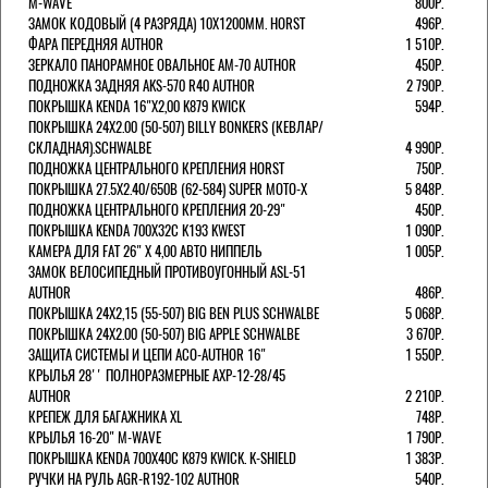
M-WAVE
800Р.
ЗАМОК КОДОВЫЙ (4 РАЗРЯДА) 10Х1200ММ. HORST
496Р.
ФАРА ПЕРЕДНЯЯ AUTHOR
1 510Р.
ЗЕРКАЛО ПАНОРАМНОЕ ОВАЛЬНОЕ AM-70 AUTHOR
450Р.
ПОДНОЖКА ЗАДНЯЯ AKS-570 R40 AUTHOR
2 790Р.
ПОКРЫШКА KENDA 16"Х2,00 K879 KWICK
594Р.
ПОКРЫШКА 24X2.00 (50-507) BILLY BONKERS (КЕВЛАР/
СКЛАДНАЯ).SCHWALBE
4 990Р.
ПОДНОЖКА ЦЕНТРАЛЬНОГО КРЕПЛЕНИЯ HORST
750Р.
ПОКРЫШКА 27.5X2.40/650B (62-584) SUPER MOTO-X
5 848Р.
ПОДНОЖКА ЦЕНТРАЛЬНОГО КРЕПЛЕНИЯ 20-29"
450Р.
ПОКРЫШКА KENDA 700Х32С K193 KWEST
1 090Р.
КАМЕРА ДЛЯ FAT 26" X 4,00 АВТО НИППЕЛЬ
1 005Р.
ЗАМОК ВЕЛОСИПЕДНЫЙ ПРОТИВОУГОННЫЙ ASL-51
AUTHOR
486Р.
ПОКРЫШКА 24X2,15 (55-507) BIG BEN PLUS SCHWALBE
5 068Р.
ПОКРЫШКА 24X2.00 (50-507) BIG APPLE SCHWALBE
3 670Р.
ЗАЩИТА СИСТЕМЫ И ЦЕПИ ACO-AUTHOR 16"
1 550Р.
КРЫЛЬЯ 28'' ПОЛНОРАЗМЕРНЫЕ AXP-12-28/45
AUTHOR
2 210Р.
КРЕПЕЖ ДЛЯ БАГАЖНИКА XL
748Р.
КРЫЛЬЯ 16-20" M-WAVE
1 790Р.
ПОКРЫШКА KENDA 700Х40С K879 KWICK. K-SHIELD
1 383Р.
РУЧКИ НА РУЛЬ AGR-R192-102 AUTHOR
540Р.