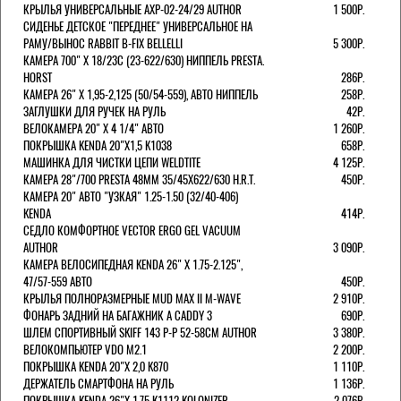
КРЫЛЬЯ УНИВЕРСАЛЬНЫЕ AXP-02-24/29 AUTHOR
1 500Р.
СИДЕНЬЕ ДЕТСКОЕ "ПЕРЕДНЕЕ" УНИВЕРСАЛЬНОЕ НА
РАМУ/ВЫНОС RABBIT B-FIX BELLELLI
5 300Р.
КАМЕРА 700" Х 18/23C (23-622/630) НИППЕЛЬ PRESTA.
HORST
286Р.
КАМЕРА 26" X 1,95-2,125 (50/54-559), АВТО НИППЕЛЬ
258Р.
ЗАГЛУШКИ ДЛЯ РУЧЕК НА РУЛЬ
42Р.
ВЕЛОКАМЕРА 20" Х 4 1/4" АВТО
1 260Р.
ПОКРЫШКА KENDA 20"Х1,5 K1038
658Р.
МАШИНКА ДЛЯ ЧИСТКИ ЦЕПИ WELDTITE
4 125Р.
КАМЕРА 28"/700 PRESTA 48ММ 35/45Х622/630 H.R.T.
450Р.
КАМЕРА 20" АВТО "УЗКАЯ" 1.25-1.50 (32/40-406)
KENDA
414Р.
СЕДЛО КОМФОРТНОЕ VECTOR ERGO GEL VACUUM
AUTHOR
3 090Р.
КАМЕРА ВЕЛОСИПЕДНАЯ KENDA 26" Х 1.75-2.125",
47/57-559 АВТО
450Р.
КРЫЛЬЯ ПОЛНОРАЗМЕРНЫЕ MUD MAX II M-WAVE
2 910Р.
ФОНАРЬ ЗАДНИЙ НА БАГАЖНИК A CADDY 3
690Р.
ШЛЕМ СПОРТИВНЫЙ SKIFF 143 Р-Р 52-58СМ AUTHOR
3 380Р.
ВЕЛОКОМПЬЮТЕР VDO M2.1
2 200Р.
ПОКРЫШКА KENDA 20"Х 2,0 K870
1 110Р.
ДЕРЖАТЕЛЬ СМАРТФОНА НА РУЛЬ
1 136Р.
ПОКРЫШКА KENDA 26"Х 1,75 K1112 KOLONIZER
2 076Р.