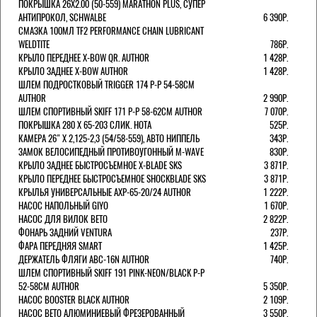
ПОКРЫШКА 26X2.00 (50-559) MARATHON PLUS, СУПЕР
АНТИПРОКОЛ, SCHWALBE
6 390Р.
СМАЗКА 100МЛ TF2 PERFORMANCE CHAIN LUBRICANT
WELDTITE
786Р.
КРЫЛО ПЕРЕДНЕЕ X-BOW QR. AUTHOR
1 428Р.
КРЫЛО ЗАДНЕЕ X-BOW AUTHOR
1 428Р.
ШЛЕМ ПОДРОСТКОВЫЙ TRIGGER 174 Р-Р 54-58СМ
AUTHOR
2 990Р.
ШЛЕМ СПОРТИВНЫЙ SKIFF 171 Р-Р 58-62СМ AUTHOR
7 070Р.
ПОКРЫШКА 280 X 65-203 СЛИК. HOTA
525Р.
КАМЕРА 26" X 2,125-2,3 (54/58-559), АВТО НИППЕЛЬ
343Р.
ЗАМОК ВЕЛОСИПЕДНЫЙ ПРОТИВОУГОННЫЙ M-WAVE
830Р.
КРЫЛО ЗАДНЕЕ БЫСТРОСЪЕМНОЕ X-BLADE SKS
3 871Р.
КРЫЛО ПЕРЕДНЕЕ БЫСТРОСЪЕМНОЕ SHOCKBLADE SKS
3 871Р.
КРЫЛЬЯ УНИВЕРСАЛЬНЫЕ AXP-65-20/24 AUTHOR
1 222Р.
НАСОС НАПОЛЬНЫЙ GIYO
1 670Р.
НАСОС ДЛЯ ВИЛОК ВЕТО
2 822Р.
ФОНАРЬ ЗАДНИЙ VENTURA
237Р.
ФАРА ПЕРЕДНЯЯ SMART
1 425Р.
ДЕРЖАТЕЛЬ ФЛЯГИ ABC-16N AUTHOR
740Р.
ШЛЕМ СПОРТИВНЫЙ SKIFF 191 PINK-NEON/BLACK Р-Р
52-58СМ AUTHOR
5 350Р.
НАСОС BOOSTER BLACK AUTHOR
2 109Р.
НАСОС BETO АЛЮМИНИЕВЫЙ ФРЕЗЕРОВАННЫЙ
3 550Р.