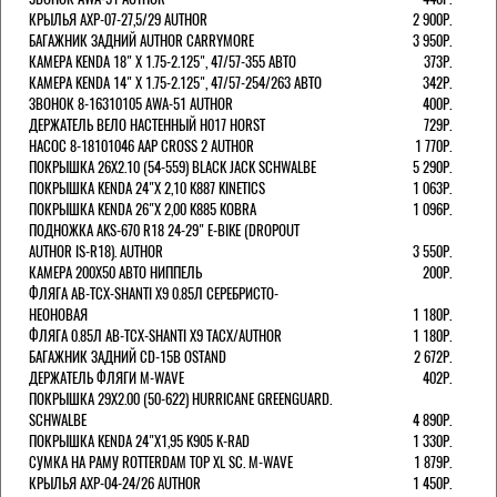
КРЫЛЬЯ AXP-07-27,5/29 AUTHOR
2 900Р.
БАГАЖНИК ЗАДНИЙ AUTHOR CARRYMORE
3 950Р.
КАМЕРА KENDA 18" Х 1.75-2.125", 47/57-355 АВТО
373Р.
КАМЕРА KENDA 14" Х 1.75-2.125", 47/57-254/263 АВТО
342Р.
ЗВОНОК 8-16310105 AWA-51 AUTHOR
400Р.
ДЕРЖАТЕЛЬ ВЕЛО НАСТЕННЫЙ H017 HORST
729Р.
НАСОС 8-18101046 AAP CROSS 2 AUTHOR
1 770Р.
ПОКРЫШКА 26X2.10 (54-559) BLACK JACK SCHWALBE
5 290Р.
ПОКРЫШКА KENDA 24"Х 2,10 K887 KINETICS
1 063Р.
ПОКРЫШКА KENDA 26"Х 2,00 K885 KOBRA
1 096Р.
ПОДНОЖКА AKS-670 R18 24-29" E-BIKE (DROPOUT
AUTHOR IS-R18). AUTHOR
3 550Р.
КАМЕРА 200Х50 АВТО НИППЕЛЬ
200Р.
ФЛЯГА AB-TCX-SHANTI X9 0.85Л СЕРЕБРИСТО-
НЕОНОВАЯ
1 180Р.
ФЛЯГА 0.85Л AB-TCX-SHANTI X9 TACX/AUTHOR
1 180Р.
БАГАЖНИК ЗАДНИЙ CD-15B OSTAND
2 672Р.
ДЕРЖАТЕЛЬ ФЛЯГИ M-WAVE
402Р.
ПОКРЫШКА 29X2.00 (50-622) HURRICANE GREENGUARD.
SCHWALBE
4 890Р.
ПОКРЫШКА KENDA 24"Х1,95 K905 K-RAD
1 330Р.
СУМКА НА РАМУ ROTTERDAM TOP XL SC. M-WAVE
1 879Р.
КРЫЛЬЯ AXP-04-24/26 AUTHOR
1 450Р.