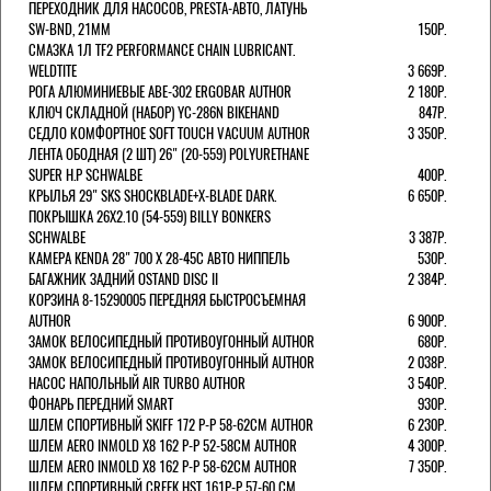
ПЕРЕХОДНИК ДЛЯ НАСОСОВ, PRESTA-АВТО, ЛАТУНЬ
SW-BND, 21ММ
150Р.
СМАЗКА 1Л TF2 PERFORMANCE CHAIN LUBRICANT.
WELDTITE
3 669Р.
РОГА АЛЮМИНИЕВЫЕ ABE-302 ERGOBAR AUTHOR
2 180Р.
КЛЮЧ СКЛАДНОЙ (НАБОР) YC-286N BIKEHAND
847Р.
СЕДЛО КОМФОРТНОЕ SOFT TOUCH VACUUM AUTHOR
3 350Р.
ЛЕНТА ОБОДНАЯ (2 ШТ) 26" (20-559) POLYURETHANE
SUPER H.P SCHWALBE
400Р.
КРЫЛЬЯ 29" SKS SHOCKBLADE+X-BLADE DARK.
6 650Р.
ПОКРЫШКА 26X2.10 (54-559) BILLY BONKERS
SCHWALBE
3 387Р.
КАМЕРА KENDA 28" 700 Х 28-45С АВТО НИППЕЛЬ
530Р.
БАГАЖНИК ЗАДНИЙ OSTAND DISC II
2 384Р.
КОРЗИНА 8-15290005 ПЕРЕДНЯЯ БЫСТРОСЪЕМНАЯ
AUTHOR
6 900Р.
ЗАМОК ВЕЛОСИПЕДНЫЙ ПРОТИВОУГОННЫЙ AUTHOR
680Р.
ЗАМОК ВЕЛОСИПЕДНЫЙ ПРОТИВОУГОННЫЙ AUTHOR
2 038Р.
НАСОС НАПОЛЬНЫЙ AIR TURBO AUTHOR
3 540Р.
ФОНАРЬ ПЕРЕДНИЙ SMART
930Р.
ШЛЕМ СПОРТИВНЫЙ SKIFF 172 Р-Р 58-62СМ AUTHOR
6 230Р.
ШЛЕМ AERO INMOLD X8 162 Р-Р 52-58СМ AUTHOR
4 300Р.
ШЛЕМ AERO INMOLD X8 162 Р-Р 58-62СМ AUTHOR
7 350Р.
ШЛЕМ СПОРТИВНЫЙ CREEK HST 161Р-Р 57-60 СМ