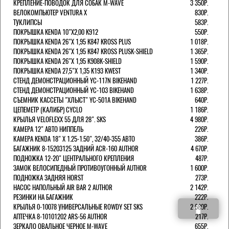
КРЕПЛЕНИЕ-ПОВОДОК ДЛЯ СОБАК M-WAVE
3 350Р.
ВЕЛОКОМПЬЮТЕР VENTURA Х
830Р.
ТУКЛИПСЫ
583Р.
ПОКРЫШКА KENDA 10"Х2,00 K912
550Р.
ПОКРЫШКА KENDA 26"Х 1,95 K847 KROSS PLUS
1 018Р.
ПОКРЫШКА KENDA 26"Х 1,95 K847 KROSS PLUSK-SHIELD
1 365Р.
ПОКРЫШКА KENDA 26"Х 1,95 K908K-SHIELD
1 590Р.
ПОКРЫШКА KENDA 27,5"Х 1,35 K193 KWEST
1 340Р.
СТЕНД ДЕМОНСТРАЦИОННЫЙ YC-117N BIKEHAND
1 227Р.
СТЕНД ДЕМОНСТРАЦИОННЫЙ YC-103 BIKEHAND
1 638Р.
СЪЕМНИК КАССЕТЫ "ХЛЫСТ" YC-501A BIKEHAND
640Р.
ЦЕПЕМЕТР (КАЛИБР) CYCLO
1 186Р.
КРЫЛЬЯ VELOFLEXX 55 ДЛЯ 28". SKS
4 980Р.
КАМЕРА 12" АВТО НИППЕЛЬ
226Р.
КАМЕРА KENDA 18" Х 1.25-1.50", 32/40-355 АВТО
386Р.
БАГАЖНИК 8-15203125 ЗАДНИЙ ACR-160 AUTHOR
4 670Р.
ПОДНОЖКА 12-20" ЦЕНТРАЛЬНОГО КРЕПЛЕНИЯ
487Р.
ЗАМОК ВЕЛОСИПЕДНЫЙ ПРОТИВОУГОННЫЙ AUTHOR
1 600Р.
ПОДНОЖКА ЗАДНЯЯ HORST
273Р.
НАСОС НАПОЛЬНЫЙ AIR BAR 2 AUTHOR
2 142Р.
РЕЗИНКИ НА БАГАЖНИК
222Р.
КРЫЛЬЯ 0-10078 УНИВЕРСАЛЬНЫЕ ROWDY SET SKS
2 680Р.
АПТЕЧКА 8-10101202 ARS-56 AUTHOR
217Р.
ЗЕРКАЛО ОВАЛЬНОЕ ЧЕРНОЕ M-WAVE
655Р.