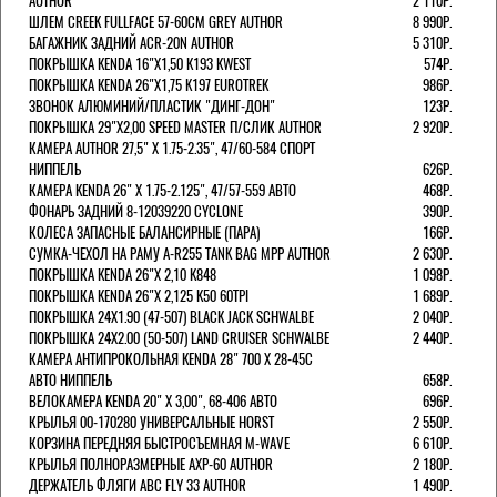
AUTHOR
2 110Р.
ШЛЕМ CREEK FULLFACE 57-60СМ GREY AUTHOR
8 990Р.
БАГАЖНИК ЗАДНИЙ ACR-20N AUTHOR
5 310Р.
ПОКРЫШКА KENDA 16"Х1,50 K193 KWEST
574Р.
ПОКРЫШКА KENDA 26"Х1,75 K197 EUROTREK
986Р.
ЗВОНОК АЛЮМИНИЙ/ПЛАСТИК "ДИНГ-ДОН"
123Р.
ПОКРЫШКА 29"Х2,00 SPEED MASTER П/СЛИК AUTHOR
2 920Р.
КАМЕРА AUTHOR 27,5" Х 1.75-2.35", 47/60-584 СПОРТ
НИППЕЛЬ
626Р.
КАМЕРА KENDA 26" Х 1.75-2.125", 47/57-559 АВТО
468Р.
ФОНАРЬ ЗАДНИЙ 8-12039220 CYCLONE
390Р.
КОЛЕСА ЗАПАСНЫЕ БАЛАНСИРНЫЕ (ПАРА)
166Р.
CУМКА-ЧЕХОЛ НА РАМУ A-R255 TANK BAG MPP AUTHOR
2 630Р.
ПОКРЫШКА KENDA 26"Х 2,10 K848
1 098Р.
ПОКРЫШКА KENDA 26"Х 2,125 K50 60TPI
1 689Р.
ПОКРЫШКА 24X1.90 (47-507) BLACK JACK SCHWALBE
2 040Р.
ПОКРЫШКА 24X2.00 (50-507) LAND CRUISER SCHWALBE
2 440Р.
КАМЕРА АНТИПРОКОЛЬНАЯ KENDA 28" 700 Х 28-45C
АВТО НИППЕЛЬ
658Р.
ВЕЛОКАМЕРА KENDA 20" Х 3,00", 68-406 АВТО
696Р.
КРЫЛЬЯ 00-170280 УНИВЕРСАЛЬНЫЕ HORST
2 550Р.
КОРЗИНА ПЕРЕДНЯЯ БЫСТРОСЪЕМНАЯ M-WAVE
6 610Р.
КРЫЛЬЯ ПОЛНОРАЗМЕРНЫЕ AXP-60 AUTHOR
2 180Р.
ДЕРЖАТЕЛЬ ФЛЯГИ АВС FLY 33 AUTHOR
1 490Р.