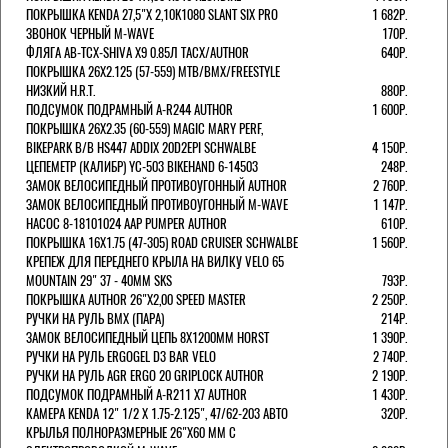
ПОКРЫШКА KENDA 27,5"Х 2,10K1080 SLANT SIX PRO
1 682Р.
ЗВОНОК ЧЕРНЫЙ M-WAVE
170Р.
ФЛЯГА AB-TCX-SHIVA X9 0.85Л TACX/AUTHOR
640Р.
ПОКРЫШКА 26X2.125 (57-559) MTB/BMX/FREESTYLE
НИЗКИЙ H.R.T.
880Р.
ПОДСУМОК ПОДРАМНЫЙ A-R244 AUTHOR
1 600Р.
ПОКРЫШКА 26X2.35 (60-559) MAGIC MARY PERF,
BIKEPARK B/B HS447 ADDIX 20D2EPI SCHWALBE
4 150Р.
ЦЕПЕМЕТР (КАЛИБР) YC-503 BIKEHAND 6-14503
248Р.
ЗАМОК ВЕЛОСИПЕДНЫЙ ПРОТИВОУГОННЫЙ AUTHOR
2 760Р.
ЗАМОК ВЕЛОСИПЕДНЫЙ ПРОТИВОУГОННЫЙ M-WAVE
1 147Р.
НАСОС 8-18101024 AAP PUMPER AUTHOR
610Р.
ПОКРЫШКА 16X1.75 (47-305) ROAD CRUISER SCHWALBE
1 560Р.
КРЕПЕЖ ДЛЯ ПЕРЕДНЕГО КРЫЛА НА ВИЛКУ VELO 65
MOUNTAIN 29" 37 - 40ММ SKS
793Р.
ПОКРЫШКА AUTHOR 26"Х2,00 SPEED MASTER
2 250Р.
РУЧКИ НА РУЛЬ BMX (ПАРА)
214Р.
ЗАМОК ВЕЛОCИПЕДНЫЙ ЦЕПЬ 8Х1200ММ HORST
1 390Р.
РУЧКИ НА РУЛЬ ERGOGEL D3 BAR VELO
2 740Р.
РУЧКИ НА РУЛЬ AGR ERGO 20 GRIPLOCK AUTHOR
2 190Р.
ПОДСУМОК ПОДРАМНЫЙ A-R211 X7 AUTHOR
1 430Р.
КАМЕРА KENDA 12" 1/2 Х 1.75-2.125", 47/62-203 АВТО
320Р.
КРЫЛЬЯ ПОЛНОРАЗМЕРНЫЕ 26"Х60 ММ С