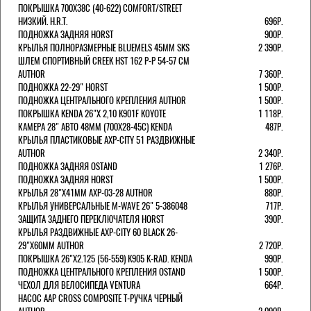
ПОКРЫШКА 700X38С (40-622) COMFORT/STREET
НИЗКИЙ. H.R.T.
696Р.
ПОДНОЖКА ЗАДНЯЯ HORST
900Р.
КРЫЛЬЯ ПОЛНОРАЗМЕРНЫЕ BLUEMELS 45MM SKS
2 390Р.
ШЛЕМ СПОРТИВНЫЙ CREEK HST 162 Р-Р 54-57 СМ
AUTHOR
7 360Р.
ПОДНОЖКА 22-29" HORST
1 500Р.
ПОДНОЖКА ЦЕНТРАЛЬНОГО КРЕПЛЕНИЯ AUTHOR
1 500Р.
ПОКРЫШКА KENDA 26"Х 2,10 K901F KOYOTE
1 118Р.
КАМЕРА 28" АВТО 48ММ (700Х28-45С) KENDA
487Р.
КРЫЛЬЯ ПЛАСТИКОВЫЕ AXP-CITY 51 РАЗДВИЖНЫЕ
AUTHOR
2 340Р.
ПОДНОЖКА ЗАДНЯЯ OSTAND
1 276Р.
ПОДНОЖКА ЗАДНЯЯ HORST
1 500Р.
КРЫЛЬЯ 28"Х41ММ AXP-03-28 AUTHOR
880Р.
КРЫЛЬЯ УНИВЕРСАЛЬНЫЕ M-WAVE 26" 5-386048
717Р.
ЗАЩИТА ЗАДНЕГО ПЕРЕКЛЮЧАТЕЛЯ HORST
390Р.
КРЫЛЬЯ РАЗДВИЖНЫЕ AXP-CITY 60 BLACK 26-
29"Х60ММ AUTHOR
2 720Р.
ПОКРЫШКА 26"Х2.125 (56-559) K905 K-RAD. KENDA
990Р.
ПОДНОЖКА ЦЕНТРАЛЬНОГО КРЕПЛЕНИЯ OSTAND
1 500Р.
ЧЕХОЛ ДЛЯ ВЕЛОСИПЕДА VENTURA
664Р.
НАСОС AAP CROSS COMPOSITE Т-РУЧКА ЧЕРНЫЙ