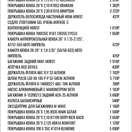
ПОКРЫШКА KENDA 26"Х 2,10 K1052 KRANIUM
1 382Р.
ПОКРЫШКА KENDA 26"Х 2,30 K1016 KINIPTION
2 372Р.
ДЕРЖАТЕЛЬ ВЕЛОСИПЕДА НАСТЕННЫЙ H09A HORST
427Р.
СЕДЛО 270Х158ММ GEL ОЧЕНЬ МЯГКОЕ. С
ВЕНТИЛЯЦИЕЙ HORST
1 610Р.
ПОКРЫШКА KENDA 700Х35С K161 CROSS CYCLO
1 050Р.
КАМЕРА АНТИПРОКОЛЬНАЯ KENDA 26" Х 1.75-2.125",
47/57-559 АВТО НИППЕЛЬ
672Р.
КАМЕРА KENDA 28-29" Х 1,9-2,35" (50/58-622) АВТО
НИППЕЛЬ
475Р.
БАГАЖНИК ЗАДНИЙ H041 HORST
1 916Р.
АПТЕЧКА RED DEVILS
430Р.
ДЕРЖАТЕЛЬ ФЛЯГИ АВС FLY 33 AUTHOR
1 182Р.
ШЛЕМ PULSE LED X8 185 Р-Р 52-58СМ AUTHOR
5 710Р.
ДЕРЖАТЕЛЬ ФЛЯГИ 8-14000221 ABC-16N AUTHOR
780Р.
НАСОС АЛЮМИНИЕВЫЙ С МАНОМЕТРОМ BETO
1 183Р.
БАГАЖНИК 8-15200213 ЗАДНИЙ ACR-25 AUTHOR
5 660Р.
КОЛЕСА БАЛАНСИРНЫЕ
540Р.
ЭКСЦЕНТРИК ДЛЯ БАГАЖНИКА M-WAVE
1 160Р.
ПОКРЫШКА KENDA 26"Х 1,95 K935 KHAN БЕЛАЯ
1 500Р.
ПОКРЫШКА KENDA 26"Х 2,10 K1109 60TPI KICK BACK
2 650Р.
ПОКРЫШКА KENDA 26"Х 2,125 K841A KOMFORT
1 126Р.
ПОКРЫШКА KENDA 700 Х 35С К1014 KLONDIKE
5 690Р.