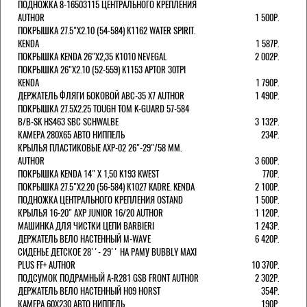
ПОДНОЖКА 8-16503115 ЦЕНТРАЛЬНОГО КРЕПЛЕНИЯ
AUTHOR
1 500Р.
ПОКРЫШКА 27.5"Х2.10 (54-584) K1162 WATER SPIRIT.
KENDA
1 587Р.
ПОКРЫШКА KENDA 26"Х2,35 K1010 NEVEGAL
2 002Р.
ПОКРЫШКА 26"Х2.10 (52-559) K1153 APTOR 30TPI
KENDA
1 790Р.
ДЕРЖАТЕЛЬ ФЛЯГИ БОКОВОЙ ABC-35 X7 AUTHOR
1 490Р.
ПОКРЫШКА 27.5X2.25 TOUGH TOM K-GUARD 57-584
B/B-SK HS463 SBC SCHWALBE
3 132Р.
КАМЕРА 280Х65 АВТО НИППЕЛЬ
234Р.
КРЫЛЬЯ ПЛАСТИКОВЫЕ AXP-02 26"-29"/58 ММ.
AUTHOR
3 600Р.
ПОКРЫШКА KENDA 14" Х 1,50 K193 KWEST
770Р.
ПОКРЫШКА 27.5"Х2.20 (56-584) K1027 KADRE. KENDA
2 100Р.
ПОДНОЖКА ЦЕНТРАЛЬНОГО КРЕПЛЕНИЯ OSTAND
1 500Р.
КРЫЛЬЯ 16-20" AXP JUNIOR 16/20 AUTHOR
1 120Р.
МАШИНКА ДЛЯ ЧИСТКИ ЦЕПИ BARBIERI
1 243Р.
ДЕРЖАТЕЛЬ ВЕЛО НАСТЕННЫЙ M-WAVE
6 420Р.
СИДЕНЬЕ ДЕТСКОЕ 28''- 29'' НА РАМУ BUBBLY MAXI
PLUS FF+ AUTHOR
10 370Р.
ПОДСУМОК ПОДРАМНЫЙ A-R281 GSB FRONT AUTHOR
2 302Р.
ДЕРЖАТЕЛЬ ВЕЛО НАСТЕННЫЙ H09 HORST
354Р.
КАМЕРА 60X230 АВТО НИППЕЛЬ
190Р.