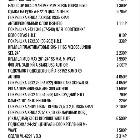
НАСОС GP-993 С МАНОМЕТРОМ 80PSI/100PSI. GIYO
1 390Р.
СУМКА НА РУЛЬ A-H721N QRX7 AUTHOR
6 705Р.
ПОКРЫШКА KENDA 700Х35С K935 KHAN
АНТИПРОКОЛЬНЫЙ СЛОЙ K-SHIELD
1 111Р.
ПОКРЫШКА 24X1 3/8 (37-540) ДЛЯ "СОВЕТСКИХ"
ВЕЛО СЕРАЯ H.R.T.
810Р.
ПОКРЫШКА 12X2.00 (50-203) H.R.T.
338Р.
КРЫЛЬЯ ПЛАСТИКАТОВЫЕ SKS-11165, VELO55 JUNIOR
SET, 24"
2 230Р.
КРЫЛЬЯ MUD MAX 20"-24" 55 ММ. M-WAVE
1 990Р.
ФОНАРЬ ЗАДНИЙ A-STAKE USB AUTHOR
2 007Р.
ПОДСУМОК ПОДСЕДЕЛЬНЫЙ A-S3152 SUMO X9
AUTHOR
4 050Р.
ПОКРЫШКА 29X2.25 (57-622) HURRICANE SCHWALBE
4 050Р.
РОГА АЛЮМИНИЕВЫЕ ABE-30N AUTHOR
1 590Р.
ПОКРЫШКА 26X2.10 (54-559) MTB СРЕДНИЙ H.R.T.
790Р.
КАМЕРА 10" АВТО НИППЕЛЬ
226Р.
ПОКРЫШКА АНТИПОКОЛ. KENDA 27,5"Х 2,10 K935 KHAN
2 190Р.
ПОКРЫШКА KENDA 27,5"Х 2,10 КЕВЛАРОВЫЙ КОРД
(СКЛАДНАЯ) K1013 KLONDIKE WIDE ELITE
6 590Р.
ПОДНОЖКА 24-29" ЦЕНТРАЛЬНОГО КРЕПЛЕНИЯ M-
WAVE
1 500Р.
СЕДЛО VL-6221 VELO
2 314Р.