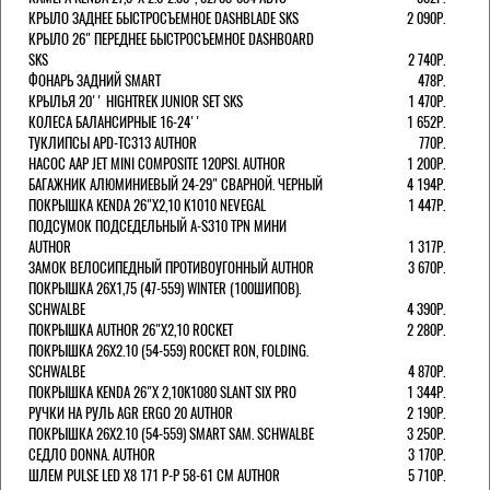
КРЫЛО ЗАДНЕЕ БЫСТРОСЪЕМНОЕ DASHBLADE SKS
2 090Р.
КРЫЛО 26" ПЕРЕДНЕЕ БЫСТРОСЪЕМНОЕ DASHBOARD
SKS
2 740Р.
ФОНАРЬ ЗАДНИЙ SMART
478Р.
КРЫЛЬЯ 20'' HIGHTREK JUNIOR SET SKS
1 470Р.
КОЛЕСА БАЛАНСИРНЫЕ 16-24''
1 652Р.
ТУКЛИПСЫ APD-TC313 AUTHOR
770Р.
НАСОС AAP JET MINI COMPOSITE 120PSI. AUTHOR
1 200Р.
БАГАЖНИК АЛЮМИНИЕВЫЙ 24-29" СВАРНОЙ. ЧЕРНЫЙ
4 194Р.
ПОКРЫШКА KENDA 26"Х2,10 K1010 NEVEGAL
1 447Р.
ПОДСУМОК ПОДСЕДЕЛЬНЫЙ A-S310 TPN МИНИ
AUTHOR
1 317Р.
ЗАМОК ВЕЛОСИПЕДНЫЙ ПРОТИВОУГОННЫЙ AUTHOR
3 670Р.
ПОКРЫШКА 26X1,75 (47-559) WINTER (100ШИПОВ).
SCHWALBE
4 390Р.
ПОКРЫШКА AUTHOR 26"Х2,10 ROCKET
2 280Р.
ПОКРЫШКА 26X2.10 (54-559) ROCKET RON, FOLDING.
SCHWALBE
4 870Р.
ПОКРЫШКА KENDA 26"Х 2,10K1080 SLANT SIX PRO
1 344Р.
РУЧКИ НА РУЛЬ AGR ERGO 20 AUTHOR
2 190Р.
ПОКРЫШКА 26X2.10 (54-559) SMART SAM. SCHWALBE
3 250Р.
СЕДЛО DONNA. AUTHOR
3 170Р.
ШЛЕМ PULSE LED X8 171 Р-Р 58-61 СМ AUTHOR
5 710Р.