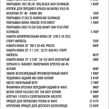
ПОКРЫШКА 16X1.90 (47-305) BLACK JACK SCHWALBE
1 450Р.
КРЕПЕЖ ДЛЯ ПЕРЕДНЕГО КРЫЛА НА ВИЛКУ VELO 65
MOUNTAIN 29" 40 - 43ММ SKS
793Р.
ПОКРЫШКА 27.5X2.25 HURRICANE SCHWALBE
5 499Р.
ПОКРЫШКА KENDA 700Х28С K193 KWEST
1 200Р.
ПОКРЫШКА 26X2.10 (54-559) SMART SAM PLUS PERF.
SCHWALBE
5 760Р.
КАМЕРА АНТИПРОКОЛЬНАЯ KENDA 28" (700 Х 18-25C)
СПОРТ НИППЕЛЬ
703Р.
КАМЕРА KENDA 28" 700 Х 28-45С PRESTA
640Р.
КАМЕРА KENDA 20" Х 1 3/8", 32/37-438/451 СПОРТ
НИППЕЛЬ
481Р.
КАМЕРА KENDA 10" Х 2.00", 54-152 АВТО ИЗОГНУТЫЙ
390Р.
ЗЕРКАЛО 8-16450001 ПАНОРАМНОЕ КРУГЛОЕ AM-45
AUTHOR
494Р.
ЗАМОК ВЕЛОСИПЕДНЫЙ ПРОТИВОУГОННЫЙ HORST
1 496Р.
ПОДНОЖКА ЗАДНЯЯ AKS-500R AUTHOR
3 410Р.
НАСОС НАПОЛЬНЫЙ BETO
3 740Р.
ФОНАРИКИ-БРЕЛОКИ ПЕРЕДНИЙ+ЗАДНИЙ M-WAVE
640Р.
ШЛЕМ CREEK FULLFACE HST 164 GREY AUTHOR
8 990Р.
АПТЕЧКА 7-01029 6 СУПЕРЗАПЛАТОК WELDTITE
680Р.
ПРИЦЕП ДЛЯ ПЕРЕВОЗКИ ГРУЗОВ M-WAVE
27 417Р.
КРЕПЛЕНИЕ-ПРИЦЕП ДЛЯ ДЕТСКОГО ВЕЛОСИПЕДА
12 643Р.