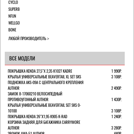
CYCLO
SUPERB
NFUN
WELLGO
BONE
ЛЮБОЙ ПРОИЗВОДИТЕЛЬ
ВСЕ МОДЕЛИ
ПОКРЫШКА KENDA 27,5"Х 2,35 K1027 KADRE
1 990Р.
КРЫЛЬЯ УНИВЕРСАЛЬНЫЕ BEAVERTAIL XL SET SKS
3 108Р.
ПОДНОЖКА AKS-09A C ЦЕНТРАЛЬНОГО КРЕПЛЕНИЯ
AUTHOR
2 490Р.
ЗАМОК 8-17060210 ВЕЛОСИПЕДНЫЙ
ПРОТИВОУГОННЫЙ AUTHOR
1 430Р.
КРЫЛЬЯ УНИВЕРСАЛЬНЫЕ BEAVERTAIL SET SKS 0-
10100
3 108Р.
ПОКРЫШКА KENDA 26"Х1,95 K905 K-RAD
1 240Р.
КОРЗИНА ЗАДНЯЯ ДЛЯ БАГАЖНИКА CARRYMORE
AUTHOR
3 280Р.
ЗВОНОК AWA-51 AUTHOR
440Р.