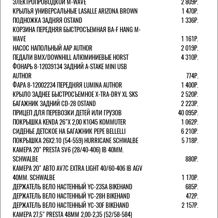
ЭЛЕКТРОПРОВОДКОЙ M-WAVE
2 809Р.
КРЫЛЬЯ УНИВЕРСАЛЬНЫЕ LASALLE ARIZONA BROWN
1 470Р.
ПОДНОЖКА ЗАДНЯЯ OSTAND
1 336Р.
КОРЗИНА ПЕРЕДНЯЯ БЫСТРОСЪЕМНАЯ BA-F HANG M-
WAVE
1 161Р.
НАСОС НАПОЛЬНЫЙ AAP AUTHOR
2 019Р.
ПЕДАЛИ BMX/DOWNHILL АЛЮМИНИЕВЫЕ HORST
4 310Р.
ФОНАРЬ 8-12039134 ЗАДНИЙ A-STAKE MINI USB
AUTHOR
774Р.
ФАРА 8-12002234 ПЕРЕДНЯЯ LUMINA AUTHOR
1 400Р.
КРЫЛО ЗАДНЕЕ БЫСТРОСЪЕМНОЕ X-TRA-DRY XL SKS
2 520Р.
БАГАЖНИК ЗАДНИЙ CD-28 OSTAND
2 223Р.
ПРИЦЕП ДЛЯ ПЕРЕВОЗКИ ДЕТЕЙ ИЛИ ГРУЗОВ
40 095Р.
ПОКРЫШКА KENDA 26"Х 2,00 K1045 KOMMUTER
1 062Р.
СИДЕНЬЕ ДЕТСКОЕ НА БАГАЖНИК PEPE BELLELLI
6 210Р.
ПОКРЫШКА 26X2.10 (54-559) HURRICANE SCHWALBE
5 718Р.
КАМЕРА 20" PRESTA SV6 (28/40-406) IB 40MM.
SCHWALBE
880Р.
КАМЕРА 20" АВТО AV7C EXTRA LIGHT 40/60-406 IB AGV
40MM. SCHWALBE
1 170Р.
ДЕРЖАТЕЛЬ ВЕЛО НАСТЕННЫЙ YC-23SA BIKEHAND
685Р.
ДЕРЖАТЕЛЬ ВЕЛО НАСТЕННЫЙ YC-28H BIKEHAND
472Р.
ДЕРЖАТЕЛЬ ВЕЛО НАСТЕННЫЙ YC-30F BIKEHAND
2 157Р.
КАМЕРА 27,5" PRESTA 48ММ 2,00-2,35 (52/58-584)