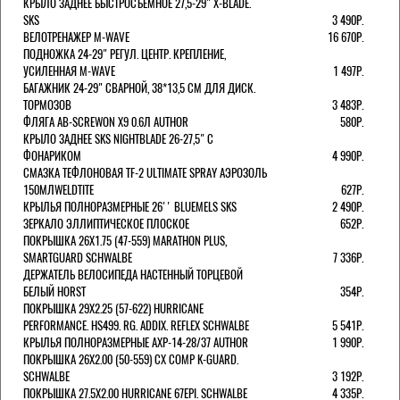
КРЫЛО ЗАДНЕЕ БЫСТРОСЪЕМНОЕ 27,5-29" X-BLADE.
SKS
3 490Р.
ВЕЛОТРЕНАЖЕР M-WAVE
16 670Р.
ПОДНОЖКА 24-29" РЕГУЛ. ЦЕНТР. КРЕПЛЕНИЕ,
УСИЛЕННАЯ M-WAVE
1 497Р.
БАГАЖНИК 24-29" СВАРНОЙ, 38*13,5 СМ ДЛЯ ДИСК.
ТОРМОЗОВ
3 483Р.
ФЛЯГА AB-SCREWON X9 0.6Л AUTHOR
580Р.
КРЫЛО ЗАДНЕЕ SKS NIGHTBLADE 26-27,5" С
ФОНАРИКОМ
4 990Р.
СМАЗКА ТЕФЛОНОВАЯ TF-2 ULTIMATE SPRAY АЭРОЗОЛЬ
150МЛWELDTITE
627Р.
КРЫЛЬЯ ПОЛНОРАЗМЕРНЫЕ 26'' BLUEMELS SKS
2 490Р.
ЗЕРКАЛО ЭЛЛИПТИЧЕСКОЕ ПЛОСКОЕ
652Р.
ПОКРЫШКА 26X1.75 (47-559) MARATHON PLUS,
SMARTGUARD SCHWALBE
7 336Р.
ДЕРЖАТЕЛЬ ВЕЛОCИПЕДА НАСТЕННЫЙ ТОРЦЕВОЙ
БЕЛЫЙ HORST
354Р.
ПОКРЫШКА 29X2.25 (57-622) HURRICANE
PERFORMANCE. HS499. RG. ADDIX. REFLEX SCHWALBE
5 541Р.
КРЫЛЬЯ ПОЛНОРАЗМЕРНЫЕ AXP-14-28/37 AUTHOR
1 990Р.
ПОКРЫШКА 26X2.00 (50-559) CX COMP K-GUARD.
SCHWALBE
3 192Р.
ПОКРЫШКА 27.5X2.00 HURRICANE 67EPI. SCHWALBE
4 335Р.