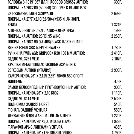
ГОЛОВКА 8-18191057 ДЛЯ НАСОСОВ CROSS2 AUTHOR
390Р.
ПОКРЫШКА 26X2.00 (50-559) CX COMP K-GUARD B/B-
SK HS369 SBC 50EPI SCHWALBE
2 692Р.
ПОКРЫШКА 27.5"Х2.10(52-584) K935 KHAN 30TPI.
KENDA
1 324Р.
АПТЕЧКА 5-880162 7 ЗАПЛАТОК+КЛЕЙ+ТЕРКА
198Р.
ПОКРЫШКА AUTHOR 26"Х1,95 WING
2 268Р.
ПОКРЫШКА 20X1.90 (47-406) BLACK JACK K-GUARD
B/B-SK HS407 SBC 50EPI SCHWALBE
1 780Р.
РУЧКИ НА РУЛЬ AGR GRIPLOCK R20 130 ММ AUTHOR
2 410Р.
СЕДЛО VL-3251 VELO
2 187Р.
КРЫЛЬЯ МЕТАЛЛОПЛАСТИКОВЫЕ AXP-53 BLK
28"Х53ММ AUTHOR (ИТАЛИЯ)
2 990Р.
КАМЕРА KENDA 26" Х 2.125-2.35", 50/60-559 СПОРТ
НИППЕЛЬ
476Р.
ЗАМОК ВЕЛОСИПЕДНЫЙ ПРОТИВОУГОННЫЙ AUTHOR
990Р.
ПОКРЫШКА KENDA 26"Х 2,10 K892
1 118Р.
СЕДЛО VL-8114 VELO
2 535Р.
ПОДНОЖКА ЗАДНЯЯ HORST
546Р.
ФОНАРЬ ЗАДНИЙ VENTURA
550Р.
ДЕРЖАТЕЛЬ ФЛЯГИ АВС M-LINE 45 AUTHOR
1 220Р.
ПОКРЫШКА KENDA 20"Х3,00 K1008A FLAME
1 988Р.
ФАРА+ФОНАРЬ С ЛИНЗАМИ VENTURA
435Р.
ПОКРЫШКА KENDA 26"Х1,95 K946 KLONDIKE
4 790Р.