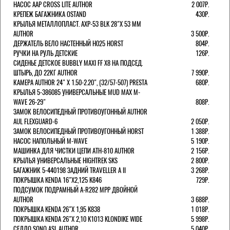
НАСОС AAP CROSS LITE AUTHOR
2 007Р.
КРЕПЕЖ БАГАЖНИКА OSTAND
430Р.
КРЫЛЬЯ МЕТАЛЛОПЛАСТ. AXP-53 BLK 28"Х 53 ММ
AUTHOR
3 500Р.
ДЕРЖАТЕЛЬ ВЕЛО НАСТЕННЫЙ H025 HORST
804Р.
РУЧКИ НА РУЛЬ ДЕТСКИЕ
126Р.
СИДЕНЬЕ ДЕТСКОЕ BUBBLY MAXI FF X8 НА ПОДСЕД.
ШТЫРЬ, ДО 22КГ AUTHOR
7 990Р.
КАМЕРА AUTHOR 24" Х 1.50-2.20", (32/57-507) PRESTA
680Р.
КРЫЛЬЯ 5-386085 УНИВЕРСАЛЬНЫЕ MUD MAX M-
WAVE 26-29"
808Р.
ЗАМОК ВЕЛОСИПЕДНЫЙ ПРОТИВОУГОННЫЙ AUTHOR
AUL FLEXGUARD-6
2 050Р.
ЗАМОК ВЕЛОСИПЕДНЫЙ ПРОТИВОУГОННЫЙ HORST
1 388Р.
НАСОС НАПОЛЬНЫЙ M-WAVE
5 190Р.
МАШИНКА ДЛЯ ЧИСТКИ ЦЕПИ ATH-810 AUTHOR
2 156Р.
КРЫЛЬЯ УНИВЕРСАЛЬНЫЕ HIGHTREK SKS
2 800Р.
БАГАЖНИК 5-440198 ЗАДНИЙ TRAVELLER A II
3 268Р.
ПОКРЫШКА KENDA 16"Х2,125 K846
729Р.
ПОДСУМОК ПОДРАМНЫЙ A-R282 MPP ДВОЙНОЙ
AUTHOR
3 688Р.
ПОКРЫШКА KENDA 26"Х 1,95 K838
1 018Р.
ПОКРЫШКА KENDA 26"Х 2,10 K1013 KLONDIKE WIDE
5 998Р.
СЕДЛО SONO ASL AUTHOR
5 040Р.