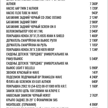
AUTHOR
7 360Р.
НАСОС AAP TWIN 2 AUTHOR
1 720Р.
НАСОС FLEXI TUBE M-WAVE
943Р.
БАГАЖНИК ЗАДНИЙ ЧЕРНЫЙ СD-20AC OSTAND
2 124Р.
БАГАЖНИК ЗАДНИЙ THINY
2 980Р.
БАГАЖНИК ЗАДНИЙ ЧЕРНЫЙ SCREW-ON II
2 791Р.
ВЕЛОКОМПЬЮТЕР VDO M1.1WL
3 940Р.
ПОКРЫШКА KENDA 20"Х1,75 K935 KHAN K-SHIELD
1 460Р.
ДЕРЖАТЕЛЬ СМАРТФОНА НА ВЫНОС РУЛЯ
2 190Р.
ДЕРЖАТЕЛЬ СМАРТФОНА НА РУЛЬ
1 105Р.
ПОКРЫШКА KENDA 26"Х 2,00 K878 KRISP
1 134Р.
СИДЕНЬЕ ДЕТСКОЕ "ПЕРЕДНЕЕ" УНИВЕРСАЛЬНОЕ НА
РАМУ/ВЫНОС
5 540Р.
СИДЕНЬЕ ДЕТСКОЕ "ПЕРЕДНЕЕ" УНИВЕРСАЛЬНОЕ НА
ВЫНОС LIGHT F BELLELLI
5 990Р.
ЗВОНОК КРАСНЫЙ M-WAVE
147Р.
ПОДСУМОК ПОДРАМНЫЙ BP TRIANGLEM-WAVE
4 240Р.
ФЛЯГА AB-SCREWON X9 0.8Л AUTHOR
640Р.
ПОКРЫШКА 29X2.10 (54-622) 00-011089 MTB H.R.T.
1 160Р.
ЗАМОК ВЕЛО ЦЕПЬ 10Х1200ММ НА КЛЮЧЕ С
НАВЕСНЫМ ЗАМКОМ ЧЕРНЫЙ HORST
2 762Р.
КРЫЛО ЗАДНЕЕ 28-29" С ФОНАРИКОМ SKS
NIGHTBLADE. (ГЕРМАНИЯ)
4 990Р.