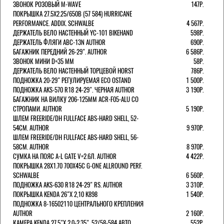
ЗВОНОК РОЗОВЫЙ M-WAVE
147Р.
ПОКРЫШКА 27.5X2.25/650B (57 584) HURRICANE
PERFORMANCE. ADDIX. SCHWALBE
4 567Р.
ДЕРЖАТЕЛЬ ВЕЛО НАСТЕННЫЙ YC-101 BIKEHAND
598Р.
ДЕРЖАТЕЛЬ ФЛЯГИ ABC-13N AUTHOR
690Р.
БАГАЖНИК ПЕРЕДНИЙ 26-29". AUTHOR
6 586Р.
ЗВОНОК МИНИ D=35 ММ
58Р.
ДЕРЖАТЕЛЬ ВЕЛО НАСТЕННЫЙ ТОРЦЕВОЙ HORST
786Р.
ПОДНОЖКА 20-29" РЕГУЛИРУЕМАЯ ECO OSTAND
1 500Р.
ПОДНОЖКА AKS-570 R18 24-29". ЧЕРНАЯ AUTHOR
3 190Р.
БАГАЖНИК НА ВИЛКУ 206-125ММ ACR-F05-ALU СО
СТРОПАМИ. AUTHOR
5 190Р.
ШЛЕМ FREERIDE/DH FULLFACE ABS-HARD SHELL, 52-
54СМ. AUTHOR
9 970Р.
ШЛЕМ FREERIDE/DH FULLFACE ABS-HARD SHELL, 56-
58СМ. AUTHOR
8 970Р.
СУМКА НА ПОЯС A-L GATE V=2.6Л. AUTHOR
4 422Р.
ПОКРЫШКА 28X1.70 700X45C G-ONE ALLROUND PERF.
SCHWALBE
6 560Р.
ПОДНОЖКА AKS-630 R18 24-29" RS. AUTHOR
3 310Р.
ПОКРЫШКА KENDA 26"Х 2,10 K898
1 540Р.
ПОДНОЖКА 8-16502110 ЦЕНТРАЛЬНОГО КРЕПЛЕНИЯ
AUTHOR
2 160Р.
КАМЕРА KENDA 27,5"Х 2.0-2.35", 52/58-584 АВТО
552Р.