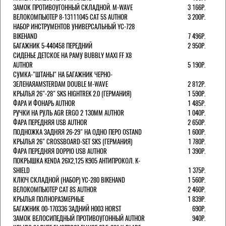
ЗАМОК ПРОТИВОУГОННЫЙ СКЛАДНОЙ. M-WAVE
3 166Р.
ВЕЛОКОМПЬЮТЕР 8-13111045 CAT 5S AUTHOR
3 200Р.
НАБОР ИНСТРУМЕНТОВ УНИВЕРСАЛЬНЫЙ YC-728
BIKEHAND
7 496Р.
БАГАЖНИК 5-440458 ПЕРЕДНИЙ
2 950Р.
СИДЕНЬЕ ДЕТСКОЕ НА РАМУ BUBBLY MAXI FF X8
AUTHOR
5 190Р.
СУМКА-"ШТАНЫ" НА БАГАЖНИК ЧЕРНО-
ЗЕЛЕНАЯAMSTERDAM DOUBLE M-WAVE
2 812Р.
КРЫЛЬЯ 26"-28" SKS HIGHTREK 2.0 (ГЕРМАНИЯ)
1 590Р.
ФАРА И ФОНАРЬ AUTHOR
1 485Р.
РУЧКИ НА РУЛЬ AGR ERGO 2 130ММ AUTHOR
1 040Р.
ФАРА ПЕРЕДНЯЯ USB AUTHOR
2 650Р.
ПОДНОЖКА ЗАДНЯЯ 26-29" НА ОДНО ПЕРО OSTAND
1 600Р.
КРЫЛЬЯ 26" CROSSBOARD-SET SKS (ГЕРМАНИЯ)
1 780Р.
ФАРА ПЕРЕДНЯЯ DOPPIO USB AUTHOR
1 390Р.
ПОКРЫШКА KENDA 26Х2,125 K905 АНТИПРОКОЛ. K-
SHIELD
1 375Р.
КЛЮЧ СКЛАДНОЙ (НАБОР) YC-280 BIKEHAND
1 560Р.
ВЕЛОКОМПЬЮТЕР CAT 8S AUTHOR
2 460Р.
КРЫЛЬЯ ПОЛНОРАЗМЕРНЫЕ
1 839Р.
БАГАЖНИК 00-170336 ЗАДНИЙ H003 HORST
690Р.
ЗАМОК ВЕЛОСИПЕДНЫЙ ПРОТИВОУГОННЫЙ AUTHOR
940Р.