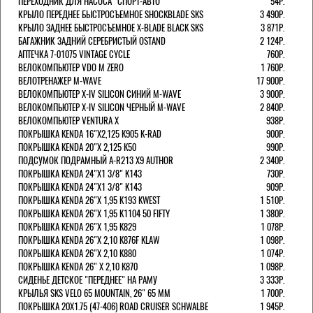
ПЕРЕХОДНИК ДЛЯ НАСОСА "СПОРТ-АВТО"
54Р.
КРЫЛО ПЕРЕДНЕЕ БЫСТРОСЪЕМНОЕ SHOCKBLADE SKS
3 490Р.
КРЫЛО ЗАДНЕЕ БЫСТРОСЪЕМНОЕ X-BLADE BLACK SKS
3 871Р.
БАГАЖНИК ЗАДНИЙ СЕРЕБРИСТЫЙ OSTAND
2 124Р.
АПТЕЧКА 7-01075 VINTAGE CYCLE
760Р.
ВЕЛОКОМПЬЮТЕР VDO M ZERO
1 760Р.
ВЕЛОТРЕНАЖЕР M-WAVE
17 900Р.
ВЕЛОКОМПЬЮТЕР X-IV SILICON СИНИЙ M-WAVE
3 900Р.
ВЕЛОКОМПЬЮТЕР X-IV SILICON ЧЕРНЫЙ M-WAVE
2 840Р.
ВЕЛОКОМПЬЮТЕР VENTURA Х
938Р.
ПОКРЫШКА KENDA 16"Х2,125 K905 K-RAD
900Р.
ПОКРЫШКА KENDA 20"Х 2,125 K50
990Р.
ПОДСУМОК ПОДРАМНЫЙ A-R213 X9 AUTHOR
2 340Р.
ПОКРЫШКА KENDA 24"Х1 3/8" K143
730Р.
ПОКРЫШКА KENDA 24"Х1 3/8" K143
909Р.
ПОКРЫШКА KENDA 26"Х 1,95 K193 KWEST
1 510Р.
ПОКРЫШКА KENDA 26"Х 1,95 K1104 50 FIFTY
1 380Р.
ПОКРЫШКА KENDA 26"Х 1,95 K829
1 078Р.
ПОКРЫШКА KENDA 26"Х 2,10 K876F KLAW
1 098Р.
ПОКРЫШКА KENDA 26"Х 2,10 K880
1 074Р.
ПОКРЫШКА KENDA 26" Х 2,10 K870
1 098Р.
СИДЕНЬЕ ДЕТСКОЕ "ПЕРЕДНЕЕ" НА РАМУ
3 333Р.
КРЫЛЬЯ SKS VELO 65 MOUNTAIN, 26" 65 ММ
1 700Р.
ПОКРЫШКА 20X1.75 (47-406) ROAD CRUISER SCHWALBE
1 945Р.