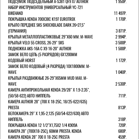
ПОДСУМОК ПОДСЕДЕЛЬНЫЙ A-S381 QF9 X7 AUTHOR
1 950Р.
НАБОР ИНСТРУМЕНТОВ УНИВЕРСАЛЬНЫЙ YC-721
BIKEHAND
11 497Р.
ПОКРЫШКА KENDA 700Х38С K197 EUROTREK
1 170Р.
КРЫЛО ПЕРЕДНЕЕ SKS SHOCKBLADE DARK 26+27,5"
(ГЕРМАНИЯ)
3 871Р.
КРЫЛЬЯ МЕТАЛЛОПЛАСТИКОВЫЕ 29"Х60 ММ. M-WAVE
2 994Р.
КРЫЛЬЯ VELO 55 CROSS, 26-29" SKS
3 500Р.
ПОДНОЖКА AKS-16A C X9 16-20" AUTHOR
1 500Р.
ЗАМОК ВЕЛО ЦЕПЬ (5 РАЗРЯДОВ) 6Х1200ММ
КОДОВЫЙ HORST
1 172Р.
ЗАМОК ВЕЛО КОДОВЫЙ (4 РАЗРЯДА) 10Х1800ММ. M-
WAVE
1 040Р.
КРЫЛЬЯ РАЗДВИЖНЫЕ 26-29"Х65ММ MUD MAX. M-
WAVE
2 530Р.
КАМЕРА АНТИПРОКОЛЬНАЯ KENDA 29/28" Х 1.9-2.35",
(50/58-622) АВТО НИППЕЛЬ
711Р.
КАМЕРА AUTHOR 28" (700 Х 18-25С, 18/25-622/635)
PRESTA
813Р.
ВЕЛОКАМЕРА 29" X 1,95-2,125 (50/54-622/630) АВТО
НИППЕЛЬ
318Р.
ПОКРЫШКА KENDA 12 1/2"Х1,75X2 1/4 K909A
720Р.
КАМЕРА 28" (700Х18-25С), 60ММ PRESTA. KENDA
680Р.
КАМЕРА KENDA 28" 700 Х 18-25С PRESTA
459Р.