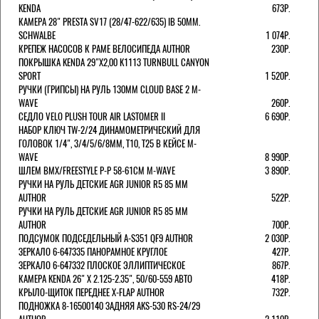
KENDA
673Р.
КАМЕРА 28" PRESTA SV17 (28/47-622/635) IB 50MM.
SCHWALBE
1 074Р.
КРЕПЕЖ НАСОСОВ К РАМЕ ВЕЛОСИПЕДА AUTHOR
230Р.
ПОКРЫШКА KENDA 29"Х2,00 K1113 TURNBULL CANYON
SPORT
1 520Р.
РУЧКИ (ГРИПСЫ) НА РУЛЬ 130ММ CLOUD BASE 2 M-
WAVE
260Р.
СЕДЛО VELO PLUSH TOUR AIR LASTOMER II
6 690Р.
НАБОР КЛЮЧ TW-2/24 ДИНАМОМЕТРИЧЕСКИЙ ДЛЯ
ГОЛОВОК 1/4", 3/4/5/6/8ММ, T10, T25 В КЕЙСЕ M-
WAVE
8 990Р.
ШЛЕМ ВМХ/FREESTYLE Р-Р 58-61СМ M-WAVE
3 890Р.
РУЧКИ НА РУЛЬ ДЕТСКИЕ AGR JUNIOR R5 85 ММ
AUTHOR
522Р.
РУЧКИ НА РУЛЬ ДЕТСКИЕ AGR JUNIOR R5 85 ММ
AUTHOR
700Р.
ПОДСУМОК ПОДСЕДЕЛЬНЫЙ A-S351 QF9 AUTHOR
2 030Р.
ЗЕРКАЛО 6-647335 ПАНОРАМНОЕ КРУГЛОЕ
427Р.
ЗЕРКАЛО 6-647332 ПЛОСКОЕ ЭЛЛИПТИЧЕСКОЕ
867Р.
КАМЕРА KENDA 26" Х 2.125-2.35", 50/60-559 АВТО
418Р.
КРЫЛО-ЩИТОК ПЕРЕДНЕЕ X-FLAP AUTHOR
732Р.
ПОДНОЖКА 8-16500140 ЗАДНЯЯ AKS-530 RS-24/29