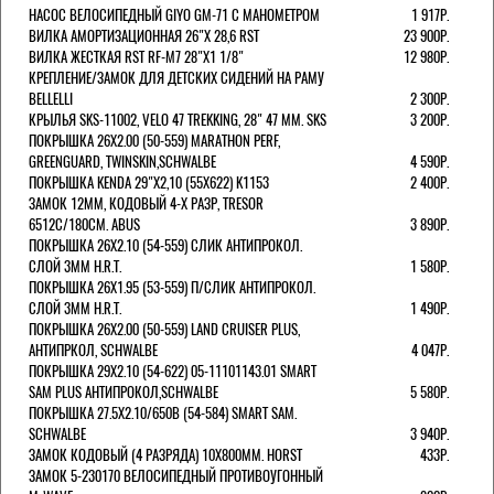
НАСОС ВЕЛОСИПЕДНЫЙ GIYO GM-71 С МАНОМЕТРОМ
1 917Р.
ВИЛКА АМОРТИЗАЦИОННАЯ 26"Х 28,6 RST
23 900Р.
ВИЛКА ЖЕСТКАЯ RST RF-M7 28"Х1 1/8"
12 980Р.
КРЕПЛЕНИЕ/ЗАМОК ДЛЯ ДЕТСКИХ СИДЕНИЙ НА РАМУ
BELLELLI
2 300Р.
КРЫЛЬЯ SKS-11002, VELO 47 TREKKING, 28" 47 ММ. SKS
3 200Р.
ПОКРЫШКА 26X2.00 (50-559) MARATHON PERF,
GREENGUARD, TWINSKIN,SCHWALBE
4 590Р.
ПОКРЫШКА KENDA 29"Х2,10 (55X622) K1153
2 400Р.
ЗАМОК 12ММ, КОДОВЫЙ 4-Х РАЗР, TRESOR
6512C/180СМ. ABUS
3 890Р.
ПОКРЫШКА 26X2.10 (54-559) СЛИК АНТИПРОКОЛ.
СЛОЙ 3ММ H.R.T.
1 580Р.
ПОКРЫШКА 26X1.95 (53-559) П/СЛИК АНТИПРОКОЛ.
СЛОЙ 3ММ H.R.T.
1 490Р.
ПОКРЫШКА 26X2.00 (50-559) LAND CRUISER PLUS,
АНТИПРКОЛ, SCHWALBE
4 047Р.
ПОКРЫШКА 29X2.10 (54-622) 05-11101143.01 SMART
SAM PLUS АНТИПРОКОЛ,SCHWALBE
5 580Р.
ПОКРЫШКА 27.5X2.10/650B (54-584) SMART SAM.
SCHWALBE
3 940Р.
ЗАМОК КОДОВЫЙ (4 РАЗРЯДА) 10Х800ММ. HORST
433Р.
ЗАМОК 5-230170 ВЕЛОСИПЕДНЫЙ ПРОТИВОУГОННЫЙ