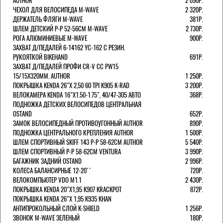
AUTHOR
2 090Р.
ЧЕХОЛ ДЛЯ ВЕЛОСИПЕДА M-WAVE
2 320Р.
ДЕРЖАТЕЛЬ ФЛЯГИ M-WAVE
381Р.
ШЛЕМ ДЕТСКИЙ Р-Р 52-56СМ M-WAVE
2 730Р.
РОГА АЛЮМИНИЕВЫЕ M-WAVE
900Р.
ЗАХВАТ Д/ПЕДАЛЕЙ 6-14162 YC-162 С РЕЗИН.
РУКОЯТКОЙ BIKEHAND
691Р.
ЗАХВАТ Д/ПЕДАЛЕЙ ПРОФИ CR-V CC PW15
15/15X320ММ. AUTHOR
1 250Р.
ПОКРЫШКА KENDA 26"Х 2,50 60 TPI K905 K-RAD
3 200Р.
ВЕЛОКАМЕРА KENDA 16"Х1.50-1.75", 40/47-305 АВТО
368Р.
ПОДНОЖКА ДЕТСКИХ ВЕЛОСИПЕДОВ ЦЕНТРАЛЬНАЯ
OSTAND
652Р.
ЗАМОК ВЕЛОСИПЕДНЫЙ ПРОТИВОУГОННЫЙ AUTHOR
890Р.
ПОДНОЖКА ЦЕНТРАЛЬНОГО КРЕПЛЕНИЯ AUTHOR
1 500Р.
ШЛЕМ СПОРТИВНЫЙ SKIFF 143 Р-Р 58-62СМ AUTHOR
5 540Р.
ШЛЕМ СПОРТИВНЫЙ Р-Р 58-62СМ VENTURA
3 990Р.
БАГАЖНИК ЗАДНИЙ OSTAND
2 996Р.
КОЛЕСА БАЛАНСИРНЫЕ 12-20''
720Р.
ВЕЛОКОМПЬЮТЕР VDO M1.1
2 430Р.
ПОКРЫШКА KENDA 20"Х1,95 K907 KRACKPOT
872Р.
ПОКРЫШКА KENDA 26"Х 1,95 K935 KHAN
АНТИПРОКОЛЬНЫЙ СЛОЙ K-SHIELD
1 256Р.
ЗВОНОК M-WAVE ЗЕЛЕНЫЙ
180Р.