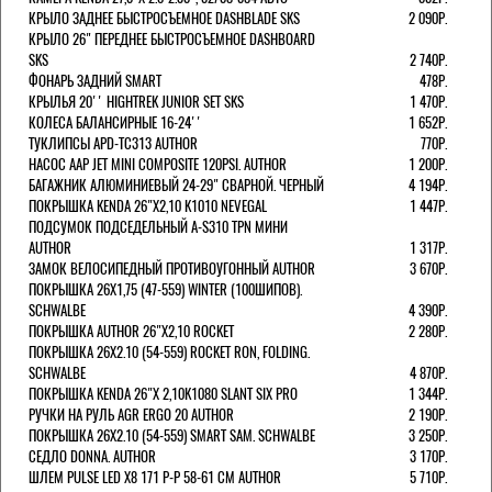
КРЫЛО ЗАДНЕЕ БЫСТРОСЪЕМНОЕ DASHBLADE SKS
2 090Р.
КРЫЛО 26" ПЕРЕДНЕЕ БЫСТРОСЪЕМНОЕ DASHBOARD
SKS
2 740Р.
ФОНАРЬ ЗАДНИЙ SMART
478Р.
КРЫЛЬЯ 20'' HIGHTREK JUNIOR SET SKS
1 470Р.
КОЛЕСА БАЛАНСИРНЫЕ 16-24''
1 652Р.
ТУКЛИПСЫ APD-TC313 AUTHOR
770Р.
НАСОС AAP JET MINI COMPOSITE 120PSI. AUTHOR
1 200Р.
БАГАЖНИК АЛЮМИНИЕВЫЙ 24-29" СВАРНОЙ. ЧЕРНЫЙ
4 194Р.
ПОКРЫШКА KENDA 26"Х2,10 K1010 NEVEGAL
1 447Р.
ПОДСУМОК ПОДСЕДЕЛЬНЫЙ A-S310 TPN МИНИ
AUTHOR
1 317Р.
ЗАМОК ВЕЛОСИПЕДНЫЙ ПРОТИВОУГОННЫЙ AUTHOR
3 670Р.
ПОКРЫШКА 26X1,75 (47-559) WINTER (100ШИПОВ).
SCHWALBE
4 390Р.
ПОКРЫШКА AUTHOR 26"Х2,10 ROCKET
2 280Р.
ПОКРЫШКА 26X2.10 (54-559) ROCKET RON, FOLDING.
SCHWALBE
4 870Р.
ПОКРЫШКА KENDA 26"Х 2,10K1080 SLANT SIX PRO
1 344Р.
РУЧКИ НА РУЛЬ AGR ERGO 20 AUTHOR
2 190Р.
ПОКРЫШКА 26X2.10 (54-559) SMART SAM. SCHWALBE
3 250Р.
СЕДЛО DONNA. AUTHOR
3 170Р.
ШЛЕМ PULSE LED X8 171 Р-Р 58-61 СМ AUTHOR
5 710Р.