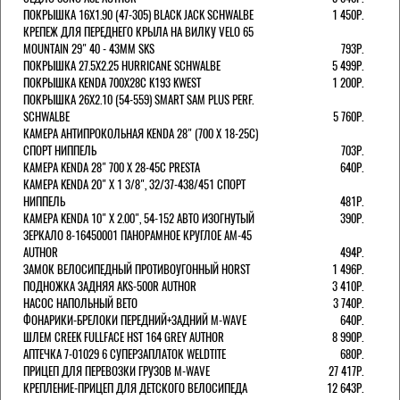
ПОКРЫШКА 16X1.90 (47-305) BLACK JACK SCHWALBE
1 450Р.
КРЕПЕЖ ДЛЯ ПЕРЕДНЕГО КРЫЛА НА ВИЛКУ VELO 65
MOUNTAIN 29" 40 - 43ММ SKS
793Р.
ПОКРЫШКА 27.5X2.25 HURRICANE SCHWALBE
5 499Р.
ПОКРЫШКА KENDA 700Х28С K193 KWEST
1 200Р.
ПОКРЫШКА 26X2.10 (54-559) SMART SAM PLUS PERF.
SCHWALBE
5 760Р.
КАМЕРА АНТИПРОКОЛЬНАЯ KENDA 28" (700 Х 18-25C)
СПОРТ НИППЕЛЬ
703Р.
КАМЕРА KENDA 28" 700 Х 28-45С PRESTA
640Р.
КАМЕРА KENDA 20" Х 1 3/8", 32/37-438/451 СПОРТ
НИППЕЛЬ
481Р.
КАМЕРА KENDA 10" Х 2.00", 54-152 АВТО ИЗОГНУТЫЙ
390Р.
ЗЕРКАЛО 8-16450001 ПАНОРАМНОЕ КРУГЛОЕ AM-45
AUTHOR
494Р.
ЗАМОК ВЕЛОСИПЕДНЫЙ ПРОТИВОУГОННЫЙ HORST
1 496Р.
ПОДНОЖКА ЗАДНЯЯ AKS-500R AUTHOR
3 410Р.
НАСОС НАПОЛЬНЫЙ BETO
3 740Р.
ФОНАРИКИ-БРЕЛОКИ ПЕРЕДНИЙ+ЗАДНИЙ M-WAVE
640Р.
ШЛЕМ CREEK FULLFACE HST 164 GREY AUTHOR
8 990Р.
АПТЕЧКА 7-01029 6 СУПЕРЗАПЛАТОК WELDTITE
680Р.
ПРИЦЕП ДЛЯ ПЕРЕВОЗКИ ГРУЗОВ M-WAVE
27 417Р.
КРЕПЛЕНИЕ-ПРИЦЕП ДЛЯ ДЕТСКОГО ВЕЛОСИПЕДА
12 643Р.