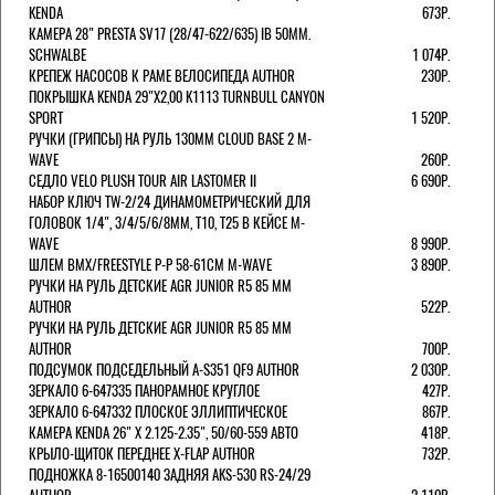
KENDA
673Р.
КАМЕРА 28" PRESTA SV17 (28/47-622/635) IB 50MM.
SCHWALBE
1 074Р.
КРЕПЕЖ НАСОСОВ К РАМЕ ВЕЛОСИПЕДА AUTHOR
230Р.
ПОКРЫШКА KENDA 29"Х2,00 K1113 TURNBULL CANYON
SPORT
1 520Р.
РУЧКИ (ГРИПСЫ) НА РУЛЬ 130ММ CLOUD BASE 2 M-
WAVE
260Р.
СЕДЛО VELO PLUSH TOUR AIR LASTOMER II
6 690Р.
НАБОР КЛЮЧ TW-2/24 ДИНАМОМЕТРИЧЕСКИЙ ДЛЯ
ГОЛОВОК 1/4", 3/4/5/6/8ММ, T10, T25 В КЕЙСЕ M-
WAVE
8 990Р.
ШЛЕМ ВМХ/FREESTYLE Р-Р 58-61СМ M-WAVE
3 890Р.
РУЧКИ НА РУЛЬ ДЕТСКИЕ AGR JUNIOR R5 85 ММ
AUTHOR
522Р.
РУЧКИ НА РУЛЬ ДЕТСКИЕ AGR JUNIOR R5 85 ММ
AUTHOR
700Р.
ПОДСУМОК ПОДСЕДЕЛЬНЫЙ A-S351 QF9 AUTHOR
2 030Р.
ЗЕРКАЛО 6-647335 ПАНОРАМНОЕ КРУГЛОЕ
427Р.
ЗЕРКАЛО 6-647332 ПЛОСКОЕ ЭЛЛИПТИЧЕСКОЕ
867Р.
КАМЕРА KENDA 26" Х 2.125-2.35", 50/60-559 АВТО
418Р.
КРЫЛО-ЩИТОК ПЕРЕДНЕЕ X-FLAP AUTHOR
732Р.
ПОДНОЖКА 8-16500140 ЗАДНЯЯ AKS-530 RS-24/29