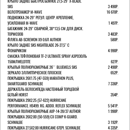
КРЫЛО ЗАДНЕЕ БЫСТРОСЪЕМНОЕ 27,5-29" X-BLADE.
SKS
3 490Р.
ВЕЛОТРЕНАЖЕР M-WAVE
16 670Р.
ПОДНОЖКА 24-29" РЕГУЛ. ЦЕНТР. КРЕПЛЕНИЕ,
УСИЛЕННАЯ M-WAVE
1 497Р.
БАГАЖНИК 24-29" СВАРНОЙ, 38*13,5 СМ ДЛЯ ДИСК.
ТОРМОЗОВ
3 483Р.
ФЛЯГА AB-SCREWON X9 0.6Л AUTHOR
580Р.
КРЫЛО ЗАДНЕЕ SKS NIGHTBLADE 26-27,5" С
ФОНАРИКОМ
4 990Р.
СМАЗКА ТЕФЛОНОВАЯ TF-2 ULTIMATE SPRAY АЭРОЗОЛЬ
150МЛWELDTITE
627Р.
КРЫЛЬЯ ПОЛНОРАЗМЕРНЫЕ 26'' BLUEMELS SKS
2 490Р.
ЗЕРКАЛО ЭЛЛИПТИЧЕСКОЕ ПЛОСКОЕ
652Р.
ПОКРЫШКА 26X1.75 (47-559) MARATHON PLUS,
SMARTGUARD SCHWALBE
7 336Р.
ДЕРЖАТЕЛЬ ВЕЛОCИПЕДА НАСТЕННЫЙ ТОРЦЕВОЙ
БЕЛЫЙ HORST
354Р.
ПОКРЫШКА 29X2.25 (57-622) HURRICANE
PERFORMANCE. HS499. RG. ADDIX. REFLEX SCHWALBE
5 541Р.
КРЫЛЬЯ ПОЛНОРАЗМЕРНЫЕ AXP-14-28/37 AUTHOR
1 990Р.
ПОКРЫШКА 26X2.00 (50-559) CX COMP K-GUARD.
SCHWALBE
3 192Р.
ПОКРЫШКА 27.5X2.00 HURRICANE 67EPI. SCHWALBE
4 335Р.