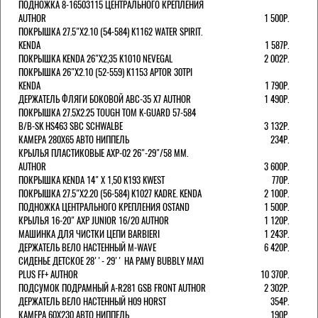
ПОДНОЖКА 8-16503115 ЦЕНТРАЛЬНОГО КРЕПЛЕНИЯ
AUTHOR
1 500Р.
ПОКРЫШКА 27.5"Х2.10 (54-584) K1162 WATER SPIRIT.
KENDA
1 587Р.
ПОКРЫШКА KENDA 26"Х2,35 K1010 NEVEGAL
2 002Р.
ПОКРЫШКА 26"Х2.10 (52-559) K1153 APTOR 30TPI
KENDA
1 790Р.
ДЕРЖАТЕЛЬ ФЛЯГИ БОКОВОЙ ABC-35 X7 AUTHOR
1 490Р.
ПОКРЫШКА 27.5X2.25 TOUGH TOM K-GUARD 57-584
B/B-SK HS463 SBC SCHWALBE
3 132Р.
КАМЕРА 280Х65 АВТО НИППЕЛЬ
234Р.
КРЫЛЬЯ ПЛАСТИКОВЫЕ AXP-02 26"-29"/58 ММ.
AUTHOR
3 600Р.
ПОКРЫШКА KENDA 14" Х 1,50 K193 KWEST
770Р.
ПОКРЫШКА 27.5"Х2.20 (56-584) K1027 KADRE. KENDA
2 100Р.
ПОДНОЖКА ЦЕНТРАЛЬНОГО КРЕПЛЕНИЯ OSTAND
1 500Р.
КРЫЛЬЯ 16-20" AXP JUNIOR 16/20 AUTHOR
1 120Р.
МАШИНКА ДЛЯ ЧИСТКИ ЦЕПИ BARBIERI
1 243Р.
ДЕРЖАТЕЛЬ ВЕЛО НАСТЕННЫЙ M-WAVE
6 420Р.
СИДЕНЬЕ ДЕТСКОЕ 28''- 29'' НА РАМУ BUBBLY MAXI
PLUS FF+ AUTHOR
10 370Р.
ПОДСУМОК ПОДРАМНЫЙ A-R281 GSB FRONT AUTHOR
2 302Р.
ДЕРЖАТЕЛЬ ВЕЛО НАСТЕННЫЙ H09 HORST
354Р.
КАМЕРА 60X230 АВТО НИППЕЛЬ
190Р.