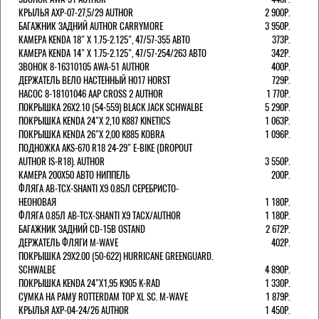
КРЫЛЬЯ AXP-07-27,5/29 AUTHOR
2 900Р.
БАГАЖНИК ЗАДНИЙ AUTHOR CARRYMORE
3 950Р.
КАМЕРА KENDA 18" Х 1.75-2.125", 47/57-355 АВТО
373Р.
КАМЕРА KENDA 14" Х 1.75-2.125", 47/57-254/263 АВТО
342Р.
ЗВОНОК 8-16310105 AWA-51 AUTHOR
400Р.
ДЕРЖАТЕЛЬ ВЕЛО НАСТЕННЫЙ H017 HORST
729Р.
НАСОС 8-18101046 AAP CROSS 2 AUTHOR
1 770Р.
ПОКРЫШКА 26X2.10 (54-559) BLACK JACK SCHWALBE
5 290Р.
ПОКРЫШКА KENDA 24"Х 2,10 K887 KINETICS
1 063Р.
ПОКРЫШКА KENDA 26"Х 2,00 K885 KOBRA
1 096Р.
ПОДНОЖКА AKS-670 R18 24-29" E-BIKE (DROPOUT
AUTHOR IS-R18). AUTHOR
3 550Р.
КАМЕРА 200Х50 АВТО НИППЕЛЬ
200Р.
ФЛЯГА AB-TCX-SHANTI X9 0.85Л СЕРЕБРИСТО-
НЕОНОВАЯ
1 180Р.
ФЛЯГА 0.85Л AB-TCX-SHANTI X9 TACX/AUTHOR
1 180Р.
БАГАЖНИК ЗАДНИЙ CD-15B OSTAND
2 672Р.
ДЕРЖАТЕЛЬ ФЛЯГИ M-WAVE
402Р.
ПОКРЫШКА 29X2.00 (50-622) HURRICANE GREENGUARD.
SCHWALBE
4 890Р.
ПОКРЫШКА KENDA 24"Х1,95 K905 K-RAD
1 330Р.
СУМКА НА РАМУ ROTTERDAM TOP XL SC. M-WAVE
1 879Р.
КРЫЛЬЯ AXP-04-24/26 AUTHOR
1 450Р.