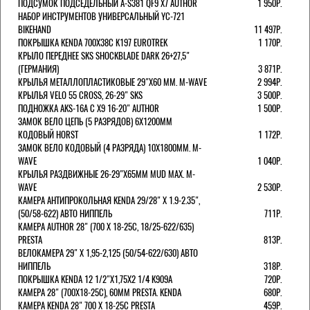
ПОДСУМОК ПОДСЕДЕЛЬНЫЙ A-S381 QF9 X7 AUTHOR
1 950Р.
НАБОР ИНСТРУМЕНТОВ УНИВЕРСАЛЬНЫЙ YC-721
BIKEHAND
11 497Р.
ПОКРЫШКА KENDA 700Х38С K197 EUROTREK
1 170Р.
КРЫЛО ПЕРЕДНЕЕ SKS SHOCKBLADE DARK 26+27,5"
(ГЕРМАНИЯ)
3 871Р.
КРЫЛЬЯ МЕТАЛЛОПЛАСТИКОВЫЕ 29"Х60 ММ. M-WAVE
2 994Р.
КРЫЛЬЯ VELO 55 CROSS, 26-29" SKS
3 500Р.
ПОДНОЖКА AKS-16A C X9 16-20" AUTHOR
1 500Р.
ЗАМОК ВЕЛО ЦЕПЬ (5 РАЗРЯДОВ) 6Х1200ММ
КОДОВЫЙ HORST
1 172Р.
ЗАМОК ВЕЛО КОДОВЫЙ (4 РАЗРЯДА) 10Х1800ММ. M-
WAVE
1 040Р.
КРЫЛЬЯ РАЗДВИЖНЫЕ 26-29"Х65ММ MUD MAX. M-
WAVE
2 530Р.
КАМЕРА АНТИПРОКОЛЬНАЯ KENDA 29/28" Х 1.9-2.35",
(50/58-622) АВТО НИППЕЛЬ
711Р.
КАМЕРА AUTHOR 28" (700 Х 18-25С, 18/25-622/635)
PRESTA
813Р.
ВЕЛОКАМЕРА 29" X 1,95-2,125 (50/54-622/630) АВТО
НИППЕЛЬ
318Р.
ПОКРЫШКА KENDA 12 1/2"Х1,75X2 1/4 K909A
720Р.
КАМЕРА 28" (700Х18-25С), 60ММ PRESTA. KENDA
680Р.
КАМЕРА KENDA 28" 700 Х 18-25С PRESTA
459Р.