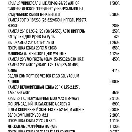
КРЫЛЬЯ УНИВЕРСАЛЬНЫЕ AXP-02-24/29 AUTHOR
1 500Р.
СИДЕНЬЕ ДЕТСКОЕ "ПЕРЕДНЕЕ" УНИВЕРСАЛЬНОЕ НА
РАМУ/ВЫНОС RABBIT B-FIX BELLELLI
5 300Р.
КАМЕРА 700" Х 18/23C (23-622/630) НИППЕЛЬ PRESTA.
HORST
286Р.
КАМЕРА 26" X 1,95-2,125 (50/54-559), АВТО НИППЕЛЬ
258Р.
ЗАГЛУШКИ ДЛЯ РУЧЕК НА РУЛЬ
42Р.
ВЕЛОКАМЕРА 20" Х 4 1/4" АВТО
1 260Р.
ПОКРЫШКА KENDA 20"Х1,5 K1038
658Р.
МАШИНКА ДЛЯ ЧИСТКИ ЦЕПИ WELDTITE
4 125Р.
КАМЕРА 28"/700 PRESTA 48ММ 35/45Х622/630 H.R.T.
450Р.
КАМЕРА 20" АВТО "УЗКАЯ" 1.25-1.50 (32/40-406)
KENDA
414Р.
СЕДЛО КОМФОРТНОЕ VECTOR ERGO GEL VACUUM
AUTHOR
3 090Р.
КАМЕРА ВЕЛОСИПЕДНАЯ KENDA 26" Х 1.75-2.125",
47/57-559 АВТО
450Р.
КРЫЛЬЯ ПОЛНОРАЗМЕРНЫЕ MUD MAX II M-WAVE
2 910Р.
ФОНАРЬ ЗАДНИЙ НА БАГАЖНИК A CADDY 3
690Р.
ШЛЕМ СПОРТИВНЫЙ SKIFF 143 Р-Р 52-58СМ AUTHOR
3 380Р.
ВЕЛОКОМПЬЮТЕР VDO M2.1
2 200Р.
ПОКРЫШКА KENDA 20"Х 2,0 K870
1 110Р.
ДЕРЖАТЕЛЬ СМАРТФОНА НА РУЛЬ
1 136Р.
ПОКРЫШКА KENDA 26"Х 1,75 K1112 KOLONIZER
2 076Р.