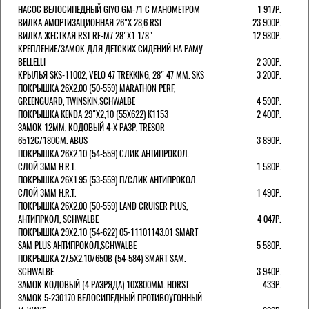
НАСОС ВЕЛОСИПЕДНЫЙ GIYO GM-71 С МАНОМЕТРОМ
1 917Р.
ВИЛКА АМОРТИЗАЦИОННАЯ 26"Х 28,6 RST
23 900Р.
ВИЛКА ЖЕСТКАЯ RST RF-M7 28"Х1 1/8"
12 980Р.
КРЕПЛЕНИЕ/ЗАМОК ДЛЯ ДЕТСКИХ СИДЕНИЙ НА РАМУ
BELLELLI
2 300Р.
КРЫЛЬЯ SKS-11002, VELO 47 TREKKING, 28" 47 ММ. SKS
3 200Р.
ПОКРЫШКА 26X2.00 (50-559) MARATHON PERF,
GREENGUARD, TWINSKIN,SCHWALBE
4 590Р.
ПОКРЫШКА KENDA 29"Х2,10 (55X622) K1153
2 400Р.
ЗАМОК 12ММ, КОДОВЫЙ 4-Х РАЗР, TRESOR
6512C/180СМ. ABUS
3 890Р.
ПОКРЫШКА 26X2.10 (54-559) СЛИК АНТИПРОКОЛ.
СЛОЙ 3ММ H.R.T.
1 580Р.
ПОКРЫШКА 26X1.95 (53-559) П/СЛИК АНТИПРОКОЛ.
СЛОЙ 3ММ H.R.T.
1 490Р.
ПОКРЫШКА 26X2.00 (50-559) LAND CRUISER PLUS,
АНТИПРКОЛ, SCHWALBE
4 047Р.
ПОКРЫШКА 29X2.10 (54-622) 05-11101143.01 SMART
SAM PLUS АНТИПРОКОЛ,SCHWALBE
5 580Р.
ПОКРЫШКА 27.5X2.10/650B (54-584) SMART SAM.
SCHWALBE
3 940Р.
ЗАМОК КОДОВЫЙ (4 РАЗРЯДА) 10Х800ММ. HORST
433Р.
ЗАМОК 5-230170 ВЕЛОСИПЕДНЫЙ ПРОТИВОУГОННЫЙ