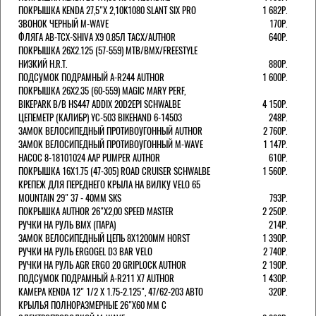
ПОКРЫШКА KENDA 27,5"Х 2,10K1080 SLANT SIX PRO
1 682Р.
ЗВОНОК ЧЕРНЫЙ M-WAVE
170Р.
ФЛЯГА AB-TCX-SHIVA X9 0.85Л TACX/AUTHOR
640Р.
ПОКРЫШКА 26X2.125 (57-559) MTB/BMX/FREESTYLE
НИЗКИЙ H.R.T.
880Р.
ПОДСУМОК ПОДРАМНЫЙ A-R244 AUTHOR
1 600Р.
ПОКРЫШКА 26X2.35 (60-559) MAGIC MARY PERF,
BIKEPARK B/B HS447 ADDIX 20D2EPI SCHWALBE
4 150Р.
ЦЕПЕМЕТР (КАЛИБР) YC-503 BIKEHAND 6-14503
248Р.
ЗАМОК ВЕЛОСИПЕДНЫЙ ПРОТИВОУГОННЫЙ AUTHOR
2 760Р.
ЗАМОК ВЕЛОСИПЕДНЫЙ ПРОТИВОУГОННЫЙ M-WAVE
1 147Р.
НАСОС 8-18101024 AAP PUMPER AUTHOR
610Р.
ПОКРЫШКА 16X1.75 (47-305) ROAD CRUISER SCHWALBE
1 560Р.
КРЕПЕЖ ДЛЯ ПЕРЕДНЕГО КРЫЛА НА ВИЛКУ VELO 65
MOUNTAIN 29" 37 - 40ММ SKS
793Р.
ПОКРЫШКА AUTHOR 26"Х2,00 SPEED MASTER
2 250Р.
РУЧКИ НА РУЛЬ BMX (ПАРА)
214Р.
ЗАМОК ВЕЛОCИПЕДНЫЙ ЦЕПЬ 8Х1200ММ HORST
1 390Р.
РУЧКИ НА РУЛЬ ERGOGEL D3 BAR VELO
2 740Р.
РУЧКИ НА РУЛЬ AGR ERGO 20 GRIPLOCK AUTHOR
2 190Р.
ПОДСУМОК ПОДРАМНЫЙ A-R211 X7 AUTHOR
1 430Р.
КАМЕРА KENDA 12" 1/2 Х 1.75-2.125", 47/62-203 АВТО
320Р.
КРЫЛЬЯ ПОЛНОРАЗМЕРНЫЕ 26"Х60 ММ С