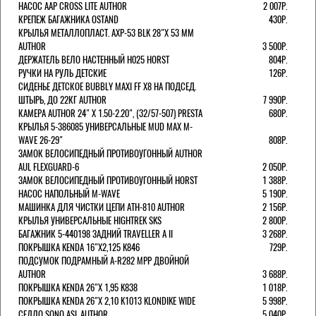
НАСОС AAP CROSS LITE AUTHOR
2 007Р.
КРЕПЕЖ БАГАЖНИКА OSTAND
430Р.
КРЫЛЬЯ МЕТАЛЛОПЛАСТ. AXP-53 BLK 28"Х 53 ММ
AUTHOR
3 500Р.
ДЕРЖАТЕЛЬ ВЕЛО НАСТЕННЫЙ H025 HORST
804Р.
РУЧКИ НА РУЛЬ ДЕТСКИЕ
126Р.
СИДЕНЬЕ ДЕТСКОЕ BUBBLY MAXI FF X8 НА ПОДСЕД.
ШТЫРЬ, ДО 22КГ AUTHOR
7 990Р.
КАМЕРА AUTHOR 24" Х 1.50-2.20", (32/57-507) PRESTA
680Р.
КРЫЛЬЯ 5-386085 УНИВЕРСАЛЬНЫЕ MUD MAX M-
WAVE 26-29"
808Р.
ЗАМОК ВЕЛОСИПЕДНЫЙ ПРОТИВОУГОННЫЙ AUTHOR
AUL FLEXGUARD-6
2 050Р.
ЗАМОК ВЕЛОСИПЕДНЫЙ ПРОТИВОУГОННЫЙ HORST
1 388Р.
НАСОС НАПОЛЬНЫЙ M-WAVE
5 190Р.
МАШИНКА ДЛЯ ЧИСТКИ ЦЕПИ ATH-810 AUTHOR
2 156Р.
КРЫЛЬЯ УНИВЕРСАЛЬНЫЕ HIGHTREK SKS
2 800Р.
БАГАЖНИК 5-440198 ЗАДНИЙ TRAVELLER A II
3 268Р.
ПОКРЫШКА KENDA 16"Х2,125 K846
729Р.
ПОДСУМОК ПОДРАМНЫЙ A-R282 MPP ДВОЙНОЙ
AUTHOR
3 688Р.
ПОКРЫШКА KENDA 26"Х 1,95 K838
1 018Р.
ПОКРЫШКА KENDA 26"Х 2,10 K1013 KLONDIKE WIDE
5 998Р.
СЕДЛО SONO ASL AUTHOR
5 040Р.