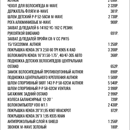
AUTHOR
2 090Р.
ЧЕХОЛ ДЛЯ ВЕЛОСИПЕДА M-WAVE
2 320Р.
ДЕРЖАТЕЛЬ ФЛЯГИ M-WAVE
381Р.
ШЛЕМ ДЕТСКИЙ Р-Р 52-56СМ M-WAVE
2 730Р.
РОГА АЛЮМИНИЕВЫЕ M-WAVE
900Р.
ЗАХВАТ Д/ПЕДАЛЕЙ 6-14162 YC-162 С РЕЗИН.
РУКОЯТКОЙ BIKEHAND
691Р.
ЗАХВАТ Д/ПЕДАЛЕЙ ПРОФИ CR-V CC PW15
15/15X320ММ. AUTHOR
1 250Р.
ПОКРЫШКА KENDA 26"Х 2,50 60 TPI K905 K-RAD
3 200Р.
ВЕЛОКАМЕРА KENDA 16"Х1.50-1.75", 40/47-305 АВТО
368Р.
ПОДНОЖКА ДЕТСКИХ ВЕЛОСИПЕДОВ ЦЕНТРАЛЬНАЯ
OSTAND
652Р.
ЗАМОК ВЕЛОСИПЕДНЫЙ ПРОТИВОУГОННЫЙ AUTHOR
890Р.
ПОДНОЖКА ЦЕНТРАЛЬНОГО КРЕПЛЕНИЯ AUTHOR
1 500Р.
ШЛЕМ СПОРТИВНЫЙ SKIFF 143 Р-Р 58-62СМ AUTHOR
5 540Р.
ШЛЕМ СПОРТИВНЫЙ Р-Р 58-62СМ VENTURA
3 990Р.
БАГАЖНИК ЗАДНИЙ OSTAND
2 996Р.
КОЛЕСА БАЛАНСИРНЫЕ 12-20''
720Р.
ВЕЛОКОМПЬЮТЕР VDO M1.1
2 430Р.
ПОКРЫШКА KENDA 20"Х1,95 K907 KRACKPOT
872Р.
ПОКРЫШКА KENDA 26"Х 1,95 K935 KHAN
АНТИПРОКОЛЬНЫЙ СЛОЙ K-SHIELD
1 256Р.
ЗВОНОК M-WAVE ЗЕЛЕНЫЙ
180Р.