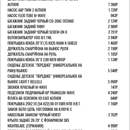
AUTHOR
7 360Р.
НАСОС AAP TWIN 2 AUTHOR
1 720Р.
НАСОС FLEXI TUBE M-WAVE
943Р.
БАГАЖНИК ЗАДНИЙ ЧЕРНЫЙ СD-20AC OSTAND
2 124Р.
БАГАЖНИК ЗАДНИЙ THINY
2 980Р.
БАГАЖНИК ЗАДНИЙ ЧЕРНЫЙ SCREW-ON II
2 791Р.
ВЕЛОКОМПЬЮТЕР VDO M1.1WL
3 940Р.
ПОКРЫШКА KENDA 20"Х1,75 K935 KHAN K-SHIELD
1 460Р.
ДЕРЖАТЕЛЬ СМАРТФОНА НА ВЫНОС РУЛЯ
2 190Р.
ДЕРЖАТЕЛЬ СМАРТФОНА НА РУЛЬ
1 105Р.
ПОКРЫШКА KENDA 26"Х 2,00 K878 KRISP
1 134Р.
СИДЕНЬЕ ДЕТСКОЕ "ПЕРЕДНЕЕ" УНИВЕРСАЛЬНОЕ НА
РАМУ/ВЫНОС
5 540Р.
СИДЕНЬЕ ДЕТСКОЕ "ПЕРЕДНЕЕ" УНИВЕРСАЛЬНОЕ НА
ВЫНОС LIGHT F BELLELLI
5 990Р.
ЗВОНОК КРАСНЫЙ M-WAVE
147Р.
ПОДСУМОК ПОДРАМНЫЙ BP TRIANGLEM-WAVE
4 240Р.
ФЛЯГА AB-SCREWON X9 0.8Л AUTHOR
640Р.
ПОКРЫШКА 29X2.10 (54-622) 00-011089 MTB H.R.T.
1 160Р.
ЗАМОК ВЕЛО ЦЕПЬ 10Х1200ММ НА КЛЮЧЕ С
НАВЕСНЫМ ЗАМКОМ ЧЕРНЫЙ HORST
2 762Р.
КРЫЛО ЗАДНЕЕ 28-29" С ФОНАРИКОМ SKS
NIGHTBLADE. (ГЕРМАНИЯ)
4 990Р.