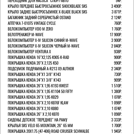
ПЕРЕХОДНИК ДЛЯ НАСОСА "СПОРТ-АВТО"
54Р.
КРЫЛО ПЕРЕДНЕЕ БЫСТРОСЪЕМНОЕ SHOCKBLADE SKS
3 490Р.
КРЫЛО ЗАДНЕЕ БЫСТРОСЪЕМНОЕ X-BLADE BLACK SKS
3 871Р.
БАГАЖНИК ЗАДНИЙ СЕРЕБРИСТЫЙ OSTAND
2 124Р.
АПТЕЧКА 7-01075 VINTAGE CYCLE
760Р.
ВЕЛОКОМПЬЮТЕР VDO M ZERO
1 760Р.
ВЕЛОТРЕНАЖЕР M-WAVE
17 900Р.
ВЕЛОКОМПЬЮТЕР X-IV SILICON СИНИЙ M-WAVE
3 900Р.
ВЕЛОКОМПЬЮТЕР X-IV SILICON ЧЕРНЫЙ M-WAVE
2 840Р.
ВЕЛОКОМПЬЮТЕР VENTURA Х
938Р.
ПОКРЫШКА KENDA 16"Х2,125 K905 K-RAD
900Р.
ПОКРЫШКА KENDA 20"Х 2,125 K50
990Р.
ПОДСУМОК ПОДРАМНЫЙ A-R213 X9 AUTHOR
2 340Р.
ПОКРЫШКА KENDA 24"Х1 3/8" K143
730Р.
ПОКРЫШКА KENDA 24"Х1 3/8" K143
909Р.
ПОКРЫШКА KENDA 26"Х 1,95 K193 KWEST
1 510Р.
ПОКРЫШКА KENDA 26"Х 1,95 K1104 50 FIFTY
1 380Р.
ПОКРЫШКА KENDA 26"Х 1,95 K829
1 078Р.
ПОКРЫШКА KENDA 26"Х 2,10 K876F KLAW
1 098Р.
ПОКРЫШКА KENDA 26"Х 2,10 K880
1 074Р.
ПОКРЫШКА KENDA 26" Х 2,10 K870
1 098Р.
СИДЕНЬЕ ДЕТСКОЕ "ПЕРЕДНЕЕ" НА РАМУ
3 333Р.
КРЫЛЬЯ SKS VELO 65 MOUNTAIN, 26" 65 ММ
1 700Р.
ПОКРЫШКА 20X1.75 (47-406) ROAD CRUISER SCHWALBE
1 945Р.