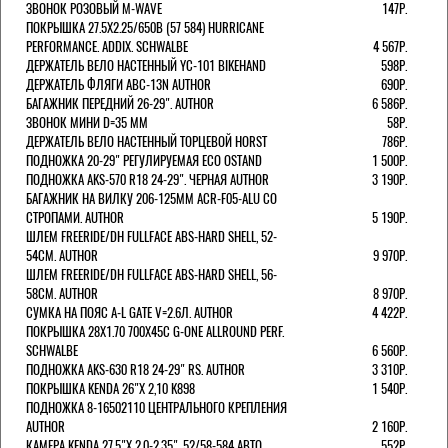
ЗВОНОК РОЗОВЫЙ M-WAVE
147Р.
ПОКРЫШКА 27.5X2.25/650B (57 584) HURRICANE
PERFORMANCE. ADDIX. SCHWALBE
4 567Р.
ДЕРЖАТЕЛЬ ВЕЛО НАСТЕННЫЙ YC-101 BIKEHAND
598Р.
ДЕРЖАТЕЛЬ ФЛЯГИ ABC-13N AUTHOR
690Р.
БАГАЖНИК ПЕРЕДНИЙ 26-29". AUTHOR
6 586Р.
ЗВОНОК МИНИ D=35 ММ
58Р.
ДЕРЖАТЕЛЬ ВЕЛО НАСТЕННЫЙ ТОРЦЕВОЙ HORST
786Р.
ПОДНОЖКА 20-29" РЕГУЛИРУЕМАЯ ECO OSTAND
1 500Р.
ПОДНОЖКА AKS-570 R18 24-29". ЧЕРНАЯ AUTHOR
3 190Р.
БАГАЖНИК НА ВИЛКУ 206-125ММ ACR-F05-ALU СО
СТРОПАМИ. AUTHOR
5 190Р.
ШЛЕМ FREERIDE/DH FULLFACE ABS-HARD SHELL, 52-
54СМ. AUTHOR
9 970Р.
ШЛЕМ FREERIDE/DH FULLFACE ABS-HARD SHELL, 56-
58СМ. AUTHOR
8 970Р.
СУМКА НА ПОЯС A-L GATE V=2.6Л. AUTHOR
4 422Р.
ПОКРЫШКА 28X1.70 700X45C G-ONE ALLROUND PERF.
SCHWALBE
6 560Р.
ПОДНОЖКА AKS-630 R18 24-29" RS. AUTHOR
3 310Р.
ПОКРЫШКА KENDA 26"Х 2,10 K898
1 540Р.
ПОДНОЖКА 8-16502110 ЦЕНТРАЛЬНОГО КРЕПЛЕНИЯ
AUTHOR
2 160Р.
КАМЕРА KENDA 27,5"Х 2.0-2.35", 52/58-584 АВТО
552Р.