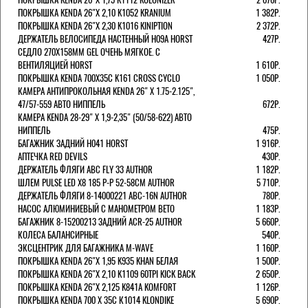
ПОКРЫШКА KENDA 26"Х 2,10 K1052 KRANIUM
1 382Р.
ПОКРЫШКА KENDA 26"Х 2,30 K1016 KINIPTION
2 372Р.
ДЕРЖАТЕЛЬ ВЕЛОСИПЕДА НАСТЕННЫЙ H09A HORST
427Р.
СЕДЛО 270Х158ММ GEL ОЧЕНЬ МЯГКОЕ. С
ВЕНТИЛЯЦИЕЙ HORST
1 610Р.
ПОКРЫШКА KENDA 700Х35С K161 CROSS CYCLO
1 050Р.
КАМЕРА АНТИПРОКОЛЬНАЯ KENDA 26" Х 1.75-2.125",
47/57-559 АВТО НИППЕЛЬ
672Р.
КАМЕРА KENDA 28-29" Х 1,9-2,35" (50/58-622) АВТО
НИППЕЛЬ
475Р.
БАГАЖНИК ЗАДНИЙ H041 HORST
1 916Р.
АПТЕЧКА RED DEVILS
430Р.
ДЕРЖАТЕЛЬ ФЛЯГИ АВС FLY 33 AUTHOR
1 182Р.
ШЛЕМ PULSE LED X8 185 Р-Р 52-58СМ AUTHOR
5 710Р.
ДЕРЖАТЕЛЬ ФЛЯГИ 8-14000221 ABC-16N AUTHOR
780Р.
НАСОС АЛЮМИНИЕВЫЙ С МАНОМЕТРОМ BETO
1 183Р.
БАГАЖНИК 8-15200213 ЗАДНИЙ ACR-25 AUTHOR
5 660Р.
КОЛЕСА БАЛАНСИРНЫЕ
540Р.
ЭКСЦЕНТРИК ДЛЯ БАГАЖНИКА M-WAVE
1 160Р.
ПОКРЫШКА KENDA 26"Х 1,95 K935 KHAN БЕЛАЯ
1 500Р.
ПОКРЫШКА KENDA 26"Х 2,10 K1109 60TPI KICK BACK
2 650Р.
ПОКРЫШКА KENDA 26"Х 2,125 K841A KOMFORT
1 126Р.
ПОКРЫШКА KENDA 700 Х 35С К1014 KLONDIKE
5 690Р.