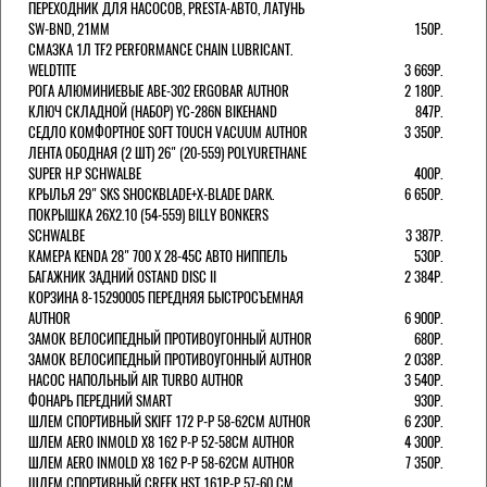
ПЕРЕХОДНИК ДЛЯ НАСОСОВ, PRESTA-АВТО, ЛАТУНЬ
SW-BND, 21ММ
150Р.
СМАЗКА 1Л TF2 PERFORMANCE CHAIN LUBRICANT.
WELDTITE
3 669Р.
РОГА АЛЮМИНИЕВЫЕ ABE-302 ERGOBAR AUTHOR
2 180Р.
КЛЮЧ СКЛАДНОЙ (НАБОР) YC-286N BIKEHAND
847Р.
СЕДЛО КОМФОРТНОЕ SOFT TOUCH VACUUM AUTHOR
3 350Р.
ЛЕНТА ОБОДНАЯ (2 ШТ) 26" (20-559) POLYURETHANE
SUPER H.P SCHWALBE
400Р.
КРЫЛЬЯ 29" SKS SHOCKBLADE+X-BLADE DARK.
6 650Р.
ПОКРЫШКА 26X2.10 (54-559) BILLY BONKERS
SCHWALBE
3 387Р.
КАМЕРА KENDA 28" 700 Х 28-45С АВТО НИППЕЛЬ
530Р.
БАГАЖНИК ЗАДНИЙ OSTAND DISC II
2 384Р.
КОРЗИНА 8-15290005 ПЕРЕДНЯЯ БЫСТРОСЪЕМНАЯ
AUTHOR
6 900Р.
ЗАМОК ВЕЛОСИПЕДНЫЙ ПРОТИВОУГОННЫЙ AUTHOR
680Р.
ЗАМОК ВЕЛОСИПЕДНЫЙ ПРОТИВОУГОННЫЙ AUTHOR
2 038Р.
НАСОС НАПОЛЬНЫЙ AIR TURBO AUTHOR
3 540Р.
ФОНАРЬ ПЕРЕДНИЙ SMART
930Р.
ШЛЕМ СПОРТИВНЫЙ SKIFF 172 Р-Р 58-62СМ AUTHOR
6 230Р.
ШЛЕМ AERO INMOLD X8 162 Р-Р 52-58СМ AUTHOR
4 300Р.
ШЛЕМ AERO INMOLD X8 162 Р-Р 58-62СМ AUTHOR
7 350Р.
ШЛЕМ СПОРТИВНЫЙ CREEK HST 161Р-Р 57-60 СМ