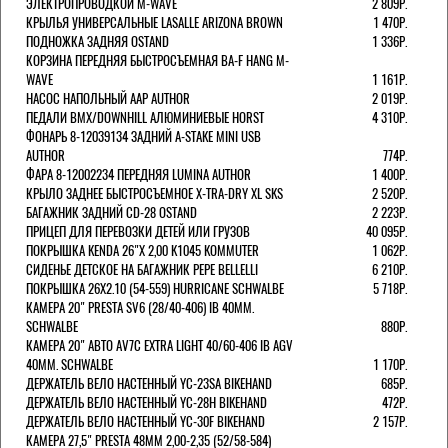
ЭЛЕКТРОПРОВОДКОЙ M-WAVE
2 809Р.
КРЫЛЬЯ УНИВЕРСАЛЬНЫЕ LASALLE ARIZONA BROWN
1 470Р.
ПОДНОЖКА ЗАДНЯЯ OSTAND
1 336Р.
КОРЗИНА ПЕРЕДНЯЯ БЫСТРОСЪЕМНАЯ BA-F HANG M-
WAVE
1 161Р.
НАСОС НАПОЛЬНЫЙ AAP AUTHOR
2 019Р.
ПЕДАЛИ BMX/DOWNHILL АЛЮМИНИЕВЫЕ HORST
4 310Р.
ФОНАРЬ 8-12039134 ЗАДНИЙ A-STAKE MINI USB
AUTHOR
774Р.
ФАРА 8-12002234 ПЕРЕДНЯЯ LUMINA AUTHOR
1 400Р.
КРЫЛО ЗАДНЕЕ БЫСТРОСЪЕМНОЕ X-TRA-DRY XL SKS
2 520Р.
БАГАЖНИК ЗАДНИЙ CD-28 OSTAND
2 223Р.
ПРИЦЕП ДЛЯ ПЕРЕВОЗКИ ДЕТЕЙ ИЛИ ГРУЗОВ
40 095Р.
ПОКРЫШКА KENDA 26"Х 2,00 K1045 KOMMUTER
1 062Р.
СИДЕНЬЕ ДЕТСКОЕ НА БАГАЖНИК PEPE BELLELLI
6 210Р.
ПОКРЫШКА 26X2.10 (54-559) HURRICANE SCHWALBE
5 718Р.
КАМЕРА 20" PRESTA SV6 (28/40-406) IB 40MM.
SCHWALBE
880Р.
КАМЕРА 20" АВТО AV7C EXTRA LIGHT 40/60-406 IB AGV
40MM. SCHWALBE
1 170Р.
ДЕРЖАТЕЛЬ ВЕЛО НАСТЕННЫЙ YC-23SA BIKEHAND
685Р.
ДЕРЖАТЕЛЬ ВЕЛО НАСТЕННЫЙ YC-28H BIKEHAND
472Р.
ДЕРЖАТЕЛЬ ВЕЛО НАСТЕННЫЙ YC-30F BIKEHAND
2 157Р.
КАМЕРА 27,5" PRESTA 48ММ 2,00-2,35 (52/58-584)