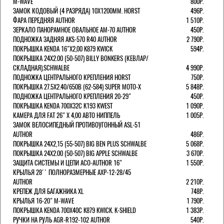
M-WAVE
800Р.
ЗАМОК КОДОВЫЙ (4 РАЗРЯДА) 10Х1200ММ. HORST
496Р.
ФАРА ПЕРЕДНЯЯ AUTHOR
1 510Р.
ЗЕРКАЛО ПАНОРАМНОЕ ОВАЛЬНОЕ AM-70 AUTHOR
450Р.
ПОДНОЖКА ЗАДНЯЯ AKS-570 R40 AUTHOR
2 790Р.
ПОКРЫШКА KENDA 16"Х2,00 K879 KWICK
594Р.
ПОКРЫШКА 24X2.00 (50-507) BILLY BONKERS (КЕВЛАР/
СКЛАДНАЯ).SCHWALBE
4 990Р.
ПОДНОЖКА ЦЕНТРАЛЬНОГО КРЕПЛЕНИЯ HORST
750Р.
ПОКРЫШКА 27.5X2.40/650B (62-584) SUPER MOTO-X
5 848Р.
ПОДНОЖКА ЦЕНТРАЛЬНОГО КРЕПЛЕНИЯ 20-29"
450Р.
ПОКРЫШКА KENDA 700Х32С K193 KWEST
1 090Р.
КАМЕРА ДЛЯ FAT 26" X 4,00 АВТО НИППЕЛЬ
1 005Р.
ЗАМОК ВЕЛОСИПЕДНЫЙ ПРОТИВОУГОННЫЙ ASL-51
AUTHOR
486Р.
ПОКРЫШКА 24X2,15 (55-507) BIG BEN PLUS SCHWALBE
5 068Р.
ПОКРЫШКА 24X2.00 (50-507) BIG APPLE SCHWALBE
3 670Р.
ЗАЩИТА СИСТЕМЫ И ЦЕПИ ACO-AUTHOR 16"
1 550Р.
КРЫЛЬЯ 28'' ПОЛНОРАЗМЕРНЫЕ AXP-12-28/45
AUTHOR
2 210Р.
КРЕПЕЖ ДЛЯ БАГАЖНИКА XL
748Р.
КРЫЛЬЯ 16-20" M-WAVE
1 790Р.
ПОКРЫШКА KENDA 700Х40С K879 KWICK. K-SHIELD
1 383Р.
РУЧКИ НА РУЛЬ AGR-R192-102 AUTHOR
540Р.