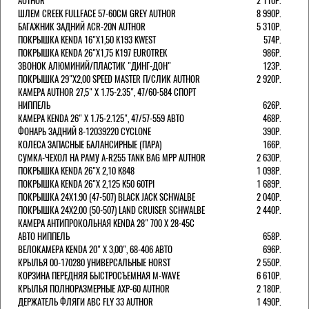
AUTHOR
2 110Р.
ШЛЕМ CREEK FULLFACE 57-60СМ GREY AUTHOR
8 990Р.
БАГАЖНИК ЗАДНИЙ ACR-20N AUTHOR
5 310Р.
ПОКРЫШКА KENDA 16"Х1,50 K193 KWEST
574Р.
ПОКРЫШКА KENDA 26"Х1,75 K197 EUROTREK
986Р.
ЗВОНОК АЛЮМИНИЙ/ПЛАСТИК "ДИНГ-ДОН"
123Р.
ПОКРЫШКА 29"Х2,00 SPEED MASTER П/СЛИК AUTHOR
2 920Р.
КАМЕРА AUTHOR 27,5" Х 1.75-2.35", 47/60-584 СПОРТ
НИППЕЛЬ
626Р.
КАМЕРА KENDA 26" Х 1.75-2.125", 47/57-559 АВТО
468Р.
ФОНАРЬ ЗАДНИЙ 8-12039220 CYCLONE
390Р.
КОЛЕСА ЗАПАСНЫЕ БАЛАНСИРНЫЕ (ПАРА)
166Р.
CУМКА-ЧЕХОЛ НА РАМУ A-R255 TANK BAG MPP AUTHOR
2 630Р.
ПОКРЫШКА KENDA 26"Х 2,10 K848
1 098Р.
ПОКРЫШКА KENDA 26"Х 2,125 K50 60TPI
1 689Р.
ПОКРЫШКА 24X1.90 (47-507) BLACK JACK SCHWALBE
2 040Р.
ПОКРЫШКА 24X2.00 (50-507) LAND CRUISER SCHWALBE
2 440Р.
КАМЕРА АНТИПРОКОЛЬНАЯ KENDA 28" 700 Х 28-45C
АВТО НИППЕЛЬ
658Р.
ВЕЛОКАМЕРА KENDA 20" Х 3,00", 68-406 АВТО
696Р.
КРЫЛЬЯ 00-170280 УНИВЕРСАЛЬНЫЕ HORST
2 550Р.
КОРЗИНА ПЕРЕДНЯЯ БЫСТРОСЪЕМНАЯ M-WAVE
6 610Р.
КРЫЛЬЯ ПОЛНОРАЗМЕРНЫЕ AXP-60 AUTHOR
2 180Р.
ДЕРЖАТЕЛЬ ФЛЯГИ АВС FLY 33 AUTHOR
1 490Р.