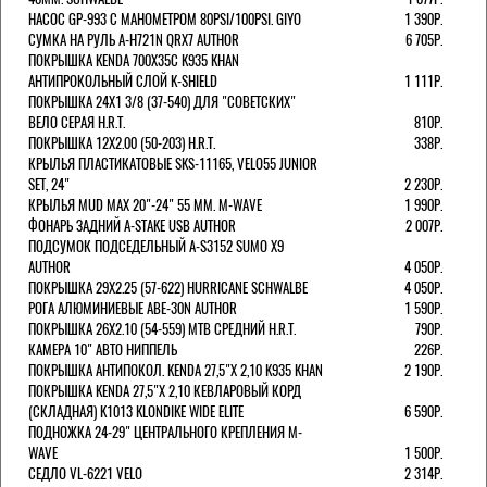
НАСОС GP-993 С МАНОМЕТРОМ 80PSI/100PSI. GIYO
1 390Р.
СУМКА НА РУЛЬ A-H721N QRX7 AUTHOR
6 705Р.
ПОКРЫШКА KENDA 700Х35С K935 KHAN
АНТИПРОКОЛЬНЫЙ СЛОЙ K-SHIELD
1 111Р.
ПОКРЫШКА 24X1 3/8 (37-540) ДЛЯ "СОВЕТСКИХ"
ВЕЛО СЕРАЯ H.R.T.
810Р.
ПОКРЫШКА 12X2.00 (50-203) H.R.T.
338Р.
КРЫЛЬЯ ПЛАСТИКАТОВЫЕ SKS-11165, VELO55 JUNIOR
SET, 24"
2 230Р.
КРЫЛЬЯ MUD MAX 20"-24" 55 ММ. M-WAVE
1 990Р.
ФОНАРЬ ЗАДНИЙ A-STAKE USB AUTHOR
2 007Р.
ПОДСУМОК ПОДСЕДЕЛЬНЫЙ A-S3152 SUMO X9
AUTHOR
4 050Р.
ПОКРЫШКА 29X2.25 (57-622) HURRICANE SCHWALBE
4 050Р.
РОГА АЛЮМИНИЕВЫЕ ABE-30N AUTHOR
1 590Р.
ПОКРЫШКА 26X2.10 (54-559) MTB СРЕДНИЙ H.R.T.
790Р.
КАМЕРА 10" АВТО НИППЕЛЬ
226Р.
ПОКРЫШКА АНТИПОКОЛ. KENDA 27,5"Х 2,10 K935 KHAN
2 190Р.
ПОКРЫШКА KENDA 27,5"Х 2,10 КЕВЛАРОВЫЙ КОРД
(СКЛАДНАЯ) K1013 KLONDIKE WIDE ELITE
6 590Р.
ПОДНОЖКА 24-29" ЦЕНТРАЛЬНОГО КРЕПЛЕНИЯ M-
WAVE
1 500Р.
СЕДЛО VL-6221 VELO
2 314Р.