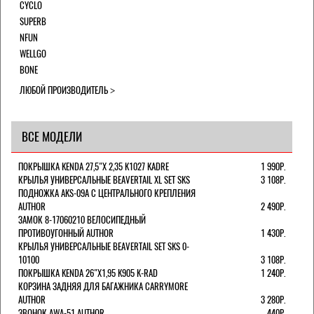
CYCLO
SUPERB
NFUN
WELLGO
BONE
ЛЮБОЙ ПРОИЗВОДИТЕЛЬ
ВСЕ МОДЕЛИ
ПОКРЫШКА KENDA 27,5"Х 2,35 K1027 KADRE
1 990Р.
КРЫЛЬЯ УНИВЕРСАЛЬНЫЕ BEAVERTAIL XL SET SKS
3 108Р.
ПОДНОЖКА AKS-09A C ЦЕНТРАЛЬНОГО КРЕПЛЕНИЯ
AUTHOR
2 490Р.
ЗАМОК 8-17060210 ВЕЛОСИПЕДНЫЙ
ПРОТИВОУГОННЫЙ AUTHOR
1 430Р.
КРЫЛЬЯ УНИВЕРСАЛЬНЫЕ BEAVERTAIL SET SKS 0-
10100
3 108Р.
ПОКРЫШКА KENDA 26"Х1,95 K905 K-RAD
1 240Р.
КОРЗИНА ЗАДНЯЯ ДЛЯ БАГАЖНИКА CARRYMORE
AUTHOR
3 280Р.
ЗВОНОК AWA-51 AUTHOR
440Р.