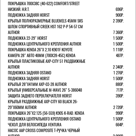
ПОКРЫШКА 700X38С (40-622) COMFORT/STREET
НИЗКИЙ. H.R.T.
696Р.
ПОДНОЖКА ЗАДНЯЯ HORST
900Р.
КРЫЛЬЯ ПОЛНОРАЗМЕРНЫЕ BLUEMELS 45MM SKS
2 390Р.
ШЛЕМ СПОРТИВНЫЙ CREEK HST 162 Р-Р 54-57 СМ
AUTHOR
7 360Р.
ПОДНОЖКА 22-29" HORST
1 500Р.
ПОДНОЖКА ЦЕНТРАЛЬНОГО КРЕПЛЕНИЯ AUTHOR
1 500Р.
ПОКРЫШКА KENDA 26"Х 2,10 K901F KOYOTE
1 118Р.
КАМЕРА 28" АВТО 48ММ (700Х28-45С) KENDA
487Р.
КРЫЛЬЯ ПЛАСТИКОВЫЕ AXP-CITY 51 РАЗДВИЖНЫЕ
AUTHOR
2 340Р.
ПОДНОЖКА ЗАДНЯЯ OSTAND
1 276Р.
ПОДНОЖКА ЗАДНЯЯ HORST
1 500Р.
КРЫЛЬЯ 28"Х41ММ AXP-03-28 AUTHOR
880Р.
КРЫЛЬЯ УНИВЕРСАЛЬНЫЕ M-WAVE 26" 5-386048
717Р.
ЗАЩИТА ЗАДНЕГО ПЕРЕКЛЮЧАТЕЛЯ HORST
390Р.
КРЫЛЬЯ РАЗДВИЖНЫЕ AXP-CITY 60 BLACK 26-
29"Х60ММ AUTHOR
2 720Р.
ПОКРЫШКА 26"Х2.125 (56-559) K905 K-RAD. KENDA
990Р.
ПОДНОЖКА ЦЕНТРАЛЬНОГО КРЕПЛЕНИЯ OSTAND
1 500Р.
ЧЕХОЛ ДЛЯ ВЕЛОСИПЕДА VENTURA
664Р.
НАСОС AAP CROSS COMPOSITE Т-РУЧКА ЧЕРНЫЙ