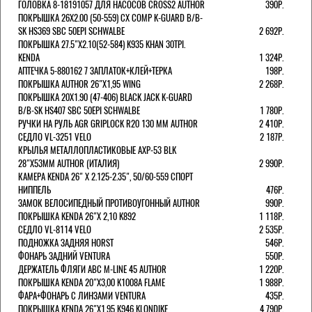
ГОЛОВКА 8-18191057 ДЛЯ НАСОСОВ CROSS2 AUTHOR
390Р.
ПОКРЫШКА 26X2.00 (50-559) CX COMP K-GUARD B/B-
SK HS369 SBC 50EPI SCHWALBE
2 692Р.
ПОКРЫШКА 27.5"Х2.10(52-584) K935 KHAN 30TPI.
KENDA
1 324Р.
АПТЕЧКА 5-880162 7 ЗАПЛАТОК+КЛЕЙ+ТЕРКА
198Р.
ПОКРЫШКА AUTHOR 26"Х1,95 WING
2 268Р.
ПОКРЫШКА 20X1.90 (47-406) BLACK JACK K-GUARD
B/B-SK HS407 SBC 50EPI SCHWALBE
1 780Р.
РУЧКИ НА РУЛЬ AGR GRIPLOCK R20 130 ММ AUTHOR
2 410Р.
СЕДЛО VL-3251 VELO
2 187Р.
КРЫЛЬЯ МЕТАЛЛОПЛАСТИКОВЫЕ AXP-53 BLK
28"Х53ММ AUTHOR (ИТАЛИЯ)
2 990Р.
КАМЕРА KENDA 26" Х 2.125-2.35", 50/60-559 СПОРТ
НИППЕЛЬ
476Р.
ЗАМОК ВЕЛОСИПЕДНЫЙ ПРОТИВОУГОННЫЙ AUTHOR
990Р.
ПОКРЫШКА KENDA 26"Х 2,10 K892
1 118Р.
СЕДЛО VL-8114 VELO
2 535Р.
ПОДНОЖКА ЗАДНЯЯ HORST
546Р.
ФОНАРЬ ЗАДНИЙ VENTURA
550Р.
ДЕРЖАТЕЛЬ ФЛЯГИ АВС M-LINE 45 AUTHOR
1 220Р.
ПОКРЫШКА KENDA 20"Х3,00 K1008A FLAME
1 988Р.
ФАРА+ФОНАРЬ С ЛИНЗАМИ VENTURA
435Р.
ПОКРЫШКА KENDA 26"Х1,95 K946 KLONDIKE
4 790Р.