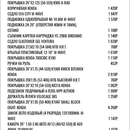
ПОКРЫШКА 26"Х2.125 (56-559) K905 K-RAD
КОРИЧНЕВАЯ KENDA
1 420Р.
СЕДЛО EVA CITY M-WAVE
1 647Р.
ПОДНОЖКА ОДНОПЕРЬЕВАЯ 40-18 ММ M-WAVE
1 570Р.
ПОДНОЖКА 24-29" (ОТВЕРСТИЯ 40ММ И 18ММ),
OSTAND
1 108Р.
СЪЕМНИК КАРЕТКИ-КАРТРИДЖА YC-29BB BIKEHAND
1 148Р.
СЕДЛО ELASTOMER GEL VENTURA
1 639Р.
ПОКРЫШКА 27.5X2.10 (54-584) MTB H.R.T.
708Р.
КРЫЛЬЯ ПЛАСТИКОВЫЕ 12-18" M-WAVE
1 618Р.
ПОКРЫШКА KENDA 700Х38С K180
1 116Р.
РУЧКИ НА РУЛЬ
452Р.
ПОКРЫШКА 26"Х1.75 (44-559) K1068 KWICK BITUMEN
KENDA
2 610Р.
ПОКРЫШКА 20X1.95 (53-406) MTB ВЫСОКИЙ H.R.T.
760Р.
ПОКРЫШКА 26"Х2.10 (54-559) K831A KENDA
1 062Р.
ПОДСУМОК ПОДРАМНЫЙ A-R265 MPP AUTHOR
1 990Р.
ДЕРЖАТЕЛЬ ФЛЯГИ VELOCAGE SKS
1 250Р.
ПОКРЫШКА 20"Х1.95 (50-406) K1047 SMALL BLOCK
EIGHT. KENDA
4 260Р.
ЗАМОК ВЕЛО КОДОВЫЙ (4 РАЗРЯДА) 12Х1000ММ. M-
WAVE
1 147Р.
КАМЕРА 26" 1.50-2.40 АВТО AV13 (40/62-559) IB AGV
40MM. SCHWALBE
1 077Р.