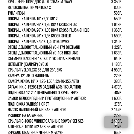
КРЕПЛЕНИЕ-ПОВОДОК ДЛЯ СОБАК M-WAVE
3 350Р.
ВЕЛОКОМПЬЮТЕР VENTURA Х
830Р.
ТУКЛИПСЫ
583Р.
ПОКРЫШКА KENDA 10"Х2,00 K912
550Р.
ПОКРЫШКА KENDA 26"Х 1,95 K847 KROSS PLUS
1 018Р.
ПОКРЫШКА KENDA 26"Х 1,95 K847 KROSS PLUSK-SHIELD
1 365Р.
ПОКРЫШКА KENDA 26"Х 1,95 K908K-SHIELD
1 590Р.
ПОКРЫШКА KENDA 27,5"Х 1,35 K193 KWEST
1 340Р.
СТЕНД ДЕМОНСТРАЦИОННЫЙ YC-117N BIKEHAND
1 227Р.
СТЕНД ДЕМОНСТРАЦИОННЫЙ YC-103 BIKEHAND
1 638Р.
СЪЕМНИК КАССЕТЫ "ХЛЫСТ" YC-501A BIKEHAND
640Р.
ЦЕПЕМЕТР (КАЛИБР) CYCLO
1 186Р.
КРЫЛЬЯ VELOFLEXX 55 ДЛЯ 28". SKS
4 980Р.
КАМЕРА 12" АВТО НИППЕЛЬ
226Р.
КАМЕРА KENDA 18" Х 1.25-1.50", 32/40-355 АВТО
386Р.
БАГАЖНИК 8-15203125 ЗАДНИЙ ACR-160 AUTHOR
4 670Р.
ПОДНОЖКА 12-20" ЦЕНТРАЛЬНОГО КРЕПЛЕНИЯ
487Р.
ЗАМОК ВЕЛОСИПЕДНЫЙ ПРОТИВОУГОННЫЙ AUTHOR
1 600Р.
ПОДНОЖКА ЗАДНЯЯ HORST
273Р.
НАСОС НАПОЛЬНЫЙ AIR BAR 2 AUTHOR
2 142Р.
РЕЗИНКИ НА БАГАЖНИК
222Р.
КРЫЛЬЯ 0-10078 УНИВЕРСАЛЬНЫЕ ROWDY SET SKS
2 680Р.
АПТЕЧКА 8-10101202 ARS-56 AUTHOR
217Р.
ЗЕРКАЛО ОВАЛЬНОЕ ЧЕРНОЕ M-WAVE
655Р.