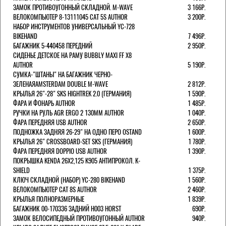
ЗАМОК ПРОТИВОУГОННЫЙ СКЛАДНОЙ. M-WAVE
3 166Р.
ВЕЛОКОМПЬЮТЕР 8-13111045 CAT 5S AUTHOR
3 200Р.
НАБОР ИНСТРУМЕНТОВ УНИВЕРСАЛЬНЫЙ YC-728
BIKEHAND
7 496Р.
БАГАЖНИК 5-440458 ПЕРЕДНИЙ
2 950Р.
СИДЕНЬЕ ДЕТСКОЕ НА РАМУ BUBBLY MAXI FF X8
AUTHOR
5 190Р.
СУМКА-"ШТАНЫ" НА БАГАЖНИК ЧЕРНО-
ЗЕЛЕНАЯAMSTERDAM DOUBLE M-WAVE
2 812Р.
КРЫЛЬЯ 26"-28" SKS HIGHTREK 2.0 (ГЕРМАНИЯ)
1 590Р.
ФАРА И ФОНАРЬ AUTHOR
1 485Р.
РУЧКИ НА РУЛЬ AGR ERGO 2 130ММ AUTHOR
1 040Р.
ФАРА ПЕРЕДНЯЯ USB AUTHOR
2 650Р.
ПОДНОЖКА ЗАДНЯЯ 26-29" НА ОДНО ПЕРО OSTAND
1 600Р.
КРЫЛЬЯ 26" CROSSBOARD-SET SKS (ГЕРМАНИЯ)
1 780Р.
ФАРА ПЕРЕДНЯЯ DOPPIO USB AUTHOR
1 390Р.
ПОКРЫШКА KENDA 26Х2,125 K905 АНТИПРОКОЛ. K-
SHIELD
1 375Р.
КЛЮЧ СКЛАДНОЙ (НАБОР) YC-280 BIKEHAND
1 560Р.
ВЕЛОКОМПЬЮТЕР CAT 8S AUTHOR
2 460Р.
КРЫЛЬЯ ПОЛНОРАЗМЕРНЫЕ
1 839Р.
БАГАЖНИК 00-170336 ЗАДНИЙ H003 HORST
690Р.
ЗАМОК ВЕЛОСИПЕДНЫЙ ПРОТИВОУГОННЫЙ AUTHOR
940Р.