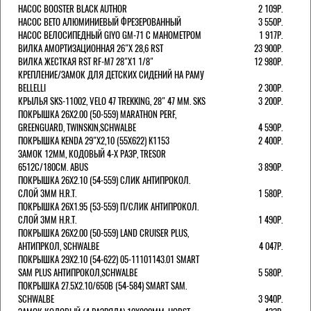
НАСОС BOOSTER BLACK AUTHOR
2 109Р.
НАСОС BETO АЛЮМИНИЕВЫЙ ФРЕЗЕРОВАННЫЙ
3 550Р.
НАСОС ВЕЛОСИПЕДНЫЙ GIYO GM-71 С МАНОМЕТРОМ
1 917Р.
ВИЛКА АМОРТИЗАЦИОННАЯ 26"Х 28,6 RST
23 900Р.
ВИЛКА ЖЕСТКАЯ RST RF-M7 28"Х1 1/8"
12 980Р.
КРЕПЛЕНИЕ/ЗАМОК ДЛЯ ДЕТСКИХ СИДЕНИЙ НА РАМУ
BELLELLI
2 300Р.
КРЫЛЬЯ SKS-11002, VELO 47 TREKKING, 28" 47 ММ. SKS
3 200Р.
ПОКРЫШКА 26X2.00 (50-559) MARATHON PERF,
GREENGUARD, TWINSKIN,SCHWALBE
4 590Р.
ПОКРЫШКА KENDA 29"Х2,10 (55X622) K1153
2 400Р.
ЗАМОК 12ММ, КОДОВЫЙ 4-Х РАЗР, TRESOR
6512C/180СМ. ABUS
3 890Р.
ПОКРЫШКА 26X2.10 (54-559) СЛИК АНТИПРОКОЛ.
СЛОЙ 3ММ H.R.T.
1 580Р.
ПОКРЫШКА 26X1.95 (53-559) П/СЛИК АНТИПРОКОЛ.
СЛОЙ 3ММ H.R.T.
1 490Р.
ПОКРЫШКА 26X2.00 (50-559) LAND CRUISER PLUS,
АНТИПРКОЛ, SCHWALBE
4 047Р.
ПОКРЫШКА 29X2.10 (54-622) 05-11101143.01 SMART
SAM PLUS АНТИПРОКОЛ,SCHWALBE
5 580Р.
ПОКРЫШКА 27.5X2.10/650B (54-584) SMART SAM.
SCHWALBE
3 940Р.