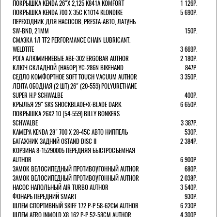
ПОКРЫШКА KENDA 26"Х 2,125 K841A KOMFORT
1 126Р.
ПОКРЫШКА KENDA 700 Х 35С К1014 KLONDIKE
5 690Р.
ПЕРЕХОДНИК ДЛЯ НАСОСОВ, PRESTA-АВТО, ЛАТУНЬ
SW-BND, 21ММ
150Р.
СМАЗКА 1Л TF2 PERFORMANCE CHAIN LUBRICANT.
WELDTITE
3 669Р.
РОГА АЛЮМИНИЕВЫЕ ABE-302 ERGOBAR AUTHOR
2 180Р.
КЛЮЧ СКЛАДНОЙ (НАБОР) YC-286N BIKEHAND
847Р.
СЕДЛО КОМФОРТНОЕ SOFT TOUCH VACUUM AUTHOR
3 350Р.
ЛЕНТА ОБОДНАЯ (2 ШТ) 26" (20-559) POLYURETHANE
SUPER H.P SCHWALBE
400Р.
КРЫЛЬЯ 29" SKS SHOCKBLADE+X-BLADE DARK.
6 650Р.
ПОКРЫШКА 26X2.10 (54-559) BILLY BONKERS
SCHWALBE
3 387Р.
КАМЕРА KENDA 28" 700 Х 28-45С АВТО НИППЕЛЬ
530Р.
БАГАЖНИК ЗАДНИЙ OSTAND DISC II
2 384Р.
КОРЗИНА 8-15290005 ПЕРЕДНЯЯ БЫСТРОСЪЕМНАЯ
AUTHOR
6 900Р.
ЗАМОК ВЕЛОСИПЕДНЫЙ ПРОТИВОУГОННЫЙ AUTHOR
680Р.
ЗАМОК ВЕЛОСИПЕДНЫЙ ПРОТИВОУГОННЫЙ AUTHOR
2 038Р.
НАСОС НАПОЛЬНЫЙ AIR TURBO AUTHOR
3 540Р.
ФОНАРЬ ПЕРЕДНИЙ SMART
930Р.
ШЛЕМ СПОРТИВНЫЙ SKIFF 172 Р-Р 58-62СМ AUTHOR
6 230Р.
ШЛЕМ AERO INMOLD X8 162 Р-Р 52-58СМ AUTHOR
4 300Р.