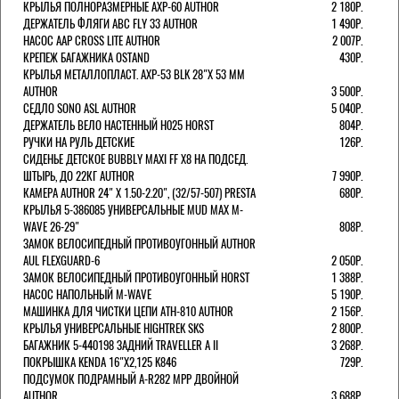
КРЫЛЬЯ ПОЛНОРАЗМЕРНЫЕ AXP-60 AUTHOR
2 180Р.
ДЕРЖАТЕЛЬ ФЛЯГИ АВС FLY 33 AUTHOR
1 490Р.
НАСОС AAP CROSS LITE AUTHOR
2 007Р.
КРЕПЕЖ БАГАЖНИКА OSTAND
430Р.
КРЫЛЬЯ МЕТАЛЛОПЛАСТ. AXP-53 BLK 28"Х 53 ММ
AUTHOR
3 500Р.
СЕДЛО SONO ASL AUTHOR
5 040Р.
ДЕРЖАТЕЛЬ ВЕЛО НАСТЕННЫЙ H025 HORST
804Р.
РУЧКИ НА РУЛЬ ДЕТСКИЕ
126Р.
СИДЕНЬЕ ДЕТСКОЕ BUBBLY MAXI FF X8 НА ПОДСЕД.
ШТЫРЬ, ДО 22КГ AUTHOR
7 990Р.
КАМЕРА AUTHOR 24" Х 1.50-2.20", (32/57-507) PRESTA
680Р.
КРЫЛЬЯ 5-386085 УНИВЕРСАЛЬНЫЕ MUD MAX M-
WAVE 26-29"
808Р.
ЗАМОК ВЕЛОСИПЕДНЫЙ ПРОТИВОУГОННЫЙ AUTHOR
AUL FLEXGUARD-6
2 050Р.
ЗАМОК ВЕЛОСИПЕДНЫЙ ПРОТИВОУГОННЫЙ HORST
1 388Р.
НАСОС НАПОЛЬНЫЙ M-WAVE
5 190Р.
МАШИНКА ДЛЯ ЧИСТКИ ЦЕПИ ATH-810 AUTHOR
2 156Р.
КРЫЛЬЯ УНИВЕРСАЛЬНЫЕ HIGHTREK SKS
2 800Р.
БАГАЖНИК 5-440198 ЗАДНИЙ TRAVELLER A II
3 268Р.
ПОКРЫШКА KENDA 16"Х2,125 K846
729Р.
ПОДСУМОК ПОДРАМНЫЙ A-R282 MPP ДВОЙНОЙ
AUTHOR
3 688Р.