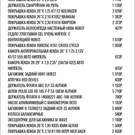
ДЕРЖАТЕЛЬ СМАРТФОНА НА РУЛЬ
1 136Р.
ПОКРЫШКА KENDA 26"Х 1,75 K1112 KOLONIZER
2 076Р.
ПОКРЫШКА KENDA 26"Х 2,10 K1052 KRANIUM
1 382Р.
ПОКРЫШКА KENDA 26"Х 2,30 K1016 KINIPTION
2 372Р.
ДЕРЖАТЕЛЬ ВЕЛОСИПЕДА НАСТЕННЫЙ H09A HORST
427Р.
СЕДЛО 270Х158ММ GEL ОЧЕНЬ МЯГКОЕ. С
ВЕНТИЛЯЦИЕЙ HORST
1 610Р.
ПОКРЫШКА KENDA 700Х35С K161 CROSS CYCLO
1 050Р.
КАМЕРА АНТИПРОКОЛЬНАЯ KENDA 26" Х 1.75-2.125",
47/57-559 АВТО НИППЕЛЬ
672Р.
КАМЕРА KENDA 28-29" Х 1,9-2,35" (50/58-622) АВТО
НИППЕЛЬ
475Р.
БАГАЖНИК ЗАДНИЙ H041 HORST
1 916Р.
АПТЕЧКА RED DEVILS
430Р.
ДЕРЖАТЕЛЬ ФЛЯГИ АВС FLY 33 AUTHOR
1 182Р.
ШЛЕМ PULSE LED X8 185 Р-Р 52-58СМ AUTHOR
5 710Р.
ДЕРЖАТЕЛЬ ФЛЯГИ 8-14000221 ABC-16N AUTHOR
780Р.
НАСОС АЛЮМИНИЕВЫЙ С МАНОМЕТРОМ BETO
1 183Р.
БАГАЖНИК 8-15200213 ЗАДНИЙ ACR-25 AUTHOR
5 660Р.
КОЛЕСА БАЛАНСИРНЫЕ
540Р.
ЭКСЦЕНТРИК ДЛЯ БАГАЖНИКА M-WAVE
1 160Р.
ПОКРЫШКА KENDA 26"Х 1,95 K935 KHAN БЕЛАЯ
1 500Р.
ПОКРЫШКА KENDA 26"Х 2,10 K1109 60TPI KICK BACK
2 650Р.