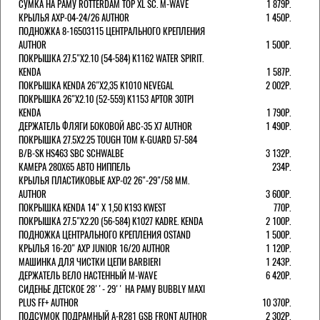
СУМКА НА РАМУ ROTTERDAM TOP XL SC. M-WAVE
1 879Р.
КРЫЛЬЯ AXP-04-24/26 AUTHOR
1 450Р.
ПОДНОЖКА 8-16503115 ЦЕНТРАЛЬНОГО КРЕПЛЕНИЯ
AUTHOR
1 500Р.
ПОКРЫШКА 27.5"Х2.10 (54-584) K1162 WATER SPIRIT.
KENDA
1 587Р.
ПОКРЫШКА KENDA 26"Х2,35 K1010 NEVEGAL
2 002Р.
ПОКРЫШКА 26"Х2.10 (52-559) K1153 APTOR 30TPI
KENDA
1 790Р.
ДЕРЖАТЕЛЬ ФЛЯГИ БОКОВОЙ ABC-35 X7 AUTHOR
1 490Р.
ПОКРЫШКА 27.5X2.25 TOUGH TOM K-GUARD 57-584
B/B-SK HS463 SBC SCHWALBE
3 132Р.
КАМЕРА 280Х65 АВТО НИППЕЛЬ
234Р.
КРЫЛЬЯ ПЛАСТИКОВЫЕ AXP-02 26"-29"/58 ММ.
AUTHOR
3 600Р.
ПОКРЫШКА KENDA 14" Х 1,50 K193 KWEST
770Р.
ПОКРЫШКА 27.5"Х2.20 (56-584) K1027 KADRE. KENDA
2 100Р.
ПОДНОЖКА ЦЕНТРАЛЬНОГО КРЕПЛЕНИЯ OSTAND
1 500Р.
КРЫЛЬЯ 16-20" AXP JUNIOR 16/20 AUTHOR
1 120Р.
МАШИНКА ДЛЯ ЧИСТКИ ЦЕПИ BARBIERI
1 243Р.
ДЕРЖАТЕЛЬ ВЕЛО НАСТЕННЫЙ M-WAVE
6 420Р.
СИДЕНЬЕ ДЕТСКОЕ 28''- 29'' НА РАМУ BUBBLY MAXI
PLUS FF+ AUTHOR
10 370Р.
ПОДСУМОК ПОДРАМНЫЙ A-R281 GSB FRONT AUTHOR
2 302Р.