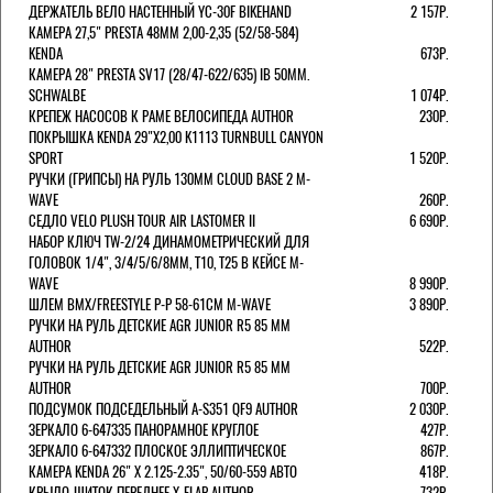
ДЕРЖАТЕЛЬ ВЕЛО НАСТЕННЫЙ YC-30F BIKEHAND
2 157Р.
КАМЕРА 27,5" PRESTA 48ММ 2,00-2,35 (52/58-584)
KENDA
673Р.
КАМЕРА 28" PRESTA SV17 (28/47-622/635) IB 50MM.
SCHWALBE
1 074Р.
КРЕПЕЖ НАСОСОВ К РАМЕ ВЕЛОСИПЕДА AUTHOR
230Р.
ПОКРЫШКА KENDA 29"Х2,00 K1113 TURNBULL CANYON
SPORT
1 520Р.
РУЧКИ (ГРИПСЫ) НА РУЛЬ 130ММ CLOUD BASE 2 M-
WAVE
260Р.
СЕДЛО VELO PLUSH TOUR AIR LASTOMER II
6 690Р.
НАБОР КЛЮЧ TW-2/24 ДИНАМОМЕТРИЧЕСКИЙ ДЛЯ
ГОЛОВОК 1/4", 3/4/5/6/8ММ, T10, T25 В КЕЙСЕ M-
WAVE
8 990Р.
ШЛЕМ ВМХ/FREESTYLE Р-Р 58-61СМ M-WAVE
3 890Р.
РУЧКИ НА РУЛЬ ДЕТСКИЕ AGR JUNIOR R5 85 ММ
AUTHOR
522Р.
РУЧКИ НА РУЛЬ ДЕТСКИЕ AGR JUNIOR R5 85 ММ
AUTHOR
700Р.
ПОДСУМОК ПОДСЕДЕЛЬНЫЙ A-S351 QF9 AUTHOR
2 030Р.
ЗЕРКАЛО 6-647335 ПАНОРАМНОЕ КРУГЛОЕ
427Р.
ЗЕРКАЛО 6-647332 ПЛОСКОЕ ЭЛЛИПТИЧЕСКОЕ
867Р.
КАМЕРА KENDA 26" Х 2.125-2.35", 50/60-559 АВТО
418Р.
КРЫЛО-ЩИТОК ПЕРЕДНЕЕ X-FLAP AUTHOR
732Р.