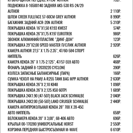
ПОДНОЖКА 8-16500140 ЗАДНЯЯ AKS-530 RS-24/29
AUTHOR
2 110Р.
ШЛЕМ CREEK FULLFACE 57-60СМ GREY AUTHOR
8 990Р.
БАГАЖНИК ЗАДНИЙ ACR-20N AUTHOR
5 310Р.
ПОКРЫШКА KENDA 16"Х1,50 K193 KWEST
574Р.
ПОКРЫШКА KENDA 26"Х1,75 K197 EUROTREK
986Р.
ЗВОНОК АЛЮМИНИЙ/ПЛАСТИК "ДИНГ-ДОН"
123Р.
ПОКРЫШКА 29"Х2,00 SPEED MASTER П/СЛИК AUTHOR
2 920Р.
КАМЕРА AUTHOR 27,5" Х 1.75-2.35", 47/60-584 СПОРТ
НИППЕЛЬ
626Р.
КАМЕРА KENDA 26" Х 1.75-2.125", 47/57-559 АВТО
468Р.
ФОНАРЬ ЗАДНИЙ 8-12039220 CYCLONE
390Р.
КОЛЕСА ЗАПАСНЫЕ БАЛАНСИРНЫЕ (ПАРА)
166Р.
CУМКА-ЧЕХОЛ НА РАМУ A-R255 TANK BAG MPP AUTHOR
2 630Р.
ПОКРЫШКА KENDA 26"Х 2,10 K848
1 098Р.
ПОКРЫШКА KENDA 26"Х 2,125 K50 60TPI
1 689Р.
ПОКРЫШКА 24X1.90 (47-507) BLACK JACK SCHWALBE
2 040Р.
ПОКРЫШКА 24X2.00 (50-507) LAND CRUISER SCHWALBE
2 440Р.
КАМЕРА АНТИПРОКОЛЬНАЯ KENDA 28" 700 Х 28-45C
АВТО НИППЕЛЬ
658Р.
ВЕЛОКАМЕРА KENDA 20" Х 3,00", 68-406 АВТО
696Р.
КРЫЛЬЯ 00-170280 УНИВЕРСАЛЬНЫЕ HORST
2 550Р.
КОРЗИНА ПЕРЕДНЯЯ БЫСТРОСЪЕМНАЯ M-WAVE
6 610Р.