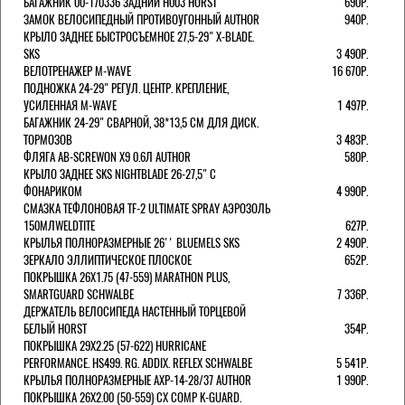
БАГАЖНИК 00-170336 ЗАДНИЙ H003 HORST
690Р.
ЗАМОК ВЕЛОСИПЕДНЫЙ ПРОТИВОУГОННЫЙ AUTHOR
940Р.
КРЫЛО ЗАДНЕЕ БЫСТРОСЪЕМНОЕ 27,5-29" X-BLADE.
SKS
3 490Р.
ВЕЛОТРЕНАЖЕР M-WAVE
16 670Р.
ПОДНОЖКА 24-29" РЕГУЛ. ЦЕНТР. КРЕПЛЕНИЕ,
УСИЛЕННАЯ M-WAVE
1 497Р.
БАГАЖНИК 24-29" СВАРНОЙ, 38*13,5 СМ ДЛЯ ДИСК.
ТОРМОЗОВ
3 483Р.
ФЛЯГА AB-SCREWON X9 0.6Л AUTHOR
580Р.
КРЫЛО ЗАДНЕЕ SKS NIGHTBLADE 26-27,5" С
ФОНАРИКОМ
4 990Р.
СМАЗКА ТЕФЛОНОВАЯ TF-2 ULTIMATE SPRAY АЭРОЗОЛЬ
150МЛWELDTITE
627Р.
КРЫЛЬЯ ПОЛНОРАЗМЕРНЫЕ 26'' BLUEMELS SKS
2 490Р.
ЗЕРКАЛО ЭЛЛИПТИЧЕСКОЕ ПЛОСКОЕ
652Р.
ПОКРЫШКА 26X1.75 (47-559) MARATHON PLUS,
SMARTGUARD SCHWALBE
7 336Р.
ДЕРЖАТЕЛЬ ВЕЛОCИПЕДА НАСТЕННЫЙ ТОРЦЕВОЙ
БЕЛЫЙ HORST
354Р.
ПОКРЫШКА 29X2.25 (57-622) HURRICANE
PERFORMANCE. HS499. RG. ADDIX. REFLEX SCHWALBE
5 541Р.
КРЫЛЬЯ ПОЛНОРАЗМЕРНЫЕ AXP-14-28/37 AUTHOR
1 990Р.
ПОКРЫШКА 26X2.00 (50-559) CX COMP K-GUARD.