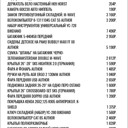
ДЕРЖАТЕЛЬ ВЕЛО НАСТЕННЫЙ H09 HORST
354Р.
КАМЕРА 60X230 АВТО НИППЕЛЬ
190Р.
ЗАМОК ПРОТИВОУГОННЫЙ СКЛАДНОЙ. M-WAVE
3 166Р.
ВЕЛОКОМПЬЮТЕР 8-13111045 CAT 5S AUTHOR
3 200Р.
НАБОР ИНСТРУМЕНТОВ УНИВЕРСАЛЬНЫЙ YC-728
BIKEHAND
7 496Р.
БАГАЖНИК 5-440458 ПЕРЕДНИЙ
2 950Р.
СИДЕНЬЕ ДЕТСКОЕ НА РАМУ BUBBLY MAXI FF X8
AUTHOR
5 190Р.
СУМКА-"ШТАНЫ" НА БАГАЖНИК ЧЕРНО-
ЗЕЛЕНАЯAMSTERDAM DOUBLE M-WAVE
2 812Р.
КРЫЛЬЯ 26"-28" SKS HIGHTREK 2.0 (ГЕРМАНИЯ)
1 590Р.
ФАРА И ФОНАРЬ AUTHOR
1 485Р.
РУЧКИ НА РУЛЬ AGR ERGO 2 130ММ AUTHOR
1 040Р.
ФАРА ПЕРЕДНЯЯ USB AUTHOR
2 650Р.
ПОДНОЖКА ЗАДНЯЯ 26-29" НА ОДНО ПЕРО OSTAND
1 600Р.
КРЫЛЬЯ 26" CROSSBOARD-SET SKS (ГЕРМАНИЯ)
1 780Р.
ФАРА ПЕРЕДНЯЯ DOPPIO USB AUTHOR
1 390Р.
ПОКРЫШКА KENDA 26Х2,125 K905 АНТИПРОКОЛ. K-
SHIELD
1 375Р.
КЛЮЧ СКЛАДНОЙ (НАБОР) YC-280 BIKEHAND
1 560Р.
ВЕЛОКОМПЬЮТЕР CAT 8S AUTHOR
2 460Р.
КРЫЛЬЯ ПОЛНОРАЗМЕРНЫЕ
1 839Р.