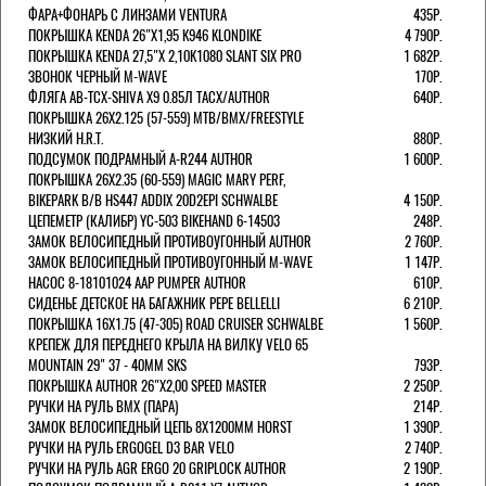
ФАРА+ФОНАРЬ С ЛИНЗАМИ VENTURA
435Р.
ПОКРЫШКА KENDA 26"Х1,95 K946 KLONDIKE
4 790Р.
ПОКРЫШКА KENDA 27,5"Х 2,10K1080 SLANT SIX PRO
1 682Р.
ЗВОНОК ЧЕРНЫЙ M-WAVE
170Р.
ФЛЯГА AB-TCX-SHIVA X9 0.85Л TACX/AUTHOR
640Р.
ПОКРЫШКА 26X2.125 (57-559) MTB/BMX/FREESTYLE
НИЗКИЙ H.R.T.
880Р.
ПОДСУМОК ПОДРАМНЫЙ A-R244 AUTHOR
1 600Р.
ПОКРЫШКА 26X2.35 (60-559) MAGIC MARY PERF,
BIKEPARK B/B HS447 ADDIX 20D2EPI SCHWALBE
4 150Р.
ЦЕПЕМЕТР (КАЛИБР) YC-503 BIKEHAND 6-14503
248Р.
ЗАМОК ВЕЛОСИПЕДНЫЙ ПРОТИВОУГОННЫЙ AUTHOR
2 760Р.
ЗАМОК ВЕЛОСИПЕДНЫЙ ПРОТИВОУГОННЫЙ M-WAVE
1 147Р.
НАСОС 8-18101024 AAP PUMPER AUTHOR
610Р.
СИДЕНЬЕ ДЕТСКОЕ НА БАГАЖНИК PEPE BELLELLI
6 210Р.
ПОКРЫШКА 16X1.75 (47-305) ROAD CRUISER SCHWALBE
1 560Р.
КРЕПЕЖ ДЛЯ ПЕРЕДНЕГО КРЫЛА НА ВИЛКУ VELO 65
MOUNTAIN 29" 37 - 40ММ SKS
793Р.
ПОКРЫШКА AUTHOR 26"Х2,00 SPEED MASTER
2 250Р.
РУЧКИ НА РУЛЬ BMX (ПАРА)
214Р.
ЗАМОК ВЕЛОCИПЕДНЫЙ ЦЕПЬ 8Х1200ММ HORST
1 390Р.
РУЧКИ НА РУЛЬ ERGOGEL D3 BAR VELO
2 740Р.
РУЧКИ НА РУЛЬ AGR ERGO 20 GRIPLOCK AUTHOR
2 190Р.