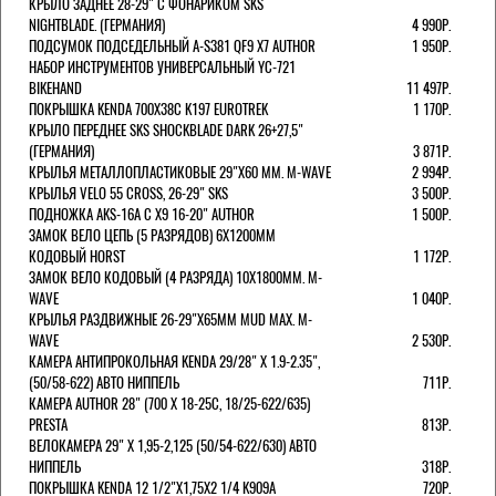
КРЫЛО ЗАДНЕЕ 28-29" С ФОНАРИКОМ SKS
NIGHTBLADE. (ГЕРМАНИЯ)
4 990Р.
ПОДСУМОК ПОДСЕДЕЛЬНЫЙ A-S381 QF9 X7 AUTHOR
1 950Р.
НАБОР ИНСТРУМЕНТОВ УНИВЕРСАЛЬНЫЙ YC-721
BIKEHAND
11 497Р.
ПОКРЫШКА KENDA 700Х38С K197 EUROTREK
1 170Р.
КРЫЛО ПЕРЕДНЕЕ SKS SHOCKBLADE DARK 26+27,5"
(ГЕРМАНИЯ)
3 871Р.
КРЫЛЬЯ МЕТАЛЛОПЛАСТИКОВЫЕ 29"Х60 ММ. M-WAVE
2 994Р.
КРЫЛЬЯ VELO 55 CROSS, 26-29" SKS
3 500Р.
ПОДНОЖКА AKS-16A C X9 16-20" AUTHOR
1 500Р.
ЗАМОК ВЕЛО ЦЕПЬ (5 РАЗРЯДОВ) 6Х1200ММ
КОДОВЫЙ HORST
1 172Р.
ЗАМОК ВЕЛО КОДОВЫЙ (4 РАЗРЯДА) 10Х1800ММ. M-
WAVE
1 040Р.
КРЫЛЬЯ РАЗДВИЖНЫЕ 26-29"Х65ММ MUD MAX. M-
WAVE
2 530Р.
КАМЕРА АНТИПРОКОЛЬНАЯ KENDA 29/28" Х 1.9-2.35",
(50/58-622) АВТО НИППЕЛЬ
711Р.
КАМЕРА AUTHOR 28" (700 Х 18-25С, 18/25-622/635)
PRESTA
813Р.
ВЕЛОКАМЕРА 29" X 1,95-2,125 (50/54-622/630) АВТО
НИППЕЛЬ
318Р.
ПОКРЫШКА KENDA 12 1/2"Х1,75X2 1/4 K909A
720Р.