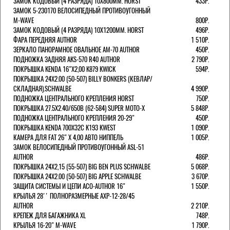
ЗАМОК КОДОВЫЙ (4 РАЗРЯДА) 10Х800ММ. HORST
433Р.
ЗАМОК 5-230170 ВЕЛОСИПЕДНЫЙ ПРОТИВОУГОННЫЙ
M-WAVE
800Р.
ЗАМОК КОДОВЫЙ (4 РАЗРЯДА) 10Х1200ММ. HORST
496Р.
ФАРА ПЕРЕДНЯЯ AUTHOR
1 510Р.
ЗЕРКАЛО ПАНОРАМНОЕ ОВАЛЬНОЕ AM-70 AUTHOR
450Р.
ПОДНОЖКА ЗАДНЯЯ AKS-570 R40 AUTHOR
2 790Р.
ПОКРЫШКА KENDA 16"Х2,00 K879 KWICK
594Р.
ПОКРЫШКА 24X2.00 (50-507) BILLY BONKERS (КЕВЛАР/
СКЛАДНАЯ).SCHWALBE
4 990Р.
ПОДНОЖКА ЦЕНТРАЛЬНОГО КРЕПЛЕНИЯ HORST
750Р.
ПОКРЫШКА 27.5X2.40/650B (62-584) SUPER MOTO-X
5 848Р.
ПОДНОЖКА ЦЕНТРАЛЬНОГО КРЕПЛЕНИЯ 20-29"
450Р.
ПОКРЫШКА KENDA 700Х32С K193 KWEST
1 090Р.
КАМЕРА ДЛЯ FAT 26" X 4,00 АВТО НИППЕЛЬ
1 005Р.
ЗАМОК ВЕЛОСИПЕДНЫЙ ПРОТИВОУГОННЫЙ ASL-51
AUTHOR
486Р.
ПОКРЫШКА 24X2,15 (55-507) BIG BEN PLUS SCHWALBE
5 068Р.
ПОКРЫШКА 24X2.00 (50-507) BIG APPLE SCHWALBE
3 670Р.
ЗАЩИТА СИСТЕМЫ И ЦЕПИ ACO-AUTHOR 16"
1 550Р.
КРЫЛЬЯ 28'' ПОЛНОРАЗМЕРНЫЕ AXP-12-28/45
AUTHOR
2 210Р.
КРЕПЕЖ ДЛЯ БАГАЖНИКА XL
748Р.
КРЫЛЬЯ 16-20" M-WAVE
1 790Р.