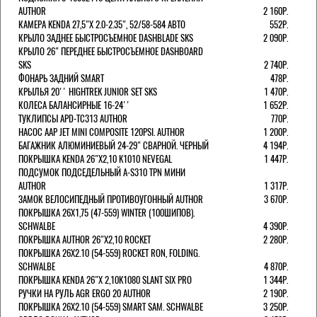
AUTHOR
2 160Р.
КАМЕРА KENDA 27,5"Х 2.0-2.35", 52/58-584 АВТО
552Р.
КРЫЛО ЗАДНЕЕ БЫСТРОСЪЕМНОЕ DASHBLADE SKS
2 090Р.
КРЫЛО 26" ПЕРЕДНЕЕ БЫСТРОСЪЕМНОЕ DASHBOARD
SKS
2 740Р.
ФОНАРЬ ЗАДНИЙ SMART
478Р.
КРЫЛЬЯ 20'' HIGHTREK JUNIOR SET SKS
1 470Р.
КОЛЕСА БАЛАНСИРНЫЕ 16-24''
1 652Р.
ТУКЛИПСЫ APD-TC313 AUTHOR
770Р.
НАСОС AAP JET MINI COMPOSITE 120PSI. AUTHOR
1 200Р.
БАГАЖНИК АЛЮМИНИЕВЫЙ 24-29" СВАРНОЙ. ЧЕРНЫЙ
4 194Р.
ПОКРЫШКА KENDA 26"Х2,10 K1010 NEVEGAL
1 447Р.
ПОДСУМОК ПОДСЕДЕЛЬНЫЙ A-S310 TPN МИНИ
AUTHOR
1 317Р.
ЗАМОК ВЕЛОСИПЕДНЫЙ ПРОТИВОУГОННЫЙ AUTHOR
3 670Р.
ПОКРЫШКА 26X1,75 (47-559) WINTER (100ШИПОВ).
SCHWALBE
4 390Р.
ПОКРЫШКА AUTHOR 26"Х2,10 ROCKET
2 280Р.
ПОКРЫШКА 26X2.10 (54-559) ROCKET RON, FOLDING.
SCHWALBE
4 870Р.
ПОКРЫШКА KENDA 26"Х 2,10K1080 SLANT SIX PRO
1 344Р.
РУЧКИ НА РУЛЬ AGR ERGO 20 AUTHOR
2 190Р.
ПОКРЫШКА 26X2.10 (54-559) SMART SAM. SCHWALBE
3 250Р.