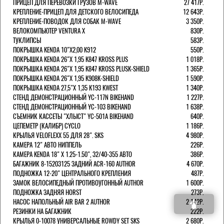
ПРИЦЕП ДЛЯ ПЕРЕВОЗКИ ГРУЗОВ M-WAVE
27 417Р.
КРЕПЛЕНИЕ-ПРИЦЕП ДЛЯ ДЕТСКОГО ВЕЛОСИПЕДА
12 643Р.
КРЕПЛЕНИЕ-ПОВОДОК ДЛЯ СОБАК M-WAVE
3 350Р.
ВЕЛОКОМПЬЮТЕР VENTURA Х
830Р.
ТУКЛИПСЫ
583Р.
ПОКРЫШКА KENDA 10"Х2,00 K912
550Р.
ПОКРЫШКА KENDA 26"Х 1,95 K847 KROSS PLUS
1 018Р.
ПОКРЫШКА KENDA 26"Х 1,95 K847 KROSS PLUSK-SHIELD
1 365Р.
ПОКРЫШКА KENDA 26"Х 1,95 K908K-SHIELD
1 590Р.
ПОКРЫШКА KENDA 27,5"Х 1,35 K193 KWEST
1 340Р.
СТЕНД ДЕМОНСТРАЦИОННЫЙ YC-117N BIKEHAND
1 227Р.
СТЕНД ДЕМОНСТРАЦИОННЫЙ YC-103 BIKEHAND
1 638Р.
СЪЕМНИК КАССЕТЫ "ХЛЫСТ" YC-501A BIKEHAND
640Р.
ЦЕПЕМЕТР (КАЛИБР) CYCLO
1 186Р.
КРЫЛЬЯ VELOFLEXX 55 ДЛЯ 28". SKS
4 980Р.
КАМЕРА 12" АВТО НИППЕЛЬ
226Р.
КАМЕРА KENDA 18" Х 1.25-1.50", 32/40-355 АВТО
386Р.
БАГАЖНИК 8-15203125 ЗАДНИЙ ACR-160 AUTHOR
4 670Р.
ПОДНОЖКА 12-20" ЦЕНТРАЛЬНОГО КРЕПЛЕНИЯ
487Р.
ЗАМОК ВЕЛОСИПЕДНЫЙ ПРОТИВОУГОННЫЙ AUTHOR
1 600Р.
ПОДНОЖКА ЗАДНЯЯ HORST
273Р.
НАСОС НАПОЛЬНЫЙ AIR BAR 2 AUTHOR
2 142Р.
РЕЗИНКИ НА БАГАЖНИК
222Р.
КРЫЛЬЯ 0-10078 УНИВЕРСАЛЬНЫЕ ROWDY SET SKS
2 680Р.