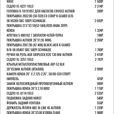
WAVE
1 500Р.
СЕДЛО VL-6221 VELO
2 314Р.
ГОЛОВКА 8-18191057 ДЛЯ НАСОСОВ CROSS2 AUTHOR
390Р.
ПОКРЫШКА 26X2.00 (50-559) CX COMP K-GUARD B/B-
SK HS369 SBC 50EPI SCHWALBE
2 692Р.
ПОКРЫШКА 27.5"Х2.10(52-584) K935 KHAN 30TPI.
KENDA
1 324Р.
АПТЕЧКА 5-880162 7 ЗАПЛАТОК+КЛЕЙ+ТЕРКА
198Р.
ПОКРЫШКА AUTHOR 26"Х1,95 WING
2 268Р.
ПОКРЫШКА 20X1.90 (47-406) BLACK JACK K-GUARD
B/B-SK HS407 SBC 50EPI SCHWALBE
1 780Р.
РУЧКИ НА РУЛЬ AGR GRIPLOCK R20 130 ММ AUTHOR
2 410Р.
СЕДЛО VL-3251 VELO
2 187Р.
КРЫЛЬЯ МЕТАЛЛОПЛАСТИКОВЫЕ AXP-53 BLK
28"Х53ММ AUTHOR (ИТАЛИЯ)
2 990Р.
КАМЕРА KENDA 26" Х 2.125-2.35", 50/60-559 СПОРТ
НИППЕЛЬ
476Р.
ЗАМОК ВЕЛОСИПЕДНЫЙ ПРОТИВОУГОННЫЙ AUTHOR
990Р.
ПОКРЫШКА KENDA 26"Х 2,10 K892
1 118Р.
СЕДЛО VL-8114 VELO
2 535Р.
ПОДНОЖКА ЗАДНЯЯ HORST
546Р.
ФОНАРЬ ЗАДНИЙ VENTURA
550Р.
ДЕРЖАТЕЛЬ ФЛЯГИ АВС M-LINE 45 AUTHOR
1 220Р.
ПОКРЫШКА KENDA 20"Х3,00 K1008A FLAME
1 988Р.