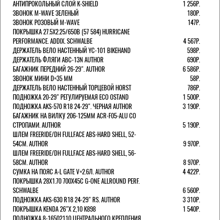
АНТИПРОКОЛЬНЫЙ СЛОЙ K-SHIELD
1 256Р.
ЗВОНОК M-WAVE ЗЕЛЕНЫЙ
180Р.
ЗВОНОК РОЗОВЫЙ M-WAVE
147Р.
ПОКРЫШКА 27.5X2.25/650B (57 584) HURRICANE
PERFORMANCE. ADDIX. SCHWALBE
4 567Р.
ДЕРЖАТЕЛЬ ВЕЛО НАСТЕННЫЙ YC-101 BIKEHAND
598Р.
ДЕРЖАТЕЛЬ ФЛЯГИ ABC-13N AUTHOR
690Р.
БАГАЖНИК ПЕРЕДНИЙ 26-29". AUTHOR
6 586Р.
ЗВОНОК МИНИ D=35 ММ
58Р.
ДЕРЖАТЕЛЬ ВЕЛО НАСТЕННЫЙ ТОРЦЕВОЙ HORST
786Р.
ПОДНОЖКА 20-29" РЕГУЛИРУЕМАЯ ECO OSTAND
1 500Р.
ПОДНОЖКА AKS-570 R18 24-29". ЧЕРНАЯ AUTHOR
3 190Р.
БАГАЖНИК НА ВИЛКУ 206-125ММ ACR-F05-ALU СО
СТРОПАМИ. AUTHOR
5 190Р.
ШЛЕМ FREERIDE/DH FULLFACE ABS-HARD SHELL, 52-
54СМ. AUTHOR
9 970Р.
ШЛЕМ FREERIDE/DH FULLFACE ABS-HARD SHELL, 56-
58СМ. AUTHOR
8 970Р.
СУМКА НА ПОЯС A-L GATE V=2.6Л. AUTHOR
4 422Р.
ПОКРЫШКА 28X1.70 700X45C G-ONE ALLROUND PERF.
SCHWALBE
6 560Р.
ПОДНОЖКА AKS-630 R18 24-29" RS. AUTHOR
3 310Р.
ПОКРЫШКА KENDA 26"Х 2,10 K898
1 540Р.
ПОДНОЖКА 8-16502110 ЦЕНТРАЛЬНОГО КРЕПЛЕНИЯ