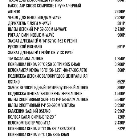
НАСОС AAP CROSS COMPOSITE Т-РУЧКА ЧЕРНЫЙ
AUTHOR
2 090Р.
ЧЕХОЛ ДЛЯ ВЕЛОСИПЕДА M-WAVE
2 320Р.
ДЕРЖАТЕЛЬ ФЛЯГИ M-WAVE
381Р.
ШЛЕМ ДЕТСКИЙ Р-Р 52-56СМ M-WAVE
2 730Р.
РОГА АЛЮМИНИЕВЫЕ M-WAVE
900Р.
ЗАХВАТ Д/ПЕДАЛЕЙ 6-14162 YC-162 С РЕЗИН.
РУКОЯТКОЙ BIKEHAND
691Р.
ЗАХВАТ Д/ПЕДАЛЕЙ ПРОФИ CR-V CC PW15
15/15X320ММ. AUTHOR
1 250Р.
ПОКРЫШКА KENDA 26"Х 2,50 60 TPI K905 K-RAD
3 200Р.
ВЕЛОКАМЕРА KENDA 16"Х1.50-1.75", 40/47-305 АВТО
368Р.
ПОДНОЖКА ДЕТСКИХ ВЕЛОСИПЕДОВ ЦЕНТРАЛЬНАЯ
OSTAND
652Р.
ЗАМОК ВЕЛОСИПЕДНЫЙ ПРОТИВОУГОННЫЙ AUTHOR
890Р.
ПОДНОЖКА ЦЕНТРАЛЬНОГО КРЕПЛЕНИЯ AUTHOR
1 500Р.
ШЛЕМ СПОРТИВНЫЙ SKIFF 143 Р-Р 58-62СМ AUTHOR
5 540Р.
ШЛЕМ СПОРТИВНЫЙ Р-Р 58-62СМ VENTURA
3 990Р.
БАГАЖНИК ЗАДНИЙ OSTAND
2 996Р.
КОЛЕСА БАЛАНСИРНЫЕ 12-20''
720Р.
ВЕЛОКОМПЬЮТЕР VDO M1.1
2 430Р.
ПОКРЫШКА KENDA 20"Х1,95 K907 KRACKPOT
872Р.
ПОКРЫШКА KENDA 26"Х 1,95 K935 KHAN