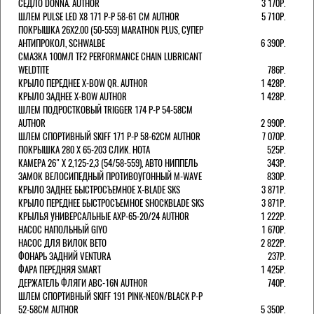
СЕДЛО DONNA. AUTHOR
3 170Р.
ШЛЕМ PULSE LED X8 171 Р-Р 58-61 СМ AUTHOR
5 710Р.
ПОКРЫШКА 26X2.00 (50-559) MARATHON PLUS, СУПЕР
АНТИПРОКОЛ, SCHWALBE
6 390Р.
СМАЗКА 100МЛ TF2 PERFORMANCE CHAIN LUBRICANT
WELDTITE
786Р.
КРЫЛО ПЕРЕДНЕЕ X-BOW QR. AUTHOR
1 428Р.
КРЫЛО ЗАДНЕЕ X-BOW AUTHOR
1 428Р.
ШЛЕМ ПОДРОСТКОВЫЙ TRIGGER 174 Р-Р 54-58СМ
AUTHOR
2 990Р.
ШЛЕМ СПОРТИВНЫЙ SKIFF 171 Р-Р 58-62СМ AUTHOR
7 070Р.
ПОКРЫШКА 280 X 65-203 СЛИК. HOTA
525Р.
КАМЕРА 26" X 2,125-2,3 (54/58-559), АВТО НИППЕЛЬ
343Р.
ЗАМОК ВЕЛОСИПЕДНЫЙ ПРОТИВОУГОННЫЙ M-WAVE
830Р.
КРЫЛО ЗАДНЕЕ БЫСТРОСЪЕМНОЕ X-BLADE SKS
3 871Р.
КРЫЛО ПЕРЕДНЕЕ БЫСТРОСЪЕМНОЕ SHOCKBLADE SKS
3 871Р.
КРЫЛЬЯ УНИВЕРСАЛЬНЫЕ AXP-65-20/24 AUTHOR
1 222Р.
НАСОС НАПОЛЬНЫЙ GIYO
1 670Р.
НАСОС ДЛЯ ВИЛОК ВЕТО
2 822Р.
ФОНАРЬ ЗАДНИЙ VENTURA
237Р.
ФАРА ПЕРЕДНЯЯ SMART
1 425Р.
ДЕРЖАТЕЛЬ ФЛЯГИ ABC-16N AUTHOR
740Р.
ШЛЕМ СПОРТИВНЫЙ SKIFF 191 PINK-NEON/BLACK Р-Р
52-58СМ AUTHOR
5 350Р.