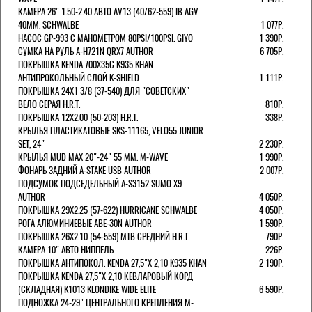
КАМЕРА 26" 1.50-2.40 АВТО AV13 (40/62-559) IB AGV
40MM. SCHWALBE
1 077Р.
НАСОС GP-993 С МАНОМЕТРОМ 80PSI/100PSI. GIYO
1 390Р.
СУМКА НА РУЛЬ A-H721N QRX7 AUTHOR
6 705Р.
ПОКРЫШКА KENDA 700Х35С K935 KHAN
АНТИПРОКОЛЬНЫЙ СЛОЙ K-SHIELD
1 111Р.
ПОКРЫШКА 24X1 3/8 (37-540) ДЛЯ "СОВЕТСКИХ"
ВЕЛО СЕРАЯ H.R.T.
810Р.
ПОКРЫШКА 12X2.00 (50-203) H.R.T.
338Р.
КРЫЛЬЯ ПЛАСТИКАТОВЫЕ SKS-11165, VELO55 JUNIOR
SET, 24"
2 230Р.
КРЫЛЬЯ MUD MAX 20"-24" 55 ММ. M-WAVE
1 990Р.
ФОНАРЬ ЗАДНИЙ A-STAKE USB AUTHOR
2 007Р.
ПОДСУМОК ПОДСЕДЕЛЬНЫЙ A-S3152 SUMO X9
AUTHOR
4 050Р.
ПОКРЫШКА 29X2.25 (57-622) HURRICANE SCHWALBE
4 050Р.
РОГА АЛЮМИНИЕВЫЕ ABE-30N AUTHOR
1 590Р.
ПОКРЫШКА 26X2.10 (54-559) MTB СРЕДНИЙ H.R.T.
790Р.
КАМЕРА 10" АВТО НИППЕЛЬ
226Р.
ПОКРЫШКА АНТИПОКОЛ. KENDA 27,5"Х 2,10 K935 KHAN
2 190Р.
ПОКРЫШКА KENDA 27,5"Х 2,10 КЕВЛАРОВЫЙ КОРД
(СКЛАДНАЯ) K1013 KLONDIKE WIDE ELITE
6 590Р.
ПОДНОЖКА 24-29" ЦЕНТРАЛЬНОГО КРЕПЛЕНИЯ M-