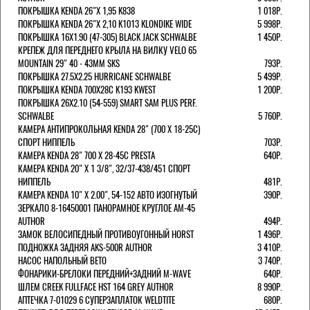
ПОКРЫШКА KENDA 26"Х 1,95 K838
1 018Р.
ПОКРЫШКА KENDA 26"Х 2,10 K1013 KLONDIKE WIDE
5 998Р.
ПОКРЫШКА 16X1.90 (47-305) BLACK JACK SCHWALBE
1 450Р.
КРЕПЕЖ ДЛЯ ПЕРЕДНЕГО КРЫЛА НА ВИЛКУ VELO 65
MOUNTAIN 29" 40 - 43ММ SKS
793Р.
ПОКРЫШКА 27.5X2.25 HURRICANE SCHWALBE
5 499Р.
ПОКРЫШКА KENDA 700Х28С K193 KWEST
1 200Р.
ПОКРЫШКА 26X2.10 (54-559) SMART SAM PLUS PERF.
SCHWALBE
5 760Р.
КАМЕРА АНТИПРОКОЛЬНАЯ KENDA 28" (700 Х 18-25C)
СПОРТ НИППЕЛЬ
703Р.
КАМЕРА KENDA 28" 700 Х 28-45С PRESTA
640Р.
КАМЕРА KENDA 20" Х 1 3/8", 32/37-438/451 СПОРТ
НИППЕЛЬ
481Р.
КАМЕРА KENDA 10" Х 2.00", 54-152 АВТО ИЗОГНУТЫЙ
390Р.
ЗЕРКАЛО 8-16450001 ПАНОРАМНОЕ КРУГЛОЕ AM-45
AUTHOR
494Р.
ЗАМОК ВЕЛОСИПЕДНЫЙ ПРОТИВОУГОННЫЙ HORST
1 496Р.
ПОДНОЖКА ЗАДНЯЯ AKS-500R AUTHOR
3 410Р.
НАСОС НАПОЛЬНЫЙ BETO
3 740Р.
ФОНАРИКИ-БРЕЛОКИ ПЕРЕДНИЙ+ЗАДНИЙ M-WAVE
640Р.
ШЛЕМ CREEK FULLFACE HST 164 GREY AUTHOR
8 990Р.
АПТЕЧКА 7-01029 6 СУПЕРЗАПЛАТОК WELDTITE
680Р.