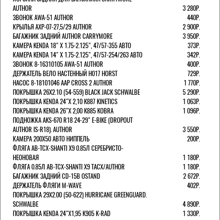
AUTHOR
3 280Р.
ЗВОНОК AWA-51 AUTHOR
440Р.
КРЫЛЬЯ AXP-07-27,5/29 AUTHOR
2 900Р.
БАГАЖНИК ЗАДНИЙ AUTHOR CARRYMORE
3 950Р.
КАМЕРА KENDA 18" Х 1.75-2.125", 47/57-355 АВТО
373Р.
КАМЕРА KENDA 14" Х 1.75-2.125", 47/57-254/263 АВТО
342Р.
ЗВОНОК 8-16310105 AWA-51 AUTHOR
400Р.
ДЕРЖАТЕЛЬ ВЕЛО НАСТЕННЫЙ H017 HORST
729Р.
НАСОС 8-18101046 AAP CROSS 2 AUTHOR
1 770Р.
ПОКРЫШКА 26X2.10 (54-559) BLACK JACK SCHWALBE
5 290Р.
ПОКРЫШКА KENDA 24"Х 2,10 K887 KINETICS
1 063Р.
ПОКРЫШКА KENDA 26"Х 2,00 K885 KOBRA
1 096Р.
ПОДНОЖКА AKS-670 R18 24-29" E-BIKE (DROPOUT
AUTHOR IS-R18). AUTHOR
3 550Р.
КАМЕРА 200Х50 АВТО НИППЕЛЬ
200Р.
ФЛЯГА AB-TCX-SHANTI X9 0.85Л СЕРЕБРИСТО-
НЕОНОВАЯ
1 180Р.
ФЛЯГА 0.85Л AB-TCX-SHANTI X9 TACX/AUTHOR
1 180Р.
БАГАЖНИК ЗАДНИЙ CD-15B OSTAND
2 672Р.
ДЕРЖАТЕЛЬ ФЛЯГИ M-WAVE
402Р.
ПОКРЫШКА 29X2.00 (50-622) HURRICANE GREENGUARD.
SCHWALBE
4 890Р.
ПОКРЫШКА KENDA 24"Х1,95 K905 K-RAD
1 330Р.