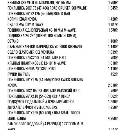
КРЫЛЬЯ SKS VELO 65 MOUNTAIN, 26" 65 ММ
1 700Р.
ПОКРЫШКА 20X1.75 (47-406) ROAD CRUISER SCHWALBE
1 945Р.
ПОКРЫШКА 26"Х2.125 (56-559) K905 K-RAD
КОРИЧНЕВАЯ KENDA
1 420Р.
СЕДЛО EVA CITY M-WAVE
1 647Р.
ПОДНОЖКА ОДНОПЕРЬЕВАЯ 40-18 ММ M-WAVE
1 570Р.
ПОДНОЖКА 24-29" (ОТВЕРСТИЯ 40ММ И 18ММ),
OSTAND
1 108Р.
СЪЕМНИК КАРЕТКИ-КАРТРИДЖА YC-29BB BIKEHAND
1 148Р.
СЕДЛО ELASTOMER GEL VENTURA
1 639Р.
ПОКРЫШКА 27.5X2.10 (54-584) MTB H.R.T.
708Р.
КРЫЛЬЯ ПЛАСТИКОВЫЕ 12-18" M-WAVE
1 618Р.
ПОКРЫШКА KENDA 700Х38С K180
1 116Р.
РУЧКИ НА РУЛЬ
452Р.
ПОКРЫШКА 26"Х1.75 (44-559) K1068 KWICK BITUMEN
KENDA
2 610Р.
ПОКРЫШКА 20X1.95 (53-406) MTB ВЫСОКИЙ H.R.T.
760Р.
ПОКРЫШКА 26"Х2.10 (54-559) K831A KENDA
1 062Р.
ПОДСУМОК ПОДРАМНЫЙ A-R265 MPP AUTHOR
1 990Р.
ДЕРЖАТЕЛЬ ФЛЯГИ VELOCAGE SKS
1 250Р.
ПОКРЫШКА 20"Х1.95 (50-406) K1047 SMALL BLOCK
EIGHT. KENDA
4 260Р.
ЗАМОК ВЕЛО КОДОВЫЙ (4 РАЗРЯДА) 12Х1000ММ. M-
WAVE
1 147Р.