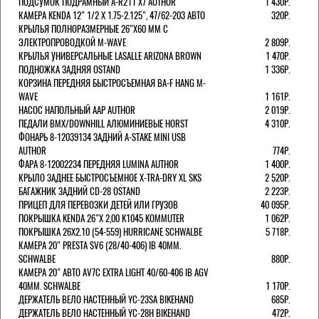
ПОДСУМОК ПОДРАМНЫЙ A-R211 X7 AUTHOR
1 430Р.
КАМЕРА KENDA 12" 1/2 Х 1.75-2.125", 47/62-203 АВТО
320Р.
КРЫЛЬЯ ПОЛНОРАЗМЕРНЫЕ 26"Х60 ММ С
ЭЛЕКТРОПРОВОДКОЙ M-WAVE
2 809Р.
КРЫЛЬЯ УНИВЕРСАЛЬНЫЕ LASALLE ARIZONA BROWN
1 470Р.
ПОДНОЖКА ЗАДНЯЯ OSTAND
1 336Р.
КОРЗИНА ПЕРЕДНЯЯ БЫСТРОСЪЕМНАЯ BA-F HANG M-
WAVE
1 161Р.
НАСОС НАПОЛЬНЫЙ AAP AUTHOR
2 019Р.
ПЕДАЛИ BMX/DOWNHILL АЛЮМИНИЕВЫЕ HORST
4 310Р.
ФОНАРЬ 8-12039134 ЗАДНИЙ A-STAKE MINI USB
AUTHOR
774Р.
ФАРА 8-12002234 ПЕРЕДНЯЯ LUMINA AUTHOR
1 400Р.
КРЫЛО ЗАДНЕЕ БЫСТРОСЪЕМНОЕ X-TRA-DRY XL SKS
2 520Р.
БАГАЖНИК ЗАДНИЙ CD-28 OSTAND
2 223Р.
ПРИЦЕП ДЛЯ ПЕРЕВОЗКИ ДЕТЕЙ ИЛИ ГРУЗОВ
40 095Р.
ПОКРЫШКА KENDA 26"Х 2,00 K1045 KOMMUTER
1 062Р.
ПОКРЫШКА 26X2.10 (54-559) HURRICANE SCHWALBE
5 718Р.
КАМЕРА 20" PRESTA SV6 (28/40-406) IB 40MM.
SCHWALBE
880Р.
КАМЕРА 20" АВТО AV7C EXTRA LIGHT 40/60-406 IB AGV
40MM. SCHWALBE
1 170Р.
ДЕРЖАТЕЛЬ ВЕЛО НАСТЕННЫЙ YC-23SA BIKEHAND
685Р.
ДЕРЖАТЕЛЬ ВЕЛО НАСТЕННЫЙ YC-28H BIKEHAND
472Р.