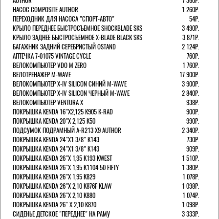
AUTHOR
7 360Р.
НАСОС COMPOSITE AUTHOR
1 260Р.
ПЕРЕХОДНИК ДЛЯ НАСОСА "СПОРТ-АВТО"
54Р.
КРЫЛО ПЕРЕДНЕЕ БЫСТРОСЪЕМНОЕ SHOCKBLADE SKS
3 490Р.
КРЫЛО ЗАДНЕЕ БЫСТРОСЪЕМНОЕ X-BLADE BLACK SKS
3 871Р.
БАГАЖНИК ЗАДНИЙ СЕРЕБРИСТЫЙ OSTAND
2 124Р.
АПТЕЧКА 7-01075 VINTAGE CYCLE
760Р.
ВЕЛОКОМПЬЮТЕР VDO M ZERO
1 760Р.
ВЕЛОТРЕНАЖЕР M-WAVE
17 900Р.
ВЕЛОКОМПЬЮТЕР X-IV SILICON СИНИЙ M-WAVE
3 900Р.
ВЕЛОКОМПЬЮТЕР X-IV SILICON ЧЕРНЫЙ M-WAVE
2 840Р.
ВЕЛОКОМПЬЮТЕР VENTURA Х
938Р.
ПОКРЫШКА KENDA 16"Х2,125 K905 K-RAD
900Р.
ПОКРЫШКА KENDA 20"Х 2,125 K50
990Р.
ПОДСУМОК ПОДРАМНЫЙ A-R213 X9 AUTHOR
2 340Р.
ПОКРЫШКА KENDA 24"Х1 3/8" K143
730Р.
ПОКРЫШКА KENDA 24"Х1 3/8" K143
909Р.
ПОКРЫШКА KENDA 26"Х 1,95 K193 KWEST
1 510Р.
ПОКРЫШКА KENDA 26"Х 1,95 K1104 50 FIFTY
1 380Р.
ПОКРЫШКА KENDA 26"Х 1,95 K829
1 078Р.
ПОКРЫШКА KENDA 26"Х 2,10 K876F KLAW
1 098Р.
ПОКРЫШКА KENDA 26"Х 2,10 K880
1 074Р.
ПОКРЫШКА KENDA 26" Х 2,10 K870
1 098Р.
СИДЕНЬЕ ДЕТСКОЕ "ПЕРЕДНЕЕ" НА РАМУ
3 333Р.