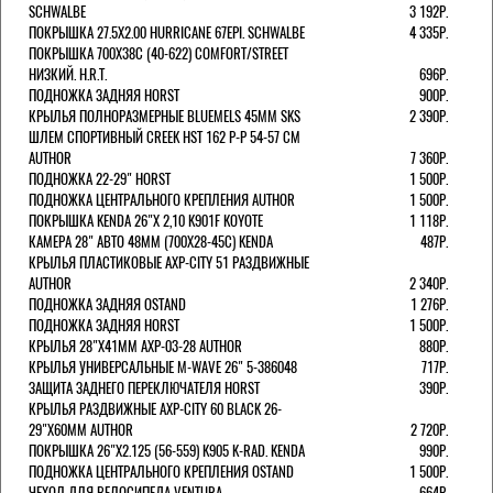
SCHWALBE
3 192Р.
ПОКРЫШКА 27.5X2.00 HURRICANE 67EPI. SCHWALBE
4 335Р.
ПОКРЫШКА 700X38С (40-622) COMFORT/STREET
НИЗКИЙ. H.R.T.
696Р.
ПОДНОЖКА ЗАДНЯЯ HORST
900Р.
КРЫЛЬЯ ПОЛНОРАЗМЕРНЫЕ BLUEMELS 45MM SKS
2 390Р.
ШЛЕМ СПОРТИВНЫЙ CREEK HST 162 Р-Р 54-57 СМ
AUTHOR
7 360Р.
ПОДНОЖКА 22-29" HORST
1 500Р.
ПОДНОЖКА ЦЕНТРАЛЬНОГО КРЕПЛЕНИЯ AUTHOR
1 500Р.
ПОКРЫШКА KENDA 26"Х 2,10 K901F KOYOTE
1 118Р.
КАМЕРА 28" АВТО 48ММ (700Х28-45С) KENDA
487Р.
КРЫЛЬЯ ПЛАСТИКОВЫЕ AXP-CITY 51 РАЗДВИЖНЫЕ
AUTHOR
2 340Р.
ПОДНОЖКА ЗАДНЯЯ OSTAND
1 276Р.
ПОДНОЖКА ЗАДНЯЯ HORST
1 500Р.
КРЫЛЬЯ 28"Х41ММ AXP-03-28 AUTHOR
880Р.
КРЫЛЬЯ УНИВЕРСАЛЬНЫЕ M-WAVE 26" 5-386048
717Р.
ЗАЩИТА ЗАДНЕГО ПЕРЕКЛЮЧАТЕЛЯ HORST
390Р.
КРЫЛЬЯ РАЗДВИЖНЫЕ AXP-CITY 60 BLACK 26-
29"Х60ММ AUTHOR
2 720Р.
ПОКРЫШКА 26"Х2.125 (56-559) K905 K-RAD. KENDA
990Р.
ПОДНОЖКА ЦЕНТРАЛЬНОГО КРЕПЛЕНИЯ OSTAND
1 500Р.
ЧЕХОЛ ДЛЯ ВЕЛОСИПЕДА VENTURA
664Р.