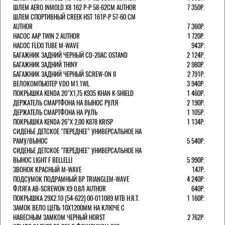
ШЛЕМ AERO INMOLD X8 162 Р-Р 58-62СМ AUTHOR
7 350Р.
ШЛЕМ СПОРТИВНЫЙ CREEK HST 161Р-Р 57-60 СМ
AUTHOR
7 360Р.
НАСОС AAP TWIN 2 AUTHOR
1 720Р.
НАСОС FLEXI TUBE M-WAVE
943Р.
БАГАЖНИК ЗАДНИЙ ЧЕРНЫЙ СD-20AC OSTAND
2 124Р.
БАГАЖНИК ЗАДНИЙ THINY
2 980Р.
БАГАЖНИК ЗАДНИЙ ЧЕРНЫЙ SCREW-ON II
2 791Р.
ВЕЛОКОМПЬЮТЕР VDO M1.1WL
3 940Р.
ПОКРЫШКА KENDA 20"Х1,75 K935 KHAN K-SHIELD
1 460Р.
ДЕРЖАТЕЛЬ СМАРТФОНА НА ВЫНОС РУЛЯ
2 190Р.
ДЕРЖАТЕЛЬ СМАРТФОНА НА РУЛЬ
1 105Р.
ПОКРЫШКА KENDA 26"Х 2,00 K878 KRISP
1 134Р.
СИДЕНЬЕ ДЕТСКОЕ "ПЕРЕДНЕЕ" УНИВЕРСАЛЬНОЕ НА
РАМУ/ВЫНОС
5 540Р.
СИДЕНЬЕ ДЕТСКОЕ "ПЕРЕДНЕЕ" УНИВЕРСАЛЬНОЕ НА
ВЫНОС LIGHT F BELLELLI
5 990Р.
ЗВОНОК КРАСНЫЙ M-WAVE
147Р.
ПОДСУМОК ПОДРАМНЫЙ BP TRIANGLEM-WAVE
4 240Р.
ФЛЯГА AB-SCREWON X9 0.8Л AUTHOR
640Р.
ПОКРЫШКА 29X2.10 (54-622) 00-011089 MTB H.R.T.
1 160Р.
ЗАМОК ВЕЛО ЦЕПЬ 10Х1200ММ НА КЛЮЧЕ С
НАВЕСНЫМ ЗАМКОМ ЧЕРНЫЙ HORST
2 762Р.