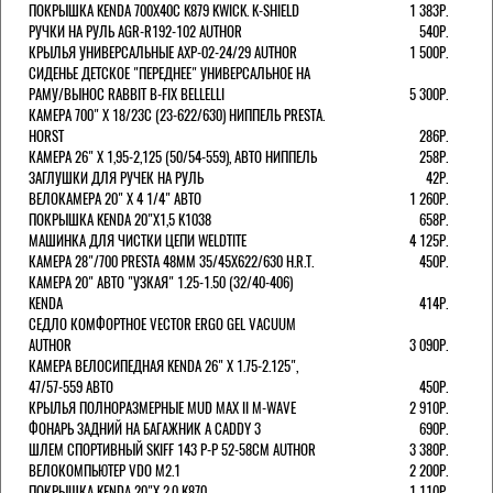
ПОКРЫШКА KENDA 700Х40С K879 KWICK. K-SHIELD
1 383Р.
РУЧКИ НА РУЛЬ AGR-R192-102 AUTHOR
540Р.
КРЫЛЬЯ УНИВЕРСАЛЬНЫЕ AXP-02-24/29 AUTHOR
1 500Р.
СИДЕНЬЕ ДЕТСКОЕ "ПЕРЕДНЕЕ" УНИВЕРСАЛЬНОЕ НА
РАМУ/ВЫНОС RABBIT B-FIX BELLELLI
5 300Р.
КАМЕРА 700" Х 18/23C (23-622/630) НИППЕЛЬ PRESTA.
HORST
286Р.
КАМЕРА 26" X 1,95-2,125 (50/54-559), АВТО НИППЕЛЬ
258Р.
ЗАГЛУШКИ ДЛЯ РУЧЕК НА РУЛЬ
42Р.
ВЕЛОКАМЕРА 20" Х 4 1/4" АВТО
1 260Р.
ПОКРЫШКА KENDA 20"Х1,5 K1038
658Р.
МАШИНКА ДЛЯ ЧИСТКИ ЦЕПИ WELDTITE
4 125Р.
КАМЕРА 28"/700 PRESTA 48ММ 35/45Х622/630 H.R.T.
450Р.
КАМЕРА 20" АВТО "УЗКАЯ" 1.25-1.50 (32/40-406)
KENDA
414Р.
СЕДЛО КОМФОРТНОЕ VECTOR ERGO GEL VACUUM
AUTHOR
3 090Р.
КАМЕРА ВЕЛОСИПЕДНАЯ KENDA 26" Х 1.75-2.125",
47/57-559 АВТО
450Р.
КРЫЛЬЯ ПОЛНОРАЗМЕРНЫЕ MUD MAX II M-WAVE
2 910Р.
ФОНАРЬ ЗАДНИЙ НА БАГАЖНИК A CADDY 3
690Р.
ШЛЕМ СПОРТИВНЫЙ SKIFF 143 Р-Р 52-58СМ AUTHOR
3 380Р.
ВЕЛОКОМПЬЮТЕР VDO M2.1
2 200Р.
ПОКРЫШКА KENDA 20"Х 2,0 K870
1 110Р.