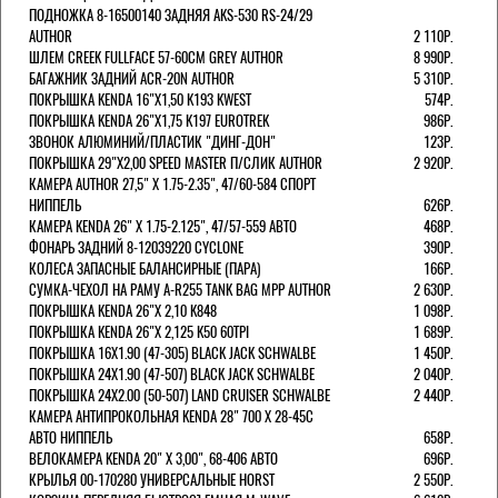
ПОДНОЖКА 8-16500140 ЗАДНЯЯ AKS-530 RS-24/29
AUTHOR
2 110Р.
ШЛЕМ CREEK FULLFACE 57-60СМ GREY AUTHOR
8 990Р.
БАГАЖНИК ЗАДНИЙ ACR-20N AUTHOR
5 310Р.
ПОКРЫШКА KENDA 16"Х1,50 K193 KWEST
574Р.
ПОКРЫШКА KENDA 26"Х1,75 K197 EUROTREK
986Р.
ЗВОНОК АЛЮМИНИЙ/ПЛАСТИК "ДИНГ-ДОН"
123Р.
ПОКРЫШКА 29"Х2,00 SPEED MASTER П/СЛИК AUTHOR
2 920Р.
КАМЕРА AUTHOR 27,5" Х 1.75-2.35", 47/60-584 СПОРТ
НИППЕЛЬ
626Р.
КАМЕРА KENDA 26" Х 1.75-2.125", 47/57-559 АВТО
468Р.
ФОНАРЬ ЗАДНИЙ 8-12039220 CYCLONE
390Р.
КОЛЕСА ЗАПАСНЫЕ БАЛАНСИРНЫЕ (ПАРА)
166Р.
CУМКА-ЧЕХОЛ НА РАМУ A-R255 TANK BAG MPP AUTHOR
2 630Р.
ПОКРЫШКА KENDA 26"Х 2,10 K848
1 098Р.
ПОКРЫШКА KENDA 26"Х 2,125 K50 60TPI
1 689Р.
ПОКРЫШКА 16X1.90 (47-305) BLACK JACK SCHWALBE
1 450Р.
ПОКРЫШКА 24X1.90 (47-507) BLACK JACK SCHWALBE
2 040Р.
ПОКРЫШКА 24X2.00 (50-507) LAND CRUISER SCHWALBE
2 440Р.
КАМЕРА АНТИПРОКОЛЬНАЯ KENDA 28" 700 Х 28-45C
АВТО НИППЕЛЬ
658Р.
ВЕЛОКАМЕРА KENDA 20" Х 3,00", 68-406 АВТО
696Р.
КРЫЛЬЯ 00-170280 УНИВЕРСАЛЬНЫЕ HORST
2 550Р.