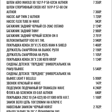
ШЛЕМ AERO INMOLD X8 162 Р-Р 58-62СМ AUTHOR
7 350Р.
ШЛЕМ СПОРТИВНЫЙ CREEK HST 161Р-Р 57-60 СМ
AUTHOR
7 360Р.
НАСОС AAP TWIN 2 AUTHOR
1 720Р.
НАСОС FLEXI TUBE M-WAVE
943Р.
БАГАЖНИК ЗАДНИЙ ЧЕРНЫЙ СD-20AC OSTAND
2 124Р.
БАГАЖНИК ЗАДНИЙ THINY
2 980Р.
БАГАЖНИК ЗАДНИЙ ЧЕРНЫЙ SCREW-ON II
2 791Р.
ВЕЛОКОМПЬЮТЕР VDO M1.1WL
3 940Р.
ПОКРЫШКА KENDA 20"Х1,75 K935 KHAN K-SHIELD
1 460Р.
ДЕРЖАТЕЛЬ СМАРТФОНА НА ВЫНОС РУЛЯ
2 190Р.
ДЕРЖАТЕЛЬ СМАРТФОНА НА РУЛЬ
1 105Р.
ПОКРЫШКА KENDA 26"Х 2,00 K878 KRISP
1 134Р.
СИДЕНЬЕ ДЕТСКОЕ "ПЕРЕДНЕЕ" УНИВЕРСАЛЬНОЕ НА
РАМУ/ВЫНОС
5 540Р.
СИДЕНЬЕ ДЕТСКОЕ "ПЕРЕДНЕЕ" УНИВЕРСАЛЬНОЕ НА
ВЫНОС LIGHT F BELLELLI
5 990Р.
ЗВОНОК КРАСНЫЙ M-WAVE
147Р.
ПОДСУМОК ПОДРАМНЫЙ BP TRIANGLEM-WAVE
4 240Р.
ФЛЯГА AB-SCREWON X9 0.8Л AUTHOR
640Р.
ПОКРЫШКА 29X2.10 (54-622) 00-011089 MTB H.R.T.
1 160Р.
ЗАМОК ВЕЛО ЦЕПЬ 10Х1200ММ НА КЛЮЧЕ С
НАВЕСНЫМ ЗАМКОМ ЧЕРНЫЙ HORST
2 762Р.
КРЫЛО ЗАДНЕЕ 28-29" С ФОНАРИКОМ SKS