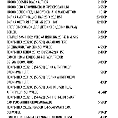
НАСОС BOOSTER BLACK AUTHOR
2 109Р.
НАСОС BETO АЛЮМИНИЕВЫЙ ФРЕЗЕРОВАННЫЙ
3 550Р.
НАСОС ВЕЛОСИПЕДНЫЙ GIYO GM-71 С МАНОМЕТРОМ
1 917Р.
ВИЛКА АМОРТИЗАЦИОННАЯ 26"Х 28,6 RST
23 900Р.
ВИЛКА ЖЕСТКАЯ RST RF-M7 28"Х1 1/8"
12 980Р.
КРЕПЛЕНИЕ/ЗАМОК ДЛЯ ДЕТСКИХ СИДЕНИЙ НА РАМУ
BELLELLI
2 300Р.
КРЫЛЬЯ SKS-11002, VELO 47 TREKKING, 28" 47 ММ. SKS
3 200Р.
ПОКРЫШКА 26X2.00 (50-559) MARATHON PERF,
GREENGUARD, TWINSKIN,SCHWALBE
4 590Р.
ПОКРЫШКА KENDA 29"Х2,10 (55X622) K1153
2 400Р.
ЗАМОК 12ММ, КОДОВЫЙ 4-Х РАЗР, TRESOR
6512C/180СМ. ABUS
3 890Р.
ПОКРЫШКА 26X2.10 (54-559) СЛИК АНТИПРОКОЛ.
СЛОЙ 3ММ H.R.T.
1 580Р.
ПОКРЫШКА 26X1.95 (53-559) П/СЛИК АНТИПРОКОЛ.
СЛОЙ 3ММ H.R.T.
1 490Р.
ПОКРЫШКА 26X2.00 (50-559) LAND CRUISER PLUS,
АНТИПРКОЛ, SCHWALBE
4 047Р.
ПОКРЫШКА 29X2.10 (54-622) 05-11101143.01 SMART
SAM PLUS АНТИПРОКОЛ,SCHWALBE
5 580Р.
ПОКРЫШКА 27.5X2.10/650B (54-584) SMART SAM.
SCHWALBE
3 940Р.
ЗАМОК КОДОВЫЙ (4 РАЗРЯДА) 10Х800ММ. HORST
433Р.