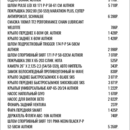
ШЛЕМ PULSE LED X8 171 Р-Р 58-61 СМ AUTHOR
5 710Р.
ПОКРЫШКА 26X2.00 (50-559) MARATHON PLUS, СУПЕР
АНТИПРОКОЛ, SCHWALBE
6 390Р.
СМАЗКА 100МЛ TF2 PERFORMANCE CHAIN LUBRICANT
WELDTITE
786Р.
КРЫЛО ПЕРЕДНЕЕ X-BOW QR. AUTHOR
1 428Р.
КРЫЛО ЗАДНЕЕ X-BOW AUTHOR
1 428Р.
ШЛЕМ ПОДРОСТКОВЫЙ TRIGGER 174 Р-Р 54-58СМ
AUTHOR
2 990Р.
ШЛЕМ СПОРТИВНЫЙ SKIFF 171 Р-Р 58-62СМ AUTHOR
7 070Р.
ПОКРЫШКА 280 X 65-203 СЛИК. HOTA
525Р.
КАМЕРА 26" X 2,125-2,3 (54/58-559), АВТО НИППЕЛЬ
343Р.
ЗАМОК ВЕЛОСИПЕДНЫЙ ПРОТИВОУГОННЫЙ M-WAVE
830Р.
КРЫЛО ЗАДНЕЕ БЫСТРОСЪЕМНОЕ X-BLADE SKS
3 871Р.
КРЫЛО ПЕРЕДНЕЕ БЫСТРОСЪЕМНОЕ SHOCKBLADE SKS
3 871Р.
КРЫЛЬЯ УНИВЕРСАЛЬНЫЕ AXP-65-20/24 AUTHOR
1 222Р.
НАСОС НАПОЛЬНЫЙ GIYO
1 670Р.
НАСОС ДЛЯ ВИЛОК ВЕТО
2 822Р.
ФОНАРЬ ЗАДНИЙ VENTURA
237Р.
ФАРА ПЕРЕДНЯЯ SMART
1 425Р.
ДЕРЖАТЕЛЬ ФЛЯГИ ABC-16N AUTHOR
740Р.
ШЛЕМ СПОРТИВНЫЙ SKIFF 191 PINK-NEON/BLACK Р-Р
52-58СМ AUTHOR
5 350Р.