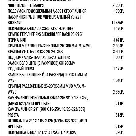
NIGHTBLADE. (ГЕРМАНИЯ)
4 990Р.
ПОДСУМОК ПОДСЕДЕЛЬНЫЙ A-S381 QF9 X7 AUTHOR
1 950Р.
НАБОР ИНСТРУМЕНТОВ УНИВЕРСАЛЬНЫЙ YC-721
BIKEHAND
11 497Р.
ПОКРЫШКА KENDA 700Х38С K197 EUROTREK
1 170Р.
КРЫЛО ПЕРЕДНЕЕ SKS SHOCKBLADE DARK 26+27,5"
(ГЕРМАНИЯ)
3 871Р.
КРЫЛЬЯ МЕТАЛЛОПЛАСТИКОВЫЕ 29"Х60 ММ. M-WAVE
2 994Р.
КРЫЛЬЯ VELO 55 CROSS, 26-29" SKS
3 500Р.
ПОДНОЖКА AKS-16A C X9 16-20" AUTHOR
1 500Р.
ЗАМОК ВЕЛО ЦЕПЬ (5 РАЗРЯДОВ) 6Х1200ММ
КОДОВЫЙ HORST
1 172Р.
ЗАМОК ВЕЛО КОДОВЫЙ (4 РАЗРЯДА) 10Х1800ММ. M-
WAVE
1 040Р.
КРЫЛЬЯ РАЗДВИЖНЫЕ 26-29"Х65ММ MUD MAX. M-
WAVE
2 530Р.
КАМЕРА АНТИПРОКОЛЬНАЯ KENDA 29/28" Х 1.9-2.35",
(50/58-622) АВТО НИППЕЛЬ
711Р.
КАМЕРА AUTHOR 28" (700 Х 18-25С, 18/25-622/635)
PRESTA
813Р.
ВЕЛОКАМЕРА 29" X 1,95-2,125 (50/54-622/630) АВТО
НИППЕЛЬ
318Р.
ПОКРЫШКА KENDA 12 1/2"Х1,75X2 1/4 K909A
720Р.