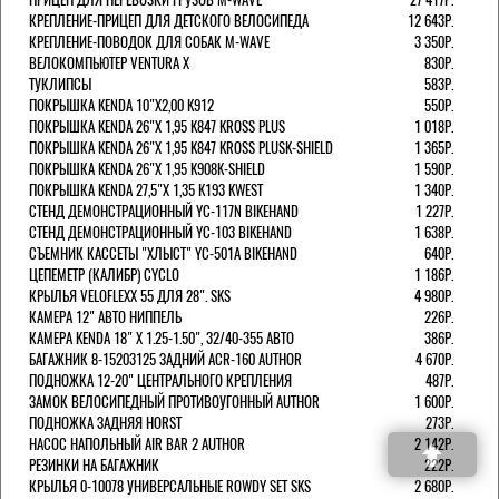
КРЕПЛЕНИЕ-ПРИЦЕП ДЛЯ ДЕТСКОГО ВЕЛОСИПЕДА
12 643Р.
КРЕПЛЕНИЕ-ПОВОДОК ДЛЯ СОБАК M-WAVE
3 350Р.
ВЕЛОКОМПЬЮТЕР VENTURA Х
830Р.
ТУКЛИПСЫ
583Р.
ПОКРЫШКА KENDA 10"Х2,00 K912
550Р.
ПОКРЫШКА KENDA 26"Х 1,95 K847 KROSS PLUS
1 018Р.
ПОКРЫШКА KENDA 26"Х 1,95 K847 KROSS PLUSK-SHIELD
1 365Р.
ПОКРЫШКА KENDA 26"Х 1,95 K908K-SHIELD
1 590Р.
ПОКРЫШКА KENDA 27,5"Х 1,35 K193 KWEST
1 340Р.
СТЕНД ДЕМОНСТРАЦИОННЫЙ YC-117N BIKEHAND
1 227Р.
СТЕНД ДЕМОНСТРАЦИОННЫЙ YC-103 BIKEHAND
1 638Р.
СЪЕМНИК КАССЕТЫ "ХЛЫСТ" YC-501A BIKEHAND
640Р.
ЦЕПЕМЕТР (КАЛИБР) CYCLO
1 186Р.
КРЫЛЬЯ VELOFLEXX 55 ДЛЯ 28". SKS
4 980Р.
КАМЕРА 12" АВТО НИППЕЛЬ
226Р.
КАМЕРА KENDA 18" Х 1.25-1.50", 32/40-355 АВТО
386Р.
БАГАЖНИК 8-15203125 ЗАДНИЙ ACR-160 AUTHOR
4 670Р.
ПОДНОЖКА 12-20" ЦЕНТРАЛЬНОГО КРЕПЛЕНИЯ
487Р.
ЗАМОК ВЕЛОСИПЕДНЫЙ ПРОТИВОУГОННЫЙ AUTHOR
1 600Р.
ПОДНОЖКА ЗАДНЯЯ HORST
273Р.
НАСОС НАПОЛЬНЫЙ AIR BAR 2 AUTHOR
2 142Р.
РЕЗИНКИ НА БАГАЖНИК
222Р.
КРЫЛЬЯ 0-10078 УНИВЕРСАЛЬНЫЕ ROWDY SET SKS
2 680Р.