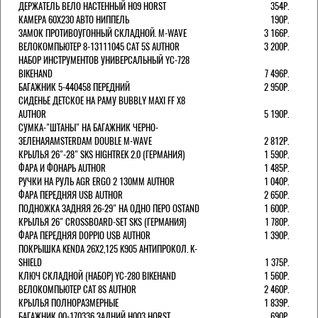
ДЕРЖАТЕЛЬ ВЕЛО НАСТЕННЫЙ H09 HORST
354Р.
КАМЕРА 60X230 АВТО НИППЕЛЬ
190Р.
ЗАМОК ПРОТИВОУГОННЫЙ СКЛАДНОЙ. M-WAVE
3 166Р.
ВЕЛОКОМПЬЮТЕР 8-13111045 CAT 5S AUTHOR
3 200Р.
НАБОР ИНСТРУМЕНТОВ УНИВЕРСАЛЬНЫЙ YC-728
BIKEHAND
7 496Р.
БАГАЖНИК 5-440458 ПЕРЕДНИЙ
2 950Р.
СИДЕНЬЕ ДЕТСКОЕ НА РАМУ BUBBLY MAXI FF X8
AUTHOR
5 190Р.
СУМКА-"ШТАНЫ" НА БАГАЖНИК ЧЕРНО-
ЗЕЛЕНАЯAMSTERDAM DOUBLE M-WAVE
2 812Р.
КРЫЛЬЯ 26"-28" SKS HIGHTREK 2.0 (ГЕРМАНИЯ)
1 590Р.
ФАРА И ФОНАРЬ AUTHOR
1 485Р.
РУЧКИ НА РУЛЬ AGR ERGO 2 130ММ AUTHOR
1 040Р.
ФАРА ПЕРЕДНЯЯ USB AUTHOR
2 650Р.
ПОДНОЖКА ЗАДНЯЯ 26-29" НА ОДНО ПЕРО OSTAND
1 600Р.
КРЫЛЬЯ 26" CROSSBOARD-SET SKS (ГЕРМАНИЯ)
1 780Р.
ФАРА ПЕРЕДНЯЯ DOPPIO USB AUTHOR
1 390Р.
ПОКРЫШКА KENDA 26Х2,125 K905 АНТИПРОКОЛ. K-
SHIELD
1 375Р.
КЛЮЧ СКЛАДНОЙ (НАБОР) YC-280 BIKEHAND
1 560Р.
ВЕЛОКОМПЬЮТЕР CAT 8S AUTHOR
2 460Р.
КРЫЛЬЯ ПОЛНОРАЗМЕРНЫЕ
1 839Р.
БАГАЖНИК 00-170336 ЗАДНИЙ H003 HORST
690Р.