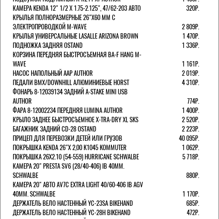
КАМЕРА KENDA 12" 1/2 Х 1.75-2.125", 47/62-203 АВТО
320Р.
КРЫЛЬЯ ПОЛНОРАЗМЕРНЫЕ 26"Х60 ММ С
ЭЛЕКТРОПРОВОДКОЙ M-WAVE
2 809Р.
КРЫЛЬЯ УНИВЕРСАЛЬНЫЕ LASALLE ARIZONA BROWN
1 470Р.
ПОДНОЖКА ЗАДНЯЯ OSTAND
1 336Р.
КОРЗИНА ПЕРЕДНЯЯ БЫСТРОСЪЕМНАЯ BA-F HANG M-
WAVE
1 161Р.
НАСОС НАПОЛЬНЫЙ AAP AUTHOR
2 019Р.
ПЕДАЛИ BMX/DOWNHILL АЛЮМИНИЕВЫЕ HORST
4 310Р.
ФОНАРЬ 8-12039134 ЗАДНИЙ A-STAKE MINI USB
AUTHOR
774Р.
ФАРА 8-12002234 ПЕРЕДНЯЯ LUMINA AUTHOR
1 400Р.
КРЫЛО ЗАДНЕЕ БЫСТРОСЪЕМНОЕ X-TRA-DRY XL SKS
2 520Р.
БАГАЖНИК ЗАДНИЙ CD-28 OSTAND
2 223Р.
ПРИЦЕП ДЛЯ ПЕРЕВОЗКИ ДЕТЕЙ ИЛИ ГРУЗОВ
40 095Р.
ПОКРЫШКА KENDA 26"Х 2,00 K1045 KOMMUTER
1 062Р.
ПОКРЫШКА 26X2.10 (54-559) HURRICANE SCHWALBE
5 718Р.
КАМЕРА 20" PRESTA SV6 (28/40-406) IB 40MM.
SCHWALBE
880Р.
КАМЕРА 20" АВТО AV7C EXTRA LIGHT 40/60-406 IB AGV
40MM. SCHWALBE
1 170Р.
ДЕРЖАТЕЛЬ ВЕЛО НАСТЕННЫЙ YC-23SA BIKEHAND
685Р.
ДЕРЖАТЕЛЬ ВЕЛО НАСТЕННЫЙ YC-28H BIKEHAND
472Р.