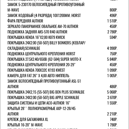
ЗАМОК 5-230170 ВЕЛОСИПЕДНЫЙ ПРОТИВОУГОННЫЙ
M-WAVE
800Р.
ЗАМОК КОДОВЫЙ (4 РАЗРЯДА) 10Х1200ММ. HORST
496Р.
ФАРА ПЕРЕДНЯЯ AUTHOR
1 510Р.
ЗЕРКАЛО ПАНОРАМНОЕ ОВАЛЬНОЕ AM-70 AUTHOR
450Р.
ПОДНОЖКА ЗАДНЯЯ AKS-570 R40 AUTHOR
2 790Р.
ПОКРЫШКА KENDA 16"Х2,00 K879 KWICK
594Р.
ПОКРЫШКА 24X2.00 (50-507) BILLY BONKERS (КЕВЛАР/
СКЛАДНАЯ).SCHWALBE
4 990Р.
ПОДНОЖКА ЦЕНТРАЛЬНОГО КРЕПЛЕНИЯ HORST
750Р.
ПОКРЫШКА 27.5X2.40/650B (62-584) SUPER MOTO-X
5 848Р.
ПОДНОЖКА ЦЕНТРАЛЬНОГО КРЕПЛЕНИЯ 20-29"
450Р.
ПОКРЫШКА KENDA 700Х32С K193 KWEST
1 090Р.
КАМЕРА ДЛЯ FAT 26" X 4,00 АВТО НИППЕЛЬ
1 005Р.
ЗАМОК ВЕЛОСИПЕДНЫЙ ПРОТИВОУГОННЫЙ ASL-51
AUTHOR
486Р.
ПОКРЫШКА 24X2,15 (55-507) BIG BEN PLUS SCHWALBE
5 068Р.
ПОКРЫШКА 24X2.00 (50-507) BIG APPLE SCHWALBE
3 670Р.
ЗАЩИТА СИСТЕМЫ И ЦЕПИ ACO-AUTHOR 16"
1 550Р.
КРЫЛЬЯ 28'' ПОЛНОРАЗМЕРНЫЕ AXP-12-28/45
AUTHOR
2 210Р.
КРЕПЕЖ ДЛЯ БАГАЖНИКА XL
748Р.
КРЫЛЬЯ 16-20" M-WAVE
1 790Р.