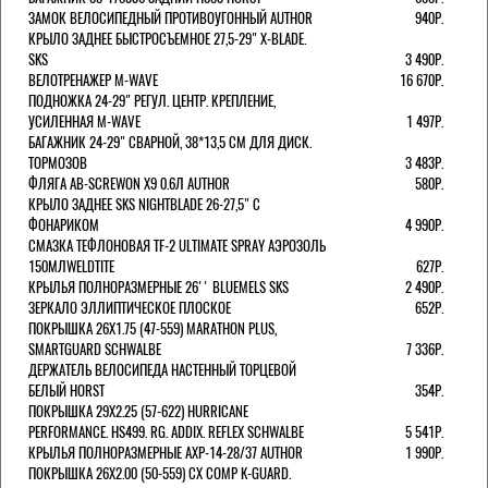
ЗАМОК ВЕЛОСИПЕДНЫЙ ПРОТИВОУГОННЫЙ AUTHOR
940Р.
КРЫЛО ЗАДНЕЕ БЫСТРОСЪЕМНОЕ 27,5-29" X-BLADE.
SKS
3 490Р.
ВЕЛОТРЕНАЖЕР M-WAVE
16 670Р.
ПОДНОЖКА 24-29" РЕГУЛ. ЦЕНТР. КРЕПЛЕНИЕ,
УСИЛЕННАЯ M-WAVE
1 497Р.
БАГАЖНИК 24-29" СВАРНОЙ, 38*13,5 СМ ДЛЯ ДИСК.
ТОРМОЗОВ
3 483Р.
ФЛЯГА AB-SCREWON X9 0.6Л AUTHOR
580Р.
КРЫЛО ЗАДНЕЕ SKS NIGHTBLADE 26-27,5" С
ФОНАРИКОМ
4 990Р.
СМАЗКА ТЕФЛОНОВАЯ TF-2 ULTIMATE SPRAY АЭРОЗОЛЬ
150МЛWELDTITE
627Р.
КРЫЛЬЯ ПОЛНОРАЗМЕРНЫЕ 26'' BLUEMELS SKS
2 490Р.
ЗЕРКАЛО ЭЛЛИПТИЧЕСКОЕ ПЛОСКОЕ
652Р.
ПОКРЫШКА 26X1.75 (47-559) MARATHON PLUS,
SMARTGUARD SCHWALBE
7 336Р.
ДЕРЖАТЕЛЬ ВЕЛОCИПЕДА НАСТЕННЫЙ ТОРЦЕВОЙ
БЕЛЫЙ HORST
354Р.
ПОКРЫШКА 29X2.25 (57-622) HURRICANE
PERFORMANCE. HS499. RG. ADDIX. REFLEX SCHWALBE
5 541Р.
КРЫЛЬЯ ПОЛНОРАЗМЕРНЫЕ AXP-14-28/37 AUTHOR
1 990Р.
ПОКРЫШКА 26X2.00 (50-559) CX COMP K-GUARD.