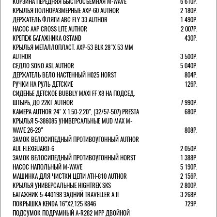
КОРЗИНА ПЕРЕДНЯЯ БЫСТРОСЪЕМНАЯ M-WAVE
6 610Р.
КРЫЛЬЯ ПОЛНОРАЗМЕРНЫЕ AXP-60 AUTHOR
2 180Р.
ДЕРЖАТЕЛЬ ФЛЯГИ АВС FLY 33 AUTHOR
1 490Р.
НАСОС AAP CROSS LITE AUTHOR
2 007Р.
КРЕПЕЖ БАГАЖНИКА OSTAND
430Р.
КРЫЛЬЯ МЕТАЛЛОПЛАСТ. AXP-53 BLK 28"Х 53 ММ
AUTHOR
3 500Р.
СЕДЛО SONO ASL AUTHOR
5 040Р.
ДЕРЖАТЕЛЬ ВЕЛО НАСТЕННЫЙ H025 HORST
804Р.
РУЧКИ НА РУЛЬ ДЕТСКИЕ
126Р.
СИДЕНЬЕ ДЕТСКОЕ BUBBLY MAXI FF X8 НА ПОДСЕД.
ШТЫРЬ, ДО 22КГ AUTHOR
7 990Р.
КАМЕРА AUTHOR 24" Х 1.50-2.20", (32/57-507) PRESTA
680Р.
КРЫЛЬЯ 5-386085 УНИВЕРСАЛЬНЫЕ MUD MAX M-
WAVE 26-29"
808Р.
ЗАМОК ВЕЛОСИПЕДНЫЙ ПРОТИВОУГОННЫЙ AUTHOR
AUL FLEXGUARD-6
2 050Р.
ЗАМОК ВЕЛОСИПЕДНЫЙ ПРОТИВОУГОННЫЙ HORST
1 388Р.
НАСОС НАПОЛЬНЫЙ M-WAVE
5 190Р.
МАШИНКА ДЛЯ ЧИСТКИ ЦЕПИ ATH-810 AUTHOR
2 156Р.
КРЫЛЬЯ УНИВЕРСАЛЬНЫЕ HIGHTREK SKS
2 800Р.
БАГАЖНИК 5-440198 ЗАДНИЙ TRAVELLER A II
3 268Р.
ПОКРЫШКА KENDA 16"Х2,125 K846
729Р.
ПОДСУМОК ПОДРАМНЫЙ A-R282 MPP ДВОЙНОЙ