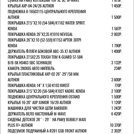
СУМКА НА РАМУ ROTTERDAM TOP XL SC. M-WAVE
1 879Р.
КРЫЛЬЯ AXP-04-24/26 AUTHOR
1 450Р.
ПОДНОЖКА 8-16503115 ЦЕНТРАЛЬНОГО КРЕПЛЕНИЯ
AUTHOR
1 500Р.
ПОКРЫШКА 27.5"Х2.10 (54-584) K1162 WATER SPIRIT.
KENDA
1 587Р.
ПОКРЫШКА KENDA 26"Х2,35 K1010 NEVEGAL
2 002Р.
ПОКРЫШКА 26"Х2.10 (52-559) K1153 APTOR 30TPI
KENDA
1 790Р.
ДЕРЖАТЕЛЬ ФЛЯГИ БОКОВОЙ ABC-35 X7 AUTHOR
1 490Р.
ПОКРЫШКА 27.5X2.25 TOUGH TOM K-GUARD 57-584
B/B-SK HS463 SBC SCHWALBE
3 132Р.
КАМЕРА 280Х65 АВТО НИППЕЛЬ
234Р.
КРЫЛЬЯ ПЛАСТИКОВЫЕ AXP-02 26"-29"/58 ММ.
AUTHOR
3 600Р.
ПОКРЫШКА KENDA 14" Х 1,50 K193 KWEST
770Р.
ПОКРЫШКА 27.5"Х2.20 (56-584) K1027 KADRE. KENDA
2 100Р.
ПОДНОЖКА ЦЕНТРАЛЬНОГО КРЕПЛЕНИЯ OSTAND
1 500Р.
КРЫЛЬЯ 16-20" AXP JUNIOR 16/20 AUTHOR
1 120Р.
МАШИНКА ДЛЯ ЧИСТКИ ЦЕПИ BARBIERI
1 243Р.
ДЕРЖАТЕЛЬ ВЕЛО НАСТЕННЫЙ M-WAVE
6 420Р.
СИДЕНЬЕ ДЕТСКОЕ 28''- 29'' НА РАМУ BUBBLY MAXI
PLUS FF+ AUTHOR
10 370Р.
ПОДСУМОК ПОДРАМНЫЙ A-R281 GSB FRONT AUTHOR
2 302Р.