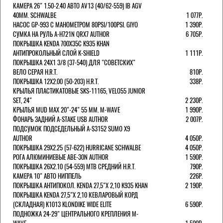
КАМЕРА 26" 1.50-2.40 АВТО AV13 (40/62-559) IB AGV
40MM. SCHWALBE
1 077Р.
НАСОС GP-993 С МАНОМЕТРОМ 80PSI/100PSI. GIYO
1 390Р.
СУМКА НА РУЛЬ A-H721N QRX7 AUTHOR
6 705Р.
ПОКРЫШКА KENDA 700Х35С K935 KHAN
АНТИПРОКОЛЬНЫЙ СЛОЙ K-SHIELD
1 111Р.
ПОКРЫШКА 24X1 3/8 (37-540) ДЛЯ "СОВЕТСКИХ"
ВЕЛО СЕРАЯ H.R.T.
810Р.
ПОКРЫШКА 12X2.00 (50-203) H.R.T.
338Р.
КРЫЛЬЯ ПЛАСТИКАТОВЫЕ SKS-11165, VELO55 JUNIOR
SET, 24"
2 230Р.
КРЫЛЬЯ MUD MAX 20"-24" 55 ММ. M-WAVE
1 990Р.
ФОНАРЬ ЗАДНИЙ A-STAKE USB AUTHOR
2 007Р.
ПОДСУМОК ПОДСЕДЕЛЬНЫЙ A-S3152 SUMO X9
AUTHOR
4 050Р.
ПОКРЫШКА 29X2.25 (57-622) HURRICANE SCHWALBE
4 050Р.
РОГА АЛЮМИНИЕВЫЕ ABE-30N AUTHOR
1 590Р.
ПОКРЫШКА 26X2.10 (54-559) MTB СРЕДНИЙ H.R.T.
790Р.
КАМЕРА 10" АВТО НИППЕЛЬ
226Р.
ПОКРЫШКА АНТИПОКОЛ. KENDA 27,5"Х 2,10 K935 KHAN
2 190Р.
ПОКРЫШКА KENDA 27,5"Х 2,10 КЕВЛАРОВЫЙ КОРД
(СКЛАДНАЯ) K1013 KLONDIKE WIDE ELITE
6 590Р.
ПОДНОЖКА 24-29" ЦЕНТРАЛЬНОГО КРЕПЛЕНИЯ M-