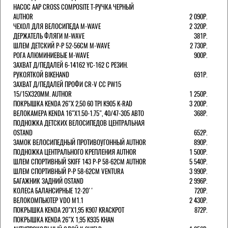
НАСОС AAP CROSS COMPOSITE Т-РУЧКА ЧЕРНЫЙ
AUTHOR
2 090Р.
ЧЕХОЛ ДЛЯ ВЕЛОСИПЕДА M-WAVE
2 320Р.
ДЕРЖАТЕЛЬ ФЛЯГИ M-WAVE
381Р.
ШЛЕМ ДЕТСКИЙ Р-Р 52-56СМ M-WAVE
2 730Р.
РОГА АЛЮМИНИЕВЫЕ M-WAVE
900Р.
ЗАХВАТ Д/ПЕДАЛЕЙ 6-14162 YC-162 С РЕЗИН.
РУКОЯТКОЙ BIKEHAND
691Р.
ЗАХВАТ Д/ПЕДАЛЕЙ ПРОФИ CR-V CC PW15
15/15X320ММ. AUTHOR
1 250Р.
ПОКРЫШКА KENDA 26"Х 2,50 60 TPI K905 K-RAD
3 200Р.
ВЕЛОКАМЕРА KENDA 16"Х1.50-1.75", 40/47-305 АВТО
368Р.
ПОДНОЖКА ДЕТСКИХ ВЕЛОСИПЕДОВ ЦЕНТРАЛЬНАЯ
OSTAND
652Р.
ЗАМОК ВЕЛОСИПЕДНЫЙ ПРОТИВОУГОННЫЙ AUTHOR
890Р.
ПОДНОЖКА ЦЕНТРАЛЬНОГО КРЕПЛЕНИЯ AUTHOR
1 500Р.
ШЛЕМ СПОРТИВНЫЙ SKIFF 143 Р-Р 58-62СМ AUTHOR
5 540Р.
ШЛЕМ СПОРТИВНЫЙ Р-Р 58-62СМ VENTURA
3 990Р.
БАГАЖНИК ЗАДНИЙ OSTAND
2 996Р.
КОЛЕСА БАЛАНСИРНЫЕ 12-20''
720Р.
ВЕЛОКОМПЬЮТЕР VDO M1.1
2 430Р.
ПОКРЫШКА KENDA 20"Х1,95 K907 KRACKPOT
872Р.
ПОКРЫШКА KENDA 26"Х 1,95 K935 KHAN