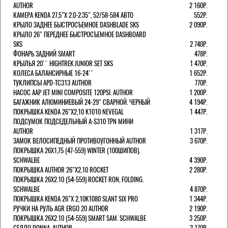
AUTHOR
2 160Р.
КАМЕРА KENDA 27,5"Х 2.0-2.35", 52/58-584 АВТО
552Р.
КРЫЛО ЗАДНЕЕ БЫСТРОСЪЕМНОЕ DASHBLADE SKS
2 090Р.
КРЫЛО 26" ПЕРЕДНЕЕ БЫСТРОСЪЕМНОЕ DASHBOARD
SKS
2 740Р.
ФОНАРЬ ЗАДНИЙ SMART
478Р.
КРЫЛЬЯ 20'' HIGHTREK JUNIOR SET SKS
1 470Р.
КОЛЕСА БАЛАНСИРНЫЕ 16-24''
1 652Р.
ТУКЛИПСЫ APD-TC313 AUTHOR
770Р.
НАСОС AAP JET MINI COMPOSITE 120PSI. AUTHOR
1 200Р.
БАГАЖНИК АЛЮМИНИЕВЫЙ 24-29" СВАРНОЙ. ЧЕРНЫЙ
4 194Р.
ПОКРЫШКА KENDA 26"Х2,10 K1010 NEVEGAL
1 447Р.
ПОДСУМОК ПОДСЕДЕЛЬНЫЙ A-S310 TPN МИНИ
AUTHOR
1 317Р.
ЗАМОК ВЕЛОСИПЕДНЫЙ ПРОТИВОУГОННЫЙ AUTHOR
3 670Р.
ПОКРЫШКА 26X1,75 (47-559) WINTER (100ШИПОВ).
SCHWALBE
4 390Р.
ПОКРЫШКА AUTHOR 26"Х2,10 ROCKET
2 280Р.
ПОКРЫШКА 26X2.10 (54-559) ROCKET RON, FOLDING.
SCHWALBE
4 870Р.
ПОКРЫШКА KENDA 26"Х 2,10K1080 SLANT SIX PRO
1 344Р.
РУЧКИ НА РУЛЬ AGR ERGO 20 AUTHOR
2 190Р.
ПОКРЫШКА 26X2.10 (54-559) SMART SAM. SCHWALBE
3 250Р.
СЕДЛО DONNA. AUTHOR
3 170Р.