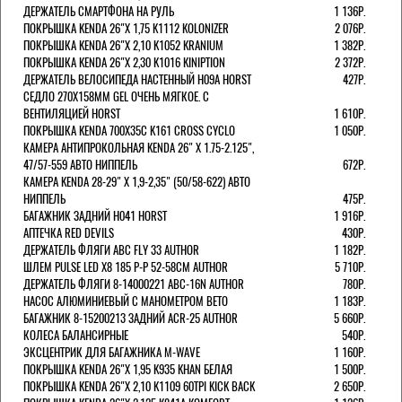
ДЕРЖАТЕЛЬ СМАРТФОНА НА РУЛЬ
1 136Р.
ПОКРЫШКА KENDA 26"Х 1,75 K1112 KOLONIZER
2 076Р.
ПОКРЫШКА KENDA 26"Х 2,10 K1052 KRANIUM
1 382Р.
ПОКРЫШКА KENDA 26"Х 2,30 K1016 KINIPTION
2 372Р.
ДЕРЖАТЕЛЬ ВЕЛОСИПЕДА НАСТЕННЫЙ H09A HORST
427Р.
СЕДЛО 270Х158ММ GEL ОЧЕНЬ МЯГКОЕ. С
ВЕНТИЛЯЦИЕЙ HORST
1 610Р.
ПОКРЫШКА KENDA 700Х35С K161 CROSS CYCLO
1 050Р.
КАМЕРА АНТИПРОКОЛЬНАЯ KENDA 26" Х 1.75-2.125",
47/57-559 АВТО НИППЕЛЬ
672Р.
КАМЕРА KENDA 28-29" Х 1,9-2,35" (50/58-622) АВТО
НИППЕЛЬ
475Р.
БАГАЖНИК ЗАДНИЙ H041 HORST
1 916Р.
АПТЕЧКА RED DEVILS
430Р.
ДЕРЖАТЕЛЬ ФЛЯГИ АВС FLY 33 AUTHOR
1 182Р.
ШЛЕМ PULSE LED X8 185 Р-Р 52-58СМ AUTHOR
5 710Р.
ДЕРЖАТЕЛЬ ФЛЯГИ 8-14000221 ABC-16N AUTHOR
780Р.
НАСОС АЛЮМИНИЕВЫЙ С МАНОМЕТРОМ BETO
1 183Р.
БАГАЖНИК 8-15200213 ЗАДНИЙ ACR-25 AUTHOR
5 660Р.
КОЛЕСА БАЛАНСИРНЫЕ
540Р.
ЭКСЦЕНТРИК ДЛЯ БАГАЖНИКА M-WAVE
1 160Р.
ПОКРЫШКА KENDA 26"Х 1,95 K935 KHAN БЕЛАЯ
1 500Р.
ПОКРЫШКА KENDA 26"Х 2,10 K1109 60TPI KICK BACK
2 650Р.