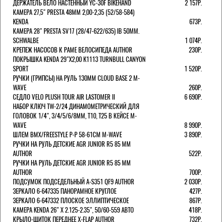
ДЕРЖАТЕЛЬ ВЕЛО НАСТЕННЫЙ YC-30F BIKEHAND
2 157Р.
КАМЕРА 27,5" PRESTA 48ММ 2,00-2,35 (52/58-584)
KENDA
673Р.
КАМЕРА 28" PRESTA SV17 (28/47-622/635) IB 50MM.
SCHWALBE
1 074Р.
КРЕПЕЖ НАСОСОВ К РАМЕ ВЕЛОСИПЕДА AUTHOR
230Р.
ПОКРЫШКА KENDA 29"Х2,00 K1113 TURNBULL CANYON
SPORT
1 520Р.
РУЧКИ (ГРИПСЫ) НА РУЛЬ 130ММ CLOUD BASE 2 M-
WAVE
260Р.
СЕДЛО VELO PLUSH TOUR AIR LASTOMER II
6 690Р.
НАБОР КЛЮЧ TW-2/24 ДИНАМОМЕТРИЧЕСКИЙ ДЛЯ
ГОЛОВОК 1/4", 3/4/5/6/8ММ, T10, T25 В КЕЙСЕ M-
WAVE
8 990Р.
ШЛЕМ ВМХ/FREESTYLE Р-Р 58-61СМ M-WAVE
3 890Р.
РУЧКИ НА РУЛЬ ДЕТСКИЕ AGR JUNIOR R5 85 ММ
AUTHOR
522Р.
РУЧКИ НА РУЛЬ ДЕТСКИЕ AGR JUNIOR R5 85 ММ
AUTHOR
700Р.
ПОДСУМОК ПОДСЕДЕЛЬНЫЙ A-S351 QF9 AUTHOR
2 030Р.
ЗЕРКАЛО 6-647335 ПАНОРАМНОЕ КРУГЛОЕ
427Р.
ЗЕРКАЛО 6-647332 ПЛОСКОЕ ЭЛЛИПТИЧЕСКОЕ
867Р.
КАМЕРА KENDA 26" Х 2.125-2.35", 50/60-559 АВТО
418Р.
КРЫЛО-ЩИТОК ПЕРЕДНЕЕ X-FLAP AUTHOR
732Р.