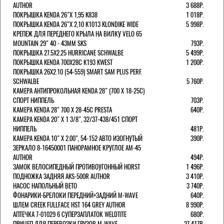
AUTHOR
3 688Р.
ПОКРЫШКА KENDA 26"Х 1,95 K838
1 018Р.
ПОКРЫШКА KENDA 26"Х 2,10 K1013 KLONDIKE WIDE
5 998Р.
КРЕПЕЖ ДЛЯ ПЕРЕДНЕГО КРЫЛА НА ВИЛКУ VELO 65
MOUNTAIN 29" 40 - 43ММ SKS
793Р.
ПОКРЫШКА 27.5X2.25 HURRICANE SCHWALBE
5 499Р.
ПОКРЫШКА KENDA 700Х28С K193 KWEST
1 200Р.
ПОКРЫШКА 26X2.10 (54-559) SMART SAM PLUS PERF.
SCHWALBE
5 760Р.
КАМЕРА АНТИПРОКОЛЬНАЯ KENDA 28" (700 Х 18-25C)
СПОРТ НИППЕЛЬ
703Р.
КАМЕРА KENDA 28" 700 Х 28-45С PRESTA
640Р.
КАМЕРА KENDA 20" Х 1 3/8", 32/37-438/451 СПОРТ
НИППЕЛЬ
481Р.
КАМЕРА KENDA 10" Х 2.00", 54-152 АВТО ИЗОГНУТЫЙ
390Р.
ЗЕРКАЛО 8-16450001 ПАНОРАМНОЕ КРУГЛОЕ AM-45
AUTHOR
494Р.
ЗАМОК ВЕЛОСИПЕДНЫЙ ПРОТИВОУГОННЫЙ HORST
1 496Р.
ПОДНОЖКА ЗАДНЯЯ AKS-500R AUTHOR
3 410Р.
НАСОС НАПОЛЬНЫЙ BETO
3 740Р.
ФОНАРИКИ-БРЕЛОКИ ПЕРЕДНИЙ+ЗАДНИЙ M-WAVE
640Р.
ШЛЕМ CREEK FULLFACE HST 164 GREY AUTHOR
8 990Р.
АПТЕЧКА 7-01029 6 СУПЕРЗАПЛАТОК WELDTITE
680Р.
ПРИЦЕП ДЛЯ ПЕРЕВОЗКИ ГРУЗОВ M-WAVE
27 417Р.