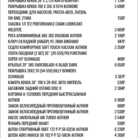
ПОКРЫШКА KENDA 26"Х 2,125 K841A KOMFORT
1 126Р.
ПОКРЫШКА KENDA 700 Х 35С К1014 KLONDIKE
5 690Р.
ПЕРЕХОДНИК ДЛЯ НАСОСОВ, PRESTA-АВТО, ЛАТУНЬ
SW-BND, 21ММ
150Р.
СМАЗКА 1Л TF2 PERFORMANCE CHAIN LUBRICANT.
WELDTITE
3 669Р.
РОГА АЛЮМИНИЕВЫЕ ABE-302 ERGOBAR AUTHOR
2 180Р.
КЛЮЧ СКЛАДНОЙ (НАБОР) YC-286N BIKEHAND
847Р.
СЕДЛО КОМФОРТНОЕ SOFT TOUCH VACUUM AUTHOR
3 350Р.
ЛЕНТА ОБОДНАЯ (2 ШТ) 26" (20-559) POLYURETHANE
SUPER H.P SCHWALBE
400Р.
КРЫЛЬЯ 29" SKS SHOCKBLADE+X-BLADE DARK.
6 650Р.
ПОКРЫШКА 26X2.10 (54-559) BILLY BONKERS
SCHWALBE
3 387Р.
КАМЕРА KENDA 28" 700 Х 28-45С АВТО НИППЕЛЬ
530Р.
БАГАЖНИК ЗАДНИЙ OSTAND DISC II
2 384Р.
КОРЗИНА 8-15290005 ПЕРЕДНЯЯ БЫСТРОСЪЕМНАЯ
AUTHOR
6 900Р.
ЗАМОК ВЕЛОСИПЕДНЫЙ ПРОТИВОУГОННЫЙ AUTHOR
680Р.
ЗАМОК ВЕЛОСИПЕДНЫЙ ПРОТИВОУГОННЫЙ AUTHOR
2 038Р.
НАСОС НАПОЛЬНЫЙ AIR TURBO AUTHOR
3 540Р.
ФОНАРЬ ПЕРЕДНИЙ SMART
930Р.
ШЛЕМ СПОРТИВНЫЙ SKIFF 172 Р-Р 58-62СМ AUTHOR
6 230Р.
ШЛЕМ AERO INMOLD X8 162 Р-Р 52-58СМ AUTHOR
4 300Р.