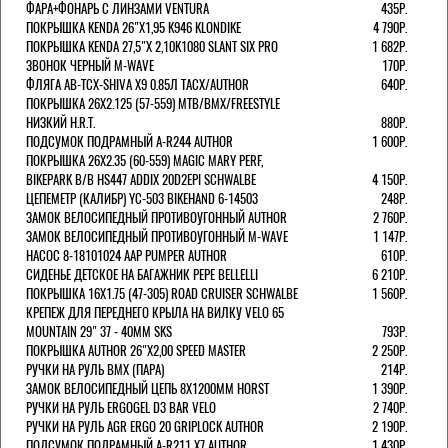
ФАРА+ФОНАРЬ С ЛИНЗАМИ VENTURA
435Р.
ПОКРЫШКА KENDA 26"Х1,95 K946 KLONDIKE
4 790Р.
ПОКРЫШКА KENDA 27,5"Х 2,10K1080 SLANT SIX PRO
1 682Р.
ЗВОНОК ЧЕРНЫЙ M-WAVE
170Р.
ФЛЯГА AB-TCX-SHIVA X9 0.85Л TACX/AUTHOR
640Р.
ПОКРЫШКА 26X2.125 (57-559) MTB/BMX/FREESTYLE
НИЗКИЙ H.R.T.
880Р.
ПОДСУМОК ПОДРАМНЫЙ A-R244 AUTHOR
1 600Р.
ПОКРЫШКА 26X2.35 (60-559) MAGIC MARY PERF,
BIKEPARK B/B HS447 ADDIX 20D2EPI SCHWALBE
4 150Р.
ЦЕПЕМЕТР (КАЛИБР) YC-503 BIKEHAND 6-14503
248Р.
ЗАМОК ВЕЛОСИПЕДНЫЙ ПРОТИВОУГОННЫЙ AUTHOR
2 760Р.
ЗАМОК ВЕЛОСИПЕДНЫЙ ПРОТИВОУГОННЫЙ M-WAVE
1 147Р.
НАСОС 8-18101024 AAP PUMPER AUTHOR
610Р.
СИДЕНЬЕ ДЕТСКОЕ НА БАГАЖНИК PEPE BELLELLI
6 210Р.
ПОКРЫШКА 16X1.75 (47-305) ROAD CRUISER SCHWALBE
1 560Р.
КРЕПЕЖ ДЛЯ ПЕРЕДНЕГО КРЫЛА НА ВИЛКУ VELO 65
MOUNTAIN 29" 37 - 40ММ SKS
793Р.
ПОКРЫШКА AUTHOR 26"Х2,00 SPEED MASTER
2 250Р.
РУЧКИ НА РУЛЬ BMX (ПАРА)
214Р.
ЗАМОК ВЕЛОCИПЕДНЫЙ ЦЕПЬ 8Х1200ММ HORST
1 390Р.
РУЧКИ НА РУЛЬ ERGOGEL D3 BAR VELO
2 740Р.
РУЧКИ НА РУЛЬ AGR ERGO 20 GRIPLOCK AUTHOR
2 190Р.
ПОДСУМОК ПОДРАМНЫЙ A-R211 X7 AUTHOR
1 430Р.