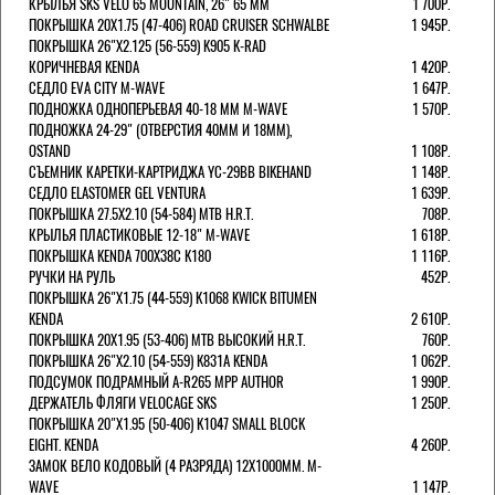
КРЫЛЬЯ SKS VELO 65 MOUNTAIN, 26" 65 ММ
1 700Р.
ПОКРЫШКА 20X1.75 (47-406) ROAD CRUISER SCHWALBE
1 945Р.
ПОКРЫШКА 26"Х2.125 (56-559) K905 K-RAD
КОРИЧНЕВАЯ KENDA
1 420Р.
СЕДЛО EVA CITY M-WAVE
1 647Р.
ПОДНОЖКА ОДНОПЕРЬЕВАЯ 40-18 ММ M-WAVE
1 570Р.
ПОДНОЖКА 24-29" (ОТВЕРСТИЯ 40ММ И 18ММ),
OSTAND
1 108Р.
СЪЕМНИК КАРЕТКИ-КАРТРИДЖА YC-29BB BIKEHAND
1 148Р.
СЕДЛО ELASTOMER GEL VENTURA
1 639Р.
ПОКРЫШКА 27.5X2.10 (54-584) MTB H.R.T.
708Р.
КРЫЛЬЯ ПЛАСТИКОВЫЕ 12-18" M-WAVE
1 618Р.
ПОКРЫШКА KENDA 700Х38С K180
1 116Р.
РУЧКИ НА РУЛЬ
452Р.
ПОКРЫШКА 26"Х1.75 (44-559) K1068 KWICK BITUMEN
KENDA
2 610Р.
ПОКРЫШКА 20X1.95 (53-406) MTB ВЫСОКИЙ H.R.T.
760Р.
ПОКРЫШКА 26"Х2.10 (54-559) K831A KENDA
1 062Р.
ПОДСУМОК ПОДРАМНЫЙ A-R265 MPP AUTHOR
1 990Р.
ДЕРЖАТЕЛЬ ФЛЯГИ VELOCAGE SKS
1 250Р.
ПОКРЫШКА 20"Х1.95 (50-406) K1047 SMALL BLOCK
EIGHT. KENDA
4 260Р.
ЗАМОК ВЕЛО КОДОВЫЙ (4 РАЗРЯДА) 12Х1000ММ. M-
WAVE
1 147Р.