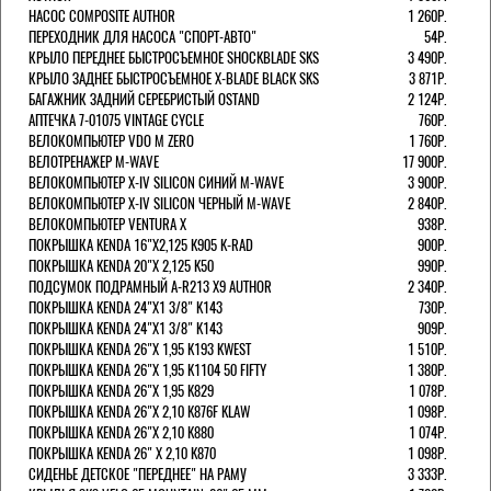
НАСОС COMPOSITE AUTHOR
1 260Р.
ПЕРЕХОДНИК ДЛЯ НАСОСА "СПОРТ-АВТО"
54Р.
КРЫЛО ПЕРЕДНЕЕ БЫСТРОСЪЕМНОЕ SHOCKBLADE SKS
3 490Р.
КРЫЛО ЗАДНЕЕ БЫСТРОСЪЕМНОЕ X-BLADE BLACK SKS
3 871Р.
БАГАЖНИК ЗАДНИЙ СЕРЕБРИСТЫЙ OSTAND
2 124Р.
АПТЕЧКА 7-01075 VINTAGE CYCLE
760Р.
ВЕЛОКОМПЬЮТЕР VDO M ZERO
1 760Р.
ВЕЛОТРЕНАЖЕР M-WAVE
17 900Р.
ВЕЛОКОМПЬЮТЕР X-IV SILICON СИНИЙ M-WAVE
3 900Р.
ВЕЛОКОМПЬЮТЕР X-IV SILICON ЧЕРНЫЙ M-WAVE
2 840Р.
ВЕЛОКОМПЬЮТЕР VENTURA Х
938Р.
ПОКРЫШКА KENDA 16"Х2,125 K905 K-RAD
900Р.
ПОКРЫШКА KENDA 20"Х 2,125 K50
990Р.
ПОДСУМОК ПОДРАМНЫЙ A-R213 X9 AUTHOR
2 340Р.
ПОКРЫШКА KENDA 24"Х1 3/8" K143
730Р.
ПОКРЫШКА KENDA 24"Х1 3/8" K143
909Р.
ПОКРЫШКА KENDA 26"Х 1,95 K193 KWEST
1 510Р.
ПОКРЫШКА KENDA 26"Х 1,95 K1104 50 FIFTY
1 380Р.
ПОКРЫШКА KENDA 26"Х 1,95 K829
1 078Р.
ПОКРЫШКА KENDA 26"Х 2,10 K876F KLAW
1 098Р.
ПОКРЫШКА KENDA 26"Х 2,10 K880
1 074Р.
ПОКРЫШКА KENDA 26" Х 2,10 K870
1 098Р.
СИДЕНЬЕ ДЕТСКОЕ "ПЕРЕДНЕЕ" НА РАМУ
3 333Р.