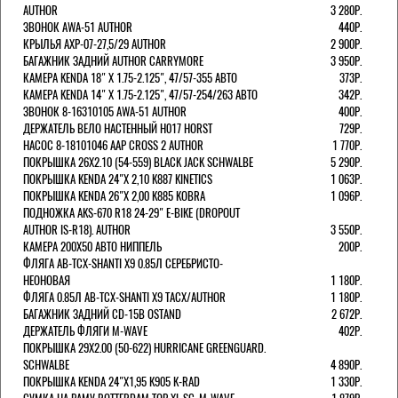
AUTHOR
3 280Р.
ЗВОНОК AWA-51 AUTHOR
440Р.
КРЫЛЬЯ AXP-07-27,5/29 AUTHOR
2 900Р.
БАГАЖНИК ЗАДНИЙ AUTHOR CARRYMORE
3 950Р.
КАМЕРА KENDA 18" Х 1.75-2.125", 47/57-355 АВТО
373Р.
КАМЕРА KENDA 14" Х 1.75-2.125", 47/57-254/263 АВТО
342Р.
ЗВОНОК 8-16310105 AWA-51 AUTHOR
400Р.
ДЕРЖАТЕЛЬ ВЕЛО НАСТЕННЫЙ H017 HORST
729Р.
НАСОС 8-18101046 AAP CROSS 2 AUTHOR
1 770Р.
ПОКРЫШКА 26X2.10 (54-559) BLACK JACK SCHWALBE
5 290Р.
ПОКРЫШКА KENDA 24"Х 2,10 K887 KINETICS
1 063Р.
ПОКРЫШКА KENDA 26"Х 2,00 K885 KOBRA
1 096Р.
ПОДНОЖКА AKS-670 R18 24-29" E-BIKE (DROPOUT
AUTHOR IS-R18). AUTHOR
3 550Р.
КАМЕРА 200Х50 АВТО НИППЕЛЬ
200Р.
ФЛЯГА AB-TCX-SHANTI X9 0.85Л СЕРЕБРИСТО-
НЕОНОВАЯ
1 180Р.
ФЛЯГА 0.85Л AB-TCX-SHANTI X9 TACX/AUTHOR
1 180Р.
БАГАЖНИК ЗАДНИЙ CD-15B OSTAND
2 672Р.
ДЕРЖАТЕЛЬ ФЛЯГИ M-WAVE
402Р.
ПОКРЫШКА 29X2.00 (50-622) HURRICANE GREENGUARD.
SCHWALBE
4 890Р.
ПОКРЫШКА KENDA 24"Х1,95 K905 K-RAD
1 330Р.