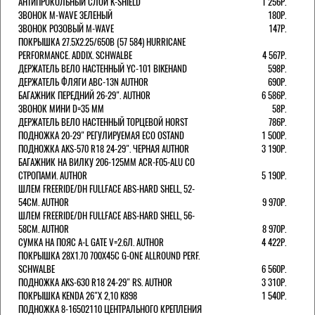
АНТИПРОКОЛЬНЫЙ СЛОЙ K-SHIELD
1 256Р.
ЗВОНОК M-WAVE ЗЕЛЕНЫЙ
180Р.
ЗВОНОК РОЗОВЫЙ M-WAVE
147Р.
ПОКРЫШКА 27.5X2.25/650B (57 584) HURRICANE
PERFORMANCE. ADDIX. SCHWALBE
4 567Р.
ДЕРЖАТЕЛЬ ВЕЛО НАСТЕННЫЙ YC-101 BIKEHAND
598Р.
ДЕРЖАТЕЛЬ ФЛЯГИ ABC-13N AUTHOR
690Р.
БАГАЖНИК ПЕРЕДНИЙ 26-29". AUTHOR
6 586Р.
ЗВОНОК МИНИ D=35 ММ
58Р.
ДЕРЖАТЕЛЬ ВЕЛО НАСТЕННЫЙ ТОРЦЕВОЙ HORST
786Р.
ПОДНОЖКА 20-29" РЕГУЛИРУЕМАЯ ECO OSTAND
1 500Р.
ПОДНОЖКА AKS-570 R18 24-29". ЧЕРНАЯ AUTHOR
3 190Р.
БАГАЖНИК НА ВИЛКУ 206-125ММ ACR-F05-ALU СО
СТРОПАМИ. AUTHOR
5 190Р.
ШЛЕМ FREERIDE/DH FULLFACE ABS-HARD SHELL, 52-
54СМ. AUTHOR
9 970Р.
ШЛЕМ FREERIDE/DH FULLFACE ABS-HARD SHELL, 56-
58СМ. AUTHOR
8 970Р.
СУМКА НА ПОЯС A-L GATE V=2.6Л. AUTHOR
4 422Р.
ПОКРЫШКА 28X1.70 700X45C G-ONE ALLROUND PERF.
SCHWALBE
6 560Р.
ПОДНОЖКА AKS-630 R18 24-29" RS. AUTHOR
3 310Р.
ПОКРЫШКА KENDA 26"Х 2,10 K898
1 540Р.
ПОДНОЖКА 8-16502110 ЦЕНТРАЛЬНОГО КРЕПЛЕНИЯ