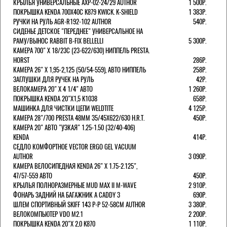
КРЫЛЬЯ УНИВЕРСАЛЬНЫЕ AXP-02-24/29 AUTHOR
1 500Р.
ПОКРЫШКА KENDA 700Х40С K879 KWICK. K-SHIELD
1 383Р.
РУЧКИ НА РУЛЬ AGR-R192-102 AUTHOR
540Р.
СИДЕНЬЕ ДЕТСКОЕ "ПЕРЕДНЕЕ" УНИВЕРСАЛЬНОЕ НА
РАМУ/ВЫНОС RABBIT B-FIX BELLELLI
5 300Р.
КАМЕРА 700" Х 18/23C (23-622/630) НИППЕЛЬ PRESTA.
HORST
286Р.
КАМЕРА 26" X 1,95-2,125 (50/54-559), АВТО НИППЕЛЬ
258Р.
ЗАГЛУШКИ ДЛЯ РУЧЕК НА РУЛЬ
42Р.
ВЕЛОКАМЕРА 20" Х 4 1/4" АВТО
1 260Р.
ПОКРЫШКА KENDA 20"Х1,5 K1038
658Р.
МАШИНКА ДЛЯ ЧИСТКИ ЦЕПИ WELDTITE
4 125Р.
КАМЕРА 28"/700 PRESTA 48ММ 35/45Х622/630 H.R.T.
450Р.
КАМЕРА 20" АВТО "УЗКАЯ" 1.25-1.50 (32/40-406)
KENDA
414Р.
СЕДЛО КОМФОРТНОЕ VECTOR ERGO GEL VACUUM
AUTHOR
3 090Р.
КАМЕРА ВЕЛОСИПЕДНАЯ KENDA 26" Х 1.75-2.125",
47/57-559 АВТО
450Р.
КРЫЛЬЯ ПОЛНОРАЗМЕРНЫЕ MUD MAX II M-WAVE
2 910Р.
ФОНАРЬ ЗАДНИЙ НА БАГАЖНИК A CADDY 3
690Р.
ШЛЕМ СПОРТИВНЫЙ SKIFF 143 Р-Р 52-58СМ AUTHOR
3 380Р.
ВЕЛОКОМПЬЮТЕР VDO M2.1
2 200Р.
ПОКРЫШКА KENDA 20"Х 2,0 K870
1 110Р.