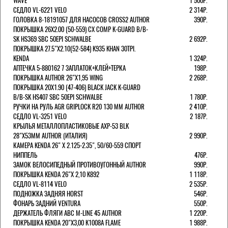
WAVE
1 500Р.
СЕДЛО VL-6221 VELO
2 314Р.
ГОЛОВКА 8-18191057 ДЛЯ НАСОСОВ CROSS2 AUTHOR
390Р.
ПОКРЫШКА 26X2.00 (50-559) CX COMP K-GUARD B/B-
SK HS369 SBC 50EPI SCHWALBE
2 692Р.
ПОКРЫШКА 27.5"Х2.10(52-584) K935 KHAN 30TPI.
KENDA
1 324Р.
АПТЕЧКА 5-880162 7 ЗАПЛАТОК+КЛЕЙ+ТЕРКА
198Р.
ПОКРЫШКА AUTHOR 26"Х1,95 WING
2 268Р.
ПОКРЫШКА 20X1.90 (47-406) BLACK JACK K-GUARD
B/B-SK HS407 SBC 50EPI SCHWALBE
1 780Р.
РУЧКИ НА РУЛЬ AGR GRIPLOCK R20 130 ММ AUTHOR
2 410Р.
СЕДЛО VL-3251 VELO
2 187Р.
КРЫЛЬЯ МЕТАЛЛОПЛАСТИКОВЫЕ AXP-53 BLK
28"Х53ММ AUTHOR (ИТАЛИЯ)
2 990Р.
КАМЕРА KENDA 26" Х 2.125-2.35", 50/60-559 СПОРТ
НИППЕЛЬ
476Р.
ЗАМОК ВЕЛОСИПЕДНЫЙ ПРОТИВОУГОННЫЙ AUTHOR
990Р.
ПОКРЫШКА KENDA 26"Х 2,10 K892
1 118Р.
СЕДЛО VL-8114 VELO
2 535Р.
ПОДНОЖКА ЗАДНЯЯ HORST
546Р.
ФОНАРЬ ЗАДНИЙ VENTURA
550Р.
ДЕРЖАТЕЛЬ ФЛЯГИ АВС M-LINE 45 AUTHOR
1 220Р.
ПОКРЫШКА KENDA 20"Х3,00 K1008A FLAME
1 988Р.