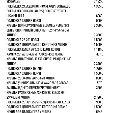
SCHWALBE
3 192Р.
ПОКРЫШКА 27.5X2.00 HURRICANE 67EPI. SCHWALBE
4 335Р.
ПОКРЫШКА 700X38С (40-622) COMFORT/STREET
НИЗКИЙ. H.R.T.
696Р.
ПОДНОЖКА ЗАДНЯЯ HORST
900Р.
КРЫЛЬЯ ПОЛНОРАЗМЕРНЫЕ BLUEMELS 45MM SKS
2 390Р.
ШЛЕМ СПОРТИВНЫЙ CREEK HST 162 Р-Р 54-57 СМ
AUTHOR
7 360Р.
ПОДНОЖКА 22-29" HORST
1 500Р.
ПОДНОЖКА ЦЕНТРАЛЬНОГО КРЕПЛЕНИЯ AUTHOR
1 500Р.
ПОКРЫШКА KENDA 26"Х 2,10 K901F KOYOTE
1 118Р.
КАМЕРА 28" АВТО 48ММ (700Х28-45С) KENDA
487Р.
КРЫЛЬЯ ПЛАСТИКОВЫЕ AXP-CITY 51 РАЗДВИЖНЫЕ
AUTHOR
2 340Р.
ПОДНОЖКА ЗАДНЯЯ OSTAND
1 276Р.
ПОДНОЖКА ЗАДНЯЯ HORST
1 500Р.
КРЫЛЬЯ 28"Х41ММ AXP-03-28 AUTHOR
880Р.
КРЫЛЬЯ УНИВЕРСАЛЬНЫЕ M-WAVE 26" 5-386048
717Р.
ЗАЩИТА ЗАДНЕГО ПЕРЕКЛЮЧАТЕЛЯ HORST
390Р.
КРЫЛЬЯ РАЗДВИЖНЫЕ AXP-CITY 60 BLACK 26-
29"Х60ММ AUTHOR
2 720Р.
ПОКРЫШКА 26"Х2.125 (56-559) K905 K-RAD. KENDA
990Р.
ПОДНОЖКА ЦЕНТРАЛЬНОГО КРЕПЛЕНИЯ OSTAND
1 500Р.
ЧЕХОЛ ДЛЯ ВЕЛОСИПЕДА VENTURA
664Р.