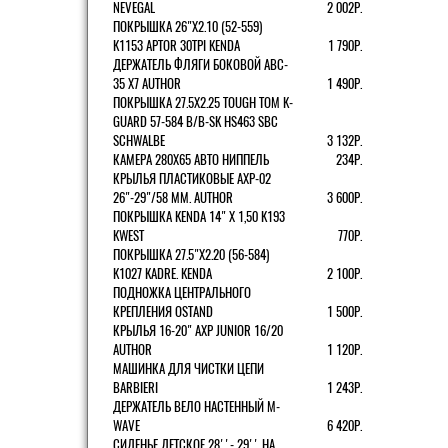
NEVEGAL
2 002Р.
ПОКРЫШКА 26"Х2.10 (52-559)
K1153 APTOR 30TPI KENDA
1 790Р.
ДЕРЖАТЕЛЬ ФЛЯГИ БОКОВОЙ ABC-
35 X7 AUTHOR
1 490Р.
ПОКРЫШКА 27.5X2.25 TOUGH TOM K-
GUARD 57-584 B/B-SK HS463 SBC
SCHWALBE
3 132Р.
КАМЕРА 280Х65 АВТО НИППЕЛЬ
234Р.
КРЫЛЬЯ ПЛАСТИКОВЫЕ AXP-02
26"-29"/58 ММ. AUTHOR
3 600Р.
ПОКРЫШКА KENDA 14" Х 1,50 K193
KWEST
770Р.
ПОКРЫШКА 27.5"Х2.20 (56-584)
K1027 KADRE. KENDA
2 100Р.
ПОДНОЖКА ЦЕНТРАЛЬНОГО
КРЕПЛЕНИЯ OSTAND
1 500Р.
КРЫЛЬЯ 16-20" AXP JUNIOR 16/20
AUTHOR
1 120Р.
МАШИНКА ДЛЯ ЧИСТКИ ЦЕПИ
BARBIERI
1 243Р.
ДЕРЖАТЕЛЬ ВЕЛО НАСТЕННЫЙ M-
WAVE
6 420Р.
СИДЕНЬЕ ДЕТСКОЕ 28''- 29'' НА