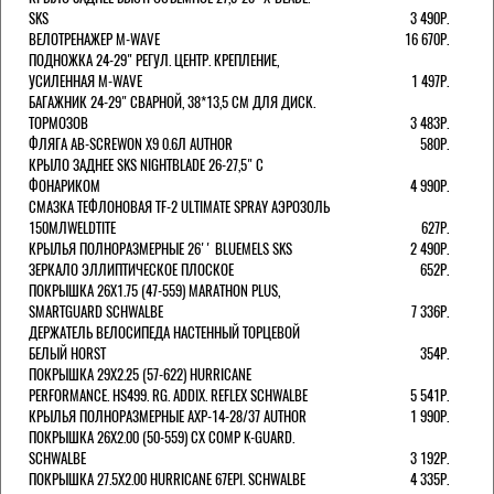
SKS
3 490Р.
ВЕЛОТРЕНАЖЕР M-WAVE
16 670Р.
ПОДНОЖКА 24-29" РЕГУЛ. ЦЕНТР. КРЕПЛЕНИЕ,
УСИЛЕННАЯ M-WAVE
1 497Р.
БАГАЖНИК 24-29" СВАРНОЙ, 38*13,5 СМ ДЛЯ ДИСК.
ТОРМОЗОВ
3 483Р.
ФЛЯГА AB-SCREWON X9 0.6Л AUTHOR
580Р.
КРЫЛО ЗАДНЕЕ SKS NIGHTBLADE 26-27,5" С
ФОНАРИКОМ
4 990Р.
СМАЗКА ТЕФЛОНОВАЯ TF-2 ULTIMATE SPRAY АЭРОЗОЛЬ
150МЛWELDTITE
627Р.
КРЫЛЬЯ ПОЛНОРАЗМЕРНЫЕ 26'' BLUEMELS SKS
2 490Р.
ЗЕРКАЛО ЭЛЛИПТИЧЕСКОЕ ПЛОСКОЕ
652Р.
ПОКРЫШКА 26X1.75 (47-559) MARATHON PLUS,
SMARTGUARD SCHWALBE
7 336Р.
ДЕРЖАТЕЛЬ ВЕЛОCИПЕДА НАСТЕННЫЙ ТОРЦЕВОЙ
БЕЛЫЙ HORST
354Р.
ПОКРЫШКА 29X2.25 (57-622) HURRICANE
PERFORMANCE. HS499. RG. ADDIX. REFLEX SCHWALBE
5 541Р.
КРЫЛЬЯ ПОЛНОРАЗМЕРНЫЕ AXP-14-28/37 AUTHOR
1 990Р.
ПОКРЫШКА 26X2.00 (50-559) CX COMP K-GUARD.
SCHWALBE
3 192Р.
ПОКРЫШКА 27.5X2.00 HURRICANE 67EPI. SCHWALBE
4 335Р.