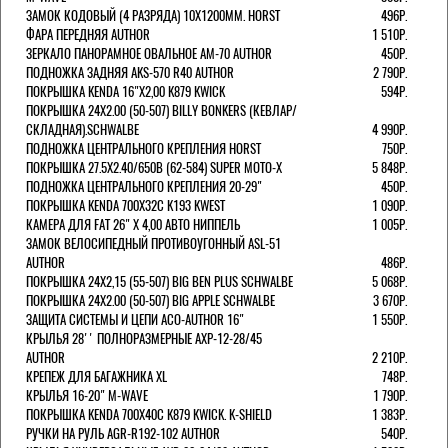
ЗАМОК КОДОВЫЙ (4 РАЗРЯДА) 10Х1200ММ. HORST
496Р.
ФАРА ПЕРЕДНЯЯ AUTHOR
1 510Р.
ЗЕРКАЛО ПАНОРАМНОЕ ОВАЛЬНОЕ AM-70 AUTHOR
450Р.
ПОДНОЖКА ЗАДНЯЯ AKS-570 R40 AUTHOR
2 790Р.
ПОКРЫШКА KENDA 16"Х2,00 K879 KWICK
594Р.
ПОКРЫШКА 24X2.00 (50-507) BILLY BONKERS (КЕВЛАР/
СКЛАДНАЯ).SCHWALBE
4 990Р.
ПОДНОЖКА ЦЕНТРАЛЬНОГО КРЕПЛЕНИЯ HORST
750Р.
ПОКРЫШКА 27.5X2.40/650B (62-584) SUPER MOTO-X
5 848Р.
ПОДНОЖКА ЦЕНТРАЛЬНОГО КРЕПЛЕНИЯ 20-29"
450Р.
ПОКРЫШКА KENDA 700Х32С K193 KWEST
1 090Р.
КАМЕРА ДЛЯ FAT 26" X 4,00 АВТО НИППЕЛЬ
1 005Р.
ЗАМОК ВЕЛОСИПЕДНЫЙ ПРОТИВОУГОННЫЙ ASL-51
AUTHOR
486Р.
ПОКРЫШКА 24X2,15 (55-507) BIG BEN PLUS SCHWALBE
5 068Р.
ПОКРЫШКА 24X2.00 (50-507) BIG APPLE SCHWALBE
3 670Р.
ЗАЩИТА СИСТЕМЫ И ЦЕПИ ACO-AUTHOR 16"
1 550Р.
КРЫЛЬЯ 28'' ПОЛНОРАЗМЕРНЫЕ AXP-12-28/45
AUTHOR
2 210Р.
КРЕПЕЖ ДЛЯ БАГАЖНИКА XL
748Р.
КРЫЛЬЯ 16-20" M-WAVE
1 790Р.
ПОКРЫШКА KENDA 700Х40С K879 KWICK. K-SHIELD
1 383Р.
РУЧКИ НА РУЛЬ AGR-R192-102 AUTHOR
540Р.