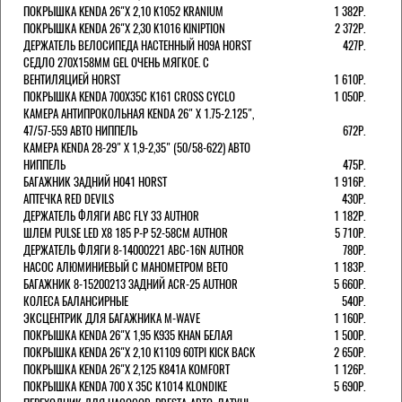
ПОКРЫШКА KENDA 26"Х 2,10 K1052 KRANIUM
1 382Р.
ПОКРЫШКА KENDA 26"Х 2,30 K1016 KINIPTION
2 372Р.
ДЕРЖАТЕЛЬ ВЕЛОСИПЕДА НАСТЕННЫЙ H09A HORST
427Р.
СЕДЛО 270Х158ММ GEL ОЧЕНЬ МЯГКОЕ. С
ВЕНТИЛЯЦИЕЙ HORST
1 610Р.
ПОКРЫШКА KENDA 700Х35С K161 CROSS CYCLO
1 050Р.
КАМЕРА АНТИПРОКОЛЬНАЯ KENDA 26" Х 1.75-2.125",
47/57-559 АВТО НИППЕЛЬ
672Р.
КАМЕРА KENDA 28-29" Х 1,9-2,35" (50/58-622) АВТО
НИППЕЛЬ
475Р.
БАГАЖНИК ЗАДНИЙ H041 HORST
1 916Р.
АПТЕЧКА RED DEVILS
430Р.
ДЕРЖАТЕЛЬ ФЛЯГИ АВС FLY 33 AUTHOR
1 182Р.
ШЛЕМ PULSE LED X8 185 Р-Р 52-58СМ AUTHOR
5 710Р.
ДЕРЖАТЕЛЬ ФЛЯГИ 8-14000221 ABC-16N AUTHOR
780Р.
НАСОС АЛЮМИНИЕВЫЙ С МАНОМЕТРОМ BETO
1 183Р.
БАГАЖНИК 8-15200213 ЗАДНИЙ ACR-25 AUTHOR
5 660Р.
КОЛЕСА БАЛАНСИРНЫЕ
540Р.
ЭКСЦЕНТРИК ДЛЯ БАГАЖНИКА M-WAVE
1 160Р.
ПОКРЫШКА KENDA 26"Х 1,95 K935 KHAN БЕЛАЯ
1 500Р.
ПОКРЫШКА KENDA 26"Х 2,10 K1109 60TPI KICK BACK
2 650Р.
ПОКРЫШКА KENDA 26"Х 2,125 K841A KOMFORT
1 126Р.
ПОКРЫШКА KENDA 700 Х 35С К1014 KLONDIKE
5 690Р.