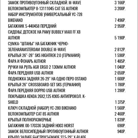
ЗАМОК ПРОТИВОУГОННЫЙ СКЛАДНОЙ. M-WAVE
3 166Р.
ВЕЛОКОМПЬЮТЕР 8-13111045 CAT 5S AUTHOR
3 200Р.
НАБОР ИНСТРУМЕНТОВ УНИВЕРСАЛЬНЫЙ YC-728
BIKEHAND
7 496Р.
БАГАЖНИК 5-440458 ПЕРЕДНИЙ
2 950Р.
СИДЕНЬЕ ДЕТСКОЕ НА РАМУ BUBBLY MAXI FF X8
AUTHOR
5 190Р.
СУМКА-"ШТАНЫ" НА БАГАЖНИК ЧЕРНО-
ЗЕЛЕНАЯAMSTERDAM DOUBLE M-WAVE
2 812Р.
КРЫЛЬЯ 26"-28" SKS HIGHTREK 2.0 (ГЕРМАНИЯ)
1 590Р.
ФАРА И ФОНАРЬ AUTHOR
1 485Р.
РУЧКИ НА РУЛЬ AGR ERGO 2 130ММ AUTHOR
1 040Р.
ФАРА ПЕРЕДНЯЯ USB AUTHOR
2 650Р.
ПОДНОЖКА ЗАДНЯЯ 26-29" НА ОДНО ПЕРО OSTAND
1 600Р.
КРЫЛЬЯ 26" CROSSBOARD-SET SKS (ГЕРМАНИЯ)
1 780Р.
ФАРА ПЕРЕДНЯЯ DOPPIO USB AUTHOR
1 390Р.
ПОКРЫШКА KENDA 26Х2,125 K905 АНТИПРОКОЛ. K-
SHIELD
1 375Р.
КЛЮЧ СКЛАДНОЙ (НАБОР) YC-280 BIKEHAND
1 560Р.
ВЕЛОКОМПЬЮТЕР CAT 8S AUTHOR
2 460Р.
КРЫЛЬЯ ПОЛНОРАЗМЕРНЫЕ
1 839Р.
БАГАЖНИК 00-170336 ЗАДНИЙ H003 HORST
690Р.
ЗАМОК ВЕЛОСИПЕДНЫЙ ПРОТИВОУГОННЫЙ AUTHOR
940Р.
КРЫЛО ЗАДНЕЕ БЫСТРОСЪЕМНОЕ 27,5-29" X-BLADE.