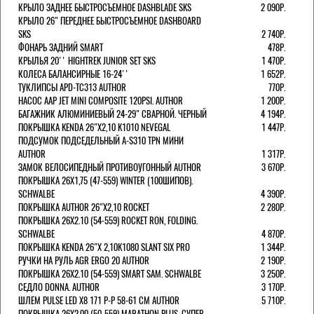
КРЫЛО ЗАДНЕЕ БЫСТРОСЪЕМНОЕ DASHBLADE SKS
2 090Р.
КРЫЛО 26" ПЕРЕДНЕЕ БЫСТРОСЪЕМНОЕ DASHBOARD
SKS
2 740Р.
ФОНАРЬ ЗАДНИЙ SMART
478Р.
КРЫЛЬЯ 20'' HIGHTREK JUNIOR SET SKS
1 470Р.
КОЛЕСА БАЛАНСИРНЫЕ 16-24''
1 652Р.
ТУКЛИПСЫ APD-TC313 AUTHOR
770Р.
НАСОС AAP JET MINI COMPOSITE 120PSI. AUTHOR
1 200Р.
БАГАЖНИК АЛЮМИНИЕВЫЙ 24-29" СВАРНОЙ. ЧЕРНЫЙ
4 194Р.
ПОКРЫШКА KENDA 26"Х2,10 K1010 NEVEGAL
1 447Р.
ПОДСУМОК ПОДСЕДЕЛЬНЫЙ A-S310 TPN МИНИ
AUTHOR
1 317Р.
ЗАМОК ВЕЛОСИПЕДНЫЙ ПРОТИВОУГОННЫЙ AUTHOR
3 670Р.
ПОКРЫШКА 26X1,75 (47-559) WINTER (100ШИПОВ).
SCHWALBE
4 390Р.
ПОКРЫШКА AUTHOR 26"Х2,10 ROCKET
2 280Р.
ПОКРЫШКА 26X2.10 (54-559) ROCKET RON, FOLDING.
SCHWALBE
4 870Р.
ПОКРЫШКА KENDA 26"Х 2,10K1080 SLANT SIX PRO
1 344Р.
РУЧКИ НА РУЛЬ AGR ERGO 20 AUTHOR
2 190Р.
ПОКРЫШКА 26X2.10 (54-559) SMART SAM. SCHWALBE
3 250Р.
СЕДЛО DONNA. AUTHOR
3 170Р.
ШЛЕМ PULSE LED X8 171 Р-Р 58-61 СМ AUTHOR
5 710Р.
ПОКРЫШКА 26X2.00 (50-559) MARATHON PLUS, СУПЕР