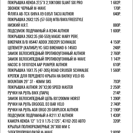
ПОКРЫШКА KENDA 27,5"Х 2,10K1080 SLANT SIX PRO
1 682Р.
ЗВОНОК ЧЕРНЫЙ M-WAVE
170Р.
ФЛЯГА AB-TCX-SHIVA X9 0.85Л TACX/AUTHOR
640Р.
ПОКРЫШКА 26X2.125 (57-559) MTB/BMX/FREESTYLE
НИЗКИЙ H.R.T.
880Р.
ПОДСУМОК ПОДРАМНЫЙ A-R244 AUTHOR
1 600Р.
ПОКРЫШКА 26X2.35 (60-559) MAGIC MARY PERF,
BIKEPARK B/B HS447 ADDIX 20D2EPI SCHWALBE
4 150Р.
ЦЕПЕМЕТР (КАЛИБР) YC-503 BIKEHAND 6-14503
248Р.
ЗАМОК ВЕЛОСИПЕДНЫЙ ПРОТИВОУГОННЫЙ AUTHOR
2 760Р.
ЗАМОК ВЕЛОСИПЕДНЫЙ ПРОТИВОУГОННЫЙ M-WAVE
1 147Р.
НАСОС 8-18101024 AAP PUMPER AUTHOR
610Р.
ПОКРЫШКА 16X1.75 (47-305) ROAD CRUISER SCHWALBE
1 560Р.
КРЕПЕЖ ДЛЯ ПЕРЕДНЕГО КРЫЛА НА ВИЛКУ VELO 65
MOUNTAIN 29" 37 - 40ММ SKS
793Р.
ПОКРЫШКА AUTHOR 26"Х2,00 SPEED MASTER
2 250Р.
РУЧКИ НА РУЛЬ BMX (ПАРА)
214Р.
ЗАМОК ВЕЛОCИПЕДНЫЙ ЦЕПЬ 8Х1200ММ HORST
1 390Р.
РУЧКИ НА РУЛЬ ERGOGEL D3 BAR VELO
2 740Р.
РУЧКИ НА РУЛЬ AGR ERGO 20 GRIPLOCK AUTHOR
2 190Р.
ПОДСУМОК ПОДРАМНЫЙ A-R211 X7 AUTHOR
1 430Р.
КАМЕРА KENDA 12" 1/2 Х 1.75-2.125", 47/62-203 АВТО
320Р.
КРЫЛЬЯ ПОЛНОРАЗМЕРНЫЕ 26"Х60 ММ С
ЭЛЕКТРОПРОВОДКОЙ M-WAVE
2 809Р.