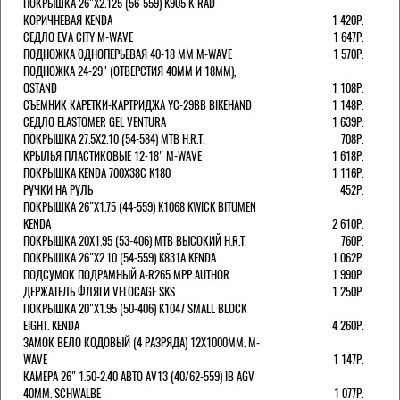
ПОКРЫШКА 26"Х2.125 (56-559) K905 K-RAD
КОРИЧНЕВАЯ KENDA
1 420Р.
СЕДЛО EVA CITY M-WAVE
1 647Р.
ПОДНОЖКА ОДНОПЕРЬЕВАЯ 40-18 ММ M-WAVE
1 570Р.
ПОДНОЖКА 24-29" (ОТВЕРСТИЯ 40ММ И 18ММ),
OSTAND
1 108Р.
СЪЕМНИК КАРЕТКИ-КАРТРИДЖА YC-29BB BIKEHAND
1 148Р.
СЕДЛО ELASTOMER GEL VENTURA
1 639Р.
ПОКРЫШКА 27.5X2.10 (54-584) MTB H.R.T.
708Р.
КРЫЛЬЯ ПЛАСТИКОВЫЕ 12-18" M-WAVE
1 618Р.
ПОКРЫШКА KENDA 700Х38С K180
1 116Р.
РУЧКИ НА РУЛЬ
452Р.
ПОКРЫШКА 26"Х1.75 (44-559) K1068 KWICK BITUMEN
KENDA
2 610Р.
ПОКРЫШКА 20X1.95 (53-406) MTB ВЫСОКИЙ H.R.T.
760Р.
ПОКРЫШКА 26"Х2.10 (54-559) K831A KENDA
1 062Р.
ПОДСУМОК ПОДРАМНЫЙ A-R265 MPP AUTHOR
1 990Р.
ДЕРЖАТЕЛЬ ФЛЯГИ VELOCAGE SKS
1 250Р.
ПОКРЫШКА 20"Х1.95 (50-406) K1047 SMALL BLOCK
EIGHT. KENDA
4 260Р.
ЗАМОК ВЕЛО КОДОВЫЙ (4 РАЗРЯДА) 12Х1000ММ. M-
WAVE
1 147Р.
КАМЕРА 26" 1.50-2.40 АВТО AV13 (40/62-559) IB AGV
40MM. SCHWALBE
1 077Р.