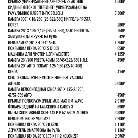
КРЫЛЬЯ УНИВЕРСАЛЬНЫЕ AXP-02-24/29 AUTHOR
1 500Р.
СИДЕНЬЕ ДЕТСКОЕ "ПЕРЕДНЕЕ" УНИВЕРСАЛЬНОЕ НА
РАМУ/ВЫНОС RABBIT B-FIX BELLELLI
5 300Р.
КАМЕРА 700" Х 18/23C (23-622/630) НИППЕЛЬ PRESTA.
HORST
286Р.
КАМЕРА 26" X 1,95-2,125 (50/54-559), АВТО НИППЕЛЬ
258Р.
ЗАГЛУШКИ ДЛЯ РУЧЕК НА РУЛЬ
42Р.
ВЕЛОКАМЕРА 20" Х 4 1/4" АВТО
1 260Р.
ПОКРЫШКА KENDA 20"Х1,5 K1038
658Р.
МАШИНКА ДЛЯ ЧИСТКИ ЦЕПИ WELDTITE
4 125Р.
КАМЕРА 28"/700 PRESTA 48ММ 35/45Х622/630 H.R.T.
450Р.
КАМЕРА 20" АВТО "УЗКАЯ" 1.25-1.50 (32/40-406)
KENDA
414Р.
СЕДЛО КОМФОРТНОЕ VECTOR ERGO GEL VACUUM
AUTHOR
3 090Р.
КАМЕРА ВЕЛОСИПЕДНАЯ KENDA 26" Х 1.75-2.125",
47/57-559 АВТО
450Р.
КРЫЛЬЯ ПОЛНОРАЗМЕРНЫЕ MUD MAX II M-WAVE
2 910Р.
ФОНАРЬ ЗАДНИЙ НА БАГАЖНИК A CADDY 3
690Р.
ШЛЕМ СПОРТИВНЫЙ SKIFF 143 Р-Р 52-58СМ AUTHOR
3 380Р.
ВЕЛОКОМПЬЮТЕР VDO M2.1
2 200Р.
ПОКРЫШКА KENDA 20"Х 2,0 K870
1 110Р.
ДЕРЖАТЕЛЬ СМАРТФОНА НА РУЛЬ
1 136Р.
ПОКРЫШКА KENDA 26"Х 1,75 K1112 KOLONIZER
2 076Р.