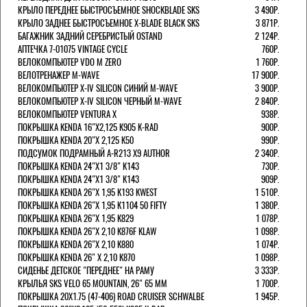
КРЫЛО ПЕРЕДНЕЕ БЫСТРОСЪЕМНОЕ SHOCKBLADE SKS
3 490Р.
КРЫЛО ЗАДНЕЕ БЫСТРОСЪЕМНОЕ X-BLADE BLACK SKS
3 871Р.
БАГАЖНИК ЗАДНИЙ СЕРЕБРИСТЫЙ OSTAND
2 124Р.
АПТЕЧКА 7-01075 VINTAGE CYCLE
760Р.
ВЕЛОКОМПЬЮТЕР VDO M ZERO
1 760Р.
ВЕЛОТРЕНАЖЕР M-WAVE
17 900Р.
ВЕЛОКОМПЬЮТЕР X-IV SILICON СИНИЙ M-WAVE
3 900Р.
ВЕЛОКОМПЬЮТЕР X-IV SILICON ЧЕРНЫЙ M-WAVE
2 840Р.
ВЕЛОКОМПЬЮТЕР VENTURA Х
938Р.
ПОКРЫШКА KENDA 16"Х2,125 K905 K-RAD
900Р.
ПОКРЫШКА KENDA 20"Х 2,125 K50
990Р.
ПОДСУМОК ПОДРАМНЫЙ A-R213 X9 AUTHOR
2 340Р.
ПОКРЫШКА KENDA 24"Х1 3/8" K143
730Р.
ПОКРЫШКА KENDA 24"Х1 3/8" K143
909Р.
ПОКРЫШКА KENDA 26"Х 1,95 K193 KWEST
1 510Р.
ПОКРЫШКА KENDA 26"Х 1,95 K1104 50 FIFTY
1 380Р.
ПОКРЫШКА KENDA 26"Х 1,95 K829
1 078Р.
ПОКРЫШКА KENDA 26"Х 2,10 K876F KLAW
1 098Р.
ПОКРЫШКА KENDA 26"Х 2,10 K880
1 074Р.
ПОКРЫШКА KENDA 26" Х 2,10 K870
1 098Р.
СИДЕНЬЕ ДЕТСКОЕ "ПЕРЕДНЕЕ" НА РАМУ
3 333Р.
КРЫЛЬЯ SKS VELO 65 MOUNTAIN, 26" 65 ММ
1 700Р.
ПОКРЫШКА 20X1.75 (47-406) ROAD CRUISER SCHWALBE
1 945Р.