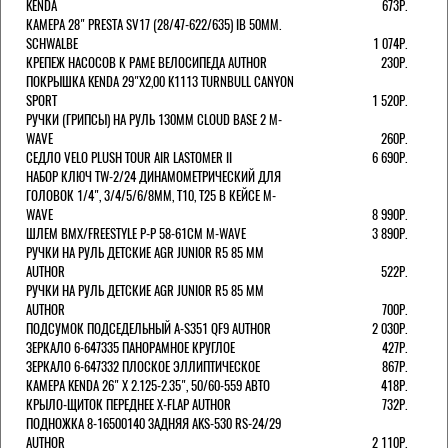
KENDA
673Р.
КАМЕРА 28" PRESTA SV17 (28/47-622/635) IB 50MM.
SCHWALBE
1 074Р.
КРЕПЕЖ НАСОСОВ К РАМЕ ВЕЛОСИПЕДА AUTHOR
230Р.
ПОКРЫШКА KENDA 29"Х2,00 K1113 TURNBULL CANYON
SPORT
1 520Р.
РУЧКИ (ГРИПСЫ) НА РУЛЬ 130ММ CLOUD BASE 2 M-
WAVE
260Р.
СЕДЛО VELO PLUSH TOUR AIR LASTOMER II
6 690Р.
НАБОР КЛЮЧ TW-2/24 ДИНАМОМЕТРИЧЕСКИЙ ДЛЯ
ГОЛОВОК 1/4", 3/4/5/6/8ММ, T10, T25 В КЕЙСЕ M-
WAVE
8 990Р.
ШЛЕМ ВМХ/FREESTYLE Р-Р 58-61СМ M-WAVE
3 890Р.
РУЧКИ НА РУЛЬ ДЕТСКИЕ AGR JUNIOR R5 85 ММ
AUTHOR
522Р.
РУЧКИ НА РУЛЬ ДЕТСКИЕ AGR JUNIOR R5 85 ММ
AUTHOR
700Р.
ПОДСУМОК ПОДСЕДЕЛЬНЫЙ A-S351 QF9 AUTHOR
2 030Р.
ЗЕРКАЛО 6-647335 ПАНОРАМНОЕ КРУГЛОЕ
427Р.
ЗЕРКАЛО 6-647332 ПЛОСКОЕ ЭЛЛИПТИЧЕСКОЕ
867Р.
КАМЕРА KENDA 26" Х 2.125-2.35", 50/60-559 АВТО
418Р.
КРЫЛО-ЩИТОК ПЕРЕДНЕЕ X-FLAP AUTHOR
732Р.
ПОДНОЖКА 8-16500140 ЗАДНЯЯ AKS-530 RS-24/29
AUTHOR
2 110Р.