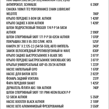
АНТИПРОКОЛ, SCHWALBE
6 390Р.
СМАЗКА 100МЛ TF2 PERFORMANCE CHAIN LUBRICANT
WELDTITE
786Р.
КРЫЛО ПЕРЕДНЕЕ X-BOW QR. AUTHOR
1 428Р.
КРЫЛО ЗАДНЕЕ X-BOW AUTHOR
1 428Р.
ШЛЕМ ПОДРОСТКОВЫЙ TRIGGER 174 Р-Р 54-58СМ
AUTHOR
2 990Р.
ШЛЕМ СПОРТИВНЫЙ SKIFF 171 Р-Р 58-62СМ AUTHOR
7 070Р.
ПОКРЫШКА 280 X 65-203 СЛИК. HOTA
525Р.
КАМЕРА 26" X 2,125-2,3 (54/58-559), АВТО НИППЕЛЬ
343Р.
ЗАМОК ВЕЛОСИПЕДНЫЙ ПРОТИВОУГОННЫЙ M-WAVE
830Р.
КРЫЛО ЗАДНЕЕ БЫСТРОСЪЕМНОЕ X-BLADE SKS
3 871Р.
КРЫЛО ПЕРЕДНЕЕ БЫСТРОСЪЕМНОЕ SHOCKBLADE SKS
3 871Р.
КРЫЛЬЯ УНИВЕРСАЛЬНЫЕ AXP-65-20/24 AUTHOR
1 222Р.
НАСОС НАПОЛЬНЫЙ GIYO
1 670Р.
НАСОС ДЛЯ ВИЛОК ВЕТО
2 822Р.
ФОНАРЬ ЗАДНИЙ VENTURA
237Р.
ФАРА ПЕРЕДНЯЯ SMART
1 425Р.
ДЕРЖАТЕЛЬ ФЛЯГИ ABC-16N AUTHOR
740Р.
ШЛЕМ СПОРТИВНЫЙ SKIFF 191 PINK-NEON/BLACK Р-Р
52-58СМ AUTHOR
5 350Р.
НАСОС BOOSTER BLACK AUTHOR
2 109Р.
НАСОС BETO АЛЮМИНИЕВЫЙ ФРЕЗЕРОВАННЫЙ
3 550Р.