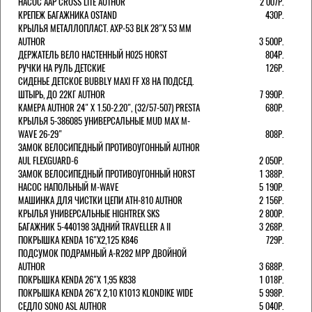
НАСОС AAP CROSS LITE AUTHOR
2 007Р.
КРЕПЕЖ БАГАЖНИКА OSTAND
430Р.
КРЫЛЬЯ МЕТАЛЛОПЛАСТ. AXP-53 BLK 28"Х 53 ММ
AUTHOR
3 500Р.
ДЕРЖАТЕЛЬ ВЕЛО НАСТЕННЫЙ H025 HORST
804Р.
РУЧКИ НА РУЛЬ ДЕТСКИЕ
126Р.
СИДЕНЬЕ ДЕТСКОЕ BUBBLY MAXI FF X8 НА ПОДСЕД.
ШТЫРЬ, ДО 22КГ AUTHOR
7 990Р.
КАМЕРА AUTHOR 24" Х 1.50-2.20", (32/57-507) PRESTA
680Р.
КРЫЛЬЯ 5-386085 УНИВЕРСАЛЬНЫЕ MUD MAX M-
WAVE 26-29"
808Р.
ЗАМОК ВЕЛОСИПЕДНЫЙ ПРОТИВОУГОННЫЙ AUTHOR
AUL FLEXGUARD-6
2 050Р.
ЗАМОК ВЕЛОСИПЕДНЫЙ ПРОТИВОУГОННЫЙ HORST
1 388Р.
НАСОС НАПОЛЬНЫЙ M-WAVE
5 190Р.
МАШИНКА ДЛЯ ЧИСТКИ ЦЕПИ ATH-810 AUTHOR
2 156Р.
КРЫЛЬЯ УНИВЕРСАЛЬНЫЕ HIGHTREK SKS
2 800Р.
БАГАЖНИК 5-440198 ЗАДНИЙ TRAVELLER A II
3 268Р.
ПОКРЫШКА KENDA 16"Х2,125 K846
729Р.
ПОДСУМОК ПОДРАМНЫЙ A-R282 MPP ДВОЙНОЙ
AUTHOR
3 688Р.
ПОКРЫШКА KENDA 26"Х 1,95 K838
1 018Р.
ПОКРЫШКА KENDA 26"Х 2,10 K1013 KLONDIKE WIDE
5 998Р.
СЕДЛО SONO ASL AUTHOR
5 040Р.