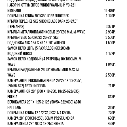
НАБОР ИНСТРУМЕНТОВ УНИВЕРСАЛЬНЫЙ YC-721
BIKEHAND
11 497Р.
ПОКРЫШКА KENDA 700Х38С K197 EUROTREK
1 170Р.
КРЫЛО ПЕРЕДНЕЕ SKS SHOCKBLADE DARK 26+27,5"
(ГЕРМАНИЯ)
3 871Р.
КРЫЛЬЯ МЕТАЛЛОПЛАСТИКОВЫЕ 29"Х60 ММ. M-WAVE
2 994Р.
КРЫЛЬЯ VELO 55 CROSS, 26-29" SKS
3 500Р.
ПОДНОЖКА AKS-16A C X9 16-20" AUTHOR
1 500Р.
ЗАМОК ВЕЛО ЦЕПЬ (5 РАЗРЯДОВ) 6Х1200ММ
КОДОВЫЙ HORST
1 172Р.
ЗАМОК ВЕЛО КОДОВЫЙ (4 РАЗРЯДА) 10Х1800ММ. M-
WAVE
1 040Р.
КРЫЛЬЯ РАЗДВИЖНЫЕ 26-29"Х65ММ MUD MAX. M-
WAVE
2 530Р.
КАМЕРА АНТИПРОКОЛЬНАЯ KENDA 29/28" Х 1.9-2.35",
(50/58-622) АВТО НИППЕЛЬ
711Р.
КАМЕРА AUTHOR 28" (700 Х 18-25С, 18/25-622/635)
PRESTA
813Р.
ВЕЛОКАМЕРА 29" X 1,95-2,125 (50/54-622/630) АВТО
НИППЕЛЬ
318Р.
ПОКРЫШКА KENDA 12 1/2"Х1,75X2 1/4 K909A
720Р.
КАМЕРА 28" (700Х18-25С), 60ММ PRESTA. KENDA
680Р.
КАМЕРА KENDA 28" 700 Х 18-25С PRESTA
459Р.