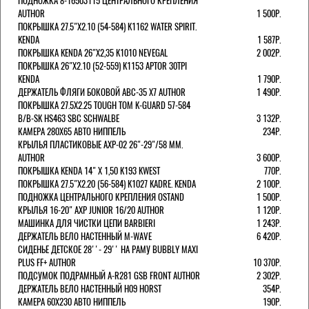
ПОДНОЖКА 8-16503115 ЦЕНТРАЛЬНОГО КРЕПЛЕНИЯ
AUTHOR
1 500Р.
ПОКРЫШКА 27.5"Х2.10 (54-584) K1162 WATER SPIRIT.
KENDA
1 587Р.
ПОКРЫШКА KENDA 26"Х2,35 K1010 NEVEGAL
2 002Р.
ПОКРЫШКА 26"Х2.10 (52-559) K1153 APTOR 30TPI
KENDA
1 790Р.
ДЕРЖАТЕЛЬ ФЛЯГИ БОКОВОЙ ABC-35 X7 AUTHOR
1 490Р.
ПОКРЫШКА 27.5X2.25 TOUGH TOM K-GUARD 57-584
B/B-SK HS463 SBC SCHWALBE
3 132Р.
КАМЕРА 280Х65 АВТО НИППЕЛЬ
234Р.
КРЫЛЬЯ ПЛАСТИКОВЫЕ AXP-02 26"-29"/58 ММ.
AUTHOR
3 600Р.
ПОКРЫШКА KENDA 14" Х 1,50 K193 KWEST
770Р.
ПОКРЫШКА 27.5"Х2.20 (56-584) K1027 KADRE. KENDA
2 100Р.
ПОДНОЖКА ЦЕНТРАЛЬНОГО КРЕПЛЕНИЯ OSTAND
1 500Р.
КРЫЛЬЯ 16-20" AXP JUNIOR 16/20 AUTHOR
1 120Р.
МАШИНКА ДЛЯ ЧИСТКИ ЦЕПИ BARBIERI
1 243Р.
ДЕРЖАТЕЛЬ ВЕЛО НАСТЕННЫЙ M-WAVE
6 420Р.
СИДЕНЬЕ ДЕТСКОЕ 28''- 29'' НА РАМУ BUBBLY MAXI
PLUS FF+ AUTHOR
10 370Р.
ПОДСУМОК ПОДРАМНЫЙ A-R281 GSB FRONT AUTHOR
2 302Р.
ДЕРЖАТЕЛЬ ВЕЛО НАСТЕННЫЙ H09 HORST
354Р.
КАМЕРА 60X230 АВТО НИППЕЛЬ
190Р.