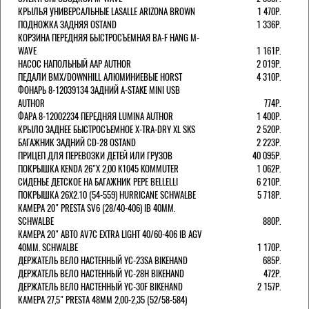
КРЫЛЬЯ УНИВЕРСАЛЬНЫЕ LASALLE ARIZONA BROWN
1 470Р.
ПОДНОЖКА ЗАДНЯЯ OSTAND
1 336Р.
КОРЗИНА ПЕРЕДНЯЯ БЫСТРОСЪЕМНАЯ BA-F HANG M-
WAVE
1 161Р.
НАСОС НАПОЛЬНЫЙ AAP AUTHOR
2 019Р.
ПЕДАЛИ BMX/DOWNHILL АЛЮМИНИЕВЫЕ HORST
4 310Р.
ФОНАРЬ 8-12039134 ЗАДНИЙ A-STAKE MINI USB
AUTHOR
774Р.
ФАРА 8-12002234 ПЕРЕДНЯЯ LUMINA AUTHOR
1 400Р.
КРЫЛО ЗАДНЕЕ БЫСТРОСЪЕМНОЕ X-TRA-DRY XL SKS
2 520Р.
БАГАЖНИК ЗАДНИЙ CD-28 OSTAND
2 223Р.
ПРИЦЕП ДЛЯ ПЕРЕВОЗКИ ДЕТЕЙ ИЛИ ГРУЗОВ
40 095Р.
ПОКРЫШКА KENDA 26"Х 2,00 K1045 KOMMUTER
1 062Р.
СИДЕНЬЕ ДЕТСКОЕ НА БАГАЖНИК PEPE BELLELLI
6 210Р.
ПОКРЫШКА 26X2.10 (54-559) HURRICANE SCHWALBE
5 718Р.
КАМЕРА 20" PRESTA SV6 (28/40-406) IB 40MM.
SCHWALBE
880Р.
КАМЕРА 20" АВТО AV7C EXTRA LIGHT 40/60-406 IB AGV
40MM. SCHWALBE
1 170Р.
ДЕРЖАТЕЛЬ ВЕЛО НАСТЕННЫЙ YC-23SA BIKEHAND
685Р.
ДЕРЖАТЕЛЬ ВЕЛО НАСТЕННЫЙ YC-28H BIKEHAND
472Р.
ДЕРЖАТЕЛЬ ВЕЛО НАСТЕННЫЙ YC-30F BIKEHAND
2 157Р.
КАМЕРА 27,5" PRESTA 48ММ 2,00-2,35 (52/58-584)