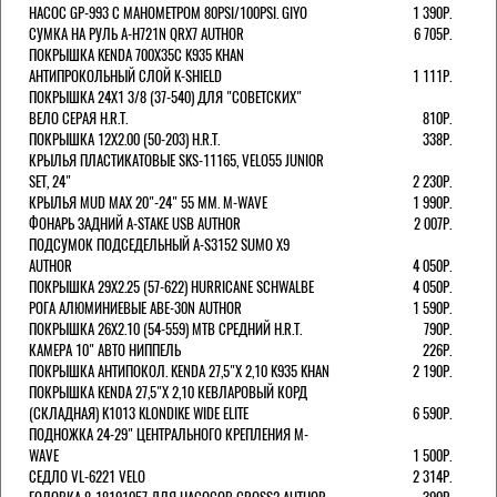
НАСОС GP-993 С МАНОМЕТРОМ 80PSI/100PSI. GIYO
1 390Р.
СУМКА НА РУЛЬ A-H721N QRX7 AUTHOR
6 705Р.
ПОКРЫШКА KENDA 700Х35С K935 KHAN
АНТИПРОКОЛЬНЫЙ СЛОЙ K-SHIELD
1 111Р.
ПОКРЫШКА 24X1 3/8 (37-540) ДЛЯ "СОВЕТСКИХ"
ВЕЛО СЕРАЯ H.R.T.
810Р.
ПОКРЫШКА 12X2.00 (50-203) H.R.T.
338Р.
КРЫЛЬЯ ПЛАСТИКАТОВЫЕ SKS-11165, VELO55 JUNIOR
SET, 24"
2 230Р.
КРЫЛЬЯ MUD MAX 20"-24" 55 ММ. M-WAVE
1 990Р.
ФОНАРЬ ЗАДНИЙ A-STAKE USB AUTHOR
2 007Р.
ПОДСУМОК ПОДСЕДЕЛЬНЫЙ A-S3152 SUMO X9
AUTHOR
4 050Р.
ПОКРЫШКА 29X2.25 (57-622) HURRICANE SCHWALBE
4 050Р.
РОГА АЛЮМИНИЕВЫЕ ABE-30N AUTHOR
1 590Р.
ПОКРЫШКА 26X2.10 (54-559) MTB СРЕДНИЙ H.R.T.
790Р.
КАМЕРА 10" АВТО НИППЕЛЬ
226Р.
ПОКРЫШКА АНТИПОКОЛ. KENDA 27,5"Х 2,10 K935 KHAN
2 190Р.
ПОКРЫШКА KENDA 27,5"Х 2,10 КЕВЛАРОВЫЙ КОРД
(СКЛАДНАЯ) K1013 KLONDIKE WIDE ELITE
6 590Р.
ПОДНОЖКА 24-29" ЦЕНТРАЛЬНОГО КРЕПЛЕНИЯ M-
WAVE
1 500Р.
СЕДЛО VL-6221 VELO
2 314Р.