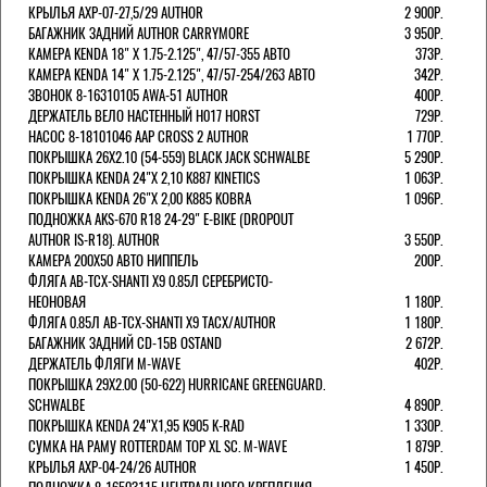
КРЫЛЬЯ AXP-07-27,5/29 AUTHOR
2 900Р.
БАГАЖНИК ЗАДНИЙ AUTHOR CARRYMORE
3 950Р.
КАМЕРА KENDA 18" Х 1.75-2.125", 47/57-355 АВТО
373Р.
КАМЕРА KENDA 14" Х 1.75-2.125", 47/57-254/263 АВТО
342Р.
ЗВОНОК 8-16310105 AWA-51 AUTHOR
400Р.
ДЕРЖАТЕЛЬ ВЕЛО НАСТЕННЫЙ H017 HORST
729Р.
НАСОС 8-18101046 AAP CROSS 2 AUTHOR
1 770Р.
ПОКРЫШКА 26X2.10 (54-559) BLACK JACK SCHWALBE
5 290Р.
ПОКРЫШКА KENDA 24"Х 2,10 K887 KINETICS
1 063Р.
ПОКРЫШКА KENDA 26"Х 2,00 K885 KOBRA
1 096Р.
ПОДНОЖКА AKS-670 R18 24-29" E-BIKE (DROPOUT
AUTHOR IS-R18). AUTHOR
3 550Р.
КАМЕРА 200Х50 АВТО НИППЕЛЬ
200Р.
ФЛЯГА AB-TCX-SHANTI X9 0.85Л СЕРЕБРИСТО-
НЕОНОВАЯ
1 180Р.
ФЛЯГА 0.85Л AB-TCX-SHANTI X9 TACX/AUTHOR
1 180Р.
БАГАЖНИК ЗАДНИЙ CD-15B OSTAND
2 672Р.
ДЕРЖАТЕЛЬ ФЛЯГИ M-WAVE
402Р.
ПОКРЫШКА 29X2.00 (50-622) HURRICANE GREENGUARD.
SCHWALBE
4 890Р.
ПОКРЫШКА KENDA 24"Х1,95 K905 K-RAD
1 330Р.
СУМКА НА РАМУ ROTTERDAM TOP XL SC. M-WAVE
1 879Р.
КРЫЛЬЯ AXP-04-24/26 AUTHOR
1 450Р.