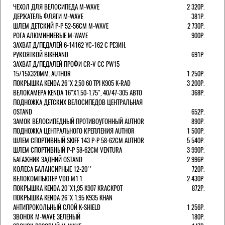
ЧЕХОЛ ДЛЯ ВЕЛОСИПЕДА M-WAVE
2 320Р.
ДЕРЖАТЕЛЬ ФЛЯГИ M-WAVE
381Р.
ШЛЕМ ДЕТСКИЙ Р-Р 52-56СМ M-WAVE
2 730Р.
РОГА АЛЮМИНИЕВЫЕ M-WAVE
900Р.
ЗАХВАТ Д/ПЕДАЛЕЙ 6-14162 YC-162 С РЕЗИН.
РУКОЯТКОЙ BIKEHAND
691Р.
ЗАХВАТ Д/ПЕДАЛЕЙ ПРОФИ CR-V CC PW15
15/15X320ММ. AUTHOR
1 250Р.
ПОКРЫШКА KENDA 26"Х 2,50 60 TPI K905 K-RAD
3 200Р.
ВЕЛОКАМЕРА KENDA 16"Х1.50-1.75", 40/47-305 АВТО
368Р.
ПОДНОЖКА ДЕТСКИХ ВЕЛОСИПЕДОВ ЦЕНТРАЛЬНАЯ
OSTAND
652Р.
ЗАМОК ВЕЛОСИПЕДНЫЙ ПРОТИВОУГОННЫЙ AUTHOR
890Р.
ПОДНОЖКА ЦЕНТРАЛЬНОГО КРЕПЛЕНИЯ AUTHOR
1 500Р.
ШЛЕМ СПОРТИВНЫЙ SKIFF 143 Р-Р 58-62СМ AUTHOR
5 540Р.
ШЛЕМ СПОРТИВНЫЙ Р-Р 58-62СМ VENTURA
3 990Р.
БАГАЖНИК ЗАДНИЙ OSTAND
2 996Р.
КОЛЕСА БАЛАНСИРНЫЕ 12-20''
720Р.
ВЕЛОКОМПЬЮТЕР VDO M1.1
2 430Р.
ПОКРЫШКА KENDA 20"Х1,95 K907 KRACKPOT
872Р.
ПОКРЫШКА KENDA 26"Х 1,95 K935 KHAN
АНТИПРОКОЛЬНЫЙ СЛОЙ K-SHIELD
1 256Р.
ЗВОНОК M-WAVE ЗЕЛЕНЫЙ
180Р.