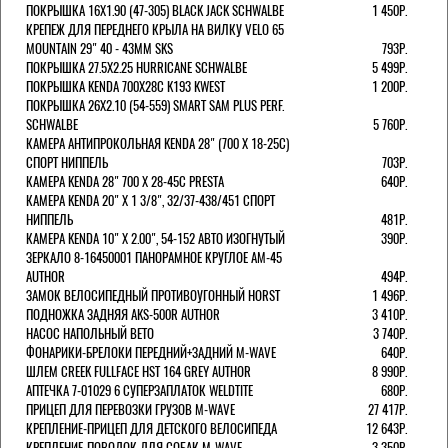
ПОКРЫШКА 16X1.90 (47-305) BLACK JACK SCHWALBE
1 450Р.
КРЕПЕЖ ДЛЯ ПЕРЕДНЕГО КРЫЛА НА ВИЛКУ VELO 65
MOUNTAIN 29" 40 - 43ММ SKS
793Р.
ПОКРЫШКА 27.5X2.25 HURRICANE SCHWALBE
5 499Р.
ПОКРЫШКА KENDA 700Х28С K193 KWEST
1 200Р.
ПОКРЫШКА 26X2.10 (54-559) SMART SAM PLUS PERF.
SCHWALBE
5 760Р.
КАМЕРА АНТИПРОКОЛЬНАЯ KENDA 28" (700 Х 18-25C)
СПОРТ НИППЕЛЬ
703Р.
КАМЕРА KENDA 28" 700 Х 28-45С PRESTA
640Р.
КАМЕРА KENDA 20" Х 1 3/8", 32/37-438/451 СПОРТ
НИППЕЛЬ
481Р.
КАМЕРА KENDA 10" Х 2.00", 54-152 АВТО ИЗОГНУТЫЙ
390Р.
ЗЕРКАЛО 8-16450001 ПАНОРАМНОЕ КРУГЛОЕ AM-45
AUTHOR
494Р.
ЗАМОК ВЕЛОСИПЕДНЫЙ ПРОТИВОУГОННЫЙ HORST
1 496Р.
ПОДНОЖКА ЗАДНЯЯ AKS-500R AUTHOR
3 410Р.
НАСОС НАПОЛЬНЫЙ BETO
3 740Р.
ФОНАРИКИ-БРЕЛОКИ ПЕРЕДНИЙ+ЗАДНИЙ M-WAVE
640Р.
ШЛЕМ CREEK FULLFACE HST 164 GREY AUTHOR
8 990Р.
АПТЕЧКА 7-01029 6 СУПЕРЗАПЛАТОК WELDTITE
680Р.
ПРИЦЕП ДЛЯ ПЕРЕВОЗКИ ГРУЗОВ M-WAVE
27 417Р.
КРЕПЛЕНИЕ-ПРИЦЕП ДЛЯ ДЕТСКОГО ВЕЛОСИПЕДА
12 643Р.
КРЕПЛЕНИЕ-ПОВОДОК ДЛЯ СОБАК M-WAVE
3 350Р.