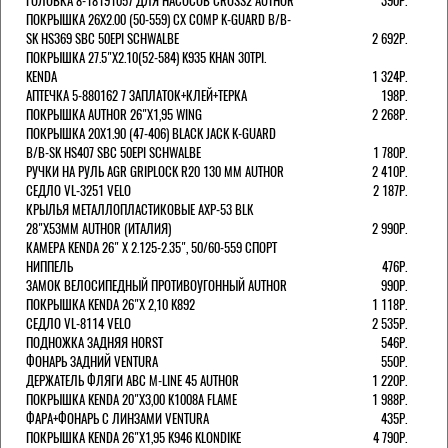
ГОЛОВКА 8-18191057 ДЛЯ НАСОСОВ CROSS2 AUTHOR
390Р.
ПОКРЫШКА 26X2.00 (50-559) CX COMP K-GUARD B/B-
SK HS369 SBC 50EPI SCHWALBE
2 692Р.
ПОКРЫШКА 27.5"Х2.10(52-584) K935 KHAN 30TPI.
KENDA
1 324Р.
АПТЕЧКА 5-880162 7 ЗАПЛАТОК+КЛЕЙ+ТЕРКА
198Р.
ПОКРЫШКА AUTHOR 26"Х1,95 WING
2 268Р.
ПОКРЫШКА 20X1.90 (47-406) BLACK JACK K-GUARD
B/B-SK HS407 SBC 50EPI SCHWALBE
1 780Р.
РУЧКИ НА РУЛЬ AGR GRIPLOCK R20 130 ММ AUTHOR
2 410Р.
СЕДЛО VL-3251 VELO
2 187Р.
КРЫЛЬЯ МЕТАЛЛОПЛАСТИКОВЫЕ AXP-53 BLK
28"Х53ММ AUTHOR (ИТАЛИЯ)
2 990Р.
КАМЕРА KENDA 26" Х 2.125-2.35", 50/60-559 СПОРТ
НИППЕЛЬ
476Р.
ЗАМОК ВЕЛОСИПЕДНЫЙ ПРОТИВОУГОННЫЙ AUTHOR
990Р.
ПОКРЫШКА KENDA 26"Х 2,10 K892
1 118Р.
СЕДЛО VL-8114 VELO
2 535Р.
ПОДНОЖКА ЗАДНЯЯ HORST
546Р.
ФОНАРЬ ЗАДНИЙ VENTURA
550Р.
ДЕРЖАТЕЛЬ ФЛЯГИ АВС M-LINE 45 AUTHOR
1 220Р.
ПОКРЫШКА KENDA 20"Х3,00 K1008A FLAME
1 988Р.
ФАРА+ФОНАРЬ С ЛИНЗАМИ VENTURA
435Р.
ПОКРЫШКА KENDA 26"Х1,95 K946 KLONDIKE
4 790Р.