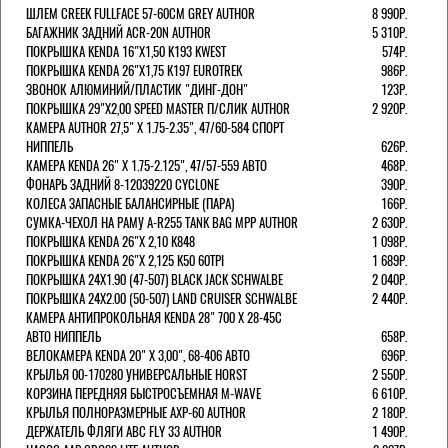
ШЛЕМ CREEK FULLFACE 57-60СМ GREY AUTHOR
8 990Р.
БАГАЖНИК ЗАДНИЙ ACR-20N AUTHOR
5 310Р.
ПОКРЫШКА KENDA 16"Х1,50 K193 KWEST
574Р.
ПОКРЫШКА KENDA 26"Х1,75 K197 EUROTREK
986Р.
ЗВОНОК АЛЮМИНИЙ/ПЛАСТИК "ДИНГ-ДОН"
123Р.
ПОКРЫШКА 29"Х2,00 SPEED MASTER П/СЛИК AUTHOR
2 920Р.
КАМЕРА AUTHOR 27,5" Х 1.75-2.35", 47/60-584 СПОРТ
НИППЕЛЬ
626Р.
КАМЕРА KENDA 26" Х 1.75-2.125", 47/57-559 АВТО
468Р.
ФОНАРЬ ЗАДНИЙ 8-12039220 CYCLONE
390Р.
КОЛЕСА ЗАПАСНЫЕ БАЛАНСИРНЫЕ (ПАРА)
166Р.
CУМКА-ЧЕХОЛ НА РАМУ A-R255 TANK BAG MPP AUTHOR
2 630Р.
ПОКРЫШКА KENDA 26"Х 2,10 K848
1 098Р.
ПОКРЫШКА KENDA 26"Х 2,125 K50 60TPI
1 689Р.
ПОКРЫШКА 24X1.90 (47-507) BLACK JACK SCHWALBE
2 040Р.
ПОКРЫШКА 24X2.00 (50-507) LAND CRUISER SCHWALBE
2 440Р.
КАМЕРА АНТИПРОКОЛЬНАЯ KENDA 28" 700 Х 28-45C
АВТО НИППЕЛЬ
658Р.
ВЕЛОКАМЕРА KENDA 20" Х 3,00", 68-406 АВТО
696Р.
КРЫЛЬЯ 00-170280 УНИВЕРСАЛЬНЫЕ HORST
2 550Р.
КОРЗИНА ПЕРЕДНЯЯ БЫСТРОСЪЕМНАЯ M-WAVE
6 610Р.
КРЫЛЬЯ ПОЛНОРАЗМЕРНЫЕ AXP-60 AUTHOR
2 180Р.
ДЕРЖАТЕЛЬ ФЛЯГИ АВС FLY 33 AUTHOR
1 490Р.