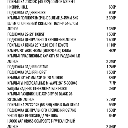
ПОКРЫШКА 700X38С (40-622) COMFORT/STREET
НИЗКИЙ. H.R.T.
696Р.
ПОДНОЖКА ЗАДНЯЯ HORST
900Р.
КРЫЛЬЯ ПОЛНОРАЗМЕРНЫЕ BLUEMELS 45MM SKS
2 390Р.
ШЛЕМ СПОРТИВНЫЙ CREEK HST 162 Р-Р 54-57 СМ
AUTHOR
7 360Р.
ПОДНОЖКА 22-29" HORST
1 500Р.
ПОДНОЖКА ЦЕНТРАЛЬНОГО КРЕПЛЕНИЯ AUTHOR
1 500Р.
ПОКРЫШКА KENDA 26"Х 2,10 K901F KOYOTE
1 118Р.
КАМЕРА 28" АВТО 48ММ (700Х28-45С) KENDA
487Р.
КРЫЛЬЯ ПЛАСТИКОВЫЕ AXP-CITY 51 РАЗДВИЖНЫЕ
AUTHOR
2 340Р.
ПОДНОЖКА ЗАДНЯЯ OSTAND
1 276Р.
ПОДНОЖКА ЗАДНЯЯ HORST
1 500Р.
КРЫЛЬЯ 28"Х41ММ AXP-03-28 AUTHOR
880Р.
КРЫЛЬЯ УНИВЕРСАЛЬНЫЕ M-WAVE 26" 5-386048
717Р.
ЗАЩИТА ЗАДНЕГО ПЕРЕКЛЮЧАТЕЛЯ HORST
390Р.
КРЫЛЬЯ РАЗДВИЖНЫЕ AXP-CITY 60 BLACK 26-
29"Х60ММ AUTHOR
2 720Р.
ПОКРЫШКА 26"Х2.125 (56-559) K905 K-RAD. KENDA
990Р.
ПОДНОЖКА ЦЕНТРАЛЬНОГО КРЕПЛЕНИЯ OSTAND
1 500Р.
ЧЕХОЛ ДЛЯ ВЕЛОСИПЕДА VENTURA
664Р.
НАСОС AAP CROSS COMPOSITE Т-РУЧКА ЧЕРНЫЙ
AUTHOR
2 090Р.