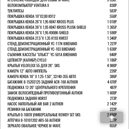
ВЕЛОКОМПЬЮТЕР VENTURA Х
830Р.
ТУКЛИПСЫ
583Р.
ПОКРЫШКА KENDA 10"Х2,00 K912
550Р.
ПОКРЫШКА KENDA 26"Х 1,95 K847 KROSS PLUS
1 018Р.
ПОКРЫШКА KENDA 26"Х 1,95 K847 KROSS PLUSK-SHIELD
1 365Р.
ПОКРЫШКА KENDA 26"Х 1,95 K908K-SHIELD
1 590Р.
ПОКРЫШКА KENDA 27,5"Х 1,35 K193 KWEST
1 340Р.
СТЕНД ДЕМОНСТРАЦИОННЫЙ YC-117N BIKEHAND
1 227Р.
СТЕНД ДЕМОНСТРАЦИОННЫЙ YC-103 BIKEHAND
1 638Р.
СЪЕМНИК КАССЕТЫ "ХЛЫСТ" YC-501A BIKEHAND
640Р.
ЦЕПЕМЕТР (КАЛИБР) CYCLO
1 186Р.
КРЫЛЬЯ VELOFLEXX 55 ДЛЯ 28". SKS
4 980Р.
КАМЕРА 12" АВТО НИППЕЛЬ
226Р.
КАМЕРА KENDA 18" Х 1.25-1.50", 32/40-355 АВТО
386Р.
БАГАЖНИК 8-15203125 ЗАДНИЙ ACR-160 AUTHOR
4 670Р.
ПОДНОЖКА 12-20" ЦЕНТРАЛЬНОГО КРЕПЛЕНИЯ
487Р.
ЗАМОК ВЕЛОСИПЕДНЫЙ ПРОТИВОУГОННЫЙ AUTHOR
1 600Р.
ПОДНОЖКА ЗАДНЯЯ HORST
273Р.
НАСОС НАПОЛЬНЫЙ AIR BAR 2 AUTHOR
2 142Р.
РЕЗИНКИ НА БАГАЖНИК
222Р.
КРЫЛЬЯ 0-10078 УНИВЕРСАЛЬНЫЕ ROWDY SET SKS
2 680Р.
АПТЕЧКА 8-10101202 ARS-56 AUTHOR
217Р.
ЗЕРКАЛО ОВАЛЬНОЕ ЧЕРНОЕ M-WAVE
655Р.