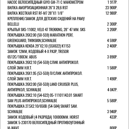
НАСОС ВЕЛОСИПЕДНЫЙ GIYO GM-71 С МАНОМЕТРОМ
1 917Р.
ВИЛКА АМОРТИЗАЦИОННАЯ 26"Х 28,6 RST
23 900Р.
ВИЛКА ЖЕСТКАЯ RST RF-M7 28"Х1 1/8"
12 980Р.
КРЕПЛЕНИЕ/ЗАМОК ДЛЯ ДЕТСКИХ СИДЕНИЙ НА РАМУ
BELLELLI
2 300Р.
КРЫЛЬЯ SKS-11002, VELO 47 TREKKING, 28" 47 ММ. SKS
3 200Р.
ПОКРЫШКА 26X2.00 (50-559) MARATHON PERF,
GREENGUARD, TWINSKIN,SCHWALBE
4 590Р.
ПОКРЫШКА KENDA 29"Х2,10 (55X622) K1153
2 400Р.
ЗАМОК 12ММ, КОДОВЫЙ 4-Х РАЗР, TRESOR
6512C/180СМ. ABUS
3 890Р.
ПОКРЫШКА 26X2.10 (54-559) СЛИК АНТИПРОКОЛ.
СЛОЙ 3ММ H.R.T.
1 580Р.
ПОКРЫШКА 26X1.95 (53-559) П/СЛИК АНТИПРОКОЛ.
СЛОЙ 3ММ H.R.T.
1 490Р.
ПОКРЫШКА 26X2.00 (50-559) LAND CRUISER PLUS,
АНТИПРКОЛ, SCHWALBE
4 047Р.
ПОКРЫШКА 29X2.10 (54-622) 05-11101143.01 SMART
SAM PLUS АНТИПРОКОЛ,SCHWALBE
5 580Р.
ПОКРЫШКА 27.5X2.10/650B (54-584) SMART SAM.
SCHWALBE
3 940Р.
ЗАМОК КОДОВЫЙ (4 РАЗРЯДА) 10Х800ММ. HORST
433Р.
ЗАМОК 5-230170 ВЕЛОСИПЕДНЫЙ ПРОТИВОУГОННЫЙ
M-WAVE
800Р.