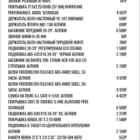
ЗВОНОК РОЗОВЫЙ M-WAVE
147Р.
ПОКРЫШКА 27.5X2.25/650B (57 584) HURRICANE
PERFORMANCE. ADDIX. SCHWALBE
4 567Р.
ДЕРЖАТЕЛЬ ВЕЛО НАСТЕННЫЙ YC-101 BIKEHAND
598Р.
ДЕРЖАТЕЛЬ ФЛЯГИ ABC-13N AUTHOR
690Р.
БАГАЖНИК ПЕРЕДНИЙ 26-29". AUTHOR
6 586Р.
ЗВОНОК МИНИ D=35 ММ
58Р.
ДЕРЖАТЕЛЬ ВЕЛО НАСТЕННЫЙ ТОРЦЕВОЙ HORST
786Р.
ПОДНОЖКА 20-29" РЕГУЛИРУЕМАЯ ECO OSTAND
1 500Р.
ПОДНОЖКА AKS-570 R18 24-29". ЧЕРНАЯ AUTHOR
3 190Р.
БАГАЖНИК НА ВИЛКУ 206-125ММ ACR-F05-ALU СО
СТРОПАМИ. AUTHOR
5 190Р.
ШЛЕМ FREERIDE/DH FULLFACE ABS-HARD SHELL, 52-
54СМ. AUTHOR
9 970Р.
ШЛЕМ FREERIDE/DH FULLFACE ABS-HARD SHELL, 56-
58СМ. AUTHOR
8 970Р.
СУМКА НА ПОЯС A-L GATE V=2.6Л. AUTHOR
4 422Р.
ПОКРЫШКА 28X1.70 700X45C G-ONE ALLROUND PERF.
SCHWALBE
6 560Р.
ПОДНОЖКА AKS-630 R18 24-29" RS. AUTHOR
3 310Р.
ПОКРЫШКА KENDA 26"Х 2,10 K898
1 540Р.
ПОДНОЖКА 8-16502110 ЦЕНТРАЛЬНОГО КРЕПЛЕНИЯ
AUTHOR
2 160Р.
КАМЕРА KENDA 27,5"Х 2.0-2.35", 52/58-584 АВТО
552Р.