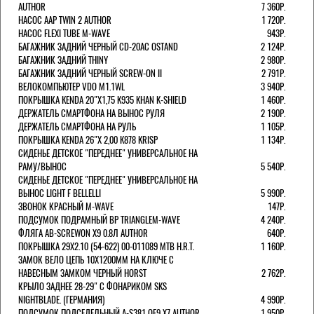
AUTHOR
7 360Р.
НАСОС AAP TWIN 2 AUTHOR
1 720Р.
НАСОС FLEXI TUBE M-WAVE
943Р.
БАГАЖНИК ЗАДНИЙ ЧЕРНЫЙ СD-20AC OSTAND
2 124Р.
БАГАЖНИК ЗАДНИЙ THINY
2 980Р.
БАГАЖНИК ЗАДНИЙ ЧЕРНЫЙ SCREW-ON II
2 791Р.
ВЕЛОКОМПЬЮТЕР VDO M1.1WL
3 940Р.
ПОКРЫШКА KENDA 20"Х1,75 K935 KHAN K-SHIELD
1 460Р.
ДЕРЖАТЕЛЬ СМАРТФОНА НА ВЫНОС РУЛЯ
2 190Р.
ДЕРЖАТЕЛЬ СМАРТФОНА НА РУЛЬ
1 105Р.
ПОКРЫШКА KENDA 26"Х 2,00 K878 KRISP
1 134Р.
СИДЕНЬЕ ДЕТСКОЕ "ПЕРЕДНЕЕ" УНИВЕРСАЛЬНОЕ НА
РАМУ/ВЫНОС
5 540Р.
СИДЕНЬЕ ДЕТСКОЕ "ПЕРЕДНЕЕ" УНИВЕРСАЛЬНОЕ НА
ВЫНОС LIGHT F BELLELLI
5 990Р.
ЗВОНОК КРАСНЫЙ M-WAVE
147Р.
ПОДСУМОК ПОДРАМНЫЙ BP TRIANGLEM-WAVE
4 240Р.
ФЛЯГА AB-SCREWON X9 0.8Л AUTHOR
640Р.
ПОКРЫШКА 29X2.10 (54-622) 00-011089 MTB H.R.T.
1 160Р.
ЗАМОК ВЕЛО ЦЕПЬ 10Х1200ММ НА КЛЮЧЕ С
НАВЕСНЫМ ЗАМКОМ ЧЕРНЫЙ HORST
2 762Р.
КРЫЛО ЗАДНЕЕ 28-29" С ФОНАРИКОМ SKS
NIGHTBLADE. (ГЕРМАНИЯ)
4 990Р.
ПОДСУМОК ПОДСЕДЕЛЬНЫЙ A-S381 QF9 X7 AUTHOR
1 950Р.