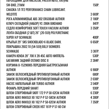
ПЕРЕХОДНИК ДЛЯ НАСОСОВ, PRESTA-АВТО, ЛАТУНЬ
SW-BND, 21ММ
150Р.
СМАЗКА 1Л TF2 PERFORMANCE CHAIN LUBRICANT.
WELDTITE
3 669Р.
РОГА АЛЮМИНИЕВЫЕ ABE-302 ERGOBAR AUTHOR
2 180Р.
КЛЮЧ СКЛАДНОЙ (НАБОР) YC-286N BIKEHAND
847Р.
СЕДЛО КОМФОРТНОЕ SOFT TOUCH VACUUM AUTHOR
3 350Р.
ЛЕНТА ОБОДНАЯ (2 ШТ) 26" (20-559) POLYURETHANE
SUPER H.P SCHWALBE
400Р.
КРЫЛЬЯ 29" SKS SHOCKBLADE+X-BLADE DARK.
6 650Р.
ПОКРЫШКА 26X2.10 (54-559) BILLY BONKERS
SCHWALBE
3 387Р.
КАМЕРА KENDA 28" 700 Х 28-45С АВТО НИППЕЛЬ
530Р.
БАГАЖНИК ЗАДНИЙ OSTAND DISC II
2 384Р.
КОРЗИНА 8-15290005 ПЕРЕДНЯЯ БЫСТРОСЪЕМНАЯ
AUTHOR
6 900Р.
ЗАМОК ВЕЛОСИПЕДНЫЙ ПРОТИВОУГОННЫЙ AUTHOR
680Р.
ЗАМОК ВЕЛОСИПЕДНЫЙ ПРОТИВОУГОННЫЙ AUTHOR
2 038Р.
НАСОС НАПОЛЬНЫЙ AIR TURBO AUTHOR
3 540Р.
ФОНАРЬ ПЕРЕДНИЙ SMART
930Р.
ШЛЕМ СПОРТИВНЫЙ SKIFF 172 Р-Р 58-62СМ AUTHOR
6 230Р.
ШЛЕМ AERO INMOLD X8 162 Р-Р 52-58СМ AUTHOR
4 300Р.
ШЛЕМ AERO INMOLD X8 162 Р-Р 58-62СМ AUTHOR
7 350Р.
ШЛЕМ СПОРТИВНЫЙ CREEK HST 161Р-Р 57-60 СМ