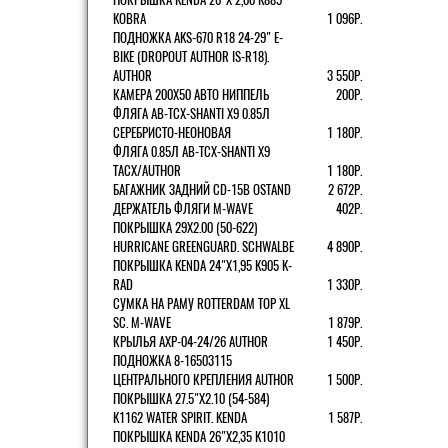
KOBRA
1 096Р.
ПОДНОЖКА AKS-670 R18 24-29" E-
BIKE (DROPOUT AUTHOR IS-R18).
AUTHOR
3 550Р.
КАМЕРА 200Х50 АВТО НИППЕЛЬ
200Р.
ФЛЯГА AB-TCX-SHANTI X9 0.85Л
СЕРЕБРИСТО-НЕОНОВАЯ
1 180Р.
ФЛЯГА 0.85Л AB-TCX-SHANTI X9
TACX/AUTHOR
1 180Р.
БАГАЖНИК ЗАДНИЙ CD-15B OSTAND
2 672Р.
ДЕРЖАТЕЛЬ ФЛЯГИ M-WAVE
402Р.
ПОКРЫШКА 29X2.00 (50-622)
HURRICANE GREENGUARD. SCHWALBE
4 890Р.
ПОКРЫШКА KENDA 24"Х1,95 K905 K-
RAD
1 330Р.
СУМКА НА РАМУ ROTTERDAM TOP XL
SC. M-WAVE
1 879Р.
КРЫЛЬЯ AXP-04-24/26 AUTHOR
1 450Р.
ПОДНОЖКА 8-16503115
ЦЕНТРАЛЬНОГО КРЕПЛЕНИЯ AUTHOR
1 500Р.
ПОКРЫШКА 27.5"Х2.10 (54-584)
K1162 WATER SPIRIT. KENDA
1 587Р.
ПОКРЫШКА KENDA 26"Х2,35 K1010