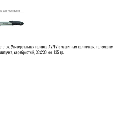
те для увеличения
Универсальная головка AV/FV с защитным колпачком, телескопи
-18101060
липучка, серебристый, 33х230 мм, 135 гр.