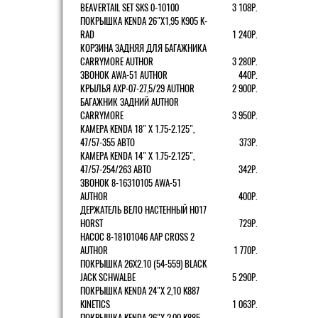
BEAVERTAIL SET SKS 0-10100
3 108Р.
ПОКРЫШКА KENDA 26"Х1,95 K905 K-
RAD
1 240Р.
КОРЗИНА ЗАДНЯЯ ДЛЯ БАГАЖНИКА
CARRYMORE AUTHOR
3 280Р.
ЗВОНОК AWA-51 AUTHOR
440Р.
КРЫЛЬЯ AXP-07-27,5/29 AUTHOR
2 900Р.
БАГАЖНИК ЗАДНИЙ AUTHOR
CARRYMORE
3 950Р.
КАМЕРА KENDA 18" Х 1.75-2.125",
47/57-355 АВТО
373Р.
КАМЕРА KENDA 14" Х 1.75-2.125",
47/57-254/263 АВТО
342Р.
ЗВОНОК 8-16310105 AWA-51
AUTHOR
400Р.
ДЕРЖАТЕЛЬ ВЕЛО НАСТЕННЫЙ H017
HORST
729Р.
НАСОС 8-18101046 AAP CROSS 2
AUTHOR
1 770Р.
ПОКРЫШКА 26X2.10 (54-559) BLACK
JACK SCHWALBE
5 290Р.
ПОКРЫШКА KENDA 24"Х 2,10 K887
KINETICS
1 063Р.
ПОКРЫШКА KENDA 26"Х 2,00 K885