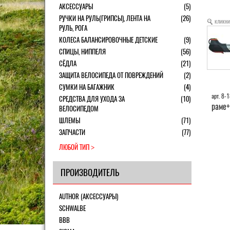
АКСЕССУАРЫ
(5)
РУЧКИ НА РУЛЬ(ГРИПСЫ), ЛЕНТА НА
(26)
кликни
РУЛЬ, РОГА
КОЛЕСА БАЛАНСИРОВОЧНЫЕ ДЕТСКИЕ
(9)
СПИЦЫ, НИППЕЛЯ
(56)
СЁДЛА
(21)
ЗАЩИТА ВЕЛОСИПЕДА ОТ ПОВРЕЖДЕНИЙ
(2)
СУМКИ НА БАГАЖНИК
(4)
арт. 8
СРЕДСТВА ДЛЯ УХОДА ЗА
(10)
раме+
ВЕЛОСИПЕДОМ
ШЛЕМЫ
(71)
ЗАПЧАСТИ
(77)
ЛЮБОЙ ТИП
ПРОИЗВОДИТЕЛЬ
AUTHOR (АКСЕССУАРЫ)
SCHWALBE
BBB