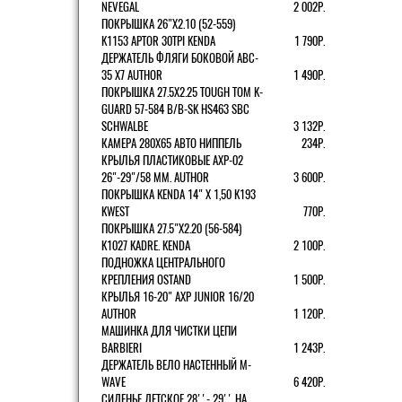
NEVEGAL
2 002Р.
ПОКРЫШКА 26"Х2.10 (52-559)
K1153 APTOR 30TPI KENDA
1 790Р.
ДЕРЖАТЕЛЬ ФЛЯГИ БОКОВОЙ ABC-
35 X7 AUTHOR
1 490Р.
ПОКРЫШКА 27.5X2.25 TOUGH TOM K-
GUARD 57-584 B/B-SK HS463 SBC
SCHWALBE
3 132Р.
КАМЕРА 280Х65 АВТО НИППЕЛЬ
234Р.
КРЫЛЬЯ ПЛАСТИКОВЫЕ AXP-02
26"-29"/58 ММ. AUTHOR
3 600Р.
ПОКРЫШКА KENDA 14" Х 1,50 K193
KWEST
770Р.
ПОКРЫШКА 27.5"Х2.20 (56-584)
K1027 KADRE. KENDA
2 100Р.
ПОДНОЖКА ЦЕНТРАЛЬНОГО
КРЕПЛЕНИЯ OSTAND
1 500Р.
КРЫЛЬЯ 16-20" AXP JUNIOR 16/20
AUTHOR
1 120Р.
МАШИНКА ДЛЯ ЧИСТКИ ЦЕПИ
BARBIERI
1 243Р.
ДЕРЖАТЕЛЬ ВЕЛО НАСТЕННЫЙ M-
WAVE
6 420Р.
СИДЕНЬЕ ДЕТСКОЕ 28''- 29'' НА