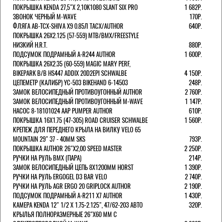
ПОКРЫШКА KENDA 27,5"Х 2,10K1080 SLANT SIX PRO
1 682Р.
ЗВОНОК ЧЕРНЫЙ M-WAVE
170Р.
ФЛЯГА AB-TCX-SHIVA X9 0.85Л TACX/AUTHOR
640Р.
ПОКРЫШКА 26X2.125 (57-559) MTB/BMX/FREESTYLE
НИЗКИЙ H.R.T.
880Р.
ПОДСУМОК ПОДРАМНЫЙ A-R244 AUTHOR
1 600Р.
ПОКРЫШКА 26X2.35 (60-559) MAGIC MARY PERF,
BIKEPARK B/B HS447 ADDIX 20D2EPI SCHWALBE
4 150Р.
ЦЕПЕМЕТР (КАЛИБР) YC-503 BIKEHAND 6-14503
248Р.
ЗАМОК ВЕЛОСИПЕДНЫЙ ПРОТИВОУГОННЫЙ AUTHOR
2 760Р.
ЗАМОК ВЕЛОСИПЕДНЫЙ ПРОТИВОУГОННЫЙ M-WAVE
1 147Р.
НАСОС 8-18101024 AAP PUMPER AUTHOR
610Р.
ПОКРЫШКА 16X1.75 (47-305) ROAD CRUISER SCHWALBE
1 560Р.
КРЕПЕЖ ДЛЯ ПЕРЕДНЕГО КРЫЛА НА ВИЛКУ VELO 65
MOUNTAIN 29" 37 - 40ММ SKS
793Р.
ПОКРЫШКА AUTHOR 26"Х2,00 SPEED MASTER
2 250Р.
РУЧКИ НА РУЛЬ BMX (ПАРА)
214Р.
ЗАМОК ВЕЛОCИПЕДНЫЙ ЦЕПЬ 8Х1200ММ HORST
1 390Р.
РУЧКИ НА РУЛЬ ERGOGEL D3 BAR VELO
2 740Р.
РУЧКИ НА РУЛЬ AGR ERGO 20 GRIPLOCK AUTHOR
2 190Р.
ПОДСУМОК ПОДРАМНЫЙ A-R211 X7 AUTHOR
1 430Р.
КАМЕРА KENDA 12" 1/2 Х 1.75-2.125", 47/62-203 АВТО
320Р.
КРЫЛЬЯ ПОЛНОРАЗМЕРНЫЕ 26"Х60 ММ С