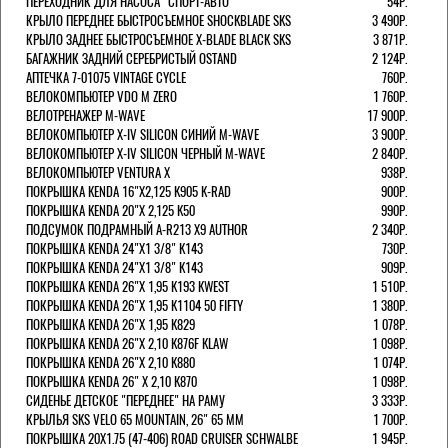
ПЕРЕХОДНИК ДЛЯ НАСОСА "СПОРТ-АВТО"
54Р.
КРЫЛО ПЕРЕДНЕЕ БЫСТРОСЪЕМНОЕ SHOCKBLADE SKS
3 490Р.
КРЫЛО ЗАДНЕЕ БЫСТРОСЪЕМНОЕ X-BLADE BLACK SKS
3 871Р.
БАГАЖНИК ЗАДНИЙ СЕРЕБРИСТЫЙ OSTAND
2 124Р.
АПТЕЧКА 7-01075 VINTAGE CYCLE
760Р.
ВЕЛОКОМПЬЮТЕР VDO M ZERO
1 760Р.
ВЕЛОТРЕНАЖЕР M-WAVE
17 900Р.
ВЕЛОКОМПЬЮТЕР X-IV SILICON СИНИЙ M-WAVE
3 900Р.
ВЕЛОКОМПЬЮТЕР X-IV SILICON ЧЕРНЫЙ M-WAVE
2 840Р.
ВЕЛОКОМПЬЮТЕР VENTURA Х
938Р.
ПОКРЫШКА KENDA 16"Х2,125 K905 K-RAD
900Р.
ПОКРЫШКА KENDA 20"Х 2,125 K50
990Р.
ПОДСУМОК ПОДРАМНЫЙ A-R213 X9 AUTHOR
2 340Р.
ПОКРЫШКА KENDA 24"Х1 3/8" K143
730Р.
ПОКРЫШКА KENDA 24"Х1 3/8" K143
909Р.
ПОКРЫШКА KENDA 26"Х 1,95 K193 KWEST
1 510Р.
ПОКРЫШКА KENDA 26"Х 1,95 K1104 50 FIFTY
1 380Р.
ПОКРЫШКА KENDA 26"Х 1,95 K829
1 078Р.
ПОКРЫШКА KENDA 26"Х 2,10 K876F KLAW
1 098Р.
ПОКРЫШКА KENDA 26"Х 2,10 K880
1 074Р.
ПОКРЫШКА KENDA 26" Х 2,10 K870
1 098Р.
СИДЕНЬЕ ДЕТСКОЕ "ПЕРЕДНЕЕ" НА РАМУ
3 333Р.
КРЫЛЬЯ SKS VELO 65 MOUNTAIN, 26" 65 ММ
1 700Р.
ПОКРЫШКА 20X1.75 (47-406) ROAD CRUISER SCHWALBE
1 945Р.