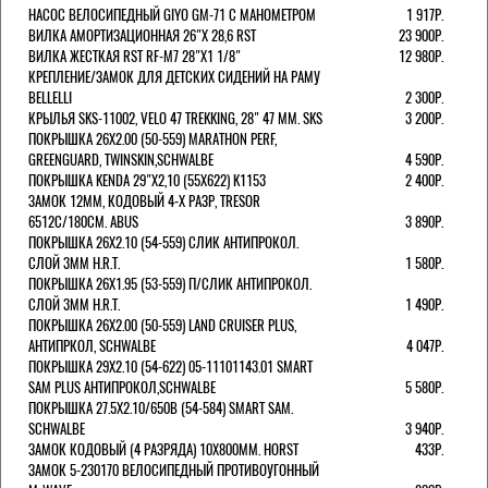
НАСОС ВЕЛОСИПЕДНЫЙ GIYO GM-71 С МАНОМЕТРОМ
1 917Р.
ВИЛКА АМОРТИЗАЦИОННАЯ 26"Х 28,6 RST
23 900Р.
ВИЛКА ЖЕСТКАЯ RST RF-M7 28"Х1 1/8"
12 980Р.
КРЕПЛЕНИЕ/ЗАМОК ДЛЯ ДЕТСКИХ СИДЕНИЙ НА РАМУ
BELLELLI
2 300Р.
КРЫЛЬЯ SKS-11002, VELO 47 TREKKING, 28" 47 ММ. SKS
3 200Р.
ПОКРЫШКА 26X2.00 (50-559) MARATHON PERF,
GREENGUARD, TWINSKIN,SCHWALBE
4 590Р.
ПОКРЫШКА KENDA 29"Х2,10 (55X622) K1153
2 400Р.
ЗАМОК 12ММ, КОДОВЫЙ 4-Х РАЗР, TRESOR
6512C/180СМ. ABUS
3 890Р.
ПОКРЫШКА 26X2.10 (54-559) СЛИК АНТИПРОКОЛ.
СЛОЙ 3ММ H.R.T.
1 580Р.
ПОКРЫШКА 26X1.95 (53-559) П/СЛИК АНТИПРОКОЛ.
СЛОЙ 3ММ H.R.T.
1 490Р.
ПОКРЫШКА 26X2.00 (50-559) LAND CRUISER PLUS,
АНТИПРКОЛ, SCHWALBE
4 047Р.
ПОКРЫШКА 29X2.10 (54-622) 05-11101143.01 SMART
SAM PLUS АНТИПРОКОЛ,SCHWALBE
5 580Р.
ПОКРЫШКА 27.5X2.10/650B (54-584) SMART SAM.
SCHWALBE
3 940Р.
ЗАМОК КОДОВЫЙ (4 РАЗРЯДА) 10Х800ММ. HORST
433Р.
ЗАМОК 5-230170 ВЕЛОСИПЕДНЫЙ ПРОТИВОУГОННЫЙ