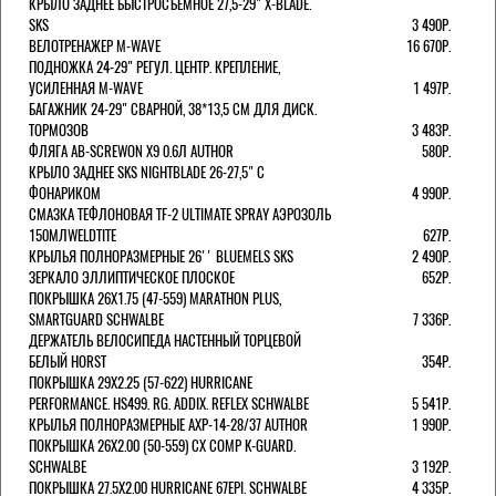
КРЫЛО ЗАДНЕЕ БЫСТРОСЪЕМНОЕ 27,5-29" X-BLADE.
SKS
3 490Р.
ВЕЛОТРЕНАЖЕР M-WAVE
16 670Р.
ПОДНОЖКА 24-29" РЕГУЛ. ЦЕНТР. КРЕПЛЕНИЕ,
УСИЛЕННАЯ M-WAVE
1 497Р.
БАГАЖНИК 24-29" СВАРНОЙ, 38*13,5 СМ ДЛЯ ДИСК.
ТОРМОЗОВ
3 483Р.
ФЛЯГА AB-SCREWON X9 0.6Л AUTHOR
580Р.
КРЫЛО ЗАДНЕЕ SKS NIGHTBLADE 26-27,5" С
ФОНАРИКОМ
4 990Р.
СМАЗКА ТЕФЛОНОВАЯ TF-2 ULTIMATE SPRAY АЭРОЗОЛЬ
150МЛWELDTITE
627Р.
КРЫЛЬЯ ПОЛНОРАЗМЕРНЫЕ 26'' BLUEMELS SKS
2 490Р.
ЗЕРКАЛО ЭЛЛИПТИЧЕСКОЕ ПЛОСКОЕ
652Р.
ПОКРЫШКА 26X1.75 (47-559) MARATHON PLUS,
SMARTGUARD SCHWALBE
7 336Р.
ДЕРЖАТЕЛЬ ВЕЛОCИПЕДА НАСТЕННЫЙ ТОРЦЕВОЙ
БЕЛЫЙ HORST
354Р.
ПОКРЫШКА 29X2.25 (57-622) HURRICANE
PERFORMANCE. HS499. RG. ADDIX. REFLEX SCHWALBE
5 541Р.
КРЫЛЬЯ ПОЛНОРАЗМЕРНЫЕ AXP-14-28/37 AUTHOR
1 990Р.
ПОКРЫШКА 26X2.00 (50-559) CX COMP K-GUARD.
SCHWALBE
3 192Р.
ПОКРЫШКА 27.5X2.00 HURRICANE 67EPI. SCHWALBE
4 335Р.