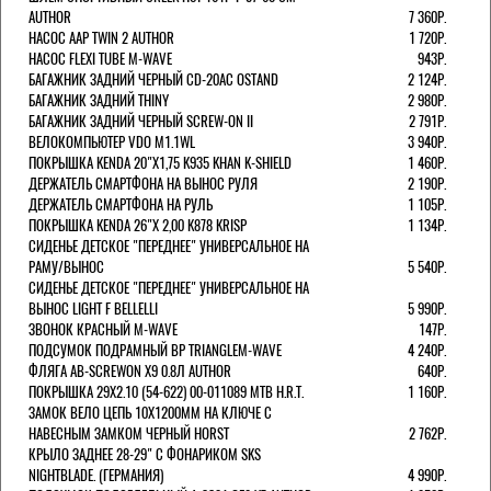
AUTHOR
7 360Р.
НАСОС AAP TWIN 2 AUTHOR
1 720Р.
НАСОС FLEXI TUBE M-WAVE
943Р.
БАГАЖНИК ЗАДНИЙ ЧЕРНЫЙ СD-20AC OSTAND
2 124Р.
БАГАЖНИК ЗАДНИЙ THINY
2 980Р.
БАГАЖНИК ЗАДНИЙ ЧЕРНЫЙ SCREW-ON II
2 791Р.
ВЕЛОКОМПЬЮТЕР VDO M1.1WL
3 940Р.
ПОКРЫШКА KENDA 20"Х1,75 K935 KHAN K-SHIELD
1 460Р.
ДЕРЖАТЕЛЬ СМАРТФОНА НА ВЫНОС РУЛЯ
2 190Р.
ДЕРЖАТЕЛЬ СМАРТФОНА НА РУЛЬ
1 105Р.
ПОКРЫШКА KENDA 26"Х 2,00 K878 KRISP
1 134Р.
СИДЕНЬЕ ДЕТСКОЕ "ПЕРЕДНЕЕ" УНИВЕРСАЛЬНОЕ НА
РАМУ/ВЫНОС
5 540Р.
СИДЕНЬЕ ДЕТСКОЕ "ПЕРЕДНЕЕ" УНИВЕРСАЛЬНОЕ НА
ВЫНОС LIGHT F BELLELLI
5 990Р.
ЗВОНОК КРАСНЫЙ M-WAVE
147Р.
ПОДСУМОК ПОДРАМНЫЙ BP TRIANGLEM-WAVE
4 240Р.
ФЛЯГА AB-SCREWON X9 0.8Л AUTHOR
640Р.
ПОКРЫШКА 29X2.10 (54-622) 00-011089 MTB H.R.T.
1 160Р.
ЗАМОК ВЕЛО ЦЕПЬ 10Х1200ММ НА КЛЮЧЕ С
НАВЕСНЫМ ЗАМКОМ ЧЕРНЫЙ HORST
2 762Р.
КРЫЛО ЗАДНЕЕ 28-29" С ФОНАРИКОМ SKS
NIGHTBLADE. (ГЕРМАНИЯ)
4 990Р.