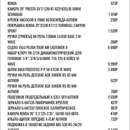
KENDA
673Р.
КАМЕРА 28" PRESTA SV17 (28/47-622/635) IB 50MM.
SCHWALBE
1 074Р.
КРЕПЕЖ НАСОСОВ К РАМЕ ВЕЛОСИПЕДА AUTHOR
230Р.
ПОКРЫШКА KENDA 29"Х2,00 K1113 TURNBULL CANYON
SPORT
1 520Р.
РУЧКИ (ГРИПСЫ) НА РУЛЬ 130ММ CLOUD BASE 2 M-
WAVE
260Р.
СЕДЛО VELO PLUSH TOUR AIR LASTOMER II
6 690Р.
НАБОР КЛЮЧ TW-2/24 ДИНАМОМЕТРИЧЕСКИЙ ДЛЯ
ГОЛОВОК 1/4", 3/4/5/6/8ММ, T10, T25 В КЕЙСЕ M-
WAVE
8 990Р.
ШЛЕМ ВМХ/FREESTYLE Р-Р 58-61СМ M-WAVE
3 890Р.
РУЧКИ НА РУЛЬ ДЕТСКИЕ AGR JUNIOR R5 85 ММ
AUTHOR
522Р.
РУЧКИ НА РУЛЬ ДЕТСКИЕ AGR JUNIOR R5 85 ММ
AUTHOR
700Р.
ПОДСУМОК ПОДСЕДЕЛЬНЫЙ A-S351 QF9 AUTHOR
2 030Р.
ЗЕРКАЛО 6-647335 ПАНОРАМНОЕ КРУГЛОЕ
427Р.
ЗЕРКАЛО 6-647332 ПЛОСКОЕ ЭЛЛИПТИЧЕСКОЕ
867Р.
КАМЕРА KENDA 26" Х 2.125-2.35", 50/60-559 АВТО
418Р.
КРЫЛО-ЩИТОК ПЕРЕДНЕЕ X-FLAP AUTHOR
732Р.
ПОДНОЖКА 8-16500140 ЗАДНЯЯ AKS-530 RS-24/29