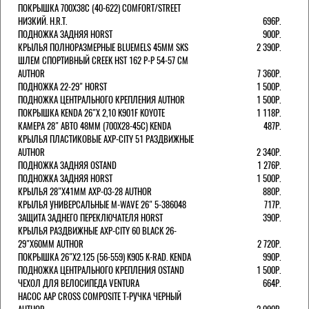
ПОКРЫШКА 700X38С (40-622) COMFORT/STREET
НИЗКИЙ. H.R.T.
696Р.
ПОДНОЖКА ЗАДНЯЯ HORST
900Р.
КРЫЛЬЯ ПОЛНОРАЗМЕРНЫЕ BLUEMELS 45MM SKS
2 390Р.
ШЛЕМ СПОРТИВНЫЙ CREEK HST 162 Р-Р 54-57 СМ
AUTHOR
7 360Р.
ПОДНОЖКА 22-29" HORST
1 500Р.
ПОДНОЖКА ЦЕНТРАЛЬНОГО КРЕПЛЕНИЯ AUTHOR
1 500Р.
ПОКРЫШКА KENDA 26"Х 2,10 K901F KOYOTE
1 118Р.
КАМЕРА 28" АВТО 48ММ (700Х28-45С) KENDA
487Р.
КРЫЛЬЯ ПЛАСТИКОВЫЕ AXP-CITY 51 РАЗДВИЖНЫЕ
AUTHOR
2 340Р.
ПОДНОЖКА ЗАДНЯЯ OSTAND
1 276Р.
ПОДНОЖКА ЗАДНЯЯ HORST
1 500Р.
КРЫЛЬЯ 28"Х41ММ AXP-03-28 AUTHOR
880Р.
КРЫЛЬЯ УНИВЕРСАЛЬНЫЕ M-WAVE 26" 5-386048
717Р.
ЗАЩИТА ЗАДНЕГО ПЕРЕКЛЮЧАТЕЛЯ HORST
390Р.
КРЫЛЬЯ РАЗДВИЖНЫЕ AXP-CITY 60 BLACK 26-
29"Х60ММ AUTHOR
2 720Р.
ПОКРЫШКА 26"Х2.125 (56-559) K905 K-RAD. KENDA
990Р.
ПОДНОЖКА ЦЕНТРАЛЬНОГО КРЕПЛЕНИЯ OSTAND
1 500Р.
ЧЕХОЛ ДЛЯ ВЕЛОСИПЕДА VENTURA
664Р.
НАСОС AAP CROSS COMPOSITE Т-РУЧКА ЧЕРНЫЙ