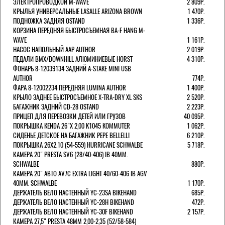
ЭЛЕКТРОПРОВОДКОЙ M-WAVE
2 809Р.
КРЫЛЬЯ УНИВЕРСАЛЬНЫЕ LASALLE ARIZONA BROWN
1 470Р.
ПОДНОЖКА ЗАДНЯЯ OSTAND
1 336Р.
КОРЗИНА ПЕРЕДНЯЯ БЫСТРОСЪЕМНАЯ BA-F HANG M-
WAVE
1 161Р.
НАСОС НАПОЛЬНЫЙ AAP AUTHOR
2 019Р.
ПЕДАЛИ BMX/DOWNHILL АЛЮМИНИЕВЫЕ HORST
4 310Р.
ФОНАРЬ 8-12039134 ЗАДНИЙ A-STAKE MINI USB
AUTHOR
774Р.
ФАРА 8-12002234 ПЕРЕДНЯЯ LUMINA AUTHOR
1 400Р.
КРЫЛО ЗАДНЕЕ БЫСТРОСЪЕМНОЕ X-TRA-DRY XL SKS
2 520Р.
БАГАЖНИК ЗАДНИЙ CD-28 OSTAND
2 223Р.
ПРИЦЕП ДЛЯ ПЕРЕВОЗКИ ДЕТЕЙ ИЛИ ГРУЗОВ
40 095Р.
ПОКРЫШКА KENDA 26"Х 2,00 K1045 KOMMUTER
1 062Р.
СИДЕНЬЕ ДЕТСКОЕ НА БАГАЖНИК PEPE BELLELLI
6 210Р.
ПОКРЫШКА 26X2.10 (54-559) HURRICANE SCHWALBE
5 718Р.
КАМЕРА 20" PRESTA SV6 (28/40-406) IB 40MM.
SCHWALBE
880Р.
КАМЕРА 20" АВТО AV7C EXTRA LIGHT 40/60-406 IB AGV
40MM. SCHWALBE
1 170Р.
ДЕРЖАТЕЛЬ ВЕЛО НАСТЕННЫЙ YC-23SA BIKEHAND
685Р.
ДЕРЖАТЕЛЬ ВЕЛО НАСТЕННЫЙ YC-28H BIKEHAND
472Р.
ДЕРЖАТЕЛЬ ВЕЛО НАСТЕННЫЙ YC-30F BIKEHAND
2 157Р.
КАМЕРА 27,5" PRESTA 48ММ 2,00-2,35 (52/58-584)