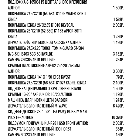
ПОДНОЖКА 8-16503115 ЦЕНТРАЛЬНОГО КРЕПЛЕНИЯ
AUTHOR
1 500Р.
ПОКРЫШКА 27.5"Х2.10 (54-584) K1162 WATER SPIRIT.
KENDA
1 587Р.
ПОКРЫШКА KENDA 26"Х2,35 K1010 NEVEGAL
2 002Р.
ПОКРЫШКА 26"Х2.10 (52-559) K1153 APTOR 30TPI
KENDA
1 790Р.
ДЕРЖАТЕЛЬ ФЛЯГИ БОКОВОЙ ABC-35 X7 AUTHOR
1 490Р.
ПОКРЫШКА 27.5X2.25 TOUGH TOM K-GUARD 57-584
B/B-SK HS463 SBC SCHWALBE
3 132Р.
КАМЕРА 280Х65 АВТО НИППЕЛЬ
234Р.
КРЫЛЬЯ ПЛАСТИКОВЫЕ AXP-02 26"-29"/58 ММ.
AUTHOR
3 600Р.
ПОКРЫШКА KENDA 14" Х 1,50 K193 KWEST
770Р.
ПОКРЫШКА 27.5"Х2.20 (56-584) K1027 KADRE. KENDA
2 100Р.
ПОДНОЖКА ЦЕНТРАЛЬНОГО КРЕПЛЕНИЯ OSTAND
1 500Р.
КРЫЛЬЯ 16-20" AXP JUNIOR 16/20 AUTHOR
1 120Р.
МАШИНКА ДЛЯ ЧИСТКИ ЦЕПИ BARBIERI
1 243Р.
ДЕРЖАТЕЛЬ ВЕЛО НАСТЕННЫЙ M-WAVE
6 420Р.
СИДЕНЬЕ ДЕТСКОЕ 28''- 29'' НА РАМУ BUBBLY MAXI
PLUS FF+ AUTHOR
10 370Р.
ПОДСУМОК ПОДРАМНЫЙ A-R281 GSB FRONT AUTHOR
2 302Р.
ДЕРЖАТЕЛЬ ВЕЛО НАСТЕННЫЙ H09 HORST
354Р.
КАМЕРА 60X230 АВТО НИППЕЛЬ
190Р.