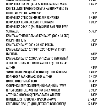
ПОКРЫШКА 16X1.90 (47-305) BLACK JACK SCHWALBE
1 450Р.
КРЕПЕЖ ДЛЯ ПЕРЕДНЕГО КРЫЛА НА ВИЛКУ VELO 65
MOUNTAIN 29" 40 - 43ММ SKS
793Р.
ПОКРЫШКА 27.5X2.25 HURRICANE SCHWALBE
5 499Р.
ПОКРЫШКА KENDA 700Х28С K193 KWEST
1 200Р.
ПОКРЫШКА 26X2.10 (54-559) SMART SAM PLUS PERF.
SCHWALBE
5 760Р.
КАМЕРА АНТИПРОКОЛЬНАЯ KENDA 28" (700 Х 18-25C)
СПОРТ НИППЕЛЬ
703Р.
КАМЕРА KENDA 28" 700 Х 28-45С PRESTA
640Р.
КАМЕРА KENDA 20" Х 1 3/8", 32/37-438/451 СПОРТ
НИППЕЛЬ
481Р.
КАМЕРА KENDA 10" Х 2.00", 54-152 АВТО ИЗОГНУТЫЙ
390Р.
ЗЕРКАЛО 8-16450001 ПАНОРАМНОЕ КРУГЛОЕ AM-45
AUTHOR
494Р.
ЗАМОК ВЕЛОСИПЕДНЫЙ ПРОТИВОУГОННЫЙ HORST
1 496Р.
ПОДНОЖКА ЗАДНЯЯ AKS-500R AUTHOR
3 410Р.
НАСОС НАПОЛЬНЫЙ BETO
3 740Р.
ФОНАРИКИ-БРЕЛОКИ ПЕРЕДНИЙ+ЗАДНИЙ M-WAVE
640Р.
ШЛЕМ CREEK FULLFACE HST 164 GREY AUTHOR
8 990Р.
АПТЕЧКА 7-01029 6 СУПЕРЗАПЛАТОК WELDTITE
680Р.
ПРИЦЕП ДЛЯ ПЕРЕВОЗКИ ГРУЗОВ M-WAVE
27 417Р.
КРЕПЛЕНИЕ-ПРИЦЕП ДЛЯ ДЕТСКОГО ВЕЛОСИПЕДА
12 643Р.