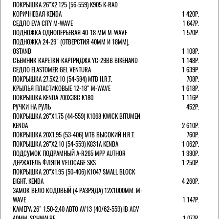
ПОКРЫШКА 26"Х2.125 (56-559) K905 K-RAD
КОРИЧНЕВАЯ KENDA
1 420Р.
СЕДЛО EVA CITY M-WAVE
1 647Р.
ПОДНОЖКА ОДНОПЕРЬЕВАЯ 40-18 ММ M-WAVE
1 570Р.
ПОДНОЖКА 24-29" (ОТВЕРСТИЯ 40ММ И 18ММ),
OSTAND
1 108Р.
СЪЕМНИК КАРЕТКИ-КАРТРИДЖА YC-29BB BIKEHAND
1 148Р.
СЕДЛО ELASTOMER GEL VENTURA
1 639Р.
ПОКРЫШКА 27.5X2.10 (54-584) MTB H.R.T.
708Р.
КРЫЛЬЯ ПЛАСТИКОВЫЕ 12-18" M-WAVE
1 618Р.
ПОКРЫШКА KENDA 700Х38С K180
1 116Р.
РУЧКИ НА РУЛЬ
452Р.
ПОКРЫШКА 26"Х1.75 (44-559) K1068 KWICK BITUMEN
KENDA
2 610Р.
ПОКРЫШКА 20X1.95 (53-406) MTB ВЫСОКИЙ H.R.T.
760Р.
ПОКРЫШКА 26"Х2.10 (54-559) K831A KENDA
1 062Р.
ПОДСУМОК ПОДРАМНЫЙ A-R265 MPP AUTHOR
1 990Р.
ДЕРЖАТЕЛЬ ФЛЯГИ VELOCAGE SKS
1 250Р.
ПОКРЫШКА 20"Х1.95 (50-406) K1047 SMALL BLOCK
EIGHT. KENDA
4 260Р.
ЗАМОК ВЕЛО КОДОВЫЙ (4 РАЗРЯДА) 12Х1000ММ. M-
WAVE
1 147Р.
КАМЕРА 26" 1.50-2.40 АВТО AV13 (40/62-559) IB AGV
40MM. SCHWALBE
1 077Р.