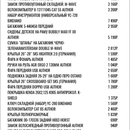
ЗАМОК ПРОТИВОУГОННЫЙ СКЛАДНОЙ. M-WAVE
3 166Р.
ВЕЛОКОМПЬЮТЕР 8-13111045 CAT 5S AUTHOR
3 200Р.
НАБОР ИНСТРУМЕНТОВ УНИВЕРСАЛЬНЫЙ YC-728
BIKEHAND
7 496Р.
БАГАЖНИК 5-440458 ПЕРЕДНИЙ
2 950Р.
СИДЕНЬЕ ДЕТСКОЕ НА РАМУ BUBBLY MAXI FF X8
AUTHOR
5 190Р.
СУМКА-"ШТАНЫ" НА БАГАЖНИК ЧЕРНО-
ЗЕЛЕНАЯAMSTERDAM DOUBLE M-WAVE
2 812Р.
КРЫЛЬЯ 26"-28" SKS HIGHTREK 2.0 (ГЕРМАНИЯ)
1 590Р.
ФАРА И ФОНАРЬ AUTHOR
1 485Р.
РУЧКИ НА РУЛЬ AGR ERGO 2 130ММ AUTHOR
1 040Р.
ФАРА ПЕРЕДНЯЯ USB AUTHOR
2 650Р.
ПОДНОЖКА ЗАДНЯЯ 26-29" НА ОДНО ПЕРО OSTAND
1 600Р.
КРЫЛЬЯ 26" CROSSBOARD-SET SKS (ГЕРМАНИЯ)
1 780Р.
ФАРА ПЕРЕДНЯЯ DOPPIO USB AUTHOR
1 390Р.
ПОКРЫШКА KENDA 26Х2,125 K905 АНТИПРОКОЛ. K-
SHIELD
1 375Р.
КЛЮЧ СКЛАДНОЙ (НАБОР) YC-280 BIKEHAND
1 560Р.
ВЕЛОКОМПЬЮТЕР CAT 8S AUTHOR
2 460Р.
КРЫЛЬЯ ПОЛНОРАЗМЕРНЫЕ
1 839Р.
БАГАЖНИК 00-170336 ЗАДНИЙ H003 HORST
690Р.
ЗАМОК ВЕЛОСИПЕДНЫЙ ПРОТИВОУГОННЫЙ AUTHOR
940Р.