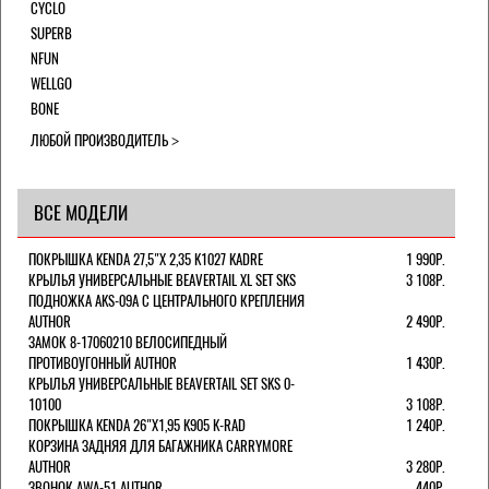
CYCLO
SUPERB
NFUN
WELLGO
BONE
ЛЮБОЙ ПРОИЗВОДИТЕЛЬ
ВСЕ МОДЕЛИ
ПОКРЫШКА KENDA 27,5"Х 2,35 K1027 KADRE
1 990Р.
КРЫЛЬЯ УНИВЕРСАЛЬНЫЕ BEAVERTAIL XL SET SKS
3 108Р.
ПОДНОЖКА AKS-09A C ЦЕНТРАЛЬНОГО КРЕПЛЕНИЯ
AUTHOR
2 490Р.
ЗАМОК 8-17060210 ВЕЛОСИПЕДНЫЙ
ПРОТИВОУГОННЫЙ AUTHOR
1 430Р.
КРЫЛЬЯ УНИВЕРСАЛЬНЫЕ BEAVERTAIL SET SKS 0-
10100
3 108Р.
ПОКРЫШКА KENDA 26"Х1,95 K905 K-RAD
1 240Р.
КОРЗИНА ЗАДНЯЯ ДЛЯ БАГАЖНИКА CARRYMORE
AUTHOR
3 280Р.
ЗВОНОК AWA-51 AUTHOR
440Р.