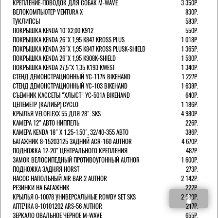
КРЕПЛЕНИЕ-ПОВОДОК ДЛЯ СОБАК M-WAVE
3 350Р.
ВЕЛОКОМПЬЮТЕР VENTURA Х
830Р.
ТУКЛИПСЫ
583Р.
ПОКРЫШКА KENDA 10"Х2,00 K912
550Р.
ПОКРЫШКА KENDA 26"Х 1,95 K847 KROSS PLUS
1 018Р.
ПОКРЫШКА KENDA 26"Х 1,95 K847 KROSS PLUSK-SHIELD
1 365Р.
ПОКРЫШКА KENDA 26"Х 1,95 K908K-SHIELD
1 590Р.
ПОКРЫШКА KENDA 27,5"Х 1,35 K193 KWEST
1 340Р.
СТЕНД ДЕМОНСТРАЦИОННЫЙ YC-117N BIKEHAND
1 227Р.
СТЕНД ДЕМОНСТРАЦИОННЫЙ YC-103 BIKEHAND
1 638Р.
СЪЕМНИК КАССЕТЫ "ХЛЫСТ" YC-501A BIKEHAND
640Р.
ЦЕПЕМЕТР (КАЛИБР) CYCLO
1 186Р.
КРЫЛЬЯ VELOFLEXX 55 ДЛЯ 28". SKS
4 980Р.
КАМЕРА 12" АВТО НИППЕЛЬ
226Р.
КАМЕРА KENDA 18" Х 1.25-1.50", 32/40-355 АВТО
386Р.
БАГАЖНИК 8-15203125 ЗАДНИЙ ACR-160 AUTHOR
4 670Р.
ПОДНОЖКА 12-20" ЦЕНТРАЛЬНОГО КРЕПЛЕНИЯ
487Р.
ЗАМОК ВЕЛОСИПЕДНЫЙ ПРОТИВОУГОННЫЙ AUTHOR
1 600Р.
ПОДНОЖКА ЗАДНЯЯ HORST
273Р.
НАСОС НАПОЛЬНЫЙ AIR BAR 2 AUTHOR
2 142Р.
РЕЗИНКИ НА БАГАЖНИК
222Р.
КРЫЛЬЯ 0-10078 УНИВЕРСАЛЬНЫЕ ROWDY SET SKS
2 680Р.
АПТЕЧКА 8-10101202 ARS-56 AUTHOR
217Р.
ЗЕРКАЛО ОВАЛЬНОЕ ЧЕРНОЕ M-WAVE
655Р.