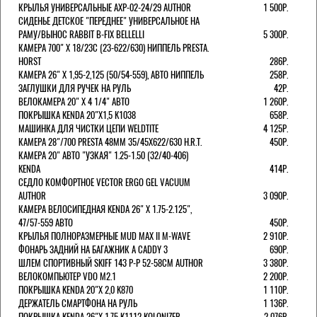
КРЫЛЬЯ УНИВЕРСАЛЬНЫЕ AXP-02-24/29 AUTHOR
1 500Р.
СИДЕНЬЕ ДЕТСКОЕ "ПЕРЕДНЕЕ" УНИВЕРСАЛЬНОЕ НА
РАМУ/ВЫНОС RABBIT B-FIX BELLELLI
5 300Р.
КАМЕРА 700" Х 18/23C (23-622/630) НИППЕЛЬ PRESTA.
HORST
286Р.
КАМЕРА 26" X 1,95-2,125 (50/54-559), АВТО НИППЕЛЬ
258Р.
ЗАГЛУШКИ ДЛЯ РУЧЕК НА РУЛЬ
42Р.
ВЕЛОКАМЕРА 20" Х 4 1/4" АВТО
1 260Р.
ПОКРЫШКА KENDA 20"Х1,5 K1038
658Р.
МАШИНКА ДЛЯ ЧИСТКИ ЦЕПИ WELDTITE
4 125Р.
КАМЕРА 28"/700 PRESTA 48ММ 35/45Х622/630 H.R.T.
450Р.
КАМЕРА 20" АВТО "УЗКАЯ" 1.25-1.50 (32/40-406)
KENDA
414Р.
СЕДЛО КОМФОРТНОЕ VECTOR ERGO GEL VACUUM
AUTHOR
3 090Р.
КАМЕРА ВЕЛОСИПЕДНАЯ KENDA 26" Х 1.75-2.125",
47/57-559 АВТО
450Р.
КРЫЛЬЯ ПОЛНОРАЗМЕРНЫЕ MUD MAX II M-WAVE
2 910Р.
ФОНАРЬ ЗАДНИЙ НА БАГАЖНИК A CADDY 3
690Р.
ШЛЕМ СПОРТИВНЫЙ SKIFF 143 Р-Р 52-58СМ AUTHOR
3 380Р.
ВЕЛОКОМПЬЮТЕР VDO M2.1
2 200Р.
ПОКРЫШКА KENDA 20"Х 2,0 K870
1 110Р.
ДЕРЖАТЕЛЬ СМАРТФОНА НА РУЛЬ
1 136Р.
ПОКРЫШКА KENDA 26"Х 1,75 K1112 KOLONIZER
2 076Р.