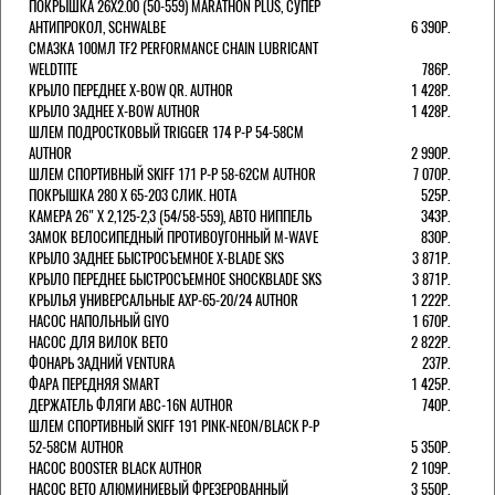
ПОКРЫШКА 26X2.00 (50-559) MARATHON PLUS, СУПЕР
АНТИПРОКОЛ, SCHWALBE
6 390Р.
СМАЗКА 100МЛ TF2 PERFORMANCE CHAIN LUBRICANT
WELDTITE
786Р.
КРЫЛО ПЕРЕДНЕЕ X-BOW QR. AUTHOR
1 428Р.
КРЫЛО ЗАДНЕЕ X-BOW AUTHOR
1 428Р.
ШЛЕМ ПОДРОСТКОВЫЙ TRIGGER 174 Р-Р 54-58СМ
AUTHOR
2 990Р.
ШЛЕМ СПОРТИВНЫЙ SKIFF 171 Р-Р 58-62СМ AUTHOR
7 070Р.
ПОКРЫШКА 280 X 65-203 СЛИК. HOTA
525Р.
КАМЕРА 26" X 2,125-2,3 (54/58-559), АВТО НИППЕЛЬ
343Р.
ЗАМОК ВЕЛОСИПЕДНЫЙ ПРОТИВОУГОННЫЙ M-WAVE
830Р.
КРЫЛО ЗАДНЕЕ БЫСТРОСЪЕМНОЕ X-BLADE SKS
3 871Р.
КРЫЛО ПЕРЕДНЕЕ БЫСТРОСЪЕМНОЕ SHOCKBLADE SKS
3 871Р.
КРЫЛЬЯ УНИВЕРСАЛЬНЫЕ AXP-65-20/24 AUTHOR
1 222Р.
НАСОС НАПОЛЬНЫЙ GIYO
1 670Р.
НАСОС ДЛЯ ВИЛОК ВЕТО
2 822Р.
ФОНАРЬ ЗАДНИЙ VENTURA
237Р.
ФАРА ПЕРЕДНЯЯ SMART
1 425Р.
ДЕРЖАТЕЛЬ ФЛЯГИ ABC-16N AUTHOR
740Р.
ШЛЕМ СПОРТИВНЫЙ SKIFF 191 PINK-NEON/BLACK Р-Р
52-58СМ AUTHOR
5 350Р.
НАСОС BOOSTER BLACK AUTHOR
2 109Р.
НАСОС BETO АЛЮМИНИЕВЫЙ ФРЕЗЕРОВАННЫЙ
3 550Р.