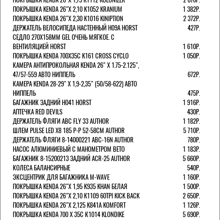
ПОКРЫШКА KENDA 26"Х 2,10 K1052 KRANIUM
1 382Р.
ПОКРЫШКА KENDA 26"Х 2,30 K1016 KINIPTION
2 372Р.
ДЕРЖАТЕЛЬ ВЕЛОСИПЕДА НАСТЕННЫЙ H09A HORST
427Р.
СЕДЛО 270Х158ММ GEL ОЧЕНЬ МЯГКОЕ. С
ВЕНТИЛЯЦИЕЙ HORST
1 610Р.
ПОКРЫШКА KENDA 700Х35С K161 CROSS CYCLO
1 050Р.
КАМЕРА АНТИПРОКОЛЬНАЯ KENDA 26" Х 1.75-2.125",
47/57-559 АВТО НИППЕЛЬ
672Р.
КАМЕРА KENDA 28-29" Х 1,9-2,35" (50/58-622) АВТО
НИППЕЛЬ
475Р.
БАГАЖНИК ЗАДНИЙ H041 HORST
1 916Р.
АПТЕЧКА RED DEVILS
430Р.
ДЕРЖАТЕЛЬ ФЛЯГИ АВС FLY 33 AUTHOR
1 182Р.
ШЛЕМ PULSE LED X8 185 Р-Р 52-58СМ AUTHOR
5 710Р.
ДЕРЖАТЕЛЬ ФЛЯГИ 8-14000221 ABC-16N AUTHOR
780Р.
НАСОС АЛЮМИНИЕВЫЙ С МАНОМЕТРОМ BETO
1 183Р.
БАГАЖНИК 8-15200213 ЗАДНИЙ ACR-25 AUTHOR
5 660Р.
КОЛЕСА БАЛАНСИРНЫЕ
540Р.
ЭКСЦЕНТРИК ДЛЯ БАГАЖНИКА M-WAVE
1 160Р.
ПОКРЫШКА KENDA 26"Х 1,95 K935 KHAN БЕЛАЯ
1 500Р.
ПОКРЫШКА KENDA 26"Х 2,10 K1109 60TPI KICK BACK
2 650Р.
ПОКРЫШКА KENDA 26"Х 2,125 K841A KOMFORT
1 126Р.
ПОКРЫШКА KENDA 700 Х 35С К1014 KLONDIKE
5 690Р.