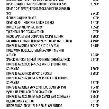
КРЫЛО ЗАДНЕЕ БЫСТРОСЪЕМНОЕ DASHBLADE SKS
2 090Р.
КРЫЛО 26" ПЕРЕДНЕЕ БЫСТРОСЪЕМНОЕ DASHBOARD
SKS
2 740Р.
ФОНАРЬ ЗАДНИЙ SMART
478Р.
КРЫЛЬЯ 20'' HIGHTREK JUNIOR SET SKS
1 470Р.
КОЛЕСА БАЛАНСИРНЫЕ 16-24''
1 652Р.
ТУКЛИПСЫ APD-TC313 AUTHOR
770Р.
НАСОС AAP JET MINI COMPOSITE 120PSI. AUTHOR
1 200Р.
БАГАЖНИК АЛЮМИНИЕВЫЙ 24-29" СВАРНОЙ. ЧЕРНЫЙ
4 194Р.
ПОКРЫШКА KENDA 26"Х2,10 K1010 NEVEGAL
1 447Р.
ПОДСУМОК ПОДСЕДЕЛЬНЫЙ A-S310 TPN МИНИ
AUTHOR
1 317Р.
ЗАМОК ВЕЛОСИПЕДНЫЙ ПРОТИВОУГОННЫЙ AUTHOR
3 670Р.
ПОКРЫШКА 26X1,75 (47-559) WINTER (100ШИПОВ).
SCHWALBE
4 390Р.
ПОКРЫШКА AUTHOR 26"Х2,10 ROCKET
2 280Р.
ПОКРЫШКА 26X2.10 (54-559) ROCKET RON, FOLDING.
SCHWALBE
4 870Р.
ПОКРЫШКА KENDA 26"Х 2,10K1080 SLANT SIX PRO
1 344Р.
РУЧКИ НА РУЛЬ AGR ERGO 20 AUTHOR
2 190Р.
ПОКРЫШКА 26X2.10 (54-559) SMART SAM. SCHWALBE
3 250Р.
СЕДЛО DONNA. AUTHOR
3 170Р.
ШЛЕМ PULSE LED X8 171 Р-Р 58-61 СМ AUTHOR
5 710Р.