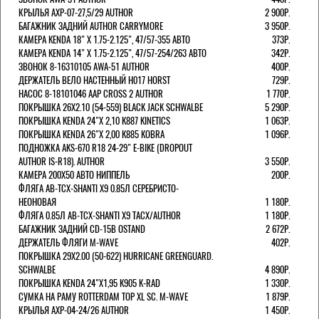
КРЫЛЬЯ AXP-07-27,5/29 AUTHOR
2 900Р.
БАГАЖНИК ЗАДНИЙ AUTHOR CARRYMORE
3 950Р.
КАМЕРА KENDA 18" Х 1.75-2.125", 47/57-355 АВТО
373Р.
КАМЕРА KENDA 14" Х 1.75-2.125", 47/57-254/263 АВТО
342Р.
ЗВОНОК 8-16310105 AWA-51 AUTHOR
400Р.
ДЕРЖАТЕЛЬ ВЕЛО НАСТЕННЫЙ H017 HORST
729Р.
НАСОС 8-18101046 AAP CROSS 2 AUTHOR
1 770Р.
ПОКРЫШКА 26X2.10 (54-559) BLACK JACK SCHWALBE
5 290Р.
ПОКРЫШКА KENDA 24"Х 2,10 K887 KINETICS
1 063Р.
ПОКРЫШКА KENDA 26"Х 2,00 K885 KOBRA
1 096Р.
ПОДНОЖКА AKS-670 R18 24-29" E-BIKE (DROPOUT
AUTHOR IS-R18). AUTHOR
3 550Р.
КАМЕРА 200Х50 АВТО НИППЕЛЬ
200Р.
ФЛЯГА AB-TCX-SHANTI X9 0.85Л СЕРЕБРИСТО-
НЕОНОВАЯ
1 180Р.
ФЛЯГА 0.85Л AB-TCX-SHANTI X9 TACX/AUTHOR
1 180Р.
БАГАЖНИК ЗАДНИЙ CD-15B OSTAND
2 672Р.
ДЕРЖАТЕЛЬ ФЛЯГИ M-WAVE
402Р.
ПОКРЫШКА 29X2.00 (50-622) HURRICANE GREENGUARD.
SCHWALBE
4 890Р.
ПОКРЫШКА KENDA 24"Х1,95 K905 K-RAD
1 330Р.
СУМКА НА РАМУ ROTTERDAM TOP XL SC. M-WAVE
1 879Р.
КРЫЛЬЯ AXP-04-24/26 AUTHOR
1 450Р.