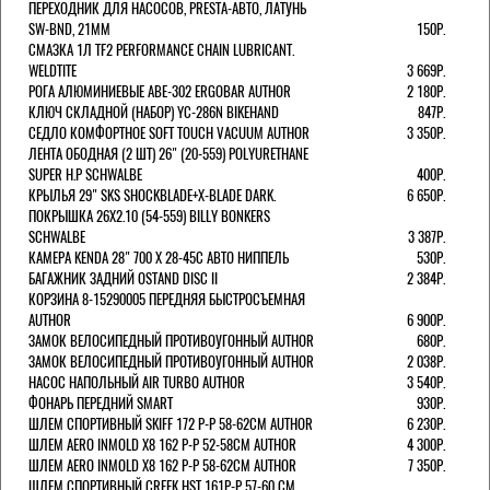
ПЕРЕХОДНИК ДЛЯ НАСОСОВ, PRESTA-АВТО, ЛАТУНЬ
SW-BND, 21ММ
150Р.
СМАЗКА 1Л TF2 PERFORMANCE CHAIN LUBRICANT.
WELDTITE
3 669Р.
РОГА АЛЮМИНИЕВЫЕ ABE-302 ERGOBAR AUTHOR
2 180Р.
КЛЮЧ СКЛАДНОЙ (НАБОР) YC-286N BIKEHAND
847Р.
СЕДЛО КОМФОРТНОЕ SOFT TOUCH VACUUM AUTHOR
3 350Р.
ЛЕНТА ОБОДНАЯ (2 ШТ) 26" (20-559) POLYURETHANE
SUPER H.P SCHWALBE
400Р.
КРЫЛЬЯ 29" SKS SHOCKBLADE+X-BLADE DARK.
6 650Р.
ПОКРЫШКА 26X2.10 (54-559) BILLY BONKERS
SCHWALBE
3 387Р.
КАМЕРА KENDA 28" 700 Х 28-45С АВТО НИППЕЛЬ
530Р.
БАГАЖНИК ЗАДНИЙ OSTAND DISC II
2 384Р.
КОРЗИНА 8-15290005 ПЕРЕДНЯЯ БЫСТРОСЪЕМНАЯ
AUTHOR
6 900Р.
ЗАМОК ВЕЛОСИПЕДНЫЙ ПРОТИВОУГОННЫЙ AUTHOR
680Р.
ЗАМОК ВЕЛОСИПЕДНЫЙ ПРОТИВОУГОННЫЙ AUTHOR
2 038Р.
НАСОС НАПОЛЬНЫЙ AIR TURBO AUTHOR
3 540Р.
ФОНАРЬ ПЕРЕДНИЙ SMART
930Р.
ШЛЕМ СПОРТИВНЫЙ SKIFF 172 Р-Р 58-62СМ AUTHOR
6 230Р.
ШЛЕМ AERO INMOLD X8 162 Р-Р 52-58СМ AUTHOR
4 300Р.
ШЛЕМ AERO INMOLD X8 162 Р-Р 58-62СМ AUTHOR
7 350Р.
ШЛЕМ СПОРТИВНЫЙ CREEK HST 161Р-Р 57-60 СМ