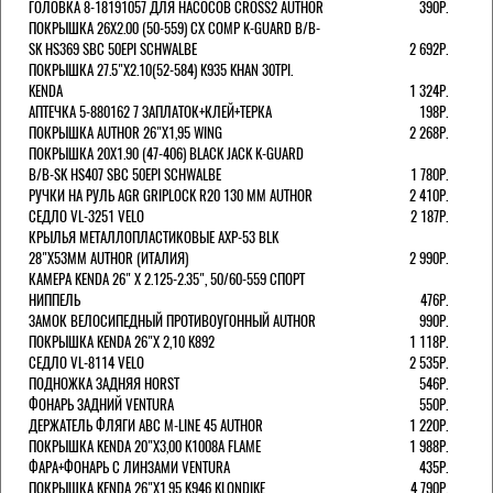
ГОЛОВКА 8-18191057 ДЛЯ НАСОСОВ CROSS2 AUTHOR
390Р.
ПОКРЫШКА 26X2.00 (50-559) CX COMP K-GUARD B/B-
SK HS369 SBC 50EPI SCHWALBE
2 692Р.
ПОКРЫШКА 27.5"Х2.10(52-584) K935 KHAN 30TPI.
KENDA
1 324Р.
АПТЕЧКА 5-880162 7 ЗАПЛАТОК+КЛЕЙ+ТЕРКА
198Р.
ПОКРЫШКА AUTHOR 26"Х1,95 WING
2 268Р.
ПОКРЫШКА 20X1.90 (47-406) BLACK JACK K-GUARD
B/B-SK HS407 SBC 50EPI SCHWALBE
1 780Р.
РУЧКИ НА РУЛЬ AGR GRIPLOCK R20 130 ММ AUTHOR
2 410Р.
СЕДЛО VL-3251 VELO
2 187Р.
КРЫЛЬЯ МЕТАЛЛОПЛАСТИКОВЫЕ AXP-53 BLK
28"Х53ММ AUTHOR (ИТАЛИЯ)
2 990Р.
КАМЕРА KENDA 26" Х 2.125-2.35", 50/60-559 СПОРТ
НИППЕЛЬ
476Р.
ЗАМОК ВЕЛОСИПЕДНЫЙ ПРОТИВОУГОННЫЙ AUTHOR
990Р.
ПОКРЫШКА KENDA 26"Х 2,10 K892
1 118Р.
СЕДЛО VL-8114 VELO
2 535Р.
ПОДНОЖКА ЗАДНЯЯ HORST
546Р.
ФОНАРЬ ЗАДНИЙ VENTURA
550Р.
ДЕРЖАТЕЛЬ ФЛЯГИ АВС M-LINE 45 AUTHOR
1 220Р.
ПОКРЫШКА KENDA 20"Х3,00 K1008A FLAME
1 988Р.
ФАРА+ФОНАРЬ С ЛИНЗАМИ VENTURA
435Р.
ПОКРЫШКА KENDA 26"Х1,95 K946 KLONDIKE
4 790Р.