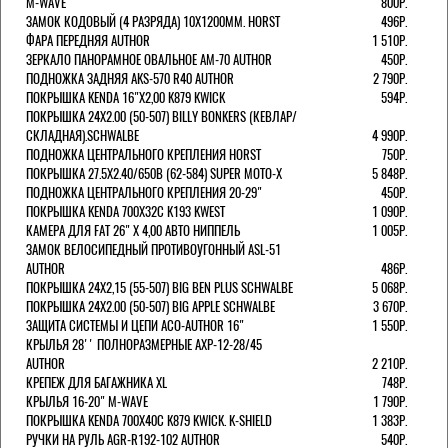
M-WAVE
800Р.
ЗАМОК КОДОВЫЙ (4 РАЗРЯДА) 10Х1200ММ. HORST
496Р.
ФАРА ПЕРЕДНЯЯ AUTHOR
1 510Р.
ЗЕРКАЛО ПАНОРАМНОЕ ОВАЛЬНОЕ AM-70 AUTHOR
450Р.
ПОДНОЖКА ЗАДНЯЯ AKS-570 R40 AUTHOR
2 790Р.
ПОКРЫШКА KENDA 16"Х2,00 K879 KWICK
594Р.
ПОКРЫШКА 24X2.00 (50-507) BILLY BONKERS (КЕВЛАР/
СКЛАДНАЯ).SCHWALBE
4 990Р.
ПОДНОЖКА ЦЕНТРАЛЬНОГО КРЕПЛЕНИЯ HORST
750Р.
ПОКРЫШКА 27.5X2.40/650B (62-584) SUPER MOTO-X
5 848Р.
ПОДНОЖКА ЦЕНТРАЛЬНОГО КРЕПЛЕНИЯ 20-29"
450Р.
ПОКРЫШКА KENDA 700Х32С K193 KWEST
1 090Р.
КАМЕРА ДЛЯ FAT 26" X 4,00 АВТО НИППЕЛЬ
1 005Р.
ЗАМОК ВЕЛОСИПЕДНЫЙ ПРОТИВОУГОННЫЙ ASL-51
AUTHOR
486Р.
ПОКРЫШКА 24X2,15 (55-507) BIG BEN PLUS SCHWALBE
5 068Р.
ПОКРЫШКА 24X2.00 (50-507) BIG APPLE SCHWALBE
3 670Р.
ЗАЩИТА СИСТЕМЫ И ЦЕПИ ACO-AUTHOR 16"
1 550Р.
КРЫЛЬЯ 28'' ПОЛНОРАЗМЕРНЫЕ AXP-12-28/45
AUTHOR
2 210Р.
КРЕПЕЖ ДЛЯ БАГАЖНИКА XL
748Р.
КРЫЛЬЯ 16-20" M-WAVE
1 790Р.
ПОКРЫШКА KENDA 700Х40С K879 KWICK. K-SHIELD
1 383Р.
РУЧКИ НА РУЛЬ AGR-R192-102 AUTHOR
540Р.