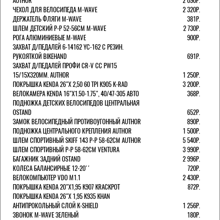
AUTHOR
2 090Р.
ЧЕХОЛ ДЛЯ ВЕЛОСИПЕДА M-WAVE
2 320Р.
ДЕРЖАТЕЛЬ ФЛЯГИ M-WAVE
381Р.
ШЛЕМ ДЕТСКИЙ Р-Р 52-56СМ M-WAVE
2 730Р.
РОГА АЛЮМИНИЕВЫЕ M-WAVE
900Р.
ЗАХВАТ Д/ПЕДАЛЕЙ 6-14162 YC-162 С РЕЗИН.
РУКОЯТКОЙ BIKEHAND
691Р.
ЗАХВАТ Д/ПЕДАЛЕЙ ПРОФИ CR-V CC PW15
15/15X320ММ. AUTHOR
1 250Р.
ПОКРЫШКА KENDA 26"Х 2,50 60 TPI K905 K-RAD
3 200Р.
ВЕЛОКАМЕРА KENDA 16"Х1.50-1.75", 40/47-305 АВТО
368Р.
ПОДНОЖКА ДЕТСКИХ ВЕЛОСИПЕДОВ ЦЕНТРАЛЬНАЯ
OSTAND
652Р.
ЗАМОК ВЕЛОСИПЕДНЫЙ ПРОТИВОУГОННЫЙ AUTHOR
890Р.
ПОДНОЖКА ЦЕНТРАЛЬНОГО КРЕПЛЕНИЯ AUTHOR
1 500Р.
ШЛЕМ СПОРТИВНЫЙ SKIFF 143 Р-Р 58-62СМ AUTHOR
5 540Р.
ШЛЕМ СПОРТИВНЫЙ Р-Р 58-62СМ VENTURA
3 990Р.
БАГАЖНИК ЗАДНИЙ OSTAND
2 996Р.
КОЛЕСА БАЛАНСИРНЫЕ 12-20''
720Р.
ВЕЛОКОМПЬЮТЕР VDO M1.1
2 430Р.
ПОКРЫШКА KENDA 20"Х1,95 K907 KRACKPOT
872Р.
ПОКРЫШКА KENDA 26"Х 1,95 K935 KHAN
АНТИПРОКОЛЬНЫЙ СЛОЙ K-SHIELD
1 256Р.
ЗВОНОК M-WAVE ЗЕЛЕНЫЙ
180Р.