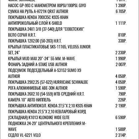
НАСОС GP-993 С МАНОМЕТРОМ 80PSI/100PSI. GIYO
1 390Р.
СУМКА НА РУЛЬ A-H721N QRX7 AUTHOR
6 705Р.
ПОКРЫШКА KENDA 700Х35С K935 KHAN
АНТИПРОКОЛЬНЫЙ СЛОЙ K-SHIELD
1 111Р.
ПОКРЫШКА 24X1 3/8 (37-540) ДЛЯ "СОВЕТСКИХ"
ВЕЛО СЕРАЯ H.R.T.
810Р.
ПОКРЫШКА 12X2.00 (50-203) H.R.T.
338Р.
КРЫЛЬЯ ПЛАСТИКАТОВЫЕ SKS-11165, VELO55 JUNIOR
SET, 24"
2 230Р.
КРЫЛЬЯ MUD MAX 20"-24" 55 ММ. M-WAVE
1 990Р.
ФОНАРЬ ЗАДНИЙ A-STAKE USB AUTHOR
2 007Р.
ПОДСУМОК ПОДСЕДЕЛЬНЫЙ A-S3152 SUMO X9
AUTHOR
4 050Р.
ПОКРЫШКА 29X2.25 (57-622) HURRICANE SCHWALBE
4 050Р.
РОГА АЛЮМИНИЕВЫЕ ABE-30N AUTHOR
1 590Р.
ПОКРЫШКА 26X2.10 (54-559) MTB СРЕДНИЙ H.R.T.
790Р.
КАМЕРА 10" АВТО НИППЕЛЬ
226Р.
ПОКРЫШКА АНТИПОКОЛ. KENDA 27,5"Х 2,10 K935 KHAN
2 190Р.
ПОКРЫШКА KENDA 27,5"Х 2,10 КЕВЛАРОВЫЙ КОРД
(СКЛАДНАЯ) K1013 KLONDIKE WIDE ELITE
6 590Р.
ПОДНОЖКА 24-29" ЦЕНТРАЛЬНОГО КРЕПЛЕНИЯ M-
WAVE
1 500Р.
СЕДЛО VL-6221 VELO
2 314Р.