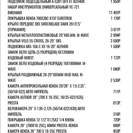
ПОДСУМОК ПОДСЕДЕЛЬНЫЙ A-S381 QF9 X7 AUTHOR
1 950Р.
НАБОР ИНСТРУМЕНТОВ УНИВЕРСАЛЬНЫЙ YC-721
BIKEHAND
11 497Р.
ПОКРЫШКА KENDA 700Х38С K197 EUROTREK
1 170Р.
КРЫЛО ПЕРЕДНЕЕ SKS SHOCKBLADE DARK 26+27,5"
(ГЕРМАНИЯ)
3 871Р.
КРЫЛЬЯ МЕТАЛЛОПЛАСТИКОВЫЕ 29"Х60 ММ. M-WAVE
2 994Р.
КРЫЛЬЯ VELO 55 CROSS, 26-29" SKS
3 500Р.
ПОДНОЖКА AKS-16A C X9 16-20" AUTHOR
1 500Р.
ЗАМОК ВЕЛО ЦЕПЬ (5 РАЗРЯДОВ) 6Х1200ММ
КОДОВЫЙ HORST
1 172Р.
ЗАМОК ВЕЛО КОДОВЫЙ (4 РАЗРЯДА) 10Х1800ММ. M-
WAVE
1 040Р.
КРЫЛЬЯ РАЗДВИЖНЫЕ 26-29"Х65ММ MUD MAX. M-
WAVE
2 530Р.
КАМЕРА АНТИПРОКОЛЬНАЯ KENDA 29/28" Х 1.9-2.35",
(50/58-622) АВТО НИППЕЛЬ
711Р.
КАМЕРА AUTHOR 28" (700 Х 18-25С, 18/25-622/635)
PRESTA
813Р.
ВЕЛОКАМЕРА 29" X 1,95-2,125 (50/54-622/630) АВТО
НИППЕЛЬ
318Р.
ПОКРЫШКА KENDA 12 1/2"Х1,75X2 1/4 K909A
720Р.
КАМЕРА 28" (700Х18-25С), 60ММ PRESTA. KENDA
680Р.
КАМЕРА KENDA 28" 700 Х 18-25С PRESTA
459Р.