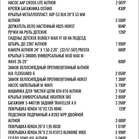
НАСОС AAP CROSS LITE AUTHOR
2 007Р.
КРЕПЕЖ БАГАЖНИКА OSTAND
430Р.
КРЫЛЬЯ МЕТАЛЛОПЛАСТ. AXP-53 BLK 28"Х 53 ММ
AUTHOR
3 500Р.
ДЕРЖАТЕЛЬ ВЕЛО НАСТЕННЫЙ H025 HORST
804Р.
РУЧКИ НА РУЛЬ ДЕТСКИЕ
126Р.
СИДЕНЬЕ ДЕТСКОЕ BUBBLY MAXI FF X8 НА ПОДСЕД.
ШТЫРЬ, ДО 22КГ AUTHOR
7 990Р.
КАМЕРА AUTHOR 24" Х 1.50-2.20", (32/57-507) PRESTA
680Р.
КРЫЛЬЯ 5-386085 УНИВЕРСАЛЬНЫЕ MUD MAX M-
WAVE 26-29"
808Р.
ЗАМОК ВЕЛОСИПЕДНЫЙ ПРОТИВОУГОННЫЙ AUTHOR
AUL FLEXGUARD-6
2 050Р.
ЗАМОК ВЕЛОСИПЕДНЫЙ ПРОТИВОУГОННЫЙ HORST
1 388Р.
НАСОС НАПОЛЬНЫЙ M-WAVE
5 190Р.
МАШИНКА ДЛЯ ЧИСТКИ ЦЕПИ ATH-810 AUTHOR
2 156Р.
КРЫЛЬЯ УНИВЕРСАЛЬНЫЕ HIGHTREK SKS
2 800Р.
БАГАЖНИК 5-440198 ЗАДНИЙ TRAVELLER A II
3 268Р.
ПОКРЫШКА KENDA 16"Х2,125 K846
729Р.
ПОДСУМОК ПОДРАМНЫЙ A-R282 MPP ДВОЙНОЙ
AUTHOR
3 688Р.
ПОКРЫШКА KENDA 26"Х 1,95 K838
1 018Р.
ПОКРЫШКА KENDA 26"Х 2,10 K1013 KLONDIKE WIDE
5 998Р.
СЕДЛО SONO ASL AUTHOR
5 040Р.