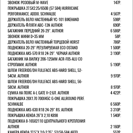
ЗВОНОК РОЗОВЫЙ M-WAVE
147Р.
ПОКРЫШКА 27.5X2.25/650B (57 584) HURRICANE
PERFORMANCE. ADDIX. SCHWALBE
4 567Р.
ДЕРЖАТЕЛЬ ВЕЛО НАСТЕННЫЙ YC-101 BIKEHAND
598Р.
ДЕРЖАТЕЛЬ ФЛЯГИ ABC-13N AUTHOR
690Р.
БАГАЖНИК ПЕРЕДНИЙ 26-29". AUTHOR
6 586Р.
ЗВОНОК МИНИ D=35 ММ
58Р.
ДЕРЖАТЕЛЬ ВЕЛО НАСТЕННЫЙ ТОРЦЕВОЙ HORST
786Р.
ПОДНОЖКА 20-29" РЕГУЛИРУЕМАЯ ECO OSTAND
1 500Р.
ПОДНОЖКА AKS-570 R18 24-29". ЧЕРНАЯ AUTHOR
3 190Р.
БАГАЖНИК НА ВИЛКУ 206-125ММ ACR-F05-ALU СО
СТРОПАМИ. AUTHOR
5 190Р.
ШЛЕМ FREERIDE/DH FULLFACE ABS-HARD SHELL, 52-
54СМ. AUTHOR
9 970Р.
ШЛЕМ FREERIDE/DH FULLFACE ABS-HARD SHELL, 56-
58СМ. AUTHOR
8 970Р.
СУМКА НА ПОЯС A-L GATE V=2.6Л. AUTHOR
4 422Р.
ПОКРЫШКА 28X1.70 700X45C G-ONE ALLROUND PERF.
SCHWALBE
6 560Р.
ПОДНОЖКА AKS-630 R18 24-29" RS. AUTHOR
3 310Р.
ПОКРЫШКА KENDA 26"Х 2,10 K898
1 540Р.
ПОДНОЖКА 8-16502110 ЦЕНТРАЛЬНОГО КРЕПЛЕНИЯ
AUTHOR
2 160Р.
КАМЕРА KENDA 27,5"Х 2.0-2.35", 52/58-584 АВТО
552Р.