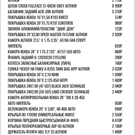
AUTHOR
2 110Р.
ШЛЕМ CREEK FULLFACE 57-60СМ GREY AUTHOR
8 990Р.
БАГАЖНИК ЗАДНИЙ ACR-20N AUTHOR
5 310Р.
ПОКРЫШКА KENDA 16"Х1,50 K193 KWEST
574Р.
ПОКРЫШКА KENDA 26"Х1,75 K197 EUROTREK
986Р.
ЗВОНОК АЛЮМИНИЙ/ПЛАСТИК "ДИНГ-ДОН"
123Р.
ПОКРЫШКА 29"Х2,00 SPEED MASTER П/СЛИК AUTHOR
2 920Р.
КАМЕРА AUTHOR 27,5" Х 1.75-2.35", 47/60-584 СПОРТ
НИППЕЛЬ
626Р.
КАМЕРА KENDA 26" Х 1.75-2.125", 47/57-559 АВТО
468Р.
ФОНАРЬ ЗАДНИЙ 8-12039220 CYCLONE
390Р.
КОЛЕСА ЗАПАСНЫЕ БАЛАНСИРНЫЕ (ПАРА)
166Р.
CУМКА-ЧЕХОЛ НА РАМУ A-R255 TANK BAG MPP AUTHOR
2 630Р.
ПОКРЫШКА KENDA 26"Х 2,10 K848
1 098Р.
ПОКРЫШКА KENDA 26"Х 2,125 K50 60TPI
1 689Р.
ПОКРЫШКА 24X1.90 (47-507) BLACK JACK SCHWALBE
2 040Р.
ПОКРЫШКА 24X2.00 (50-507) LAND CRUISER SCHWALBE
2 440Р.
КАМЕРА АНТИПРОКОЛЬНАЯ KENDA 28" 700 Х 28-45C
АВТО НИППЕЛЬ
658Р.
ВЕЛОКАМЕРА KENDA 20" Х 3,00", 68-406 АВТО
696Р.
КРЫЛЬЯ 00-170280 УНИВЕРСАЛЬНЫЕ HORST
2 550Р.
КОРЗИНА ПЕРЕДНЯЯ БЫСТРОСЪЕМНАЯ M-WAVE
6 610Р.
КРЫЛЬЯ ПОЛНОРАЗМЕРНЫЕ AXP-60 AUTHOR
2 180Р.
ДЕРЖАТЕЛЬ ФЛЯГИ АВС FLY 33 AUTHOR
1 490Р.