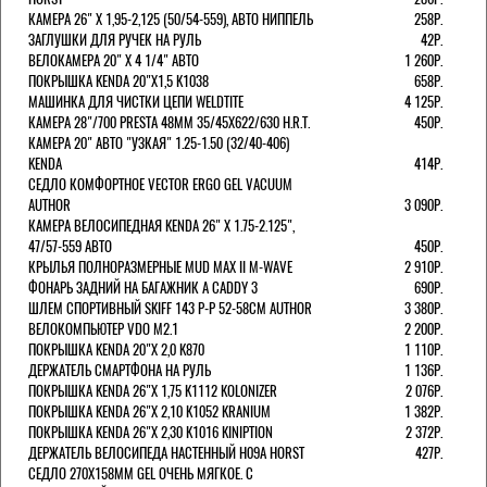
КАМЕРА 26" X 1,95-2,125 (50/54-559), АВТО НИППЕЛЬ
258Р.
ЗАГЛУШКИ ДЛЯ РУЧЕК НА РУЛЬ
42Р.
ВЕЛОКАМЕРА 20" Х 4 1/4" АВТО
1 260Р.
ПОКРЫШКА KENDA 20"Х1,5 K1038
658Р.
МАШИНКА ДЛЯ ЧИСТКИ ЦЕПИ WELDTITE
4 125Р.
КАМЕРА 28"/700 PRESTA 48ММ 35/45Х622/630 H.R.T.
450Р.
КАМЕРА 20" АВТО "УЗКАЯ" 1.25-1.50 (32/40-406)
KENDA
414Р.
СЕДЛО КОМФОРТНОЕ VECTOR ERGO GEL VACUUM
AUTHOR
3 090Р.
КАМЕРА ВЕЛОСИПЕДНАЯ KENDA 26" Х 1.75-2.125",
47/57-559 АВТО
450Р.
КРЫЛЬЯ ПОЛНОРАЗМЕРНЫЕ MUD MAX II M-WAVE
2 910Р.
ФОНАРЬ ЗАДНИЙ НА БАГАЖНИК A CADDY 3
690Р.
ШЛЕМ СПОРТИВНЫЙ SKIFF 143 Р-Р 52-58СМ AUTHOR
3 380Р.
ВЕЛОКОМПЬЮТЕР VDO M2.1
2 200Р.
ПОКРЫШКА KENDA 20"Х 2,0 K870
1 110Р.
ДЕРЖАТЕЛЬ СМАРТФОНА НА РУЛЬ
1 136Р.
ПОКРЫШКА KENDA 26"Х 1,75 K1112 KOLONIZER
2 076Р.
ПОКРЫШКА KENDA 26"Х 2,10 K1052 KRANIUM
1 382Р.
ПОКРЫШКА KENDA 26"Х 2,30 K1016 KINIPTION
2 372Р.
ДЕРЖАТЕЛЬ ВЕЛОСИПЕДА НАСТЕННЫЙ H09A HORST
427Р.
СЕДЛО 270Х158ММ GEL ОЧЕНЬ МЯГКОЕ. С