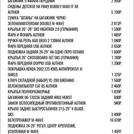
БАГАЖНИК 5-440458 ПЕРЕДНИЙ
2 950Р.
СИДЕНЬЕ ДЕТСКОЕ НА РАМУ BUBBLY MAXI FF X8
AUTHOR
5 190Р.
СУМКА-"ШТАНЫ" НА БАГАЖНИК ЧЕРНО-
ЗЕЛЕНАЯAMSTERDAM DOUBLE M-WAVE
2 812Р.
КРЫЛЬЯ 26"-28" SKS HIGHTREK 2.0 (ГЕРМАНИЯ)
1 590Р.
ФАРА И ФОНАРЬ AUTHOR
1 485Р.
РУЧКИ НА РУЛЬ AGR ERGO 2 130ММ AUTHOR
1 040Р.
ФАРА ПЕРЕДНЯЯ USB AUTHOR
2 650Р.
ПОДНОЖКА ЗАДНЯЯ 26-29" НА ОДНО ПЕРО OSTAND
1 600Р.
КРЫЛЬЯ 26" CROSSBOARD-SET SKS (ГЕРМАНИЯ)
1 780Р.
ФАРА ПЕРЕДНЯЯ DOPPIO USB AUTHOR
1 390Р.
ПОКРЫШКА KENDA 26Х2,125 K905 АНТИПРОКОЛ. K-
SHIELD
1 375Р.
КЛЮЧ СКЛАДНОЙ (НАБОР) YC-280 BIKEHAND
1 560Р.
ВЕЛОКОМПЬЮТЕР CAT 8S AUTHOR
2 460Р.
КРЫЛЬЯ ПОЛНОРАЗМЕРНЫЕ
1 839Р.
БАГАЖНИК 00-170336 ЗАДНИЙ H003 HORST
690Р.
ЗАМОК ВЕЛОСИПЕДНЫЙ ПРОТИВОУГОННЫЙ AUTHOR
940Р.
КРЫЛО ЗАДНЕЕ БЫСТРОСЪЕМНОЕ 27,5-29" X-BLADE.
SKS
3 490Р.
ВЕЛОТРЕНАЖЕР M-WAVE
16 670Р.
ПОДНОЖКА 24-29" РЕГУЛ. ЦЕНТР. КРЕПЛЕНИЕ,
УСИЛЕННАЯ M-WAVE
1 497Р.