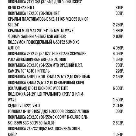
ПОКРЫШКА 24X1 3/8 (37-540) ДЛЯ "СОВЕТСКИХ"
ВЕЛО СЕРАЯ H.R.T.
810Р.
ПОКРЫШКА 12X2.00 (50-203) H.R.T.
338Р.
КРЫЛЬЯ ПЛАСТИКАТОВЫЕ SKS-11165, VELO55 JUNIOR
SET, 24"
2 230Р.
КРЫЛЬЯ MUD MAX 20"-24" 55 ММ. M-WAVE
1 990Р.
ФОНАРЬ ЗАДНИЙ A-STAKE USB AUTHOR
2 007Р.
ПОДСУМОК ПОДСЕДЕЛЬНЫЙ A-S3152 SUMO X9
AUTHOR
4 050Р.
ПОКРЫШКА 29X2.25 (57-622) HURRICANE SCHWALBE
4 050Р.
РОГА АЛЮМИНИЕВЫЕ ABE-30N AUTHOR
1 590Р.
ПОКРЫШКА 26X2.10 (54-559) MTB СРЕДНИЙ H.R.T.
790Р.
КАМЕРА 10" АВТО НИППЕЛЬ
226Р.
ПОКРЫШКА АНТИПОКОЛ. KENDA 27,5"Х 2,10 K935 KHAN
2 190Р.
ПОКРЫШКА KENDA 27,5"Х 2,10 КЕВЛАРОВЫЙ КОРД
(СКЛАДНАЯ) K1013 KLONDIKE WIDE ELITE
6 590Р.
ПОДНОЖКА 24-29" ЦЕНТРАЛЬНОГО КРЕПЛЕНИЯ M-
WAVE
1 500Р.
СЕДЛО VL-6221 VELO
2 314Р.
ГОЛОВКА 8-18191057 ДЛЯ НАСОСОВ CROSS2 AUTHOR
390Р.
ПОКРЫШКА 26X2.00 (50-559) CX COMP K-GUARD B/B-
SK HS369 SBC 50EPI SCHWALBE
2 692Р.
ПОКРЫШКА 27.5"Х2.10(52-584) K935 KHAN 30TPI.
KENDA
1 324Р.