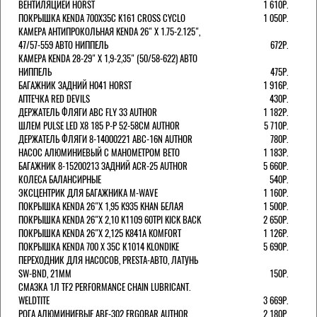
ВЕНТИЛЯЦИЕЙ HORST
1 610Р.
ПОКРЫШКА KENDA 700Х35С K161 CROSS CYCLO
1 050Р.
КАМЕРА АНТИПРОКОЛЬНАЯ KENDA 26" Х 1.75-2.125",
47/57-559 АВТО НИППЕЛЬ
672Р.
КАМЕРА KENDA 28-29" Х 1,9-2,35" (50/58-622) АВТО
НИППЕЛЬ
475Р.
БАГАЖНИК ЗАДНИЙ H041 HORST
1 916Р.
АПТЕЧКА RED DEVILS
430Р.
ДЕРЖАТЕЛЬ ФЛЯГИ АВС FLY 33 AUTHOR
1 182Р.
ШЛЕМ PULSE LED X8 185 Р-Р 52-58СМ AUTHOR
5 710Р.
ДЕРЖАТЕЛЬ ФЛЯГИ 8-14000221 ABC-16N AUTHOR
780Р.
НАСОС АЛЮМИНИЕВЫЙ С МАНОМЕТРОМ BETO
1 183Р.
БАГАЖНИК 8-15200213 ЗАДНИЙ ACR-25 AUTHOR
5 660Р.
КОЛЕСА БАЛАНСИРНЫЕ
540Р.
ЭКСЦЕНТРИК ДЛЯ БАГАЖНИКА M-WAVE
1 160Р.
ПОКРЫШКА KENDA 26"Х 1,95 K935 KHAN БЕЛАЯ
1 500Р.
ПОКРЫШКА KENDA 26"Х 2,10 K1109 60TPI KICK BACK
2 650Р.
ПОКРЫШКА KENDA 26"Х 2,125 K841A KOMFORT
1 126Р.
ПОКРЫШКА KENDA 700 Х 35С К1014 KLONDIKE
5 690Р.
ПЕРЕХОДНИК ДЛЯ НАСОСОВ, PRESTA-АВТО, ЛАТУНЬ
SW-BND, 21ММ
150Р.
СМАЗКА 1Л TF2 PERFORMANCE CHAIN LUBRICANT.
WELDTITE
3 669Р.
РОГА АЛЮМИНИЕВЫЕ ABE-302 ERGOBAR AUTHOR
2 180Р.