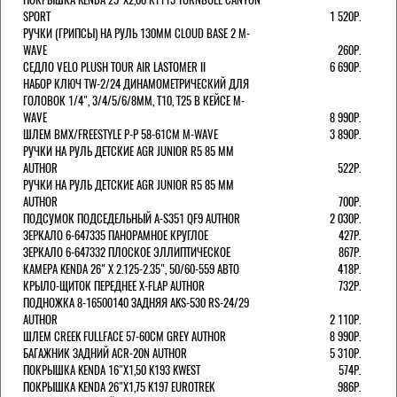
SPORT
1 520Р.
РУЧКИ (ГРИПСЫ) НА РУЛЬ 130ММ CLOUD BASE 2 M-
WAVE
260Р.
СЕДЛО VELO PLUSH TOUR AIR LASTOMER II
6 690Р.
НАБОР КЛЮЧ TW-2/24 ДИНАМОМЕТРИЧЕСКИЙ ДЛЯ
ГОЛОВОК 1/4", 3/4/5/6/8ММ, T10, T25 В КЕЙСЕ M-
WAVE
8 990Р.
ШЛЕМ ВМХ/FREESTYLE Р-Р 58-61СМ M-WAVE
3 890Р.
РУЧКИ НА РУЛЬ ДЕТСКИЕ AGR JUNIOR R5 85 ММ
AUTHOR
522Р.
РУЧКИ НА РУЛЬ ДЕТСКИЕ AGR JUNIOR R5 85 ММ
AUTHOR
700Р.
ПОДСУМОК ПОДСЕДЕЛЬНЫЙ A-S351 QF9 AUTHOR
2 030Р.
ЗЕРКАЛО 6-647335 ПАНОРАМНОЕ КРУГЛОЕ
427Р.
ЗЕРКАЛО 6-647332 ПЛОСКОЕ ЭЛЛИПТИЧЕСКОЕ
867Р.
КАМЕРА KENDA 26" Х 2.125-2.35", 50/60-559 АВТО
418Р.
КРЫЛО-ЩИТОК ПЕРЕДНЕЕ X-FLAP AUTHOR
732Р.
ПОДНОЖКА 8-16500140 ЗАДНЯЯ AKS-530 RS-24/29
AUTHOR
2 110Р.
ШЛЕМ CREEK FULLFACE 57-60СМ GREY AUTHOR
8 990Р.
БАГАЖНИК ЗАДНИЙ ACR-20N AUTHOR
5 310Р.
ПОКРЫШКА KENDA 16"Х1,50 K193 KWEST
574Р.
ПОКРЫШКА KENDA 26"Х1,75 K197 EUROTREK
986Р.