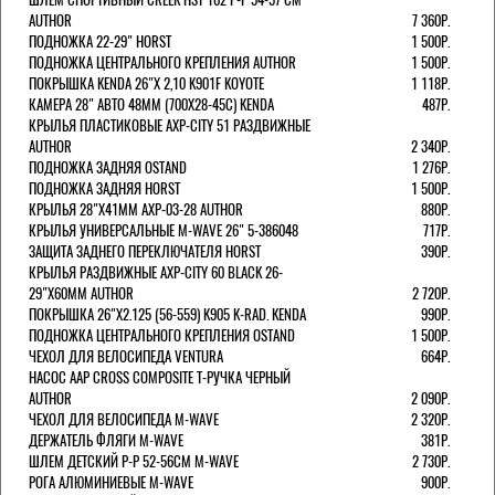
AUTHOR
7 360Р.
ПОДНОЖКА 22-29" HORST
1 500Р.
ПОДНОЖКА ЦЕНТРАЛЬНОГО КРЕПЛЕНИЯ AUTHOR
1 500Р.
ПОКРЫШКА KENDA 26"Х 2,10 K901F KOYOTE
1 118Р.
КАМЕРА 28" АВТО 48ММ (700Х28-45С) KENDA
487Р.
КРЫЛЬЯ ПЛАСТИКОВЫЕ AXP-CITY 51 РАЗДВИЖНЫЕ
AUTHOR
2 340Р.
ПОДНОЖКА ЗАДНЯЯ OSTAND
1 276Р.
ПОДНОЖКА ЗАДНЯЯ HORST
1 500Р.
КРЫЛЬЯ 28"Х41ММ AXP-03-28 AUTHOR
880Р.
КРЫЛЬЯ УНИВЕРСАЛЬНЫЕ M-WAVE 26" 5-386048
717Р.
ЗАЩИТА ЗАДНЕГО ПЕРЕКЛЮЧАТЕЛЯ HORST
390Р.
КРЫЛЬЯ РАЗДВИЖНЫЕ AXP-CITY 60 BLACK 26-
29"Х60ММ AUTHOR
2 720Р.
ПОКРЫШКА 26"Х2.125 (56-559) K905 K-RAD. KENDA
990Р.
ПОДНОЖКА ЦЕНТРАЛЬНОГО КРЕПЛЕНИЯ OSTAND
1 500Р.
ЧЕХОЛ ДЛЯ ВЕЛОСИПЕДА VENTURA
664Р.
НАСОС AAP CROSS COMPOSITE Т-РУЧКА ЧЕРНЫЙ
AUTHOR
2 090Р.
ЧЕХОЛ ДЛЯ ВЕЛОСИПЕДА M-WAVE
2 320Р.
ДЕРЖАТЕЛЬ ФЛЯГИ M-WAVE
381Р.
ШЛЕМ ДЕТСКИЙ Р-Р 52-56СМ M-WAVE
2 730Р.
РОГА АЛЮМИНИЕВЫЕ M-WAVE
900Р.