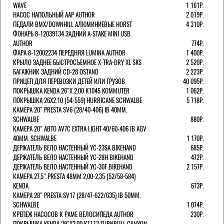
WAVE
1 161Р.
НАСОС НАПОЛЬНЫЙ AAP AUTHOR
2 019Р.
ПЕДАЛИ BMX/DOWNHILL АЛЮМИНИЕВЫЕ HORST
4 310Р.
ФОНАРЬ 8-12039134 ЗАДНИЙ A-STAKE MINI USB
AUTHOR
774Р.
ФАРА 8-12002234 ПЕРЕДНЯЯ LUMINA AUTHOR
1 400Р.
КРЫЛО ЗАДНЕЕ БЫСТРОСЪЕМНОЕ X-TRA-DRY XL SKS
2 520Р.
БАГАЖНИК ЗАДНИЙ CD-28 OSTAND
2 223Р.
ПРИЦЕП ДЛЯ ПЕРЕВОЗКИ ДЕТЕЙ ИЛИ ГРУЗОВ
40 095Р.
ПОКРЫШКА KENDA 26"Х 2,00 K1045 KOMMUTER
1 062Р.
ПОКРЫШКА 26X2.10 (54-559) HURRICANE SCHWALBE
5 718Р.
КАМЕРА 20" PRESTA SV6 (28/40-406) IB 40MM.
SCHWALBE
880Р.
КАМЕРА 20" АВТО AV7C EXTRA LIGHT 40/60-406 IB AGV
40MM. SCHWALBE
1 170Р.
ДЕРЖАТЕЛЬ ВЕЛО НАСТЕННЫЙ YC-23SA BIKEHAND
685Р.
ДЕРЖАТЕЛЬ ВЕЛО НАСТЕННЫЙ YC-28H BIKEHAND
472Р.
ДЕРЖАТЕЛЬ ВЕЛО НАСТЕННЫЙ YC-30F BIKEHAND
2 157Р.
КАМЕРА 27,5" PRESTA 48ММ 2,00-2,35 (52/58-584)
KENDA
673Р.
КАМЕРА 28" PRESTA SV17 (28/47-622/635) IB 50MM.
SCHWALBE
1 074Р.
КРЕПЕЖ НАСОСОВ К РАМЕ ВЕЛОСИПЕДА AUTHOR
230Р.
ПОКРЫШКА KENDA 29"Х2,00 K1113 TURNBULL CANYON