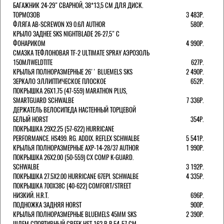
БАГАЖНИК 24-29" СВАРНОЙ, 38*13,5 СМ ДЛЯ ДИСК.
ТОРМОЗОВ
3 483Р.
ФЛЯГА AB-SCREWON X9 0.6Л AUTHOR
580Р.
КРЫЛО ЗАДНЕЕ SKS NIGHTBLADE 26-27,5" С
ФОНАРИКОМ
4 990Р.
СМАЗКА ТЕФЛОНОВАЯ TF-2 ULTIMATE SPRAY АЭРОЗОЛЬ
150МЛWELDTITE
627Р.
КРЫЛЬЯ ПОЛНОРАЗМЕРНЫЕ 26'' BLUEMELS SKS
2 490Р.
ЗЕРКАЛО ЭЛЛИПТИЧЕСКОЕ ПЛОСКОЕ
652Р.
ПОКРЫШКА 26X1.75 (47-559) MARATHON PLUS,
SMARTGUARD SCHWALBE
7 336Р.
ДЕРЖАТЕЛЬ ВЕЛОCИПЕДА НАСТЕННЫЙ ТОРЦЕВОЙ
БЕЛЫЙ HORST
354Р.
ПОКРЫШКА 29X2.25 (57-622) HURRICANE
PERFORMANCE. HS499. RG. ADDIX. REFLEX SCHWALBE
5 541Р.
КРЫЛЬЯ ПОЛНОРАЗМЕРНЫЕ AXP-14-28/37 AUTHOR
1 990Р.
ПОКРЫШКА 26X2.00 (50-559) CX COMP K-GUARD.
SCHWALBE
3 192Р.
ПОКРЫШКА 27.5X2.00 HURRICANE 67EPI. SCHWALBE
4 335Р.
ПОКРЫШКА 700X38С (40-622) COMFORT/STREET
НИЗКИЙ. H.R.T.
696Р.
ПОДНОЖКА ЗАДНЯЯ HORST
900Р.
КРЫЛЬЯ ПОЛНОРАЗМЕРНЫЕ BLUEMELS 45MM SKS
2 390Р.
ШЛЕМ СПОРТИВНЫЙ CREEK HST 162 Р-Р 54-57 СМ