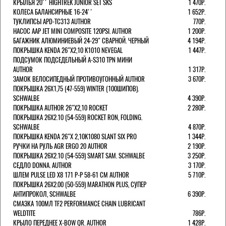
КРЫЛЬЯ 20'' HIGHTREK JUNIOR SET SKS
1 470Р.
КОЛЕСА БАЛАНСИРНЫЕ 16-24''
1 652Р.
ТУКЛИПСЫ APD-TC313 AUTHOR
770Р.
НАСОС AAP JET MINI COMPOSITE 120PSI. AUTHOR
1 200Р.
БАГАЖНИК АЛЮМИНИЕВЫЙ 24-29" СВАРНОЙ. ЧЕРНЫЙ
4 194Р.
ПОКРЫШКА KENDA 26"Х2,10 K1010 NEVEGAL
1 447Р.
ПОДСУМОК ПОДСЕДЕЛЬНЫЙ A-S310 TPN МИНИ
AUTHOR
1 317Р.
ЗАМОК ВЕЛОСИПЕДНЫЙ ПРОТИВОУГОННЫЙ AUTHOR
3 670Р.
ПОКРЫШКА 26X1,75 (47-559) WINTER (100ШИПОВ).
SCHWALBE
4 390Р.
ПОКРЫШКА AUTHOR 26"Х2,10 ROCKET
2 280Р.
ПОКРЫШКА 26X2.10 (54-559) ROCKET RON, FOLDING.
SCHWALBE
4 870Р.
ПОКРЫШКА KENDA 26"Х 2,10K1080 SLANT SIX PRO
1 344Р.
РУЧКИ НА РУЛЬ AGR ERGO 20 AUTHOR
2 190Р.
ПОКРЫШКА 26X2.10 (54-559) SMART SAM. SCHWALBE
3 250Р.
СЕДЛО DONNA. AUTHOR
3 170Р.
ШЛЕМ PULSE LED X8 171 Р-Р 58-61 СМ AUTHOR
5 710Р.
ПОКРЫШКА 26X2.00 (50-559) MARATHON PLUS, СУПЕР
АНТИПРОКОЛ, SCHWALBE
6 390Р.
СМАЗКА 100МЛ TF2 PERFORMANCE CHAIN LUBRICANT
WELDTITE
786Р.
КРЫЛО ПЕРЕДНЕЕ X-BOW QR. AUTHOR
1 428Р.