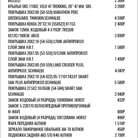
BELLELLI
2 300Р.
КРЫЛЬЯ SKS-11002, VELO 47 TREKKING, 28" 47 ММ. SKS
3 200Р.
ПОКРЫШКА 26X2.00 (50-559) MARATHON PERF,
GREENGUARD, TWINSKIN,SCHWALBE
4 590Р.
ПОКРЫШКА KENDA 29"Х2,10 (55X622) K1153
2 400Р.
ЗАМОК 12ММ, КОДОВЫЙ 4-Х РАЗР, TRESOR
6512C/180СМ. ABUS
3 890Р.
ПОКРЫШКА 26X2.10 (54-559) СЛИК АНТИПРОКОЛ.
СЛОЙ 3ММ H.R.T.
1 580Р.
ПОКРЫШКА 26X1.95 (53-559) П/СЛИК АНТИПРОКОЛ.
СЛОЙ 3ММ H.R.T.
1 490Р.
ПОКРЫШКА 26X2.00 (50-559) LAND CRUISER PLUS,
АНТИПРКОЛ, SCHWALBE
4 047Р.
ПОКРЫШКА 29X2.10 (54-622) 05-11101143.01 SMART
SAM PLUS АНТИПРОКОЛ,SCHWALBE
5 580Р.
ПОКРЫШКА 27.5X2.10/650B (54-584) SMART SAM.
SCHWALBE
3 940Р.
ЗАМОК КОДОВЫЙ (4 РАЗРЯДА) 10Х800ММ. HORST
433Р.
ЗАМОК 5-230170 ВЕЛОСИПЕДНЫЙ ПРОТИВОУГОННЫЙ
M-WAVE
800Р.
ЗАМОК КОДОВЫЙ (4 РАЗРЯДА) 10Х1200ММ. HORST
496Р.
ФАРА ПЕРЕДНЯЯ AUTHOR
1 510Р.
ЗЕРКАЛО ПАНОРАМНОЕ ОВАЛЬНОЕ AM-70 AUTHOR
450Р.
ПОДНОЖКА ЗАДНЯЯ AKS-570 R40 AUTHOR
2 790Р.