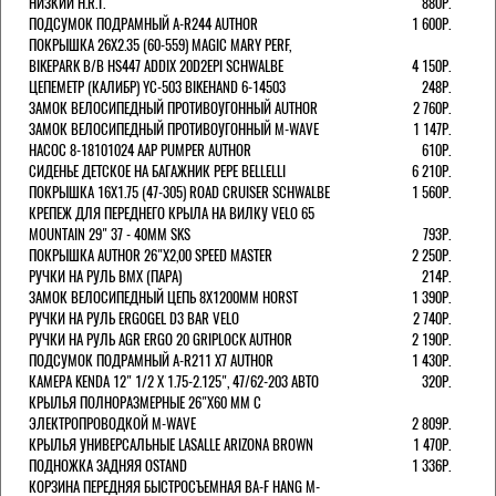
НИЗКИЙ H.R.T.
880Р.
ПОДСУМОК ПОДРАМНЫЙ A-R244 AUTHOR
1 600Р.
ПОКРЫШКА 26X2.35 (60-559) MAGIC MARY PERF,
BIKEPARK B/B HS447 ADDIX 20D2EPI SCHWALBE
4 150Р.
ЦЕПЕМЕТР (КАЛИБР) YC-503 BIKEHAND 6-14503
248Р.
ЗАМОК ВЕЛОСИПЕДНЫЙ ПРОТИВОУГОННЫЙ AUTHOR
2 760Р.
ЗАМОК ВЕЛОСИПЕДНЫЙ ПРОТИВОУГОННЫЙ M-WAVE
1 147Р.
НАСОС 8-18101024 AAP PUMPER AUTHOR
610Р.
СИДЕНЬЕ ДЕТСКОЕ НА БАГАЖНИК PEPE BELLELLI
6 210Р.
ПОКРЫШКА 16X1.75 (47-305) ROAD CRUISER SCHWALBE
1 560Р.
КРЕПЕЖ ДЛЯ ПЕРЕДНЕГО КРЫЛА НА ВИЛКУ VELO 65
MOUNTAIN 29" 37 - 40ММ SKS
793Р.
ПОКРЫШКА AUTHOR 26"Х2,00 SPEED MASTER
2 250Р.
РУЧКИ НА РУЛЬ BMX (ПАРА)
214Р.
ЗАМОК ВЕЛОCИПЕДНЫЙ ЦЕПЬ 8Х1200ММ HORST
1 390Р.
РУЧКИ НА РУЛЬ ERGOGEL D3 BAR VELO
2 740Р.
РУЧКИ НА РУЛЬ AGR ERGO 20 GRIPLOCK AUTHOR
2 190Р.
ПОДСУМОК ПОДРАМНЫЙ A-R211 X7 AUTHOR
1 430Р.
КАМЕРА KENDA 12" 1/2 Х 1.75-2.125", 47/62-203 АВТО
320Р.
КРЫЛЬЯ ПОЛНОРАЗМЕРНЫЕ 26"Х60 ММ С
ЭЛЕКТРОПРОВОДКОЙ M-WAVE
2 809Р.
КРЫЛЬЯ УНИВЕРСАЛЬНЫЕ LASALLE ARIZONA BROWN
1 470Р.
ПОДНОЖКА ЗАДНЯЯ OSTAND
1 336Р.
КОРЗИНА ПЕРЕДНЯЯ БЫСТРОСЪЕМНАЯ BA-F HANG M-