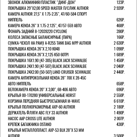
ЗВОНОК АЛЮМИНИЙ/ПЛАСТИК "ДИНГ-ДОН"
123Р.
ПОКРЫШКА 29"Х2,00 SPEED MASTER П/СЛИК AUTHOR
2 920Р.
КАМЕРА AUTHOR 27,5" Х 1.75-2.35", 47/60-584 СПОРТ
НИППЕЛЬ
626Р.
КАМЕРА KENDA 26" Х 1.75-2.125", 47/57-559 АВТО
468Р.
ФОНАРЬ ЗАДНИЙ 8-12039220 CYCLONE
390Р.
КОЛЕСА ЗАПАСНЫЕ БАЛАНСИРНЫЕ (ПАРА)
166Р.
CУМКА-ЧЕХОЛ НА РАМУ A-R255 TANK BAG MPP AUTHOR
2 630Р.
ПОКРЫШКА KENDA 26"Х 2,10 K848
1 098Р.
ПОКРЫШКА KENDA 26"Х 2,125 K50 60TPI
1 689Р.
ПОКРЫШКА 16X1.90 (47-305) BLACK JACK SCHWALBE
1 450Р.
ПОКРЫШКА 24X1.90 (47-507) BLACK JACK SCHWALBE
2 040Р.
ПОКРЫШКА 24X2.00 (50-507) LAND CRUISER SCHWALBE
2 440Р.
КАМЕРА АНТИПРОКОЛЬНАЯ KENDA 28" 700 Х 28-45C
АВТО НИППЕЛЬ
658Р.
ВЕЛОКАМЕРА KENDA 20" Х 3,00", 68-406 АВТО
696Р.
КРЫЛЬЯ 00-170280 УНИВЕРСАЛЬНЫЕ HORST
2 550Р.
КОРЗИНА ПЕРЕДНЯЯ БЫСТРОСЪЕМНАЯ M-WAVE
6 610Р.
КРЫЛЬЯ ПОЛНОРАЗМЕРНЫЕ AXP-60 AUTHOR
2 180Р.
ДЕРЖАТЕЛЬ ФЛЯГИ АВС FLY 33 AUTHOR
1 490Р.
НАСОС AAP CROSS LITE AUTHOR
2 007Р.
КРЕПЕЖ БАГАЖНИКА OSTAND
430Р.
КРЫЛЬЯ МЕТАЛЛОПЛАСТ. AXP-53 BLK 28"Х 53 ММ
AUTHOR
3 500Р.