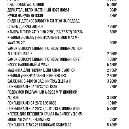
СЕДЛО SONO ASL AUTHOR
5 040Р.
ДЕРЖАТЕЛЬ ВЕЛО НАСТЕННЫЙ H025 HORST
804Р.
РУЧКИ НА РУЛЬ ДЕТСКИЕ
126Р.
СИДЕНЬЕ ДЕТСКОЕ BUBBLY MAXI FF X8 НА ПОДСЕД.
ШТЫРЬ, ДО 22КГ AUTHOR
7 990Р.
КАМЕРА AUTHOR 24" Х 1.50-2.20", (32/57-507) PRESTA
680Р.
КРЫЛЬЯ 5-386085 УНИВЕРСАЛЬНЫЕ MUD MAX M-
WAVE 26-29"
808Р.
ЗАМОК ВЕЛОСИПЕДНЫЙ ПРОТИВОУГОННЫЙ AUTHOR
AUL FLEXGUARD-6
2 050Р.
ЗАМОК ВЕЛОСИПЕДНЫЙ ПРОТИВОУГОННЫЙ HORST
1 388Р.
НАСОС НАПОЛЬНЫЙ M-WAVE
5 190Р.
МАШИНКА ДЛЯ ЧИСТКИ ЦЕПИ ATH-810 AUTHOR
2 156Р.
КРЫЛЬЯ УНИВЕРСАЛЬНЫЕ HIGHTREK SKS
2 800Р.
БАГАЖНИК 5-440198 ЗАДНИЙ TRAVELLER A II
3 268Р.
ПОКРЫШКА KENDA 16"Х2,125 K846
729Р.
ПОДСУМОК ПОДРАМНЫЙ A-R282 MPP ДВОЙНОЙ
AUTHOR
3 688Р.
ПОКРЫШКА KENDA 26"Х 1,95 K838
1 018Р.
ПОКРЫШКА KENDA 26"Х 2,10 K1013 KLONDIKE WIDE
5 998Р.
КРЕПЕЖ ДЛЯ ПЕРЕДНЕГО КРЫЛА НА ВИЛКУ VELO 65
MOUNTAIN 29" 40 - 43ММ SKS
793Р.
ПОКРЫШКА 27.5X2.25 HURRICANE SCHWALBE
5 499Р.