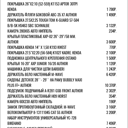
ПОКРЫШКА 26"Х2.10 (52-559) K1153 APTOR 30TPI
KENDA
1 790Р.
ДЕРЖАТЕЛЬ ФЛЯГИ БОКОВОЙ ABC-35 X7 AUTHOR
1 490Р.
ПОКРЫШКА 27.5X2.25 TOUGH TOM K-GUARD 57-584
B/B-SK HS463 SBC SCHWALBE
3 132Р.
КАМЕРА 280Х65 АВТО НИППЕЛЬ
234Р.
КРЫЛЬЯ ПЛАСТИКОВЫЕ AXP-02 26"-29"/58 ММ.
AUTHOR
3 600Р.
ПОКРЫШКА KENDA 14" Х 1,50 K193 KWEST
770Р.
ПОКРЫШКА 27.5"Х2.20 (56-584) K1027 KADRE. KENDA
2 100Р.
ПОДНОЖКА ЦЕНТРАЛЬНОГО КРЕПЛЕНИЯ OSTAND
1 500Р.
КРЫЛЬЯ 16-20" AXP JUNIOR 16/20 AUTHOR
1 120Р.
МАШИНКА ДЛЯ ЧИСТКИ ЦЕПИ BARBIERI
1 243Р.
ДЕРЖАТЕЛЬ ВЕЛО НАСТЕННЫЙ M-WAVE
6 420Р.
СИДЕНЬЕ ДЕТСКОЕ 28''- 29'' НА РАМУ BUBBLY MAXI
PLUS FF+ AUTHOR
10 370Р.
ПОДСУМОК ПОДРАМНЫЙ A-R281 GSB FRONT AUTHOR
2 302Р.
ДЕРЖАТЕЛЬ ВЕЛО НАСТЕННЫЙ H09 HORST
354Р.
КАМЕРА 60X230 АВТО НИППЕЛЬ
190Р.
ЗАМОК ПРОТИВОУГОННЫЙ СКЛАДНОЙ. M-WAVE
3 166Р.
ВЕЛОКОМПЬЮТЕР 8-13111045 CAT 5S AUTHOR
3 200Р.
НАБОР ИНСТРУМЕНТОВ УНИВЕРСАЛЬНЫЙ YC-728
BIKEHAND
7 496Р.