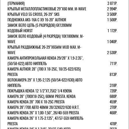
(ГЕРМАНИЯ)
3 871Р.
КРЫЛЬЯ МЕТАЛЛОПЛАСТИКОВЫЕ 29"Х60 ММ. M-WAVE
2 994Р.
КРЫЛЬЯ VELO 55 CROSS, 26-29" SKS
3 500Р.
ПОДНОЖКА AKS-16A C X9 16-20" AUTHOR
1 500Р.
ЗАМОК ВЕЛО ЦЕПЬ (5 РАЗРЯДОВ) 6Х1200ММ
КОДОВЫЙ HORST
1 172Р.
ЗАМОК ВЕЛО КОДОВЫЙ (4 РАЗРЯДА) 10Х1800ММ. M-
WAVE
1 040Р.
КРЫЛЬЯ РАЗДВИЖНЫЕ 26-29"Х65ММ MUD MAX. M-
WAVE
2 530Р.
КАМЕРА АНТИПРОКОЛЬНАЯ KENDA 29/28" Х 1.9-2.35",
(50/58-622) АВТО НИППЕЛЬ
711Р.
КАМЕРА AUTHOR 28" (700 Х 18-25С, 18/25-622/635)
PRESTA
813Р.
ВЕЛОКАМЕРА 29" X 1,95-2,125 (50/54-622/630) АВТО
НИППЕЛЬ
318Р.
ПОКРЫШКА KENDA 12 1/2"Х1,75X2 1/4 K909A
720Р.
КАМЕРА 28" (700Х18-25С), 60ММ PRESTA. KENDA
680Р.
КАМЕРА KENDA 28" 700 Х 18-25С PRESTA
459Р.
КАМЕРА 28"/700 АВТО 48ММ 28/32Х622/630 H.R.T.
270Р.
КАМЕРА KENDA 26" Х 1,00-1,50", 26/40-559 PRESTA
468Р.
КАМЕРА KENDA 26" Х 1.75-2.125", 47/57-559 НИППЕЛЬ
PRESTA
478Р.