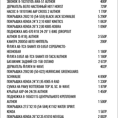
ЗВОНОК 8-16310105 AWA-51 AUTHOR
400Р.
ДЕРЖАТЕЛЬ ВЕЛО НАСТЕННЫЙ H017 HORST
729Р.
НАСОС 8-18101046 AAP CROSS 2 AUTHOR
1 770Р.
ПОКРЫШКА 26X2.10 (54-559) BLACK JACK SCHWALBE
5 290Р.
ПОКРЫШКА KENDA 24"Х 2,10 K887 KINETICS
1 063Р.
ПОКРЫШКА KENDA 26"Х 2,00 K885 KOBRA
1 096Р.
ПОДНОЖКА AKS-670 R18 24-29" E-BIKE (DROPOUT
AUTHOR IS-R18). AUTHOR
3 550Р.
КАМЕРА 200Х50 АВТО НИППЕЛЬ
200Р.
ФЛЯГА AB-TCX-SHANTI X9 0.85Л СЕРЕБРИСТО-
НЕОНОВАЯ
1 180Р.
ФЛЯГА 0.85Л AB-TCX-SHANTI X9 TACX/AUTHOR
1 180Р.
БАГАЖНИК ЗАДНИЙ CD-15B OSTAND
2 672Р.
ДЕРЖАТЕЛЬ ФЛЯГИ M-WAVE
402Р.
ПОКРЫШКА 29X2.00 (50-622) HURRICANE GREENGUARD.
SCHWALBE
4 890Р.
ПОКРЫШКА KENDA 24"Х1,95 K905 K-RAD
1 330Р.
СУМКА НА РАМУ ROTTERDAM TOP XL SC. M-WAVE
1 879Р.
КРЫЛЬЯ AXP-04-24/26 AUTHOR
1 450Р.
ПОДНОЖКА 8-16503115 ЦЕНТРАЛЬНОГО КРЕПЛЕНИЯ
AUTHOR
1 500Р.
ПОКРЫШКА 27.5"Х2.10 (54-584) K1162 WATER SPIRIT.
KENDA
1 587Р.
ПОКРЫШКА KENDA 26"Х2,35 K1010 NEVEGAL
2 002Р.