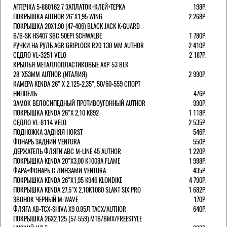
АПТЕЧКА 5-880162 7 ЗАПЛАТОК+КЛЕЙ+ТЕРКА
198Р.
ПОКРЫШКА AUTHOR 26"Х1,95 WING
2 268Р.
ПОКРЫШКА 20X1.90 (47-406) BLACK JACK K-GUARD
B/B-SK HS407 SBC 50EPI SCHWALBE
1 780Р.
РУЧКИ НА РУЛЬ AGR GRIPLOCK R20 130 ММ AUTHOR
2 410Р.
СЕДЛО VL-3251 VELO
2 187Р.
КРЫЛЬЯ МЕТАЛЛОПЛАСТИКОВЫЕ AXP-53 BLK
28"Х53ММ AUTHOR (ИТАЛИЯ)
2 990Р.
КАМЕРА KENDA 26" Х 2.125-2.35", 50/60-559 СПОРТ
НИППЕЛЬ
476Р.
ЗАМОК ВЕЛОСИПЕДНЫЙ ПРОТИВОУГОННЫЙ AUTHOR
990Р.
ПОКРЫШКА KENDA 26"Х 2,10 K892
1 118Р.
СЕДЛО VL-8114 VELO
2 535Р.
ПОДНОЖКА ЗАДНЯЯ HORST
546Р.
ФОНАРЬ ЗАДНИЙ VENTURA
550Р.
ДЕРЖАТЕЛЬ ФЛЯГИ АВС M-LINE 45 AUTHOR
1 220Р.
ПОКРЫШКА KENDA 20"Х3,00 K1008A FLAME
1 988Р.
ФАРА+ФОНАРЬ С ЛИНЗАМИ VENTURA
435Р.
ПОКРЫШКА KENDA 26"Х1,95 K946 KLONDIKE
4 790Р.
ПОКРЫШКА KENDA 27,5"Х 2,10K1080 SLANT SIX PRO
1 682Р.
ЗВОНОК ЧЕРНЫЙ M-WAVE
170Р.
ФЛЯГА AB-TCX-SHIVA X9 0.85Л TACX/AUTHOR
640Р.
ПОКРЫШКА 26X2.125 (57-559) MTB/BMX/FREESTYLE