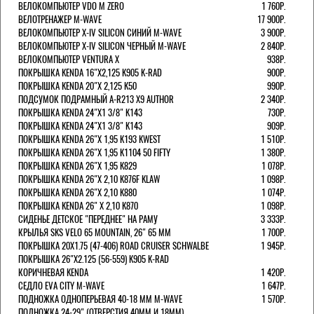
ВЕЛОКОМПЬЮТЕР VDO M ZERO
1 760Р.
ВЕЛОТРЕНАЖЕР M-WAVE
17 900Р.
ВЕЛОКОМПЬЮТЕР X-IV SILICON СИНИЙ M-WAVE
3 900Р.
ВЕЛОКОМПЬЮТЕР X-IV SILICON ЧЕРНЫЙ M-WAVE
2 840Р.
ВЕЛОКОМПЬЮТЕР VENTURA Х
938Р.
ПОКРЫШКА KENDA 16"Х2,125 K905 K-RAD
900Р.
ПОКРЫШКА KENDA 20"Х 2,125 K50
990Р.
ПОДСУМОК ПОДРАМНЫЙ A-R213 X9 AUTHOR
2 340Р.
ПОКРЫШКА KENDA 24"Х1 3/8" K143
730Р.
ПОКРЫШКА KENDA 24"Х1 3/8" K143
909Р.
ПОКРЫШКА KENDA 26"Х 1,95 K193 KWEST
1 510Р.
ПОКРЫШКА KENDA 26"Х 1,95 K1104 50 FIFTY
1 380Р.
ПОКРЫШКА KENDA 26"Х 1,95 K829
1 078Р.
ПОКРЫШКА KENDA 26"Х 2,10 K876F KLAW
1 098Р.
ПОКРЫШКА KENDA 26"Х 2,10 K880
1 074Р.
ПОКРЫШКА KENDA 26" Х 2,10 K870
1 098Р.
СИДЕНЬЕ ДЕТСКОЕ "ПЕРЕДНЕЕ" НА РАМУ
3 333Р.
КРЫЛЬЯ SKS VELO 65 MOUNTAIN, 26" 65 ММ
1 700Р.
ПОКРЫШКА 20X1.75 (47-406) ROAD CRUISER SCHWALBE
1 945Р.
ПОКРЫШКА 26"Х2.125 (56-559) K905 K-RAD
КОРИЧНЕВАЯ KENDA
1 420Р.
СЕДЛО EVA CITY M-WAVE
1 647Р.
ПОДНОЖКА ОДНОПЕРЬЕВАЯ 40-18 ММ M-WAVE
1 570Р.
ПОДНОЖКА 24-29" (ОТВЕРСТИЯ 40ММ И 18ММ),