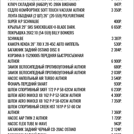
КЛЮЧ СКЛАДНОЙ (НАБОР) YC-286N BIKEHAND
847Р.
СЕДЛО КОМФОРТНОЕ SOFT TOUCH VACUUM AUTHOR
3 350Р.
ЛЕНТА ОБОДНАЯ (2 ШТ) 26" (20-559) POLYURETHANE
SUPER H.P SCHWALBE
400Р.
КРЫЛЬЯ 29" SKS SHOCKBLADE+X-BLADE DARK.
6 650Р.
ПОКРЫШКА 26X2.10 (54-559) BILLY BONKERS
SCHWALBE
3 387Р.
КАМЕРА KENDA 28" 700 Х 28-45С АВТО НИППЕЛЬ
530Р.
БАГАЖНИК ЗАДНИЙ OSTAND DISC II
2 384Р.
КОРЗИНА 8-15290005 ПЕРЕДНЯЯ БЫСТРОСЪЕМНАЯ
AUTHOR
6 900Р.
ЗАМОК ВЕЛОСИПЕДНЫЙ ПРОТИВОУГОННЫЙ AUTHOR
680Р.
ЗАМОК ВЕЛОСИПЕДНЫЙ ПРОТИВОУГОННЫЙ AUTHOR
2 038Р.
НАСОС НАПОЛЬНЫЙ AIR TURBO AUTHOR
3 540Р.
ФОНАРЬ ПЕРЕДНИЙ SMART
930Р.
ШЛЕМ СПОРТИВНЫЙ SKIFF 172 Р-Р 58-62СМ AUTHOR
6 230Р.
ШЛЕМ AERO INMOLD X8 162 Р-Р 52-58СМ AUTHOR
4 300Р.
ШЛЕМ AERO INMOLD X8 162 Р-Р 58-62СМ AUTHOR
7 350Р.
ШЛЕМ СПОРТИВНЫЙ CREEK HST 161Р-Р 57-60 СМ
AUTHOR
7 360Р.
НАСОС AAP TWIN 2 AUTHOR
1 720Р.
НАСОС FLEXI TUBE M-WAVE
943Р.
БАГАЖНИК ЗАДНИЙ ЧЕРНЫЙ СD-20AC OSTAND
2 124Р.