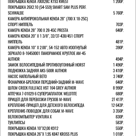
ПОКРЫШКА KENDA 700Х28С K193 KWEST
1 200Р.
ПОКРЫШКА 26X2.10 (54-559) SMART SAM PLUS PERF.
SCHWALBE
5 760Р.
КАМЕРА АНТИПРОКОЛЬНАЯ KENDA 28" (700 Х 18-25C)
СПОРТ НИППЕЛЬ
703Р.
КАМЕРА KENDA 28" 700 Х 28-45С PRESTA
640Р.
КАМЕРА KENDA 20" Х 1 3/8", 32/37-438/451 СПОРТ
НИППЕЛЬ
481Р.
КАМЕРА KENDA 10" Х 2.00", 54-152 АВТО ИЗОГНУТЫЙ
390Р.
ЗЕРКАЛО 8-16450001 ПАНОРАМНОЕ КРУГЛОЕ AM-45
AUTHOR
494Р.
ЗАМОК ВЕЛОСИПЕДНЫЙ ПРОТИВОУГОННЫЙ HORST
1 496Р.
ПОДНОЖКА ЗАДНЯЯ AKS-500R AUTHOR
3 410Р.
НАСОС НАПОЛЬНЫЙ BETO
3 740Р.
ФОНАРИКИ-БРЕЛОКИ ПЕРЕДНИЙ+ЗАДНИЙ M-WAVE
640Р.
ШЛЕМ CREEK FULLFACE HST 164 GREY AUTHOR
8 990Р.
АПТЕЧКА 7-01029 6 СУПЕРЗАПЛАТОК WELDTITE
680Р.
ПРИЦЕП ДЛЯ ПЕРЕВОЗКИ ГРУЗОВ M-WAVE
27 417Р.
КРЕПЛЕНИЕ-ПРИЦЕП ДЛЯ ДЕТСКОГО ВЕЛОСИПЕДА
12 643Р.
КРЕПЛЕНИЕ-ПОВОДОК ДЛЯ СОБАК M-WAVE
3 350Р.
ВЕЛОКОМПЬЮТЕР VENTURA Х
830Р.
ТУКЛИПСЫ
583Р.
ПОКРЫШКА KENDA 10"Х2,00 K912
550Р.
ПОКРЫШКА KENDA 26"Х 1,95 K847 KROSS PLUS
1 018Р.