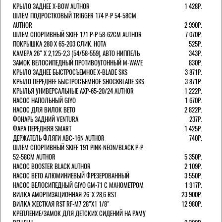
КРЫЛО ЗАДНЕЕ X-BOW AUTHOR
1 428Р.
ШЛЕМ ПОДРОСТКОВЫЙ TRIGGER 174 Р-Р 54-58СМ
AUTHOR
2 990Р.
ШЛЕМ СПОРТИВНЫЙ SKIFF 171 Р-Р 58-62СМ AUTHOR
7 070Р.
ПОКРЫШКА 280 X 65-203 СЛИК. HOTA
525Р.
КАМЕРА 26" X 2,125-2,3 (54/58-559), АВТО НИППЕЛЬ
343Р.
ЗАМОК ВЕЛОСИПЕДНЫЙ ПРОТИВОУГОННЫЙ M-WAVE
830Р.
КРЫЛО ЗАДНЕЕ БЫСТРОСЪЕМНОЕ X-BLADE SKS
3 871Р.
КРЫЛО ПЕРЕДНЕЕ БЫСТРОСЪЕМНОЕ SHOCKBLADE SKS
3 871Р.
КРЫЛЬЯ УНИВЕРСАЛЬНЫЕ AXP-65-20/24 AUTHOR
1 222Р.
НАСОС НАПОЛЬНЫЙ GIYO
1 670Р.
НАСОС ДЛЯ ВИЛОК ВЕТО
2 822Р.
ФОНАРЬ ЗАДНИЙ VENTURA
237Р.
ФАРА ПЕРЕДНЯЯ SMART
1 425Р.
ДЕРЖАТЕЛЬ ФЛЯГИ ABC-16N AUTHOR
740Р.
ШЛЕМ СПОРТИВНЫЙ SKIFF 191 PINK-NEON/BLACK Р-Р
52-58СМ AUTHOR
5 350Р.
НАСОС BOOSTER BLACK AUTHOR
2 109Р.
НАСОС BETO АЛЮМИНИЕВЫЙ ФРЕЗЕРОВАННЫЙ
3 550Р.
НАСОС ВЕЛОСИПЕДНЫЙ GIYO GM-71 С МАНОМЕТРОМ
1 917Р.
ВИЛКА АМОРТИЗАЦИОННАЯ 26"Х 28,6 RST
23 900Р.
ВИЛКА ЖЕСТКАЯ RST RF-M7 28"Х1 1/8"
12 980Р.
КРЕПЛЕНИЕ/ЗАМОК ДЛЯ ДЕТСКИХ СИДЕНИЙ НА РАМУ