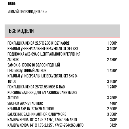
BONE
ЛЮБОЙ ПРОИЗВОДИТЕЛЬ
ВСЕ МОДЕЛИ
ПОКРЫШКА KENDA 27,5"Х 2,35 K1027 KADRE
1 990Р.
КРЫЛЬЯ УНИВЕРСАЛЬНЫЕ BEAVERTAIL XL SET SKS
3 108Р.
ПОДНОЖКА AKS-09A C ЦЕНТРАЛЬНОГО КРЕПЛЕНИЯ
AUTHOR
2 490Р.
ЗАМОК 8-17060210 ВЕЛОСИПЕДНЫЙ
ПРОТИВОУГОННЫЙ AUTHOR
1 430Р.
КРЫЛЬЯ УНИВЕРСАЛЬНЫЕ BEAVERTAIL SET SKS 0-
10100
3 108Р.
ПОКРЫШКА KENDA 26"Х1,95 K905 K-RAD
1 240Р.
КОРЗИНА ЗАДНЯЯ ДЛЯ БАГАЖНИКА CARRYMORE
AUTHOR
3 280Р.
ЗВОНОК AWA-51 AUTHOR
440Р.
КРЫЛЬЯ AXP-07-27,5/29 AUTHOR
2 900Р.
БАГАЖНИК ЗАДНИЙ AUTHOR CARRYMORE
3 950Р.
КАМЕРА KENDA 18" Х 1.75-2.125", 47/57-355 АВТО
373Р.
КАМЕРА KENDA 14" Х 1.75-2.125", 47/57-254/263 АВТО
342Р.