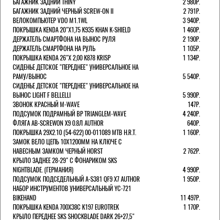
БАГАЖНИК ЗАДНИЙ THINY
2 980Р.
БАГАЖНИК ЗАДНИЙ ЧЕРНЫЙ SCREW-ON II
2 791Р.
ВЕЛОКОМПЬЮТЕР VDO M1.1WL
3 940Р.
ПОКРЫШКА KENDA 20"Х1,75 K935 KHAN K-SHIELD
1 460Р.
ДЕРЖАТЕЛЬ СМАРТФОНА НА ВЫНОС РУЛЯ
2 190Р.
ДЕРЖАТЕЛЬ СМАРТФОНА НА РУЛЬ
1 105Р.
ПОКРЫШКА KENDA 26"Х 2,00 K878 KRISP
1 134Р.
СИДЕНЬЕ ДЕТСКОЕ "ПЕРЕДНЕЕ" УНИВЕРСАЛЬНОЕ НА
РАМУ/ВЫНОС
5 540Р.
СИДЕНЬЕ ДЕТСКОЕ "ПЕРЕДНЕЕ" УНИВЕРСАЛЬНОЕ НА
ВЫНОС LIGHT F BELLELLI
5 990Р.
ЗВОНОК КРАСНЫЙ M-WAVE
147Р.
ПОДСУМОК ПОДРАМНЫЙ BP TRIANGLEM-WAVE
4 240Р.
ФЛЯГА AB-SCREWON X9 0.8Л AUTHOR
640Р.
ПОКРЫШКА 29X2.10 (54-622) 00-011089 MTB H.R.T.
1 160Р.
ЗАМОК ВЕЛО ЦЕПЬ 10Х1200ММ НА КЛЮЧЕ С
НАВЕСНЫМ ЗАМКОМ ЧЕРНЫЙ HORST
2 762Р.
КРЫЛО ЗАДНЕЕ 28-29" С ФОНАРИКОМ SKS
NIGHTBLADE. (ГЕРМАНИЯ)
4 990Р.
ПОДСУМОК ПОДСЕДЕЛЬНЫЙ A-S381 QF9 X7 AUTHOR
1 950Р.
НАБОР ИНСТРУМЕНТОВ УНИВЕРСАЛЬНЫЙ YC-721
BIKEHAND
11 497Р.
ПОКРЫШКА KENDA 700Х38С K197 EUROTREK
1 170Р.
КРЫЛО ПЕРЕДНЕЕ SKS SHOCKBLADE DARK 26+27,5"