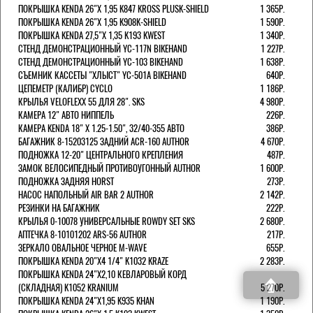
ПОКРЫШКА KENDA 26"Х 1,95 K847 KROSS PLUSK-SHIELD
1 365Р.
ПОКРЫШКА KENDA 26"Х 1,95 K908K-SHIELD
1 590Р.
ПОКРЫШКА KENDA 27,5"Х 1,35 K193 KWEST
1 340Р.
СТЕНД ДЕМОНСТРАЦИОННЫЙ YC-117N BIKEHAND
1 227Р.
СТЕНД ДЕМОНСТРАЦИОННЫЙ YC-103 BIKEHAND
1 638Р.
СЪЕМНИК КАССЕТЫ "ХЛЫСТ" YC-501A BIKEHAND
640Р.
ЦЕПЕМЕТР (КАЛИБР) CYCLO
1 186Р.
КРЫЛЬЯ VELOFLEXX 55 ДЛЯ 28". SKS
4 980Р.
КАМЕРА 12" АВТО НИППЕЛЬ
226Р.
КАМЕРА KENDA 18" Х 1.25-1.50", 32/40-355 АВТО
386Р.
БАГАЖНИК 8-15203125 ЗАДНИЙ ACR-160 AUTHOR
4 670Р.
ПОДНОЖКА 12-20" ЦЕНТРАЛЬНОГО КРЕПЛЕНИЯ
487Р.
ЗАМОК ВЕЛОСИПЕДНЫЙ ПРОТИВОУГОННЫЙ AUTHOR
1 600Р.
ПОДНОЖКА ЗАДНЯЯ HORST
273Р.
НАСОС НАПОЛЬНЫЙ AIR BAR 2 AUTHOR
2 142Р.
РЕЗИНКИ НА БАГАЖНИК
222Р.
КРЫЛЬЯ 0-10078 УНИВЕРСАЛЬНЫЕ ROWDY SET SKS
2 680Р.
АПТЕЧКА 8-10101202 ARS-56 AUTHOR
217Р.
ЗЕРКАЛО ОВАЛЬНОЕ ЧЕРНОЕ M-WAVE
655Р.
ПОКРЫШКА KENDA 20"Х4 1/4" K1032 KRAZE
2 283Р.
ПОКРЫШКА KENDA 24"Х2,10 КЕВЛАРОВЫЙ КОРД
(СКЛАДНАЯ) K1052 KRANIUM
5 270Р.
ПОКРЫШКА KENDA 24"Х1,95 K935 KHAN
1 190Р.