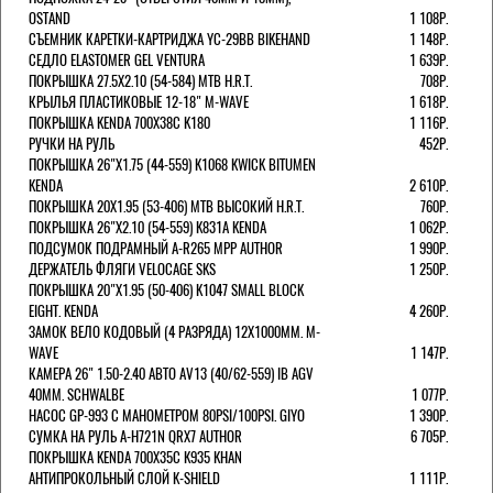
OSTAND
1 108Р.
СЪЕМНИК КАРЕТКИ-КАРТРИДЖА YC-29BB BIKEHAND
1 148Р.
СЕДЛО ELASTOMER GEL VENTURA
1 639Р.
ПОКРЫШКА 27.5X2.10 (54-584) MTB H.R.T.
708Р.
КРЫЛЬЯ ПЛАСТИКОВЫЕ 12-18" M-WAVE
1 618Р.
ПОКРЫШКА KENDA 700Х38С K180
1 116Р.
РУЧКИ НА РУЛЬ
452Р.
ПОКРЫШКА 26"Х1.75 (44-559) K1068 KWICK BITUMEN
KENDA
2 610Р.
ПОКРЫШКА 20X1.95 (53-406) MTB ВЫСОКИЙ H.R.T.
760Р.
ПОКРЫШКА 26"Х2.10 (54-559) K831A KENDA
1 062Р.
ПОДСУМОК ПОДРАМНЫЙ A-R265 MPP AUTHOR
1 990Р.
ДЕРЖАТЕЛЬ ФЛЯГИ VELOCAGE SKS
1 250Р.
ПОКРЫШКА 20"Х1.95 (50-406) K1047 SMALL BLOCK
EIGHT. KENDA
4 260Р.
ЗАМОК ВЕЛО КОДОВЫЙ (4 РАЗРЯДА) 12Х1000ММ. M-
WAVE
1 147Р.
КАМЕРА 26" 1.50-2.40 АВТО AV13 (40/62-559) IB AGV
40MM. SCHWALBE
1 077Р.
НАСОС GP-993 С МАНОМЕТРОМ 80PSI/100PSI. GIYO
1 390Р.
СУМКА НА РУЛЬ A-H721N QRX7 AUTHOR
6 705Р.
ПОКРЫШКА KENDA 700Х35С K935 KHAN
АНТИПРОКОЛЬНЫЙ СЛОЙ K-SHIELD
1 111Р.