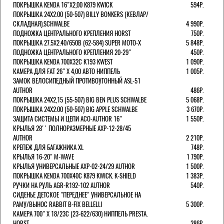
ПОКРЫШКА KENDA 16"Х2,00 K879 KWICK
594Р.
ПОКРЫШКА 24X2.00 (50-507) BILLY BONKERS (КЕВЛАР/
СКЛАДНАЯ).SCHWALBE
4 990Р.
ПОДНОЖКА ЦЕНТРАЛЬНОГО КРЕПЛЕНИЯ HORST
750Р.
ПОКРЫШКА 27.5X2.40/650B (62-584) SUPER MOTO-X
5 848Р.
ПОДНОЖКА ЦЕНТРАЛЬНОГО КРЕПЛЕНИЯ 20-29"
450Р.
ПОКРЫШКА KENDA 700Х32С K193 KWEST
1 090Р.
КАМЕРА ДЛЯ FAT 26" X 4,00 АВТО НИППЕЛЬ
1 005Р.
ЗАМОК ВЕЛОСИПЕДНЫЙ ПРОТИВОУГОННЫЙ ASL-51
AUTHOR
486Р.
ПОКРЫШКА 24X2,15 (55-507) BIG BEN PLUS SCHWALBE
5 068Р.
ПОКРЫШКА 24X2.00 (50-507) BIG APPLE SCHWALBE
3 670Р.
ЗАЩИТА СИСТЕМЫ И ЦЕПИ ACO-AUTHOR 16"
1 550Р.
КРЫЛЬЯ 28'' ПОЛНОРАЗМЕРНЫЕ AXP-12-28/45
AUTHOR
2 210Р.
КРЕПЕЖ ДЛЯ БАГАЖНИКА XL
748Р.
КРЫЛЬЯ 16-20" M-WAVE
1 790Р.
КРЫЛЬЯ УНИВЕРСАЛЬНЫЕ AXP-02-24/29 AUTHOR
1 500Р.
ПОКРЫШКА KENDA 700Х40С K879 KWICK. K-SHIELD
1 383Р.
РУЧКИ НА РУЛЬ AGR-R192-102 AUTHOR
540Р.
СИДЕНЬЕ ДЕТСКОЕ "ПЕРЕДНЕЕ" УНИВЕРСАЛЬНОЕ НА
РАМУ/ВЫНОС RABBIT B-FIX BELLELLI
5 300Р.
КАМЕРА 700" Х 18/23C (23-622/630) НИППЕЛЬ PRESTA.
HORST
286Р.