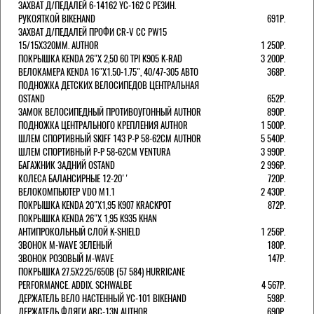
ЗАХВАТ Д/ПЕДАЛЕЙ 6-14162 YC-162 С РЕЗИН.
РУКОЯТКОЙ BIKEHAND
691Р.
ЗАХВАТ Д/ПЕДАЛЕЙ ПРОФИ CR-V CC PW15
15/15X320ММ. AUTHOR
1 250Р.
ПОКРЫШКА KENDA 26"Х 2,50 60 TPI K905 K-RAD
3 200Р.
ВЕЛОКАМЕРА KENDA 16"Х1.50-1.75", 40/47-305 АВТО
368Р.
ПОДНОЖКА ДЕТСКИХ ВЕЛОСИПЕДОВ ЦЕНТРАЛЬНАЯ
OSTAND
652Р.
ЗАМОК ВЕЛОСИПЕДНЫЙ ПРОТИВОУГОННЫЙ AUTHOR
890Р.
ПОДНОЖКА ЦЕНТРАЛЬНОГО КРЕПЛЕНИЯ AUTHOR
1 500Р.
ШЛЕМ СПОРТИВНЫЙ SKIFF 143 Р-Р 58-62СМ AUTHOR
5 540Р.
ШЛЕМ СПОРТИВНЫЙ Р-Р 58-62СМ VENTURA
3 990Р.
БАГАЖНИК ЗАДНИЙ OSTAND
2 996Р.
КОЛЕСА БАЛАНСИРНЫЕ 12-20''
720Р.
ВЕЛОКОМПЬЮТЕР VDO M1.1
2 430Р.
ПОКРЫШКА KENDA 20"Х1,95 K907 KRACKPOT
872Р.
ПОКРЫШКА KENDA 26"Х 1,95 K935 KHAN
АНТИПРОКОЛЬНЫЙ СЛОЙ K-SHIELD
1 256Р.
ЗВОНОК M-WAVE ЗЕЛЕНЫЙ
180Р.
ЗВОНОК РОЗОВЫЙ M-WAVE
147Р.
ПОКРЫШКА 27.5X2.25/650B (57 584) HURRICANE
PERFORMANCE. ADDIX. SCHWALBE
4 567Р.
ДЕРЖАТЕЛЬ ВЕЛО НАСТЕННЫЙ YC-101 BIKEHAND
598Р.
ДЕРЖАТЕЛЬ ФЛЯГИ ABC-13N AUTHOR
690Р.