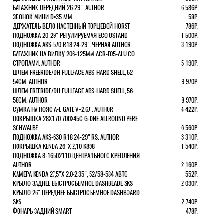
БАГАЖНИК ПЕРЕДНИЙ 26-29". AUTHOR
6 586Р.
ЗВОНОК МИНИ D=35 ММ
58Р.
ДЕРЖАТЕЛЬ ВЕЛО НАСТЕННЫЙ ТОРЦЕВОЙ HORST
786Р.
ПОДНОЖКА 20-29" РЕГУЛИРУЕМАЯ ECO OSTAND
1 500Р.
ПОДНОЖКА AKS-570 R18 24-29". ЧЕРНАЯ AUTHOR
3 190Р.
БАГАЖНИК НА ВИЛКУ 206-125ММ ACR-F05-ALU СО
СТРОПАМИ. AUTHOR
5 190Р.
ШЛЕМ FREERIDE/DH FULLFACE ABS-HARD SHELL, 52-
54СМ. AUTHOR
9 970Р.
ШЛЕМ FREERIDE/DH FULLFACE ABS-HARD SHELL, 56-
58СМ. AUTHOR
8 970Р.
СУМКА НА ПОЯС A-L GATE V=2.6Л. AUTHOR
4 422Р.
ПОКРЫШКА 28X1.70 700X45C G-ONE ALLROUND PERF.
SCHWALBE
6 560Р.
ПОДНОЖКА AKS-630 R18 24-29" RS. AUTHOR
3 310Р.
ПОКРЫШКА KENDA 26"Х 2,10 K898
1 540Р.
ПОДНОЖКА 8-16502110 ЦЕНТРАЛЬНОГО КРЕПЛЕНИЯ
AUTHOR
2 160Р.
КАМЕРА KENDA 27,5"Х 2.0-2.35", 52/58-584 АВТО
552Р.
КРЫЛО ЗАДНЕЕ БЫСТРОСЪЕМНОЕ DASHBLADE SKS
2 090Р.
КРЫЛО 26" ПЕРЕДНЕЕ БЫСТРОСЪЕМНОЕ DASHBOARD
SKS
2 740Р.
ФОНАРЬ ЗАДНИЙ SMART
478Р.