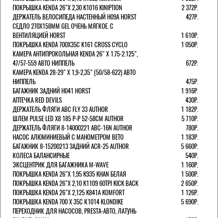
ПОКРЫШКА KENDA 26"Х 2,30 K1016 KINIPTION
2 372Р.
ДЕРЖАТЕЛЬ ВЕЛОСИПЕДА НАСТЕННЫЙ H09A HORST
427Р.
СЕДЛО 270Х158ММ GEL ОЧЕНЬ МЯГКОЕ. С
ВЕНТИЛЯЦИЕЙ HORST
1 610Р.
ПОКРЫШКА KENDA 700Х35С K161 CROSS CYCLO
1 050Р.
КАМЕРА АНТИПРОКОЛЬНАЯ KENDA 26" Х 1.75-2.125",
47/57-559 АВТО НИППЕЛЬ
672Р.
КАМЕРА KENDA 28-29" Х 1,9-2,35" (50/58-622) АВТО
НИППЕЛЬ
475Р.
БАГАЖНИК ЗАДНИЙ H041 HORST
1 916Р.
АПТЕЧКА RED DEVILS
430Р.
ДЕРЖАТЕЛЬ ФЛЯГИ АВС FLY 33 AUTHOR
1 182Р.
ШЛЕМ PULSE LED X8 185 Р-Р 52-58СМ AUTHOR
5 710Р.
ДЕРЖАТЕЛЬ ФЛЯГИ 8-14000221 ABC-16N AUTHOR
780Р.
НАСОС АЛЮМИНИЕВЫЙ С МАНОМЕТРОМ BETO
1 183Р.
БАГАЖНИК 8-15200213 ЗАДНИЙ ACR-25 AUTHOR
5 660Р.
КОЛЕСА БАЛАНСИРНЫЕ
540Р.
ЭКСЦЕНТРИК ДЛЯ БАГАЖНИКА M-WAVE
1 160Р.
ПОКРЫШКА KENDA 26"Х 1,95 K935 KHAN БЕЛАЯ
1 500Р.
ПОКРЫШКА KENDA 26"Х 2,10 K1109 60TPI KICK BACK
2 650Р.
ПОКРЫШКА KENDA 26"Х 2,125 K841A KOMFORT
1 126Р.
ПОКРЫШКА KENDA 700 Х 35С К1014 KLONDIKE
5 690Р.
ПЕРЕХОДНИК ДЛЯ НАСОСОВ, PRESTA-АВТО, ЛАТУНЬ