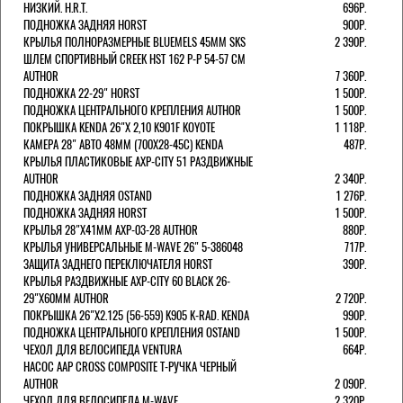
НИЗКИЙ. H.R.T.
696Р.
ПОДНОЖКА ЗАДНЯЯ HORST
900Р.
КРЫЛЬЯ ПОЛНОРАЗМЕРНЫЕ BLUEMELS 45MM SKS
2 390Р.
ШЛЕМ СПОРТИВНЫЙ CREEK HST 162 Р-Р 54-57 СМ
AUTHOR
7 360Р.
ПОДНОЖКА 22-29" HORST
1 500Р.
ПОДНОЖКА ЦЕНТРАЛЬНОГО КРЕПЛЕНИЯ AUTHOR
1 500Р.
ПОКРЫШКА KENDA 26"Х 2,10 K901F KOYOTE
1 118Р.
КАМЕРА 28" АВТО 48ММ (700Х28-45С) KENDA
487Р.
КРЫЛЬЯ ПЛАСТИКОВЫЕ AXP-CITY 51 РАЗДВИЖНЫЕ
AUTHOR
2 340Р.
ПОДНОЖКА ЗАДНЯЯ OSTAND
1 276Р.
ПОДНОЖКА ЗАДНЯЯ HORST
1 500Р.
КРЫЛЬЯ 28"Х41ММ AXP-03-28 AUTHOR
880Р.
КРЫЛЬЯ УНИВЕРСАЛЬНЫЕ M-WAVE 26" 5-386048
717Р.
ЗАЩИТА ЗАДНЕГО ПЕРЕКЛЮЧАТЕЛЯ HORST
390Р.
КРЫЛЬЯ РАЗДВИЖНЫЕ AXP-CITY 60 BLACK 26-
29"Х60ММ AUTHOR
2 720Р.
ПОКРЫШКА 26"Х2.125 (56-559) K905 K-RAD. KENDA
990Р.
ПОДНОЖКА ЦЕНТРАЛЬНОГО КРЕПЛЕНИЯ OSTAND
1 500Р.
ЧЕХОЛ ДЛЯ ВЕЛОСИПЕДА VENTURA
664Р.
НАСОС AAP CROSS COMPOSITE Т-РУЧКА ЧЕРНЫЙ
AUTHOR
2 090Р.
ЧЕХОЛ ДЛЯ ВЕЛОСИПЕДА M-WAVE
2 320Р.