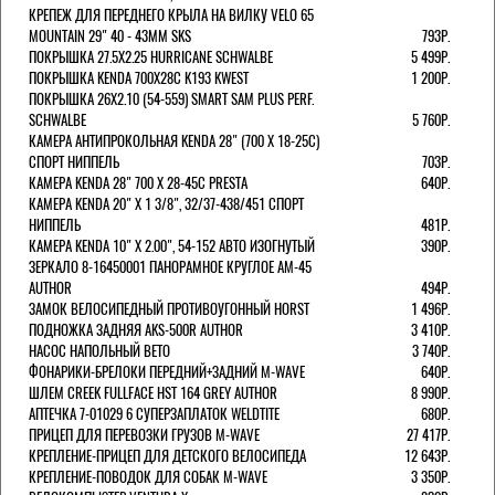
КРЕПЕЖ ДЛЯ ПЕРЕДНЕГО КРЫЛА НА ВИЛКУ VELO 65
MOUNTAIN 29" 40 - 43ММ SKS
793Р.
ПОКРЫШКА 27.5X2.25 HURRICANE SCHWALBE
5 499Р.
ПОКРЫШКА KENDA 700Х28С K193 KWEST
1 200Р.
ПОКРЫШКА 26X2.10 (54-559) SMART SAM PLUS PERF.
SCHWALBE
5 760Р.
КАМЕРА АНТИПРОКОЛЬНАЯ KENDA 28" (700 Х 18-25C)
СПОРТ НИППЕЛЬ
703Р.
КАМЕРА KENDA 28" 700 Х 28-45С PRESTA
640Р.
КАМЕРА KENDA 20" Х 1 3/8", 32/37-438/451 СПОРТ
НИППЕЛЬ
481Р.
КАМЕРА KENDA 10" Х 2.00", 54-152 АВТО ИЗОГНУТЫЙ
390Р.
ЗЕРКАЛО 8-16450001 ПАНОРАМНОЕ КРУГЛОЕ AM-45
AUTHOR
494Р.
ЗАМОК ВЕЛОСИПЕДНЫЙ ПРОТИВОУГОННЫЙ HORST
1 496Р.
ПОДНОЖКА ЗАДНЯЯ AKS-500R AUTHOR
3 410Р.
НАСОС НАПОЛЬНЫЙ BETO
3 740Р.
ФОНАРИКИ-БРЕЛОКИ ПЕРЕДНИЙ+ЗАДНИЙ M-WAVE
640Р.
ШЛЕМ CREEK FULLFACE HST 164 GREY AUTHOR
8 990Р.
АПТЕЧКА 7-01029 6 СУПЕРЗАПЛАТОК WELDTITE
680Р.
ПРИЦЕП ДЛЯ ПЕРЕВОЗКИ ГРУЗОВ M-WAVE
27 417Р.
КРЕПЛЕНИЕ-ПРИЦЕП ДЛЯ ДЕТСКОГО ВЕЛОСИПЕДА
12 643Р.
КРЕПЛЕНИЕ-ПОВОДОК ДЛЯ СОБАК M-WAVE
3 350Р.