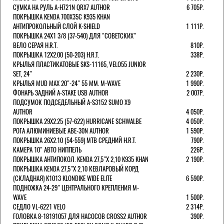
СУМКА НА РУЛЬ A-H721N QRX7 AUTHOR
6 705Р.
ПОКРЫШКА KENDA 700Х35С K935 KHAN
АНТИПРОКОЛЬНЫЙ СЛОЙ K-SHIELD
1 111Р.
ПОКРЫШКА 24X1 3/8 (37-540) ДЛЯ "СОВЕТСКИХ"
ВЕЛО СЕРАЯ H.R.T.
810Р.
ПОКРЫШКА 12X2.00 (50-203) H.R.T.
338Р.
КРЫЛЬЯ ПЛАСТИКАТОВЫЕ SKS-11165, VELO55 JUNIOR
SET, 24"
2 230Р.
КРЫЛЬЯ MUD MAX 20"-24" 55 ММ. M-WAVE
1 990Р.
ФОНАРЬ ЗАДНИЙ A-STAKE USB AUTHOR
2 007Р.
ПОДСУМОК ПОДСЕДЕЛЬНЫЙ A-S3152 SUMO X9
AUTHOR
4 050Р.
ПОКРЫШКА 29X2.25 (57-622) HURRICANE SCHWALBE
4 050Р.
РОГА АЛЮМИНИЕВЫЕ ABE-30N AUTHOR
1 590Р.
ПОКРЫШКА 26X2.10 (54-559) MTB СРЕДНИЙ H.R.T.
790Р.
КАМЕРА 10" АВТО НИППЕЛЬ
226Р.
ПОКРЫШКА АНТИПОКОЛ. KENDA 27,5"Х 2,10 K935 KHAN
2 190Р.
ПОКРЫШКА KENDA 27,5"Х 2,10 КЕВЛАРОВЫЙ КОРД
(СКЛАДНАЯ) K1013 KLONDIKE WIDE ELITE
6 590Р.
ПОДНОЖКА 24-29" ЦЕНТРАЛЬНОГО КРЕПЛЕНИЯ M-
WAVE
1 500Р.
СЕДЛО VL-6221 VELO
2 314Р.
ГОЛОВКА 8-18191057 ДЛЯ НАСОСОВ CROSS2 AUTHOR
390Р.