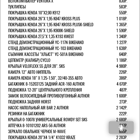
ВЕЛОКОМПЬЮТЕР VENTURA Х
830Р.
ТУКЛИПСЫ
583Р.
ПОКРЫШКА KENDA 10"Х2,00 K912
550Р.
ПОКРЫШКА KENDA 26"Х 1,95 K847 KROSS PLUS
1 018Р.
ПОКРЫШКА KENDA 26"Х 1,95 K847 KROSS PLUSK-SHIELD
1 365Р.
ПОКРЫШКА KENDA 26"Х 1,95 K908K-SHIELD
1 590Р.
ПОКРЫШКА KENDA 27,5"Х 1,35 K193 KWEST
1 340Р.
СТЕНД ДЕМОНСТРАЦИОННЫЙ YC-117N BIKEHAND
1 227Р.
СТЕНД ДЕМОНСТРАЦИОННЫЙ YC-103 BIKEHAND
1 638Р.
СЪЕМНИК КАССЕТЫ "ХЛЫСТ" YC-501A BIKEHAND
640Р.
ЦЕПЕМЕТР (КАЛИБР) CYCLO
1 186Р.
КРЫЛЬЯ VELOFLEXX 55 ДЛЯ 28". SKS
4 980Р.
КАМЕРА 12" АВТО НИППЕЛЬ
226Р.
КАМЕРА KENDA 18" Х 1.25-1.50", 32/40-355 АВТО
386Р.
БАГАЖНИК 8-15203125 ЗАДНИЙ ACR-160 AUTHOR
4 670Р.
ПОДНОЖКА 12-20" ЦЕНТРАЛЬНОГО КРЕПЛЕНИЯ
487Р.
ЗАМОК ВЕЛОСИПЕДНЫЙ ПРОТИВОУГОННЫЙ AUTHOR
1 600Р.
ПОДНОЖКА ЗАДНЯЯ HORST
273Р.
НАСОС НАПОЛЬНЫЙ AIR BAR 2 AUTHOR
2 142Р.
РЕЗИНКИ НА БАГАЖНИК
222Р.
КРЫЛЬЯ 0-10078 УНИВЕРСАЛЬНЫЕ ROWDY SET SKS
2 680Р.
АПТЕЧКА 8-10101202 ARS-56 AUTHOR
217Р.
ЗЕРКАЛО ОВАЛЬНОЕ ЧЕРНОЕ M-WAVE
655Р.
ПОКРЫШКА KENDA 20"Х4 1/4" K1032 KRAZE
2 283Р.