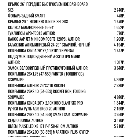
КРЫЛО 26" ПЕРЕДНЕЕ БЫСТРОСЪЕМНОЕ DASHBOARD
SKS
2 740Р.
ФОНАРЬ ЗАДНИЙ SMART
478Р.
КРЫЛЬЯ 20'' HIGHTREK JUNIOR SET SKS
1 470Р.
КОЛЕСА БАЛАНСИРНЫЕ 16-24''
1 652Р.
ТУКЛИПСЫ APD-TC313 AUTHOR
770Р.
НАСОС AAP JET MINI COMPOSITE 120PSI. AUTHOR
1 200Р.
БАГАЖНИК АЛЮМИНИЕВЫЙ 24-29" СВАРНОЙ. ЧЕРНЫЙ
4 194Р.
ПОКРЫШКА KENDA 26"Х2,10 K1010 NEVEGAL
1 447Р.
ПОДСУМОК ПОДСЕДЕЛЬНЫЙ A-S310 TPN МИНИ
AUTHOR
1 317Р.
ЗАМОК ВЕЛОСИПЕДНЫЙ ПРОТИВОУГОННЫЙ AUTHOR
3 670Р.
ПОКРЫШКА 26X1,75 (47-559) WINTER (100ШИПОВ).
SCHWALBE
4 390Р.
ПОКРЫШКА AUTHOR 26"Х2,10 ROCKET
2 280Р.
ПОКРЫШКА 26X2.10 (54-559) ROCKET RON, FOLDING.
SCHWALBE
4 870Р.
ПОКРЫШКА KENDA 26"Х 2,10K1080 SLANT SIX PRO
1 344Р.
РУЧКИ НА РУЛЬ AGR ERGO 20 AUTHOR
2 190Р.
ПОКРЫШКА 26X2.10 (54-559) SMART SAM. SCHWALBE
3 250Р.
СЕДЛО DONNA. AUTHOR
3 170Р.
ШЛЕМ PULSE LED X8 171 Р-Р 58-61 СМ AUTHOR
5 710Р.
ПОКРЫШКА 26X2.00 (50-559) MARATHON PLUS, СУПЕР