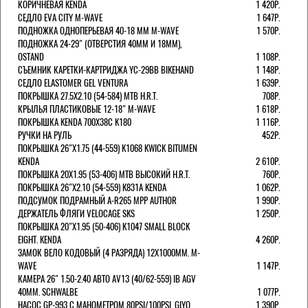
КОРИЧНЕВАЯ KENDA
1 420Р.
СЕДЛО EVA CITY M-WAVE
1 647Р.
ПОДНОЖКА ОДНОПЕРЬЕВАЯ 40-18 ММ M-WAVE
1 570Р.
ПОДНОЖКА 24-29" (ОТВЕРСТИЯ 40ММ И 18ММ),
OSTAND
1 108Р.
СЪЕМНИК КАРЕТКИ-КАРТРИДЖА YC-29BB BIKEHAND
1 148Р.
СЕДЛО ELASTOMER GEL VENTURA
1 639Р.
ПОКРЫШКА 27.5X2.10 (54-584) MTB H.R.T.
708Р.
КРЫЛЬЯ ПЛАСТИКОВЫЕ 12-18" M-WAVE
1 618Р.
ПОКРЫШКА KENDA 700Х38С K180
1 116Р.
РУЧКИ НА РУЛЬ
452Р.
ПОКРЫШКА 26"Х1.75 (44-559) K1068 KWICK BITUMEN
KENDA
2 610Р.
ПОКРЫШКА 20X1.95 (53-406) MTB ВЫСОКИЙ H.R.T.
760Р.
ПОКРЫШКА 26"Х2.10 (54-559) K831A KENDA
1 062Р.
ПОДСУМОК ПОДРАМНЫЙ A-R265 MPP AUTHOR
1 990Р.
ДЕРЖАТЕЛЬ ФЛЯГИ VELOCAGE SKS
1 250Р.
ПОКРЫШКА 20"Х1.95 (50-406) K1047 SMALL BLOCK
EIGHT. KENDA
4 260Р.
ЗАМОК ВЕЛО КОДОВЫЙ (4 РАЗРЯДА) 12Х1000ММ. M-
WAVE
1 147Р.
КАМЕРА 26" 1.50-2.40 АВТО AV13 (40/62-559) IB AGV
40MM. SCHWALBE
1 077Р.
НАСОС GP-993 С МАНОМЕТРОМ 80PSI/100PSI. GIYO
1 390Р.