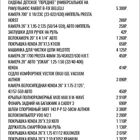
СИДЕНЬЕ ДЕТСКОЕ "ПЕРЕДНЕЕ" УНИВЕРСАЛЬНОЕ НА
РАМУ/ВЫНОС RABBIT B-FIX BELLELLI
5 300Р.
КАМЕРА 700" Х 18/23C (23-622/630) НИППЕЛЬ PRESTA.
HORST
286Р.
КАМЕРА 26" X 1,95-2,125 (50/54-559), АВТО НИППЕЛЬ
258Р.
ЗАГЛУШКИ ДЛЯ РУЧЕК НА РУЛЬ
42Р.
ВЕЛОКАМЕРА 20" Х 4 1/4" АВТО
1 260Р.
ПОКРЫШКА KENDA 20"Х1,5 K1038
658Р.
МАШИНКА ДЛЯ ЧИСТКИ ЦЕПИ WELDTITE
4 125Р.
КАМЕРА 28"/700 PRESTA 48ММ 35/45Х622/630 H.R.T.
450Р.
КАМЕРА 20" АВТО "УЗКАЯ" 1.25-1.50 (32/40-406)
KENDA
414Р.
СЕДЛО КОМФОРТНОЕ VECTOR ERGO GEL VACUUM
AUTHOR
3 090Р.
КАМЕРА ВЕЛОСИПЕДНАЯ KENDA 26" Х 1.75-2.125",
47/57-559 АВТО
450Р.
КРЫЛЬЯ ПОЛНОРАЗМЕРНЫЕ MUD MAX II M-WAVE
2 910Р.
ФОНАРЬ ЗАДНИЙ НА БАГАЖНИК A CADDY 3
690Р.
ШЛЕМ СПОРТИВНЫЙ SKIFF 143 Р-Р 52-58СМ AUTHOR
3 380Р.
ВЕЛОКОМПЬЮТЕР VDO M2.1
2 200Р.
ПОКРЫШКА KENDA 20"Х 2,0 K870
1 110Р.
ДЕРЖАТЕЛЬ СМАРТФОНА НА РУЛЬ
1 136Р.
ПОКРЫШКА KENDA 26"Х 1,75 K1112 KOLONIZER
2 076Р.
ПОКРЫШКА KENDA 26"Х 2,10 K1052 KRANIUM
1 382Р.