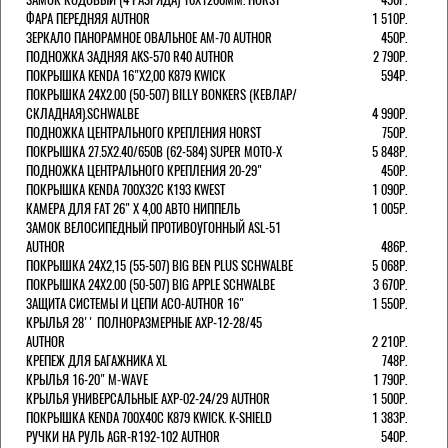
ФАРА ПЕРЕДНЯЯ AUTHOR
1 510Р.
ЗЕРКАЛО ПАНОРАМНОЕ ОВАЛЬНОЕ AM-70 AUTHOR
450Р.
ПОДНОЖКА ЗАДНЯЯ AKS-570 R40 AUTHOR
2 790Р.
ПОКРЫШКА KENDA 16"Х2,00 K879 KWICK
594Р.
ПОКРЫШКА 24X2.00 (50-507) BILLY BONKERS (КЕВЛАР/
СКЛАДНАЯ).SCHWALBE
4 990Р.
ПОДНОЖКА ЦЕНТРАЛЬНОГО КРЕПЛЕНИЯ HORST
750Р.
ПОКРЫШКА 27.5X2.40/650B (62-584) SUPER MOTO-X
5 848Р.
ПОДНОЖКА ЦЕНТРАЛЬНОГО КРЕПЛЕНИЯ 20-29"
450Р.
ПОКРЫШКА KENDA 700Х32С K193 KWEST
1 090Р.
КАМЕРА ДЛЯ FAT 26" X 4,00 АВТО НИППЕЛЬ
1 005Р.
ЗАМОК ВЕЛОСИПЕДНЫЙ ПРОТИВОУГОННЫЙ ASL-51
AUTHOR
486Р.
ПОКРЫШКА 24X2,15 (55-507) BIG BEN PLUS SCHWALBE
5 068Р.
ПОКРЫШКА 24X2.00 (50-507) BIG APPLE SCHWALBE
3 670Р.
ЗАЩИТА СИСТЕМЫ И ЦЕПИ ACO-AUTHOR 16"
1 550Р.
КРЫЛЬЯ 28'' ПОЛНОРАЗМЕРНЫЕ AXP-12-28/45
AUTHOR
2 210Р.
КРЕПЕЖ ДЛЯ БАГАЖНИКА XL
748Р.
КРЫЛЬЯ 16-20" M-WAVE
1 790Р.
КРЫЛЬЯ УНИВЕРСАЛЬНЫЕ AXP-02-24/29 AUTHOR
1 500Р.
ПОКРЫШКА KENDA 700Х40С K879 KWICK. K-SHIELD
1 383Р.
РУЧКИ НА РУЛЬ AGR-R192-102 AUTHOR
540Р.