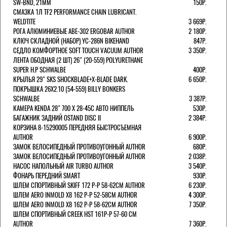
SW-BND, 21ММ
150Р.
СМАЗКА 1Л TF2 PERFORMANCE CHAIN LUBRICANT.
WELDTITE
3 669Р.
РОГА АЛЮМИНИЕВЫЕ ABE-302 ERGOBAR AUTHOR
2 180Р.
КЛЮЧ СКЛАДНОЙ (НАБОР) YC-286N BIKEHAND
847Р.
СЕДЛО КОМФОРТНОЕ SOFT TOUCH VACUUM AUTHOR
3 350Р.
ЛЕНТА ОБОДНАЯ (2 ШТ) 26" (20-559) POLYURETHANE
SUPER H.P SCHWALBE
400Р.
КРЫЛЬЯ 29" SKS SHOCKBLADE+X-BLADE DARK.
6 650Р.
ПОКРЫШКА 26X2.10 (54-559) BILLY BONKERS
SCHWALBE
3 387Р.
КАМЕРА KENDA 28" 700 Х 28-45С АВТО НИППЕЛЬ
530Р.
БАГАЖНИК ЗАДНИЙ OSTAND DISC II
2 384Р.
КОРЗИНА 8-15290005 ПЕРЕДНЯЯ БЫСТРОСЪЕМНАЯ
AUTHOR
6 900Р.
ЗАМОК ВЕЛОСИПЕДНЫЙ ПРОТИВОУГОННЫЙ AUTHOR
680Р.
ЗАМОК ВЕЛОСИПЕДНЫЙ ПРОТИВОУГОННЫЙ AUTHOR
2 038Р.
НАСОС НАПОЛЬНЫЙ AIR TURBO AUTHOR
3 540Р.
ФОНАРЬ ПЕРЕДНИЙ SMART
930Р.
ШЛЕМ СПОРТИВНЫЙ SKIFF 172 Р-Р 58-62СМ AUTHOR
6 230Р.
ШЛЕМ AERO INMOLD X8 162 Р-Р 52-58СМ AUTHOR
4 300Р.
ШЛЕМ AERO INMOLD X8 162 Р-Р 58-62СМ AUTHOR
7 350Р.
ШЛЕМ СПОРТИВНЫЙ CREEK HST 161Р-Р 57-60 СМ
AUTHOR
7 360Р.