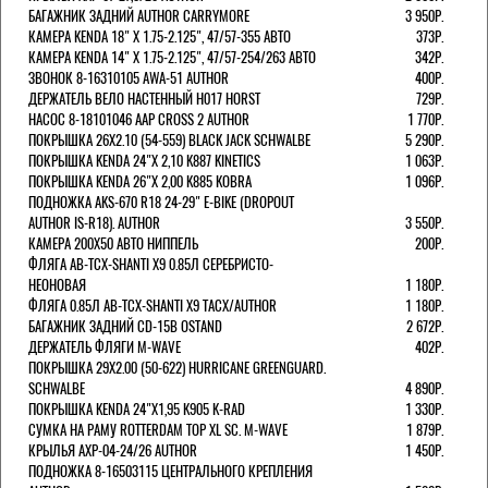
БАГАЖНИК ЗАДНИЙ AUTHOR CARRYMORE
3 950Р.
КАМЕРА KENDA 18" Х 1.75-2.125", 47/57-355 АВТО
373Р.
КАМЕРА KENDA 14" Х 1.75-2.125", 47/57-254/263 АВТО
342Р.
ЗВОНОК 8-16310105 AWA-51 AUTHOR
400Р.
ДЕРЖАТЕЛЬ ВЕЛО НАСТЕННЫЙ H017 HORST
729Р.
НАСОС 8-18101046 AAP CROSS 2 AUTHOR
1 770Р.
ПОКРЫШКА 26X2.10 (54-559) BLACK JACK SCHWALBE
5 290Р.
ПОКРЫШКА KENDA 24"Х 2,10 K887 KINETICS
1 063Р.
ПОКРЫШКА KENDA 26"Х 2,00 K885 KOBRA
1 096Р.
ПОДНОЖКА AKS-670 R18 24-29" E-BIKE (DROPOUT
AUTHOR IS-R18). AUTHOR
3 550Р.
КАМЕРА 200Х50 АВТО НИППЕЛЬ
200Р.
ФЛЯГА AB-TCX-SHANTI X9 0.85Л СЕРЕБРИСТО-
НЕОНОВАЯ
1 180Р.
ФЛЯГА 0.85Л AB-TCX-SHANTI X9 TACX/AUTHOR
1 180Р.
БАГАЖНИК ЗАДНИЙ CD-15B OSTAND
2 672Р.
ДЕРЖАТЕЛЬ ФЛЯГИ M-WAVE
402Р.
ПОКРЫШКА 29X2.00 (50-622) HURRICANE GREENGUARD.
SCHWALBE
4 890Р.
ПОКРЫШКА KENDA 24"Х1,95 K905 K-RAD
1 330Р.
СУМКА НА РАМУ ROTTERDAM TOP XL SC. M-WAVE
1 879Р.
КРЫЛЬЯ AXP-04-24/26 AUTHOR
1 450Р.
ПОДНОЖКА 8-16503115 ЦЕНТРАЛЬНОГО КРЕПЛЕНИЯ