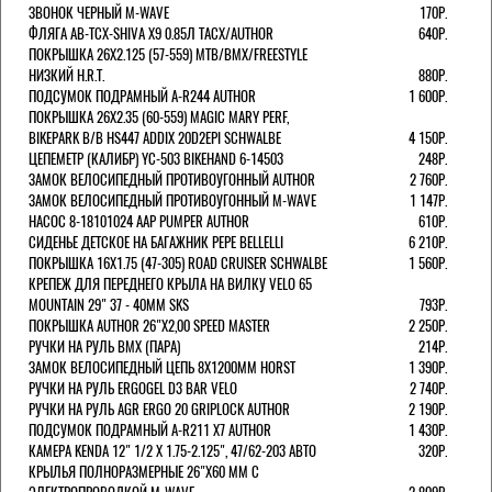
ЗВОНОК ЧЕРНЫЙ M-WAVE
170Р.
ФЛЯГА AB-TCX-SHIVA X9 0.85Л TACX/AUTHOR
640Р.
ПОКРЫШКА 26X2.125 (57-559) MTB/BMX/FREESTYLE
НИЗКИЙ H.R.T.
880Р.
ПОДСУМОК ПОДРАМНЫЙ A-R244 AUTHOR
1 600Р.
ПОКРЫШКА 26X2.35 (60-559) MAGIC MARY PERF,
BIKEPARK B/B HS447 ADDIX 20D2EPI SCHWALBE
4 150Р.
ЦЕПЕМЕТР (КАЛИБР) YC-503 BIKEHAND 6-14503
248Р.
ЗАМОК ВЕЛОСИПЕДНЫЙ ПРОТИВОУГОННЫЙ AUTHOR
2 760Р.
ЗАМОК ВЕЛОСИПЕДНЫЙ ПРОТИВОУГОННЫЙ M-WAVE
1 147Р.
НАСОС 8-18101024 AAP PUMPER AUTHOR
610Р.
СИДЕНЬЕ ДЕТСКОЕ НА БАГАЖНИК PEPE BELLELLI
6 210Р.
ПОКРЫШКА 16X1.75 (47-305) ROAD CRUISER SCHWALBE
1 560Р.
КРЕПЕЖ ДЛЯ ПЕРЕДНЕГО КРЫЛА НА ВИЛКУ VELO 65
MOUNTAIN 29" 37 - 40ММ SKS
793Р.
ПОКРЫШКА AUTHOR 26"Х2,00 SPEED MASTER
2 250Р.
РУЧКИ НА РУЛЬ BMX (ПАРА)
214Р.
ЗАМОК ВЕЛОCИПЕДНЫЙ ЦЕПЬ 8Х1200ММ HORST
1 390Р.
РУЧКИ НА РУЛЬ ERGOGEL D3 BAR VELO
2 740Р.
РУЧКИ НА РУЛЬ AGR ERGO 20 GRIPLOCK AUTHOR
2 190Р.
ПОДСУМОК ПОДРАМНЫЙ A-R211 X7 AUTHOR
1 430Р.
КАМЕРА KENDA 12" 1/2 Х 1.75-2.125", 47/62-203 АВТО
320Р.
КРЫЛЬЯ ПОЛНОРАЗМЕРНЫЕ 26"Х60 ММ С