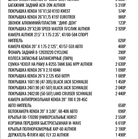
БАГАЖНИК ЗАДНИЙ ACR-20N AUTHOR
5 310Р.
ПОКРЫШКА KENDA 16"Х1,50 K193 KWEST
574Р.
ПОКРЫШКА KENDA 26"Х1,75 K197 EUROTREK
986Р.
ЗВОНОК АЛЮМИНИЙ/ПЛАСТИК "ДИНГ-ДОН"
123Р.
ПОКРЫШКА 29"Х2,00 SPEED MASTER П/СЛИК AUTHOR
2 920Р.
КАМЕРА AUTHOR 27,5" Х 1.75-2.35", 47/60-584 СПОРТ
НИППЕЛЬ
626Р.
КАМЕРА KENDA 26" Х 1.75-2.125", 47/57-559 АВТО
468Р.
ФОНАРЬ ЗАДНИЙ 8-12039220 CYCLONE
390Р.
КОЛЕСА ЗАПАСНЫЕ БАЛАНСИРНЫЕ (ПАРА)
166Р.
CУМКА-ЧЕХОЛ НА РАМУ A-R255 TANK BAG MPP AUTHOR
2 630Р.
ПОКРЫШКА KENDA 26"Х 2,10 K848
1 098Р.
ПОКРЫШКА KENDA 26"Х 2,125 K50 60TPI
1 689Р.
ПОКРЫШКА 16X1.90 (47-305) BLACK JACK SCHWALBE
1 450Р.
ПОКРЫШКА 24X1.90 (47-507) BLACK JACK SCHWALBE
2 040Р.
ПОКРЫШКА 24X2.00 (50-507) LAND CRUISER SCHWALBE
2 440Р.
КАМЕРА АНТИПРОКОЛЬНАЯ KENDA 28" 700 Х 28-45C
АВТО НИППЕЛЬ
658Р.
ВЕЛОКАМЕРА KENDA 20" Х 3,00", 68-406 АВТО
696Р.
КРЫЛЬЯ 00-170280 УНИВЕРСАЛЬНЫЕ HORST
2 550Р.
КОРЗИНА ПЕРЕДНЯЯ БЫСТРОСЪЕМНАЯ M-WAVE
6 610Р.
КРЫЛЬЯ ПОЛНОРАЗМЕРНЫЕ AXP-60 AUTHOR
2 180Р.
ДЕРЖАТЕЛЬ ФЛЯГИ АВС FLY 33 AUTHOR
1 490Р.