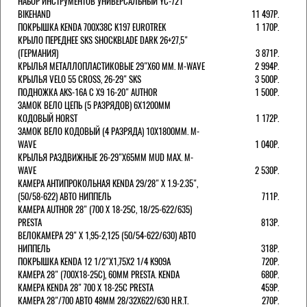
НАБОР ИНСТРУМЕНТОВ УНИВЕРСАЛЬНЫЙ YC-721
BIKEHAND
11 497Р.
ПОКРЫШКА KENDA 700Х38С K197 EUROTREK
1 170Р.
КРЫЛО ПЕРЕДНЕЕ SKS SHOCKBLADE DARK 26+27,5"
(ГЕРМАНИЯ)
3 871Р.
КРЫЛЬЯ МЕТАЛЛОПЛАСТИКОВЫЕ 29"Х60 ММ. M-WAVE
2 994Р.
КРЫЛЬЯ VELO 55 CROSS, 26-29" SKS
3 500Р.
ПОДНОЖКА AKS-16A C X9 16-20" AUTHOR
1 500Р.
ЗАМОК ВЕЛО ЦЕПЬ (5 РАЗРЯДОВ) 6Х1200ММ
КОДОВЫЙ HORST
1 172Р.
ЗАМОК ВЕЛО КОДОВЫЙ (4 РАЗРЯДА) 10Х1800ММ. M-
WAVE
1 040Р.
КРЫЛЬЯ РАЗДВИЖНЫЕ 26-29"Х65ММ MUD MAX. M-
WAVE
2 530Р.
КАМЕРА АНТИПРОКОЛЬНАЯ KENDA 29/28" Х 1.9-2.35",
(50/58-622) АВТО НИППЕЛЬ
711Р.
КАМЕРА AUTHOR 28" (700 Х 18-25С, 18/25-622/635)
PRESTA
813Р.
ВЕЛОКАМЕРА 29" X 1,95-2,125 (50/54-622/630) АВТО
НИППЕЛЬ
318Р.
ПОКРЫШКА KENDA 12 1/2"Х1,75X2 1/4 K909A
720Р.
КАМЕРА 28" (700Х18-25С), 60ММ PRESTA. KENDA
680Р.
КАМЕРА KENDA 28" 700 Х 18-25С PRESTA
459Р.
КАМЕРА 28"/700 АВТО 48ММ 28/32Х622/630 H.R.T.
270Р.