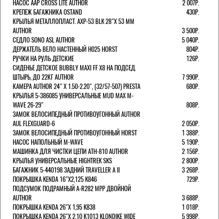
НАСОС AAP CROSS LITE AUTHOR
2 007Р.
КРЕПЕЖ БАГАЖНИКА OSTAND
430Р.
КРЫЛЬЯ МЕТАЛЛОПЛАСТ. AXP-53 BLK 28"Х 53 ММ
AUTHOR
3 500Р.
СЕДЛО SONO ASL AUTHOR
5 040Р.
ДЕРЖАТЕЛЬ ВЕЛО НАСТЕННЫЙ H025 HORST
804Р.
РУЧКИ НА РУЛЬ ДЕТСКИЕ
126Р.
СИДЕНЬЕ ДЕТСКОЕ BUBBLY MAXI FF X8 НА ПОДСЕД.
ШТЫРЬ, ДО 22КГ AUTHOR
7 990Р.
КАМЕРА AUTHOR 24" Х 1.50-2.20", (32/57-507) PRESTA
680Р.
КРЫЛЬЯ 5-386085 УНИВЕРСАЛЬНЫЕ MUD MAX M-
WAVE 26-29"
808Р.
ЗАМОК ВЕЛОСИПЕДНЫЙ ПРОТИВОУГОННЫЙ AUTHOR
AUL FLEXGUARD-6
2 050Р.
ЗАМОК ВЕЛОСИПЕДНЫЙ ПРОТИВОУГОННЫЙ HORST
1 388Р.
НАСОС НАПОЛЬНЫЙ M-WAVE
5 190Р.
МАШИНКА ДЛЯ ЧИСТКИ ЦЕПИ ATH-810 AUTHOR
2 156Р.
КРЫЛЬЯ УНИВЕРСАЛЬНЫЕ HIGHTREK SKS
2 800Р.
БАГАЖНИК 5-440198 ЗАДНИЙ TRAVELLER A II
3 268Р.
ПОКРЫШКА KENDA 16"Х2,125 K846
729Р.
ПОДСУМОК ПОДРАМНЫЙ A-R282 MPP ДВОЙНОЙ
AUTHOR
3 688Р.
ПОКРЫШКА KENDA 26"Х 1,95 K838
1 018Р.
ПОКРЫШКА KENDA 26"Х 2,10 K1013 KLONDIKE WIDE
5 998Р.