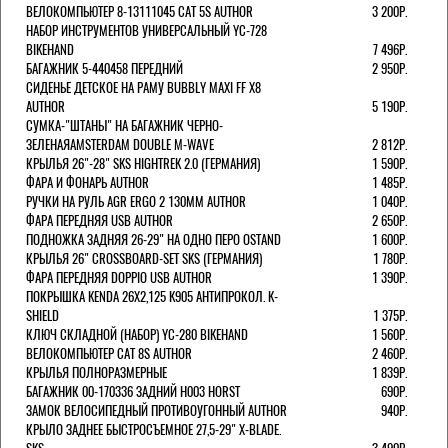
ВЕЛОКОМПЬЮТЕР 8-13111045 CAT 5S AUTHOR
3 200Р.
НАБОР ИНСТРУМЕНТОВ УНИВЕРСАЛЬНЫЙ YC-728
BIKEHAND
7 496Р.
БАГАЖНИК 5-440458 ПЕРЕДНИЙ
2 950Р.
СИДЕНЬЕ ДЕТСКОЕ НА РАМУ BUBBLY MAXI FF X8
AUTHOR
5 190Р.
СУМКА-"ШТАНЫ" НА БАГАЖНИК ЧЕРНО-
ЗЕЛЕНАЯAMSTERDAM DOUBLE M-WAVE
2 812Р.
КРЫЛЬЯ 26"-28" SKS HIGHTREK 2.0 (ГЕРМАНИЯ)
1 590Р.
ФАРА И ФОНАРЬ AUTHOR
1 485Р.
РУЧКИ НА РУЛЬ AGR ERGO 2 130ММ AUTHOR
1 040Р.
ФАРА ПЕРЕДНЯЯ USB AUTHOR
2 650Р.
ПОДНОЖКА ЗАДНЯЯ 26-29" НА ОДНО ПЕРО OSTAND
1 600Р.
КРЫЛЬЯ 26" CROSSBOARD-SET SKS (ГЕРМАНИЯ)
1 780Р.
ФАРА ПЕРЕДНЯЯ DOPPIO USB AUTHOR
1 390Р.
ПОКРЫШКА KENDA 26Х2,125 K905 АНТИПРОКОЛ. K-
SHIELD
1 375Р.
КЛЮЧ СКЛАДНОЙ (НАБОР) YC-280 BIKEHAND
1 560Р.
ВЕЛОКОМПЬЮТЕР CAT 8S AUTHOR
2 460Р.
КРЫЛЬЯ ПОЛНОРАЗМЕРНЫЕ
1 839Р.
БАГАЖНИК 00-170336 ЗАДНИЙ H003 HORST
690Р.
ЗАМОК ВЕЛОСИПЕДНЫЙ ПРОТИВОУГОННЫЙ AUTHOR
940Р.
КРЫЛО ЗАДНЕЕ БЫСТРОСЪЕМНОЕ 27,5-29" X-BLADE.