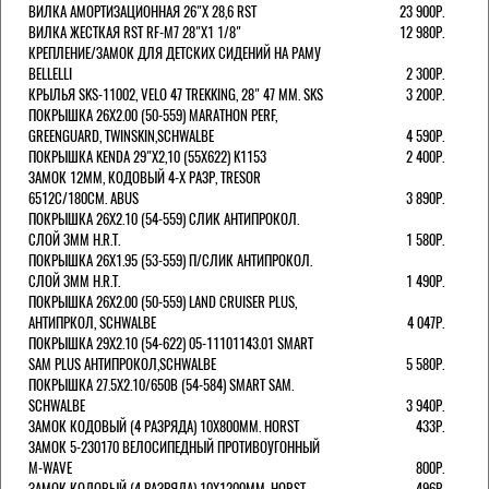
ВИЛКА АМОРТИЗАЦИОННАЯ 26"Х 28,6 RST
23 900Р.
ВИЛКА ЖЕСТКАЯ RST RF-M7 28"Х1 1/8"
12 980Р.
КРЕПЛЕНИЕ/ЗАМОК ДЛЯ ДЕТСКИХ СИДЕНИЙ НА РАМУ
BELLELLI
2 300Р.
КРЫЛЬЯ SKS-11002, VELO 47 TREKKING, 28" 47 ММ. SKS
3 200Р.
ПОКРЫШКА 26X2.00 (50-559) MARATHON PERF,
GREENGUARD, TWINSKIN,SCHWALBE
4 590Р.
ПОКРЫШКА KENDA 29"Х2,10 (55X622) K1153
2 400Р.
ЗАМОК 12ММ, КОДОВЫЙ 4-Х РАЗР, TRESOR
6512C/180СМ. ABUS
3 890Р.
ПОКРЫШКА 26X2.10 (54-559) СЛИК АНТИПРОКОЛ.
СЛОЙ 3ММ H.R.T.
1 580Р.
ПОКРЫШКА 26X1.95 (53-559) П/СЛИК АНТИПРОКОЛ.
СЛОЙ 3ММ H.R.T.
1 490Р.
ПОКРЫШКА 26X2.00 (50-559) LAND CRUISER PLUS,
АНТИПРКОЛ, SCHWALBE
4 047Р.
ПОКРЫШКА 29X2.10 (54-622) 05-11101143.01 SMART
SAM PLUS АНТИПРОКОЛ,SCHWALBE
5 580Р.
ПОКРЫШКА 27.5X2.10/650B (54-584) SMART SAM.
SCHWALBE
3 940Р.
ЗАМОК КОДОВЫЙ (4 РАЗРЯДА) 10Х800ММ. HORST
433Р.
ЗАМОК 5-230170 ВЕЛОСИПЕДНЫЙ ПРОТИВОУГОННЫЙ
M-WAVE
800Р.
ЗАМОК КОДОВЫЙ (4 РАЗРЯДА) 10Х1200ММ. HORST
496Р.