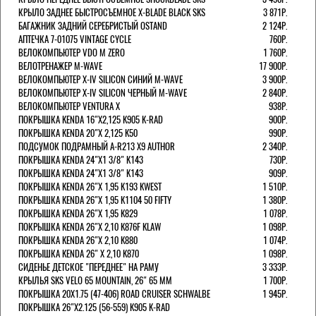
КРЫЛО ЗАДНЕЕ БЫСТРОСЪЕМНОЕ X-BLADE BLACK SKS
3 871Р.
БАГАЖНИК ЗАДНИЙ СЕРЕБРИСТЫЙ OSTAND
2 124Р.
АПТЕЧКА 7-01075 VINTAGE CYCLE
760Р.
ВЕЛОКОМПЬЮТЕР VDO M ZERO
1 760Р.
ВЕЛОТРЕНАЖЕР M-WAVE
17 900Р.
ВЕЛОКОМПЬЮТЕР X-IV SILICON СИНИЙ M-WAVE
3 900Р.
ВЕЛОКОМПЬЮТЕР X-IV SILICON ЧЕРНЫЙ M-WAVE
2 840Р.
ВЕЛОКОМПЬЮТЕР VENTURA Х
938Р.
ПОКРЫШКА KENDA 16"Х2,125 K905 K-RAD
900Р.
ПОКРЫШКА KENDA 20"Х 2,125 K50
990Р.
ПОДСУМОК ПОДРАМНЫЙ A-R213 X9 AUTHOR
2 340Р.
ПОКРЫШКА KENDA 24"Х1 3/8" K143
730Р.
ПОКРЫШКА KENDA 24"Х1 3/8" K143
909Р.
ПОКРЫШКА KENDA 26"Х 1,95 K193 KWEST
1 510Р.
ПОКРЫШКА KENDA 26"Х 1,95 K1104 50 FIFTY
1 380Р.
ПОКРЫШКА KENDA 26"Х 1,95 K829
1 078Р.
ПОКРЫШКА KENDA 26"Х 2,10 K876F KLAW
1 098Р.
ПОКРЫШКА KENDA 26"Х 2,10 K880
1 074Р.
ПОКРЫШКА KENDA 26" Х 2,10 K870
1 098Р.
СИДЕНЬЕ ДЕТСКОЕ "ПЕРЕДНЕЕ" НА РАМУ
3 333Р.
КРЫЛЬЯ SKS VELO 65 MOUNTAIN, 26" 65 ММ
1 700Р.
ПОКРЫШКА 20X1.75 (47-406) ROAD CRUISER SCHWALBE
1 945Р.
ПОКРЫШКА 26"Х2.125 (56-559) K905 K-RAD