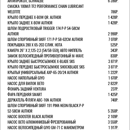
АНТИПРОКОЛ, SCHWALBE
6 390Р.
СМАЗКА 100МЛ TF2 PERFORMANCE CHAIN LUBRICANT
WELDTITE
786Р.
КРЫЛО ПЕРЕДНЕЕ X-BOW QR. AUTHOR
1 428Р.
КРЫЛО ЗАДНЕЕ X-BOW AUTHOR
1 428Р.
ШЛЕМ ПОДРОСТКОВЫЙ TRIGGER 174 Р-Р 54-58СМ
AUTHOR
2 990Р.
ШЛЕМ СПОРТИВНЫЙ SKIFF 171 Р-Р 58-62СМ AUTHOR
7 070Р.
ПОКРЫШКА 280 X 65-203 СЛИК. HOTA
525Р.
КАМЕРА 26" X 2,125-2,3 (54/58-559), АВТО НИППЕЛЬ
343Р.
ЗАМОК ВЕЛОСИПЕДНЫЙ ПРОТИВОУГОННЫЙ M-WAVE
830Р.
КРЫЛО ЗАДНЕЕ БЫСТРОСЪЕМНОЕ X-BLADE SKS
3 871Р.
КРЫЛО ПЕРЕДНЕЕ БЫСТРОСЪЕМНОЕ SHOCKBLADE SKS
3 871Р.
КРЫЛЬЯ УНИВЕРСАЛЬНЫЕ AXP-65-20/24 AUTHOR
1 222Р.
НАСОС НАПОЛЬНЫЙ GIYO
1 670Р.
НАСОС ДЛЯ ВИЛОК ВЕТО
2 822Р.
ФОНАРЬ ЗАДНИЙ VENTURA
237Р.
ФАРА ПЕРЕДНЯЯ SMART
1 425Р.
ДЕРЖАТЕЛЬ ФЛЯГИ ABC-16N AUTHOR
740Р.
ШЛЕМ СПОРТИВНЫЙ SKIFF 191 PINK-NEON/BLACK Р-Р
52-58СМ AUTHOR
5 350Р.
НАСОС BOOSTER BLACK AUTHOR
2 109Р.
НАСОС BETO АЛЮМИНИЕВЫЙ ФРЕЗЕРОВАННЫЙ
3 550Р.
НАСОС ВЕЛОСИПЕДНЫЙ GIYO GM-71 С МАНОМЕТРОМ
1 917Р.