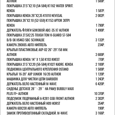
AUTHOR
1 500Р.
ПОКРЫШКА 27.5"Х2.10 (54-584) K1162 WATER SPIRIT.
KENDA
1 587Р.
ПОКРЫШКА KENDA 26"Х2,35 K1010 NEVEGAL
2 002Р.
ПОКРЫШКА 26"Х2.10 (52-559) K1153 APTOR 30TPI
KENDA
1 790Р.
ДЕРЖАТЕЛЬ ФЛЯГИ БОКОВОЙ ABC-35 X7 AUTHOR
1 490Р.
ПОКРЫШКА 27.5X2.25 TOUGH TOM K-GUARD 57-584
B/B-SK HS463 SBC SCHWALBE
3 132Р.
КАМЕРА 280Х65 АВТО НИППЕЛЬ
234Р.
КРЫЛЬЯ ПЛАСТИКОВЫЕ AXP-02 26"-29"/58 ММ.
AUTHOR
3 600Р.
ПОКРЫШКА KENDA 14" Х 1,50 K193 KWEST
770Р.
ПОКРЫШКА 27.5"Х2.20 (56-584) K1027 KADRE. KENDA
2 100Р.
ПОДНОЖКА ЦЕНТРАЛЬНОГО КРЕПЛЕНИЯ OSTAND
1 500Р.
КРЫЛЬЯ 16-20" AXP JUNIOR 16/20 AUTHOR
1 120Р.
МАШИНКА ДЛЯ ЧИСТКИ ЦЕПИ BARBIERI
1 243Р.
ДЕРЖАТЕЛЬ ВЕЛО НАСТЕННЫЙ M-WAVE
6 420Р.
СИДЕНЬЕ ДЕТСКОЕ 28''- 29'' НА РАМУ BUBBLY MAXI
PLUS FF+ AUTHOR
10 370Р.
ПОДСУМОК ПОДРАМНЫЙ A-R281 GSB FRONT AUTHOR
2 302Р.
ДЕРЖАТЕЛЬ ВЕЛО НАСТЕННЫЙ H09 HORST
354Р.
КАМЕРА 60X230 АВТО НИППЕЛЬ
190Р.
ЗАМОК ПРОТИВОУГОННЫЙ СКЛАДНОЙ. M-WAVE
3 166Р.