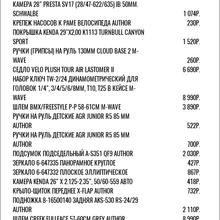
КАМЕРА 28" PRESTA SV17 (28/47-622/635) IB 50MM.
SCHWALBE
1 074Р.
КРЕПЕЖ НАСОСОВ К РАМЕ ВЕЛОСИПЕДА AUTHOR
230Р.
ПОКРЫШКА KENDA 29"Х2,00 K1113 TURNBULL CANYON
SPORT
1 520Р.
РУЧКИ (ГРИПСЫ) НА РУЛЬ 130ММ CLOUD BASE 2 M-
WAVE
260Р.
СЕДЛО VELO PLUSH TOUR AIR LASTOMER II
6 690Р.
НАБОР КЛЮЧ TW-2/24 ДИНАМОМЕТРИЧЕСКИЙ ДЛЯ
ГОЛОВОК 1/4", 3/4/5/6/8ММ, T10, T25 В КЕЙСЕ M-
WAVE
8 990Р.
ШЛЕМ ВМХ/FREESTYLE Р-Р 58-61СМ M-WAVE
3 890Р.
РУЧКИ НА РУЛЬ ДЕТСКИЕ AGR JUNIOR R5 85 ММ
AUTHOR
522Р.
РУЧКИ НА РУЛЬ ДЕТСКИЕ AGR JUNIOR R5 85 ММ
AUTHOR
700Р.
ПОДСУМОК ПОДСЕДЕЛЬНЫЙ A-S351 QF9 AUTHOR
2 030Р.
ЗЕРКАЛО 6-647335 ПАНОРАМНОЕ КРУГЛОЕ
427Р.
ЗЕРКАЛО 6-647332 ПЛОСКОЕ ЭЛЛИПТИЧЕСКОЕ
867Р.
КАМЕРА KENDA 26" Х 2.125-2.35", 50/60-559 АВТО
418Р.
КРЫЛО-ЩИТОК ПЕРЕДНЕЕ X-FLAP AUTHOR
732Р.
ПОДНОЖКА 8-16500140 ЗАДНЯЯ AKS-530 RS-24/29
AUTHOR
2 110Р.
ШЛЕМ CREEK FULLFACE 57-60СМ GREY AUTHOR
8 990Р.