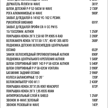
ДЕРЖАТЕЛЬ ФЛЯГИ M-WAVE
381Р.
ШЛЕМ ДЕТСКИЙ Р-Р 52-56СМ M-WAVE
2 730Р.
РОГА АЛЮМИНИЕВЫЕ M-WAVE
900Р.
ЗАХВАТ Д/ПЕДАЛЕЙ 6-14162 YC-162 С РЕЗИН.
РУКОЯТКОЙ BIKEHAND
691Р.
ЗАХВАТ Д/ПЕДАЛЕЙ ПРОФИ CR-V CC PW15
15/15X320ММ. AUTHOR
1 250Р.
ПОКРЫШКА KENDA 26"Х 2,50 60 TPI K905 K-RAD
3 200Р.
ВЕЛОКАМЕРА KENDA 16"Х1.50-1.75", 40/47-305 АВТО
368Р.
ПОДНОЖКА ДЕТСКИХ ВЕЛОСИПЕДОВ ЦЕНТРАЛЬНАЯ
OSTAND
652Р.
ЗАМОК ВЕЛОСИПЕДНЫЙ ПРОТИВОУГОННЫЙ AUTHOR
890Р.
ПОДНОЖКА ЦЕНТРАЛЬНОГО КРЕПЛЕНИЯ AUTHOR
1 500Р.
ШЛЕМ СПОРТИВНЫЙ SKIFF 143 Р-Р 58-62СМ AUTHOR
5 540Р.
ШЛЕМ СПОРТИВНЫЙ Р-Р 58-62СМ VENTURA
3 990Р.
БАГАЖНИК ЗАДНИЙ OSTAND
2 996Р.
КОЛЕСА БАЛАНСИРНЫЕ 12-20''
720Р.
ВЕЛОКОМПЬЮТЕР VDO M1.1
2 430Р.
ПОКРЫШКА KENDA 20"Х1,95 K907 KRACKPOT
872Р.
ПОКРЫШКА KENDA 26"Х 1,95 K935 KHAN
АНТИПРОКОЛЬНЫЙ СЛОЙ K-SHIELD
1 256Р.
ЗВОНОК M-WAVE ЗЕЛЕНЫЙ
180Р.
ЗВОНОК РОЗОВЫЙ M-WAVE
147Р.