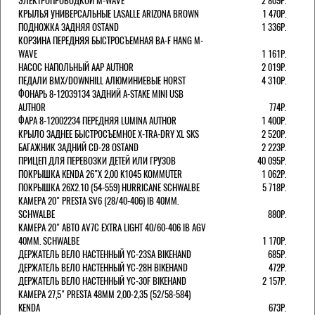
ЭЛЕКТРОПРОВОДКОЙ M-WAVE
2 809Р.
КРЫЛЬЯ УНИВЕРСАЛЬНЫЕ LASALLE ARIZONA BROWN
1 470Р.
ПОДНОЖКА ЗАДНЯЯ OSTAND
1 336Р.
КОРЗИНА ПЕРЕДНЯЯ БЫСТРОСЪЕМНАЯ BA-F HANG M-
WAVE
1 161Р.
НАСОС НАПОЛЬНЫЙ AAP AUTHOR
2 019Р.
ПЕДАЛИ BMX/DOWNHILL АЛЮМИНИЕВЫЕ HORST
4 310Р.
ФОНАРЬ 8-12039134 ЗАДНИЙ A-STAKE MINI USB
AUTHOR
774Р.
ФАРА 8-12002234 ПЕРЕДНЯЯ LUMINA AUTHOR
1 400Р.
КРЫЛО ЗАДНЕЕ БЫСТРОСЪЕМНОЕ X-TRA-DRY XL SKS
2 520Р.
БАГАЖНИК ЗАДНИЙ CD-28 OSTAND
2 223Р.
ПРИЦЕП ДЛЯ ПЕРЕВОЗКИ ДЕТЕЙ ИЛИ ГРУЗОВ
40 095Р.
ПОКРЫШКА KENDA 26"Х 2,00 K1045 KOMMUTER
1 062Р.
ПОКРЫШКА 26X2.10 (54-559) HURRICANE SCHWALBE
5 718Р.
КАМЕРА 20" PRESTA SV6 (28/40-406) IB 40MM.
SCHWALBE
880Р.
КАМЕРА 20" АВТО AV7C EXTRA LIGHT 40/60-406 IB AGV
40MM. SCHWALBE
1 170Р.
ДЕРЖАТЕЛЬ ВЕЛО НАСТЕННЫЙ YC-23SA BIKEHAND
685Р.
ДЕРЖАТЕЛЬ ВЕЛО НАСТЕННЫЙ YC-28H BIKEHAND
472Р.
ДЕРЖАТЕЛЬ ВЕЛО НАСТЕННЫЙ YC-30F BIKEHAND
2 157Р.
КАМЕРА 27,5" PRESTA 48ММ 2,00-2,35 (52/58-584)
KENDA
673Р.