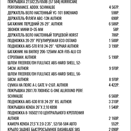
ПОКРЫШКА 27.5X2.25/650B (57 584) HURRICANE
PERFORMANCE. ADDIX. SCHWALBE
4 567Р.
ДЕРЖАТЕЛЬ ВЕЛО НАСТЕННЫЙ YC-101 BIKEHAND
598Р.
ДЕРЖАТЕЛЬ ФЛЯГИ ABC-13N AUTHOR
690Р.
БАГАЖНИК ПЕРЕДНИЙ 26-29". AUTHOR
6 586Р.
ЗВОНОК МИНИ D=35 ММ
58Р.
ДЕРЖАТЕЛЬ ВЕЛО НАСТЕННЫЙ ТОРЦЕВОЙ HORST
786Р.
ПОДНОЖКА 20-29" РЕГУЛИРУЕМАЯ ECO OSTAND
1 500Р.
ПОДНОЖКА AKS-570 R18 24-29". ЧЕРНАЯ AUTHOR
3 190Р.
БАГАЖНИК НА ВИЛКУ 206-125ММ ACR-F05-ALU СО
СТРОПАМИ. AUTHOR
5 190Р.
ШЛЕМ FREERIDE/DH FULLFACE ABS-HARD SHELL, 52-
54СМ. AUTHOR
9 970Р.
ШЛЕМ FREERIDE/DH FULLFACE ABS-HARD SHELL, 56-
58СМ. AUTHOR
8 970Р.
СУМКА НА ПОЯС A-L GATE V=2.6Л. AUTHOR
4 422Р.
ПОКРЫШКА 28X1.70 700X45C G-ONE ALLROUND PERF.
SCHWALBE
6 560Р.
ПОДНОЖКА AKS-630 R18 24-29" RS. AUTHOR
3 310Р.
ПОКРЫШКА KENDA 26"Х 2,10 K898
1 540Р.
ПОДНОЖКА 8-16502110 ЦЕНТРАЛЬНОГО КРЕПЛЕНИЯ
AUTHOR
2 160Р.
КАМЕРА KENDA 27,5"Х 2.0-2.35", 52/58-584 АВТО
552Р.
КРЫЛО ЗАДНЕЕ БЫСТРОСЪЕМНОЕ DASHBLADE SKS
2 090Р.