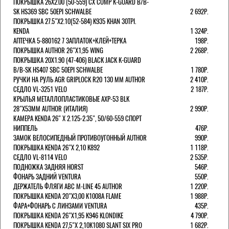
ПОКРЫШКА 26X2.00 (50-559) CX COMP K-GUARD B/B-
SK HS369 SBC 50EPI SCHWALBE
2 692Р.
ПОКРЫШКА 27.5"Х2.10(52-584) K935 KHAN 30TPI.
KENDA
1 324Р.
АПТЕЧКА 5-880162 7 ЗАПЛАТОК+КЛЕЙ+ТЕРКА
198Р.
ПОКРЫШКА AUTHOR 26"Х1,95 WING
2 268Р.
ПОКРЫШКА 20X1.90 (47-406) BLACK JACK K-GUARD
B/B-SK HS407 SBC 50EPI SCHWALBE
1 780Р.
РУЧКИ НА РУЛЬ AGR GRIPLOCK R20 130 ММ AUTHOR
2 410Р.
СЕДЛО VL-3251 VELO
2 187Р.
КРЫЛЬЯ МЕТАЛЛОПЛАСТИКОВЫЕ AXP-53 BLK
28"Х53ММ AUTHOR (ИТАЛИЯ)
2 990Р.
КАМЕРА KENDA 26" Х 2.125-2.35", 50/60-559 СПОРТ
НИППЕЛЬ
476Р.
ЗАМОК ВЕЛОСИПЕДНЫЙ ПРОТИВОУГОННЫЙ AUTHOR
990Р.
ПОКРЫШКА KENDA 26"Х 2,10 K892
1 118Р.
СЕДЛО VL-8114 VELO
2 535Р.
ПОДНОЖКА ЗАДНЯЯ HORST
546Р.
ФОНАРЬ ЗАДНИЙ VENTURA
550Р.
ДЕРЖАТЕЛЬ ФЛЯГИ АВС M-LINE 45 AUTHOR
1 220Р.
ПОКРЫШКА KENDA 20"Х3,00 K1008A FLAME
1 988Р.
ФАРА+ФОНАРЬ С ЛИНЗАМИ VENTURA
435Р.
ПОКРЫШКА KENDA 26"Х1,95 K946 KLONDIKE
4 790Р.
ПОКРЫШКА KENDA 27,5"Х 2,10K1080 SLANT SIX PRO
1 682Р.