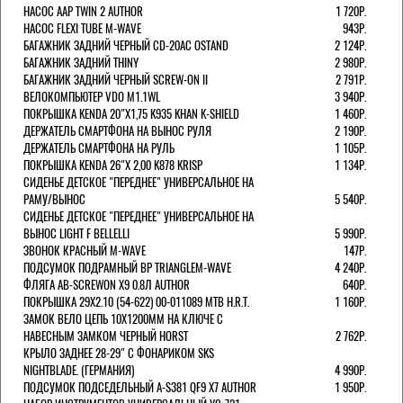
НАСОС AAP TWIN 2 AUTHOR
1 720Р.
НАСОС FLEXI TUBE M-WAVE
943Р.
БАГАЖНИК ЗАДНИЙ ЧЕРНЫЙ СD-20AC OSTAND
2 124Р.
БАГАЖНИК ЗАДНИЙ THINY
2 980Р.
БАГАЖНИК ЗАДНИЙ ЧЕРНЫЙ SCREW-ON II
2 791Р.
ВЕЛОКОМПЬЮТЕР VDO M1.1WL
3 940Р.
ПОКРЫШКА KENDA 20"Х1,75 K935 KHAN K-SHIELD
1 460Р.
ДЕРЖАТЕЛЬ СМАРТФОНА НА ВЫНОС РУЛЯ
2 190Р.
ДЕРЖАТЕЛЬ СМАРТФОНА НА РУЛЬ
1 105Р.
ПОКРЫШКА KENDA 26"Х 2,00 K878 KRISP
1 134Р.
СИДЕНЬЕ ДЕТСКОЕ "ПЕРЕДНЕЕ" УНИВЕРСАЛЬНОЕ НА
РАМУ/ВЫНОС
5 540Р.
СИДЕНЬЕ ДЕТСКОЕ "ПЕРЕДНЕЕ" УНИВЕРСАЛЬНОЕ НА
ВЫНОС LIGHT F BELLELLI
5 990Р.
ЗВОНОК КРАСНЫЙ M-WAVE
147Р.
ПОДСУМОК ПОДРАМНЫЙ BP TRIANGLEM-WAVE
4 240Р.
ФЛЯГА AB-SCREWON X9 0.8Л AUTHOR
640Р.
ПОКРЫШКА 29X2.10 (54-622) 00-011089 MTB H.R.T.
1 160Р.
ЗАМОК ВЕЛО ЦЕПЬ 10Х1200ММ НА КЛЮЧЕ С
НАВЕСНЫМ ЗАМКОМ ЧЕРНЫЙ HORST
2 762Р.
КРЫЛО ЗАДНЕЕ 28-29" С ФОНАРИКОМ SKS
NIGHTBLADE. (ГЕРМАНИЯ)
4 990Р.
ПОДСУМОК ПОДСЕДЕЛЬНЫЙ A-S381 QF9 X7 AUTHOR
1 950Р.