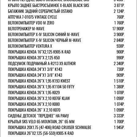
КРЫЛО ЗАДНЕЕ БЫСТРОСЪЕМНОЕ X-BLADE BLACK SKS
3 871Р.
БАГАЖНИК ЗАДНИЙ СЕРЕБРИСТЫЙ OSTAND
2 124Р.
АПТЕЧКА 7-01075 VINTAGE CYCLE
760Р.
ВЕЛОКОМПЬЮТЕР VDO M ZERO
1 760Р.
ВЕЛОТРЕНАЖЕР M-WAVE
17 900Р.
ВЕЛОКОМПЬЮТЕР X-IV SILICON СИНИЙ M-WAVE
3 900Р.
ВЕЛОКОМПЬЮТЕР X-IV SILICON ЧЕРНЫЙ M-WAVE
2 840Р.
ВЕЛОКОМПЬЮТЕР VENTURA Х
938Р.
ПОКРЫШКА KENDA 16"Х2,125 K905 K-RAD
900Р.
ПОКРЫШКА KENDA 20"Х 2,125 K50
990Р.
ПОДСУМОК ПОДРАМНЫЙ A-R213 X9 AUTHOR
2 340Р.
ПОКРЫШКА KENDA 24"Х1 3/8" K143
730Р.
ПОКРЫШКА KENDA 24"Х1 3/8" K143
909Р.
ПОКРЫШКА KENDA 26"Х 1,95 K193 KWEST
1 510Р.
ПОКРЫШКА KENDA 26"Х 1,95 K1104 50 FIFTY
1 380Р.
ПОКРЫШКА KENDA 26"Х 1,95 K829
1 078Р.
ПОКРЫШКА KENDA 26"Х 2,10 K876F KLAW
1 098Р.
ПОКРЫШКА KENDA 26"Х 2,10 K880
1 074Р.
ПОКРЫШКА KENDA 26" Х 2,10 K870
1 098Р.
СИДЕНЬЕ ДЕТСКОЕ "ПЕРЕДНЕЕ" НА РАМУ
3 333Р.
КРЫЛЬЯ SKS VELO 65 MOUNTAIN, 26" 65 ММ
1 700Р.
ПОКРЫШКА 20X1.75 (47-406) ROAD CRUISER SCHWALBE
1 945Р.
ПОКРЫШКА 26"Х2.125 (56-559) K905 K-RAD