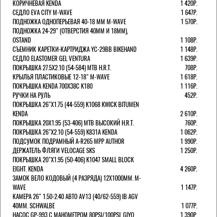
КОРИЧНЕВАЯ KENDA
1 420Р.
СЕДЛО EVA CITY M-WAVE
1 647Р.
ПОДНОЖКА ОДНОПЕРЬЕВАЯ 40-18 ММ M-WAVE
1 570Р.
ПОДНОЖКА 24-29" (ОТВЕРСТИЯ 40ММ И 18ММ),
OSTAND
1 108Р.
СЪЕМНИК КАРЕТКИ-КАРТРИДЖА YC-29BB BIKEHAND
1 148Р.
СЕДЛО ELASTOMER GEL VENTURA
1 639Р.
ПОКРЫШКА 27.5X2.10 (54-584) MTB H.R.T.
708Р.
КРЫЛЬЯ ПЛАСТИКОВЫЕ 12-18" M-WAVE
1 618Р.
ПОКРЫШКА KENDA 700Х38С K180
1 116Р.
РУЧКИ НА РУЛЬ
452Р.
ПОКРЫШКА 26"Х1.75 (44-559) K1068 KWICK BITUMEN
KENDA
2 610Р.
ПОКРЫШКА 20X1.95 (53-406) MTB ВЫСОКИЙ H.R.T.
760Р.
ПОКРЫШКА 26"Х2.10 (54-559) K831A KENDA
1 062Р.
ПОДСУМОК ПОДРАМНЫЙ A-R265 MPP AUTHOR
1 990Р.
ДЕРЖАТЕЛЬ ФЛЯГИ VELOCAGE SKS
1 250Р.
ПОКРЫШКА 20"Х1.95 (50-406) K1047 SMALL BLOCK
EIGHT. KENDA
4 260Р.
ЗАМОК ВЕЛО КОДОВЫЙ (4 РАЗРЯДА) 12Х1000ММ. M-
WAVE
1 147Р.
КАМЕРА 26" 1.50-2.40 АВТО AV13 (40/62-559) IB AGV
40MM. SCHWALBE
1 077Р.
НАСОС GP-993 С МАНОМЕТРОМ 80PSI/100PSI. GIYO
1 390Р.