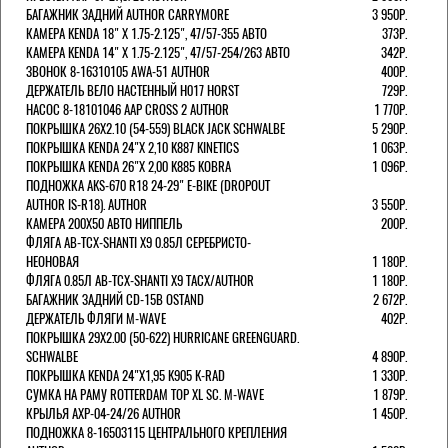
БАГАЖНИК ЗАДНИЙ AUTHOR CARRYMORE
3 950Р.
КАМЕРА KENDA 18" Х 1.75-2.125", 47/57-355 АВТО
373Р.
КАМЕРА KENDA 14" Х 1.75-2.125", 47/57-254/263 АВТО
342Р.
ЗВОНОК 8-16310105 AWA-51 AUTHOR
400Р.
ДЕРЖАТЕЛЬ ВЕЛО НАСТЕННЫЙ H017 HORST
729Р.
НАСОС 8-18101046 AAP CROSS 2 AUTHOR
1 770Р.
ПОКРЫШКА 26X2.10 (54-559) BLACK JACK SCHWALBE
5 290Р.
ПОКРЫШКА KENDA 24"Х 2,10 K887 KINETICS
1 063Р.
ПОКРЫШКА KENDA 26"Х 2,00 K885 KOBRA
1 096Р.
ПОДНОЖКА AKS-670 R18 24-29" E-BIKE (DROPOUT
AUTHOR IS-R18). AUTHOR
3 550Р.
КАМЕРА 200Х50 АВТО НИППЕЛЬ
200Р.
ФЛЯГА AB-TCX-SHANTI X9 0.85Л СЕРЕБРИСТО-
НЕОНОВАЯ
1 180Р.
ФЛЯГА 0.85Л AB-TCX-SHANTI X9 TACX/AUTHOR
1 180Р.
БАГАЖНИК ЗАДНИЙ CD-15B OSTAND
2 672Р.
ДЕРЖАТЕЛЬ ФЛЯГИ M-WAVE
402Р.
ПОКРЫШКА 29X2.00 (50-622) HURRICANE GREENGUARD.
SCHWALBE
4 890Р.
ПОКРЫШКА KENDA 24"Х1,95 K905 K-RAD
1 330Р.
СУМКА НА РАМУ ROTTERDAM TOP XL SC. M-WAVE
1 879Р.
КРЫЛЬЯ AXP-04-24/26 AUTHOR
1 450Р.
ПОДНОЖКА 8-16503115 ЦЕНТРАЛЬНОГО КРЕПЛЕНИЯ