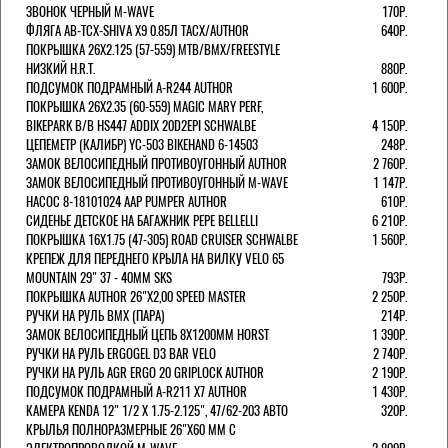
ЗВОНОК ЧЕРНЫЙ M-WAVE
170Р.
ФЛЯГА AB-TCX-SHIVA X9 0.85Л TACX/AUTHOR
640Р.
ПОКРЫШКА 26X2.125 (57-559) MTB/BMX/FREESTYLE
НИЗКИЙ H.R.T.
880Р.
ПОДСУМОК ПОДРАМНЫЙ A-R244 AUTHOR
1 600Р.
ПОКРЫШКА 26X2.35 (60-559) MAGIC MARY PERF,
BIKEPARK B/B HS447 ADDIX 20D2EPI SCHWALBE
4 150Р.
ЦЕПЕМЕТР (КАЛИБР) YC-503 BIKEHAND 6-14503
248Р.
ЗАМОК ВЕЛОСИПЕДНЫЙ ПРОТИВОУГОННЫЙ AUTHOR
2 760Р.
ЗАМОК ВЕЛОСИПЕДНЫЙ ПРОТИВОУГОННЫЙ M-WAVE
1 147Р.
НАСОС 8-18101024 AAP PUMPER AUTHOR
610Р.
СИДЕНЬЕ ДЕТСКОЕ НА БАГАЖНИК PEPE BELLELLI
6 210Р.
ПОКРЫШКА 16X1.75 (47-305) ROAD CRUISER SCHWALBE
1 560Р.
КРЕПЕЖ ДЛЯ ПЕРЕДНЕГО КРЫЛА НА ВИЛКУ VELO 65
MOUNTAIN 29" 37 - 40ММ SKS
793Р.
ПОКРЫШКА AUTHOR 26"Х2,00 SPEED MASTER
2 250Р.
РУЧКИ НА РУЛЬ BMX (ПАРА)
214Р.
ЗАМОК ВЕЛОCИПЕДНЫЙ ЦЕПЬ 8Х1200ММ HORST
1 390Р.
РУЧКИ НА РУЛЬ ERGOGEL D3 BAR VELO
2 740Р.
РУЧКИ НА РУЛЬ AGR ERGO 20 GRIPLOCK AUTHOR
2 190Р.
ПОДСУМОК ПОДРАМНЫЙ A-R211 X7 AUTHOR
1 430Р.
КАМЕРА KENDA 12" 1/2 Х 1.75-2.125", 47/62-203 АВТО
320Р.
КРЫЛЬЯ ПОЛНОРАЗМЕРНЫЕ 26"Х60 ММ С