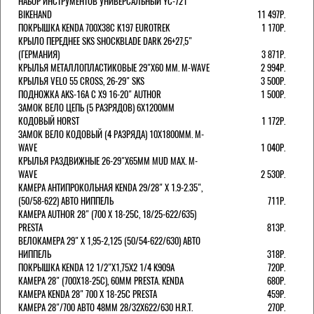
НАБОР ИНСТРУМЕНТОВ УНИВЕРСАЛЬНЫЙ YC-721
BIKEHAND
11 497Р.
ПОКРЫШКА KENDA 700Х38С K197 EUROTREK
1 170Р.
КРЫЛО ПЕРЕДНЕЕ SKS SHOCKBLADE DARK 26+27,5"
(ГЕРМАНИЯ)
3 871Р.
КРЫЛЬЯ МЕТАЛЛОПЛАСТИКОВЫЕ 29"Х60 ММ. M-WAVE
2 994Р.
КРЫЛЬЯ VELO 55 CROSS, 26-29" SKS
3 500Р.
ПОДНОЖКА AKS-16A C X9 16-20" AUTHOR
1 500Р.
ЗАМОК ВЕЛО ЦЕПЬ (5 РАЗРЯДОВ) 6Х1200ММ
КОДОВЫЙ HORST
1 172Р.
ЗАМОК ВЕЛО КОДОВЫЙ (4 РАЗРЯДА) 10Х1800ММ. M-
WAVE
1 040Р.
КРЫЛЬЯ РАЗДВИЖНЫЕ 26-29"Х65ММ MUD MAX. M-
WAVE
2 530Р.
КАМЕРА АНТИПРОКОЛЬНАЯ KENDA 29/28" Х 1.9-2.35",
(50/58-622) АВТО НИППЕЛЬ
711Р.
КАМЕРА AUTHOR 28" (700 Х 18-25С, 18/25-622/635)
PRESTA
813Р.
ВЕЛОКАМЕРА 29" X 1,95-2,125 (50/54-622/630) АВТО
НИППЕЛЬ
318Р.
ПОКРЫШКА KENDA 12 1/2"Х1,75X2 1/4 K909A
720Р.
КАМЕРА 28" (700Х18-25С), 60ММ PRESTA. KENDA
680Р.
КАМЕРА KENDA 28" 700 Х 18-25С PRESTA
459Р.
КАМЕРА 28"/700 АВТО 48ММ 28/32Х622/630 H.R.T.
270Р.