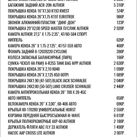
БАГАЖНИК ЗАДНИЙ ACR-20N AUTHOR
5 310Р.
ПОКРЫШКА KENDA 16"Х1,50 K193 KWEST
574Р.
ПОКРЫШКА KENDA 26"Х1,75 K197 EUROTREK
986Р.
ЗВОНОК АЛЮМИНИЙ/ПЛАСТИК "ДИНГ-ДОН"
123Р.
ПОКРЫШКА 29"Х2,00 SPEED MASTER П/СЛИК AUTHOR
2 920Р.
КАМЕРА AUTHOR 27,5" Х 1.75-2.35", 47/60-584 СПОРТ
НИППЕЛЬ
626Р.
КАМЕРА KENDA 26" Х 1.75-2.125", 47/57-559 АВТО
468Р.
ФОНАРЬ ЗАДНИЙ 8-12039220 CYCLONE
390Р.
КОЛЕСА ЗАПАСНЫЕ БАЛАНСИРНЫЕ (ПАРА)
166Р.
CУМКА-ЧЕХОЛ НА РАМУ A-R255 TANK BAG MPP AUTHOR
2 630Р.
ПОКРЫШКА KENDA 26"Х 2,10 K848
1 098Р.
ПОКРЫШКА KENDA 26"Х 2,125 K50 60TPI
1 689Р.
ПОКРЫШКА 24X1.90 (47-507) BLACK JACK SCHWALBE
2 040Р.
ПОКРЫШКА 24X2.00 (50-507) LAND CRUISER SCHWALBE
2 440Р.
КАМЕРА АНТИПРОКОЛЬНАЯ KENDA 28" 700 Х 28-45C
АВТО НИППЕЛЬ
658Р.
ВЕЛОКАМЕРА KENDA 20" Х 3,00", 68-406 АВТО
696Р.
КРЫЛЬЯ 00-170280 УНИВЕРСАЛЬНЫЕ HORST
2 550Р.
КОРЗИНА ПЕРЕДНЯЯ БЫСТРОСЪЕМНАЯ M-WAVE
6 610Р.
КРЫЛЬЯ ПОЛНОРАЗМЕРНЫЕ AXP-60 AUTHOR
2 180Р.
ДЕРЖАТЕЛЬ ФЛЯГИ АВС FLY 33 AUTHOR
1 490Р.
НАСОС AAP CROSS LITE AUTHOR
2 007Р.