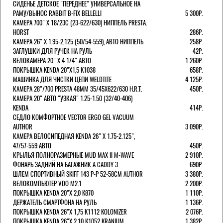
СИДЕНЬЕ ДЕТСКОЕ "ПЕРЕДНЕЕ" УНИВЕРСАЛЬНОЕ НА
РАМУ/ВЫНОС RABBIT B-FIX BELLELLI
5 300Р.
КАМЕРА 700" Х 18/23C (23-622/630) НИППЕЛЬ PRESTA.
HORST
286Р.
КАМЕРА 26" X 1,95-2,125 (50/54-559), АВТО НИППЕЛЬ
258Р.
ЗАГЛУШКИ ДЛЯ РУЧЕК НА РУЛЬ
42Р.
ВЕЛОКАМЕРА 20" Х 4 1/4" АВТО
1 260Р.
ПОКРЫШКА KENDA 20"Х1,5 K1038
658Р.
МАШИНКА ДЛЯ ЧИСТКИ ЦЕПИ WELDTITE
4 125Р.
КАМЕРА 28"/700 PRESTA 48ММ 35/45Х622/630 H.R.T.
450Р.
КАМЕРА 20" АВТО "УЗКАЯ" 1.25-1.50 (32/40-406)
KENDA
414Р.
СЕДЛО КОМФОРТНОЕ VECTOR ERGO GEL VACUUM
AUTHOR
3 090Р.
КАМЕРА ВЕЛОСИПЕДНАЯ KENDA 26" Х 1.75-2.125",
47/57-559 АВТО
450Р.
КРЫЛЬЯ ПОЛНОРАЗМЕРНЫЕ MUD MAX II M-WAVE
2 910Р.
ФОНАРЬ ЗАДНИЙ НА БАГАЖНИК A CADDY 3
690Р.
ШЛЕМ СПОРТИВНЫЙ SKIFF 143 Р-Р 52-58СМ AUTHOR
3 380Р.
ВЕЛОКОМПЬЮТЕР VDO M2.1
2 200Р.
ПОКРЫШКА KENDA 20"Х 2,0 K870
1 110Р.
ДЕРЖАТЕЛЬ СМАРТФОНА НА РУЛЬ
1 136Р.
ПОКРЫШКА KENDA 26"Х 1,75 K1112 KOLONIZER
2 076Р.
ПОКРЫШКА KENDA 26"Х 2,10 K1052 KRANIUM
1 382Р.