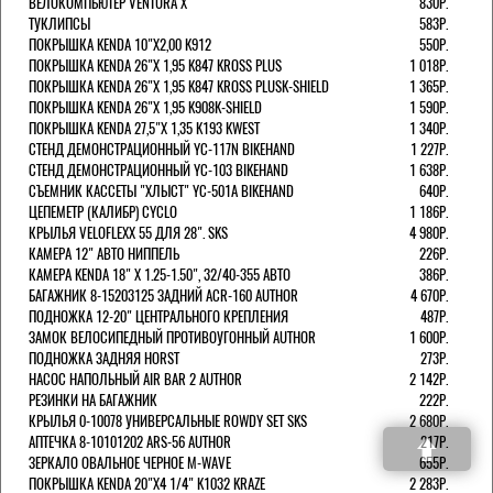
ВЕЛОКОМПЬЮТЕР VENTURA Х
830Р.
ТУКЛИПСЫ
583Р.
ПОКРЫШКА KENDA 10"Х2,00 K912
550Р.
ПОКРЫШКА KENDA 26"Х 1,95 K847 KROSS PLUS
1 018Р.
ПОКРЫШКА KENDA 26"Х 1,95 K847 KROSS PLUSK-SHIELD
1 365Р.
ПОКРЫШКА KENDA 26"Х 1,95 K908K-SHIELD
1 590Р.
ПОКРЫШКА KENDA 27,5"Х 1,35 K193 KWEST
1 340Р.
СТЕНД ДЕМОНСТРАЦИОННЫЙ YC-117N BIKEHAND
1 227Р.
СТЕНД ДЕМОНСТРАЦИОННЫЙ YC-103 BIKEHAND
1 638Р.
СЪЕМНИК КАССЕТЫ "ХЛЫСТ" YC-501A BIKEHAND
640Р.
ЦЕПЕМЕТР (КАЛИБР) CYCLO
1 186Р.
КРЫЛЬЯ VELOFLEXX 55 ДЛЯ 28". SKS
4 980Р.
КАМЕРА 12" АВТО НИППЕЛЬ
226Р.
КАМЕРА KENDA 18" Х 1.25-1.50", 32/40-355 АВТО
386Р.
БАГАЖНИК 8-15203125 ЗАДНИЙ ACR-160 AUTHOR
4 670Р.
ПОДНОЖКА 12-20" ЦЕНТРАЛЬНОГО КРЕПЛЕНИЯ
487Р.
ЗАМОК ВЕЛОСИПЕДНЫЙ ПРОТИВОУГОННЫЙ AUTHOR
1 600Р.
ПОДНОЖКА ЗАДНЯЯ HORST
273Р.
НАСОС НАПОЛЬНЫЙ AIR BAR 2 AUTHOR
2 142Р.
РЕЗИНКИ НА БАГАЖНИК
222Р.
КРЫЛЬЯ 0-10078 УНИВЕРСАЛЬНЫЕ ROWDY SET SKS
2 680Р.
АПТЕЧКА 8-10101202 ARS-56 AUTHOR
217Р.
ЗЕРКАЛО ОВАЛЬНОЕ ЧЕРНОЕ M-WAVE
655Р.
ПОКРЫШКА KENDA 20"Х4 1/4" K1032 KRAZE
2 283Р.