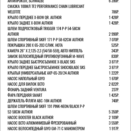
АНТИПРОКОЛ, SCHWALBE
6 390Р.
СМАЗКА 100МЛ TF2 PERFORMANCE CHAIN LUBRICANT
WELDTITE
786Р.
КРЫЛО ПЕРЕДНЕЕ X-BOW QR. AUTHOR
1 428Р.
КРЫЛО ЗАДНЕЕ X-BOW AUTHOR
1 428Р.
ШЛЕМ ПОДРОСТКОВЫЙ TRIGGER 174 Р-Р 54-58СМ
AUTHOR
2 990Р.
ШЛЕМ СПОРТИВНЫЙ SKIFF 171 Р-Р 58-62СМ AUTHOR
7 070Р.
ПОКРЫШКА 280 X 65-203 СЛИК. HOTA
525Р.
КАМЕРА 26" X 2,125-2,3 (54/58-559), АВТО НИППЕЛЬ
343Р.
ЗАМОК ВЕЛОСИПЕДНЫЙ ПРОТИВОУГОННЫЙ M-WAVE
830Р.
КРЫЛО ЗАДНЕЕ БЫСТРОСЪЕМНОЕ X-BLADE SKS
3 871Р.
КРЫЛО ПЕРЕДНЕЕ БЫСТРОСЪЕМНОЕ SHOCKBLADE SKS
3 871Р.
КРЫЛЬЯ УНИВЕРСАЛЬНЫЕ AXP-65-20/24 AUTHOR
1 222Р.
НАСОС НАПОЛЬНЫЙ GIYO
1 670Р.
НАСОС ДЛЯ ВИЛОК ВЕТО
2 822Р.
ФОНАРЬ ЗАДНИЙ VENTURA
237Р.
ФАРА ПЕРЕДНЯЯ SMART
1 425Р.
ДЕРЖАТЕЛЬ ФЛЯГИ ABC-16N AUTHOR
740Р.
ШЛЕМ СПОРТИВНЫЙ SKIFF 191 PINK-NEON/BLACK Р-Р
52-58СМ AUTHOR
5 350Р.
НАСОС BOOSTER BLACK AUTHOR
2 109Р.
НАСОС BETO АЛЮМИНИЕВЫЙ ФРЕЗЕРОВАННЫЙ
3 550Р.
НАСОС ВЕЛОСИПЕДНЫЙ GIYO GM-71 С МАНОМЕТРОМ
1 917Р.