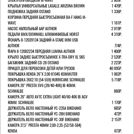
ЭЛЕКТРОПРОВОДКОЙ M-WAVE
2 809Р.
КРЫЛЬЯ УНИВЕРСАЛЬНЫЕ LASALLE ARIZONA BROWN
1 470Р.
ПОДНОЖКА ЗАДНЯЯ OSTAND
1 336Р.
КОРЗИНА ПЕРЕДНЯЯ БЫСТРОСЪЕМНАЯ BA-F HANG M-
WAVE
1 161Р.
НАСОС НАПОЛЬНЫЙ AAP AUTHOR
2 019Р.
ПЕДАЛИ BMX/DOWNHILL АЛЮМИНИЕВЫЕ HORST
4 310Р.
ФОНАРЬ 8-12039134 ЗАДНИЙ A-STAKE MINI USB
AUTHOR
774Р.
ФАРА 8-12002234 ПЕРЕДНЯЯ LUMINA AUTHOR
1 400Р.
КРЫЛО ЗАДНЕЕ БЫСТРОСЪЕМНОЕ X-TRA-DRY XL SKS
2 520Р.
БАГАЖНИК ЗАДНИЙ CD-28 OSTAND
2 223Р.
ПРИЦЕП ДЛЯ ПЕРЕВОЗКИ ДЕТЕЙ ИЛИ ГРУЗОВ
40 095Р.
ПОКРЫШКА KENDA 26"Х 2,00 K1045 KOMMUTER
1 062Р.
ПОКРЫШКА 26X2.10 (54-559) HURRICANE SCHWALBE
5 718Р.
КАМЕРА 20" PRESTA SV6 (28/40-406) IB 40MM.
SCHWALBE
880Р.
КАМЕРА 20" АВТО AV7C EXTRA LIGHT 40/60-406 IB AGV
40MM. SCHWALBE
1 170Р.
ДЕРЖАТЕЛЬ ВЕЛО НАСТЕННЫЙ YC-23SA BIKEHAND
685Р.
ДЕРЖАТЕЛЬ ВЕЛО НАСТЕННЫЙ YC-28H BIKEHAND
472Р.
ДЕРЖАТЕЛЬ ВЕЛО НАСТЕННЫЙ YC-30F BIKEHAND
2 157Р.
КАМЕРА 27,5" PRESTA 48ММ 2,00-2,35 (52/58-584)
KENDA
673Р.