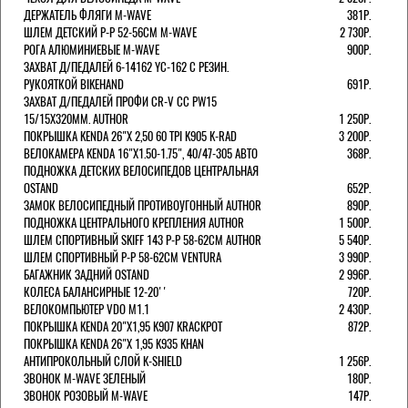
ДЕРЖАТЕЛЬ ФЛЯГИ M-WAVE
381Р.
ШЛЕМ ДЕТСКИЙ Р-Р 52-56СМ M-WAVE
2 730Р.
РОГА АЛЮМИНИЕВЫЕ M-WAVE
900Р.
ЗАХВАТ Д/ПЕДАЛЕЙ 6-14162 YC-162 С РЕЗИН.
РУКОЯТКОЙ BIKEHAND
691Р.
ЗАХВАТ Д/ПЕДАЛЕЙ ПРОФИ CR-V CC PW15
15/15X320ММ. AUTHOR
1 250Р.
ПОКРЫШКА KENDA 26"Х 2,50 60 TPI K905 K-RAD
3 200Р.
ВЕЛОКАМЕРА KENDA 16"Х1.50-1.75", 40/47-305 АВТО
368Р.
ПОДНОЖКА ДЕТСКИХ ВЕЛОСИПЕДОВ ЦЕНТРАЛЬНАЯ
OSTAND
652Р.
ЗАМОК ВЕЛОСИПЕДНЫЙ ПРОТИВОУГОННЫЙ AUTHOR
890Р.
ПОДНОЖКА ЦЕНТРАЛЬНОГО КРЕПЛЕНИЯ AUTHOR
1 500Р.
ШЛЕМ СПОРТИВНЫЙ SKIFF 143 Р-Р 58-62СМ AUTHOR
5 540Р.
ШЛЕМ СПОРТИВНЫЙ Р-Р 58-62СМ VENTURA
3 990Р.
БАГАЖНИК ЗАДНИЙ OSTAND
2 996Р.
КОЛЕСА БАЛАНСИРНЫЕ 12-20''
720Р.
ВЕЛОКОМПЬЮТЕР VDO M1.1
2 430Р.
ПОКРЫШКА KENDA 20"Х1,95 K907 KRACKPOT
872Р.
ПОКРЫШКА KENDA 26"Х 1,95 K935 KHAN
АНТИПРОКОЛЬНЫЙ СЛОЙ K-SHIELD
1 256Р.
ЗВОНОК M-WAVE ЗЕЛЕНЫЙ
180Р.
ЗВОНОК РОЗОВЫЙ M-WAVE
147Р.