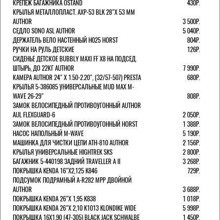
КРЕПЕЖ БАГАЖНИКА OSTAND
430Р.
КРЫЛЬЯ МЕТАЛЛОПЛАСТ. AXP-53 BLK 28"Х 53 ММ
AUTHOR
3 500Р.
СЕДЛО SONO ASL AUTHOR
5 040Р.
ДЕРЖАТЕЛЬ ВЕЛО НАСТЕННЫЙ H025 HORST
804Р.
РУЧКИ НА РУЛЬ ДЕТСКИЕ
126Р.
СИДЕНЬЕ ДЕТСКОЕ BUBBLY MAXI FF X8 НА ПОДСЕД.
ШТЫРЬ, ДО 22КГ AUTHOR
7 990Р.
КАМЕРА AUTHOR 24" Х 1.50-2.20", (32/57-507) PRESTA
680Р.
КРЫЛЬЯ 5-386085 УНИВЕРСАЛЬНЫЕ MUD MAX M-
WAVE 26-29"
808Р.
ЗАМОК ВЕЛОСИПЕДНЫЙ ПРОТИВОУГОННЫЙ AUTHOR
AUL FLEXGUARD-6
2 050Р.
ЗАМОК ВЕЛОСИПЕДНЫЙ ПРОТИВОУГОННЫЙ HORST
1 388Р.
НАСОС НАПОЛЬНЫЙ M-WAVE
5 190Р.
МАШИНКА ДЛЯ ЧИСТКИ ЦЕПИ ATH-810 AUTHOR
2 156Р.
КРЫЛЬЯ УНИВЕРСАЛЬНЫЕ HIGHTREK SKS
2 800Р.
БАГАЖНИК 5-440198 ЗАДНИЙ TRAVELLER A II
3 268Р.
ПОКРЫШКА KENDA 16"Х2,125 K846
729Р.
ПОДСУМОК ПОДРАМНЫЙ A-R282 MPP ДВОЙНОЙ
AUTHOR
3 688Р.
ПОКРЫШКА KENDA 26"Х 1,95 K838
1 018Р.
ПОКРЫШКА KENDA 26"Х 2,10 K1013 KLONDIKE WIDE
5 998Р.
ПОКРЫШКА 16X1.90 (47-305) BLACK JACK SCHWALBE
1 450Р.