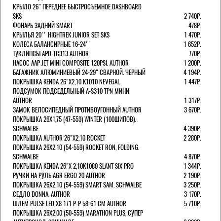
КРЫЛО 26" ПЕРЕДНЕЕ БЫСТРОСЪЕМНОЕ DASHBOARD
SKS
2 740Р.
ФОНАРЬ ЗАДНИЙ SMART
478Р.
КРЫЛЬЯ 20'' HIGHTREK JUNIOR SET SKS
1 470Р.
КОЛЕСА БАЛАНСИРНЫЕ 16-24''
1 652Р.
ТУКЛИПСЫ APD-TC313 AUTHOR
770Р.
НАСОС AAP JET MINI COMPOSITE 120PSI. AUTHOR
1 200Р.
БАГАЖНИК АЛЮМИНИЕВЫЙ 24-29" СВАРНОЙ. ЧЕРНЫЙ
4 194Р.
ПОКРЫШКА KENDA 26"Х2,10 K1010 NEVEGAL
1 447Р.
ПОДСУМОК ПОДСЕДЕЛЬНЫЙ A-S310 TPN МИНИ
AUTHOR
1 317Р.
ЗАМОК ВЕЛОСИПЕДНЫЙ ПРОТИВОУГОННЫЙ AUTHOR
3 670Р.
ПОКРЫШКА 26X1,75 (47-559) WINTER (100ШИПОВ).
SCHWALBE
4 390Р.
ПОКРЫШКА AUTHOR 26"Х2,10 ROCKET
2 280Р.
ПОКРЫШКА 26X2.10 (54-559) ROCKET RON, FOLDING.
SCHWALBE
4 870Р.
ПОКРЫШКА KENDA 26"Х 2,10K1080 SLANT SIX PRO
1 344Р.
РУЧКИ НА РУЛЬ AGR ERGO 20 AUTHOR
2 190Р.
ПОКРЫШКА 26X2.10 (54-559) SMART SAM. SCHWALBE
3 250Р.
СЕДЛО DONNA. AUTHOR
3 170Р.
ШЛЕМ PULSE LED X8 171 Р-Р 58-61 СМ AUTHOR
5 710Р.
ПОКРЫШКА 26X2.00 (50-559) MARATHON PLUS, СУПЕР