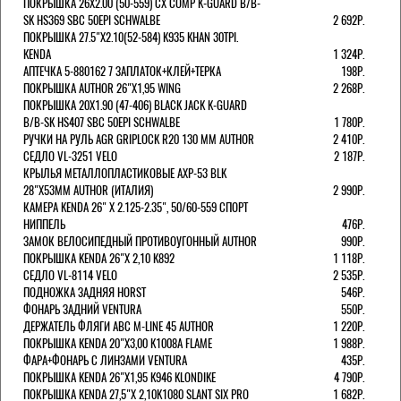
ПОКРЫШКА 26X2.00 (50-559) CX COMP K-GUARD B/B-
SK HS369 SBC 50EPI SCHWALBE
2 692Р.
ПОКРЫШКА 27.5"Х2.10(52-584) K935 KHAN 30TPI.
KENDA
1 324Р.
АПТЕЧКА 5-880162 7 ЗАПЛАТОК+КЛЕЙ+ТЕРКА
198Р.
ПОКРЫШКА AUTHOR 26"Х1,95 WING
2 268Р.
ПОКРЫШКА 20X1.90 (47-406) BLACK JACK K-GUARD
B/B-SK HS407 SBC 50EPI SCHWALBE
1 780Р.
РУЧКИ НА РУЛЬ AGR GRIPLOCK R20 130 ММ AUTHOR
2 410Р.
СЕДЛО VL-3251 VELO
2 187Р.
КРЫЛЬЯ МЕТАЛЛОПЛАСТИКОВЫЕ AXP-53 BLK
28"Х53ММ AUTHOR (ИТАЛИЯ)
2 990Р.
КАМЕРА KENDA 26" Х 2.125-2.35", 50/60-559 СПОРТ
НИППЕЛЬ
476Р.
ЗАМОК ВЕЛОСИПЕДНЫЙ ПРОТИВОУГОННЫЙ AUTHOR
990Р.
ПОКРЫШКА KENDA 26"Х 2,10 K892
1 118Р.
СЕДЛО VL-8114 VELO
2 535Р.
ПОДНОЖКА ЗАДНЯЯ HORST
546Р.
ФОНАРЬ ЗАДНИЙ VENTURA
550Р.
ДЕРЖАТЕЛЬ ФЛЯГИ АВС M-LINE 45 AUTHOR
1 220Р.
ПОКРЫШКА KENDA 20"Х3,00 K1008A FLAME
1 988Р.
ФАРА+ФОНАРЬ С ЛИНЗАМИ VENTURA
435Р.
ПОКРЫШКА KENDA 26"Х1,95 K946 KLONDIKE
4 790Р.
ПОКРЫШКА KENDA 27,5"Х 2,10K1080 SLANT SIX PRO
1 682Р.