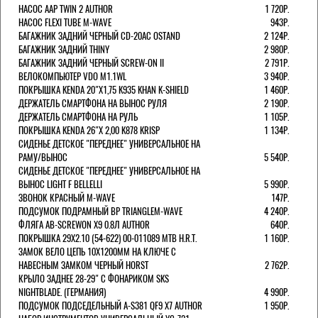
НАСОС AAP TWIN 2 AUTHOR
1 720Р.
НАСОС FLEXI TUBE M-WAVE
943Р.
БАГАЖНИК ЗАДНИЙ ЧЕРНЫЙ СD-20AC OSTAND
2 124Р.
БАГАЖНИК ЗАДНИЙ THINY
2 980Р.
БАГАЖНИК ЗАДНИЙ ЧЕРНЫЙ SCREW-ON II
2 791Р.
ВЕЛОКОМПЬЮТЕР VDO M1.1WL
3 940Р.
ПОКРЫШКА KENDA 20"Х1,75 K935 KHAN K-SHIELD
1 460Р.
ДЕРЖАТЕЛЬ СМАРТФОНА НА ВЫНОС РУЛЯ
2 190Р.
ДЕРЖАТЕЛЬ СМАРТФОНА НА РУЛЬ
1 105Р.
ПОКРЫШКА KENDA 26"Х 2,00 K878 KRISP
1 134Р.
СИДЕНЬЕ ДЕТСКОЕ "ПЕРЕДНЕЕ" УНИВЕРСАЛЬНОЕ НА
РАМУ/ВЫНОС
5 540Р.
СИДЕНЬЕ ДЕТСКОЕ "ПЕРЕДНЕЕ" УНИВЕРСАЛЬНОЕ НА
ВЫНОС LIGHT F BELLELLI
5 990Р.
ЗВОНОК КРАСНЫЙ M-WAVE
147Р.
ПОДСУМОК ПОДРАМНЫЙ BP TRIANGLEM-WAVE
4 240Р.
ФЛЯГА AB-SCREWON X9 0.8Л AUTHOR
640Р.
ПОКРЫШКА 29X2.10 (54-622) 00-011089 MTB H.R.T.
1 160Р.
ЗАМОК ВЕЛО ЦЕПЬ 10Х1200ММ НА КЛЮЧЕ С
НАВЕСНЫМ ЗАМКОМ ЧЕРНЫЙ HORST
2 762Р.
КРЫЛО ЗАДНЕЕ 28-29" С ФОНАРИКОМ SKS
NIGHTBLADE. (ГЕРМАНИЯ)
4 990Р.
ПОДСУМОК ПОДСЕДЕЛЬНЫЙ A-S381 QF9 X7 AUTHOR
1 950Р.