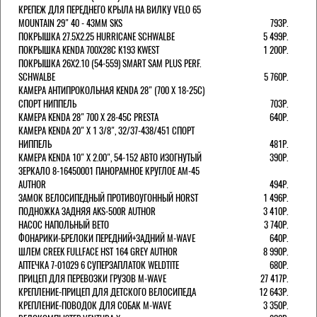
КРЕПЕЖ ДЛЯ ПЕРЕДНЕГО КРЫЛА НА ВИЛКУ VELO 65
MOUNTAIN 29" 40 - 43ММ SKS
793Р.
ПОКРЫШКА 27.5X2.25 HURRICANE SCHWALBE
5 499Р.
ПОКРЫШКА KENDA 700Х28С K193 KWEST
1 200Р.
ПОКРЫШКА 26X2.10 (54-559) SMART SAM PLUS PERF.
SCHWALBE
5 760Р.
КАМЕРА АНТИПРОКОЛЬНАЯ KENDA 28" (700 Х 18-25C)
СПОРТ НИППЕЛЬ
703Р.
КАМЕРА KENDA 28" 700 Х 28-45С PRESTA
640Р.
КАМЕРА KENDA 20" Х 1 3/8", 32/37-438/451 СПОРТ
НИППЕЛЬ
481Р.
КАМЕРА KENDA 10" Х 2.00", 54-152 АВТО ИЗОГНУТЫЙ
390Р.
ЗЕРКАЛО 8-16450001 ПАНОРАМНОЕ КРУГЛОЕ AM-45
AUTHOR
494Р.
ЗАМОК ВЕЛОСИПЕДНЫЙ ПРОТИВОУГОННЫЙ HORST
1 496Р.
ПОДНОЖКА ЗАДНЯЯ AKS-500R AUTHOR
3 410Р.
НАСОС НАПОЛЬНЫЙ BETO
3 740Р.
ФОНАРИКИ-БРЕЛОКИ ПЕРЕДНИЙ+ЗАДНИЙ M-WAVE
640Р.
ШЛЕМ CREEK FULLFACE HST 164 GREY AUTHOR
8 990Р.
АПТЕЧКА 7-01029 6 СУПЕРЗАПЛАТОК WELDTITE
680Р.
ПРИЦЕП ДЛЯ ПЕРЕВОЗКИ ГРУЗОВ M-WAVE
27 417Р.
КРЕПЛЕНИЕ-ПРИЦЕП ДЛЯ ДЕТСКОГО ВЕЛОСИПЕДА
12 643Р.
КРЕПЛЕНИЕ-ПОВОДОК ДЛЯ СОБАК M-WAVE
3 350Р.