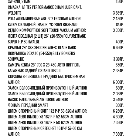
SW-BND, 21ММ
150Р.
СМАЗКА 1Л TF2 PERFORMANCE CHAIN LUBRICANT.
WELDTITE
3 669Р.
РОГА АЛЮМИНИЕВЫЕ ABE-302 ERGOBAR AUTHOR
2 180Р.
КЛЮЧ СКЛАДНОЙ (НАБОР) YC-286N BIKEHAND
847Р.
СЕДЛО КОМФОРТНОЕ SOFT TOUCH VACUUM AUTHOR
3 350Р.
ЛЕНТА ОБОДНАЯ (2 ШТ) 26" (20-559) POLYURETHANE
SUPER H.P SCHWALBE
400Р.
КРЫЛЬЯ 29" SKS SHOCKBLADE+X-BLADE DARK.
6 650Р.
ПОКРЫШКА 26X2.10 (54-559) BILLY BONKERS
SCHWALBE
3 387Р.
КАМЕРА KENDA 28" 700 Х 28-45С АВТО НИППЕЛЬ
530Р.
БАГАЖНИК ЗАДНИЙ OSTAND DISC II
2 384Р.
КОРЗИНА 8-15290005 ПЕРЕДНЯЯ БЫСТРОСЪЕМНАЯ
AUTHOR
6 900Р.
ЗАМОК ВЕЛОСИПЕДНЫЙ ПРОТИВОУГОННЫЙ AUTHOR
680Р.
ЗАМОК ВЕЛОСИПЕДНЫЙ ПРОТИВОУГОННЫЙ AUTHOR
2 038Р.
НАСОС НАПОЛЬНЫЙ AIR TURBO AUTHOR
3 540Р.
ФОНАРЬ ПЕРЕДНИЙ SMART
930Р.
ШЛЕМ СПОРТИВНЫЙ SKIFF 172 Р-Р 58-62СМ AUTHOR
6 230Р.
ШЛЕМ AERO INMOLD X8 162 Р-Р 52-58СМ AUTHOR
4 300Р.
ШЛЕМ AERO INMOLD X8 162 Р-Р 58-62СМ AUTHOR
7 350Р.
ШЛЕМ СПОРТИВНЫЙ CREEK HST 161Р-Р 57-60 СМ
AUTHOR
7 360Р.