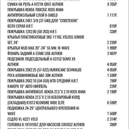
СУМКА НА РУЛЬ A-H721N QRX7 AUTHOR
6 705Р.
ПОКРЫШКА KENDA 700Х35С K935 KHAN
АНТИПРОКОЛЬНЫЙ СЛОЙ K-SHIELD
1 111Р.
ПОКРЫШКА 24X1 3/8 (37-540) ДЛЯ "СОВЕТСКИХ"
ВЕЛО СЕРАЯ H.R.T.
810Р.
ПОКРЫШКА 12X2.00 (50-203) H.R.T.
338Р.
КРЫЛЬЯ ПЛАСТИКАТОВЫЕ SKS-11165, VELO55 JUNIOR
SET, 24"
2 230Р.
КРЫЛЬЯ MUD MAX 20"-24" 55 ММ. M-WAVE
1 990Р.
ФОНАРЬ ЗАДНИЙ A-STAKE USB AUTHOR
2 007Р.
ПОДСУМОК ПОДСЕДЕЛЬНЫЙ A-S3152 SUMO X9
AUTHOR
4 050Р.
ПОКРЫШКА 29X2.25 (57-622) HURRICANE SCHWALBE
4 050Р.
РОГА АЛЮМИНИЕВЫЕ ABE-30N AUTHOR
1 590Р.
ПОКРЫШКА 26X2.10 (54-559) MTB СРЕДНИЙ H.R.T.
790Р.
КАМЕРА 10" АВТО НИППЕЛЬ
226Р.
ПОКРЫШКА АНТИПОКОЛ. KENDA 27,5"Х 2,10 K935 KHAN
2 190Р.
ПОКРЫШКА KENDA 27,5"Х 2,10 КЕВЛАРОВЫЙ КОРД
(СКЛАДНАЯ) K1013 KLONDIKE WIDE ELITE
6 590Р.
ПОДНОЖКА 24-29" ЦЕНТРАЛЬНОГО КРЕПЛЕНИЯ M-
WAVE
1 500Р.
СЕДЛО VL-6221 VELO
2 314Р.
ГОЛОВКА 8-18191057 ДЛЯ НАСОСОВ CROSS2 AUTHOR
390Р.