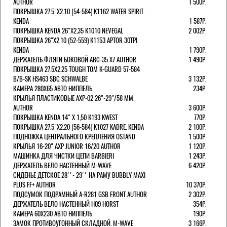
AUTHOR
1 500Р.
ПОКРЫШКА 27.5"Х2.10 (54-584) K1162 WATER SPIRIT.
KENDA
1 587Р.
ПОКРЫШКА KENDA 26"Х2,35 K1010 NEVEGAL
2 002Р.
ПОКРЫШКА 26"Х2.10 (52-559) K1153 APTOR 30TPI
KENDA
1 790Р.
ДЕРЖАТЕЛЬ ФЛЯГИ БОКОВОЙ ABC-35 X7 AUTHOR
1 490Р.
ПОКРЫШКА 27.5X2.25 TOUGH TOM K-GUARD 57-584
B/B-SK HS463 SBC SCHWALBE
3 132Р.
КАМЕРА 280Х65 АВТО НИППЕЛЬ
234Р.
КРЫЛЬЯ ПЛАСТИКОВЫЕ AXP-02 26"-29"/58 ММ.
AUTHOR
3 600Р.
ПОКРЫШКА KENDA 14" Х 1,50 K193 KWEST
770Р.
ПОКРЫШКА 27.5"Х2.20 (56-584) K1027 KADRE. KENDA
2 100Р.
ПОДНОЖКА ЦЕНТРАЛЬНОГО КРЕПЛЕНИЯ OSTAND
1 500Р.
КРЫЛЬЯ 16-20" AXP JUNIOR 16/20 AUTHOR
1 120Р.
МАШИНКА ДЛЯ ЧИСТКИ ЦЕПИ BARBIERI
1 243Р.
ДЕРЖАТЕЛЬ ВЕЛО НАСТЕННЫЙ M-WAVE
6 420Р.
СИДЕНЬЕ ДЕТСКОЕ 28''- 29'' НА РАМУ BUBBLY MAXI
PLUS FF+ AUTHOR
10 370Р.
ПОДСУМОК ПОДРАМНЫЙ A-R281 GSB FRONT AUTHOR
2 302Р.
ДЕРЖАТЕЛЬ ВЕЛО НАСТЕННЫЙ H09 HORST
354Р.
КАМЕРА 60X230 АВТО НИППЕЛЬ
190Р.
ЗАМОК ПРОТИВОУГОННЫЙ СКЛАДНОЙ. M-WAVE
3 166Р.