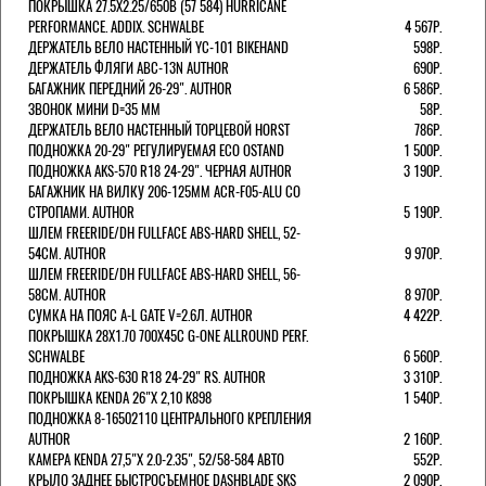
ПОКРЫШКА 27.5X2.25/650B (57 584) HURRICANE
PERFORMANCE. ADDIX. SCHWALBE
4 567Р.
ДЕРЖАТЕЛЬ ВЕЛО НАСТЕННЫЙ YC-101 BIKEHAND
598Р.
ДЕРЖАТЕЛЬ ФЛЯГИ ABC-13N AUTHOR
690Р.
БАГАЖНИК ПЕРЕДНИЙ 26-29". AUTHOR
6 586Р.
ЗВОНОК МИНИ D=35 ММ
58Р.
ДЕРЖАТЕЛЬ ВЕЛО НАСТЕННЫЙ ТОРЦЕВОЙ HORST
786Р.
ПОДНОЖКА 20-29" РЕГУЛИРУЕМАЯ ECO OSTAND
1 500Р.
ПОДНОЖКА AKS-570 R18 24-29". ЧЕРНАЯ AUTHOR
3 190Р.
БАГАЖНИК НА ВИЛКУ 206-125ММ ACR-F05-ALU СО
СТРОПАМИ. AUTHOR
5 190Р.
ШЛЕМ FREERIDE/DH FULLFACE ABS-HARD SHELL, 52-
54СМ. AUTHOR
9 970Р.
ШЛЕМ FREERIDE/DH FULLFACE ABS-HARD SHELL, 56-
58СМ. AUTHOR
8 970Р.
СУМКА НА ПОЯС A-L GATE V=2.6Л. AUTHOR
4 422Р.
ПОКРЫШКА 28X1.70 700X45C G-ONE ALLROUND PERF.
SCHWALBE
6 560Р.
ПОДНОЖКА AKS-630 R18 24-29" RS. AUTHOR
3 310Р.
ПОКРЫШКА KENDA 26"Х 2,10 K898
1 540Р.
ПОДНОЖКА 8-16502110 ЦЕНТРАЛЬНОГО КРЕПЛЕНИЯ
AUTHOR
2 160Р.
КАМЕРА KENDA 27,5"Х 2.0-2.35", 52/58-584 АВТО
552Р.
КРЫЛО ЗАДНЕЕ БЫСТРОСЪЕМНОЕ DASHBLADE SKS
2 090Р.