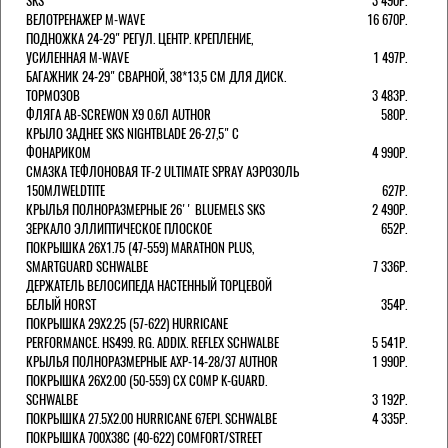
SKS
3 490Р.
ВЕЛОТРЕНАЖЕР M-WAVE
16 670Р.
ПОДНОЖКА 24-29" РЕГУЛ. ЦЕНТР. КРЕПЛЕНИЕ,
УСИЛЕННАЯ M-WAVE
1 497Р.
БАГАЖНИК 24-29" СВАРНОЙ, 38*13,5 СМ ДЛЯ ДИСК.
ТОРМОЗОВ
3 483Р.
ФЛЯГА AB-SCREWON X9 0.6Л AUTHOR
580Р.
КРЫЛО ЗАДНЕЕ SKS NIGHTBLADE 26-27,5" С
ФОНАРИКОМ
4 990Р.
СМАЗКА ТЕФЛОНОВАЯ TF-2 ULTIMATE SPRAY АЭРОЗОЛЬ
150МЛWELDTITE
627Р.
КРЫЛЬЯ ПОЛНОРАЗМЕРНЫЕ 26'' BLUEMELS SKS
2 490Р.
ЗЕРКАЛО ЭЛЛИПТИЧЕСКОЕ ПЛОСКОЕ
652Р.
ПОКРЫШКА 26X1.75 (47-559) MARATHON PLUS,
SMARTGUARD SCHWALBE
7 336Р.
ДЕРЖАТЕЛЬ ВЕЛОCИПЕДА НАСТЕННЫЙ ТОРЦЕВОЙ
БЕЛЫЙ HORST
354Р.
ПОКРЫШКА 29X2.25 (57-622) HURRICANE
PERFORMANCE. HS499. RG. ADDIX. REFLEX SCHWALBE
5 541Р.
КРЫЛЬЯ ПОЛНОРАЗМЕРНЫЕ AXP-14-28/37 AUTHOR
1 990Р.
ПОКРЫШКА 26X2.00 (50-559) CX COMP K-GUARD.
SCHWALBE
3 192Р.
ПОКРЫШКА 27.5X2.00 HURRICANE 67EPI. SCHWALBE
4 335Р.
ПОКРЫШКА 700X38С (40-622) COMFORT/STREET