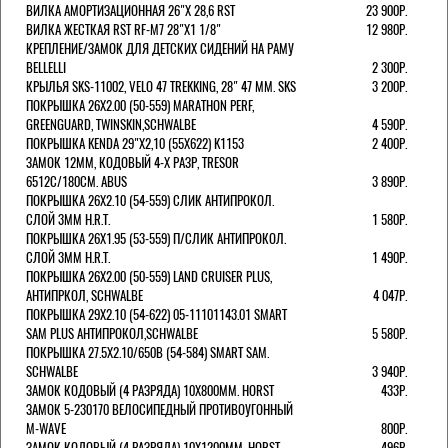
ВИЛКА АМОРТИЗАЦИОННАЯ 26"Х 28,6 RST
23 900Р.
ВИЛКА ЖЕСТКАЯ RST RF-M7 28"Х1 1/8"
12 980Р.
КРЕПЛЕНИЕ/ЗАМОК ДЛЯ ДЕТСКИХ СИДЕНИЙ НА РАМУ
BELLELLI
2 300Р.
КРЫЛЬЯ SKS-11002, VELO 47 TREKKING, 28" 47 ММ. SKS
3 200Р.
ПОКРЫШКА 26X2.00 (50-559) MARATHON PERF,
GREENGUARD, TWINSKIN,SCHWALBE
4 590Р.
ПОКРЫШКА KENDA 29"Х2,10 (55X622) K1153
2 400Р.
ЗАМОК 12ММ, КОДОВЫЙ 4-Х РАЗР, TRESOR
6512C/180СМ. ABUS
3 890Р.
ПОКРЫШКА 26X2.10 (54-559) СЛИК АНТИПРОКОЛ.
СЛОЙ 3ММ H.R.T.
1 580Р.
ПОКРЫШКА 26X1.95 (53-559) П/СЛИК АНТИПРОКОЛ.
СЛОЙ 3ММ H.R.T.
1 490Р.
ПОКРЫШКА 26X2.00 (50-559) LAND CRUISER PLUS,
АНТИПРКОЛ, SCHWALBE
4 047Р.
ПОКРЫШКА 29X2.10 (54-622) 05-11101143.01 SMART
SAM PLUS АНТИПРОКОЛ,SCHWALBE
5 580Р.
ПОКРЫШКА 27.5X2.10/650B (54-584) SMART SAM.
SCHWALBE
3 940Р.
ЗАМОК КОДОВЫЙ (4 РАЗРЯДА) 10Х800ММ. HORST
433Р.
ЗАМОК 5-230170 ВЕЛОСИПЕДНЫЙ ПРОТИВОУГОННЫЙ
M-WAVE
800Р.
ЗАМОК КОДОВЫЙ (4 РАЗРЯДА) 10Х1200ММ. HORST
496Р.