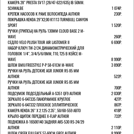
КАМЕРА 28" PRESTA SV17 (28/47-622/635) IB 50MM.
SCHWALBE
1 074Р.
КРЕПЕЖ НАСОСОВ К РАМЕ ВЕЛОСИПЕДА AUTHOR
230Р.
ПОКРЫШКА KENDA 29"Х2,00 K1113 TURNBULL CANYON
SPORT
1 520Р.
РУЧКИ (ГРИПСЫ) НА РУЛЬ 130ММ CLOUD BASE 2 M-
WAVE
260Р.
СЕДЛО VELO PLUSH TOUR AIR LASTOMER II
6 690Р.
НАБОР КЛЮЧ TW-2/24 ДИНАМОМЕТРИЧЕСКИЙ ДЛЯ
ГОЛОВОК 1/4", 3/4/5/6/8ММ, T10, T25 В КЕЙСЕ M-
WAVE
8 990Р.
ШЛЕМ ВМХ/FREESTYLE Р-Р 58-61СМ M-WAVE
3 890Р.
РУЧКИ НА РУЛЬ ДЕТСКИЕ AGR JUNIOR R5 85 ММ
AUTHOR
522Р.
РУЧКИ НА РУЛЬ ДЕТСКИЕ AGR JUNIOR R5 85 ММ
AUTHOR
700Р.
ПОДСУМОК ПОДСЕДЕЛЬНЫЙ A-S351 QF9 AUTHOR
2 030Р.
ЗЕРКАЛО 6-647335 ПАНОРАМНОЕ КРУГЛОЕ
427Р.
ЗЕРКАЛО 6-647332 ПЛОСКОЕ ЭЛЛИПТИЧЕСКОЕ
867Р.
КАМЕРА KENDA 26" Х 2.125-2.35", 50/60-559 АВТО
418Р.
КРЫЛО-ЩИТОК ПЕРЕДНЕЕ X-FLAP AUTHOR
732Р.
ПОДНОЖКА 8-16500140 ЗАДНЯЯ AKS-530 RS-24/29
AUTHOR
2 110Р.
ШЛЕМ CREEK FULLFACE 57-60СМ GREY AUTHOR
8 990Р.