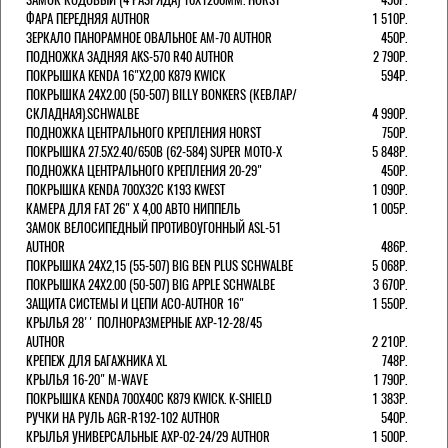
ФАРА ПЕРЕДНЯЯ AUTHOR
1 510Р.
ЗЕРКАЛО ПАНОРАМНОЕ ОВАЛЬНОЕ AM-70 AUTHOR
450Р.
ПОДНОЖКА ЗАДНЯЯ AKS-570 R40 AUTHOR
2 790Р.
ПОКРЫШКА KENDA 16"Х2,00 K879 KWICK
594Р.
ПОКРЫШКА 24X2.00 (50-507) BILLY BONKERS (КЕВЛАР/
СКЛАДНАЯ).SCHWALBE
4 990Р.
ПОДНОЖКА ЦЕНТРАЛЬНОГО КРЕПЛЕНИЯ HORST
750Р.
ПОКРЫШКА 27.5X2.40/650B (62-584) SUPER MOTO-X
5 848Р.
ПОДНОЖКА ЦЕНТРАЛЬНОГО КРЕПЛЕНИЯ 20-29"
450Р.
ПОКРЫШКА KENDA 700Х32С K193 KWEST
1 090Р.
КАМЕРА ДЛЯ FAT 26" X 4,00 АВТО НИППЕЛЬ
1 005Р.
ЗАМОК ВЕЛОСИПЕДНЫЙ ПРОТИВОУГОННЫЙ ASL-51
AUTHOR
486Р.
ПОКРЫШКА 24X2,15 (55-507) BIG BEN PLUS SCHWALBE
5 068Р.
ПОКРЫШКА 24X2.00 (50-507) BIG APPLE SCHWALBE
3 670Р.
ЗАЩИТА СИСТЕМЫ И ЦЕПИ ACO-AUTHOR 16"
1 550Р.
КРЫЛЬЯ 28'' ПОЛНОРАЗМЕРНЫЕ AXP-12-28/45
AUTHOR
2 210Р.
КРЕПЕЖ ДЛЯ БАГАЖНИКА XL
748Р.
КРЫЛЬЯ 16-20" M-WAVE
1 790Р.
ПОКРЫШКА KENDA 700Х40С K879 KWICK. K-SHIELD
1 383Р.
РУЧКИ НА РУЛЬ AGR-R192-102 AUTHOR
540Р.
КРЫЛЬЯ УНИВЕРСАЛЬНЫЕ AXP-02-24/29 AUTHOR
1 500Р.