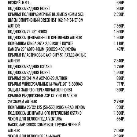
НИЗКИЙ. H.R.T.
696Р.
ПОДНОЖКА ЗАДНЯЯ HORST
900Р.
КРЫЛЬЯ ПОЛНОРАЗМЕРНЫЕ BLUEMELS 45MM SKS
2 390Р.
ШЛЕМ СПОРТИВНЫЙ CREEK HST 162 Р-Р 54-57 СМ
AUTHOR
7 360Р.
ПОДНОЖКА 22-29" HORST
1 500Р.
ПОДНОЖКА ЦЕНТРАЛЬНОГО КРЕПЛЕНИЯ AUTHOR
1 500Р.
ПОКРЫШКА KENDA 26"Х 2,10 K901F KOYOTE
1 118Р.
КАМЕРА 28" АВТО 48ММ (700Х28-45С) KENDA
487Р.
КРЫЛЬЯ ПЛАСТИКОВЫЕ AXP-CITY 51 РАЗДВИЖНЫЕ
AUTHOR
2 340Р.
ПОДНОЖКА ЗАДНЯЯ OSTAND
1 276Р.
ПОДНОЖКА ЗАДНЯЯ HORST
1 500Р.
КРЫЛЬЯ 28"Х41ММ AXP-03-28 AUTHOR
880Р.
КРЫЛЬЯ УНИВЕРСАЛЬНЫЕ M-WAVE 26" 5-386048
717Р.
ЗАЩИТА ЗАДНЕГО ПЕРЕКЛЮЧАТЕЛЯ HORST
390Р.
КРЫЛЬЯ РАЗДВИЖНЫЕ AXP-CITY 60 BLACK 26-
29"Х60ММ AUTHOR
2 720Р.
ПОКРЫШКА 26"Х2.125 (56-559) K905 K-RAD. KENDA
990Р.
ПОДНОЖКА ЦЕНТРАЛЬНОГО КРЕПЛЕНИЯ OSTAND
1 500Р.
ЧЕХОЛ ДЛЯ ВЕЛОСИПЕДА VENTURA
664Р.
НАСОС AAP CROSS COMPOSITE Т-РУЧКА ЧЕРНЫЙ
AUTHOR
2 090Р.
ЧЕХОЛ ДЛЯ ВЕЛОСИПЕДА M-WAVE
2 320Р.