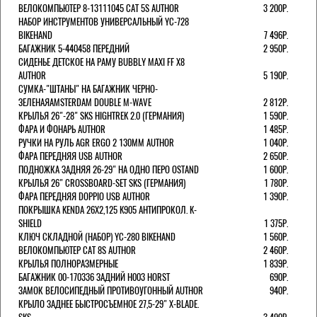
ВЕЛОКОМПЬЮТЕР 8-13111045 CAT 5S AUTHOR
3 200Р.
НАБОР ИНСТРУМЕНТОВ УНИВЕРСАЛЬНЫЙ YC-728
BIKEHAND
7 496Р.
БАГАЖНИК 5-440458 ПЕРЕДНИЙ
2 950Р.
СИДЕНЬЕ ДЕТСКОЕ НА РАМУ BUBBLY MAXI FF X8
AUTHOR
5 190Р.
СУМКА-"ШТАНЫ" НА БАГАЖНИК ЧЕРНО-
ЗЕЛЕНАЯAMSTERDAM DOUBLE M-WAVE
2 812Р.
КРЫЛЬЯ 26"-28" SKS HIGHTREK 2.0 (ГЕРМАНИЯ)
1 590Р.
ФАРА И ФОНАРЬ AUTHOR
1 485Р.
РУЧКИ НА РУЛЬ AGR ERGO 2 130ММ AUTHOR
1 040Р.
ФАРА ПЕРЕДНЯЯ USB AUTHOR
2 650Р.
ПОДНОЖКА ЗАДНЯЯ 26-29" НА ОДНО ПЕРО OSTAND
1 600Р.
КРЫЛЬЯ 26" CROSSBOARD-SET SKS (ГЕРМАНИЯ)
1 780Р.
ФАРА ПЕРЕДНЯЯ DOPPIO USB AUTHOR
1 390Р.
ПОКРЫШКА KENDA 26Х2,125 K905 АНТИПРОКОЛ. K-
SHIELD
1 375Р.
КЛЮЧ СКЛАДНОЙ (НАБОР) YC-280 BIKEHAND
1 560Р.
ВЕЛОКОМПЬЮТЕР CAT 8S AUTHOR
2 460Р.
КРЫЛЬЯ ПОЛНОРАЗМЕРНЫЕ
1 839Р.
БАГАЖНИК 00-170336 ЗАДНИЙ H003 HORST
690Р.
ЗАМОК ВЕЛОСИПЕДНЫЙ ПРОТИВОУГОННЫЙ AUTHOR
940Р.
КРЫЛО ЗАДНЕЕ БЫСТРОСЪЕМНОЕ 27,5-29" X-BLADE.