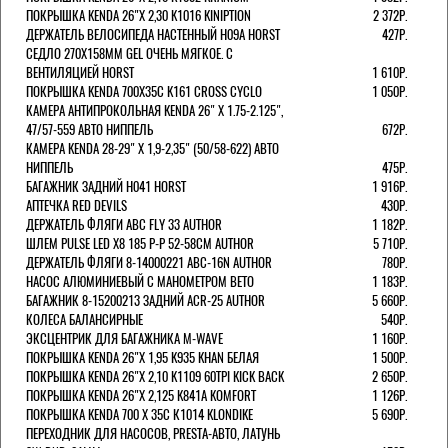
ПОКРЫШКА KENDA 26"Х 2,30 K1016 KINIPTION
2 372Р.
ДЕРЖАТЕЛЬ ВЕЛОСИПЕДА НАСТЕННЫЙ H09A HORST
427Р.
СЕДЛО 270Х158ММ GEL ОЧЕНЬ МЯГКОЕ. С
ВЕНТИЛЯЦИЕЙ HORST
1 610Р.
ПОКРЫШКА KENDA 700Х35С K161 CROSS CYCLO
1 050Р.
КАМЕРА АНТИПРОКОЛЬНАЯ KENDA 26" Х 1.75-2.125",
47/57-559 АВТО НИППЕЛЬ
672Р.
КАМЕРА KENDA 28-29" Х 1,9-2,35" (50/58-622) АВТО
НИППЕЛЬ
475Р.
БАГАЖНИК ЗАДНИЙ H041 HORST
1 916Р.
АПТЕЧКА RED DEVILS
430Р.
ДЕРЖАТЕЛЬ ФЛЯГИ АВС FLY 33 AUTHOR
1 182Р.
ШЛЕМ PULSE LED X8 185 Р-Р 52-58СМ AUTHOR
5 710Р.
ДЕРЖАТЕЛЬ ФЛЯГИ 8-14000221 ABC-16N AUTHOR
780Р.
НАСОС АЛЮМИНИЕВЫЙ С МАНОМЕТРОМ BETO
1 183Р.
БАГАЖНИК 8-15200213 ЗАДНИЙ ACR-25 AUTHOR
5 660Р.
КОЛЕСА БАЛАНСИРНЫЕ
540Р.
ЭКСЦЕНТРИК ДЛЯ БАГАЖНИКА M-WAVE
1 160Р.
ПОКРЫШКА KENDA 26"Х 1,95 K935 KHAN БЕЛАЯ
1 500Р.
ПОКРЫШКА KENDA 26"Х 2,10 K1109 60TPI KICK BACK
2 650Р.
ПОКРЫШКА KENDA 26"Х 2,125 K841A KOMFORT
1 126Р.
ПОКРЫШКА KENDA 700 Х 35С К1014 KLONDIKE
5 690Р.
ПЕРЕХОДНИК ДЛЯ НАСОСОВ, PRESTA-АВТО, ЛАТУНЬ