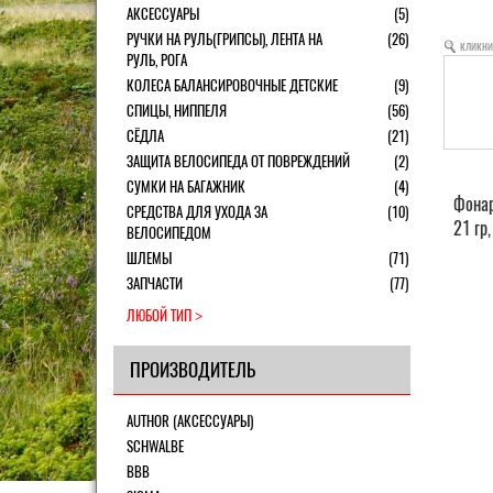
АКСЕССУАРЫ
(5)
РУЧКИ НА РУЛЬ(ГРИПСЫ), ЛЕНТА НА
(26)
кликни
РУЛЬ, РОГА
КОЛЕСА БАЛАНСИРОВОЧНЫЕ ДЕТСКИЕ
(9)
СПИЦЫ, НИППЕЛЯ
(56)
СЁДЛА
(21)
ЗАЩИТА ВЕЛОСИПЕДА ОТ ПОВРЕЖДЕНИЙ
(2)
СУМКИ НА БАГАЖНИК
(4)
Фонар
СРЕДСТВА ДЛЯ УХОДА ЗА
(10)
21 гр
ВЕЛОСИПЕДОМ
ШЛЕМЫ
(71)
ЗАПЧАСТИ
(77)
ЛЮБОЙ ТИП
ПРОИЗВОДИТЕЛЬ
AUTHOR (АКСЕССУАРЫ)
SCHWALBE
BBB