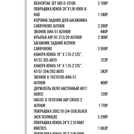
BEAVERTAIL SET SKS 0-10100
3 108Р.
ПОКРЫШКА KENDA 26"Х1,95 K905 K-
RAD
1 240Р.
КОРЗИНА ЗАДНЯЯ ДЛЯ БАГАЖНИКА
CARRYMORE AUTHOR
3 280Р.
ЗВОНОК AWA-51 AUTHOR
440Р.
КРЫЛЬЯ AXP-07-27,5/29 AUTHOR
2 900Р.
БАГАЖНИК ЗАДНИЙ AUTHOR
CARRYMORE
3 950Р.
КАМЕРА KENDA 18" Х 1.75-2.125",
47/57-355 АВТО
373Р.
КАМЕРА KENDA 14" Х 1.75-2.125",
47/57-254/263 АВТО
342Р.
ЗВОНОК 8-16310105 AWA-51
AUTHOR
400Р.
ДЕРЖАТЕЛЬ ВЕЛО НАСТЕННЫЙ H017
HORST
729Р.
НАСОС 8-18101046 AAP CROSS 2
AUTHOR
1 770Р.
ПОКРЫШКА 26X2.10 (54-559) BLACK
JACK SCHWALBE
5 290Р.
ПОКРЫШКА KENDA 24"Х 2,10 K887
KINETICS
1 063Р.
ПОКРЫШКА KENDA 26"Х 2,00 K885