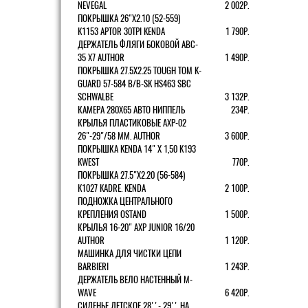
NEVEGAL
2 002Р.
ПОКРЫШКА 26"Х2.10 (52-559)
K1153 APTOR 30TPI KENDA
1 790Р.
ДЕРЖАТЕЛЬ ФЛЯГИ БОКОВОЙ ABC-
35 X7 AUTHOR
1 490Р.
ПОКРЫШКА 27.5X2.25 TOUGH TOM K-
GUARD 57-584 B/B-SK HS463 SBC
SCHWALBE
3 132Р.
КАМЕРА 280Х65 АВТО НИППЕЛЬ
234Р.
КРЫЛЬЯ ПЛАСТИКОВЫЕ AXP-02
26"-29"/58 ММ. AUTHOR
3 600Р.
ПОКРЫШКА KENDA 14" Х 1,50 K193
KWEST
770Р.
ПОКРЫШКА 27.5"Х2.20 (56-584)
K1027 KADRE. KENDA
2 100Р.
ПОДНОЖКА ЦЕНТРАЛЬНОГО
КРЕПЛЕНИЯ OSTAND
1 500Р.
КРЫЛЬЯ 16-20" AXP JUNIOR 16/20
AUTHOR
1 120Р.
МАШИНКА ДЛЯ ЧИСТКИ ЦЕПИ
BARBIERI
1 243Р.
ДЕРЖАТЕЛЬ ВЕЛО НАСТЕННЫЙ M-
WAVE
6 420Р.
СИДЕНЬЕ ДЕТСКОЕ 28''- 29'' НА