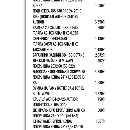
KOBRA
1 096Р.
ПОДНОЖКА AKS-670 R18 24-29" E-
BIKE (DROPOUT AUTHOR IS-R18).
AUTHOR
3 550Р.
КАМЕРА 200Х50 АВТО НИППЕЛЬ
200Р.
ФЛЯГА AB-TCX-SHANTI X9 0.85Л
СЕРЕБРИСТО-НЕОНОВАЯ
1 180Р.
ФЛЯГА 0.85Л AB-TCX-SHANTI X9
TACX/AUTHOR
1 180Р.
БАГАЖНИК ЗАДНИЙ CD-15B OSTAND
2 672Р.
ДЕРЖАТЕЛЬ ФЛЯГИ M-WAVE
402Р.
ПОКРЫШКА 29X2.00 (50-622)
HURRICANE GREENGUARD. SCHWALBE
4 890Р.
ПОКРЫШКА KENDA 24"Х1,95 K905 K-
RAD
1 330Р.
СУМКА НА РАМУ ROTTERDAM TOP XL
SC. M-WAVE
1 879Р.
КРЫЛЬЯ AXP-04-24/26 AUTHOR
1 450Р.
ПОДНОЖКА 8-16503115
ЦЕНТРАЛЬНОГО КРЕПЛЕНИЯ AUTHOR
1 500Р.
ПОКРЫШКА 27.5"Х2.10 (54-584)
K1162 WATER SPIRIT. KENDA
1 587Р.
ПОКРЫШКА KENDA 26"Х2,35 K1010