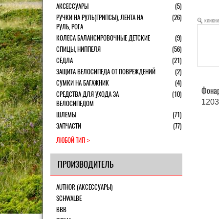
АКСЕССУАРЫ
(5)
РУЧКИ НА РУЛЬ(ГРИПСЫ), ЛЕНТА НА
(26)
кликни
РУЛЬ, РОГА
КОЛЕСА БАЛАНСИРОВОЧНЫЕ ДЕТСКИЕ
(9)
СПИЦЫ, НИППЕЛЯ
(56)
СЁДЛА
(21)
ЗАЩИТА ВЕЛОСИПЕДА ОТ ПОВРЕЖДЕНИЙ
(2)
СУМКИ НА БАГАЖНИК
(4)
Фонар
СРЕДСТВА ДЛЯ УХОДА ЗА
(10)
1203
ВЕЛОСИПЕДОМ
ШЛЕМЫ
(71)
ЗАПЧАСТИ
(77)
ЛЮБОЙ ТИП
ПРОИЗВОДИТЕЛЬ
AUTHOR (АКСЕССУАРЫ)
SCHWALBE
BBB