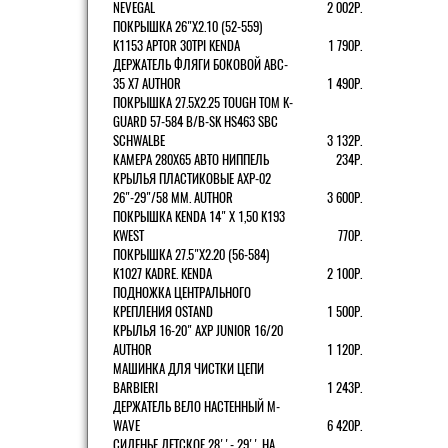
NEVEGAL
2 002Р.
ПОКРЫШКА 26"Х2.10 (52-559)
K1153 APTOR 30TPI KENDA
1 790Р.
ДЕРЖАТЕЛЬ ФЛЯГИ БОКОВОЙ ABC-
35 X7 AUTHOR
1 490Р.
ПОКРЫШКА 27.5X2.25 TOUGH TOM K-
GUARD 57-584 B/B-SK HS463 SBC
SCHWALBE
3 132Р.
КАМЕРА 280Х65 АВТО НИППЕЛЬ
234Р.
КРЫЛЬЯ ПЛАСТИКОВЫЕ AXP-02
26"-29"/58 ММ. AUTHOR
3 600Р.
ПОКРЫШКА KENDA 14" Х 1,50 K193
KWEST
770Р.
ПОКРЫШКА 27.5"Х2.20 (56-584)
K1027 KADRE. KENDA
2 100Р.
ПОДНОЖКА ЦЕНТРАЛЬНОГО
КРЕПЛЕНИЯ OSTAND
1 500Р.
КРЫЛЬЯ 16-20" AXP JUNIOR 16/20
AUTHOR
1 120Р.
МАШИНКА ДЛЯ ЧИСТКИ ЦЕПИ
BARBIERI
1 243Р.
ДЕРЖАТЕЛЬ ВЕЛО НАСТЕННЫЙ M-
WAVE
6 420Р.
СИДЕНЬЕ ДЕТСКОЕ 28''- 29'' НА