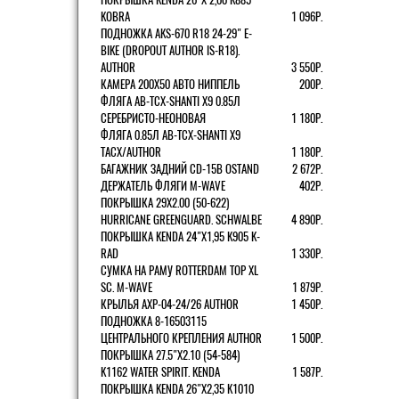
KOBRA
1 096Р.
ПОДНОЖКА AKS-670 R18 24-29" E-
BIKE (DROPOUT AUTHOR IS-R18).
AUTHOR
3 550Р.
КАМЕРА 200Х50 АВТО НИППЕЛЬ
200Р.
ФЛЯГА AB-TCX-SHANTI X9 0.85Л
СЕРЕБРИСТО-НЕОНОВАЯ
1 180Р.
ФЛЯГА 0.85Л AB-TCX-SHANTI X9
TACX/AUTHOR
1 180Р.
БАГАЖНИК ЗАДНИЙ CD-15B OSTAND
2 672Р.
ДЕРЖАТЕЛЬ ФЛЯГИ M-WAVE
402Р.
ПОКРЫШКА 29X2.00 (50-622)
HURRICANE GREENGUARD. SCHWALBE
4 890Р.
ПОКРЫШКА KENDA 24"Х1,95 K905 K-
RAD
1 330Р.
СУМКА НА РАМУ ROTTERDAM TOP XL
SC. M-WAVE
1 879Р.
КРЫЛЬЯ AXP-04-24/26 AUTHOR
1 450Р.
ПОДНОЖКА 8-16503115
ЦЕНТРАЛЬНОГО КРЕПЛЕНИЯ AUTHOR
1 500Р.
ПОКРЫШКА 27.5"Х2.10 (54-584)
K1162 WATER SPIRIT. KENDA
1 587Р.
ПОКРЫШКА KENDA 26"Х2,35 K1010