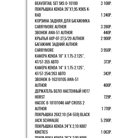
BEAVERTAIL SET SKS 0-10100
3 108Р.
ПОКРЫШКА KENDA 26"Х1,95 K905 K-
RAD
1 240Р.
КОРЗИНА ЗАДНЯЯ ДЛЯ БАГАЖНИКА
CARRYMORE AUTHOR
3 280Р.
ЗВОНОК AWA-51 AUTHOR
440Р.
КРЫЛЬЯ AXP-07-27,5/29 AUTHOR
2 900Р.
БАГАЖНИК ЗАДНИЙ AUTHOR
CARRYMORE
3 950Р.
КАМЕРА KENDA 18" Х 1.75-2.125",
47/57-355 АВТО
373Р.
КАМЕРА KENDA 14" Х 1.75-2.125",
47/57-254/263 АВТО
342Р.
ЗВОНОК 8-16310105 AWA-51
AUTHOR
400Р.
ДЕРЖАТЕЛЬ ВЕЛО НАСТЕННЫЙ H017
HORST
729Р.
НАСОС 8-18101046 AAP CROSS 2
AUTHOR
1 770Р.
ПОКРЫШКА 26X2.10 (54-559) BLACK
JACK SCHWALBE
5 290Р.
ПОКРЫШКА KENDA 24"Х 2,10 K887
KINETICS
1 063Р.
ПОКРЫШКА KENDA 26"Х 2,00 K885