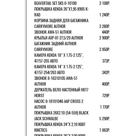
BEAVERTAIL SET SKS 0-10100
3 108Р.
ПОКРЫШКА KENDA 26"Х1,95 K905 K-
RAD
1 240Р.
КОРЗИНА ЗАДНЯЯ ДЛЯ БАГАЖНИКА
CARRYMORE AUTHOR
3 280Р.
ЗВОНОК AWA-51 AUTHOR
440Р.
КРЫЛЬЯ AXP-07-27,5/29 AUTHOR
2 900Р.
БАГАЖНИК ЗАДНИЙ AUTHOR
CARRYMORE
3 950Р.
КАМЕРА KENDA 18" Х 1.75-2.125",
47/57-355 АВТО
373Р.
КАМЕРА KENDA 14" Х 1.75-2.125",
47/57-254/263 АВТО
342Р.
ЗВОНОК 8-16310105 AWA-51
AUTHOR
400Р.
ДЕРЖАТЕЛЬ ВЕЛО НАСТЕННЫЙ H017
HORST
729Р.
НАСОС 8-18101046 AAP CROSS 2
AUTHOR
1 770Р.
ПОКРЫШКА 26X2.10 (54-559) BLACK
JACK SCHWALBE
5 290Р.
ПОКРЫШКА KENDA 24"Х 2,10 K887
KINETICS
1 063Р.
ПОКРЫШКА KENDA 26"Х 2,00 K885