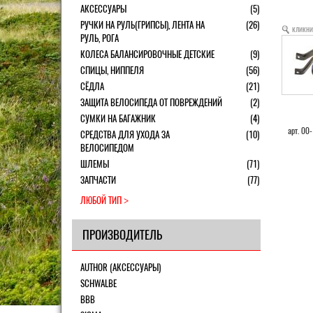
АКСЕССУАРЫ
(5)
РУЧКИ НА РУЛЬ(ГРИПСЫ), ЛЕНТА НА
(26)
кликни
РУЛЬ, РОГА
КОЛЕСА БАЛАНСИРОВОЧНЫЕ ДЕТСКИЕ
(9)
СПИЦЫ, НИППЕЛЯ
(56)
СЁДЛА
(21)
ЗАЩИТА ВЕЛОСИПЕДА ОТ ПОВРЕЖДЕНИЙ
(2)
СУМКИ НА БАГАЖНИК
(4)
арт. 00
СРЕДСТВА ДЛЯ УХОДА ЗА
(10)
ВЕЛОСИПЕДОМ
ШЛЕМЫ
(71)
ЗАПЧАСТИ
(77)
ЛЮБОЙ ТИП
ПРОИЗВОДИТЕЛЬ
AUTHOR (АКСЕССУАРЫ)
SCHWALBE
BBB