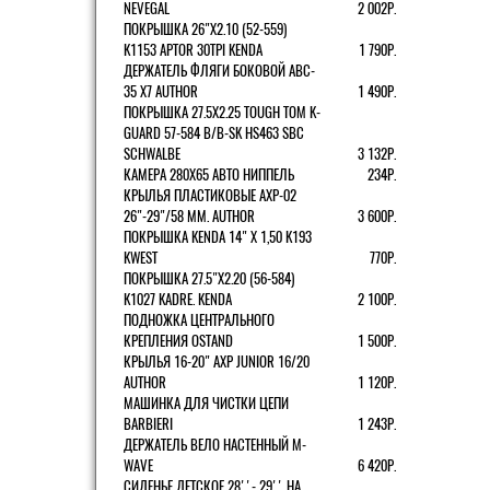
NEVEGAL
2 002Р.
ПОКРЫШКА 26"Х2.10 (52-559)
K1153 APTOR 30TPI KENDA
1 790Р.
ДЕРЖАТЕЛЬ ФЛЯГИ БОКОВОЙ ABC-
35 X7 AUTHOR
1 490Р.
ПОКРЫШКА 27.5X2.25 TOUGH TOM K-
GUARD 57-584 B/B-SK HS463 SBC
SCHWALBE
3 132Р.
КАМЕРА 280Х65 АВТО НИППЕЛЬ
234Р.
КРЫЛЬЯ ПЛАСТИКОВЫЕ AXP-02
26"-29"/58 ММ. AUTHOR
3 600Р.
ПОКРЫШКА KENDA 14" Х 1,50 K193
KWEST
770Р.
ПОКРЫШКА 27.5"Х2.20 (56-584)
K1027 KADRE. KENDA
2 100Р.
ПОДНОЖКА ЦЕНТРАЛЬНОГО
КРЕПЛЕНИЯ OSTAND
1 500Р.
КРЫЛЬЯ 16-20" AXP JUNIOR 16/20
AUTHOR
1 120Р.
МАШИНКА ДЛЯ ЧИСТКИ ЦЕПИ
BARBIERI
1 243Р.
ДЕРЖАТЕЛЬ ВЕЛО НАСТЕННЫЙ M-
WAVE
6 420Р.
СИДЕНЬЕ ДЕТСКОЕ 28''- 29'' НА