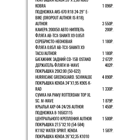
KOBRA
1 096Р.
ПОДНОЖКА AKS-670 R18 24-29" E-
BIKE (DROPOUT AUTHOR IS-R18).
AUTHOR
3 550Р.
КАМЕРА 200Х50 АВТО НИППЕЛЬ
200Р.
ФЛЯГА AB-TCX-SHANTI X9 0.85Л
СЕРЕБРИСТО-НЕОНОВАЯ
1 180Р.
ФЛЯГА 0.85Л AB-TCX-SHANTI X9
TACX/AUTHOR
1 180Р.
БАГАЖНИК ЗАДНИЙ CD-15B OSTAND
2 672Р.
ДЕРЖАТЕЛЬ ФЛЯГИ M-WAVE
402Р.
ПОКРЫШКА 29X2.00 (50-622)
HURRICANE GREENGUARD. SCHWALBE
4 890Р.
ПОКРЫШКА KENDA 24"Х1,95 K905 K-
RAD
1 330Р.
СУМКА НА РАМУ ROTTERDAM TOP XL
SC. M-WAVE
1 879Р.
КРЫЛЬЯ AXP-04-24/26 AUTHOR
1 450Р.
ПОДНОЖКА 8-16503115
ЦЕНТРАЛЬНОГО КРЕПЛЕНИЯ AUTHOR
1 500Р.
ПОКРЫШКА 27.5"Х2.10 (54-584)
K1162 WATER SPIRIT. KENDA
1 587Р.
ПОКРЫШКА KENDA 26"Х2,35 K1010