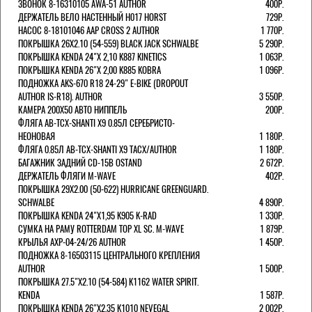
ЗВОНОК 8-16310105 AWA-51 AUTHOR
400Р.
ДЕРЖАТЕЛЬ ВЕЛО НАСТЕННЫЙ H017 HORST
729Р.
НАСОС 8-18101046 AAP CROSS 2 AUTHOR
1 770Р.
ПОКРЫШКА 26X2.10 (54-559) BLACK JACK SCHWALBE
5 290Р.
ПОКРЫШКА KENDA 24"Х 2,10 K887 KINETICS
1 063Р.
ПОКРЫШКА KENDA 26"Х 2,00 K885 KOBRA
1 096Р.
ПОДНОЖКА AKS-670 R18 24-29" E-BIKE (DROPOUT
AUTHOR IS-R18). AUTHOR
3 550Р.
КАМЕРА 200Х50 АВТО НИППЕЛЬ
200Р.
ФЛЯГА AB-TCX-SHANTI X9 0.85Л СЕРЕБРИСТО-
НЕОНОВАЯ
1 180Р.
ФЛЯГА 0.85Л AB-TCX-SHANTI X9 TACX/AUTHOR
1 180Р.
БАГАЖНИК ЗАДНИЙ CD-15B OSTAND
2 672Р.
ДЕРЖАТЕЛЬ ФЛЯГИ M-WAVE
402Р.
ПОКРЫШКА 29X2.00 (50-622) HURRICANE GREENGUARD.
SCHWALBE
4 890Р.
ПОКРЫШКА KENDA 24"Х1,95 K905 K-RAD
1 330Р.
СУМКА НА РАМУ ROTTERDAM TOP XL SC. M-WAVE
1 879Р.
КРЫЛЬЯ AXP-04-24/26 AUTHOR
1 450Р.
ПОДНОЖКА 8-16503115 ЦЕНТРАЛЬНОГО КРЕПЛЕНИЯ
AUTHOR
1 500Р.
ПОКРЫШКА 27.5"Х2.10 (54-584) K1162 WATER SPIRIT.
KENDA
1 587Р.
ПОКРЫШКА KENDA 26"Х2,35 K1010 NEVEGAL
2 002Р.