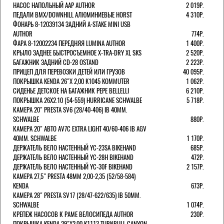
НАСОС НАПОЛЬНЫЙ AAP AUTHOR
2 019Р.
ПЕДАЛИ BMX/DOWNHILL АЛЮМИНИЕВЫЕ HORST
4 310Р.
ФОНАРЬ 8-12039134 ЗАДНИЙ A-STAKE MINI USB
AUTHOR
774Р.
ФАРА 8-12002234 ПЕРЕДНЯЯ LUMINA AUTHOR
1 400Р.
КРЫЛО ЗАДНЕЕ БЫСТРОСЪЕМНОЕ X-TRA-DRY XL SKS
2 520Р.
БАГАЖНИК ЗАДНИЙ CD-28 OSTAND
2 223Р.
ПРИЦЕП ДЛЯ ПЕРЕВОЗКИ ДЕТЕЙ ИЛИ ГРУЗОВ
40 095Р.
ПОКРЫШКА KENDA 26"Х 2,00 K1045 KOMMUTER
1 062Р.
СИДЕНЬЕ ДЕТСКОЕ НА БАГАЖНИК PEPE BELLELLI
6 210Р.
ПОКРЫШКА 26X2.10 (54-559) HURRICANE SCHWALBE
5 718Р.
КАМЕРА 20" PRESTA SV6 (28/40-406) IB 40MM.
SCHWALBE
880Р.
КАМЕРА 20" АВТО AV7C EXTRA LIGHT 40/60-406 IB AGV
40MM. SCHWALBE
1 170Р.
ДЕРЖАТЕЛЬ ВЕЛО НАСТЕННЫЙ YC-23SA BIKEHAND
685Р.
ДЕРЖАТЕЛЬ ВЕЛО НАСТЕННЫЙ YC-28H BIKEHAND
472Р.
ДЕРЖАТЕЛЬ ВЕЛО НАСТЕННЫЙ YC-30F BIKEHAND
2 157Р.
КАМЕРА 27,5" PRESTA 48ММ 2,00-2,35 (52/58-584)
KENDA
673Р.
КАМЕРА 28" PRESTA SV17 (28/47-622/635) IB 50MM.
SCHWALBE
1 074Р.
КРЕПЕЖ НАСОСОВ К РАМЕ ВЕЛОСИПЕДА AUTHOR
230Р.
ПОКРЫШКА KENDA 29"Х2,00 K1113 TURNBULL CANYON