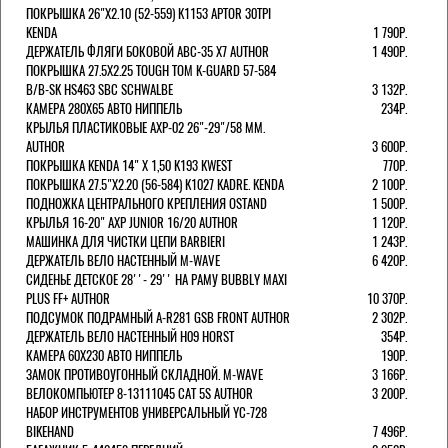
ПОКРЫШКА 26"Х2.10 (52-559) K1153 APTOR 30TPI
KENDA
1 790Р.
ДЕРЖАТЕЛЬ ФЛЯГИ БОКОВОЙ ABC-35 X7 AUTHOR
1 490Р.
ПОКРЫШКА 27.5X2.25 TOUGH TOM K-GUARD 57-584
B/B-SK HS463 SBC SCHWALBE
3 132Р.
КАМЕРА 280Х65 АВТО НИППЕЛЬ
234Р.
КРЫЛЬЯ ПЛАСТИКОВЫЕ AXP-02 26"-29"/58 ММ.
AUTHOR
3 600Р.
ПОКРЫШКА KENDA 14" Х 1,50 K193 KWEST
770Р.
ПОКРЫШКА 27.5"Х2.20 (56-584) K1027 KADRE. KENDA
2 100Р.
ПОДНОЖКА ЦЕНТРАЛЬНОГО КРЕПЛЕНИЯ OSTAND
1 500Р.
КРЫЛЬЯ 16-20" AXP JUNIOR 16/20 AUTHOR
1 120Р.
МАШИНКА ДЛЯ ЧИСТКИ ЦЕПИ BARBIERI
1 243Р.
ДЕРЖАТЕЛЬ ВЕЛО НАСТЕННЫЙ M-WAVE
6 420Р.
СИДЕНЬЕ ДЕТСКОЕ 28''- 29'' НА РАМУ BUBBLY MAXI
PLUS FF+ AUTHOR
10 370Р.
ПОДСУМОК ПОДРАМНЫЙ A-R281 GSB FRONT AUTHOR
2 302Р.
ДЕРЖАТЕЛЬ ВЕЛО НАСТЕННЫЙ H09 HORST
354Р.
КАМЕРА 60X230 АВТО НИППЕЛЬ
190Р.
ЗАМОК ПРОТИВОУГОННЫЙ СКЛАДНОЙ. M-WAVE
3 166Р.
ВЕЛОКОМПЬЮТЕР 8-13111045 CAT 5S AUTHOR
3 200Р.
НАБОР ИНСТРУМЕНТОВ УНИВЕРСАЛЬНЫЙ YC-728
BIKEHAND
7 496Р.