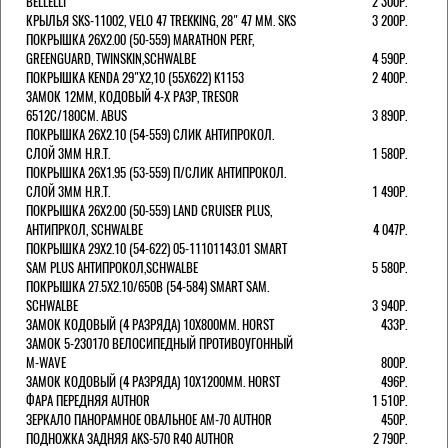
BELLELLI
2 300Р.
КРЫЛЬЯ SKS-11002, VELO 47 TREKKING, 28" 47 ММ. SKS
3 200Р.
ПОКРЫШКА 26X2.00 (50-559) MARATHON PERF,
GREENGUARD, TWINSKIN,SCHWALBE
4 590Р.
ПОКРЫШКА KENDA 29"Х2,10 (55X622) K1153
2 400Р.
ЗАМОК 12ММ, КОДОВЫЙ 4-Х РАЗР, TRESOR
6512C/180СМ. ABUS
3 890Р.
ПОКРЫШКА 26X2.10 (54-559) СЛИК АНТИПРОКОЛ.
СЛОЙ 3ММ H.R.T.
1 580Р.
ПОКРЫШКА 26X1.95 (53-559) П/СЛИК АНТИПРОКОЛ.
СЛОЙ 3ММ H.R.T.
1 490Р.
ПОКРЫШКА 26X2.00 (50-559) LAND CRUISER PLUS,
АНТИПРКОЛ, SCHWALBE
4 047Р.
ПОКРЫШКА 29X2.10 (54-622) 05-11101143.01 SMART
SAM PLUS АНТИПРОКОЛ,SCHWALBE
5 580Р.
ПОКРЫШКА 27.5X2.10/650B (54-584) SMART SAM.
SCHWALBE
3 940Р.
ЗАМОК КОДОВЫЙ (4 РАЗРЯДА) 10Х800ММ. HORST
433Р.
ЗАМОК 5-230170 ВЕЛОСИПЕДНЫЙ ПРОТИВОУГОННЫЙ
M-WAVE
800Р.
ЗАМОК КОДОВЫЙ (4 РАЗРЯДА) 10Х1200ММ. HORST
496Р.
ФАРА ПЕРЕДНЯЯ AUTHOR
1 510Р.
ЗЕРКАЛО ПАНОРАМНОЕ ОВАЛЬНОЕ AM-70 AUTHOR
450Р.
ПОДНОЖКА ЗАДНЯЯ AKS-570 R40 AUTHOR
2 790Р.