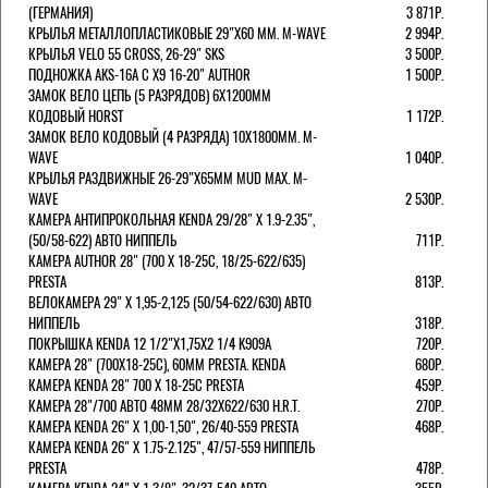
(ГЕРМАНИЯ)
3 871Р.
КРЫЛЬЯ МЕТАЛЛОПЛАСТИКОВЫЕ 29"Х60 ММ. M-WAVE
2 994Р.
КРЫЛЬЯ VELO 55 CROSS, 26-29" SKS
3 500Р.
ПОДНОЖКА AKS-16A C X9 16-20" AUTHOR
1 500Р.
ЗАМОК ВЕЛО ЦЕПЬ (5 РАЗРЯДОВ) 6Х1200ММ
КОДОВЫЙ HORST
1 172Р.
ЗАМОК ВЕЛО КОДОВЫЙ (4 РАЗРЯДА) 10Х1800ММ. M-
WAVE
1 040Р.
КРЫЛЬЯ РАЗДВИЖНЫЕ 26-29"Х65ММ MUD MAX. M-
WAVE
2 530Р.
КАМЕРА АНТИПРОКОЛЬНАЯ KENDA 29/28" Х 1.9-2.35",
(50/58-622) АВТО НИППЕЛЬ
711Р.
КАМЕРА AUTHOR 28" (700 Х 18-25С, 18/25-622/635)
PRESTA
813Р.
ВЕЛОКАМЕРА 29" X 1,95-2,125 (50/54-622/630) АВТО
НИППЕЛЬ
318Р.
ПОКРЫШКА KENDA 12 1/2"Х1,75X2 1/4 K909A
720Р.
КАМЕРА 28" (700Х18-25С), 60ММ PRESTA. KENDA
680Р.
КАМЕРА KENDA 28" 700 Х 18-25С PRESTA
459Р.
КАМЕРА 28"/700 АВТО 48ММ 28/32Х622/630 H.R.T.
270Р.
КАМЕРА KENDA 26" Х 1,00-1,50", 26/40-559 PRESTA
468Р.
КАМЕРА KENDA 26" Х 1.75-2.125", 47/57-559 НИППЕЛЬ
PRESTA
478Р.