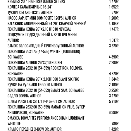
КРЫЛЬЯ 20'' HIGHTREK JUNIOR SET SKS
1 470Р.
КОЛЕСА БАЛАНСИРНЫЕ 16-24''
1 652Р.
ТУКЛИПСЫ APD-TC313 AUTHOR
770Р.
НАСОС AAP JET MINI COMPOSITE 120PSI. AUTHOR
1 200Р.
БАГАЖНИК АЛЮМИНИЕВЫЙ 24-29" СВАРНОЙ. ЧЕРНЫЙ
4 194Р.
ПОКРЫШКА KENDA 26"Х2,10 K1010 NEVEGAL
1 447Р.
ПОДСУМОК ПОДСЕДЕЛЬНЫЙ A-S310 TPN МИНИ
AUTHOR
1 317Р.
ЗАМОК ВЕЛОСИПЕДНЫЙ ПРОТИВОУГОННЫЙ AUTHOR
3 670Р.
ПОКРЫШКА 26X1,75 (47-559) WINTER (100ШИПОВ).
SCHWALBE
4 390Р.
ПОКРЫШКА AUTHOR 26"Х2,10 ROCKET
2 280Р.
ПОКРЫШКА 26X2.10 (54-559) ROCKET RON, FOLDING.
SCHWALBE
4 870Р.
ПОКРЫШКА KENDA 26"Х 2,10K1080 SLANT SIX PRO
1 344Р.
РУЧКИ НА РУЛЬ AGR ERGO 20 AUTHOR
2 190Р.
ПОКРЫШКА 26X2.10 (54-559) SMART SAM. SCHWALBE
3 250Р.
СЕДЛО DONNA. AUTHOR
3 170Р.
ШЛЕМ PULSE LED X8 171 Р-Р 58-61 СМ AUTHOR
5 710Р.
ПОКРЫШКА 26X2.00 (50-559) MARATHON PLUS, СУПЕР
АНТИПРОКОЛ, SCHWALBE
6 390Р.
СМАЗКА 100МЛ TF2 PERFORMANCE CHAIN LUBRICANT
WELDTITE
786Р.
КРЫЛО ПЕРЕДНЕЕ X-BOW QR. AUTHOR
1 428Р.