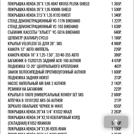
ПОКРЫШКА KENDA 26"Х 1,95 K847 KROSS PLUSK-SHIELD
1 365Р.
ПОКРЫШКА KENDA 26"Х 1,95 K908K-SHIELD
1 590Р.
ПОКРЫШКА KENDA 27,5"Х 1,35 K193 KWEST
1 340Р.
СТЕНД ДЕМОНСТРАЦИОННЫЙ YC-117N BIKEHAND
1 227Р.
СТЕНД ДЕМОНСТРАЦИОННЫЙ YC-103 BIKEHAND
1 638Р.
СЪЕМНИК КАССЕТЫ "ХЛЫСТ" YC-501A BIKEHAND
640Р.
ЦЕПЕМЕТР (КАЛИБР) CYCLO
1 186Р.
КРЫЛЬЯ VELOFLEXX 55 ДЛЯ 28". SKS
4 980Р.
КАМЕРА 12" АВТО НИППЕЛЬ
226Р.
КАМЕРА KENDA 18" Х 1.25-1.50", 32/40-355 АВТО
386Р.
БАГАЖНИК 8-15203125 ЗАДНИЙ ACR-160 AUTHOR
4 670Р.
ПОДНОЖКА 12-20" ЦЕНТРАЛЬНОГО КРЕПЛЕНИЯ
487Р.
ЗАМОК ВЕЛОСИПЕДНЫЙ ПРОТИВОУГОННЫЙ AUTHOR
1 600Р.
ПОДНОЖКА ЗАДНЯЯ HORST
273Р.
НАСОС НАПОЛЬНЫЙ AIR BAR 2 AUTHOR
2 142Р.
РЕЗИНКИ НА БАГАЖНИК
222Р.
КРЫЛЬЯ 0-10078 УНИВЕРСАЛЬНЫЕ ROWDY SET SKS
2 680Р.
АПТЕЧКА 8-10101202 ARS-56 AUTHOR
217Р.
ЗЕРКАЛО ОВАЛЬНОЕ ЧЕРНОЕ M-WAVE
655Р.
ПОКРЫШКА KENDA 20"Х4 1/4" K1032 KRAZE
2 283Р.
ПОКРЫШКА KENDA 24"Х2,10 КЕВЛАРОВЫЙ КОРД
(СКЛАДНАЯ) K1052 KRANIUM
5 270Р.
ПОКРЫШКА KENDA 24"Х1,95 K935 KHAN
1 190Р.