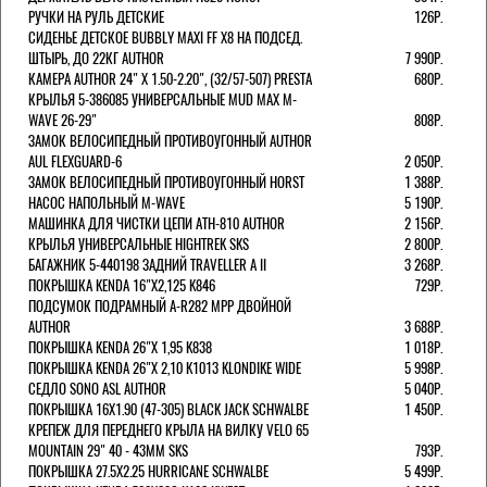
РУЧКИ НА РУЛЬ ДЕТСКИЕ
126Р.
СИДЕНЬЕ ДЕТСКОЕ BUBBLY MAXI FF X8 НА ПОДСЕД.
ШТЫРЬ, ДО 22КГ AUTHOR
7 990Р.
КАМЕРА AUTHOR 24" Х 1.50-2.20", (32/57-507) PRESTA
680Р.
КРЫЛЬЯ 5-386085 УНИВЕРСАЛЬНЫЕ MUD MAX M-
WAVE 26-29"
808Р.
ЗАМОК ВЕЛОСИПЕДНЫЙ ПРОТИВОУГОННЫЙ AUTHOR
AUL FLEXGUARD-6
2 050Р.
ЗАМОК ВЕЛОСИПЕДНЫЙ ПРОТИВОУГОННЫЙ HORST
1 388Р.
НАСОС НАПОЛЬНЫЙ M-WAVE
5 190Р.
МАШИНКА ДЛЯ ЧИСТКИ ЦЕПИ ATH-810 AUTHOR
2 156Р.
КРЫЛЬЯ УНИВЕРСАЛЬНЫЕ HIGHTREK SKS
2 800Р.
БАГАЖНИК 5-440198 ЗАДНИЙ TRAVELLER A II
3 268Р.
ПОКРЫШКА KENDA 16"Х2,125 K846
729Р.
ПОДСУМОК ПОДРАМНЫЙ A-R282 MPP ДВОЙНОЙ
AUTHOR
3 688Р.
ПОКРЫШКА KENDA 26"Х 1,95 K838
1 018Р.
ПОКРЫШКА KENDA 26"Х 2,10 K1013 KLONDIKE WIDE
5 998Р.
СЕДЛО SONO ASL AUTHOR
5 040Р.
ПОКРЫШКА 16X1.90 (47-305) BLACK JACK SCHWALBE
1 450Р.
КРЕПЕЖ ДЛЯ ПЕРЕДНЕГО КРЫЛА НА ВИЛКУ VELO 65
MOUNTAIN 29" 40 - 43ММ SKS
793Р.
ПОКРЫШКА 27.5X2.25 HURRICANE SCHWALBE
5 499Р.