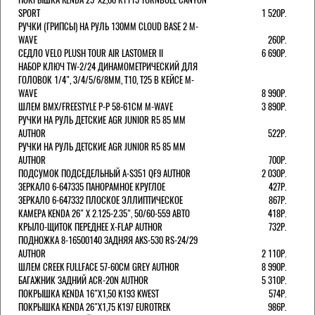
SPORT
1 520Р.
РУЧКИ (ГРИПСЫ) НА РУЛЬ 130ММ CLOUD BASE 2 M-
WAVE
260Р.
СЕДЛО VELO PLUSH TOUR AIR LASTOMER II
6 690Р.
НАБОР КЛЮЧ TW-2/24 ДИНАМОМЕТРИЧЕСКИЙ ДЛЯ
ГОЛОВОК 1/4", 3/4/5/6/8ММ, T10, T25 В КЕЙСЕ M-
WAVE
8 990Р.
ШЛЕМ ВМХ/FREESTYLE Р-Р 58-61СМ M-WAVE
3 890Р.
РУЧКИ НА РУЛЬ ДЕТСКИЕ AGR JUNIOR R5 85 ММ
AUTHOR
522Р.
РУЧКИ НА РУЛЬ ДЕТСКИЕ AGR JUNIOR R5 85 ММ
AUTHOR
700Р.
ПОДСУМОК ПОДСЕДЕЛЬНЫЙ A-S351 QF9 AUTHOR
2 030Р.
ЗЕРКАЛО 6-647335 ПАНОРАМНОЕ КРУГЛОЕ
427Р.
ЗЕРКАЛО 6-647332 ПЛОСКОЕ ЭЛЛИПТИЧЕСКОЕ
867Р.
КАМЕРА KENDA 26" Х 2.125-2.35", 50/60-559 АВТО
418Р.
КРЫЛО-ЩИТОК ПЕРЕДНЕЕ X-FLAP AUTHOR
732Р.
ПОДНОЖКА 8-16500140 ЗАДНЯЯ AKS-530 RS-24/29
AUTHOR
2 110Р.
ШЛЕМ CREEK FULLFACE 57-60СМ GREY AUTHOR
8 990Р.
БАГАЖНИК ЗАДНИЙ ACR-20N AUTHOR
5 310Р.
ПОКРЫШКА KENDA 16"Х1,50 K193 KWEST
574Р.
ПОКРЫШКА KENDA 26"Х1,75 K197 EUROTREK
986Р.