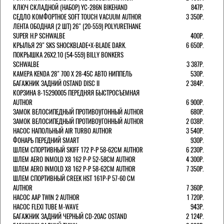
КЛЮЧ СКЛАДНОЙ (НАБОР) YC-286N BIKEHAND
847Р.
СЕДЛО КОМФОРТНОЕ SOFT TOUCH VACUUM AUTHOR
3 350Р.
ЛЕНТА ОБОДНАЯ (2 ШТ) 26" (20-559) POLYURETHANE
SUPER H.P SCHWALBE
400Р.
КРЫЛЬЯ 29" SKS SHOCKBLADE+X-BLADE DARK.
6 650Р.
ПОКРЫШКА 26X2.10 (54-559) BILLY BONKERS
SCHWALBE
3 387Р.
КАМЕРА KENDA 28" 700 Х 28-45С АВТО НИППЕЛЬ
530Р.
БАГАЖНИК ЗАДНИЙ OSTAND DISC II
2 384Р.
КОРЗИНА 8-15290005 ПЕРЕДНЯЯ БЫСТРОСЪЕМНАЯ
AUTHOR
6 900Р.
ЗАМОК ВЕЛОСИПЕДНЫЙ ПРОТИВОУГОННЫЙ AUTHOR
680Р.
ЗАМОК ВЕЛОСИПЕДНЫЙ ПРОТИВОУГОННЫЙ AUTHOR
2 038Р.
НАСОС НАПОЛЬНЫЙ AIR TURBO AUTHOR
3 540Р.
ФОНАРЬ ПЕРЕДНИЙ SMART
930Р.
ШЛЕМ СПОРТИВНЫЙ SKIFF 172 Р-Р 58-62СМ AUTHOR
6 230Р.
ШЛЕМ AERO INMOLD X8 162 Р-Р 52-58СМ AUTHOR
4 300Р.
ШЛЕМ AERO INMOLD X8 162 Р-Р 58-62СМ AUTHOR
7 350Р.
ШЛЕМ СПОРТИВНЫЙ CREEK HST 161Р-Р 57-60 СМ
AUTHOR
7 360Р.
НАСОС AAP TWIN 2 AUTHOR
1 720Р.
НАСОС FLEXI TUBE M-WAVE
943Р.
БАГАЖНИК ЗАДНИЙ ЧЕРНЫЙ СD-20AC OSTAND
2 124Р.