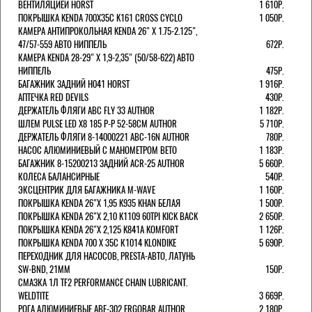
ВЕНТИЛЯЦИЕЙ HORST
1 610Р.
ПОКРЫШКА KENDA 700Х35С K161 CROSS CYCLO
1 050Р.
КАМЕРА АНТИПРОКОЛЬНАЯ KENDA 26" Х 1.75-2.125",
47/57-559 АВТО НИППЕЛЬ
672Р.
КАМЕРА KENDA 28-29" Х 1,9-2,35" (50/58-622) АВТО
НИППЕЛЬ
475Р.
БАГАЖНИК ЗАДНИЙ H041 HORST
1 916Р.
АПТЕЧКА RED DEVILS
430Р.
ДЕРЖАТЕЛЬ ФЛЯГИ АВС FLY 33 AUTHOR
1 182Р.
ШЛЕМ PULSE LED X8 185 Р-Р 52-58СМ AUTHOR
5 710Р.
ДЕРЖАТЕЛЬ ФЛЯГИ 8-14000221 ABC-16N AUTHOR
780Р.
НАСОС АЛЮМИНИЕВЫЙ С МАНОМЕТРОМ BETO
1 183Р.
БАГАЖНИК 8-15200213 ЗАДНИЙ ACR-25 AUTHOR
5 660Р.
КОЛЕСА БАЛАНСИРНЫЕ
540Р.
ЭКСЦЕНТРИК ДЛЯ БАГАЖНИКА M-WAVE
1 160Р.
ПОКРЫШКА KENDA 26"Х 1,95 K935 KHAN БЕЛАЯ
1 500Р.
ПОКРЫШКА KENDA 26"Х 2,10 K1109 60TPI KICK BACK
2 650Р.
ПОКРЫШКА KENDA 26"Х 2,125 K841A KOMFORT
1 126Р.
ПОКРЫШКА KENDA 700 Х 35С К1014 KLONDIKE
5 690Р.
ПЕРЕХОДНИК ДЛЯ НАСОСОВ, PRESTA-АВТО, ЛАТУНЬ
SW-BND, 21ММ
150Р.
СМАЗКА 1Л TF2 PERFORMANCE CHAIN LUBRICANT.
WELDTITE
3 669Р.
РОГА АЛЮМИНИЕВЫЕ ABE-302 ERGOBAR AUTHOR
2 180Р.