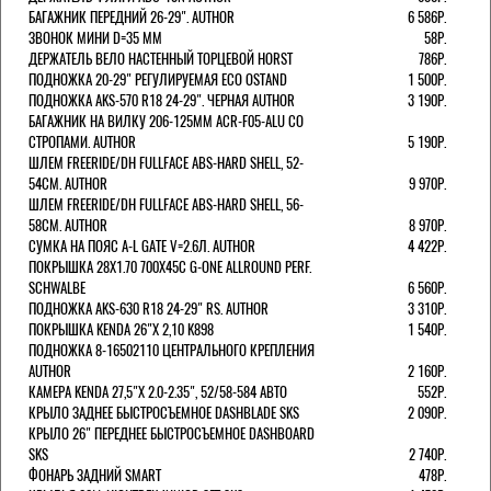
БАГАЖНИК ПЕРЕДНИЙ 26-29". AUTHOR
6 586Р.
ЗВОНОК МИНИ D=35 ММ
58Р.
ДЕРЖАТЕЛЬ ВЕЛО НАСТЕННЫЙ ТОРЦЕВОЙ HORST
786Р.
ПОДНОЖКА 20-29" РЕГУЛИРУЕМАЯ ECO OSTAND
1 500Р.
ПОДНОЖКА AKS-570 R18 24-29". ЧЕРНАЯ AUTHOR
3 190Р.
БАГАЖНИК НА ВИЛКУ 206-125ММ ACR-F05-ALU СО
СТРОПАМИ. AUTHOR
5 190Р.
ШЛЕМ FREERIDE/DH FULLFACE ABS-HARD SHELL, 52-
54СМ. AUTHOR
9 970Р.
ШЛЕМ FREERIDE/DH FULLFACE ABS-HARD SHELL, 56-
58СМ. AUTHOR
8 970Р.
СУМКА НА ПОЯС A-L GATE V=2.6Л. AUTHOR
4 422Р.
ПОКРЫШКА 28X1.70 700X45C G-ONE ALLROUND PERF.
SCHWALBE
6 560Р.
ПОДНОЖКА AKS-630 R18 24-29" RS. AUTHOR
3 310Р.
ПОКРЫШКА KENDA 26"Х 2,10 K898
1 540Р.
ПОДНОЖКА 8-16502110 ЦЕНТРАЛЬНОГО КРЕПЛЕНИЯ
AUTHOR
2 160Р.
КАМЕРА KENDA 27,5"Х 2.0-2.35", 52/58-584 АВТО
552Р.
КРЫЛО ЗАДНЕЕ БЫСТРОСЪЕМНОЕ DASHBLADE SKS
2 090Р.
КРЫЛО 26" ПЕРЕДНЕЕ БЫСТРОСЪЕМНОЕ DASHBOARD
SKS
2 740Р.
ФОНАРЬ ЗАДНИЙ SMART
478Р.