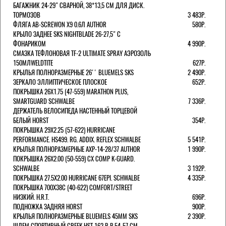
БАГАЖНИК 24-29" СВАРНОЙ, 38*13,5 СМ ДЛЯ ДИСК.
ТОРМОЗОВ
3 483Р.
ФЛЯГА AB-SCREWON X9 0.6Л AUTHOR
580Р.
КРЫЛО ЗАДНЕЕ SKS NIGHTBLADE 26-27,5" С
ФОНАРИКОМ
4 990Р.
СМАЗКА ТЕФЛОНОВАЯ TF-2 ULTIMATE SPRAY АЭРОЗОЛЬ
150МЛWELDTITE
627Р.
КРЫЛЬЯ ПОЛНОРАЗМЕРНЫЕ 26'' BLUEMELS SKS
2 490Р.
ЗЕРКАЛО ЭЛЛИПТИЧЕСКОЕ ПЛОСКОЕ
652Р.
ПОКРЫШКА 26X1.75 (47-559) MARATHON PLUS,
SMARTGUARD SCHWALBE
7 336Р.
ДЕРЖАТЕЛЬ ВЕЛОCИПЕДА НАСТЕННЫЙ ТОРЦЕВОЙ
БЕЛЫЙ HORST
354Р.
ПОКРЫШКА 29X2.25 (57-622) HURRICANE
PERFORMANCE. HS499. RG. ADDIX. REFLEX SCHWALBE
5 541Р.
КРЫЛЬЯ ПОЛНОРАЗМЕРНЫЕ AXP-14-28/37 AUTHOR
1 990Р.
ПОКРЫШКА 26X2.00 (50-559) CX COMP K-GUARD.
SCHWALBE
3 192Р.
ПОКРЫШКА 27.5X2.00 HURRICANE 67EPI. SCHWALBE
4 335Р.
ПОКРЫШКА 700X38С (40-622) COMFORT/STREET
НИЗКИЙ. H.R.T.
696Р.
ПОДНОЖКА ЗАДНЯЯ HORST
900Р.
КРЫЛЬЯ ПОЛНОРАЗМЕРНЫЕ BLUEMELS 45MM SKS
2 390Р.
ШЛЕМ СПОРТИВНЫЙ CREEK HST 162 Р-Р 54-57 СМ