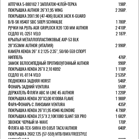
АПТЕЧКА 5-880162 7 ЗАПЛАТОК+КЛЕЙ+ТЕРКА
198Р.
ПОКРЫШКА AUTHOR 26"Х1,95 WING
2 268Р.
ПОКРЫШКА 20X1.90 (47-406) BLACK JACK K-GUARD
B/B-SK HS407 SBC 50EPI SCHWALBE
1 780Р.
РУЧКИ НА РУЛЬ AGR GRIPLOCK R20 130 ММ AUTHOR
2 410Р.
СЕДЛО VL-3251 VELO
2 187Р.
КРЫЛЬЯ МЕТАЛЛОПЛАСТИКОВЫЕ AXP-53 BLK
28"Х53ММ AUTHOR (ИТАЛИЯ)
2 990Р.
КАМЕРА KENDA 26" Х 2.125-2.35", 50/60-559 СПОРТ
НИППЕЛЬ
476Р.
ЗАМОК ВЕЛОСИПЕДНЫЙ ПРОТИВОУГОННЫЙ AUTHOR
990Р.
ПОКРЫШКА KENDA 26"Х 2,10 K892
1 118Р.
СЕДЛО VL-8114 VELO
2 535Р.
ПОДНОЖКА ЗАДНЯЯ HORST
546Р.
ФОНАРЬ ЗАДНИЙ VENTURA
550Р.
ДЕРЖАТЕЛЬ ФЛЯГИ АВС M-LINE 45 AUTHOR
1 220Р.
ПОКРЫШКА KENDA 20"Х3,00 K1008A FLAME
1 988Р.
ФАРА+ФОНАРЬ С ЛИНЗАМИ VENTURA
435Р.
ПОКРЫШКА KENDA 26"Х1,95 K946 KLONDIKE
4 790Р.
ПОКРЫШКА KENDA 27,5"Х 2,10K1080 SLANT SIX PRO
1 682Р.
ЗВОНОК ЧЕРНЫЙ M-WAVE
170Р.
ФЛЯГА AB-TCX-SHIVA X9 0.85Л TACX/AUTHOR
640Р.
ПОКРЫШКА 26X2.125 (57-559) MTB/BMX/FREESTYLE