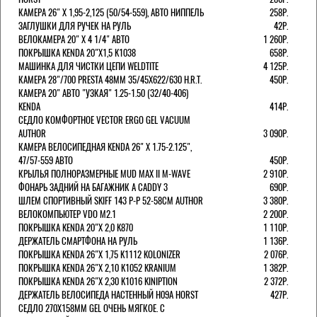
КАМЕРА 26" X 1,95-2,125 (50/54-559), АВТО НИППЕЛЬ
258Р.
ЗАГЛУШКИ ДЛЯ РУЧЕК НА РУЛЬ
42Р.
ВЕЛОКАМЕРА 20" Х 4 1/4" АВТО
1 260Р.
ПОКРЫШКА KENDA 20"Х1,5 K1038
658Р.
МАШИНКА ДЛЯ ЧИСТКИ ЦЕПИ WELDTITE
4 125Р.
КАМЕРА 28"/700 PRESTA 48ММ 35/45Х622/630 H.R.T.
450Р.
КАМЕРА 20" АВТО "УЗКАЯ" 1.25-1.50 (32/40-406)
KENDA
414Р.
СЕДЛО КОМФОРТНОЕ VECTOR ERGO GEL VACUUM
AUTHOR
3 090Р.
КАМЕРА ВЕЛОСИПЕДНАЯ KENDA 26" Х 1.75-2.125",
47/57-559 АВТО
450Р.
КРЫЛЬЯ ПОЛНОРАЗМЕРНЫЕ MUD MAX II M-WAVE
2 910Р.
ФОНАРЬ ЗАДНИЙ НА БАГАЖНИК A CADDY 3
690Р.
ШЛЕМ СПОРТИВНЫЙ SKIFF 143 Р-Р 52-58СМ AUTHOR
3 380Р.
ВЕЛОКОМПЬЮТЕР VDO M2.1
2 200Р.
ПОКРЫШКА KENDA 20"Х 2,0 K870
1 110Р.
ДЕРЖАТЕЛЬ СМАРТФОНА НА РУЛЬ
1 136Р.
ПОКРЫШКА KENDA 26"Х 1,75 K1112 KOLONIZER
2 076Р.
ПОКРЫШКА KENDA 26"Х 2,10 K1052 KRANIUM
1 382Р.
ПОКРЫШКА KENDA 26"Х 2,30 K1016 KINIPTION
2 372Р.
ДЕРЖАТЕЛЬ ВЕЛОСИПЕДА НАСТЕННЫЙ H09A HORST
427Р.
СЕДЛО 270Х158ММ GEL ОЧЕНЬ МЯГКОЕ. С