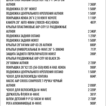
AUTHOR
7 360Р.
ПОДНОЖКА 22-29" HORST
1 500Р.
ПОДНОЖКА ЦЕНТРАЛЬНОГО КРЕПЛЕНИЯ AUTHOR
1 500Р.
ПОКРЫШКА KENDA 26"Х 2,10 K901F KOYOTE
1 118Р.
КАМЕРА 28" АВТО 48ММ (700Х28-45С) KENDA
487Р.
КРЫЛЬЯ ПЛАСТИКОВЫЕ AXP-CITY 51 РАЗДВИЖНЫЕ
AUTHOR
2 340Р.
ПОДНОЖКА ЗАДНЯЯ OSTAND
1 276Р.
ПОДНОЖКА ЗАДНЯЯ HORST
1 500Р.
КРЫЛЬЯ 28"Х41ММ AXP-03-28 AUTHOR
880Р.
КРЫЛЬЯ УНИВЕРСАЛЬНЫЕ M-WAVE 26" 5-386048
717Р.
ЗАЩИТА ЗАДНЕГО ПЕРЕКЛЮЧАТЕЛЯ HORST
390Р.
КРЫЛЬЯ РАЗДВИЖНЫЕ AXP-CITY 60 BLACK 26-
29"Х60ММ AUTHOR
2 720Р.
ПОКРЫШКА 26"Х2.125 (56-559) K905 K-RAD. KENDA
990Р.
ПОДНОЖКА ЦЕНТРАЛЬНОГО КРЕПЛЕНИЯ OSTAND
1 500Р.
ЧЕХОЛ ДЛЯ ВЕЛОСИПЕДА VENTURA
664Р.
НАСОС AAP CROSS COMPOSITE Т-РУЧКА ЧЕРНЫЙ
AUTHOR
2 090Р.
ЧЕХОЛ ДЛЯ ВЕЛОСИПЕДА M-WAVE
2 320Р.
ДЕРЖАТЕЛЬ ФЛЯГИ M-WAVE
381Р.
ШЛЕМ ДЕТСКИЙ Р-Р 52-56СМ M-WAVE
2 730Р.
РОГА АЛЮМИНИЕВЫЕ M-WAVE
900Р.