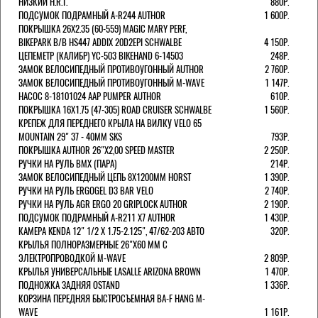
НИЗКИЙ H.R.T.
880Р.
ПОДСУМОК ПОДРАМНЫЙ A-R244 AUTHOR
1 600Р.
ПОКРЫШКА 26X2.35 (60-559) MAGIC MARY PERF,
BIKEPARK B/B HS447 ADDIX 20D2EPI SCHWALBE
4 150Р.
ЦЕПЕМЕТР (КАЛИБР) YC-503 BIKEHAND 6-14503
248Р.
ЗАМОК ВЕЛОСИПЕДНЫЙ ПРОТИВОУГОННЫЙ AUTHOR
2 760Р.
ЗАМОК ВЕЛОСИПЕДНЫЙ ПРОТИВОУГОННЫЙ M-WAVE
1 147Р.
НАСОС 8-18101024 AAP PUMPER AUTHOR
610Р.
ПОКРЫШКА 16X1.75 (47-305) ROAD CRUISER SCHWALBE
1 560Р.
КРЕПЕЖ ДЛЯ ПЕРЕДНЕГО КРЫЛА НА ВИЛКУ VELO 65
MOUNTAIN 29" 37 - 40ММ SKS
793Р.
ПОКРЫШКА AUTHOR 26"Х2,00 SPEED MASTER
2 250Р.
РУЧКИ НА РУЛЬ BMX (ПАРА)
214Р.
ЗАМОК ВЕЛОCИПЕДНЫЙ ЦЕПЬ 8Х1200ММ HORST
1 390Р.
РУЧКИ НА РУЛЬ ERGOGEL D3 BAR VELO
2 740Р.
РУЧКИ НА РУЛЬ AGR ERGO 20 GRIPLOCK AUTHOR
2 190Р.
ПОДСУМОК ПОДРАМНЫЙ A-R211 X7 AUTHOR
1 430Р.
КАМЕРА KENDA 12" 1/2 Х 1.75-2.125", 47/62-203 АВТО
320Р.
КРЫЛЬЯ ПОЛНОРАЗМЕРНЫЕ 26"Х60 ММ С
ЭЛЕКТРОПРОВОДКОЙ M-WAVE
2 809Р.
КРЫЛЬЯ УНИВЕРСАЛЬНЫЕ LASALLE ARIZONA BROWN
1 470Р.
ПОДНОЖКА ЗАДНЯЯ OSTAND
1 336Р.
КОРЗИНА ПЕРЕДНЯЯ БЫСТРОСЪЕМНАЯ BA-F HANG M-
WAVE
1 161Р.