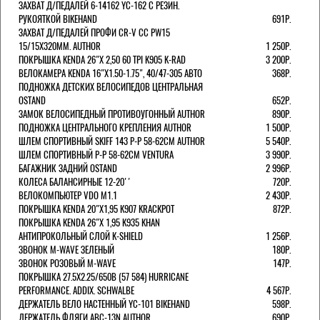
ЗАХВАТ Д/ПЕДАЛЕЙ 6-14162 YC-162 С РЕЗИН.
РУКОЯТКОЙ BIKEHAND
691Р.
ЗАХВАТ Д/ПЕДАЛЕЙ ПРОФИ CR-V CC PW15
15/15X320ММ. AUTHOR
1 250Р.
ПОКРЫШКА KENDA 26"Х 2,50 60 TPI K905 K-RAD
3 200Р.
ВЕЛОКАМЕРА KENDA 16"Х1.50-1.75", 40/47-305 АВТО
368Р.
ПОДНОЖКА ДЕТСКИХ ВЕЛОСИПЕДОВ ЦЕНТРАЛЬНАЯ
OSTAND
652Р.
ЗАМОК ВЕЛОСИПЕДНЫЙ ПРОТИВОУГОННЫЙ AUTHOR
890Р.
ПОДНОЖКА ЦЕНТРАЛЬНОГО КРЕПЛЕНИЯ AUTHOR
1 500Р.
ШЛЕМ СПОРТИВНЫЙ SKIFF 143 Р-Р 58-62СМ AUTHOR
5 540Р.
ШЛЕМ СПОРТИВНЫЙ Р-Р 58-62СМ VENTURA
3 990Р.
БАГАЖНИК ЗАДНИЙ OSTAND
2 996Р.
КОЛЕСА БАЛАНСИРНЫЕ 12-20''
720Р.
ВЕЛОКОМПЬЮТЕР VDO M1.1
2 430Р.
ПОКРЫШКА KENDA 20"Х1,95 K907 KRACKPOT
872Р.
ПОКРЫШКА KENDA 26"Х 1,95 K935 KHAN
АНТИПРОКОЛЬНЫЙ СЛОЙ K-SHIELD
1 256Р.
ЗВОНОК M-WAVE ЗЕЛЕНЫЙ
180Р.
ЗВОНОК РОЗОВЫЙ M-WAVE
147Р.
ПОКРЫШКА 27.5X2.25/650B (57 584) HURRICANE
PERFORMANCE. ADDIX. SCHWALBE
4 567Р.
ДЕРЖАТЕЛЬ ВЕЛО НАСТЕННЫЙ YC-101 BIKEHAND
598Р.
ДЕРЖАТЕЛЬ ФЛЯГИ ABC-13N AUTHOR
690Р.