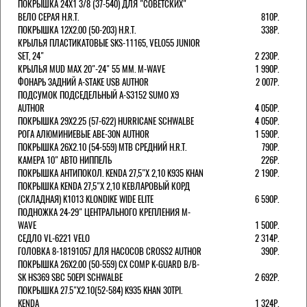
ПОКРЫШКА 24X1 3/8 (37-540) ДЛЯ "СОВЕТСКИХ"
ВЕЛО СЕРАЯ H.R.T.
810Р.
ПОКРЫШКА 12X2.00 (50-203) H.R.T.
338Р.
КРЫЛЬЯ ПЛАСТИКАТОВЫЕ SKS-11165, VELO55 JUNIOR
SET, 24"
2 230Р.
КРЫЛЬЯ MUD MAX 20"-24" 55 ММ. M-WAVE
1 990Р.
ФОНАРЬ ЗАДНИЙ A-STAKE USB AUTHOR
2 007Р.
ПОДСУМОК ПОДСЕДЕЛЬНЫЙ A-S3152 SUMO X9
AUTHOR
4 050Р.
ПОКРЫШКА 29X2.25 (57-622) HURRICANE SCHWALBE
4 050Р.
РОГА АЛЮМИНИЕВЫЕ ABE-30N AUTHOR
1 590Р.
ПОКРЫШКА 26X2.10 (54-559) MTB СРЕДНИЙ H.R.T.
790Р.
КАМЕРА 10" АВТО НИППЕЛЬ
226Р.
ПОКРЫШКА АНТИПОКОЛ. KENDA 27,5"Х 2,10 K935 KHAN
2 190Р.
ПОКРЫШКА KENDA 27,5"Х 2,10 КЕВЛАРОВЫЙ КОРД
(СКЛАДНАЯ) K1013 KLONDIKE WIDE ELITE
6 590Р.
ПОДНОЖКА 24-29" ЦЕНТРАЛЬНОГО КРЕПЛЕНИЯ M-
WAVE
1 500Р.
СЕДЛО VL-6221 VELO
2 314Р.
ГОЛОВКА 8-18191057 ДЛЯ НАСОСОВ CROSS2 AUTHOR
390Р.
ПОКРЫШКА 26X2.00 (50-559) CX COMP K-GUARD B/B-
SK HS369 SBC 50EPI SCHWALBE
2 692Р.
ПОКРЫШКА 27.5"Х2.10(52-584) K935 KHAN 30TPI.
KENDA
1 324Р.