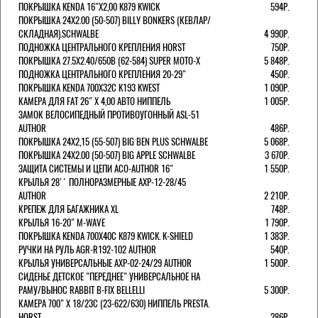
ПОКРЫШКА KENDA 16"Х2,00 K879 KWICK
594Р.
ПОКРЫШКА 24X2.00 (50-507) BILLY BONKERS (КЕВЛАР/
СКЛАДНАЯ).SCHWALBE
4 990Р.
ПОДНОЖКА ЦЕНТРАЛЬНОГО КРЕПЛЕНИЯ HORST
750Р.
ПОКРЫШКА 27.5X2.40/650B (62-584) SUPER MOTO-X
5 848Р.
ПОДНОЖКА ЦЕНТРАЛЬНОГО КРЕПЛЕНИЯ 20-29"
450Р.
ПОКРЫШКА KENDA 700Х32С K193 KWEST
1 090Р.
КАМЕРА ДЛЯ FAT 26" X 4,00 АВТО НИППЕЛЬ
1 005Р.
ЗАМОК ВЕЛОСИПЕДНЫЙ ПРОТИВОУГОННЫЙ ASL-51
AUTHOR
486Р.
ПОКРЫШКА 24X2,15 (55-507) BIG BEN PLUS SCHWALBE
5 068Р.
ПОКРЫШКА 24X2.00 (50-507) BIG APPLE SCHWALBE
3 670Р.
ЗАЩИТА СИСТЕМЫ И ЦЕПИ ACO-AUTHOR 16"
1 550Р.
КРЫЛЬЯ 28'' ПОЛНОРАЗМЕРНЫЕ AXP-12-28/45
AUTHOR
2 210Р.
КРЕПЕЖ ДЛЯ БАГАЖНИКА XL
748Р.
КРЫЛЬЯ 16-20" M-WAVE
1 790Р.
ПОКРЫШКА KENDA 700Х40С K879 KWICK. K-SHIELD
1 383Р.
РУЧКИ НА РУЛЬ AGR-R192-102 AUTHOR
540Р.
КРЫЛЬЯ УНИВЕРСАЛЬНЫЕ AXP-02-24/29 AUTHOR
1 500Р.
СИДЕНЬЕ ДЕТСКОЕ "ПЕРЕДНЕЕ" УНИВЕРСАЛЬНОЕ НА
РАМУ/ВЫНОС RABBIT B-FIX BELLELLI
5 300Р.
КАМЕРА 700" Х 18/23C (23-622/630) НИППЕЛЬ PRESTA.
HORST
286Р.