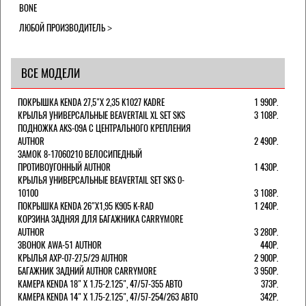
BONE
ЛЮБОЙ ПРОИЗВОДИТЕЛЬ
ВСЕ МОДЕЛИ
ПОКРЫШКА KENDA 27,5"Х 2,35 K1027 KADRE
1 990Р.
КРЫЛЬЯ УНИВЕРСАЛЬНЫЕ BEAVERTAIL XL SET SKS
3 108Р.
ПОДНОЖКА AKS-09A C ЦЕНТРАЛЬНОГО КРЕПЛЕНИЯ
AUTHOR
2 490Р.
ЗАМОК 8-17060210 ВЕЛОСИПЕДНЫЙ
ПРОТИВОУГОННЫЙ AUTHOR
1 430Р.
КРЫЛЬЯ УНИВЕРСАЛЬНЫЕ BEAVERTAIL SET SKS 0-
10100
3 108Р.
ПОКРЫШКА KENDA 26"Х1,95 K905 K-RAD
1 240Р.
КОРЗИНА ЗАДНЯЯ ДЛЯ БАГАЖНИКА CARRYMORE
AUTHOR
3 280Р.
ЗВОНОК AWA-51 AUTHOR
440Р.
КРЫЛЬЯ AXP-07-27,5/29 AUTHOR
2 900Р.
БАГАЖНИК ЗАДНИЙ AUTHOR CARRYMORE
3 950Р.
КАМЕРА KENDA 18" Х 1.75-2.125", 47/57-355 АВТО
373Р.
КАМЕРА KENDA 14" Х 1.75-2.125", 47/57-254/263 АВТО
342Р.