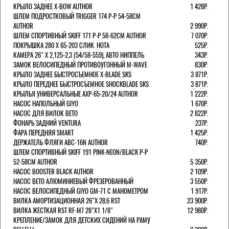
КРЫЛО ЗАДНЕЕ X-BOW AUTHOR
1 428Р.
ШЛЕМ ПОДРОСТКОВЫЙ TRIGGER 174 Р-Р 54-58СМ
AUTHOR
2 990Р.
ШЛЕМ СПОРТИВНЫЙ SKIFF 171 Р-Р 58-62СМ AUTHOR
7 070Р.
ПОКРЫШКА 280 X 65-203 СЛИК. HOTA
525Р.
КАМЕРА 26" X 2,125-2,3 (54/58-559), АВТО НИППЕЛЬ
343Р.
ЗАМОК ВЕЛОСИПЕДНЫЙ ПРОТИВОУГОННЫЙ M-WAVE
830Р.
КРЫЛО ЗАДНЕЕ БЫСТРОСЪЕМНОЕ X-BLADE SKS
3 871Р.
КРЫЛО ПЕРЕДНЕЕ БЫСТРОСЪЕМНОЕ SHOCKBLADE SKS
3 871Р.
КРЫЛЬЯ УНИВЕРСАЛЬНЫЕ AXP-65-20/24 AUTHOR
1 222Р.
НАСОС НАПОЛЬНЫЙ GIYO
1 670Р.
НАСОС ДЛЯ ВИЛОК ВЕТО
2 822Р.
ФОНАРЬ ЗАДНИЙ VENTURA
237Р.
ФАРА ПЕРЕДНЯЯ SMART
1 425Р.
ДЕРЖАТЕЛЬ ФЛЯГИ ABC-16N AUTHOR
740Р.
ШЛЕМ СПОРТИВНЫЙ SKIFF 191 PINK-NEON/BLACK Р-Р
52-58СМ AUTHOR
5 350Р.
НАСОС BOOSTER BLACK AUTHOR
2 109Р.
НАСОС BETO АЛЮМИНИЕВЫЙ ФРЕЗЕРОВАННЫЙ
3 550Р.
НАСОС ВЕЛОСИПЕДНЫЙ GIYO GM-71 С МАНОМЕТРОМ
1 917Р.
ВИЛКА АМОРТИЗАЦИОННАЯ 26"Х 28,6 RST
23 900Р.
ВИЛКА ЖЕСТКАЯ RST RF-M7 28"Х1 1/8"
12 980Р.
КРЕПЛЕНИЕ/ЗАМОК ДЛЯ ДЕТСКИХ СИДЕНИЙ НА РАМУ