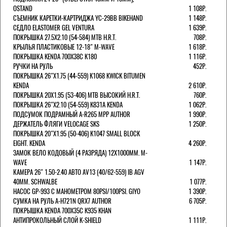
OSTAND
1 108Р.
СЪЕМНИК КАРЕТКИ-КАРТРИДЖА YC-29BB BIKEHAND
1 148Р.
СЕДЛО ELASTOMER GEL VENTURA
1 639Р.
ПОКРЫШКА 27.5X2.10 (54-584) MTB H.R.T.
708Р.
КРЫЛЬЯ ПЛАСТИКОВЫЕ 12-18" M-WAVE
1 618Р.
ПОКРЫШКА KENDA 700Х38С K180
1 116Р.
РУЧКИ НА РУЛЬ
452Р.
ПОКРЫШКА 26"Х1.75 (44-559) K1068 KWICK BITUMEN
KENDA
2 610Р.
ПОКРЫШКА 20X1.95 (53-406) MTB ВЫСОКИЙ H.R.T.
760Р.
ПОКРЫШКА 26"Х2.10 (54-559) K831A KENDA
1 062Р.
ПОДСУМОК ПОДРАМНЫЙ A-R265 MPP AUTHOR
1 990Р.
ДЕРЖАТЕЛЬ ФЛЯГИ VELOCAGE SKS
1 250Р.
ПОКРЫШКА 20"Х1.95 (50-406) K1047 SMALL BLOCK
EIGHT. KENDA
4 260Р.
ЗАМОК ВЕЛО КОДОВЫЙ (4 РАЗРЯДА) 12Х1000ММ. M-
WAVE
1 147Р.
КАМЕРА 26" 1.50-2.40 АВТО AV13 (40/62-559) IB AGV
40MM. SCHWALBE
1 077Р.
НАСОС GP-993 С МАНОМЕТРОМ 80PSI/100PSI. GIYO
1 390Р.
СУМКА НА РУЛЬ A-H721N QRX7 AUTHOR
6 705Р.
ПОКРЫШКА KENDA 700Х35С K935 KHAN
АНТИПРОКОЛЬНЫЙ СЛОЙ K-SHIELD
1 111Р.