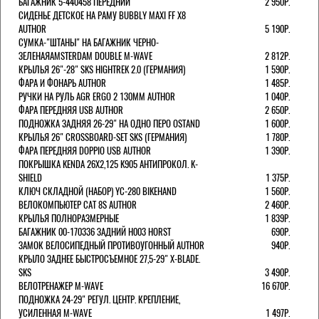
БАГАЖНИК 5-440458 ПЕРЕДНИЙ
2 950Р.
СИДЕНЬЕ ДЕТСКОЕ НА РАМУ BUBBLY MAXI FF X8
AUTHOR
5 190Р.
СУМКА-"ШТАНЫ" НА БАГАЖНИК ЧЕРНО-
ЗЕЛЕНАЯAMSTERDAM DOUBLE M-WAVE
2 812Р.
КРЫЛЬЯ 26"-28" SKS HIGHTREK 2.0 (ГЕРМАНИЯ)
1 590Р.
ФАРА И ФОНАРЬ AUTHOR
1 485Р.
РУЧКИ НА РУЛЬ AGR ERGO 2 130ММ AUTHOR
1 040Р.
ФАРА ПЕРЕДНЯЯ USB AUTHOR
2 650Р.
ПОДНОЖКА ЗАДНЯЯ 26-29" НА ОДНО ПЕРО OSTAND
1 600Р.
КРЫЛЬЯ 26" CROSSBOARD-SET SKS (ГЕРМАНИЯ)
1 780Р.
ФАРА ПЕРЕДНЯЯ DOPPIO USB AUTHOR
1 390Р.
ПОКРЫШКА KENDA 26Х2,125 K905 АНТИПРОКОЛ. K-
SHIELD
1 375Р.
КЛЮЧ СКЛАДНОЙ (НАБОР) YC-280 BIKEHAND
1 560Р.
ВЕЛОКОМПЬЮТЕР CAT 8S AUTHOR
2 460Р.
КРЫЛЬЯ ПОЛНОРАЗМЕРНЫЕ
1 839Р.
БАГАЖНИК 00-170336 ЗАДНИЙ H003 HORST
690Р.
ЗАМОК ВЕЛОСИПЕДНЫЙ ПРОТИВОУГОННЫЙ AUTHOR
940Р.
КРЫЛО ЗАДНЕЕ БЫСТРОСЪЕМНОЕ 27,5-29" X-BLADE.
SKS
3 490Р.
ВЕЛОТРЕНАЖЕР M-WAVE
16 670Р.
ПОДНОЖКА 24-29" РЕГУЛ. ЦЕНТР. КРЕПЛЕНИЕ,
УСИЛЕННАЯ M-WAVE
1 497Р.