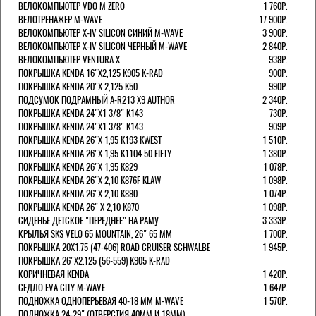
ВЕЛОКОМПЬЮТЕР VDO M ZERO
1 760Р.
ВЕЛОТРЕНАЖЕР M-WAVE
17 900Р.
ВЕЛОКОМПЬЮТЕР X-IV SILICON СИНИЙ M-WAVE
3 900Р.
ВЕЛОКОМПЬЮТЕР X-IV SILICON ЧЕРНЫЙ M-WAVE
2 840Р.
ВЕЛОКОМПЬЮТЕР VENTURA Х
938Р.
ПОКРЫШКА KENDA 16"Х2,125 K905 K-RAD
900Р.
ПОКРЫШКА KENDA 20"Х 2,125 K50
990Р.
ПОДСУМОК ПОДРАМНЫЙ A-R213 X9 AUTHOR
2 340Р.
ПОКРЫШКА KENDA 24"Х1 3/8" K143
730Р.
ПОКРЫШКА KENDA 24"Х1 3/8" K143
909Р.
ПОКРЫШКА KENDA 26"Х 1,95 K193 KWEST
1 510Р.
ПОКРЫШКА KENDA 26"Х 1,95 K1104 50 FIFTY
1 380Р.
ПОКРЫШКА KENDA 26"Х 1,95 K829
1 078Р.
ПОКРЫШКА KENDA 26"Х 2,10 K876F KLAW
1 098Р.
ПОКРЫШКА KENDA 26"Х 2,10 K880
1 074Р.
ПОКРЫШКА KENDA 26" Х 2,10 K870
1 098Р.
СИДЕНЬЕ ДЕТСКОЕ "ПЕРЕДНЕЕ" НА РАМУ
3 333Р.
КРЫЛЬЯ SKS VELO 65 MOUNTAIN, 26" 65 ММ
1 700Р.
ПОКРЫШКА 20X1.75 (47-406) ROAD CRUISER SCHWALBE
1 945Р.
ПОКРЫШКА 26"Х2.125 (56-559) K905 K-RAD
КОРИЧНЕВАЯ KENDA
1 420Р.
СЕДЛО EVA CITY M-WAVE
1 647Р.
ПОДНОЖКА ОДНОПЕРЬЕВАЯ 40-18 ММ M-WAVE
1 570Р.
ПОДНОЖКА 24-29" (ОТВЕРСТИЯ 40ММ И 18ММ),