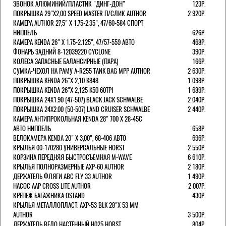
ЗВОНОК АЛЮМИНИЙ/ПЛАСТИК "ДИНГ-ДОН"
123Р.
ПОКРЫШКА 29"Х2,00 SPEED MASTER П/СЛИК AUTHOR
2 920Р.
КАМЕРА AUTHOR 27,5" Х 1.75-2.35", 47/60-584 СПОРТ
НИППЕЛЬ
626Р.
КАМЕРА KENDA 26" Х 1.75-2.125", 47/57-559 АВТО
468Р.
ФОНАРЬ ЗАДНИЙ 8-12039220 CYCLONE
390Р.
КОЛЕСА ЗАПАСНЫЕ БАЛАНСИРНЫЕ (ПАРА)
166Р.
CУМКА-ЧЕХОЛ НА РАМУ A-R255 TANK BAG MPP AUTHOR
2 630Р.
ПОКРЫШКА KENDA 26"Х 2,10 K848
1 098Р.
ПОКРЫШКА KENDA 26"Х 2,125 K50 60TPI
1 689Р.
ПОКРЫШКА 24X1.90 (47-507) BLACK JACK SCHWALBE
2 040Р.
ПОКРЫШКА 24X2.00 (50-507) LAND CRUISER SCHWALBE
2 440Р.
КАМЕРА АНТИПРОКОЛЬНАЯ KENDA 28" 700 Х 28-45C
АВТО НИППЕЛЬ
658Р.
ВЕЛОКАМЕРА KENDA 20" Х 3,00", 68-406 АВТО
696Р.
КРЫЛЬЯ 00-170280 УНИВЕРСАЛЬНЫЕ HORST
2 550Р.
КОРЗИНА ПЕРЕДНЯЯ БЫСТРОСЪЕМНАЯ M-WAVE
6 610Р.
КРЫЛЬЯ ПОЛНОРАЗМЕРНЫЕ AXP-60 AUTHOR
2 180Р.
ДЕРЖАТЕЛЬ ФЛЯГИ АВС FLY 33 AUTHOR
1 490Р.
НАСОС AAP CROSS LITE AUTHOR
2 007Р.
КРЕПЕЖ БАГАЖНИКА OSTAND
430Р.
КРЫЛЬЯ МЕТАЛЛОПЛАСТ. AXP-53 BLK 28"Х 53 ММ
AUTHOR
3 500Р.
ДЕРЖАТЕЛЬ ВЕЛО НАСТЕННЫЙ H025 HORST
804Р.