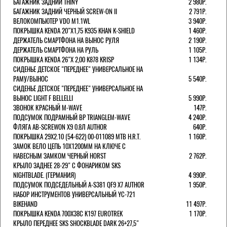
БАГАЖНИК ЗАДНИЙ THINY
2 980Р.
БАГАЖНИК ЗАДНИЙ ЧЕРНЫЙ SCREW-ON II
2 791Р.
ВЕЛОКОМПЬЮТЕР VDO M1.1WL
3 940Р.
ПОКРЫШКА KENDA 20"Х1,75 K935 KHAN K-SHIELD
1 460Р.
ДЕРЖАТЕЛЬ СМАРТФОНА НА ВЫНОС РУЛЯ
2 190Р.
ДЕРЖАТЕЛЬ СМАРТФОНА НА РУЛЬ
1 105Р.
ПОКРЫШКА KENDA 26"Х 2,00 K878 KRISP
1 134Р.
СИДЕНЬЕ ДЕТСКОЕ "ПЕРЕДНЕЕ" УНИВЕРСАЛЬНОЕ НА
РАМУ/ВЫНОС
5 540Р.
СИДЕНЬЕ ДЕТСКОЕ "ПЕРЕДНЕЕ" УНИВЕРСАЛЬНОЕ НА
ВЫНОС LIGHT F BELLELLI
5 990Р.
ЗВОНОК КРАСНЫЙ M-WAVE
147Р.
ПОДСУМОК ПОДРАМНЫЙ BP TRIANGLEM-WAVE
4 240Р.
ФЛЯГА AB-SCREWON X9 0.8Л AUTHOR
640Р.
ПОКРЫШКА 29X2.10 (54-622) 00-011089 MTB H.R.T.
1 160Р.
ЗАМОК ВЕЛО ЦЕПЬ 10Х1200ММ НА КЛЮЧЕ С
НАВЕСНЫМ ЗАМКОМ ЧЕРНЫЙ HORST
2 762Р.
КРЫЛО ЗАДНЕЕ 28-29" С ФОНАРИКОМ SKS
NIGHTBLADE. (ГЕРМАНИЯ)
4 990Р.
ПОДСУМОК ПОДСЕДЕЛЬНЫЙ A-S381 QF9 X7 AUTHOR
1 950Р.
НАБОР ИНСТРУМЕНТОВ УНИВЕРСАЛЬНЫЙ YC-721
BIKEHAND
11 497Р.
ПОКРЫШКА KENDA 700Х38С K197 EUROTREK
1 170Р.
КРЫЛО ПЕРЕДНЕЕ SKS SHOCKBLADE DARK 26+27,5"