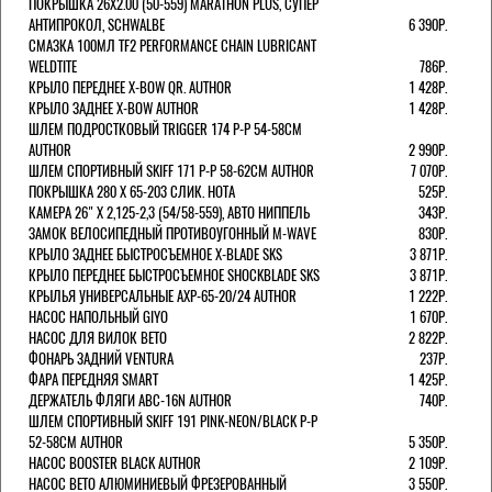
ПОКРЫШКА 26X2.00 (50-559) MARATHON PLUS, СУПЕР
АНТИПРОКОЛ, SCHWALBE
6 390Р.
СМАЗКА 100МЛ TF2 PERFORMANCE CHAIN LUBRICANT
WELDTITE
786Р.
КРЫЛО ПЕРЕДНЕЕ X-BOW QR. AUTHOR
1 428Р.
КРЫЛО ЗАДНЕЕ X-BOW AUTHOR
1 428Р.
ШЛЕМ ПОДРОСТКОВЫЙ TRIGGER 174 Р-Р 54-58СМ
AUTHOR
2 990Р.
ШЛЕМ СПОРТИВНЫЙ SKIFF 171 Р-Р 58-62СМ AUTHOR
7 070Р.
ПОКРЫШКА 280 X 65-203 СЛИК. HOTA
525Р.
КАМЕРА 26" X 2,125-2,3 (54/58-559), АВТО НИППЕЛЬ
343Р.
ЗАМОК ВЕЛОСИПЕДНЫЙ ПРОТИВОУГОННЫЙ M-WAVE
830Р.
КРЫЛО ЗАДНЕЕ БЫСТРОСЪЕМНОЕ X-BLADE SKS
3 871Р.
КРЫЛО ПЕРЕДНЕЕ БЫСТРОСЪЕМНОЕ SHOCKBLADE SKS
3 871Р.
КРЫЛЬЯ УНИВЕРСАЛЬНЫЕ AXP-65-20/24 AUTHOR
1 222Р.
НАСОС НАПОЛЬНЫЙ GIYO
1 670Р.
НАСОС ДЛЯ ВИЛОК ВЕТО
2 822Р.
ФОНАРЬ ЗАДНИЙ VENTURA
237Р.
ФАРА ПЕРЕДНЯЯ SMART
1 425Р.
ДЕРЖАТЕЛЬ ФЛЯГИ ABC-16N AUTHOR
740Р.
ШЛЕМ СПОРТИВНЫЙ SKIFF 191 PINK-NEON/BLACK Р-Р
52-58СМ AUTHOR
5 350Р.
НАСОС BOOSTER BLACK AUTHOR
2 109Р.
НАСОС BETO АЛЮМИНИЕВЫЙ ФРЕЗЕРОВАННЫЙ
3 550Р.