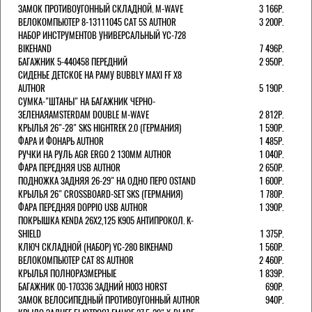
ЗАМОК ПРОТИВОУГОННЫЙ СКЛАДНОЙ. M-WAVE
3 166Р.
ВЕЛОКОМПЬЮТЕР 8-13111045 CAT 5S AUTHOR
3 200Р.
НАБОР ИНСТРУМЕНТОВ УНИВЕРСАЛЬНЫЙ YC-728
BIKEHAND
7 496Р.
БАГАЖНИК 5-440458 ПЕРЕДНИЙ
2 950Р.
СИДЕНЬЕ ДЕТСКОЕ НА РАМУ BUBBLY MAXI FF X8
AUTHOR
5 190Р.
СУМКА-"ШТАНЫ" НА БАГАЖНИК ЧЕРНО-
ЗЕЛЕНАЯAMSTERDAM DOUBLE M-WAVE
2 812Р.
КРЫЛЬЯ 26"-28" SKS HIGHTREK 2.0 (ГЕРМАНИЯ)
1 590Р.
ФАРА И ФОНАРЬ AUTHOR
1 485Р.
РУЧКИ НА РУЛЬ AGR ERGO 2 130ММ AUTHOR
1 040Р.
ФАРА ПЕРЕДНЯЯ USB AUTHOR
2 650Р.
ПОДНОЖКА ЗАДНЯЯ 26-29" НА ОДНО ПЕРО OSTAND
1 600Р.
КРЫЛЬЯ 26" CROSSBOARD-SET SKS (ГЕРМАНИЯ)
1 780Р.
ФАРА ПЕРЕДНЯЯ DOPPIO USB AUTHOR
1 390Р.
ПОКРЫШКА KENDA 26Х2,125 K905 АНТИПРОКОЛ. K-
SHIELD
1 375Р.
КЛЮЧ СКЛАДНОЙ (НАБОР) YC-280 BIKEHAND
1 560Р.
ВЕЛОКОМПЬЮТЕР CAT 8S AUTHOR
2 460Р.
КРЫЛЬЯ ПОЛНОРАЗМЕРНЫЕ
1 839Р.
БАГАЖНИК 00-170336 ЗАДНИЙ H003 HORST
690Р.
ЗАМОК ВЕЛОСИПЕДНЫЙ ПРОТИВОУГОННЫЙ AUTHOR
940Р.