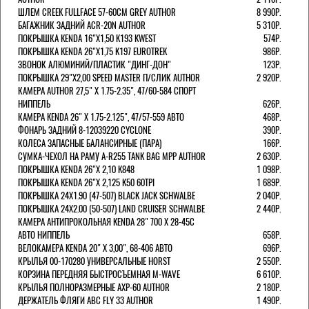
ШЛЕМ CREEK FULLFACE 57-60СМ GREY AUTHOR
8 990Р.
БАГАЖНИК ЗАДНИЙ ACR-20N AUTHOR
5 310Р.
ПОКРЫШКА KENDA 16"Х1,50 K193 KWEST
574Р.
ПОКРЫШКА KENDA 26"Х1,75 K197 EUROTREK
986Р.
ЗВОНОК АЛЮМИНИЙ/ПЛАСТИК "ДИНГ-ДОН"
123Р.
ПОКРЫШКА 29"Х2,00 SPEED MASTER П/СЛИК AUTHOR
2 920Р.
КАМЕРА AUTHOR 27,5" Х 1.75-2.35", 47/60-584 СПОРТ
НИППЕЛЬ
626Р.
КАМЕРА KENDA 26" Х 1.75-2.125", 47/57-559 АВТО
468Р.
ФОНАРЬ ЗАДНИЙ 8-12039220 CYCLONE
390Р.
КОЛЕСА ЗАПАСНЫЕ БАЛАНСИРНЫЕ (ПАРА)
166Р.
CУМКА-ЧЕХОЛ НА РАМУ A-R255 TANK BAG MPP AUTHOR
2 630Р.
ПОКРЫШКА KENDA 26"Х 2,10 K848
1 098Р.
ПОКРЫШКА KENDA 26"Х 2,125 K50 60TPI
1 689Р.
ПОКРЫШКА 24X1.90 (47-507) BLACK JACK SCHWALBE
2 040Р.
ПОКРЫШКА 24X2.00 (50-507) LAND CRUISER SCHWALBE
2 440Р.
КАМЕРА АНТИПРОКОЛЬНАЯ KENDA 28" 700 Х 28-45C
АВТО НИППЕЛЬ
658Р.
ВЕЛОКАМЕРА KENDA 20" Х 3,00", 68-406 АВТО
696Р.
КРЫЛЬЯ 00-170280 УНИВЕРСАЛЬНЫЕ HORST
2 550Р.
КОРЗИНА ПЕРЕДНЯЯ БЫСТРОСЪЕМНАЯ M-WAVE
6 610Р.
КРЫЛЬЯ ПОЛНОРАЗМЕРНЫЕ AXP-60 AUTHOR
2 180Р.
ДЕРЖАТЕЛЬ ФЛЯГИ АВС FLY 33 AUTHOR
1 490Р.