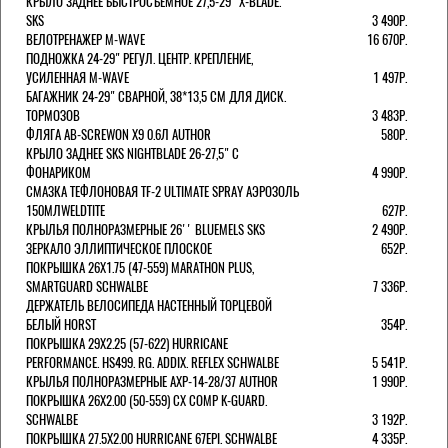
КРЫЛО ЗАДНЕЕ БЫСТРОСЪЕМНОЕ 27,5-29" X-BLADE.
SKS
3 490Р.
ВЕЛОТРЕНАЖЕР M-WAVE
16 670Р.
ПОДНОЖКА 24-29" РЕГУЛ. ЦЕНТР. КРЕПЛЕНИЕ,
УСИЛЕННАЯ M-WAVE
1 497Р.
БАГАЖНИК 24-29" СВАРНОЙ, 38*13,5 СМ ДЛЯ ДИСК.
ТОРМОЗОВ
3 483Р.
ФЛЯГА AB-SCREWON X9 0.6Л AUTHOR
580Р.
КРЫЛО ЗАДНЕЕ SKS NIGHTBLADE 26-27,5" С
ФОНАРИКОМ
4 990Р.
СМАЗКА ТЕФЛОНОВАЯ TF-2 ULTIMATE SPRAY АЭРОЗОЛЬ
150МЛWELDTITE
627Р.
КРЫЛЬЯ ПОЛНОРАЗМЕРНЫЕ 26'' BLUEMELS SKS
2 490Р.
ЗЕРКАЛО ЭЛЛИПТИЧЕСКОЕ ПЛОСКОЕ
652Р.
ПОКРЫШКА 26X1.75 (47-559) MARATHON PLUS,
SMARTGUARD SCHWALBE
7 336Р.
ДЕРЖАТЕЛЬ ВЕЛОCИПЕДА НАСТЕННЫЙ ТОРЦЕВОЙ
БЕЛЫЙ HORST
354Р.
ПОКРЫШКА 29X2.25 (57-622) HURRICANE
PERFORMANCE. HS499. RG. ADDIX. REFLEX SCHWALBE
5 541Р.
КРЫЛЬЯ ПОЛНОРАЗМЕРНЫЕ AXP-14-28/37 AUTHOR
1 990Р.
ПОКРЫШКА 26X2.00 (50-559) CX COMP K-GUARD.
SCHWALBE
3 192Р.
ПОКРЫШКА 27.5X2.00 HURRICANE 67EPI. SCHWALBE
4 335Р.