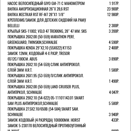
НАСОС ВЕЛОСИПЕДНЫЙ GIYO GM-71 С МАНОМЕТРОМ
1 917Р.
ВИЛКА АМОРТИЗАЦИОННАЯ 26"Х 28,6 RST
23 900Р.
ВИЛКА ЖЕСТКАЯ RST RF-M7 28"Х1 1/8"
12 980Р.
КРЕПЛЕНИЕ/ЗАМОК ДЛЯ ДЕТСКИХ СИДЕНИЙ НА РАМУ
BELLELLI
2 300Р.
КРЫЛЬЯ SKS-11002, VELO 47 TREKKING, 28" 47 ММ. SKS
3 200Р.
ПОКРЫШКА 26X2.00 (50-559) MARATHON PERF,
GREENGUARD, TWINSKIN,SCHWALBE
4 590Р.
ПОКРЫШКА KENDA 29"Х2,10 (55X622) K1153
2 400Р.
ЗАМОК 12ММ, КОДОВЫЙ 4-Х РАЗР, TRESOR
6512C/180СМ. ABUS
3 890Р.
ПОКРЫШКА 26X2.10 (54-559) СЛИК АНТИПРОКОЛ.
СЛОЙ 3ММ H.R.T.
1 580Р.
ПОКРЫШКА 26X1.95 (53-559) П/СЛИК АНТИПРОКОЛ.
СЛОЙ 3ММ H.R.T.
1 490Р.
ПОКРЫШКА 26X2.00 (50-559) LAND CRUISER PLUS,
АНТИПРКОЛ, SCHWALBE
4 047Р.
ПОКРЫШКА 29X2.10 (54-622) 05-11101143.01 SMART
SAM PLUS АНТИПРОКОЛ,SCHWALBE
5 580Р.
ПОКРЫШКА 27.5X2.10/650B (54-584) SMART SAM.
SCHWALBE
3 940Р.
ЗАМОК КОДОВЫЙ (4 РАЗРЯДА) 10Х800ММ. HORST
433Р.
ЗАМОК 5-230170 ВЕЛОСИПЕДНЫЙ ПРОТИВОУГОННЫЙ