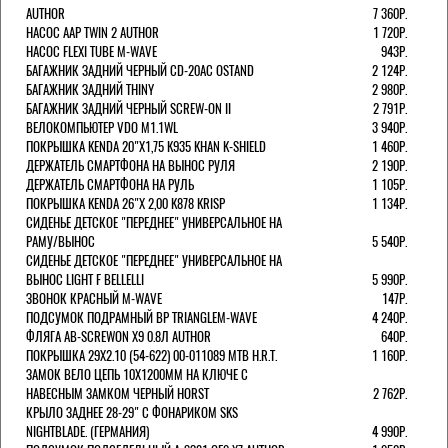
AUTHOR
7 360Р.
НАСОС AAP TWIN 2 AUTHOR
1 720Р.
НАСОС FLEXI TUBE M-WAVE
943Р.
БАГАЖНИК ЗАДНИЙ ЧЕРНЫЙ СD-20AC OSTAND
2 124Р.
БАГАЖНИК ЗАДНИЙ THINY
2 980Р.
БАГАЖНИК ЗАДНИЙ ЧЕРНЫЙ SCREW-ON II
2 791Р.
ВЕЛОКОМПЬЮТЕР VDO M1.1WL
3 940Р.
ПОКРЫШКА KENDA 20"Х1,75 K935 KHAN K-SHIELD
1 460Р.
ДЕРЖАТЕЛЬ СМАРТФОНА НА ВЫНОС РУЛЯ
2 190Р.
ДЕРЖАТЕЛЬ СМАРТФОНА НА РУЛЬ
1 105Р.
ПОКРЫШКА KENDA 26"Х 2,00 K878 KRISP
1 134Р.
СИДЕНЬЕ ДЕТСКОЕ "ПЕРЕДНЕЕ" УНИВЕРСАЛЬНОЕ НА
РАМУ/ВЫНОС
5 540Р.
СИДЕНЬЕ ДЕТСКОЕ "ПЕРЕДНЕЕ" УНИВЕРСАЛЬНОЕ НА
ВЫНОС LIGHT F BELLELLI
5 990Р.
ЗВОНОК КРАСНЫЙ M-WAVE
147Р.
ПОДСУМОК ПОДРАМНЫЙ BP TRIANGLEM-WAVE
4 240Р.
ФЛЯГА AB-SCREWON X9 0.8Л AUTHOR
640Р.
ПОКРЫШКА 29X2.10 (54-622) 00-011089 MTB H.R.T.
1 160Р.
ЗАМОК ВЕЛО ЦЕПЬ 10Х1200ММ НА КЛЮЧЕ С
НАВЕСНЫМ ЗАМКОМ ЧЕРНЫЙ HORST
2 762Р.
КРЫЛО ЗАДНЕЕ 28-29" С ФОНАРИКОМ SKS
NIGHTBLADE. (ГЕРМАНИЯ)
4 990Р.