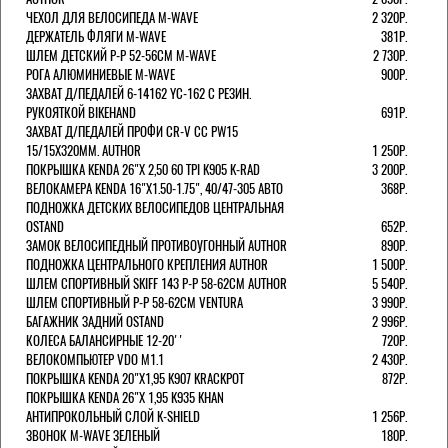
ЧЕХОЛ ДЛЯ ВЕЛОСИПЕДА M-WAVE
2 320Р.
ДЕРЖАТЕЛЬ ФЛЯГИ M-WAVE
381Р.
ШЛЕМ ДЕТСКИЙ Р-Р 52-56СМ M-WAVE
2 730Р.
РОГА АЛЮМИНИЕВЫЕ M-WAVE
900Р.
ЗАХВАТ Д/ПЕДАЛЕЙ 6-14162 YC-162 С РЕЗИН.
РУКОЯТКОЙ BIKEHAND
691Р.
ЗАХВАТ Д/ПЕДАЛЕЙ ПРОФИ CR-V CC PW15
15/15X320ММ. AUTHOR
1 250Р.
ПОКРЫШКА KENDA 26"Х 2,50 60 TPI K905 K-RAD
3 200Р.
ВЕЛОКАМЕРА KENDA 16"Х1.50-1.75", 40/47-305 АВТО
368Р.
ПОДНОЖКА ДЕТСКИХ ВЕЛОСИПЕДОВ ЦЕНТРАЛЬНАЯ
OSTAND
652Р.
ЗАМОК ВЕЛОСИПЕДНЫЙ ПРОТИВОУГОННЫЙ AUTHOR
890Р.
ПОДНОЖКА ЦЕНТРАЛЬНОГО КРЕПЛЕНИЯ AUTHOR
1 500Р.
ШЛЕМ СПОРТИВНЫЙ SKIFF 143 Р-Р 58-62СМ AUTHOR
5 540Р.
ШЛЕМ СПОРТИВНЫЙ Р-Р 58-62СМ VENTURA
3 990Р.
БАГАЖНИК ЗАДНИЙ OSTAND
2 996Р.
КОЛЕСА БАЛАНСИРНЫЕ 12-20''
720Р.
ВЕЛОКОМПЬЮТЕР VDO M1.1
2 430Р.
ПОКРЫШКА KENDA 20"Х1,95 K907 KRACKPOT
872Р.
ПОКРЫШКА KENDA 26"Х 1,95 K935 KHAN
АНТИПРОКОЛЬНЫЙ СЛОЙ K-SHIELD
1 256Р.
ЗВОНОК M-WAVE ЗЕЛЕНЫЙ
180Р.