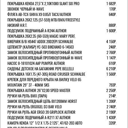
ПОКРЫШКА KENDA 27,5"Х 2,10K1080 SLANT SIX PRO
1 682Р.
ЗВОНОК ЧЕРНЫЙ M-WAVE
170Р.
ФЛЯГА AB-TCX-SHIVA X9 0.85Л TACX/AUTHOR
640Р.
ПОКРЫШКА 26X2.125 (57-559) MTB/BMX/FREESTYLE
НИЗКИЙ H.R.T.
880Р.
ПОДСУМОК ПОДРАМНЫЙ A-R244 AUTHOR
1 600Р.
ПОКРЫШКА 26X2.35 (60-559) MAGIC MARY PERF,
BIKEPARK B/B HS447 ADDIX 20D2EPI SCHWALBE
4 150Р.
ЦЕПЕМЕТР (КАЛИБР) YC-503 BIKEHAND 6-14503
248Р.
ЗАМОК ВЕЛОСИПЕДНЫЙ ПРОТИВОУГОННЫЙ AUTHOR
2 760Р.
ЗАМОК ВЕЛОСИПЕДНЫЙ ПРОТИВОУГОННЫЙ M-WAVE
1 147Р.
НАСОС 8-18101024 AAP PUMPER AUTHOR
610Р.
СИДЕНЬЕ ДЕТСКОЕ НА БАГАЖНИК PEPE BELLELLI
6 210Р.
ПОКРЫШКА 16X1.75 (47-305) ROAD CRUISER SCHWALBE
1 560Р.
КРЕПЕЖ ДЛЯ ПЕРЕДНЕГО КРЫЛА НА ВИЛКУ VELO 65
MOUNTAIN 29" 37 - 40ММ SKS
793Р.
ПОКРЫШКА AUTHOR 26"Х2,00 SPEED MASTER
2 250Р.
РУЧКИ НА РУЛЬ BMX (ПАРА)
214Р.
ЗАМОК ВЕЛОCИПЕДНЫЙ ЦЕПЬ 8Х1200ММ HORST
1 390Р.
РУЧКИ НА РУЛЬ ERGOGEL D3 BAR VELO
2 740Р.
РУЧКИ НА РУЛЬ AGR ERGO 20 GRIPLOCK AUTHOR
2 190Р.
ПОДСУМОК ПОДРАМНЫЙ A-R211 X7 AUTHOR
1 430Р.
КАМЕРА KENDA 12" 1/2 Х 1.75-2.125", 47/62-203 АВТО
320Р.