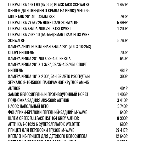
ПОКРЫШКА 16X1.90 (47-305) BLACK JACK SCHWALBE
1 450Р.
КРЕПЕЖ ДЛЯ ПЕРЕДНЕГО КРЫЛА НА ВИЛКУ VELO 65
MOUNTAIN 29" 40 - 43ММ SKS
793Р.
ПОКРЫШКА 27.5X2.25 HURRICANE SCHWALBE
5 499Р.
ПОКРЫШКА KENDA 700Х28С K193 KWEST
1 200Р.
ПОКРЫШКА 26X2.10 (54-559) SMART SAM PLUS PERF.
SCHWALBE
5 760Р.
КАМЕРА АНТИПРОКОЛЬНАЯ KENDA 28" (700 Х 18-25C)
СПОРТ НИППЕЛЬ
703Р.
КАМЕРА KENDA 28" 700 Х 28-45С PRESTA
640Р.
КАМЕРА KENDA 20" Х 1 3/8", 32/37-438/451 СПОРТ
НИППЕЛЬ
481Р.
КАМЕРА KENDA 10" Х 2.00", 54-152 АВТО ИЗОГНУТЫЙ
390Р.
ЗЕРКАЛО 8-16450001 ПАНОРАМНОЕ КРУГЛОЕ AM-45
AUTHOR
494Р.
ЗАМОК ВЕЛОСИПЕДНЫЙ ПРОТИВОУГОННЫЙ HORST
1 496Р.
ПОДНОЖКА ЗАДНЯЯ AKS-500R AUTHOR
3 410Р.
НАСОС НАПОЛЬНЫЙ BETO
3 740Р.
ФОНАРИКИ-БРЕЛОКИ ПЕРЕДНИЙ+ЗАДНИЙ M-WAVE
640Р.
ШЛЕМ CREEK FULLFACE HST 164 GREY AUTHOR
8 990Р.
АПТЕЧКА 7-01029 6 СУПЕРЗАПЛАТОК WELDTITE
680Р.
ПРИЦЕП ДЛЯ ПЕРЕВОЗКИ ГРУЗОВ M-WAVE
27 417Р.
КРЕПЛЕНИЕ-ПРИЦЕП ДЛЯ ДЕТСКОГО ВЕЛОСИПЕДА
12 643Р.