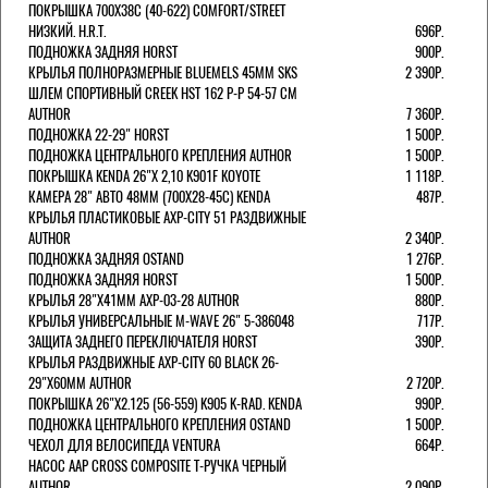
ПОКРЫШКА 700X38С (40-622) COMFORT/STREET
НИЗКИЙ. H.R.T.
696Р.
ПОДНОЖКА ЗАДНЯЯ HORST
900Р.
КРЫЛЬЯ ПОЛНОРАЗМЕРНЫЕ BLUEMELS 45MM SKS
2 390Р.
ШЛЕМ СПОРТИВНЫЙ CREEK HST 162 Р-Р 54-57 СМ
AUTHOR
7 360Р.
ПОДНОЖКА 22-29" HORST
1 500Р.
ПОДНОЖКА ЦЕНТРАЛЬНОГО КРЕПЛЕНИЯ AUTHOR
1 500Р.
ПОКРЫШКА KENDA 26"Х 2,10 K901F KOYOTE
1 118Р.
КАМЕРА 28" АВТО 48ММ (700Х28-45С) KENDA
487Р.
КРЫЛЬЯ ПЛАСТИКОВЫЕ AXP-CITY 51 РАЗДВИЖНЫЕ
AUTHOR
2 340Р.
ПОДНОЖКА ЗАДНЯЯ OSTAND
1 276Р.
ПОДНОЖКА ЗАДНЯЯ HORST
1 500Р.
КРЫЛЬЯ 28"Х41ММ AXP-03-28 AUTHOR
880Р.
КРЫЛЬЯ УНИВЕРСАЛЬНЫЕ M-WAVE 26" 5-386048
717Р.
ЗАЩИТА ЗАДНЕГО ПЕРЕКЛЮЧАТЕЛЯ HORST
390Р.
КРЫЛЬЯ РАЗДВИЖНЫЕ AXP-CITY 60 BLACK 26-
29"Х60ММ AUTHOR
2 720Р.
ПОКРЫШКА 26"Х2.125 (56-559) K905 K-RAD. KENDA
990Р.
ПОДНОЖКА ЦЕНТРАЛЬНОГО КРЕПЛЕНИЯ OSTAND
1 500Р.
ЧЕХОЛ ДЛЯ ВЕЛОСИПЕДА VENTURA
664Р.
НАСОС AAP CROSS COMPOSITE Т-РУЧКА ЧЕРНЫЙ
AUTHOR
2 090Р.