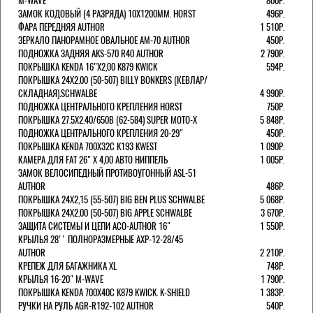
M-WAVE
800Р.
ЗАМОК КОДОВЫЙ (4 РАЗРЯДА) 10Х1200ММ. HORST
496Р.
ФАРА ПЕРЕДНЯЯ AUTHOR
1 510Р.
ЗЕРКАЛО ПАНОРАМНОЕ ОВАЛЬНОЕ AM-70 AUTHOR
450Р.
ПОДНОЖКА ЗАДНЯЯ AKS-570 R40 AUTHOR
2 790Р.
ПОКРЫШКА KENDA 16"Х2,00 K879 KWICK
594Р.
ПОКРЫШКА 24X2.00 (50-507) BILLY BONKERS (КЕВЛАР/
СКЛАДНАЯ).SCHWALBE
4 990Р.
ПОДНОЖКА ЦЕНТРАЛЬНОГО КРЕПЛЕНИЯ HORST
750Р.
ПОКРЫШКА 27.5X2.40/650B (62-584) SUPER MOTO-X
5 848Р.
ПОДНОЖКА ЦЕНТРАЛЬНОГО КРЕПЛЕНИЯ 20-29"
450Р.
ПОКРЫШКА KENDA 700Х32С K193 KWEST
1 090Р.
КАМЕРА ДЛЯ FAT 26" X 4,00 АВТО НИППЕЛЬ
1 005Р.
ЗАМОК ВЕЛОСИПЕДНЫЙ ПРОТИВОУГОННЫЙ ASL-51
AUTHOR
486Р.
ПОКРЫШКА 24X2,15 (55-507) BIG BEN PLUS SCHWALBE
5 068Р.
ПОКРЫШКА 24X2.00 (50-507) BIG APPLE SCHWALBE
3 670Р.
ЗАЩИТА СИСТЕМЫ И ЦЕПИ ACO-AUTHOR 16"
1 550Р.
КРЫЛЬЯ 28'' ПОЛНОРАЗМЕРНЫЕ AXP-12-28/45
AUTHOR
2 210Р.
КРЕПЕЖ ДЛЯ БАГАЖНИКА XL
748Р.
КРЫЛЬЯ 16-20" M-WAVE
1 790Р.
ПОКРЫШКА KENDA 700Х40С K879 KWICK. K-SHIELD
1 383Р.
РУЧКИ НА РУЛЬ AGR-R192-102 AUTHOR
540Р.