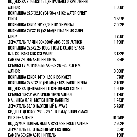
ПОДНОЖКА 8-16503115 ЦЕНТРАЛЬНОГО КРЕПЛЕНИЯ
AUTHOR
1 500Р.
ПОКРЫШКА 27.5"Х2.10 (54-584) K1162 WATER SPIRIT.
KENDA
1 587Р.
ПОКРЫШКА KENDA 26"Х2,35 K1010 NEVEGAL
2 002Р.
ПОКРЫШКА 26"Х2.10 (52-559) K1153 APTOR 30TPI
KENDA
1 790Р.
ДЕРЖАТЕЛЬ ФЛЯГИ БОКОВОЙ ABC-35 X7 AUTHOR
1 490Р.
ПОКРЫШКА 27.5X2.25 TOUGH TOM K-GUARD 57-584
B/B-SK HS463 SBC SCHWALBE
3 132Р.
КАМЕРА 280Х65 АВТО НИППЕЛЬ
234Р.
КРЫЛЬЯ ПЛАСТИКОВЫЕ AXP-02 26"-29"/58 ММ.
AUTHOR
3 600Р.
ПОКРЫШКА KENDA 14" Х 1,50 K193 KWEST
770Р.
ПОКРЫШКА 27.5"Х2.20 (56-584) K1027 KADRE. KENDA
2 100Р.
ПОДНОЖКА ЦЕНТРАЛЬНОГО КРЕПЛЕНИЯ OSTAND
1 500Р.
КРЫЛЬЯ 16-20" AXP JUNIOR 16/20 AUTHOR
1 120Р.
МАШИНКА ДЛЯ ЧИСТКИ ЦЕПИ BARBIERI
1 243Р.
ДЕРЖАТЕЛЬ ВЕЛО НАСТЕННЫЙ M-WAVE
6 420Р.
СИДЕНЬЕ ДЕТСКОЕ 28''- 29'' НА РАМУ BUBBLY MAXI
PLUS FF+ AUTHOR
10 370Р.
ПОДСУМОК ПОДРАМНЫЙ A-R281 GSB FRONT AUTHOR
2 302Р.
ДЕРЖАТЕЛЬ ВЕЛО НАСТЕННЫЙ H09 HORST
354Р.
КАМЕРА 60X230 АВТО НИППЕЛЬ
190Р.