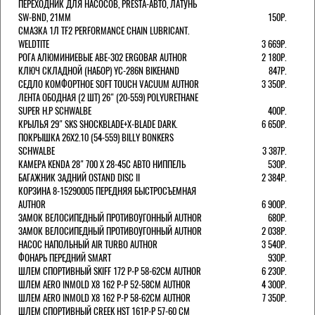
ПЕРЕХОДНИК ДЛЯ НАСОСОВ, PRESTA-АВТО, ЛАТУНЬ
SW-BND, 21ММ
150Р.
СМАЗКА 1Л TF2 PERFORMANCE CHAIN LUBRICANT.
WELDTITE
3 669Р.
РОГА АЛЮМИНИЕВЫЕ ABE-302 ERGOBAR AUTHOR
2 180Р.
КЛЮЧ СКЛАДНОЙ (НАБОР) YC-286N BIKEHAND
847Р.
СЕДЛО КОМФОРТНОЕ SOFT TOUCH VACUUM AUTHOR
3 350Р.
ЛЕНТА ОБОДНАЯ (2 ШТ) 26" (20-559) POLYURETHANE
SUPER H.P SCHWALBE
400Р.
КРЫЛЬЯ 29" SKS SHOCKBLADE+X-BLADE DARK.
6 650Р.
ПОКРЫШКА 26X2.10 (54-559) BILLY BONKERS
SCHWALBE
3 387Р.
КАМЕРА KENDA 28" 700 Х 28-45С АВТО НИППЕЛЬ
530Р.
БАГАЖНИК ЗАДНИЙ OSTAND DISC II
2 384Р.
КОРЗИНА 8-15290005 ПЕРЕДНЯЯ БЫСТРОСЪЕМНАЯ
AUTHOR
6 900Р.
ЗАМОК ВЕЛОСИПЕДНЫЙ ПРОТИВОУГОННЫЙ AUTHOR
680Р.
ЗАМОК ВЕЛОСИПЕДНЫЙ ПРОТИВОУГОННЫЙ AUTHOR
2 038Р.
НАСОС НАПОЛЬНЫЙ AIR TURBO AUTHOR
3 540Р.
ФОНАРЬ ПЕРЕДНИЙ SMART
930Р.
ШЛЕМ СПОРТИВНЫЙ SKIFF 172 Р-Р 58-62СМ AUTHOR
6 230Р.
ШЛЕМ AERO INMOLD X8 162 Р-Р 52-58СМ AUTHOR
4 300Р.
ШЛЕМ AERO INMOLD X8 162 Р-Р 58-62СМ AUTHOR
7 350Р.
ШЛЕМ СПОРТИВНЫЙ CREEK HST 161Р-Р 57-60 СМ