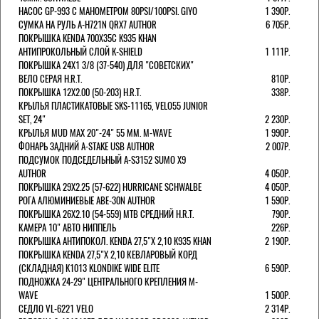
НАСОС GP-993 С МАНОМЕТРОМ 80PSI/100PSI. GIYO
1 390Р.
СУМКА НА РУЛЬ A-H721N QRX7 AUTHOR
6 705Р.
ПОКРЫШКА KENDA 700Х35С K935 KHAN
АНТИПРОКОЛЬНЫЙ СЛОЙ K-SHIELD
1 111Р.
ПОКРЫШКА 24X1 3/8 (37-540) ДЛЯ "СОВЕТСКИХ"
ВЕЛО СЕРАЯ H.R.T.
810Р.
ПОКРЫШКА 12X2.00 (50-203) H.R.T.
338Р.
КРЫЛЬЯ ПЛАСТИКАТОВЫЕ SKS-11165, VELO55 JUNIOR
SET, 24"
2 230Р.
КРЫЛЬЯ MUD MAX 20"-24" 55 ММ. M-WAVE
1 990Р.
ФОНАРЬ ЗАДНИЙ A-STAKE USB AUTHOR
2 007Р.
ПОДСУМОК ПОДСЕДЕЛЬНЫЙ A-S3152 SUMO X9
AUTHOR
4 050Р.
ПОКРЫШКА 29X2.25 (57-622) HURRICANE SCHWALBE
4 050Р.
РОГА АЛЮМИНИЕВЫЕ ABE-30N AUTHOR
1 590Р.
ПОКРЫШКА 26X2.10 (54-559) MTB СРЕДНИЙ H.R.T.
790Р.
КАМЕРА 10" АВТО НИППЕЛЬ
226Р.
ПОКРЫШКА АНТИПОКОЛ. KENDA 27,5"Х 2,10 K935 KHAN
2 190Р.
ПОКРЫШКА KENDA 27,5"Х 2,10 КЕВЛАРОВЫЙ КОРД
(СКЛАДНАЯ) K1013 KLONDIKE WIDE ELITE
6 590Р.
ПОДНОЖКА 24-29" ЦЕНТРАЛЬНОГО КРЕПЛЕНИЯ M-
WAVE
1 500Р.
СЕДЛО VL-6221 VELO
2 314Р.