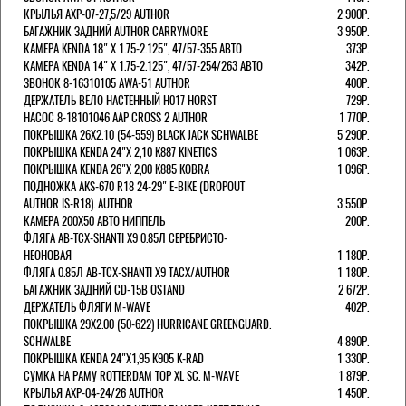
КРЫЛЬЯ AXP-07-27,5/29 AUTHOR
2 900Р.
БАГАЖНИК ЗАДНИЙ AUTHOR CARRYMORE
3 950Р.
КАМЕРА KENDA 18" Х 1.75-2.125", 47/57-355 АВТО
373Р.
КАМЕРА KENDA 14" Х 1.75-2.125", 47/57-254/263 АВТО
342Р.
ЗВОНОК 8-16310105 AWA-51 AUTHOR
400Р.
ДЕРЖАТЕЛЬ ВЕЛО НАСТЕННЫЙ H017 HORST
729Р.
НАСОС 8-18101046 AAP CROSS 2 AUTHOR
1 770Р.
ПОКРЫШКА 26X2.10 (54-559) BLACK JACK SCHWALBE
5 290Р.
ПОКРЫШКА KENDA 24"Х 2,10 K887 KINETICS
1 063Р.
ПОКРЫШКА KENDA 26"Х 2,00 K885 KOBRA
1 096Р.
ПОДНОЖКА AKS-670 R18 24-29" E-BIKE (DROPOUT
AUTHOR IS-R18). AUTHOR
3 550Р.
КАМЕРА 200Х50 АВТО НИППЕЛЬ
200Р.
ФЛЯГА AB-TCX-SHANTI X9 0.85Л СЕРЕБРИСТО-
НЕОНОВАЯ
1 180Р.
ФЛЯГА 0.85Л AB-TCX-SHANTI X9 TACX/AUTHOR
1 180Р.
БАГАЖНИК ЗАДНИЙ CD-15B OSTAND
2 672Р.
ДЕРЖАТЕЛЬ ФЛЯГИ M-WAVE
402Р.
ПОКРЫШКА 29X2.00 (50-622) HURRICANE GREENGUARD.
SCHWALBE
4 890Р.
ПОКРЫШКА KENDA 24"Х1,95 K905 K-RAD
1 330Р.
СУМКА НА РАМУ ROTTERDAM TOP XL SC. M-WAVE
1 879Р.
КРЫЛЬЯ AXP-04-24/26 AUTHOR
1 450Р.