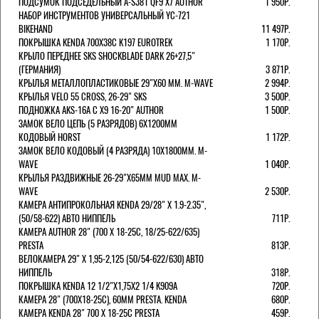
ПОДСУМОК ПОДСЕДЕЛЬНЫЙ A-S381 QF9 X7 AUTHOR
1 950Р.
НАБОР ИНСТРУМЕНТОВ УНИВЕРСАЛЬНЫЙ YC-721
BIKEHAND
11 497Р.
ПОКРЫШКА KENDA 700Х38С K197 EUROTREK
1 170Р.
КРЫЛО ПЕРЕДНЕЕ SKS SHOCKBLADE DARK 26+27,5"
(ГЕРМАНИЯ)
3 871Р.
КРЫЛЬЯ МЕТАЛЛОПЛАСТИКОВЫЕ 29"Х60 ММ. M-WAVE
2 994Р.
КРЫЛЬЯ VELO 55 CROSS, 26-29" SKS
3 500Р.
ПОДНОЖКА AKS-16A C X9 16-20" AUTHOR
1 500Р.
ЗАМОК ВЕЛО ЦЕПЬ (5 РАЗРЯДОВ) 6Х1200ММ
КОДОВЫЙ HORST
1 172Р.
ЗАМОК ВЕЛО КОДОВЫЙ (4 РАЗРЯДА) 10Х1800ММ. M-
WAVE
1 040Р.
КРЫЛЬЯ РАЗДВИЖНЫЕ 26-29"Х65ММ MUD MAX. M-
WAVE
2 530Р.
КАМЕРА АНТИПРОКОЛЬНАЯ KENDA 29/28" Х 1.9-2.35",
(50/58-622) АВТО НИППЕЛЬ
711Р.
КАМЕРА AUTHOR 28" (700 Х 18-25С, 18/25-622/635)
PRESTA
813Р.
ВЕЛОКАМЕРА 29" X 1,95-2,125 (50/54-622/630) АВТО
НИППЕЛЬ
318Р.
ПОКРЫШКА KENDA 12 1/2"Х1,75X2 1/4 K909A
720Р.
КАМЕРА 28" (700Х18-25С), 60ММ PRESTA. KENDA
680Р.
КАМЕРА KENDA 28" 700 Х 18-25С PRESTA
459Р.