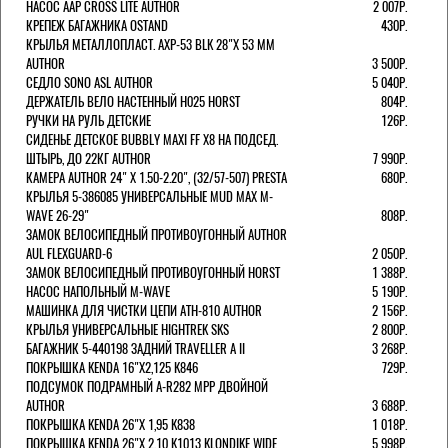
НАСОС AAP CROSS LITE AUTHOR
2 007Р.
КРЕПЕЖ БАГАЖНИКА OSTAND
430Р.
КРЫЛЬЯ МЕТАЛЛОПЛАСТ. AXP-53 BLK 28"Х 53 ММ
AUTHOR
3 500Р.
СЕДЛО SONO ASL AUTHOR
5 040Р.
ДЕРЖАТЕЛЬ ВЕЛО НАСТЕННЫЙ H025 HORST
804Р.
РУЧКИ НА РУЛЬ ДЕТСКИЕ
126Р.
СИДЕНЬЕ ДЕТСКОЕ BUBBLY MAXI FF X8 НА ПОДСЕД.
ШТЫРЬ, ДО 22КГ AUTHOR
7 990Р.
КАМЕРА AUTHOR 24" Х 1.50-2.20", (32/57-507) PRESTA
680Р.
КРЫЛЬЯ 5-386085 УНИВЕРСАЛЬНЫЕ MUD MAX M-
WAVE 26-29"
808Р.
ЗАМОК ВЕЛОСИПЕДНЫЙ ПРОТИВОУГОННЫЙ AUTHOR
AUL FLEXGUARD-6
2 050Р.
ЗАМОК ВЕЛОСИПЕДНЫЙ ПРОТИВОУГОННЫЙ HORST
1 388Р.
НАСОС НАПОЛЬНЫЙ M-WAVE
5 190Р.
МАШИНКА ДЛЯ ЧИСТКИ ЦЕПИ ATH-810 AUTHOR
2 156Р.
КРЫЛЬЯ УНИВЕРСАЛЬНЫЕ HIGHTREK SKS
2 800Р.
БАГАЖНИК 5-440198 ЗАДНИЙ TRAVELLER A II
3 268Р.
ПОКРЫШКА KENDA 16"Х2,125 K846
729Р.
ПОДСУМОК ПОДРАМНЫЙ A-R282 MPP ДВОЙНОЙ
AUTHOR
3 688Р.
ПОКРЫШКА KENDA 26"Х 1,95 K838
1 018Р.
ПОКРЫШКА KENDA 26"Х 2,10 K1013 KLONDIKE WIDE
5 998Р.