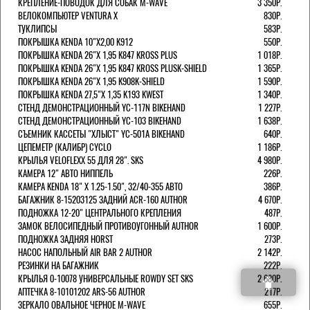
КРЕПЛЕНИЕ-ПОВОДОК ДЛЯ СОБАК M-WAVE
3 350Р.
ВЕЛОКОМПЬЮТЕР VENTURA Х
830Р.
ТУКЛИПСЫ
583Р.
ПОКРЫШКА KENDA 10"Х2,00 K912
550Р.
ПОКРЫШКА KENDA 26"Х 1,95 K847 KROSS PLUS
1 018Р.
ПОКРЫШКА KENDA 26"Х 1,95 K847 KROSS PLUSK-SHIELD
1 365Р.
ПОКРЫШКА KENDA 26"Х 1,95 K908K-SHIELD
1 590Р.
ПОКРЫШКА KENDA 27,5"Х 1,35 K193 KWEST
1 340Р.
СТЕНД ДЕМОНСТРАЦИОННЫЙ YC-117N BIKEHAND
1 227Р.
СТЕНД ДЕМОНСТРАЦИОННЫЙ YC-103 BIKEHAND
1 638Р.
СЪЕМНИК КАССЕТЫ "ХЛЫСТ" YC-501A BIKEHAND
640Р.
ЦЕПЕМЕТР (КАЛИБР) CYCLO
1 186Р.
КРЫЛЬЯ VELOFLEXX 55 ДЛЯ 28". SKS
4 980Р.
КАМЕРА 12" АВТО НИППЕЛЬ
226Р.
КАМЕРА KENDA 18" Х 1.25-1.50", 32/40-355 АВТО
386Р.
БАГАЖНИК 8-15203125 ЗАДНИЙ ACR-160 AUTHOR
4 670Р.
ПОДНОЖКА 12-20" ЦЕНТРАЛЬНОГО КРЕПЛЕНИЯ
487Р.
ЗАМОК ВЕЛОСИПЕДНЫЙ ПРОТИВОУГОННЫЙ AUTHOR
1 600Р.
ПОДНОЖКА ЗАДНЯЯ HORST
273Р.
НАСОС НАПОЛЬНЫЙ AIR BAR 2 AUTHOR
2 142Р.
РЕЗИНКИ НА БАГАЖНИК
222Р.
КРЫЛЬЯ 0-10078 УНИВЕРСАЛЬНЫЕ ROWDY SET SKS
2 680Р.
АПТЕЧКА 8-10101202 ARS-56 AUTHOR
217Р.
ЗЕРКАЛО ОВАЛЬНОЕ ЧЕРНОЕ M-WAVE
655Р.