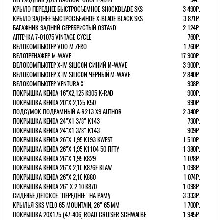
КРЫЛО ПЕРЕДНЕЕ БЫСТРОСЪЕМНОЕ SHOCKBLADE SKS
3 490Р.
КРЫЛО ЗАДНЕЕ БЫСТРОСЪЕМНОЕ X-BLADE BLACK SKS
3 871Р.
БАГАЖНИК ЗАДНИЙ СЕРЕБРИСТЫЙ OSTAND
2 124Р.
АПТЕЧКА 7-01075 VINTAGE CYCLE
760Р.
ВЕЛОКОМПЬЮТЕР VDO M ZERO
1 760Р.
ВЕЛОТРЕНАЖЕР M-WAVE
17 900Р.
ВЕЛОКОМПЬЮТЕР X-IV SILICON СИНИЙ M-WAVE
3 900Р.
ВЕЛОКОМПЬЮТЕР X-IV SILICON ЧЕРНЫЙ M-WAVE
2 840Р.
ВЕЛОКОМПЬЮТЕР VENTURA Х
938Р.
ПОКРЫШКА KENDA 16"Х2,125 K905 K-RAD
900Р.
ПОКРЫШКА KENDA 20"Х 2,125 K50
990Р.
ПОДСУМОК ПОДРАМНЫЙ A-R213 X9 AUTHOR
2 340Р.
ПОКРЫШКА KENDA 24"Х1 3/8" K143
730Р.
ПОКРЫШКА KENDA 24"Х1 3/8" K143
909Р.
ПОКРЫШКА KENDA 26"Х 1,95 K193 KWEST
1 510Р.
ПОКРЫШКА KENDA 26"Х 1,95 K1104 50 FIFTY
1 380Р.
ПОКРЫШКА KENDA 26"Х 1,95 K829
1 078Р.
ПОКРЫШКА KENDA 26"Х 2,10 K876F KLAW
1 098Р.
ПОКРЫШКА KENDA 26"Х 2,10 K880
1 074Р.
ПОКРЫШКА KENDA 26" Х 2,10 K870
1 098Р.
СИДЕНЬЕ ДЕТСКОЕ "ПЕРЕДНЕЕ" НА РАМУ
3 333Р.
КРЫЛЬЯ SKS VELO 65 MOUNTAIN, 26" 65 ММ
1 700Р.
ПОКРЫШКА 20X1.75 (47-406) ROAD CRUISER SCHWALBE
1 945Р.