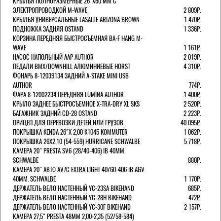
КРЫЛЬЯ ПОЛНОРАЗМЕРНЫЕ 26"Х60 ММ С
ЭЛЕКТРОПРОВОДКОЙ M-WAVE
2 809Р.
КРЫЛЬЯ УНИВЕРСАЛЬНЫЕ LASALLE ARIZONA BROWN
1 470Р.
ПОДНОЖКА ЗАДНЯЯ OSTAND
1 336Р.
КОРЗИНА ПЕРЕДНЯЯ БЫСТРОСЪЕМНАЯ BA-F HANG M-
WAVE
1 161Р.
НАСОС НАПОЛЬНЫЙ AAP AUTHOR
2 019Р.
ПЕДАЛИ BMX/DOWNHILL АЛЮМИНИЕВЫЕ HORST
4 310Р.
ФОНАРЬ 8-12039134 ЗАДНИЙ A-STAKE MINI USB
AUTHOR
774Р.
ФАРА 8-12002234 ПЕРЕДНЯЯ LUMINA AUTHOR
1 400Р.
КРЫЛО ЗАДНЕЕ БЫСТРОСЪЕМНОЕ X-TRA-DRY XL SKS
2 520Р.
БАГАЖНИК ЗАДНИЙ CD-28 OSTAND
2 223Р.
ПРИЦЕП ДЛЯ ПЕРЕВОЗКИ ДЕТЕЙ ИЛИ ГРУЗОВ
40 095Р.
ПОКРЫШКА KENDA 26"Х 2,00 K1045 KOMMUTER
1 062Р.
ПОКРЫШКА 26X2.10 (54-559) HURRICANE SCHWALBE
5 718Р.
КАМЕРА 20" PRESTA SV6 (28/40-406) IB 40MM.
SCHWALBE
880Р.
КАМЕРА 20" АВТО AV7C EXTRA LIGHT 40/60-406 IB AGV
40MM. SCHWALBE
1 170Р.
ДЕРЖАТЕЛЬ ВЕЛО НАСТЕННЫЙ YC-23SA BIKEHAND
685Р.
ДЕРЖАТЕЛЬ ВЕЛО НАСТЕННЫЙ YC-28H BIKEHAND
472Р.
ДЕРЖАТЕЛЬ ВЕЛО НАСТЕННЫЙ YC-30F BIKEHAND
2 157Р.
КАМЕРА 27,5" PRESTA 48ММ 2,00-2,35 (52/58-584)