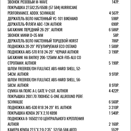
ЗВОНОК РОЗОВЫЙ M-WAVE
147Р.
ПОКРЫШКА 27.5X2.25/650B (57 584) HURRICANE
PERFORMANCE. ADDIX. SCHWALBE
4 567Р.
ДЕРЖАТЕЛЬ ВЕЛО НАСТЕННЫЙ YC-101 BIKEHAND
598Р.
ДЕРЖАТЕЛЬ ФЛЯГИ ABC-13N AUTHOR
690Р.
БАГАЖНИК ПЕРЕДНИЙ 26-29". AUTHOR
6 586Р.
ЗВОНОК МИНИ D=35 ММ
58Р.
ДЕРЖАТЕЛЬ ВЕЛО НАСТЕННЫЙ ТОРЦЕВОЙ HORST
786Р.
ПОДНОЖКА 20-29" РЕГУЛИРУЕМАЯ ECO OSTAND
1 500Р.
ПОДНОЖКА AKS-570 R18 24-29". ЧЕРНАЯ AUTHOR
3 190Р.
БАГАЖНИК НА ВИЛКУ 206-125ММ ACR-F05-ALU СО
СТРОПАМИ. AUTHOR
5 190Р.
ШЛЕМ FREERIDE/DH FULLFACE ABS-HARD SHELL, 52-
54СМ. AUTHOR
9 970Р.
ШЛЕМ FREERIDE/DH FULLFACE ABS-HARD SHELL, 56-
58СМ. AUTHOR
8 970Р.
СУМКА НА ПОЯС A-L GATE V=2.6Л. AUTHOR
4 422Р.
ПОКРЫШКА 28X1.70 700X45C G-ONE ALLROUND PERF.
SCHWALBE
6 560Р.
ПОДНОЖКА AKS-630 R18 24-29" RS. AUTHOR
3 310Р.
ПОКРЫШКА KENDA 26"Х 2,10 K898
1 540Р.
ПОДНОЖКА 8-16502110 ЦЕНТРАЛЬНОГО КРЕПЛЕНИЯ
AUTHOR
2 160Р.
КАМЕРА KENDA 27,5"Х 2.0-2.35", 52/58-584 АВТО
552Р.