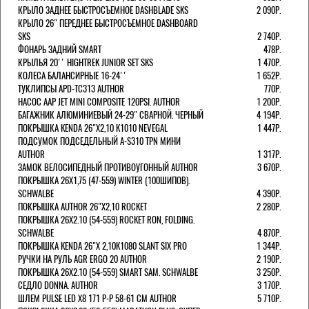
КРЫЛО ЗАДНЕЕ БЫСТРОСЪЕМНОЕ DASHBLADE SKS
2 090Р.
КРЫЛО 26" ПЕРЕДНЕЕ БЫСТРОСЪЕМНОЕ DASHBOARD
SKS
2 740Р.
ФОНАРЬ ЗАДНИЙ SMART
478Р.
КРЫЛЬЯ 20'' HIGHTREK JUNIOR SET SKS
1 470Р.
КОЛЕСА БАЛАНСИРНЫЕ 16-24''
1 652Р.
ТУКЛИПСЫ APD-TC313 AUTHOR
770Р.
НАСОС AAP JET MINI COMPOSITE 120PSI. AUTHOR
1 200Р.
БАГАЖНИК АЛЮМИНИЕВЫЙ 24-29" СВАРНОЙ. ЧЕРНЫЙ
4 194Р.
ПОКРЫШКА KENDA 26"Х2,10 K1010 NEVEGAL
1 447Р.
ПОДСУМОК ПОДСЕДЕЛЬНЫЙ A-S310 TPN МИНИ
AUTHOR
1 317Р.
ЗАМОК ВЕЛОСИПЕДНЫЙ ПРОТИВОУГОННЫЙ AUTHOR
3 670Р.
ПОКРЫШКА 26X1,75 (47-559) WINTER (100ШИПОВ).
SCHWALBE
4 390Р.
ПОКРЫШКА AUTHOR 26"Х2,10 ROCKET
2 280Р.
ПОКРЫШКА 26X2.10 (54-559) ROCKET RON, FOLDING.
SCHWALBE
4 870Р.
ПОКРЫШКА KENDA 26"Х 2,10K1080 SLANT SIX PRO
1 344Р.
РУЧКИ НА РУЛЬ AGR ERGO 20 AUTHOR
2 190Р.
ПОКРЫШКА 26X2.10 (54-559) SMART SAM. SCHWALBE
3 250Р.
СЕДЛО DONNA. AUTHOR
3 170Р.
ШЛЕМ PULSE LED X8 171 Р-Р 58-61 СМ AUTHOR
5 710Р.