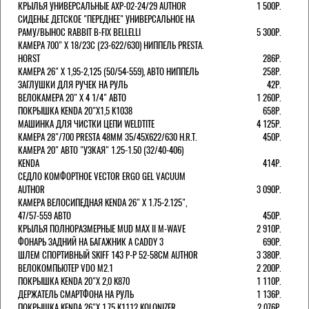
КРЫЛЬЯ УНИВЕРСАЛЬНЫЕ AXP-02-24/29 AUTHOR
1 500Р.
СИДЕНЬЕ ДЕТСКОЕ "ПЕРЕДНЕЕ" УНИВЕРСАЛЬНОЕ НА
РАМУ/ВЫНОС RABBIT B-FIX BELLELLI
5 300Р.
КАМЕРА 700" Х 18/23C (23-622/630) НИППЕЛЬ PRESTA.
HORST
286Р.
КАМЕРА 26" X 1,95-2,125 (50/54-559), АВТО НИППЕЛЬ
258Р.
ЗАГЛУШКИ ДЛЯ РУЧЕК НА РУЛЬ
42Р.
ВЕЛОКАМЕРА 20" Х 4 1/4" АВТО
1 260Р.
ПОКРЫШКА KENDA 20"Х1,5 K1038
658Р.
МАШИНКА ДЛЯ ЧИСТКИ ЦЕПИ WELDTITE
4 125Р.
КАМЕРА 28"/700 PRESTA 48ММ 35/45Х622/630 H.R.T.
450Р.
КАМЕРА 20" АВТО "УЗКАЯ" 1.25-1.50 (32/40-406)
KENDA
414Р.
СЕДЛО КОМФОРТНОЕ VECTOR ERGO GEL VACUUM
AUTHOR
3 090Р.
КАМЕРА ВЕЛОСИПЕДНАЯ KENDA 26" Х 1.75-2.125",
47/57-559 АВТО
450Р.
КРЫЛЬЯ ПОЛНОРАЗМЕРНЫЕ MUD MAX II M-WAVE
2 910Р.
ФОНАРЬ ЗАДНИЙ НА БАГАЖНИК A CADDY 3
690Р.
ШЛЕМ СПОРТИВНЫЙ SKIFF 143 Р-Р 52-58СМ AUTHOR
3 380Р.
ВЕЛОКОМПЬЮТЕР VDO M2.1
2 200Р.
ПОКРЫШКА KENDA 20"Х 2,0 K870
1 110Р.
ДЕРЖАТЕЛЬ СМАРТФОНА НА РУЛЬ
1 136Р.
ПОКРЫШКА KENDA 26"Х 1,75 K1112 KOLONIZER
2 076Р.