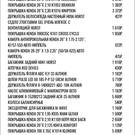
ПОКРЫШКА KENDA 26"Х 2,10 K1052 KRANIUM
1 382Р.
ПОКРЫШКА KENDA 26"Х 2,30 K1016 KINIPTION
2 372Р.
ДЕРЖАТЕЛЬ ВЕЛОСИПЕДА НАСТЕННЫЙ H09A HORST
427Р.
СЕДЛО 270Х158ММ GEL ОЧЕНЬ МЯГКОЕ. С
ВЕНТИЛЯЦИЕЙ HORST
1 610Р.
ПОКРЫШКА KENDA 700Х35С K161 CROSS CYCLO
1 050Р.
КАМЕРА АНТИПРОКОЛЬНАЯ KENDA 26" Х 1.75-2.125",
47/57-559 АВТО НИППЕЛЬ
672Р.
КАМЕРА KENDA 28-29" Х 1,9-2,35" (50/58-622) АВТО
НИППЕЛЬ
475Р.
БАГАЖНИК ЗАДНИЙ H041 HORST
1 916Р.
АПТЕЧКА RED DEVILS
430Р.
ДЕРЖАТЕЛЬ ФЛЯГИ АВС FLY 33 AUTHOR
1 182Р.
ШЛЕМ PULSE LED X8 185 Р-Р 52-58СМ AUTHOR
5 710Р.
ДЕРЖАТЕЛЬ ФЛЯГИ 8-14000221 ABC-16N AUTHOR
780Р.
НАСОС АЛЮМИНИЕВЫЙ С МАНОМЕТРОМ BETO
1 183Р.
БАГАЖНИК 8-15200213 ЗАДНИЙ ACR-25 AUTHOR
5 660Р.
КОЛЕСА БАЛАНСИРНЫЕ
540Р.
ЭКСЦЕНТРИК ДЛЯ БАГАЖНИКА M-WAVE
1 160Р.
ПОКРЫШКА KENDA 26"Х 1,95 K935 KHAN БЕЛАЯ
1 500Р.
ПОКРЫШКА KENDA 26"Х 2,10 K1109 60TPI KICK BACK
2 650Р.
ПОКРЫШКА KENDA 26"Х 2,125 K841A KOMFORT
1 126Р.
ПОКРЫШКА KENDA 700 Х 35С К1014 KLONDIKE
5 690Р.