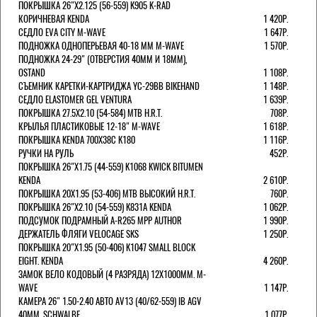
ПОКРЫШКА 26"Х2.125 (56-559) K905 K-RAD
КОРИЧНЕВАЯ KENDA
1 420Р.
СЕДЛО EVA CITY M-WAVE
1 647Р.
ПОДНОЖКА ОДНОПЕРЬЕВАЯ 40-18 ММ M-WAVE
1 570Р.
ПОДНОЖКА 24-29" (ОТВЕРСТИЯ 40ММ И 18ММ),
OSTAND
1 108Р.
СЪЕМНИК КАРЕТКИ-КАРТРИДЖА YC-29BB BIKEHAND
1 148Р.
СЕДЛО ELASTOMER GEL VENTURA
1 639Р.
ПОКРЫШКА 27.5X2.10 (54-584) MTB H.R.T.
708Р.
КРЫЛЬЯ ПЛАСТИКОВЫЕ 12-18" M-WAVE
1 618Р.
ПОКРЫШКА KENDA 700Х38С K180
1 116Р.
РУЧКИ НА РУЛЬ
452Р.
ПОКРЫШКА 26"Х1.75 (44-559) K1068 KWICK BITUMEN
KENDA
2 610Р.
ПОКРЫШКА 20X1.95 (53-406) MTB ВЫСОКИЙ H.R.T.
760Р.
ПОКРЫШКА 26"Х2.10 (54-559) K831A KENDA
1 062Р.
ПОДСУМОК ПОДРАМНЫЙ A-R265 MPP AUTHOR
1 990Р.
ДЕРЖАТЕЛЬ ФЛЯГИ VELOCAGE SKS
1 250Р.
ПОКРЫШКА 20"Х1.95 (50-406) K1047 SMALL BLOCK
EIGHT. KENDA
4 260Р.
ЗАМОК ВЕЛО КОДОВЫЙ (4 РАЗРЯДА) 12Х1000ММ. M-
WAVE
1 147Р.
КАМЕРА 26" 1.50-2.40 АВТО AV13 (40/62-559) IB AGV
40MM. SCHWALBE
1 077Р.