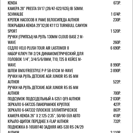
KENDA
673Р.
КАМЕРА 28" PRESTA SV17 (28/47-622/635) IB 50MM.
SCHWALBE
1 074Р.
КРЕПЕЖ НАСОСОВ К РАМЕ ВЕЛОСИПЕДА AUTHOR
230Р.
ПОКРЫШКА KENDA 29"Х2,00 K1113 TURNBULL CANYON
SPORT
1 520Р.
РУЧКИ (ГРИПСЫ) НА РУЛЬ 130ММ CLOUD BASE 2 M-
WAVE
260Р.
СЕДЛО VELO PLUSH TOUR AIR LASTOMER II
6 690Р.
НАБОР КЛЮЧ TW-2/24 ДИНАМОМЕТРИЧЕСКИЙ ДЛЯ
ГОЛОВОК 1/4", 3/4/5/6/8ММ, T10, T25 В КЕЙСЕ M-
WAVE
8 990Р.
ШЛЕМ ВМХ/FREESTYLE Р-Р 58-61СМ M-WAVE
3 890Р.
РУЧКИ НА РУЛЬ ДЕТСКИЕ AGR JUNIOR R5 85 ММ
AUTHOR
522Р.
РУЧКИ НА РУЛЬ ДЕТСКИЕ AGR JUNIOR R5 85 ММ
AUTHOR
700Р.
ПОДСУМОК ПОДСЕДЕЛЬНЫЙ A-S351 QF9 AUTHOR
2 030Р.
ЗЕРКАЛО 6-647335 ПАНОРАМНОЕ КРУГЛОЕ
427Р.
ЗЕРКАЛО 6-647332 ПЛОСКОЕ ЭЛЛИПТИЧЕСКОЕ
867Р.
КАМЕРА KENDA 26" Х 2.125-2.35", 50/60-559 АВТО
418Р.
КРЫЛО-ЩИТОК ПЕРЕДНЕЕ X-FLAP AUTHOR
732Р.
ПОДНОЖКА 8-16500140 ЗАДНЯЯ AKS-530 RS-24/29
AUTHOR
2 110Р.