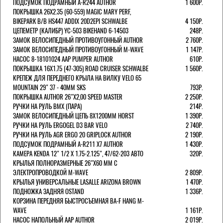
ПОДСУМОК ПОДРАМНЫЙ A-R244 AUTHOR
1 600Р.
ПОКРЫШКА 26X2.35 (60-559) MAGIC MARY PERF,
BIKEPARK B/B HS447 ADDIX 20D2EPI SCHWALBE
4 150Р.
ЦЕПЕМЕТР (КАЛИБР) YC-503 BIKEHAND 6-14503
248Р.
ЗАМОК ВЕЛОСИПЕДНЫЙ ПРОТИВОУГОННЫЙ AUTHOR
2 760Р.
ЗАМОК ВЕЛОСИПЕДНЫЙ ПРОТИВОУГОННЫЙ M-WAVE
1 147Р.
НАСОС 8-18101024 AAP PUMPER AUTHOR
610Р.
ПОКРЫШКА 16X1.75 (47-305) ROAD CRUISER SCHWALBE
1 560Р.
КРЕПЕЖ ДЛЯ ПЕРЕДНЕГО КРЫЛА НА ВИЛКУ VELO 65
MOUNTAIN 29" 37 - 40ММ SKS
793Р.
ПОКРЫШКА AUTHOR 26"Х2,00 SPEED MASTER
2 250Р.
РУЧКИ НА РУЛЬ BMX (ПАРА)
214Р.
ЗАМОК ВЕЛОCИПЕДНЫЙ ЦЕПЬ 8Х1200ММ HORST
1 390Р.
РУЧКИ НА РУЛЬ ERGOGEL D3 BAR VELO
2 740Р.
РУЧКИ НА РУЛЬ AGR ERGO 20 GRIPLOCK AUTHOR
2 190Р.
ПОДСУМОК ПОДРАМНЫЙ A-R211 X7 AUTHOR
1 430Р.
КАМЕРА KENDA 12" 1/2 Х 1.75-2.125", 47/62-203 АВТО
320Р.
КРЫЛЬЯ ПОЛНОРАЗМЕРНЫЕ 26"Х60 ММ С
ЭЛЕКТРОПРОВОДКОЙ M-WAVE
2 809Р.
КРЫЛЬЯ УНИВЕРСАЛЬНЫЕ LASALLE ARIZONA BROWN
1 470Р.
ПОДНОЖКА ЗАДНЯЯ OSTAND
1 336Р.
КОРЗИНА ПЕРЕДНЯЯ БЫСТРОСЪЕМНАЯ BA-F HANG M-
WAVE
1 161Р.
НАСОС НАПОЛЬНЫЙ AAP AUTHOR
2 019Р.