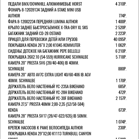
ПЕДАЛИ BMX/DOWNHILL АЛЮМИНИЕВЫЕ HORST
4 310Р.
ФОНАРЬ 8-12039134 ЗАДНИЙ A-STAKE MINI USB
AUTHOR
774Р.
ФАРА 8-12002234 ПЕРЕДНЯЯ LUMINA AUTHOR
1 400Р.
КРЫЛО ЗАДНЕЕ БЫСТРОСЪЕМНОЕ X-TRA-DRY XL SKS
2 520Р.
БАГАЖНИК ЗАДНИЙ CD-28 OSTAND
2 223Р.
ПРИЦЕП ДЛЯ ПЕРЕВОЗКИ ДЕТЕЙ ИЛИ ГРУЗОВ
40 095Р.
ПОКРЫШКА KENDA 26"Х 2,00 K1045 KOMMUTER
1 062Р.
СИДЕНЬЕ ДЕТСКОЕ НА БАГАЖНИК PEPE BELLELLI
6 210Р.
ПОКРЫШКА 26X2.10 (54-559) HURRICANE SCHWALBE
5 718Р.
КАМЕРА 20" PRESTA SV6 (28/40-406) IB 40MM.
SCHWALBE
880Р.
КАМЕРА 20" АВТО AV7C EXTRA LIGHT 40/60-406 IB AGV
40MM. SCHWALBE
1 170Р.
ДЕРЖАТЕЛЬ ВЕЛО НАСТЕННЫЙ YC-23SA BIKEHAND
685Р.
ДЕРЖАТЕЛЬ ВЕЛО НАСТЕННЫЙ YC-28H BIKEHAND
472Р.
ДЕРЖАТЕЛЬ ВЕЛО НАСТЕННЫЙ YC-30F BIKEHAND
2 157Р.
КАМЕРА 27,5" PRESTA 48ММ 2,00-2,35 (52/58-584)
KENDA
673Р.
КАМЕРА 28" PRESTA SV17 (28/47-622/635) IB 50MM.
SCHWALBE
1 074Р.
КРЕПЕЖ НАСОСОВ К РАМЕ ВЕЛОСИПЕДА AUTHOR
230Р.
ПОКРЫШКА KENDA 29"Х2,00 K1113 TURNBULL CANYON