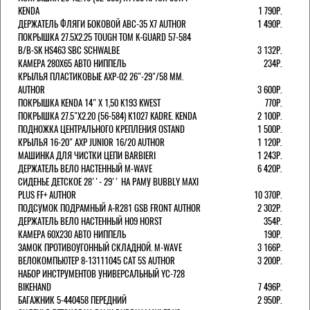
KENDA
1 790Р.
ДЕРЖАТЕЛЬ ФЛЯГИ БОКОВОЙ ABC-35 X7 AUTHOR
1 490Р.
ПОКРЫШКА 27.5X2.25 TOUGH TOM K-GUARD 57-584
B/B-SK HS463 SBC SCHWALBE
3 132Р.
КАМЕРА 280Х65 АВТО НИППЕЛЬ
234Р.
КРЫЛЬЯ ПЛАСТИКОВЫЕ AXP-02 26"-29"/58 ММ.
AUTHOR
3 600Р.
ПОКРЫШКА KENDA 14" Х 1,50 K193 KWEST
770Р.
ПОКРЫШКА 27.5"Х2.20 (56-584) K1027 KADRE. KENDA
2 100Р.
ПОДНОЖКА ЦЕНТРАЛЬНОГО КРЕПЛЕНИЯ OSTAND
1 500Р.
КРЫЛЬЯ 16-20" AXP JUNIOR 16/20 AUTHOR
1 120Р.
МАШИНКА ДЛЯ ЧИСТКИ ЦЕПИ BARBIERI
1 243Р.
ДЕРЖАТЕЛЬ ВЕЛО НАСТЕННЫЙ M-WAVE
6 420Р.
СИДЕНЬЕ ДЕТСКОЕ 28''- 29'' НА РАМУ BUBBLY MAXI
PLUS FF+ AUTHOR
10 370Р.
ПОДСУМОК ПОДРАМНЫЙ A-R281 GSB FRONT AUTHOR
2 302Р.
ДЕРЖАТЕЛЬ ВЕЛО НАСТЕННЫЙ H09 HORST
354Р.
КАМЕРА 60X230 АВТО НИППЕЛЬ
190Р.
ЗАМОК ПРОТИВОУГОННЫЙ СКЛАДНОЙ. M-WAVE
3 166Р.
ВЕЛОКОМПЬЮТЕР 8-13111045 CAT 5S AUTHOR
3 200Р.
НАБОР ИНСТРУМЕНТОВ УНИВЕРСАЛЬНЫЙ YC-728
BIKEHAND
7 496Р.
БАГАЖНИК 5-440458 ПЕРЕДНИЙ
2 950Р.