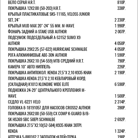
ВЕЛО СЕРАЯ H.R.T.
810Р.
ПОКРЫШКА 12X2.00 (50-203) H.R.T.
338Р.
КРЫЛЬЯ ПЛАСТИКАТОВЫЕ SKS-11165, VELO55 JUNIOR
SET, 24"
2 230Р.
КРЫЛЬЯ MUD MAX 20"-24" 55 ММ. M-WAVE
1 990Р.
ФОНАРЬ ЗАДНИЙ A-STAKE USB AUTHOR
2 007Р.
ПОДСУМОК ПОДСЕДЕЛЬНЫЙ A-S3152 SUMO X9
AUTHOR
4 050Р.
ПОКРЫШКА 29X2.25 (57-622) HURRICANE SCHWALBE
4 050Р.
РОГА АЛЮМИНИЕВЫЕ ABE-30N AUTHOR
1 590Р.
ПОКРЫШКА 26X2.10 (54-559) MTB СРЕДНИЙ H.R.T.
790Р.
КАМЕРА 10" АВТО НИППЕЛЬ
226Р.
ПОКРЫШКА АНТИПОКОЛ. KENDA 27,5"Х 2,10 K935 KHAN
2 190Р.
ПОКРЫШКА KENDA 27,5"Х 2,10 КЕВЛАРОВЫЙ КОРД
(СКЛАДНАЯ) K1013 KLONDIKE WIDE ELITE
6 590Р.
ПОДНОЖКА 24-29" ЦЕНТРАЛЬНОГО КРЕПЛЕНИЯ M-
WAVE
1 500Р.
СЕДЛО VL-6221 VELO
2 314Р.
ГОЛОВКА 8-18191057 ДЛЯ НАСОСОВ CROSS2 AUTHOR
390Р.
ПОКРЫШКА 26X2.00 (50-559) CX COMP K-GUARD B/B-
SK HS369 SBC 50EPI SCHWALBE
2 692Р.
ПОКРЫШКА 27.5"Х2.10(52-584) K935 KHAN 30TPI.
KENDA
1 324Р.
АПТЕЧКА 5-880162 7 ЗАПЛАТОК+КЛЕЙ+ТЕРКА
198Р.