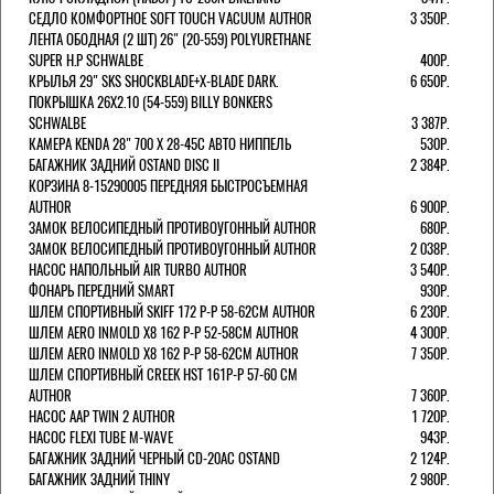
СЕДЛО КОМФОРТНОЕ SOFT TOUCH VACUUM AUTHOR
3 350Р.
ЛЕНТА ОБОДНАЯ (2 ШТ) 26" (20-559) POLYURETHANE
SUPER H.P SCHWALBE
400Р.
КРЫЛЬЯ 29" SKS SHOCKBLADE+X-BLADE DARK.
6 650Р.
ПОКРЫШКА 26X2.10 (54-559) BILLY BONKERS
SCHWALBE
3 387Р.
КАМЕРА KENDA 28" 700 Х 28-45С АВТО НИППЕЛЬ
530Р.
БАГАЖНИК ЗАДНИЙ OSTAND DISC II
2 384Р.
КОРЗИНА 8-15290005 ПЕРЕДНЯЯ БЫСТРОСЪЕМНАЯ
AUTHOR
6 900Р.
ЗАМОК ВЕЛОСИПЕДНЫЙ ПРОТИВОУГОННЫЙ AUTHOR
680Р.
ЗАМОК ВЕЛОСИПЕДНЫЙ ПРОТИВОУГОННЫЙ AUTHOR
2 038Р.
НАСОС НАПОЛЬНЫЙ AIR TURBO AUTHOR
3 540Р.
ФОНАРЬ ПЕРЕДНИЙ SMART
930Р.
ШЛЕМ СПОРТИВНЫЙ SKIFF 172 Р-Р 58-62СМ AUTHOR
6 230Р.
ШЛЕМ AERO INMOLD X8 162 Р-Р 52-58СМ AUTHOR
4 300Р.
ШЛЕМ AERO INMOLD X8 162 Р-Р 58-62СМ AUTHOR
7 350Р.
ШЛЕМ СПОРТИВНЫЙ CREEK HST 161Р-Р 57-60 СМ
AUTHOR
7 360Р.
НАСОС AAP TWIN 2 AUTHOR
1 720Р.
НАСОС FLEXI TUBE M-WAVE
943Р.
БАГАЖНИК ЗАДНИЙ ЧЕРНЫЙ СD-20AC OSTAND
2 124Р.
БАГАЖНИК ЗАДНИЙ THINY
2 980Р.