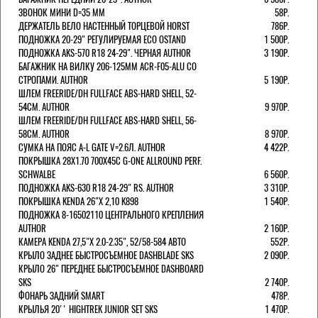
ЗВОНОК МИНИ D=35 ММ
58Р.
ДЕРЖАТЕЛЬ ВЕЛО НАСТЕННЫЙ ТОРЦЕВОЙ HORST
786Р.
ПОДНОЖКА 20-29" РЕГУЛИРУЕМАЯ ECO OSTAND
1 500Р.
ПОДНОЖКА AKS-570 R18 24-29". ЧЕРНАЯ AUTHOR
3 190Р.
БАГАЖНИК НА ВИЛКУ 206-125ММ ACR-F05-ALU СО
СТРОПАМИ. AUTHOR
5 190Р.
ШЛЕМ FREERIDE/DH FULLFACE ABS-HARD SHELL, 52-
54СМ. AUTHOR
9 970Р.
ШЛЕМ FREERIDE/DH FULLFACE ABS-HARD SHELL, 56-
58СМ. AUTHOR
8 970Р.
СУМКА НА ПОЯС A-L GATE V=2.6Л. AUTHOR
4 422Р.
ПОКРЫШКА 28X1.70 700X45C G-ONE ALLROUND PERF.
SCHWALBE
6 560Р.
ПОДНОЖКА AKS-630 R18 24-29" RS. AUTHOR
3 310Р.
ПОКРЫШКА KENDA 26"Х 2,10 K898
1 540Р.
ПОДНОЖКА 8-16502110 ЦЕНТРАЛЬНОГО КРЕПЛЕНИЯ
AUTHOR
2 160Р.
КАМЕРА KENDA 27,5"Х 2.0-2.35", 52/58-584 АВТО
552Р.
КРЫЛО ЗАДНЕЕ БЫСТРОСЪЕМНОЕ DASHBLADE SKS
2 090Р.
КРЫЛО 26" ПЕРЕДНЕЕ БЫСТРОСЪЕМНОЕ DASHBOARD
SKS
2 740Р.
ФОНАРЬ ЗАДНИЙ SMART
478Р.
КРЫЛЬЯ 20'' HIGHTREK JUNIOR SET SKS
1 470Р.