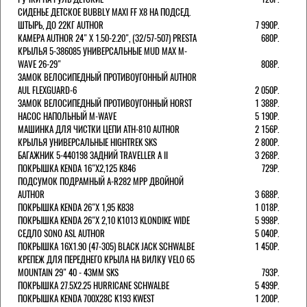
СИДЕНЬЕ ДЕТСКОЕ BUBBLY MAXI FF X8 НА ПОДСЕД.
ШТЫРЬ, ДО 22КГ AUTHOR
7 990Р.
КАМЕРА AUTHOR 24" Х 1.50-2.20", (32/57-507) PRESTA
680Р.
КРЫЛЬЯ 5-386085 УНИВЕРСАЛЬНЫЕ MUD MAX M-
WAVE 26-29"
808Р.
ЗАМОК ВЕЛОСИПЕДНЫЙ ПРОТИВОУГОННЫЙ AUTHOR
AUL FLEXGUARD-6
2 050Р.
ЗАМОК ВЕЛОСИПЕДНЫЙ ПРОТИВОУГОННЫЙ HORST
1 388Р.
НАСОС НАПОЛЬНЫЙ M-WAVE
5 190Р.
МАШИНКА ДЛЯ ЧИСТКИ ЦЕПИ ATH-810 AUTHOR
2 156Р.
КРЫЛЬЯ УНИВЕРСАЛЬНЫЕ HIGHTREK SKS
2 800Р.
БАГАЖНИК 5-440198 ЗАДНИЙ TRAVELLER A II
3 268Р.
ПОКРЫШКА KENDA 16"Х2,125 K846
729Р.
ПОДСУМОК ПОДРАМНЫЙ A-R282 MPP ДВОЙНОЙ
AUTHOR
3 688Р.
ПОКРЫШКА KENDA 26"Х 1,95 K838
1 018Р.
ПОКРЫШКА KENDA 26"Х 2,10 K1013 KLONDIKE WIDE
5 998Р.
СЕДЛО SONO ASL AUTHOR
5 040Р.
ПОКРЫШКА 16X1.90 (47-305) BLACK JACK SCHWALBE
1 450Р.
КРЕПЕЖ ДЛЯ ПЕРЕДНЕГО КРЫЛА НА ВИЛКУ VELO 65
MOUNTAIN 29" 40 - 43ММ SKS
793Р.
ПОКРЫШКА 27.5X2.25 HURRICANE SCHWALBE
5 499Р.
ПОКРЫШКА KENDA 700Х28С K193 KWEST
1 200Р.