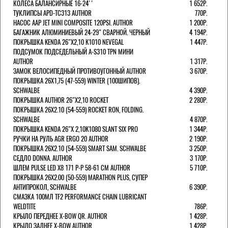
КОЛЕСА БАЛАНСИРНЫЕ 16-24''
1 652Р.
ТУКЛИПСЫ APD-TC313 AUTHOR
770Р.
НАСОС AAP JET MINI COMPOSITE 120PSI. AUTHOR
1 200Р.
БАГАЖНИК АЛЮМИНИЕВЫЙ 24-29" СВАРНОЙ. ЧЕРНЫЙ
4 194Р.
ПОКРЫШКА KENDA 26"Х2,10 K1010 NEVEGAL
1 447Р.
ПОДСУМОК ПОДСЕДЕЛЬНЫЙ A-S310 TPN МИНИ
AUTHOR
1 317Р.
ЗАМОК ВЕЛОСИПЕДНЫЙ ПРОТИВОУГОННЫЙ AUTHOR
3 670Р.
ПОКРЫШКА 26X1,75 (47-559) WINTER (100ШИПОВ).
SCHWALBE
4 390Р.
ПОКРЫШКА AUTHOR 26"Х2,10 ROCKET
2 280Р.
ПОКРЫШКА 26X2.10 (54-559) ROCKET RON, FOLDING.
SCHWALBE
4 870Р.
ПОКРЫШКА KENDA 26"Х 2,10K1080 SLANT SIX PRO
1 344Р.
РУЧКИ НА РУЛЬ AGR ERGO 20 AUTHOR
2 190Р.
ПОКРЫШКА 26X2.10 (54-559) SMART SAM. SCHWALBE
3 250Р.
СЕДЛО DONNA. AUTHOR
3 170Р.
ШЛЕМ PULSE LED X8 171 Р-Р 58-61 СМ AUTHOR
5 710Р.
ПОКРЫШКА 26X2.00 (50-559) MARATHON PLUS, СУПЕР
АНТИПРОКОЛ, SCHWALBE
6 390Р.
СМАЗКА 100МЛ TF2 PERFORMANCE CHAIN LUBRICANT
WELDTITE
786Р.
КРЫЛО ПЕРЕДНЕЕ X-BOW QR. AUTHOR
1 428Р.
КРЫЛО ЗАДНЕЕ X-BOW AUTHOR
1 428Р.