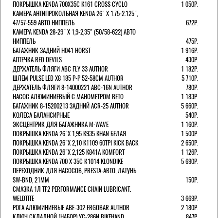
ПОКРЫШКА KENDA 700Х35С K161 CROSS CYCLO
1 050Р.
КАМЕРА АНТИПРОКОЛЬНАЯ KENDA 26" Х 1.75-2.125",
47/57-559 АВТО НИППЕЛЬ
672Р.
КАМЕРА KENDA 28-29" Х 1,9-2,35" (50/58-622) АВТО
НИППЕЛЬ
475Р.
БАГАЖНИК ЗАДНИЙ H041 HORST
1 916Р.
АПТЕЧКА RED DEVILS
430Р.
ДЕРЖАТЕЛЬ ФЛЯГИ АВС FLY 33 AUTHOR
1 182Р.
ШЛЕМ PULSE LED X8 185 Р-Р 52-58СМ AUTHOR
5 710Р.
ДЕРЖАТЕЛЬ ФЛЯГИ 8-14000221 ABC-16N AUTHOR
780Р.
НАСОС АЛЮМИНИЕВЫЙ С МАНОМЕТРОМ BETO
1 183Р.
БАГАЖНИК 8-15200213 ЗАДНИЙ ACR-25 AUTHOR
5 660Р.
КОЛЕСА БАЛАНСИРНЫЕ
540Р.
ЭКСЦЕНТРИК ДЛЯ БАГАЖНИКА M-WAVE
1 160Р.
ПОКРЫШКА KENDA 26"Х 1,95 K935 KHAN БЕЛАЯ
1 500Р.
ПОКРЫШКА KENDA 26"Х 2,10 K1109 60TPI KICK BACK
2 650Р.
ПОКРЫШКА KENDA 26"Х 2,125 K841A KOMFORT
1 126Р.
ПОКРЫШКА KENDA 700 Х 35С К1014 KLONDIKE
5 690Р.
ПЕРЕХОДНИК ДЛЯ НАСОСОВ, PRESTA-АВТО, ЛАТУНЬ
SW-BND, 21ММ
150Р.
СМАЗКА 1Л TF2 PERFORMANCE CHAIN LUBRICANT.
WELDTITE
3 669Р.
РОГА АЛЮМИНИЕВЫЕ ABE-302 ERGOBAR AUTHOR
2 180Р.
КЛЮЧ СКЛАДНОЙ (НАБОР) YC-286N BIKEHAND
847Р.