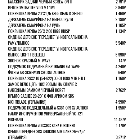
БАГАЖНИК ЗАДНИЙ ЧЕРНЫЙ SCREW-ON II
2 791Р.
ВЕЛОКОМПЬЮТЕР VDO M1.1WL
3 940Р.
ПОКРЫШКА KENDA 20"Х1,75 K935 KHAN K-SHIELD
1 460Р.
ДЕРЖАТЕЛЬ СМАРТФОНА НА ВЫНОС РУЛЯ
2 190Р.
ДЕРЖАТЕЛЬ СМАРТФОНА НА РУЛЬ
1 105Р.
ПОКРЫШКА KENDA 26"Х 2,00 K878 KRISP
1 134Р.
СИДЕНЬЕ ДЕТСКОЕ "ПЕРЕДНЕЕ" УНИВЕРСАЛЬНОЕ НА
РАМУ/ВЫНОС
5 540Р.
СИДЕНЬЕ ДЕТСКОЕ "ПЕРЕДНЕЕ" УНИВЕРСАЛЬНОЕ НА
ВЫНОС LIGHT F BELLELLI
5 990Р.
ЗВОНОК КРАСНЫЙ M-WAVE
147Р.
ПОДСУМОК ПОДРАМНЫЙ BP TRIANGLEM-WAVE
4 240Р.
ФЛЯГА AB-SCREWON X9 0.8Л AUTHOR
640Р.
ПОКРЫШКА 29X2.10 (54-622) 00-011089 MTB H.R.T.
1 160Р.
ЗАМОК ВЕЛО ЦЕПЬ 10Х1200ММ НА КЛЮЧЕ С
НАВЕСНЫМ ЗАМКОМ ЧЕРНЫЙ HORST
2 762Р.
КРЫЛО ЗАДНЕЕ 28-29" С ФОНАРИКОМ SKS
NIGHTBLADE. (ГЕРМАНИЯ)
4 990Р.
ПОДСУМОК ПОДСЕДЕЛЬНЫЙ A-S381 QF9 X7 AUTHOR
1 950Р.
НАБОР ИНСТРУМЕНТОВ УНИВЕРСАЛЬНЫЙ YC-721
BIKEHAND
11 497Р.
ПОКРЫШКА KENDA 700Х38С K197 EUROTREK
1 170Р.
КРЫЛО ПЕРЕДНЕЕ SKS SHOCKBLADE DARK 26+27,5"
(ГЕРМАНИЯ)
3 871Р.