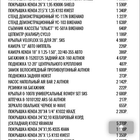
ПОКРЫШКА KENDA 26"Х 1,95 K908K-SHIELD
1 590Р.
ПОКРЫШКА KENDA 27,5"Х 1,35 K193 KWEST
1 340Р.
СТЕНД ДЕМОНСТРАЦИОННЫЙ YC-117N BIKEHAND
1 227Р.
СТЕНД ДЕМОНСТРАЦИОННЫЙ YC-103 BIKEHAND
1 638Р.
СЪЕМНИК КАССЕТЫ "ХЛЫСТ" YC-501A BIKEHAND
640Р.
ЦЕПЕМЕТР (КАЛИБР) CYCLO
1 186Р.
КРЫЛЬЯ VELOFLEXX 55 ДЛЯ 28". SKS
4 980Р.
КАМЕРА 12" АВТО НИППЕЛЬ
226Р.
КАМЕРА KENDA 18" Х 1.25-1.50", 32/40-355 АВТО
386Р.
БАГАЖНИК 8-15203125 ЗАДНИЙ ACR-160 AUTHOR
4 670Р.
ПОДНОЖКА 12-20" ЦЕНТРАЛЬНОГО КРЕПЛЕНИЯ
487Р.
ЗАМОК ВЕЛОСИПЕДНЫЙ ПРОТИВОУГОННЫЙ AUTHOR
1 600Р.
ПОДНОЖКА ЗАДНЯЯ HORST
273Р.
НАСОС НАПОЛЬНЫЙ AIR BAR 2 AUTHOR
2 142Р.
РЕЗИНКИ НА БАГАЖНИК
222Р.
КРЫЛЬЯ 0-10078 УНИВЕРСАЛЬНЫЕ ROWDY SET SKS
2 680Р.
АПТЕЧКА 8-10101202 ARS-56 AUTHOR
217Р.
ЗЕРКАЛО ОВАЛЬНОЕ ЧЕРНОЕ M-WAVE
655Р.
ПОКРЫШКА KENDA 20"Х4 1/4" K1032 KRAZE
2 283Р.
ПОКРЫШКА KENDA 24"Х2,10 КЕВЛАРОВЫЙ КОРД
(СКЛАДНАЯ) K1052 KRANIUM
5 270Р.
ПОКРЫШКА KENDA 24"Х1,95 K935 KHAN
1 190Р.
ПОКРЫШКА KENDA 26"Х 1,5 K193 KWEST
1 350Р.