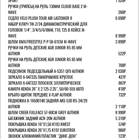
SPORT
1 520Р.
РУЧКИ (ГРИПСЫ) НА РУЛЬ 130ММ CLOUD BASE 2 M-
WAVE
260Р.
СЕДЛО VELO PLUSH TOUR AIR LASTOMER II
6 690Р.
НАБОР КЛЮЧ TW-2/24 ДИНАМОМЕТРИЧЕСКИЙ ДЛЯ
ГОЛОВОК 1/4", 3/4/5/6/8ММ, T10, T25 В КЕЙСЕ M-
WAVE
8 990Р.
ШЛЕМ ВМХ/FREESTYLE Р-Р 58-61СМ M-WAVE
3 890Р.
РУЧКИ НА РУЛЬ ДЕТСКИЕ AGR JUNIOR R5 85 ММ
AUTHOR
522Р.
РУЧКИ НА РУЛЬ ДЕТСКИЕ AGR JUNIOR R5 85 ММ
AUTHOR
700Р.
ПОДСУМОК ПОДСЕДЕЛЬНЫЙ A-S351 QF9 AUTHOR
2 030Р.
ЗЕРКАЛО 6-647335 ПАНОРАМНОЕ КРУГЛОЕ
427Р.
ЗЕРКАЛО 6-647332 ПЛОСКОЕ ЭЛЛИПТИЧЕСКОЕ
867Р.
КАМЕРА KENDA 26" Х 2.125-2.35", 50/60-559 АВТО
418Р.
КРЫЛО-ЩИТОК ПЕРЕДНЕЕ X-FLAP AUTHOR
732Р.
ПОДНОЖКА 8-16500140 ЗАДНЯЯ AKS-530 RS-24/29
AUTHOR
2 110Р.
ШЛЕМ CREEK FULLFACE 57-60СМ GREY AUTHOR
8 990Р.
БАГАЖНИК ЗАДНИЙ ACR-20N AUTHOR
5 310Р.
ПОКРЫШКА KENDA 16"Х1,50 K193 KWEST
574Р.
ПОКРЫШКА KENDA 26"Х1,75 K197 EUROTREK
986Р.
ЗВОНОК АЛЮМИНИЙ/ПЛАСТИК "ДИНГ-ДОН"
123Р.