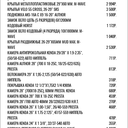
КРЫЛЬЯ МЕТАЛЛОПЛАСТИКОВЫЕ 29"Х60 ММ. M-WAVE
2 994Р.
КРЫЛЬЯ VELO 55 CROSS, 26-29" SKS
3 500Р.
ПОДНОЖКА AKS-16A C X9 16-20" AUTHOR
1 500Р.
ЗАМОК ВЕЛО ЦЕПЬ (5 РАЗРЯДОВ) 6Х1200ММ
КОДОВЫЙ HORST
1 172Р.
ЗАМОК ВЕЛО КОДОВЫЙ (4 РАЗРЯДА) 10Х1800ММ. M-
WAVE
1 040Р.
КРЫЛЬЯ РАЗДВИЖНЫЕ 26-29"Х65ММ MUD MAX. M-
WAVE
2 530Р.
КАМЕРА АНТИПРОКОЛЬНАЯ KENDA 29/28" Х 1.9-2.35",
(50/58-622) АВТО НИППЕЛЬ
711Р.
КАМЕРА AUTHOR 28" (700 Х 18-25С, 18/25-622/635)
PRESTA
813Р.
ВЕЛОКАМЕРА 29" X 1,95-2,125 (50/54-622/630) АВТО
НИППЕЛЬ
318Р.
ПОКРЫШКА KENDA 12 1/2"Х1,75X2 1/4 K909A
720Р.
КАМЕРА 28" (700Х18-25С), 60ММ PRESTA. KENDA
680Р.
КАМЕРА KENDA 28" 700 Х 18-25С PRESTA
459Р.
КАМЕРА 28"/700 АВТО 48ММ 28/32Х622/630 H.R.T.
270Р.
КАМЕРА KENDA 26" Х 1,00-1,50", 26/40-559 PRESTA
468Р.
КАМЕРА KENDA 26" Х 1.75-2.125", 47/57-559 НИППЕЛЬ
PRESTA
478Р.
КАМЕРА KENDA 24" Х 1 3/8", 32/37-540 АВТО
355Р.