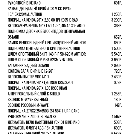
РУКОЯТКОЙ BIKEHAND
691Р.
ЗАХВАТ Д/ПЕДАЛЕЙ ПРОФИ CR-V CC PW15
15/15X320ММ. AUTHOR
1 250Р.
ПОКРЫШКА KENDA 26"Х 2,50 60 TPI K905 K-RAD
3 200Р.
ВЕЛОКАМЕРА KENDA 16"Х1.50-1.75", 40/47-305 АВТО
368Р.
ПОДНОЖКА ДЕТСКИХ ВЕЛОСИПЕДОВ ЦЕНТРАЛЬНАЯ
OSTAND
652Р.
ЗАМОК ВЕЛОСИПЕДНЫЙ ПРОТИВОУГОННЫЙ AUTHOR
890Р.
ПОДНОЖКА ЦЕНТРАЛЬНОГО КРЕПЛЕНИЯ AUTHOR
1 500Р.
ШЛЕМ СПОРТИВНЫЙ SKIFF 143 Р-Р 58-62СМ AUTHOR
5 540Р.
ШЛЕМ СПОРТИВНЫЙ Р-Р 58-62СМ VENTURA
3 990Р.
БАГАЖНИК ЗАДНИЙ OSTAND
2 996Р.
КОЛЕСА БАЛАНСИРНЫЕ 12-20''
720Р.
ВЕЛОКОМПЬЮТЕР VDO M1.1
2 430Р.
ПОКРЫШКА KENDA 20"Х1,95 K907 KRACKPOT
872Р.
ПОКРЫШКА KENDA 26"Х 1,95 K935 KHAN
АНТИПРОКОЛЬНЫЙ СЛОЙ K-SHIELD
1 256Р.
ЗВОНОК M-WAVE ЗЕЛЕНЫЙ
180Р.
ЗВОНОК РОЗОВЫЙ M-WAVE
147Р.
ПОКРЫШКА 27.5X2.25/650B (57 584) HURRICANE
PERFORMANCE. ADDIX. SCHWALBE
4 567Р.
ДЕРЖАТЕЛЬ ВЕЛО НАСТЕННЫЙ YC-101 BIKEHAND
598Р.
ДЕРЖАТЕЛЬ ФЛЯГИ ABC-13N AUTHOR
690Р.
БАГАЖНИК ПЕРЕДНИЙ 26-29". AUTHOR
6 586Р.