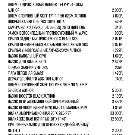
ШЛЕМ ПОДРОСТКОВЫЙ TRIGGER 174 Р-Р 54-58СМ
AUTHOR
2 990Р.
ШЛЕМ СПОРТИВНЫЙ SKIFF 171 Р-Р 58-62СМ AUTHOR
7 070Р.
ПОКРЫШКА 280 X 65-203 СЛИК. HOTA
525Р.
КАМЕРА 26" X 2,125-2,3 (54/58-559), АВТО НИППЕЛЬ
343Р.
ЗАМОК ВЕЛОСИПЕДНЫЙ ПРОТИВОУГОННЫЙ M-WAVE
830Р.
КРЫЛО ЗАДНЕЕ БЫСТРОСЪЕМНОЕ X-BLADE SKS
3 871Р.
КРЫЛО ПЕРЕДНЕЕ БЫСТРОСЪЕМНОЕ SHOCKBLADE SKS
3 871Р.
КРЫЛЬЯ УНИВЕРСАЛЬНЫЕ AXP-65-20/24 AUTHOR
1 222Р.
НАСОС НАПОЛЬНЫЙ GIYO
1 670Р.
НАСОС ДЛЯ ВИЛОК ВЕТО
2 822Р.
ФОНАРЬ ЗАДНИЙ VENTURA
237Р.
ФАРА ПЕРЕДНЯЯ SMART
1 425Р.
ДЕРЖАТЕЛЬ ФЛЯГИ ABC-16N AUTHOR
740Р.
ШЛЕМ СПОРТИВНЫЙ SKIFF 191 PINK-NEON/BLACK Р-Р
52-58СМ AUTHOR
5 350Р.
НАСОС BOOSTER BLACK AUTHOR
2 109Р.
НАСОС BETO АЛЮМИНИЕВЫЙ ФРЕЗЕРОВАННЫЙ
3 550Р.
НАСОС ВЕЛОСИПЕДНЫЙ GIYO GM-71 С МАНОМЕТРОМ
1 917Р.
ВИЛКА АМОРТИЗАЦИОННАЯ 26"Х 28,6 RST
23 900Р.
ВИЛКА ЖЕСТКАЯ RST RF-M7 28"Х1 1/8"
12 980Р.
КРЕПЛЕНИЕ/ЗАМОК ДЛЯ ДЕТСКИХ СИДЕНИЙ НА РАМУ
BELLELLI
2 300Р.