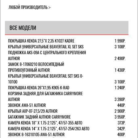
ЛЮБОЙ ПРОИЗВОДИТЕЛЬ
ВСЕ МОДЕЛИ
ПОКРЫШКА KENDA 27,5"Х 2,35 K1027 KADRE
1 990Р.
КРЫЛЬЯ УНИВЕРСАЛЬНЫЕ BEAVERTAIL XL SET SKS
3 108Р.
ПОДНОЖКА AKS-09A C ЦЕНТРАЛЬНОГО КРЕПЛЕНИЯ
AUTHOR
2 490Р.
ЗАМОК 8-17060210 ВЕЛОСИПЕДНЫЙ
ПРОТИВОУГОННЫЙ AUTHOR
1 430Р.
КРЫЛЬЯ УНИВЕРСАЛЬНЫЕ BEAVERTAIL SET SKS 0-
10100
3 108Р.
ПОКРЫШКА KENDA 26"Х1,95 K905 K-RAD
1 240Р.
КОРЗИНА ЗАДНЯЯ ДЛЯ БАГАЖНИКА CARRYMORE
AUTHOR
3 280Р.
ЗВОНОК AWA-51 AUTHOR
440Р.
КРЫЛЬЯ AXP-07-27,5/29 AUTHOR
2 900Р.
БАГАЖНИК ЗАДНИЙ AUTHOR CARRYMORE
3 950Р.
КАМЕРА KENDA 18" Х 1.75-2.125", 47/57-355 АВТО
373Р.
КАМЕРА KENDA 14" Х 1.75-2.125", 47/57-254/263 АВТО
342Р.
ЗВОНОК 8-16310105 AWA-51 AUTHOR
400Р.