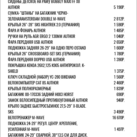
СИДЕНЬЕ ДЕТСКОЕ НА РАМУ BUBBLY MAXI FF X8
AUTHOR
5 190Р.
СУМКА-"ШТАНЫ" НА БАГАЖНИК ЧЕРНО-
ЗЕЛЕНАЯAMSTERDAM DOUBLE M-WAVE
2 812Р.
КРЫЛЬЯ 26"-28" SKS HIGHTREK 2.0 (ГЕРМАНИЯ)
1 590Р.
ФАРА И ФОНАРЬ AUTHOR
1 485Р.
РУЧКИ НА РУЛЬ AGR ERGO 2 130ММ AUTHOR
1 040Р.
ФАРА ПЕРЕДНЯЯ USB AUTHOR
2 650Р.
ПОДНОЖКА ЗАДНЯЯ 26-29" НА ОДНО ПЕРО OSTAND
1 600Р.
КРЫЛЬЯ 26" CROSSBOARD-SET SKS (ГЕРМАНИЯ)
1 780Р.
ФАРА ПЕРЕДНЯЯ DOPPIO USB AUTHOR
1 390Р.
ПОКРЫШКА KENDA 26Х2,125 K905 АНТИПРОКОЛ. K-
SHIELD
1 375Р.
КЛЮЧ СКЛАДНОЙ (НАБОР) YC-280 BIKEHAND
1 560Р.
ВЕЛОКОМПЬЮТЕР CAT 8S AUTHOR
2 460Р.
КРЫЛЬЯ ПОЛНОРАЗМЕРНЫЕ
1 839Р.
БАГАЖНИК 00-170336 ЗАДНИЙ H003 HORST
690Р.
ЗАМОК ВЕЛОСИПЕДНЫЙ ПРОТИВОУГОННЫЙ AUTHOR
940Р.
КРЫЛО ЗАДНЕЕ БЫСТРОСЪЕМНОЕ 27,5-29" X-BLADE.
SKS
3 490Р.
ВЕЛОТРЕНАЖЕР M-WAVE
16 670Р.
ПОДНОЖКА 24-29" РЕГУЛ. ЦЕНТР. КРЕПЛЕНИЕ,
УСИЛЕННАЯ M-WAVE
1 497Р.
БАГАЖНИК 24-29" СВАРНОЙ, 38*13,5 СМ ДЛЯ ДИСК.