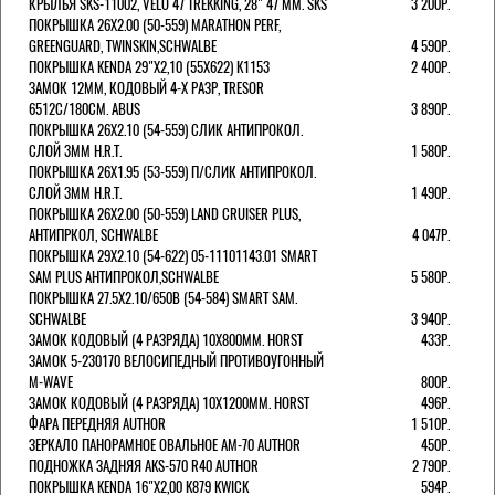
КРЫЛЬЯ SKS-11002, VELO 47 TREKKING, 28" 47 ММ. SKS
3 200Р.
ПОКРЫШКА 26X2.00 (50-559) MARATHON PERF,
GREENGUARD, TWINSKIN,SCHWALBE
4 590Р.
ПОКРЫШКА KENDA 29"Х2,10 (55X622) K1153
2 400Р.
ЗАМОК 12ММ, КОДОВЫЙ 4-Х РАЗР, TRESOR
6512C/180СМ. ABUS
3 890Р.
ПОКРЫШКА 26X2.10 (54-559) СЛИК АНТИПРОКОЛ.
СЛОЙ 3ММ H.R.T.
1 580Р.
ПОКРЫШКА 26X1.95 (53-559) П/СЛИК АНТИПРОКОЛ.
СЛОЙ 3ММ H.R.T.
1 490Р.
ПОКРЫШКА 26X2.00 (50-559) LAND CRUISER PLUS,
АНТИПРКОЛ, SCHWALBE
4 047Р.
ПОКРЫШКА 29X2.10 (54-622) 05-11101143.01 SMART
SAM PLUS АНТИПРОКОЛ,SCHWALBE
5 580Р.
ПОКРЫШКА 27.5X2.10/650B (54-584) SMART SAM.
SCHWALBE
3 940Р.
ЗАМОК КОДОВЫЙ (4 РАЗРЯДА) 10Х800ММ. HORST
433Р.
ЗАМОК 5-230170 ВЕЛОСИПЕДНЫЙ ПРОТИВОУГОННЫЙ
M-WAVE
800Р.
ЗАМОК КОДОВЫЙ (4 РАЗРЯДА) 10Х1200ММ. HORST
496Р.
ФАРА ПЕРЕДНЯЯ AUTHOR
1 510Р.
ЗЕРКАЛО ПАНОРАМНОЕ ОВАЛЬНОЕ AM-70 AUTHOR
450Р.
ПОДНОЖКА ЗАДНЯЯ AKS-570 R40 AUTHOR
2 790Р.
ПОКРЫШКА KENDA 16"Х2,00 K879 KWICK
594Р.