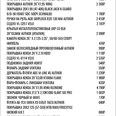
ПОКРЫШКА AUTHOR 26"Х1,95 WING
2 268Р.
ПОКРЫШКА 20X1.90 (47-406) BLACK JACK K-GUARD
B/B-SK HS407 SBC 50EPI SCHWALBE
1 780Р.
РУЧКИ НА РУЛЬ AGR GRIPLOCK R20 130 ММ AUTHOR
2 410Р.
СЕДЛО VL-3251 VELO
2 187Р.
КРЫЛЬЯ МЕТАЛЛОПЛАСТИКОВЫЕ AXP-53 BLK
28"Х53ММ AUTHOR (ИТАЛИЯ)
2 990Р.
КАМЕРА KENDA 26" Х 2.125-2.35", 50/60-559 СПОРТ
НИППЕЛЬ
476Р.
ЗАМОК ВЕЛОСИПЕДНЫЙ ПРОТИВОУГОННЫЙ AUTHOR
990Р.
ПОКРЫШКА KENDA 26"Х 2,10 K892
1 118Р.
СЕДЛО VL-8114 VELO
2 535Р.
ПОДНОЖКА ЗАДНЯЯ HORST
546Р.
ФОНАРЬ ЗАДНИЙ VENTURA
550Р.
ДЕРЖАТЕЛЬ ФЛЯГИ АВС M-LINE 45 AUTHOR
1 220Р.
ПОКРЫШКА KENDA 20"Х3,00 K1008A FLAME
1 988Р.
ФАРА+ФОНАРЬ С ЛИНЗАМИ VENTURA
435Р.
ПОКРЫШКА KENDA 26"Х1,95 K946 KLONDIKE
4 790Р.
ПОКРЫШКА KENDA 27,5"Х 2,10K1080 SLANT SIX PRO
1 682Р.
ЗВОНОК ЧЕРНЫЙ M-WAVE
170Р.
ФЛЯГА AB-TCX-SHIVA X9 0.85Л TACX/AUTHOR
640Р.
ПОКРЫШКА 26X2.125 (57-559) MTB/BMX/FREESTYLE
НИЗКИЙ H.R.T.
880Р.