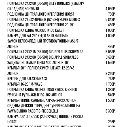
ПОКРЫШКА 24X2.00 (50-507) BILLY BONKERS (КЕВЛАР/
СКЛАДНАЯ).SCHWALBE
4 990Р.
ПОДНОЖКА ЦЕНТРАЛЬНОГО КРЕПЛЕНИЯ HORST
750Р.
ПОКРЫШКА 27.5X2.40/650B (62-584) SUPER MOTO-X
5 848Р.
ПОДНОЖКА ЦЕНТРАЛЬНОГО КРЕПЛЕНИЯ 20-29"
450Р.
ПОКРЫШКА KENDA 700Х32С K193 KWEST
1 090Р.
КАМЕРА ДЛЯ FAT 26" X 4,00 АВТО НИППЕЛЬ
1 005Р.
ЗАМОК ВЕЛОСИПЕДНЫЙ ПРОТИВОУГОННЫЙ ASL-51
AUTHOR
486Р.
ПОКРЫШКА 24X2,15 (55-507) BIG BEN PLUS SCHWALBE
5 068Р.
ПОКРЫШКА 24X2.00 (50-507) BIG APPLE SCHWALBE
3 670Р.
ЗАЩИТА СИСТЕМЫ И ЦЕПИ ACO-AUTHOR 16"
1 550Р.
КРЫЛЬЯ 28'' ПОЛНОРАЗМЕРНЫЕ AXP-12-28/45
AUTHOR
2 210Р.
КРЕПЕЖ ДЛЯ БАГАЖНИКА XL
748Р.
КРЫЛЬЯ 16-20" M-WAVE
1 790Р.
ПОКРЫШКА KENDA 700Х40С K879 KWICK. K-SHIELD
1 383Р.
РУЧКИ НА РУЛЬ AGR-R192-102 AUTHOR
540Р.
КРЫЛЬЯ УНИВЕРСАЛЬНЫЕ AXP-02-24/29 AUTHOR
1 500Р.
СИДЕНЬЕ ДЕТСКОЕ "ПЕРЕДНЕЕ" УНИВЕРСАЛЬНОЕ НА
РАМУ/ВЫНОС RABBIT B-FIX BELLELLI
5 300Р.
КАМЕРА 700" Х 18/23C (23-622/630) НИППЕЛЬ PRESTA.
HORST
286Р.