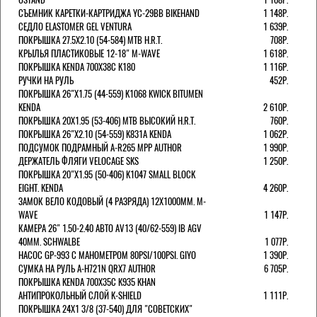
СЪЕМНИК КАРЕТКИ-КАРТРИДЖА YC-29BB BIKEHAND
1 148Р.
СЕДЛО ELASTOMER GEL VENTURA
1 639Р.
ПОКРЫШКА 27.5X2.10 (54-584) MTB H.R.T.
708Р.
КРЫЛЬЯ ПЛАСТИКОВЫЕ 12-18" M-WAVE
1 618Р.
ПОКРЫШКА KENDA 700Х38С K180
1 116Р.
РУЧКИ НА РУЛЬ
452Р.
ПОКРЫШКА 26"Х1.75 (44-559) K1068 KWICK BITUMEN
KENDA
2 610Р.
ПОКРЫШКА 20X1.95 (53-406) MTB ВЫСОКИЙ H.R.T.
760Р.
ПОКРЫШКА 26"Х2.10 (54-559) K831A KENDA
1 062Р.
ПОДСУМОК ПОДРАМНЫЙ A-R265 MPP AUTHOR
1 990Р.
ДЕРЖАТЕЛЬ ФЛЯГИ VELOCAGE SKS
1 250Р.
ПОКРЫШКА 20"Х1.95 (50-406) K1047 SMALL BLOCK
EIGHT. KENDA
4 260Р.
ЗАМОК ВЕЛО КОДОВЫЙ (4 РАЗРЯДА) 12Х1000ММ. M-
WAVE
1 147Р.
КАМЕРА 26" 1.50-2.40 АВТО AV13 (40/62-559) IB AGV
40MM. SCHWALBE
1 077Р.
НАСОС GP-993 С МАНОМЕТРОМ 80PSI/100PSI. GIYO
1 390Р.
СУМКА НА РУЛЬ A-H721N QRX7 AUTHOR
6 705Р.
ПОКРЫШКА KENDA 700Х35С K935 KHAN
АНТИПРОКОЛЬНЫЙ СЛОЙ K-SHIELD
1 111Р.
ПОКРЫШКА 24X1 3/8 (37-540) ДЛЯ "СОВЕТСКИХ"