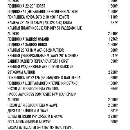
AUTHOR
7 360Р.
ПОДНОЖКА 22-29" HORST
1 500Р.
ПОДНОЖКА ЦЕНТРАЛЬНОГО КРЕПЛЕНИЯ AUTHOR
1 500Р.
ПОКРЫШКА KENDA 26"Х 2,10 K901F KOYOTE
1 118Р.
КАМЕРА 28" АВТО 48ММ (700Х28-45С) KENDA
487Р.
КРЫЛЬЯ ПЛАСТИКОВЫЕ AXP-CITY 51 РАЗДВИЖНЫЕ
AUTHOR
2 340Р.
ПОДНОЖКА ЗАДНЯЯ OSTAND
1 276Р.
ПОДНОЖКА ЗАДНЯЯ HORST
1 500Р.
КРЫЛЬЯ 28"Х41ММ AXP-03-28 AUTHOR
880Р.
КРЫЛЬЯ УНИВЕРСАЛЬНЫЕ M-WAVE 26" 5-386048
717Р.
ЗАЩИТА ЗАДНЕГО ПЕРЕКЛЮЧАТЕЛЯ HORST
390Р.
КРЫЛЬЯ РАЗДВИЖНЫЕ AXP-CITY 60 BLACK 26-
29"Х60ММ AUTHOR
2 720Р.
ПОКРЫШКА 26"Х2.125 (56-559) K905 K-RAD. KENDA
990Р.
ПОДНОЖКА ЦЕНТРАЛЬНОГО КРЕПЛЕНИЯ OSTAND
1 500Р.
ЧЕХОЛ ДЛЯ ВЕЛОСИПЕДА VENTURA
664Р.
НАСОС AAP CROSS COMPOSITE Т-РУЧКА ЧЕРНЫЙ
AUTHOR
2 090Р.
ЧЕХОЛ ДЛЯ ВЕЛОСИПЕДА M-WAVE
2 320Р.
ДЕРЖАТЕЛЬ ФЛЯГИ M-WAVE
381Р.
ШЛЕМ ДЕТСКИЙ Р-Р 52-56СМ M-WAVE
2 730Р.
РОГА АЛЮМИНИЕВЫЕ M-WAVE
900Р.
ЗАХВАТ Д/ПЕДАЛЕЙ 6-14162 YC-162 С РЕЗИН.