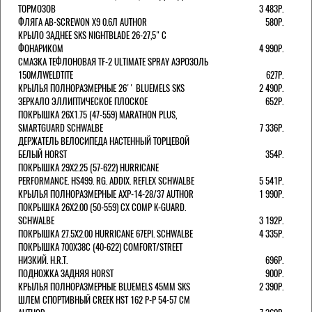
ТОРМОЗОВ
3 483Р.
ФЛЯГА AB-SCREWON X9 0.6Л AUTHOR
580Р.
КРЫЛО ЗАДНЕЕ SKS NIGHTBLADE 26-27,5" С
ФОНАРИКОМ
4 990Р.
СМАЗКА ТЕФЛОНОВАЯ TF-2 ULTIMATE SPRAY АЭРОЗОЛЬ
150МЛWELDTITE
627Р.
КРЫЛЬЯ ПОЛНОРАЗМЕРНЫЕ 26'' BLUEMELS SKS
2 490Р.
ЗЕРКАЛО ЭЛЛИПТИЧЕСКОЕ ПЛОСКОЕ
652Р.
ПОКРЫШКА 26X1.75 (47-559) MARATHON PLUS,
SMARTGUARD SCHWALBE
7 336Р.
ДЕРЖАТЕЛЬ ВЕЛОCИПЕДА НАСТЕННЫЙ ТОРЦЕВОЙ
БЕЛЫЙ HORST
354Р.
ПОКРЫШКА 29X2.25 (57-622) HURRICANE
PERFORMANCE. HS499. RG. ADDIX. REFLEX SCHWALBE
5 541Р.
КРЫЛЬЯ ПОЛНОРАЗМЕРНЫЕ AXP-14-28/37 AUTHOR
1 990Р.
ПОКРЫШКА 26X2.00 (50-559) CX COMP K-GUARD.
SCHWALBE
3 192Р.
ПОКРЫШКА 27.5X2.00 HURRICANE 67EPI. SCHWALBE
4 335Р.
ПОКРЫШКА 700X38С (40-622) COMFORT/STREET
НИЗКИЙ. H.R.T.
696Р.
ПОДНОЖКА ЗАДНЯЯ HORST
900Р.
КРЫЛЬЯ ПОЛНОРАЗМЕРНЫЕ BLUEMELS 45MM SKS
2 390Р.
ШЛЕМ СПОРТИВНЫЙ CREEK HST 162 Р-Р 54-57 СМ