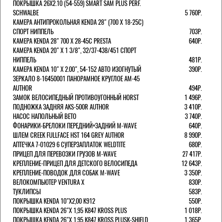
ПОКРЫШКА 26X2.10 (54-559) SMART SAM PLUS PERF.
SCHWALBE
5 760Р.
КАМЕРА АНТИПРОКОЛЬНАЯ KENDA 28" (700 Х 18-25C)
СПОРТ НИППЕЛЬ
703Р.
КАМЕРА KENDA 28" 700 Х 28-45С PRESTA
640Р.
КАМЕРА KENDA 20" Х 1 3/8", 32/37-438/451 СПОРТ
НИППЕЛЬ
481Р.
КАМЕРА KENDA 10" Х 2.00", 54-152 АВТО ИЗОГНУТЫЙ
390Р.
ЗЕРКАЛО 8-16450001 ПАНОРАМНОЕ КРУГЛОЕ AM-45
AUTHOR
494Р.
ЗАМОК ВЕЛОСИПЕДНЫЙ ПРОТИВОУГОННЫЙ HORST
1 496Р.
ПОДНОЖКА ЗАДНЯЯ AKS-500R AUTHOR
3 410Р.
НАСОС НАПОЛЬНЫЙ BETO
3 740Р.
ФОНАРИКИ-БРЕЛОКИ ПЕРЕДНИЙ+ЗАДНИЙ M-WAVE
640Р.
ШЛЕМ CREEK FULLFACE HST 164 GREY AUTHOR
8 990Р.
АПТЕЧКА 7-01029 6 СУПЕРЗАПЛАТОК WELDTITE
680Р.
ПРИЦЕП ДЛЯ ПЕРЕВОЗКИ ГРУЗОВ M-WAVE
27 417Р.
КРЕПЛЕНИЕ-ПРИЦЕП ДЛЯ ДЕТСКОГО ВЕЛОСИПЕДА
12 643Р.
КРЕПЛЕНИЕ-ПОВОДОК ДЛЯ СОБАК M-WAVE
3 350Р.
ВЕЛОКОМПЬЮТЕР VENTURA Х
830Р.
ТУКЛИПСЫ
583Р.
ПОКРЫШКА KENDA 10"Х2,00 K912
550Р.
ПОКРЫШКА KENDA 26"Х 1,95 K847 KROSS PLUS
1 018Р.
ПОКРЫШКА KENDA 26"Х 1,95 K847 KROSS PLUSK-SHIELD
1 365Р.