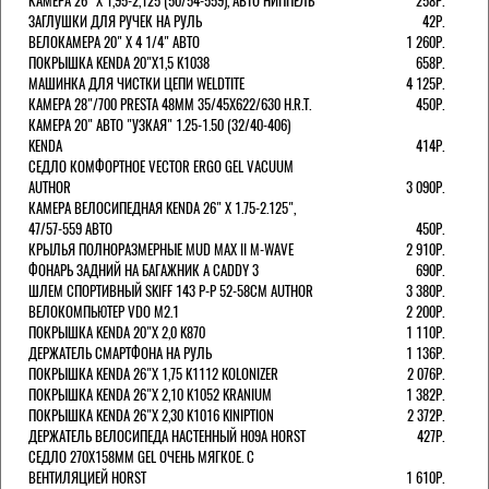
КАМЕРА 26" X 1,95-2,125 (50/54-559), АВТО НИППЕЛЬ
258Р.
ЗАГЛУШКИ ДЛЯ РУЧЕК НА РУЛЬ
42Р.
ВЕЛОКАМЕРА 20" Х 4 1/4" АВТО
1 260Р.
ПОКРЫШКА KENDA 20"Х1,5 K1038
658Р.
МАШИНКА ДЛЯ ЧИСТКИ ЦЕПИ WELDTITE
4 125Р.
КАМЕРА 28"/700 PRESTA 48ММ 35/45Х622/630 H.R.T.
450Р.
КАМЕРА 20" АВТО "УЗКАЯ" 1.25-1.50 (32/40-406)
KENDA
414Р.
СЕДЛО КОМФОРТНОЕ VECTOR ERGO GEL VACUUM
AUTHOR
3 090Р.
КАМЕРА ВЕЛОСИПЕДНАЯ KENDA 26" Х 1.75-2.125",
47/57-559 АВТО
450Р.
КРЫЛЬЯ ПОЛНОРАЗМЕРНЫЕ MUD MAX II M-WAVE
2 910Р.
ФОНАРЬ ЗАДНИЙ НА БАГАЖНИК A CADDY 3
690Р.
ШЛЕМ СПОРТИВНЫЙ SKIFF 143 Р-Р 52-58СМ AUTHOR
3 380Р.
ВЕЛОКОМПЬЮТЕР VDO M2.1
2 200Р.
ПОКРЫШКА KENDA 20"Х 2,0 K870
1 110Р.
ДЕРЖАТЕЛЬ СМАРТФОНА НА РУЛЬ
1 136Р.
ПОКРЫШКА KENDA 26"Х 1,75 K1112 KOLONIZER
2 076Р.
ПОКРЫШКА KENDA 26"Х 2,10 K1052 KRANIUM
1 382Р.
ПОКРЫШКА KENDA 26"Х 2,30 K1016 KINIPTION
2 372Р.
ДЕРЖАТЕЛЬ ВЕЛОСИПЕДА НАСТЕННЫЙ H09A HORST
427Р.
СЕДЛО 270Х158ММ GEL ОЧЕНЬ МЯГКОЕ. С
ВЕНТИЛЯЦИЕЙ HORST
1 610Р.