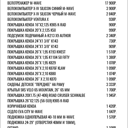
ВЕЛОТРЕНАЖЕР M-WAVE
17 900Р.
ВЕЛОКОМПЬЮТЕР X-IV SILICON СИНИЙ M-WAVE
3 900Р.
ВЕЛОКОМПЬЮТЕР X-IV SILICON ЧЕРНЫЙ M-WAVE
2 840Р.
ВЕЛОКОМПЬЮТЕР VENTURA Х
938Р.
ПОКРЫШКА KENDA 16"Х2,125 K905 K-RAD
900Р.
ПОКРЫШКА KENDA 20"Х 2,125 K50
990Р.
ПОДСУМОК ПОДРАМНЫЙ A-R213 X9 AUTHOR
2 340Р.
ПОКРЫШКА KENDA 24"Х1 3/8" K143
730Р.
ПОКРЫШКА KENDA 24"Х1 3/8" K143
909Р.
ПОКРЫШКА KENDA 26"Х 1,95 K193 KWEST
1 510Р.
ПОКРЫШКА KENDA 26"Х 1,95 K1104 50 FIFTY
1 380Р.
ПОКРЫШКА KENDA 26"Х 1,95 K829
1 078Р.
ПОКРЫШКА KENDA 26"Х 2,10 K876F KLAW
1 098Р.
ПОКРЫШКА KENDA 26"Х 2,10 K880
1 074Р.
ПОКРЫШКА KENDA 26" Х 2,10 K870
1 098Р.
СИДЕНЬЕ ДЕТСКОЕ "ПЕРЕДНЕЕ" НА РАМУ
3 333Р.
КРЫЛЬЯ SKS VELO 65 MOUNTAIN, 26" 65 ММ
1 700Р.
ПОКРЫШКА 20X1.75 (47-406) ROAD CRUISER SCHWALBE
1 945Р.
ПОКРЫШКА 26"Х2.125 (56-559) K905 K-RAD
КОРИЧНЕВАЯ KENDA
1 420Р.
СЕДЛО EVA CITY M-WAVE
1 647Р.
ПОДНОЖКА ОДНОПЕРЬЕВАЯ 40-18 ММ M-WAVE
1 570Р.
ПОДНОЖКА 24-29" (ОТВЕРСТИЯ 40ММ И 18ММ),
OSTAND
1 108Р.