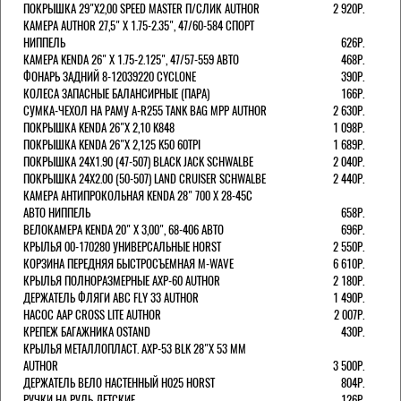
ПОКРЫШКА 29"Х2,00 SPEED MASTER П/СЛИК AUTHOR
2 920Р.
КАМЕРА AUTHOR 27,5" Х 1.75-2.35", 47/60-584 СПОРТ
НИППЕЛЬ
626Р.
КАМЕРА KENDA 26" Х 1.75-2.125", 47/57-559 АВТО
468Р.
ФОНАРЬ ЗАДНИЙ 8-12039220 CYCLONE
390Р.
КОЛЕСА ЗАПАСНЫЕ БАЛАНСИРНЫЕ (ПАРА)
166Р.
CУМКА-ЧЕХОЛ НА РАМУ A-R255 TANK BAG MPP AUTHOR
2 630Р.
ПОКРЫШКА KENDA 26"Х 2,10 K848
1 098Р.
ПОКРЫШКА KENDA 26"Х 2,125 K50 60TPI
1 689Р.
ПОКРЫШКА 24X1.90 (47-507) BLACK JACK SCHWALBE
2 040Р.
ПОКРЫШКА 24X2.00 (50-507) LAND CRUISER SCHWALBE
2 440Р.
КАМЕРА АНТИПРОКОЛЬНАЯ KENDA 28" 700 Х 28-45C
АВТО НИППЕЛЬ
658Р.
ВЕЛОКАМЕРА KENDA 20" Х 3,00", 68-406 АВТО
696Р.
КРЫЛЬЯ 00-170280 УНИВЕРСАЛЬНЫЕ HORST
2 550Р.
КОРЗИНА ПЕРЕДНЯЯ БЫСТРОСЪЕМНАЯ M-WAVE
6 610Р.
КРЫЛЬЯ ПОЛНОРАЗМЕРНЫЕ AXP-60 AUTHOR
2 180Р.
ДЕРЖАТЕЛЬ ФЛЯГИ АВС FLY 33 AUTHOR
1 490Р.
НАСОС AAP CROSS LITE AUTHOR
2 007Р.
КРЕПЕЖ БАГАЖНИКА OSTAND
430Р.
КРЫЛЬЯ МЕТАЛЛОПЛАСТ. AXP-53 BLK 28"Х 53 ММ
AUTHOR
3 500Р.
ДЕРЖАТЕЛЬ ВЕЛО НАСТЕННЫЙ H025 HORST
804Р.
РУЧКИ НА РУЛЬ ДЕТСКИЕ
126Р.