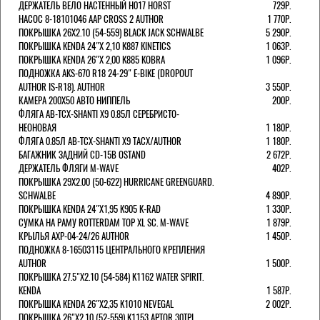
ДЕРЖАТЕЛЬ ВЕЛО НАСТЕННЫЙ H017 HORST
729Р.
НАСОС 8-18101046 AAP CROSS 2 AUTHOR
1 770Р.
ПОКРЫШКА 26X2.10 (54-559) BLACK JACK SCHWALBE
5 290Р.
ПОКРЫШКА KENDA 24"Х 2,10 K887 KINETICS
1 063Р.
ПОКРЫШКА KENDA 26"Х 2,00 K885 KOBRA
1 096Р.
ПОДНОЖКА AKS-670 R18 24-29" E-BIKE (DROPOUT
AUTHOR IS-R18). AUTHOR
3 550Р.
КАМЕРА 200Х50 АВТО НИППЕЛЬ
200Р.
ФЛЯГА AB-TCX-SHANTI X9 0.85Л СЕРЕБРИСТО-
НЕОНОВАЯ
1 180Р.
ФЛЯГА 0.85Л AB-TCX-SHANTI X9 TACX/AUTHOR
1 180Р.
БАГАЖНИК ЗАДНИЙ CD-15B OSTAND
2 672Р.
ДЕРЖАТЕЛЬ ФЛЯГИ M-WAVE
402Р.
ПОКРЫШКА 29X2.00 (50-622) HURRICANE GREENGUARD.
SCHWALBE
4 890Р.
ПОКРЫШКА KENDA 24"Х1,95 K905 K-RAD
1 330Р.
СУМКА НА РАМУ ROTTERDAM TOP XL SC. M-WAVE
1 879Р.
КРЫЛЬЯ AXP-04-24/26 AUTHOR
1 450Р.
ПОДНОЖКА 8-16503115 ЦЕНТРАЛЬНОГО КРЕПЛЕНИЯ
AUTHOR
1 500Р.
ПОКРЫШКА 27.5"Х2.10 (54-584) K1162 WATER SPIRIT.
KENDA
1 587Р.
ПОКРЫШКА KENDA 26"Х2,35 K1010 NEVEGAL
2 002Р.
ПОКРЫШКА 26"Х2.10 (52-559) K1153 APTOR 30TPI