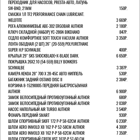
ПЕРЕХОДНИК ДЛЯ НАСОСОВ, PRESTA-АВТО, ЛАТУНЬ
SW-BND, 21ММ
150Р.
СМАЗКА 1Л TF2 PERFORMANCE CHAIN LUBRICANT.
WELDTITE
3 669Р.
РОГА АЛЮМИНИЕВЫЕ ABE-302 ERGOBAR AUTHOR
2 180Р.
КЛЮЧ СКЛАДНОЙ (НАБОР) YC-286N BIKEHAND
847Р.
СЕДЛО КОМФОРТНОЕ SOFT TOUCH VACUUM AUTHOR
3 350Р.
ЛЕНТА ОБОДНАЯ (2 ШТ) 26" (20-559) POLYURETHANE
SUPER H.P SCHWALBE
400Р.
КРЫЛЬЯ 29" SKS SHOCKBLADE+X-BLADE DARK.
6 650Р.
ПОКРЫШКА 26X2.10 (54-559) BILLY BONKERS
SCHWALBE
3 387Р.
КАМЕРА KENDA 28" 700 Х 28-45С АВТО НИППЕЛЬ
530Р.
БАГАЖНИК ЗАДНИЙ OSTAND DISC II
2 384Р.
КОРЗИНА 8-15290005 ПЕРЕДНЯЯ БЫСТРОСЪЕМНАЯ
AUTHOR
6 900Р.
ЗАМОК ВЕЛОСИПЕДНЫЙ ПРОТИВОУГОННЫЙ AUTHOR
680Р.
ЗАМОК ВЕЛОСИПЕДНЫЙ ПРОТИВОУГОННЫЙ AUTHOR
2 038Р.
НАСОС НАПОЛЬНЫЙ AIR TURBO AUTHOR
3 540Р.
ФОНАРЬ ПЕРЕДНИЙ SMART
930Р.
ШЛЕМ СПОРТИВНЫЙ SKIFF 172 Р-Р 58-62СМ AUTHOR
6 230Р.
ШЛЕМ AERO INMOLD X8 162 Р-Р 52-58СМ AUTHOR
4 300Р.
ШЛЕМ AERO INMOLD X8 162 Р-Р 58-62СМ AUTHOR
7 350Р.
ШЛЕМ СПОРТИВНЫЙ CREEK HST 161Р-Р 57-60 СМ