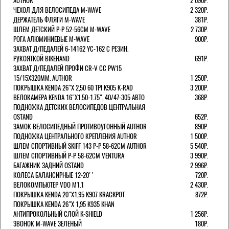
AUTHOR
2 090Р.
ЧЕХОЛ ДЛЯ ВЕЛОСИПЕДА M-WAVE
2 320Р.
ДЕРЖАТЕЛЬ ФЛЯГИ M-WAVE
381Р.
ШЛЕМ ДЕТСКИЙ Р-Р 52-56СМ M-WAVE
2 730Р.
РОГА АЛЮМИНИЕВЫЕ M-WAVE
900Р.
ЗАХВАТ Д/ПЕДАЛЕЙ 6-14162 YC-162 С РЕЗИН.
РУКОЯТКОЙ BIKEHAND
691Р.
ЗАХВАТ Д/ПЕДАЛЕЙ ПРОФИ CR-V CC PW15
15/15X320ММ. AUTHOR
1 250Р.
ПОКРЫШКА KENDA 26"Х 2,50 60 TPI K905 K-RAD
3 200Р.
ВЕЛОКАМЕРА KENDA 16"Х1.50-1.75", 40/47-305 АВТО
368Р.
ПОДНОЖКА ДЕТСКИХ ВЕЛОСИПЕДОВ ЦЕНТРАЛЬНАЯ
OSTAND
652Р.
ЗАМОК ВЕЛОСИПЕДНЫЙ ПРОТИВОУГОННЫЙ AUTHOR
890Р.
ПОДНОЖКА ЦЕНТРАЛЬНОГО КРЕПЛЕНИЯ AUTHOR
1 500Р.
ШЛЕМ СПОРТИВНЫЙ SKIFF 143 Р-Р 58-62СМ AUTHOR
5 540Р.
ШЛЕМ СПОРТИВНЫЙ Р-Р 58-62СМ VENTURA
3 990Р.
БАГАЖНИК ЗАДНИЙ OSTAND
2 996Р.
КОЛЕСА БАЛАНСИРНЫЕ 12-20''
720Р.
ВЕЛОКОМПЬЮТЕР VDO M1.1
2 430Р.
ПОКРЫШКА KENDA 20"Х1,95 K907 KRACKPOT
872Р.
ПОКРЫШКА KENDA 26"Х 1,95 K935 KHAN
АНТИПРОКОЛЬНЫЙ СЛОЙ K-SHIELD
1 256Р.
ЗВОНОК M-WAVE ЗЕЛЕНЫЙ
180Р.