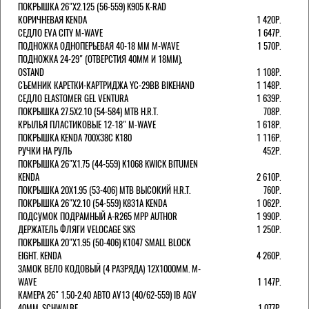
ПОКРЫШКА 26"Х2.125 (56-559) K905 K-RAD
КОРИЧНЕВАЯ KENDA
1 420Р.
СЕДЛО EVA CITY M-WAVE
1 647Р.
ПОДНОЖКА ОДНОПЕРЬЕВАЯ 40-18 ММ M-WAVE
1 570Р.
ПОДНОЖКА 24-29" (ОТВЕРСТИЯ 40ММ И 18ММ),
OSTAND
1 108Р.
СЪЕМНИК КАРЕТКИ-КАРТРИДЖА YC-29BB BIKEHAND
1 148Р.
СЕДЛО ELASTOMER GEL VENTURA
1 639Р.
ПОКРЫШКА 27.5X2.10 (54-584) MTB H.R.T.
708Р.
КРЫЛЬЯ ПЛАСТИКОВЫЕ 12-18" M-WAVE
1 618Р.
ПОКРЫШКА KENDA 700Х38С K180
1 116Р.
РУЧКИ НА РУЛЬ
452Р.
ПОКРЫШКА 26"Х1.75 (44-559) K1068 KWICK BITUMEN
KENDA
2 610Р.
ПОКРЫШКА 20X1.95 (53-406) MTB ВЫСОКИЙ H.R.T.
760Р.
ПОКРЫШКА 26"Х2.10 (54-559) K831A KENDA
1 062Р.
ПОДСУМОК ПОДРАМНЫЙ A-R265 MPP AUTHOR
1 990Р.
ДЕРЖАТЕЛЬ ФЛЯГИ VELOCAGE SKS
1 250Р.
ПОКРЫШКА 20"Х1.95 (50-406) K1047 SMALL BLOCK
EIGHT. KENDA
4 260Р.
ЗАМОК ВЕЛО КОДОВЫЙ (4 РАЗРЯДА) 12Х1000ММ. M-
WAVE
1 147Р.
КАМЕРА 26" 1.50-2.40 АВТО AV13 (40/62-559) IB AGV
40MM. SCHWALBE
1 077Р.