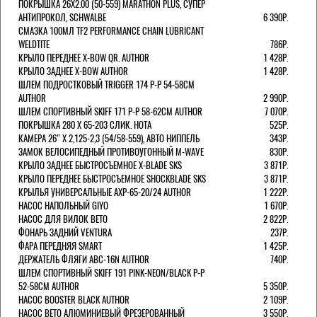
ПОКРЫШКА 26X2.00 (50-559) MARATHON PLUS, СУПЕР
АНТИПРОКОЛ, SCHWALBE
6 390Р.
СМАЗКА 100МЛ TF2 PERFORMANCE CHAIN LUBRICANT
WELDTITE
786Р.
КРЫЛО ПЕРЕДНЕЕ X-BOW QR. AUTHOR
1 428Р.
КРЫЛО ЗАДНЕЕ X-BOW AUTHOR
1 428Р.
ШЛЕМ ПОДРОСТКОВЫЙ TRIGGER 174 Р-Р 54-58СМ
AUTHOR
2 990Р.
ШЛЕМ СПОРТИВНЫЙ SKIFF 171 Р-Р 58-62СМ AUTHOR
7 070Р.
ПОКРЫШКА 280 X 65-203 СЛИК. HOTA
525Р.
КАМЕРА 26" X 2,125-2,3 (54/58-559), АВТО НИППЕЛЬ
343Р.
ЗАМОК ВЕЛОСИПЕДНЫЙ ПРОТИВОУГОННЫЙ M-WAVE
830Р.
КРЫЛО ЗАДНЕЕ БЫСТРОСЪЕМНОЕ X-BLADE SKS
3 871Р.
КРЫЛО ПЕРЕДНЕЕ БЫСТРОСЪЕМНОЕ SHOCKBLADE SKS
3 871Р.
КРЫЛЬЯ УНИВЕРСАЛЬНЫЕ AXP-65-20/24 AUTHOR
1 222Р.
НАСОС НАПОЛЬНЫЙ GIYO
1 670Р.
НАСОС ДЛЯ ВИЛОК ВЕТО
2 822Р.
ФОНАРЬ ЗАДНИЙ VENTURA
237Р.
ФАРА ПЕРЕДНЯЯ SMART
1 425Р.
ДЕРЖАТЕЛЬ ФЛЯГИ ABC-16N AUTHOR
740Р.
ШЛЕМ СПОРТИВНЫЙ SKIFF 191 PINK-NEON/BLACK Р-Р
52-58СМ AUTHOR
5 350Р.
НАСОС BOOSTER BLACK AUTHOR
2 109Р.
НАСОС BETO АЛЮМИНИЕВЫЙ ФРЕЗЕРОВАННЫЙ
3 550Р.