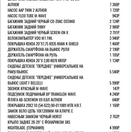
AUTHOR
7 360Р.
НАСОС AAP TWIN 2 AUTHOR
1 720Р.
НАСОС FLEXI TUBE M-WAVE
943Р.
БАГАЖНИК ЗАДНИЙ ЧЕРНЫЙ СD-20AC OSTAND
2 124Р.
БАГАЖНИК ЗАДНИЙ THINY
2 980Р.
БАГАЖНИК ЗАДНИЙ ЧЕРНЫЙ SCREW-ON II
2 791Р.
ВЕЛОКОМПЬЮТЕР VDO M1.1WL
3 940Р.
ПОКРЫШКА KENDA 20"Х1,75 K935 KHAN K-SHIELD
1 460Р.
ДЕРЖАТЕЛЬ СМАРТФОНА НА ВЫНОС РУЛЯ
2 190Р.
ДЕРЖАТЕЛЬ СМАРТФОНА НА РУЛЬ
1 105Р.
ПОКРЫШКА KENDA 26"Х 2,00 K878 KRISP
1 134Р.
СИДЕНЬЕ ДЕТСКОЕ "ПЕРЕДНЕЕ" УНИВЕРСАЛЬНОЕ НА
РАМУ/ВЫНОС
5 540Р.
СИДЕНЬЕ ДЕТСКОЕ "ПЕРЕДНЕЕ" УНИВЕРСАЛЬНОЕ НА
ВЫНОС LIGHT F BELLELLI
5 990Р.
ЗВОНОК КРАСНЫЙ M-WAVE
147Р.
ПОДСУМОК ПОДРАМНЫЙ BP TRIANGLEM-WAVE
4 240Р.
ФЛЯГА AB-SCREWON X9 0.8Л AUTHOR
640Р.
ПОКРЫШКА 29X2.10 (54-622) 00-011089 MTB H.R.T.
1 160Р.
ЗАМОК ВЕЛО ЦЕПЬ 10Х1200ММ НА КЛЮЧЕ С
НАВЕСНЫМ ЗАМКОМ ЧЕРНЫЙ HORST
2 762Р.
КРЫЛО ЗАДНЕЕ 28-29" С ФОНАРИКОМ SKS
NIGHTBLADE. (ГЕРМАНИЯ)
4 990Р.