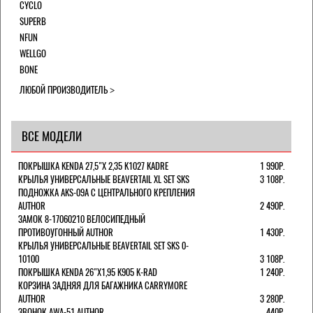
CYCLO
SUPERB
NFUN
WELLGO
BONE
ЛЮБОЙ ПРОИЗВОДИТЕЛЬ
ВСЕ МОДЕЛИ
ПОКРЫШКА KENDA 27,5"Х 2,35 K1027 KADRE
1 990Р.
КРЫЛЬЯ УНИВЕРСАЛЬНЫЕ BEAVERTAIL XL SET SKS
3 108Р.
ПОДНОЖКА AKS-09A C ЦЕНТРАЛЬНОГО КРЕПЛЕНИЯ
AUTHOR
2 490Р.
ЗАМОК 8-17060210 ВЕЛОСИПЕДНЫЙ
ПРОТИВОУГОННЫЙ AUTHOR
1 430Р.
КРЫЛЬЯ УНИВЕРСАЛЬНЫЕ BEAVERTAIL SET SKS 0-
10100
3 108Р.
ПОКРЫШКА KENDA 26"Х1,95 K905 K-RAD
1 240Р.
КОРЗИНА ЗАДНЯЯ ДЛЯ БАГАЖНИКА CARRYMORE
AUTHOR
3 280Р.
ЗВОНОК AWA-51 AUTHOR
440Р.