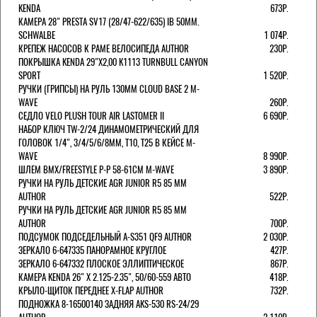
KENDA
673Р.
КАМЕРА 28" PRESTA SV17 (28/47-622/635) IB 50MM.
SCHWALBE
1 074Р.
КРЕПЕЖ НАСОСОВ К РАМЕ ВЕЛОСИПЕДА AUTHOR
230Р.
ПОКРЫШКА KENDA 29"Х2,00 K1113 TURNBULL CANYON
SPORT
1 520Р.
РУЧКИ (ГРИПСЫ) НА РУЛЬ 130ММ CLOUD BASE 2 M-
WAVE
260Р.
СЕДЛО VELO PLUSH TOUR AIR LASTOMER II
6 690Р.
НАБОР КЛЮЧ TW-2/24 ДИНАМОМЕТРИЧЕСКИЙ ДЛЯ
ГОЛОВОК 1/4", 3/4/5/6/8ММ, T10, T25 В КЕЙСЕ M-
WAVE
8 990Р.
ШЛЕМ ВМХ/FREESTYLE Р-Р 58-61СМ M-WAVE
3 890Р.
РУЧКИ НА РУЛЬ ДЕТСКИЕ AGR JUNIOR R5 85 ММ
AUTHOR
522Р.
РУЧКИ НА РУЛЬ ДЕТСКИЕ AGR JUNIOR R5 85 ММ
AUTHOR
700Р.
ПОДСУМОК ПОДСЕДЕЛЬНЫЙ A-S351 QF9 AUTHOR
2 030Р.
ЗЕРКАЛО 6-647335 ПАНОРАМНОЕ КРУГЛОЕ
427Р.
ЗЕРКАЛО 6-647332 ПЛОСКОЕ ЭЛЛИПТИЧЕСКОЕ
867Р.
КАМЕРА KENDA 26" Х 2.125-2.35", 50/60-559 АВТО
418Р.
КРЫЛО-ЩИТОК ПЕРЕДНЕЕ X-FLAP AUTHOR
732Р.
ПОДНОЖКА 8-16500140 ЗАДНЯЯ AKS-530 RS-24/29