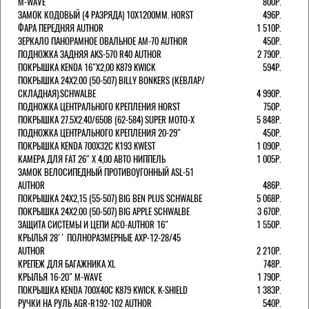
M-WAVE
800Р.
ЗАМОК КОДОВЫЙ (4 РАЗРЯДА) 10Х1200ММ. HORST
496Р.
ФАРА ПЕРЕДНЯЯ AUTHOR
1 510Р.
ЗЕРКАЛО ПАНОРАМНОЕ ОВАЛЬНОЕ AM-70 AUTHOR
450Р.
ПОДНОЖКА ЗАДНЯЯ AKS-570 R40 AUTHOR
2 790Р.
ПОКРЫШКА KENDA 16"Х2,00 K879 KWICK
594Р.
ПОКРЫШКА 24X2.00 (50-507) BILLY BONKERS (КЕВЛАР/
СКЛАДНАЯ).SCHWALBE
4 990Р.
ПОДНОЖКА ЦЕНТРАЛЬНОГО КРЕПЛЕНИЯ HORST
750Р.
ПОКРЫШКА 27.5X2.40/650B (62-584) SUPER MOTO-X
5 848Р.
ПОДНОЖКА ЦЕНТРАЛЬНОГО КРЕПЛЕНИЯ 20-29"
450Р.
ПОКРЫШКА KENDA 700Х32С K193 KWEST
1 090Р.
КАМЕРА ДЛЯ FAT 26" X 4,00 АВТО НИППЕЛЬ
1 005Р.
ЗАМОК ВЕЛОСИПЕДНЫЙ ПРОТИВОУГОННЫЙ ASL-51
AUTHOR
486Р.
ПОКРЫШКА 24X2,15 (55-507) BIG BEN PLUS SCHWALBE
5 068Р.
ПОКРЫШКА 24X2.00 (50-507) BIG APPLE SCHWALBE
3 670Р.
ЗАЩИТА СИСТЕМЫ И ЦЕПИ ACO-AUTHOR 16"
1 550Р.
КРЫЛЬЯ 28'' ПОЛНОРАЗМЕРНЫЕ AXP-12-28/45
AUTHOR
2 210Р.
КРЕПЕЖ ДЛЯ БАГАЖНИКА XL
748Р.
КРЫЛЬЯ 16-20" M-WAVE
1 790Р.
ПОКРЫШКА KENDA 700Х40С K879 KWICK. K-SHIELD
1 383Р.
РУЧКИ НА РУЛЬ AGR-R192-102 AUTHOR
540Р.