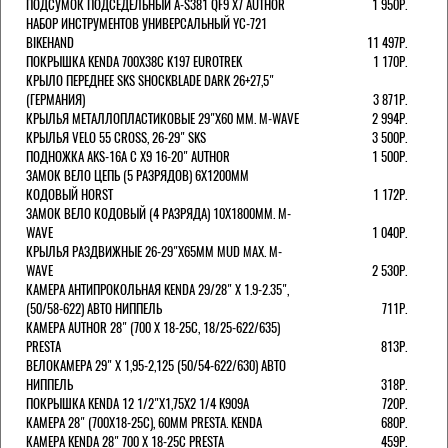
ПОДСУМОК ПОДСЕДЕЛЬНЫЙ A-S381 QF9 X7 AUTHOR
1 950Р.
НАБОР ИНСТРУМЕНТОВ УНИВЕРСАЛЬНЫЙ YC-721
BIKEHAND
11 497Р.
ПОКРЫШКА KENDA 700Х38С K197 EUROTREK
1 170Р.
КРЫЛО ПЕРЕДНЕЕ SKS SHOCKBLADE DARK 26+27,5"
(ГЕРМАНИЯ)
3 871Р.
КРЫЛЬЯ МЕТАЛЛОПЛАСТИКОВЫЕ 29"Х60 ММ. M-WAVE
2 994Р.
КРЫЛЬЯ VELO 55 CROSS, 26-29" SKS
3 500Р.
ПОДНОЖКА AKS-16A C X9 16-20" AUTHOR
1 500Р.
ЗАМОК ВЕЛО ЦЕПЬ (5 РАЗРЯДОВ) 6Х1200ММ
КОДОВЫЙ HORST
1 172Р.
ЗАМОК ВЕЛО КОДОВЫЙ (4 РАЗРЯДА) 10Х1800ММ. M-
WAVE
1 040Р.
КРЫЛЬЯ РАЗДВИЖНЫЕ 26-29"Х65ММ MUD MAX. M-
WAVE
2 530Р.
КАМЕРА АНТИПРОКОЛЬНАЯ KENDA 29/28" Х 1.9-2.35",
(50/58-622) АВТО НИППЕЛЬ
711Р.
КАМЕРА AUTHOR 28" (700 Х 18-25С, 18/25-622/635)
PRESTA
813Р.
ВЕЛОКАМЕРА 29" X 1,95-2,125 (50/54-622/630) АВТО
НИППЕЛЬ
318Р.
ПОКРЫШКА KENDA 12 1/2"Х1,75X2 1/4 K909A
720Р.
КАМЕРА 28" (700Х18-25С), 60ММ PRESTA. KENDA
680Р.
КАМЕРА KENDA 28" 700 Х 18-25С PRESTA
459Р.