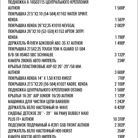
ПОДНОЖКА 8-16503115 ЦЕНТРАЛЬНОГО КРЕПЛЕНИЯ
AUTHOR
1 500Р.
ПОКРЫШКА 27.5"Х2.10 (54-584) K1162 WATER SPIRIT.
KENDA
1 587Р.
ПОКРЫШКА KENDA 26"Х2,35 K1010 NEVEGAL
2 002Р.
ПОКРЫШКА 26"Х2.10 (52-559) K1153 APTOR 30TPI
KENDA
1 790Р.
ДЕРЖАТЕЛЬ ФЛЯГИ БОКОВОЙ ABC-35 X7 AUTHOR
1 490Р.
ПОКРЫШКА 27.5X2.25 TOUGH TOM K-GUARD 57-584
B/B-SK HS463 SBC SCHWALBE
3 132Р.
КАМЕРА 280Х65 АВТО НИППЕЛЬ
234Р.
КРЫЛЬЯ ПЛАСТИКОВЫЕ AXP-02 26"-29"/58 ММ.
AUTHOR
3 600Р.
ПОКРЫШКА KENDA 14" Х 1,50 K193 KWEST
770Р.
ПОКРЫШКА 27.5"Х2.20 (56-584) K1027 KADRE. KENDA
2 100Р.
ПОДНОЖКА ЦЕНТРАЛЬНОГО КРЕПЛЕНИЯ OSTAND
1 500Р.
КРЫЛЬЯ 16-20" AXP JUNIOR 16/20 AUTHOR
1 120Р.
МАШИНКА ДЛЯ ЧИСТКИ ЦЕПИ BARBIERI
1 243Р.
ДЕРЖАТЕЛЬ ВЕЛО НАСТЕННЫЙ M-WAVE
6 420Р.
СИДЕНЬЕ ДЕТСКОЕ 28''- 29'' НА РАМУ BUBBLY MAXI
PLUS FF+ AUTHOR
10 370Р.
ПОДСУМОК ПОДРАМНЫЙ A-R281 GSB FRONT AUTHOR
2 302Р.
ДЕРЖАТЕЛЬ ВЕЛО НАСТЕННЫЙ H09 HORST
354Р.
КАМЕРА 60X230 АВТО НИППЕЛЬ
190Р.