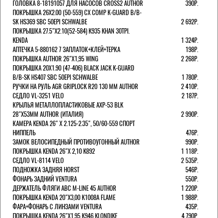
ГОЛОВКА 8-18191057 ДЛЯ НАСОСОВ CROSS2 AUTHOR
390Р.
ПОКРЫШКА 26X2.00 (50-559) CX COMP K-GUARD B/B-
SK HS369 SBC 50EPI SCHWALBE
2 692Р.
ПОКРЫШКА 27.5"Х2.10(52-584) K935 KHAN 30TPI.
KENDA
1 324Р.
АПТЕЧКА 5-880162 7 ЗАПЛАТОК+КЛЕЙ+ТЕРКА
198Р.
ПОКРЫШКА AUTHOR 26"Х1,95 WING
2 268Р.
ПОКРЫШКА 20X1.90 (47-406) BLACK JACK K-GUARD
B/B-SK HS407 SBC 50EPI SCHWALBE
1 780Р.
РУЧКИ НА РУЛЬ AGR GRIPLOCK R20 130 ММ AUTHOR
2 410Р.
СЕДЛО VL-3251 VELO
2 187Р.
КРЫЛЬЯ МЕТАЛЛОПЛАСТИКОВЫЕ AXP-53 BLK
28"Х53ММ AUTHOR (ИТАЛИЯ)
2 990Р.
КАМЕРА KENDA 26" Х 2.125-2.35", 50/60-559 СПОРТ
НИППЕЛЬ
476Р.
ЗАМОК ВЕЛОСИПЕДНЫЙ ПРОТИВОУГОННЫЙ AUTHOR
990Р.
ПОКРЫШКА KENDA 26"Х 2,10 K892
1 118Р.
СЕДЛО VL-8114 VELO
2 535Р.
ПОДНОЖКА ЗАДНЯЯ HORST
546Р.
ФОНАРЬ ЗАДНИЙ VENTURA
550Р.
ДЕРЖАТЕЛЬ ФЛЯГИ АВС M-LINE 45 AUTHOR
1 220Р.
ПОКРЫШКА KENDA 20"Х3,00 K1008A FLAME
1 988Р.
ФАРА+ФОНАРЬ С ЛИНЗАМИ VENTURA
435Р.
ПОКРЫШКА KENDA 26"Х1,95 K946 KLONDIKE
4 790Р.