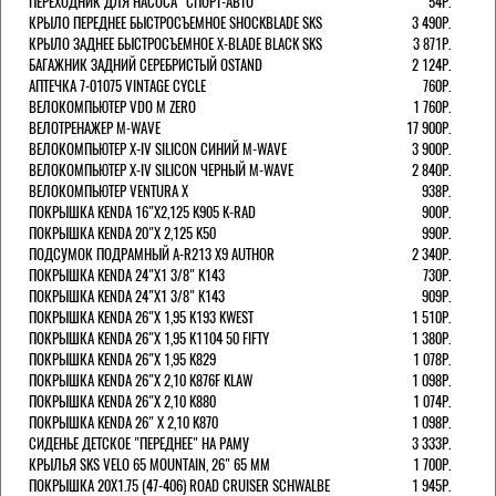
ПЕРЕХОДНИК ДЛЯ НАСОСА "СПОРТ-АВТО"
54Р.
КРЫЛО ПЕРЕДНЕЕ БЫСТРОСЪЕМНОЕ SHOCKBLADE SKS
3 490Р.
КРЫЛО ЗАДНЕЕ БЫСТРОСЪЕМНОЕ X-BLADE BLACK SKS
3 871Р.
БАГАЖНИК ЗАДНИЙ СЕРЕБРИСТЫЙ OSTAND
2 124Р.
АПТЕЧКА 7-01075 VINTAGE CYCLE
760Р.
ВЕЛОКОМПЬЮТЕР VDO M ZERO
1 760Р.
ВЕЛОТРЕНАЖЕР M-WAVE
17 900Р.
ВЕЛОКОМПЬЮТЕР X-IV SILICON СИНИЙ M-WAVE
3 900Р.
ВЕЛОКОМПЬЮТЕР X-IV SILICON ЧЕРНЫЙ M-WAVE
2 840Р.
ВЕЛОКОМПЬЮТЕР VENTURA Х
938Р.
ПОКРЫШКА KENDA 16"Х2,125 K905 K-RAD
900Р.
ПОКРЫШКА KENDA 20"Х 2,125 K50
990Р.
ПОДСУМОК ПОДРАМНЫЙ A-R213 X9 AUTHOR
2 340Р.
ПОКРЫШКА KENDA 24"Х1 3/8" K143
730Р.
ПОКРЫШКА KENDA 24"Х1 3/8" K143
909Р.
ПОКРЫШКА KENDA 26"Х 1,95 K193 KWEST
1 510Р.
ПОКРЫШКА KENDA 26"Х 1,95 K1104 50 FIFTY
1 380Р.
ПОКРЫШКА KENDA 26"Х 1,95 K829
1 078Р.
ПОКРЫШКА KENDA 26"Х 2,10 K876F KLAW
1 098Р.
ПОКРЫШКА KENDA 26"Х 2,10 K880
1 074Р.
ПОКРЫШКА KENDA 26" Х 2,10 K870
1 098Р.
СИДЕНЬЕ ДЕТСКОЕ "ПЕРЕДНЕЕ" НА РАМУ
3 333Р.
КРЫЛЬЯ SKS VELO 65 MOUNTAIN, 26" 65 ММ
1 700Р.
ПОКРЫШКА 20X1.75 (47-406) ROAD CRUISER SCHWALBE
1 945Р.