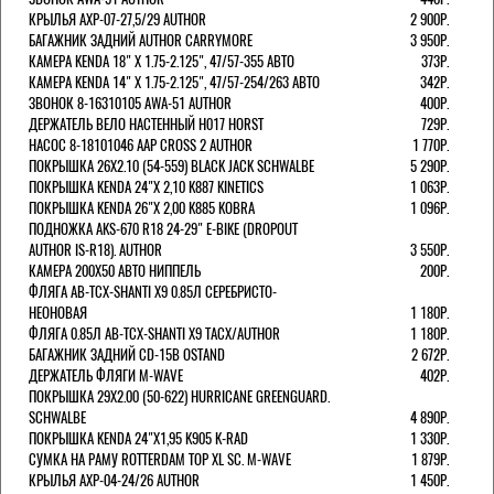
КРЫЛЬЯ AXP-07-27,5/29 AUTHOR
2 900Р.
БАГАЖНИК ЗАДНИЙ AUTHOR CARRYMORE
3 950Р.
КАМЕРА KENDA 18" Х 1.75-2.125", 47/57-355 АВТО
373Р.
КАМЕРА KENDA 14" Х 1.75-2.125", 47/57-254/263 АВТО
342Р.
ЗВОНОК 8-16310105 AWA-51 AUTHOR
400Р.
ДЕРЖАТЕЛЬ ВЕЛО НАСТЕННЫЙ H017 HORST
729Р.
НАСОС 8-18101046 AAP CROSS 2 AUTHOR
1 770Р.
ПОКРЫШКА 26X2.10 (54-559) BLACK JACK SCHWALBE
5 290Р.
ПОКРЫШКА KENDA 24"Х 2,10 K887 KINETICS
1 063Р.
ПОКРЫШКА KENDA 26"Х 2,00 K885 KOBRA
1 096Р.
ПОДНОЖКА AKS-670 R18 24-29" E-BIKE (DROPOUT
AUTHOR IS-R18). AUTHOR
3 550Р.
КАМЕРА 200Х50 АВТО НИППЕЛЬ
200Р.
ФЛЯГА AB-TCX-SHANTI X9 0.85Л СЕРЕБРИСТО-
НЕОНОВАЯ
1 180Р.
ФЛЯГА 0.85Л AB-TCX-SHANTI X9 TACX/AUTHOR
1 180Р.
БАГАЖНИК ЗАДНИЙ CD-15B OSTAND
2 672Р.
ДЕРЖАТЕЛЬ ФЛЯГИ M-WAVE
402Р.
ПОКРЫШКА 29X2.00 (50-622) HURRICANE GREENGUARD.
SCHWALBE
4 890Р.
ПОКРЫШКА KENDA 24"Х1,95 K905 K-RAD
1 330Р.
СУМКА НА РАМУ ROTTERDAM TOP XL SC. M-WAVE
1 879Р.
КРЫЛЬЯ AXP-04-24/26 AUTHOR
1 450Р.