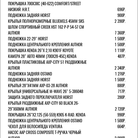
ПОКРЫШКА 700X38С (40-622) COMFORT/STREET
НИЗКИЙ. H.R.T.
696Р.
ПОДНОЖКА ЗАДНЯЯ HORST
900Р.
КРЫЛЬЯ ПОЛНОРАЗМЕРНЫЕ BLUEMELS 45MM SKS
2 390Р.
ШЛЕМ СПОРТИВНЫЙ CREEK HST 162 Р-Р 54-57 СМ
AUTHOR
7 360Р.
ПОДНОЖКА 22-29" HORST
1 500Р.
ПОДНОЖКА ЦЕНТРАЛЬНОГО КРЕПЛЕНИЯ AUTHOR
1 500Р.
ПОКРЫШКА KENDA 26"Х 2,10 K901F KOYOTE
1 118Р.
КАМЕРА 28" АВТО 48ММ (700Х28-45С) KENDA
487Р.
КРЫЛЬЯ ПЛАСТИКОВЫЕ AXP-CITY 51 РАЗДВИЖНЫЕ
AUTHOR
2 340Р.
ПОДНОЖКА ЗАДНЯЯ OSTAND
1 276Р.
ПОДНОЖКА ЗАДНЯЯ HORST
1 500Р.
КРЫЛЬЯ 28"Х41ММ AXP-03-28 AUTHOR
880Р.
КРЫЛЬЯ УНИВЕРСАЛЬНЫЕ M-WAVE 26" 5-386048
717Р.
ЗАЩИТА ЗАДНЕГО ПЕРЕКЛЮЧАТЕЛЯ HORST
390Р.
КРЫЛЬЯ РАЗДВИЖНЫЕ AXP-CITY 60 BLACK 26-
29"Х60ММ AUTHOR
2 720Р.
ПОКРЫШКА 26"Х2.125 (56-559) K905 K-RAD. KENDA
990Р.
ПОДНОЖКА ЦЕНТРАЛЬНОГО КРЕПЛЕНИЯ OSTAND
1 500Р.
ЧЕХОЛ ДЛЯ ВЕЛОСИПЕДА VENTURA
664Р.
НАСОС AAP CROSS COMPOSITE Т-РУЧКА ЧЕРНЫЙ