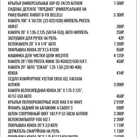
КРЫЛЬЯ УНИВЕРСАЛЬНЫЕ AXP-02-24/29 AUTHOR
1 500Р.
СИДЕНЬЕ ДЕТСКОЕ "ПЕРЕДНЕЕ" УНИВЕРСАЛЬНОЕ НА
РАМУ/ВЫНОС RABBIT B-FIX BELLELLI
5 300Р.
КАМЕРА 700" Х 18/23C (23-622/630) НИППЕЛЬ PRESTA.
HORST
286Р.
КАМЕРА 26" X 1,95-2,125 (50/54-559), АВТО НИППЕЛЬ
258Р.
ЗАГЛУШКИ ДЛЯ РУЧЕК НА РУЛЬ
42Р.
ВЕЛОКАМЕРА 20" Х 4 1/4" АВТО
1 260Р.
ПОКРЫШКА KENDA 20"Х1,5 K1038
658Р.
МАШИНКА ДЛЯ ЧИСТКИ ЦЕПИ WELDTITE
4 125Р.
КАМЕРА 28"/700 PRESTA 48ММ 35/45Х622/630 H.R.T.
450Р.
КАМЕРА 20" АВТО "УЗКАЯ" 1.25-1.50 (32/40-406)
KENDA
414Р.
СЕДЛО КОМФОРТНОЕ VECTOR ERGO GEL VACUUM
AUTHOR
3 090Р.
КАМЕРА ВЕЛОСИПЕДНАЯ KENDA 26" Х 1.75-2.125",
47/57-559 АВТО
450Р.
КРЫЛЬЯ ПОЛНОРАЗМЕРНЫЕ MUD MAX II M-WAVE
2 910Р.
ФОНАРЬ ЗАДНИЙ НА БАГАЖНИК A CADDY 3
690Р.
ШЛЕМ СПОРТИВНЫЙ SKIFF 143 Р-Р 52-58СМ AUTHOR
3 380Р.
ВЕЛОКОМПЬЮТЕР VDO M2.1
2 200Р.
ПОКРЫШКА KENDA 20"Х 2,0 K870
1 110Р.
ДЕРЖАТЕЛЬ СМАРТФОНА НА РУЛЬ
1 136Р.
ПОКРЫШКА KENDA 26"Х 1,75 K1112 KOLONIZER
2 076Р.