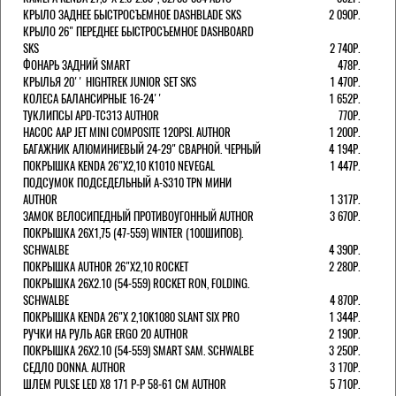
КРЫЛО ЗАДНЕЕ БЫСТРОСЪЕМНОЕ DASHBLADE SKS
2 090Р.
КРЫЛО 26" ПЕРЕДНЕЕ БЫСТРОСЪЕМНОЕ DASHBOARD
SKS
2 740Р.
ФОНАРЬ ЗАДНИЙ SMART
478Р.
КРЫЛЬЯ 20'' HIGHTREK JUNIOR SET SKS
1 470Р.
КОЛЕСА БАЛАНСИРНЫЕ 16-24''
1 652Р.
ТУКЛИПСЫ APD-TC313 AUTHOR
770Р.
НАСОС AAP JET MINI COMPOSITE 120PSI. AUTHOR
1 200Р.
БАГАЖНИК АЛЮМИНИЕВЫЙ 24-29" СВАРНОЙ. ЧЕРНЫЙ
4 194Р.
ПОКРЫШКА KENDA 26"Х2,10 K1010 NEVEGAL
1 447Р.
ПОДСУМОК ПОДСЕДЕЛЬНЫЙ A-S310 TPN МИНИ
AUTHOR
1 317Р.
ЗАМОК ВЕЛОСИПЕДНЫЙ ПРОТИВОУГОННЫЙ AUTHOR
3 670Р.
ПОКРЫШКА 26X1,75 (47-559) WINTER (100ШИПОВ).
SCHWALBE
4 390Р.
ПОКРЫШКА AUTHOR 26"Х2,10 ROCKET
2 280Р.
ПОКРЫШКА 26X2.10 (54-559) ROCKET RON, FOLDING.
SCHWALBE
4 870Р.
ПОКРЫШКА KENDA 26"Х 2,10K1080 SLANT SIX PRO
1 344Р.
РУЧКИ НА РУЛЬ AGR ERGO 20 AUTHOR
2 190Р.
ПОКРЫШКА 26X2.10 (54-559) SMART SAM. SCHWALBE
3 250Р.
СЕДЛО DONNA. AUTHOR
3 170Р.
ШЛЕМ PULSE LED X8 171 Р-Р 58-61 СМ AUTHOR
5 710Р.