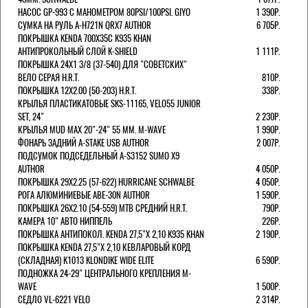
НАСОС GP-993 С МАНОМЕТРОМ 80PSI/100PSI. GIYO
1 390Р.
СУМКА НА РУЛЬ A-H721N QRX7 AUTHOR
6 705Р.
ПОКРЫШКА KENDA 700Х35С K935 KHAN
АНТИПРОКОЛЬНЫЙ СЛОЙ K-SHIELD
1 111Р.
ПОКРЫШКА 24X1 3/8 (37-540) ДЛЯ "СОВЕТСКИХ"
ВЕЛО СЕРАЯ H.R.T.
810Р.
ПОКРЫШКА 12X2.00 (50-203) H.R.T.
338Р.
КРЫЛЬЯ ПЛАСТИКАТОВЫЕ SKS-11165, VELO55 JUNIOR
SET, 24"
2 230Р.
КРЫЛЬЯ MUD MAX 20"-24" 55 ММ. M-WAVE
1 990Р.
ФОНАРЬ ЗАДНИЙ A-STAKE USB AUTHOR
2 007Р.
ПОДСУМОК ПОДСЕДЕЛЬНЫЙ A-S3152 SUMO X9
AUTHOR
4 050Р.
ПОКРЫШКА 29X2.25 (57-622) HURRICANE SCHWALBE
4 050Р.
РОГА АЛЮМИНИЕВЫЕ ABE-30N AUTHOR
1 590Р.
ПОКРЫШКА 26X2.10 (54-559) MTB СРЕДНИЙ H.R.T.
790Р.
КАМЕРА 10" АВТО НИППЕЛЬ
226Р.
ПОКРЫШКА АНТИПОКОЛ. KENDA 27,5"Х 2,10 K935 KHAN
2 190Р.
ПОКРЫШКА KENDA 27,5"Х 2,10 КЕВЛАРОВЫЙ КОРД
(СКЛАДНАЯ) K1013 KLONDIKE WIDE ELITE
6 590Р.
ПОДНОЖКА 24-29" ЦЕНТРАЛЬНОГО КРЕПЛЕНИЯ M-
WAVE
1 500Р.
СЕДЛО VL-6221 VELO
2 314Р.