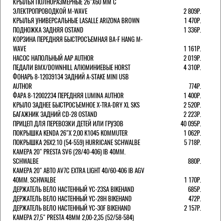
КРЫЛЬЯ ПОЛНОРАЗМЕРНЫЕ 26"Х60 ММ С
ЭЛЕКТРОПРОВОДКОЙ M-WAVE
2 809Р.
КРЫЛЬЯ УНИВЕРСАЛЬНЫЕ LASALLE ARIZONA BROWN
1 470Р.
ПОДНОЖКА ЗАДНЯЯ OSTAND
1 336Р.
КОРЗИНА ПЕРЕДНЯЯ БЫСТРОСЪЕМНАЯ BA-F HANG M-
WAVE
1 161Р.
НАСОС НАПОЛЬНЫЙ AAP AUTHOR
2 019Р.
ПЕДАЛИ BMX/DOWNHILL АЛЮМИНИЕВЫЕ HORST
4 310Р.
ФОНАРЬ 8-12039134 ЗАДНИЙ A-STAKE MINI USB
AUTHOR
774Р.
ФАРА 8-12002234 ПЕРЕДНЯЯ LUMINA AUTHOR
1 400Р.
КРЫЛО ЗАДНЕЕ БЫСТРОСЪЕМНОЕ X-TRA-DRY XL SKS
2 520Р.
БАГАЖНИК ЗАДНИЙ CD-28 OSTAND
2 223Р.
ПРИЦЕП ДЛЯ ПЕРЕВОЗКИ ДЕТЕЙ ИЛИ ГРУЗОВ
40 095Р.
ПОКРЫШКА KENDA 26"Х 2,00 K1045 KOMMUTER
1 062Р.
ПОКРЫШКА 26X2.10 (54-559) HURRICANE SCHWALBE
5 718Р.
КАМЕРА 20" PRESTA SV6 (28/40-406) IB 40MM.
SCHWALBE
880Р.
КАМЕРА 20" АВТО AV7C EXTRA LIGHT 40/60-406 IB AGV
40MM. SCHWALBE
1 170Р.
ДЕРЖАТЕЛЬ ВЕЛО НАСТЕННЫЙ YC-23SA BIKEHAND
685Р.
ДЕРЖАТЕЛЬ ВЕЛО НАСТЕННЫЙ YC-28H BIKEHAND
472Р.
ДЕРЖАТЕЛЬ ВЕЛО НАСТЕННЫЙ YC-30F BIKEHAND
2 157Р.
КАМЕРА 27,5" PRESTA 48ММ 2,00-2,35 (52/58-584)