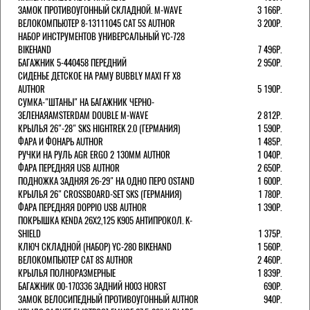
ЗАМОК ПРОТИВОУГОННЫЙ СКЛАДНОЙ. M-WAVE
3 166Р.
ВЕЛОКОМПЬЮТЕР 8-13111045 CAT 5S AUTHOR
3 200Р.
НАБОР ИНСТРУМЕНТОВ УНИВЕРСАЛЬНЫЙ YC-728
BIKEHAND
7 496Р.
БАГАЖНИК 5-440458 ПЕРЕДНИЙ
2 950Р.
СИДЕНЬЕ ДЕТСКОЕ НА РАМУ BUBBLY MAXI FF X8
AUTHOR
5 190Р.
СУМКА-"ШТАНЫ" НА БАГАЖНИК ЧЕРНО-
ЗЕЛЕНАЯAMSTERDAM DOUBLE M-WAVE
2 812Р.
КРЫЛЬЯ 26"-28" SKS HIGHTREK 2.0 (ГЕРМАНИЯ)
1 590Р.
ФАРА И ФОНАРЬ AUTHOR
1 485Р.
РУЧКИ НА РУЛЬ AGR ERGO 2 130ММ AUTHOR
1 040Р.
ФАРА ПЕРЕДНЯЯ USB AUTHOR
2 650Р.
ПОДНОЖКА ЗАДНЯЯ 26-29" НА ОДНО ПЕРО OSTAND
1 600Р.
КРЫЛЬЯ 26" CROSSBOARD-SET SKS (ГЕРМАНИЯ)
1 780Р.
ФАРА ПЕРЕДНЯЯ DOPPIO USB AUTHOR
1 390Р.
ПОКРЫШКА KENDA 26Х2,125 K905 АНТИПРОКОЛ. K-
SHIELD
1 375Р.
КЛЮЧ СКЛАДНОЙ (НАБОР) YC-280 BIKEHAND
1 560Р.
ВЕЛОКОМПЬЮТЕР CAT 8S AUTHOR
2 460Р.
КРЫЛЬЯ ПОЛНОРАЗМЕРНЫЕ
1 839Р.
БАГАЖНИК 00-170336 ЗАДНИЙ H003 HORST
690Р.
ЗАМОК ВЕЛОСИПЕДНЫЙ ПРОТИВОУГОННЫЙ AUTHOR
940Р.