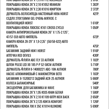
ПОКРЫШКА KENDA 26"Х 2,10 K1052 KRANIUM
1 382Р.
ПОКРЫШКА KENDA 26"Х 2,30 K1016 KINIPTION
2 372Р.
ДЕРЖАТЕЛЬ ВЕЛОСИПЕДА НАСТЕННЫЙ H09A HORST
427Р.
СЕДЛО 270Х158ММ GEL ОЧЕНЬ МЯГКОЕ. С
ВЕНТИЛЯЦИЕЙ HORST
1 610Р.
ПОКРЫШКА KENDA 700Х35С K161 CROSS CYCLO
1 050Р.
КАМЕРА АНТИПРОКОЛЬНАЯ KENDA 26" Х 1.75-2.125",
47/57-559 АВТО НИППЕЛЬ
672Р.
КАМЕРА KENDA 28-29" Х 1,9-2,35" (50/58-622) АВТО
НИППЕЛЬ
475Р.
БАГАЖНИК ЗАДНИЙ H041 HORST
1 916Р.
АПТЕЧКА RED DEVILS
430Р.
ДЕРЖАТЕЛЬ ФЛЯГИ АВС FLY 33 AUTHOR
1 182Р.
ШЛЕМ PULSE LED X8 185 Р-Р 52-58СМ AUTHOR
5 710Р.
ДЕРЖАТЕЛЬ ФЛЯГИ 8-14000221 ABC-16N AUTHOR
780Р.
НАСОС АЛЮМИНИЕВЫЙ С МАНОМЕТРОМ BETO
1 183Р.
БАГАЖНИК 8-15200213 ЗАДНИЙ ACR-25 AUTHOR
5 660Р.
КОЛЕСА БАЛАНСИРНЫЕ
540Р.
ЭКСЦЕНТРИК ДЛЯ БАГАЖНИКА M-WAVE
1 160Р.
ПОКРЫШКА KENDA 26"Х 1,95 K935 KHAN БЕЛАЯ
1 500Р.
ПОКРЫШКА KENDA 26"Х 2,10 K1109 60TPI KICK BACK
2 650Р.
ПОКРЫШКА KENDA 26"Х 2,125 K841A KOMFORT
1 126Р.
ПОКРЫШКА KENDA 700 Х 35С К1014 KLONDIKE
5 690Р.