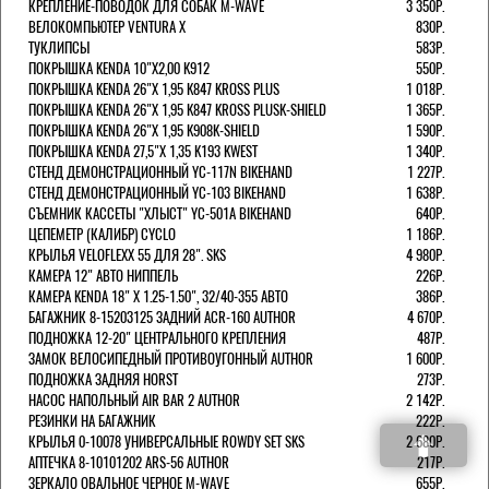
КРЕПЛЕНИЕ-ПОВОДОК ДЛЯ СОБАК M-WAVE
3 350Р.
ВЕЛОКОМПЬЮТЕР VENTURA Х
830Р.
ТУКЛИПСЫ
583Р.
ПОКРЫШКА KENDA 10"Х2,00 K912
550Р.
ПОКРЫШКА KENDA 26"Х 1,95 K847 KROSS PLUS
1 018Р.
ПОКРЫШКА KENDA 26"Х 1,95 K847 KROSS PLUSK-SHIELD
1 365Р.
ПОКРЫШКА KENDA 26"Х 1,95 K908K-SHIELD
1 590Р.
ПОКРЫШКА KENDA 27,5"Х 1,35 K193 KWEST
1 340Р.
СТЕНД ДЕМОНСТРАЦИОННЫЙ YC-117N BIKEHAND
1 227Р.
СТЕНД ДЕМОНСТРАЦИОННЫЙ YC-103 BIKEHAND
1 638Р.
СЪЕМНИК КАССЕТЫ "ХЛЫСТ" YC-501A BIKEHAND
640Р.
ЦЕПЕМЕТР (КАЛИБР) CYCLO
1 186Р.
КРЫЛЬЯ VELOFLEXX 55 ДЛЯ 28". SKS
4 980Р.
КАМЕРА 12" АВТО НИППЕЛЬ
226Р.
КАМЕРА KENDA 18" Х 1.25-1.50", 32/40-355 АВТО
386Р.
БАГАЖНИК 8-15203125 ЗАДНИЙ ACR-160 AUTHOR
4 670Р.
ПОДНОЖКА 12-20" ЦЕНТРАЛЬНОГО КРЕПЛЕНИЯ
487Р.
ЗАМОК ВЕЛОСИПЕДНЫЙ ПРОТИВОУГОННЫЙ AUTHOR
1 600Р.
ПОДНОЖКА ЗАДНЯЯ HORST
273Р.
НАСОС НАПОЛЬНЫЙ AIR BAR 2 AUTHOR
2 142Р.
РЕЗИНКИ НА БАГАЖНИК
222Р.
КРЫЛЬЯ 0-10078 УНИВЕРСАЛЬНЫЕ ROWDY SET SKS
2 680Р.
АПТЕЧКА 8-10101202 ARS-56 AUTHOR
217Р.
ЗЕРКАЛО ОВАЛЬНОЕ ЧЕРНОЕ M-WAVE
655Р.