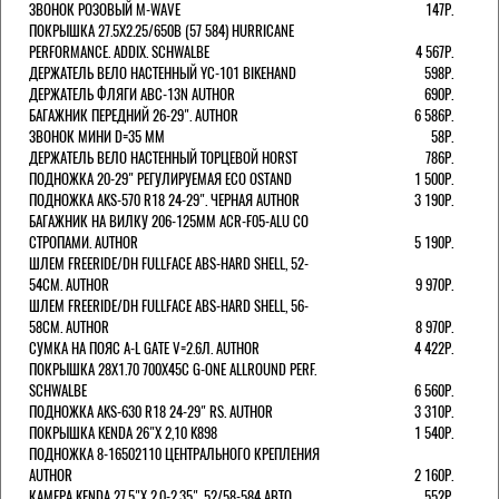
ЗВОНОК РОЗОВЫЙ M-WAVE
147Р.
ПОКРЫШКА 27.5X2.25/650B (57 584) HURRICANE
PERFORMANCE. ADDIX. SCHWALBE
4 567Р.
ДЕРЖАТЕЛЬ ВЕЛО НАСТЕННЫЙ YC-101 BIKEHAND
598Р.
ДЕРЖАТЕЛЬ ФЛЯГИ ABC-13N AUTHOR
690Р.
БАГАЖНИК ПЕРЕДНИЙ 26-29". AUTHOR
6 586Р.
ЗВОНОК МИНИ D=35 ММ
58Р.
ДЕРЖАТЕЛЬ ВЕЛО НАСТЕННЫЙ ТОРЦЕВОЙ HORST
786Р.
ПОДНОЖКА 20-29" РЕГУЛИРУЕМАЯ ECO OSTAND
1 500Р.
ПОДНОЖКА AKS-570 R18 24-29". ЧЕРНАЯ AUTHOR
3 190Р.
БАГАЖНИК НА ВИЛКУ 206-125ММ ACR-F05-ALU СО
СТРОПАМИ. AUTHOR
5 190Р.
ШЛЕМ FREERIDE/DH FULLFACE ABS-HARD SHELL, 52-
54СМ. AUTHOR
9 970Р.
ШЛЕМ FREERIDE/DH FULLFACE ABS-HARD SHELL, 56-
58СМ. AUTHOR
8 970Р.
СУМКА НА ПОЯС A-L GATE V=2.6Л. AUTHOR
4 422Р.
ПОКРЫШКА 28X1.70 700X45C G-ONE ALLROUND PERF.
SCHWALBE
6 560Р.
ПОДНОЖКА AKS-630 R18 24-29" RS. AUTHOR
3 310Р.
ПОКРЫШКА KENDA 26"Х 2,10 K898
1 540Р.
ПОДНОЖКА 8-16502110 ЦЕНТРАЛЬНОГО КРЕПЛЕНИЯ
AUTHOR
2 160Р.
КАМЕРА KENDA 27,5"Х 2.0-2.35", 52/58-584 АВТО
552Р.