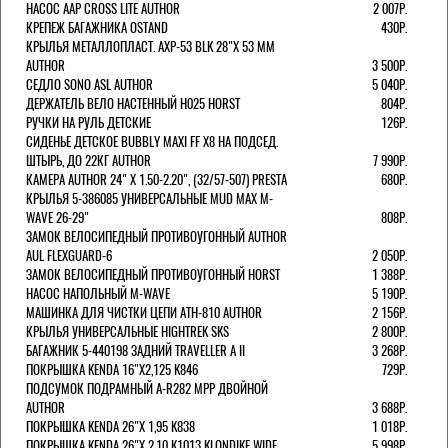
НАСОС AAP CROSS LITE AUTHOR
2 007Р.
КРЕПЕЖ БАГАЖНИКА OSTAND
430Р.
КРЫЛЬЯ МЕТАЛЛОПЛАСТ. AXP-53 BLK 28"Х 53 ММ
AUTHOR
3 500Р.
СЕДЛО SONO ASL AUTHOR
5 040Р.
ДЕРЖАТЕЛЬ ВЕЛО НАСТЕННЫЙ H025 HORST
804Р.
РУЧКИ НА РУЛЬ ДЕТСКИЕ
126Р.
СИДЕНЬЕ ДЕТСКОЕ BUBBLY MAXI FF X8 НА ПОДСЕД.
ШТЫРЬ, ДО 22КГ AUTHOR
7 990Р.
КАМЕРА AUTHOR 24" Х 1.50-2.20", (32/57-507) PRESTA
680Р.
КРЫЛЬЯ 5-386085 УНИВЕРСАЛЬНЫЕ MUD MAX M-
WAVE 26-29"
808Р.
ЗАМОК ВЕЛОСИПЕДНЫЙ ПРОТИВОУГОННЫЙ AUTHOR
AUL FLEXGUARD-6
2 050Р.
ЗАМОК ВЕЛОСИПЕДНЫЙ ПРОТИВОУГОННЫЙ HORST
1 388Р.
НАСОС НАПОЛЬНЫЙ M-WAVE
5 190Р.
МАШИНКА ДЛЯ ЧИСТКИ ЦЕПИ ATH-810 AUTHOR
2 156Р.
КРЫЛЬЯ УНИВЕРСАЛЬНЫЕ HIGHTREK SKS
2 800Р.
БАГАЖНИК 5-440198 ЗАДНИЙ TRAVELLER A II
3 268Р.
ПОКРЫШКА KENDA 16"Х2,125 K846
729Р.
ПОДСУМОК ПОДРАМНЫЙ A-R282 MPP ДВОЙНОЙ
AUTHOR
3 688Р.
ПОКРЫШКА KENDA 26"Х 1,95 K838
1 018Р.
ПОКРЫШКА KENDA 26"Х 2,10 K1013 KLONDIKE WIDE
5 998Р.