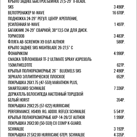
КРЫЛО ЗАДНЕЕ БЫСТРОСЪЕМНОЕ 27,5-29" X-BLADE.
SKS
3 490Р.
ВЕЛОТРЕНАЖЕР M-WAVE
16 670Р.
ПОДНОЖКА 24-29" РЕГУЛ. ЦЕНТР. КРЕПЛЕНИЕ,
УСИЛЕННАЯ M-WAVE
1 497Р.
БАГАЖНИК 24-29" СВАРНОЙ, 38*13,5 СМ ДЛЯ ДИСК.
ТОРМОЗОВ
3 483Р.
ФЛЯГА AB-SCREWON X9 0.6Л AUTHOR
580Р.
КРЫЛО ЗАДНЕЕ SKS NIGHTBLADE 26-27,5" С
ФОНАРИКОМ
4 990Р.
СМАЗКА ТЕФЛОНОВАЯ TF-2 ULTIMATE SPRAY АЭРОЗОЛЬ
150МЛWELDTITE
627Р.
КРЫЛЬЯ ПОЛНОРАЗМЕРНЫЕ 26'' BLUEMELS SKS
2 490Р.
ЗЕРКАЛО ЭЛЛИПТИЧЕСКОЕ ПЛОСКОЕ
652Р.
ПОКРЫШКА 26X1.75 (47-559) MARATHON PLUS,
SMARTGUARD SCHWALBE
7 336Р.
ДЕРЖАТЕЛЬ ВЕЛОCИПЕДА НАСТЕННЫЙ ТОРЦЕВОЙ
БЕЛЫЙ HORST
354Р.
ПОКРЫШКА 29X2.25 (57-622) HURRICANE
PERFORMANCE. HS499. RG. ADDIX. REFLEX SCHWALBE
5 541Р.
КРЫЛЬЯ ПОЛНОРАЗМЕРНЫЕ AXP-14-28/37 AUTHOR
1 990Р.
ПОКРЫШКА 26X2.00 (50-559) CX COMP K-GUARD.
SCHWALBE
3 192Р.
ПОКРЫШКА 27.5X2.00 HURRICANE 67EPI. SCHWALBE
4 335Р.