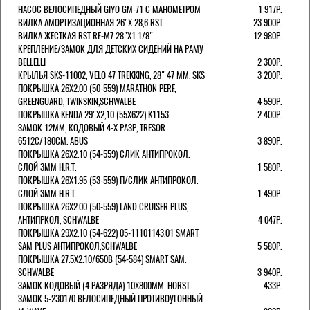
НАСОС ВЕЛОСИПЕДНЫЙ GIYO GM-71 С МАНОМЕТРОМ
1 917Р.
ВИЛКА АМОРТИЗАЦИОННАЯ 26"Х 28,6 RST
23 900Р.
ВИЛКА ЖЕСТКАЯ RST RF-M7 28"Х1 1/8"
12 980Р.
КРЕПЛЕНИЕ/ЗАМОК ДЛЯ ДЕТСКИХ СИДЕНИЙ НА РАМУ
BELLELLI
2 300Р.
КРЫЛЬЯ SKS-11002, VELO 47 TREKKING, 28" 47 ММ. SKS
3 200Р.
ПОКРЫШКА 26X2.00 (50-559) MARATHON PERF,
GREENGUARD, TWINSKIN,SCHWALBE
4 590Р.
ПОКРЫШКА KENDA 29"Х2,10 (55X622) K1153
2 400Р.
ЗАМОК 12ММ, КОДОВЫЙ 4-Х РАЗР, TRESOR
6512C/180СМ. ABUS
3 890Р.
ПОКРЫШКА 26X2.10 (54-559) СЛИК АНТИПРОКОЛ.
СЛОЙ 3ММ H.R.T.
1 580Р.
ПОКРЫШКА 26X1.95 (53-559) П/СЛИК АНТИПРОКОЛ.
СЛОЙ 3ММ H.R.T.
1 490Р.
ПОКРЫШКА 26X2.00 (50-559) LAND CRUISER PLUS,
АНТИПРКОЛ, SCHWALBE
4 047Р.
ПОКРЫШКА 29X2.10 (54-622) 05-11101143.01 SMART
SAM PLUS АНТИПРОКОЛ,SCHWALBE
5 580Р.
ПОКРЫШКА 27.5X2.10/650B (54-584) SMART SAM.
SCHWALBE
3 940Р.
ЗАМОК КОДОВЫЙ (4 РАЗРЯДА) 10Х800ММ. HORST
433Р.
ЗАМОК 5-230170 ВЕЛОСИПЕДНЫЙ ПРОТИВОУГОННЫЙ