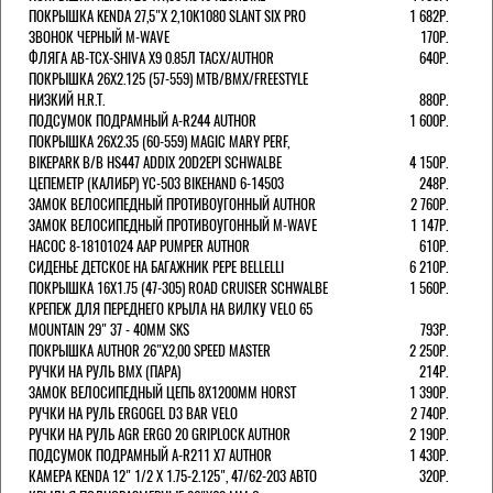
ПОКРЫШКА KENDA 27,5"Х 2,10K1080 SLANT SIX PRO
1 682Р.
ЗВОНОК ЧЕРНЫЙ M-WAVE
170Р.
ФЛЯГА AB-TCX-SHIVA X9 0.85Л TACX/AUTHOR
640Р.
ПОКРЫШКА 26X2.125 (57-559) MTB/BMX/FREESTYLE
НИЗКИЙ H.R.T.
880Р.
ПОДСУМОК ПОДРАМНЫЙ A-R244 AUTHOR
1 600Р.
ПОКРЫШКА 26X2.35 (60-559) MAGIC MARY PERF,
BIKEPARK B/B HS447 ADDIX 20D2EPI SCHWALBE
4 150Р.
ЦЕПЕМЕТР (КАЛИБР) YC-503 BIKEHAND 6-14503
248Р.
ЗАМОК ВЕЛОСИПЕДНЫЙ ПРОТИВОУГОННЫЙ AUTHOR
2 760Р.
ЗАМОК ВЕЛОСИПЕДНЫЙ ПРОТИВОУГОННЫЙ M-WAVE
1 147Р.
НАСОС 8-18101024 AAP PUMPER AUTHOR
610Р.
СИДЕНЬЕ ДЕТСКОЕ НА БАГАЖНИК PEPE BELLELLI
6 210Р.
ПОКРЫШКА 16X1.75 (47-305) ROAD CRUISER SCHWALBE
1 560Р.
КРЕПЕЖ ДЛЯ ПЕРЕДНЕГО КРЫЛА НА ВИЛКУ VELO 65
MOUNTAIN 29" 37 - 40ММ SKS
793Р.
ПОКРЫШКА AUTHOR 26"Х2,00 SPEED MASTER
2 250Р.
РУЧКИ НА РУЛЬ BMX (ПАРА)
214Р.
ЗАМОК ВЕЛОCИПЕДНЫЙ ЦЕПЬ 8Х1200ММ HORST
1 390Р.
РУЧКИ НА РУЛЬ ERGOGEL D3 BAR VELO
2 740Р.
РУЧКИ НА РУЛЬ AGR ERGO 20 GRIPLOCK AUTHOR
2 190Р.
ПОДСУМОК ПОДРАМНЫЙ A-R211 X7 AUTHOR
1 430Р.
КАМЕРА KENDA 12" 1/2 Х 1.75-2.125", 47/62-203 АВТО
320Р.