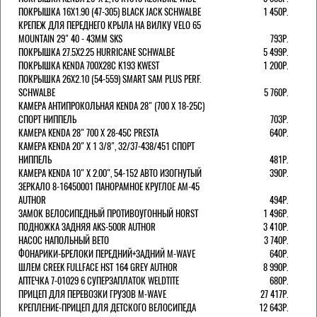
ПОКРЫШКА 16X1.90 (47-305) BLACK JACK SCHWALBE
1 450Р.
КРЕПЕЖ ДЛЯ ПЕРЕДНЕГО КРЫЛА НА ВИЛКУ VELO 65
MOUNTAIN 29" 40 - 43ММ SKS
793Р.
ПОКРЫШКА 27.5X2.25 HURRICANE SCHWALBE
5 499Р.
ПОКРЫШКА KENDA 700Х28С K193 KWEST
1 200Р.
ПОКРЫШКА 26X2.10 (54-559) SMART SAM PLUS PERF.
SCHWALBE
5 760Р.
КАМЕРА АНТИПРОКОЛЬНАЯ KENDA 28" (700 Х 18-25C)
СПОРТ НИППЕЛЬ
703Р.
КАМЕРА KENDA 28" 700 Х 28-45С PRESTA
640Р.
КАМЕРА KENDA 20" Х 1 3/8", 32/37-438/451 СПОРТ
НИППЕЛЬ
481Р.
КАМЕРА KENDA 10" Х 2.00", 54-152 АВТО ИЗОГНУТЫЙ
390Р.
ЗЕРКАЛО 8-16450001 ПАНОРАМНОЕ КРУГЛОЕ AM-45
AUTHOR
494Р.
ЗАМОК ВЕЛОСИПЕДНЫЙ ПРОТИВОУГОННЫЙ HORST
1 496Р.
ПОДНОЖКА ЗАДНЯЯ AKS-500R AUTHOR
3 410Р.
НАСОС НАПОЛЬНЫЙ BETO
3 740Р.
ФОНАРИКИ-БРЕЛОКИ ПЕРЕДНИЙ+ЗАДНИЙ M-WAVE
640Р.
ШЛЕМ CREEK FULLFACE HST 164 GREY AUTHOR
8 990Р.
АПТЕЧКА 7-01029 6 СУПЕРЗАПЛАТОК WELDTITE
680Р.
ПРИЦЕП ДЛЯ ПЕРЕВОЗКИ ГРУЗОВ M-WAVE
27 417Р.
КРЕПЛЕНИЕ-ПРИЦЕП ДЛЯ ДЕТСКОГО ВЕЛОСИПЕДА
12 643Р.