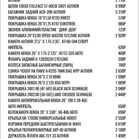
AUTHOR
2 110Р.
ШЛЕМ CREEK FULLFACE 57-60СМ GREY AUTHOR
8 990Р.
БАГАЖНИК ЗАДНИЙ ACR-20N AUTHOR
5 310Р.
ПОКРЫШКА KENDA 16"Х1,50 K193 KWEST
574Р.
ПОКРЫШКА KENDA 26"Х1,75 K197 EUROTREK
986Р.
ЗВОНОК АЛЮМИНИЙ/ПЛАСТИК "ДИНГ-ДОН"
123Р.
ПОКРЫШКА 29"Х2,00 SPEED MASTER П/СЛИК AUTHOR
2 920Р.
КАМЕРА AUTHOR 27,5" Х 1.75-2.35", 47/60-584 СПОРТ
НИППЕЛЬ
626Р.
КАМЕРА KENDA 26" Х 1.75-2.125", 47/57-559 АВТО
468Р.
ФОНАРЬ ЗАДНИЙ 8-12039220 CYCLONE
390Р.
КОЛЕСА ЗАПАСНЫЕ БАЛАНСИРНЫЕ (ПАРА)
166Р.
CУМКА-ЧЕХОЛ НА РАМУ A-R255 TANK BAG MPP AUTHOR
2 630Р.
ПОКРЫШКА KENDA 26"Х 2,10 K848
1 098Р.
ПОКРЫШКА KENDA 26"Х 2,125 K50 60TPI
1 689Р.
ПОКРЫШКА 24X1.90 (47-507) BLACK JACK SCHWALBE
2 040Р.
ПОКРЫШКА 24X2.00 (50-507) LAND CRUISER SCHWALBE
2 440Р.
КАМЕРА АНТИПРОКОЛЬНАЯ KENDA 28" 700 Х 28-45C
АВТО НИППЕЛЬ
658Р.
ВЕЛОКАМЕРА KENDA 20" Х 3,00", 68-406 АВТО
696Р.
КРЫЛЬЯ 00-170280 УНИВЕРСАЛЬНЫЕ HORST
2 550Р.
КОРЗИНА ПЕРЕДНЯЯ БЫСТРОСЪЕМНАЯ M-WAVE
6 610Р.
КРЫЛЬЯ ПОЛНОРАЗМЕРНЫЕ AXP-60 AUTHOR
2 180Р.
ДЕРЖАТЕЛЬ ФЛЯГИ АВС FLY 33 AUTHOR
1 490Р.