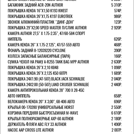
БАГАЖНИК ЗАДНИЙ ACR-20N AUTHOR
5 310Р.
ПОКРЫШКА KENDA 16"Х1,50 K193 KWEST
574Р.
ПОКРЫШКА KENDA 26"Х1,75 K197 EUROTREK
986Р.
ЗВОНОК АЛЮМИНИЙ/ПЛАСТИК "ДИНГ-ДОН"
123Р.
ПОКРЫШКА 29"Х2,00 SPEED MASTER П/СЛИК AUTHOR
2 920Р.
КАМЕРА AUTHOR 27,5" Х 1.75-2.35", 47/60-584 СПОРТ
НИППЕЛЬ
626Р.
КАМЕРА KENDA 26" Х 1.75-2.125", 47/57-559 АВТО
468Р.
ФОНАРЬ ЗАДНИЙ 8-12039220 CYCLONE
390Р.
КОЛЕСА ЗАПАСНЫЕ БАЛАНСИРНЫЕ (ПАРА)
166Р.
CУМКА-ЧЕХОЛ НА РАМУ A-R255 TANK BAG MPP AUTHOR
2 630Р.
ПОКРЫШКА KENDA 26"Х 2,10 K848
1 098Р.
ПОКРЫШКА KENDA 26"Х 2,125 K50 60TPI
1 689Р.
ПОКРЫШКА 24X1.90 (47-507) BLACK JACK SCHWALBE
2 040Р.
ПОКРЫШКА 24X2.00 (50-507) LAND CRUISER SCHWALBE
2 440Р.
КАМЕРА АНТИПРОКОЛЬНАЯ KENDA 28" 700 Х 28-45C
АВТО НИППЕЛЬ
658Р.
ВЕЛОКАМЕРА KENDA 20" Х 3,00", 68-406 АВТО
696Р.
КРЫЛЬЯ 00-170280 УНИВЕРСАЛЬНЫЕ HORST
2 550Р.
КОРЗИНА ПЕРЕДНЯЯ БЫСТРОСЪЕМНАЯ M-WAVE
6 610Р.
КРЫЛЬЯ ПОЛНОРАЗМЕРНЫЕ AXP-60 AUTHOR
2 180Р.
ДЕРЖАТЕЛЬ ФЛЯГИ АВС FLY 33 AUTHOR
1 490Р.
НАСОС AAP CROSS LITE AUTHOR
2 007Р.