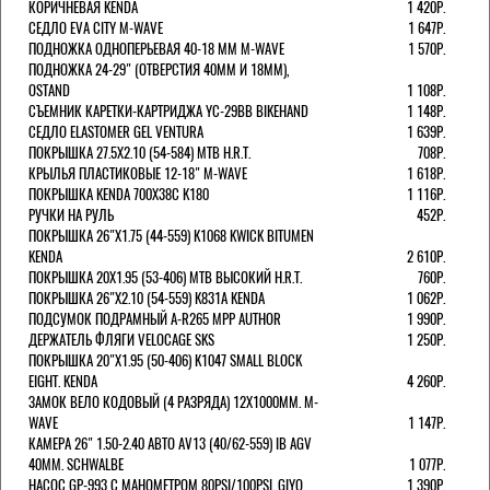
КОРИЧНЕВАЯ KENDA
1 420Р.
СЕДЛО EVA CITY M-WAVE
1 647Р.
ПОДНОЖКА ОДНОПЕРЬЕВАЯ 40-18 ММ M-WAVE
1 570Р.
ПОДНОЖКА 24-29" (ОТВЕРСТИЯ 40ММ И 18ММ),
OSTAND
1 108Р.
СЪЕМНИК КАРЕТКИ-КАРТРИДЖА YC-29BB BIKEHAND
1 148Р.
СЕДЛО ELASTOMER GEL VENTURA
1 639Р.
ПОКРЫШКА 27.5X2.10 (54-584) MTB H.R.T.
708Р.
КРЫЛЬЯ ПЛАСТИКОВЫЕ 12-18" M-WAVE
1 618Р.
ПОКРЫШКА KENDA 700Х38С K180
1 116Р.
РУЧКИ НА РУЛЬ
452Р.
ПОКРЫШКА 26"Х1.75 (44-559) K1068 KWICK BITUMEN
KENDA
2 610Р.
ПОКРЫШКА 20X1.95 (53-406) MTB ВЫСОКИЙ H.R.T.
760Р.
ПОКРЫШКА 26"Х2.10 (54-559) K831A KENDA
1 062Р.
ПОДСУМОК ПОДРАМНЫЙ A-R265 MPP AUTHOR
1 990Р.
ДЕРЖАТЕЛЬ ФЛЯГИ VELOCAGE SKS
1 250Р.
ПОКРЫШКА 20"Х1.95 (50-406) K1047 SMALL BLOCK
EIGHT. KENDA
4 260Р.
ЗАМОК ВЕЛО КОДОВЫЙ (4 РАЗРЯДА) 12Х1000ММ. M-
WAVE
1 147Р.
КАМЕРА 26" 1.50-2.40 АВТО AV13 (40/62-559) IB AGV
40MM. SCHWALBE
1 077Р.
НАСОС GP-993 С МАНОМЕТРОМ 80PSI/100PSI. GIYO
1 390Р.