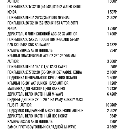
AUTHOR
1 500Р.
ПОКРЫШКА 27.5"Х2.10 (54-584) K1162 WATER SPIRIT.
KENDA
1 587Р.
ПОКРЫШКА KENDA 26"Х2,35 K1010 NEVEGAL
2 002Р.
ПОКРЫШКА 26"Х2.10 (52-559) K1153 APTOR 30TPI
KENDA
1 790Р.
ДЕРЖАТЕЛЬ ФЛЯГИ БОКОВОЙ ABC-35 X7 AUTHOR
1 490Р.
ПОКРЫШКА 27.5X2.25 TOUGH TOM K-GUARD 57-584
B/B-SK HS463 SBC SCHWALBE
3 132Р.
КАМЕРА 280Х65 АВТО НИППЕЛЬ
234Р.
КРЫЛЬЯ ПЛАСТИКОВЫЕ AXP-02 26"-29"/58 ММ.
AUTHOR
3 600Р.
ПОКРЫШКА KENDA 14" Х 1,50 K193 KWEST
770Р.
ПОКРЫШКА 27.5"Х2.20 (56-584) K1027 KADRE. KENDA
2 100Р.
ПОДНОЖКА ЦЕНТРАЛЬНОГО КРЕПЛЕНИЯ OSTAND
1 500Р.
КРЫЛЬЯ 16-20" AXP JUNIOR 16/20 AUTHOR
1 120Р.
МАШИНКА ДЛЯ ЧИСТКИ ЦЕПИ BARBIERI
1 243Р.
ДЕРЖАТЕЛЬ ВЕЛО НАСТЕННЫЙ M-WAVE
6 420Р.
СИДЕНЬЕ ДЕТСКОЕ 28''- 29'' НА РАМУ BUBBLY MAXI
PLUS FF+ AUTHOR
10 370Р.
ПОДСУМОК ПОДРАМНЫЙ A-R281 GSB FRONT AUTHOR
2 302Р.
ДЕРЖАТЕЛЬ ВЕЛО НАСТЕННЫЙ H09 HORST
354Р.
КАМЕРА 60X230 АВТО НИППЕЛЬ
190Р.
ЗАМОК ПРОТИВОУГОННЫЙ СКЛАДНОЙ. M-WAVE
3 166Р.