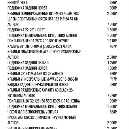
НИЗКИЙ. H.R.T.
696Р.
ПОДНОЖКА ЗАДНЯЯ HORST
900Р.
КРЫЛЬЯ ПОЛНОРАЗМЕРНЫЕ BLUEMELS 45MM SKS
2 390Р.
ШЛЕМ СПОРТИВНЫЙ CREEK HST 162 Р-Р 54-57 СМ
AUTHOR
7 360Р.
ПОДНОЖКА 22-29" HORST
1 500Р.
ПОДНОЖКА ЦЕНТРАЛЬНОГО КРЕПЛЕНИЯ AUTHOR
1 500Р.
ПОКРЫШКА KENDA 26"Х 2,10 K901F KOYOTE
1 118Р.
КАМЕРА 28" АВТО 48ММ (700Х28-45С) KENDA
487Р.
КРЫЛЬЯ ПЛАСТИКОВЫЕ AXP-CITY 51 РАЗДВИЖНЫЕ
AUTHOR
2 340Р.
ПОДНОЖКА ЗАДНЯЯ OSTAND
1 276Р.
ПОДНОЖКА ЗАДНЯЯ HORST
1 500Р.
КРЫЛЬЯ 28"Х41ММ AXP-03-28 AUTHOR
880Р.
КРЫЛЬЯ УНИВЕРСАЛЬНЫЕ M-WAVE 26" 5-386048
717Р.
ЗАЩИТА ЗАДНЕГО ПЕРЕКЛЮЧАТЕЛЯ HORST
390Р.
КРЫЛЬЯ РАЗДВИЖНЫЕ AXP-CITY 60 BLACK 26-
29"Х60ММ AUTHOR
2 720Р.
ПОКРЫШКА 26"Х2.125 (56-559) K905 K-RAD. KENDA
990Р.
ПОДНОЖКА ЦЕНТРАЛЬНОГО КРЕПЛЕНИЯ OSTAND
1 500Р.
ЧЕХОЛ ДЛЯ ВЕЛОСИПЕДА VENTURA
664Р.
НАСОС AAP CROSS COMPOSITE Т-РУЧКА ЧЕРНЫЙ
AUTHOR
2 090Р.
ЧЕХОЛ ДЛЯ ВЕЛОСИПЕДА M-WAVE
2 320Р.