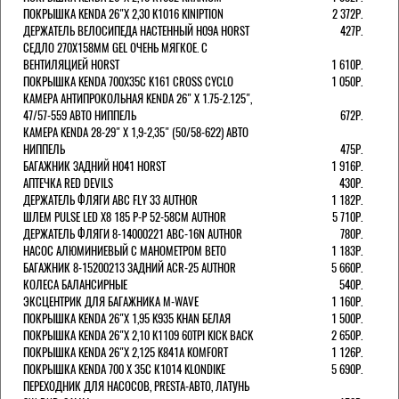
ПОКРЫШКА KENDA 26"Х 2,30 K1016 KINIPTION
2 372Р.
ДЕРЖАТЕЛЬ ВЕЛОСИПЕДА НАСТЕННЫЙ H09A HORST
427Р.
СЕДЛО 270Х158ММ GEL ОЧЕНЬ МЯГКОЕ. С
ВЕНТИЛЯЦИЕЙ HORST
1 610Р.
ПОКРЫШКА KENDA 700Х35С K161 CROSS CYCLO
1 050Р.
КАМЕРА АНТИПРОКОЛЬНАЯ KENDA 26" Х 1.75-2.125",
47/57-559 АВТО НИППЕЛЬ
672Р.
КАМЕРА KENDA 28-29" Х 1,9-2,35" (50/58-622) АВТО
НИППЕЛЬ
475Р.
БАГАЖНИК ЗАДНИЙ H041 HORST
1 916Р.
АПТЕЧКА RED DEVILS
430Р.
ДЕРЖАТЕЛЬ ФЛЯГИ АВС FLY 33 AUTHOR
1 182Р.
ШЛЕМ PULSE LED X8 185 Р-Р 52-58СМ AUTHOR
5 710Р.
ДЕРЖАТЕЛЬ ФЛЯГИ 8-14000221 ABC-16N AUTHOR
780Р.
НАСОС АЛЮМИНИЕВЫЙ С МАНОМЕТРОМ BETO
1 183Р.
БАГАЖНИК 8-15200213 ЗАДНИЙ ACR-25 AUTHOR
5 660Р.
КОЛЕСА БАЛАНСИРНЫЕ
540Р.
ЭКСЦЕНТРИК ДЛЯ БАГАЖНИКА M-WAVE
1 160Р.
ПОКРЫШКА KENDA 26"Х 1,95 K935 KHAN БЕЛАЯ
1 500Р.
ПОКРЫШКА KENDA 26"Х 2,10 K1109 60TPI KICK BACK
2 650Р.
ПОКРЫШКА KENDA 26"Х 2,125 K841A KOMFORT
1 126Р.
ПОКРЫШКА KENDA 700 Х 35С К1014 KLONDIKE
5 690Р.
ПЕРЕХОДНИК ДЛЯ НАСОСОВ, PRESTA-АВТО, ЛАТУНЬ