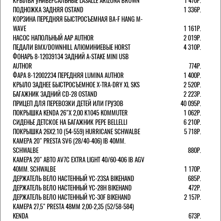
КРЫЛЬЯ УНИВЕРСАЛЬНЫЕ LASALLE ARIZONA BROWN
1 470Р.
ПОДНОЖКА ЗАДНЯЯ OSTAND
1 336Р.
КОРЗИНА ПЕРЕДНЯЯ БЫСТРОСЪЕМНАЯ BA-F HANG M-
WAVE
1 161Р.
НАСОС НАПОЛЬНЫЙ AAP AUTHOR
2 019Р.
ПЕДАЛИ BMX/DOWNHILL АЛЮМИНИЕВЫЕ HORST
4 310Р.
ФОНАРЬ 8-12039134 ЗАДНИЙ A-STAKE MINI USB
AUTHOR
774Р.
ФАРА 8-12002234 ПЕРЕДНЯЯ LUMINA AUTHOR
1 400Р.
КРЫЛО ЗАДНЕЕ БЫСТРОСЪЕМНОЕ X-TRA-DRY XL SKS
2 520Р.
БАГАЖНИК ЗАДНИЙ CD-28 OSTAND
2 223Р.
ПРИЦЕП ДЛЯ ПЕРЕВОЗКИ ДЕТЕЙ ИЛИ ГРУЗОВ
40 095Р.
ПОКРЫШКА KENDA 26"Х 2,00 K1045 KOMMUTER
1 062Р.
СИДЕНЬЕ ДЕТСКОЕ НА БАГАЖНИК PEPE BELLELLI
6 210Р.
ПОКРЫШКА 26X2.10 (54-559) HURRICANE SCHWALBE
5 718Р.
КАМЕРА 20" PRESTA SV6 (28/40-406) IB 40MM.
SCHWALBE
880Р.
КАМЕРА 20" АВТО AV7C EXTRA LIGHT 40/60-406 IB AGV
40MM. SCHWALBE
1 170Р.
ДЕРЖАТЕЛЬ ВЕЛО НАСТЕННЫЙ YC-23SA BIKEHAND
685Р.
ДЕРЖАТЕЛЬ ВЕЛО НАСТЕННЫЙ YC-28H BIKEHAND
472Р.
ДЕРЖАТЕЛЬ ВЕЛО НАСТЕННЫЙ YC-30F BIKEHAND
2 157Р.
КАМЕРА 27,5" PRESTA 48ММ 2,00-2,35 (52/58-584)
KENDA
673Р.