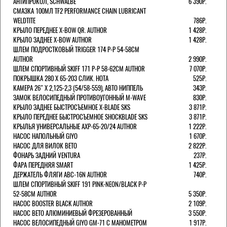
АНТИПРОКОЛ, SCHWALBE
6 390Р.
СМАЗКА 100МЛ TF2 PERFORMANCE CHAIN LUBRICANT
WELDTITE
786Р.
КРЫЛО ПЕРЕДНЕЕ X-BOW QR. AUTHOR
1 428Р.
КРЫЛО ЗАДНЕЕ X-BOW AUTHOR
1 428Р.
ШЛЕМ ПОДРОСТКОВЫЙ TRIGGER 174 Р-Р 54-58СМ
AUTHOR
2 990Р.
ШЛЕМ СПОРТИВНЫЙ SKIFF 171 Р-Р 58-62СМ AUTHOR
7 070Р.
ПОКРЫШКА 280 X 65-203 СЛИК. HOTA
525Р.
КАМЕРА 26" X 2,125-2,3 (54/58-559), АВТО НИППЕЛЬ
343Р.
ЗАМОК ВЕЛОСИПЕДНЫЙ ПРОТИВОУГОННЫЙ M-WAVE
830Р.
КРЫЛО ЗАДНЕЕ БЫСТРОСЪЕМНОЕ X-BLADE SKS
3 871Р.
КРЫЛО ПЕРЕДНЕЕ БЫСТРОСЪЕМНОЕ SHOCKBLADE SKS
3 871Р.
КРЫЛЬЯ УНИВЕРСАЛЬНЫЕ AXP-65-20/24 AUTHOR
1 222Р.
НАСОС НАПОЛЬНЫЙ GIYO
1 670Р.
НАСОС ДЛЯ ВИЛОК ВЕТО
2 822Р.
ФОНАРЬ ЗАДНИЙ VENTURA
237Р.
ФАРА ПЕРЕДНЯЯ SMART
1 425Р.
ДЕРЖАТЕЛЬ ФЛЯГИ ABC-16N AUTHOR
740Р.
ШЛЕМ СПОРТИВНЫЙ SKIFF 191 PINK-NEON/BLACK Р-Р
52-58СМ AUTHOR
5 350Р.
НАСОС BOOSTER BLACK AUTHOR
2 109Р.
НАСОС BETO АЛЮМИНИЕВЫЙ ФРЕЗЕРОВАННЫЙ
3 550Р.
НАСОС ВЕЛОСИПЕДНЫЙ GIYO GM-71 С МАНОМЕТРОМ
1 917Р.