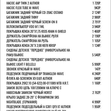
НАСОС AAP TWIN 2 AUTHOR
1 720Р.
НАСОС FLEXI TUBE M-WAVE
943Р.
БАГАЖНИК ЗАДНИЙ ЧЕРНЫЙ СD-20AC OSTAND
2 124Р.
БАГАЖНИК ЗАДНИЙ THINY
2 980Р.
БАГАЖНИК ЗАДНИЙ ЧЕРНЫЙ SCREW-ON II
2 791Р.
ВЕЛОКОМПЬЮТЕР VDO M1.1WL
3 940Р.
ПОКРЫШКА KENDA 20"Х1,75 K935 KHAN K-SHIELD
1 460Р.
ДЕРЖАТЕЛЬ СМАРТФОНА НА ВЫНОС РУЛЯ
2 190Р.
ДЕРЖАТЕЛЬ СМАРТФОНА НА РУЛЬ
1 105Р.
ПОКРЫШКА KENDA 26"Х 2,00 K878 KRISP
1 134Р.
СИДЕНЬЕ ДЕТСКОЕ "ПЕРЕДНЕЕ" УНИВЕРСАЛЬНОЕ НА
РАМУ/ВЫНОС
5 540Р.
СИДЕНЬЕ ДЕТСКОЕ "ПЕРЕДНЕЕ" УНИВЕРСАЛЬНОЕ НА
ВЫНОС LIGHT F BELLELLI
5 990Р.
ЗВОНОК КРАСНЫЙ M-WAVE
147Р.
ПОДСУМОК ПОДРАМНЫЙ BP TRIANGLEM-WAVE
4 240Р.
ФЛЯГА AB-SCREWON X9 0.8Л AUTHOR
640Р.
ПОКРЫШКА 29X2.10 (54-622) 00-011089 MTB H.R.T.
1 160Р.
ЗАМОК ВЕЛО ЦЕПЬ 10Х1200ММ НА КЛЮЧЕ С
НАВЕСНЫМ ЗАМКОМ ЧЕРНЫЙ HORST
2 762Р.
КРЫЛО ЗАДНЕЕ 28-29" С ФОНАРИКОМ SKS
NIGHTBLADE. (ГЕРМАНИЯ)
4 990Р.
ПОДСУМОК ПОДСЕДЕЛЬНЫЙ A-S381 QF9 X7 AUTHOR
1 950Р.