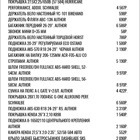
ПОКРЫШКА 27.5X2.25/650B (57 584) HURRICANE
PERFORMANCE. ADDIX. SCHWALBE
4 567Р.
ДЕРЖАТЕЛЬ ВЕЛО НАСТЕННЫЙ YC-101 BIKEHAND
598Р.
ДЕРЖАТЕЛЬ ФЛЯГИ ABC-13N AUTHOR
690Р.
БАГАЖНИК ПЕРЕДНИЙ 26-29". AUTHOR
6 586Р.
ЗВОНОК МИНИ D=35 ММ
58Р.
ДЕРЖАТЕЛЬ ВЕЛО НАСТЕННЫЙ ТОРЦЕВОЙ HORST
786Р.
ПОДНОЖКА 20-29" РЕГУЛИРУЕМАЯ ECO OSTAND
1 500Р.
ПОДНОЖКА AKS-570 R18 24-29". ЧЕРНАЯ AUTHOR
3 190Р.
БАГАЖНИК НА ВИЛКУ 206-125ММ ACR-F05-ALU СО
СТРОПАМИ. AUTHOR
5 190Р.
ШЛЕМ FREERIDE/DH FULLFACE ABS-HARD SHELL, 52-
54СМ. AUTHOR
9 970Р.
ШЛЕМ FREERIDE/DH FULLFACE ABS-HARD SHELL, 56-
58СМ. AUTHOR
8 970Р.
СУМКА НА ПОЯС A-L GATE V=2.6Л. AUTHOR
4 422Р.
ПОКРЫШКА 28X1.70 700X45C G-ONE ALLROUND PERF.
SCHWALBE
6 560Р.
ПОДНОЖКА AKS-630 R18 24-29" RS. AUTHOR
3 310Р.
ПОКРЫШКА KENDA 26"Х 2,10 K898
1 540Р.
ПОДНОЖКА 8-16502110 ЦЕНТРАЛЬНОГО КРЕПЛЕНИЯ
AUTHOR
2 160Р.
КАМЕРА KENDA 27,5"Х 2.0-2.35", 52/58-584 АВТО
552Р.
КРЫЛО ЗАДНЕЕ БЫСТРОСЪЕМНОЕ DASHBLADE SKS
2 090Р.