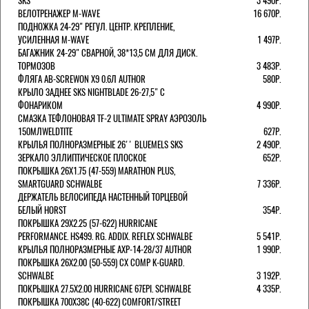
SKS
3 490Р.
ВЕЛОТРЕНАЖЕР M-WAVE
16 670Р.
ПОДНОЖКА 24-29" РЕГУЛ. ЦЕНТР. КРЕПЛЕНИЕ,
УСИЛЕННАЯ M-WAVE
1 497Р.
БАГАЖНИК 24-29" СВАРНОЙ, 38*13,5 СМ ДЛЯ ДИСК.
ТОРМОЗОВ
3 483Р.
ФЛЯГА AB-SCREWON X9 0.6Л AUTHOR
580Р.
КРЫЛО ЗАДНЕЕ SKS NIGHTBLADE 26-27,5" С
ФОНАРИКОМ
4 990Р.
СМАЗКА ТЕФЛОНОВАЯ TF-2 ULTIMATE SPRAY АЭРОЗОЛЬ
150МЛWELDTITE
627Р.
КРЫЛЬЯ ПОЛНОРАЗМЕРНЫЕ 26'' BLUEMELS SKS
2 490Р.
ЗЕРКАЛО ЭЛЛИПТИЧЕСКОЕ ПЛОСКОЕ
652Р.
ПОКРЫШКА 26X1.75 (47-559) MARATHON PLUS,
SMARTGUARD SCHWALBE
7 336Р.
ДЕРЖАТЕЛЬ ВЕЛОCИПЕДА НАСТЕННЫЙ ТОРЦЕВОЙ
БЕЛЫЙ HORST
354Р.
ПОКРЫШКА 29X2.25 (57-622) HURRICANE
PERFORMANCE. HS499. RG. ADDIX. REFLEX SCHWALBE
5 541Р.
КРЫЛЬЯ ПОЛНОРАЗМЕРНЫЕ AXP-14-28/37 AUTHOR
1 990Р.
ПОКРЫШКА 26X2.00 (50-559) CX COMP K-GUARD.
SCHWALBE
3 192Р.
ПОКРЫШКА 27.5X2.00 HURRICANE 67EPI. SCHWALBE
4 335Р.
ПОКРЫШКА 700X38С (40-622) COMFORT/STREET