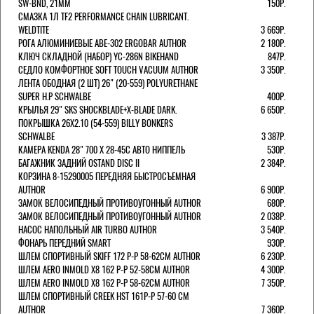
SW-BND, 21ММ
150Р.
СМАЗКА 1Л TF2 PERFORMANCE CHAIN LUBRICANT.
WELDTITE
3 669Р.
РОГА АЛЮМИНИЕВЫЕ ABE-302 ERGOBAR AUTHOR
2 180Р.
КЛЮЧ СКЛАДНОЙ (НАБОР) YC-286N BIKEHAND
847Р.
СЕДЛО КОМФОРТНОЕ SOFT TOUCH VACUUM AUTHOR
3 350Р.
ЛЕНТА ОБОДНАЯ (2 ШТ) 26" (20-559) POLYURETHANE
SUPER H.P SCHWALBE
400Р.
КРЫЛЬЯ 29" SKS SHOCKBLADE+X-BLADE DARK.
6 650Р.
ПОКРЫШКА 26X2.10 (54-559) BILLY BONKERS
SCHWALBE
3 387Р.
КАМЕРА KENDA 28" 700 Х 28-45С АВТО НИППЕЛЬ
530Р.
БАГАЖНИК ЗАДНИЙ OSTAND DISC II
2 384Р.
КОРЗИНА 8-15290005 ПЕРЕДНЯЯ БЫСТРОСЪЕМНАЯ
AUTHOR
6 900Р.
ЗАМОК ВЕЛОСИПЕДНЫЙ ПРОТИВОУГОННЫЙ AUTHOR
680Р.
ЗАМОК ВЕЛОСИПЕДНЫЙ ПРОТИВОУГОННЫЙ AUTHOR
2 038Р.
НАСОС НАПОЛЬНЫЙ AIR TURBO AUTHOR
3 540Р.
ФОНАРЬ ПЕРЕДНИЙ SMART
930Р.
ШЛЕМ СПОРТИВНЫЙ SKIFF 172 Р-Р 58-62СМ AUTHOR
6 230Р.
ШЛЕМ AERO INMOLD X8 162 Р-Р 52-58СМ AUTHOR
4 300Р.
ШЛЕМ AERO INMOLD X8 162 Р-Р 58-62СМ AUTHOR
7 350Р.
ШЛЕМ СПОРТИВНЫЙ CREEK HST 161Р-Р 57-60 СМ
AUTHOR
7 360Р.