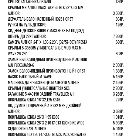
КРЕПЕЖ БАГАЖНИКА OSTAND
430Р.
КРЫЛЬЯ МЕТАЛЛОПЛАСТ. AXP-53 BLK 28"Х 53 ММ
AUTHOR
3 500Р.
ДЕРЖАТЕЛЬ ВЕЛО НАСТЕННЫЙ H025 HORST
804Р.
РУЧКИ НА РУЛЬ ДЕТСКИЕ
126Р.
СИДЕНЬЕ ДЕТСКОЕ BUBBLY MAXI FF X8 НА ПОДСЕД.
ШТЫРЬ, ДО 22КГ AUTHOR
7 990Р.
КАМЕРА AUTHOR 24" Х 1.50-2.20", (32/57-507) PRESTA
680Р.
КРЫЛЬЯ 5-386085 УНИВЕРСАЛЬНЫЕ MUD MAX M-
WAVE 26-29"
808Р.
ЗАМОК ВЕЛОСИПЕДНЫЙ ПРОТИВОУГОННЫЙ AUTHOR
AUL FLEXGUARD-6
2 050Р.
ЗАМОК ВЕЛОСИПЕДНЫЙ ПРОТИВОУГОННЫЙ HORST
1 388Р.
НАСОС НАПОЛЬНЫЙ M-WAVE
5 190Р.
МАШИНКА ДЛЯ ЧИСТКИ ЦЕПИ ATH-810 AUTHOR
2 156Р.
КРЫЛЬЯ УНИВЕРСАЛЬНЫЕ HIGHTREK SKS
2 800Р.
БАГАЖНИК 5-440198 ЗАДНИЙ TRAVELLER A II
3 268Р.
ПОКРЫШКА KENDA 16"Х2,125 K846
729Р.
ПОДСУМОК ПОДРАМНЫЙ A-R282 MPP ДВОЙНОЙ
AUTHOR
3 688Р.
ПОКРЫШКА KENDA 26"Х 1,95 K838
1 018Р.
ПОКРЫШКА KENDA 26"Х 2,10 K1013 KLONDIKE WIDE
5 998Р.
СЕДЛО SONO ASL AUTHOR
5 040Р.
ПОКРЫШКА 16X1.90 (47-305) BLACK JACK SCHWALBE
1 450Р.