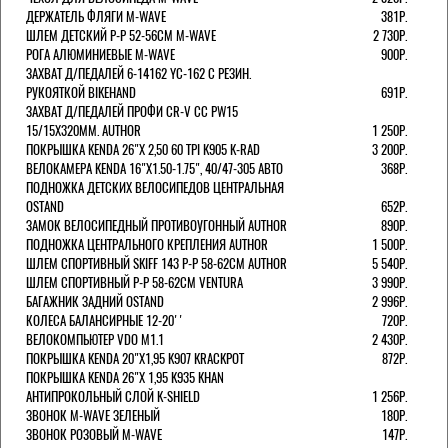
ДЕРЖАТЕЛЬ ФЛЯГИ M-WAVE
381Р.
ШЛЕМ ДЕТСКИЙ Р-Р 52-56СМ M-WAVE
2 730Р.
РОГА АЛЮМИНИЕВЫЕ M-WAVE
900Р.
ЗАХВАТ Д/ПЕДАЛЕЙ 6-14162 YC-162 С РЕЗИН.
РУКОЯТКОЙ BIKEHAND
691Р.
ЗАХВАТ Д/ПЕДАЛЕЙ ПРОФИ CR-V CC PW15
15/15X320ММ. AUTHOR
1 250Р.
ПОКРЫШКА KENDA 26"Х 2,50 60 TPI K905 K-RAD
3 200Р.
ВЕЛОКАМЕРА KENDA 16"Х1.50-1.75", 40/47-305 АВТО
368Р.
ПОДНОЖКА ДЕТСКИХ ВЕЛОСИПЕДОВ ЦЕНТРАЛЬНАЯ
OSTAND
652Р.
ЗАМОК ВЕЛОСИПЕДНЫЙ ПРОТИВОУГОННЫЙ AUTHOR
890Р.
ПОДНОЖКА ЦЕНТРАЛЬНОГО КРЕПЛЕНИЯ AUTHOR
1 500Р.
ШЛЕМ СПОРТИВНЫЙ SKIFF 143 Р-Р 58-62СМ AUTHOR
5 540Р.
ШЛЕМ СПОРТИВНЫЙ Р-Р 58-62СМ VENTURA
3 990Р.
БАГАЖНИК ЗАДНИЙ OSTAND
2 996Р.
КОЛЕСА БАЛАНСИРНЫЕ 12-20''
720Р.
ВЕЛОКОМПЬЮТЕР VDO M1.1
2 430Р.
ПОКРЫШКА KENDA 20"Х1,95 K907 KRACKPOT
872Р.
ПОКРЫШКА KENDA 26"Х 1,95 K935 KHAN
АНТИПРОКОЛЬНЫЙ СЛОЙ K-SHIELD
1 256Р.
ЗВОНОК M-WAVE ЗЕЛЕНЫЙ
180Р.
ЗВОНОК РОЗОВЫЙ M-WAVE
147Р.