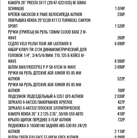
КАМЕРА 28" PRESTA SV17 (28/47-622/635) IB 50MM.
SCHWALBE
1 074Р.
КРЕПЕЖ НАСОСОВ К РАМЕ ВЕЛОСИПЕДА AUTHOR
230Р.
ПОКРЫШКА KENDA 29"Х2,00 K1113 TURNBULL CANYON
SPORT
1 520Р.
РУЧКИ (ГРИПСЫ) НА РУЛЬ 130ММ CLOUD BASE 2 M-
WAVE
260Р.
СЕДЛО VELO PLUSH TOUR AIR LASTOMER II
6 690Р.
НАБОР КЛЮЧ TW-2/24 ДИНАМОМЕТРИЧЕСКИЙ ДЛЯ
ГОЛОВОК 1/4", 3/4/5/6/8ММ, T10, T25 В КЕЙСЕ M-
WAVE
8 990Р.
ШЛЕМ ВМХ/FREESTYLE Р-Р 58-61СМ M-WAVE
3 890Р.
РУЧКИ НА РУЛЬ ДЕТСКИЕ AGR JUNIOR R5 85 ММ
AUTHOR
522Р.
РУЧКИ НА РУЛЬ ДЕТСКИЕ AGR JUNIOR R5 85 ММ
AUTHOR
700Р.
ПОДСУМОК ПОДСЕДЕЛЬНЫЙ A-S351 QF9 AUTHOR
2 030Р.
ЗЕРКАЛО 6-647335 ПАНОРАМНОЕ КРУГЛОЕ
427Р.
ЗЕРКАЛО 6-647332 ПЛОСКОЕ ЭЛЛИПТИЧЕСКОЕ
867Р.
КАМЕРА KENDA 26" Х 2.125-2.35", 50/60-559 АВТО
418Р.
КРЫЛО-ЩИТОК ПЕРЕДНЕЕ X-FLAP AUTHOR
732Р.
ПОДНОЖКА 8-16500140 ЗАДНЯЯ AKS-530 RS-24/29
AUTHOR
2 110Р.
ШЛЕМ CREEK FULLFACE 57-60СМ GREY AUTHOR
8 990Р.