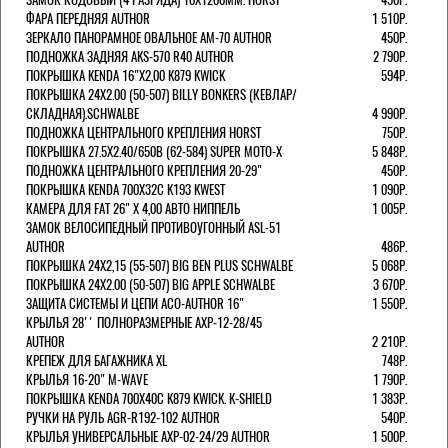
ФАРА ПЕРЕДНЯЯ AUTHOR
1 510Р.
ЗЕРКАЛО ПАНОРАМНОЕ ОВАЛЬНОЕ AM-70 AUTHOR
450Р.
ПОДНОЖКА ЗАДНЯЯ AKS-570 R40 AUTHOR
2 790Р.
ПОКРЫШКА KENDA 16"Х2,00 K879 KWICK
594Р.
ПОКРЫШКА 24X2.00 (50-507) BILLY BONKERS (КЕВЛАР/
СКЛАДНАЯ).SCHWALBE
4 990Р.
ПОДНОЖКА ЦЕНТРАЛЬНОГО КРЕПЛЕНИЯ HORST
750Р.
ПОКРЫШКА 27.5X2.40/650B (62-584) SUPER MOTO-X
5 848Р.
ПОДНОЖКА ЦЕНТРАЛЬНОГО КРЕПЛЕНИЯ 20-29"
450Р.
ПОКРЫШКА KENDA 700Х32С K193 KWEST
1 090Р.
КАМЕРА ДЛЯ FAT 26" X 4,00 АВТО НИППЕЛЬ
1 005Р.
ЗАМОК ВЕЛОСИПЕДНЫЙ ПРОТИВОУГОННЫЙ ASL-51
AUTHOR
486Р.
ПОКРЫШКА 24X2,15 (55-507) BIG BEN PLUS SCHWALBE
5 068Р.
ПОКРЫШКА 24X2.00 (50-507) BIG APPLE SCHWALBE
3 670Р.
ЗАЩИТА СИСТЕМЫ И ЦЕПИ ACO-AUTHOR 16"
1 550Р.
КРЫЛЬЯ 28'' ПОЛНОРАЗМЕРНЫЕ AXP-12-28/45
AUTHOR
2 210Р.
КРЕПЕЖ ДЛЯ БАГАЖНИКА XL
748Р.
КРЫЛЬЯ 16-20" M-WAVE
1 790Р.
ПОКРЫШКА KENDA 700Х40С K879 KWICK. K-SHIELD
1 383Р.
РУЧКИ НА РУЛЬ AGR-R192-102 AUTHOR
540Р.
КРЫЛЬЯ УНИВЕРСАЛЬНЫЕ AXP-02-24/29 AUTHOR
1 500Р.