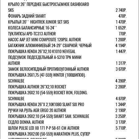
КРЫЛО 26" ПЕРЕДНЕЕ БЫСТРОСЪЕМНОЕ DASHBOARD
SKS
2 740Р.
ФОНАРЬ ЗАДНИЙ SMART
478Р.
КРЫЛЬЯ 20'' HIGHTREK JUNIOR SET SKS
1 470Р.
КОЛЕСА БАЛАНСИРНЫЕ 16-24''
1 652Р.
ТУКЛИПСЫ APD-TC313 AUTHOR
770Р.
НАСОС AAP JET MINI COMPOSITE 120PSI. AUTHOR
1 200Р.
БАГАЖНИК АЛЮМИНИЕВЫЙ 24-29" СВАРНОЙ. ЧЕРНЫЙ
4 194Р.
ПОКРЫШКА KENDA 26"Х2,10 K1010 NEVEGAL
1 447Р.
ПОДСУМОК ПОДСЕДЕЛЬНЫЙ A-S310 TPN МИНИ
AUTHOR
1 317Р.
ЗАМОК ВЕЛОСИПЕДНЫЙ ПРОТИВОУГОННЫЙ AUTHOR
3 670Р.
ПОКРЫШКА 26X1,75 (47-559) WINTER (100ШИПОВ).
SCHWALBE
4 390Р.
ПОКРЫШКА AUTHOR 26"Х2,10 ROCKET
2 280Р.
ПОКРЫШКА 26X2.10 (54-559) ROCKET RON, FOLDING.
SCHWALBE
4 870Р.
ПОКРЫШКА KENDA 26"Х 2,10K1080 SLANT SIX PRO
1 344Р.
РУЧКИ НА РУЛЬ AGR ERGO 20 AUTHOR
2 190Р.
ПОКРЫШКА 26X2.10 (54-559) SMART SAM. SCHWALBE
3 250Р.
СЕДЛО DONNA. AUTHOR
3 170Р.
ШЛЕМ PULSE LED X8 171 Р-Р 58-61 СМ AUTHOR
5 710Р.
ПОКРЫШКА 26X2.00 (50-559) MARATHON PLUS, СУПЕР