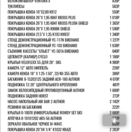
ВЕЛОКОМПЬЮТЕР VENTURA Х
830Р.
ТУКЛИПСЫ
583Р.
ПОКРЫШКА KENDA 10"Х2,00 K912
550Р.
ПОКРЫШКА KENDA 26"Х 1,95 K847 KROSS PLUS
1 018Р.
ПОКРЫШКА KENDA 26"Х 1,95 K847 KROSS PLUSK-SHIELD
1 365Р.
ПОКРЫШКА KENDA 26"Х 1,95 K908K-SHIELD
1 590Р.
ПОКРЫШКА KENDA 27,5"Х 1,35 K193 KWEST
1 340Р.
СТЕНД ДЕМОНСТРАЦИОННЫЙ YC-117N BIKEHAND
1 227Р.
СТЕНД ДЕМОНСТРАЦИОННЫЙ YC-103 BIKEHAND
1 638Р.
СЪЕМНИК КАССЕТЫ "ХЛЫСТ" YC-501A BIKEHAND
640Р.
ЦЕПЕМЕТР (КАЛИБР) CYCLO
1 186Р.
КРЫЛЬЯ VELOFLEXX 55 ДЛЯ 28". SKS
4 980Р.
КАМЕРА 12" АВТО НИППЕЛЬ
226Р.
КАМЕРА KENDA 18" Х 1.25-1.50", 32/40-355 АВТО
386Р.
БАГАЖНИК 8-15203125 ЗАДНИЙ ACR-160 AUTHOR
4 670Р.
ПОДНОЖКА 12-20" ЦЕНТРАЛЬНОГО КРЕПЛЕНИЯ
487Р.
ЗАМОК ВЕЛОСИПЕДНЫЙ ПРОТИВОУГОННЫЙ AUTHOR
1 600Р.
ПОДНОЖКА ЗАДНЯЯ HORST
273Р.
НАСОС НАПОЛЬНЫЙ AIR BAR 2 AUTHOR
2 142Р.
РЕЗИНКИ НА БАГАЖНИК
222Р.
КРЫЛЬЯ 0-10078 УНИВЕРСАЛЬНЫЕ ROWDY SET SKS
2 680Р.
АПТЕЧКА 8-10101202 ARS-56 AUTHOR
217Р.
ЗЕРКАЛО ОВАЛЬНОЕ ЧЕРНОЕ M-WAVE
655Р.
ПОКРЫШКА KENDA 20"Х4 1/4" K1032 KRAZE
2 283Р.