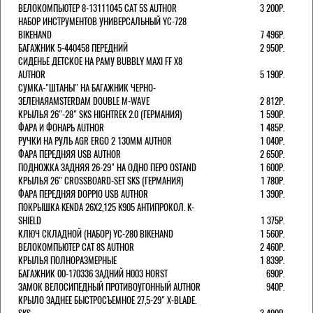
ВЕЛОКОМПЬЮТЕР 8-13111045 CAT 5S AUTHOR
3 200Р.
НАБОР ИНСТРУМЕНТОВ УНИВЕРСАЛЬНЫЙ YC-728
BIKEHAND
7 496Р.
БАГАЖНИК 5-440458 ПЕРЕДНИЙ
2 950Р.
СИДЕНЬЕ ДЕТСКОЕ НА РАМУ BUBBLY MAXI FF X8
AUTHOR
5 190Р.
СУМКА-"ШТАНЫ" НА БАГАЖНИК ЧЕРНО-
ЗЕЛЕНАЯAMSTERDAM DOUBLE M-WAVE
2 812Р.
КРЫЛЬЯ 26"-28" SKS HIGHTREK 2.0 (ГЕРМАНИЯ)
1 590Р.
ФАРА И ФОНАРЬ AUTHOR
1 485Р.
РУЧКИ НА РУЛЬ AGR ERGO 2 130ММ AUTHOR
1 040Р.
ФАРА ПЕРЕДНЯЯ USB AUTHOR
2 650Р.
ПОДНОЖКА ЗАДНЯЯ 26-29" НА ОДНО ПЕРО OSTAND
1 600Р.
КРЫЛЬЯ 26" CROSSBOARD-SET SKS (ГЕРМАНИЯ)
1 780Р.
ФАРА ПЕРЕДНЯЯ DOPPIO USB AUTHOR
1 390Р.
ПОКРЫШКА KENDA 26Х2,125 K905 АНТИПРОКОЛ. K-
SHIELD
1 375Р.
КЛЮЧ СКЛАДНОЙ (НАБОР) YC-280 BIKEHAND
1 560Р.
ВЕЛОКОМПЬЮТЕР CAT 8S AUTHOR
2 460Р.
КРЫЛЬЯ ПОЛНОРАЗМЕРНЫЕ
1 839Р.
БАГАЖНИК 00-170336 ЗАДНИЙ H003 HORST
690Р.
ЗАМОК ВЕЛОСИПЕДНЫЙ ПРОТИВОУГОННЫЙ AUTHOR
940Р.
КРЫЛО ЗАДНЕЕ БЫСТРОСЪЕМНОЕ 27,5-29" X-BLADE.