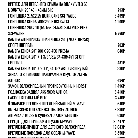
КРЕПЕЖ ДЛЯ ПЕРЕДНЕГО КРЫЛА НА ВИЛКУ VELO 65
MOUNTAIN 29" 40 - 43ММ SKS
793Р.
ПОКРЫШКА 27.5X2.25 HURRICANE SCHWALBE
5 499Р.
ПОКРЫШКА KENDA 700Х28С K193 KWEST
1 200Р.
ПОКРЫШКА 26X2.10 (54-559) SMART SAM PLUS PERF.
SCHWALBE
5 760Р.
КАМЕРА АНТИПРОКОЛЬНАЯ KENDA 28" (700 Х 18-25C)
СПОРТ НИППЕЛЬ
703Р.
КАМЕРА KENDA 28" 700 Х 28-45С PRESTA
640Р.
КАМЕРА KENDA 20" Х 1 3/8", 32/37-438/451 СПОРТ
НИППЕЛЬ
481Р.
КАМЕРА KENDA 10" Х 2.00", 54-152 АВТО ИЗОГНУТЫЙ
390Р.
ЗЕРКАЛО 8-16450001 ПАНОРАМНОЕ КРУГЛОЕ AM-45
AUTHOR
494Р.
ЗАМОК ВЕЛОСИПЕДНЫЙ ПРОТИВОУГОННЫЙ HORST
1 496Р.
ПОДНОЖКА ЗАДНЯЯ AKS-500R AUTHOR
3 410Р.
НАСОС НАПОЛЬНЫЙ BETO
3 740Р.
ФОНАРИКИ-БРЕЛОКИ ПЕРЕДНИЙ+ЗАДНИЙ M-WAVE
640Р.
ШЛЕМ CREEK FULLFACE HST 164 GREY AUTHOR
8 990Р.
АПТЕЧКА 7-01029 6 СУПЕРЗАПЛАТОК WELDTITE
680Р.
ПРИЦЕП ДЛЯ ПЕРЕВОЗКИ ГРУЗОВ M-WAVE
27 417Р.
КРЕПЛЕНИЕ-ПРИЦЕП ДЛЯ ДЕТСКОГО ВЕЛОСИПЕДА
12 643Р.
КРЕПЛЕНИЕ-ПОВОДОК ДЛЯ СОБАК M-WAVE
3 350Р.