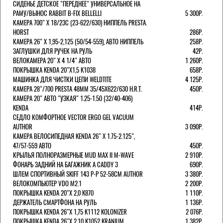
СИДЕНЬЕ ДЕТСКОЕ "ПЕРЕДНЕЕ" УНИВЕРСАЛЬНОЕ НА
РАМУ/ВЫНОС RABBIT B-FIX BELLELLI
5 300Р.
КАМЕРА 700" Х 18/23C (23-622/630) НИППЕЛЬ PRESTA.
HORST
286Р.
КАМЕРА 26" X 1,95-2,125 (50/54-559), АВТО НИППЕЛЬ
258Р.
ЗАГЛУШКИ ДЛЯ РУЧЕК НА РУЛЬ
42Р.
ВЕЛОКАМЕРА 20" Х 4 1/4" АВТО
1 260Р.
ПОКРЫШКА KENDA 20"Х1,5 K1038
658Р.
МАШИНКА ДЛЯ ЧИСТКИ ЦЕПИ WELDTITE
4 125Р.
КАМЕРА 28"/700 PRESTA 48ММ 35/45Х622/630 H.R.T.
450Р.
КАМЕРА 20" АВТО "УЗКАЯ" 1.25-1.50 (32/40-406)
KENDA
414Р.
СЕДЛО КОМФОРТНОЕ VECTOR ERGO GEL VACUUM
AUTHOR
3 090Р.
КАМЕРА ВЕЛОСИПЕДНАЯ KENDA 26" Х 1.75-2.125",
47/57-559 АВТО
450Р.
КРЫЛЬЯ ПОЛНОРАЗМЕРНЫЕ MUD MAX II M-WAVE
2 910Р.
ФОНАРЬ ЗАДНИЙ НА БАГАЖНИК A CADDY 3
690Р.
ШЛЕМ СПОРТИВНЫЙ SKIFF 143 Р-Р 52-58СМ AUTHOR
3 380Р.
ВЕЛОКОМПЬЮТЕР VDO M2.1
2 200Р.
ПОКРЫШКА KENDA 20"Х 2,0 K870
1 110Р.
ДЕРЖАТЕЛЬ СМАРТФОНА НА РУЛЬ
1 136Р.
ПОКРЫШКА KENDA 26"Х 1,75 K1112 KOLONIZER
2 076Р.
ПОКРЫШКА KENDA 26"Х 2,10 K1052 KRANIUM
1 382Р.