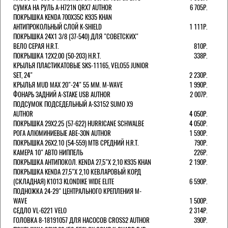
СУМКА НА РУЛЬ A-H721N QRX7 AUTHOR
6 705Р.
ПОКРЫШКА KENDA 700Х35С K935 KHAN
АНТИПРОКОЛЬНЫЙ СЛОЙ K-SHIELD
1 111Р.
ПОКРЫШКА 24X1 3/8 (37-540) ДЛЯ "СОВЕТСКИХ"
ВЕЛО СЕРАЯ H.R.T.
810Р.
ПОКРЫШКА 12X2.00 (50-203) H.R.T.
338Р.
КРЫЛЬЯ ПЛАСТИКАТОВЫЕ SKS-11165, VELO55 JUNIOR
SET, 24"
2 230Р.
КРЫЛЬЯ MUD MAX 20"-24" 55 ММ. M-WAVE
1 990Р.
ФОНАРЬ ЗАДНИЙ A-STAKE USB AUTHOR
2 007Р.
ПОДСУМОК ПОДСЕДЕЛЬНЫЙ A-S3152 SUMO X9
AUTHOR
4 050Р.
ПОКРЫШКА 29X2.25 (57-622) HURRICANE SCHWALBE
4 050Р.
РОГА АЛЮМИНИЕВЫЕ ABE-30N AUTHOR
1 590Р.
ПОКРЫШКА 26X2.10 (54-559) MTB СРЕДНИЙ H.R.T.
790Р.
КАМЕРА 10" АВТО НИППЕЛЬ
226Р.
ПОКРЫШКА АНТИПОКОЛ. KENDA 27,5"Х 2,10 K935 KHAN
2 190Р.
ПОКРЫШКА KENDA 27,5"Х 2,10 КЕВЛАРОВЫЙ КОРД
(СКЛАДНАЯ) K1013 KLONDIKE WIDE ELITE
6 590Р.
ПОДНОЖКА 24-29" ЦЕНТРАЛЬНОГО КРЕПЛЕНИЯ M-
WAVE
1 500Р.
СЕДЛО VL-6221 VELO
2 314Р.
ГОЛОВКА 8-18191057 ДЛЯ НАСОСОВ CROSS2 AUTHOR
390Р.