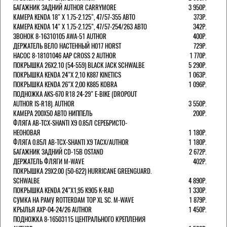
БАГАЖНИК ЗАДНИЙ AUTHOR CARRYMORE
3 950Р.
КАМЕРА KENDA 18" Х 1.75-2.125", 47/57-355 АВТО
373Р.
КАМЕРА KENDA 14" Х 1.75-2.125", 47/57-254/263 АВТО
342Р.
ЗВОНОК 8-16310105 AWA-51 AUTHOR
400Р.
ДЕРЖАТЕЛЬ ВЕЛО НАСТЕННЫЙ H017 HORST
729Р.
НАСОС 8-18101046 AAP CROSS 2 AUTHOR
1 770Р.
ПОКРЫШКА 26X2.10 (54-559) BLACK JACK SCHWALBE
5 290Р.
ПОКРЫШКА KENDA 24"Х 2,10 K887 KINETICS
1 063Р.
ПОКРЫШКА KENDA 26"Х 2,00 K885 KOBRA
1 096Р.
ПОДНОЖКА AKS-670 R18 24-29" E-BIKE (DROPOUT
AUTHOR IS-R18). AUTHOR
3 550Р.
КАМЕРА 200Х50 АВТО НИППЕЛЬ
200Р.
ФЛЯГА AB-TCX-SHANTI X9 0.85Л СЕРЕБРИСТО-
НЕОНОВАЯ
1 180Р.
ФЛЯГА 0.85Л AB-TCX-SHANTI X9 TACX/AUTHOR
1 180Р.
БАГАЖНИК ЗАДНИЙ CD-15B OSTAND
2 672Р.
ДЕРЖАТЕЛЬ ФЛЯГИ M-WAVE
402Р.
ПОКРЫШКА 29X2.00 (50-622) HURRICANE GREENGUARD.
SCHWALBE
4 890Р.
ПОКРЫШКА KENDA 24"Х1,95 K905 K-RAD
1 330Р.
СУМКА НА РАМУ ROTTERDAM TOP XL SC. M-WAVE
1 879Р.
КРЫЛЬЯ AXP-04-24/26 AUTHOR
1 450Р.
ПОДНОЖКА 8-16503115 ЦЕНТРАЛЬНОГО КРЕПЛЕНИЯ