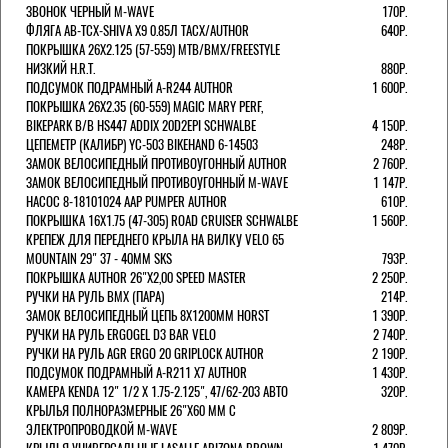
ЗВОНОК ЧЕРНЫЙ M-WAVE
170Р.
ФЛЯГА AB-TCX-SHIVA X9 0.85Л TACX/AUTHOR
640Р.
ПОКРЫШКА 26X2.125 (57-559) MTB/BMX/FREESTYLE
НИЗКИЙ H.R.T.
880Р.
ПОДСУМОК ПОДРАМНЫЙ A-R244 AUTHOR
1 600Р.
ПОКРЫШКА 26X2.35 (60-559) MAGIC MARY PERF,
BIKEPARK B/B HS447 ADDIX 20D2EPI SCHWALBE
4 150Р.
ЦЕПЕМЕТР (КАЛИБР) YC-503 BIKEHAND 6-14503
248Р.
ЗАМОК ВЕЛОСИПЕДНЫЙ ПРОТИВОУГОННЫЙ AUTHOR
2 760Р.
ЗАМОК ВЕЛОСИПЕДНЫЙ ПРОТИВОУГОННЫЙ M-WAVE
1 147Р.
НАСОС 8-18101024 AAP PUMPER AUTHOR
610Р.
ПОКРЫШКА 16X1.75 (47-305) ROAD CRUISER SCHWALBE
1 560Р.
КРЕПЕЖ ДЛЯ ПЕРЕДНЕГО КРЫЛА НА ВИЛКУ VELO 65
MOUNTAIN 29" 37 - 40ММ SKS
793Р.
ПОКРЫШКА AUTHOR 26"Х2,00 SPEED MASTER
2 250Р.
РУЧКИ НА РУЛЬ BMX (ПАРА)
214Р.
ЗАМОК ВЕЛОCИПЕДНЫЙ ЦЕПЬ 8Х1200ММ HORST
1 390Р.
РУЧКИ НА РУЛЬ ERGOGEL D3 BAR VELO
2 740Р.
РУЧКИ НА РУЛЬ AGR ERGO 20 GRIPLOCK AUTHOR
2 190Р.
ПОДСУМОК ПОДРАМНЫЙ A-R211 X7 AUTHOR
1 430Р.
КАМЕРА KENDA 12" 1/2 Х 1.75-2.125", 47/62-203 АВТО
320Р.
КРЫЛЬЯ ПОЛНОРАЗМЕРНЫЕ 26"Х60 ММ С
ЭЛЕКТРОПРОВОДКОЙ M-WAVE
2 809Р.