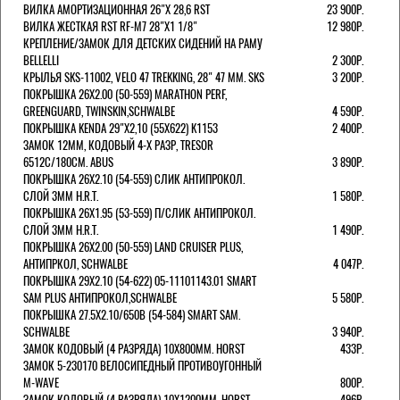
ВИЛКА АМОРТИЗАЦИОННАЯ 26"Х 28,6 RST
23 900Р.
ВИЛКА ЖЕСТКАЯ RST RF-M7 28"Х1 1/8"
12 980Р.
КРЕПЛЕНИЕ/ЗАМОК ДЛЯ ДЕТСКИХ СИДЕНИЙ НА РАМУ
BELLELLI
2 300Р.
КРЫЛЬЯ SKS-11002, VELO 47 TREKKING, 28" 47 ММ. SKS
3 200Р.
ПОКРЫШКА 26X2.00 (50-559) MARATHON PERF,
GREENGUARD, TWINSKIN,SCHWALBE
4 590Р.
ПОКРЫШКА KENDA 29"Х2,10 (55X622) K1153
2 400Р.
ЗАМОК 12ММ, КОДОВЫЙ 4-Х РАЗР, TRESOR
6512C/180СМ. ABUS
3 890Р.
ПОКРЫШКА 26X2.10 (54-559) СЛИК АНТИПРОКОЛ.
СЛОЙ 3ММ H.R.T.
1 580Р.
ПОКРЫШКА 26X1.95 (53-559) П/СЛИК АНТИПРОКОЛ.
СЛОЙ 3ММ H.R.T.
1 490Р.
ПОКРЫШКА 26X2.00 (50-559) LAND CRUISER PLUS,
АНТИПРКОЛ, SCHWALBE
4 047Р.
ПОКРЫШКА 29X2.10 (54-622) 05-11101143.01 SMART
SAM PLUS АНТИПРОКОЛ,SCHWALBE
5 580Р.
ПОКРЫШКА 27.5X2.10/650B (54-584) SMART SAM.
SCHWALBE
3 940Р.
ЗАМОК КОДОВЫЙ (4 РАЗРЯДА) 10Х800ММ. HORST
433Р.
ЗАМОК 5-230170 ВЕЛОСИПЕДНЫЙ ПРОТИВОУГОННЫЙ
M-WAVE
800Р.
ЗАМОК КОДОВЫЙ (4 РАЗРЯДА) 10Х1200ММ. HORST
496Р.