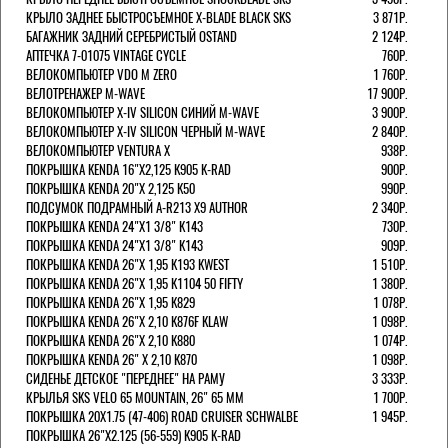
КРЫЛО ЗАДНЕЕ БЫСТРОСЪЕМНОЕ X-BLADE BLACK SKS
3 871Р.
БАГАЖНИК ЗАДНИЙ СЕРЕБРИСТЫЙ OSTAND
2 124Р.
АПТЕЧКА 7-01075 VINTAGE CYCLE
760Р.
ВЕЛОКОМПЬЮТЕР VDO M ZERO
1 760Р.
ВЕЛОТРЕНАЖЕР M-WAVE
17 900Р.
ВЕЛОКОМПЬЮТЕР X-IV SILICON СИНИЙ M-WAVE
3 900Р.
ВЕЛОКОМПЬЮТЕР X-IV SILICON ЧЕРНЫЙ M-WAVE
2 840Р.
ВЕЛОКОМПЬЮТЕР VENTURA Х
938Р.
ПОКРЫШКА KENDA 16"Х2,125 K905 K-RAD
900Р.
ПОКРЫШКА KENDA 20"Х 2,125 K50
990Р.
ПОДСУМОК ПОДРАМНЫЙ A-R213 X9 AUTHOR
2 340Р.
ПОКРЫШКА KENDA 24"Х1 3/8" K143
730Р.
ПОКРЫШКА KENDA 24"Х1 3/8" K143
909Р.
ПОКРЫШКА KENDA 26"Х 1,95 K193 KWEST
1 510Р.
ПОКРЫШКА KENDA 26"Х 1,95 K1104 50 FIFTY
1 380Р.
ПОКРЫШКА KENDA 26"Х 1,95 K829
1 078Р.
ПОКРЫШКА KENDA 26"Х 2,10 K876F KLAW
1 098Р.
ПОКРЫШКА KENDA 26"Х 2,10 K880
1 074Р.
ПОКРЫШКА KENDA 26" Х 2,10 K870
1 098Р.
СИДЕНЬЕ ДЕТСКОЕ "ПЕРЕДНЕЕ" НА РАМУ
3 333Р.
КРЫЛЬЯ SKS VELO 65 MOUNTAIN, 26" 65 ММ
1 700Р.
ПОКРЫШКА 20X1.75 (47-406) ROAD CRUISER SCHWALBE
1 945Р.
ПОКРЫШКА 26"Х2.125 (56-559) K905 K-RAD