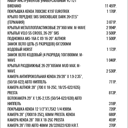
НАБОР ИНСТРУМЕНТОВ УНИВЕРСАЛЬНЫЙ YC-721
BIKEHAND
11 497Р.
ПОКРЫШКА KENDA 700Х38С K197 EUROTREK
1 170Р.
КРЫЛО ПЕРЕДНЕЕ SKS SHOCKBLADE DARK 26+27,5"
(ГЕРМАНИЯ)
3 871Р.
КРЫЛЬЯ МЕТАЛЛОПЛАСТИКОВЫЕ 29"Х60 ММ. M-WAVE
2 994Р.
КРЫЛЬЯ VELO 55 CROSS, 26-29" SKS
3 500Р.
ПОДНОЖКА AKS-16A C X9 16-20" AUTHOR
1 500Р.
ЗАМОК ВЕЛО ЦЕПЬ (5 РАЗРЯДОВ) 6Х1200ММ
КОДОВЫЙ HORST
1 172Р.
ЗАМОК ВЕЛО КОДОВЫЙ (4 РАЗРЯДА) 10Х1800ММ. M-
WAVE
1 040Р.
КРЫЛЬЯ РАЗДВИЖНЫЕ 26-29"Х65ММ MUD MAX. M-
WAVE
2 530Р.
КАМЕРА АНТИПРОКОЛЬНАЯ KENDA 29/28" Х 1.9-2.35",
(50/58-622) АВТО НИППЕЛЬ
711Р.
КАМЕРА AUTHOR 28" (700 Х 18-25С, 18/25-622/635)
PRESTA
813Р.
ВЕЛОКАМЕРА 29" X 1,95-2,125 (50/54-622/630) АВТО
НИППЕЛЬ
318Р.
ПОКРЫШКА KENDA 12 1/2"Х1,75X2 1/4 K909A
720Р.
КАМЕРА 28" (700Х18-25С), 60ММ PRESTA. KENDA
680Р.
КАМЕРА KENDA 28" 700 Х 18-25С PRESTA
459Р.
КАМЕРА 28"/700 АВТО 48ММ 28/32Х622/630 H.R.T.
270Р.