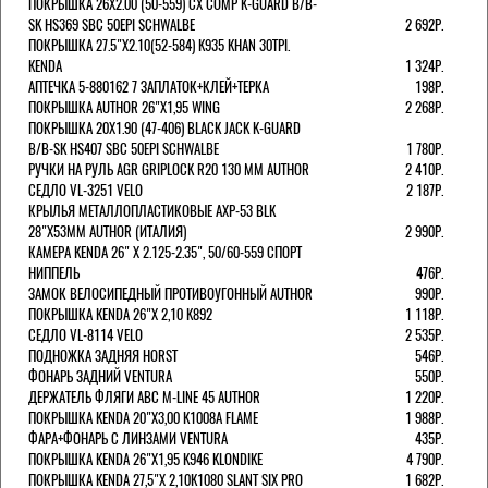
ПОКРЫШКА 26X2.00 (50-559) CX COMP K-GUARD B/B-
SK HS369 SBC 50EPI SCHWALBE
2 692Р.
ПОКРЫШКА 27.5"Х2.10(52-584) K935 KHAN 30TPI.
KENDA
1 324Р.
АПТЕЧКА 5-880162 7 ЗАПЛАТОК+КЛЕЙ+ТЕРКА
198Р.
ПОКРЫШКА AUTHOR 26"Х1,95 WING
2 268Р.
ПОКРЫШКА 20X1.90 (47-406) BLACK JACK K-GUARD
B/B-SK HS407 SBC 50EPI SCHWALBE
1 780Р.
РУЧКИ НА РУЛЬ AGR GRIPLOCK R20 130 ММ AUTHOR
2 410Р.
СЕДЛО VL-3251 VELO
2 187Р.
КРЫЛЬЯ МЕТАЛЛОПЛАСТИКОВЫЕ AXP-53 BLK
28"Х53ММ AUTHOR (ИТАЛИЯ)
2 990Р.
КАМЕРА KENDA 26" Х 2.125-2.35", 50/60-559 СПОРТ
НИППЕЛЬ
476Р.
ЗАМОК ВЕЛОСИПЕДНЫЙ ПРОТИВОУГОННЫЙ AUTHOR
990Р.
ПОКРЫШКА KENDA 26"Х 2,10 K892
1 118Р.
СЕДЛО VL-8114 VELO
2 535Р.
ПОДНОЖКА ЗАДНЯЯ HORST
546Р.
ФОНАРЬ ЗАДНИЙ VENTURA
550Р.
ДЕРЖАТЕЛЬ ФЛЯГИ АВС M-LINE 45 AUTHOR
1 220Р.
ПОКРЫШКА KENDA 20"Х3,00 K1008A FLAME
1 988Р.
ФАРА+ФОНАРЬ С ЛИНЗАМИ VENTURA
435Р.
ПОКРЫШКА KENDA 26"Х1,95 K946 KLONDIKE
4 790Р.
ПОКРЫШКА KENDA 27,5"Х 2,10K1080 SLANT SIX PRO
1 682Р.